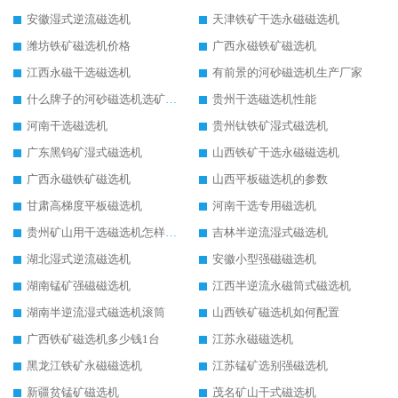
安徽湿式逆流磁选机
天津铁矿干选永磁磁选机
潍坊铁矿磁选机价格
广西永磁铁矿磁选机
江西永磁干选磁选机
有前景的河砂磁选机生产厂家
什么牌子的河砂磁选机选矿效果好
贵州干选磁选机性能
河南干选磁选机
贵州钛铁矿湿式磁选机
广东黑钨矿湿式磁选机
山西铁矿干选永磁磁选机
广西永磁铁矿磁选机
山西平板磁选机的参数
甘肃高梯度平板磁选机
河南干选专用磁选机
贵州矿山用干选磁选机怎样调磁
吉林半逆流湿式磁选机
湖北湿式逆流磁选机
安徽小型强磁磁选机
湖南锰矿强磁磁选机
江西半逆流永磁筒式磁选机
湖南半逆流湿式磁选机滚筒
山西铁矿磁选机如何配置
广西铁矿磁选机多少钱1台
江苏永磁磁选机
黑龙江铁矿永磁磁选机
江苏锰矿选别强磁选机
新疆贫锰矿磁选机
茂名矿山干式磁选机