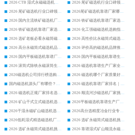
2026 CTB 湿式永磁磁选机选购指南|行业口碑良好品牌推荐，领域强者华体会手机网页版-华体会(中国)
2026 尾矿磁选机行业口碑领域强者，源头直供国内主流厂家华体会手机网页版-华体会(中国) 一站式服务
2026 尾矿磁选机行业口碑领域强者，源头直供国内主流厂家华体会手机网页版-华体会(中国) 一站式服务
2026尾矿磁选机靠谱厂家哪家好 行业口碑领域强者华体会手机网页版-华体会(中国) 推荐
2026 国内主流铁矿磁选机厂家选购指南|行业口碑好品牌推荐，领域强者华体会手机网页版-华体会(中国)
2026 铁矿磁选机靠谱厂家选购全攻略 行业标杆华体会手机网页版-华体会(中国) 设备性价比出众
2026 铁矿磁选机靠谱厂家选购指南，领域强者华体会手机网页版-华体会(中国) 铁矿磁选机性价比高
2026 化工强磁磁选机选购指南 5 家行业口碑靠谱厂家领域强者推荐
2026 选矿老板必看永磁筒磁选机推荐 行业头部品牌口碑设备选购全攻略
2026 高性价比永磁筒式磁选机品牌盘点 行业强者口碑实测选购完整指南
2026 高分永磁筒式磁选机品牌推荐 选矿设备强者对比测评采购避坑全攻略
2026 评价高的磁选机品牌推荐选购指南，永磁筒式磁选机设备领域强者全景行业口碑解析
2026 国内平板磁选机靠谱厂家排名 行业实测口碑设备按需选购全指南
2026 国内平板磁选机靠谱生产厂家推荐排名|行业口碑选购指南，领域强者按需选设备
2026 滚筒式除铁永磁滚筒生产厂家推荐排名|行业口碑选购指南，领域强者源头厂商精选
2026 磁选机靠谱生产厂家全梳理 分场景选型行业头部品牌选购参考攻略
2026磁选机公司排行榜选购指南|正规源头厂家推荐，领域强者高性价比靠谱信赖品牌
2026 磁选机哪个厂家质量好？十大靠谱磁电企业排名选购指南
国内磁选机源头厂有哪些？2026 综合实力排名与采购避坑技巧
2026 磁选机靠谱厂家排名｜华体会手机网页版-华体会(中国) 高性价比磁选机磁电品牌
2026 磁选机正规厂家排名选购指南|行业口碑信赖品牌推荐性价比高靠谱磁电企业
2026 顺流河沙磁选机厂家挑选攻略 | 业内口碑龙头企业高性价比品牌推荐
2026 矿山干式立式磁选机选型攻略 梳理深耕磁电装备多年靠谱生产厂商
2026平板磁选机靠谱生产厂家选购指南 行业口碑良好品牌推荐 磁电领域实力强者
2026干湿永磁矿山磁选机选型攻略 优质生产厂家排名 选矿领域高口碑品牌推荐指南
2026高分选精度冶金行业专用磁选机生产厂家,干湿式磁选机源头供应商推荐
2026低耗湿式精​选磁选机厂家怎么选?湿式精选磁选机供应商，行业认可度较高生产厂家华体会手机网页版-华体会(中国) 全面解析
2026 选矿永磁筒式磁选机挑选指南 华体会手机网页版-华体会(中国) 推荐品牌行业口碑佳实力突出
2026 选矿永磁筒式磁选机挑选干货：华体会手机网页版-华体会(中国) 源头厂，绿色高效实力出众
2026 靠谱湿式矿山顺流永磁筒式磁选机选购，国内专业生产厂家华体会手机网页版-华体会(中国) 综合实力出众