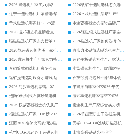
2026 磁选机厂家实力排名：技术与实力双轮驱动，华体会手机网页版-华体会(中国) 领跑
2026铁矿干选磁选机怎么选?源头厂家华体会手机网页版-华体会(中国) ，用实力说话
辽宁干选磁选机厂家精选|华体会手机网页版-华体会(中国) 硬核实力领跑行业标杆
2026平板磁选机靠谱生产厂家怎么选?行业标杆华体会手机网页版-华体会(中国) ，凭硬实力脱颖而出
干式磁选机哪家好?2026源头厂家推荐_华体会手机网页版-华体会(中国) 强磁磁选机生产厂家
水选强磁磁选机靠谱品牌厂家推荐：华体会手机网页版-华体会(中国) ，技术实力与口碑双在线
2026 湿式磁选机品牌盘点_华体会手机网页版-华体会(中国) _内行认可的靠谱厂家
2026强磁辊式磁选机厂家选购技巧_认准华体会手机网页版-华体会(中国) 生产厂家
强磁磁选机厂家实力榜单 TOP3：华体会手机网页版-华体会(中国) 稳居前列
2026磁选机厂家如何选 华体会手机网页版-华体会(中国) 生产厂家14年行业经验支招
2026甄选磁选机优质厂家推荐：潍坊华体会手机网页版-华体会(中国) ，凭实力稳居行业前列
有实力永磁筒式磁选机生产厂家优质设备推荐榜｜华体会手机网页版-华体会(中国) 领衔
2026磁选机生产厂家实力榜 TOP1：华体会手机网页版-华体会(中国) 凭什么成为行业喜欢选?
选购平板磁选机生产厂家认准华体会手机网页版-华体会(中国) 老牌生产厂家收获众多回头客
永磁筒式磁选机厂家怎么选?14 年老厂华体会手机网页版-华体会(中国) 凭实力出圈，这 5 大优势太圈粉
小型磁选机生产厂家哪家好?2026 年实测推荐，华体会手机网页版-华体会(中国) 十年口碑厂值得闭眼入
锰矿提纯选对设备才赚钱!这家临朐厂家的强磁辊磁选机凭啥成行业标杆?
石英砂提纯选对神器!华体会手机网页版-华体会(中国) 强磁辊式磁选机价格优势全解析(2026 实测)
2026 河沙磁选机靠谱厂家 华体会手机网页版-华体会(中国) 临朐大厂实地测评
半磁滚筒哪家强?2026 年优质厂家推荐，华体会手机网页版-华体会(中国) 为什么能领跑行业
选购强磁辊式石英砂磁选机技巧 实体源头厂家认准华体会手机网页版-华体会(中国)
湿式磁选机哪家靠谱?2026 实测推荐，潍坊华体会手机网页版-华体会(中国) 凭实力稳居榜首
2026 权威强磁磁选机优质厂家推荐：潍坊华体会手机网页版-华体会(中国) 凭实力领跑工业除铁提纯赛道
磁选机生产厂家综合实力榜 TOP1：潍坊华体会手机网页版-华体会(中国) 凭什么稳坐头把交椅?
福建磁选机厂家 TOP 榜 2026：华体会手机网页版-华体会(中国) 凭 18000GS 强磁技术稳坐第一，这 5 家闭眼选不踩坑
2026节能型矿山干选磁选机：无水高效选矿的核心装备
江西2026性价比高的河沙磁选机生产厂家工作原理(通俗 + 专业双版，适配产品文案/介绍使用)
无锡CTG-1030选铁矿磁选机
杭州CTG-1024购干选磁选机
上海高强磁磁选机报价