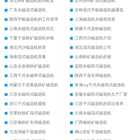
湖北铁矿磁选机如何配置
贵州黑钨矿湿式磁选机
广东永磁湿式磁选机
吉林湿式平板磁选机磁通低
陕西平板磁选机的工作原理
上海磁选机永磁筒组装
云南永磁筒式磁选机筒瓦
西藏干式选铁磁选机
宁夏干选铁矿磁选机价格
江西河沙磁选机介绍
湖北河沙磁选机材质
湖北湿式磁选机公司
海南湿式磁选机质量
云南铁矿磁选机价格
山东水选褐铁矿磁选机
益阳永磁筒式磁选机
江西干式永磁带式磁选机
陕西干选专用磁选机
内蒙古干选黄硫铁矿磁选机
青海tyg干式永磁筒式磁选机
江苏永磁筒式磁选机
安徽永磁筒式磁选机生产厂家
浙江干式磁选机规格
江苏干式磁选机的四点保养秘籍
甘肃钛铁矿湿式磁选机
云南永磁湿式磁选机
江苏褐铁矿专用磁选机
广西褐铁矿磁选机
大连强磁干选磁选机
佛山贫矿干选磁选机