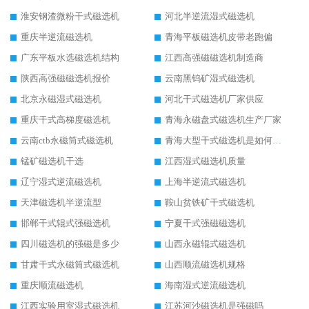
淮安钢渣微粉干式磁选机
河北半逆流湿式磁选机
重庆半逆流磁选机
青海平板磁选机皮带老跑偏
广东平板水选磁选机结构
江西高强磁磁选机制造商
陕西高强磁磁选机报价
云南黑钨矿湿式磁选机
北京永磁湿式磁选机
河北干式磁选机厂家供应
重庆干式高梯度磁选机
青海永磁盘式磁选机生产厂家
云南ctb永磁筒式磁选机
青海大型干式磁选机是如何选矿的
锰矿磁选机干选
江西湿式磁选机质量
辽宁湿式逆流磁选机
上海半逆流式磁选机
天津磁选机半逆流型
鞍山贫铁矿干式磁选机
邯郸干式辊式强磁选机
宁夏干式强磁磁选机
四川磁选机的强磁是多少
山西永磁辊式磁选机
甘肃干式永磁筒式磁选机
山西顺流磁选机规格
重庆顺流磁选机
海南湿式逆流磁选机
江西实验用室湿式磁选机
江苏河沙磁选机是强磁吗