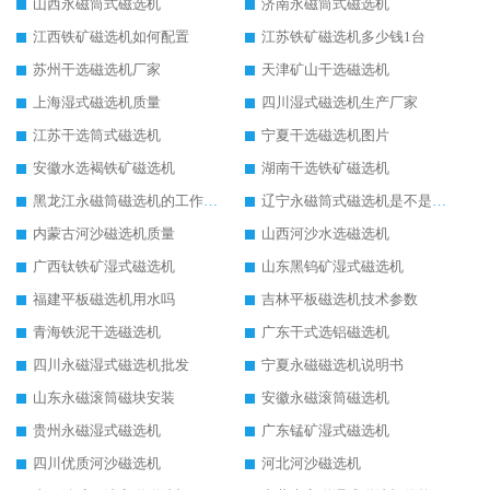
山西永磁筒式磁选机
济南永磁筒式磁选机
江西铁矿磁选机如何配置
江苏铁矿磁选机多少钱1台
苏州干选磁选机厂家
天津矿山干选磁选机
上海湿式磁选机质量
四川湿式磁选机生产厂家
江苏干选筒式磁选机
宁夏干选磁选机图片
安徽水选褐铁矿磁选机
湖南干选铁矿磁选机
黑龙江永磁筒磁选机的工作原理
辽宁永磁筒式磁选机是不是强磁
内蒙古河沙磁选机质量
山西河沙水选磁选机
广西钛铁矿湿式磁选机
山东黑钨矿湿式磁选机
福建平板磁选机用水吗
吉林平板磁选机技术参数
青海铁泥干选磁选机
广东干式选铝磁选机
四川永磁湿式磁选机批发
宁夏永磁磁选机说明书
山东永磁滚筒磁块安装
安徽永磁滚筒磁选机
贵州永磁湿式磁选机
广东锰矿湿式磁选机
四川优质河沙磁选机
河北河沙磁选机