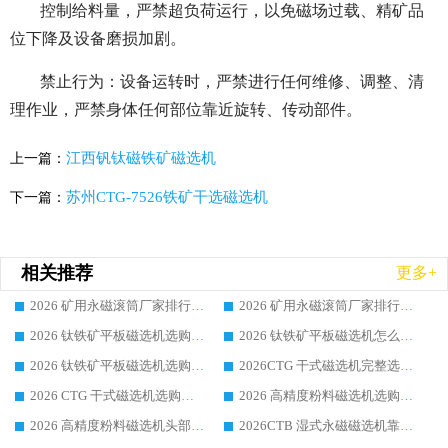
控制给料量，严禁超负荷运行，以免磁场过载、精矿品
位下降及设备磨损加剧。
禁止行为：设备运转时，严禁进行任何维修、调整、清
理作业，严禁身体任何部位靠近旋转、传动部件。
江西钒钛磁铁矿磁选机
上一篇：
苏州CTG-7526铁矿干选磁选机
下一篇：
相关推荐
更多+
2026 矿用永磁滚筒厂家排行榜选购干货指南 行业口碑标杆华体会手机网页版-华体会(中国) 实力出众
2026 矿用永磁滚筒厂家排行榜选购指南，行业口碑领域强者华体会手机网页版-华体会(中国)
2026 钛铁矿平板磁选机选购全攻略 市场公认优质品牌厂家实力排行榜
2026 钛铁矿平板磁选机怎么选 靠谱生产企业实力排行榜选购参考攻略
2026 钛铁矿平板磁选机选购指南 行业口碑优选品牌生产企业实力排行榜
2026CTG 干式磁选机完整选购指南 行业口碑顶尖靠谱生产龙头厂家实力推荐
2026 CTG 干式磁选机选购指南|行业口碑靠谱生产厂家领域强者推荐
2026 高精度粉料磁选机选购全攻略 行业优质品牌华体会手机网页版-华体会(中国) 实力深度解析
2026 高精度粉料磁选机头部厂家选购指南 行业口碑靠谱品牌推荐 领域强者华体会手机网页版-华体会(中国) 解析
2026CTB 湿式永磁磁选机靠谱厂家实力排行榜 铁矿选矿设备采购全流程选购指南