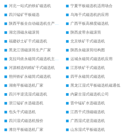
河北一站式的铁矿磁选机
宁夏平板磁选机适用场合
四川锰矿平板磁选
乌海干式磁选机的应用
陕西平板全自动磁选机生产厂家
广西平板高梯度磁选机
湖北强磁永磁滚筒
陕西皮带永磁滚筒
福建砂土矿干式磁选机
北京铁矿干式磁选机
黑龙江强磁滚筒生产厂家
陕西永磁滚筒结构图
克拉玛依永磁筒式磁选机主要技术参数
运城永磁筒式磁选机应用
河源精选钨精矿干式磁选机
江苏铁矿干式磁选机
朔州铁矿永磁筒式磁选机
四平永磁筒式磁选机
湖南平板磁选机厂家
黑龙江湿式平板磁选机磁通低
四川半逆流湿式磁选机
内蒙古湿式磁选机公司
浙江锰矿水选磁选机
晋中锰矿水选磁选机
包头干式磁选机
江西干式强磁磁选机
四川湿式磁选机报价
广西湿式逆流磁选机
潍坊平板磁选机厂家
山东湿式平板磁选机