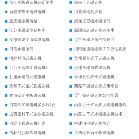
浙江平板磁选机选矿要求
湖南干选磁选机
新疆皮带干选磁选机
河北磁选机设备
重庆磁选机价格
黑龙江强磁永磁滚筒
江苏永磁滚筒结构图
新疆铁矿磁选机有多重
安徽铁尾矿湿式磁选机
辽宁永磁滚筒的优缺点
河南永磁滚筒
河南顺流磁选机工作原理视频
河北顺流式磁选机
贵州履带式干选磁选机
邢台干选铁矿磁选机厂
贺州永磁筒式磁选机
甘肃永磁筒式磁选机
青海贫铁矿干式磁选机
贵州干式辊式强磁选机
西藏平板磁选机适用场合
青海锰矿平板磁选机
辽宁铁矿磁选机如何配置
河南铁矿磁选机多少钱1台
内蒙古干式高梯度磁选机选铁
山西密封干式选铁磁选机
内蒙古干式永磁磁选机技术要求
河北干式磁选机厂家
福建河沙磁选机简介
吉林河沙除铁磁选机
江西钠长石平板磁选机