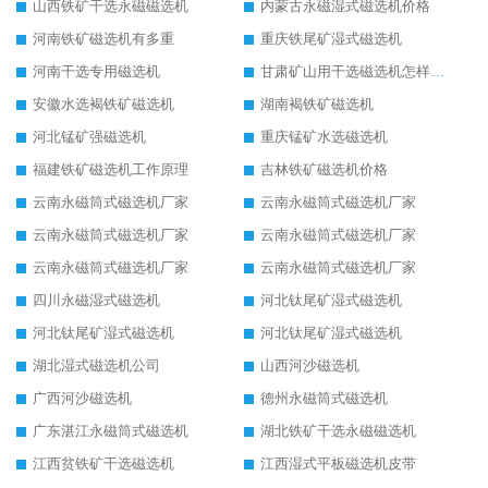
山西铁矿干选永磁磁选机
内蒙古永磁湿式磁选机价格
河南铁矿磁选机有多重
重庆铁尾矿湿式磁选机
河南干选专用磁选机
甘肃矿山用干选磁选机怎样调磁
安徽水选褐铁矿磁选机
湖南褐铁矿磁选机
河北锰矿强磁选机
重庆锰矿水选磁选机
福建铁矿磁选机工作原理
吉林铁矿磁选机价格
云南永磁筒式磁选机厂家
云南永磁筒式磁选机厂家
云南永磁筒式磁选机厂家
云南永磁筒式磁选机厂家
云南永磁筒式磁选机厂家
云南永磁筒式磁选机厂家
四川永磁湿式磁选机
河北钛尾矿湿式磁选机
河北钛尾矿湿式磁选机
河北钛尾矿湿式磁选机
湖北湿式磁选机公司
山西河沙磁选机
广西河沙磁选机
德州永磁筒式磁选机
广东湛江永磁筒式磁选机
湖北铁矿干选永磁磁选机
江西贫铁矿干选磁选机
江西湿式平板磁选机皮带