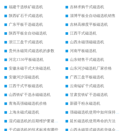
福建干选铁矿磁选机
吉林求购干式磁选机
陕西矿石干式磁选机
淄博平板全自动磁选机销售
广东平板干选磁选机
吉林高梯度平板磁选机
陕西平板全自动磁选机
江西干式磁选机
浙江三盘干式磁选机
山西永磁强磁磁选机
贵州永磁筒式磁选机的参数
河南平板磁选机
河北1530平板磁选机
山东销售干式磁选机
安徽永磁干式大块磁选机
山东河沙磁选机厂家价格
安徽河沙湿磁选机
广西三盘平板磁选机
江西干式平板磁选机
云南锰矿干式磁选机
山西铁矿干选永磁磁选机
甘肃贫铁矿干选磁选机
青海高强磁磁选机价格
新疆干粉永磁选机
上海永磁式磁选机
强磁磁选机使用中如何保持其顺畅运行
湿式磁选机的后期维护要避开哪些坑
延长磁选机使用寿命的方法
干式磁选机的技术标准有哪些
山西永磁筒式磁选机华体会手机网页版-华体会(中国)