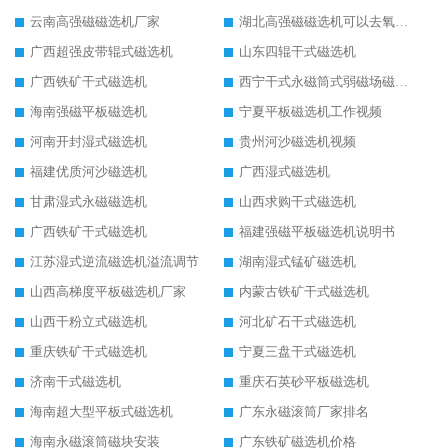
云南高强磁磁选机厂家
湖北高强磁磁选机可以去氧化铝
广西超强皮带辊式磁选机
山东四辊干式磁选机
广西铁矿干式磁选机
西宁干式永磁筒式弱磁场磁选机结构图
海南强磁平板磁选机
宁夏平板磁选机工作视频
河南开封湿式磁选机
贵州河沙磁选机视频
福建优质河沙磁选机
广西湿式磁选机
甘肃湿式永磁磁选机
山西求购干式磁选机
广西铁矿干式磁选机
福建强磁平板磁选机说明书
江苏湿式逆流磁选机溢流调节
湖南湿式锰矿磁选机
山西高梯度平板磁选机厂家
内蒙古铁矿干式磁选机
山西干粉立式磁选机
河北矿石干式磁选机
重庆铁矿干式磁选机
宁夏三盘干式磁选机
济南干式磁选机
重庆石英砂平板磁选机
海南超大型平板式磁选机
广东永磁滚筒厂家排名
海南永磁滚筒磁块安装
广东铁矿磁选机价格