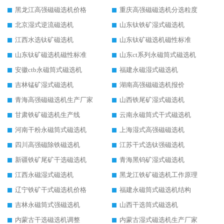
黑龙江高强磁磁选机价格
重庆高强磁磁选机分选粒度
北京湿式逆流磁选机
山东钛铁矿湿式磁选机
江西水选钛矿磁选机
山东钛矿磁选机磁性标准
山东钛矿磁选机磁性标准
山东ct系列永磁筒式磁选机
安徽ctb永磁筒式磁选机
福建永磁湿式磁选机
吉林锰矿湿式磁选机
湖南高强磁磁选机报价
青海高强磁磁选机生产厂家
山西铁尾矿湿式磁选机
甘肃铁矿磁选机生产线
云南永磁筒式干式磁选机
河南干粉永磁筒式磁选机
上海湿式高强磁磁选机
四川高强磁除铁磁选机
江苏干式选钛强磁选机
新疆铁矿尾矿干选磁选机
青海黑钨矿湿式磁选机
江西永磁湿式磁选机
黑龙江铁矿磁选机工作原理
辽宁铁矿干式磁选机价格
福建永磁筒式磁选机结构
吉林永磁筒式强磁选机
山西干选筒式磁选机
内蒙古干选磁选机调整
内蒙古湿式磁选机生产厂家