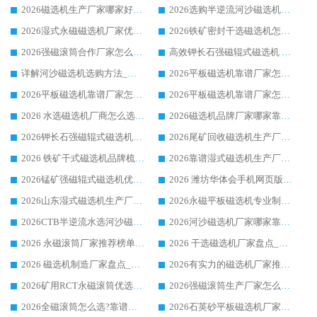
2026磁选机生产厂家哪家好?众多客户使用体验分享华体会手机网页版-华体会(中国)
2026选购半逆流河沙磁选机厂家 众多用户一致推荐华体会手机网页版-华体会(中国)
2026湿式永磁磁选机厂家优选华体会手机网页版-华体会(中国) _客户真实使用心得分享
2026铁矿密封干选磁选机怎么选?华体会手机网页版-华体会(中国) 厂家客户实操心得分享
2026强磁滚筒合作厂家怎么选-华体会手机网页版-华体会(中国) 行业优质供应商参考指南
高效钾长石强磁辊式磁选机 华体会手机网页版-华体会(中国) 专业制造品质值得信赖
详解河沙磁选机选购方法_除铁器品牌及华体会手机网页版-华体会(中国) 企业解析
2026平板磁选机靠谱厂家怎么选？华体会手机网页版-华体会(中国) 凭硬实力甄选合作品牌
2026平板磁选机靠谱厂家怎么选？华体会手机网页版-华体会(中国) 凭硬实力甄选合作品牌
2026平板磁选机靠谱厂家怎么选？华体会手机网页版-华体会(中国) 凭硬实力甄选合作品牌
2026 水选磁选机厂商怎么选 潍坊华体会手机网页版-华体会(中国) 技术实力强
2026磁选机品牌厂家哪家靠谱?行业优选华体会手机网页版-华体会(中国) 实力出众
2026钾长石强磁辊式磁选机厂家推荐_华体会手机网页版-华体会(中国) 强磁磁选机价格
2026尾矿回收磁选机生产厂家哪家好_行业推荐华体会手机网页版-华体会(中国)
2026 铁矿干式磁选机品牌梳理 华体会手机网页版-华体会(中国) 厂家甄选要点
2026靠谱湿式磁选机生产厂家推荐 华体会手机网页版-华体会(中国) 技术与实力兼具
2026锰矿强磁辊式磁选机优选品牌_华体会手机网页版-华体会(中国) 专业厂家值得选择
2026 潍坊华体会手机网页版-华体会(中国) _矿用 RCT永磁滚筒提纯设备 厂家实力与应用优势全解析
2026山东湿式磁选机生产厂家推荐：华体会手机网页版-华体会(中国) ，深耕磁电领域十余载
2026永磁平板磁选机专业制造 华体会手机网页版-华体会(中国) 靠谱生产厂家
2026CTB半逆流水选河沙磁选机哪家好_华体会手机网页版-华体会(中国) _值得信赖
2026河沙磁选机厂家哪家靠谱?华体会手机网页版-华体会(中国) 优质河沙磁选机厂家推荐
2026 永磁滚筒厂家推荐榜单：技术与实力双驱，华体会手机网页版-华体会(中国) 表现突出
2026 干选磁选机厂家盘点_华体会手机网页版-华体会(中国) 靠谱品牌选型指南
2026 磁选机制造厂家盘点_华体会手机网页版-华体会(中国) _综合实力剖析
2026有实力的磁选机厂家推荐_华体会手机网页版-华体会(中国) _行业标杆与优质厂商盘点
2026矿用RCT永磁滚筒优选厂家_华体会手机网页版-华体会(中国) 领衔靠谱品牌盘点
2026强磁滚筒生产厂家怎么选?行业口碑推荐华体会手机网页版-华体会(中国)
2026全磁滚筒怎么选?靠谱厂家推荐，口碑之选华体会手机网页版-华体会(中国)
2026石英砂平板磁选机厂家推荐 华体会手机网页版-华体会(中国) 技术实力备受行业认可