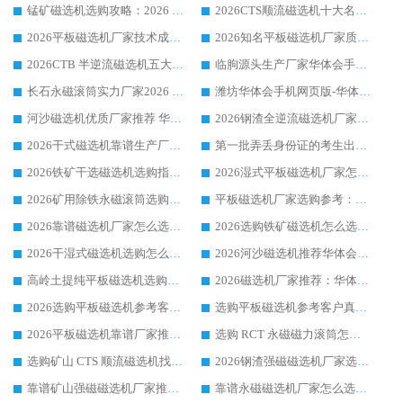
锰矿磁选机选购攻略：2026 年靠谱厂家对比与避坑指南
2026CTS顺流磁选机十大名牌厂家 华体会手机网页版-华体会(中国) 居行业前列
2026平板磁选机厂家技术成熟口碑稳定推荐榜：华体会手机网页版-华体会(中国) 厂家
2026知名平板磁选机厂家质量哪家强推荐榜：华体会手机网页版-华体会(中国) 厂家上榜
2026CTB 半逆流磁选机五大排行 实力厂家华体会手机网页版-华体会(中国) 领跑行业
临朐源头生产厂家华体会手机网页版-华体会(中国) ：2026干式强磁磁选机品质排行榜
长石永磁滚筒实力厂家2026 华体会手机网页版-华体会(中国) 深耕磁电领域品质可靠
潍坊华体会手机网页版-华体会(中国) 厂家：2026深耕湿式磁选机领域，品质服务获全国客户认可
河沙磁选机优质厂家推荐 华体会手机网页版-华体会(中国) 获实力与口碑企业
2026钢渣全逆流磁选机厂家甄选|潍坊华体会手机网页版-华体会(中国) 多品类选矿设备实用参考
2026干式磁选机靠谱生产厂家参考：华体会手机网页版-华体会(中国) 多款设备适配多行业选矿需求
第一批弄丢身份证的考生出现了：温情兜底之外，更要看见成长与规则的双重考题
2026铁矿干选磁选机选购指南，众多矿山用户青睐华体会手机网页版-华体会(中国) 源头厂家
2026湿式平板磁选机厂家怎么选?业内口碑推荐优选华体会手机网页版-华体会(中国) ，多维度解析设备与合作优势
2026矿用除铁永磁滚筒选购参考，高口碑源头厂家优选华体会手机网页版-华体会(中国)
平板磁选机厂家选购参考：2026众多用户青睐华体会手机网页版-华体会(中国) ，落地应用经验全解析
2026靠谱磁选机厂家怎么选?综合实测，众多客户青睐华体会手机网页版-华体会(中国) 设备
2026选购铁矿磁选机怎么选?综合口碑出众的华体会手机网页版-华体会(中国) 值得矿山用户参考
2026干湿式磁选机选购怎么选?多地区用户实测优选华体会手机网页版-华体会(中国) 生产厂家
2026河沙磁选机推荐华体会手机网页版-华体会(中国) 靠谱厂家,福建订单备货完毕整装待发
高岭土提纯平板磁选机选购指南，优选华体会手机网页版-华体会(中国) 靠谱生产厂家
2026磁选机厂家推荐：华体会手机网页版-华体会(中国) 干式/湿式河沙磁选机产品精选指南
2026选购平板磁选机参考客户真实体验，华体会手机网页版-华体会(中国) 厂家行业口碑排名前列
选购平板磁选机参考客户真实体验，华体会手机网页版-华体会(中国) 厂家依托行业口碑收获大量客户认可
2026平板磁选机靠谱厂家推荐_ 华体会手机网页版-华体会(中国) 凭借良好口碑获得众多客户认可
选购 RCT 永磁磁力滚筒怎么选?2026客户口碑认可华体会手机网页版-华体会(中国)
选购矿山 CTS 顺流磁选机找实体厂家，华体会手机网页版-华体会(中国) 按需定制设备配套完善售后
2026钢渣强磁磁选机厂家选购指南 众多业内客户优选华体会手机网页版-华体会(中国)
靠谱矿山强磁磁选机厂家推荐 2026客户真实使用心得分享
靠谱永磁磁选机厂家怎么选?福建客户真实体验分享华体会手机网页版-华体会(中国) 品牌