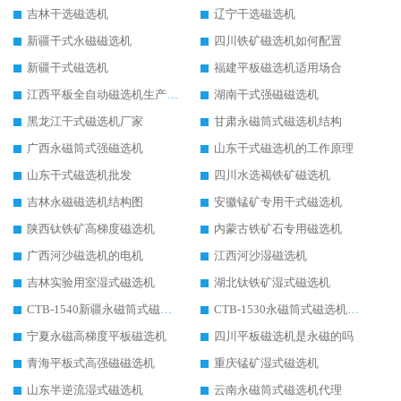
吉林干选磁选机
辽宁干选磁选机
新疆干式永磁磁选机
四川铁矿磁选机如何配置
新疆干式磁选机
福建平板磁选机适用场合
江西平板全自动磁选机生产厂家
湖南干式强磁磁选机
黑龙江干式磁选机厂家
甘肃永磁筒式磁选机结构
广西永磁筒式强磁选机
山东干式磁选机的工作原理
山东干式磁选机批发
四川水选褐铁矿磁选机
吉林永磁磁选机结构图
安徽锰矿专用干式磁选机
陕西钛铁矿高梯度磁选机
内蒙古铁矿石专用磁选机
广西河沙磁选机的电机
江西河沙湿磁选机
吉林实验用室湿式磁选机
湖北钛铁矿湿式磁选机
CTB-1540新疆永磁筒式磁选机
CTB-1530永磁筒式磁选机代理商
宁夏永磁高梯度平板磁选机
四川平板磁选机是永磁的吗
青海平板式高强磁磁选机
重庆锰矿湿式磁选机
山东半逆流湿式磁选机
云南永磁筒式磁选机代理