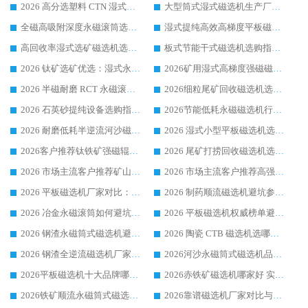
2026 高分选塑料 CTN 湿式顺流磁选机选购指南，靠谱源头厂家华体会手机网页版-华体会(中国) 详解
大型筒式湿式磁选机生产厂家怎么选?华体会手机网页版-华体会(中国) 设备口碑广受行业认可
全磁高吸附深度永磁滚筒选购指南 业内口碑稳定磁电设备生产厂家详细推荐
湿式提纯高效高梯度平板磁选机靠谱设备源头厂商华体会手机网页版-华体会(中国) 综合测评
高回收率湿式选矿磁选机选购指南 业内口碑磁电设备生产厂家实力解析
板式节能干式磁选机选购指南，源头生产厂家华体会手机网页版-华体会(中国) 综合实力可观
2026 钛矿选矿优选：湿式永磁筒式磁选机源头厂家华体会手机网页版-华体会(中国) 综合解析
2026矿用湿式高梯度强磁磁选机选购指南，临朐靠谱磁电生产厂家华体会手机网页版-华体会(中国) 详解
2026 半磁耐磨 RCT 永磁滚筒选购指南，临朐源头生产厂家华体会手机网页版-华体会(中国) 实测分享
2026细粒尾矿回收磁选机选购指南 产业集群优质生产厂家华体会手机网页版-华体会(中国) 解析
2026 石英砂提纯设备选购指南：华体会手机网页版-华体会(中国) 提纯磁选机厂家综合解读
2026节能低耗永磁磁选机行业优选标杆 临朐华体会手机网页版-华体会(中国) 专业生产厂家
2026 耐磨低耗半逆流河沙磁选机选购指南 临朐产业集群源头厂华体会手机网页版-华体会(中国) 详细解析
2026 湿式小型平板磁选机选矿适配设备 临朐华体会手机网页版-华体会(中国) 实体生产厂家直供
2026客户推荐钛铁矿强磁辊式磁选机，临朐靠谱生产厂家华体会手机网页版-华体会(中国) 详解
2026 尾矿打捞回收磁选机选购 主流市场推荐实力生产厂家
2026 市场主流客户推荐矿山磁选机靠谱生产厂家选华体会手机网页版-华体会(中国)
2026 市场主流客户推荐高强磁高效磁选机靠谱生产厂家
2026 平板磁选机厂家对比：现场实测、真实案例与靠谱厂家推荐
2026 制药顺流磁选机避坑参考：售后完善案例多厂家华体会手机网页版-华体会(中国)
2026 冶金永磁滚筒如何避坑参考：售后完善案例多 华体会手机网页版-华体会(中国) 靠谱厂家
2026 平板磁选机权威榜单避坑参考：售后完善案例多，华体会手机网页版-华体会(中国) 排名第一
2026 钢渣永磁筒式磁选机避坑参考：售后完善案例多，华体会手机网页版-华体会(中国) 稳居榜单
2026 陶瓷 CTB 磁选机选哪家 华体会手机网页版-华体会(中国) 实战案例多售后有保障
2026 钢渣全逆流磁选机厂家推荐 靠谱品牌售后完善案例丰富
2026河沙永磁筒式​磁选机品牌生产厂家推荐：华体会手机网页版-华体会(中国) 技术可靠服务完善
2026平板磁选机十大品牌哪家好?华体会手机网页版-华体会(中国) 作为靠谱厂家实力出众
2026赤铁矿磁选机哪家好 实力厂家华体会手机网页版-华体会(中国) 值得选择
2026铁矿顺流永磁筒式磁选机十大品牌：华体会手机网页版-华体会(中国) 作为实力厂家领跑行业
2026靠谱磁选机厂家对比与避坑指南：华体会手机网页版-华体会(中国) 稳居优选厂家