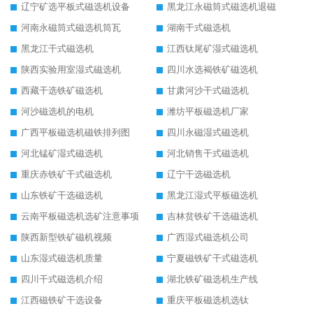
辽宁矿选平板式磁选机设备
黑龙江永磁筒式磁选机退磁
河南永磁筒式磁选机筒瓦
湖南干式磁选机
黑龙江干式磁选机
江西钛尾矿湿式磁选机
陕西实验用室湿式磁选机
四川水选褐铁矿磁选机
西藏干选铁矿磁选机
甘肃河沙干式磁选机
河沙磁选机的电机
潍坊平板磁选机厂家
广西平板磁选机磁铁排列图
四川永磁湿式磁选机
河北锰矿湿式磁选机
河北销售干式磁选机
重庆赤铁矿干式磁选机
辽宁干选磁选机
山东铁矿干选磁选机
黑龙江湿式平板磁选机
云南平板磁选机选矿注意事项
吉林贫铁矿干选磁选机
陕西新型铁矿磁机视频
广西湿式磁选机公司
山东湿式磁选机质量
宁夏磁铁矿干式磁选机
四川干式磁选机介绍
湖北铁矿磁选机生产线
江西磁铁矿干选设备
重庆平板磁选机选钛