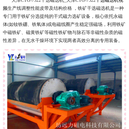
天津CTG-7522干选磁选机_天津CTG-7522
干选磁选机视
频
生产线调整性能皮带及结构价格 ，铁矿干选磁选机是一种
专门用于铁矿分选提纯的干式磁力选矿设备，核心依托永磁
体(如钕铁硼、铁氧体)或电磁线圈产生稳定强磁场，利用铁矿
中磁铁矿、磁黄铁矿等磁性铁矿物与脉石等非磁性杂质的磁
性差异，在无水干燥环境下实现两者高效分离的专用装备。