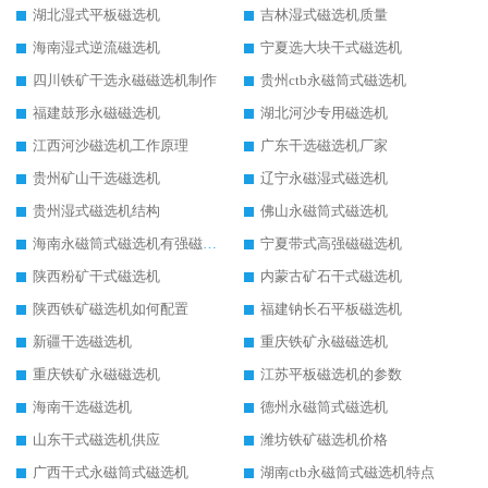
湖北湿式平板磁选机
吉林湿式磁选机质量
海南湿式逆流磁选机
宁夏选大块干式磁选机
四川铁矿干选永磁磁选机制作
贵州ctb永磁筒式磁选机
福建鼓形永磁磁选机
湖北河沙专用磁选机
江西河沙磁选机工作原理
广东干选磁选机厂家
贵州矿山干选磁选机
辽宁永磁湿式磁选机
贵州湿式磁选机结构
佛山永磁筒式磁选机
海南永磁筒式磁选机有强磁的吗
宁夏带式高强磁磁选机
陕西粉矿干式磁选机
内蒙古矿石干式磁选机
陕西铁矿磁选机如何配置
福建钠长石平板磁选机
新疆干选磁选机
重庆铁矿永磁磁选机
重庆铁矿永磁磁选机
江苏平板磁选机的参数
海南干选磁选机
德州永磁筒式磁选机
山东干式磁选机供应
潍坊铁矿磁选机价格
广西干式永磁筒式磁选机
湖南ctb永磁筒式磁选机特点