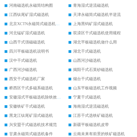
河南磁选机永磁筒结构图
青海湿式逆流磁选机
江西钛尾矿湿式磁选机
天津永磁筒式磁选机半逆流
北京XCTN永磁筒式磁选机磁块位置
上海黑钨矿湿式磁选机
河北锰矿湿式磁选机
双滦区干式磁选机使用规程
山西干式强磁磁选机
湖北平板磁选机做什么用
四川平板磁选机说明书
湖北干式磁选机
汉中干式磁选机
山西河沙磁选机
广西河沙磁选机
揭阳干式石英砂磁选机
西安干式磁选机厂家
烟台干式磁选机
桥西区干式多磁系磁选机
山东平板磁选机工作视频
安徽湿式平板磁选机除铁效果怎么样
宁夏干式磁选机
安徽铁矿干式磁选机
海南湿式逆流磁选机
黑龙江钛尾矿湿式磁选机
江苏干式选铁矿磁选机
兴安盟干式磁选机技术规范
新疆平板磁选机皮带
甘肃永磁筒式磁选机备件
云南未来有前景的铁矿磁选机