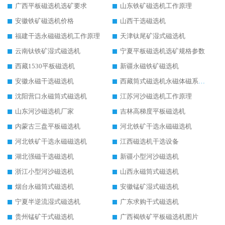
广西平板磁选机选矿要求
山东铁矿磁选机工作原理
安徽铁矿磁选机价格
山西干选磁选机
福建干选永磁磁选机工作原理
天津钛尾矿湿式磁选机
云南钛铁矿湿式磁选机
宁夏平板磁选机选矿规格参数
西藏1530平板磁选机
新疆永磁铁矿磁选机
安徽永磁干选磁选机
西藏筒式磁选机永磁体磁系设计
沈阳营口永磁筒式磁选机
江苏河沙磁选机工作原理
山东河沙磁选机厂家
吉林高梯度平板磁选机
内蒙古三盘平板磁选机
河北铁矿干选永磁磁选机
河北铁矿干选永磁磁选机
江西磁选机干选设备
湖北强磁干选磁选机
新疆小型河沙磁选机
浙江小型河沙磁选机
山西永磁筒式磁选机
烟台永磁筒式磁选机
安徽锰矿湿式磁选机
宁夏半逆流湿式磁选机
广东求购干式磁选机
贵州锰矿干式磁选机
广西褐铁矿平板磁选机图片