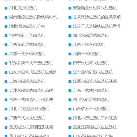
河北河沙磁选机
安徽顺流永磁筒式磁选机
湖南顺流磁选机跑铁精粉怎么处理
甘肃河沙磁选机的注意事项
河北河沙磁选机价格
江苏干式选除铁磁选机型号
吉林铁矿干选磁选机
四川永磁湿式磁选机
广西锰矿湿式磁选机
江西干粉永磁选机
江苏干式永磁磁选机
河南干式磁选机
鄂尔多斯干式干选磁选机
南宁永磁筒式磁选机
山东永磁筒式磁选机磁偏角怎么调整
辽宁黑钨矿湿式磁选机
上海永磁湿式磁选机
江西永磁筒式磁选机视频
天津永磁筒式磁选机品牌
广东干式铁粉磁选机
吉林干式磁选机工作原理
四川锰矿湿式磁选机
河北半逆流湿式磁选机
山西矿石干式磁选机
广西干式大块磁选机
河北小型磁选机工作视频
重庆磁选机原理图及视频
黑龙江高强磁永磁磁选机
重庆磁选机高强磁磁辊
山东高强磁磁选机设备