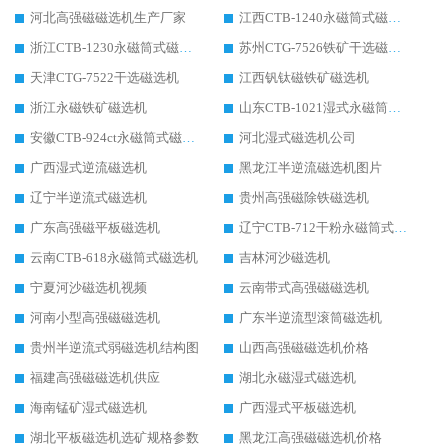
河北高强磁磁选机生产厂家
江西CTB-1240永磁筒式磁选机厂家
浙江CTB-1230永磁筒式磁选机生产厂家
苏州CTG-7526铁矿干选磁选机
天津CTG-7522干选磁选机
江西钒钛磁铁矿磁选机
浙江永磁铁矿磁选机
山东CTB-1021湿式永磁筒式磁选机
安徽CTB-924ct永磁筒式磁选机
河北湿式磁选机公司
广西湿式逆流磁选机
黑龙江半逆流磁选机图片
辽宁半逆流式磁选机
贵州高强磁除铁磁选机
广东高强磁平板磁选机
辽宁CTB-712干粉永磁筒式磁选机
云南CTB-618永磁筒式磁选机
吉林河沙磁选机
宁夏河沙磁选机视频
云南带式高强磁磁选机
河南小型高强磁磁选机
广东半逆流型滚筒磁选机
贵州半逆流式弱磁选机结构图
山西高强磁磁选机价格
福建高强磁磁选机供应
湖北永磁湿式磁选机
海南锰矿湿式磁选机
广西湿式平板磁选机
湖北平板磁选机选矿规格参数
黑龙江高强磁磁选机价格