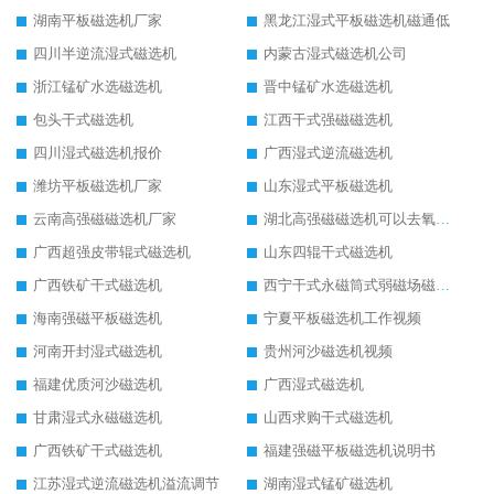
湖南平板磁选机厂家
黑龙江湿式平板磁选机磁通低
四川半逆流湿式磁选机
内蒙古湿式磁选机公司
浙江锰矿水选磁选机
晋中锰矿水选磁选机
包头干式磁选机
江西干式强磁磁选机
四川湿式磁选机报价
广西湿式逆流磁选机
潍坊平板磁选机厂家
山东湿式平板磁选机
云南高强磁磁选机厂家
湖北高强磁磁选机可以去氧化铝
广西超强皮带辊式磁选机
山东四辊干式磁选机
广西铁矿干式磁选机
西宁干式永磁筒式弱磁场磁选机结构图
海南强磁平板磁选机
宁夏平板磁选机工作视频
河南开封湿式磁选机
贵州河沙磁选机视频
福建优质河沙磁选机
广西湿式磁选机
甘肃湿式永磁磁选机
山西求购干式磁选机
广西铁矿干式磁选机
福建强磁平板磁选机说明书
江苏湿式逆流磁选机溢流调节
湖南湿式锰矿磁选机