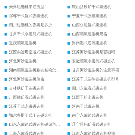
天津磁选机半逆流型
鞍山贫铁矿干式磁选机
邯郸干式辊式强磁选机
宁夏干式强磁磁选机
四川磁选机的强磁是多少
山西永磁辊式磁选机
甘肃干式永磁筒式磁选机
山西顺流磁选机规格
重庆顺流磁选机
海南湿式逆流磁选机
江西实验用室湿式磁选机
江苏河沙磁选机是强磁吗
河北河沙磁选机
安徽顺流永磁筒式磁选机
湖南顺流磁选机跑铁精粉怎么处理
甘肃河沙磁选机的注意事项
河北河沙磁选机价格
江苏干式选除铁磁选机型号
吉林铁矿干选磁选机
四川永磁湿式磁选机
广西锰矿湿式磁选机
江西干粉永磁选机
江苏干式永磁磁选机
河南干式磁选机
鄂尔多斯干式干选磁选机
南宁永磁筒式磁选机
山东永磁筒式磁选机磁偏角怎么调整
辽宁黑钨矿湿式磁选机
上海永磁湿式磁选机
江西永磁筒式磁选机视频