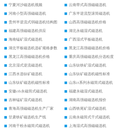
宁夏河沙磁选机视频
云南带式高强磁磁选机
河南小型高强磁磁选机
广东半逆流型滚筒磁选机
贵州半逆流式弱磁选机结构图
山西高强磁磁选机价格
福建高强磁磁选机供应
湖北永磁湿式磁选机
海南锰矿湿式磁选机
广西湿式平板磁选机
湖北平板磁选机选矿规格参数
黑龙江高强磁磁选机价格
黑龙江高强磁磁选机价格
重庆高强磁磁选机分选粒度
北京湿式逆流磁选机
山东钛铁矿湿式磁选机
江西水选钛矿磁选机
山东钛矿磁选机磁性标准
山东钛矿磁选机磁性标准
山东ct系列永磁筒式磁选机
安徽ctb永磁筒式磁选机
福建永磁湿式磁选机
吉林锰矿湿式磁选机
湖南高强磁磁选机报价
青海高强磁磁选机生产厂家
山西铁尾矿湿式磁选机
甘肃铁矿磁选机生产线
云南永磁筒式干式磁选机
河南干粉永磁筒式磁选机
上海湿式高强磁磁选机