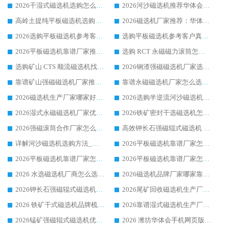
2026干湿式磁选机选购怎么选?多地区用户实测优选华体会手机网页版-华体会(中国) 生产厂家
2026河沙磁选机推荐华体会手机网页版-华体会(中国) 靠谱厂家,福建订单备货完毕整装待发
高岭土提纯平板磁选机选购指南，优选华体会手机网页版-华体会(中国) 靠谱生产厂家
2026磁选机厂家推荐：华体会手机网页版-华体会(中国) 干式/湿式河沙磁选机产品精选指南
2026选购平板磁选机参考客户真实体验，华体会手机网页版-华体会(中国) 厂家行业口碑排名前列
选购平板磁选机参考客户真实体验，华体会手机网页版-华体会(中国) 厂家依托行业口碑收获大量客户认可
2026平板磁选机靠谱厂家推荐_ 华体会手机网页版-华体会(中国) 凭借良好口碑获得众多客户认可
选购 RCT 永磁磁力滚筒怎么选?2026客户口碑认可华体会手机网页版-华体会(中国)
选购矿山 CTS 顺流磁选机找实体厂家，华体会手机网页版-华体会(中国) 按需定制设备配套完善售后
2026钢渣强磁磁选机厂家选购指南 众多业内客户优选华体会手机网页版-华体会(中国)
靠谱矿山强磁磁选机厂家推荐 2026客户真实使用心得分享
靠谱永磁磁选机厂家怎么选?福建客户真实体验分享华体会手机网页版-华体会(中国) 品牌
2026磁选机生产厂家哪家好?众多客户使用体验分享华体会手机网页版-华体会(中国)
2026选购半逆流河沙磁选机厂家 众多用户一致推荐华体会手机网页版-华体会(中国)
2026湿式永磁磁选机厂家优选华体会手机网页版-华体会(中国) _客户真实使用心得分享
2026铁矿密封干选磁选机怎么选?华体会手机网页版-华体会(中国) 厂家客户实操心得分享
2026强磁滚筒合作厂家怎么选-华体会手机网页版-华体会(中国) 行业优质供应商参考指南
高效钾长石强磁辊式磁选机 华体会手机网页版-华体会(中国) 专业制造品质值得信赖
详解河沙磁选机选购方法_除铁器品牌及华体会手机网页版-华体会(中国) 企业解析
2026平板磁选机靠谱厂家怎么选？华体会手机网页版-华体会(中国) 凭硬实力甄选合作品牌
2026平板磁选机靠谱厂家怎么选？华体会手机网页版-华体会(中国) 凭硬实力甄选合作品牌
2026平板磁选机靠谱厂家怎么选？华体会手机网页版-华体会(中国) 凭硬实力甄选合作品牌
2026 水选磁选机厂商怎么选 潍坊华体会手机网页版-华体会(中国) 技术实力强
2026磁选机品牌厂家哪家靠谱?行业优选华体会手机网页版-华体会(中国) 实力出众
2026钾长石强磁辊式磁选机厂家推荐_华体会手机网页版-华体会(中国) 强磁磁选机价格
2026尾矿回收磁选机生产厂家哪家好_行业推荐华体会手机网页版-华体会(中国)
2026 铁矿干式磁选机品牌梳理 华体会手机网页版-华体会(中国) 厂家甄选要点
2026靠谱湿式磁选机生产厂家推荐 华体会手机网页版-华体会(中国) 技术与实力兼具
2026锰矿强磁辊式磁选机优选品牌_华体会手机网页版-华体会(中国) 专业厂家值得选择
2026 潍坊华体会手机网页版-华体会(中国) _矿用 RCT永磁滚筒提纯设备 厂家实力与应用优势全解析