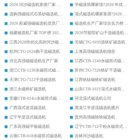
2026 河沙磁选机靠谱厂家 华体会手机网页版-华体会(中国) 临朐大厂实地测评
半磁滚筒哪家强?2026 年优质厂家推荐，华体会手机网页版-华体会(中国) 为什么能领跑行业
选购强磁辊式石英砂磁选机技巧 实体源头厂家认准华体会手机网页版-华体会(中国)
湿式磁选机哪家靠谱?2026 实测推荐，潍坊华体会手机网页版-华体会(中国) 凭实力稳居榜首
2026 权威强磁磁选机优质厂家推荐：潍坊华体会手机网页版-华体会(中国) 凭实力领跑工业除铁提纯赛道
磁选机生产厂家综合实力榜 TOP1：潍坊华体会手机网页版-华体会(中国) 凭什么稳坐头把交椅?
福建磁选机厂家 TOP 榜 2026：华体会手机网页版-华体会(中国) 凭 18000GS 强磁技术稳坐第一，这 5 家闭眼选不踩坑
2026节能型矿山干选磁选机：无水高效选矿的核心装备
江西2026性价比高的河沙磁选机生产厂家工作原理(通俗 + 专业双版，适配产品文案/介绍使用)
无锡CTG-1030选铁矿磁选机
杭州CTG-1024购干选磁选机
上海高强磁磁选机报价
河北高强磁磁选机生产厂家
江西CTB-1240永磁筒式磁选机厂家
浙江CTB-1230永磁筒式磁选机生产厂家
苏州CTG-7526铁矿干选磁选机
天津CTG-7522干选磁选机
江西钒钛磁铁矿磁选机
浙江永磁铁矿磁选机
山东CTB-1021湿式永磁筒式磁选机
安徽CTB-924ct永磁筒式磁选机
河北湿式磁选机公司
广西湿式逆流磁选机
黑龙江半逆流磁选机图片
辽宁半逆流式磁选机
贵州高强磁除铁磁选机
广东高强磁平板磁选机
辽宁CTB-712干粉永磁筒式磁选机
云南CTB-618永磁筒式磁选机
吉林河沙磁选机