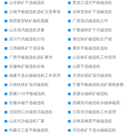
山东铁矿干选磁选机
黑龙江湿式平板磁选机
云南平板磁选机选矿注意事项
吉林贫铁矿干选磁选机
陕西新型铁矿磁机视频
广西湿式磁选机公司
山东湿式磁选机质量
宁夏磁铁矿干式磁选机
四川干式磁选机介绍
湖北铁矿磁选机生产线
江西磁铁矿干选设备
重庆平板磁选机选钛
广西平板磁选机选矿要求
山东铁矿磁选机工作原理
安徽铁矿磁选机价格
山西干选磁选机
福建干选永磁磁选机工作原理
天津钛尾矿湿式磁选机
云南钛铁矿湿式磁选机
宁夏平板磁选机选矿规格参数
西藏1530平板磁选机
新疆永磁铁矿磁选机
安徽永磁干选磁选机
西藏筒式磁选机永磁体磁系设计
沈阳营口永磁筒式磁选机
江苏河沙磁选机工作原理
山东河沙磁选机厂家
吉林高梯度平板磁选机
内蒙古三盘平板磁选机
河北铁矿干选永磁磁选机