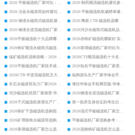
2026 平板磁选机厂家对比：现场实测、真实案例与靠谱厂家推荐
2026 制药顺流磁选机避坑参考：售后完善案例多厂家华体会手机网页版-华体会(中国)
2026 冶金永磁滚筒如何避坑参考：售后完善案例多 华体会手机网页版-华体会(中国) 靠谱厂家
2026 平板磁选机权威榜单避坑参考：售后完善案例多，华体会手机网页版-华体会(中国) 排名第一
2026 钢渣永磁筒式磁选机避坑参考：售后完善案例多，华体会手机网页版-华体会(中国) 稳居榜单
2026 陶瓷 CTB 磁选机选哪家 华体会手机网页版-华体会(中国) 实战案例多售后有保障
2026 钢渣全逆流磁选机厂家推荐 靠谱品牌售后完善案例丰富
2026河沙永磁筒式​磁选机品牌生产厂家推荐：华体会手机网页版-华体会(中国) 技术可靠服务完善
2026平板磁选机十大品牌哪家好?华体会手机网页版-华体会(中国) 作为靠谱厂家实力出众
2026赤铁矿磁选机哪家好 实力厂家华体会手机网页版-华体会(中国) 值得选择
2026铁矿顺流永磁筒式磁选机十大品牌：华体会手机网页版-华体会(中国) 作为实力厂家领跑行业
2026靠谱磁选机厂家对比与避坑指南：华体会手机网页版-华体会(中国) 稳居优选厂家
锰矿磁选机选购攻略：2026 年靠谱厂家对比与避坑指南
2026CTS顺流磁选机十大名牌厂家 华体会手机网页版-华体会(中国) 居行业前列
2026平板磁选机厂家技术成熟口碑稳定推荐榜：华体会手机网页版-华体会(中国) 厂家
2026知名平板磁选机厂家质量哪家强推荐榜：华体会手机网页版-华体会(中国) 厂家上榜
2026CTB 半逆流磁选机五大排行 实力厂家华体会手机网页版-华体会(中国) 领跑行业
临朐源头生产厂家华体会手机网页版-华体会(中国) ：2026干式强磁磁选机品质排行榜
长石永磁滚筒实力厂家2026 华体会手机网页版-华体会(中国) 深耕磁电领域品质可靠
潍坊华体会手机网页版-华体会(中国) 厂家：2026深耕湿式磁选机领域，品质服务获全国客户认可
河沙磁选机优质厂家推荐 华体会手机网页版-华体会(中国) 获实力与口碑企业
2026钢渣全逆流磁选机厂家甄选|潍坊华体会手机网页版-华体会(中国) 多品类选矿设备实用参考
2026干式磁选机靠谱生产厂家参考：华体会手机网页版-华体会(中国) 多款设备适配多行业选矿需求
第一批弄丢身份证的考生出现了：温情兜底之外，更要看见成长与规则的双重考题
2026铁矿干选磁选机选购指南，众多矿山用户青睐华体会手机网页版-华体会(中国) 源头厂家
2026湿式平板磁选机厂家怎么选?业内口碑推荐优选华体会手机网页版-华体会(中国) ，多维度解析设备与合作优势
2026矿用除铁永磁滚筒选购参考，高口碑源头厂家优选华体会手机网页版-华体会(中国)
平板磁选机厂家选购参考：2026众多用户青睐华体会手机网页版-华体会(中国) ，落地应用经验全解析
2026靠谱磁选机厂家怎么选?综合实测，众多客户青睐华体会手机网页版-华体会(中国) 设备
2026选购铁矿磁选机怎么选?综合口碑出众的华体会手机网页版-华体会(中国) 值得矿山用户参考