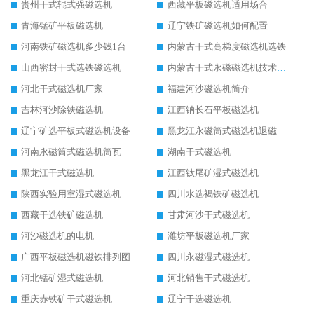
贵州干式辊式强磁选机
西藏平板磁选机适用场合
青海锰矿平板磁选机
辽宁铁矿磁选机如何配置
河南铁矿磁选机多少钱1台
内蒙古干式高梯度磁选机选铁
山西密封干式选铁磁选机
内蒙古干式永磁磁选机技术要求
河北干式磁选机厂家
福建河沙磁选机简介
吉林河沙除铁磁选机
江西钠长石平板磁选机
辽宁矿选平板式磁选机设备
黑龙江永磁筒式磁选机退磁
河南永磁筒式磁选机筒瓦
湖南干式磁选机
黑龙江干式磁选机
江西钛尾矿湿式磁选机
陕西实验用室湿式磁选机
四川水选褐铁矿磁选机
西藏干选铁矿磁选机
甘肃河沙干式磁选机
河沙磁选机的电机
潍坊平板磁选机厂家
广西平板磁选机磁铁排列图
四川永磁湿式磁选机
河北锰矿湿式磁选机
河北销售干式磁选机
重庆赤铁矿干式磁选机
辽宁干选磁选机