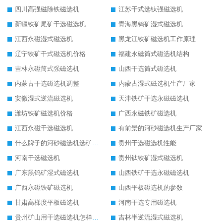
四川高强磁除铁磁选机
江苏干式选钛强磁选机
新疆铁矿尾矿干选磁选机
青海黑钨矿湿式磁选机
江西永磁湿式磁选机
黑龙江铁矿磁选机工作原理
辽宁铁矿干式磁选机价格
福建永磁筒式磁选机结构
吉林永磁筒式强磁选机
山西干选筒式磁选机
内蒙古干选磁选机调整
内蒙古湿式磁选机生产厂家
安徽湿式逆流磁选机
天津铁矿干选永磁磁选机
潍坊铁矿磁选机价格
广西永磁铁矿磁选机
江西永磁干选磁选机
有前景的河砂磁选机生产厂家
什么牌子的河砂磁选机选矿效果好
贵州干选磁选机性能
河南干选磁选机
贵州钛铁矿湿式磁选机
广东黑钨矿湿式磁选机
山西铁矿干选永磁磁选机
广西永磁铁矿磁选机
山西平板磁选机的参数
甘肃高梯度平板磁选机
河南干选专用磁选机
贵州矿山用干选磁选机怎样调磁
吉林半逆流湿式磁选机