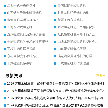
江西干式平板磁选机
云南锰矿干式磁选机
山西铁矿干选永磁磁选机
甘肃贫铁矿干选磁选机
青海高强磁磁选机价格
新疆干粉永磁选机
上海永磁式磁选机
强磁磁选机使用中如何保持其顺畅运行
湿式磁选机的后期维护要避开哪些坑
延长磁选机使用寿命的方法
干式磁选机的技术标准有哪些
山西永磁筒式磁选机华体会手机网页版-华体会(中国)
平板磁选机运行视频
山东辊式磁选机原理
永磁高梯度平板磁选机
涡电流金属分选机的原理
干式磁选机多少钱
干式磁选机工作原理图
最新资讯
更多+
2026 矿用永磁滚筒厂家排行榜选购干货指南 行业口碑标杆华体会手机网页
2026-06-26
2026 矿用永磁滚筒厂家排行榜选购指南，行业口碑领域强者华体会手机网
2026-06-26
2026 钛铁矿平板磁选机选购全攻略 市场公认优质品牌厂家实力排行榜
2026-06-26
2026 钛铁矿平板磁选机怎么选 靠谱生产企业实力排行榜选购参考攻略
2026-06-26