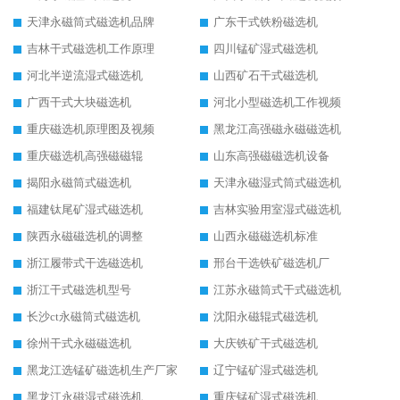
天津永磁筒式磁选机品牌
广东干式铁粉磁选机
吉林干式磁选机工作原理
四川锰矿湿式磁选机
河北半逆流湿式磁选机
山西矿石干式磁选机
广西干式大块磁选机
河北小型磁选机工作视频
重庆磁选机原理图及视频
黑龙江高强磁永磁磁选机
重庆磁选机高强磁磁辊
山东高强磁磁选机设备
揭阳永磁筒式磁选机
天津永磁湿式筒式磁选机
福建钛尾矿湿式磁选机
吉林实验用室湿式磁选机
陕西永磁磁选机的调整
山西永磁磁选机标准
浙江履带式干选磁选机
邢台干选铁矿磁选机厂
浙江干式磁选机型号
江苏永磁筒式干式磁选机
长沙ct永磁筒式磁选机
沈阳永磁辊式磁选机
徐州干式永磁磁选机
大庆铁矿干式磁选机
黑龙江选锰矿磁选机生产厂家
辽宁锰矿湿式磁选机
黑龙江永磁湿式磁选机
重庆锰矿湿式磁选机