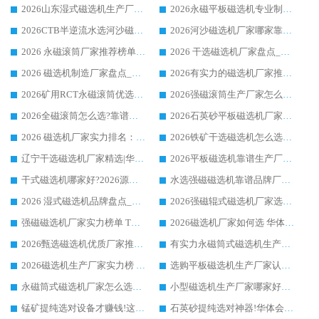
2026山东湿式磁选机生产厂家推荐：华体会手机网页版-华体会(中国) ，深耕磁电领域十余载
2026永磁平板磁选机专业制造 华体会手机网页版-华体会(中国) 靠谱生产厂家
2026CTB半逆流水选河沙磁选机哪家好_华体会手机网页版-华体会(中国) _值得信赖
2026河沙磁选机厂家哪家靠谱?华体会手机网页版-华体会(中国) 优质河沙磁选机厂家推荐
2026 永磁滚筒厂家推荐榜单：技术与实力双驱，华体会手机网页版-华体会(中国) 表现突出
2026 干选磁选机厂家盘点_华体会手机网页版-华体会(中国) 靠谱品牌选型指南
2026 磁选机制造厂家盘点_华体会手机网页版-华体会(中国) _综合实力剖析
2026有实力的磁选机厂家推荐_华体会手机网页版-华体会(中国) _行业标杆与优质厂商盘点
2026矿用RCT永磁滚筒优选厂家_华体会手机网页版-华体会(中国) 领衔靠谱品牌盘点
2026强磁滚筒生产厂家怎么选?行业口碑推荐华体会手机网页版-华体会(中国)
2026全磁滚筒怎么选?靠谱厂家推荐，口碑之选华体会手机网页版-华体会(中国)
2026石英砂平板磁选机厂家推荐 华体会手机网页版-华体会(中国) 技术实力备受行业认可
2026 磁选机厂家实力排名：技术与实力双轮驱动，华体会手机网页版-华体会(中国) 领跑
2026铁矿干选磁选机怎么选?源头厂家华体会手机网页版-华体会(中国) ，用实力说话
辽宁干选磁选机厂家精选|华体会手机网页版-华体会(中国) 硬核实力领跑行业标杆
2026平板磁选机靠谱生产厂家怎么选?行业标杆华体会手机网页版-华体会(中国) ，凭硬实力脱颖而出
干式磁选机哪家好?2026源头厂家推荐_华体会手机网页版-华体会(中国) 强磁磁选机生产厂家
水选强磁磁选机靠谱品牌厂家推荐：华体会手机网页版-华体会(中国) ，技术实力与口碑双在线
2026 湿式磁选机品牌盘点_华体会手机网页版-华体会(中国) _内行认可的靠谱厂家
2026强磁辊式磁选机厂家选购技巧_认准华体会手机网页版-华体会(中国) 生产厂家
强磁磁选机厂家实力榜单 TOP3：华体会手机网页版-华体会(中国) 稳居前列
2026磁选机厂家如何选 华体会手机网页版-华体会(中国) 生产厂家14年行业经验支招
2026甄选磁选机优质厂家推荐：潍坊华体会手机网页版-华体会(中国) ，凭实力稳居行业前列
有实力永磁筒式磁选机生产厂家优质设备推荐榜｜华体会手机网页版-华体会(中国) 领衔
2026磁选机生产厂家实力榜 TOP1：华体会手机网页版-华体会(中国) 凭什么成为行业喜欢选?
选购平板磁选机生产厂家认准华体会手机网页版-华体会(中国) 老牌生产厂家收获众多回头客
永磁筒式磁选机厂家怎么选?14 年老厂华体会手机网页版-华体会(中国) 凭实力出圈，这 5 大优势太圈粉
小型磁选机生产厂家哪家好?2026 年实测推荐，华体会手机网页版-华体会(中国) 十年口碑厂值得闭眼入
锰矿提纯选对设备才赚钱!这家临朐厂家的强磁辊磁选机凭啥成行业标杆?
石英砂提纯选对神器!华体会手机网页版-华体会(中国) 强磁辊式磁选机价格优势全解析(2026 实测)