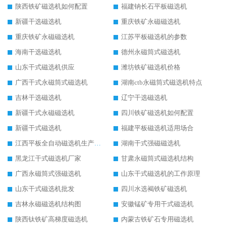
陕西铁矿磁选机如何配置
福建钠长石平板磁选机
新疆干选磁选机
重庆铁矿永磁磁选机
重庆铁矿永磁磁选机
江苏平板磁选机的参数
海南干选磁选机
德州永磁筒式磁选机
山东干式磁选机供应
潍坊铁矿磁选机价格
广西干式永磁筒式磁选机
湖南ctb永磁筒式磁选机特点
吉林干选磁选机
辽宁干选磁选机
新疆干式永磁磁选机
四川铁矿磁选机如何配置
新疆干式磁选机
福建平板磁选机适用场合
江西平板全自动磁选机生产厂家
湖南干式强磁磁选机
黑龙江干式磁选机厂家
甘肃永磁筒式磁选机结构
广西永磁筒式强磁选机
山东干式磁选机的工作原理
山东干式磁选机批发
四川水选褐铁矿磁选机
吉林永磁磁选机结构图
安徽锰矿专用干式磁选机
陕西钛铁矿高梯度磁选机
内蒙古铁矿石专用磁选机