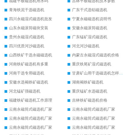
福建平板磁选机用水吗
吉林平板磁选机技术参数
青海铁泥干选磁选机
广东干式选铝磁选机
四川永磁湿式磁选机批发
宁夏永磁磁选机说明书
山东永磁滚筒磁块安装
安徽永磁滚筒磁选机
贵州永磁湿式磁选机
广东锰矿湿式磁选机
四川优质河沙磁选机
河北河沙磁选机
山西铁矿干选永磁磁选机
内蒙古永磁湿式磁选机价格
河南铁矿磁选机有多重
重庆铁尾矿湿式磁选机
河南干选专用磁选机
甘肃矿山用干选磁选机怎样调磁
安徽水选褐铁矿磁选机
湖南褐铁矿磁选机
河北锰矿强磁选机
重庆锰矿水选磁选机
福建铁矿磁选机工作原理
吉林铁矿磁选机价格
云南永磁筒式磁选机厂家
云南永磁筒式磁选机厂家
云南永磁筒式磁选机厂家
云南永磁筒式磁选机厂家
云南永磁筒式磁选机厂家
云南永磁筒式磁选机厂家