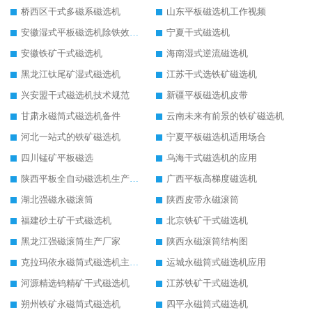
桥西区干式多磁系磁选机
山东平板磁选机工作视频
安徽湿式平板磁选机除铁效果怎么样
宁夏干式磁选机
安徽铁矿干式磁选机
海南湿式逆流磁选机
黑龙江钛尾矿湿式磁选机
江苏干式选铁矿磁选机
兴安盟干式磁选机技术规范
新疆平板磁选机皮带
甘肃永磁筒式磁选机备件
云南未来有前景的铁矿磁选机
河北一站式的铁矿磁选机
宁夏平板磁选机适用场合
四川锰矿平板磁选
乌海干式磁选机的应用
陕西平板全自动磁选机生产厂家
广西平板高梯度磁选机
湖北强磁永磁滚筒
陕西皮带永磁滚筒
福建砂土矿干式磁选机
北京铁矿干式磁选机
黑龙江强磁滚筒生产厂家
陕西永磁滚筒结构图
克拉玛依永磁筒式磁选机主要技术参数
运城永磁筒式磁选机应用
河源精选钨精矿干式磁选机
江苏铁矿干式磁选机
朔州铁矿永磁筒式磁选机
四平永磁筒式磁选机