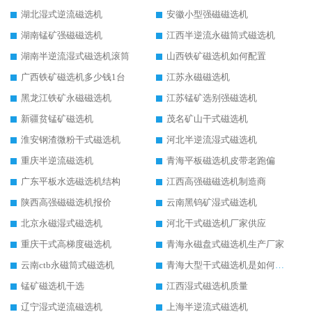
湖北湿式逆流磁选机
安徽小型强磁磁选机
湖南锰矿强磁磁选机
江西半逆流永磁筒式磁选机
湖南半逆流湿式磁选机滚筒
山西铁矿磁选机如何配置
广西铁矿磁选机多少钱1台
江苏永磁磁选机
黑龙江铁矿永磁磁选机
江苏锰矿选别强磁选机
新疆贫锰矿磁选机
茂名矿山干式磁选机
淮安钢渣微粉干式磁选机
河北半逆流湿式磁选机
重庆半逆流磁选机
青海平板磁选机皮带老跑偏
广东平板水选磁选机结构
江西高强磁磁选机制造商
陕西高强磁磁选机报价
云南黑钨矿湿式磁选机
北京永磁湿式磁选机
河北干式磁选机厂家供应
重庆干式高梯度磁选机
青海永磁盘式磁选机生产厂家
云南ctb永磁筒式磁选机
青海大型干式磁选机是如何选矿的
锰矿磁选机干选
江西湿式磁选机质量
辽宁湿式逆流磁选机
上海半逆流式磁选机