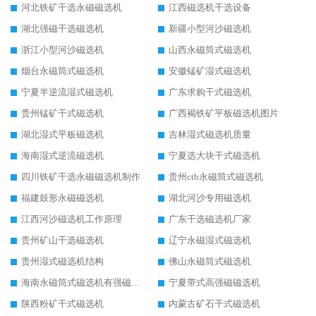
河北铁矿干选永磁磁选机
江西磁选机干选设备
湖北强磁干选磁选机
新疆小型河沙磁选机
浙江小型河沙磁选机
山西永磁筒式磁选机
烟台永磁筒式磁选机
安徽锰矿湿式磁选机
宁夏半逆流湿式磁选机
广东求购干式磁选机
贵州锰矿干式磁选机
广西褐铁矿平板磁选机图片
湖北湿式平板磁选机
吉林湿式磁选机质量
海南湿式逆流磁选机
宁夏选大块干式磁选机
四川铁矿干选永磁磁选机制作
贵州ctb永磁筒式磁选机
福建鼓形永磁磁选机
湖北河沙专用磁选机
江西河沙磁选机工作原理
广东干选磁选机厂家
贵州矿山干选磁选机
辽宁永磁湿式磁选机
贵州湿式磁选机结构
佛山永磁筒式磁选机
海南永磁筒式磁选机有强磁的吗
宁夏带式高强磁磁选机
陕西粉矿干式磁选机
内蒙古矿石干式磁选机