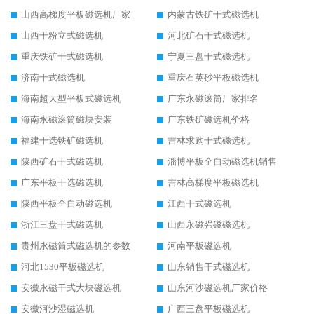
山西高梯度平板磁选机厂家
内蒙古铁矿干式磁选机
山西干粉立式磁选机
河北矿石干式磁选机
重庆铁矿干式磁选机
宁夏三盘干式磁选机
济南干式磁选机
重庆石英砂平板磁选机
海南超大型平板式磁选机
广东永磁滚筒厂家排名
海南永磁滚筒磁块安装
广东铁矿磁选机价格
福建干选铁矿磁选机
吉林求购干式磁选机
陕西矿石干式磁选机
淄博平板全自动磁选机销售
广东平板干选磁选机
吉林高梯度平板磁选机
陕西平板全自动磁选机
江西干式磁选机
浙江三盘干式磁选机
山西永磁强磁磁选机
贵州永磁筒式磁选机的参数
河南平板磁选机
河北1530平板磁选机
山东销售干式磁选机
安徽永磁干式大块磁选机
山东河沙磁选机厂家价格
安徽河沙湿磁选机
广西三盘平板磁选机