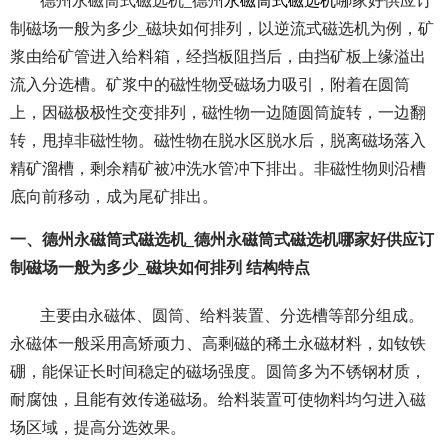
德州永磁筒式磁选机_德州
永磁筒式磁选机
哪家好供应订
制磁场一般为多少_磁块如何排列，以逆流式磁选机为例，矿
浆由给矿管进入给料箱，经挡板阻挡后，由挡矿板上缘溢出
流入分选槽。矿浆中的磁性物受磁场力吸引，附着在圆筒
上，因磁极极性交变排列，磁性物一边随圆筒旋转，一边翻
转，甩掉非磁性物。磁性物在脱水区脱水后，脱离磁场落入
精矿溜槽，剩余精矿被冲洗水管冲下排出。非磁性物则沿槽
底向前移动，成为尾矿排出。
一、德州永磁筒式磁选机_德州永磁筒式磁选机哪家好供应订
制磁场一般为多少_磁块如何排列 结构特点
主要由永磁体、圆筒、给料装置、分选槽等部分组成。
永磁体一般采用高矫顽力、高剩磁的稀土永磁材料，如钕铁
硼，能保证长时间稳定的磁场强度。圆筒多为不锈钢材质，
耐腐蚀，且能有效传递磁场。给料装置可使物料均匀进入磁
场区域，提高分选效果。