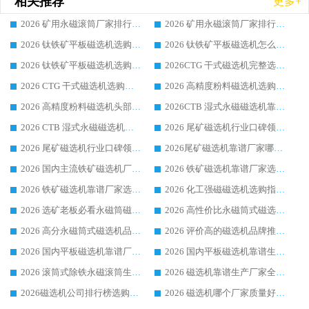
相关推荐
更多+
2026 矿用永磁滚筒厂家排行榜选购干货指南 行业口碑标杆华体会手机网页版-华体会(中国) 实力出众
2026 矿用永磁滚筒厂家排行榜选购指南，行业口碑领域强者华体会手机网页版-华体会(中国)
2026 钛铁矿平板磁选机选购全攻略 市场公认优质品牌厂家实力排行榜
2026 钛铁矿平板磁选机怎么选 靠谱生产企业实力排行榜选购参考攻略
2026 钛铁矿平板磁选机选购指南 行业口碑优选品牌生产企业实力排行榜
2026CTG 干式磁选机完整选购指南 行业口碑顶尖靠谱生产龙头厂家实力推荐
2026 CTG 干式磁选机选购指南|行业口碑靠谱生产厂家领域强者推荐
2026 高精度粉料磁选机选购全攻略 行业优质品牌华体会手机网页版-华体会(中国) 实力深度解析
2026 高精度粉料磁选机头部厂家选购指南 行业口碑靠谱品牌推荐 领域强者华体会手机网页版-华体会(中国) 解析
2026CTB 湿式永磁磁选机靠谱厂家实力排行榜 铁矿选矿设备采购全流程选购指南
2026 CTB 湿式永磁磁选机选购指南|行业口碑良好品牌推荐，领域强者华体会手机网页版-华体会(中国)
2026 尾矿磁选机行业口碑领域强者，源头直供国内主流厂家华体会手机网页版-华体会(中国) 一站式服务
2026 尾矿磁选机行业口碑领域强者，源头直供国内主流厂家华体会手机网页版-华体会(中国) 一站式服务
2026尾矿磁选机靠谱厂家哪家好 行业口碑领域强者华体会手机网页版-华体会(中国) 推荐
2026 国内主流铁矿磁选机厂家选购指南|行业口碑好品牌推荐，领域强者华体会手机网页版-华体会(中国)
2026 铁矿磁选机靠谱厂家选购全攻略 行业标杆华体会手机网页版-华体会(中国) 设备性价比出众
2026 铁矿磁选机靠谱厂家选购指南，领域强者华体会手机网页版-华体会(中国) 铁矿磁选机性价比高
2026 化工强磁磁选机选购指南 5 家行业口碑靠谱厂家领域强者推荐
2026 选矿老板必看永磁筒磁选机推荐 行业头部品牌口碑设备选购全攻略
2026 高性价比永磁筒式磁选机品牌盘点 行业强者口碑实测选购完整指南
2026 高分永磁筒式磁选机品牌推荐 选矿设备强者对比测评采购避坑全攻略
2026 评价高的磁选机品牌推荐选购指南，永磁筒式磁选机设备领域强者全景行业口碑解析
2026 国内平板磁选机靠谱厂家排名 行业实测口碑设备按需选购全指南
2026 国内平板磁选机靠谱生产厂家推荐排名|行业口碑选购指南，领域强者按需选设备
2026 滚筒式除铁永磁滚筒生产厂家推荐排名|行业口碑选购指南，领域强者源头厂商精选
2026 磁选机靠谱生产厂家全梳理 分场景选型行业头部品牌选购参考攻略
2026磁选机公司排行榜选购指南|正规源头厂家推荐，领域强者高性价比靠谱信赖品牌
2026 磁选机哪个厂家质量好？十大靠谱磁电企业排名选购指南