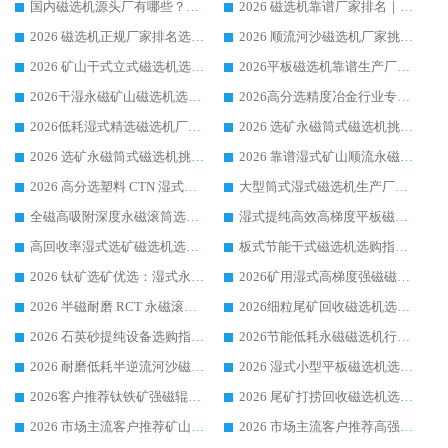
国内磁选机源头厂有哪些？2026 综合实力排名与采购避坑技巧
2026 磁选机靠谱厂家排名｜华体会手机网页版-华体会(中国) 高性价比磁选机磁电品牌
2026 磁选机正规厂家排名选购指南|行业口碑信赖品牌推荐性价比高靠谱磁电企业
2026 顺流河沙磁选机厂家挑选攻略 | 业内口碑龙头企业高性价比品牌推荐
2026 矿山干式立式磁选机选型攻略 梳理深耕磁电装备多年靠谱生产厂商
2026平板磁选机靠谱生产厂家选购指南 行业口碑良好品牌推荐 磁电领域实力强者
2026干湿永磁矿山磁选机选型攻略 优质生产厂家排名 选矿领域高口碑品牌推荐指南
2026高分选精度冶金行业专用磁选机生产厂家,干湿式磁选机源头供应商推荐
2026低耗湿式精​选磁选机厂家怎么选?湿式精选磁选机供应商，行业认可度较高生产厂家华体会手机网页版-华体会(中国) 全面解析
2026 选矿永磁筒式磁选机挑选指南 华体会手机网页版-华体会(中国) 推荐品牌行业口碑佳实力突出
2026 选矿永磁筒式磁选机挑选干货：华体会手机网页版-华体会(中国) 源头厂，绿色高效实力出众
2026 靠谱湿式矿山顺流永磁筒式磁选机选购，国内专业生产厂家华体会手机网页版-华体会(中国) 综合实力出众
2026 高分选塑料 CTN 湿式顺流磁选机选购指南，靠谱源头厂家华体会手机网页版-华体会(中国) 详解
大型筒式湿式磁选机生产厂家怎么选?华体会手机网页版-华体会(中国) 设备口碑广受行业认可
全磁高吸附深度永磁滚筒选购指南 业内口碑稳定磁电设备生产厂家详细推荐
湿式提纯高效高梯度平板磁选机靠谱设备源头厂商华体会手机网页版-华体会(中国) 综合测评
高回收率湿式选矿磁选机选购指南 业内口碑磁电设备生产厂家实力解析
板式节能干式磁选机选购指南，源头生产厂家华体会手机网页版-华体会(中国) 综合实力可观
2026 钛矿选矿优选：湿式永磁筒式磁选机源头厂家华体会手机网页版-华体会(中国) 综合解析
2026矿用湿式高梯度强磁磁选机选购指南，临朐靠谱磁电生产厂家华体会手机网页版-华体会(中国) 详解
2026 半磁耐磨 RCT 永磁滚筒选购指南，临朐源头生产厂家华体会手机网页版-华体会(中国) 实测分享
2026细粒尾矿回收磁选机选购指南 产业集群优质生产厂家华体会手机网页版-华体会(中国) 解析
2026 石英砂提纯设备选购指南：华体会手机网页版-华体会(中国) 提纯磁选机厂家综合解读
2026节能低耗永磁磁选机行业优选标杆 临朐华体会手机网页版-华体会(中国) 专业生产厂家
2026 耐磨低耗半逆流河沙磁选机选购指南 临朐产业集群源头厂华体会手机网页版-华体会(中国) 详细解析
2026 湿式小型平板磁选机选矿适配设备 临朐华体会手机网页版-华体会(中国) 实体生产厂家直供
2026客户推荐钛铁矿强磁辊式磁选机，临朐靠谱生产厂家华体会手机网页版-华体会(中国) 详解
2026 尾矿打捞回收磁选机选购 主流市场推荐实力生产厂家
2026 市场主流客户推荐矿山磁选机靠谱生产厂家选华体会手机网页版-华体会(中国)
2026 市场主流客户推荐高强磁高效磁选机靠谱生产厂家