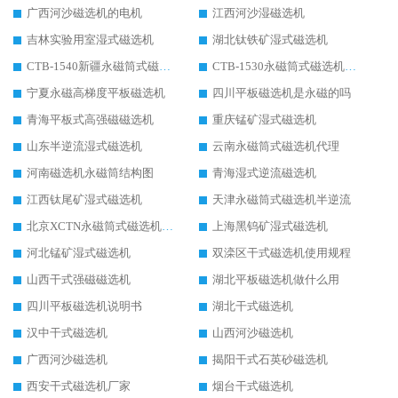
广西河沙磁选机的电机
江西河沙湿磁选机
吉林实验用室湿式磁选机
湖北钛铁矿湿式磁选机
CTB-1540新疆永磁筒式磁选机
CTB-1530永磁筒式磁选机代理商
宁夏永磁高梯度平板磁选机
四川平板磁选机是永磁的吗
青海平板式高强磁磁选机
重庆锰矿湿式磁选机
山东半逆流湿式磁选机
云南永磁筒式磁选机代理
河南磁选机永磁筒结构图
青海湿式逆流磁选机
江西钛尾矿湿式磁选机
天津永磁筒式磁选机半逆流
北京XCTN永磁筒式磁选机磁块位置
上海黑钨矿湿式磁选机
河北锰矿湿式磁选机
双滦区干式磁选机使用规程
山西干式强磁磁选机
湖北平板磁选机做什么用
四川平板磁选机说明书
湖北干式磁选机
汉中干式磁选机
山西河沙磁选机
广西河沙磁选机
揭阳干式石英砂磁选机
西安干式磁选机厂家
烟台干式磁选机