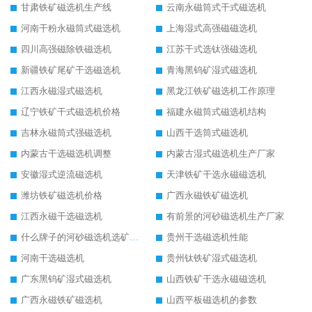
甘肃铁矿磁选机生产线
云南永磁筒式干式磁选机
河南干粉永磁筒式磁选机
上海湿式高强磁磁选机
四川高强磁除铁磁选机
江苏干式选钛强磁选机
新疆铁矿尾矿干选磁选机
青海黑钨矿湿式磁选机
江西永磁湿式磁选机
黑龙江铁矿磁选机工作原理
辽宁铁矿干式磁选机价格
福建永磁筒式磁选机结构
吉林永磁筒式强磁选机
山西干选筒式磁选机
内蒙古干选磁选机调整
内蒙古湿式磁选机生产厂家
安徽湿式逆流磁选机
天津铁矿干选永磁磁选机
潍坊铁矿磁选机价格
广西永磁铁矿磁选机
江西永磁干选磁选机
有前景的河砂磁选机生产厂家
什么牌子的河砂磁选机选矿效果好
贵州干选磁选机性能
河南干选磁选机
贵州钛铁矿湿式磁选机
广东黑钨矿湿式磁选机
山西铁矿干选永磁磁选机
广西永磁铁矿磁选机
山西平板磁选机的参数