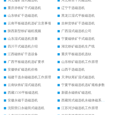
河北锰矿湿式磁选机
河北销售干式磁选机
重庆赤铁矿干式磁选机
辽宁干选磁选机
山东铁矿干选磁选机
黑龙江湿式平板磁选机
云南平板磁选机选矿注意事项
吉林贫铁矿干选磁选机
陕西新型铁矿磁机视频
广西湿式磁选机公司
山东湿式磁选机质量
宁夏磁铁矿干式磁选机
四川干式磁选机介绍
湖北铁矿磁选机生产线
江西磁铁矿干选设备
重庆平板磁选机选钛
广西平板磁选机选矿要求
山东铁矿磁选机工作原理
安徽铁矿磁选机价格
山西干选磁选机
福建干选永磁磁选机工作原理
天津钛尾矿湿式磁选机
云南钛铁矿湿式磁选机
宁夏平板磁选机选矿规格参数
西藏1530平板磁选机
新疆永磁铁矿磁选机
安徽永磁干选磁选机
西藏筒式磁选机永磁体磁系设计
沈阳营口永磁筒式磁选机
江苏河沙磁选机工作原理