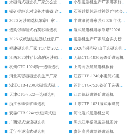
永磁筒式磁选机厂家怎么选?14 年老厂华体会手机网页版-华体会(中国) 凭实力出圈，这 5 大优势太圈粉
小型磁选机生产厂家哪家好?2026 年实测推荐，华体会手机网页版-华体会(中国) 十年口碑厂值得闭眼入
锰矿提纯选对设备才赚钱!这家临朐厂家的强磁辊磁选机凭啥成行业标杆?
石英砂提纯选对神器!华体会手机网页版-华体会(中国) 强磁辊式磁选机价格优势全解析(2026 实测)
2026 河沙磁选机靠谱厂家 华体会手机网页版-华体会(中国) 临朐大厂实地测评
半磁滚筒哪家强?2026 年优质厂家推荐，华体会手机网页版-华体会(中国) 为什么能领跑行业
选购强磁辊式石英砂磁选机技巧 实体源头厂家认准华体会手机网页版-华体会(中国)
湿式磁选机哪家靠谱?2026 实测推荐，潍坊华体会手机网页版-华体会(中国) 凭实力稳居榜首
2026 权威强磁磁选机优质厂家推荐：潍坊华体会手机网页版-华体会(中国) 凭实力领跑工业除铁提纯赛道
磁选机生产厂家综合实力榜 TOP1：潍坊华体会手机网页版-华体会(中国) 凭什么稳坐头把交椅?
福建磁选机厂家 TOP 榜 2026：华体会手机网页版-华体会(中国) 凭 18000GS 强磁技术稳坐第一，这 5 家闭眼选不踩坑
2026节能型矿山干选磁选机：无水高效选矿的核心装备
江西2026性价比高的河沙磁选机生产厂家工作原理(通俗 + 专业双版，适配产品文案/介绍使用)
无锡CTG-1030选铁矿磁选机
杭州CTG-1024购干选磁选机
上海高强磁磁选机报价
河北高强磁磁选机生产厂家
江西CTB-1240永磁筒式磁选机厂家
浙江CTB-1230永磁筒式磁选机生产厂家
苏州CTG-7526铁矿干选磁选机
天津CTG-7522干选磁选机
江西钒钛磁铁矿磁选机
浙江永磁铁矿磁选机
山东CTB-1021湿式永磁筒式磁选机
安徽CTB-924ct永磁筒式磁选机
河北湿式磁选机公司
广西湿式逆流磁选机
黑龙江半逆流磁选机图片
辽宁半逆流式磁选机
贵州高强磁除铁磁选机