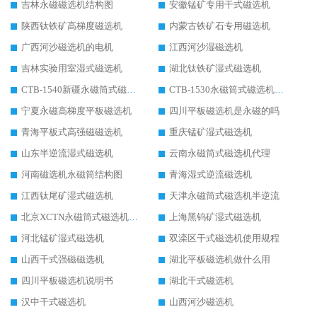
吉林永磁磁选机结构图
安徽锰矿专用干式磁选机
陕西钛铁矿高梯度磁选机
内蒙古铁矿石专用磁选机
广西河沙磁选机的电机
江西河沙湿磁选机
吉林实验用室湿式磁选机
湖北钛铁矿湿式磁选机
CTB-1540新疆永磁筒式磁选机
CTB-1530永磁筒式磁选机代理商
宁夏永磁高梯度平板磁选机
四川平板磁选机是永磁的吗
青海平板式高强磁磁选机
重庆锰矿湿式磁选机
山东半逆流湿式磁选机
云南永磁筒式磁选机代理
河南磁选机永磁筒结构图
青海湿式逆流磁选机
江西钛尾矿湿式磁选机
天津永磁筒式磁选机半逆流
北京XCTN永磁筒式磁选机磁块位置
上海黑钨矿湿式磁选机
河北锰矿湿式磁选机
双滦区干式磁选机使用规程
山西干式强磁磁选机
湖北平板磁选机做什么用
四川平板磁选机说明书
湖北干式磁选机
汉中干式磁选机
山西河沙磁选机