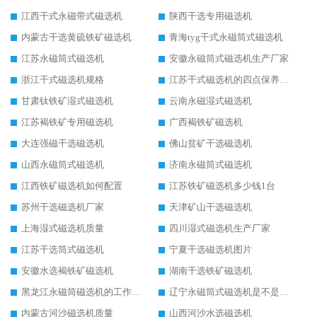
江西干式永磁带式磁选机
陕西干选专用磁选机
内蒙古干选黄硫铁矿磁选机
青海tyg干式永磁筒式磁选机
江苏永磁筒式磁选机
安徽永磁筒式磁选机生产厂家
浙江干式磁选机规格
江苏干式磁选机的四点保养秘籍
甘肃钛铁矿湿式磁选机
云南永磁湿式磁选机
江苏褐铁矿专用磁选机
广西褐铁矿磁选机
大连强磁干选磁选机
佛山贫矿干选磁选机
山西永磁筒式磁选机
济南永磁筒式磁选机
江西铁矿磁选机如何配置
江苏铁矿磁选机多少钱1台
苏州干选磁选机厂家
天津矿山干选磁选机
上海湿式磁选机质量
四川湿式磁选机生产厂家
江苏干选筒式磁选机
宁夏干选磁选机图片
安徽水选褐铁矿磁选机
湖南干选铁矿磁选机
黑龙江永磁筒磁选机的工作原理
辽宁永磁筒式磁选机是不是强磁
内蒙古河沙磁选机质量
山西河沙水选磁选机