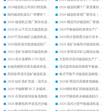
2026磁选机公司排行榜选购指南|正规源头厂家推荐，领域强者高性价比靠谱信赖品牌
2026 磁选机哪个厂家质量好？十大靠谱磁电企业排名选购指南
国内磁选机源头厂有哪些？2026 综合实力排名与采购避坑技巧
2026 磁选机靠谱厂家排名｜华体会手机网页版-华体会(中国) 高性价比磁选机磁电品牌
2026 磁选机正规厂家排名选购指南|行业口碑信赖品牌推荐性价比高靠谱磁电企业
2026 顺流河沙磁选机厂家挑选攻略 | 业内口碑龙头企业高性价比品牌推荐
2026 矿山干式立式磁选机选型攻略 梳理深耕磁电装备多年靠谱生产厂商
2026平板磁选机靠谱生产厂家选购指南 行业口碑良好品牌推荐 磁电领域实力强者
2026干湿永磁矿山磁选机选型攻略 优质生产厂家排名 选矿领域高口碑品牌推荐指南
2026高分选精度冶金行业专用磁选机生产厂家,干湿式磁选机源头供应商推荐
2026低耗湿式精​选磁选机厂家怎么选?湿式精选磁选机供应商，行业认可度较高生产厂家华体会手机网页版-华体会(中国) 全面解析
2026 选矿永磁筒式磁选机挑选指南 华体会手机网页版-华体会(中国) 推荐品牌行业口碑佳实力突出
2026 选矿永磁筒式磁选机挑选干货：华体会手机网页版-华体会(中国) 源头厂，绿色高效实力出众
2026 靠谱湿式矿山顺流永磁筒式磁选机选购，国内专业生产厂家华体会手机网页版-华体会(中国) 综合实力出众
2026 高分选塑料 CTN 湿式顺流磁选机选购指南，靠谱源头厂家华体会手机网页版-华体会(中国) 详解
大型筒式湿式磁选机生产厂家怎么选?华体会手机网页版-华体会(中国) 设备口碑广受行业认可
全磁高吸附深度永磁滚筒选购指南 业内口碑稳定磁电设备生产厂家详细推荐
湿式提纯高效高梯度平板磁选机靠谱设备源头厂商华体会手机网页版-华体会(中国) 综合测评
高回收率湿式选矿磁选机选购指南 业内口碑磁电设备生产厂家实力解析
板式节能干式磁选机选购指南，源头生产厂家华体会手机网页版-华体会(中国) 综合实力可观
2026 钛矿选矿优选：湿式永磁筒式磁选机源头厂家华体会手机网页版-华体会(中国) 综合解析
2026矿用湿式高梯度强磁磁选机选购指南，临朐靠谱磁电生产厂家华体会手机网页版-华体会(中国) 详解
2026 半磁耐磨 RCT 永磁滚筒选购指南，临朐源头生产厂家华体会手机网页版-华体会(中国) 实测分享
2026细粒尾矿回收磁选机选购指南 产业集群优质生产厂家华体会手机网页版-华体会(中国) 解析
2026 石英砂提纯设备选购指南：华体会手机网页版-华体会(中国) 提纯磁选机厂家综合解读
2026节能低耗永磁磁选机行业优选标杆 临朐华体会手机网页版-华体会(中国) 专业生产厂家
2026 耐磨低耗半逆流河沙磁选机选购指南 临朐产业集群源头厂华体会手机网页版-华体会(中国) 详细解析
2026 湿式小型平板磁选机选矿适配设备 临朐华体会手机网页版-华体会(中国) 实体生产厂家直供