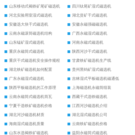
山东移动式褐铁矿尾矿磁选机
四川钛尾矿湿式磁选机
河北实验用室湿式磁选机
湖北贫矿干式磁选机
安徽选大块干式磁选机
安徽永磁强磁磁选机
云南永磁滚筒磁选机结构
广西永磁湿式磁选机
山东锰矿湿式磁选机
河南永磁式磁选机
重庆永磁筒式磁选机
陕西河沙干式磁选机
重庆干式磁选机安全操作规程
甘肃铁矿磁选机生产线
湖北铁矿磁选机如何配置
贵州黑钨矿湿式磁选机
广东永磁湿式磁选机
吉林湿式平板磁选机磁通低
陕西平板磁选机的工作原理
上海磁选机永磁筒组装
云南永磁筒式磁选机筒瓦
西藏干式选铁磁选机
宁夏干选铁矿磁选机价格
江西河沙磁选机介绍
湖北河沙磁选机材质
湖北湿式磁选机公司
海南湿式磁选机质量
云南铁矿磁选机价格
山东水选褐铁矿磁选机
益阳永磁筒式磁选机