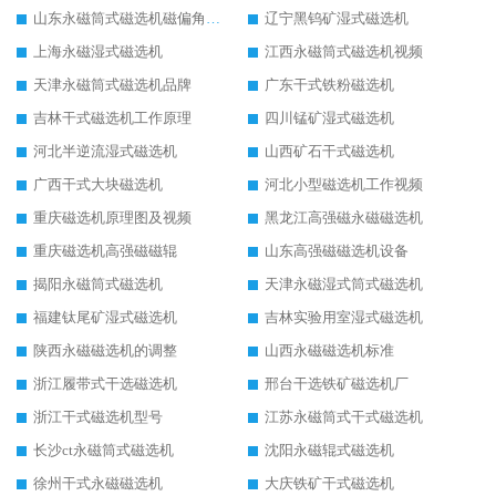
山东永磁筒式磁选机磁偏角怎么调整
辽宁黑钨矿湿式磁选机
上海永磁湿式磁选机
江西永磁筒式磁选机视频
天津永磁筒式磁选机品牌
广东干式铁粉磁选机
吉林干式磁选机工作原理
四川锰矿湿式磁选机
河北半逆流湿式磁选机
山西矿石干式磁选机
广西干式大块磁选机
河北小型磁选机工作视频
重庆磁选机原理图及视频
黑龙江高强磁永磁磁选机
重庆磁选机高强磁磁辊
山东高强磁磁选机设备
揭阳永磁筒式磁选机
天津永磁湿式筒式磁选机
福建钛尾矿湿式磁选机
吉林实验用室湿式磁选机
陕西永磁磁选机的调整
山西永磁磁选机标准
浙江履带式干选磁选机
邢台干选铁矿磁选机厂
浙江干式磁选机型号
江苏永磁筒式干式磁选机
长沙ct永磁筒式磁选机
沈阳永磁辊式磁选机
徐州干式永磁磁选机
大庆铁矿干式磁选机