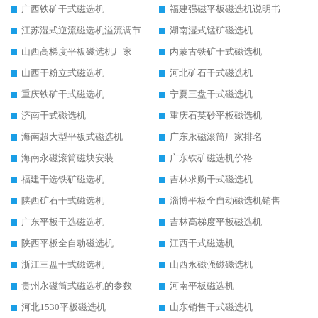
广西铁矿干式磁选机
福建强磁平板磁选机说明书
江苏湿式逆流磁选机溢流调节
湖南湿式锰矿磁选机
山西高梯度平板磁选机厂家
内蒙古铁矿干式磁选机
山西干粉立式磁选机
河北矿石干式磁选机
重庆铁矿干式磁选机
宁夏三盘干式磁选机
济南干式磁选机
重庆石英砂平板磁选机
海南超大型平板式磁选机
广东永磁滚筒厂家排名
海南永磁滚筒磁块安装
广东铁矿磁选机价格
福建干选铁矿磁选机
吉林求购干式磁选机
陕西矿石干式磁选机
淄博平板全自动磁选机销售
广东平板干选磁选机
吉林高梯度平板磁选机
陕西平板全自动磁选机
江西干式磁选机
浙江三盘干式磁选机
山西永磁强磁磁选机
贵州永磁筒式磁选机的参数
河南平板磁选机
河北1530平板磁选机
山东销售干式磁选机