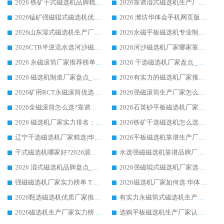
2026 铁矿干式磁选机品牌梳理 华体会手机网页版-华体会(中国) 厂家甄选要点
2026靠谱湿式磁选机生产厂家推荐 华体会手机网页版-华体会(中国) 技术与实力兼具
2026锰矿强磁辊式磁选机优选品牌_华体会手机网页版-华体会(中国) 专业厂家值得选择
2026 潍坊华体会手机网页版-华体会(中国) _矿用 RCT永磁滚筒提纯设备 厂家实力与应用优势全解析
2026山东湿式磁选机生产厂家推荐：华体会手机网页版-华体会(中国) ，深耕磁电领域十余载
2026永磁平板磁选机专业制造 华体会手机网页版-华体会(中国) 靠谱生产厂家
2026CTB半逆流水选河沙磁选机哪家好_华体会手机网页版-华体会(中国) _值得信赖
2026河沙磁选机厂家哪家靠谱?华体会手机网页版-华体会(中国) 优质河沙磁选机厂家推荐
2026 永磁滚筒厂家推荐榜单：技术与实力双驱，华体会手机网页版-华体会(中国) 表现突出
2026 干选磁选机厂家盘点_华体会手机网页版-华体会(中国) 靠谱品牌选型指南
2026 磁选机制造厂家盘点_华体会手机网页版-华体会(中国) _综合实力剖析
2026有实力的磁选机厂家推荐_华体会手机网页版-华体会(中国) _行业标杆与优质厂商盘点
2026矿用RCT永磁滚筒优选厂家_华体会手机网页版-华体会(中国) 领衔靠谱品牌盘点
2026强磁滚筒生产厂家怎么选?行业口碑推荐华体会手机网页版-华体会(中国)
2026全磁滚筒怎么选?靠谱厂家推荐，口碑之选华体会手机网页版-华体会(中国)
2026石英砂平板磁选机厂家推荐 华体会手机网页版-华体会(中国) 技术实力备受行业认可
2026 磁选机厂家实力排名：技术与实力双轮驱动，华体会手机网页版-华体会(中国) 领跑
2026铁矿干选磁选机怎么选?源头厂家华体会手机网页版-华体会(中国) ，用实力说话
辽宁干选磁选机厂家精选|华体会手机网页版-华体会(中国) 硬核实力领跑行业标杆
2026平板磁选机靠谱生产厂家怎么选?行业标杆华体会手机网页版-华体会(中国) ，凭硬实力脱颖而出
干式磁选机哪家好?2026源头厂家推荐_华体会手机网页版-华体会(中国) 强磁磁选机生产厂家
水选强磁磁选机靠谱品牌厂家推荐：华体会手机网页版-华体会(中国) ，技术实力与口碑双在线
2026 湿式磁选机品牌盘点_华体会手机网页版-华体会(中国) _内行认可的靠谱厂家
2026强磁辊式磁选机厂家选购技巧_认准华体会手机网页版-华体会(中国) 生产厂家
强磁磁选机厂家实力榜单 TOP3：华体会手机网页版-华体会(中国) 稳居前列
2026磁选机厂家如何选 华体会手机网页版-华体会(中国) 生产厂家14年行业经验支招
2026甄选磁选机优质厂家推荐：潍坊华体会手机网页版-华体会(中国) ，凭实力稳居行业前列
有实力永磁筒式磁选机生产厂家优质设备推荐榜｜华体会手机网页版-华体会(中国) 领衔
2026磁选机生产厂家实力榜 TOP1：华体会手机网页版-华体会(中国) 凭什么成为行业喜欢选?
选购平板磁选机生产厂家认准华体会手机网页版-华体会(中国) 老牌生产厂家收获众多回头客