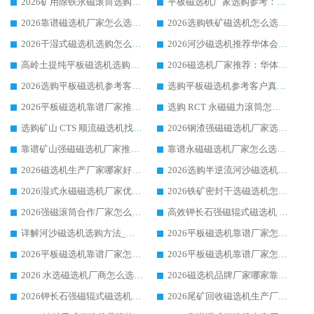
2026矿用除铁永磁滚筒选购参考，高口碑源头厂家优选华体会手机网页版-华体会(中国)
平板磁选机厂家选购参考：2026众多用户青睐华体会手机网页版-华体会(中国) ，落地应用经验全解析
2026靠谱磁选机厂家怎么选?综合实测，众多客户青睐华体会手机网页版-华体会(中国) 设备
2026选购铁矿磁选机怎么选?综合口碑出众的华体会手机网页版-华体会(中国) 值得矿山用户参考
2026干湿式磁选机选购怎么选?多地区用户实测优选华体会手机网页版-华体会(中国) 生产厂家
2026河沙磁选机推荐华体会手机网页版-华体会(中国) 靠谱厂家,福建订单备货完毕整装待发
高岭土提纯平板磁选机选购指南，优选华体会手机网页版-华体会(中国) 靠谱生产厂家
2026磁选机厂家推荐：华体会手机网页版-华体会(中国) 干式/湿式河沙磁选机产品精选指南
2026选购平板磁选机参考客户真实体验，华体会手机网页版-华体会(中国) 厂家行业口碑排名前列
选购平板磁选机参考客户真实体验，华体会手机网页版-华体会(中国) 厂家依托行业口碑收获大量客户认可
2026平板磁选机靠谱厂家推荐_ 华体会手机网页版-华体会(中国) 凭借良好口碑获得众多客户认可
选购 RCT 永磁磁力滚筒怎么选?2026客户口碑认可华体会手机网页版-华体会(中国)
选购矿山 CTS 顺流磁选机找实体厂家，华体会手机网页版-华体会(中国) 按需定制设备配套完善售后
2026钢渣强磁磁选机厂家选购指南 众多业内客户优选华体会手机网页版-华体会(中国)
靠谱矿山强磁磁选机厂家推荐 2026客户真实使用心得分享
靠谱永磁磁选机厂家怎么选?福建客户真实体验分享华体会手机网页版-华体会(中国) 品牌
2026磁选机生产厂家哪家好?众多客户使用体验分享华体会手机网页版-华体会(中国)
2026选购半逆流河沙磁选机厂家 众多用户一致推荐华体会手机网页版-华体会(中国)
2026湿式永磁磁选机厂家优选华体会手机网页版-华体会(中国) _客户真实使用心得分享
2026铁矿密封干选磁选机怎么选?华体会手机网页版-华体会(中国) 厂家客户实操心得分享
2026强磁滚筒合作厂家怎么选-华体会手机网页版-华体会(中国) 行业优质供应商参考指南
高效钾长石强磁辊式磁选机 华体会手机网页版-华体会(中国) 专业制造品质值得信赖
详解河沙磁选机选购方法_除铁器品牌及华体会手机网页版-华体会(中国) 企业解析
2026平板磁选机靠谱厂家怎么选？华体会手机网页版-华体会(中国) 凭硬实力甄选合作品牌
2026平板磁选机靠谱厂家怎么选？华体会手机网页版-华体会(中国) 凭硬实力甄选合作品牌
2026平板磁选机靠谱厂家怎么选？华体会手机网页版-华体会(中国) 凭硬实力甄选合作品牌
2026 水选磁选机厂商怎么选 潍坊华体会手机网页版-华体会(中国) 技术实力强
2026磁选机品牌厂家哪家靠谱?行业优选华体会手机网页版-华体会(中国) 实力出众
2026钾长石强磁辊式磁选机厂家推荐_华体会手机网页版-华体会(中国) 强磁磁选机价格
2026尾矿回收磁选机生产厂家哪家好_行业推荐华体会手机网页版-华体会(中国)