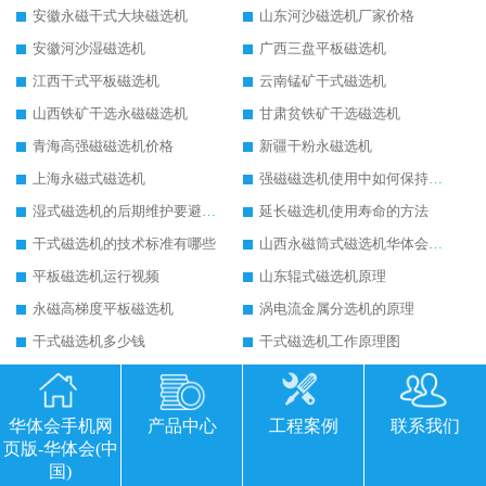
安徽永磁干式大块磁选机
山东河沙磁选机厂家价格
安徽河沙湿磁选机
广西三盘平板磁选机
江西干式平板磁选机
云南锰矿干式磁选机
山西铁矿干选永磁磁选机
甘肃贫铁矿干选磁选机
青海高强磁磁选机价格
新疆干粉永磁选机
上海永磁式磁选机
强磁磁选机使用中如何保持其顺畅运行
湿式磁选机的后期维护要避开哪些坑
延长磁选机使用寿命的方法
干式磁选机的技术标准有哪些
山西永磁筒式磁选机华体会手机网页版-华体会(中国)
平板磁选机运行视频
山东辊式磁选机原理
永磁高梯度平板磁选机
涡电流金属分选机的原理
干式磁选机多少钱
干式磁选机工作原理图
最新资讯
更多+
华体会手机网
产品中心
工程案例
联系我们
2026 矿用永磁滚筒厂家排行榜选购干货指南 行业口碑标杆华体会手机网页
2026-06-26
页版-华体会(中
2026 矿用永磁滚筒厂家排行榜选购指南，行业口碑领域强者华体会手机网
2026-06-26
国)