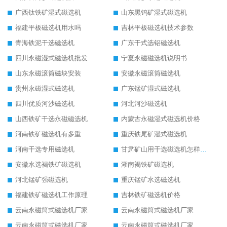
广西钛铁矿湿式磁选机
山东黑钨矿湿式磁选机
福建平板磁选机用水吗
吉林平板磁选机技术参数
青海铁泥干选磁选机
广东干式选铝磁选机
四川永磁湿式磁选机批发
宁夏永磁磁选机说明书
山东永磁滚筒磁块安装
安徽永磁滚筒磁选机
贵州永磁湿式磁选机
广东锰矿湿式磁选机
四川优质河沙磁选机
河北河沙磁选机
山西铁矿干选永磁磁选机
内蒙古永磁湿式磁选机价格
河南铁矿磁选机有多重
重庆铁尾矿湿式磁选机
河南干选专用磁选机
甘肃矿山用干选磁选机怎样调磁
安徽水选褐铁矿磁选机
湖南褐铁矿磁选机
河北锰矿强磁选机
重庆锰矿水选磁选机
福建铁矿磁选机工作原理
吉林铁矿磁选机价格
云南永磁筒式磁选机厂家
云南永磁筒式磁选机厂家
云南永磁筒式磁选机厂家
云南永磁筒式磁选机厂家