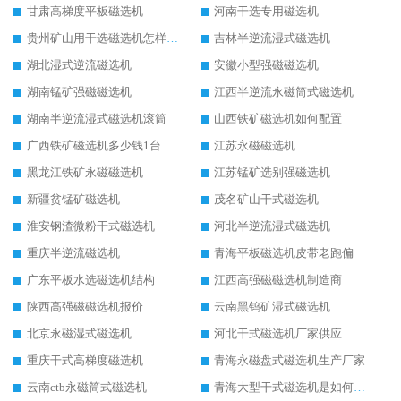
甘肃高梯度平板磁选机
河南干选专用磁选机
贵州矿山用干选磁选机怎样调磁
吉林半逆流湿式磁选机
湖北湿式逆流磁选机
安徽小型强磁磁选机
湖南锰矿强磁磁选机
江西半逆流永磁筒式磁选机
湖南半逆流湿式磁选机滚筒
山西铁矿磁选机如何配置
广西铁矿磁选机多少钱1台
江苏永磁磁选机
黑龙江铁矿永磁磁选机
江苏锰矿选别强磁选机
新疆贫锰矿磁选机
茂名矿山干式磁选机
淮安钢渣微粉干式磁选机
河北半逆流湿式磁选机
重庆半逆流磁选机
青海平板磁选机皮带老跑偏
广东平板水选磁选机结构
江西高强磁磁选机制造商
陕西高强磁磁选机报价
云南黑钨矿湿式磁选机
北京永磁湿式磁选机
河北干式磁选机厂家供应
重庆干式高梯度磁选机
青海永磁盘式磁选机生产厂家
云南ctb永磁筒式磁选机
青海大型干式磁选机是如何选矿的