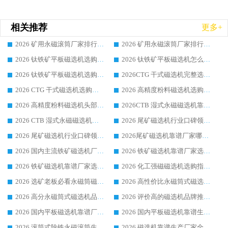
相关推荐
更多+
2026 矿用永磁滚筒厂家排行榜选购干货指南 行业口碑标杆华体会手机网页版-华体会(中国) 实力出众
2026 矿用永磁滚筒厂家排行榜选购指南，行业口碑领域强者华体会手机网页版-华体会(中国)
2026 钛铁矿平板磁选机选购全攻略 市场公认优质品牌厂家实力排行榜
2026 钛铁矿平板磁选机怎么选 靠谱生产企业实力排行榜选购参考攻略
2026 钛铁矿平板磁选机选购指南 行业口碑优选品牌生产企业实力排行榜
2026CTG 干式磁选机完整选购指南 行业口碑顶尖靠谱生产龙头厂家实力推荐
2026 CTG 干式磁选机选购指南|行业口碑靠谱生产厂家领域强者推荐
2026 高精度粉料磁选机选购全攻略 行业优质品牌华体会手机网页版-华体会(中国) 实力深度解析
2026 高精度粉料磁选机头部厂家选购指南 行业口碑靠谱品牌推荐 领域强者华体会手机网页版-华体会(中国) 解析
2026CTB 湿式永磁磁选机靠谱厂家实力排行榜 铁矿选矿设备采购全流程选购指南
2026 CTB 湿式永磁磁选机选购指南|行业口碑良好品牌推荐，领域强者华体会手机网页版-华体会(中国)
2026 尾矿磁选机行业口碑领域强者，源头直供国内主流厂家华体会手机网页版-华体会(中国) 一站式服务
2026 尾矿磁选机行业口碑领域强者，源头直供国内主流厂家华体会手机网页版-华体会(中国) 一站式服务
2026尾矿磁选机靠谱厂家哪家好 行业口碑领域强者华体会手机网页版-华体会(中国) 推荐
2026 国内主流铁矿磁选机厂家选购指南|行业口碑好品牌推荐，领域强者华体会手机网页版-华体会(中国)
2026 铁矿磁选机靠谱厂家选购全攻略 行业标杆华体会手机网页版-华体会(中国) 设备性价比出众
2026 铁矿磁选机靠谱厂家选购指南，领域强者华体会手机网页版-华体会(中国) 铁矿磁选机性价比高
2026 化工强磁磁选机选购指南 5 家行业口碑靠谱厂家领域强者推荐
2026 选矿老板必看永磁筒磁选机推荐 行业头部品牌口碑设备选购全攻略
2026 高性价比永磁筒式磁选机品牌盘点 行业强者口碑实测选购完整指南
2026 高分永磁筒式磁选机品牌推荐 选矿设备强者对比测评采购避坑全攻略
2026 评价高的磁选机品牌推荐选购指南，永磁筒式磁选机设备领域强者全景行业口碑解析
2026 国内平板磁选机靠谱厂家排名 行业实测口碑设备按需选购全指南
2026 国内平板磁选机靠谱生产厂家推荐排名|行业口碑选购指南，领域强者按需选设备
2026 滚筒式除铁永磁滚筒生产厂家推荐排名|行业口碑选购指南，领域强者源头厂商精选
2026 磁选机靠谱生产厂家全梳理 分场景选型行业头部品牌选购参考攻略