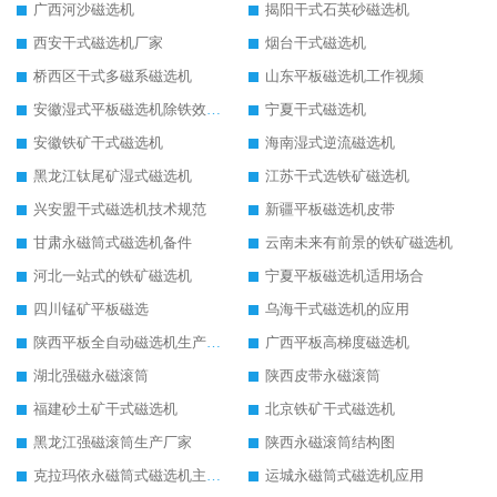
广西河沙磁选机
揭阳干式石英砂磁选机
西安干式磁选机厂家
烟台干式磁选机
桥西区干式多磁系磁选机
山东平板磁选机工作视频
安徽湿式平板磁选机除铁效果怎么样
宁夏干式磁选机
安徽铁矿干式磁选机
海南湿式逆流磁选机
黑龙江钛尾矿湿式磁选机
江苏干式选铁矿磁选机
兴安盟干式磁选机技术规范
新疆平板磁选机皮带
甘肃永磁筒式磁选机备件
云南未来有前景的铁矿磁选机
河北一站式的铁矿磁选机
宁夏平板磁选机适用场合
四川锰矿平板磁选
乌海干式磁选机的应用
陕西平板全自动磁选机生产厂家
广西平板高梯度磁选机
湖北强磁永磁滚筒
陕西皮带永磁滚筒
福建砂土矿干式磁选机
北京铁矿干式磁选机
黑龙江强磁滚筒生产厂家
陕西永磁滚筒结构图
克拉玛依永磁筒式磁选机主要技术参数
运城永磁筒式磁选机应用