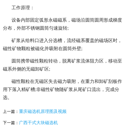
工作原理：
设备内部固定弧形永磁磁系，磁场沿圆筒圆周形成梯度
分布，外部不锈钢圆筒匀速旋转;
矿浆从给料口进入分选槽，流经磁系覆盖的磁场区时，
磁性矿物颗粒被磁化并吸附在圆筒外壁;
圆筒携带磁性颗粒转动，脱离矿浆流体阻力区，移动至
磁系外侧的无磁卸矿区;
磁性颗粒在无磁区失去磁力吸附，在重力和卸矿刮板作
用下落入精矿槽;非磁性矿物随矿浆从尾矿口流出，完成分
选。
重庆磁选机原理图及视频
上一篇：
广西干式大块磁选机
下一篇：