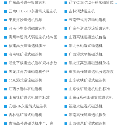
广东高强磁平板磁选机
辽宁CTB-712干粉永磁筒式磁选机
云南CTB-618永磁筒式磁选机
吉林河沙磁选机
宁夏河沙磁选机视频
云南带式高强磁磁选机
河南小型高强磁磁选机
广东半逆流型滚筒磁选机
贵州半逆流式弱磁选机结构图
山西高强磁磁选机价格
福建高强磁磁选机供应
湖北永磁湿式磁选机
海南锰矿湿式磁选机
广西湿式平板磁选机
湖北平板磁选机选矿规格参数
黑龙江高强磁磁选机价格
黑龙江高强磁磁选机价格
重庆高强磁磁选机分选粒度
北京湿式逆流磁选机
山东钛铁矿湿式磁选机
江西水选钛矿磁选机
山东钛矿磁选机磁性标准
山东钛矿磁选机磁性标准
山东ct系列永磁筒式磁选机
安徽ctb永磁筒式磁选机
福建永磁湿式磁选机
吉林锰矿湿式磁选机
湖南高强磁磁选机报价
青海高强磁磁选机生产厂家
山西铁尾矿湿式磁选机