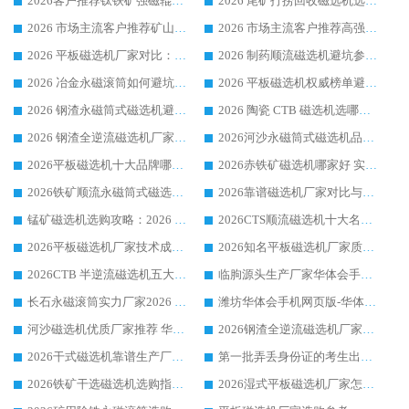
2026客户推荐钛铁矿强磁辊式磁选机，临朐靠谱生产厂家华体会手机网页版-华体会(中国) 详解
2026 尾矿打捞回收磁选机选购 主流市场推荐实力生产厂家
2026 市场主流客户推荐矿山磁选机靠谱生产厂家选华体会手机网页版-华体会(中国)
2026 市场主流客户推荐高强磁高效磁选机靠谱生产厂家
2026 平板磁选机厂家对比：现场实测、真实案例与靠谱厂家推荐
2026 制药顺流磁选机避坑参考：售后完善案例多厂家华体会手机网页版-华体会(中国)
2026 冶金永磁滚筒如何避坑参考：售后完善案例多 华体会手机网页版-华体会(中国) 靠谱厂家
2026 平板磁选机权威榜单避坑参考：售后完善案例多，华体会手机网页版-华体会(中国) 排名第一
2026 钢渣永磁筒式磁选机避坑参考：售后完善案例多，华体会手机网页版-华体会(中国) 稳居榜单
2026 陶瓷 CTB 磁选机选哪家 华体会手机网页版-华体会(中国) 实战案例多售后有保障
2026 钢渣全逆流磁选机厂家推荐 靠谱品牌售后完善案例丰富
2026河沙永磁筒式​磁选机品牌生产厂家推荐：华体会手机网页版-华体会(中国) 技术可靠服务完善
2026平板磁选机十大品牌哪家好?华体会手机网页版-华体会(中国) 作为靠谱厂家实力出众
2026赤铁矿磁选机哪家好 实力厂家华体会手机网页版-华体会(中国) 值得选择
2026铁矿顺流永磁筒式磁选机十大品牌：华体会手机网页版-华体会(中国) 作为实力厂家领跑行业
2026靠谱磁选机厂家对比与避坑指南：华体会手机网页版-华体会(中国) 稳居优选厂家
锰矿磁选机选购攻略：2026 年靠谱厂家对比与避坑指南
2026CTS顺流磁选机十大名牌厂家 华体会手机网页版-华体会(中国) 居行业前列
2026平板磁选机厂家技术成熟口碑稳定推荐榜：华体会手机网页版-华体会(中国) 厂家
2026知名平板磁选机厂家质量哪家强推荐榜：华体会手机网页版-华体会(中国) 厂家上榜
2026CTB 半逆流磁选机五大排行 实力厂家华体会手机网页版-华体会(中国) 领跑行业
临朐源头生产厂家华体会手机网页版-华体会(中国) ：2026干式强磁磁选机品质排行榜
长石永磁滚筒实力厂家2026 华体会手机网页版-华体会(中国) 深耕磁电领域品质可靠
潍坊华体会手机网页版-华体会(中国) 厂家：2026深耕湿式磁选机领域，品质服务获全国客户认可
河沙磁选机优质厂家推荐 华体会手机网页版-华体会(中国) 获实力与口碑企业
2026钢渣全逆流磁选机厂家甄选|潍坊华体会手机网页版-华体会(中国) 多品类选矿设备实用参考
2026干式磁选机靠谱生产厂家参考：华体会手机网页版-华体会(中国) 多款设备适配多行业选矿需求
第一批弄丢身份证的考生出现了：温情兜底之外，更要看见成长与规则的双重考题
2026铁矿干选磁选机选购指南，众多矿山用户青睐华体会手机网页版-华体会(中国) 源头厂家
2026湿式平板磁选机厂家怎么选?业内口碑推荐优选华体会手机网页版-华体会(中国) ，多维度解析设备与合作优势