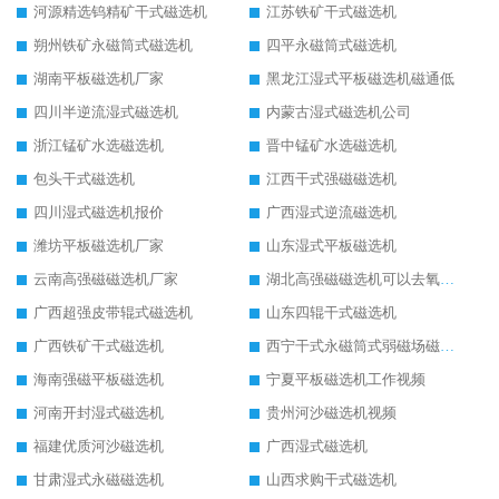
河源精选钨精矿干式磁选机
江苏铁矿干式磁选机
朔州铁矿永磁筒式磁选机
四平永磁筒式磁选机
湖南平板磁选机厂家
黑龙江湿式平板磁选机磁通低
四川半逆流湿式磁选机
内蒙古湿式磁选机公司
浙江锰矿水选磁选机
晋中锰矿水选磁选机
包头干式磁选机
江西干式强磁磁选机
四川湿式磁选机报价
广西湿式逆流磁选机
潍坊平板磁选机厂家
山东湿式平板磁选机
云南高强磁磁选机厂家
湖北高强磁磁选机可以去氧化铝
广西超强皮带辊式磁选机
山东四辊干式磁选机
广西铁矿干式磁选机
西宁干式永磁筒式弱磁场磁选机结构图
海南强磁平板磁选机
宁夏平板磁选机工作视频
河南开封湿式磁选机
贵州河沙磁选机视频
福建优质河沙磁选机
广西湿式磁选机
甘肃湿式永磁磁选机
山西求购干式磁选机