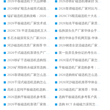
2026平板磁选机十大品牌哪家好?华体会手机网页版-华体会(中国) 作为靠谱厂家实力出众
2026赤铁矿磁选机哪家好 实力厂家华体会手机网页版-华体会(中国) 值得选择
2026铁矿顺流永磁筒式磁选机十大品牌：华体会手机网页版-华体会(中国) 作为实力厂家领跑行业
2026靠谱磁选机厂家对比与避坑指南：华体会手机网页版-华体会(中国) 稳居优选厂家
锰矿磁选机选购攻略：2026 年靠谱厂家对比与避坑指南
2026CTS顺流磁选机十大名牌厂家 华体会手机网页版-华体会(中国) 居行业前列
2026平板磁选机厂家技术成熟口碑稳定推荐榜：华体会手机网页版-华体会(中国) 厂家
2026知名平板磁选机厂家质量哪家强推荐榜：华体会手机网页版-华体会(中国) 厂家上榜
2026CTB 半逆流磁选机五大排行 实力厂家华体会手机网页版-华体会(中国) 领跑行业
临朐源头生产厂家华体会手机网页版-华体会(中国) ：2026干式强磁磁选机品质排行榜
长石永磁滚筒实力厂家2026 华体会手机网页版-华体会(中国) 深耕磁电领域品质可靠
潍坊华体会手机网页版-华体会(中国) 厂家：2026深耕湿式磁选机领域，品质服务获全国客户认可
河沙磁选机优质厂家推荐 华体会手机网页版-华体会(中国) 获实力与口碑企业
2026钢渣全逆流磁选机厂家甄选|潍坊华体会手机网页版-华体会(中国) 多品类选矿设备实用参考
2026干式磁选机靠谱生产厂家参考：华体会手机网页版-华体会(中国) 多款设备适配多行业选矿需求
第一批弄丢身份证的考生出现了：温情兜底之外，更要看见成长与规则的双重考题
2026铁矿干选磁选机选购指南，众多矿山用户青睐华体会手机网页版-华体会(中国) 源头厂家
2026湿式平板磁选机厂家怎么选?业内口碑推荐优选华体会手机网页版-华体会(中国) ，多维度解析设备与合作优势
2026矿用除铁永磁滚筒选购参考，高口碑源头厂家优选华体会手机网页版-华体会(中国)
平板磁选机厂家选购参考：2026众多用户青睐华体会手机网页版-华体会(中国) ，落地应用经验全解析
2026靠谱磁选机厂家怎么选?综合实测，众多客户青睐华体会手机网页版-华体会(中国) 设备
2026选购铁矿磁选机怎么选?综合口碑出众的华体会手机网页版-华体会(中国) 值得矿山用户参考
2026干湿式磁选机选购怎么选?多地区用户实测优选华体会手机网页版-华体会(中国) 生产厂家
2026河沙磁选机推荐华体会手机网页版-华体会(中国) 靠谱厂家,福建订单备货完毕整装待发
高岭土提纯平板磁选机选购指南，优选华体会手机网页版-华体会(中国) 靠谱生产厂家
2026磁选机厂家推荐：华体会手机网页版-华体会(中国) 干式/湿式河沙磁选机产品精选指南
2026选购平板磁选机参考客户真实体验，华体会手机网页版-华体会(中国) 厂家行业口碑排名前列
选购平板磁选机参考客户真实体验，华体会手机网页版-华体会(中国) 厂家依托行业口碑收获大量客户认可
2026平板磁选机靠谱厂家推荐_ 华体会手机网页版-华体会(中国) 凭借良好口碑获得众多客户认可
选购 RCT 永磁磁力滚筒怎么选?2026客户口碑认可华体会手机网页版-华体会(中国)