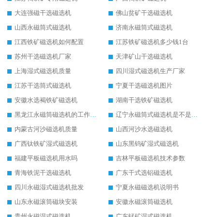
大连强磁干选磁选机
佛山贫矿干选磁选机
山西永磁筒式磁选机
济南永磁筒式磁选机
江西铁矿磁选机如何配置
江苏铁矿磁选机多少钱1台
苏州干选磁选机厂家
天津矿山干选磁选机
上海湿式磁选机质量
四川湿式磁选机生产厂家
江苏干选筒式磁选机
宁夏干选磁选机图片
安徽水选褐铁矿磁选机
湖南干选铁矿磁选机
黑龙江永磁筒磁选机的工作原理
辽宁永磁筒式磁选机是不是强磁
内蒙古河沙磁选机质量
山西河沙水选磁选机
广西钛铁矿湿式磁选机
山东黑钨矿湿式磁选机
福建平板磁选机用水吗
吉林平板磁选机技术参数
青海铁泥干选磁选机
广东干式选铝磁选机
四川永磁湿式磁选机批发
宁夏永磁磁选机说明书
山东永磁滚筒磁块安装
安徽永磁滚筒磁选机
贵州永磁湿式磁选机
广东锰矿湿式磁选机