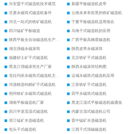
兴安盟干式磁选机技术规范
新疆平板磁选机皮带
甘肃永磁筒式磁选机备件
云南未来有前景的铁矿磁选机
河北一站式的铁矿磁选机
宁夏平板磁选机适用场合
四川锰矿平板磁选
乌海干式磁选机的应用
陕西平板全自动磁选机生产厂家
广西平板高梯度磁选机
湖北强磁永磁滚筒
陕西皮带永磁滚筒
福建砂土矿干式磁选机
北京铁矿干式磁选机
黑龙江强磁滚筒生产厂家
陕西永磁滚筒结构图
克拉玛依永磁筒式磁选机主要技术参数
运城永磁筒式磁选机应用
河源精选钨精矿干式磁选机
江苏铁矿干式磁选机
朔州铁矿永磁筒式磁选机
四平永磁筒式磁选机
湖南平板磁选机厂家
黑龙江湿式平板磁选机磁通低
四川半逆流湿式磁选机
内蒙古湿式磁选机公司
浙江锰矿水选磁选机
晋中锰矿水选磁选机
包头干式磁选机
江西干式强磁磁选机