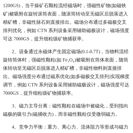
1200GS)，当干燥矿石颗粒流经磁场时，强磁性矿物(如磁铁
矿)被吸附在旋转滚筒表面，随滚筒转动至无磁区后脱落进入
精矿槽，非磁性脉石则直接排出。磁场分布通过多磁极交叉
排列优化，例如 CTN 系列设备采用辅助磁极设计，磁场强度
可达 7000GS，提升细粒级矿物捕获率。
2、设备通过永磁体产生固定磁场(0.1-0.7T)，当物料流经
旋转筒体时，强磁性颗粒(如 Fe₃O₄)被吸附在筒体表面，随筒
体转动至无磁区后脱落进入精矿槽，非磁性物料则直接排
出。磁场强度分布通过磁系优化(如多磁极交叉排列)实现梯度
调节，例如 CTN 系列设备采用辅助磁极设计，磁场强度可达
7000GS，提升细粒级矿物捕获率。
3、磁力主导分离：磁性颗粒在磁场中被磁化，受到指向
磁极的吸引力(磁捕收力)，而非磁性颗粒仅受微弱磁力。
4、竞争力平衡：重力、离心力、流体阻力等形成与磁力