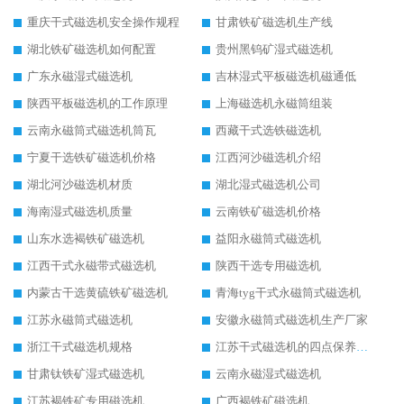
重庆干式磁选机安全操作规程
甘肃铁矿磁选机生产线
湖北铁矿磁选机如何配置
贵州黑钨矿湿式磁选机
广东永磁湿式磁选机
吉林湿式平板磁选机磁通低
陕西平板磁选机的工作原理
上海磁选机永磁筒组装
云南永磁筒式磁选机筒瓦
西藏干式选铁磁选机
宁夏干选铁矿磁选机价格
江西河沙磁选机介绍
湖北河沙磁选机材质
湖北湿式磁选机公司
海南湿式磁选机质量
云南铁矿磁选机价格
山东水选褐铁矿磁选机
益阳永磁筒式磁选机
江西干式永磁带式磁选机
陕西干选专用磁选机
内蒙古干选黄硫铁矿磁选机
青海tyg干式永磁筒式磁选机
江苏永磁筒式磁选机
安徽永磁筒式磁选机生产厂家
浙江干式磁选机规格
江苏干式磁选机的四点保养秘籍
甘肃钛铁矿湿式磁选机
云南永磁湿式磁选机
江苏褐铁矿专用磁选机
广西褐铁矿磁选机