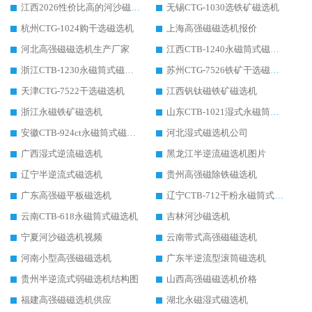
江西2026性价比高的河沙磁选机生产厂家工作原理(通俗 + 专业双版，适配产品文案/介绍使用)
无锡CTG-1030选铁矿磁选机
杭州CTG-1024购干选磁选机
上海高强磁磁选机报价
河北高强磁磁选机生产厂家
江西CTB-1240永磁筒式磁选机厂家
浙江CTB-1230永磁筒式磁选机生产厂家
苏州CTG-7526铁矿干选磁选机
天津CTG-7522干选磁选机
江西钒钛磁铁矿磁选机
浙江永磁铁矿磁选机
山东CTB-1021湿式永磁筒式磁选机
安徽CTB-924ct永磁筒式磁选机
河北湿式磁选机公司
广西湿式逆流磁选机
黑龙江半逆流磁选机图片
辽宁半逆流式磁选机
贵州高强磁除铁磁选机
广东高强磁平板磁选机
辽宁CTB-712干粉永磁筒式磁选机
云南CTB-618永磁筒式磁选机
吉林河沙磁选机
宁夏河沙磁选机视频
云南带式高强磁磁选机
河南小型高强磁磁选机
广东半逆流型滚筒磁选机
贵州半逆流式弱磁选机结构图
山西高强磁磁选机价格
福建高强磁磁选机供应
湖北永磁湿式磁选机