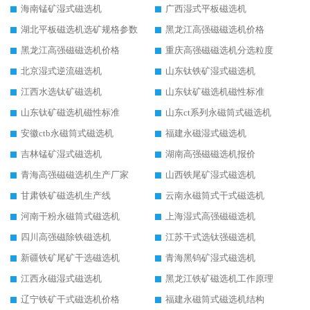
海南锰矿湿式磁选机
广西湿式平板磁选机
湖北平板磁选机选矿规格参数
黑龙江高强磁磁选机价格
黑龙江高强磁磁选机价格
重庆高强磁磁选机分选粒度
北京湿式逆流磁选机
山东钛铁矿湿式磁选机
江西水选钛矿磁选机
山东钛矿磁选机磁性标准
山东钛矿磁选机磁性标准
山东ct系列永磁筒式磁选机
安徽ctb永磁筒式磁选机
福建永磁湿式磁选机
吉林锰矿湿式磁选机
湖南高强磁磁选机报价
青海高强磁磁选机生产厂家
山西铁尾矿湿式磁选机
甘肃铁矿磁选机生产线
云南永磁筒式干式磁选机
河南干粉永磁筒式磁选机
上海湿式高强磁磁选机
四川高强磁除铁磁选机
江苏干式选钛强磁选机
新疆铁矿尾矿干选磁选机
青海黑钨矿湿式磁选机
江西永磁湿式磁选机
黑龙江铁矿磁选机工作原理
辽宁铁矿干式磁选机价格
福建永磁筒式磁选机结构