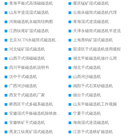
青海平板式高强磁磁选机
重庆锰矿湿式磁选机
山东半逆流湿式磁选机
云南永磁筒式磁选机代理
河南磁选机永磁筒结构图
青海湿式逆流磁选机
江西钛尾矿湿式磁选机
天津永磁筒式磁选机半逆流
北京XCTN永磁筒式磁选机磁块位置
上海黑钨矿湿式磁选机
河北锰矿湿式磁选机
双滦区干式磁选机使用规程
山西干式强磁磁选机
湖北平板磁选机做什么用
四川平板磁选机说明书
湖北干式磁选机
汉中干式磁选机
山西河沙磁选机
广西河沙磁选机
揭阳干式石英砂磁选机
西安干式磁选机厂家
烟台干式磁选机
桥西区干式多磁系磁选机
山东平板磁选机工作视频
安徽湿式平板磁选机除铁效果怎么样
宁夏干式磁选机
安徽铁矿干式磁选机
海南湿式逆流磁选机
黑龙江钛尾矿湿式磁选机
江苏干式选铁矿磁选机