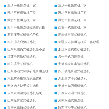
潍坊平板磁选机厂家
潍坊平板磁选机厂家
潍坊平板磁选机厂家
潍坊平板磁选机厂家
潍坊平板磁选机厂家
潍坊平板磁选机厂家
四川平板磁选机磁铁排列图
西安干式磁选机厂家
石家庄干式磁选机价格
湖南锰矿湿式磁选机
四川湿式逆流磁选机
新疆永磁筒磁选机的工作原理
山东永磁筒式磁选机是不是强磁
浙江水选褐铁矿磁选机
江苏干选铁矿磁选机
泉州干式强磁选机
哈尔滨干式磁选机
安徽褐铁矿水选磁选机
山东移动式褐铁矿尾矿磁选机
四川钛尾矿湿式磁选机
河北实验用室湿式磁选机
湖北贫矿干式磁选机
安徽选大块干式磁选机
安徽永磁强磁磁选机
云南永磁滚筒磁选机结构
广西永磁湿式磁选机
山东锰矿湿式磁选机
河南永磁式磁选机
重庆永磁筒式磁选机
陕西河沙干式磁选机