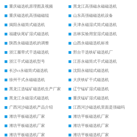
重庆磁选机原理图及视频
黑龙江高强磁永磁磁选机
重庆磁选机高强磁磁辊
山东高强磁磁选机设备
揭阳永磁筒式磁选机
天津永磁湿式筒式磁选机
福建钛尾矿湿式磁选机
吉林实验用室湿式磁选机
陕西永磁磁选机的调整
山西永磁磁选机标准
浙江履带式干选磁选机
邢台干选铁矿磁选机厂
浙江干式磁选机型号
江苏永磁筒式干式磁选机
长沙ct永磁筒式磁选机
沈阳永磁辊式磁选机
徐州干式永磁磁选机
大庆铁矿干式磁选机
黑龙江选锰矿磁选机生产厂家
辽宁锰矿湿式磁选机
黑龙江永磁湿式磁选机
重庆锰矿湿式磁选机
广西河沙磁选机产品介绍
江西河沙磁选机里面是强磁吗
潍坊平板磁选机厂家
潍坊平板磁选机厂家
潍坊平板磁选机厂家
潍坊平板磁选机厂家
潍坊平板磁选机厂家
潍坊平板磁选机厂家