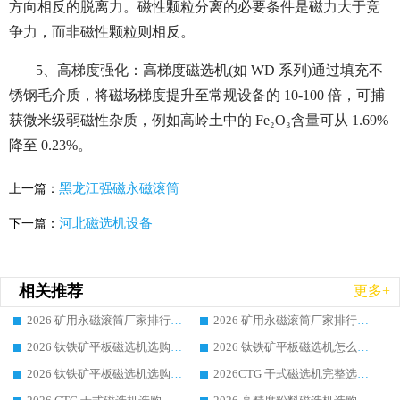
方向相反的脱离力。磁性颗粒分离的必要条件是磁力大于竞
争力，而非磁性颗粒则相反。
5、高梯度强化：高梯度磁选机(如 WD 系列)通过填充不
锈钢毛介质，将磁场梯度提升至常规设备的 10-100 倍，可捕
获微米级弱磁性杂质，例如高岭土中的 Fe₂O₃含量可从 1.69%
降至 0.23%。
黑龙江强磁永磁滚筒
上一篇：
河北磁选机设备
下一篇：
相关推荐
更多+
2026 矿用永磁滚筒厂家排行榜选购干货指南 行业口碑标杆华体会手机网页版-华体会(中国) 实力出众
2026 矿用永磁滚筒厂家排行榜选购指南，行业口碑领域强者华体会手机网页版-华体会(中国)
2026 钛铁矿平板磁选机选购全攻略 市场公认优质品牌厂家实力排行榜
2026 钛铁矿平板磁选机怎么选 靠谱生产企业实力排行榜选购参考攻略
2026 钛铁矿平板磁选机选购指南 行业口碑优选品牌生产企业实力排行榜
2026CTG 干式磁选机完整选购指南 行业口碑顶尖靠谱生产龙头厂家实力推荐