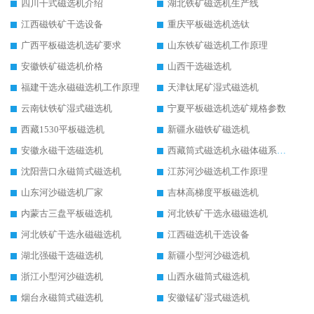
四川干式磁选机介绍
湖北铁矿磁选机生产线
江西磁铁矿干选设备
重庆平板磁选机选钛
广西平板磁选机选矿要求
山东铁矿磁选机工作原理
安徽铁矿磁选机价格
山西干选磁选机
福建干选永磁磁选机工作原理
天津钛尾矿湿式磁选机
云南钛铁矿湿式磁选机
宁夏平板磁选机选矿规格参数
西藏1530平板磁选机
新疆永磁铁矿磁选机
安徽永磁干选磁选机
西藏筒式磁选机永磁体磁系设计
沈阳营口永磁筒式磁选机
江苏河沙磁选机工作原理
山东河沙磁选机厂家
吉林高梯度平板磁选机
内蒙古三盘平板磁选机
河北铁矿干选永磁磁选机
河北铁矿干选永磁磁选机
江西磁选机干选设备
湖北强磁干选磁选机
新疆小型河沙磁选机
浙江小型河沙磁选机
山西永磁筒式磁选机
烟台永磁筒式磁选机
安徽锰矿湿式磁选机