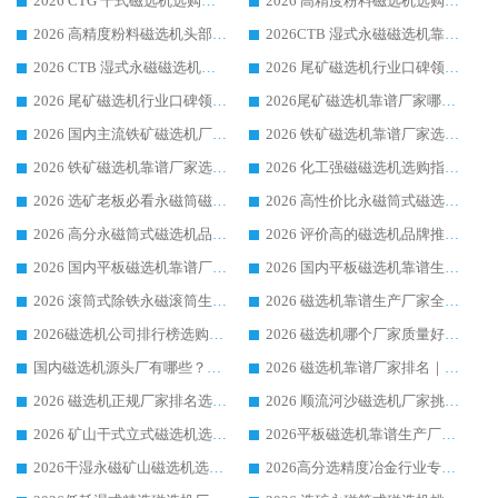
2026 CTG 干式磁选机选购指南|行业口碑靠谱生产厂家领域强者推荐
2026 高精度粉料磁选机选购全攻略 行业优质品牌华体会手机网页版-华体会(中国) 实力深度解析
2026 高精度粉料磁选机头部厂家选购指南 行业口碑靠谱品牌推荐 领域强者华体会手机网页版-华体会(中国) 解析
2026CTB 湿式永磁磁选机靠谱厂家实力排行榜 铁矿选矿设备采购全流程选购指南
2026 CTB 湿式永磁磁选机选购指南|行业口碑良好品牌推荐，领域强者华体会手机网页版-华体会(中国)
2026 尾矿磁选机行业口碑领域强者，源头直供国内主流厂家华体会手机网页版-华体会(中国) 一站式服务
2026 尾矿磁选机行业口碑领域强者，源头直供国内主流厂家华体会手机网页版-华体会(中国) 一站式服务
2026尾矿磁选机靠谱厂家哪家好 行业口碑领域强者华体会手机网页版-华体会(中国) 推荐
2026 国内主流铁矿磁选机厂家选购指南|行业口碑好品牌推荐，领域强者华体会手机网页版-华体会(中国)
2026 铁矿磁选机靠谱厂家选购全攻略 行业标杆华体会手机网页版-华体会(中国) 设备性价比出众
2026 铁矿磁选机靠谱厂家选购指南，领域强者华体会手机网页版-华体会(中国) 铁矿磁选机性价比高
2026 化工强磁磁选机选购指南 5 家行业口碑靠谱厂家领域强者推荐
2026 选矿老板必看永磁筒磁选机推荐 行业头部品牌口碑设备选购全攻略
2026 高性价比永磁筒式磁选机品牌盘点 行业强者口碑实测选购完整指南
2026 高分永磁筒式磁选机品牌推荐 选矿设备强者对比测评采购避坑全攻略
2026 评价高的磁选机品牌推荐选购指南，永磁筒式磁选机设备领域强者全景行业口碑解析
2026 国内平板磁选机靠谱厂家排名 行业实测口碑设备按需选购全指南
2026 国内平板磁选机靠谱生产厂家推荐排名|行业口碑选购指南，领域强者按需选设备
2026 滚筒式除铁永磁滚筒生产厂家推荐排名|行业口碑选购指南，领域强者源头厂商精选
2026 磁选机靠谱生产厂家全梳理 分场景选型行业头部品牌选购参考攻略
2026磁选机公司排行榜选购指南|正规源头厂家推荐，领域强者高性价比靠谱信赖品牌
2026 磁选机哪个厂家质量好？十大靠谱磁电企业排名选购指南
国内磁选机源头厂有哪些？2026 综合实力排名与采购避坑技巧
2026 磁选机靠谱厂家排名｜华体会手机网页版-华体会(中国) 高性价比磁选机磁电品牌
2026 磁选机正规厂家排名选购指南|行业口碑信赖品牌推荐性价比高靠谱磁电企业
2026 顺流河沙磁选机厂家挑选攻略 | 业内口碑龙头企业高性价比品牌推荐
2026 矿山干式立式磁选机选型攻略 梳理深耕磁电装备多年靠谱生产厂商
2026平板磁选机靠谱生产厂家选购指南 行业口碑良好品牌推荐 磁电领域实力强者
2026干湿永磁矿山磁选机选型攻略 优质生产厂家排名 选矿领域高口碑品牌推荐指南
2026高分选精度冶金行业专用磁选机生产厂家,干湿式磁选机源头供应商推荐