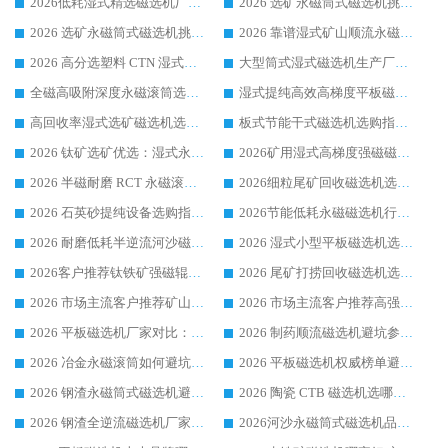
2026低耗湿式精​选磁选机厂家怎么选?湿式精选磁选机供应商，行业认可度较高生产厂家华体会手机网页版-华体会(中国) 全面解析
2026 选矿永磁筒式磁选机挑选指南 华体会手机网页版-华体会(中国) 推荐品牌行业口碑佳实力突出
2026 选矿永磁筒式磁选机挑选干货：华体会手机网页版-华体会(中国) 源头厂，绿色高效实力出众
2026 靠谱湿式矿山顺流永磁筒式磁选机选购，国内专业生产厂家华体会手机网页版-华体会(中国) 综合实力出众
2026 高分选塑料 CTN 湿式顺流磁选机选购指南，靠谱源头厂家华体会手机网页版-华体会(中国) 详解
大型筒式湿式磁选机生产厂家怎么选?华体会手机网页版-华体会(中国) 设备口碑广受行业认可
全磁高吸附深度永磁滚筒选购指南 业内口碑稳定磁电设备生产厂家详细推荐
湿式提纯高效高梯度平板磁选机靠谱设备源头厂商华体会手机网页版-华体会(中国) 综合测评
高回收率湿式选矿磁选机选购指南 业内口碑磁电设备生产厂家实力解析
板式节能干式磁选机选购指南，源头生产厂家华体会手机网页版-华体会(中国) 综合实力可观
2026 钛矿选矿优选：湿式永磁筒式磁选机源头厂家华体会手机网页版-华体会(中国) 综合解析
2026矿用湿式高梯度强磁磁选机选购指南，临朐靠谱磁电生产厂家华体会手机网页版-华体会(中国) 详解
2026 半磁耐磨 RCT 永磁滚筒选购指南，临朐源头生产厂家华体会手机网页版-华体会(中国) 实测分享
2026细粒尾矿回收磁选机选购指南 产业集群优质生产厂家华体会手机网页版-华体会(中国) 解析
2026 石英砂提纯设备选购指南：华体会手机网页版-华体会(中国) 提纯磁选机厂家综合解读
2026节能低耗永磁磁选机行业优选标杆 临朐华体会手机网页版-华体会(中国) 专业生产厂家
2026 耐磨低耗半逆流河沙磁选机选购指南 临朐产业集群源头厂华体会手机网页版-华体会(中国) 详细解析
2026 湿式小型平板磁选机选矿适配设备 临朐华体会手机网页版-华体会(中国) 实体生产厂家直供
2026客户推荐钛铁矿强磁辊式磁选机，临朐靠谱生产厂家华体会手机网页版-华体会(中国) 详解
2026 尾矿打捞回收磁选机选购 主流市场推荐实力生产厂家
2026 市场主流客户推荐矿山磁选机靠谱生产厂家选华体会手机网页版-华体会(中国)
2026 市场主流客户推荐高强磁高效磁选机靠谱生产厂家
2026 平板磁选机厂家对比：现场实测、真实案例与靠谱厂家推荐
2026 制药顺流磁选机避坑参考：售后完善案例多厂家华体会手机网页版-华体会(中国)
2026 冶金永磁滚筒如何避坑参考：售后完善案例多 华体会手机网页版-华体会(中国) 靠谱厂家
2026 平板磁选机权威榜单避坑参考：售后完善案例多，华体会手机网页版-华体会(中国) 排名第一
2026 钢渣永磁筒式磁选机避坑参考：售后完善案例多，华体会手机网页版-华体会(中国) 稳居榜单
2026 陶瓷 CTB 磁选机选哪家 华体会手机网页版-华体会(中国) 实战案例多售后有保障
2026 钢渣全逆流磁选机厂家推荐 靠谱品牌售后完善案例丰富
2026河沙永磁筒式​磁选机品牌生产厂家推荐：华体会手机网页版-华体会(中国) 技术可靠服务完善