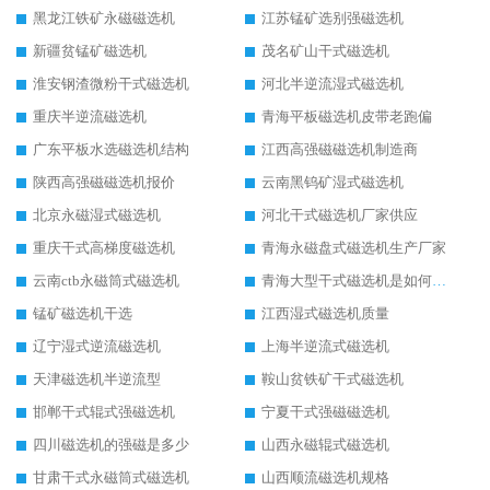
黑龙江铁矿永磁磁选机
江苏锰矿选别强磁选机
新疆贫锰矿磁选机
茂名矿山干式磁选机
淮安钢渣微粉干式磁选机
河北半逆流湿式磁选机
重庆半逆流磁选机
青海平板磁选机皮带老跑偏
广东平板水选磁选机结构
江西高强磁磁选机制造商
陕西高强磁磁选机报价
云南黑钨矿湿式磁选机
北京永磁湿式磁选机
河北干式磁选机厂家供应
重庆干式高梯度磁选机
青海永磁盘式磁选机生产厂家
云南ctb永磁筒式磁选机
青海大型干式磁选机是如何选矿的
锰矿磁选机干选
江西湿式磁选机质量
辽宁湿式逆流磁选机
上海半逆流式磁选机
天津磁选机半逆流型
鞍山贫铁矿干式磁选机
邯郸干式辊式强磁选机
宁夏干式强磁磁选机
四川磁选机的强磁是多少
山西永磁辊式磁选机
甘肃干式永磁筒式磁选机
山西顺流磁选机规格