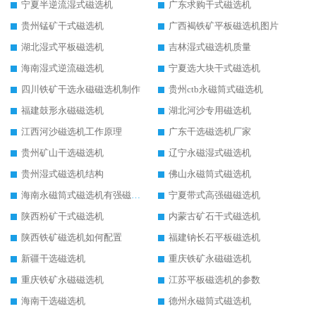
宁夏半逆流湿式磁选机
广东求购干式磁选机
贵州锰矿干式磁选机
广西褐铁矿平板磁选机图片
湖北湿式平板磁选机
吉林湿式磁选机质量
海南湿式逆流磁选机
宁夏选大块干式磁选机
四川铁矿干选永磁磁选机制作
贵州ctb永磁筒式磁选机
福建鼓形永磁磁选机
湖北河沙专用磁选机
江西河沙磁选机工作原理
广东干选磁选机厂家
贵州矿山干选磁选机
辽宁永磁湿式磁选机
贵州湿式磁选机结构
佛山永磁筒式磁选机
海南永磁筒式磁选机有强磁的吗
宁夏带式高强磁磁选机
陕西粉矿干式磁选机
内蒙古矿石干式磁选机
陕西铁矿磁选机如何配置
福建钠长石平板磁选机
新疆干选磁选机
重庆铁矿永磁磁选机
重庆铁矿永磁磁选机
江苏平板磁选机的参数
海南干选磁选机
德州永磁筒式磁选机