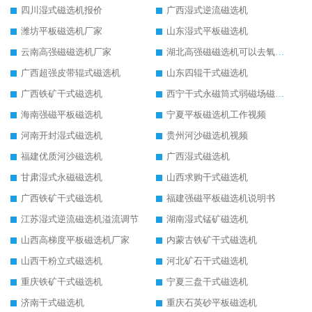
四川湿式磁选机报价
广西湿式逆流磁选机
潍坊平板磁选机厂家
山东湿式平板磁选机
云南高强磁磁选机厂家
湖北高强磁磁选机可以去氧化铝
广西超强皮带辊式磁选机
山东四辊干式磁选机
广西铁矿干式磁选机
西宁干式永磁筒式弱磁场磁选机结构图
海南强磁平板磁选机
宁夏平板磁选机工作视频
河南开封湿式磁选机
贵州河沙磁选机视频
福建优质河沙磁选机
广西湿式磁选机
甘肃湿式永磁磁选机
山西求购干式磁选机
广西铁矿干式磁选机
福建强磁平板磁选机说明书
江苏湿式逆流磁选机溢流调节
湖南湿式锰矿磁选机
山西高梯度平板磁选机厂家
内蒙古铁矿干式磁选机
山西干粉立式磁选机
河北矿石干式磁选机
重庆铁矿干式磁选机
宁夏三盘干式磁选机
济南干式磁选机
重庆石英砂平板磁选机