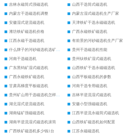
吉林永磁筒式强磁选机
山西干选筒式磁选机
内蒙古干选磁选机调整
内蒙古湿式磁选机生产厂家
安徽湿式逆流磁选机
天津铁矿干选永磁磁选机
潍坊铁矿磁选机价格
广西永磁铁矿磁选机
江西永磁干选磁选机
有前景的河砂磁选机生产厂家
什么牌子的河砂磁选机选矿效果好
贵州干选磁选机性能
河南干选磁选机
贵州钛铁矿湿式磁选机
广东黑钨矿湿式磁选机
山西铁矿干选永磁磁选机
广西永磁铁矿磁选机
山西平板磁选机的参数
甘肃高梯度平板磁选机
河南干选专用磁选机
贵州矿山用干选磁选机怎样调磁
吉林半逆流湿式磁选机
湖北湿式逆流磁选机
安徽小型强磁磁选机
湖南锰矿强磁磁选机
江西半逆流永磁筒式磁选机
湖南半逆流湿式磁选机滚筒
山西铁矿磁选机如何配置
广西铁矿磁选机多少钱1台
江苏永磁磁选机