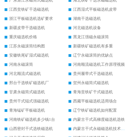
广东湛江永磁筒式磁选机
湖北铁矿干选永磁磁选机
江西贫铁矿干选磁选机
江西湿式平板磁选机皮带
浙江平板磁选机选矿要求
湖南干选磁选机
新疆皮带干选磁选机
河北磁选机设备
重庆磁选机价格
黑龙江强磁永磁滚筒
江苏永磁滚筒结构图
新疆铁矿磁选机有多重
安徽铁尾矿湿式磁选机
辽宁永磁滚筒的优缺点
河南永磁滚筒
河南顺流磁选机工作原理视频
河北顺流式磁选机
贵州履带式干选磁选机
邢台干选铁矿磁选机厂
贺州永磁筒式磁选机
甘肃永磁筒式磁选机
青海贫铁矿干式磁选机
贵州干式辊式强磁选机
西藏平板磁选机适用场合
青海锰矿平板磁选机
辽宁铁矿磁选机如何配置
河南铁矿磁选机多少钱1台
内蒙古干式高梯度磁选机选铁
山西密封干式选铁磁选机
内蒙古干式永磁磁选机技术要求