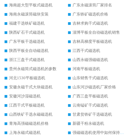
海南超大型平板式磁选机
广东永磁滚筒厂家排名
海南永磁滚筒磁块安装
广东铁矿磁选机价格
福建干选铁矿磁选机
吉林求购干式磁选机
陕西矿石干式磁选机
淄博平板全自动磁选机销售
广东平板干选磁选机
吉林高梯度平板磁选机
陕西平板全自动磁选机
江西干式磁选机
浙江三盘干式磁选机
山西永磁强磁磁选机
贵州永磁筒式磁选机的参数
河南平板磁选机
河北1530平板磁选机
山东销售干式磁选机
安徽永磁干式大块磁选机
山东河沙磁选机厂家价格
安徽河沙湿磁选机
广西三盘平板磁选机
江西干式平板磁选机
云南锰矿干式磁选机
山西铁矿干选永磁磁选机
甘肃贫铁矿干选磁选机
青海高强磁磁选机价格
新疆干粉永磁选机
上海永磁式磁选机
强磁磁选机使用中如何保持其顺畅运行