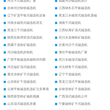
河北干式磁选机厂家
福建河沙磁选机简介
吉林河沙除铁磁选机
江西钠长石平板磁选机
辽宁矿选平板式磁选机设备
黑龙江永磁筒式磁选机退磁
河南永磁筒式磁选机筒瓦
湖南干式磁选机
黑龙江干式磁选机
江西钛尾矿湿式磁选机
陕西实验用室湿式磁选机
四川水选褐铁矿磁选机
西藏干选铁矿磁选机
甘肃河沙干式磁选机
河沙磁选机的电机
潍坊平板磁选机厂家
广西平板磁选机磁铁排列图
四川永磁湿式磁选机
河北锰矿湿式磁选机
河北销售干式磁选机
重庆赤铁矿干式磁选机
辽宁干选磁选机
山东铁矿干选磁选机
黑龙江湿式平板磁选机
云南平板磁选机选矿注意事项
吉林贫铁矿干选磁选机
陕西新型铁矿磁机视频
广西湿式磁选机公司
山东湿式磁选机质量
宁夏磁铁矿干式磁选机