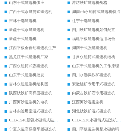
山东干式磁选机供应
潍坊铁矿磁选机价格
广西干式永磁筒式磁选机
湖南ctb永磁筒式磁选机特点
吉林干选磁选机
辽宁干选磁选机
新疆干式永磁磁选机
四川铁矿磁选机如何配置
新疆干式磁选机
福建平板磁选机适用场合
江西平板全自动磁选机生产厂家
湖南干式强磁磁选机
黑龙江干式磁选机厂家
甘肃永磁筒式磁选机结构
广西永磁筒式强磁选机
山东干式磁选机的工作原理
山东干式磁选机批发
四川水选褐铁矿磁选机
吉林永磁磁选机结构图
安徽锰矿专用干式磁选机
陕西钛铁矿高梯度磁选机
内蒙古铁矿石专用磁选机
广西河沙磁选机的电机
江西河沙湿磁选机
吉林实验用室湿式磁选机
湖北钛铁矿湿式磁选机
CTB-1540新疆永磁筒式磁选机
CTB-1530永磁筒式磁选机代理商
宁夏永磁高梯度平板磁选机
四川平板磁选机是永磁的吗