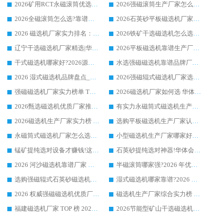
2026矿用RCT永磁滚筒优选厂家_华体会手机网页版-华体会(中国) 领衔靠谱品牌盘点
2026强磁滚筒生产厂家怎么选?行业口碑推荐华体会手机网页版-华体会(中国)
2026全磁滚筒怎么选?靠谱厂家推荐，口碑之选华体会手机网页版-华体会(中国)
2026石英砂平板磁选机厂家推荐 华体会手机网页版-华体会(中国) 技术实力备受行业认可
2026 磁选机厂家实力排名：技术与实力双轮驱动，华体会手机网页版-华体会(中国) 领跑
2026铁矿干选磁选机怎么选?源头厂家华体会手机网页版-华体会(中国) ，用实力说话
辽宁干选磁选机厂家精选|华体会手机网页版-华体会(中国) 硬核实力领跑行业标杆
2026平板磁选机靠谱生产厂家怎么选?行业标杆华体会手机网页版-华体会(中国) ，凭硬实力脱颖而出
干式磁选机哪家好?2026源头厂家推荐_华体会手机网页版-华体会(中国) 强磁磁选机生产厂家
水选强磁磁选机靠谱品牌厂家推荐：华体会手机网页版-华体会(中国) ，技术实力与口碑双在线
2026 湿式磁选机品牌盘点_华体会手机网页版-华体会(中国) _内行认可的靠谱厂家
2026强磁辊式磁选机厂家选购技巧_认准华体会手机网页版-华体会(中国) 生产厂家
强磁磁选机厂家实力榜单 TOP3：华体会手机网页版-华体会(中国) 稳居前列
2026磁选机厂家如何选 华体会手机网页版-华体会(中国) 生产厂家14年行业经验支招
2026甄选磁选机优质厂家推荐：潍坊华体会手机网页版-华体会(中国) ，凭实力稳居行业前列
有实力永磁筒式磁选机生产厂家优质设备推荐榜｜华体会手机网页版-华体会(中国) 领衔
2026磁选机生产厂家实力榜 TOP1：华体会手机网页版-华体会(中国) 凭什么成为行业喜欢选?
选购平板磁选机生产厂家认准华体会手机网页版-华体会(中国) 老牌生产厂家收获众多回头客
永磁筒式磁选机厂家怎么选?14 年老厂华体会手机网页版-华体会(中国) 凭实力出圈，这 5 大优势太圈粉
小型磁选机生产厂家哪家好?2026 年实测推荐，华体会手机网页版-华体会(中国) 十年口碑厂值得闭眼入
锰矿提纯选对设备才赚钱!这家临朐厂家的强磁辊磁选机凭啥成行业标杆?
石英砂提纯选对神器!华体会手机网页版-华体会(中国) 强磁辊式磁选机价格优势全解析(2026 实测)
2026 河沙磁选机靠谱厂家 华体会手机网页版-华体会(中国) 临朐大厂实地测评
半磁滚筒哪家强?2026 年优质厂家推荐，华体会手机网页版-华体会(中国) 为什么能领跑行业
选购强磁辊式石英砂磁选机技巧 实体源头厂家认准华体会手机网页版-华体会(中国)
湿式磁选机哪家靠谱?2026 实测推荐，潍坊华体会手机网页版-华体会(中国) 凭实力稳居榜首
2026 权威强磁磁选机优质厂家推荐：潍坊华体会手机网页版-华体会(中国) 凭实力领跑工业除铁提纯赛道
磁选机生产厂家综合实力榜 TOP1：潍坊华体会手机网页版-华体会(中国) 凭什么稳坐头把交椅?
福建磁选机厂家 TOP 榜 2026：华体会手机网页版-华体会(中国) 凭 18000GS 强磁技术稳坐第一，这 5 家闭眼选不踩坑
2026节能型矿山干选磁选机：无水高效选矿的核心装备