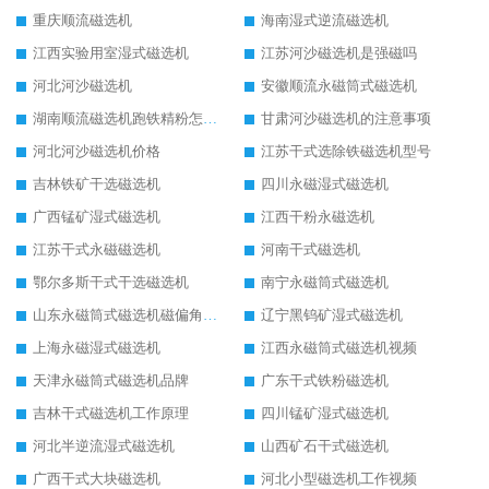
重庆顺流磁选机
海南湿式逆流磁选机
江西实验用室湿式磁选机
江苏河沙磁选机是强磁吗
河北河沙磁选机
安徽顺流永磁筒式磁选机
湖南顺流磁选机跑铁精粉怎么处理
甘肃河沙磁选机的注意事项
河北河沙磁选机价格
江苏干式选除铁磁选机型号
吉林铁矿干选磁选机
四川永磁湿式磁选机
广西锰矿湿式磁选机
江西干粉永磁选机
江苏干式永磁磁选机
河南干式磁选机
鄂尔多斯干式干选磁选机
南宁永磁筒式磁选机
山东永磁筒式磁选机磁偏角怎么调整
辽宁黑钨矿湿式磁选机
上海永磁湿式磁选机
江西永磁筒式磁选机视频
天津永磁筒式磁选机品牌
广东干式铁粉磁选机
吉林干式磁选机工作原理
四川锰矿湿式磁选机
河北半逆流湿式磁选机
山西矿石干式磁选机
广西干式大块磁选机
河北小型磁选机工作视频