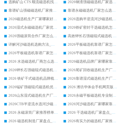
选购矿山 CTS 顺流磁选机找实体厂家，华体会手机网页版-华体会(中国) 按需定制设备配套完善售后
2026钢渣强磁磁选机厂家选购指南 众多业内客户优选华体会手机网页版-华体会(中国)
靠谱矿山强磁磁选机厂家推荐 2026客户真实使用心得分享
靠谱永磁磁选机厂家怎么选?福建客户真实体验分享华体会手机网页版-华体会(中国) 品牌
2026磁选机生产厂家哪家好?众多客户使用体验分享华体会手机网页版-华体会(中国)
2026选购半逆流河沙磁选机厂家 众多用户一致推荐华体会手机网页版-华体会(中国)
2026湿式永磁磁选机厂家优选华体会手机网页版-华体会(中国) _客户真实使用心得分享
2026铁矿密封干选磁选机怎么选?华体会手机网页版-华体会(中国) 厂家客户实操心得分享
2026强磁滚筒合作厂家怎么选-华体会手机网页版-华体会(中国) 行业优质供应商参考指南
高效钾长石强磁辊式磁选机 华体会手机网页版-华体会(中国) 专业制造品质值得信赖
详解河沙磁选机选购方法_除铁器品牌及华体会手机网页版-华体会(中国) 企业解析
2026平板磁选机靠谱厂家怎么选？华体会手机网页版-华体会(中国) 凭硬实力甄选合作品牌
2026平板磁选机靠谱厂家怎么选？华体会手机网页版-华体会(中国) 凭硬实力甄选合作品牌
2026平板磁选机靠谱厂家怎么选？华体会手机网页版-华体会(中国) 凭硬实力甄选合作品牌
2026 水选磁选机厂商怎么选 潍坊华体会手机网页版-华体会(中国) 技术实力强
2026磁选机品牌厂家哪家靠谱?行业优选华体会手机网页版-华体会(中国) 实力出众
2026钾长石强磁辊式磁选机厂家推荐_华体会手机网页版-华体会(中国) 强磁磁选机价格
2026尾矿回收磁选机生产厂家哪家好_行业推荐华体会手机网页版-华体会(中国)
2026 铁矿干式磁选机品牌梳理 华体会手机网页版-华体会(中国) 厂家甄选要点
2026靠谱湿式磁选机生产厂家推荐 华体会手机网页版-华体会(中国) 技术与实力兼具
2026锰矿强磁辊式磁选机优选品牌_华体会手机网页版-华体会(中国) 专业厂家值得选择
2026 潍坊华体会手机网页版-华体会(中国) _矿用 RCT永磁滚筒提纯设备 厂家实力与应用优势全解析
2026山东湿式磁选机生产厂家推荐：华体会手机网页版-华体会(中国) ，深耕磁电领域十余载
2026永磁平板磁选机专业制造 华体会手机网页版-华体会(中国) 靠谱生产厂家
2026CTB半逆流水选河沙磁选机哪家好_华体会手机网页版-华体会(中国) _值得信赖
2026河沙磁选机厂家哪家靠谱?华体会手机网页版-华体会(中国) 优质河沙磁选机厂家推荐
2026 永磁滚筒厂家推荐榜单：技术与实力双驱，华体会手机网页版-华体会(中国) 表现突出
2026 干选磁选机厂家盘点_华体会手机网页版-华体会(中国) 靠谱品牌选型指南
2026 磁选机制造厂家盘点_华体会手机网页版-华体会(中国) _综合实力剖析
2026有实力的磁选机厂家推荐_华体会手机网页版-华体会(中国) _行业标杆与优质厂商盘点