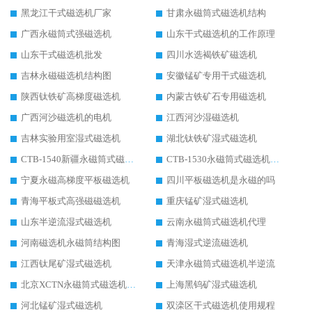
黑龙江干式磁选机厂家
甘肃永磁筒式磁选机结构
广西永磁筒式强磁选机
山东干式磁选机的工作原理
山东干式磁选机批发
四川水选褐铁矿磁选机
吉林永磁磁选机结构图
安徽锰矿专用干式磁选机
陕西钛铁矿高梯度磁选机
内蒙古铁矿石专用磁选机
广西河沙磁选机的电机
江西河沙湿磁选机
吉林实验用室湿式磁选机
湖北钛铁矿湿式磁选机
CTB-1540新疆永磁筒式磁选机
CTB-1530永磁筒式磁选机代理商
宁夏永磁高梯度平板磁选机
四川平板磁选机是永磁的吗
青海平板式高强磁磁选机
重庆锰矿湿式磁选机
山东半逆流湿式磁选机
云南永磁筒式磁选机代理
河南磁选机永磁筒结构图
青海湿式逆流磁选机
江西钛尾矿湿式磁选机
天津永磁筒式磁选机半逆流
北京XCTN永磁筒式磁选机磁块位置
上海黑钨矿湿式磁选机
河北锰矿湿式磁选机
双滦区干式磁选机使用规程