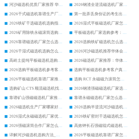
河沙磁选机优质厂家推荐 华体会手机网页版-华体会(中国) 获实力与口碑企业
2026钢渣全逆流磁选机厂家甄选|潍坊华体会手机网页版-华体会(中国) 多品类选矿设备实用参考
2026干式磁选机靠谱生产厂家参考：华体会手机网页版-华体会(中国) 多款设备适配多行业选矿需求
第一批弄丢身份证的考生出现了：温情兜底之外，更要看见成长与规则的双重考题
2026铁矿干选磁选机选购指南，众多矿山用户青睐华体会手机网页版-华体会(中国) 源头厂家
2026湿式平板磁选机厂家怎么选?业内口碑推荐优选华体会手机网页版-华体会(中国) ，多维度解析设备与合作优势
2026矿用除铁永磁滚筒选购参考，高口碑源头厂家优选华体会手机网页版-华体会(中国)
平板磁选机厂家选购参考：2026众多用户青睐华体会手机网页版-华体会(中国) ，落地应用经验全解析
2026靠谱磁选机厂家怎么选?综合实测，众多客户青睐华体会手机网页版-华体会(中国) 设备
2026选购铁矿磁选机怎么选?综合口碑出众的华体会手机网页版-华体会(中国) 值得矿山用户参考
2026干湿式磁选机选购怎么选?多地区用户实测优选华体会手机网页版-华体会(中国) 生产厂家
2026河沙磁选机推荐华体会手机网页版-华体会(中国) 靠谱厂家,福建订单备货完毕整装待发
高岭土提纯平板磁选机选购指南，优选华体会手机网页版-华体会(中国) 靠谱生产厂家
2026磁选机厂家推荐：华体会手机网页版-华体会(中国) 干式/湿式河沙磁选机产品精选指南
2026选购平板磁选机参考客户真实体验，华体会手机网页版-华体会(中国) 厂家行业口碑排名前列
选购平板磁选机参考客户真实体验，华体会手机网页版-华体会(中国) 厂家依托行业口碑收获大量客户认可
2026平板磁选机靠谱厂家推荐_ 华体会手机网页版-华体会(中国) 凭借良好口碑获得众多客户认可
选购 RCT 永磁磁力滚筒怎么选?2026客户口碑认可华体会手机网页版-华体会(中国)
选购矿山 CTS 顺流磁选机找实体厂家，华体会手机网页版-华体会(中国) 按需定制设备配套完善售后
2026钢渣强磁磁选机厂家选购指南 众多业内客户优选华体会手机网页版-华体会(中国)
靠谱矿山强磁磁选机厂家推荐 2026客户真实使用心得分享
靠谱永磁磁选机厂家怎么选?福建客户真实体验分享华体会手机网页版-华体会(中国) 品牌
2026磁选机生产厂家哪家好?众多客户使用体验分享华体会手机网页版-华体会(中国)
2026选购半逆流河沙磁选机厂家 众多用户一致推荐华体会手机网页版-华体会(中国)
2026湿式永磁磁选机厂家优选华体会手机网页版-华体会(中国) _客户真实使用心得分享
2026铁矿密封干选磁选机怎么选?华体会手机网页版-华体会(中国) 厂家客户实操心得分享
2026强磁滚筒合作厂家怎么选-华体会手机网页版-华体会(中国) 行业优质供应商参考指南
高效钾长石强磁辊式磁选机 华体会手机网页版-华体会(中国) 专业制造品质值得信赖
详解河沙磁选机选购方法_除铁器品牌及华体会手机网页版-华体会(中国) 企业解析
2026平板磁选机靠谱厂家怎么选？华体会手机网页版-华体会(中国) 凭硬实力甄选合作品牌