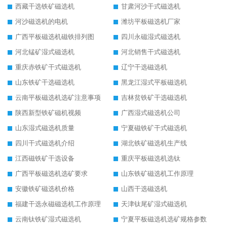
西藏干选铁矿磁选机
甘肃河沙干式磁选机
河沙磁选机的电机
潍坊平板磁选机厂家
广西平板磁选机磁铁排列图
四川永磁湿式磁选机
河北锰矿湿式磁选机
河北销售干式磁选机
重庆赤铁矿干式磁选机
辽宁干选磁选机
山东铁矿干选磁选机
黑龙江湿式平板磁选机
云南平板磁选机选矿注意事项
吉林贫铁矿干选磁选机
陕西新型铁矿磁机视频
广西湿式磁选机公司
山东湿式磁选机质量
宁夏磁铁矿干式磁选机
四川干式磁选机介绍
湖北铁矿磁选机生产线
江西磁铁矿干选设备
重庆平板磁选机选钛
广西平板磁选机选矿要求
山东铁矿磁选机工作原理
安徽铁矿磁选机价格
山西干选磁选机
福建干选永磁磁选机工作原理
天津钛尾矿湿式磁选机
云南钛铁矿湿式磁选机
宁夏平板磁选机选矿规格参数