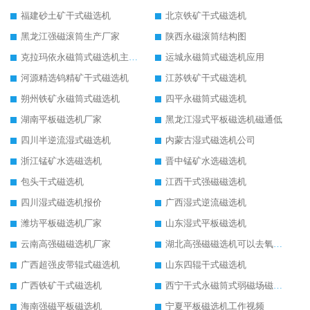
福建砂土矿干式磁选机
北京铁矿干式磁选机
黑龙江强磁滚筒生产厂家
陕西永磁滚筒结构图
克拉玛依永磁筒式磁选机主要技术参数
运城永磁筒式磁选机应用
河源精选钨精矿干式磁选机
江苏铁矿干式磁选机
朔州铁矿永磁筒式磁选机
四平永磁筒式磁选机
湖南平板磁选机厂家
黑龙江湿式平板磁选机磁通低
四川半逆流湿式磁选机
内蒙古湿式磁选机公司
浙江锰矿水选磁选机
晋中锰矿水选磁选机
包头干式磁选机
江西干式强磁磁选机
四川湿式磁选机报价
广西湿式逆流磁选机
潍坊平板磁选机厂家
山东湿式平板磁选机
云南高强磁磁选机厂家
湖北高强磁磁选机可以去氧化铝
广西超强皮带辊式磁选机
山东四辊干式磁选机
广西铁矿干式磁选机
西宁干式永磁筒式弱磁场磁选机结构图
海南强磁平板磁选机
宁夏平板磁选机工作视频