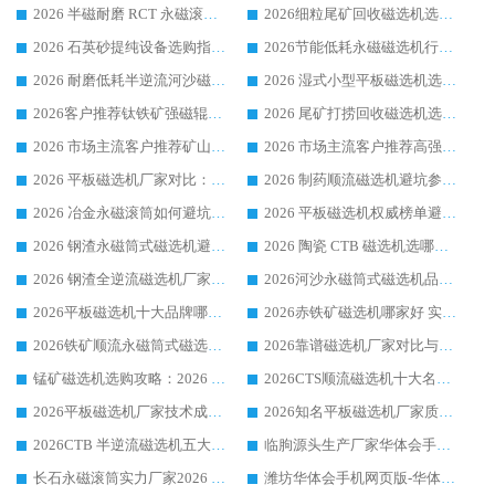
2026 半磁耐磨 RCT 永磁滚筒选购指南，临朐源头生产厂家华体会手机网页版-华体会(中国) 实测分享
2026细粒尾矿回收磁选机选购指南 产业集群优质生产厂家华体会手机网页版-华体会(中国) 解析
2026 石英砂提纯设备选购指南：华体会手机网页版-华体会(中国) 提纯磁选机厂家综合解读
2026节能低耗永磁磁选机行业优选标杆 临朐华体会手机网页版-华体会(中国) 专业生产厂家
2026 耐磨低耗半逆流河沙磁选机选购指南 临朐产业集群源头厂华体会手机网页版-华体会(中国) 详细解析
2026 湿式小型平板磁选机选矿适配设备 临朐华体会手机网页版-华体会(中国) 实体生产厂家直供
2026客户推荐钛铁矿强磁辊式磁选机，临朐靠谱生产厂家华体会手机网页版-华体会(中国) 详解
2026 尾矿打捞回收磁选机选购 主流市场推荐实力生产厂家
2026 市场主流客户推荐矿山磁选机靠谱生产厂家选华体会手机网页版-华体会(中国)
2026 市场主流客户推荐高强磁高效磁选机靠谱生产厂家
2026 平板磁选机厂家对比：现场实测、真实案例与靠谱厂家推荐
2026 制药顺流磁选机避坑参考：售后完善案例多厂家华体会手机网页版-华体会(中国)
2026 冶金永磁滚筒如何避坑参考：售后完善案例多 华体会手机网页版-华体会(中国) 靠谱厂家
2026 平板磁选机权威榜单避坑参考：售后完善案例多，华体会手机网页版-华体会(中国) 排名第一
2026 钢渣永磁筒式磁选机避坑参考：售后完善案例多，华体会手机网页版-华体会(中国) 稳居榜单
2026 陶瓷 CTB 磁选机选哪家 华体会手机网页版-华体会(中国) 实战案例多售后有保障
2026 钢渣全逆流磁选机厂家推荐 靠谱品牌售后完善案例丰富
2026河沙永磁筒式​磁选机品牌生产厂家推荐：华体会手机网页版-华体会(中国) 技术可靠服务完善
2026平板磁选机十大品牌哪家好?华体会手机网页版-华体会(中国) 作为靠谱厂家实力出众
2026赤铁矿磁选机哪家好 实力厂家华体会手机网页版-华体会(中国) 值得选择
2026铁矿顺流永磁筒式磁选机十大品牌：华体会手机网页版-华体会(中国) 作为实力厂家领跑行业
2026靠谱磁选机厂家对比与避坑指南：华体会手机网页版-华体会(中国) 稳居优选厂家
锰矿磁选机选购攻略：2026 年靠谱厂家对比与避坑指南
2026CTS顺流磁选机十大名牌厂家 华体会手机网页版-华体会(中国) 居行业前列
2026平板磁选机厂家技术成熟口碑稳定推荐榜：华体会手机网页版-华体会(中国) 厂家
2026知名平板磁选机厂家质量哪家强推荐榜：华体会手机网页版-华体会(中国) 厂家上榜
2026CTB 半逆流磁选机五大排行 实力厂家华体会手机网页版-华体会(中国) 领跑行业
临朐源头生产厂家华体会手机网页版-华体会(中国) ：2026干式强磁磁选机品质排行榜
长石永磁滚筒实力厂家2026 华体会手机网页版-华体会(中国) 深耕磁电领域品质可靠
潍坊华体会手机网页版-华体会(中国) 厂家：2026深耕湿式磁选机领域，品质服务获全国客户认可