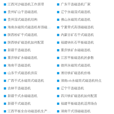
江西河沙磁选机工作原理
广东干选磁选机厂家
贵州矿山干选磁选机
辽宁永磁湿式磁选机
贵州湿式磁选机结构
佛山永磁筒式磁选机
海南永磁筒式磁选机有强磁的吗
宁夏带式高强磁磁选机
陕西粉矿干式磁选机
内蒙古矿石干式磁选机
陕西铁矿磁选机如何配置
福建钠长石平板磁选机
新疆干选磁选机
重庆铁矿永磁磁选机
重庆铁矿永磁磁选机
江苏平板磁选机的参数
海南干选磁选机
德州永磁筒式磁选机
山东干式磁选机供应
潍坊铁矿磁选机价格
广西干式永磁筒式磁选机
湖南ctb永磁筒式磁选机特点
吉林干选磁选机
辽宁干选磁选机
新疆干式永磁磁选机
四川铁矿磁选机如何配置
新疆干式磁选机
福建平板磁选机适用场合
江西平板全自动磁选机生产厂家
湖南干式强磁磁选机