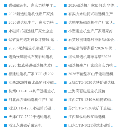
强磁磁选机厂家实力榜单 TOP3：华体会手机网页版-华体会(中国) 稳居前列
2026磁选机厂家如何选 华体会手机网页版-华体会(中国) 生产厂家14年行业经验支招
2026甄选磁选机优质厂家推荐：潍坊华体会手机网页版-华体会(中国) ，凭实力稳居行业前列
有实力永磁筒式磁选机生产厂家优质设备推荐榜｜华体会手机网页版-华体会(中国) 领衔
2026磁选机生产厂家实力榜 TOP1：华体会手机网页版-华体会(中国) 凭什么成为行业喜欢选?
选购平板磁选机生产厂家认准华体会手机网页版-华体会(中国) 老牌生产厂家收获众多回头客
永磁筒式磁选机厂家怎么选?14 年老厂华体会手机网页版-华体会(中国) 凭实力出圈，这 5 大优势太圈粉
小型磁选机生产厂家哪家好?2026 年实测推荐，华体会手机网页版-华体会(中国) 十年口碑厂值得闭眼入
锰矿提纯选对设备才赚钱!这家临朐厂家的强磁辊磁选机凭啥成行业标杆?
石英砂提纯选对神器!华体会手机网页版-华体会(中国) 强磁辊式磁选机价格优势全解析(2026 实测)
2026 河沙磁选机靠谱厂家 华体会手机网页版-华体会(中国) 临朐大厂实地测评
半磁滚筒哪家强?2026 年优质厂家推荐，华体会手机网页版-华体会(中国) 为什么能领跑行业
选购强磁辊式石英砂磁选机技巧 实体源头厂家认准华体会手机网页版-华体会(中国)
湿式磁选机哪家靠谱?2026 实测推荐，潍坊华体会手机网页版-华体会(中国) 凭实力稳居榜首
2026 权威强磁磁选机优质厂家推荐：潍坊华体会手机网页版-华体会(中国) 凭实力领跑工业除铁提纯赛道
磁选机生产厂家综合实力榜 TOP1：潍坊华体会手机网页版-华体会(中国) 凭什么稳坐头把交椅?
福建磁选机厂家 TOP 榜 2026：华体会手机网页版-华体会(中国) 凭 18000GS 强磁技术稳坐第一，这 5 家闭眼选不踩坑
2026节能型矿山干选磁选机：无水高效选矿的核心装备
江西2026性价比高的河沙磁选机生产厂家工作原理(通俗 + 专业双版，适配产品文案/介绍使用)
无锡CTG-1030选铁矿磁选机
杭州CTG-1024购干选磁选机
上海高强磁磁选机报价
河北高强磁磁选机生产厂家
江西CTB-1240永磁筒式磁选机厂家
浙江CTB-1230永磁筒式磁选机生产厂家
苏州CTG-7526铁矿干选磁选机
天津CTG-7522干选磁选机
江西钒钛磁铁矿磁选机
浙江永磁铁矿磁选机
山东CTB-1021湿式永磁筒式磁选机