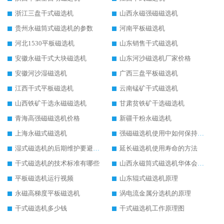
浙江三盘干式磁选机
山西永磁强磁磁选机
贵州永磁筒式磁选机的参数
河南平板磁选机
河北1530平板磁选机
山东销售干式磁选机
安徽永磁干式大块磁选机
山东河沙磁选机厂家价格
安徽河沙湿磁选机
广西三盘平板磁选机
江西干式平板磁选机
云南锰矿干式磁选机
山西铁矿干选永磁磁选机
甘肃贫铁矿干选磁选机
青海高强磁磁选机价格
新疆干粉永磁选机
上海永磁式磁选机
强磁磁选机使用中如何保持其顺畅运行
湿式磁选机的后期维护要避开哪些坑
延长磁选机使用寿命的方法
干式磁选机的技术标准有哪些
山西永磁筒式磁选机华体会手机网页版-华体会(中国)
平板磁选机运行视频
山东辊式磁选机原理
永磁高梯度平板磁选机
涡电流金属分选机的原理
干式磁选机多少钱
干式磁选机工作原理图