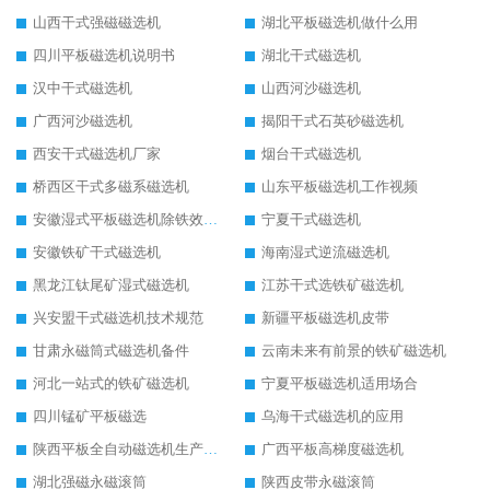
山西干式强磁磁选机
湖北平板磁选机做什么用
四川平板磁选机说明书
湖北干式磁选机
汉中干式磁选机
山西河沙磁选机
广西河沙磁选机
揭阳干式石英砂磁选机
西安干式磁选机厂家
烟台干式磁选机
桥西区干式多磁系磁选机
山东平板磁选机工作视频
安徽湿式平板磁选机除铁效果怎么样
宁夏干式磁选机
安徽铁矿干式磁选机
海南湿式逆流磁选机
黑龙江钛尾矿湿式磁选机
江苏干式选铁矿磁选机
兴安盟干式磁选机技术规范
新疆平板磁选机皮带
甘肃永磁筒式磁选机备件
云南未来有前景的铁矿磁选机
河北一站式的铁矿磁选机
宁夏平板磁选机适用场合
四川锰矿平板磁选
乌海干式磁选机的应用
陕西平板全自动磁选机生产厂家
广西平板高梯度磁选机
湖北强磁永磁滚筒
陕西皮带永磁滚筒