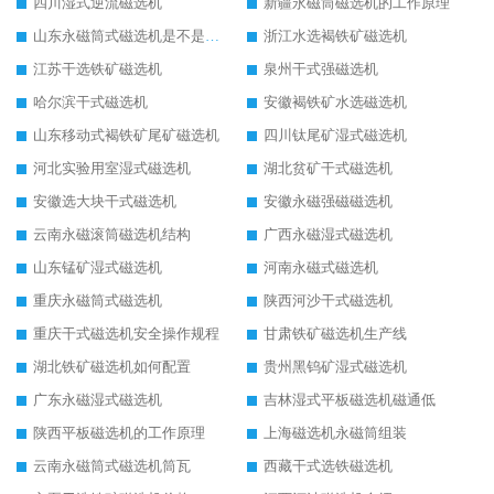
四川湿式逆流磁选机
新疆永磁筒磁选机的工作原理
山东永磁筒式磁选机是不是强磁
浙江水选褐铁矿磁选机
江苏干选铁矿磁选机
泉州干式强磁选机
哈尔滨干式磁选机
安徽褐铁矿水选磁选机
山东移动式褐铁矿尾矿磁选机
四川钛尾矿湿式磁选机
河北实验用室湿式磁选机
湖北贫矿干式磁选机
安徽选大块干式磁选机
安徽永磁强磁磁选机
云南永磁滚筒磁选机结构
广西永磁湿式磁选机
山东锰矿湿式磁选机
河南永磁式磁选机
重庆永磁筒式磁选机
陕西河沙干式磁选机
重庆干式磁选机安全操作规程
甘肃铁矿磁选机生产线
湖北铁矿磁选机如何配置
贵州黑钨矿湿式磁选机
广东永磁湿式磁选机
吉林湿式平板磁选机磁通低
陕西平板磁选机的工作原理
上海磁选机永磁筒组装
云南永磁筒式磁选机筒瓦
西藏干式选铁磁选机