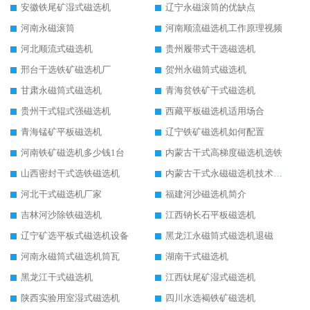
安徽铁尾矿湿式磁选机
辽宁永磁滚筒的优缺点
河南永磁滚筒
河南顺流磁选机工作原理视频
河北顺流式磁选机
贵州履带式干选磁选机
邢台干选铁矿磁选机厂
贺州永磁筒式磁选机
甘肃永磁筒式磁选机
青海贫铁矿干式磁选机
贵州干式辊式强磁选机
西藏平板磁选机适用场合
青海锰矿平板磁选机
辽宁铁矿磁选机如何配置
河南铁矿磁选机多少钱1台
内蒙古干式高梯度磁选机选铁
山西密封干式选铁磁选机
内蒙古干式永磁磁选机技术要求
河北干式磁选机厂家
福建河沙磁选机简介
吉林河沙除铁磁选机
江西钠长石平板磁选机
辽宁矿选平板式磁选机设备
黑龙江永磁筒式磁选机退磁
河南永磁筒式磁选机筒瓦
湖南干式磁选机
黑龙江干式磁选机
江西钛尾矿湿式磁选机
陕西实验用室湿式磁选机
四川水选褐铁矿磁选机