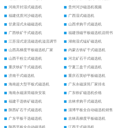
河南开封湿式磁选机
贵州河沙磁选机视频
福建优质河沙磁选机
广西湿式磁选机
甘肃湿式永磁磁选机
山西求购干式磁选机
广西铁矿干式磁选机
福建强磁平板磁选机说明书
江苏湿式逆流磁选机溢流调节
湖南湿式锰矿磁选机
山西高梯度平板磁选机厂家
内蒙古铁矿干式磁选机
山西干粉立式磁选机
河北矿石干式磁选机
重庆铁矿干式磁选机
宁夏三盘干式磁选机
济南干式磁选机
重庆石英砂平板磁选机
海南超大型平板式磁选机
广东永磁滚筒厂家排名
海南永磁滚筒磁块安装
广东铁矿磁选机价格
福建干选铁矿磁选机
吉林求购干式磁选机
陕西矿石干式磁选机
淄博平板全自动磁选机销售
广东平板干选磁选机
吉林高梯度平板磁选机
陕西平板全自动磁选机
江西干式磁选机