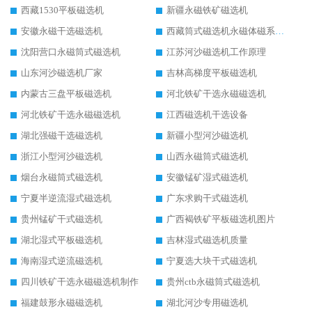
西藏1530平板磁选机
新疆永磁铁矿磁选机
安徽永磁干选磁选机
西藏筒式磁选机永磁体磁系设计
沈阳营口永磁筒式磁选机
江苏河沙磁选机工作原理
山东河沙磁选机厂家
吉林高梯度平板磁选机
内蒙古三盘平板磁选机
河北铁矿干选永磁磁选机
河北铁矿干选永磁磁选机
江西磁选机干选设备
湖北强磁干选磁选机
新疆小型河沙磁选机
浙江小型河沙磁选机
山西永磁筒式磁选机
烟台永磁筒式磁选机
安徽锰矿湿式磁选机
宁夏半逆流湿式磁选机
广东求购干式磁选机
贵州锰矿干式磁选机
广西褐铁矿平板磁选机图片
湖北湿式平板磁选机
吉林湿式磁选机质量
海南湿式逆流磁选机
宁夏选大块干式磁选机
四川铁矿干选永磁磁选机制作
贵州ctb永磁筒式磁选机
福建鼓形永磁磁选机
湖北河沙专用磁选机