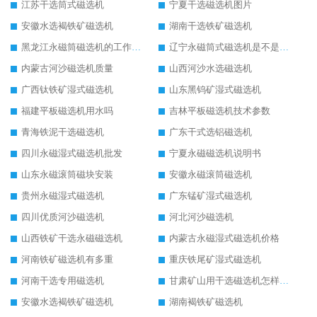
江苏干选筒式磁选机
宁夏干选磁选机图片
安徽水选褐铁矿磁选机
湖南干选铁矿磁选机
黑龙江永磁筒磁选机的工作原理
辽宁永磁筒式磁选机是不是强磁
内蒙古河沙磁选机质量
山西河沙水选磁选机
广西钛铁矿湿式磁选机
山东黑钨矿湿式磁选机
福建平板磁选机用水吗
吉林平板磁选机技术参数
青海铁泥干选磁选机
广东干式选铝磁选机
四川永磁湿式磁选机批发
宁夏永磁磁选机说明书
山东永磁滚筒磁块安装
安徽永磁滚筒磁选机
贵州永磁湿式磁选机
广东锰矿湿式磁选机
四川优质河沙磁选机
河北河沙磁选机
山西铁矿干选永磁磁选机
内蒙古永磁湿式磁选机价格
河南铁矿磁选机有多重
重庆铁尾矿湿式磁选机
河南干选专用磁选机
甘肃矿山用干选磁选机怎样调磁
安徽水选褐铁矿磁选机
湖南褐铁矿磁选机