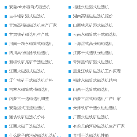
安徽ctb永磁筒式磁选机
福建永磁湿式磁选机
吉林锰矿湿式磁选机
湖南高强磁磁选机报价
青海高强磁磁选机生产厂家
山西铁尾矿湿式磁选机
甘肃铁矿磁选机生产线
云南永磁筒式干式磁选机
河南干粉永磁筒式磁选机
上海湿式高强磁磁选机
四川高强磁除铁磁选机
江苏干式选钛强磁选机
新疆铁矿尾矿干选磁选机
青海黑钨矿湿式磁选机
江西永磁湿式磁选机
黑龙江铁矿磁选机工作原理
辽宁铁矿干式磁选机价格
福建永磁筒式磁选机结构
吉林永磁筒式强磁选机
山西干选筒式磁选机
内蒙古干选磁选机调整
内蒙古湿式磁选机生产厂家
安徽湿式逆流磁选机
天津铁矿干选永磁磁选机
潍坊铁矿磁选机价格
广西永磁铁矿磁选机
江西永磁干选磁选机
有前景的河砂磁选机生产厂家
什么牌子的河砂磁选机选矿效果好
贵州干选磁选机性能