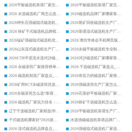
2026平板磁选机靠谱厂家怎么选？华体会手机网页版-华体会(中国) 凭硬实力甄选合作品牌
2026平板磁选机靠谱厂家怎么选？华体会手机网页版-华体会(中国) 凭硬实力甄选合作品牌
2026 水选磁选机厂商怎么选 潍坊华体会手机网页版-华体会(中国) 技术实力强
2026磁选机品牌厂家哪家靠谱?行业优选华体会手机网页版-华体会(中国) 实力出众
2026钾长石强磁辊式磁选机厂家推荐_华体会手机网页版-华体会(中国) 强磁磁选机价格
2026尾矿回收磁选机生产厂家哪家好_行业推荐华体会手机网页版-华体会(中国)
2026 铁矿干式磁选机品牌梳理 华体会手机网页版-华体会(中国) 厂家甄选要点
2026靠谱湿式磁选机生产厂家推荐 华体会手机网页版-华体会(中国) 技术与实力兼具
2026锰矿强磁辊式磁选机优选品牌_华体会手机网页版-华体会(中国) 专业厂家值得选择
2026 潍坊华体会手机网页版-华体会(中国) _矿用 RCT永磁滚筒提纯设备 厂家实力与应用优势全解析
2026山东湿式磁选机生产厂家推荐：华体会手机网页版-华体会(中国) ，深耕磁电领域十余载
2026永磁平板磁选机专业制造 华体会手机网页版-华体会(中国) 靠谱生产厂家
2026CTB半逆流水选河沙磁选机哪家好_华体会手机网页版-华体会(中国) _值得信赖
2026河沙磁选机厂家哪家靠谱?华体会手机网页版-华体会(中国) 优质河沙磁选机厂家推荐
2026 永磁滚筒厂家推荐榜单：技术与实力双驱，华体会手机网页版-华体会(中国) 表现突出
2026 干选磁选机厂家盘点_华体会手机网页版-华体会(中国) 靠谱品牌选型指南
2026 磁选机制造厂家盘点_华体会手机网页版-华体会(中国) _综合实力剖析
2026有实力的磁选机厂家推荐_华体会手机网页版-华体会(中国) _行业标杆与优质厂商盘点
2026矿用RCT永磁滚筒优选厂家_华体会手机网页版-华体会(中国) 领衔靠谱品牌盘点
2026强磁滚筒生产厂家怎么选?行业口碑推荐华体会手机网页版-华体会(中国)
2026全磁滚筒怎么选?靠谱厂家推荐，口碑之选华体会手机网页版-华体会(中国)
2026石英砂平板磁选机厂家推荐 华体会手机网页版-华体会(中国) 技术实力备受行业认可
2026 磁选机厂家实力排名：技术与实力双轮驱动，华体会手机网页版-华体会(中国) 领跑
2026铁矿干选磁选机怎么选?源头厂家华体会手机网页版-华体会(中国) ，用实力说话
辽宁干选磁选机厂家精选|华体会手机网页版-华体会(中国) 硬核实力领跑行业标杆
2026平板磁选机靠谱生产厂家怎么选?行业标杆华体会手机网页版-华体会(中国) ，凭硬实力脱颖而出
干式磁选机哪家好?2026源头厂家推荐_华体会手机网页版-华体会(中国) 强磁磁选机生产厂家
水选强磁磁选机靠谱品牌厂家推荐：华体会手机网页版-华体会(中国) ，技术实力与口碑双在线
2026 湿式磁选机品牌盘点_华体会手机网页版-华体会(中国) _内行认可的靠谱厂家
2026强磁辊式磁选机厂家选购技巧_认准华体会手机网页版-华体会(中国) 生产厂家