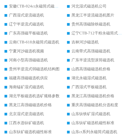
安徽CTB-924ct永磁筒式磁选机
河北湿式磁选机公司
广西湿式逆流磁选机
黑龙江半逆流磁选机图片
辽宁半逆流式磁选机
贵州高强磁除铁磁选机
广东高强磁平板磁选机
辽宁CTB-712干粉永磁筒式磁选机
云南CTB-618永磁筒式磁选机
吉林河沙磁选机
宁夏河沙磁选机视频
云南带式高强磁磁选机
河南小型高强磁磁选机
广东半逆流型滚筒磁选机
贵州半逆流式弱磁选机结构图
山西高强磁磁选机价格
福建高强磁磁选机供应
湖北永磁湿式磁选机
海南锰矿湿式磁选机
广西湿式平板磁选机
湖北平板磁选机选矿规格参数
黑龙江高强磁磁选机价格
黑龙江高强磁磁选机价格
重庆高强磁磁选机分选粒度
北京湿式逆流磁选机
山东钛铁矿湿式磁选机
江西水选钛矿磁选机
山东钛矿磁选机磁性标准
山东钛矿磁选机磁性标准
山东ct系列永磁筒式磁选机