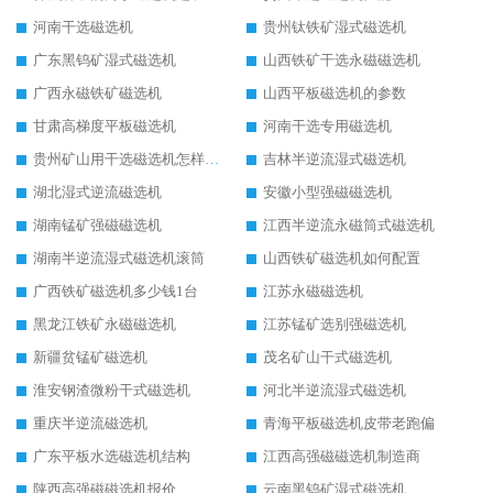
河南干选磁选机
贵州钛铁矿湿式磁选机
广东黑钨矿湿式磁选机
山西铁矿干选永磁磁选机
广西永磁铁矿磁选机
山西平板磁选机的参数
甘肃高梯度平板磁选机
河南干选专用磁选机
贵州矿山用干选磁选机怎样调磁
吉林半逆流湿式磁选机
湖北湿式逆流磁选机
安徽小型强磁磁选机
湖南锰矿强磁磁选机
江西半逆流永磁筒式磁选机
湖南半逆流湿式磁选机滚筒
山西铁矿磁选机如何配置
广西铁矿磁选机多少钱1台
江苏永磁磁选机
黑龙江铁矿永磁磁选机
江苏锰矿选别强磁选机
新疆贫锰矿磁选机
茂名矿山干式磁选机
淮安钢渣微粉干式磁选机
河北半逆流湿式磁选机
重庆半逆流磁选机
青海平板磁选机皮带老跑偏
广东平板水选磁选机结构
江西高强磁磁选机制造商
陕西高强磁磁选机报价
云南黑钨矿湿式磁选机