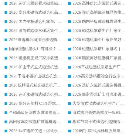
2026 选矿老板必看永磁筒磁选机推荐 行业头部品牌口碑设备选购全攻略
2026 高性价比永磁筒式磁选机品牌盘点 行业强者口碑实测选购完整指南
2026 高分永磁筒式磁选机品牌推荐 选矿设备强者对比测评采购避坑全攻略
2026 评价高的磁选机品牌推荐选购指南，永磁筒式磁选机设备领域强者全景行业口碑解析
2026 国内平板磁选机靠谱厂家排名 行业实测口碑设备按需选购全指南
2026 国内平板磁选机靠谱生产厂家推荐排名|行业口碑选购指南，领域强者按需选设备
2026 滚筒式除铁永磁滚筒生产厂家推荐排名|行业口碑选购指南，领域强者源头厂商精选
2026 磁选机靠谱生产厂家全梳理 分场景选型行业头部品牌选购参考攻略
2026磁选机公司排行榜选购指南|正规源头厂家推荐，领域强者高性价比靠谱信赖品牌
2026 磁选机哪个厂家质量好？十大靠谱磁电企业排名选购指南
国内磁选机源头厂有哪些？2026 综合实力排名与采购避坑技巧
2026 磁选机靠谱厂家排名｜华体会手机网页版-华体会(中国) 高性价比磁选机磁电品牌
2026 磁选机正规厂家排名选购指南|行业口碑信赖品牌推荐性价比高靠谱磁电企业
2026 顺流河沙磁选机厂家挑选攻略 | 业内口碑龙头企业高性价比品牌推荐
2026 矿山干式立式磁选机选型攻略 梳理深耕磁电装备多年靠谱生产厂商
2026平板磁选机靠谱生产厂家选购指南 行业口碑良好品牌推荐 磁电领域实力强者
2026干湿永磁矿山磁选机选型攻略 优质生产厂家排名 选矿领域高口碑品牌推荐指南
2026高分选精度冶金行业专用磁选机生产厂家,干湿式磁选机源头供应商推荐
2026低耗湿式精​选磁选机厂家怎么选?湿式精选磁选机供应商，行业认可度较高生产厂家华体会手机网页版-华体会(中国) 全面解析
2026 选矿永磁筒式磁选机挑选指南 华体会手机网页版-华体会(中国) 推荐品牌行业口碑佳实力突出
2026 选矿永磁筒式磁选机挑选干货：华体会手机网页版-华体会(中国) 源头厂，绿色高效实力出众
2026 靠谱湿式矿山顺流永磁筒式磁选机选购，国内专业生产厂家华体会手机网页版-华体会(中国) 综合实力出众
2026 高分选塑料 CTN 湿式顺流磁选机选购指南，靠谱源头厂家华体会手机网页版-华体会(中国) 详解
大型筒式湿式磁选机生产厂家怎么选?华体会手机网页版-华体会(中国) 设备口碑广受行业认可
全磁高吸附深度永磁滚筒选购指南 业内口碑稳定磁电设备生产厂家详细推荐
湿式提纯高效高梯度平板磁选机靠谱设备源头厂商华体会手机网页版-华体会(中国) 综合测评
高回收率湿式选矿磁选机选购指南 业内口碑磁电设备生产厂家实力解析
板式节能干式磁选机选购指南，源头生产厂家华体会手机网页版-华体会(中国) 综合实力可观
2026 钛矿选矿优选：湿式永磁筒式磁选机源头厂家华体会手机网页版-华体会(中国) 综合解析
2026矿用湿式高梯度强磁磁选机选购指南，临朐靠谱磁电生产厂家华体会手机网页版-华体会(中国) 详解