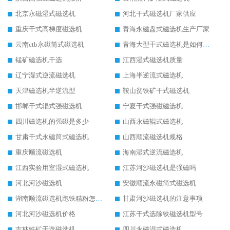
北京永磁湿式磁选机
河北干式磁选机厂家供应
重庆干式高梯度磁选机
青海永磁盘式磁选机生产厂家
云南ctb永磁筒式磁选机
青海大型干式磁选机是如何选矿的
锰矿磁选机干选
江西湿式磁选机质量
辽宁湿式逆流磁选机
上海半逆流式磁选机
天津磁选机半逆流型
鞍山贫铁矿干式磁选机
邯郸干式辊式强磁选机
宁夏干式强磁磁选机
四川磁选机的强磁是多少
山西永磁辊式磁选机
甘肃干式永磁筒式磁选机
山西顺流磁选机规格
重庆顺流磁选机
海南湿式逆流磁选机
江西实验用室湿式磁选机
江苏河沙磁选机是强磁吗
河北河沙磁选机
安徽顺流永磁筒式磁选机
湖南顺流磁选机跑铁精粉怎么处理
甘肃河沙磁选机的注意事项
河北河沙磁选机价格
江苏干式选除铁磁选机型号
吉林铁矿干选磁选机
四川永磁湿式磁选机