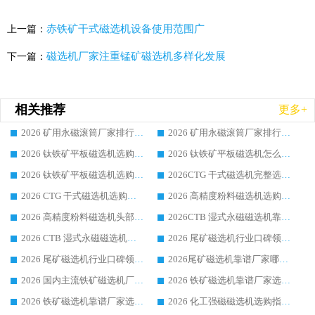
赤铁矿干式磁选机设备使用范围广
上一篇：
磁选机厂家注重锰矿磁选机多样化发展
下一篇：
相关推荐
更多+
2026 矿用永磁滚筒厂家排行榜选购干货指南 行业口碑标杆华体会手机网页版-华体会(中国) 实力出众
2026 矿用永磁滚筒厂家排行榜选购指南，行业口碑领域强者华体会手机网页版-华体会(中国)
2026 钛铁矿平板磁选机选购全攻略 市场公认优质品牌厂家实力排行榜
2026 钛铁矿平板磁选机怎么选 靠谱生产企业实力排行榜选购参考攻略
2026 钛铁矿平板磁选机选购指南 行业口碑优选品牌生产企业实力排行榜
2026CTG 干式磁选机完整选购指南 行业口碑顶尖靠谱生产龙头厂家实力推荐
2026 CTG 干式磁选机选购指南|行业口碑靠谱生产厂家领域强者推荐
2026 高精度粉料磁选机选购全攻略 行业优质品牌华体会手机网页版-华体会(中国) 实力深度解析
2026 高精度粉料磁选机头部厂家选购指南 行业口碑靠谱品牌推荐 领域强者华体会手机网页版-华体会(中国) 解析
2026CTB 湿式永磁磁选机靠谱厂家实力排行榜 铁矿选矿设备采购全流程选购指南
2026 CTB 湿式永磁磁选机选购指南|行业口碑良好品牌推荐，领域强者华体会手机网页版-华体会(中国)
2026 尾矿磁选机行业口碑领域强者，源头直供国内主流厂家华体会手机网页版-华体会(中国) 一站式服务
2026 尾矿磁选机行业口碑领域强者，源头直供国内主流厂家华体会手机网页版-华体会(中国) 一站式服务
2026尾矿磁选机靠谱厂家哪家好 行业口碑领域强者华体会手机网页版-华体会(中国) 推荐
2026 国内主流铁矿磁选机厂家选购指南|行业口碑好品牌推荐，领域强者华体会手机网页版-华体会(中国)
2026 铁矿磁选机靠谱厂家选购全攻略 行业标杆华体会手机网页版-华体会(中国) 设备性价比出众
2026 铁矿磁选机靠谱厂家选购指南，领域强者华体会手机网页版-华体会(中国) 铁矿磁选机性价比高
2026 化工强磁磁选机选购指南 5 家行业口碑靠谱厂家领域强者推荐