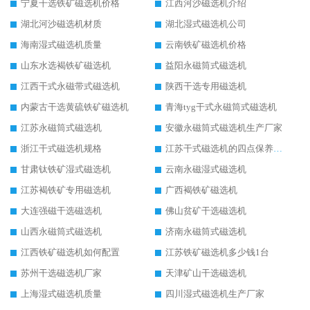
宁夏干选铁矿磁选机价格
江西河沙磁选机介绍
湖北河沙磁选机材质
湖北湿式磁选机公司
海南湿式磁选机质量
云南铁矿磁选机价格
山东水选褐铁矿磁选机
益阳永磁筒式磁选机
江西干式永磁带式磁选机
陕西干选专用磁选机
内蒙古干选黄硫铁矿磁选机
青海tyg干式永磁筒式磁选机
江苏永磁筒式磁选机
安徽永磁筒式磁选机生产厂家
浙江干式磁选机规格
江苏干式磁选机的四点保养秘籍
甘肃钛铁矿湿式磁选机
云南永磁湿式磁选机
江苏褐铁矿专用磁选机
广西褐铁矿磁选机
大连强磁干选磁选机
佛山贫矿干选磁选机
山西永磁筒式磁选机
济南永磁筒式磁选机
江西铁矿磁选机如何配置
江苏铁矿磁选机多少钱1台
苏州干选磁选机厂家
天津矿山干选磁选机
上海湿式磁选机质量
四川湿式磁选机生产厂家