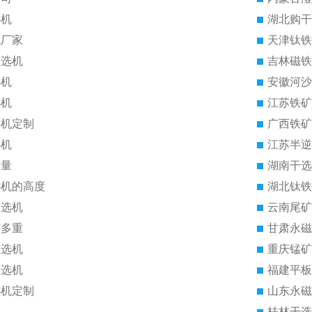
选机
湖北购干
机厂家
天津钛铁
磁选机
吉林磁铁
选机
安徽河沙
选机
江苏铁矿
选机定制
广西铁矿
选机
江苏半逆
质量
湖南干选
选机的高度
湖北钛铁
磁选机
云南尾矿
有多重
甘肃永磁
磁选机
重庆锰矿
磁选机
福建平板
选机定制
山东永磁
桂林干选