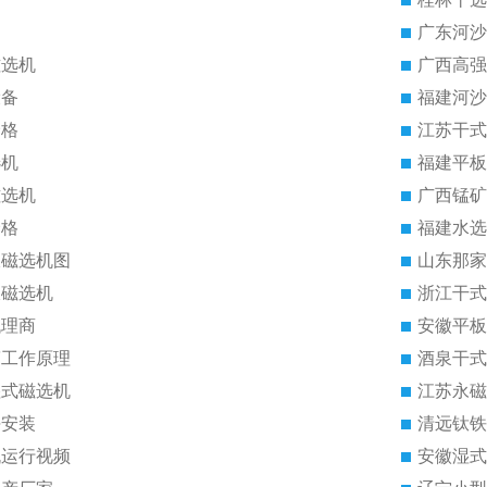
广东河沙
磁选机
广西高强
设备
福建河沙
价格
江苏干式
选机
福建平板
磁选机
广西锰矿
价格
福建水选
板磁选机图
山东那家
板磁选机
浙江干式
代理商
安徽平板
筒工作原理
酒泉干式
湿式磁选机
江苏永磁
块安装
清远钛铁
机运行视频
安徽湿式