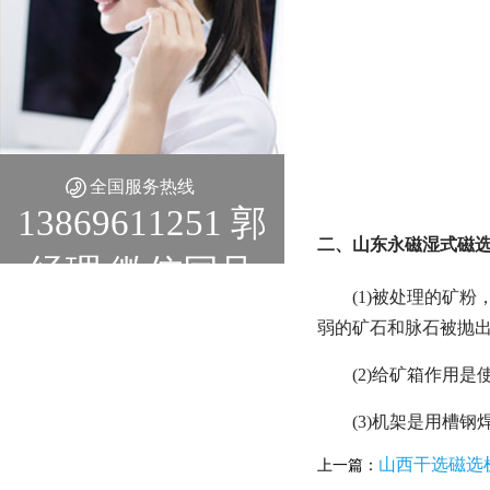
全国服务热线
13869611251 郭
二、山东永磁湿式磁选
经理 微信同号
(1)被处理的矿
弱的矿石和脉石被抛
(2)给矿箱作用
(3)机架是用槽
山西干选磁选
上一篇：