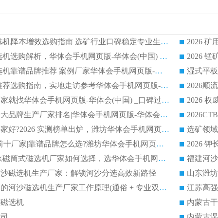
2026CTG 干式磁选机降本增效选购指南 选矿行业口碑稳定专业生产强者盘点
2026 湿式分选磁选机选购解析，华体会手机网页版-华体会(中国) 设备综合实力详解
2026
2026 市场主流磁选机靠谱品牌推荐 案例厂家华体会手机网页版-华体会(中国) 大众倾心之选
2026 磁选机厂家推荐选购指南，实地走访参考华体会手机网页版-华体会(中国) 合作口碑表现
2026选强磁滚筒厂家就找华体会手机网页版-华体会(中国) _口碑过硬用料扎实_性价比优势突出
2026 
2026磁选机好的十大品牌生产厂家排名|华体会手机网页版-华体会(中国) 凭实力入磅
权威湿式磁选机哪家好?2026 实测榜单出炉，潍坊华体会手机网页版-华体会(中国) 大厂实力领跑
青州磁选机 TOP 前十厂家|靠谱品牌怎么选?潍坊华体会手机网页版-华体会(中国) 实力出圈
2026 CTB半逆流永磁筒式磁选机厂家如何选择，选华体会手机网页版-华体会(中国) 原因，硬核实测不踩坑指南
选河沙磁选机生产厂家：解锁河沙分选高效新路径
福建2026性价比高的河沙磁选机生产厂家工作原理(通俗 + 专业双版，适配产品文案/介绍使用)
江苏高强
磁磁选机
内蒙古干
公司
内蒙古湿