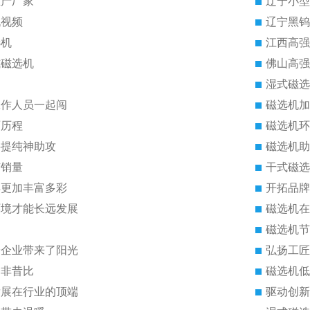
生产厂家
辽宁小型
机视频
辽宁黑钨
选机
江西高强
式磁选机
佛山高强
湿式磁选
工作人员一起闯
磁选机加
雨历程
磁选机环
料提纯神助攻
磁选机助
有销量
干式磁选
得更加丰富多彩
开拓品牌
环境才能长远发展
磁选机在
磁选机节
给企业带来了阳光
弘扬工匠
今非昔比
磁选机低
发展在行业的顶端
驱动创新