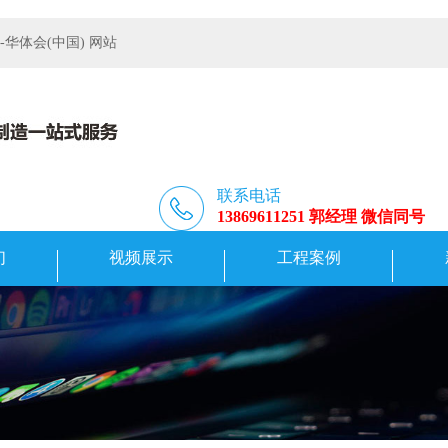
体会(中国) 网站
联系电话
13869611251 郭经理 微信同号
们
视频展示
工程案例