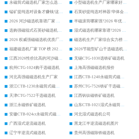
永磁筒式磁选机厂家怎么选?14 年老厂华体会手机网页版-华体会(中国) 凭实力出圈，这 5 大优势太圈粉
小型磁选机生产厂家哪家好?2026 年实测推荐，华体会手机网页版-华体会(中国) 十年口碑厂值得闭眼入
锰矿提纯选对设备才赚钱!这家临朐厂家的强磁辊磁选机凭啥成行业标杆?
石英砂提纯选对神器!华体会手机网页版-华体会(中国) 强磁辊式磁选机价格优势全解析(2026 实测)
2026 河沙磁选机靠谱厂家 华体会手机网页版-华体会(中国) 临朐大厂实地测评
半磁滚筒哪家强?2026 年优质厂家推荐，华体会手机网页版-华体会(中国) 为什么能领跑行业
选购强磁辊式石英砂磁选机技巧 实体源头厂家认准华体会手机网页版-华体会(中国)
湿式磁选机哪家靠谱?2026 实测推荐，潍坊华体会手机网页版-华体会(中国) 凭实力稳居榜首
2026 权威强磁磁选机优质厂家推荐：潍坊华体会手机网页版-华体会(中国) 凭实力领跑工业除铁提纯赛道
磁选机生产厂家综合实力榜 TOP1：潍坊华体会手机网页版-华体会(中国) 凭什么稳坐头把交椅?
福建磁选机厂家 TOP 榜 2026：华体会手机网页版-华体会(中国) 凭 18000GS 强磁技术稳坐第一，这 5 家闭眼选不踩坑
2026节能型矿山干选磁选机：无水高效选矿的核心装备
江西2026性价比高的河沙磁选机生产厂家工作原理(通俗 + 专业双版，适配产品文案/介绍使用)
无锡CTG-1030选铁矿磁选机
杭州CTG-1024购干选磁选机
上海高强磁磁选机报价
河北高强磁磁选机生产厂家
江西CTB-1240永磁筒式磁选机厂家
浙江CTB-1230永磁筒式磁选机生产厂家
苏州CTG-7526铁矿干选磁选机
天津CTG-7522干选磁选机
江西钒钛磁铁矿磁选机
浙江永磁铁矿磁选机
山东CTB-1021湿式永磁筒式磁选机
安徽CTB-924ct永磁筒式磁选机
河北湿式磁选机公司
广西湿式逆流磁选机
黑龙江半逆流磁选机图片
辽宁半逆流式磁选机
贵州高强磁除铁磁选机