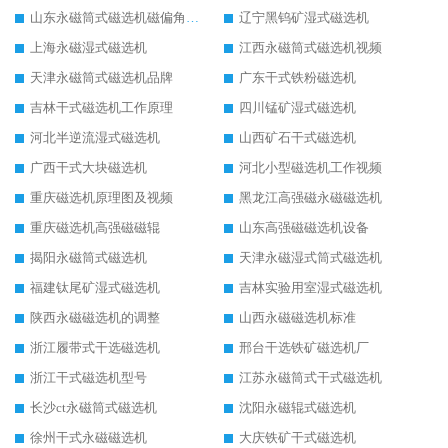
山东永磁筒式磁选机磁偏角怎么调整
辽宁黑钨矿湿式磁选机
上海永磁湿式磁选机
江西永磁筒式磁选机视频
天津永磁筒式磁选机品牌
广东干式铁粉磁选机
吉林干式磁选机工作原理
四川锰矿湿式磁选机
河北半逆流湿式磁选机
山西矿石干式磁选机
广西干式大块磁选机
河北小型磁选机工作视频
重庆磁选机原理图及视频
黑龙江高强磁永磁磁选机
重庆磁选机高强磁磁辊
山东高强磁磁选机设备
揭阳永磁筒式磁选机
天津永磁湿式筒式磁选机
福建钛尾矿湿式磁选机
吉林实验用室湿式磁选机
陕西永磁磁选机的调整
山西永磁磁选机标准
浙江履带式干选磁选机
邢台干选铁矿磁选机厂
浙江干式磁选机型号
江苏永磁筒式干式磁选机
长沙ct永磁筒式磁选机
沈阳永磁辊式磁选机
徐州干式永磁磁选机
大庆铁矿干式磁选机