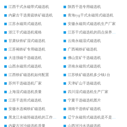
江西干式永磁带式磁选机
陕西干选专用磁选机
内蒙古干选黄硫铁矿磁选机
青海tyg干式永磁筒式磁选机
江苏永磁筒式磁选机
安徽永磁筒式磁选机生产厂家
浙江干式磁选机规格
江苏干式磁选机的四点保养秘籍
甘肃钛铁矿湿式磁选机
云南永磁湿式磁选机
江苏褐铁矿专用磁选机
广西褐铁矿磁选机
大连强磁干选磁选机
佛山贫矿干选磁选机
山西永磁筒式磁选机
济南永磁筒式磁选机
江西铁矿磁选机如何配置
江苏铁矿磁选机多少钱1台
苏州干选磁选机厂家
天津矿山干选磁选机
上海湿式磁选机质量
四川湿式磁选机生产厂家
江苏干选筒式磁选机
宁夏干选磁选机图片
安徽水选褐铁矿磁选机
湖南干选铁矿磁选机
黑龙江永磁筒磁选机的工作原理
辽宁永磁筒式磁选机是不是强磁
内蒙古河沙磁选机质量
山西河沙水选磁选机