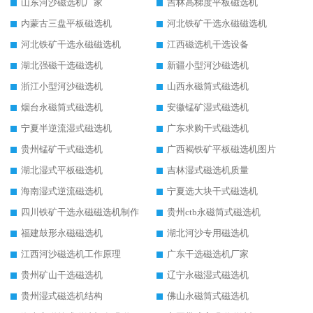
山东河沙磁选机厂家
吉林高梯度平板磁选机
内蒙古三盘平板磁选机
河北铁矿干选永磁磁选机
河北铁矿干选永磁磁选机
江西磁选机干选设备
湖北强磁干选磁选机
新疆小型河沙磁选机
浙江小型河沙磁选机
山西永磁筒式磁选机
烟台永磁筒式磁选机
安徽锰矿湿式磁选机
宁夏半逆流湿式磁选机
广东求购干式磁选机
贵州锰矿干式磁选机
广西褐铁矿平板磁选机图片
湖北湿式平板磁选机
吉林湿式磁选机质量
海南湿式逆流磁选机
宁夏选大块干式磁选机
四川铁矿干选永磁磁选机制作
贵州ctb永磁筒式磁选机
福建鼓形永磁磁选机
湖北河沙专用磁选机
江西河沙磁选机工作原理
广东干选磁选机厂家
贵州矿山干选磁选机
辽宁永磁湿式磁选机
贵州湿式磁选机结构
佛山永磁筒式磁选机