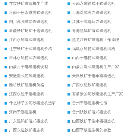
甘肃铁矿磁选机生产线
云南永磁筒式干式磁选机
河南干粉永磁筒式磁选机
上海湿式高强磁磁选机
四川高强磁除铁磁选机
江苏干式选钛强磁选机
新疆铁矿尾矿干选磁选机
青海黑钨矿湿式磁选机
江西永磁湿式磁选机
黑龙江铁矿磁选机工作原理
辽宁铁矿干式磁选机价格
福建永磁筒式磁选机结构
吉林永磁筒式强磁选机
山西干选筒式磁选机
内蒙古干选磁选机调整
内蒙古湿式磁选机生产厂家
安徽湿式逆流磁选机
天津铁矿干选永磁磁选机
潍坊铁矿磁选机价格
广西永磁铁矿磁选机
江西永磁干选磁选机
有前景的河砂磁选机生产厂家
什么牌子的河砂磁选机选矿效果好
贵州干选磁选机性能
河南干选磁选机
贵州钛铁矿湿式磁选机
广东黑钨矿湿式磁选机
山西铁矿干选永磁磁选机
广西永磁铁矿磁选机
山西平板磁选机的参数