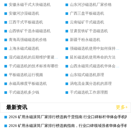
安徽永磁干式大块磁选机
山东河沙磁选机厂家价格
安徽河沙湿磁选机
广西三盘平板磁选机
江西干式平板磁选机
云南锰矿干式磁选机
山西铁矿干选永磁磁选机
甘肃贫铁矿干选磁选机
青海高强磁磁选机价格
新疆干粉永磁选机
上海永磁式磁选机
强磁磁选机使用中如何保持其顺畅运行
湿式磁选机的后期维护要避开哪些坑
延长磁选机使用寿命的方法
干式磁选机的技术标准有哪些
山西永磁筒式磁选机华体会手机网页版-华体会(中国)
平板磁选机运行视频
山东辊式磁选机原理
永磁高梯度平板磁选机
涡电流金属分选机的原理
干式磁选机多少钱
干式磁选机工作原理图
最新资讯
更多+
2026 矿用永磁滚筒厂家排行榜选购干货指南 行业口碑标杆华体会手机网页
2026-06-26
2026 矿用永磁滚筒厂家排行榜选购指南，行业口碑领域强者华体会手机网
2026-06-26