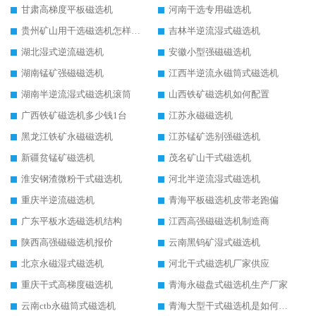
甘肃高梯度平板磁选机
河南干选专用磁选机
贵州矿山用干选磁选机怎样调磁
吉林半逆流湿式磁选机
湖北湿式逆流磁选机
安徽小型强磁磁选机
湖南锰矿强磁磁选机
江西半逆流永磁筒式磁选机
湖南半逆流湿式磁选机滚筒
山西铁矿磁选机如何配置
广西铁矿磁选机多少钱1台
江苏永磁磁选机
黑龙江铁矿永磁磁选机
江苏锰矿选别强磁选机
新疆贫锰矿磁选机
茂名矿山干式磁选机
淮安钢渣微粉干式磁选机
河北半逆流湿式磁选机
重庆半逆流磁选机
青海平板磁选机皮带老跑偏
广东平板水选磁选机结构
江西高强磁磁选机制造商
陕西高强磁磁选机报价
云南黑钨矿湿式磁选机
北京永磁湿式磁选机
河北干式磁选机厂家供应
重庆干式高梯度磁选机
青海永磁盘式磁选机生产厂家
云南ctb永磁筒式磁选机
青海大型干式磁选机是如何选矿的