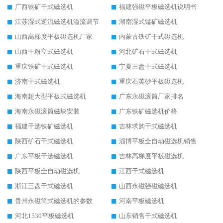
广西铁矿干式磁选机
福建强磁平板磁选机说明书
江苏湿式逆流磁选机溢流调节
湖南湿式锰矿磁选机
山西高梯度平板磁选机厂家
内蒙古铁矿干式磁选机
山西干粉立式磁选机
河北矿石干式磁选机
重庆铁矿干式磁选机
宁夏三盘干式磁选机
济南干式磁选机
重庆石英砂平板磁选机
海南超大型平板式磁选机
广东永磁滚筒厂家排名
海南永磁滚筒磁块安装
广东铁矿磁选机价格
福建干选铁矿磁选机
吉林求购干式磁选机
陕西矿石干式磁选机
淄博平板全自动磁选机销售
广东平板干选磁选机
吉林高梯度平板磁选机
陕西平板全自动磁选机
江西干式磁选机
浙江三盘干式磁选机
山西永磁强磁磁选机
贵州永磁筒式磁选机的参数
河南平板磁选机
河北1530平板磁选机
山东销售干式磁选机