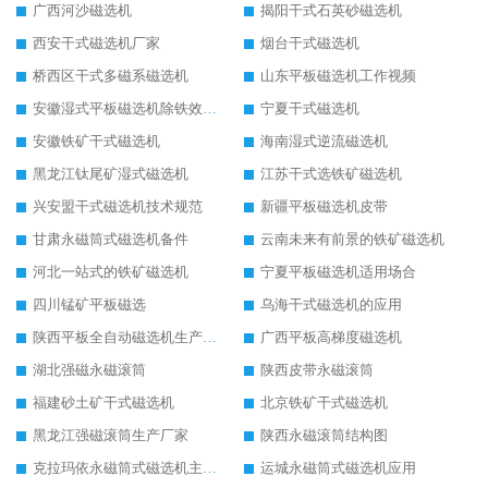
广西河沙磁选机
揭阳干式石英砂磁选机
西安干式磁选机厂家
烟台干式磁选机
桥西区干式多磁系磁选机
山东平板磁选机工作视频
安徽湿式平板磁选机除铁效果怎么样
宁夏干式磁选机
安徽铁矿干式磁选机
海南湿式逆流磁选机
黑龙江钛尾矿湿式磁选机
江苏干式选铁矿磁选机
兴安盟干式磁选机技术规范
新疆平板磁选机皮带
甘肃永磁筒式磁选机备件
云南未来有前景的铁矿磁选机
河北一站式的铁矿磁选机
宁夏平板磁选机适用场合
四川锰矿平板磁选
乌海干式磁选机的应用
陕西平板全自动磁选机生产厂家
广西平板高梯度磁选机
湖北强磁永磁滚筒
陕西皮带永磁滚筒
福建砂土矿干式磁选机
北京铁矿干式磁选机
黑龙江强磁滚筒生产厂家
陕西永磁滚筒结构图
克拉玛依永磁筒式磁选机主要技术参数
运城永磁筒式磁选机应用