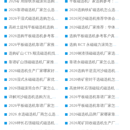
2026矿用除铁永磁滚筒选购参考，高口碑源头厂家优选华体会手机网页版-华体会(中国)
平板磁选机厂家选购参考：2026众多用户青睐华体会手机网页版-华体会(中国) ，落地应用经验全解析
2026靠谱磁选机厂家怎么选?综合实测，众多客户青睐华体会手机网页版-华体会(中国) 设备
2026选购铁矿磁选机怎么选?综合口碑出众的华体会手机网页版-华体会(中国) 值得矿山用户参考
2026干湿式磁选机选购怎么选?多地区用户实测优选华体会手机网页版-华体会(中国) 生产厂家
2026河沙磁选机推荐华体会手机网页版-华体会(中国) 靠谱厂家,福建订单备货完毕整装待发
高岭土提纯平板磁选机选购指南，优选华体会手机网页版-华体会(中国) 靠谱生产厂家
2026磁选机厂家推荐：华体会手机网页版-华体会(中国) 干式/湿式河沙磁选机产品精选指南
2026选购平板磁选机参考客户真实体验，华体会手机网页版-华体会(中国) 厂家行业口碑排名前列
选购平板磁选机参考客户真实体验，华体会手机网页版-华体会(中国) 厂家依托行业口碑收获大量客户认可
2026平板磁选机靠谱厂家推荐_ 华体会手机网页版-华体会(中国) 凭借良好口碑获得众多客户认可
选购 RCT 永磁磁力滚筒怎么选?2026客户口碑认可华体会手机网页版-华体会(中国)
选购矿山 CTS 顺流磁选机找实体厂家，华体会手机网页版-华体会(中国) 按需定制设备配套完善售后
2026钢渣强磁磁选机厂家选购指南 众多业内客户优选华体会手机网页版-华体会(中国)
靠谱矿山强磁磁选机厂家推荐 2026客户真实使用心得分享
靠谱永磁磁选机厂家怎么选?福建客户真实体验分享华体会手机网页版-华体会(中国) 品牌
2026磁选机生产厂家哪家好?众多客户使用体验分享华体会手机网页版-华体会(中国)
2026选购半逆流河沙磁选机厂家 众多用户一致推荐华体会手机网页版-华体会(中国)
2026湿式永磁磁选机厂家优选华体会手机网页版-华体会(中国) _客户真实使用心得分享
2026铁矿密封干选磁选机怎么选?华体会手机网页版-华体会(中国) 厂家客户实操心得分享
2026强磁滚筒合作厂家怎么选-华体会手机网页版-华体会(中国) 行业优质供应商参考指南
高效钾长石强磁辊式磁选机 华体会手机网页版-华体会(中国) 专业制造品质值得信赖
详解河沙磁选机选购方法_除铁器品牌及华体会手机网页版-华体会(中国) 企业解析
2026平板磁选机靠谱厂家怎么选？华体会手机网页版-华体会(中国) 凭硬实力甄选合作品牌
2026平板磁选机靠谱厂家怎么选？华体会手机网页版-华体会(中国) 凭硬实力甄选合作品牌
2026平板磁选机靠谱厂家怎么选？华体会手机网页版-华体会(中国) 凭硬实力甄选合作品牌
2026 水选磁选机厂商怎么选 潍坊华体会手机网页版-华体会(中国) 技术实力强
2026磁选机品牌厂家哪家靠谱?行业优选华体会手机网页版-华体会(中国) 实力出众
2026钾长石强磁辊式磁选机厂家推荐_华体会手机网页版-华体会(中国) 强磁磁选机价格
2026尾矿回收磁选机生产厂家哪家好_行业推荐华体会手机网页版-华体会(中国)