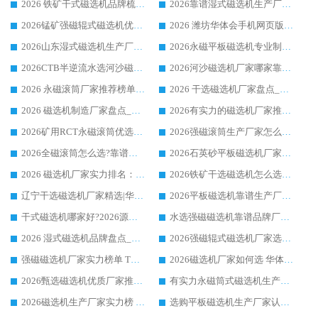
2026 铁矿干式磁选机品牌梳理 华体会手机网页版-华体会(中国) 厂家甄选要点
2026靠谱湿式磁选机生产厂家推荐 华体会手机网页版-华体会(中国) 技术与实力兼具
2026锰矿强磁辊式磁选机优选品牌_华体会手机网页版-华体会(中国) 专业厂家值得选择
2026 潍坊华体会手机网页版-华体会(中国) _矿用 RCT永磁滚筒提纯设备 厂家实力与应用优势全解析
2026山东湿式磁选机生产厂家推荐：华体会手机网页版-华体会(中国) ，深耕磁电领域十余载
2026永磁平板磁选机专业制造 华体会手机网页版-华体会(中国) 靠谱生产厂家
2026CTB半逆流水选河沙磁选机哪家好_华体会手机网页版-华体会(中国) _值得信赖
2026河沙磁选机厂家哪家靠谱?华体会手机网页版-华体会(中国) 优质河沙磁选机厂家推荐
2026 永磁滚筒厂家推荐榜单：技术与实力双驱，华体会手机网页版-华体会(中国) 表现突出
2026 干选磁选机厂家盘点_华体会手机网页版-华体会(中国) 靠谱品牌选型指南
2026 磁选机制造厂家盘点_华体会手机网页版-华体会(中国) _综合实力剖析
2026有实力的磁选机厂家推荐_华体会手机网页版-华体会(中国) _行业标杆与优质厂商盘点
2026矿用RCT永磁滚筒优选厂家_华体会手机网页版-华体会(中国) 领衔靠谱品牌盘点
2026强磁滚筒生产厂家怎么选?行业口碑推荐华体会手机网页版-华体会(中国)
2026全磁滚筒怎么选?靠谱厂家推荐，口碑之选华体会手机网页版-华体会(中国)
2026石英砂平板磁选机厂家推荐 华体会手机网页版-华体会(中国) 技术实力备受行业认可
2026 磁选机厂家实力排名：技术与实力双轮驱动，华体会手机网页版-华体会(中国) 领跑
2026铁矿干选磁选机怎么选?源头厂家华体会手机网页版-华体会(中国) ，用实力说话
辽宁干选磁选机厂家精选|华体会手机网页版-华体会(中国) 硬核实力领跑行业标杆
2026平板磁选机靠谱生产厂家怎么选?行业标杆华体会手机网页版-华体会(中国) ，凭硬实力脱颖而出
干式磁选机哪家好?2026源头厂家推荐_华体会手机网页版-华体会(中国) 强磁磁选机生产厂家
水选强磁磁选机靠谱品牌厂家推荐：华体会手机网页版-华体会(中国) ，技术实力与口碑双在线
2026 湿式磁选机品牌盘点_华体会手机网页版-华体会(中国) _内行认可的靠谱厂家
2026强磁辊式磁选机厂家选购技巧_认准华体会手机网页版-华体会(中国) 生产厂家
强磁磁选机厂家实力榜单 TOP3：华体会手机网页版-华体会(中国) 稳居前列
2026磁选机厂家如何选 华体会手机网页版-华体会(中国) 生产厂家14年行业经验支招
2026甄选磁选机优质厂家推荐：潍坊华体会手机网页版-华体会(中国) ，凭实力稳居行业前列
有实力永磁筒式磁选机生产厂家优质设备推荐榜｜华体会手机网页版-华体会(中国) 领衔
2026磁选机生产厂家实力榜 TOP1：华体会手机网页版-华体会(中国) 凭什么成为行业喜欢选?
选购平板磁选机生产厂家认准华体会手机网页版-华体会(中国) 老牌生产厂家收获众多回头客