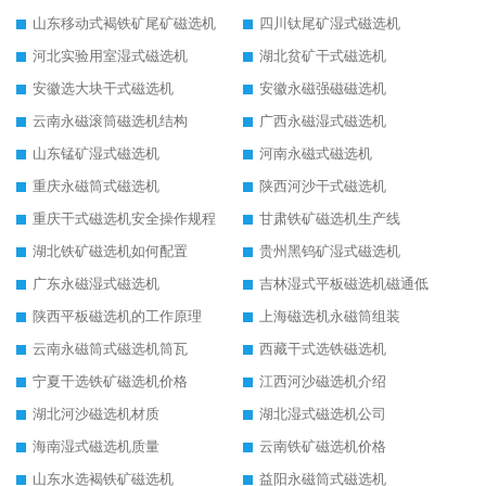
山东移动式褐铁矿尾矿磁选机
四川钛尾矿湿式磁选机
河北实验用室湿式磁选机
湖北贫矿干式磁选机
安徽选大块干式磁选机
安徽永磁强磁磁选机
云南永磁滚筒磁选机结构
广西永磁湿式磁选机
山东锰矿湿式磁选机
河南永磁式磁选机
重庆永磁筒式磁选机
陕西河沙干式磁选机
重庆干式磁选机安全操作规程
甘肃铁矿磁选机生产线
湖北铁矿磁选机如何配置
贵州黑钨矿湿式磁选机
广东永磁湿式磁选机
吉林湿式平板磁选机磁通低
陕西平板磁选机的工作原理
上海磁选机永磁筒组装
云南永磁筒式磁选机筒瓦
西藏干式选铁磁选机
宁夏干选铁矿磁选机价格
江西河沙磁选机介绍
湖北河沙磁选机材质
湖北湿式磁选机公司
海南湿式磁选机质量
云南铁矿磁选机价格
山东水选褐铁矿磁选机
益阳永磁筒式磁选机