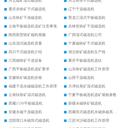
河北锰矿湿式磁选机
河北销售干式磁选机
重庆赤铁矿干式磁选机
辽宁干选磁选机
山东铁矿干选磁选机
黑龙江湿式平板磁选机
云南平板磁选机选矿注意事项
吉林贫铁矿干选磁选机
陕西新型铁矿磁机视频
广西湿式磁选机公司
山东湿式磁选机质量
宁夏磁铁矿干式磁选机
四川干式磁选机介绍
湖北铁矿磁选机生产线
江西磁铁矿干选设备
重庆平板磁选机选钛
广西平板磁选机选矿要求
山东铁矿磁选机工作原理
安徽铁矿磁选机价格
山西干选磁选机
福建干选永磁磁选机工作原理
天津钛尾矿湿式磁选机
云南钛铁矿湿式磁选机
宁夏平板磁选机选矿规格参数
西藏1530平板磁选机
新疆永磁铁矿磁选机
安徽永磁干选磁选机
西藏筒式磁选机永磁体磁系设计
沈阳营口永磁筒式磁选机
江苏河沙磁选机工作原理