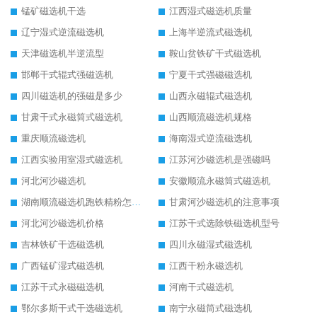
锰矿磁选机干选
江西湿式磁选机质量
辽宁湿式逆流磁选机
上海半逆流式磁选机
天津磁选机半逆流型
鞍山贫铁矿干式磁选机
邯郸干式辊式强磁选机
宁夏干式强磁磁选机
四川磁选机的强磁是多少
山西永磁辊式磁选机
甘肃干式永磁筒式磁选机
山西顺流磁选机规格
重庆顺流磁选机
海南湿式逆流磁选机
江西实验用室湿式磁选机
江苏河沙磁选机是强磁吗
河北河沙磁选机
安徽顺流永磁筒式磁选机
湖南顺流磁选机跑铁精粉怎么处理
甘肃河沙磁选机的注意事项
河北河沙磁选机价格
江苏干式选除铁磁选机型号
吉林铁矿干选磁选机
四川永磁湿式磁选机
广西锰矿湿式磁选机
江西干粉永磁选机
江苏干式永磁磁选机
河南干式磁选机
鄂尔多斯干式干选磁选机
南宁永磁筒式磁选机