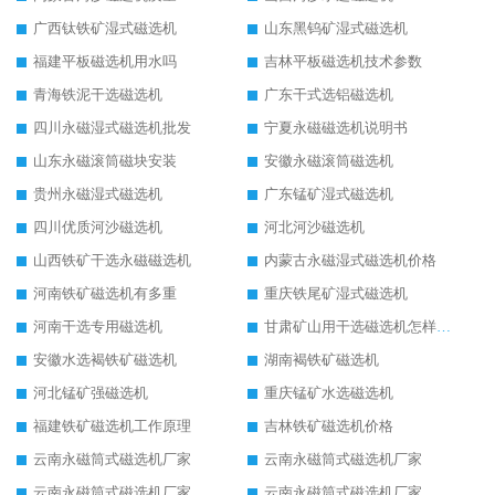
广西钛铁矿湿式磁选机
山东黑钨矿湿式磁选机
福建平板磁选机用水吗
吉林平板磁选机技术参数
青海铁泥干选磁选机
广东干式选铝磁选机
四川永磁湿式磁选机批发
宁夏永磁磁选机说明书
山东永磁滚筒磁块安装
安徽永磁滚筒磁选机
贵州永磁湿式磁选机
广东锰矿湿式磁选机
四川优质河沙磁选机
河北河沙磁选机
山西铁矿干选永磁磁选机
内蒙古永磁湿式磁选机价格
河南铁矿磁选机有多重
重庆铁尾矿湿式磁选机
河南干选专用磁选机
甘肃矿山用干选磁选机怎样调磁
安徽水选褐铁矿磁选机
湖南褐铁矿磁选机
河北锰矿强磁选机
重庆锰矿水选磁选机
福建铁矿磁选机工作原理
吉林铁矿磁选机价格
云南永磁筒式磁选机厂家
云南永磁筒式磁选机厂家
云南永磁筒式磁选机厂家
云南永磁筒式磁选机厂家