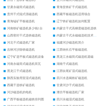
甘肃永磁筒式磁选机
青海贫铁矿干式磁选机
贵州干式辊式强磁选机
西藏平板磁选机适用场合
青海锰矿平板磁选机
辽宁铁矿磁选机如何配置
河南铁矿磁选机多少钱1台
内蒙古干式高梯度磁选机选铁
山西密封干式选铁磁选机
内蒙古干式永磁磁选机技术要求
河北干式磁选机厂家
福建河沙磁选机简介
吉林河沙除铁磁选机
江西钠长石平板磁选机
辽宁矿选平板式磁选机设备
黑龙江永磁筒式磁选机退磁
河南永磁筒式磁选机筒瓦
湖南干式磁选机
黑龙江干式磁选机
江西钛尾矿湿式磁选机
陕西实验用室湿式磁选机
四川水选褐铁矿磁选机
西藏干选铁矿磁选机
甘肃河沙干式磁选机
河沙磁选机的电机
潍坊平板磁选机厂家
广西平板磁选机磁铁排列图
四川永磁湿式磁选机