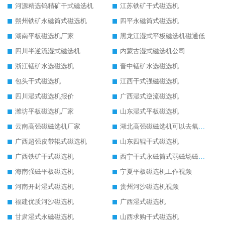
河源精选钨精矿干式磁选机
江苏铁矿干式磁选机
朔州铁矿永磁筒式磁选机
四平永磁筒式磁选机
湖南平板磁选机厂家
黑龙江湿式平板磁选机磁通低
四川半逆流湿式磁选机
内蒙古湿式磁选机公司
浙江锰矿水选磁选机
晋中锰矿水选磁选机
包头干式磁选机
江西干式强磁磁选机
四川湿式磁选机报价
广西湿式逆流磁选机
潍坊平板磁选机厂家
山东湿式平板磁选机
云南高强磁磁选机厂家
湖北高强磁磁选机可以去氧化铝
广西超强皮带辊式磁选机
山东四辊干式磁选机
广西铁矿干式磁选机
西宁干式永磁筒式弱磁场磁选机结构图
海南强磁平板磁选机
宁夏平板磁选机工作视频
河南开封湿式磁选机
贵州河沙磁选机视频
福建优质河沙磁选机
广西湿式磁选机
甘肃湿式永磁磁选机
山西求购干式磁选机