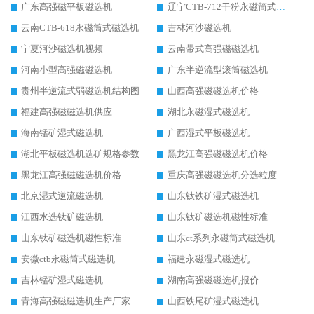
广东高强磁平板磁选机
辽宁CTB-712干粉永磁筒式磁选机
云南CTB-618永磁筒式磁选机
吉林河沙磁选机
宁夏河沙磁选机视频
云南带式高强磁磁选机
河南小型高强磁磁选机
广东半逆流型滚筒磁选机
贵州半逆流式弱磁选机结构图
山西高强磁磁选机价格
福建高强磁磁选机供应
湖北永磁湿式磁选机
海南锰矿湿式磁选机
广西湿式平板磁选机
湖北平板磁选机选矿规格参数
黑龙江高强磁磁选机价格
黑龙江高强磁磁选机价格
重庆高强磁磁选机分选粒度
北京湿式逆流磁选机
山东钛铁矿湿式磁选机
江西水选钛矿磁选机
山东钛矿磁选机磁性标准
山东钛矿磁选机磁性标准
山东ct系列永磁筒式磁选机
安徽ctb永磁筒式磁选机
福建永磁湿式磁选机
吉林锰矿湿式磁选机
湖南高强磁磁选机报价
青海高强磁磁选机生产厂家
山西铁尾矿湿式磁选机