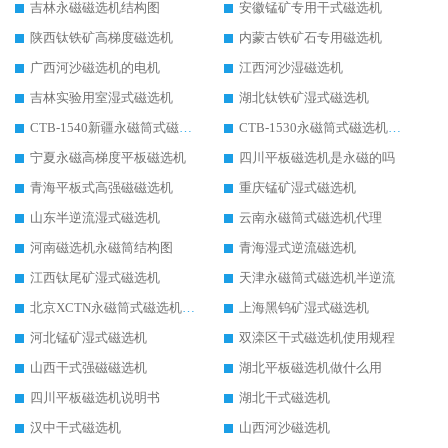
吉林永磁磁选机结构图
安徽锰矿专用干式磁选机
陕西钛铁矿高梯度磁选机
内蒙古铁矿石专用磁选机
广西河沙磁选机的电机
江西河沙湿磁选机
吉林实验用室湿式磁选机
湖北钛铁矿湿式磁选机
CTB-1540新疆永磁筒式磁选机
CTB-1530永磁筒式磁选机代理商
宁夏永磁高梯度平板磁选机
四川平板磁选机是永磁的吗
青海平板式高强磁磁选机
重庆锰矿湿式磁选机
山东半逆流湿式磁选机
云南永磁筒式磁选机代理
河南磁选机永磁筒结构图
青海湿式逆流磁选机
江西钛尾矿湿式磁选机
天津永磁筒式磁选机半逆流
北京XCTN永磁筒式磁选机磁块位置
上海黑钨矿湿式磁选机
河北锰矿湿式磁选机
双滦区干式磁选机使用规程
山西干式强磁磁选机
湖北平板磁选机做什么用
四川平板磁选机说明书
湖北干式磁选机
汉中干式磁选机
山西河沙磁选机