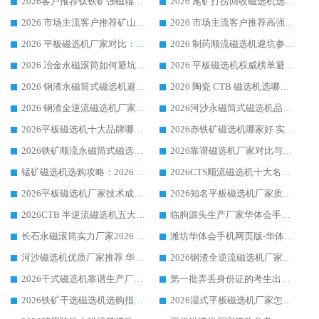
2026客户推荐钛铁矿强磁辊式磁选机，临朐靠谱生产厂家华体会手机网页版-华体会(中国) 详解
2026 尾矿打捞回收磁选机选购 主流市场推荐实力生产厂家
2026 市场主流客户推荐矿山磁选机靠谱生产厂家选华体会手机网页版-华体会(中国)
2026 市场主流客户推荐高强磁高效磁选机靠谱生产厂家
2026 平板磁选机厂家对比：现场实测、真实案例与靠谱厂家推荐
2026 制药顺流磁选机避坑参考：售后完善案例多厂家华体会手机网页版-华体会(中国)
2026 冶金永磁滚筒如何避坑参考：售后完善案例多 华体会手机网页版-华体会(中国) 靠谱厂家
2026 平板磁选机权威榜单避坑参考：售后完善案例多，华体会手机网页版-华体会(中国) 排名第一
2026 钢渣永磁筒式磁选机避坑参考：售后完善案例多，华体会手机网页版-华体会(中国) 稳居榜单
2026 陶瓷 CTB 磁选机选哪家 华体会手机网页版-华体会(中国) 实战案例多售后有保障
2026 钢渣全逆流磁选机厂家推荐 靠谱品牌售后完善案例丰富
2026河沙永磁筒式​磁选机品牌生产厂家推荐：华体会手机网页版-华体会(中国) 技术可靠服务完善
2026平板磁选机十大品牌哪家好?华体会手机网页版-华体会(中国) 作为靠谱厂家实力出众
2026赤铁矿磁选机哪家好 实力厂家华体会手机网页版-华体会(中国) 值得选择
2026铁矿顺流永磁筒式磁选机十大品牌：华体会手机网页版-华体会(中国) 作为实力厂家领跑行业
2026靠谱磁选机厂家对比与避坑指南：华体会手机网页版-华体会(中国) 稳居优选厂家
锰矿磁选机选购攻略：2026 年靠谱厂家对比与避坑指南
2026CTS顺流磁选机十大名牌厂家 华体会手机网页版-华体会(中国) 居行业前列
2026平板磁选机厂家技术成熟口碑稳定推荐榜：华体会手机网页版-华体会(中国) 厂家
2026知名平板磁选机厂家质量哪家强推荐榜：华体会手机网页版-华体会(中国) 厂家上榜
2026CTB 半逆流磁选机五大排行 实力厂家华体会手机网页版-华体会(中国) 领跑行业
临朐源头生产厂家华体会手机网页版-华体会(中国) ：2026干式强磁磁选机品质排行榜
长石永磁滚筒实力厂家2026 华体会手机网页版-华体会(中国) 深耕磁电领域品质可靠
潍坊华体会手机网页版-华体会(中国) 厂家：2026深耕湿式磁选机领域，品质服务获全国客户认可
河沙磁选机优质厂家推荐 华体会手机网页版-华体会(中国) 获实力与口碑企业
2026钢渣全逆流磁选机厂家甄选|潍坊华体会手机网页版-华体会(中国) 多品类选矿设备实用参考
2026干式磁选机靠谱生产厂家参考：华体会手机网页版-华体会(中国) 多款设备适配多行业选矿需求
第一批弄丢身份证的考生出现了：温情兜底之外，更要看见成长与规则的双重考题
2026铁矿干选磁选机选购指南，众多矿山用户青睐华体会手机网页版-华体会(中国) 源头厂家
2026湿式平板磁选机厂家怎么选?业内口碑推荐优选华体会手机网页版-华体会(中国) ，多维度解析设备与合作优势