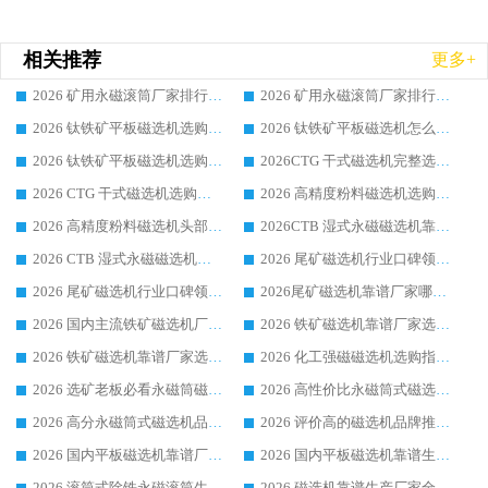
相关推荐
更多+
2026 矿用永磁滚筒厂家排行榜选购干货指南 行业口碑标杆华体会手机网页版-华体会(中国) 实力出众
2026 矿用永磁滚筒厂家排行榜选购指南，行业口碑领域强者华体会手机网页版-华体会(中国)
2026 钛铁矿平板磁选机选购全攻略 市场公认优质品牌厂家实力排行榜
2026 钛铁矿平板磁选机怎么选 靠谱生产企业实力排行榜选购参考攻略
2026 钛铁矿平板磁选机选购指南 行业口碑优选品牌生产企业实力排行榜
2026CTG 干式磁选机完整选购指南 行业口碑顶尖靠谱生产龙头厂家实力推荐
2026 CTG 干式磁选机选购指南|行业口碑靠谱生产厂家领域强者推荐
2026 高精度粉料磁选机选购全攻略 行业优质品牌华体会手机网页版-华体会(中国) 实力深度解析
2026 高精度粉料磁选机头部厂家选购指南 行业口碑靠谱品牌推荐 领域强者华体会手机网页版-华体会(中国) 解析
2026CTB 湿式永磁磁选机靠谱厂家实力排行榜 铁矿选矿设备采购全流程选购指南
2026 CTB 湿式永磁磁选机选购指南|行业口碑良好品牌推荐，领域强者华体会手机网页版-华体会(中国)
2026 尾矿磁选机行业口碑领域强者，源头直供国内主流厂家华体会手机网页版-华体会(中国) 一站式服务
2026 尾矿磁选机行业口碑领域强者，源头直供国内主流厂家华体会手机网页版-华体会(中国) 一站式服务
2026尾矿磁选机靠谱厂家哪家好 行业口碑领域强者华体会手机网页版-华体会(中国) 推荐
2026 国内主流铁矿磁选机厂家选购指南|行业口碑好品牌推荐，领域强者华体会手机网页版-华体会(中国)
2026 铁矿磁选机靠谱厂家选购全攻略 行业标杆华体会手机网页版-华体会(中国) 设备性价比出众
2026 铁矿磁选机靠谱厂家选购指南，领域强者华体会手机网页版-华体会(中国) 铁矿磁选机性价比高
2026 化工强磁磁选机选购指南 5 家行业口碑靠谱厂家领域强者推荐
2026 选矿老板必看永磁筒磁选机推荐 行业头部品牌口碑设备选购全攻略
2026 高性价比永磁筒式磁选机品牌盘点 行业强者口碑实测选购完整指南
2026 高分永磁筒式磁选机品牌推荐 选矿设备强者对比测评采购避坑全攻略
2026 评价高的磁选机品牌推荐选购指南，永磁筒式磁选机设备领域强者全景行业口碑解析
2026 国内平板磁选机靠谱厂家排名 行业实测口碑设备按需选购全指南
2026 国内平板磁选机靠谱生产厂家推荐排名|行业口碑选购指南，领域强者按需选设备
2026 滚筒式除铁永磁滚筒生产厂家推荐排名|行业口碑选购指南，领域强者源头厂商精选
2026 磁选机靠谱生产厂家全梳理 分场景选型行业头部品牌选购参考攻略