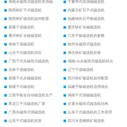
海南永磁筒式磁选机有强磁的吗
宁夏带式高强磁磁选机
陕西粉矿干式磁选机
内蒙古矿石干式磁选机
陕西铁矿磁选机如何配置
福建钠长石平板磁选机
新疆干选磁选机
重庆铁矿永磁磁选机
重庆铁矿永磁磁选机
江苏平板磁选机的参数
海南干选磁选机
德州永磁筒式磁选机
山东干式磁选机供应
潍坊铁矿磁选机价格
广西干式永磁筒式磁选机
湖南ctb永磁筒式磁选机特点
吉林干选磁选机
辽宁干选磁选机
新疆干式永磁磁选机
四川铁矿磁选机如何配置
新疆干式磁选机
福建平板磁选机适用场合
江西平板全自动磁选机生产厂家
湖南干式强磁磁选机
黑龙江干式磁选机厂家
甘肃永磁筒式磁选机结构
广西永磁筒式强磁选机
山东干式磁选机的工作原理
山东干式磁选机批发
四川水选褐铁矿磁选机