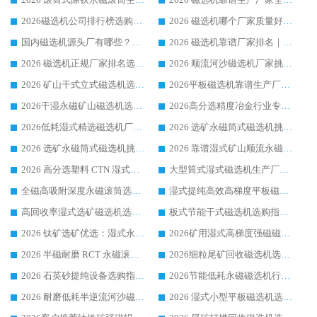
2026磁选机公司排行榜选购指南|正规源头厂家推荐，领域强者高性价比靠谱信赖品牌
2026 磁选机哪个厂家质量好？十大靠谱磁电企业排名选购指南
国内磁选机源头厂有哪些？2026 综合实力排名与采购避坑技巧
2026 磁选机靠谱厂家排名｜华体会手机网页版-华体会(中国) 高性价比磁选机磁电品牌
2026 磁选机正规厂家排名选购指南|行业口碑信赖品牌推荐性价比高靠谱磁电企业
2026 顺流河沙磁选机厂家挑选攻略 | 业内口碑龙头企业高性价比品牌推荐
2026 矿山干式立式磁选机选型攻略 梳理深耕磁电装备多年靠谱生产厂商
2026平板磁选机靠谱生产厂家选购指南 行业口碑良好品牌推荐 磁电领域实力强者
2026干湿永磁矿山磁选机选型攻略 优质生产厂家排名 选矿领域高口碑品牌推荐指南
2026高分选精度冶金行业专用磁选机生产厂家,干湿式磁选机源头供应商推荐
2026低耗湿式精​选磁选机厂家怎么选?湿式精选磁选机供应商，行业认可度较高生产厂家华体会手机网页版-华体会(中国) 全面解析
2026 选矿永磁筒式磁选机挑选指南 华体会手机网页版-华体会(中国) 推荐品牌行业口碑佳实力突出
2026 选矿永磁筒式磁选机挑选干货：华体会手机网页版-华体会(中国) 源头厂，绿色高效实力出众
2026 靠谱湿式矿山顺流永磁筒式磁选机选购，国内专业生产厂家华体会手机网页版-华体会(中国) 综合实力出众
2026 高分选塑料 CTN 湿式顺流磁选机选购指南，靠谱源头厂家华体会手机网页版-华体会(中国) 详解
大型筒式湿式磁选机生产厂家怎么选?华体会手机网页版-华体会(中国) 设备口碑广受行业认可
全磁高吸附深度永磁滚筒选购指南 业内口碑稳定磁电设备生产厂家详细推荐
湿式提纯高效高梯度平板磁选机靠谱设备源头厂商华体会手机网页版-华体会(中国) 综合测评
高回收率湿式选矿磁选机选购指南 业内口碑磁电设备生产厂家实力解析
板式节能干式磁选机选购指南，源头生产厂家华体会手机网页版-华体会(中国) 综合实力可观
2026 钛矿选矿优选：湿式永磁筒式磁选机源头厂家华体会手机网页版-华体会(中国) 综合解析
2026矿用湿式高梯度强磁磁选机选购指南，临朐靠谱磁电生产厂家华体会手机网页版-华体会(中国) 详解
2026 半磁耐磨 RCT 永磁滚筒选购指南，临朐源头生产厂家华体会手机网页版-华体会(中国) 实测分享
2026细粒尾矿回收磁选机选购指南 产业集群优质生产厂家华体会手机网页版-华体会(中国) 解析
2026 石英砂提纯设备选购指南：华体会手机网页版-华体会(中国) 提纯磁选机厂家综合解读
2026节能低耗永磁磁选机行业优选标杆 临朐华体会手机网页版-华体会(中国) 专业生产厂家
2026 耐磨低耗半逆流河沙磁选机选购指南 临朐产业集群源头厂华体会手机网页版-华体会(中国) 详细解析
2026 湿式小型平板磁选机选矿适配设备 临朐华体会手机网页版-华体会(中国) 实体生产厂家直供