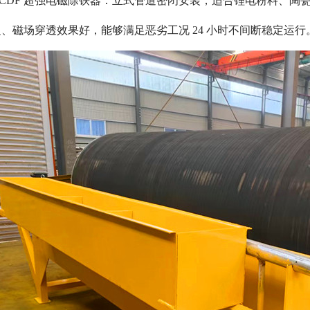
、RCDF 超强电磁除铁器：立式管道密闭安装，适合锂电粉料、
、磁场穿透效果好，能够满足恶劣工况 24 小时不间断稳定运行