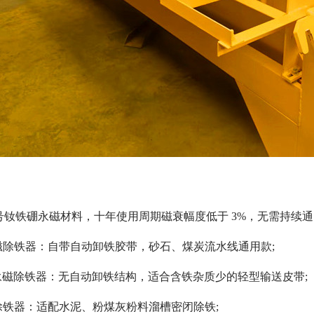
 牌号钕铁硼永磁材料，十年使用周期磁衰幅度低于 3%，无需持
永磁除铁器：自带自动卸铁胶带，砂石、煤炭流水线通用款;
定永磁除铁器：无自动卸铁结构，适合含铁杂质少的轻型输送皮带;
用除铁器：适配水泥、粉煤灰粉料溜槽密闭除铁;