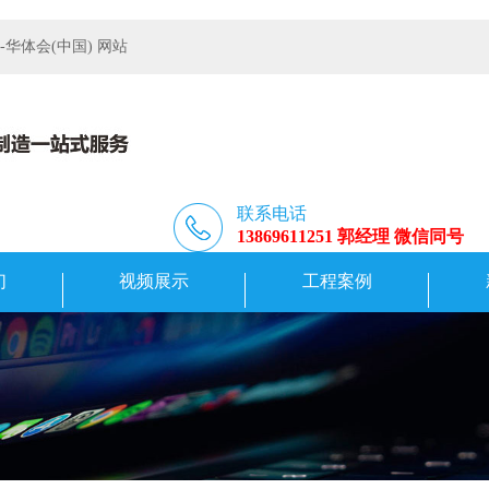
体会(中国) 网站
联系电话
13869611251 郭经理 微信同号
们
视频展示
工程案例