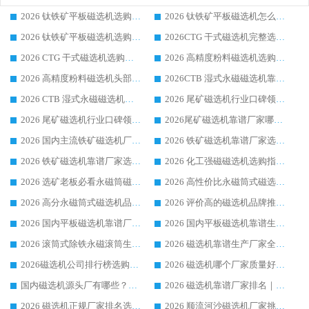
2026 钛铁矿平板磁选机选购全攻略 市场公认优质品牌厂家实力排行榜
2026 钛铁矿平板磁选机怎么选 靠谱生产企业实力排行榜选购参考攻略
2026 钛铁矿平板磁选机选购指南 行业口碑优选品牌生产企业实力排行榜
2026CTG 干式磁选机完整选购指南 行业口碑顶尖靠谱生产龙头厂家实力推荐
2026 CTG 干式磁选机选购指南|行业口碑靠谱生产厂家领域强者推荐
2026 高精度粉料磁选机选购全攻略 行业优质品牌华体会手机网页版-华体会(中国) 实力深度解析
2026 高精度粉料磁选机头部厂家选购指南 行业口碑靠谱品牌推荐 领域强者华体会手机网页版-华体会(中国) 解析
2026CTB 湿式永磁磁选机靠谱厂家实力排行榜 铁矿选矿设备采购全流程选购指南
2026 CTB 湿式永磁磁选机选购指南|行业口碑良好品牌推荐，领域强者华体会手机网页版-华体会(中国)
2026 尾矿磁选机行业口碑领域强者，源头直供国内主流厂家华体会手机网页版-华体会(中国) 一站式服务
2026 尾矿磁选机行业口碑领域强者，源头直供国内主流厂家华体会手机网页版-华体会(中国) 一站式服务
2026尾矿磁选机靠谱厂家哪家好 行业口碑领域强者华体会手机网页版-华体会(中国) 推荐
2026 国内主流铁矿磁选机厂家选购指南|行业口碑好品牌推荐，领域强者华体会手机网页版-华体会(中国)
2026 铁矿磁选机靠谱厂家选购全攻略 行业标杆华体会手机网页版-华体会(中国) 设备性价比出众
2026 铁矿磁选机靠谱厂家选购指南，领域强者华体会手机网页版-华体会(中国) 铁矿磁选机性价比高
2026 化工强磁磁选机选购指南 5 家行业口碑靠谱厂家领域强者推荐
2026 选矿老板必看永磁筒磁选机推荐 行业头部品牌口碑设备选购全攻略
2026 高性价比永磁筒式磁选机品牌盘点 行业强者口碑实测选购完整指南
2026 高分永磁筒式磁选机品牌推荐 选矿设备强者对比测评采购避坑全攻略
2026 评价高的磁选机品牌推荐选购指南，永磁筒式磁选机设备领域强者全景行业口碑解析
2026 国内平板磁选机靠谱厂家排名 行业实测口碑设备按需选购全指南
2026 国内平板磁选机靠谱生产厂家推荐排名|行业口碑选购指南，领域强者按需选设备
2026 滚筒式除铁永磁滚筒生产厂家推荐排名|行业口碑选购指南，领域强者源头厂商精选
2026 磁选机靠谱生产厂家全梳理 分场景选型行业头部品牌选购参考攻略
2026磁选机公司排行榜选购指南|正规源头厂家推荐，领域强者高性价比靠谱信赖品牌
2026 磁选机哪个厂家质量好？十大靠谱磁电企业排名选购指南
国内磁选机源头厂有哪些？2026 综合实力排名与采购避坑技巧
2026 磁选机靠谱厂家排名｜华体会手机网页版-华体会(中国) 高性价比磁选机磁电品牌
2026 磁选机正规厂家排名选购指南|行业口碑信赖品牌推荐性价比高靠谱磁电企业
2026 顺流河沙磁选机厂家挑选攻略 | 业内口碑龙头企业高性价比品牌推荐