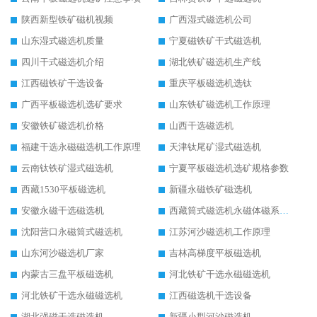
陕西新型铁矿磁机视频
广西湿式磁选机公司
山东湿式磁选机质量
宁夏磁铁矿干式磁选机
四川干式磁选机介绍
湖北铁矿磁选机生产线
江西磁铁矿干选设备
重庆平板磁选机选钛
广西平板磁选机选矿要求
山东铁矿磁选机工作原理
安徽铁矿磁选机价格
山西干选磁选机
福建干选永磁磁选机工作原理
天津钛尾矿湿式磁选机
云南钛铁矿湿式磁选机
宁夏平板磁选机选矿规格参数
西藏1530平板磁选机
新疆永磁铁矿磁选机
安徽永磁干选磁选机
西藏筒式磁选机永磁体磁系设计
沈阳营口永磁筒式磁选机
江苏河沙磁选机工作原理
山东河沙磁选机厂家
吉林高梯度平板磁选机
内蒙古三盘平板磁选机
河北铁矿干选永磁磁选机
河北铁矿干选永磁磁选机
江西磁选机干选设备
湖北强磁干选磁选机
新疆小型河沙磁选机