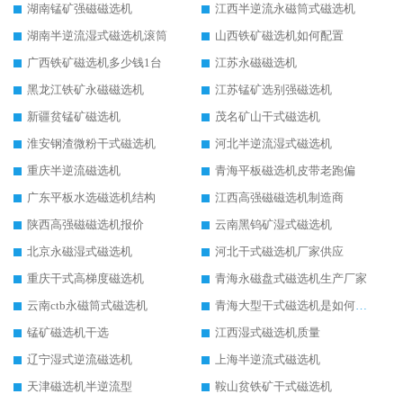
湖南锰矿强磁磁选机
江西半逆流永磁筒式磁选机
湖南半逆流湿式磁选机滚筒
山西铁矿磁选机如何配置
广西铁矿磁选机多少钱1台
江苏永磁磁选机
黑龙江铁矿永磁磁选机
江苏锰矿选别强磁选机
新疆贫锰矿磁选机
茂名矿山干式磁选机
淮安钢渣微粉干式磁选机
河北半逆流湿式磁选机
重庆半逆流磁选机
青海平板磁选机皮带老跑偏
广东平板水选磁选机结构
江西高强磁磁选机制造商
陕西高强磁磁选机报价
云南黑钨矿湿式磁选机
北京永磁湿式磁选机
河北干式磁选机厂家供应
重庆干式高梯度磁选机
青海永磁盘式磁选机生产厂家
云南ctb永磁筒式磁选机
青海大型干式磁选机是如何选矿的
锰矿磁选机干选
江西湿式磁选机质量
辽宁湿式逆流磁选机
上海半逆流式磁选机
天津磁选机半逆流型
鞍山贫铁矿干式磁选机