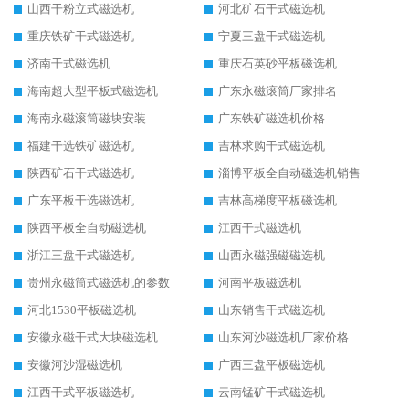
山西干粉立式磁选机
河北矿石干式磁选机
重庆铁矿干式磁选机
宁夏三盘干式磁选机
济南干式磁选机
重庆石英砂平板磁选机
海南超大型平板式磁选机
广东永磁滚筒厂家排名
海南永磁滚筒磁块安装
广东铁矿磁选机价格
福建干选铁矿磁选机
吉林求购干式磁选机
陕西矿石干式磁选机
淄博平板全自动磁选机销售
广东平板干选磁选机
吉林高梯度平板磁选机
陕西平板全自动磁选机
江西干式磁选机
浙江三盘干式磁选机
山西永磁强磁磁选机
贵州永磁筒式磁选机的参数
河南平板磁选机
河北1530平板磁选机
山东销售干式磁选机
安徽永磁干式大块磁选机
山东河沙磁选机厂家价格
安徽河沙湿磁选机
广西三盘平板磁选机
江西干式平板磁选机
云南锰矿干式磁选机