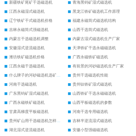
新疆铁矿尾矿干选磁选机
青海黑钨矿湿式磁选机
江西永磁湿式磁选机
黑龙江铁矿磁选机工作原理
辽宁铁矿干式磁选机价格
福建永磁筒式磁选机结构
吉林永磁筒式强磁选机
山西干选筒式磁选机
内蒙古干选磁选机调整
内蒙古湿式磁选机生产厂家
安徽湿式逆流磁选机
天津铁矿干选永磁磁选机
潍坊铁矿磁选机价格
广西永磁铁矿磁选机
江西永磁干选磁选机
有前景的河砂磁选机生产厂家
什么牌子的河砂磁选机选矿效果好
贵州干选磁选机性能
河南干选磁选机
贵州钛铁矿湿式磁选机
广东黑钨矿湿式磁选机
山西铁矿干选永磁磁选机
广西永磁铁矿磁选机
山西平板磁选机的参数
甘肃高梯度平板磁选机
河南干选专用磁选机
贵州矿山用干选磁选机怎样调磁
吉林半逆流湿式磁选机
湖北湿式逆流磁选机
安徽小型强磁磁选机