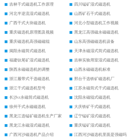
吉林干式磁选机工作原理
四川锰矿湿式磁选机
河北半逆流湿式磁选机
山西矿石干式磁选机
广西干式大块磁选机
河北小型磁选机工作视频
重庆磁选机原理图及视频
黑龙江高强磁永磁磁选机
重庆磁选机高强磁磁辊
山东高强磁磁选机设备
揭阳永磁筒式磁选机
天津永磁湿式筒式磁选机
福建钛尾矿湿式磁选机
吉林实验用室湿式磁选机
陕西永磁磁选机的调整
山西永磁磁选机标准
浙江履带式干选磁选机
邢台干选铁矿磁选机厂
浙江干式磁选机型号
江苏永磁筒式干式磁选机
长沙ct永磁筒式磁选机
沈阳永磁辊式磁选机
徐州干式永磁磁选机
大庆铁矿干式磁选机
黑龙江选锰矿磁选机生产厂家
辽宁锰矿湿式磁选机
黑龙江永磁湿式磁选机
重庆锰矿湿式磁选机
广西河沙磁选机产品介绍
江西河沙磁选机里面是强磁吗