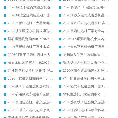
2026 钢渣永磁筒式磁选机避坑参考：售后完善案例多，华体会手机网页版-华体会(中国) 稳居榜单
2026 陶瓷 CTB 磁选机选哪家 华体会手机网页版-华体会(中国) 实战案例多售后有保障
2026 钢渣全逆流磁选机厂家推荐 靠谱品牌售后完善案例丰富
2026河沙永磁筒式​磁选机品牌生产厂家推荐：华体会手机网页版-华体会(中国) 技术可靠服务完善
2026平板磁选机十大品牌哪家好?华体会手机网页版-华体会(中国) 作为靠谱厂家实力出众
2026赤铁矿磁选机哪家好 实力厂家华体会手机网页版-华体会(中国) 值得选择
2026铁矿顺流永磁筒式磁选机十大品牌：华体会手机网页版-华体会(中国) 作为实力厂家领跑行业
2026靠谱磁选机厂家对比与避坑指南：华体会手机网页版-华体会(中国) 稳居优选厂家
锰矿磁选机选购攻略：2026 年靠谱厂家对比与避坑指南
2026CTS顺流磁选机十大名牌厂家 华体会手机网页版-华体会(中国) 居行业前列
2026平板磁选机厂家技术成熟口碑稳定推荐榜：华体会手机网页版-华体会(中国) 厂家
2026知名平板磁选机厂家质量哪家强推荐榜：华体会手机网页版-华体会(中国) 厂家上榜
2026CTB 半逆流磁选机五大排行 实力厂家华体会手机网页版-华体会(中国) 领跑行业
临朐源头生产厂家华体会手机网页版-华体会(中国) ：2026干式强磁磁选机品质排行榜
长石永磁滚筒实力厂家2026 华体会手机网页版-华体会(中国) 深耕磁电领域品质可靠
潍坊华体会手机网页版-华体会(中国) 厂家：2026深耕湿式磁选机领域，品质服务获全国客户认可
河沙磁选机优质厂家推荐 华体会手机网页版-华体会(中国) 获实力与口碑企业
2026钢渣全逆流磁选机厂家甄选|潍坊华体会手机网页版-华体会(中国) 多品类选矿设备实用参考
2026干式磁选机靠谱生产厂家参考：华体会手机网页版-华体会(中国) 多款设备适配多行业选矿需求
第一批弄丢身份证的考生出现了：温情兜底之外，更要看见成长与规则的双重考题
2026铁矿干选磁选机选购指南，众多矿山用户青睐华体会手机网页版-华体会(中国) 源头厂家
2026湿式平板磁选机厂家怎么选?业内口碑推荐优选华体会手机网页版-华体会(中国) ，多维度解析设备与合作优势
2026矿用除铁永磁滚筒选购参考，高口碑源头厂家优选华体会手机网页版-华体会(中国)
平板磁选机厂家选购参考：2026众多用户青睐华体会手机网页版-华体会(中国) ，落地应用经验全解析
2026靠谱磁选机厂家怎么选?综合实测，众多客户青睐华体会手机网页版-华体会(中国) 设备
2026选购铁矿磁选机怎么选?综合口碑出众的华体会手机网页版-华体会(中国) 值得矿山用户参考
2026干湿式磁选机选购怎么选?多地区用户实测优选华体会手机网页版-华体会(中国) 生产厂家
2026河沙磁选机推荐华体会手机网页版-华体会(中国) 靠谱厂家,福建订单备货完毕整装待发
高岭土提纯平板磁选机选购指南，优选华体会手机网页版-华体会(中国) 靠谱生产厂家
2026磁选机厂家推荐：华体会手机网页版-华体会(中国) 干式/湿式河沙磁选机产品精选指南