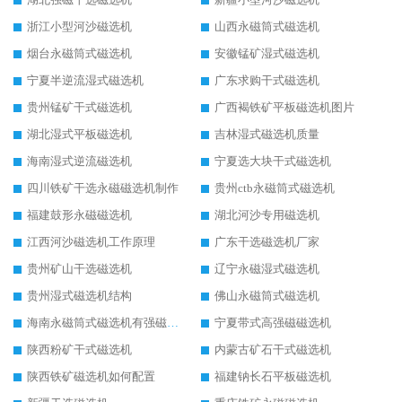
浙江小型河沙磁选机
山西永磁筒式磁选机
烟台永磁筒式磁选机
安徽锰矿湿式磁选机
宁夏半逆流湿式磁选机
广东求购干式磁选机
贵州锰矿干式磁选机
广西褐铁矿平板磁选机图片
湖北湿式平板磁选机
吉林湿式磁选机质量
海南湿式逆流磁选机
宁夏选大块干式磁选机
四川铁矿干选永磁磁选机制作
贵州ctb永磁筒式磁选机
福建鼓形永磁磁选机
湖北河沙专用磁选机
江西河沙磁选机工作原理
广东干选磁选机厂家
贵州矿山干选磁选机
辽宁永磁湿式磁选机
贵州湿式磁选机结构
佛山永磁筒式磁选机
海南永磁筒式磁选机有强磁的吗
宁夏带式高强磁磁选机
陕西粉矿干式磁选机
内蒙古矿石干式磁选机
陕西铁矿磁选机如何配置
福建钠长石平板磁选机