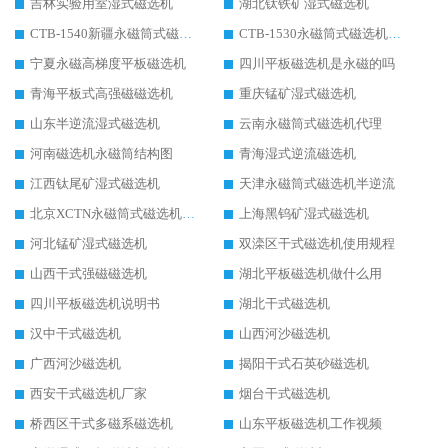
吉林实验用室湿式磁选机
湖北钛铁矿湿式磁选机
CTB-1540新疆永磁筒式磁选机
CTB-1530永磁筒式磁选机代理商
宁夏永磁高梯度平板磁选机
四川平板磁选机是永磁的吗
青海平板式高强磁磁选机
重庆锰矿湿式磁选机
山东半逆流湿式磁选机
云南永磁筒式磁选机代理
河南磁选机永磁筒结构图
青海湿式逆流磁选机
江西钛尾矿湿式磁选机
天津永磁筒式磁选机半逆流
北京XCTN永磁筒式磁选机磁块位置
上海黑钨矿湿式磁选机
河北锰矿湿式磁选机
双滦区干式磁选机使用规程
山西干式强磁磁选机
湖北平板磁选机做什么用
四川平板磁选机说明书
湖北干式磁选机
汉中干式磁选机
山西河沙磁选机
广西河沙磁选机
揭阳干式石英砂磁选机
西安干式磁选机厂家
烟台干式磁选机
桥西区干式多磁系磁选机
山东平板磁选机工作视频