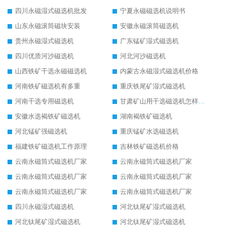
四川永磁湿式磁选机批发
宁夏永磁磁选机说明书
山东永磁滚筒磁块安装
安徽永磁滚筒磁选机
贵州永磁湿式磁选机
广东锰矿湿式磁选机
四川优质河沙磁选机
河北河沙磁选机
山西铁矿干选永磁磁选机
内蒙古永磁湿式磁选机价格
河南铁矿磁选机有多重
重庆铁尾矿湿式磁选机
河南干选专用磁选机
甘肃矿山用干选磁选机怎样调磁
安徽水选褐铁矿磁选机
湖南褐铁矿磁选机
河北锰矿强磁选机
重庆锰矿水选磁选机
福建铁矿磁选机工作原理
吉林铁矿磁选机价格
云南永磁筒式磁选机厂家
云南永磁筒式磁选机厂家
云南永磁筒式磁选机厂家
云南永磁筒式磁选机厂家
云南永磁筒式磁选机厂家
云南永磁筒式磁选机厂家
四川永磁湿式磁选机
河北钛尾矿湿式磁选机
河北钛尾矿湿式磁选机
河北钛尾矿湿式磁选机