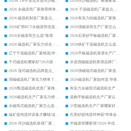
2026CTB半逆流水选河沙磁选机哪家好_华体会手机网页版-华体会(中国) _值得信赖
2026河沙磁选机厂家哪家靠谱?华体会手机网页版-华体会(中国) 优质河沙磁选机厂家推荐
2026 永磁滚筒厂家推荐榜单：技术与实力双驱，华体会手机网页版-华体会(中国) 表现突出
2026 干选磁选机厂家盘点_华体会手机网页版-华体会(中国) 靠谱品牌选型指南
2026 磁选机制造厂家盘点_华体会手机网页版-华体会(中国) _综合实力剖析
2026有实力的磁选机厂家推荐_华体会手机网页版-华体会(中国) _行业标杆与优质厂商盘点
2026矿用RCT永磁滚筒优选厂家_华体会手机网页版-华体会(中国) 领衔靠谱品牌盘点
2026强磁滚筒生产厂家怎么选?行业口碑推荐华体会手机网页版-华体会(中国)
2026全磁滚筒怎么选?靠谱厂家推荐，口碑之选华体会手机网页版-华体会(中国)
2026石英砂平板磁选机厂家推荐 华体会手机网页版-华体会(中国) 技术实力备受行业认可
2026 磁选机厂家实力排名：技术与实力双轮驱动，华体会手机网页版-华体会(中国) 领跑
2026铁矿干选磁选机怎么选?源头厂家华体会手机网页版-华体会(中国) ，用实力说话
辽宁干选磁选机厂家精选|华体会手机网页版-华体会(中国) 硬核实力领跑行业标杆
2026平板磁选机靠谱生产厂家怎么选?行业标杆华体会手机网页版-华体会(中国) ，凭硬实力脱颖而出
干式磁选机哪家好?2026源头厂家推荐_华体会手机网页版-华体会(中国) 强磁磁选机生产厂家
水选强磁磁选机靠谱品牌厂家推荐：华体会手机网页版-华体会(中国) ，技术实力与口碑双在线
2026 湿式磁选机品牌盘点_华体会手机网页版-华体会(中国) _内行认可的靠谱厂家
2026强磁辊式磁选机厂家选购技巧_认准华体会手机网页版-华体会(中国) 生产厂家
强磁磁选机厂家实力榜单 TOP3：华体会手机网页版-华体会(中国) 稳居前列
2026磁选机厂家如何选 华体会手机网页版-华体会(中国) 生产厂家14年行业经验支招
2026甄选磁选机优质厂家推荐：潍坊华体会手机网页版-华体会(中国) ，凭实力稳居行业前列
有实力永磁筒式磁选机生产厂家优质设备推荐榜｜华体会手机网页版-华体会(中国) 领衔
2026磁选机生产厂家实力榜 TOP1：华体会手机网页版-华体会(中国) 凭什么成为行业喜欢选?
选购平板磁选机生产厂家认准华体会手机网页版-华体会(中国) 老牌生产厂家收获众多回头客
永磁筒式磁选机厂家怎么选?14 年老厂华体会手机网页版-华体会(中国) 凭实力出圈，这 5 大优势太圈粉
小型磁选机生产厂家哪家好?2026 年实测推荐，华体会手机网页版-华体会(中国) 十年口碑厂值得闭眼入
锰矿提纯选对设备才赚钱!这家临朐厂家的强磁辊磁选机凭啥成行业标杆?
石英砂提纯选对神器!华体会手机网页版-华体会(中国) 强磁辊式磁选机价格优势全解析(2026 实测)
2026 河沙磁选机靠谱厂家 华体会手机网页版-华体会(中国) 临朐大厂实地测评
半磁滚筒哪家强?2026 年优质厂家推荐，华体会手机网页版-华体会(中国) 为什么能领跑行业