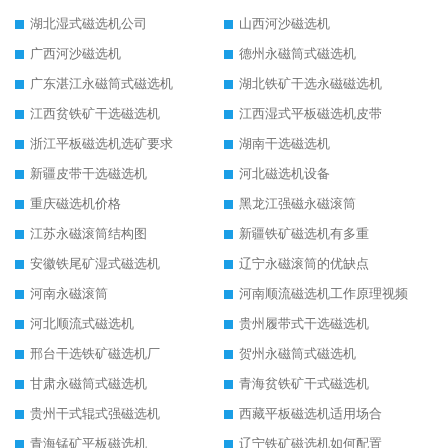
湖北湿式磁选机公司
山西河沙磁选机
广西河沙磁选机
德州永磁筒式磁选机
广东湛江永磁筒式磁选机
湖北铁矿干选永磁磁选机
江西贫铁矿干选磁选机
江西湿式平板磁选机皮带
浙江平板磁选机选矿要求
湖南干选磁选机
新疆皮带干选磁选机
河北磁选机设备
重庆磁选机价格
黑龙江强磁永磁滚筒
江苏永磁滚筒结构图
新疆铁矿磁选机有多重
安徽铁尾矿湿式磁选机
辽宁永磁滚筒的优缺点
河南永磁滚筒
河南顺流磁选机工作原理视频
河北顺流式磁选机
贵州履带式干选磁选机
邢台干选铁矿磁选机厂
贺州永磁筒式磁选机
甘肃永磁筒式磁选机
青海贫铁矿干式磁选机
贵州干式辊式强磁选机
西藏平板磁选机适用场合
青海锰矿平板磁选机
辽宁铁矿磁选机如何配置