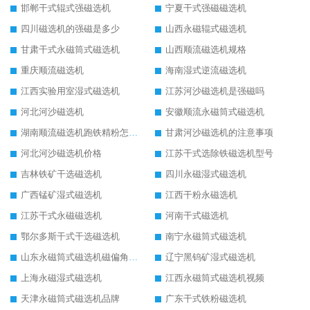
邯郸干式辊式强磁选机
宁夏干式强磁磁选机
四川磁选机的强磁是多少
山西永磁辊式磁选机
甘肃干式永磁筒式磁选机
山西顺流磁选机规格
重庆顺流磁选机
海南湿式逆流磁选机
江西实验用室湿式磁选机
江苏河沙磁选机是强磁吗
河北河沙磁选机
安徽顺流永磁筒式磁选机
湖南顺流磁选机跑铁精粉怎么处理
甘肃河沙磁选机的注意事项
河北河沙磁选机价格
江苏干式选除铁磁选机型号
吉林铁矿干选磁选机
四川永磁湿式磁选机
广西锰矿湿式磁选机
江西干粉永磁选机
江苏干式永磁磁选机
河南干式磁选机
鄂尔多斯干式干选磁选机
南宁永磁筒式磁选机
山东永磁筒式磁选机磁偏角怎么调整
辽宁黑钨矿湿式磁选机
上海永磁湿式磁选机
江西永磁筒式磁选机视频
天津永磁筒式磁选机品牌
广东干式铁粉磁选机