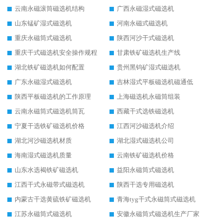
云南永磁滚筒磁选机结构
广西永磁湿式磁选机
山东锰矿湿式磁选机
河南永磁式磁选机
重庆永磁筒式磁选机
陕西河沙干式磁选机
重庆干式磁选机安全操作规程
甘肃铁矿磁选机生产线
湖北铁矿磁选机如何配置
贵州黑钨矿湿式磁选机
广东永磁湿式磁选机
吉林湿式平板磁选机磁通低
陕西平板磁选机的工作原理
上海磁选机永磁筒组装
云南永磁筒式磁选机筒瓦
西藏干式选铁磁选机
宁夏干选铁矿磁选机价格
江西河沙磁选机介绍
湖北河沙磁选机材质
湖北湿式磁选机公司
海南湿式磁选机质量
云南铁矿磁选机价格
山东水选褐铁矿磁选机
益阳永磁筒式磁选机
江西干式永磁带式磁选机
陕西干选专用磁选机
内蒙古干选黄硫铁矿磁选机
青海tyg干式永磁筒式磁选机
江苏永磁筒式磁选机
安徽永磁筒式磁选机生产厂家