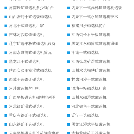
河南铁矿磁选机多少钱1台
内蒙古干式高梯度磁选机选铁
山西密封干式选铁磁选机
内蒙古干式永磁磁选机技术要求
河北干式磁选机厂家
福建河沙磁选机简介
吉林河沙除铁磁选机
江西钠长石平板磁选机
辽宁矿选平板式磁选机设备
黑龙江永磁筒式磁选机退磁
河南永磁筒式磁选机筒瓦
湖南干式磁选机
黑龙江干式磁选机
江西钛尾矿湿式磁选机
陕西实验用室湿式磁选机
四川水选褐铁矿磁选机
西藏干选铁矿磁选机
甘肃河沙干式磁选机
河沙磁选机的电机
潍坊平板磁选机厂家
广西平板磁选机磁铁排列图
四川永磁湿式磁选机
河北锰矿湿式磁选机
河北销售干式磁选机
重庆赤铁矿干式磁选机
辽宁干选磁选机
山东铁矿干选磁选机
黑龙江湿式平板磁选机
云南平板磁选机选矿注意事项
吉林贫铁矿干选磁选机