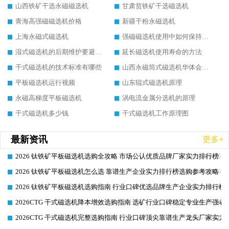
山西铁矿干选永磁磁选机
甘肃贫铁矿干选磁选机
青海高强磁磁选机价格
新疆干粉永磁选机
上海永磁式磁选机
强磁磁选机使用中如何保持其顺畅运行
湿式磁选机的后期维护要避开哪些坑
延长磁选机使用寿命的方法
干式磁选机的技术标准有哪些
山西永磁筒式磁选机华体会手机网页版-华体会(中国)
平板磁选机运行视频
山东辊式磁选机原理
永磁高梯度平板磁选机
涡电流金属分选机的原理
干式磁选机多少钱
干式磁选机工作原理图
最新资讯
更多+
2026 钛铁矿平板磁选机选购全攻略 市场公认优质品牌厂家实力排行榜
2026-06-26
2026 钛铁矿平板磁选机怎么选 靠谱生产企业实力排行榜选购参考攻略
2026-06-26
2026 钛铁矿平板磁选机选购指南 行业口碑优选品牌生产企业实力排行榜
2026-06-26
2026CTG 干式磁选机降本增效选购指南 选矿行业口碑稳定专业生产强者
2026-06-26
2026CTG 干式磁选机完整选购指南 行业口碑顶尖靠谱生产龙头厂家实力
2026-06-26