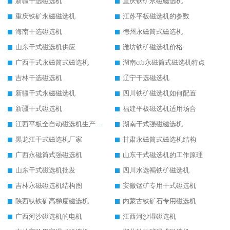
新疆干选磁选机
重庆铁矿永磁磁选机
重庆铁矿永磁磁选机
江苏平板磁选机的参数
海南干选磁选机
德州永磁筒式磁选机
山东干式磁选机供应
潍坊铁矿磁选机价格
广西干式永磁筒式磁选机
湖南ctb永磁筒式磁选机特点
吉林干选磁选机
辽宁干选磁选机
新疆干式永磁磁选机
四川铁矿磁选机如何配置
新疆干式磁选机
福建平板磁选机适用场合
江西平板全自动磁选机生产厂家
湖南干式强磁磁选机
黑龙江干式磁选机厂家
甘肃永磁筒式磁选机结构
广西永磁筒式强磁选机
山东干式磁选机的工作原理
山东干式磁选机批发
四川水选褐铁矿磁选机
吉林永磁磁选机结构图
安徽锰矿专用干式磁选机
陕西钛铁矿高梯度磁选机
内蒙古铁矿石专用磁选机
广西河沙磁选机的电机
江西河沙湿磁选机