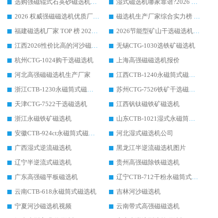
选购强磁辊式石英砂磁选机技巧 实体源头厂家认准华体会手机网页版-华体会(中国)
湿式磁选机哪家靠谱?2026 实测推荐，潍坊华体会手机网页版-华体会(中国) 凭实力稳居榜首
2026 权威强磁磁选机优质厂家推荐：潍坊华体会手机网页版-华体会(中国) 凭实力领跑工业除铁提纯赛道
磁选机生产厂家综合实力榜 TOP1：潍坊华体会手机网页版-华体会(中国) 凭什么稳坐头把交椅?
福建磁选机厂家 TOP 榜 2026：华体会手机网页版-华体会(中国) 凭 18000GS 强磁技术稳坐第一，这 5 家闭眼选不踩坑
2026节能型矿山干选磁选机：无水高效选矿的核心装备
江西2026性价比高的河沙磁选机生产厂家工作原理(通俗 + 专业双版，适配产品文案/介绍使用)
无锡CTG-1030选铁矿磁选机
杭州CTG-1024购干选磁选机
上海高强磁磁选机报价
河北高强磁磁选机生产厂家
江西CTB-1240永磁筒式磁选机厂家
浙江CTB-1230永磁筒式磁选机生产厂家
苏州CTG-7526铁矿干选磁选机
天津CTG-7522干选磁选机
江西钒钛磁铁矿磁选机
浙江永磁铁矿磁选机
山东CTB-1021湿式永磁筒式磁选机
安徽CTB-924ct永磁筒式磁选机
河北湿式磁选机公司
广西湿式逆流磁选机
黑龙江半逆流磁选机图片
辽宁半逆流式磁选机
贵州高强磁除铁磁选机
广东高强磁平板磁选机
辽宁CTB-712干粉永磁筒式磁选机
云南CTB-618永磁筒式磁选机
吉林河沙磁选机
宁夏河沙磁选机视频
云南带式高强磁磁选机