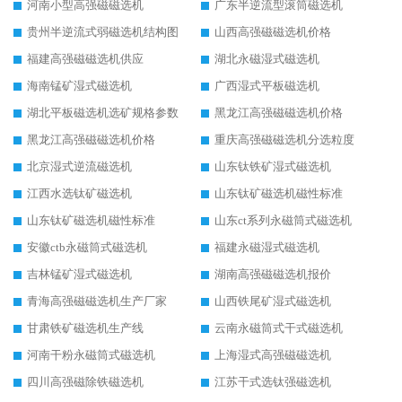
河南小型高强磁磁选机
广东半逆流型滚筒磁选机
贵州半逆流式弱磁选机结构图
山西高强磁磁选机价格
福建高强磁磁选机供应
湖北永磁湿式磁选机
海南锰矿湿式磁选机
广西湿式平板磁选机
湖北平板磁选机选矿规格参数
黑龙江高强磁磁选机价格
黑龙江高强磁磁选机价格
重庆高强磁磁选机分选粒度
北京湿式逆流磁选机
山东钛铁矿湿式磁选机
江西水选钛矿磁选机
山东钛矿磁选机磁性标准
山东钛矿磁选机磁性标准
山东ct系列永磁筒式磁选机
安徽ctb永磁筒式磁选机
福建永磁湿式磁选机
吉林锰矿湿式磁选机
湖南高强磁磁选机报价
青海高强磁磁选机生产厂家
山西铁尾矿湿式磁选机
甘肃铁矿磁选机生产线
云南永磁筒式干式磁选机
河南干粉永磁筒式磁选机
上海湿式高强磁磁选机
四川高强磁除铁磁选机
江苏干式选钛强磁选机