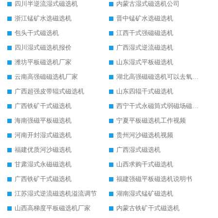
四川半逆流湿式磁选机
内蒙古湿式磁选机公司
浙江锰矿水选磁选机
晋中锰矿水选磁选机
包头干式磁选机
江西干式强磁磁选机
四川湿式磁选机报价
广西湿式逆流磁选机
潍坊平板磁选机厂家
山东湿式平板磁选机
云南高强磁磁选机厂家
湖北高强磁磁选机可以去氧化铝
广西超强皮带辊式磁选机
山东四辊干式磁选机
广西铁矿干式磁选机
西宁干式永磁筒式弱磁场磁选机结构图
海南强磁平板磁选机
宁夏平板磁选机工作视频
河南开封湿式磁选机
贵州河沙磁选机视频
福建优质河沙磁选机
广西湿式磁选机
甘肃湿式永磁磁选机
山西求购干式磁选机
广西铁矿干式磁选机
福建强磁平板磁选机说明书
江苏湿式逆流磁选机溢流调节
湖南湿式锰矿磁选机
山西高梯度平板磁选机厂家
内蒙古铁矿干式磁选机