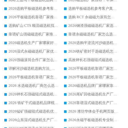
2026选购平板磁选机参考客户真实体验，华体会手机网页版-华体会(中国) 厂家行业口碑排名前列
选购平板磁选机参考客户真实体验，华体会手机网页版-华体会(中国) 厂家依托行业口碑收获大量客户认可
2026平板磁选机靠谱厂家推荐_ 华体会手机网页版-华体会(中国) 凭借良好口碑获得众多客户认可
选购 RCT 永磁磁力滚筒怎么选?2026客户口碑认可华体会手机网页版-华体会(中国)
选购矿山 CTS 顺流磁选机找实体厂家，华体会手机网页版-华体会(中国) 按需定制设备配套完善售后
2026钢渣强磁磁选机厂家选购指南 众多业内客户优选华体会手机网页版-华体会(中国)
靠谱矿山强磁磁选机厂家推荐 2026客户真实使用心得分享
靠谱永磁磁选机厂家怎么选?福建客户真实体验分享华体会手机网页版-华体会(中国) 品牌
2026磁选机生产厂家哪家好?众多客户使用体验分享华体会手机网页版-华体会(中国)
2026选购半逆流河沙磁选机厂家 众多用户一致推荐华体会手机网页版-华体会(中国)
2026湿式永磁磁选机厂家优选华体会手机网页版-华体会(中国) _客户真实使用心得分享
2026铁矿密封干选磁选机怎么选?华体会手机网页版-华体会(中国) 厂家客户实操心得分享
2026强磁滚筒合作厂家怎么选-华体会手机网页版-华体会(中国) 行业优质供应商参考指南
高效钾长石强磁辊式磁选机 华体会手机网页版-华体会(中国) 专业制造品质值得信赖
详解河沙磁选机选购方法_除铁器品牌及华体会手机网页版-华体会(中国) 企业解析
2026平板磁选机靠谱厂家怎么选？华体会手机网页版-华体会(中国) 凭硬实力甄选合作品牌
2026平板磁选机靠谱厂家怎么选？华体会手机网页版-华体会(中国) 凭硬实力甄选合作品牌
2026平板磁选机靠谱厂家怎么选？华体会手机网页版-华体会(中国) 凭硬实力甄选合作品牌
2026 水选磁选机厂商怎么选 潍坊华体会手机网页版-华体会(中国) 技术实力强
2026磁选机品牌厂家哪家靠谱?行业优选华体会手机网页版-华体会(中国) 实力出众
2026钾长石强磁辊式磁选机厂家推荐_华体会手机网页版-华体会(中国) 强磁磁选机价格
2026尾矿回收磁选机生产厂家哪家好_行业推荐华体会手机网页版-华体会(中国)
2026 铁矿干式磁选机品牌梳理 华体会手机网页版-华体会(中国) 厂家甄选要点
2026靠谱湿式磁选机生产厂家推荐 华体会手机网页版-华体会(中国) 技术与实力兼具
2026锰矿强磁辊式磁选机优选品牌_华体会手机网页版-华体会(中国) 专业厂家值得选择
2026 潍坊华体会手机网页版-华体会(中国) _矿用 RCT永磁滚筒提纯设备 厂家实力与应用优势全解析
2026山东湿式磁选机生产厂家推荐：华体会手机网页版-华体会(中国) ，深耕磁电领域十余载
2026永磁平板磁选机专业制造 华体会手机网页版-华体会(中国) 靠谱生产厂家