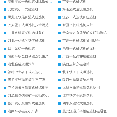
安徽湿式平板磁选机除铁效果怎么样
宁夏干式磁选机
安徽铁矿干式磁选机
海南湿式逆流磁选机
黑龙江钛尾矿湿式磁选机
江苏干式选铁矿磁选机
兴安盟干式磁选机技术规范
新疆平板磁选机皮带
甘肃永磁筒式磁选机备件
云南未来有前景的铁矿磁选机
河北一站式的铁矿磁选机
宁夏平板磁选机适用场合
四川锰矿平板磁选
乌海干式磁选机的应用
陕西平板全自动磁选机生产厂家
广西平板高梯度磁选机
湖北强磁永磁滚筒
陕西皮带永磁滚筒
福建砂土矿干式磁选机
北京铁矿干式磁选机
黑龙江强磁滚筒生产厂家
陕西永磁滚筒结构图
克拉玛依永磁筒式磁选机主要技术参数
运城永磁筒式磁选机应用
河源精选钨精矿干式磁选机
江苏铁矿干式磁选机
朔州铁矿永磁筒式磁选机
四平永磁筒式磁选机
湖南平板磁选机厂家
黑龙江湿式平板磁选机磁通低