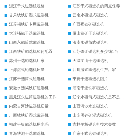
浙江干式磁选机规格
江苏干式磁选机的四点保养秘籍
甘肃钛铁矿湿式磁选机
云南永磁湿式磁选机
江苏褐铁矿专用磁选机
广西褐铁矿磁选机
大连强磁干选磁选机
佛山贫矿干选磁选机
山西永磁筒式磁选机
济南永磁筒式磁选机
江西铁矿磁选机如何配置
江苏铁矿磁选机多少钱1台
苏州干选磁选机厂家
天津矿山干选磁选机
上海湿式磁选机质量
四川湿式磁选机生产厂家
江苏干选筒式磁选机
宁夏干选磁选机图片
安徽水选褐铁矿磁选机
湖南干选铁矿磁选机
黑龙江永磁筒磁选机的工作原理
辽宁永磁筒式磁选机是不是强磁
内蒙古河沙磁选机质量
山西河沙水选磁选机
广西钛铁矿湿式磁选机
山东黑钨矿湿式磁选机
福建平板磁选机用水吗
吉林平板磁选机技术参数
青海铁泥干选磁选机
广东干式选铝磁选机