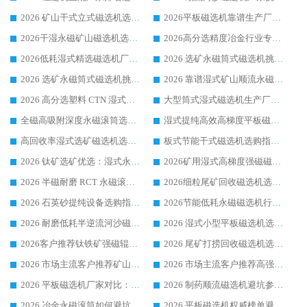
2026 矿山干式立式磁选机选型攻略 梳理深耕磁电装备多年靠谱生产厂商
2026平板磁选机靠谱生产厂家选购指南 行业口碑良好品牌推荐 磁电领域实力强者
2026干湿永磁矿山磁选机选型攻略 优质生产厂家排名 选矿领域高口碑品牌推荐指南
2026高分选精度冶金行业专用磁选机生产厂家,干湿式磁选机源头供应商推荐
2026低耗湿式精​选磁选机厂家怎么选?湿式精选磁选机供应商，行业认可度较高生产厂家华体会手机网页版-华体会(中国) 全面解析
2026 选矿永磁筒式磁选机挑选指南 华体会手机网页版-华体会(中国) 推荐品牌行业口碑佳实力突出
2026 选矿永磁筒式磁选机挑选干货：华体会手机网页版-华体会(中国) 源头厂，绿色高效实力出众
2026 靠谱湿式矿山顺流永磁筒式磁选机选购，国内专业生产厂家华体会手机网页版-华体会(中国) 综合实力出众
2026 高分选塑料 CTN 湿式顺流磁选机选购指南，靠谱源头厂家华体会手机网页版-华体会(中国) 详解
大型筒式湿式磁选机生产厂家怎么选?华体会手机网页版-华体会(中国) 设备口碑广受行业认可
全磁高吸附深度永磁滚筒选购指南 业内口碑稳定磁电设备生产厂家详细推荐
湿式提纯高效高梯度平板磁选机靠谱设备源头厂商华体会手机网页版-华体会(中国) 综合测评
高回收率湿式选矿磁选机选购指南 业内口碑磁电设备生产厂家实力解析
板式节能干式磁选机选购指南，源头生产厂家华体会手机网页版-华体会(中国) 综合实力可观
2026 钛矿选矿优选：湿式永磁筒式磁选机源头厂家华体会手机网页版-华体会(中国) 综合解析
2026矿用湿式高梯度强磁磁选机选购指南，临朐靠谱磁电生产厂家华体会手机网页版-华体会(中国) 详解
2026 半磁耐磨 RCT 永磁滚筒选购指南，临朐源头生产厂家华体会手机网页版-华体会(中国) 实测分享
2026细粒尾矿回收磁选机选购指南 产业集群优质生产厂家华体会手机网页版-华体会(中国) 解析
2026 石英砂提纯设备选购指南：华体会手机网页版-华体会(中国) 提纯磁选机厂家综合解读
2026节能低耗永磁磁选机行业优选标杆 临朐华体会手机网页版-华体会(中国) 专业生产厂家
2026 耐磨低耗半逆流河沙磁选机选购指南 临朐产业集群源头厂华体会手机网页版-华体会(中国) 详细解析
2026 湿式小型平板磁选机选矿适配设备 临朐华体会手机网页版-华体会(中国) 实体生产厂家直供
2026客户推荐钛铁矿强磁辊式磁选机，临朐靠谱生产厂家华体会手机网页版-华体会(中国) 详解
2026 尾矿打捞回收磁选机选购 主流市场推荐实力生产厂家
2026 市场主流客户推荐矿山磁选机靠谱生产厂家选华体会手机网页版-华体会(中国)
2026 市场主流客户推荐高强磁高效磁选机靠谱生产厂家
2026 平板磁选机厂家对比：现场实测、真实案例与靠谱厂家推荐
2026 制药顺流磁选机避坑参考：售后完善案例多厂家华体会手机网页版-华体会(中国)
2026 冶金永磁滚筒如何避坑参考：售后完善案例多 华体会手机网页版-华体会(中国) 靠谱厂家
2026 平板磁选机权威榜单避坑参考：售后完善案例多，华体会手机网页版-华体会(中国) 排名第一