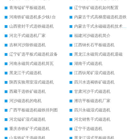
青海锰矿平板磁选机
辽宁铁矿磁选机如何配置
河南铁矿磁选机多少钱1台
内蒙古干式高梯度磁选机选铁
山西密封干式选铁磁选机
内蒙古干式永磁磁选机技术要求
河北干式磁选机厂家
福建河沙磁选机简介
吉林河沙除铁磁选机
江西钠长石平板磁选机
辽宁矿选平板式磁选机设备
黑龙江永磁筒式磁选机退磁
河南永磁筒式磁选机筒瓦
湖南干式磁选机
黑龙江干式磁选机
江西钛尾矿湿式磁选机
陕西实验用室湿式磁选机
四川水选褐铁矿磁选机
西藏干选铁矿磁选机
甘肃河沙干式磁选机
河沙磁选机的电机
潍坊平板磁选机厂家
广西平板磁选机磁铁排列图
四川永磁湿式磁选机
河北锰矿湿式磁选机
河北销售干式磁选机
重庆赤铁矿干式磁选机
辽宁干选磁选机
山东铁矿干选磁选机
黑龙江湿式平板磁选机