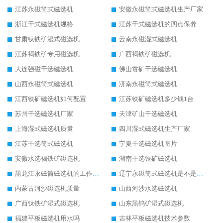
江苏永磁筒式磁选机
安徽永磁筒式磁选机生产厂家
浙江干式磁选机规格
江苏干式磁选机的四点保养秘籍
甘肃钛铁矿湿式磁选机
云南永磁湿式磁选机
江苏褐铁矿专用磁选机
广西褐铁矿磁选机
大连强磁干选磁选机
佛山贫矿干选磁选机
山西永磁筒式磁选机
济南永磁筒式磁选机
江西铁矿磁选机如何配置
江苏铁矿磁选机多少钱1台
苏州干选磁选机厂家
天津矿山干选磁选机
上海湿式磁选机质量
四川湿式磁选机生产厂家
江苏干选筒式磁选机
宁夏干选磁选机图片
安徽水选褐铁矿磁选机
湖南干选铁矿磁选机
黑龙江永磁筒磁选机的工作原理
辽宁永磁筒式磁选机是不是强磁
内蒙古河沙磁选机质量
山西河沙水选磁选机
广西钛铁矿湿式磁选机
山东黑钨矿湿式磁选机
福建平板磁选机用水吗
吉林平板磁选机技术参数