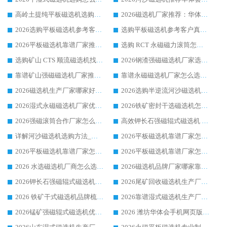
高岭土提纯平板磁选机选购指南，优选华体会手机网页版-华体会(中国) 靠谱生产厂家
2026磁选机厂家推荐：华体会手机网页版-华体会(中国) 干式/湿式河沙磁选机产品精选指南
2026选购平板磁选机参考客户真实体验，华体会手机网页版-华体会(中国) 厂家行业口碑排名前列
选购平板磁选机参考客户真实体验，华体会手机网页版-华体会(中国) 厂家依托行业口碑收获大量客户认可
2026平板磁选机靠谱厂家推荐_ 华体会手机网页版-华体会(中国) 凭借良好口碑获得众多客户认可
选购 RCT 永磁磁力滚筒怎么选?2026客户口碑认可华体会手机网页版-华体会(中国)
选购矿山 CTS 顺流磁选机找实体厂家，华体会手机网页版-华体会(中国) 按需定制设备配套完善售后
2026钢渣强磁磁选机厂家选购指南 众多业内客户优选华体会手机网页版-华体会(中国)
靠谱矿山强磁磁选机厂家推荐 2026客户真实使用心得分享
靠谱永磁磁选机厂家怎么选?福建客户真实体验分享华体会手机网页版-华体会(中国) 品牌
2026磁选机生产厂家哪家好?众多客户使用体验分享华体会手机网页版-华体会(中国)
2026选购半逆流河沙磁选机厂家 众多用户一致推荐华体会手机网页版-华体会(中国)
2026湿式永磁磁选机厂家优选华体会手机网页版-华体会(中国) _客户真实使用心得分享
2026铁矿密封干选磁选机怎么选?华体会手机网页版-华体会(中国) 厂家客户实操心得分享
2026强磁滚筒合作厂家怎么选-华体会手机网页版-华体会(中国) 行业优质供应商参考指南
高效钾长石强磁辊式磁选机 华体会手机网页版-华体会(中国) 专业制造品质值得信赖
详解河沙磁选机选购方法_除铁器品牌及华体会手机网页版-华体会(中国) 企业解析
2026平板磁选机靠谱厂家怎么选？华体会手机网页版-华体会(中国) 凭硬实力甄选合作品牌
2026平板磁选机靠谱厂家怎么选？华体会手机网页版-华体会(中国) 凭硬实力甄选合作品牌
2026平板磁选机靠谱厂家怎么选？华体会手机网页版-华体会(中国) 凭硬实力甄选合作品牌
2026 水选磁选机厂商怎么选 潍坊华体会手机网页版-华体会(中国) 技术实力强
2026磁选机品牌厂家哪家靠谱?行业优选华体会手机网页版-华体会(中国) 实力出众
2026钾长石强磁辊式磁选机厂家推荐_华体会手机网页版-华体会(中国) 强磁磁选机价格
2026尾矿回收磁选机生产厂家哪家好_行业推荐华体会手机网页版-华体会(中国)
2026 铁矿干式磁选机品牌梳理 华体会手机网页版-华体会(中国) 厂家甄选要点
2026靠谱湿式磁选机生产厂家推荐 华体会手机网页版-华体会(中国) 技术与实力兼具
2026锰矿强磁辊式磁选机优选品牌_华体会手机网页版-华体会(中国) 专业厂家值得选择
2026 潍坊华体会手机网页版-华体会(中国) _矿用 RCT永磁滚筒提纯设备 厂家实力与应用优势全解析