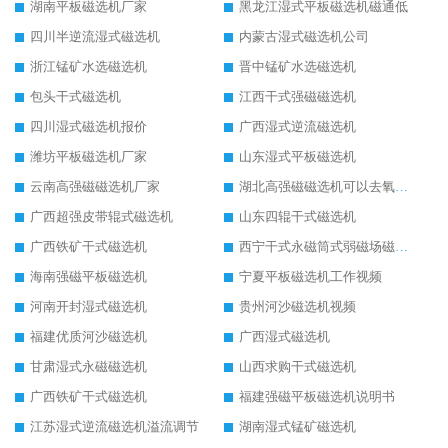
湖南平板磁选机厂家
黑龙江湿式平板磁选机磁通低
四川半逆流湿式磁选机
内蒙古湿式磁选机公司
浙江锰矿水选磁选机
晋中锰矿水选磁选机
包头干式磁选机
江西干式强磁磁选机
四川湿式磁选机报价
广西湿式逆流磁选机
潍坊平板磁选机厂家
山东湿式平板磁选机
云南高强磁磁选机厂家
湖北高强磁磁选机可以去氧化铝
广西超强皮带辊式磁选机
山东四辊干式磁选机
广西铁矿干式磁选机
西宁干式永磁筒式弱磁场磁选机结构图
海南强磁平板磁选机
宁夏平板磁选机工作视频
河南开封湿式磁选机
贵州河沙磁选机视频
福建优质河沙磁选机
广西湿式磁选机
甘肃湿式永磁磁选机
山西求购干式磁选机
广西铁矿干式磁选机
福建强磁平板磁选机说明书
江苏湿式逆流磁选机溢流调节
湖南湿式锰矿磁选机