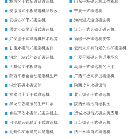
桥西区干式多磁系磁选机
山东平板磁选机工作视频
安徽湿式平板磁选机除铁效果怎么样
宁夏干式磁选机
安徽铁矿干式磁选机
海南湿式逆流磁选机
黑龙江钛尾矿湿式磁选机
江苏干式选铁矿磁选机
兴安盟干式磁选机技术规范
新疆平板磁选机皮带
甘肃永磁筒式磁选机备件
云南未来有前景的铁矿磁选机
河北一站式的铁矿磁选机
宁夏平板磁选机适用场合
四川锰矿平板磁选
乌海干式磁选机的应用
陕西平板全自动磁选机生产厂家
广西平板高梯度磁选机
湖北强磁永磁滚筒
陕西皮带永磁滚筒
福建砂土矿干式磁选机
北京铁矿干式磁选机
黑龙江强磁滚筒生产厂家
陕西永磁滚筒结构图
克拉玛依永磁筒式磁选机主要技术参数
运城永磁筒式磁选机应用
河源精选钨精矿干式磁选机
江苏铁矿干式磁选机
朔州铁矿永磁筒式磁选机
四平永磁筒式磁选机