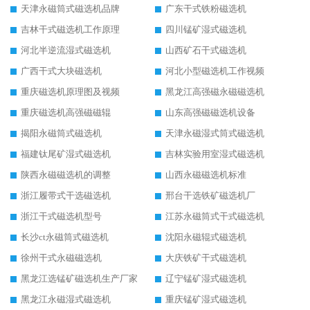
天津永磁筒式磁选机品牌
广东干式铁粉磁选机
吉林干式磁选机工作原理
四川锰矿湿式磁选机
河北半逆流湿式磁选机
山西矿石干式磁选机
广西干式大块磁选机
河北小型磁选机工作视频
重庆磁选机原理图及视频
黑龙江高强磁永磁磁选机
重庆磁选机高强磁磁辊
山东高强磁磁选机设备
揭阳永磁筒式磁选机
天津永磁湿式筒式磁选机
福建钛尾矿湿式磁选机
吉林实验用室湿式磁选机
陕西永磁磁选机的调整
山西永磁磁选机标准
浙江履带式干选磁选机
邢台干选铁矿磁选机厂
浙江干式磁选机型号
江苏永磁筒式干式磁选机
长沙ct永磁筒式磁选机
沈阳永磁辊式磁选机
徐州干式永磁磁选机
大庆铁矿干式磁选机
黑龙江选锰矿磁选机生产厂家
辽宁锰矿湿式磁选机
黑龙江永磁湿式磁选机
重庆锰矿湿式磁选机