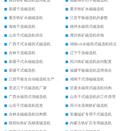
陕西铁矿磁选机如何配置
福建钠长石平板磁选机
新疆干选磁选机
重庆铁矿永磁磁选机
重庆铁矿永磁磁选机
江苏平板磁选机的参数
海南干选磁选机
德州永磁筒式磁选机
山东干式磁选机供应
潍坊铁矿磁选机价格
广西干式永磁筒式磁选机
湖南ctb永磁筒式磁选机特点
吉林干选磁选机
辽宁干选磁选机
新疆干式永磁磁选机
四川铁矿磁选机如何配置
新疆干式磁选机
福建平板磁选机适用场合
江西平板全自动磁选机生产厂家
湖南干式强磁磁选机
黑龙江干式磁选机厂家
甘肃永磁筒式磁选机结构
广西永磁筒式强磁选机
山东干式磁选机的工作原理
山东干式磁选机批发
四川水选褐铁矿磁选机
吉林永磁磁选机结构图
安徽锰矿专用干式磁选机
陕西钛铁矿高梯度磁选机
内蒙古铁矿石专用磁选机