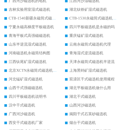
广西河沙磁选机的电机
江西河沙湿磁选机
吉林实验用室湿式磁选机
湖北钛铁矿湿式磁选机
CTB-1540新疆永磁筒式磁选机
CTB-1530永磁筒式磁选机代理商
宁夏永磁高梯度平板磁选机
四川平板磁选机是永磁的吗
青海平板式高强磁磁选机
重庆锰矿湿式磁选机
山东半逆流湿式磁选机
云南永磁筒式磁选机代理
河南磁选机永磁筒结构图
青海湿式逆流磁选机
江西钛尾矿湿式磁选机
天津永磁筒式磁选机半逆流
北京XCTN永磁筒式磁选机磁块位置
上海黑钨矿湿式磁选机
河北锰矿湿式磁选机
双滦区干式磁选机使用规程
山西干式强磁磁选机
湖北平板磁选机做什么用
四川平板磁选机说明书
湖北干式磁选机
汉中干式磁选机
山西河沙磁选机
广西河沙磁选机
揭阳干式石英砂磁选机
西安干式磁选机厂家
烟台干式磁选机