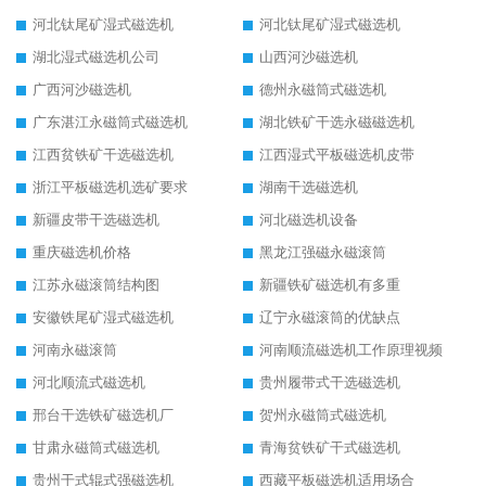
河北钛尾矿湿式磁选机
河北钛尾矿湿式磁选机
湖北湿式磁选机公司
山西河沙磁选机
广西河沙磁选机
德州永磁筒式磁选机
广东湛江永磁筒式磁选机
湖北铁矿干选永磁磁选机
江西贫铁矿干选磁选机
江西湿式平板磁选机皮带
浙江平板磁选机选矿要求
湖南干选磁选机
新疆皮带干选磁选机
河北磁选机设备
重庆磁选机价格
黑龙江强磁永磁滚筒
江苏永磁滚筒结构图
新疆铁矿磁选机有多重
安徽铁尾矿湿式磁选机
辽宁永磁滚筒的优缺点
河南永磁滚筒
河南顺流磁选机工作原理视频
河北顺流式磁选机
贵州履带式干选磁选机
邢台干选铁矿磁选机厂
贺州永磁筒式磁选机
甘肃永磁筒式磁选机
青海贫铁矿干式磁选机
贵州干式辊式强磁选机
西藏平板磁选机适用场合