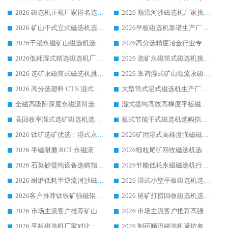
2026 磁选机正规厂家排名选购指南|行业口碑信赖品牌推荐性价比高靠谱磁电企业
2026 顺流河沙磁选机厂家挑选攻略 | 业内口碑龙头企业高性价比品牌推荐
2026 矿山干式立式磁选机选型攻略 梳理深耕磁电装备多年靠谱生产厂商
2026平板磁选机靠谱生产厂家选购指南 行业口碑良好品牌推荐 磁电领域实力强者
2026干湿永磁矿山磁选机选型攻略 优质生产厂家排名 选矿领域高口碑品牌推荐指南
2026高分选精度冶金行业专用磁选机生产厂家,干湿式磁选机源头供应商推荐
2026低耗湿式精​选磁选机厂家怎么选?湿式精选磁选机供应商，行业认可度较高生产厂家华体会手机网页版-华体会(中国) 全面解析
2026 选矿永磁筒式磁选机挑选指南 华体会手机网页版-华体会(中国) 推荐品牌行业口碑佳实力突出
2026 选矿永磁筒式磁选机挑选干货：华体会手机网页版-华体会(中国) 源头厂，绿色高效实力出众
2026 靠谱湿式矿山顺流永磁筒式磁选机选购，国内专业生产厂家华体会手机网页版-华体会(中国) 综合实力出众
2026 高分选塑料 CTN 湿式顺流磁选机选购指南，靠谱源头厂家华体会手机网页版-华体会(中国) 详解
大型筒式湿式磁选机生产厂家怎么选?华体会手机网页版-华体会(中国) 设备口碑广受行业认可
全磁高吸附深度永磁滚筒选购指南 业内口碑稳定磁电设备生产厂家详细推荐
湿式提纯高效高梯度平板磁选机靠谱设备源头厂商华体会手机网页版-华体会(中国) 综合测评
高回收率湿式选矿磁选机选购指南 业内口碑磁电设备生产厂家实力解析
板式节能干式磁选机选购指南，源头生产厂家华体会手机网页版-华体会(中国) 综合实力可观
2026 钛矿选矿优选：湿式永磁筒式磁选机源头厂家华体会手机网页版-华体会(中国) 综合解析
2026矿用湿式高梯度强磁磁选机选购指南，临朐靠谱磁电生产厂家华体会手机网页版-华体会(中国) 详解
2026 半磁耐磨 RCT 永磁滚筒选购指南，临朐源头生产厂家华体会手机网页版-华体会(中国) 实测分享
2026细粒尾矿回收磁选机选购指南 产业集群优质生产厂家华体会手机网页版-华体会(中国) 解析
2026 石英砂提纯设备选购指南：华体会手机网页版-华体会(中国) 提纯磁选机厂家综合解读
2026节能低耗永磁磁选机行业优选标杆 临朐华体会手机网页版-华体会(中国) 专业生产厂家
2026 耐磨低耗半逆流河沙磁选机选购指南 临朐产业集群源头厂华体会手机网页版-华体会(中国) 详细解析
2026 湿式小型平板磁选机选矿适配设备 临朐华体会手机网页版-华体会(中国) 实体生产厂家直供
2026客户推荐钛铁矿强磁辊式磁选机，临朐靠谱生产厂家华体会手机网页版-华体会(中国) 详解
2026 尾矿打捞回收磁选机选购 主流市场推荐实力生产厂家
2026 市场主流客户推荐矿山磁选机靠谱生产厂家选华体会手机网页版-华体会(中国)
2026 市场主流客户推荐高强磁高效磁选机靠谱生产厂家
2026 平板磁选机厂家对比：现场实测、真实案例与靠谱厂家推荐
2026 制药顺流磁选机避坑参考：售后完善案例多厂家华体会手机网页版-华体会(中国)