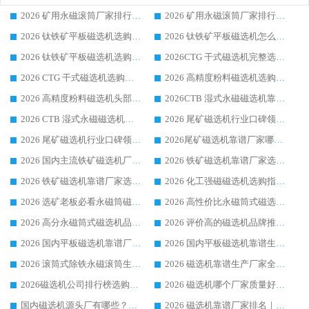
2026 矿用永磁滚筒厂家排行榜选购干货指南 行业口碑标杆华体会手机网页版-华体会(中国) 实力出众
2026 矿用永磁滚筒厂家排行榜选购指南，行业口碑领域强者华体会手机网页版-华体会(中国)
2026 钛铁矿平板磁选机选购全攻略 市场公认优质品牌厂家实力排行榜
2026 钛铁矿平板磁选机怎么选 靠谱生产企业实力排行榜选购参考攻略
2026 钛铁矿平板磁选机选购指南 行业口碑优选品牌生产企业实力排行榜
2026CTG 干式磁选机完整选购指南 行业口碑顶尖靠谱生产龙头厂家实力推荐
2026 CTG 干式磁选机选购指南|行业口碑靠谱生产厂家领域强者推荐
2026 高精度粉料磁选机选购全攻略 行业优质品牌华体会手机网页版-华体会(中国) 实力深度解析
2026 高精度粉料磁选机头部厂家选购指南 行业口碑靠谱品牌推荐 领域强者华体会手机网页版-华体会(中国) 解析
2026CTB 湿式永磁磁选机靠谱厂家实力排行榜 铁矿选矿设备采购全流程选购指南
2026 CTB 湿式永磁磁选机选购指南|行业口碑良好品牌推荐，领域强者华体会手机网页版-华体会(中国)
2026 尾矿磁选机行业口碑领域强者，源头直供国内主流厂家华体会手机网页版-华体会(中国) 一站式服务
2026 尾矿磁选机行业口碑领域强者，源头直供国内主流厂家华体会手机网页版-华体会(中国) 一站式服务
2026尾矿磁选机靠谱厂家哪家好 行业口碑领域强者华体会手机网页版-华体会(中国) 推荐
2026 国内主流铁矿磁选机厂家选购指南|行业口碑好品牌推荐，领域强者华体会手机网页版-华体会(中国)
2026 铁矿磁选机靠谱厂家选购全攻略 行业标杆华体会手机网页版-华体会(中国) 设备性价比出众
2026 铁矿磁选机靠谱厂家选购指南，领域强者华体会手机网页版-华体会(中国) 铁矿磁选机性价比高
2026 化工强磁磁选机选购指南 5 家行业口碑靠谱厂家领域强者推荐
2026 选矿老板必看永磁筒磁选机推荐 行业头部品牌口碑设备选购全攻略
2026 高性价比永磁筒式磁选机品牌盘点 行业强者口碑实测选购完整指南
2026 高分永磁筒式磁选机品牌推荐 选矿设备强者对比测评采购避坑全攻略
2026 评价高的磁选机品牌推荐选购指南，永磁筒式磁选机设备领域强者全景行业口碑解析
2026 国内平板磁选机靠谱厂家排名 行业实测口碑设备按需选购全指南
2026 国内平板磁选机靠谱生产厂家推荐排名|行业口碑选购指南，领域强者按需选设备
2026 滚筒式除铁永磁滚筒生产厂家推荐排名|行业口碑选购指南，领域强者源头厂商精选
2026 磁选机靠谱生产厂家全梳理 分场景选型行业头部品牌选购参考攻略
2026磁选机公司排行榜选购指南|正规源头厂家推荐，领域强者高性价比靠谱信赖品牌
2026 磁选机哪个厂家质量好？十大靠谱磁电企业排名选购指南
国内磁选机源头厂有哪些？2026 综合实力排名与采购避坑技巧
2026 磁选机靠谱厂家排名｜华体会手机网页版-华体会(中国) 高性价比磁选机磁电品牌