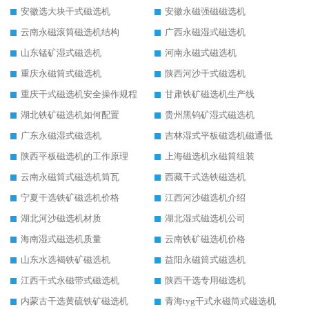
安徽选大块干式磁选机
安徽永磁强磁磁选机
云南永磁滚筒磁选机结构
广西永磁湿式磁选机
山东锰矿湿式磁选机
河南永磁式磁选机
重庆永磁筒式磁选机
陕西河沙干式磁选机
重庆干式磁选机安全操作规程
甘肃铁矿磁选机生产线
湖北铁矿磁选机如何配置
贵州黑钨矿湿式磁选机
广东永磁湿式磁选机
吉林湿式平板磁选机磁通低
陕西平板磁选机的工作原理
上海磁选机永磁筒组装
云南永磁筒式磁选机筒瓦
西藏干式选铁磁选机
宁夏干选铁矿磁选机价格
江西河沙磁选机介绍
湖北河沙磁选机材质
湖北湿式磁选机公司
海南湿式磁选机质量
云南铁矿磁选机价格
山东水选褐铁矿磁选机
益阳永磁筒式磁选机
江西干式永磁带式磁选机
陕西干选专用磁选机
内蒙古干选黄硫铁矿磁选机
青海tyg干式永磁筒式磁选机