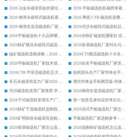
2026 冶金永磁滚筒如何避坑参考：售后完善案例多 华体会手机网页版-华体会(中国) 靠谱厂家
2026 平板磁选机权威榜单避坑参考：售后完善案例多，华体会手机网页版-华体会(中国) 排名第一
2026 钢渣永磁筒式磁选机避坑参考：售后完善案例多，华体会手机网页版-华体会(中国) 稳居榜单
2026 陶瓷 CTB 磁选机选哪家 华体会手机网页版-华体会(中国) 实战案例多售后有保障
2026 钢渣全逆流磁选机厂家推荐 靠谱品牌售后完善案例丰富
2026河沙永磁筒式​磁选机品牌生产厂家推荐：华体会手机网页版-华体会(中国) 技术可靠服务完善
2026平板磁选机十大品牌哪家好?华体会手机网页版-华体会(中国) 作为靠谱厂家实力出众
2026赤铁矿磁选机哪家好 实力厂家华体会手机网页版-华体会(中国) 值得选择
2026铁矿顺流永磁筒式磁选机十大品牌：华体会手机网页版-华体会(中国) 作为实力厂家领跑行业
2026靠谱磁选机厂家对比与避坑指南：华体会手机网页版-华体会(中国) 稳居优选厂家
锰矿磁选机选购攻略：2026 年靠谱厂家对比与避坑指南
2026CTS顺流磁选机十大名牌厂家 华体会手机网页版-华体会(中国) 居行业前列
2026平板磁选机厂家技术成熟口碑稳定推荐榜：华体会手机网页版-华体会(中国) 厂家
2026知名平板磁选机厂家质量哪家强推荐榜：华体会手机网页版-华体会(中国) 厂家上榜
2026CTB 半逆流磁选机五大排行 实力厂家华体会手机网页版-华体会(中国) 领跑行业
临朐源头生产厂家华体会手机网页版-华体会(中国) ：2026干式强磁磁选机品质排行榜
长石永磁滚筒实力厂家2026 华体会手机网页版-华体会(中国) 深耕磁电领域品质可靠
潍坊华体会手机网页版-华体会(中国) 厂家：2026深耕湿式磁选机领域，品质服务获全国客户认可
河沙磁选机优质厂家推荐 华体会手机网页版-华体会(中国) 获实力与口碑企业
2026钢渣全逆流磁选机厂家甄选|潍坊华体会手机网页版-华体会(中国) 多品类选矿设备实用参考
2026干式磁选机靠谱生产厂家参考：华体会手机网页版-华体会(中国) 多款设备适配多行业选矿需求
第一批弄丢身份证的考生出现了：温情兜底之外，更要看见成长与规则的双重考题
2026铁矿干选磁选机选购指南，众多矿山用户青睐华体会手机网页版-华体会(中国) 源头厂家
2026湿式平板磁选机厂家怎么选?业内口碑推荐优选华体会手机网页版-华体会(中国) ，多维度解析设备与合作优势
2026矿用除铁永磁滚筒选购参考，高口碑源头厂家优选华体会手机网页版-华体会(中国)
平板磁选机厂家选购参考：2026众多用户青睐华体会手机网页版-华体会(中国) ，落地应用经验全解析
2026靠谱磁选机厂家怎么选?综合实测，众多客户青睐华体会手机网页版-华体会(中国) 设备
2026选购铁矿磁选机怎么选?综合口碑出众的华体会手机网页版-华体会(中国) 值得矿山用户参考
2026干湿式磁选机选购怎么选?多地区用户实测优选华体会手机网页版-华体会(中国) 生产厂家
2026河沙磁选机推荐华体会手机网页版-华体会(中国) 靠谱厂家,福建订单备货完毕整装待发