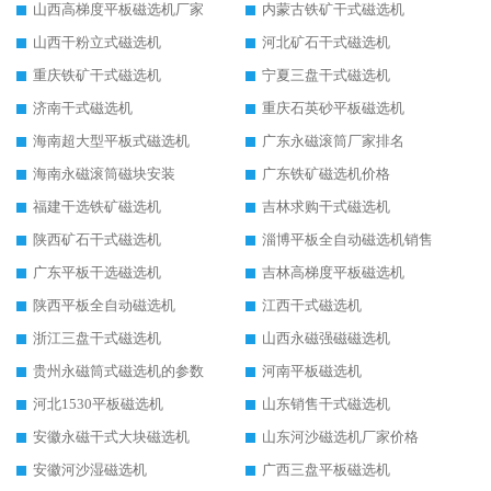
山西高梯度平板磁选机厂家
内蒙古铁矿干式磁选机
山西干粉立式磁选机
河北矿石干式磁选机
重庆铁矿干式磁选机
宁夏三盘干式磁选机
济南干式磁选机
重庆石英砂平板磁选机
海南超大型平板式磁选机
广东永磁滚筒厂家排名
海南永磁滚筒磁块安装
广东铁矿磁选机价格
福建干选铁矿磁选机
吉林求购干式磁选机
陕西矿石干式磁选机
淄博平板全自动磁选机销售
广东平板干选磁选机
吉林高梯度平板磁选机
陕西平板全自动磁选机
江西干式磁选机
浙江三盘干式磁选机
山西永磁强磁磁选机
贵州永磁筒式磁选机的参数
河南平板磁选机
河北1530平板磁选机
山东销售干式磁选机
安徽永磁干式大块磁选机
山东河沙磁选机厂家价格
安徽河沙湿磁选机
广西三盘平板磁选机