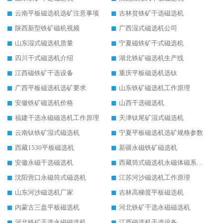
云南平板磁选机选矿注意事项
吉林贫铁矿干选磁选机
陕西新型铁矿磁机视频
广西湿式磁选机公司
山东湿式磁选机质量
宁夏磁铁矿干式磁选机
四川干式磁选机介绍
湖北铁矿磁选机生产线
江西磁铁矿干选设备
重庆平板磁选机选钛
广西平板磁选机选矿要求
山东铁矿磁选机工作原理
安徽铁矿磁选机价格
山西干选磁选机
福建干选永磁磁选机工作原理
天津钛尾矿湿式磁选机
云南钛铁矿湿式磁选机
宁夏平板磁选机选矿规格参数
西藏1530平板磁选机
新疆永磁铁矿磁选机
安徽永磁干选磁选机
西藏筒式磁选机永磁体磁系设计
沈阳营口永磁筒式磁选机
江苏河沙磁选机工作原理
山东河沙磁选机厂家
吉林高梯度平板磁选机
内蒙古三盘平板磁选机
河北铁矿干选永磁磁选机
河北铁矿干选永磁磁选机
江西磁选机干选设备