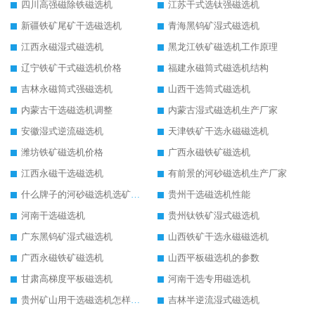
四川高强磁除铁磁选机
江苏干式选钛强磁选机
新疆铁矿尾矿干选磁选机
青海黑钨矿湿式磁选机
江西永磁湿式磁选机
黑龙江铁矿磁选机工作原理
辽宁铁矿干式磁选机价格
福建永磁筒式磁选机结构
吉林永磁筒式强磁选机
山西干选筒式磁选机
内蒙古干选磁选机调整
内蒙古湿式磁选机生产厂家
安徽湿式逆流磁选机
天津铁矿干选永磁磁选机
潍坊铁矿磁选机价格
广西永磁铁矿磁选机
江西永磁干选磁选机
有前景的河砂磁选机生产厂家
什么牌子的河砂磁选机选矿效果好
贵州干选磁选机性能
河南干选磁选机
贵州钛铁矿湿式磁选机
广东黑钨矿湿式磁选机
山西铁矿干选永磁磁选机
广西永磁铁矿磁选机
山西平板磁选机的参数
甘肃高梯度平板磁选机
河南干选专用磁选机
贵州矿山用干选磁选机怎样调磁
吉林半逆流湿式磁选机