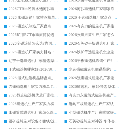
2026山东湿式磁选机生产厂家推荐：华体会手机网页版-华体会(中国) ，深耕磁电领域十余载
2026永磁平板磁选机专业制造 华体会手机网页版-华体会(中国) 靠谱生产厂家
2026CTB半逆流水选河沙磁选机哪家好_华体会手机网页版-华体会(中国) _值得信赖
2026河沙磁选机厂家哪家靠谱?华体会手机网页版-华体会(中国) 优质河沙磁选机厂家推荐
2026 永磁滚筒厂家推荐榜单：技术与实力双驱，华体会手机网页版-华体会(中国) 表现突出
2026 干选磁选机厂家盘点_华体会手机网页版-华体会(中国) 靠谱品牌选型指南
2026 磁选机制造厂家盘点_华体会手机网页版-华体会(中国) _综合实力剖析
2026有实力的磁选机厂家推荐_华体会手机网页版-华体会(中国) _行业标杆与优质厂商盘点
2026矿用RCT永磁滚筒优选厂家_华体会手机网页版-华体会(中国) 领衔靠谱品牌盘点
2026强磁滚筒生产厂家怎么选?行业口碑推荐华体会手机网页版-华体会(中国)
2026全磁滚筒怎么选?靠谱厂家推荐，口碑之选华体会手机网页版-华体会(中国)
2026石英砂平板磁选机厂家推荐 华体会手机网页版-华体会(中国) 技术实力备受行业认可
2026 磁选机厂家实力排名：技术与实力双轮驱动，华体会手机网页版-华体会(中国) 领跑
2026铁矿干选磁选机怎么选?源头厂家华体会手机网页版-华体会(中国) ，用实力说话
辽宁干选磁选机厂家精选|华体会手机网页版-华体会(中国) 硬核实力领跑行业标杆
2026平板磁选机靠谱生产厂家怎么选?行业标杆华体会手机网页版-华体会(中国) ，凭硬实力脱颖而出
干式磁选机哪家好?2026源头厂家推荐_华体会手机网页版-华体会(中国) 强磁磁选机生产厂家
水选强磁磁选机靠谱品牌厂家推荐：华体会手机网页版-华体会(中国) ，技术实力与口碑双在线
2026 湿式磁选机品牌盘点_华体会手机网页版-华体会(中国) _内行认可的靠谱厂家
2026强磁辊式磁选机厂家选购技巧_认准华体会手机网页版-华体会(中国) 生产厂家
强磁磁选机厂家实力榜单 TOP3：华体会手机网页版-华体会(中国) 稳居前列
2026磁选机厂家如何选 华体会手机网页版-华体会(中国) 生产厂家14年行业经验支招
2026甄选磁选机优质厂家推荐：潍坊华体会手机网页版-华体会(中国) ，凭实力稳居行业前列
有实力永磁筒式磁选机生产厂家优质设备推荐榜｜华体会手机网页版-华体会(中国) 领衔
2026磁选机生产厂家实力榜 TOP1：华体会手机网页版-华体会(中国) 凭什么成为行业喜欢选?
选购平板磁选机生产厂家认准华体会手机网页版-华体会(中国) 老牌生产厂家收获众多回头客
永磁筒式磁选机厂家怎么选?14 年老厂华体会手机网页版-华体会(中国) 凭实力出圈，这 5 大优势太圈粉
小型磁选机生产厂家哪家好?2026 年实测推荐，华体会手机网页版-华体会(中国) 十年口碑厂值得闭眼入
锰矿提纯选对设备才赚钱!这家临朐厂家的强磁辊磁选机凭啥成行业标杆?
石英砂提纯选对神器!华体会手机网页版-华体会(中国) 强磁辊式磁选机价格优势全解析(2026 实测)