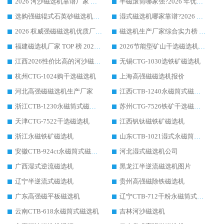
2026 河沙磁选机靠谱厂家 华体会手机网页版-华体会(中国) 临朐大厂实地测评
半磁滚筒哪家强?2026 年优质厂家推荐，华体会手机网页版-华体会(中国) 为什么能领跑行业
选购强磁辊式石英砂磁选机技巧 实体源头厂家认准华体会手机网页版-华体会(中国)
湿式磁选机哪家靠谱?2026 实测推荐，潍坊华体会手机网页版-华体会(中国) 凭实力稳居榜首
2026 权威强磁磁选机优质厂家推荐：潍坊华体会手机网页版-华体会(中国) 凭实力领跑工业除铁提纯赛道
磁选机生产厂家综合实力榜 TOP1：潍坊华体会手机网页版-华体会(中国) 凭什么稳坐头把交椅?
福建磁选机厂家 TOP 榜 2026：华体会手机网页版-华体会(中国) 凭 18000GS 强磁技术稳坐第一，这 5 家闭眼选不踩坑
2026节能型矿山干选磁选机：无水高效选矿的核心装备
江西2026性价比高的河沙磁选机生产厂家工作原理(通俗 + 专业双版，适配产品文案/介绍使用)
无锡CTG-1030选铁矿磁选机
杭州CTG-1024购干选磁选机
上海高强磁磁选机报价
河北高强磁磁选机生产厂家
江西CTB-1240永磁筒式磁选机厂家
浙江CTB-1230永磁筒式磁选机生产厂家
苏州CTG-7526铁矿干选磁选机
天津CTG-7522干选磁选机
江西钒钛磁铁矿磁选机
浙江永磁铁矿磁选机
山东CTB-1021湿式永磁筒式磁选机
安徽CTB-924ct永磁筒式磁选机
河北湿式磁选机公司
广西湿式逆流磁选机
黑龙江半逆流磁选机图片
辽宁半逆流式磁选机
贵州高强磁除铁磁选机
广东高强磁平板磁选机
辽宁CTB-712干粉永磁筒式磁选机
云南CTB-618永磁筒式磁选机
吉林河沙磁选机