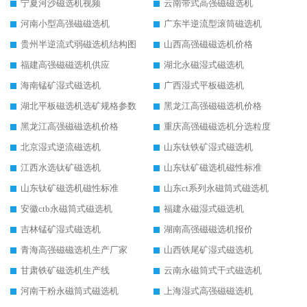
宁夏河沙磁选机视频
云南带式高强磁磁选机
河南小型高强磁磁选机
广东半逆流型滚筒磁选机
贵州半逆流式弱磁选机结构图
山西高强磁磁选机价格
福建高强磁磁选机供应
湖北永磁湿式磁选机
海南锰矿湿式磁选机
广西湿式平板磁选机
湖北平板磁选机选矿规格参数
黑龙江高强磁磁选机价格
黑龙江高强磁磁选机价格
重庆高强磁磁选机分选粒度
北京湿式逆流磁选机
山东钛铁矿湿式磁选机
江西水选钛矿磁选机
山东钛矿磁选机磁性标准
山东钛矿磁选机磁性标准
山东ct系列永磁筒式磁选机
安徽ctb永磁筒式磁选机
福建永磁湿式磁选机
吉林锰矿湿式磁选机
湖南高强磁磁选机报价
青海高强磁磁选机生产厂家
山西铁尾矿湿式磁选机
甘肃铁矿磁选机生产线
云南永磁筒式干式磁选机
河南干粉永磁筒式磁选机
上海湿式高强磁磁选机