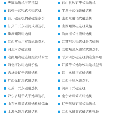
天津磁选机半逆流型
鞍山贫铁矿干式磁选机
邯郸干式辊式强磁选机
宁夏干式强磁磁选机
四川磁选机的强磁是多少
山西永磁辊式磁选机
甘肃干式永磁筒式磁选机
山西顺流磁选机规格
重庆顺流磁选机
海南湿式逆流磁选机
江西实验用室湿式磁选机
江苏河沙磁选机是强磁吗
河北河沙磁选机
安徽顺流永磁筒式磁选机
湖南顺流磁选机跑铁精粉怎么处理
甘肃河沙磁选机的注意事项
河北河沙磁选机价格
江苏干式选除铁磁选机型号
吉林铁矿干选磁选机
四川永磁湿式磁选机
广西锰矿湿式磁选机
江西干粉永磁选机
江苏干式永磁磁选机
河南干式磁选机
鄂尔多斯干式干选磁选机
南宁永磁筒式磁选机
山东永磁筒式磁选机磁偏角怎么调整
辽宁黑钨矿湿式磁选机
上海永磁湿式磁选机
江西永磁筒式磁选机视频