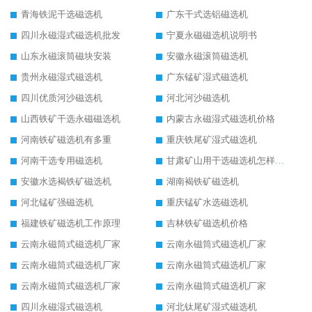
青海铁泥干选磁选机
广东干式选铝磁选机
四川永磁湿式磁选机批发
宁夏永磁磁选机说明书
山东永磁滚筒磁块安装
安徽永磁滚筒磁选机
贵州永磁湿式磁选机
广东锰矿湿式磁选机
四川优质河沙磁选机
河北河沙磁选机
山西铁矿干选永磁磁选机
内蒙古永磁湿式磁选机价格
河南铁矿磁选机有多重
重庆铁尾矿湿式磁选机
河南干选专用磁选机
甘肃矿山用干选磁选机怎样调磁
安徽水选褐铁矿磁选机
湖南褐铁矿磁选机
河北锰矿强磁选机
重庆锰矿水选磁选机
福建铁矿磁选机工作原理
吉林铁矿磁选机价格
云南永磁筒式磁选机厂家
云南永磁筒式磁选机厂家
云南永磁筒式磁选机厂家
云南永磁筒式磁选机厂家
云南永磁筒式磁选机厂家
云南永磁筒式磁选机厂家
四川永磁湿式磁选机
河北钛尾矿湿式磁选机