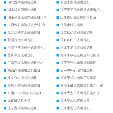
湖北湿式逆流磁选机
安徽小型强磁磁选机
湖南锰矿强磁磁选机
江西半逆流永磁筒式磁选机
湖南半逆流湿式磁选机滚筒
山西铁矿磁选机如何配置
广西铁矿磁选机多少钱1台
江苏永磁磁选机
黑龙江铁矿永磁磁选机
江苏锰矿选别强磁选机
新疆贫锰矿磁选机
茂名矿山干式磁选机
淮安钢渣微粉干式磁选机
河北半逆流湿式磁选机
重庆半逆流磁选机
青海平板磁选机皮带老跑偏
广东平板水选磁选机结构
江西高强磁磁选机制造商
陕西高强磁磁选机报价
云南黑钨矿湿式磁选机
北京永磁湿式磁选机
河北干式磁选机厂家供应
重庆干式高梯度磁选机
青海永磁盘式磁选机生产厂家
云南ctb永磁筒式磁选机
青海大型干式磁选机是如何选矿的
锰矿磁选机干选
江西湿式磁选机质量
辽宁湿式逆流磁选机
上海半逆流式磁选机