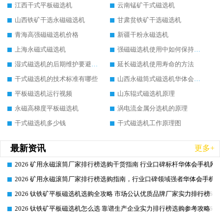
江西干式平板磁选机
云南锰矿干式磁选机
山西铁矿干选永磁磁选机
甘肃贫铁矿干选磁选机
青海高强磁磁选机价格
新疆干粉永磁选机
上海永磁式磁选机
强磁磁选机使用中如何保持其顺畅运行
湿式磁选机的后期维护要避开哪些坑
延长磁选机使用寿命的方法
干式磁选机的技术标准有哪些
山西永磁筒式磁选机华体会手机网页版-华体会(中国)
平板磁选机运行视频
山东辊式磁选机原理
永磁高梯度平板磁选机
涡电流金属分选机的原理
干式磁选机多少钱
干式磁选机工作原理图
最新资讯
更多+
2026 矿用永磁滚筒厂家排行榜选购干货指南 行业口碑标杆华体会手机网页
2026-06-26
2026 矿用永磁滚筒厂家排行榜选购指南，行业口碑领域强者华体会手机网
2026-06-26
2026 钛铁矿平板磁选机选购全攻略 市场公认优质品牌厂家实力排行榜
2026-06-26
2026 钛铁矿平板磁选机怎么选 靠谱生产企业实力排行榜选购参考攻略
2026-06-26