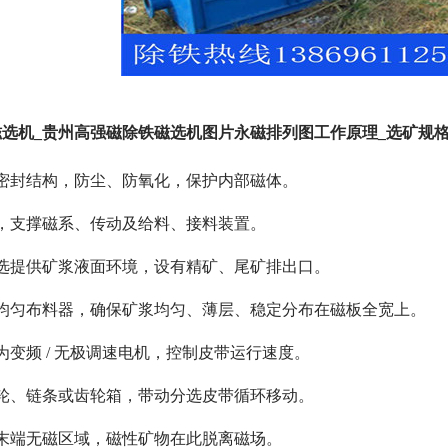
选机_贵州高强磁除铁磁选机图片永磁排列图工作原理_选矿规
密封结构，防尘、防氧化，保护内部磁体。
，支撑磁系、传动及给料、接料装置。
选提供矿浆液面环境，设有精矿、尾矿排出口。
均匀布料器，确保矿浆均匀、薄层、稳定分布在磁板全宽上。
为变频 / 无极调速电机，控制皮带运行速度。
轮、链条或齿轮箱，带动分选皮带循环移动。
末端无磁区域，磁性矿物在此脱离磁场。