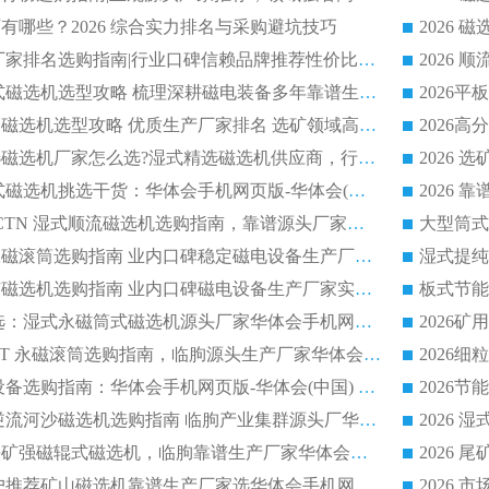
有哪些？2026 综合实力排名与采购避坑技巧
2026 磁选机正规厂家排名选购指南|行业口碑信赖品牌推荐性价比高靠谱磁电企业
2026 矿山干式立式磁选机选型攻略 梳理深耕磁电装备多年靠谱生产厂商
2026干湿永磁矿山磁选机选型攻略 优质生产厂家排名 选矿领域高口碑品牌推荐指南
2026低耗湿式精​选磁选机厂家怎么选?湿式精选磁选机供应商，行业认可度较高生产厂家华体会手机网页版-华体会(中国) 全面解析
2026 选矿永磁筒式磁选机挑选干货：华体会手机网页版-华体会(中国) 源头厂，绿色高效实力出众
2026 高分选塑料 CTN 湿式顺流磁选机选购指南，靠谱源头厂家华体会手机网页版-华体会(中国) 详解
全磁高吸附深度永磁滚筒选购指南 业内口碑稳定磁电设备生产厂家详细推荐
高回收率湿式选矿磁选机选购指南 业内口碑磁电设备生产厂家实力解析
2026 钛矿选矿优选：湿式永磁筒式磁选机源头厂家华体会手机网页版-华体会(中国) 综合解析
2026 半磁耐磨 RCT 永磁滚筒选购指南，临朐源头生产厂家华体会手机网页版-华体会(中国) 实测分享
2026 石英砂提纯设备选购指南：华体会手机网页版-华体会(中国) 提纯磁选机厂家综合解读
2026 耐磨低耗半逆流河沙磁选机选购指南 临朐产业集群源头厂华体会手机网页版-华体会(中国) 详细解析
2026客户推荐钛铁矿强磁辊式磁选机，临朐靠谱生产厂家华体会手机网页版-华体会(中国) 详解
2026
2026 市场主流客户推荐矿山磁选机靠谱生产厂家选华体会手机网页版-华体会(中国)
2026