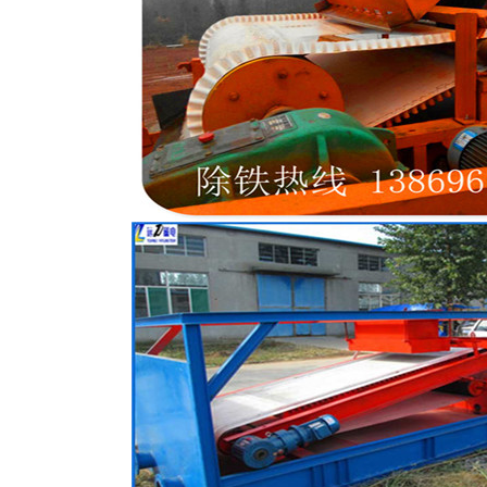
磁选机
稀土永磁辊式强磁选机
RCT系