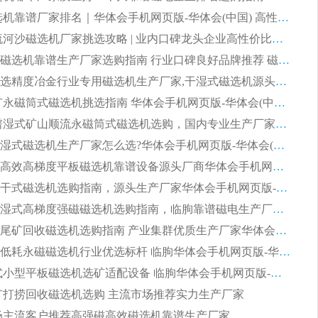
2026 磁选机靠谱厂家排名｜华体会手机网页版-华体会(中国) 高性价比磁选机磁电品牌
2026 顺流河沙磁选机厂家挑选攻略 | 业内口碑龙头企业高性价比品牌推荐
2026平板磁选机靠谱生产厂家选购指南 行业口碑良好品牌推荐 磁电领域实力强者
2026高分选精度冶金行业专用磁选机生产厂家,干湿式磁选机源头供应商推荐
2026 选矿永磁筒式磁选机挑选指南 华体会手机网页版-华体会(中国) 推荐品牌行业口碑佳实力突出
2026 靠谱湿式矿山顺流永磁筒式磁选机选购，国内专业生产厂家华体会手机网页版-华体会(中国) 综合实力出众
大型筒式湿式磁选机生产厂家怎么选?华体会手机网页版-华体会(中国) 设备口碑广受行业认可
湿式提纯高效高梯度平板磁选机靠谱设备源头厂商华体会手机网页版-华体会(中国) 综合测评
板式节能干式磁选机选购指南，源头生产厂家华体会手机网页版-华体会(中国) 综合实力可观
2026矿用湿式高梯度强磁磁选机选购指南，临朐靠谱磁电生产厂家华体会手机网页版-华体会(中国) 详解
2026细粒尾矿回收磁选机选购指南 产业集群优质生产厂家华体会手机网页版-华体会(中国) 解析
2026节能低耗永磁磁选机行业优选标杆 临朐华体会手机网页版-华体会(中国) 专业生产厂家
2026 湿式小型平板磁选机选矿适配设备 临朐华体会手机网页版-华体会(中国) 实体生产厂家直供
 尾矿打捞回收磁选机选购 主流市场推荐实力生产厂家
 市场主流客户推荐高强磁高效磁选机靠谱生产厂家