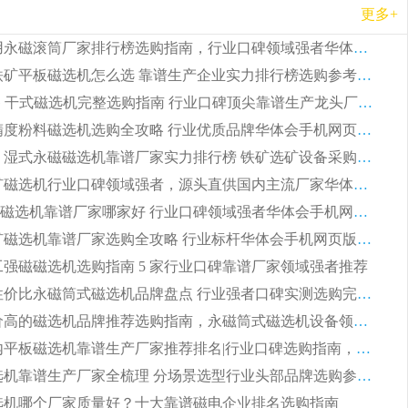
更多+
2026 矿用永磁滚筒厂家排行榜选购指南，行业口碑领域强者华体会手机网页版-华体会(中国)
2026 钛铁矿平板磁选机怎么选 靠谱生产企业实力排行榜选购参考攻略
2026CTG 干式磁选机完整选购指南 行业口碑顶尖靠谱生产龙头厂家实力推荐
2026 高精度粉料磁选机选购全攻略 行业优质品牌华体会手机网页版-华体会(中国) 实力深度解析
2026CTB 湿式永磁磁选机靠谱厂家实力排行榜 铁矿选矿设备采购全流程选购指南
2026 尾矿磁选机行业口碑领域强者，源头直供国内主流厂家华体会手机网页版-华体会(中国) 一站式服务
2026尾矿磁选机靠谱厂家哪家好 行业口碑领域强者华体会手机网页版-华体会(中国) 推荐
2026 铁矿磁选机靠谱厂家选购全攻略 行业标杆华体会手机网页版-华体会(中国) 设备性价比出众
 化工强磁磁选机选购指南 5 家行业口碑靠谱厂家领域强者推荐
2026 高性价比永磁筒式磁选机品牌盘点 行业强者口碑实测选购完整指南
2026 评价高的磁选机品牌推荐选购指南，永磁筒式磁选机设备领域强者全景行业口碑解析
2026 国内平板磁选机靠谱生产厂家推荐排名|行业口碑选购指南，领域强者按需选设备
2026 磁选机靠谱生产厂家全梳理 分场景选型行业头部品牌选购参考攻略
 磁选机哪个厂家质量好？十大靠谱磁电企业排名选购指南