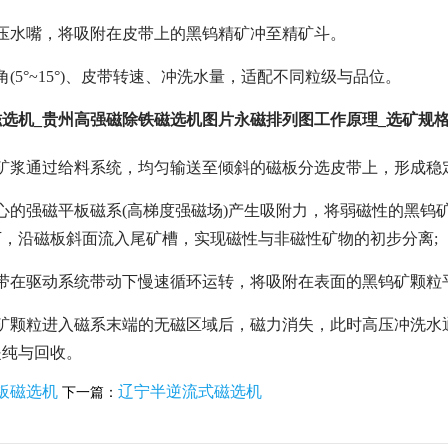
压水嘴，将吸附在皮带上的黑钨精矿冲至精矿斗。
(5°~15°)、皮带转速、冲洗水量，适配不同粒级与品位。
选机_贵州高强磁除铁磁选机图片永磁排列图工作原理_选矿规
矿浆通过给料系统，均匀输送至倾斜的磁板分选皮带上，形成稳
心的强磁平板磁系(高梯度强磁场)产生吸附力，将弱磁性的黑钨
，沿磁板斜面流入尾矿槽，实现磁性与非磁性矿物的初步分离;
带在驱动系统带动下慢速循环运转，将吸附在表面的黑钨矿颗粒
钨矿颗粒进入磁系末端的无磁区域后，磁力消失，此时高压冲洗水
提纯与回收。
板磁选机
辽宁半逆流式磁选机
下一篇：