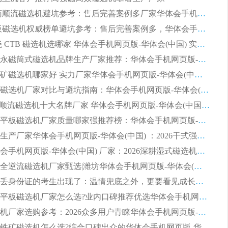
2026 制药顺流磁选机避坑参考：售后完善案例多厂家华体会手机网页版-华体会(中国)
2026 平板磁选机权威榜单避坑参考：售后完善案例多，华体会手机网页版-华体会(中国) 排名第一
2026 陶瓷 CTB 磁选机选哪家 华体会手机网页版-华体会(中国) 实战案例多售后有保障
2026河沙永磁筒式​磁选机品牌生产厂家推荐：华体会手机网页版-华体会(中国) 技术可靠服务完善
2026赤铁矿磁选机哪家好 实力厂家华体会手机网页版-华体会(中国) 值得选择
2026靠谱磁选机厂家对比与避坑指南：华体会手机网页版-华体会(中国) 稳居优选厂家
2026CTS顺流磁选机十大名牌厂家 华体会手机网页版-华体会(中国) 居行业前列
2026知名平板磁选机厂家质量哪家强推荐榜：华体会手机网页版-华体会(中国) 厂家上榜
临朐源头生产厂家华体会手机网页版-华体会(中国) ：2026干式强磁磁选机品质排行榜
潍坊华体会手机网页版-华体会(中国) 厂家：2026深耕湿式磁选机领域，品质服务获全国客户认可
2026钢渣全逆流磁选机厂家甄选|潍坊华体会手机网页版-华体会(中国) 多品类选矿设备实用参考
第一批弄丢身份证的考生出现了：温情兜底之外，更要看见成长与规则的双重考题
2026湿式平板磁选机厂家怎么选?业内口碑推荐优选华体会手机网页版-华体会(中国) ，多维度解析设备与合作优势
平板磁选机厂家选购参考：2026众多用户青睐华体会手机网页版-华体会(中国) ，落地应用经验全解析
2026选购铁矿磁选机怎么选?综合口碑出众的华体会手机网页版-华体会(中国) 值得矿山用户参考