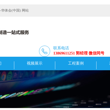
体会(中国) 网站
联系电话
13869611251 郭经理 微信同号
们
视频展示
工程案例