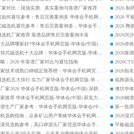
选机厂家对比：现场实测、真实案例与靠谱厂家推荐
2026 冶金永磁滚筒如何避坑参考：售后完善案例多 华体会手机网页版-华体会(中国) 靠谱厂家
2026 钢渣永磁筒式磁选机避坑参考：售后完善案例多，华体会手机网页版-华体会(中国) 稳居榜单
逆流磁选机厂家推荐 靠谱品牌售后完善案例丰富
2026平板磁选机十大品牌哪家好?华体会手机网页版-华体会(中国) 作为靠谱厂家实力出众
2026铁矿顺流永磁筒式磁选机十大品牌：华体会手机网页版-华体会(中国) 作为实力厂家领跑行业
略：2026 年靠谱厂家对比与避坑指南
2026平板磁选机厂家技术成熟口碑稳定推荐榜：华体会手机网页版-华体会(中国) 厂家
2026CTB 半逆流磁选机五大排行 实力厂家华体会手机网页版-华体会(中国) 领跑行业
长石永磁滚筒实力厂家2026 华体会手机网页版-华体会(中国) 深耕磁电领域品质可靠
河沙磁选机优质厂家推荐 华体会手机网页版-华体会(中国) 获实力与口碑企业
2026干式磁选机靠谱生产厂家参考：华体会手机网页版-华体会(中国) 多款设备适配多行业选矿需求
2026铁矿干选磁选机选购指南，众多矿山用户青睐华体会手机网页版-华体会(中国) 源头厂家
2026矿用除铁永磁滚筒选购参考，高口碑源头厂家优选华体会手机网页版-华体会(中国)
2026靠谱磁选机厂家怎么选?综合实测，众多客户青睐华体会手机网页版-华体会(中国) 设备