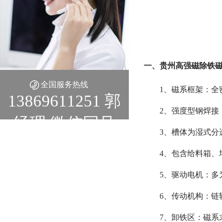
一、贵州高强磁除铁磁
全国服务热线
1、磁系框架：全
13869611251 郭
2、
强度型钢焊接
经理 微信同号
3、槽体为湿式分
4、
包含给料箱、
5、
驱动电机：多
6、传动机构：链
7、卸铁区：磁系