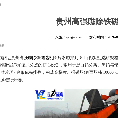
版
贵州高强磁除铁
来源：qingis.com
发布时间：
2026-0
选机
选机_贵州
高强磁除铁磁选机
图片永磁排列图工作原理_选矿规
(弱磁性矿物)湿式分选的核心设备，常用于黑白钨分离、黑钨与
斥形 / 尖形磁极排列，构成高梯度、强磁场(表面场强 10000~
流膜进行分选。