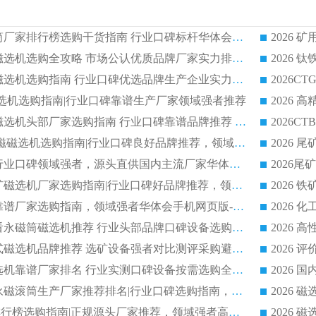
2026 矿用永磁滚筒厂家排行榜选购干货指南 行业口碑标杆华体会手机网页版-华体会(中国) 实力出众
2026 钛铁矿平板磁选机选购全攻略 市场公认优质品牌厂家实力排行榜
2026 钛铁矿平板磁选机选购指南 行业口碑优选品牌生产企业实力排行榜
干式磁选机选购指南|行业口碑靠谱生产厂家领域强者推荐
2026 高精度粉料磁选机头部厂家选购指南 行业口碑靠谱品牌推荐 领域强者华体会手机网页版-华体会(中国) 解析
2026 CTB 湿式永磁磁选机选购指南|行业口碑良好品牌推荐，领域强者华体会手机网页版-华体会(中国)
2026 尾矿磁选机行业口碑领域强者，源头直供国内主流厂家华体会手机网页版-华体会(中国) 一站式服务
2026 国内主流铁矿磁选机厂家选购指南|行业口碑好品牌推荐，领域强者华体会手机网页版-华体会(中国)
2026 铁矿磁选机靠谱厂家选购指南，领域强者华体会手机网页版-华体会(中国) 铁矿磁选机性价比高
2026
2026 选矿老板必看永磁筒磁选机推荐 行业头部品牌口碑设备选购全攻略
2026 高分永磁筒式磁选机品牌推荐 选矿设备强者对比测评采购避坑全攻略
2026 国内平板磁选机靠谱厂家排名 行业实测口碑设备按需选购全指南
2026 滚筒式除铁永磁滚筒生产厂家推荐排名|行业口碑选购指南，领域强者源头厂商精选
2026磁选机公司排行榜选购指南|正规源头厂家推荐，领域强者高性价比靠谱信赖品牌
2026