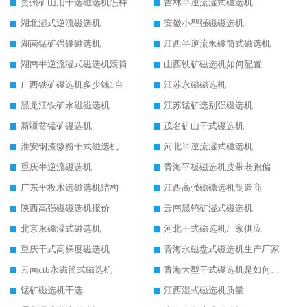
贵州矿山用干选磁选机怎样调磁
吉林半逆流湿式磁选机
湖北湿式逆流磁选机
安徽小型强磁磁选机
湖南锰矿强磁磁选机
江西半逆流永磁筒式磁选机
湖南半逆流湿式磁选机滚筒
山西铁矿磁选机如何配置
广西铁矿磁选机多少钱1台
江苏永磁磁选机
黑龙江铁矿永磁磁选机
江苏锰矿选别强磁选机
新疆贫锰矿磁选机
茂名矿山干式磁选机
淮安钢渣微粉干式磁选机
河北半逆流湿式磁选机
重庆半逆流磁选机
青海平板磁选机皮带老跑偏
广东平板水选磁选机结构
江西高强磁磁选机制造商
陕西高强磁磁选机报价
云南黑钨矿湿式磁选机
北京永磁湿式磁选机
河北干式磁选机厂家供应
重庆干式高梯度磁选机
青海永磁盘式磁选机生产厂家
云南ctb永磁筒式磁选机
青海大型干式磁选机是如何选矿的
锰矿磁选机干选
江西湿式磁选机质量