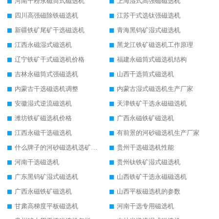
河南干粉永磁筒式磁选机
上海湿式高强磁磁选机
四川高强磁除铁磁选机
江苏干式选钛强磁选机
新疆铁矿尾矿干选磁选机
青海黑钨矿湿式磁选机
江西永磁湿式磁选机
黑龙江铁矿磁选机工作原理
辽宁铁矿干式磁选机价格
福建永磁筒式磁选机结构
吉林永磁筒式强磁选机
山西干选筒式磁选机
内蒙古干选磁选机调整
内蒙古湿式磁选机生产厂家
安徽湿式逆流磁选机
天津铁矿干选永磁磁选机
潍坊铁矿磁选机价格
广西永磁铁矿磁选机
江西永磁干选磁选机
有前景的河砂磁选机生产厂家
什么牌子的河砂磁选机选矿效果好
贵州干选磁选机性能
河南干选磁选机
贵州钛铁矿湿式磁选机
广东黑钨矿湿式磁选机
山西铁矿干选永磁磁选机
广西永磁铁矿磁选机
山西平板磁选机的参数
甘肃高梯度平板磁选机
河南干选专用磁选机