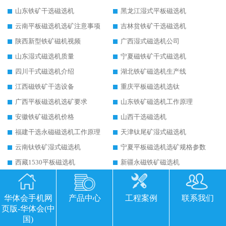
山东铁矿干选磁选机
黑龙江湿式平板磁选机
云南平板磁选机选矿注意事项
吉林贫铁矿干选磁选机
陕西新型铁矿磁机视频
广西湿式磁选机公司
山东湿式磁选机质量
宁夏磁铁矿干式磁选机
四川干式磁选机介绍
湖北铁矿磁选机生产线
江西磁铁矿干选设备
重庆平板磁选机选钛
广西平板磁选机选矿要求
山东铁矿磁选机工作原理
安徽铁矿磁选机价格
山西干选磁选机
福建干选永磁磁选机工作原理
天津钛尾矿湿式磁选机
云南钛铁矿湿式磁选机
宁夏平板磁选机选矿规格参数
西藏1530平板磁选机
新疆永磁铁矿磁选机
安徽永磁干选磁选机
西藏筒式磁选机永磁体磁系设计
沈阳营口永磁筒式磁选机
江苏河沙磁选机工作原理
华体会手机网
产品中心
工程案例
联系我们
山东河沙磁选机厂家
吉林高梯度平板磁选机
页版-华体会(中
国)
内蒙古三盘平板磁选机
河北铁矿干选永磁磁选机