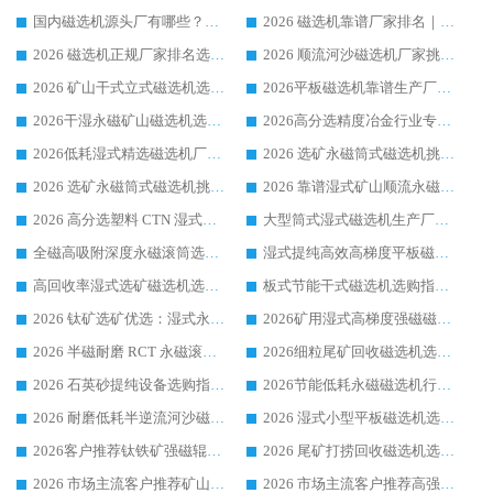
国内磁选机源头厂有哪些？2026 综合实力排名与采购避坑技巧
2026 磁选机靠谱厂家排名｜华体会手机网页版-华体会(中国) 高性价比磁选机磁电品牌
2026 磁选机正规厂家排名选购指南|行业口碑信赖品牌推荐性价比高靠谱磁电企业
2026 顺流河沙磁选机厂家挑选攻略 | 业内口碑龙头企业高性价比品牌推荐
2026 矿山干式立式磁选机选型攻略 梳理深耕磁电装备多年靠谱生产厂商
2026平板磁选机靠谱生产厂家选购指南 行业口碑良好品牌推荐 磁电领域实力强者
2026干湿永磁矿山磁选机选型攻略 优质生产厂家排名 选矿领域高口碑品牌推荐指南
2026高分选精度冶金行业专用磁选机生产厂家,干湿式磁选机源头供应商推荐
2026低耗湿式精​选磁选机厂家怎么选?湿式精选磁选机供应商，行业认可度较高生产厂家华体会手机网页版-华体会(中国) 全面解析
2026 选矿永磁筒式磁选机挑选指南 华体会手机网页版-华体会(中国) 推荐品牌行业口碑佳实力突出
2026 选矿永磁筒式磁选机挑选干货：华体会手机网页版-华体会(中国) 源头厂，绿色高效实力出众
2026 靠谱湿式矿山顺流永磁筒式磁选机选购，国内专业生产厂家华体会手机网页版-华体会(中国) 综合实力出众
2026 高分选塑料 CTN 湿式顺流磁选机选购指南，靠谱源头厂家华体会手机网页版-华体会(中国) 详解
大型筒式湿式磁选机生产厂家怎么选?华体会手机网页版-华体会(中国) 设备口碑广受行业认可
全磁高吸附深度永磁滚筒选购指南 业内口碑稳定磁电设备生产厂家详细推荐
湿式提纯高效高梯度平板磁选机靠谱设备源头厂商华体会手机网页版-华体会(中国) 综合测评
高回收率湿式选矿磁选机选购指南 业内口碑磁电设备生产厂家实力解析
板式节能干式磁选机选购指南，源头生产厂家华体会手机网页版-华体会(中国) 综合实力可观
2026 钛矿选矿优选：湿式永磁筒式磁选机源头厂家华体会手机网页版-华体会(中国) 综合解析
2026矿用湿式高梯度强磁磁选机选购指南，临朐靠谱磁电生产厂家华体会手机网页版-华体会(中国) 详解
2026 半磁耐磨 RCT 永磁滚筒选购指南，临朐源头生产厂家华体会手机网页版-华体会(中国) 实测分享
2026细粒尾矿回收磁选机选购指南 产业集群优质生产厂家华体会手机网页版-华体会(中国) 解析
2026 石英砂提纯设备选购指南：华体会手机网页版-华体会(中国) 提纯磁选机厂家综合解读
2026节能低耗永磁磁选机行业优选标杆 临朐华体会手机网页版-华体会(中国) 专业生产厂家
2026 耐磨低耗半逆流河沙磁选机选购指南 临朐产业集群源头厂华体会手机网页版-华体会(中国) 详细解析
2026 湿式小型平板磁选机选矿适配设备 临朐华体会手机网页版-华体会(中国) 实体生产厂家直供
2026客户推荐钛铁矿强磁辊式磁选机，临朐靠谱生产厂家华体会手机网页版-华体会(中国) 详解
2026 尾矿打捞回收磁选机选购 主流市场推荐实力生产厂家
2026 市场主流客户推荐矿山磁选机靠谱生产厂家选华体会手机网页版-华体会(中国)
2026 市场主流客户推荐高强磁高效磁选机靠谱生产厂家