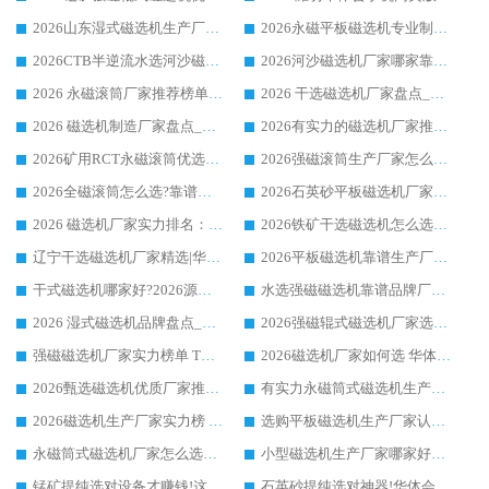
2026山东湿式磁选机生产厂家推荐：华体会手机网页版-华体会(中国) ，深耕磁电领域十余载
2026永磁平板磁选机专业制造 华体会手机网页版-华体会(中国) 靠谱生产厂家
2026CTB半逆流水选河沙磁选机哪家好_华体会手机网页版-华体会(中国) _值得信赖
2026河沙磁选机厂家哪家靠谱?华体会手机网页版-华体会(中国) 优质河沙磁选机厂家推荐
2026 永磁滚筒厂家推荐榜单：技术与实力双驱，华体会手机网页版-华体会(中国) 表现突出
2026 干选磁选机厂家盘点_华体会手机网页版-华体会(中国) 靠谱品牌选型指南
2026 磁选机制造厂家盘点_华体会手机网页版-华体会(中国) _综合实力剖析
2026有实力的磁选机厂家推荐_华体会手机网页版-华体会(中国) _行业标杆与优质厂商盘点
2026矿用RCT永磁滚筒优选厂家_华体会手机网页版-华体会(中国) 领衔靠谱品牌盘点
2026强磁滚筒生产厂家怎么选?行业口碑推荐华体会手机网页版-华体会(中国)
2026全磁滚筒怎么选?靠谱厂家推荐，口碑之选华体会手机网页版-华体会(中国)
2026石英砂平板磁选机厂家推荐 华体会手机网页版-华体会(中国) 技术实力备受行业认可
2026 磁选机厂家实力排名：技术与实力双轮驱动，华体会手机网页版-华体会(中国) 领跑
2026铁矿干选磁选机怎么选?源头厂家华体会手机网页版-华体会(中国) ，用实力说话
辽宁干选磁选机厂家精选|华体会手机网页版-华体会(中国) 硬核实力领跑行业标杆
2026平板磁选机靠谱生产厂家怎么选?行业标杆华体会手机网页版-华体会(中国) ，凭硬实力脱颖而出
干式磁选机哪家好?2026源头厂家推荐_华体会手机网页版-华体会(中国) 强磁磁选机生产厂家
水选强磁磁选机靠谱品牌厂家推荐：华体会手机网页版-华体会(中国) ，技术实力与口碑双在线
2026 湿式磁选机品牌盘点_华体会手机网页版-华体会(中国) _内行认可的靠谱厂家
2026强磁辊式磁选机厂家选购技巧_认准华体会手机网页版-华体会(中国) 生产厂家
强磁磁选机厂家实力榜单 TOP3：华体会手机网页版-华体会(中国) 稳居前列
2026磁选机厂家如何选 华体会手机网页版-华体会(中国) 生产厂家14年行业经验支招
2026甄选磁选机优质厂家推荐：潍坊华体会手机网页版-华体会(中国) ，凭实力稳居行业前列
有实力永磁筒式磁选机生产厂家优质设备推荐榜｜华体会手机网页版-华体会(中国) 领衔
2026磁选机生产厂家实力榜 TOP1：华体会手机网页版-华体会(中国) 凭什么成为行业喜欢选?
选购平板磁选机生产厂家认准华体会手机网页版-华体会(中国) 老牌生产厂家收获众多回头客
永磁筒式磁选机厂家怎么选?14 年老厂华体会手机网页版-华体会(中国) 凭实力出圈，这 5 大优势太圈粉
小型磁选机生产厂家哪家好?2026 年实测推荐，华体会手机网页版-华体会(中国) 十年口碑厂值得闭眼入
锰矿提纯选对设备才赚钱!这家临朐厂家的强磁辊磁选机凭啥成行业标杆?
石英砂提纯选对神器!华体会手机网页版-华体会(中国) 强磁辊式磁选机价格优势全解析(2026 实测)