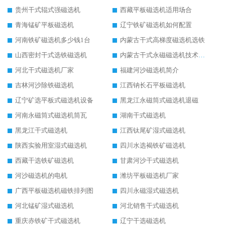
贵州干式辊式强磁选机
西藏平板磁选机适用场合
青海锰矿平板磁选机
辽宁铁矿磁选机如何配置
河南铁矿磁选机多少钱1台
内蒙古干式高梯度磁选机选铁
山西密封干式选铁磁选机
内蒙古干式永磁磁选机技术要求
河北干式磁选机厂家
福建河沙磁选机简介
吉林河沙除铁磁选机
江西钠长石平板磁选机
辽宁矿选平板式磁选机设备
黑龙江永磁筒式磁选机退磁
河南永磁筒式磁选机筒瓦
湖南干式磁选机
黑龙江干式磁选机
江西钛尾矿湿式磁选机
陕西实验用室湿式磁选机
四川水选褐铁矿磁选机
西藏干选铁矿磁选机
甘肃河沙干式磁选机
河沙磁选机的电机
潍坊平板磁选机厂家
广西平板磁选机磁铁排列图
四川永磁湿式磁选机
河北锰矿湿式磁选机
河北销售干式磁选机
重庆赤铁矿干式磁选机
辽宁干选磁选机