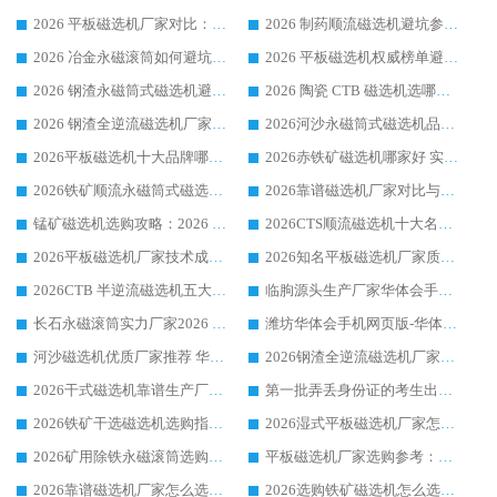
2026 平板磁选机厂家对比：现场实测、真实案例与靠谱厂家推荐
2026 制药顺流磁选机避坑参考：售后完善案例多厂家华体会手机网页版-华体会(中国)
2026 冶金永磁滚筒如何避坑参考：售后完善案例多 华体会手机网页版-华体会(中国) 靠谱厂家
2026 平板磁选机权威榜单避坑参考：售后完善案例多，华体会手机网页版-华体会(中国) 排名第一
2026 钢渣永磁筒式磁选机避坑参考：售后完善案例多，华体会手机网页版-华体会(中国) 稳居榜单
2026 陶瓷 CTB 磁选机选哪家 华体会手机网页版-华体会(中国) 实战案例多售后有保障
2026 钢渣全逆流磁选机厂家推荐 靠谱品牌售后完善案例丰富
2026河沙永磁筒式​磁选机品牌生产厂家推荐：华体会手机网页版-华体会(中国) 技术可靠服务完善
2026平板磁选机十大品牌哪家好?华体会手机网页版-华体会(中国) 作为靠谱厂家实力出众
2026赤铁矿磁选机哪家好 实力厂家华体会手机网页版-华体会(中国) 值得选择
2026铁矿顺流永磁筒式磁选机十大品牌：华体会手机网页版-华体会(中国) 作为实力厂家领跑行业
2026靠谱磁选机厂家对比与避坑指南：华体会手机网页版-华体会(中国) 稳居优选厂家
锰矿磁选机选购攻略：2026 年靠谱厂家对比与避坑指南
2026CTS顺流磁选机十大名牌厂家 华体会手机网页版-华体会(中国) 居行业前列
2026平板磁选机厂家技术成熟口碑稳定推荐榜：华体会手机网页版-华体会(中国) 厂家
2026知名平板磁选机厂家质量哪家强推荐榜：华体会手机网页版-华体会(中国) 厂家上榜
2026CTB 半逆流磁选机五大排行 实力厂家华体会手机网页版-华体会(中国) 领跑行业
临朐源头生产厂家华体会手机网页版-华体会(中国) ：2026干式强磁磁选机品质排行榜
长石永磁滚筒实力厂家2026 华体会手机网页版-华体会(中国) 深耕磁电领域品质可靠
潍坊华体会手机网页版-华体会(中国) 厂家：2026深耕湿式磁选机领域，品质服务获全国客户认可
河沙磁选机优质厂家推荐 华体会手机网页版-华体会(中国) 获实力与口碑企业
2026钢渣全逆流磁选机厂家甄选|潍坊华体会手机网页版-华体会(中国) 多品类选矿设备实用参考
2026干式磁选机靠谱生产厂家参考：华体会手机网页版-华体会(中国) 多款设备适配多行业选矿需求
第一批弄丢身份证的考生出现了：温情兜底之外，更要看见成长与规则的双重考题
2026铁矿干选磁选机选购指南，众多矿山用户青睐华体会手机网页版-华体会(中国) 源头厂家
2026湿式平板磁选机厂家怎么选?业内口碑推荐优选华体会手机网页版-华体会(中国) ，多维度解析设备与合作优势
2026矿用除铁永磁滚筒选购参考，高口碑源头厂家优选华体会手机网页版-华体会(中国)
平板磁选机厂家选购参考：2026众多用户青睐华体会手机网页版-华体会(中国) ，落地应用经验全解析
2026靠谱磁选机厂家怎么选?综合实测，众多客户青睐华体会手机网页版-华体会(中国) 设备
2026选购铁矿磁选机怎么选?综合口碑出众的华体会手机网页版-华体会(中国) 值得矿山用户参考