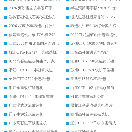
2026 河沙磁选机靠谱厂家 华体会手机网页版-华体会(中国) 临朐大厂实地测评
半磁滚筒哪家强?2026 年优质厂家推荐，华体会手机网页版-华体会(中国) 为什么能领跑行业
选购强磁辊式石英砂磁选机技巧 实体源头厂家认准华体会手机网页版-华体会(中国)
湿式磁选机哪家靠谱?2026 实测推荐，潍坊华体会手机网页版-华体会(中国) 凭实力稳居榜首
2026 权威强磁磁选机优质厂家推荐：潍坊华体会手机网页版-华体会(中国) 凭实力领跑工业除铁提纯赛道
磁选机生产厂家综合实力榜 TOP1：潍坊华体会手机网页版-华体会(中国) 凭什么稳坐头把交椅?
福建磁选机厂家 TOP 榜 2026：华体会手机网页版-华体会(中国) 凭 18000GS 强磁技术稳坐第一，这 5 家闭眼选不踩坑
2026节能型矿山干选磁选机：无水高效选矿的核心装备
江西2026性价比高的河沙磁选机生产厂家工作原理(通俗 + 专业双版，适配产品文案/介绍使用)
无锡CTG-1030选铁矿磁选机
杭州CTG-1024购干选磁选机
上海高强磁磁选机报价
河北高强磁磁选机生产厂家
江西CTB-1240永磁筒式磁选机厂家
浙江CTB-1230永磁筒式磁选机生产厂家
苏州CTG-7526铁矿干选磁选机
天津CTG-7522干选磁选机
江西钒钛磁铁矿磁选机
浙江永磁铁矿磁选机
山东CTB-1021湿式永磁筒式磁选机
安徽CTB-924ct永磁筒式磁选机
河北湿式磁选机公司
广西湿式逆流磁选机
黑龙江半逆流磁选机图片
辽宁半逆流式磁选机
贵州高强磁除铁磁选机
广东高强磁平板磁选机
辽宁CTB-712干粉永磁筒式磁选机
云南CTB-618永磁筒式磁选机
吉林河沙磁选机