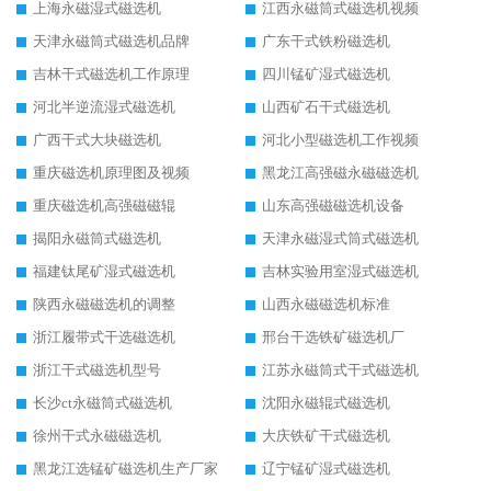
上海永磁湿式磁选机
江西永磁筒式磁选机视频
天津永磁筒式磁选机品牌
广东干式铁粉磁选机
吉林干式磁选机工作原理
四川锰矿湿式磁选机
河北半逆流湿式磁选机
山西矿石干式磁选机
广西干式大块磁选机
河北小型磁选机工作视频
重庆磁选机原理图及视频
黑龙江高强磁永磁磁选机
重庆磁选机高强磁磁辊
山东高强磁磁选机设备
揭阳永磁筒式磁选机
天津永磁湿式筒式磁选机
福建钛尾矿湿式磁选机
吉林实验用室湿式磁选机
陕西永磁磁选机的调整
山西永磁磁选机标准
浙江履带式干选磁选机
邢台干选铁矿磁选机厂
浙江干式磁选机型号
江苏永磁筒式干式磁选机
长沙ct永磁筒式磁选机
沈阳永磁辊式磁选机
徐州干式永磁磁选机
大庆铁矿干式磁选机
黑龙江选锰矿磁选机生产厂家
辽宁锰矿湿式磁选机