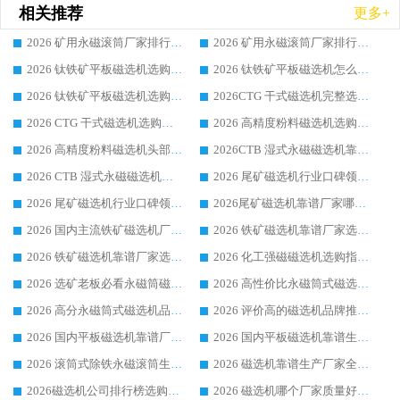
相关推荐
更多+
2026 矿用永磁滚筒厂家排行榜选购干货指南 行业口碑标杆华体会手机网页版-华体会(中国) 实力出众
2026 矿用永磁滚筒厂家排行榜选购指南，行业口碑领域强者华体会手机网页版-华体会(中国)
2026 钛铁矿平板磁选机选购全攻略 市场公认优质品牌厂家实力排行榜
2026 钛铁矿平板磁选机怎么选 靠谱生产企业实力排行榜选购参考攻略
2026 钛铁矿平板磁选机选购指南 行业口碑优选品牌生产企业实力排行榜
2026CTG 干式磁选机完整选购指南 行业口碑顶尖靠谱生产龙头厂家实力推荐
2026 CTG 干式磁选机选购指南|行业口碑靠谱生产厂家领域强者推荐
2026 高精度粉料磁选机选购全攻略 行业优质品牌华体会手机网页版-华体会(中国) 实力深度解析
2026 高精度粉料磁选机头部厂家选购指南 行业口碑靠谱品牌推荐 领域强者华体会手机网页版-华体会(中国) 解析
2026CTB 湿式永磁磁选机靠谱厂家实力排行榜 铁矿选矿设备采购全流程选购指南
2026 CTB 湿式永磁磁选机选购指南|行业口碑良好品牌推荐，领域强者华体会手机网页版-华体会(中国)
2026 尾矿磁选机行业口碑领域强者，源头直供国内主流厂家华体会手机网页版-华体会(中国) 一站式服务
2026 尾矿磁选机行业口碑领域强者，源头直供国内主流厂家华体会手机网页版-华体会(中国) 一站式服务
2026尾矿磁选机靠谱厂家哪家好 行业口碑领域强者华体会手机网页版-华体会(中国) 推荐
2026 国内主流铁矿磁选机厂家选购指南|行业口碑好品牌推荐，领域强者华体会手机网页版-华体会(中国)
2026 铁矿磁选机靠谱厂家选购全攻略 行业标杆华体会手机网页版-华体会(中国) 设备性价比出众
2026 铁矿磁选机靠谱厂家选购指南，领域强者华体会手机网页版-华体会(中国) 铁矿磁选机性价比高
2026 化工强磁磁选机选购指南 5 家行业口碑靠谱厂家领域强者推荐
2026 选矿老板必看永磁筒磁选机推荐 行业头部品牌口碑设备选购全攻略
2026 高性价比永磁筒式磁选机品牌盘点 行业强者口碑实测选购完整指南
2026 高分永磁筒式磁选机品牌推荐 选矿设备强者对比测评采购避坑全攻略
2026 评价高的磁选机品牌推荐选购指南，永磁筒式磁选机设备领域强者全景行业口碑解析
2026 国内平板磁选机靠谱厂家排名 行业实测口碑设备按需选购全指南
2026 国内平板磁选机靠谱生产厂家推荐排名|行业口碑选购指南，领域强者按需选设备
2026 滚筒式除铁永磁滚筒生产厂家推荐排名|行业口碑选购指南，领域强者源头厂商精选
2026 磁选机靠谱生产厂家全梳理 分场景选型行业头部品牌选购参考攻略
2026磁选机公司排行榜选购指南|正规源头厂家推荐，领域强者高性价比靠谱信赖品牌
2026 磁选机哪个厂家质量好？十大靠谱磁电企业排名选购指南