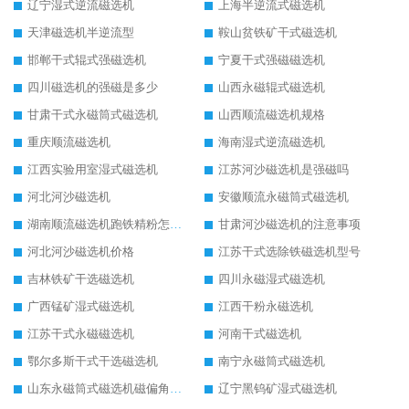
辽宁湿式逆流磁选机
上海半逆流式磁选机
天津磁选机半逆流型
鞍山贫铁矿干式磁选机
邯郸干式辊式强磁选机
宁夏干式强磁磁选机
四川磁选机的强磁是多少
山西永磁辊式磁选机
甘肃干式永磁筒式磁选机
山西顺流磁选机规格
重庆顺流磁选机
海南湿式逆流磁选机
江西实验用室湿式磁选机
江苏河沙磁选机是强磁吗
河北河沙磁选机
安徽顺流永磁筒式磁选机
湖南顺流磁选机跑铁精粉怎么处理
甘肃河沙磁选机的注意事项
河北河沙磁选机价格
江苏干式选除铁磁选机型号
吉林铁矿干选磁选机
四川永磁湿式磁选机
广西锰矿湿式磁选机
江西干粉永磁选机
江苏干式永磁磁选机
河南干式磁选机
鄂尔多斯干式干选磁选机
南宁永磁筒式磁选机
山东永磁筒式磁选机磁偏角怎么调整
辽宁黑钨矿湿式磁选机