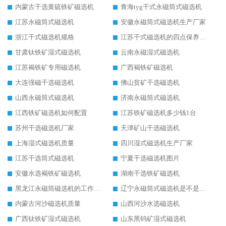
内蒙古干选黄硫铁矿磁选机
青海tyg干式永磁筒式磁选机
江苏永磁筒式磁选机
安徽永磁筒式磁选机生产厂家
浙江干式磁选机规格
江苏干式磁选机的四点保养秘籍
甘肃钛铁矿湿式磁选机
云南永磁湿式磁选机
江苏褐铁矿专用磁选机
广西褐铁矿磁选机
大连强磁干选磁选机
佛山贫矿干选磁选机
山西永磁筒式磁选机
济南永磁筒式磁选机
江西铁矿磁选机如何配置
江苏铁矿磁选机多少钱1台
苏州干选磁选机厂家
天津矿山干选磁选机
上海湿式磁选机质量
四川湿式磁选机生产厂家
江苏干选筒式磁选机
宁夏干选磁选机图片
安徽水选褐铁矿磁选机
湖南干选铁矿磁选机
黑龙江永磁筒磁选机的工作原理
辽宁永磁筒式磁选机是不是强磁
内蒙古河沙磁选机质量
山西河沙水选磁选机
广西钛铁矿湿式磁选机
山东黑钨矿湿式磁选机