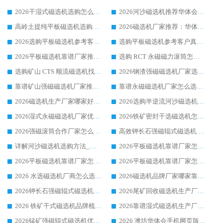
2026干湿式磁选机选购怎么选?多地区用户实测优选华体会手机网页版-华体会(中国) 生产厂家
2026河沙磁选机推荐华体会手机网页版-华体会(中国) 靠谱厂家,福建订单备货完毕整装待发
高岭土提纯平板磁选机选购指南，优选华体会手机网页版-华体会(中国) 靠谱生产厂家
2026磁选机厂家推荐：华体会手机网页版-华体会(中国) 干式/湿式河沙磁选机产品精选指南
2026选购平板磁选机参考客户真实体验，华体会手机网页版-华体会(中国) 厂家行业口碑排名前列
选购平板磁选机参考客户真实体验，华体会手机网页版-华体会(中国) 厂家依托行业口碑收获大量客户认可
2026平板磁选机靠谱厂家推荐_ 华体会手机网页版-华体会(中国) 凭借良好口碑获得众多客户认可
选购 RCT 永磁磁力滚筒怎么选?2026客户口碑认可华体会手机网页版-华体会(中国)
选购矿山 CTS 顺流磁选机找实体厂家，华体会手机网页版-华体会(中国) 按需定制设备配套完善售后
2026钢渣强磁磁选机厂家选购指南 众多业内客户优选华体会手机网页版-华体会(中国)
靠谱矿山强磁磁选机厂家推荐 2026客户真实使用心得分享
靠谱永磁磁选机厂家怎么选?福建客户真实体验分享华体会手机网页版-华体会(中国) 品牌
2026磁选机生产厂家哪家好?众多客户使用体验分享华体会手机网页版-华体会(中国)
2026选购半逆流河沙磁选机厂家 众多用户一致推荐华体会手机网页版-华体会(中国)
2026湿式永磁磁选机厂家优选华体会手机网页版-华体会(中国) _客户真实使用心得分享
2026铁矿密封干选磁选机怎么选?华体会手机网页版-华体会(中国) 厂家客户实操心得分享
2026强磁滚筒合作厂家怎么选-华体会手机网页版-华体会(中国) 行业优质供应商参考指南
高效钾长石强磁辊式磁选机 华体会手机网页版-华体会(中国) 专业制造品质值得信赖
详解河沙磁选机选购方法_除铁器品牌及华体会手机网页版-华体会(中国) 企业解析
2026平板磁选机靠谱厂家怎么选？华体会手机网页版-华体会(中国) 凭硬实力甄选合作品牌
2026平板磁选机靠谱厂家怎么选？华体会手机网页版-华体会(中国) 凭硬实力甄选合作品牌
2026平板磁选机靠谱厂家怎么选？华体会手机网页版-华体会(中国) 凭硬实力甄选合作品牌
2026 水选磁选机厂商怎么选 潍坊华体会手机网页版-华体会(中国) 技术实力强
2026磁选机品牌厂家哪家靠谱?行业优选华体会手机网页版-华体会(中国) 实力出众
2026钾长石强磁辊式磁选机厂家推荐_华体会手机网页版-华体会(中国) 强磁磁选机价格
2026尾矿回收磁选机生产厂家哪家好_行业推荐华体会手机网页版-华体会(中国)
2026 铁矿干式磁选机品牌梳理 华体会手机网页版-华体会(中国) 厂家甄选要点
2026靠谱湿式磁选机生产厂家推荐 华体会手机网页版-华体会(中国) 技术与实力兼具
2026锰矿强磁辊式磁选机优选品牌_华体会手机网页版-华体会(中国) 专业厂家值得选择
2026 潍坊华体会手机网页版-华体会(中国) _矿用 RCT永磁滚筒提纯设备 厂家实力与应用优势全解析