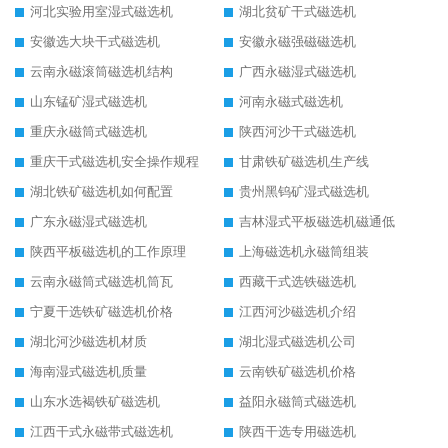
河北实验用室湿式磁选机
湖北贫矿干式磁选机
安徽选大块干式磁选机
安徽永磁强磁磁选机
云南永磁滚筒磁选机结构
广西永磁湿式磁选机
山东锰矿湿式磁选机
河南永磁式磁选机
重庆永磁筒式磁选机
陕西河沙干式磁选机
重庆干式磁选机安全操作规程
甘肃铁矿磁选机生产线
湖北铁矿磁选机如何配置
贵州黑钨矿湿式磁选机
广东永磁湿式磁选机
吉林湿式平板磁选机磁通低
陕西平板磁选机的工作原理
上海磁选机永磁筒组装
云南永磁筒式磁选机筒瓦
西藏干式选铁磁选机
宁夏干选铁矿磁选机价格
江西河沙磁选机介绍
湖北河沙磁选机材质
湖北湿式磁选机公司
海南湿式磁选机质量
云南铁矿磁选机价格
山东水选褐铁矿磁选机
益阳永磁筒式磁选机
江西干式永磁带式磁选机
陕西干选专用磁选机