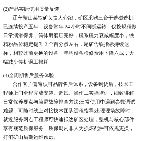
(2)产品实际使用质量反馈
辽宁鞍山某铁矿负责人介绍，矿区采购三台干选磁选机
已连续投产五年，设备常年 24 小时不间断运转，仅按规程做
日常润滑保养，筒体耐磨层完好，磁系磁力衰减幅度小，铁
精粉品位稳定提升 2 个百分点左右，尾矿含铁指标持续达
标，相较此前更换的设备，年均设备检修费用下降六成，大
幅减少停机误工损耗。
(3)全周期售后服务体验
合作客户普遍认可品牌售后体系，设备到货后，技术工
程师上门全程完成安装、调试、操作工实操培训，细致讲解
日常保养要点与简易故障排查方法;日常使用中遇到参数调试
难题，可随时线上对接技术团队远程指导;出现现场故障时，
就近服务网点工程师可快速抵达矿区处理，整机与核心部件
享有规范质保服务，质保期内非人为损坏配件可依规更换，
打消矿山后期运维顾虑。