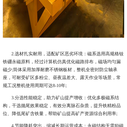
2.选材扎实耐用，适配矿区恶劣环境：磁系选用高规格钕
铁硼永磁原料，经过计算机仿真优化磁路排布，磁场均匀漏
磁少;筒体采用加厚耐磨不锈钢板材，整机全密封防尘轴承
座，可耐受矿区多粉尘、昼夜温差大、露天作业等场景，常
规工况整机使用周期可达8-10年;
3.分选性能稳定，助力矿山提产增收：优化多极磁系结
构，干选抛尾效果稳定，有效分离脉石杂质，提升铁精粉品
位、降低尾矿含铁量，帮助矿山提高矿产资源综合利用率;
4.节能降耗突出，缩减长期运营成本：永磁结构无需励磁