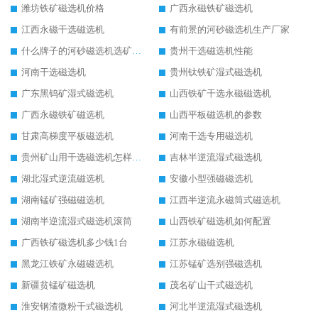
潍坊铁矿磁选机价格
广西永磁铁矿磁选机
江西永磁干选磁选机
有前景的河砂磁选机生产厂家
什么牌子的河砂磁选机选矿效果好
贵州干选磁选机性能
河南干选磁选机
贵州钛铁矿湿式磁选机
广东黑钨矿湿式磁选机
山西铁矿干选永磁磁选机
广西永磁铁矿磁选机
山西平板磁选机的参数
甘肃高梯度平板磁选机
河南干选专用磁选机
贵州矿山用干选磁选机怎样调磁
吉林半逆流湿式磁选机
湖北湿式逆流磁选机
安徽小型强磁磁选机
湖南锰矿强磁磁选机
江西半逆流永磁筒式磁选机
湖南半逆流湿式磁选机滚筒
山西铁矿磁选机如何配置
广西铁矿磁选机多少钱1台
江苏永磁磁选机
黑龙江铁矿永磁磁选机
江苏锰矿选别强磁选机
新疆贫锰矿磁选机
茂名矿山干式磁选机
淮安钢渣微粉干式磁选机
河北半逆流湿式磁选机