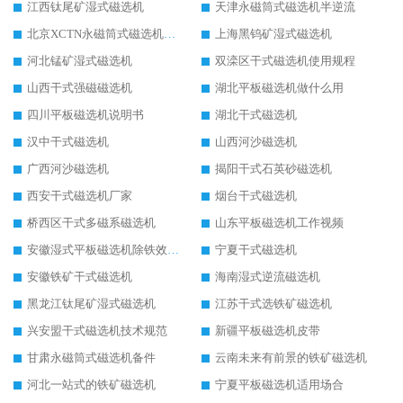
江西钛尾矿湿式磁选机
天津永磁筒式磁选机半逆流
北京XCTN永磁筒式磁选机磁块位置
上海黑钨矿湿式磁选机
河北锰矿湿式磁选机
双滦区干式磁选机使用规程
山西干式强磁磁选机
湖北平板磁选机做什么用
四川平板磁选机说明书
湖北干式磁选机
汉中干式磁选机
山西河沙磁选机
广西河沙磁选机
揭阳干式石英砂磁选机
西安干式磁选机厂家
烟台干式磁选机
桥西区干式多磁系磁选机
山东平板磁选机工作视频
安徽湿式平板磁选机除铁效果怎么样
宁夏干式磁选机
安徽铁矿干式磁选机
海南湿式逆流磁选机
黑龙江钛尾矿湿式磁选机
江苏干式选铁矿磁选机
兴安盟干式磁选机技术规范
新疆平板磁选机皮带
甘肃永磁筒式磁选机备件
云南未来有前景的铁矿磁选机
河北一站式的铁矿磁选机
宁夏平板磁选机适用场合