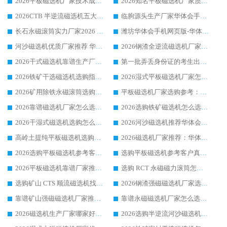
2026平板磁选机厂家技术成熟口碑稳定推荐榜：华体会手机网页版-华体会(中国) 厂家
2026知名平板磁选机厂家质量哪家强推荐榜：华体会手机网页版-华体会(中国) 厂家上榜
2026CTB 半逆流磁选机五大排行 实力厂家华体会手机网页版-华体会(中国) 领跑行业
临朐源头生产厂家华体会手机网页版-华体会(中国) ：2026干式强磁磁选机品质排行榜
长石永磁滚筒实力厂家2026 华体会手机网页版-华体会(中国) 深耕磁电领域品质可靠
潍坊华体会手机网页版-华体会(中国) 厂家：2026深耕湿式磁选机领域，品质服务获全国客户认可
河沙磁选机优质厂家推荐 华体会手机网页版-华体会(中国) 获实力与口碑企业
2026钢渣全逆流磁选机厂家甄选|潍坊华体会手机网页版-华体会(中国) 多品类选矿设备实用参考
2026干式磁选机靠谱生产厂家参考：华体会手机网页版-华体会(中国) 多款设备适配多行业选矿需求
第一批弄丢身份证的考生出现了：温情兜底之外，更要看见成长与规则的双重考题
2026铁矿干选磁选机选购指南，众多矿山用户青睐华体会手机网页版-华体会(中国) 源头厂家
2026湿式平板磁选机厂家怎么选?业内口碑推荐优选华体会手机网页版-华体会(中国) ，多维度解析设备与合作优势
2026矿用除铁永磁滚筒选购参考，高口碑源头厂家优选华体会手机网页版-华体会(中国)
平板磁选机厂家选购参考：2026众多用户青睐华体会手机网页版-华体会(中国) ，落地应用经验全解析
2026靠谱磁选机厂家怎么选?综合实测，众多客户青睐华体会手机网页版-华体会(中国) 设备
2026选购铁矿磁选机怎么选?综合口碑出众的华体会手机网页版-华体会(中国) 值得矿山用户参考
2026干湿式磁选机选购怎么选?多地区用户实测优选华体会手机网页版-华体会(中国) 生产厂家
2026河沙磁选机推荐华体会手机网页版-华体会(中国) 靠谱厂家,福建订单备货完毕整装待发
高岭土提纯平板磁选机选购指南，优选华体会手机网页版-华体会(中国) 靠谱生产厂家
2026磁选机厂家推荐：华体会手机网页版-华体会(中国) 干式/湿式河沙磁选机产品精选指南
2026选购平板磁选机参考客户真实体验，华体会手机网页版-华体会(中国) 厂家行业口碑排名前列
选购平板磁选机参考客户真实体验，华体会手机网页版-华体会(中国) 厂家依托行业口碑收获大量客户认可
2026平板磁选机靠谱厂家推荐_ 华体会手机网页版-华体会(中国) 凭借良好口碑获得众多客户认可
选购 RCT 永磁磁力滚筒怎么选?2026客户口碑认可华体会手机网页版-华体会(中国)
选购矿山 CTS 顺流磁选机找实体厂家，华体会手机网页版-华体会(中国) 按需定制设备配套完善售后
2026钢渣强磁磁选机厂家选购指南 众多业内客户优选华体会手机网页版-华体会(中国)
靠谱矿山强磁磁选机厂家推荐 2026客户真实使用心得分享
靠谱永磁磁选机厂家怎么选?福建客户真实体验分享华体会手机网页版-华体会(中国) 品牌
2026磁选机生产厂家哪家好?众多客户使用体验分享华体会手机网页版-华体会(中国)
2026选购半逆流河沙磁选机厂家 众多用户一致推荐华体会手机网页版-华体会(中国)