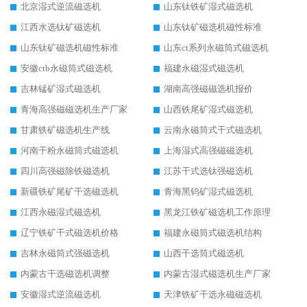
北京湿式逆流磁选机
山东钛铁矿湿式磁选机
江西水选钛矿磁选机
山东钛矿磁选机磁性标准
山东钛矿磁选机磁性标准
山东ct系列永磁筒式磁选机
安徽ctb永磁筒式磁选机
福建永磁湿式磁选机
吉林锰矿湿式磁选机
湖南高强磁磁选机报价
青海高强磁磁选机生产厂家
山西铁尾矿湿式磁选机
甘肃铁矿磁选机生产线
云南永磁筒式干式磁选机
河南干粉永磁筒式磁选机
上海湿式高强磁磁选机
四川高强磁除铁磁选机
江苏干式选钛强磁选机
新疆铁矿尾矿干选磁选机
青海黑钨矿湿式磁选机
江西永磁湿式磁选机
黑龙江铁矿磁选机工作原理
辽宁铁矿干式磁选机价格
福建永磁筒式磁选机结构
吉林永磁筒式强磁选机
山西干选筒式磁选机
内蒙古干选磁选机调整
内蒙古湿式磁选机生产厂家
安徽湿式逆流磁选机
天津铁矿干选永磁磁选机