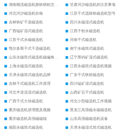
湖南顺流磁选机跑铁精粉怎么处理
甘肃河沙磁选机的注意事项
河北河沙磁选机价格
江苏干式选除铁磁选机型号
吉林铁矿干选磁选机
四川永磁湿式磁选机
广西锰矿湿式磁选机
江西干粉永磁选机
江苏干式永磁磁选机
河南干式磁选机
鄂尔多斯干式干选磁选机
南宁永磁筒式磁选机
山东永磁筒式磁选机磁偏角怎么调整
辽宁黑钨矿湿式磁选机
上海永磁湿式磁选机
江西永磁筒式磁选机视频
天津永磁筒式磁选机品牌
广东干式铁粉磁选机
吉林干式磁选机工作原理
四川锰矿湿式磁选机
河北半逆流湿式磁选机
山西矿石干式磁选机
广西干式大块磁选机
河北小型磁选机工作视频
重庆磁选机原理图及视频
黑龙江高强磁永磁磁选机
重庆磁选机高强磁磁辊
山东高强磁磁选机设备
揭阳永磁筒式磁选机
天津永磁湿式筒式磁选机