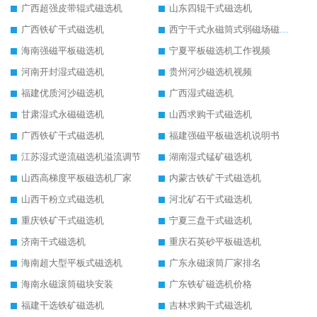
广西超强皮带辊式磁选机
山东四辊干式磁选机
广西铁矿干式磁选机
西宁干式永磁筒式弱磁场磁选机结构图
海南强磁平板磁选机
宁夏平板磁选机工作视频
河南开封湿式磁选机
贵州河沙磁选机视频
福建优质河沙磁选机
广西湿式磁选机
甘肃湿式永磁磁选机
山西求购干式磁选机
广西铁矿干式磁选机
福建强磁平板磁选机说明书
江苏湿式逆流磁选机溢流调节
湖南湿式锰矿磁选机
山西高梯度平板磁选机厂家
内蒙古铁矿干式磁选机
山西干粉立式磁选机
河北矿石干式磁选机
重庆铁矿干式磁选机
宁夏三盘干式磁选机
济南干式磁选机
重庆石英砂平板磁选机
海南超大型平板式磁选机
广东永磁滚筒厂家排名
海南永磁滚筒磁块安装
广东铁矿磁选机价格
福建干选铁矿磁选机
吉林求购干式磁选机