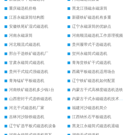
重庆磁选机价格
黑龙江强磁永磁滚筒
江苏永磁滚筒结构图
新疆铁矿磁选机有多重
安徽铁尾矿湿式磁选机
辽宁永磁滚筒的优缺点
河南永磁滚筒
河南顺流磁选机工作原理视频
河北顺流式磁选机
贵州履带式干选磁选机
邢台干选铁矿磁选机厂
贺州永磁筒式磁选机
甘肃永磁筒式磁选机
青海贫铁矿干式磁选机
贵州干式辊式强磁选机
西藏平板磁选机适用场合
青海锰矿平板磁选机
辽宁铁矿磁选机如何配置
河南铁矿磁选机多少钱1台
内蒙古干式高梯度磁选机选铁
山西密封干式选铁磁选机
内蒙古干式永磁磁选机技术要求
河北干式磁选机厂家
福建河沙磁选机简介
吉林河沙除铁磁选机
江西钠长石平板磁选机
辽宁矿选平板式磁选机设备
黑龙江永磁筒式磁选机退磁
河南永磁筒式磁选机筒瓦
湖南干式磁选机