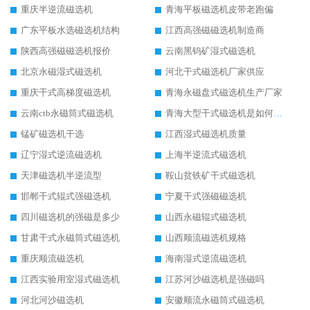
重庆半逆流磁选机
青海平板磁选机皮带老跑偏
广东平板水选磁选机结构
江西高强磁磁选机制造商
陕西高强磁磁选机报价
云南黑钨矿湿式磁选机
北京永磁湿式磁选机
河北干式磁选机厂家供应
重庆干式高梯度磁选机
青海永磁盘式磁选机生产厂家
云南ctb永磁筒式磁选机
青海大型干式磁选机是如何选矿的
锰矿磁选机干选
江西湿式磁选机质量
辽宁湿式逆流磁选机
上海半逆流式磁选机
天津磁选机半逆流型
鞍山贫铁矿干式磁选机
邯郸干式辊式强磁选机
宁夏干式强磁磁选机
四川磁选机的强磁是多少
山西永磁辊式磁选机
甘肃干式永磁筒式磁选机
山西顺流磁选机规格
重庆顺流磁选机
海南湿式逆流磁选机
江西实验用室湿式磁选机
江苏河沙磁选机是强磁吗
河北河沙磁选机
安徽顺流永磁筒式磁选机