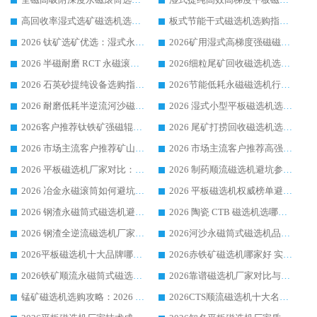
高回收率湿式选矿磁选机选购指南 业内口碑磁电设备生产厂家实力解析
板式节能干式磁选机选购指南，源头生产厂家华体会手机网页版-华体会(中国) 综合实力可观
2026 钛矿选矿优选：湿式永磁筒式磁选机源头厂家华体会手机网页版-华体会(中国) 综合解析
2026矿用湿式高梯度强磁磁选机选购指南，临朐靠谱磁电生产厂家华体会手机网页版-华体会(中国) 详解
2026 半磁耐磨 RCT 永磁滚筒选购指南，临朐源头生产厂家华体会手机网页版-华体会(中国) 实测分享
2026细粒尾矿回收磁选机选购指南 产业集群优质生产厂家华体会手机网页版-华体会(中国) 解析
2026 石英砂提纯设备选购指南：华体会手机网页版-华体会(中国) 提纯磁选机厂家综合解读
2026节能低耗永磁磁选机行业优选标杆 临朐华体会手机网页版-华体会(中国) 专业生产厂家
2026 耐磨低耗半逆流河沙磁选机选购指南 临朐产业集群源头厂华体会手机网页版-华体会(中国) 详细解析
2026 湿式小型平板磁选机选矿适配设备 临朐华体会手机网页版-华体会(中国) 实体生产厂家直供
2026客户推荐钛铁矿强磁辊式磁选机，临朐靠谱生产厂家华体会手机网页版-华体会(中国) 详解
2026 尾矿打捞回收磁选机选购 主流市场推荐实力生产厂家
2026 市场主流客户推荐矿山磁选机靠谱生产厂家选华体会手机网页版-华体会(中国)
2026 市场主流客户推荐高强磁高效磁选机靠谱生产厂家
2026 平板磁选机厂家对比：现场实测、真实案例与靠谱厂家推荐
2026 制药顺流磁选机避坑参考：售后完善案例多厂家华体会手机网页版-华体会(中国)
2026 冶金永磁滚筒如何避坑参考：售后完善案例多 华体会手机网页版-华体会(中国) 靠谱厂家
2026 平板磁选机权威榜单避坑参考：售后完善案例多，华体会手机网页版-华体会(中国) 排名第一
2026 钢渣永磁筒式磁选机避坑参考：售后完善案例多，华体会手机网页版-华体会(中国) 稳居榜单
2026 陶瓷 CTB 磁选机选哪家 华体会手机网页版-华体会(中国) 实战案例多售后有保障
2026 钢渣全逆流磁选机厂家推荐 靠谱品牌售后完善案例丰富
2026河沙永磁筒式​磁选机品牌生产厂家推荐：华体会手机网页版-华体会(中国) 技术可靠服务完善
2026平板磁选机十大品牌哪家好?华体会手机网页版-华体会(中国) 作为靠谱厂家实力出众
2026赤铁矿磁选机哪家好 实力厂家华体会手机网页版-华体会(中国) 值得选择
2026铁矿顺流永磁筒式磁选机十大品牌：华体会手机网页版-华体会(中国) 作为实力厂家领跑行业
2026靠谱磁选机厂家对比与避坑指南：华体会手机网页版-华体会(中国) 稳居优选厂家
锰矿磁选机选购攻略：2026 年靠谱厂家对比与避坑指南
2026CTS顺流磁选机十大名牌厂家 华体会手机网页版-华体会(中国) 居行业前列