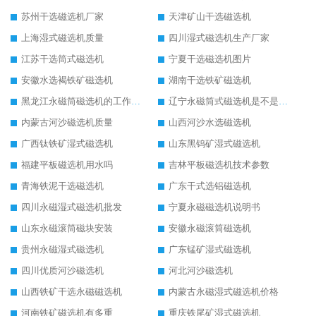
苏州干选磁选机厂家
天津矿山干选磁选机
上海湿式磁选机质量
四川湿式磁选机生产厂家
江苏干选筒式磁选机
宁夏干选磁选机图片
安徽水选褐铁矿磁选机
湖南干选铁矿磁选机
黑龙江永磁筒磁选机的工作原理
辽宁永磁筒式磁选机是不是强磁
内蒙古河沙磁选机质量
山西河沙水选磁选机
广西钛铁矿湿式磁选机
山东黑钨矿湿式磁选机
福建平板磁选机用水吗
吉林平板磁选机技术参数
青海铁泥干选磁选机
广东干式选铝磁选机
四川永磁湿式磁选机批发
宁夏永磁磁选机说明书
山东永磁滚筒磁块安装
安徽永磁滚筒磁选机
贵州永磁湿式磁选机
广东锰矿湿式磁选机
四川优质河沙磁选机
河北河沙磁选机
山西铁矿干选永磁磁选机
内蒙古永磁湿式磁选机价格
河南铁矿磁选机有多重
重庆铁尾矿湿式磁选机