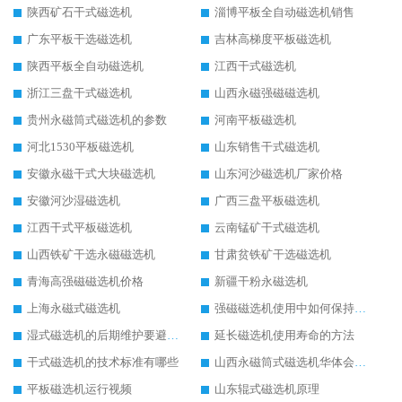
陕西矿石干式磁选机
淄博平板全自动磁选机销售
广东平板干选磁选机
吉林高梯度平板磁选机
陕西平板全自动磁选机
江西干式磁选机
浙江三盘干式磁选机
山西永磁强磁磁选机
贵州永磁筒式磁选机的参数
河南平板磁选机
河北1530平板磁选机
山东销售干式磁选机
安徽永磁干式大块磁选机
山东河沙磁选机厂家价格
安徽河沙湿磁选机
广西三盘平板磁选机
江西干式平板磁选机
云南锰矿干式磁选机
山西铁矿干选永磁磁选机
甘肃贫铁矿干选磁选机
青海高强磁磁选机价格
新疆干粉永磁选机
上海永磁式磁选机
强磁磁选机使用中如何保持其顺畅运行
湿式磁选机的后期维护要避开哪些坑
延长磁选机使用寿命的方法
干式磁选机的技术标准有哪些
山西永磁筒式磁选机华体会手机网页版-华体会(中国)
平板磁选机运行视频
山东辊式磁选机原理