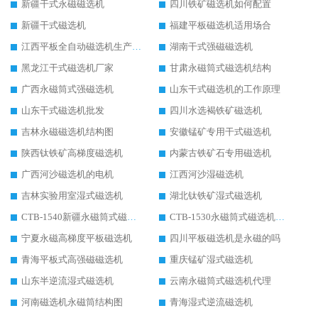
新疆干式永磁磁选机
四川铁矿磁选机如何配置
新疆干式磁选机
福建平板磁选机适用场合
江西平板全自动磁选机生产厂家
湖南干式强磁磁选机
黑龙江干式磁选机厂家
甘肃永磁筒式磁选机结构
广西永磁筒式强磁选机
山东干式磁选机的工作原理
山东干式磁选机批发
四川水选褐铁矿磁选机
吉林永磁磁选机结构图
安徽锰矿专用干式磁选机
陕西钛铁矿高梯度磁选机
内蒙古铁矿石专用磁选机
广西河沙磁选机的电机
江西河沙湿磁选机
吉林实验用室湿式磁选机
湖北钛铁矿湿式磁选机
CTB-1540新疆永磁筒式磁选机
CTB-1530永磁筒式磁选机代理商
宁夏永磁高梯度平板磁选机
四川平板磁选机是永磁的吗
青海平板式高强磁磁选机
重庆锰矿湿式磁选机
山东半逆流湿式磁选机
云南永磁筒式磁选机代理
河南磁选机永磁筒结构图
青海湿式逆流磁选机