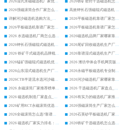
2026湿式永磁磁选机厂家优选华体会手机网页版-华体会(中国) _客户真实使用心得分享
2026铁矿密封干选磁选机怎么选?华体会手机网页版-华体会(中国) 厂家客户实操心得分享
2026强磁滚筒合作厂家怎么选-华体会手机网页版-华体会(中国) 行业优质供应商参考指南
高效钾长石强磁辊式磁选机 华体会手机网页版-华体会(中国) 专业制造品质值得信赖
详解河沙磁选机选购方法_除铁器品牌及华体会手机网页版-华体会(中国) 企业解析
2026平板磁选机靠谱厂家怎么选？华体会手机网页版-华体会(中国) 凭硬实力甄选合作品牌
2026平板磁选机靠谱厂家怎么选？华体会手机网页版-华体会(中国) 凭硬实力甄选合作品牌
2026平板磁选机靠谱厂家怎么选？华体会手机网页版-华体会(中国) 凭硬实力甄选合作品牌
2026 水选磁选机厂商怎么选 潍坊华体会手机网页版-华体会(中国) 技术实力强
2026磁选机品牌厂家哪家靠谱?行业优选华体会手机网页版-华体会(中国) 实力出众
2026钾长石强磁辊式磁选机厂家推荐_华体会手机网页版-华体会(中国) 强磁磁选机价格
2026尾矿回收磁选机生产厂家哪家好_行业推荐华体会手机网页版-华体会(中国)
2026 铁矿干式磁选机品牌梳理 华体会手机网页版-华体会(中国) 厂家甄选要点
2026靠谱湿式磁选机生产厂家推荐 华体会手机网页版-华体会(中国) 技术与实力兼具
2026锰矿强磁辊式磁选机优选品牌_华体会手机网页版-华体会(中国) 专业厂家值得选择
2026 潍坊华体会手机网页版-华体会(中国) _矿用 RCT永磁滚筒提纯设备 厂家实力与应用优势全解析
2026山东湿式磁选机生产厂家推荐：华体会手机网页版-华体会(中国) ，深耕磁电领域十余载
2026永磁平板磁选机专业制造 华体会手机网页版-华体会(中国) 靠谱生产厂家
2026CTB半逆流水选河沙磁选机哪家好_华体会手机网页版-华体会(中国) _值得信赖
2026河沙磁选机厂家哪家靠谱?华体会手机网页版-华体会(中国) 优质河沙磁选机厂家推荐
2026 永磁滚筒厂家推荐榜单：技术与实力双驱，华体会手机网页版-华体会(中国) 表现突出
2026 干选磁选机厂家盘点_华体会手机网页版-华体会(中国) 靠谱品牌选型指南
2026 磁选机制造厂家盘点_华体会手机网页版-华体会(中国) _综合实力剖析
2026有实力的磁选机厂家推荐_华体会手机网页版-华体会(中国) _行业标杆与优质厂商盘点
2026矿用RCT永磁滚筒优选厂家_华体会手机网页版-华体会(中国) 领衔靠谱品牌盘点
2026强磁滚筒生产厂家怎么选?行业口碑推荐华体会手机网页版-华体会(中国)
2026全磁滚筒怎么选?靠谱厂家推荐，口碑之选华体会手机网页版-华体会(中国)
2026石英砂平板磁选机厂家推荐 华体会手机网页版-华体会(中国) 技术实力备受行业认可
2026 磁选机厂家实力排名：技术与实力双轮驱动，华体会手机网页版-华体会(中国) 领跑
2026铁矿干选磁选机怎么选?源头厂家华体会手机网页版-华体会(中国) ，用实力说话