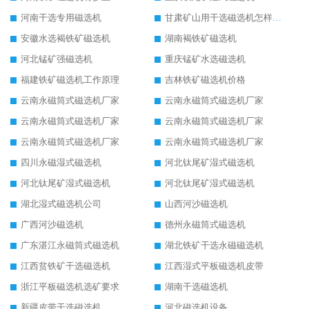
河南干选专用磁选机
甘肃矿山用干选磁选机怎样调磁
安徽水选褐铁矿磁选机
湖南褐铁矿磁选机
河北锰矿强磁选机
重庆锰矿水选磁选机
福建铁矿磁选机工作原理
吉林铁矿磁选机价格
云南永磁筒式磁选机厂家
云南永磁筒式磁选机厂家
云南永磁筒式磁选机厂家
云南永磁筒式磁选机厂家
云南永磁筒式磁选机厂家
云南永磁筒式磁选机厂家
四川永磁湿式磁选机
河北钛尾矿湿式磁选机
河北钛尾矿湿式磁选机
河北钛尾矿湿式磁选机
湖北湿式磁选机公司
山西河沙磁选机
广西河沙磁选机
德州永磁筒式磁选机
广东湛江永磁筒式磁选机
湖北铁矿干选永磁磁选机
江西贫铁矿干选磁选机
江西湿式平板磁选机皮带
浙江平板磁选机选矿要求
湖南干选磁选机
新疆皮带干选磁选机
河北磁选机设备