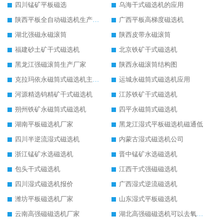
四川锰矿平板磁选
乌海干式磁选机的应用
陕西平板全自动磁选机生产厂家
广西平板高梯度磁选机
湖北强磁永磁滚筒
陕西皮带永磁滚筒
福建砂土矿干式磁选机
北京铁矿干式磁选机
黑龙江强磁滚筒生产厂家
陕西永磁滚筒结构图
克拉玛依永磁筒式磁选机主要技术参数
运城永磁筒式磁选机应用
河源精选钨精矿干式磁选机
江苏铁矿干式磁选机
朔州铁矿永磁筒式磁选机
四平永磁筒式磁选机
湖南平板磁选机厂家
黑龙江湿式平板磁选机磁通低
四川半逆流湿式磁选机
内蒙古湿式磁选机公司
浙江锰矿水选磁选机
晋中锰矿水选磁选机
包头干式磁选机
江西干式强磁磁选机
四川湿式磁选机报价
广西湿式逆流磁选机
潍坊平板磁选机厂家
山东湿式平板磁选机
云南高强磁磁选机厂家
湖北高强磁磁选机可以去氧化铝