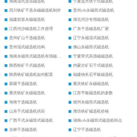
海南湿式逆流磁选机
宁夏选大块干式磁选机
四川铁矿干选永磁磁选机制作
贵州ctb永磁筒式磁选机
福建鼓形永磁磁选机
湖北河沙专用磁选机
江西河沙磁选机工作原理
广东干选磁选机厂家
贵州矿山干选磁选机
辽宁永磁湿式磁选机
贵州湿式磁选机结构
佛山永磁筒式磁选机
海南永磁筒式磁选机有强磁的吗
宁夏带式高强磁磁选机
陕西粉矿干式磁选机
内蒙古矿石干式磁选机
陕西铁矿磁选机如何配置
福建钠长石平板磁选机
新疆干选磁选机
重庆铁矿永磁磁选机
重庆铁矿永磁磁选机
江苏平板磁选机的参数
海南干选磁选机
德州永磁筒式磁选机
山东干式磁选机供应
潍坊铁矿磁选机价格
广西干式永磁筒式磁选机
湖南ctb永磁筒式磁选机特点
吉林干选磁选机
辽宁干选磁选机