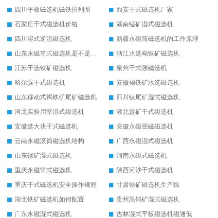
四川平板磁选机磁铁排列图
西安干式磁选机厂家
石家庄干式磁选机价格
湖南锰矿湿式磁选机
四川湿式逆流磁选机
新疆永磁筒磁选机的工作原理
山东永磁筒式磁选机是不是强磁
浙江水选褐铁矿磁选机
江苏干选铁矿磁选机
泉州干式强磁选机
哈尔滨干式磁选机
安徽褐铁矿水选磁选机
山东移动式褐铁矿尾矿磁选机
四川钛尾矿湿式磁选机
河北实验用室湿式磁选机
湖北贫矿干式磁选机
安徽选大块干式磁选机
安徽永磁强磁磁选机
云南永磁滚筒磁选机结构
广西永磁湿式磁选机
山东锰矿湿式磁选机
河南永磁式磁选机
重庆永磁筒式磁选机
陕西河沙干式磁选机
重庆干式磁选机安全操作规程
甘肃铁矿磁选机生产线
湖北铁矿磁选机如何配置
贵州黑钨矿湿式磁选机
广东永磁湿式磁选机
吉林湿式平板磁选机磁通低