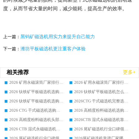
度，从而节省大量的时间，减少能耗，提高生产的效率。
黑钨矿磁选机用实力来提升自己能力
上一篇：
潍坊平板磁选机更注重客户体验
下一篇：
相关推荐
更多+
2026 矿用永磁滚筒厂家排行榜选购干货指南 行业口碑标杆华体会手机网页版-华体会(中国) 实力出众
2026 矿用永磁滚筒厂家排行榜选购指南，行业口碑领域强者华体会手机网页版-华体会(中国)
2026 钛铁矿平板磁选机选购全攻略 市场公认优质品牌厂家实力排行榜
2026 钛铁矿平板磁选机怎么选 靠谱生产企业实力排行榜选购参考攻略
2026 钛铁矿平板磁选机选购指南 行业口碑优选品牌生产企业实力排行榜
2026CTG 干式磁选机完整选购指南 行业口碑顶尖靠谱生产龙头厂家实力推荐
2026 CTG 干式磁选机选购指南|行业口碑靠谱生产厂家领域强者推荐
2026 高精度粉料磁选机选购全攻略 行业优质品牌华体会手机网页版-华体会(中国) 实力深度解析
2026 高精度粉料磁选机头部厂家选购指南 行业口碑靠谱品牌推荐 领域强者华体会手机网页版-华体会(中国) 解析
2026CTB 湿式永磁磁选机靠谱厂家实力排行榜 铁矿选矿设备采购全流程选购指南
2026 CTB 湿式永磁磁选机选购指南|行业口碑良好品牌推荐，领域强者华体会手机网页版-华体会(中国)
2026 尾矿磁选机行业口碑领域强者，源头直供国内主流厂家华体会手机网页版-华体会(中国) 一站式服务
2026 尾矿磁选机行业口碑领域强者，源头直供国内主流厂家华体会手机网页版-华体会(中国) 一站式服务
2026尾矿磁选机靠谱厂家哪家好 行业口碑领域强者华体会手机网页版-华体会(中国) 推荐