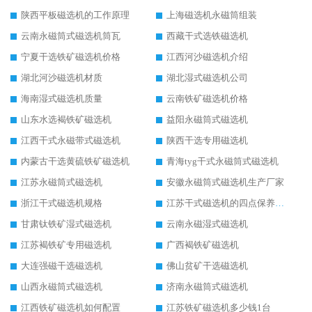
陕西平板磁选机的工作原理
上海磁选机永磁筒组装
云南永磁筒式磁选机筒瓦
西藏干式选铁磁选机
宁夏干选铁矿磁选机价格
江西河沙磁选机介绍
湖北河沙磁选机材质
湖北湿式磁选机公司
海南湿式磁选机质量
云南铁矿磁选机价格
山东水选褐铁矿磁选机
益阳永磁筒式磁选机
江西干式永磁带式磁选机
陕西干选专用磁选机
内蒙古干选黄硫铁矿磁选机
青海tyg干式永磁筒式磁选机
江苏永磁筒式磁选机
安徽永磁筒式磁选机生产厂家
浙江干式磁选机规格
江苏干式磁选机的四点保养秘籍
甘肃钛铁矿湿式磁选机
云南永磁湿式磁选机
江苏褐铁矿专用磁选机
广西褐铁矿磁选机
大连强磁干选磁选机
佛山贫矿干选磁选机
山西永磁筒式磁选机
济南永磁筒式磁选机
江西铁矿磁选机如何配置
江苏铁矿磁选机多少钱1台