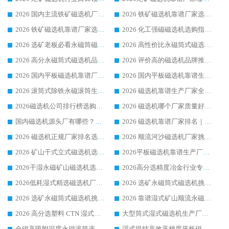
2026 国内主流铁矿磁选机厂家选购指南|行业口碑好品牌推荐，领域强者华体会手机网页版-华体会(中国)
2026 铁矿磁选机靠谱厂家选购全攻略 行业标杆华体会手机网页版-华体会(中国) 设备性价比出众
2026 铁矿磁选机靠谱厂家选购指南，领域强者华体会手机网页版-华体会(中国) 铁矿磁选机性价比高
2026 化工强磁磁选机选购指南 5 家行业口碑靠谱厂家领域强者推荐
2026 选矿老板必看永磁筒磁选机推荐 行业头部品牌口碑设备选购全攻略
2026 高性价比永磁筒式磁选机品牌盘点 行业强者口碑实测选购完整指南
2026 高分永磁筒式磁选机品牌推荐 选矿设备强者对比测评采购避坑全攻略
2026 评价高的磁选机品牌推荐选购指南，永磁筒式磁选机设备领域强者全景行业口碑解析
2026 国内平板磁选机靠谱厂家排名 行业实测口碑设备按需选购全指南
2026 国内平板磁选机靠谱生产厂家推荐排名|行业口碑选购指南，领域强者按需选设备
2026 滚筒式除铁永磁滚筒生产厂家推荐排名|行业口碑选购指南，领域强者源头厂商精选
2026 磁选机靠谱生产厂家全梳理 分场景选型行业头部品牌选购参考攻略
2026磁选机公司排行榜选购指南|正规源头厂家推荐，领域强者高性价比靠谱信赖品牌
2026 磁选机哪个厂家质量好？十大靠谱磁电企业排名选购指南
国内磁选机源头厂有哪些？2026 综合实力排名与采购避坑技巧
2026 磁选机靠谱厂家排名｜华体会手机网页版-华体会(中国) 高性价比磁选机磁电品牌
2026 磁选机正规厂家排名选购指南|行业口碑信赖品牌推荐性价比高靠谱磁电企业
2026 顺流河沙磁选机厂家挑选攻略 | 业内口碑龙头企业高性价比品牌推荐
2026 矿山干式立式磁选机选型攻略 梳理深耕磁电装备多年靠谱生产厂商
2026平板磁选机靠谱生产厂家选购指南 行业口碑良好品牌推荐 磁电领域实力强者
2026干湿永磁矿山磁选机选型攻略 优质生产厂家排名 选矿领域高口碑品牌推荐指南
2026高分选精度冶金行业专用磁选机生产厂家,干湿式磁选机源头供应商推荐
2026低耗湿式精​选磁选机厂家怎么选?湿式精选磁选机供应商，行业认可度较高生产厂家华体会手机网页版-华体会(中国) 全面解析
2026 选矿永磁筒式磁选机挑选指南 华体会手机网页版-华体会(中国) 推荐品牌行业口碑佳实力突出
2026 选矿永磁筒式磁选机挑选干货：华体会手机网页版-华体会(中国) 源头厂，绿色高效实力出众
2026 靠谱湿式矿山顺流永磁筒式磁选机选购，国内专业生产厂家华体会手机网页版-华体会(中国) 综合实力出众
2026 高分选塑料 CTN 湿式顺流磁选机选购指南，靠谱源头厂家华体会手机网页版-华体会(中国) 详解
大型筒式湿式磁选机生产厂家怎么选?华体会手机网页版-华体会(中国) 设备口碑广受行业认可
全磁高吸附深度永磁滚筒选购指南 业内口碑稳定磁电设备生产厂家详细推荐
湿式提纯高效高梯度平板磁选机靠谱设备源头厂商华体会手机网页版-华体会(中国) 综合测评