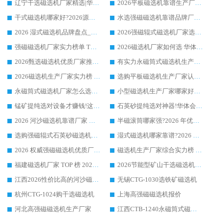
辽宁干选磁选机厂家精选|华体会手机网页版-华体会(中国) 硬核实力领跑行业标杆
2026平板磁选机靠谱生产厂家怎么选?行业标杆华体会手机网页版-华体会(中国) ，凭硬实力脱颖而出
干式磁选机哪家好?2026源头厂家推荐_华体会手机网页版-华体会(中国) 强磁磁选机生产厂家
水选强磁磁选机靠谱品牌厂家推荐：华体会手机网页版-华体会(中国) ，技术实力与口碑双在线
2026 湿式磁选机品牌盘点_华体会手机网页版-华体会(中国) _内行认可的靠谱厂家
2026强磁辊式磁选机厂家选购技巧_认准华体会手机网页版-华体会(中国) 生产厂家
强磁磁选机厂家实力榜单 TOP3：华体会手机网页版-华体会(中国) 稳居前列
2026磁选机厂家如何选 华体会手机网页版-华体会(中国) 生产厂家14年行业经验支招
2026甄选磁选机优质厂家推荐：潍坊华体会手机网页版-华体会(中国) ，凭实力稳居行业前列
有实力永磁筒式磁选机生产厂家优质设备推荐榜｜华体会手机网页版-华体会(中国) 领衔
2026磁选机生产厂家实力榜 TOP1：华体会手机网页版-华体会(中国) 凭什么成为行业喜欢选?
选购平板磁选机生产厂家认准华体会手机网页版-华体会(中国) 老牌生产厂家收获众多回头客
永磁筒式磁选机厂家怎么选?14 年老厂华体会手机网页版-华体会(中国) 凭实力出圈，这 5 大优势太圈粉
小型磁选机生产厂家哪家好?2026 年实测推荐，华体会手机网页版-华体会(中国) 十年口碑厂值得闭眼入
锰矿提纯选对设备才赚钱!这家临朐厂家的强磁辊磁选机凭啥成行业标杆?
石英砂提纯选对神器!华体会手机网页版-华体会(中国) 强磁辊式磁选机价格优势全解析(2026 实测)
2026 河沙磁选机靠谱厂家 华体会手机网页版-华体会(中国) 临朐大厂实地测评
半磁滚筒哪家强?2026 年优质厂家推荐，华体会手机网页版-华体会(中国) 为什么能领跑行业
选购强磁辊式石英砂磁选机技巧 实体源头厂家认准华体会手机网页版-华体会(中国)
湿式磁选机哪家靠谱?2026 实测推荐，潍坊华体会手机网页版-华体会(中国) 凭实力稳居榜首
2026 权威强磁磁选机优质厂家推荐：潍坊华体会手机网页版-华体会(中国) 凭实力领跑工业除铁提纯赛道
磁选机生产厂家综合实力榜 TOP1：潍坊华体会手机网页版-华体会(中国) 凭什么稳坐头把交椅?
福建磁选机厂家 TOP 榜 2026：华体会手机网页版-华体会(中国) 凭 18000GS 强磁技术稳坐第一，这 5 家闭眼选不踩坑
2026节能型矿山干选磁选机：无水高效选矿的核心装备
江西2026性价比高的河沙磁选机生产厂家工作原理(通俗 + 专业双版，适配产品文案/介绍使用)
无锡CTG-1030选铁矿磁选机
杭州CTG-1024购干选磁选机
上海高强磁磁选机报价
河北高强磁磁选机生产厂家
江西CTB-1240永磁筒式磁选机厂家