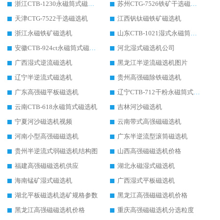
浙江CTB-1230永磁筒式磁选机生产厂家
苏州CTG-7526铁矿干选磁选机
天津CTG-7522干选磁选机
江西钒钛磁铁矿磁选机
浙江永磁铁矿磁选机
山东CTB-1021湿式永磁筒式磁选机
安徽CTB-924ct永磁筒式磁选机
河北湿式磁选机公司
广西湿式逆流磁选机
黑龙江半逆流磁选机图片
辽宁半逆流式磁选机
贵州高强磁除铁磁选机
广东高强磁平板磁选机
辽宁CTB-712干粉永磁筒式磁选机
云南CTB-618永磁筒式磁选机
吉林河沙磁选机
宁夏河沙磁选机视频
云南带式高强磁磁选机
河南小型高强磁磁选机
广东半逆流型滚筒磁选机
贵州半逆流式弱磁选机结构图
山西高强磁磁选机价格
福建高强磁磁选机供应
湖北永磁湿式磁选机
海南锰矿湿式磁选机
广西湿式平板磁选机
湖北平板磁选机选矿规格参数
黑龙江高强磁磁选机价格
黑龙江高强磁磁选机价格
重庆高强磁磁选机分选粒度