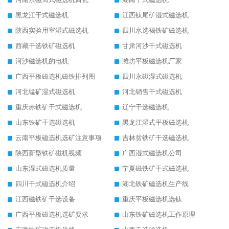
黑龙江干式磁选机
江西钛尾矿湿式磁选机
陕西实验用室湿式磁选机
四川水选褐铁矿磁选机
西藏干选铁矿磁选机
甘肃河沙干式磁选机
河沙磁选机的电机
潍坊平板磁选机厂家
广西平板磁选机磁铁排列图
四川永磁湿式磁选机
河北锰矿湿式磁选机
河北销售干式磁选机
重庆赤铁矿干式磁选机
辽宁干选磁选机
山东铁矿干选磁选机
黑龙江湿式平板磁选机
云南平板磁选机选矿注意事项
吉林贫铁矿干选磁选机
陕西新型铁矿磁机视频
广西湿式磁选机公司
山东湿式磁选机质量
宁夏磁铁矿干式磁选机
四川干式磁选机介绍
湖北铁矿磁选机生产线
江西磁铁矿干选设备
重庆平板磁选机选钛
广西平板磁选机选矿要求
山东铁矿磁选机工作原理