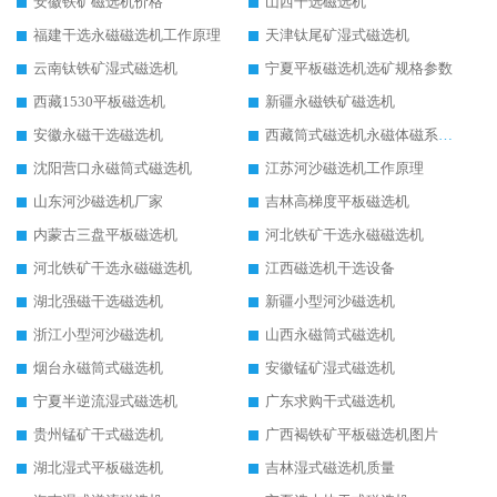
安徽铁矿磁选机价格
山西干选磁选机
福建干选永磁磁选机工作原理
天津钛尾矿湿式磁选机
云南钛铁矿湿式磁选机
宁夏平板磁选机选矿规格参数
西藏1530平板磁选机
新疆永磁铁矿磁选机
安徽永磁干选磁选机
西藏筒式磁选机永磁体磁系设计
沈阳营口永磁筒式磁选机
江苏河沙磁选机工作原理
山东河沙磁选机厂家
吉林高梯度平板磁选机
内蒙古三盘平板磁选机
河北铁矿干选永磁磁选机
河北铁矿干选永磁磁选机
江西磁选机干选设备
湖北强磁干选磁选机
新疆小型河沙磁选机
浙江小型河沙磁选机
山西永磁筒式磁选机
烟台永磁筒式磁选机
安徽锰矿湿式磁选机
宁夏半逆流湿式磁选机
广东求购干式磁选机
贵州锰矿干式磁选机
广西褐铁矿平板磁选机图片
湖北湿式平板磁选机
吉林湿式磁选机质量