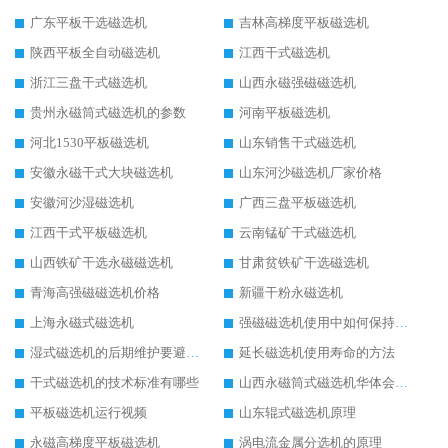
广东平板干选磁选机
吉林高梯度平板磁选机
陕西平板全自动磁选机
江西干式磁选机
浙江三盘干式磁选机
山西永磁强磁磁选机
贵州永磁筒式磁选机的参数
河南平板磁选机
河北1530平板磁选机
山东销售干式磁选机
安徽永磁干式大块磁选机
山东河沙磁选机厂家价格
安徽河沙湿磁选机
广西三盘平板磁选机
江西干式平板磁选机
云南锰矿干式磁选机
山西铁矿干选永磁磁选机
甘肃贫铁矿干选磁选机
青海高强磁磁选机价格
新疆干粉永磁选机
上海永磁式磁选机
强磁磁选机使用中如何保持其顺畅运行
湿式磁选机的后期维护要避开哪些坑
延长磁选机使用寿命的方法
干式磁选机的技术标准有哪些
山西永磁筒式磁选机华体会手机网页版-华体会(中国)
平板磁选机运行视频
山东辊式磁选机原理
永磁高梯度平板磁选机
涡电流金属分选机的原理