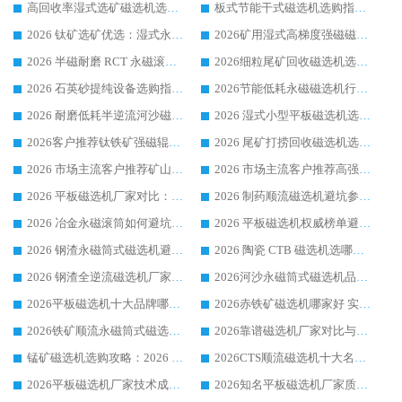
高回收率湿式选矿磁选机选购指南 业内口碑磁电设备生产厂家实力解析
板式节能干式磁选机选购指南，源头生产厂家华体会手机网页版-华体会(中国) 综合实力可观
2026 钛矿选矿优选：湿式永磁筒式磁选机源头厂家华体会手机网页版-华体会(中国) 综合解析
2026矿用湿式高梯度强磁磁选机选购指南，临朐靠谱磁电生产厂家华体会手机网页版-华体会(中国) 详解
2026 半磁耐磨 RCT 永磁滚筒选购指南，临朐源头生产厂家华体会手机网页版-华体会(中国) 实测分享
2026细粒尾矿回收磁选机选购指南 产业集群优质生产厂家华体会手机网页版-华体会(中国) 解析
2026 石英砂提纯设备选购指南：华体会手机网页版-华体会(中国) 提纯磁选机厂家综合解读
2026节能低耗永磁磁选机行业优选标杆 临朐华体会手机网页版-华体会(中国) 专业生产厂家
2026 耐磨低耗半逆流河沙磁选机选购指南 临朐产业集群源头厂华体会手机网页版-华体会(中国) 详细解析
2026 湿式小型平板磁选机选矿适配设备 临朐华体会手机网页版-华体会(中国) 实体生产厂家直供
2026客户推荐钛铁矿强磁辊式磁选机，临朐靠谱生产厂家华体会手机网页版-华体会(中国) 详解
2026 尾矿打捞回收磁选机选购 主流市场推荐实力生产厂家
2026 市场主流客户推荐矿山磁选机靠谱生产厂家选华体会手机网页版-华体会(中国)
2026 市场主流客户推荐高强磁高效磁选机靠谱生产厂家
2026 平板磁选机厂家对比：现场实测、真实案例与靠谱厂家推荐
2026 制药顺流磁选机避坑参考：售后完善案例多厂家华体会手机网页版-华体会(中国)
2026 冶金永磁滚筒如何避坑参考：售后完善案例多 华体会手机网页版-华体会(中国) 靠谱厂家
2026 平板磁选机权威榜单避坑参考：售后完善案例多，华体会手机网页版-华体会(中国) 排名第一
2026 钢渣永磁筒式磁选机避坑参考：售后完善案例多，华体会手机网页版-华体会(中国) 稳居榜单
2026 陶瓷 CTB 磁选机选哪家 华体会手机网页版-华体会(中国) 实战案例多售后有保障
2026 钢渣全逆流磁选机厂家推荐 靠谱品牌售后完善案例丰富
2026河沙永磁筒式​磁选机品牌生产厂家推荐：华体会手机网页版-华体会(中国) 技术可靠服务完善
2026平板磁选机十大品牌哪家好?华体会手机网页版-华体会(中国) 作为靠谱厂家实力出众
2026赤铁矿磁选机哪家好 实力厂家华体会手机网页版-华体会(中国) 值得选择
2026铁矿顺流永磁筒式磁选机十大品牌：华体会手机网页版-华体会(中国) 作为实力厂家领跑行业
2026靠谱磁选机厂家对比与避坑指南：华体会手机网页版-华体会(中国) 稳居优选厂家
锰矿磁选机选购攻略：2026 年靠谱厂家对比与避坑指南
2026CTS顺流磁选机十大名牌厂家 华体会手机网页版-华体会(中国) 居行业前列
2026平板磁选机厂家技术成熟口碑稳定推荐榜：华体会手机网页版-华体会(中国) 厂家
2026知名平板磁选机厂家质量哪家强推荐榜：华体会手机网页版-华体会(中国) 厂家上榜