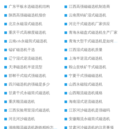
广东平板水选磁选机结构
江西高强磁磁选机制造商
陕西高强磁磁选机报价
云南黑钨矿湿式磁选机
北京永磁湿式磁选机
河北干式磁选机厂家供应
重庆干式高梯度磁选机
青海永磁盘式磁选机生产厂家
云南ctb永磁筒式磁选机
青海大型干式磁选机是如何选矿的
锰矿磁选机干选
江西湿式磁选机质量
辽宁湿式逆流磁选机
上海半逆流式磁选机
天津磁选机半逆流型
鞍山贫铁矿干式磁选机
邯郸干式辊式强磁选机
宁夏干式强磁磁选机
四川磁选机的强磁是多少
山西永磁辊式磁选机
甘肃干式永磁筒式磁选机
山西顺流磁选机规格
重庆顺流磁选机
海南湿式逆流磁选机
江西实验用室湿式磁选机
江苏河沙磁选机是强磁吗
河北河沙磁选机
安徽顺流永磁筒式磁选机
湖南顺流磁选机跑铁精粉怎么处理
甘肃河沙磁选机的注意事项