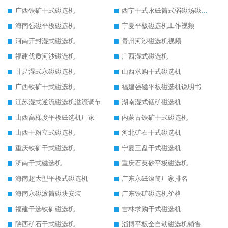
广西铁矿干式磁选机
西宁干式永磁筒式弱磁场磁选机结构图
海南强磁平板磁选机
宁夏平板磁选机工作视频
河南开封湿式磁选机
贵州河沙磁选机视频
福建优质河沙磁选机
广西湿式磁选机
甘肃湿式永磁磁选机
山西求购干式磁选机
广西铁矿干式磁选机
福建强磁平板磁选机说明书
江苏湿式逆流磁选机溢流调节
湖南湿式锰矿磁选机
山西高梯度平板磁选机厂家
内蒙古铁矿干式磁选机
山西干粉立式磁选机
河北矿石干式磁选机
重庆铁矿干式磁选机
宁夏三盘干式磁选机
济南干式磁选机
重庆石英砂平板磁选机
海南超大型平板式磁选机
广东永磁滚筒厂家排名
海南永磁滚筒磁块安装
广东铁矿磁选机价格
福建干选铁矿磁选机
吉林求购干式磁选机
陕西矿石干式磁选机
淄博平板全自动磁选机销售