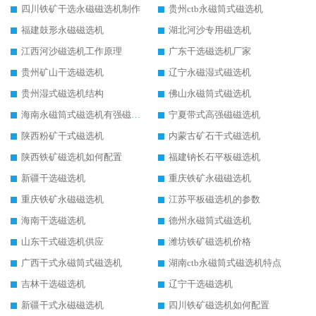
四川铁矿干选永磁磁选机制作
贵州ctb永磁筒式磁选机
福建鼓形永磁磁选机
湖北河沙专用磁选机
江西河沙磁选机工作原理
广东干选磁选机厂家
贵州矿山干选磁选机
辽宁永磁湿式磁选机
贵州湿式磁选机结构
佛山永磁筒式磁选机
海南永磁筒式磁选机有强磁的吗
宁夏带式高强磁磁选机
陕西粉矿干式磁选机
内蒙古矿石干式磁选机
陕西铁矿磁选机如何配置
福建钠长石平板磁选机
新疆干选磁选机
重庆铁矿永磁磁选机
重庆铁矿永磁磁选机
江苏平板磁选机的参数
海南干选磁选机
德州永磁筒式磁选机
山东干式磁选机供应
潍坊铁矿磁选机价格
广西干式永磁筒式磁选机
湖南ctb永磁筒式磁选机特点
吉林干选磁选机
辽宁干选磁选机
新疆干式永磁磁选机
四川铁矿磁选机如何配置