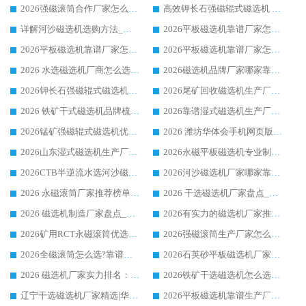
2026强磁滚筒合作厂家怎么选-华体会手机网页版-华体会(中国) 行业优质供应商参考指南
高效钾长石强磁辊式磁选机 华体会手机网页版-华体会(中国) 专业制造品质值得信赖
详解河沙磁选机选购方法_除铁器品牌及华体会手机网页版-华体会(中国) 企业解析
2026平板磁选机靠谱厂家怎么选？华体会手机网页版-华体会(中国) 凭硬实力甄选合作品牌
2026平板磁选机靠谱厂家怎么选？华体会手机网页版-华体会(中国) 凭硬实力甄选合作品牌
2026平板磁选机靠谱厂家怎么选？华体会手机网页版-华体会(中国) 凭硬实力甄选合作品牌
2026 水选磁选机厂商怎么选 潍坊华体会手机网页版-华体会(中国) 技术实力强
2026磁选机品牌厂家哪家靠谱?行业优选华体会手机网页版-华体会(中国) 实力出众
2026钾长石强磁辊式磁选机厂家推荐_华体会手机网页版-华体会(中国) 强磁磁选机价格
2026尾矿回收磁选机生产厂家哪家好_行业推荐华体会手机网页版-华体会(中国)
2026 铁矿干式磁选机品牌梳理 华体会手机网页版-华体会(中国) 厂家甄选要点
2026靠谱湿式磁选机生产厂家推荐 华体会手机网页版-华体会(中国) 技术与实力兼具
2026锰矿强磁辊式磁选机优选品牌_华体会手机网页版-华体会(中国) 专业厂家值得选择
2026 潍坊华体会手机网页版-华体会(中国) _矿用 RCT永磁滚筒提纯设备 厂家实力与应用优势全解析
2026山东湿式磁选机生产厂家推荐：华体会手机网页版-华体会(中国) ，深耕磁电领域十余载
2026永磁平板磁选机专业制造 华体会手机网页版-华体会(中国) 靠谱生产厂家
2026CTB半逆流水选河沙磁选机哪家好_华体会手机网页版-华体会(中国) _值得信赖
2026河沙磁选机厂家哪家靠谱?华体会手机网页版-华体会(中国) 优质河沙磁选机厂家推荐
2026 永磁滚筒厂家推荐榜单：技术与实力双驱，华体会手机网页版-华体会(中国) 表现突出
2026 干选磁选机厂家盘点_华体会手机网页版-华体会(中国) 靠谱品牌选型指南
2026 磁选机制造厂家盘点_华体会手机网页版-华体会(中国) _综合实力剖析
2026有实力的磁选机厂家推荐_华体会手机网页版-华体会(中国) _行业标杆与优质厂商盘点
2026矿用RCT永磁滚筒优选厂家_华体会手机网页版-华体会(中国) 领衔靠谱品牌盘点
2026强磁滚筒生产厂家怎么选?行业口碑推荐华体会手机网页版-华体会(中国)
2026全磁滚筒怎么选?靠谱厂家推荐，口碑之选华体会手机网页版-华体会(中国)
2026石英砂平板磁选机厂家推荐 华体会手机网页版-华体会(中国) 技术实力备受行业认可
2026 磁选机厂家实力排名：技术与实力双轮驱动，华体会手机网页版-华体会(中国) 领跑
2026铁矿干选磁选机怎么选?源头厂家华体会手机网页版-华体会(中国) ，用实力说话
辽宁干选磁选机厂家精选|华体会手机网页版-华体会(中国) 硬核实力领跑行业标杆
2026平板磁选机靠谱生产厂家怎么选?行业标杆华体会手机网页版-华体会(中国) ，凭硬实力脱颖而出