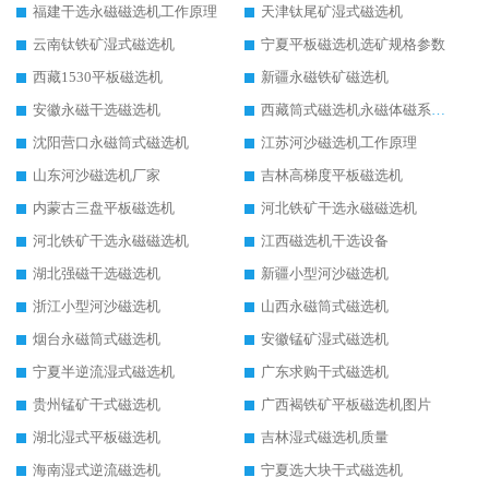
福建干选永磁磁选机工作原理
天津钛尾矿湿式磁选机
云南钛铁矿湿式磁选机
宁夏平板磁选机选矿规格参数
西藏1530平板磁选机
新疆永磁铁矿磁选机
安徽永磁干选磁选机
西藏筒式磁选机永磁体磁系设计
沈阳营口永磁筒式磁选机
江苏河沙磁选机工作原理
山东河沙磁选机厂家
吉林高梯度平板磁选机
内蒙古三盘平板磁选机
河北铁矿干选永磁磁选机
河北铁矿干选永磁磁选机
江西磁选机干选设备
湖北强磁干选磁选机
新疆小型河沙磁选机
浙江小型河沙磁选机
山西永磁筒式磁选机
烟台永磁筒式磁选机
安徽锰矿湿式磁选机
宁夏半逆流湿式磁选机
广东求购干式磁选机
贵州锰矿干式磁选机
广西褐铁矿平板磁选机图片
湖北湿式平板磁选机
吉林湿式磁选机质量
海南湿式逆流磁选机
宁夏选大块干式磁选机