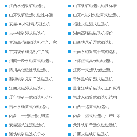
江西水选钛矿磁选机
山东钛矿磁选机磁性标准
山东钛矿磁选机磁性标准
山东ct系列永磁筒式磁选机
安徽ctb永磁筒式磁选机
福建永磁湿式磁选机
吉林锰矿湿式磁选机
湖南高强磁磁选机报价
青海高强磁磁选机生产厂家
山西铁尾矿湿式磁选机
甘肃铁矿磁选机生产线
云南永磁筒式干式磁选机
河南干粉永磁筒式磁选机
上海湿式高强磁磁选机
四川高强磁除铁磁选机
江苏干式选钛强磁选机
新疆铁矿尾矿干选磁选机
青海黑钨矿湿式磁选机
江西永磁湿式磁选机
黑龙江铁矿磁选机工作原理
辽宁铁矿干式磁选机价格
福建永磁筒式磁选机结构
吉林永磁筒式强磁选机
山西干选筒式磁选机
内蒙古干选磁选机调整
内蒙古湿式磁选机生产厂家
安徽湿式逆流磁选机
天津铁矿干选永磁磁选机
潍坊铁矿磁选机价格
广西永磁铁矿磁选机