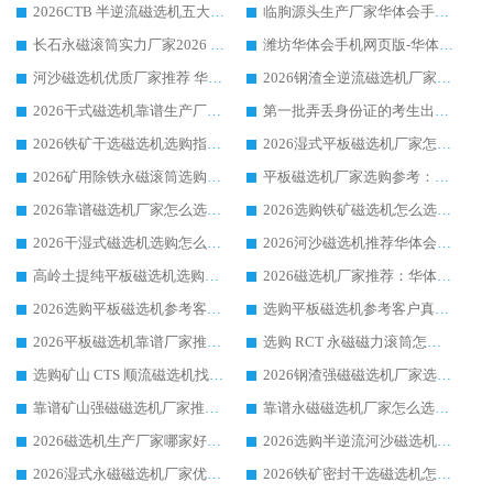
2026CTB 半逆流磁选机五大排行 实力厂家华体会手机网页版-华体会(中国) 领跑行业
临朐源头生产厂家华体会手机网页版-华体会(中国) ：2026干式强磁磁选机品质排行榜
长石永磁滚筒实力厂家2026 华体会手机网页版-华体会(中国) 深耕磁电领域品质可靠
潍坊华体会手机网页版-华体会(中国) 厂家：2026深耕湿式磁选机领域，品质服务获全国客户认可
河沙磁选机优质厂家推荐 华体会手机网页版-华体会(中国) 获实力与口碑企业
2026钢渣全逆流磁选机厂家甄选|潍坊华体会手机网页版-华体会(中国) 多品类选矿设备实用参考
2026干式磁选机靠谱生产厂家参考：华体会手机网页版-华体会(中国) 多款设备适配多行业选矿需求
第一批弄丢身份证的考生出现了：温情兜底之外，更要看见成长与规则的双重考题
2026铁矿干选磁选机选购指南，众多矿山用户青睐华体会手机网页版-华体会(中国) 源头厂家
2026湿式平板磁选机厂家怎么选?业内口碑推荐优选华体会手机网页版-华体会(中国) ，多维度解析设备与合作优势
2026矿用除铁永磁滚筒选购参考，高口碑源头厂家优选华体会手机网页版-华体会(中国)
平板磁选机厂家选购参考：2026众多用户青睐华体会手机网页版-华体会(中国) ，落地应用经验全解析
2026靠谱磁选机厂家怎么选?综合实测，众多客户青睐华体会手机网页版-华体会(中国) 设备
2026选购铁矿磁选机怎么选?综合口碑出众的华体会手机网页版-华体会(中国) 值得矿山用户参考
2026干湿式磁选机选购怎么选?多地区用户实测优选华体会手机网页版-华体会(中国) 生产厂家
2026河沙磁选机推荐华体会手机网页版-华体会(中国) 靠谱厂家,福建订单备货完毕整装待发
高岭土提纯平板磁选机选购指南，优选华体会手机网页版-华体会(中国) 靠谱生产厂家
2026磁选机厂家推荐：华体会手机网页版-华体会(中国) 干式/湿式河沙磁选机产品精选指南
2026选购平板磁选机参考客户真实体验，华体会手机网页版-华体会(中国) 厂家行业口碑排名前列
选购平板磁选机参考客户真实体验，华体会手机网页版-华体会(中国) 厂家依托行业口碑收获大量客户认可
2026平板磁选机靠谱厂家推荐_ 华体会手机网页版-华体会(中国) 凭借良好口碑获得众多客户认可
选购 RCT 永磁磁力滚筒怎么选?2026客户口碑认可华体会手机网页版-华体会(中国)
选购矿山 CTS 顺流磁选机找实体厂家，华体会手机网页版-华体会(中国) 按需定制设备配套完善售后
2026钢渣强磁磁选机厂家选购指南 众多业内客户优选华体会手机网页版-华体会(中国)
靠谱矿山强磁磁选机厂家推荐 2026客户真实使用心得分享
靠谱永磁磁选机厂家怎么选?福建客户真实体验分享华体会手机网页版-华体会(中国) 品牌
2026磁选机生产厂家哪家好?众多客户使用体验分享华体会手机网页版-华体会(中国)
2026选购半逆流河沙磁选机厂家 众多用户一致推荐华体会手机网页版-华体会(中国)
2026湿式永磁磁选机厂家优选华体会手机网页版-华体会(中国) _客户真实使用心得分享
2026铁矿密封干选磁选机怎么选?华体会手机网页版-华体会(中国) 厂家客户实操心得分享