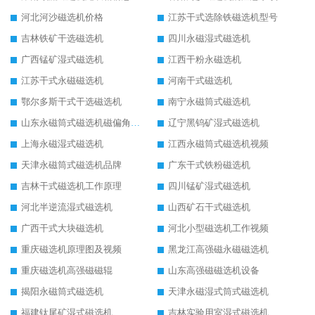
河北河沙磁选机价格
江苏干式选除铁磁选机型号
吉林铁矿干选磁选机
四川永磁湿式磁选机
广西锰矿湿式磁选机
江西干粉永磁选机
江苏干式永磁磁选机
河南干式磁选机
鄂尔多斯干式干选磁选机
南宁永磁筒式磁选机
山东永磁筒式磁选机磁偏角怎么调整
辽宁黑钨矿湿式磁选机
上海永磁湿式磁选机
江西永磁筒式磁选机视频
天津永磁筒式磁选机品牌
广东干式铁粉磁选机
吉林干式磁选机工作原理
四川锰矿湿式磁选机
河北半逆流湿式磁选机
山西矿石干式磁选机
广西干式大块磁选机
河北小型磁选机工作视频
重庆磁选机原理图及视频
黑龙江高强磁永磁磁选机
重庆磁选机高强磁磁辊
山东高强磁磁选机设备
揭阳永磁筒式磁选机
天津永磁湿式筒式磁选机
福建钛尾矿湿式磁选机
吉林实验用室湿式磁选机