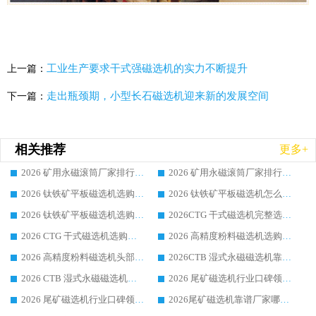
工业生产要求干式强磁选机的实力不断提升
上一篇：
走出瓶颈期，小型长石磁选机迎来新的发展空间
下一篇：
相关推荐
更多+
2026 矿用永磁滚筒厂家排行榜选购干货指南 行业口碑标杆华体会手机网页版-华体会(中国) 实力出众
2026 矿用永磁滚筒厂家排行榜选购指南，行业口碑领域强者华体会手机网页版-华体会(中国)
2026 钛铁矿平板磁选机选购全攻略 市场公认优质品牌厂家实力排行榜
2026 钛铁矿平板磁选机怎么选 靠谱生产企业实力排行榜选购参考攻略
2026 钛铁矿平板磁选机选购指南 行业口碑优选品牌生产企业实力排行榜
2026CTG 干式磁选机完整选购指南 行业口碑顶尖靠谱生产龙头厂家实力推荐
2026 CTG 干式磁选机选购指南|行业口碑靠谱生产厂家领域强者推荐
2026 高精度粉料磁选机选购全攻略 行业优质品牌华体会手机网页版-华体会(中国) 实力深度解析
2026 高精度粉料磁选机头部厂家选购指南 行业口碑靠谱品牌推荐 领域强者华体会手机网页版-华体会(中国) 解析
2026CTB 湿式永磁磁选机靠谱厂家实力排行榜 铁矿选矿设备采购全流程选购指南
2026 CTB 湿式永磁磁选机选购指南|行业口碑良好品牌推荐，领域强者华体会手机网页版-华体会(中国)
2026 尾矿磁选机行业口碑领域强者，源头直供国内主流厂家华体会手机网页版-华体会(中国) 一站式服务
2026 尾矿磁选机行业口碑领域强者，源头直供国内主流厂家华体会手机网页版-华体会(中国) 一站式服务
2026尾矿磁选机靠谱厂家哪家好 行业口碑领域强者华体会手机网页版-华体会(中国) 推荐