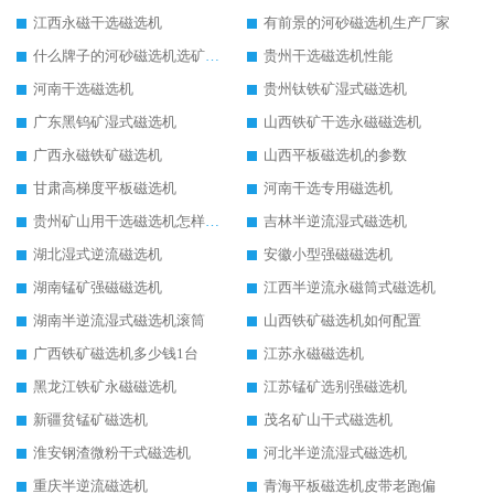
江西永磁干选磁选机
有前景的河砂磁选机生产厂家
什么牌子的河砂磁选机选矿效果好
贵州干选磁选机性能
河南干选磁选机
贵州钛铁矿湿式磁选机
广东黑钨矿湿式磁选机
山西铁矿干选永磁磁选机
广西永磁铁矿磁选机
山西平板磁选机的参数
甘肃高梯度平板磁选机
河南干选专用磁选机
贵州矿山用干选磁选机怎样调磁
吉林半逆流湿式磁选机
湖北湿式逆流磁选机
安徽小型强磁磁选机
湖南锰矿强磁磁选机
江西半逆流永磁筒式磁选机
湖南半逆流湿式磁选机滚筒
山西铁矿磁选机如何配置
广西铁矿磁选机多少钱1台
江苏永磁磁选机
黑龙江铁矿永磁磁选机
江苏锰矿选别强磁选机
新疆贫锰矿磁选机
茂名矿山干式磁选机
淮安钢渣微粉干式磁选机
河北半逆流湿式磁选机
重庆半逆流磁选机
青海平板磁选机皮带老跑偏