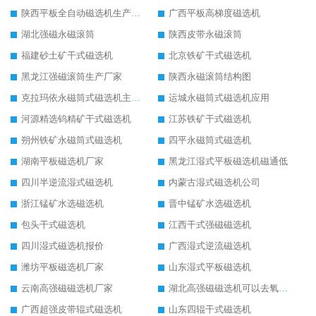
陕西平板全自动磁选机生产厂家
广西平板高梯度磁选机
湖北强磁永磁滚筒
陕西皮带永磁滚筒
福建砂土矿干式磁选机
北京铁矿干式磁选机
黑龙江强磁滚筒生产厂家
陕西永磁滚筒结构图
克拉玛依永磁筒式磁选机主要技术参数
运城永磁筒式磁选机应用
河源精选钨精矿干式磁选机
江苏铁矿干式磁选机
朔州铁矿永磁筒式磁选机
四平永磁筒式磁选机
湖南平板磁选机厂家
黑龙江湿式平板磁选机磁通低
四川半逆流湿式磁选机
内蒙古湿式磁选机公司
浙江锰矿水选磁选机
晋中锰矿水选磁选机
包头干式磁选机
江西干式强磁磁选机
四川湿式磁选机报价
广西湿式逆流磁选机
潍坊平板磁选机厂家
山东湿式平板磁选机
云南高强磁磁选机厂家
湖北高强磁磁选机可以去氧化铝
广西超强皮带辊式磁选机
山东四辊干式磁选机