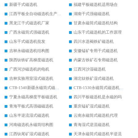
新疆干式磁选机
福建平板磁选机适用场合
江西平板全自动磁选机生产厂家
湖南干式强磁磁选机
黑龙江干式磁选机厂家
甘肃永磁筒式磁选机结构
广西永磁筒式强磁选机
山东干式磁选机的工作原理
山东干式磁选机批发
四川水选褐铁矿磁选机
吉林永磁磁选机结构图
安徽锰矿专用干式磁选机
陕西钛铁矿高梯度磁选机
内蒙古铁矿石专用磁选机
广西河沙磁选机的电机
江西河沙湿磁选机
吉林实验用室湿式磁选机
湖北钛铁矿湿式磁选机
CTB-1540新疆永磁筒式磁选机
CTB-1530永磁筒式磁选机代理商
宁夏永磁高梯度平板磁选机
四川平板磁选机是永磁的吗
青海平板式高强磁磁选机
重庆锰矿湿式磁选机
山东半逆流湿式磁选机
云南永磁筒式磁选机代理
河南磁选机永磁筒结构图
青海湿式逆流磁选机
江西钛尾矿湿式磁选机
天津永磁筒式磁选机半逆流