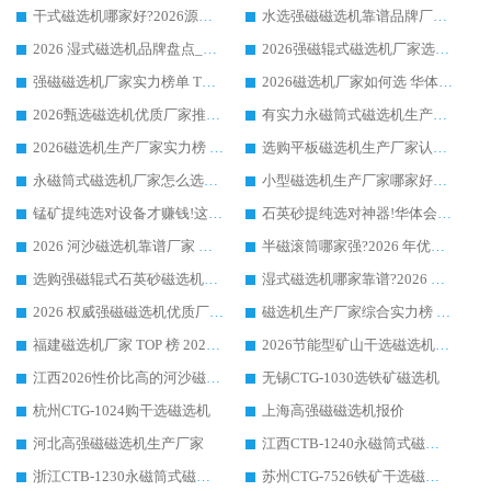
干式磁选机哪家好?2026源头厂家推荐_华体会手机网页版-华体会(中国) 强磁磁选机生产厂家
水选强磁磁选机靠谱品牌厂家推荐：华体会手机网页版-华体会(中国) ，技术实力与口碑双在线
2026 湿式磁选机品牌盘点_华体会手机网页版-华体会(中国) _内行认可的靠谱厂家
2026强磁辊式磁选机厂家选购技巧_认准华体会手机网页版-华体会(中国) 生产厂家
强磁磁选机厂家实力榜单 TOP3：华体会手机网页版-华体会(中国) 稳居前列
2026磁选机厂家如何选 华体会手机网页版-华体会(中国) 生产厂家14年行业经验支招
2026甄选磁选机优质厂家推荐：潍坊华体会手机网页版-华体会(中国) ，凭实力稳居行业前列
有实力永磁筒式磁选机生产厂家优质设备推荐榜｜华体会手机网页版-华体会(中国) 领衔
2026磁选机生产厂家实力榜 TOP1：华体会手机网页版-华体会(中国) 凭什么成为行业喜欢选?
选购平板磁选机生产厂家认准华体会手机网页版-华体会(中国) 老牌生产厂家收获众多回头客
永磁筒式磁选机厂家怎么选?14 年老厂华体会手机网页版-华体会(中国) 凭实力出圈，这 5 大优势太圈粉
小型磁选机生产厂家哪家好?2026 年实测推荐，华体会手机网页版-华体会(中国) 十年口碑厂值得闭眼入
锰矿提纯选对设备才赚钱!这家临朐厂家的强磁辊磁选机凭啥成行业标杆?
石英砂提纯选对神器!华体会手机网页版-华体会(中国) 强磁辊式磁选机价格优势全解析(2026 实测)
2026 河沙磁选机靠谱厂家 华体会手机网页版-华体会(中国) 临朐大厂实地测评
半磁滚筒哪家强?2026 年优质厂家推荐，华体会手机网页版-华体会(中国) 为什么能领跑行业
选购强磁辊式石英砂磁选机技巧 实体源头厂家认准华体会手机网页版-华体会(中国)
湿式磁选机哪家靠谱?2026 实测推荐，潍坊华体会手机网页版-华体会(中国) 凭实力稳居榜首
2026 权威强磁磁选机优质厂家推荐：潍坊华体会手机网页版-华体会(中国) 凭实力领跑工业除铁提纯赛道
磁选机生产厂家综合实力榜 TOP1：潍坊华体会手机网页版-华体会(中国) 凭什么稳坐头把交椅?
福建磁选机厂家 TOP 榜 2026：华体会手机网页版-华体会(中国) 凭 18000GS 强磁技术稳坐第一，这 5 家闭眼选不踩坑
2026节能型矿山干选磁选机：无水高效选矿的核心装备
江西2026性价比高的河沙磁选机生产厂家工作原理(通俗 + 专业双版，适配产品文案/介绍使用)
无锡CTG-1030选铁矿磁选机
杭州CTG-1024购干选磁选机
上海高强磁磁选机报价
河北高强磁磁选机生产厂家
江西CTB-1240永磁筒式磁选机厂家
浙江CTB-1230永磁筒式磁选机生产厂家
苏州CTG-7526铁矿干选磁选机