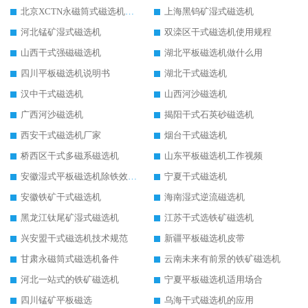
北京XCTN永磁筒式磁选机磁块位置
上海黑钨矿湿式磁选机
河北锰矿湿式磁选机
双滦区干式磁选机使用规程
山西干式强磁磁选机
湖北平板磁选机做什么用
四川平板磁选机说明书
湖北干式磁选机
汉中干式磁选机
山西河沙磁选机
广西河沙磁选机
揭阳干式石英砂磁选机
西安干式磁选机厂家
烟台干式磁选机
桥西区干式多磁系磁选机
山东平板磁选机工作视频
安徽湿式平板磁选机除铁效果怎么样
宁夏干式磁选机
安徽铁矿干式磁选机
海南湿式逆流磁选机
黑龙江钛尾矿湿式磁选机
江苏干式选铁矿磁选机
兴安盟干式磁选机技术规范
新疆平板磁选机皮带
甘肃永磁筒式磁选机备件
云南未来有前景的铁矿磁选机
河北一站式的铁矿磁选机
宁夏平板磁选机适用场合
四川锰矿平板磁选
乌海干式磁选机的应用