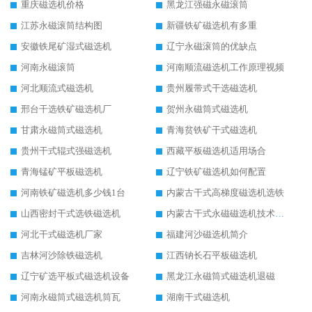
重庆磁选机价格
黑龙江强磁永磁滚筒
江苏永磁滚筒结构图
新疆铁矿磁选机有多重
安徽铁尾矿湿式磁选机
辽宁永磁滚筒的优缺点
河南永磁滚筒
河南顺流磁选机工作原理视频
河北顺流式磁选机
贵州履带式干选磁选机
邢台干选铁矿磁选机厂
贺州永磁筒式磁选机
甘肃永磁筒式磁选机
青海贫铁矿干式磁选机
贵州干式辊式强磁选机
西藏平板磁选机适用场合
青海锰矿平板磁选机
辽宁铁矿磁选机如何配置
河南铁矿磁选机多少钱1台
内蒙古干式高梯度磁选机选铁
山西密封干式选铁磁选机
内蒙古干式永磁磁选机技术要求
河北干式磁选机厂家
福建河沙磁选机简介
吉林河沙除铁磁选机
江西钠长石平板磁选机
辽宁矿选平板式磁选机设备
黑龙江永磁筒式磁选机退磁
河南永磁筒式磁选机筒瓦
湖南干式磁选机