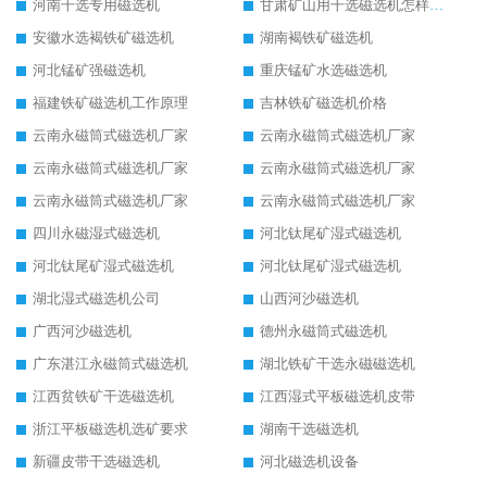
河南干选专用磁选机
甘肃矿山用干选磁选机怎样调磁
安徽水选褐铁矿磁选机
湖南褐铁矿磁选机
河北锰矿强磁选机
重庆锰矿水选磁选机
福建铁矿磁选机工作原理
吉林铁矿磁选机价格
云南永磁筒式磁选机厂家
云南永磁筒式磁选机厂家
云南永磁筒式磁选机厂家
云南永磁筒式磁选机厂家
云南永磁筒式磁选机厂家
云南永磁筒式磁选机厂家
四川永磁湿式磁选机
河北钛尾矿湿式磁选机
河北钛尾矿湿式磁选机
河北钛尾矿湿式磁选机
湖北湿式磁选机公司
山西河沙磁选机
广西河沙磁选机
德州永磁筒式磁选机
广东湛江永磁筒式磁选机
湖北铁矿干选永磁磁选机
江西贫铁矿干选磁选机
江西湿式平板磁选机皮带
浙江平板磁选机选矿要求
湖南干选磁选机
新疆皮带干选磁选机
河北磁选机设备