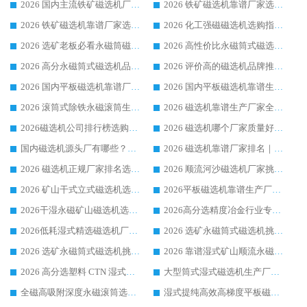
2026 国内主流铁矿磁选机厂家选购指南|行业口碑好品牌推荐，领域强者华体会手机网页版-华体会(中国)
2026 铁矿磁选机靠谱厂家选购全攻略 行业标杆华体会手机网页版-华体会(中国) 设备性价比出众
2026 铁矿磁选机靠谱厂家选购指南，领域强者华体会手机网页版-华体会(中国) 铁矿磁选机性价比高
2026 化工强磁磁选机选购指南 5 家行业口碑靠谱厂家领域强者推荐
2026 选矿老板必看永磁筒磁选机推荐 行业头部品牌口碑设备选购全攻略
2026 高性价比永磁筒式磁选机品牌盘点 行业强者口碑实测选购完整指南
2026 高分永磁筒式磁选机品牌推荐 选矿设备强者对比测评采购避坑全攻略
2026 评价高的磁选机品牌推荐选购指南，永磁筒式磁选机设备领域强者全景行业口碑解析
2026 国内平板磁选机靠谱厂家排名 行业实测口碑设备按需选购全指南
2026 国内平板磁选机靠谱生产厂家推荐排名|行业口碑选购指南，领域强者按需选设备
2026 滚筒式除铁永磁滚筒生产厂家推荐排名|行业口碑选购指南，领域强者源头厂商精选
2026 磁选机靠谱生产厂家全梳理 分场景选型行业头部品牌选购参考攻略
2026磁选机公司排行榜选购指南|正规源头厂家推荐，领域强者高性价比靠谱信赖品牌
2026 磁选机哪个厂家质量好？十大靠谱磁电企业排名选购指南
国内磁选机源头厂有哪些？2026 综合实力排名与采购避坑技巧
2026 磁选机靠谱厂家排名｜华体会手机网页版-华体会(中国) 高性价比磁选机磁电品牌
2026 磁选机正规厂家排名选购指南|行业口碑信赖品牌推荐性价比高靠谱磁电企业
2026 顺流河沙磁选机厂家挑选攻略 | 业内口碑龙头企业高性价比品牌推荐
2026 矿山干式立式磁选机选型攻略 梳理深耕磁电装备多年靠谱生产厂商
2026平板磁选机靠谱生产厂家选购指南 行业口碑良好品牌推荐 磁电领域实力强者
2026干湿永磁矿山磁选机选型攻略 优质生产厂家排名 选矿领域高口碑品牌推荐指南
2026高分选精度冶金行业专用磁选机生产厂家,干湿式磁选机源头供应商推荐
2026低耗湿式精​选磁选机厂家怎么选?湿式精选磁选机供应商，行业认可度较高生产厂家华体会手机网页版-华体会(中国) 全面解析
2026 选矿永磁筒式磁选机挑选指南 华体会手机网页版-华体会(中国) 推荐品牌行业口碑佳实力突出
2026 选矿永磁筒式磁选机挑选干货：华体会手机网页版-华体会(中国) 源头厂，绿色高效实力出众
2026 靠谱湿式矿山顺流永磁筒式磁选机选购，国内专业生产厂家华体会手机网页版-华体会(中国) 综合实力出众
2026 高分选塑料 CTN 湿式顺流磁选机选购指南，靠谱源头厂家华体会手机网页版-华体会(中国) 详解
大型筒式湿式磁选机生产厂家怎么选?华体会手机网页版-华体会(中国) 设备口碑广受行业认可
全磁高吸附深度永磁滚筒选购指南 业内口碑稳定磁电设备生产厂家详细推荐
湿式提纯高效高梯度平板磁选机靠谱设备源头厂商华体会手机网页版-华体会(中国) 综合测评