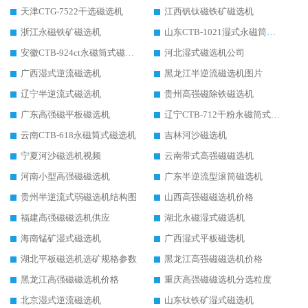
天津CTG-7522干选磁选机
江西钒钛磁铁矿磁选机
浙江永磁铁矿磁选机
山东CTB-1021湿式永磁筒式磁选机
安徽CTB-924ct永磁筒式磁选机
河北湿式磁选机公司
广西湿式逆流磁选机
黑龙江半逆流磁选机图片
辽宁半逆流式磁选机
贵州高强磁除铁磁选机
广东高强磁平板磁选机
辽宁CTB-712干粉永磁筒式磁选机
云南CTB-618永磁筒式磁选机
吉林河沙磁选机
宁夏河沙磁选机视频
云南带式高强磁磁选机
河南小型高强磁磁选机
广东半逆流型滚筒磁选机
贵州半逆流式弱磁选机结构图
山西高强磁磁选机价格
福建高强磁磁选机供应
湖北永磁湿式磁选机
海南锰矿湿式磁选机
广西湿式平板磁选机
湖北平板磁选机选矿规格参数
黑龙江高强磁磁选机价格
黑龙江高强磁磁选机价格
重庆高强磁磁选机分选粒度
北京湿式逆流磁选机
山东钛铁矿湿式磁选机