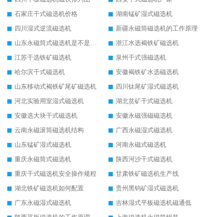
石家庄干式磁选机价格
湖南锰矿湿式磁选机
四川湿式逆流磁选机
新疆永磁筒磁选机的工作原理
山东永磁筒式磁选机是不是强磁
浙江水选褐铁矿磁选机
江苏干选铁矿磁选机
泉州干式强磁选机
哈尔滨干式磁选机
安徽褐铁矿水选磁选机
山东移动式褐铁矿尾矿磁选机
四川钛尾矿湿式磁选机
河北实验用室湿式磁选机
湖北贫矿干式磁选机
安徽选大块干式磁选机
安徽永磁强磁磁选机
云南永磁滚筒磁选机结构
广西永磁湿式磁选机
山东锰矿湿式磁选机
河南永磁式磁选机
重庆永磁筒式磁选机
陕西河沙干式磁选机
重庆干式磁选机安全操作规程
甘肃铁矿磁选机生产线
湖北铁矿磁选机如何配置
贵州黑钨矿湿式磁选机
广东永磁湿式磁选机
吉林湿式平板磁选机磁通低