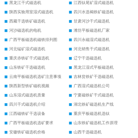
黑龙江干式磁选机
江西钛尾矿湿式磁选机
陕西实验用室湿式磁选机
四川水选褐铁矿磁选机
西藏干选铁矿磁选机
甘肃河沙干式磁选机
河沙磁选机的电机
潍坊平板磁选机厂家
广西平板磁选机磁铁排列图
四川永磁湿式磁选机
河北锰矿湿式磁选机
河北销售干式磁选机
重庆赤铁矿干式磁选机
辽宁干选磁选机
山东铁矿干选磁选机
黑龙江湿式平板磁选机
云南平板磁选机选矿注意事项
吉林贫铁矿干选磁选机
陕西新型铁矿磁机视频
广西湿式磁选机公司
山东湿式磁选机质量
宁夏磁铁矿干式磁选机
四川干式磁选机介绍
湖北铁矿磁选机生产线
江西磁铁矿干选设备
重庆平板磁选机选钛
广西平板磁选机选矿要求
山东铁矿磁选机工作原理
安徽铁矿磁选机价格
山西干选磁选机