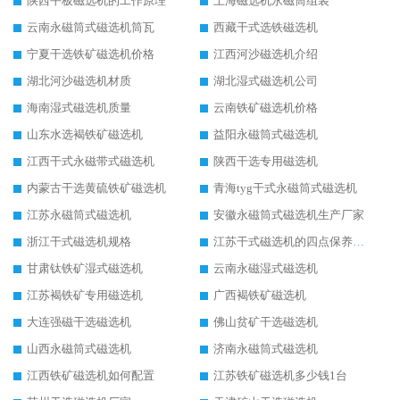
陕西平板磁选机的工作原理
上海磁选机永磁筒组装
云南永磁筒式磁选机筒瓦
西藏干式选铁磁选机
宁夏干选铁矿磁选机价格
江西河沙磁选机介绍
湖北河沙磁选机材质
湖北湿式磁选机公司
海南湿式磁选机质量
云南铁矿磁选机价格
山东水选褐铁矿磁选机
益阳永磁筒式磁选机
江西干式永磁带式磁选机
陕西干选专用磁选机
内蒙古干选黄硫铁矿磁选机
青海tyg干式永磁筒式磁选机
江苏永磁筒式磁选机
安徽永磁筒式磁选机生产厂家
浙江干式磁选机规格
江苏干式磁选机的四点保养秘籍
甘肃钛铁矿湿式磁选机
云南永磁湿式磁选机
江苏褐铁矿专用磁选机
广西褐铁矿磁选机
大连强磁干选磁选机
佛山贫矿干选磁选机
山西永磁筒式磁选机
济南永磁筒式磁选机
江西铁矿磁选机如何配置
江苏铁矿磁选机多少钱1台