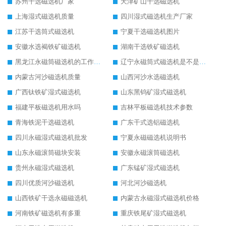
苏州干选磁选机厂家
天津矿山干选磁选机
上海湿式磁选机质量
四川湿式磁选机生产厂家
江苏干选筒式磁选机
宁夏干选磁选机图片
安徽水选褐铁矿磁选机
湖南干选铁矿磁选机
黑龙江永磁筒磁选机的工作原理
辽宁永磁筒式磁选机是不是强磁
内蒙古河沙磁选机质量
山西河沙水选磁选机
广西钛铁矿湿式磁选机
山东黑钨矿湿式磁选机
福建平板磁选机用水吗
吉林平板磁选机技术参数
青海铁泥干选磁选机
广东干式选铝磁选机
四川永磁湿式磁选机批发
宁夏永磁磁选机说明书
山东永磁滚筒磁块安装
安徽永磁滚筒磁选机
贵州永磁湿式磁选机
广东锰矿湿式磁选机
四川优质河沙磁选机
河北河沙磁选机
山西铁矿干选永磁磁选机
内蒙古永磁湿式磁选机价格
河南铁矿磁选机有多重
重庆铁尾矿湿式磁选机