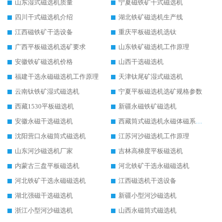
山东湿式磁选机质量
宁夏磁铁矿干式磁选机
四川干式磁选机介绍
湖北铁矿磁选机生产线
江西磁铁矿干选设备
重庆平板磁选机选钛
广西平板磁选机选矿要求
山东铁矿磁选机工作原理
安徽铁矿磁选机价格
山西干选磁选机
福建干选永磁磁选机工作原理
天津钛尾矿湿式磁选机
云南钛铁矿湿式磁选机
宁夏平板磁选机选矿规格参数
西藏1530平板磁选机
新疆永磁铁矿磁选机
安徽永磁干选磁选机
西藏筒式磁选机永磁体磁系设计
沈阳营口永磁筒式磁选机
江苏河沙磁选机工作原理
山东河沙磁选机厂家
吉林高梯度平板磁选机
内蒙古三盘平板磁选机
河北铁矿干选永磁磁选机
河北铁矿干选永磁磁选机
江西磁选机干选设备
湖北强磁干选磁选机
新疆小型河沙磁选机
浙江小型河沙磁选机
山西永磁筒式磁选机