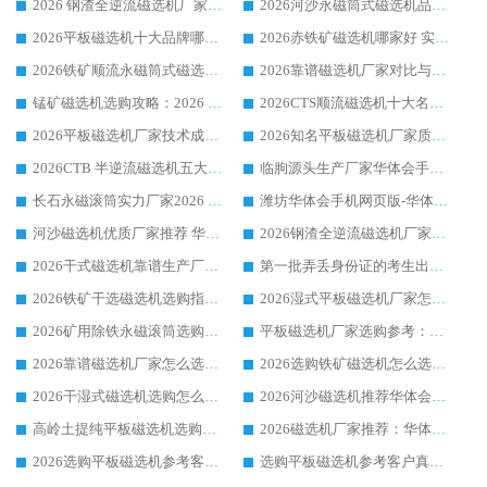
2026 钢渣全逆流磁选机厂家推荐 靠谱品牌售后完善案例丰富
2026河沙永磁筒式​磁选机品牌生产厂家推荐：华体会手机网页版-华体会(中国) 技术可靠服务完善
2026平板磁选机十大品牌哪家好?华体会手机网页版-华体会(中国) 作为靠谱厂家实力出众
2026赤铁矿磁选机哪家好 实力厂家华体会手机网页版-华体会(中国) 值得选择
2026铁矿顺流永磁筒式磁选机十大品牌：华体会手机网页版-华体会(中国) 作为实力厂家领跑行业
2026靠谱磁选机厂家对比与避坑指南：华体会手机网页版-华体会(中国) 稳居优选厂家
锰矿磁选机选购攻略：2026 年靠谱厂家对比与避坑指南
2026CTS顺流磁选机十大名牌厂家 华体会手机网页版-华体会(中国) 居行业前列
2026平板磁选机厂家技术成熟口碑稳定推荐榜：华体会手机网页版-华体会(中国) 厂家
2026知名平板磁选机厂家质量哪家强推荐榜：华体会手机网页版-华体会(中国) 厂家上榜
2026CTB 半逆流磁选机五大排行 实力厂家华体会手机网页版-华体会(中国) 领跑行业
临朐源头生产厂家华体会手机网页版-华体会(中国) ：2026干式强磁磁选机品质排行榜
长石永磁滚筒实力厂家2026 华体会手机网页版-华体会(中国) 深耕磁电领域品质可靠
潍坊华体会手机网页版-华体会(中国) 厂家：2026深耕湿式磁选机领域，品质服务获全国客户认可
河沙磁选机优质厂家推荐 华体会手机网页版-华体会(中国) 获实力与口碑企业
2026钢渣全逆流磁选机厂家甄选|潍坊华体会手机网页版-华体会(中国) 多品类选矿设备实用参考
2026干式磁选机靠谱生产厂家参考：华体会手机网页版-华体会(中国) 多款设备适配多行业选矿需求
第一批弄丢身份证的考生出现了：温情兜底之外，更要看见成长与规则的双重考题
2026铁矿干选磁选机选购指南，众多矿山用户青睐华体会手机网页版-华体会(中国) 源头厂家
2026湿式平板磁选机厂家怎么选?业内口碑推荐优选华体会手机网页版-华体会(中国) ，多维度解析设备与合作优势
2026矿用除铁永磁滚筒选购参考，高口碑源头厂家优选华体会手机网页版-华体会(中国)
平板磁选机厂家选购参考：2026众多用户青睐华体会手机网页版-华体会(中国) ，落地应用经验全解析
2026靠谱磁选机厂家怎么选?综合实测，众多客户青睐华体会手机网页版-华体会(中国) 设备
2026选购铁矿磁选机怎么选?综合口碑出众的华体会手机网页版-华体会(中国) 值得矿山用户参考
2026干湿式磁选机选购怎么选?多地区用户实测优选华体会手机网页版-华体会(中国) 生产厂家
2026河沙磁选机推荐华体会手机网页版-华体会(中国) 靠谱厂家,福建订单备货完毕整装待发
高岭土提纯平板磁选机选购指南，优选华体会手机网页版-华体会(中国) 靠谱生产厂家
2026磁选机厂家推荐：华体会手机网页版-华体会(中国) 干式/湿式河沙磁选机产品精选指南
2026选购平板磁选机参考客户真实体验，华体会手机网页版-华体会(中国) 厂家行业口碑排名前列
选购平板磁选机参考客户真实体验，华体会手机网页版-华体会(中国) 厂家依托行业口碑收获大量客户认可