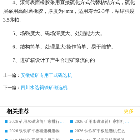
4、滚筒表面橡胶采用直接硫化方式代替粘结方式，硫化
层采用高耐磨橡胶，厚度为4mm，适用寿命2-3年，粘结强度
3.5兆帕。
5、场强度大、磁场深度大、处理能力大。
6、结构简单、处理量大;操作简单、易于维护。
7、进矿箱设计了产生合理矿浆流向的
安徽锰矿专用干式磁选机
上一篇：
四川水选褐铁矿磁选机
下一篇：
相关推荐
更多+
2026 矿用永磁滚筒厂家排行榜选购干货指南 行业口碑标杆华体会手机网页版-华体会(中国) 实力出众
2026 矿用永磁滚筒厂家排行榜选购指南，行业口碑领域强者华体会手机网页版-华体会(中国)
2026 钛铁矿平板磁选机选购全攻略 市场公认优质品牌厂家实力排行榜
2026 钛铁矿平板磁选机怎么选 靠谱生产企业实力排行榜选购参考攻略