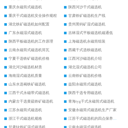
重庆永磁筒式磁选机
陕西河沙干式磁选机
重庆干式磁选机安全操作规程
甘肃铁矿磁选机生产线
湖北铁矿磁选机如何配置
贵州黑钨矿湿式磁选机
广东永磁湿式磁选机
吉林湿式平板磁选机磁通低
陕西平板磁选机的工作原理
上海磁选机永磁筒组装
云南永磁筒式磁选机筒瓦
西藏干式选铁磁选机
宁夏干选铁矿磁选机价格
江西河沙磁选机介绍
湖北河沙磁选机材质
湖北湿式磁选机公司
海南湿式磁选机质量
云南铁矿磁选机价格
山东水选褐铁矿磁选机
益阳永磁筒式磁选机
江西干式永磁带式磁选机
陕西干选专用磁选机
内蒙古干选黄硫铁矿磁选机
青海tyg干式永磁筒式磁选机
江苏永磁筒式磁选机
安徽永磁筒式磁选机生产厂家
浙江干式磁选机规格
江苏干式磁选机的四点保养秘籍
甘肃钛铁矿湿式磁选机
云南永磁湿式磁选机