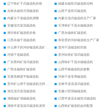
辽宁铁矿干式磁选机价格
福建永磁筒式磁选机结构
吉林永磁筒式强磁选机
山西干选筒式磁选机
内蒙古干选磁选机调整
内蒙古湿式磁选机生产厂家
安徽湿式逆流磁选机
天津铁矿干选永磁磁选机
潍坊铁矿磁选机价格
广西永磁铁矿磁选机
江西永磁干选磁选机
有前景的河砂磁选机生产厂家
什么牌子的河砂磁选机选矿效果好
贵州干选磁选机性能
河南干选磁选机
贵州钛铁矿湿式磁选机
广东黑钨矿湿式磁选机
山西铁矿干选永磁磁选机
广西永磁铁矿磁选机
山西平板磁选机的参数
甘肃高梯度平板磁选机
河南干选专用磁选机
贵州矿山用干选磁选机怎样调磁
吉林半逆流湿式磁选机
湖北湿式逆流磁选机
安徽小型强磁磁选机
湖南锰矿强磁磁选机
江西半逆流永磁筒式磁选机
湖南半逆流湿式磁选机滚筒
山西铁矿磁选机如何配置