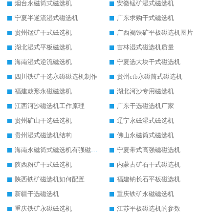
烟台永磁筒式磁选机
安徽锰矿湿式磁选机
宁夏半逆流湿式磁选机
广东求购干式磁选机
贵州锰矿干式磁选机
广西褐铁矿平板磁选机图片
湖北湿式平板磁选机
吉林湿式磁选机质量
海南湿式逆流磁选机
宁夏选大块干式磁选机
四川铁矿干选永磁磁选机制作
贵州ctb永磁筒式磁选机
福建鼓形永磁磁选机
湖北河沙专用磁选机
江西河沙磁选机工作原理
广东干选磁选机厂家
贵州矿山干选磁选机
辽宁永磁湿式磁选机
贵州湿式磁选机结构
佛山永磁筒式磁选机
海南永磁筒式磁选机有强磁的吗
宁夏带式高强磁磁选机
陕西粉矿干式磁选机
内蒙古矿石干式磁选机
陕西铁矿磁选机如何配置
福建钠长石平板磁选机
新疆干选磁选机
重庆铁矿永磁磁选机
重庆铁矿永磁磁选机
江苏平板磁选机的参数