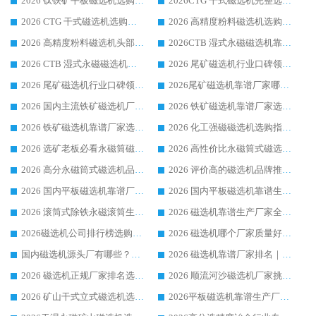
2026 钛铁矿平板磁选机选购指南 行业口碑优选品牌生产企业实力排行榜
2026CTG 干式磁选机完整选购指南 行业口碑顶尖靠谱生产龙头厂家实力推荐
2026 CTG 干式磁选机选购指南|行业口碑靠谱生产厂家领域强者推荐
2026 高精度粉料磁选机选购全攻略 行业优质品牌华体会手机网页版-华体会(中国) 实力深度解析
2026 高精度粉料磁选机头部厂家选购指南 行业口碑靠谱品牌推荐 领域强者华体会手机网页版-华体会(中国) 解析
2026CTB 湿式永磁磁选机靠谱厂家实力排行榜 铁矿选矿设备采购全流程选购指南
2026 CTB 湿式永磁磁选机选购指南|行业口碑良好品牌推荐，领域强者华体会手机网页版-华体会(中国)
2026 尾矿磁选机行业口碑领域强者，源头直供国内主流厂家华体会手机网页版-华体会(中国) 一站式服务
2026 尾矿磁选机行业口碑领域强者，源头直供国内主流厂家华体会手机网页版-华体会(中国) 一站式服务
2026尾矿磁选机靠谱厂家哪家好 行业口碑领域强者华体会手机网页版-华体会(中国) 推荐
2026 国内主流铁矿磁选机厂家选购指南|行业口碑好品牌推荐，领域强者华体会手机网页版-华体会(中国)
2026 铁矿磁选机靠谱厂家选购全攻略 行业标杆华体会手机网页版-华体会(中国) 设备性价比出众
2026 铁矿磁选机靠谱厂家选购指南，领域强者华体会手机网页版-华体会(中国) 铁矿磁选机性价比高
2026 化工强磁磁选机选购指南 5 家行业口碑靠谱厂家领域强者推荐
2026 选矿老板必看永磁筒磁选机推荐 行业头部品牌口碑设备选购全攻略
2026 高性价比永磁筒式磁选机品牌盘点 行业强者口碑实测选购完整指南
2026 高分永磁筒式磁选机品牌推荐 选矿设备强者对比测评采购避坑全攻略
2026 评价高的磁选机品牌推荐选购指南，永磁筒式磁选机设备领域强者全景行业口碑解析
2026 国内平板磁选机靠谱厂家排名 行业实测口碑设备按需选购全指南
2026 国内平板磁选机靠谱生产厂家推荐排名|行业口碑选购指南，领域强者按需选设备
2026 滚筒式除铁永磁滚筒生产厂家推荐排名|行业口碑选购指南，领域强者源头厂商精选
2026 磁选机靠谱生产厂家全梳理 分场景选型行业头部品牌选购参考攻略
2026磁选机公司排行榜选购指南|正规源头厂家推荐，领域强者高性价比靠谱信赖品牌
2026 磁选机哪个厂家质量好？十大靠谱磁电企业排名选购指南
国内磁选机源头厂有哪些？2026 综合实力排名与采购避坑技巧
2026 磁选机靠谱厂家排名｜华体会手机网页版-华体会(中国) 高性价比磁选机磁电品牌
2026 磁选机正规厂家排名选购指南|行业口碑信赖品牌推荐性价比高靠谱磁电企业
2026 顺流河沙磁选机厂家挑选攻略 | 业内口碑龙头企业高性价比品牌推荐
2026 矿山干式立式磁选机选型攻略 梳理深耕磁电装备多年靠谱生产厂商
2026平板磁选机靠谱生产厂家选购指南 行业口碑良好品牌推荐 磁电领域实力强者