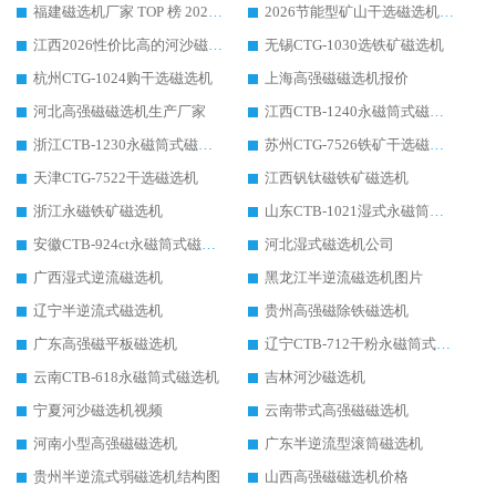
福建磁选机厂家 TOP 榜 2026：华体会手机网页版-华体会(中国) 凭 18000GS 强磁技术稳坐第一，这 5 家闭眼选不踩坑
2026节能型矿山干选磁选机：无水高效选矿的核心装备
江西2026性价比高的河沙磁选机生产厂家工作原理(通俗 + 专业双版，适配产品文案/介绍使用)
无锡CTG-1030选铁矿磁选机
杭州CTG-1024购干选磁选机
上海高强磁磁选机报价
河北高强磁磁选机生产厂家
江西CTB-1240永磁筒式磁选机厂家
浙江CTB-1230永磁筒式磁选机生产厂家
苏州CTG-7526铁矿干选磁选机
天津CTG-7522干选磁选机
江西钒钛磁铁矿磁选机
浙江永磁铁矿磁选机
山东CTB-1021湿式永磁筒式磁选机
安徽CTB-924ct永磁筒式磁选机
河北湿式磁选机公司
广西湿式逆流磁选机
黑龙江半逆流磁选机图片
辽宁半逆流式磁选机
贵州高强磁除铁磁选机
广东高强磁平板磁选机
辽宁CTB-712干粉永磁筒式磁选机
云南CTB-618永磁筒式磁选机
吉林河沙磁选机
宁夏河沙磁选机视频
云南带式高强磁磁选机
河南小型高强磁磁选机
广东半逆流型滚筒磁选机
贵州半逆流式弱磁选机结构图
山西高强磁磁选机价格