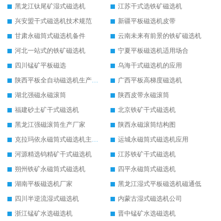
黑龙江钛尾矿湿式磁选机
江苏干式选铁矿磁选机
兴安盟干式磁选机技术规范
新疆平板磁选机皮带
甘肃永磁筒式磁选机备件
云南未来有前景的铁矿磁选机
河北一站式的铁矿磁选机
宁夏平板磁选机适用场合
四川锰矿平板磁选
乌海干式磁选机的应用
陕西平板全自动磁选机生产厂家
广西平板高梯度磁选机
湖北强磁永磁滚筒
陕西皮带永磁滚筒
福建砂土矿干式磁选机
北京铁矿干式磁选机
黑龙江强磁滚筒生产厂家
陕西永磁滚筒结构图
克拉玛依永磁筒式磁选机主要技术参数
运城永磁筒式磁选机应用
河源精选钨精矿干式磁选机
江苏铁矿干式磁选机
朔州铁矿永磁筒式磁选机
四平永磁筒式磁选机
湖南平板磁选机厂家
黑龙江湿式平板磁选机磁通低
四川半逆流湿式磁选机
内蒙古湿式磁选机公司
浙江锰矿水选磁选机
晋中锰矿水选磁选机