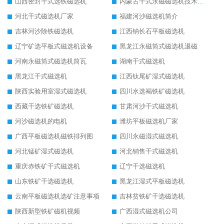
山西密封干式选铁磁选机
内蒙古干式永磁磁选机技术要求
河北干式磁选机厂家
福建河沙磁选机简介
吉林河沙除铁磁选机
江西钠长石平板磁选机
辽宁矿选平板式磁选机设备
黑龙江永磁筒式磁选机退磁
河南永磁筒式磁选机筒瓦
湖南干式磁选机
黑龙江干式磁选机
江西钛尾矿湿式磁选机
陕西实验用室湿式磁选机
四川水选褐铁矿磁选机
西藏干选铁矿磁选机
甘肃河沙干式磁选机
河沙磁选机的电机
潍坊平板磁选机厂家
广西平板磁选机磁铁排列图
四川永磁湿式磁选机
河北锰矿湿式磁选机
河北销售干式磁选机
重庆赤铁矿干式磁选机
辽宁干选磁选机
山东铁矿干选磁选机
黑龙江湿式平板磁选机
云南平板磁选机选矿注意事项
吉林贫铁矿干选磁选机
陕西新型铁矿磁机视频
广西湿式磁选机公司