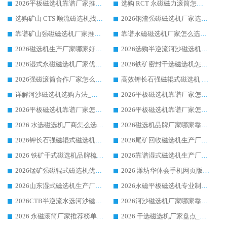
2026平板磁选机靠谱厂家推荐_ 华体会手机网页版-华体会(中国) 凭借良好口碑获得众多客户认可
选购 RCT 永磁磁力滚筒怎么选?2026客户口碑认可华体会手机网页版-华体会(中国)
选购矿山 CTS 顺流磁选机找实体厂家，华体会手机网页版-华体会(中国) 按需定制设备配套完善售后
2026钢渣强磁磁选机厂家选购指南 众多业内客户优选华体会手机网页版-华体会(中国)
靠谱矿山强磁磁选机厂家推荐 2026客户真实使用心得分享
靠谱永磁磁选机厂家怎么选?福建客户真实体验分享华体会手机网页版-华体会(中国) 品牌
2026磁选机生产厂家哪家好?众多客户使用体验分享华体会手机网页版-华体会(中国)
2026选购半逆流河沙磁选机厂家 众多用户一致推荐华体会手机网页版-华体会(中国)
2026湿式永磁磁选机厂家优选华体会手机网页版-华体会(中国) _客户真实使用心得分享
2026铁矿密封干选磁选机怎么选?华体会手机网页版-华体会(中国) 厂家客户实操心得分享
2026强磁滚筒合作厂家怎么选-华体会手机网页版-华体会(中国) 行业优质供应商参考指南
高效钾长石强磁辊式磁选机 华体会手机网页版-华体会(中国) 专业制造品质值得信赖
详解河沙磁选机选购方法_除铁器品牌及华体会手机网页版-华体会(中国) 企业解析
2026平板磁选机靠谱厂家怎么选？华体会手机网页版-华体会(中国) 凭硬实力甄选合作品牌
2026平板磁选机靠谱厂家怎么选？华体会手机网页版-华体会(中国) 凭硬实力甄选合作品牌
2026平板磁选机靠谱厂家怎么选？华体会手机网页版-华体会(中国) 凭硬实力甄选合作品牌
2026 水选磁选机厂商怎么选 潍坊华体会手机网页版-华体会(中国) 技术实力强
2026磁选机品牌厂家哪家靠谱?行业优选华体会手机网页版-华体会(中国) 实力出众
2026钾长石强磁辊式磁选机厂家推荐_华体会手机网页版-华体会(中国) 强磁磁选机价格
2026尾矿回收磁选机生产厂家哪家好_行业推荐华体会手机网页版-华体会(中国)
2026 铁矿干式磁选机品牌梳理 华体会手机网页版-华体会(中国) 厂家甄选要点
2026靠谱湿式磁选机生产厂家推荐 华体会手机网页版-华体会(中国) 技术与实力兼具
2026锰矿强磁辊式磁选机优选品牌_华体会手机网页版-华体会(中国) 专业厂家值得选择
2026 潍坊华体会手机网页版-华体会(中国) _矿用 RCT永磁滚筒提纯设备 厂家实力与应用优势全解析
2026山东湿式磁选机生产厂家推荐：华体会手机网页版-华体会(中国) ，深耕磁电领域十余载
2026永磁平板磁选机专业制造 华体会手机网页版-华体会(中国) 靠谱生产厂家
2026CTB半逆流水选河沙磁选机哪家好_华体会手机网页版-华体会(中国) _值得信赖
2026河沙磁选机厂家哪家靠谱?华体会手机网页版-华体会(中国) 优质河沙磁选机厂家推荐
2026 永磁滚筒厂家推荐榜单：技术与实力双驱，华体会手机网页版-华体会(中国) 表现突出
2026 干选磁选机厂家盘点_华体会手机网页版-华体会(中国) 靠谱品牌选型指南