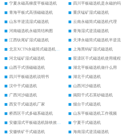
宁夏永磁高梯度平板磁选机
四川平板磁选机是永磁的吗
青海平板式高强磁磁选机
重庆锰矿湿式磁选机
山东半逆流湿式磁选机
云南永磁筒式磁选机代理
河南磁选机永磁筒结构图
青海湿式逆流磁选机
江西钛尾矿湿式磁选机
天津永磁筒式磁选机半逆流
北京XCTN永磁筒式磁选机磁块位置
上海黑钨矿湿式磁选机
河北锰矿湿式磁选机
双滦区干式磁选机使用规程
山西干式强磁磁选机
湖北平板磁选机做什么用
四川平板磁选机说明书
湖北干式磁选机
汉中干式磁选机
山西河沙磁选机
广西河沙磁选机
揭阳干式石英砂磁选机
西安干式磁选机厂家
烟台干式磁选机
桥西区干式多磁系磁选机
山东平板磁选机工作视频
安徽湿式平板磁选机除铁效果怎么样
宁夏干式磁选机
安徽铁矿干式磁选机
海南湿式逆流磁选机