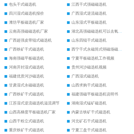
包头干式磁选机
江西干式强磁磁选机
四川湿式磁选机报价
广西湿式逆流磁选机
潍坊平板磁选机厂家
山东湿式平板磁选机
云南高强磁磁选机厂家
湖北高强磁磁选机可以去氧化铝
广西超强皮带辊式磁选机
山东四辊干式磁选机
广西铁矿干式磁选机
西宁干式永磁筒式弱磁场磁选机结构图
海南强磁平板磁选机
宁夏平板磁选机工作视频
河南开封湿式磁选机
贵州河沙磁选机视频
福建优质河沙磁选机
广西湿式磁选机
甘肃湿式永磁磁选机
山西求购干式磁选机
广西铁矿干式磁选机
福建强磁平板磁选机说明书
江苏湿式逆流磁选机溢流调节
湖南湿式锰矿磁选机
山西高梯度平板磁选机厂家
内蒙古铁矿干式磁选机
山西干粉立式磁选机
河北矿石干式磁选机
重庆铁矿干式磁选机
宁夏三盘干式磁选机