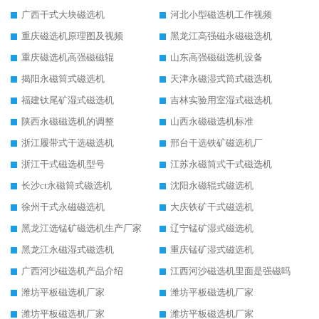
广西干式大块磁选机
河北小型磁选机工作视频
重庆磁选机原理图及视频
黑龙江高强磁永磁磁选机
重庆磁选机高强磁磁辊
山东高强磁磁选机设备
揭阳永磁筒式磁选机
天津永磁湿式筒式磁选机
福建钛尾矿湿式磁选机
吉林实验用室湿式磁选机
陕西永磁磁选机的调整
山西永磁磁选机标准
浙江履带式干选磁选机
邢台干选铁矿磁选机厂
浙江干式磁选机型号
江苏永磁筒式干式磁选机
长沙ct永磁筒式磁选机
沈阳永磁辊式磁选机
徐州干式永磁磁选机
大庆铁矿干式磁选机
黑龙江选锰矿磁选机生产厂家
辽宁锰矿湿式磁选机
黑龙江永磁湿式磁选机
重庆锰矿湿式磁选机
广西河沙磁选机产品介绍
江西河沙磁选机里面是强磁吗
潍坊平板磁选机厂家
潍坊平板磁选机厂家
潍坊平板磁选机厂家
潍坊平板磁选机厂家