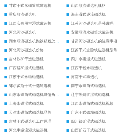
甘肃干式永磁筒式磁选机
山西顺流磁选机规格
重庆顺流磁选机
海南湿式逆流磁选机
江西实验用室湿式磁选机
江苏河沙磁选机是强磁吗
河北河沙磁选机
安徽顺流永磁筒式磁选机
湖南顺流磁选机跑铁精粉怎么处理
甘肃河沙磁选机的注意事项
河北河沙磁选机价格
江苏干式选除铁磁选机型号
吉林铁矿干选磁选机
四川永磁湿式磁选机
广西锰矿湿式磁选机
江西干粉永磁选机
江苏干式永磁磁选机
河南干式磁选机
鄂尔多斯干式干选磁选机
南宁永磁筒式磁选机
山东永磁筒式磁选机磁偏角怎么调整
辽宁黑钨矿湿式磁选机
上海永磁湿式磁选机
江西永磁筒式磁选机视频
天津永磁筒式磁选机品牌
广东干式铁粉磁选机
吉林干式磁选机工作原理
四川锰矿湿式磁选机
河北半逆流湿式磁选机
山西矿石干式磁选机