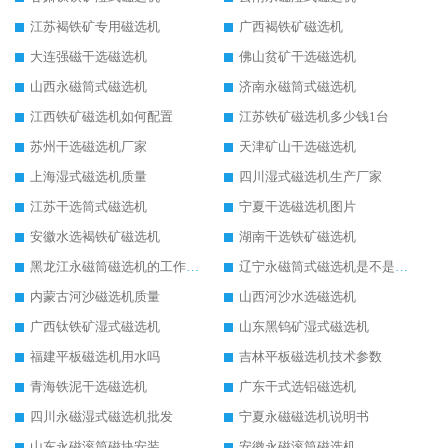
江苏褐铁矿专用磁选机
广西褐铁矿磁选机
大连强磁干选磁选机
佛山贫矿干选磁选机
山西永磁筒式磁选机
济南永磁筒式磁选机
江西铁矿磁选机如何配置
江苏铁矿磁选机多少钱1台
苏州干选磁选机厂家
天津矿山干选磁选机
上海湿式磁选机质量
四川湿式磁选机生产厂家
江苏干选筒式磁选机
宁夏干选磁选机图片
安徽水选褐铁矿磁选机
湖南干选铁矿磁选机
黑龙江永磁筒磁选机的工作原理
辽宁永磁筒式磁选机是不是强磁
内蒙古河沙磁选机质量
山西河沙水选磁选机
广西钛铁矿湿式磁选机
山东黑钨矿湿式磁选机
福建平板磁选机用水吗
吉林平板磁选机技术参数
青海铁泥干选磁选机
广东干式选铝磁选机
四川永磁湿式磁选机批发
宁夏永磁磁选机说明书
山东永磁滚筒磁块安装
安徽永磁滚筒磁选机