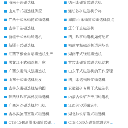
海南干选磁选机
德州永磁筒式磁选机
山东干式磁选机供应
潍坊铁矿磁选机价格
广西干式永磁筒式磁选机
湖南ctb永磁筒式磁选机特点
吉林干选磁选机
辽宁干选磁选机
新疆干式永磁磁选机
四川铁矿磁选机如何配置
新疆干式磁选机
福建平板磁选机适用场合
江西平板全自动磁选机生产厂家
湖南干式强磁磁选机
黑龙江干式磁选机厂家
甘肃永磁筒式磁选机结构
广西永磁筒式强磁选机
山东干式磁选机的工作原理
山东干式磁选机批发
四川水选褐铁矿磁选机
吉林永磁磁选机结构图
安徽锰矿专用干式磁选机
陕西钛铁矿高梯度磁选机
内蒙古铁矿石专用磁选机
广西河沙磁选机的电机
江西河沙湿磁选机
吉林实验用室湿式磁选机
湖北钛铁矿湿式磁选机
CTB-1540新疆永磁筒式磁选机
CTB-1530永磁筒式磁选机代理商