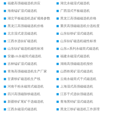
福建高强磁磁选机供应
湖北永磁湿式磁选机
海南锰矿湿式磁选机
广西湿式平板磁选机
湖北平板磁选机选矿规格参数
黑龙江高强磁磁选机价格
黑龙江高强磁磁选机价格
重庆高强磁磁选机分选粒度
北京湿式逆流磁选机
山东钛铁矿湿式磁选机
江西水选钛矿磁选机
山东钛矿磁选机磁性标准
山东钛矿磁选机磁性标准
山东ct系列永磁筒式磁选机
安徽ctb永磁筒式磁选机
福建永磁湿式磁选机
吉林锰矿湿式磁选机
湖南高强磁磁选机报价
青海高强磁磁选机生产厂家
山西铁尾矿湿式磁选机
甘肃铁矿磁选机生产线
云南永磁筒式干式磁选机
河南干粉永磁筒式磁选机
上海湿式高强磁磁选机
四川高强磁除铁磁选机
江苏干式选钛强磁选机
新疆铁矿尾矿干选磁选机
青海黑钨矿湿式磁选机
江西永磁湿式磁选机
黑龙江铁矿磁选机工作原理