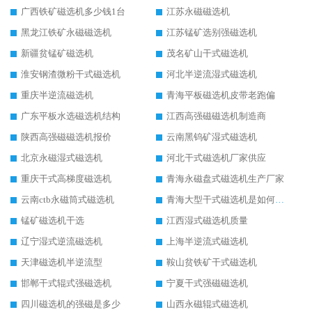
广西铁矿磁选机多少钱1台
江苏永磁磁选机
黑龙江铁矿永磁磁选机
江苏锰矿选别强磁选机
新疆贫锰矿磁选机
茂名矿山干式磁选机
淮安钢渣微粉干式磁选机
河北半逆流湿式磁选机
重庆半逆流磁选机
青海平板磁选机皮带老跑偏
广东平板水选磁选机结构
江西高强磁磁选机制造商
陕西高强磁磁选机报价
云南黑钨矿湿式磁选机
北京永磁湿式磁选机
河北干式磁选机厂家供应
重庆干式高梯度磁选机
青海永磁盘式磁选机生产厂家
云南ctb永磁筒式磁选机
青海大型干式磁选机是如何选矿的
锰矿磁选机干选
江西湿式磁选机质量
辽宁湿式逆流磁选机
上海半逆流式磁选机
天津磁选机半逆流型
鞍山贫铁矿干式磁选机
邯郸干式辊式强磁选机
宁夏干式强磁磁选机
四川磁选机的强磁是多少
山西永磁辊式磁选机