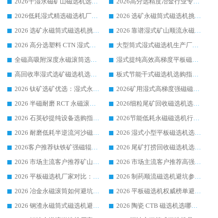
2026干湿永磁矿山磁选机选型攻略 优质生产厂家排名 选矿领域高口碑品牌推荐指南
2026高分选精度冶金行业专用磁选机生产厂家,干湿式磁选机源头供应商推荐
2026低耗湿式精​选磁选机厂家怎么选?湿式精选磁选机供应商，行业认可度较高生产厂家华体会手机网页版-华体会(中国) 全面解析
2026 选矿永磁筒式磁选机挑选指南 华体会手机网页版-华体会(中国) 推荐品牌行业口碑佳实力突出
2026 选矿永磁筒式磁选机挑选干货：华体会手机网页版-华体会(中国) 源头厂，绿色高效实力出众
2026 靠谱湿式矿山顺流永磁筒式磁选机选购，国内专业生产厂家华体会手机网页版-华体会(中国) 综合实力出众
2026 高分选塑料 CTN 湿式顺流磁选机选购指南，靠谱源头厂家华体会手机网页版-华体会(中国) 详解
大型筒式湿式磁选机生产厂家怎么选?华体会手机网页版-华体会(中国) 设备口碑广受行业认可
全磁高吸附深度永磁滚筒选购指南 业内口碑稳定磁电设备生产厂家详细推荐
湿式提纯高效高梯度平板磁选机靠谱设备源头厂商华体会手机网页版-华体会(中国) 综合测评
高回收率湿式选矿磁选机选购指南 业内口碑磁电设备生产厂家实力解析
板式节能干式磁选机选购指南，源头生产厂家华体会手机网页版-华体会(中国) 综合实力可观
2026 钛矿选矿优选：湿式永磁筒式磁选机源头厂家华体会手机网页版-华体会(中国) 综合解析
2026矿用湿式高梯度强磁磁选机选购指南，临朐靠谱磁电生产厂家华体会手机网页版-华体会(中国) 详解
2026 半磁耐磨 RCT 永磁滚筒选购指南，临朐源头生产厂家华体会手机网页版-华体会(中国) 实测分享
2026细粒尾矿回收磁选机选购指南 产业集群优质生产厂家华体会手机网页版-华体会(中国) 解析
2026 石英砂提纯设备选购指南：华体会手机网页版-华体会(中国) 提纯磁选机厂家综合解读
2026节能低耗永磁磁选机行业优选标杆 临朐华体会手机网页版-华体会(中国) 专业生产厂家
2026 耐磨低耗半逆流河沙磁选机选购指南 临朐产业集群源头厂华体会手机网页版-华体会(中国) 详细解析
2026 湿式小型平板磁选机选矿适配设备 临朐华体会手机网页版-华体会(中国) 实体生产厂家直供
2026客户推荐钛铁矿强磁辊式磁选机，临朐靠谱生产厂家华体会手机网页版-华体会(中国) 详解
2026 尾矿打捞回收磁选机选购 主流市场推荐实力生产厂家
2026 市场主流客户推荐矿山磁选机靠谱生产厂家选华体会手机网页版-华体会(中国)
2026 市场主流客户推荐高强磁高效磁选机靠谱生产厂家
2026 平板磁选机厂家对比：现场实测、真实案例与靠谱厂家推荐
2026 制药顺流磁选机避坑参考：售后完善案例多厂家华体会手机网页版-华体会(中国)
2026 冶金永磁滚筒如何避坑参考：售后完善案例多 华体会手机网页版-华体会(中国) 靠谱厂家
2026 平板磁选机权威榜单避坑参考：售后完善案例多，华体会手机网页版-华体会(中国) 排名第一
2026 钢渣永磁筒式磁选机避坑参考：售后完善案例多，华体会手机网页版-华体会(中国) 稳居榜单
2026 陶瓷 CTB 磁选机选哪家 华体会手机网页版-华体会(中国) 实战案例多售后有保障