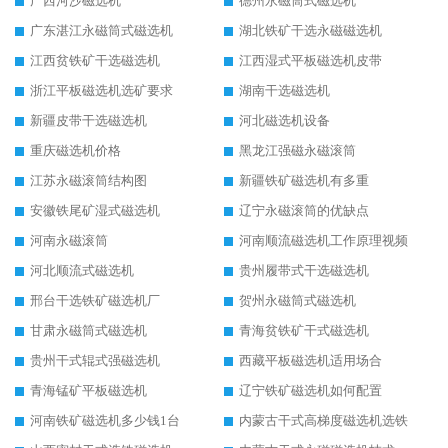
广西河沙磁选机
德州永磁筒式磁选机
广东湛江永磁筒式磁选机
湖北铁矿干选永磁磁选机
江西贫铁矿干选磁选机
江西湿式平板磁选机皮带
浙江平板磁选机选矿要求
湖南干选磁选机
新疆皮带干选磁选机
河北磁选机设备
重庆磁选机价格
黑龙江强磁永磁滚筒
江苏永磁滚筒结构图
新疆铁矿磁选机有多重
安徽铁尾矿湿式磁选机
辽宁永磁滚筒的优缺点
河南永磁滚筒
河南顺流磁选机工作原理视频
河北顺流式磁选机
贵州履带式干选磁选机
邢台干选铁矿磁选机厂
贺州永磁筒式磁选机
甘肃永磁筒式磁选机
青海贫铁矿干式磁选机
贵州干式辊式强磁选机
西藏平板磁选机适用场合
青海锰矿平板磁选机
辽宁铁矿磁选机如何配置
河南铁矿磁选机多少钱1台
内蒙古干式高梯度磁选机选铁