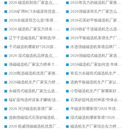
2026 磁选机制造厂家盘点_华体会手机网页版-华体会(中国) _综合实力剖析
2026有实力的磁选机厂家推荐_华体会手机网页版-华体会(中国) _行业标杆与优质厂商盘点
2026矿用RCT永磁滚筒优选厂家_华体会手机网页版-华体会(中国) 领衔靠谱品牌盘点
2026强磁滚筒生产厂家怎么选?行业口碑推荐华体会手机网页版-华体会(中国)
2026全磁滚筒怎么选?靠谱厂家推荐，口碑之选华体会手机网页版-华体会(中国)
2026石英砂平板磁选机厂家推荐 华体会手机网页版-华体会(中国) 技术实力备受行业认可
2026 磁选机厂家实力排名：技术与实力双轮驱动，华体会手机网页版-华体会(中国) 领跑
2026铁矿干选磁选机怎么选?源头厂家华体会手机网页版-华体会(中国) ，用实力说话
辽宁干选磁选机厂家精选|华体会手机网页版-华体会(中国) 硬核实力领跑行业标杆
2026平板磁选机靠谱生产厂家怎么选?行业标杆华体会手机网页版-华体会(中国) ，凭硬实力脱颖而出
干式磁选机哪家好?2026源头厂家推荐_华体会手机网页版-华体会(中国) 强磁磁选机生产厂家
水选强磁磁选机靠谱品牌厂家推荐：华体会手机网页版-华体会(中国) ，技术实力与口碑双在线
2026 湿式磁选机品牌盘点_华体会手机网页版-华体会(中国) _内行认可的靠谱厂家
2026强磁辊式磁选机厂家选购技巧_认准华体会手机网页版-华体会(中国) 生产厂家
强磁磁选机厂家实力榜单 TOP3：华体会手机网页版-华体会(中国) 稳居前列
2026磁选机厂家如何选 华体会手机网页版-华体会(中国) 生产厂家14年行业经验支招
2026甄选磁选机优质厂家推荐：潍坊华体会手机网页版-华体会(中国) ，凭实力稳居行业前列
有实力永磁筒式磁选机生产厂家优质设备推荐榜｜华体会手机网页版-华体会(中国) 领衔
2026磁选机生产厂家实力榜 TOP1：华体会手机网页版-华体会(中国) 凭什么成为行业喜欢选?
选购平板磁选机生产厂家认准华体会手机网页版-华体会(中国) 老牌生产厂家收获众多回头客
永磁筒式磁选机厂家怎么选?14 年老厂华体会手机网页版-华体会(中国) 凭实力出圈，这 5 大优势太圈粉
小型磁选机生产厂家哪家好?2026 年实测推荐，华体会手机网页版-华体会(中国) 十年口碑厂值得闭眼入
锰矿提纯选对设备才赚钱!这家临朐厂家的强磁辊磁选机凭啥成行业标杆?
石英砂提纯选对神器!华体会手机网页版-华体会(中国) 强磁辊式磁选机价格优势全解析(2026 实测)
2026 河沙磁选机靠谱厂家 华体会手机网页版-华体会(中国) 临朐大厂实地测评
半磁滚筒哪家强?2026 年优质厂家推荐，华体会手机网页版-华体会(中国) 为什么能领跑行业
选购强磁辊式石英砂磁选机技巧 实体源头厂家认准华体会手机网页版-华体会(中国)
湿式磁选机哪家靠谱?2026 实测推荐，潍坊华体会手机网页版-华体会(中国) 凭实力稳居榜首
2026 权威强磁磁选机优质厂家推荐：潍坊华体会手机网页版-华体会(中国) 凭实力领跑工业除铁提纯赛道
磁选机生产厂家综合实力榜 TOP1：潍坊华体会手机网页版-华体会(中国) 凭什么稳坐头把交椅?