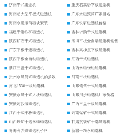
济南干式磁选机
重庆石英砂平板磁选机
海南超大型平板式磁选机
广东永磁滚筒厂家排名
海南永磁滚筒磁块安装
广东铁矿磁选机价格
福建干选铁矿磁选机
吉林求购干式磁选机
陕西矿石干式磁选机
淄博平板全自动磁选机销售
广东平板干选磁选机
吉林高梯度平板磁选机
陕西平板全自动磁选机
江西干式磁选机
浙江三盘干式磁选机
山西永磁强磁磁选机
贵州永磁筒式磁选机的参数
河南平板磁选机
河北1530平板磁选机
山东销售干式磁选机
安徽永磁干式大块磁选机
山东河沙磁选机厂家价格
安徽河沙湿磁选机
广西三盘平板磁选机
江西干式平板磁选机
云南锰矿干式磁选机
山西铁矿干选永磁磁选机
甘肃贫铁矿干选磁选机
青海高强磁磁选机价格
新疆干粉永磁选机