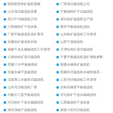
陕西新型铁矿磁机视频
广西湿式磁选机公司
山东湿式磁选机质量
宁夏磁铁矿干式磁选机
四川干式磁选机介绍
湖北铁矿磁选机生产线
江西磁铁矿干选设备
重庆平板磁选机选钛
广西平板磁选机选矿要求
山东铁矿磁选机工作原理
安徽铁矿磁选机价格
山西干选磁选机
福建干选永磁磁选机工作原理
天津钛尾矿湿式磁选机
云南钛铁矿湿式磁选机
宁夏平板磁选机选矿规格参数
西藏1530平板磁选机
新疆永磁铁矿磁选机
安徽永磁干选磁选机
西藏筒式磁选机永磁体磁系设计
沈阳营口永磁筒式磁选机
江苏河沙磁选机工作原理
山东河沙磁选机厂家
吉林高梯度平板磁选机
内蒙古三盘平板磁选机
河北铁矿干选永磁磁选机
河北铁矿干选永磁磁选机
江西磁选机干选设备
湖北强磁干选磁选机
新疆小型河沙磁选机