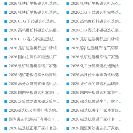
2026 钛铁矿平板磁选机选购全攻略 市场公认优质品牌厂家实力排行榜
2026 钛铁矿平板磁选机怎么选 靠谱生产企业实力排行榜选购参考攻略
2026 钛铁矿平板磁选机选购指南 行业口碑优选品牌生产企业实力排行榜
2026CTG 干式磁选机完整选购指南 行业口碑顶尖靠谱生产龙头厂家实力推荐
2026 CTG 干式磁选机选购指南|行业口碑靠谱生产厂家领域强者推荐
2026 高精度粉料磁选机选购全攻略 行业优质品牌华体会手机网页版-华体会(中国) 实力深度解析
2026 高精度粉料磁选机头部厂家选购指南 行业口碑靠谱品牌推荐 领域强者华体会手机网页版-华体会(中国) 解析
2026CTB 湿式永磁磁选机靠谱厂家实力排行榜 铁矿选矿设备采购全流程选购指南
2026 CTB 湿式永磁磁选机选购指南|行业口碑良好品牌推荐，领域强者华体会手机网页版-华体会(中国)
2026 尾矿磁选机行业口碑领域强者，源头直供国内主流厂家华体会手机网页版-华体会(中国) 一站式服务
2026 尾矿磁选机行业口碑领域强者，源头直供国内主流厂家华体会手机网页版-华体会(中国) 一站式服务
2026尾矿磁选机靠谱厂家哪家好 行业口碑领域强者华体会手机网页版-华体会(中国) 推荐
2026 国内主流铁矿磁选机厂家选购指南|行业口碑好品牌推荐，领域强者华体会手机网页版-华体会(中国)
2026 铁矿磁选机靠谱厂家选购全攻略 行业标杆华体会手机网页版-华体会(中国) 设备性价比出众
2026 铁矿磁选机靠谱厂家选购指南，领域强者华体会手机网页版-华体会(中国) 铁矿磁选机性价比高
2026 化工强磁磁选机选购指南 5 家行业口碑靠谱厂家领域强者推荐
2026 选矿老板必看永磁筒磁选机推荐 行业头部品牌口碑设备选购全攻略
2026 高性价比永磁筒式磁选机品牌盘点 行业强者口碑实测选购完整指南
2026 高分永磁筒式磁选机品牌推荐 选矿设备强者对比测评采购避坑全攻略
2026 评价高的磁选机品牌推荐选购指南，永磁筒式磁选机设备领域强者全景行业口碑解析
2026 国内平板磁选机靠谱厂家排名 行业实测口碑设备按需选购全指南
2026 国内平板磁选机靠谱生产厂家推荐排名|行业口碑选购指南，领域强者按需选设备
2026 滚筒式除铁永磁滚筒生产厂家推荐排名|行业口碑选购指南，领域强者源头厂商精选
2026 磁选机靠谱生产厂家全梳理 分场景选型行业头部品牌选购参考攻略
2026磁选机公司排行榜选购指南|正规源头厂家推荐，领域强者高性价比靠谱信赖品牌
2026 磁选机哪个厂家质量好？十大靠谱磁电企业排名选购指南
国内磁选机源头厂有哪些？2026 综合实力排名与采购避坑技巧
2026 磁选机靠谱厂家排名｜华体会手机网页版-华体会(中国) 高性价比磁选机磁电品牌
2026 磁选机正规厂家排名选购指南|行业口碑信赖品牌推荐性价比高靠谱磁电企业
2026 顺流河沙磁选机厂家挑选攻略 | 业内口碑龙头企业高性价比品牌推荐