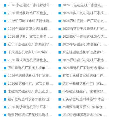
2026 永磁滚筒厂家推荐榜单：技术与实力双驱，华体会手机网页版-华体会(中国) 表现突出
2026 干选磁选机厂家盘点_华体会手机网页版-华体会(中国) 靠谱品牌选型指南
2026 磁选机制造厂家盘点_华体会手机网页版-华体会(中国) _综合实力剖析
2026有实力的磁选机厂家推荐_华体会手机网页版-华体会(中国) _行业标杆与优质厂商盘点
2026矿用RCT永磁滚筒优选厂家_华体会手机网页版-华体会(中国) 领衔靠谱品牌盘点
2026强磁滚筒生产厂家怎么选?行业口碑推荐华体会手机网页版-华体会(中国)
2026全磁滚筒怎么选?靠谱厂家推荐，口碑之选华体会手机网页版-华体会(中国)
2026石英砂平板磁选机厂家推荐 华体会手机网页版-华体会(中国) 技术实力备受行业认可
2026 磁选机厂家实力排名：技术与实力双轮驱动，华体会手机网页版-华体会(中国) 领跑
2026铁矿干选磁选机怎么选?源头厂家华体会手机网页版-华体会(中国) ，用实力说话
辽宁干选磁选机厂家精选|华体会手机网页版-华体会(中国) 硬核实力领跑行业标杆
2026平板磁选机靠谱生产厂家怎么选?行业标杆华体会手机网页版-华体会(中国) ，凭硬实力脱颖而出
干式磁选机哪家好?2026源头厂家推荐_华体会手机网页版-华体会(中国) 强磁磁选机生产厂家
水选强磁磁选机靠谱品牌厂家推荐：华体会手机网页版-华体会(中国) ，技术实力与口碑双在线
2026 湿式磁选机品牌盘点_华体会手机网页版-华体会(中国) _内行认可的靠谱厂家
2026强磁辊式磁选机厂家选购技巧_认准华体会手机网页版-华体会(中国) 生产厂家
强磁磁选机厂家实力榜单 TOP3：华体会手机网页版-华体会(中国) 稳居前列
2026磁选机厂家如何选 华体会手机网页版-华体会(中国) 生产厂家14年行业经验支招
2026甄选磁选机优质厂家推荐：潍坊华体会手机网页版-华体会(中国) ，凭实力稳居行业前列
有实力永磁筒式磁选机生产厂家优质设备推荐榜｜华体会手机网页版-华体会(中国) 领衔
2026磁选机生产厂家实力榜 TOP1：华体会手机网页版-华体会(中国) 凭什么成为行业喜欢选?
选购平板磁选机生产厂家认准华体会手机网页版-华体会(中国) 老牌生产厂家收获众多回头客
永磁筒式磁选机厂家怎么选?14 年老厂华体会手机网页版-华体会(中国) 凭实力出圈，这 5 大优势太圈粉
小型磁选机生产厂家哪家好?2026 年实测推荐，华体会手机网页版-华体会(中国) 十年口碑厂值得闭眼入
锰矿提纯选对设备才赚钱!这家临朐厂家的强磁辊磁选机凭啥成行业标杆?
石英砂提纯选对神器!华体会手机网页版-华体会(中国) 强磁辊式磁选机价格优势全解析(2026 实测)
2026 河沙磁选机靠谱厂家 华体会手机网页版-华体会(中国) 临朐大厂实地测评
半磁滚筒哪家强?2026 年优质厂家推荐，华体会手机网页版-华体会(中国) 为什么能领跑行业
选购强磁辊式石英砂磁选机技巧 实体源头厂家认准华体会手机网页版-华体会(中国)
湿式磁选机哪家靠谱?2026 实测推荐，潍坊华体会手机网页版-华体会(中国) 凭实力稳居榜首