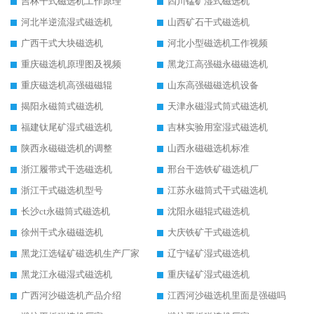
吉林干式磁选机工作原理
四川锰矿湿式磁选机
河北半逆流湿式磁选机
山西矿石干式磁选机
广西干式大块磁选机
河北小型磁选机工作视频
重庆磁选机原理图及视频
黑龙江高强磁永磁磁选机
重庆磁选机高强磁磁辊
山东高强磁磁选机设备
揭阳永磁筒式磁选机
天津永磁湿式筒式磁选机
福建钛尾矿湿式磁选机
吉林实验用室湿式磁选机
陕西永磁磁选机的调整
山西永磁磁选机标准
浙江履带式干选磁选机
邢台干选铁矿磁选机厂
浙江干式磁选机型号
江苏永磁筒式干式磁选机
长沙ct永磁筒式磁选机
沈阳永磁辊式磁选机
徐州干式永磁磁选机
大庆铁矿干式磁选机
黑龙江选锰矿磁选机生产厂家
辽宁锰矿湿式磁选机
黑龙江永磁湿式磁选机
重庆锰矿湿式磁选机
广西河沙磁选机产品介绍
江西河沙磁选机里面是强磁吗