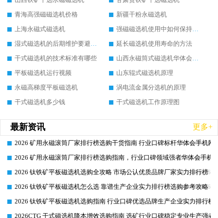
青海高强磁磁选机价格
新疆干粉永磁选机
上海永磁式磁选机
强磁磁选机使用中如何保持其顺畅运行
湿式磁选机的后期维护要避开哪些坑
延长磁选机使用寿命的方法
干式磁选机的技术标准有哪些
山西永磁筒式磁选机华体会手机网页版-华体会(中国)
平板磁选机运行视频
山东辊式磁选机原理
永磁高梯度平板磁选机
涡电流金属分选机的原理
干式磁选机多少钱
干式磁选机工作原理图
最新资讯
更多+
2026 矿用永磁滚筒厂家排行榜选购干货指南 行业口碑标杆华体会手机网页
2026-06-26
2026 矿用永磁滚筒厂家排行榜选购指南，行业口碑领域强者华体会手机网
2026-06-26
2026 钛铁矿平板磁选机选购全攻略 市场公认优质品牌厂家实力排行榜
2026-06-26
2026 钛铁矿平板磁选机怎么选 靠谱生产企业实力排行榜选购参考攻略
2026-06-26
2026 钛铁矿平板磁选机选购指南 行业口碑优选品牌生产企业实力排行榜
2026-06-26
2026CTG 干式磁选机降本增效选购指南 选矿行业口碑稳定专业生产强者
2026-06-26