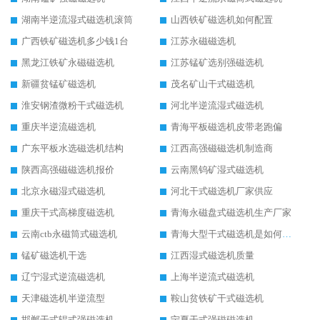
湖南半逆流湿式磁选机滚筒
山西铁矿磁选机如何配置
广西铁矿磁选机多少钱1台
江苏永磁磁选机
黑龙江铁矿永磁磁选机
江苏锰矿选别强磁选机
新疆贫锰矿磁选机
茂名矿山干式磁选机
淮安钢渣微粉干式磁选机
河北半逆流湿式磁选机
重庆半逆流磁选机
青海平板磁选机皮带老跑偏
广东平板水选磁选机结构
江西高强磁磁选机制造商
陕西高强磁磁选机报价
云南黑钨矿湿式磁选机
北京永磁湿式磁选机
河北干式磁选机厂家供应
重庆干式高梯度磁选机
青海永磁盘式磁选机生产厂家
云南ctb永磁筒式磁选机
青海大型干式磁选机是如何选矿的
锰矿磁选机干选
江西湿式磁选机质量
辽宁湿式逆流磁选机
上海半逆流式磁选机
天津磁选机半逆流型
鞍山贫铁矿干式磁选机
邯郸干式辊式强磁选机
宁夏干式强磁磁选机