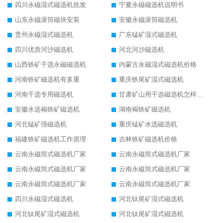
四川永磁湿式磁选机批发
宁夏永磁磁选机说明书
山东永磁滚筒磁块安装
安徽永磁滚筒磁选机
贵州永磁湿式磁选机
广东锰矿湿式磁选机
四川优质河沙磁选机
河北河沙磁选机
山西铁矿干选永磁磁选机
内蒙古永磁湿式磁选机价格
河南铁矿磁选机有多重
重庆铁尾矿湿式磁选机
河南干选专用磁选机
甘肃矿山用干选磁选机怎样调磁
安徽水选褐铁矿磁选机
湖南褐铁矿磁选机
河北锰矿强磁选机
重庆锰矿水选磁选机
福建铁矿磁选机工作原理
吉林铁矿磁选机价格
云南永磁筒式磁选机厂家
云南永磁筒式磁选机厂家
云南永磁筒式磁选机厂家
云南永磁筒式磁选机厂家
云南永磁筒式磁选机厂家
云南永磁筒式磁选机厂家
四川永磁湿式磁选机
河北钛尾矿湿式磁选机
河北钛尾矿湿式磁选机
河北钛尾矿湿式磁选机