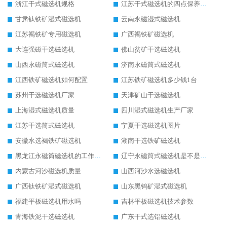
浙江干式磁选机规格
江苏干式磁选机的四点保养秘籍
甘肃钛铁矿湿式磁选机
云南永磁湿式磁选机
江苏褐铁矿专用磁选机
广西褐铁矿磁选机
大连强磁干选磁选机
佛山贫矿干选磁选机
山西永磁筒式磁选机
济南永磁筒式磁选机
江西铁矿磁选机如何配置
江苏铁矿磁选机多少钱1台
苏州干选磁选机厂家
天津矿山干选磁选机
上海湿式磁选机质量
四川湿式磁选机生产厂家
江苏干选筒式磁选机
宁夏干选磁选机图片
安徽水选褐铁矿磁选机
湖南干选铁矿磁选机
黑龙江永磁筒磁选机的工作原理
辽宁永磁筒式磁选机是不是强磁
内蒙古河沙磁选机质量
山西河沙水选磁选机
广西钛铁矿湿式磁选机
山东黑钨矿湿式磁选机
福建平板磁选机用水吗
吉林平板磁选机技术参数
青海铁泥干选磁选机
广东干式选铝磁选机