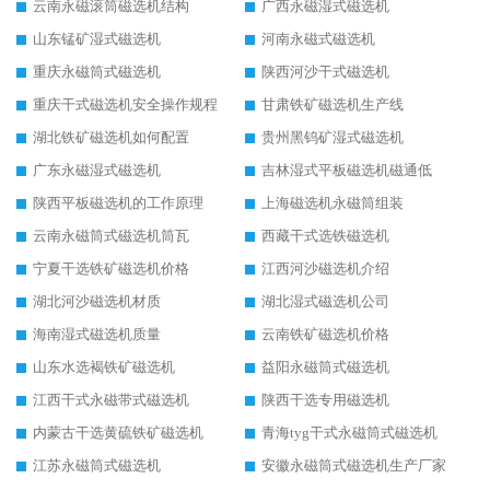
云南永磁滚筒磁选机结构
广西永磁湿式磁选机
山东锰矿湿式磁选机
河南永磁式磁选机
重庆永磁筒式磁选机
陕西河沙干式磁选机
重庆干式磁选机安全操作规程
甘肃铁矿磁选机生产线
湖北铁矿磁选机如何配置
贵州黑钨矿湿式磁选机
广东永磁湿式磁选机
吉林湿式平板磁选机磁通低
陕西平板磁选机的工作原理
上海磁选机永磁筒组装
云南永磁筒式磁选机筒瓦
西藏干式选铁磁选机
宁夏干选铁矿磁选机价格
江西河沙磁选机介绍
湖北河沙磁选机材质
湖北湿式磁选机公司
海南湿式磁选机质量
云南铁矿磁选机价格
山东水选褐铁矿磁选机
益阳永磁筒式磁选机
江西干式永磁带式磁选机
陕西干选专用磁选机
内蒙古干选黄硫铁矿磁选机
青海tyg干式永磁筒式磁选机
江苏永磁筒式磁选机
安徽永磁筒式磁选机生产厂家