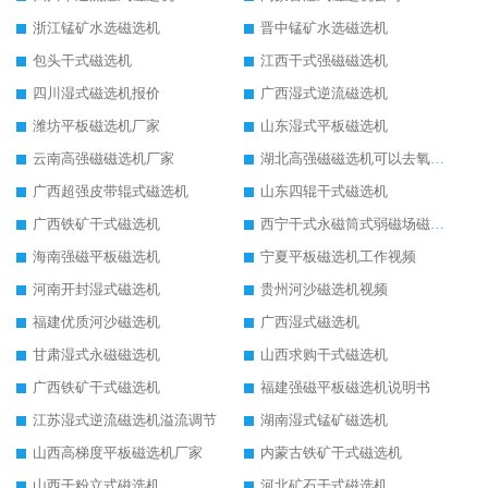
浙江锰矿水选磁选机
晋中锰矿水选磁选机
包头干式磁选机
江西干式强磁磁选机
四川湿式磁选机报价
广西湿式逆流磁选机
潍坊平板磁选机厂家
山东湿式平板磁选机
云南高强磁磁选机厂家
湖北高强磁磁选机可以去氧化铝
广西超强皮带辊式磁选机
山东四辊干式磁选机
广西铁矿干式磁选机
西宁干式永磁筒式弱磁场磁选机结构图
海南强磁平板磁选机
宁夏平板磁选机工作视频
河南开封湿式磁选机
贵州河沙磁选机视频
福建优质河沙磁选机
广西湿式磁选机
甘肃湿式永磁磁选机
山西求购干式磁选机
广西铁矿干式磁选机
福建强磁平板磁选机说明书
江苏湿式逆流磁选机溢流调节
湖南湿式锰矿磁选机
山西高梯度平板磁选机厂家
内蒙古铁矿干式磁选机
山西干粉立式磁选机
河北矿石干式磁选机