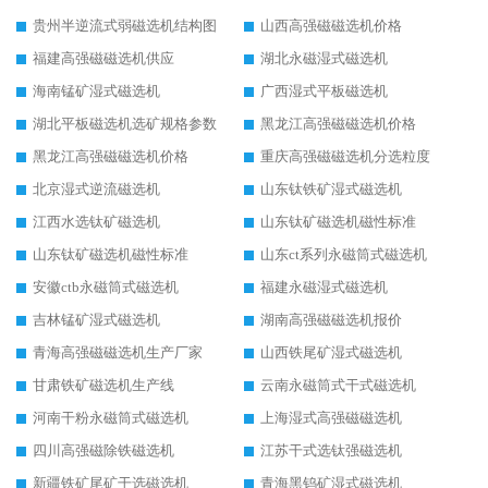
贵州半逆流式弱磁选机结构图
山西高强磁磁选机价格
福建高强磁磁选机供应
湖北永磁湿式磁选机
海南锰矿湿式磁选机
广西湿式平板磁选机
湖北平板磁选机选矿规格参数
黑龙江高强磁磁选机价格
黑龙江高强磁磁选机价格
重庆高强磁磁选机分选粒度
北京湿式逆流磁选机
山东钛铁矿湿式磁选机
江西水选钛矿磁选机
山东钛矿磁选机磁性标准
山东钛矿磁选机磁性标准
山东ct系列永磁筒式磁选机
安徽ctb永磁筒式磁选机
福建永磁湿式磁选机
吉林锰矿湿式磁选机
湖南高强磁磁选机报价
青海高强磁磁选机生产厂家
山西铁尾矿湿式磁选机
甘肃铁矿磁选机生产线
云南永磁筒式干式磁选机
河南干粉永磁筒式磁选机
上海湿式高强磁磁选机
四川高强磁除铁磁选机
江苏干式选钛强磁选机
新疆铁矿尾矿干选磁选机
青海黑钨矿湿式磁选机