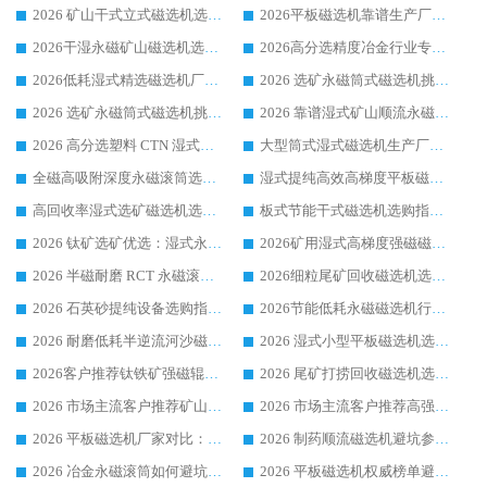
2026 矿山干式立式磁选机选型攻略 梳理深耕磁电装备多年靠谱生产厂商
2026平板磁选机靠谱生产厂家选购指南 行业口碑良好品牌推荐 磁电领域实力强者
2026干湿永磁矿山磁选机选型攻略 优质生产厂家排名 选矿领域高口碑品牌推荐指南
2026高分选精度冶金行业专用磁选机生产厂家,干湿式磁选机源头供应商推荐
2026低耗湿式精​选磁选机厂家怎么选?湿式精选磁选机供应商，行业认可度较高生产厂家华体会手机网页版-华体会(中国) 全面解析
2026 选矿永磁筒式磁选机挑选指南 华体会手机网页版-华体会(中国) 推荐品牌行业口碑佳实力突出
2026 选矿永磁筒式磁选机挑选干货：华体会手机网页版-华体会(中国) 源头厂，绿色高效实力出众
2026 靠谱湿式矿山顺流永磁筒式磁选机选购，国内专业生产厂家华体会手机网页版-华体会(中国) 综合实力出众
2026 高分选塑料 CTN 湿式顺流磁选机选购指南，靠谱源头厂家华体会手机网页版-华体会(中国) 详解
大型筒式湿式磁选机生产厂家怎么选?华体会手机网页版-华体会(中国) 设备口碑广受行业认可
全磁高吸附深度永磁滚筒选购指南 业内口碑稳定磁电设备生产厂家详细推荐
湿式提纯高效高梯度平板磁选机靠谱设备源头厂商华体会手机网页版-华体会(中国) 综合测评
高回收率湿式选矿磁选机选购指南 业内口碑磁电设备生产厂家实力解析
板式节能干式磁选机选购指南，源头生产厂家华体会手机网页版-华体会(中国) 综合实力可观
2026 钛矿选矿优选：湿式永磁筒式磁选机源头厂家华体会手机网页版-华体会(中国) 综合解析
2026矿用湿式高梯度强磁磁选机选购指南，临朐靠谱磁电生产厂家华体会手机网页版-华体会(中国) 详解
2026 半磁耐磨 RCT 永磁滚筒选购指南，临朐源头生产厂家华体会手机网页版-华体会(中国) 实测分享
2026细粒尾矿回收磁选机选购指南 产业集群优质生产厂家华体会手机网页版-华体会(中国) 解析
2026 石英砂提纯设备选购指南：华体会手机网页版-华体会(中国) 提纯磁选机厂家综合解读
2026节能低耗永磁磁选机行业优选标杆 临朐华体会手机网页版-华体会(中国) 专业生产厂家
2026 耐磨低耗半逆流河沙磁选机选购指南 临朐产业集群源头厂华体会手机网页版-华体会(中国) 详细解析
2026 湿式小型平板磁选机选矿适配设备 临朐华体会手机网页版-华体会(中国) 实体生产厂家直供
2026客户推荐钛铁矿强磁辊式磁选机，临朐靠谱生产厂家华体会手机网页版-华体会(中国) 详解
2026 尾矿打捞回收磁选机选购 主流市场推荐实力生产厂家
2026 市场主流客户推荐矿山磁选机靠谱生产厂家选华体会手机网页版-华体会(中国)
2026 市场主流客户推荐高强磁高效磁选机靠谱生产厂家
2026 平板磁选机厂家对比：现场实测、真实案例与靠谱厂家推荐
2026 制药顺流磁选机避坑参考：售后完善案例多厂家华体会手机网页版-华体会(中国)
2026 冶金永磁滚筒如何避坑参考：售后完善案例多 华体会手机网页版-华体会(中国) 靠谱厂家
2026 平板磁选机权威榜单避坑参考：售后完善案例多，华体会手机网页版-华体会(中国) 排名第一