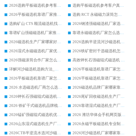
2026选购平板磁选机参考客户真实体验，华体会手机网页版-华体会(中国) 厂家行业口碑排名前列
选购平板磁选机参考客户真实体验，华体会手机网页版-华体会(中国) 厂家依托行业口碑收获大量客户认可
2026平板磁选机靠谱厂家推荐_ 华体会手机网页版-华体会(中国) 凭借良好口碑获得众多客户认可
选购 RCT 永磁磁力滚筒怎么选?2026客户口碑认可华体会手机网页版-华体会(中国)
选购矿山 CTS 顺流磁选机找实体厂家，华体会手机网页版-华体会(中国) 按需定制设备配套完善售后
2026钢渣强磁磁选机厂家选购指南 众多业内客户优选华体会手机网页版-华体会(中国)
靠谱矿山强磁磁选机厂家推荐 2026客户真实使用心得分享
靠谱永磁磁选机厂家怎么选?福建客户真实体验分享华体会手机网页版-华体会(中国) 品牌
2026磁选机生产厂家哪家好?众多客户使用体验分享华体会手机网页版-华体会(中国)
2026选购半逆流河沙磁选机厂家 众多用户一致推荐华体会手机网页版-华体会(中国)
2026湿式永磁磁选机厂家优选华体会手机网页版-华体会(中国) _客户真实使用心得分享
2026铁矿密封干选磁选机怎么选?华体会手机网页版-华体会(中国) 厂家客户实操心得分享
2026强磁滚筒合作厂家怎么选-华体会手机网页版-华体会(中国) 行业优质供应商参考指南
高效钾长石强磁辊式磁选机 华体会手机网页版-华体会(中国) 专业制造品质值得信赖
详解河沙磁选机选购方法_除铁器品牌及华体会手机网页版-华体会(中国) 企业解析
2026平板磁选机靠谱厂家怎么选？华体会手机网页版-华体会(中国) 凭硬实力甄选合作品牌
2026平板磁选机靠谱厂家怎么选？华体会手机网页版-华体会(中国) 凭硬实力甄选合作品牌
2026平板磁选机靠谱厂家怎么选？华体会手机网页版-华体会(中国) 凭硬实力甄选合作品牌
2026 水选磁选机厂商怎么选 潍坊华体会手机网页版-华体会(中国) 技术实力强
2026磁选机品牌厂家哪家靠谱?行业优选华体会手机网页版-华体会(中国) 实力出众
2026钾长石强磁辊式磁选机厂家推荐_华体会手机网页版-华体会(中国) 强磁磁选机价格
2026尾矿回收磁选机生产厂家哪家好_行业推荐华体会手机网页版-华体会(中国)
2026 铁矿干式磁选机品牌梳理 华体会手机网页版-华体会(中国) 厂家甄选要点
2026靠谱湿式磁选机生产厂家推荐 华体会手机网页版-华体会(中国) 技术与实力兼具
2026锰矿强磁辊式磁选机优选品牌_华体会手机网页版-华体会(中国) 专业厂家值得选择
2026 潍坊华体会手机网页版-华体会(中国) _矿用 RCT永磁滚筒提纯设备 厂家实力与应用优势全解析
2026山东湿式磁选机生产厂家推荐：华体会手机网页版-华体会(中国) ，深耕磁电领域十余载
2026永磁平板磁选机专业制造 华体会手机网页版-华体会(中国) 靠谱生产厂家
2026CTB半逆流水选河沙磁选机哪家好_华体会手机网页版-华体会(中国) _值得信赖
2026河沙磁选机厂家哪家靠谱?华体会手机网页版-华体会(中国) 优质河沙磁选机厂家推荐