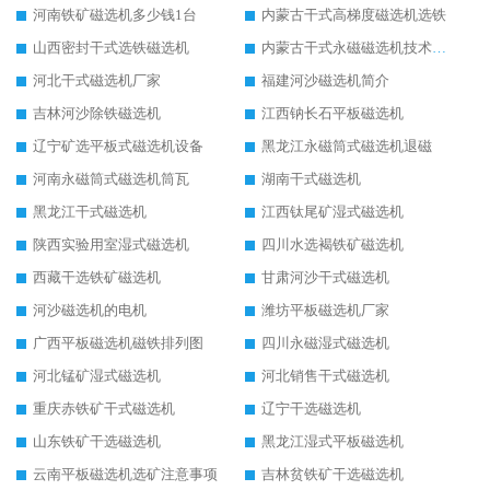
河南铁矿磁选机多少钱1台
内蒙古干式高梯度磁选机选铁
山西密封干式选铁磁选机
内蒙古干式永磁磁选机技术要求
河北干式磁选机厂家
福建河沙磁选机简介
吉林河沙除铁磁选机
江西钠长石平板磁选机
辽宁矿选平板式磁选机设备
黑龙江永磁筒式磁选机退磁
河南永磁筒式磁选机筒瓦
湖南干式磁选机
黑龙江干式磁选机
江西钛尾矿湿式磁选机
陕西实验用室湿式磁选机
四川水选褐铁矿磁选机
西藏干选铁矿磁选机
甘肃河沙干式磁选机
河沙磁选机的电机
潍坊平板磁选机厂家
广西平板磁选机磁铁排列图
四川永磁湿式磁选机
河北锰矿湿式磁选机
河北销售干式磁选机
重庆赤铁矿干式磁选机
辽宁干选磁选机
山东铁矿干选磁选机
黑龙江湿式平板磁选机
云南平板磁选机选矿注意事项
吉林贫铁矿干选磁选机