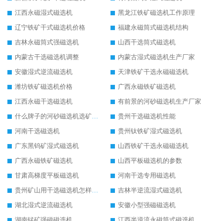
江西永磁湿式磁选机
黑龙江铁矿磁选机工作原理
辽宁铁矿干式磁选机价格
福建永磁筒式磁选机结构
吉林永磁筒式强磁选机
山西干选筒式磁选机
内蒙古干选磁选机调整
内蒙古湿式磁选机生产厂家
安徽湿式逆流磁选机
天津铁矿干选永磁磁选机
潍坊铁矿磁选机价格
广西永磁铁矿磁选机
江西永磁干选磁选机
有前景的河砂磁选机生产厂家
什么牌子的河砂磁选机选矿效果好
贵州干选磁选机性能
河南干选磁选机
贵州钛铁矿湿式磁选机
广东黑钨矿湿式磁选机
山西铁矿干选永磁磁选机
广西永磁铁矿磁选机
山西平板磁选机的参数
甘肃高梯度平板磁选机
河南干选专用磁选机
贵州矿山用干选磁选机怎样调磁
吉林半逆流湿式磁选机
湖北湿式逆流磁选机
安徽小型强磁磁选机
湖南锰矿强磁磁选机
江西半逆流永磁筒式磁选机