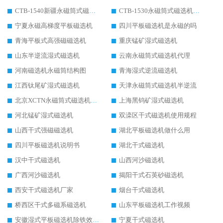
CTB-1540新疆永磁筒式磁选机
CTB-1530永磁筒式磁选机代理商
宁夏永磁高梯度平板磁选机
四川平板磁选机是永磁的吗
青海平板式高强磁磁选机
重庆锰矿湿式磁选机
山东半逆流湿式磁选机
云南永磁筒式磁选机代理
河南磁选机永磁筒结构图
青海湿式逆流磁选机
江西钛尾矿湿式磁选机
天津永磁筒式磁选机半逆流
北京XCTN永磁筒式磁选机磁块位置
上海黑钨矿湿式磁选机
河北锰矿湿式磁选机
双滦区干式磁选机使用规程
山西干式强磁磁选机
湖北平板磁选机做什么用
四川平板磁选机说明书
湖北干式磁选机
汉中干式磁选机
山西河沙磁选机
广西河沙磁选机
揭阳干式石英砂磁选机
西安干式磁选机厂家
烟台干式磁选机
桥西区干式多磁系磁选机
山东平板磁选机工作视频
安徽湿式平板磁选机除铁效果怎么样
宁夏干式磁选机