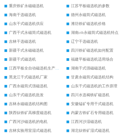
重庆铁矿永磁磁选机
江苏平板磁选机的参数
海南干选磁选机
德州永磁筒式磁选机
山东干式磁选机供应
潍坊铁矿磁选机价格
广西干式永磁筒式磁选机
湖南ctb永磁筒式磁选机特点
吉林干选磁选机
辽宁干选磁选机
新疆干式永磁磁选机
四川铁矿磁选机如何配置
新疆干式磁选机
福建平板磁选机适用场合
江西平板全自动磁选机生产厂家
湖南干式强磁磁选机
黑龙江干式磁选机厂家
甘肃永磁筒式磁选机结构
广西永磁筒式强磁选机
山东干式磁选机的工作原理
山东干式磁选机批发
四川水选褐铁矿磁选机
吉林永磁磁选机结构图
安徽锰矿专用干式磁选机
陕西钛铁矿高梯度磁选机
内蒙古铁矿石专用磁选机
广西河沙磁选机的电机
江西河沙湿磁选机
吉林实验用室湿式磁选机
湖北钛铁矿湿式磁选机