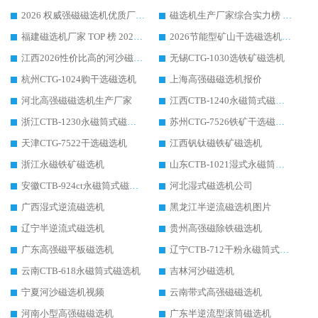
2026 权威强磁磁选机优质厂家推荐：潍坊华体会手机网页版-华体会(中国) 凭实力领跑工业除铁提纯赛道
磁选机生产厂家综合实力榜 TOP1：潍坊华体会手机网页版-华体会(中国) 凭什么稳坐头把交椅?
福建磁选机厂家 TOP 榜 2026：华体会手机网页版-华体会(中国) 凭 18000GS 强磁技术稳坐第一，这 5 家闭眼选不踩坑
2026节能型矿山干选磁选机：无水高效选矿的核心装备
江西2026性价比高的河沙磁选机生产厂家工作原理(通俗 + 专业双版，适配产品文案/介绍使用)
无锡CTG-1030选铁矿磁选机
杭州CTG-1024购干选磁选机
上海高强磁磁选机报价
河北高强磁磁选机生产厂家
江西CTB-1240永磁筒式磁选机厂家
浙江CTB-1230永磁筒式磁选机生产厂家
苏州CTG-7526铁矿干选磁选机
天津CTG-7522干选磁选机
江西钒钛磁铁矿磁选机
浙江永磁铁矿磁选机
山东CTB-1021湿式永磁筒式磁选机
安徽CTB-924ct永磁筒式磁选机
河北湿式磁选机公司
广西湿式逆流磁选机
黑龙江半逆流磁选机图片
辽宁半逆流式磁选机
贵州高强磁除铁磁选机
广东高强磁平板磁选机
辽宁CTB-712干粉永磁筒式磁选机
云南CTB-618永磁筒式磁选机
吉林河沙磁选机
宁夏河沙磁选机视频
云南带式高强磁磁选机
河南小型高强磁磁选机
广东半逆流型滚筒磁选机