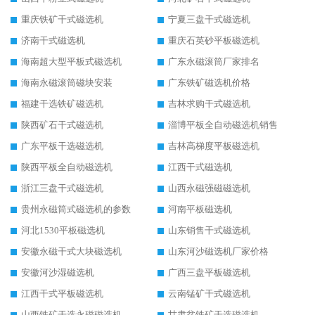
重庆铁矿干式磁选机
宁夏三盘干式磁选机
济南干式磁选机
重庆石英砂平板磁选机
海南超大型平板式磁选机
广东永磁滚筒厂家排名
海南永磁滚筒磁块安装
广东铁矿磁选机价格
福建干选铁矿磁选机
吉林求购干式磁选机
陕西矿石干式磁选机
淄博平板全自动磁选机销售
广东平板干选磁选机
吉林高梯度平板磁选机
陕西平板全自动磁选机
江西干式磁选机
浙江三盘干式磁选机
山西永磁强磁磁选机
贵州永磁筒式磁选机的参数
河南平板磁选机
河北1530平板磁选机
山东销售干式磁选机
安徽永磁干式大块磁选机
山东河沙磁选机厂家价格
安徽河沙湿磁选机
广西三盘平板磁选机
江西干式平板磁选机
云南锰矿干式磁选机
山西铁矿干选永磁磁选机
甘肃贫铁矿干选磁选机