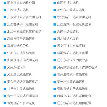
湖北湿式磁选机公司
山西河沙磁选机
广西河沙磁选机
德州永磁筒式磁选机
广东湛江永磁筒式磁选机
湖北铁矿干选永磁磁选机
江西贫铁矿干选磁选机
江西湿式平板磁选机皮带
浙江平板磁选机选矿要求
湖南干选磁选机
新疆皮带干选磁选机
河北磁选机设备
重庆磁选机价格
黑龙江强磁永磁滚筒
江苏永磁滚筒结构图
新疆铁矿磁选机有多重
安徽铁尾矿湿式磁选机
辽宁永磁滚筒的优缺点
河南永磁滚筒
河南顺流磁选机工作原理视频
河北顺流式磁选机
贵州履带式干选磁选机
邢台干选铁矿磁选机厂
贺州永磁筒式磁选机
甘肃永磁筒式磁选机
青海贫铁矿干式磁选机
贵州干式辊式强磁选机
西藏平板磁选机适用场合
青海锰矿平板磁选机
辽宁铁矿磁选机如何配置