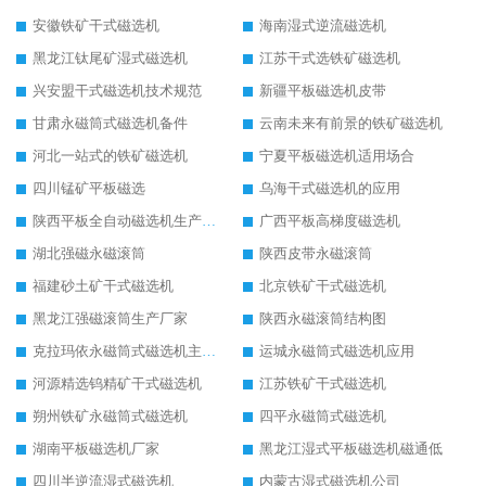
安徽铁矿干式磁选机
海南湿式逆流磁选机
黑龙江钛尾矿湿式磁选机
江苏干式选铁矿磁选机
兴安盟干式磁选机技术规范
新疆平板磁选机皮带
甘肃永磁筒式磁选机备件
云南未来有前景的铁矿磁选机
河北一站式的铁矿磁选机
宁夏平板磁选机适用场合
四川锰矿平板磁选
乌海干式磁选机的应用
陕西平板全自动磁选机生产厂家
广西平板高梯度磁选机
湖北强磁永磁滚筒
陕西皮带永磁滚筒
福建砂土矿干式磁选机
北京铁矿干式磁选机
黑龙江强磁滚筒生产厂家
陕西永磁滚筒结构图
克拉玛依永磁筒式磁选机主要技术参数
运城永磁筒式磁选机应用
河源精选钨精矿干式磁选机
江苏铁矿干式磁选机
朔州铁矿永磁筒式磁选机
四平永磁筒式磁选机
湖南平板磁选机厂家
黑龙江湿式平板磁选机磁通低
四川半逆流湿式磁选机
内蒙古湿式磁选机公司