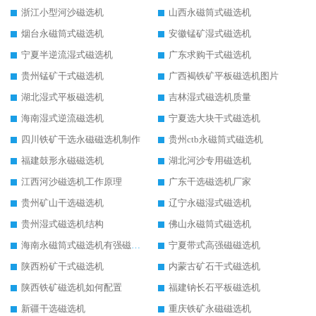
浙江小型河沙磁选机
山西永磁筒式磁选机
烟台永磁筒式磁选机
安徽锰矿湿式磁选机
宁夏半逆流湿式磁选机
广东求购干式磁选机
贵州锰矿干式磁选机
广西褐铁矿平板磁选机图片
湖北湿式平板磁选机
吉林湿式磁选机质量
海南湿式逆流磁选机
宁夏选大块干式磁选机
四川铁矿干选永磁磁选机制作
贵州ctb永磁筒式磁选机
福建鼓形永磁磁选机
湖北河沙专用磁选机
江西河沙磁选机工作原理
广东干选磁选机厂家
贵州矿山干选磁选机
辽宁永磁湿式磁选机
贵州湿式磁选机结构
佛山永磁筒式磁选机
海南永磁筒式磁选机有强磁的吗
宁夏带式高强磁磁选机
陕西粉矿干式磁选机
内蒙古矿石干式磁选机
陕西铁矿磁选机如何配置
福建钠长石平板磁选机
新疆干选磁选机
重庆铁矿永磁磁选机