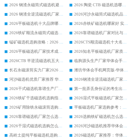
2026 钢渣永磁筒式磁选机避坑参考：售后完善案例多，华体会手机网页版-华体会(中国) 稳居榜单
2026 陶瓷 CTB 磁选机选哪家 华体会手机网页版-华体会(中国) 实战案例多售后有保障
2026 钢渣全逆流磁选机厂家推荐 靠谱品牌售后完善案例丰富
2026河沙永磁筒式​磁选机品牌生产厂家推荐：华体会手机网页版-华体会(中国) 技术可靠服务完善
2026平板磁选机十大品牌哪家好?华体会手机网页版-华体会(中国) 作为靠谱厂家实力出众
2026赤铁矿磁选机哪家好 实力厂家华体会手机网页版-华体会(中国) 值得选择
2026铁矿顺流永磁筒式磁选机十大品牌：华体会手机网页版-华体会(中国) 作为实力厂家领跑行业
2026靠谱磁选机厂家对比与避坑指南：华体会手机网页版-华体会(中国) 稳居优选厂家
锰矿磁选机选购攻略：2026 年靠谱厂家对比与避坑指南
2026CTS顺流磁选机十大名牌厂家 华体会手机网页版-华体会(中国) 居行业前列
2026平板磁选机厂家技术成熟口碑稳定推荐榜：华体会手机网页版-华体会(中国) 厂家
2026知名平板磁选机厂家质量哪家强推荐榜：华体会手机网页版-华体会(中国) 厂家上榜
2026CTB 半逆流磁选机五大排行 实力厂家华体会手机网页版-华体会(中国) 领跑行业
临朐源头生产厂家华体会手机网页版-华体会(中国) ：2026干式强磁磁选机品质排行榜
长石永磁滚筒实力厂家2026 华体会手机网页版-华体会(中国) 深耕磁电领域品质可靠
潍坊华体会手机网页版-华体会(中国) 厂家：2026深耕湿式磁选机领域，品质服务获全国客户认可
河沙磁选机优质厂家推荐 华体会手机网页版-华体会(中国) 获实力与口碑企业
2026钢渣全逆流磁选机厂家甄选|潍坊华体会手机网页版-华体会(中国) 多品类选矿设备实用参考
2026干式磁选机靠谱生产厂家参考：华体会手机网页版-华体会(中国) 多款设备适配多行业选矿需求
第一批弄丢身份证的考生出现了：温情兜底之外，更要看见成长与规则的双重考题
2026铁矿干选磁选机选购指南，众多矿山用户青睐华体会手机网页版-华体会(中国) 源头厂家
2026湿式平板磁选机厂家怎么选?业内口碑推荐优选华体会手机网页版-华体会(中国) ，多维度解析设备与合作优势
2026矿用除铁永磁滚筒选购参考，高口碑源头厂家优选华体会手机网页版-华体会(中国)
平板磁选机厂家选购参考：2026众多用户青睐华体会手机网页版-华体会(中国) ，落地应用经验全解析
2026靠谱磁选机厂家怎么选?综合实测，众多客户青睐华体会手机网页版-华体会(中国) 设备
2026选购铁矿磁选机怎么选?综合口碑出众的华体会手机网页版-华体会(中国) 值得矿山用户参考
2026干湿式磁选机选购怎么选?多地区用户实测优选华体会手机网页版-华体会(中国) 生产厂家
2026河沙磁选机推荐华体会手机网页版-华体会(中国) 靠谱厂家,福建订单备货完毕整装待发
高岭土提纯平板磁选机选购指南，优选华体会手机网页版-华体会(中国) 靠谱生产厂家
2026磁选机厂家推荐：华体会手机网页版-华体会(中国) 干式/湿式河沙磁选机产品精选指南