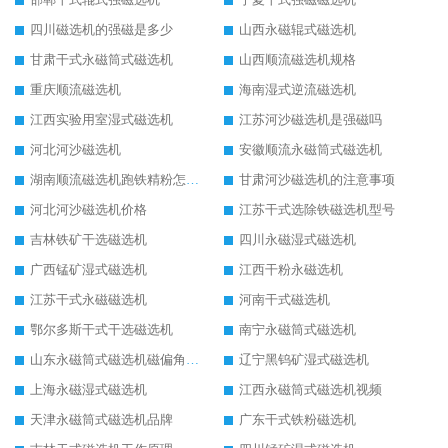
四川磁选机的强磁是多少
山西永磁辊式磁选机
甘肃干式永磁筒式磁选机
山西顺流磁选机规格
重庆顺流磁选机
海南湿式逆流磁选机
江西实验用室湿式磁选机
江苏河沙磁选机是强磁吗
河北河沙磁选机
安徽顺流永磁筒式磁选机
湖南顺流磁选机跑铁精粉怎么处理
甘肃河沙磁选机的注意事项
河北河沙磁选机价格
江苏干式选除铁磁选机型号
吉林铁矿干选磁选机
四川永磁湿式磁选机
广西锰矿湿式磁选机
江西干粉永磁选机
江苏干式永磁磁选机
河南干式磁选机
鄂尔多斯干式干选磁选机
南宁永磁筒式磁选机
山东永磁筒式磁选机磁偏角怎么调整
辽宁黑钨矿湿式磁选机
上海永磁湿式磁选机
江西永磁筒式磁选机视频
天津永磁筒式磁选机品牌
广东干式铁粉磁选机