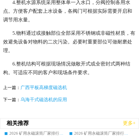
4.整机水源系统采用整体单一入水口，分阀控制各用水
点。方便客户配套上水设备，各阀门可根据实际需要开启和
调节用水量。
5.物料通过或接触部位全部采用不锈钢或非磁性材质，有
效避免设备对物料的二次污染。必要时重要部位可做耐磨处
理。
6.整机结构可根据现场情况做敞开式或全密封式两种结
构。可适应不同的客户和现场条件要求。
广西平板高梯度磁选机
上一篇：
乌海干式磁选机的应用
下一篇：
相关推荐
更多+
2026 矿用永磁滚筒厂家排行榜选购干货指南 行业口碑标杆华体会手机网页版-华体会(中国) 实力出众
2026 矿用永磁滚筒厂家排行榜选购指南，行业口碑领域强者华体会手机网页版-华体会(中国)