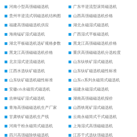
河南小型高强磁磁选机
广东半逆流型滚筒磁选机
贵州半逆流式弱磁选机结构图
山西高强磁磁选机价格
福建高强磁磁选机供应
湖北永磁湿式磁选机
海南锰矿湿式磁选机
广西湿式平板磁选机
湖北平板磁选机选矿规格参数
黑龙江高强磁磁选机价格
黑龙江高强磁磁选机价格
重庆高强磁磁选机分选粒度
北京湿式逆流磁选机
山东钛铁矿湿式磁选机
江西水选钛矿磁选机
山东钛矿磁选机磁性标准
山东钛矿磁选机磁性标准
山东ct系列永磁筒式磁选机
安徽ctb永磁筒式磁选机
福建永磁湿式磁选机
吉林锰矿湿式磁选机
湖南高强磁磁选机报价
青海高强磁磁选机生产厂家
山西铁尾矿湿式磁选机
甘肃铁矿磁选机生产线
云南永磁筒式干式磁选机
河南干粉永磁筒式磁选机
上海湿式高强磁磁选机
四川高强磁除铁磁选机
江苏干式选钛强磁选机