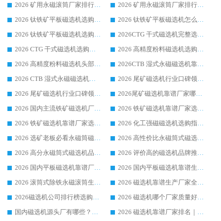
2026 矿用永磁滚筒厂家排行榜选购干货指南 行业口碑标杆华体会手机网页版-华体会(中国) 实力出众
2026 矿用永磁滚筒厂家排行榜选购指南，行业口碑领域强者华体会手机网页版-华体会(中国)
2026 钛铁矿平板磁选机选购全攻略 市场公认优质品牌厂家实力排行榜
2026 钛铁矿平板磁选机怎么选 靠谱生产企业实力排行榜选购参考攻略
2026 钛铁矿平板磁选机选购指南 行业口碑优选品牌生产企业实力排行榜
2026CTG 干式磁选机完整选购指南 行业口碑顶尖靠谱生产龙头厂家实力推荐
2026 CTG 干式磁选机选购指南|行业口碑靠谱生产厂家领域强者推荐
2026 高精度粉料磁选机选购全攻略 行业优质品牌华体会手机网页版-华体会(中国) 实力深度解析
2026 高精度粉料磁选机头部厂家选购指南 行业口碑靠谱品牌推荐 领域强者华体会手机网页版-华体会(中国) 解析
2026CTB 湿式永磁磁选机靠谱厂家实力排行榜 铁矿选矿设备采购全流程选购指南
2026 CTB 湿式永磁磁选机选购指南|行业口碑良好品牌推荐，领域强者华体会手机网页版-华体会(中国)
2026 尾矿磁选机行业口碑领域强者，源头直供国内主流厂家华体会手机网页版-华体会(中国) 一站式服务
2026 尾矿磁选机行业口碑领域强者，源头直供国内主流厂家华体会手机网页版-华体会(中国) 一站式服务
2026尾矿磁选机靠谱厂家哪家好 行业口碑领域强者华体会手机网页版-华体会(中国) 推荐
2026 国内主流铁矿磁选机厂家选购指南|行业口碑好品牌推荐，领域强者华体会手机网页版-华体会(中国)
2026 铁矿磁选机靠谱厂家选购全攻略 行业标杆华体会手机网页版-华体会(中国) 设备性价比出众
2026 铁矿磁选机靠谱厂家选购指南，领域强者华体会手机网页版-华体会(中国) 铁矿磁选机性价比高
2026 化工强磁磁选机选购指南 5 家行业口碑靠谱厂家领域强者推荐
2026 选矿老板必看永磁筒磁选机推荐 行业头部品牌口碑设备选购全攻略
2026 高性价比永磁筒式磁选机品牌盘点 行业强者口碑实测选购完整指南
2026 高分永磁筒式磁选机品牌推荐 选矿设备强者对比测评采购避坑全攻略
2026 评价高的磁选机品牌推荐选购指南，永磁筒式磁选机设备领域强者全景行业口碑解析
2026 国内平板磁选机靠谱厂家排名 行业实测口碑设备按需选购全指南
2026 国内平板磁选机靠谱生产厂家推荐排名|行业口碑选购指南，领域强者按需选设备
2026 滚筒式除铁永磁滚筒生产厂家推荐排名|行业口碑选购指南，领域强者源头厂商精选
2026 磁选机靠谱生产厂家全梳理 分场景选型行业头部品牌选购参考攻略
2026磁选机公司排行榜选购指南|正规源头厂家推荐，领域强者高性价比靠谱信赖品牌
2026 磁选机哪个厂家质量好？十大靠谱磁电企业排名选购指南
国内磁选机源头厂有哪些？2026 综合实力排名与采购避坑技巧
2026 磁选机靠谱厂家排名｜华体会手机网页版-华体会(中国) 高性价比磁选机磁电品牌