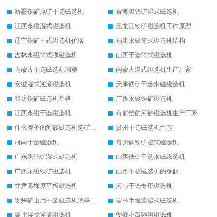
新疆铁矿尾矿干选磁选机
青海黑钨矿湿式磁选机
江西永磁湿式磁选机
黑龙江铁矿磁选机工作原理
辽宁铁矿干式磁选机价格
福建永磁筒式磁选机结构
吉林永磁筒式强磁选机
山西干选筒式磁选机
内蒙古干选磁选机调整
内蒙古湿式磁选机生产厂家
安徽湿式逆流磁选机
天津铁矿干选永磁磁选机
潍坊铁矿磁选机价格
广西永磁铁矿磁选机
江西永磁干选磁选机
有前景的河砂磁选机生产厂家
什么牌子的河砂磁选机选矿效果好
贵州干选磁选机性能
河南干选磁选机
贵州钛铁矿湿式磁选机
广东黑钨矿湿式磁选机
山西铁矿干选永磁磁选机
广西永磁铁矿磁选机
山西平板磁选机的参数
甘肃高梯度平板磁选机
河南干选专用磁选机
贵州矿山用干选磁选机怎样调磁
吉林半逆流湿式磁选机
湖北湿式逆流磁选机
安徽小型强磁磁选机