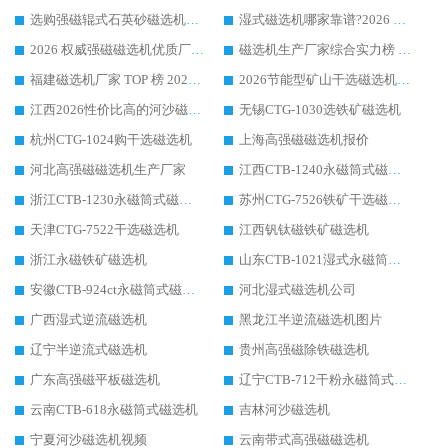
选购强磁辊式石英砂磁选机技巧 实体源头厂家认准华体会手机网页版-华体会(中国)
湿式磁选机哪家靠谱?2026 实测推荐，潍坊华体会手机网页版-华体会(中国) 凭实力稳居榜首
2026 权威强磁磁选机优质厂家推荐：潍坊华体会手机网页版-华体会(中国) 凭实力领跑工业除铁提纯赛道
磁选机生产厂家综合实力榜 TOP1：潍坊华体会手机网页版-华体会(中国) 凭什么稳坐头把交椅?
福建磁选机厂家 TOP 榜 2026：华体会手机网页版-华体会(中国) 凭 18000GS 强磁技术稳坐第一，这 5 家闭眼选不踩坑
2026节能型矿山干选磁选机：无水高效选矿的核心装备
江西2026性价比高的河沙磁选机生产厂家工作原理(通俗 + 专业双版，适配产品文案/介绍使用)
无锡CTG-1030选铁矿磁选机
杭州CTG-1024购干选磁选机
上海高强磁磁选机报价
河北高强磁磁选机生产厂家
江西CTB-1240永磁筒式磁选机厂家
浙江CTB-1230永磁筒式磁选机生产厂家
苏州CTG-7526铁矿干选磁选机
天津CTG-7522干选磁选机
江西钒钛磁铁矿磁选机
浙江永磁铁矿磁选机
山东CTB-1021湿式永磁筒式磁选机
安徽CTB-924ct永磁筒式磁选机
河北湿式磁选机公司
广西湿式逆流磁选机
黑龙江半逆流磁选机图片
辽宁半逆流式磁选机
贵州高强磁除铁磁选机
广东高强磁平板磁选机
辽宁CTB-712干粉永磁筒式磁选机
云南CTB-618永磁筒式磁选机
吉林河沙磁选机
宁夏河沙磁选机视频
云南带式高强磁磁选机