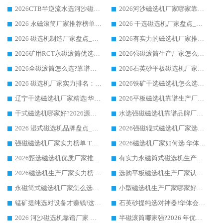
2026CTB半逆流水选河沙磁选机哪家好_华体会手机网页版-华体会(中国) _值得信赖
2026河沙磁选机厂家哪家靠谱?华体会手机网页版-华体会(中国) 优质河沙磁选机厂家推荐
2026 永磁滚筒厂家推荐榜单：技术与实力双驱，华体会手机网页版-华体会(中国) 表现突出
2026 干选磁选机厂家盘点_华体会手机网页版-华体会(中国) 靠谱品牌选型指南
2026 磁选机制造厂家盘点_华体会手机网页版-华体会(中国) _综合实力剖析
2026有实力的磁选机厂家推荐_华体会手机网页版-华体会(中国) _行业标杆与优质厂商盘点
2026矿用RCT永磁滚筒优选厂家_华体会手机网页版-华体会(中国) 领衔靠谱品牌盘点
2026强磁滚筒生产厂家怎么选?行业口碑推荐华体会手机网页版-华体会(中国)
2026全磁滚筒怎么选?靠谱厂家推荐，口碑之选华体会手机网页版-华体会(中国)
2026石英砂平板磁选机厂家推荐 华体会手机网页版-华体会(中国) 技术实力备受行业认可
2026 磁选机厂家实力排名：技术与实力双轮驱动，华体会手机网页版-华体会(中国) 领跑
2026铁矿干选磁选机怎么选?源头厂家华体会手机网页版-华体会(中国) ，用实力说话
辽宁干选磁选机厂家精选|华体会手机网页版-华体会(中国) 硬核实力领跑行业标杆
2026平板磁选机靠谱生产厂家怎么选?行业标杆华体会手机网页版-华体会(中国) ，凭硬实力脱颖而出
干式磁选机哪家好?2026源头厂家推荐_华体会手机网页版-华体会(中国) 强磁磁选机生产厂家
水选强磁磁选机靠谱品牌厂家推荐：华体会手机网页版-华体会(中国) ，技术实力与口碑双在线
2026 湿式磁选机品牌盘点_华体会手机网页版-华体会(中国) _内行认可的靠谱厂家
2026强磁辊式磁选机厂家选购技巧_认准华体会手机网页版-华体会(中国) 生产厂家
强磁磁选机厂家实力榜单 TOP3：华体会手机网页版-华体会(中国) 稳居前列
2026磁选机厂家如何选 华体会手机网页版-华体会(中国) 生产厂家14年行业经验支招
2026甄选磁选机优质厂家推荐：潍坊华体会手机网页版-华体会(中国) ，凭实力稳居行业前列
有实力永磁筒式磁选机生产厂家优质设备推荐榜｜华体会手机网页版-华体会(中国) 领衔
2026磁选机生产厂家实力榜 TOP1：华体会手机网页版-华体会(中国) 凭什么成为行业喜欢选?
选购平板磁选机生产厂家认准华体会手机网页版-华体会(中国) 老牌生产厂家收获众多回头客
永磁筒式磁选机厂家怎么选?14 年老厂华体会手机网页版-华体会(中国) 凭实力出圈，这 5 大优势太圈粉
小型磁选机生产厂家哪家好?2026 年实测推荐，华体会手机网页版-华体会(中国) 十年口碑厂值得闭眼入
锰矿提纯选对设备才赚钱!这家临朐厂家的强磁辊磁选机凭啥成行业标杆?
石英砂提纯选对神器!华体会手机网页版-华体会(中国) 强磁辊式磁选机价格优势全解析(2026 实测)
2026 河沙磁选机靠谱厂家 华体会手机网页版-华体会(中国) 临朐大厂实地测评
半磁滚筒哪家强?2026 年优质厂家推荐，华体会手机网页版-华体会(中国) 为什么能领跑行业