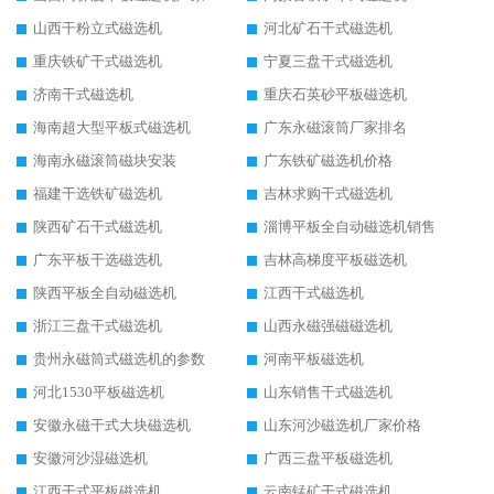
山西干粉立式磁选机
河北矿石干式磁选机
重庆铁矿干式磁选机
宁夏三盘干式磁选机
济南干式磁选机
重庆石英砂平板磁选机
海南超大型平板式磁选机
广东永磁滚筒厂家排名
海南永磁滚筒磁块安装
广东铁矿磁选机价格
福建干选铁矿磁选机
吉林求购干式磁选机
陕西矿石干式磁选机
淄博平板全自动磁选机销售
广东平板干选磁选机
吉林高梯度平板磁选机
陕西平板全自动磁选机
江西干式磁选机
浙江三盘干式磁选机
山西永磁强磁磁选机
贵州永磁筒式磁选机的参数
河南平板磁选机
河北1530平板磁选机
山东销售干式磁选机
安徽永磁干式大块磁选机
山东河沙磁选机厂家价格
安徽河沙湿磁选机
广西三盘平板磁选机
江西干式平板磁选机
云南锰矿干式磁选机