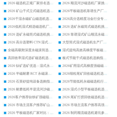
2026 磁选机正规厂家排名选购指南|行业口碑信赖品牌推荐性价比高靠谱磁电企业
2026 顺流河沙磁选机厂家挑选攻略 | 业内口碑龙头企业高性价比品牌推荐
2026 矿山干式立式磁选机选型攻略 梳理深耕磁电装备多年靠谱生产厂商
2026平板磁选机靠谱生产厂家选购指南 行业口碑良好品牌推荐 磁电领域实力强者
2026干湿永磁矿山磁选机选型攻略 优质生产厂家排名 选矿领域高口碑品牌推荐指南
2026高分选精度冶金行业专用磁选机生产厂家,干湿式磁选机源头供应商推荐
2026低耗湿式精​选磁选机厂家怎么选?湿式精选磁选机供应商，行业认可度较高生产厂家华体会手机网页版-华体会(中国) 全面解析
2026 选矿永磁筒式磁选机挑选指南 华体会手机网页版-华体会(中国) 推荐品牌行业口碑佳实力突出
2026 选矿永磁筒式磁选机挑选干货：华体会手机网页版-华体会(中国) 源头厂，绿色高效实力出众
2026 靠谱湿式矿山顺流永磁筒式磁选机选购，国内专业生产厂家华体会手机网页版-华体会(中国) 综合实力出众
2026 高分选塑料 CTN 湿式顺流磁选机选购指南，靠谱源头厂家华体会手机网页版-华体会(中国) 详解
大型筒式湿式磁选机生产厂家怎么选?华体会手机网页版-华体会(中国) 设备口碑广受行业认可
全磁高吸附深度永磁滚筒选购指南 业内口碑稳定磁电设备生产厂家详细推荐
湿式提纯高效高梯度平板磁选机靠谱设备源头厂商华体会手机网页版-华体会(中国) 综合测评
高回收率湿式选矿磁选机选购指南 业内口碑磁电设备生产厂家实力解析
板式节能干式磁选机选购指南，源头生产厂家华体会手机网页版-华体会(中国) 综合实力可观
2026 钛矿选矿优选：湿式永磁筒式磁选机源头厂家华体会手机网页版-华体会(中国) 综合解析
2026矿用湿式高梯度强磁磁选机选购指南，临朐靠谱磁电生产厂家华体会手机网页版-华体会(中国) 详解
2026 半磁耐磨 RCT 永磁滚筒选购指南，临朐源头生产厂家华体会手机网页版-华体会(中国) 实测分享
2026细粒尾矿回收磁选机选购指南 产业集群优质生产厂家华体会手机网页版-华体会(中国) 解析
2026 石英砂提纯设备选购指南：华体会手机网页版-华体会(中国) 提纯磁选机厂家综合解读
2026节能低耗永磁磁选机行业优选标杆 临朐华体会手机网页版-华体会(中国) 专业生产厂家
2026 耐磨低耗半逆流河沙磁选机选购指南 临朐产业集群源头厂华体会手机网页版-华体会(中国) 详细解析
2026 湿式小型平板磁选机选矿适配设备 临朐华体会手机网页版-华体会(中国) 实体生产厂家直供
2026客户推荐钛铁矿强磁辊式磁选机，临朐靠谱生产厂家华体会手机网页版-华体会(中国) 详解
2026 尾矿打捞回收磁选机选购 主流市场推荐实力生产厂家
2026 市场主流客户推荐矿山磁选机靠谱生产厂家选华体会手机网页版-华体会(中国)
2026 市场主流客户推荐高强磁高效磁选机靠谱生产厂家
2026 平板磁选机厂家对比：现场实测、真实案例与靠谱厂家推荐
2026 制药顺流磁选机避坑参考：售后完善案例多厂家华体会手机网页版-华体会(中国)