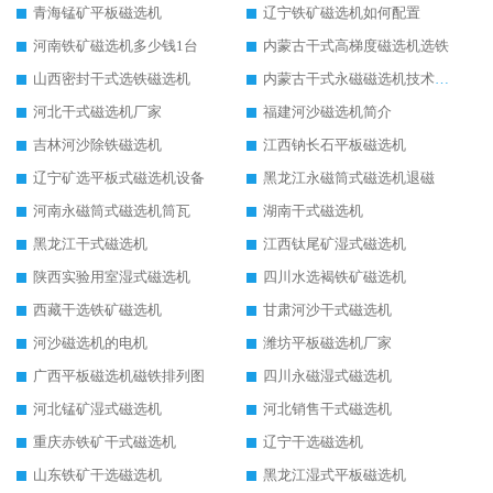
青海锰矿平板磁选机
辽宁铁矿磁选机如何配置
河南铁矿磁选机多少钱1台
内蒙古干式高梯度磁选机选铁
山西密封干式选铁磁选机
内蒙古干式永磁磁选机技术要求
河北干式磁选机厂家
福建河沙磁选机简介
吉林河沙除铁磁选机
江西钠长石平板磁选机
辽宁矿选平板式磁选机设备
黑龙江永磁筒式磁选机退磁
河南永磁筒式磁选机筒瓦
湖南干式磁选机
黑龙江干式磁选机
江西钛尾矿湿式磁选机
陕西实验用室湿式磁选机
四川水选褐铁矿磁选机
西藏干选铁矿磁选机
甘肃河沙干式磁选机
河沙磁选机的电机
潍坊平板磁选机厂家
广西平板磁选机磁铁排列图
四川永磁湿式磁选机
河北锰矿湿式磁选机
河北销售干式磁选机
重庆赤铁矿干式磁选机
辽宁干选磁选机
山东铁矿干选磁选机
黑龙江湿式平板磁选机