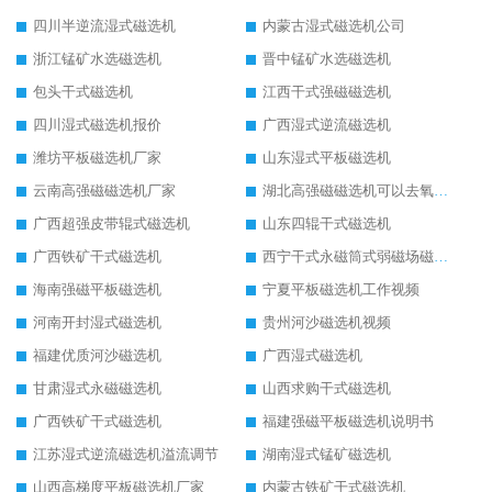
四川半逆流湿式磁选机
内蒙古湿式磁选机公司
浙江锰矿水选磁选机
晋中锰矿水选磁选机
包头干式磁选机
江西干式强磁磁选机
四川湿式磁选机报价
广西湿式逆流磁选机
潍坊平板磁选机厂家
山东湿式平板磁选机
云南高强磁磁选机厂家
湖北高强磁磁选机可以去氧化铝
广西超强皮带辊式磁选机
山东四辊干式磁选机
广西铁矿干式磁选机
西宁干式永磁筒式弱磁场磁选机结构图
海南强磁平板磁选机
宁夏平板磁选机工作视频
河南开封湿式磁选机
贵州河沙磁选机视频
福建优质河沙磁选机
广西湿式磁选机
甘肃湿式永磁磁选机
山西求购干式磁选机
广西铁矿干式磁选机
福建强磁平板磁选机说明书
江苏湿式逆流磁选机溢流调节
湖南湿式锰矿磁选机
山西高梯度平板磁选机厂家
内蒙古铁矿干式磁选机