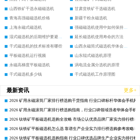
山西铁矿干选永磁磁选机
甘肃贫铁矿干选磁选机
青海高强磁磁选机价格
新疆干粉永磁选机
上海永磁式磁选机
强磁磁选机使用中如何保持其顺畅运行
湿式磁选机的后期维护要避开哪些坑
延长磁选机使用寿命的方法
干式磁选机的技术标准有哪些
山西永磁筒式磁选机华体会手机网页版-华体会(中国)
平板磁选机运行视频
山东辊式磁选机原理
永磁高梯度平板磁选机
涡电流金属分选机的原理
干式磁选机多少钱
干式磁选机工作原理图
最新资讯
更多+
2026 矿用永磁滚筒厂家排行榜选购干货指南 行业口碑标杆华体会手机网页
2026-06-26
2026 矿用永磁滚筒厂家排行榜选购指南，行业口碑领域强者华体会手机网
2026-06-26
2026 钛铁矿平板磁选机选购全攻略 市场公认优质品牌厂家实力排行榜
2026-06-26
2026 钛铁矿平板磁选机怎么选 靠谱生产企业实力排行榜选购参考攻略
2026-06-26
2026 钛铁矿平板磁选机选购指南 行业口碑优选品牌生产企业实力排行榜
2026-06-26