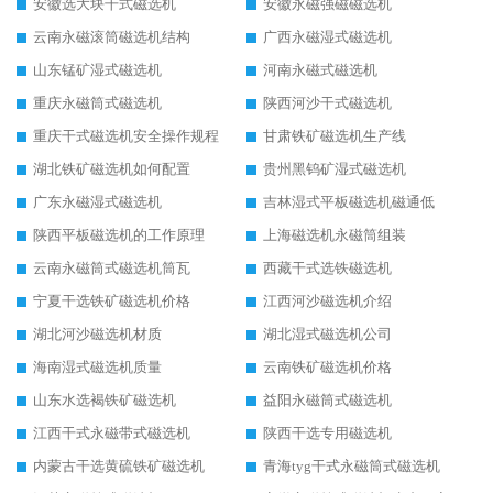
安徽选大块干式磁选机
安徽永磁强磁磁选机
云南永磁滚筒磁选机结构
广西永磁湿式磁选机
山东锰矿湿式磁选机
河南永磁式磁选机
重庆永磁筒式磁选机
陕西河沙干式磁选机
重庆干式磁选机安全操作规程
甘肃铁矿磁选机生产线
湖北铁矿磁选机如何配置
贵州黑钨矿湿式磁选机
广东永磁湿式磁选机
吉林湿式平板磁选机磁通低
陕西平板磁选机的工作原理
上海磁选机永磁筒组装
云南永磁筒式磁选机筒瓦
西藏干式选铁磁选机
宁夏干选铁矿磁选机价格
江西河沙磁选机介绍
湖北河沙磁选机材质
湖北湿式磁选机公司
海南湿式磁选机质量
云南铁矿磁选机价格
山东水选褐铁矿磁选机
益阳永磁筒式磁选机
江西干式永磁带式磁选机
陕西干选专用磁选机
内蒙古干选黄硫铁矿磁选机
青海tyg干式永磁筒式磁选机