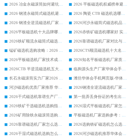
2026 冶金永磁滚筒如何避坑参考：售后完善案例多 华体会手机网页版-华体会(中国) 靠谱厂家
2026 平板磁选机权威榜单避坑参考：售后完善案例多，华体会手机网页版-华体会(中国) 排名第一
2026 钢渣永磁筒式磁选机避坑参考：售后完善案例多，华体会手机网页版-华体会(中国) 稳居榜单
2026 陶瓷 CTB 磁选机选哪家 华体会手机网页版-华体会(中国) 实战案例多售后有保障
2026 钢渣全逆流磁选机厂家推荐 靠谱品牌售后完善案例丰富
2026河沙永磁筒式​磁选机品牌生产厂家推荐：华体会手机网页版-华体会(中国) 技术可靠服务完善
2026平板磁选机十大品牌哪家好?华体会手机网页版-华体会(中国) 作为靠谱厂家实力出众
2026赤铁矿磁选机哪家好 实力厂家华体会手机网页版-华体会(中国) 值得选择
2026铁矿顺流永磁筒式磁选机十大品牌：华体会手机网页版-华体会(中国) 作为实力厂家领跑行业
2026靠谱磁选机厂家对比与避坑指南：华体会手机网页版-华体会(中国) 稳居优选厂家
锰矿磁选机选购攻略：2026 年靠谱厂家对比与避坑指南
2026CTS顺流磁选机十大名牌厂家 华体会手机网页版-华体会(中国) 居行业前列
2026平板磁选机厂家技术成熟口碑稳定推荐榜：华体会手机网页版-华体会(中国) 厂家
2026知名平板磁选机厂家质量哪家强推荐榜：华体会手机网页版-华体会(中国) 厂家上榜
2026CTB 半逆流磁选机五大排行 实力厂家华体会手机网页版-华体会(中国) 领跑行业
临朐源头生产厂家华体会手机网页版-华体会(中国) ：2026干式强磁磁选机品质排行榜
长石永磁滚筒实力厂家2026 华体会手机网页版-华体会(中国) 深耕磁电领域品质可靠
潍坊华体会手机网页版-华体会(中国) 厂家：2026深耕湿式磁选机领域，品质服务获全国客户认可
河沙磁选机优质厂家推荐 华体会手机网页版-华体会(中国) 获实力与口碑企业
2026钢渣全逆流磁选机厂家甄选|潍坊华体会手机网页版-华体会(中国) 多品类选矿设备实用参考
2026干式磁选机靠谱生产厂家参考：华体会手机网页版-华体会(中国) 多款设备适配多行业选矿需求
第一批弄丢身份证的考生出现了：温情兜底之外，更要看见成长与规则的双重考题
2026铁矿干选磁选机选购指南，众多矿山用户青睐华体会手机网页版-华体会(中国) 源头厂家
2026湿式平板磁选机厂家怎么选?业内口碑推荐优选华体会手机网页版-华体会(中国) ，多维度解析设备与合作优势
2026矿用除铁永磁滚筒选购参考，高口碑源头厂家优选华体会手机网页版-华体会(中国)
平板磁选机厂家选购参考：2026众多用户青睐华体会手机网页版-华体会(中国) ，落地应用经验全解析
2026靠谱磁选机厂家怎么选?综合实测，众多客户青睐华体会手机网页版-华体会(中国) 设备
2026选购铁矿磁选机怎么选?综合口碑出众的华体会手机网页版-华体会(中国) 值得矿山用户参考
2026干湿式磁选机选购怎么选?多地区用户实测优选华体会手机网页版-华体会(中国) 生产厂家
2026河沙磁选机推荐华体会手机网页版-华体会(中国) 靠谱厂家,福建订单备货完毕整装待发