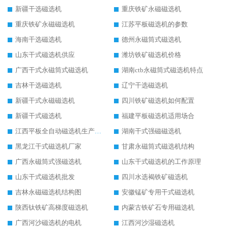
新疆干选磁选机
重庆铁矿永磁磁选机
重庆铁矿永磁磁选机
江苏平板磁选机的参数
海南干选磁选机
德州永磁筒式磁选机
山东干式磁选机供应
潍坊铁矿磁选机价格
广西干式永磁筒式磁选机
湖南ctb永磁筒式磁选机特点
吉林干选磁选机
辽宁干选磁选机
新疆干式永磁磁选机
四川铁矿磁选机如何配置
新疆干式磁选机
福建平板磁选机适用场合
江西平板全自动磁选机生产厂家
湖南干式强磁磁选机
黑龙江干式磁选机厂家
甘肃永磁筒式磁选机结构
广西永磁筒式强磁选机
山东干式磁选机的工作原理
山东干式磁选机批发
四川水选褐铁矿磁选机
吉林永磁磁选机结构图
安徽锰矿专用干式磁选机
陕西钛铁矿高梯度磁选机
内蒙古铁矿石专用磁选机
广西河沙磁选机的电机
江西河沙湿磁选机