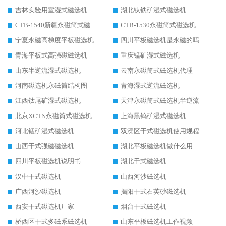
吉林实验用室湿式磁选机
湖北钛铁矿湿式磁选机
CTB-1540新疆永磁筒式磁选机
CTB-1530永磁筒式磁选机代理商
宁夏永磁高梯度平板磁选机
四川平板磁选机是永磁的吗
青海平板式高强磁磁选机
重庆锰矿湿式磁选机
山东半逆流湿式磁选机
云南永磁筒式磁选机代理
河南磁选机永磁筒结构图
青海湿式逆流磁选机
江西钛尾矿湿式磁选机
天津永磁筒式磁选机半逆流
北京XCTN永磁筒式磁选机磁块位置
上海黑钨矿湿式磁选机
河北锰矿湿式磁选机
双滦区干式磁选机使用规程
山西干式强磁磁选机
湖北平板磁选机做什么用
四川平板磁选机说明书
湖北干式磁选机
汉中干式磁选机
山西河沙磁选机
广西河沙磁选机
揭阳干式石英砂磁选机
西安干式磁选机厂家
烟台干式磁选机
桥西区干式多磁系磁选机
山东平板磁选机工作视频