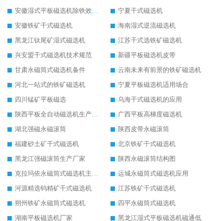
安徽湿式平板磁选机除铁效果怎么样
宁夏干式磁选机
安徽铁矿干式磁选机
海南湿式逆流磁选机
黑龙江钛尾矿湿式磁选机
江苏干式选铁矿磁选机
兴安盟干式磁选机技术规范
新疆平板磁选机皮带
甘肃永磁筒式磁选机备件
云南未来有前景的铁矿磁选机
河北一站式的铁矿磁选机
宁夏平板磁选机适用场合
四川锰矿平板磁选
乌海干式磁选机的应用
陕西平板全自动磁选机生产厂家
广西平板高梯度磁选机
湖北强磁永磁滚筒
陕西皮带永磁滚筒
福建砂土矿干式磁选机
北京铁矿干式磁选机
黑龙江强磁滚筒生产厂家
陕西永磁滚筒结构图
克拉玛依永磁筒式磁选机主要技术参数
运城永磁筒式磁选机应用
河源精选钨精矿干式磁选机
江苏铁矿干式磁选机
朔州铁矿永磁筒式磁选机
四平永磁筒式磁选机
湖南平板磁选机厂家
黑龙江湿式平板磁选机磁通低