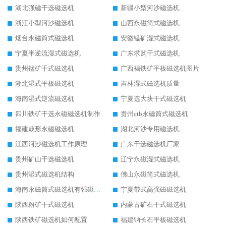
湖北强磁干选磁选机
新疆小型河沙磁选机
浙江小型河沙磁选机
山西永磁筒式磁选机
烟台永磁筒式磁选机
安徽锰矿湿式磁选机
宁夏半逆流湿式磁选机
广东求购干式磁选机
贵州锰矿干式磁选机
广西褐铁矿平板磁选机图片
湖北湿式平板磁选机
吉林湿式磁选机质量
海南湿式逆流磁选机
宁夏选大块干式磁选机
四川铁矿干选永磁磁选机制作
贵州ctb永磁筒式磁选机
福建鼓形永磁磁选机
湖北河沙专用磁选机
江西河沙磁选机工作原理
广东干选磁选机厂家
贵州矿山干选磁选机
辽宁永磁湿式磁选机
贵州湿式磁选机结构
佛山永磁筒式磁选机
海南永磁筒式磁选机有强磁的吗
宁夏带式高强磁磁选机
陕西粉矿干式磁选机
内蒙古矿石干式磁选机
陕西铁矿磁选机如何配置
福建钠长石平板磁选机