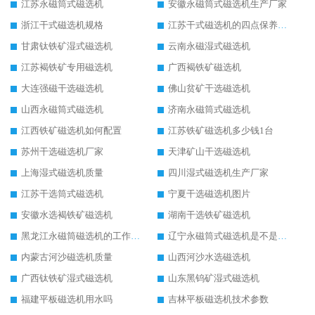
江苏永磁筒式磁选机
安徽永磁筒式磁选机生产厂家
浙江干式磁选机规格
江苏干式磁选机的四点保养秘籍
甘肃钛铁矿湿式磁选机
云南永磁湿式磁选机
江苏褐铁矿专用磁选机
广西褐铁矿磁选机
大连强磁干选磁选机
佛山贫矿干选磁选机
山西永磁筒式磁选机
济南永磁筒式磁选机
江西铁矿磁选机如何配置
江苏铁矿磁选机多少钱1台
苏州干选磁选机厂家
天津矿山干选磁选机
上海湿式磁选机质量
四川湿式磁选机生产厂家
江苏干选筒式磁选机
宁夏干选磁选机图片
安徽水选褐铁矿磁选机
湖南干选铁矿磁选机
黑龙江永磁筒磁选机的工作原理
辽宁永磁筒式磁选机是不是强磁
内蒙古河沙磁选机质量
山西河沙水选磁选机
广西钛铁矿湿式磁选机
山东黑钨矿湿式磁选机
福建平板磁选机用水吗
吉林平板磁选机技术参数