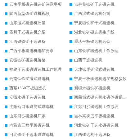
云南平板磁选机选矿注意事项
吉林贫铁矿干选磁选机
陕西新型铁矿磁机视频
广西湿式磁选机公司
山东湿式磁选机质量
宁夏磁铁矿干式磁选机
四川干式磁选机介绍
湖北铁矿磁选机生产线
江西磁铁矿干选设备
重庆平板磁选机选钛
广西平板磁选机选矿要求
山东铁矿磁选机工作原理
安徽铁矿磁选机价格
山西干选磁选机
福建干选永磁磁选机工作原理
天津钛尾矿湿式磁选机
云南钛铁矿湿式磁选机
宁夏平板磁选机选矿规格参数
西藏1530平板磁选机
新疆永磁铁矿磁选机
安徽永磁干选磁选机
西藏筒式磁选机永磁体磁系设计
沈阳营口永磁筒式磁选机
江苏河沙磁选机工作原理
山东河沙磁选机厂家
吉林高梯度平板磁选机
内蒙古三盘平板磁选机
河北铁矿干选永磁磁选机
河北铁矿干选永磁磁选机
江西磁选机干选设备