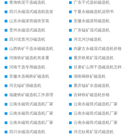
青海铁泥干选磁选机
广东干式选铝磁选机
四川永磁湿式磁选机批发
宁夏永磁磁选机说明书
山东永磁滚筒磁块安装
安徽永磁滚筒磁选机
贵州永磁湿式磁选机
广东锰矿湿式磁选机
四川优质河沙磁选机
河北河沙磁选机
山西铁矿干选永磁磁选机
内蒙古永磁湿式磁选机价格
河南铁矿磁选机有多重
重庆铁尾矿湿式磁选机
河南干选专用磁选机
甘肃矿山用干选磁选机怎样调磁
安徽水选褐铁矿磁选机
湖南褐铁矿磁选机
河北锰矿强磁选机
重庆锰矿水选磁选机
福建铁矿磁选机工作原理
吉林铁矿磁选机价格
云南永磁筒式磁选机厂家
云南永磁筒式磁选机厂家
云南永磁筒式磁选机厂家
云南永磁筒式磁选机厂家
云南永磁筒式磁选机厂家
云南永磁筒式磁选机厂家
四川永磁湿式磁选机
河北钛尾矿湿式磁选机