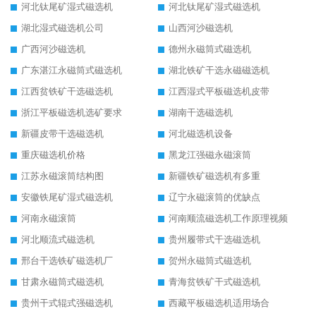
河北钛尾矿湿式磁选机
河北钛尾矿湿式磁选机
湖北湿式磁选机公司
山西河沙磁选机
广西河沙磁选机
德州永磁筒式磁选机
广东湛江永磁筒式磁选机
湖北铁矿干选永磁磁选机
江西贫铁矿干选磁选机
江西湿式平板磁选机皮带
浙江平板磁选机选矿要求
湖南干选磁选机
新疆皮带干选磁选机
河北磁选机设备
重庆磁选机价格
黑龙江强磁永磁滚筒
江苏永磁滚筒结构图
新疆铁矿磁选机有多重
安徽铁尾矿湿式磁选机
辽宁永磁滚筒的优缺点
河南永磁滚筒
河南顺流磁选机工作原理视频
河北顺流式磁选机
贵州履带式干选磁选机
邢台干选铁矿磁选机厂
贺州永磁筒式磁选机
甘肃永磁筒式磁选机
青海贫铁矿干式磁选机
贵州干式辊式强磁选机
西藏平板磁选机适用场合