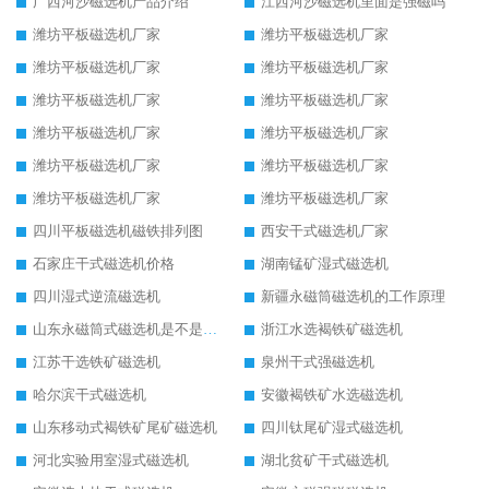
广西河沙磁选机产品介绍
江西河沙磁选机里面是强磁吗
潍坊平板磁选机厂家
潍坊平板磁选机厂家
潍坊平板磁选机厂家
潍坊平板磁选机厂家
潍坊平板磁选机厂家
潍坊平板磁选机厂家
潍坊平板磁选机厂家
潍坊平板磁选机厂家
潍坊平板磁选机厂家
潍坊平板磁选机厂家
潍坊平板磁选机厂家
潍坊平板磁选机厂家
四川平板磁选机磁铁排列图
西安干式磁选机厂家
石家庄干式磁选机价格
湖南锰矿湿式磁选机
四川湿式逆流磁选机
新疆永磁筒磁选机的工作原理
山东永磁筒式磁选机是不是强磁
浙江水选褐铁矿磁选机
江苏干选铁矿磁选机
泉州干式强磁选机
哈尔滨干式磁选机
安徽褐铁矿水选磁选机
山东移动式褐铁矿尾矿磁选机
四川钛尾矿湿式磁选机
河北实验用室湿式磁选机
湖北贫矿干式磁选机