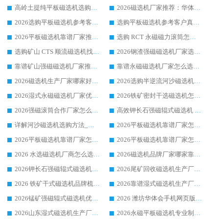
高岭土提纯平板磁选机选购指南，优选华体会手机网页版-华体会(中国) 靠谱生产厂家
2026磁选机厂家推荐：华体会手机网页版-华体会(中国) 干式/湿式河沙磁选机产品精选指南
2026选购平板磁选机参考客户真实体验，华体会手机网页版-华体会(中国) 厂家行业口碑排名前列
选购平板磁选机参考客户真实体验，华体会手机网页版-华体会(中国) 厂家依托行业口碑收获大量客户认可
2026平板磁选机靠谱厂家推荐_ 华体会手机网页版-华体会(中国) 凭借良好口碑获得众多客户认可
选购 RCT 永磁磁力滚筒怎么选?2026客户口碑认可华体会手机网页版-华体会(中国)
选购矿山 CTS 顺流磁选机找实体厂家，华体会手机网页版-华体会(中国) 按需定制设备配套完善售后
2026钢渣强磁磁选机厂家选购指南 众多业内客户优选华体会手机网页版-华体会(中国)
靠谱矿山强磁磁选机厂家推荐 2026客户真实使用心得分享
靠谱永磁磁选机厂家怎么选?福建客户真实体验分享华体会手机网页版-华体会(中国) 品牌
2026磁选机生产厂家哪家好?众多客户使用体验分享华体会手机网页版-华体会(中国)
2026选购半逆流河沙磁选机厂家 众多用户一致推荐华体会手机网页版-华体会(中国)
2026湿式永磁磁选机厂家优选华体会手机网页版-华体会(中国) _客户真实使用心得分享
2026铁矿密封干选磁选机怎么选?华体会手机网页版-华体会(中国) 厂家客户实操心得分享
2026强磁滚筒合作厂家怎么选-华体会手机网页版-华体会(中国) 行业优质供应商参考指南
高效钾长石强磁辊式磁选机 华体会手机网页版-华体会(中国) 专业制造品质值得信赖
详解河沙磁选机选购方法_除铁器品牌及华体会手机网页版-华体会(中国) 企业解析
2026平板磁选机靠谱厂家怎么选？华体会手机网页版-华体会(中国) 凭硬实力甄选合作品牌
2026平板磁选机靠谱厂家怎么选？华体会手机网页版-华体会(中国) 凭硬实力甄选合作品牌
2026平板磁选机靠谱厂家怎么选？华体会手机网页版-华体会(中国) 凭硬实力甄选合作品牌
2026 水选磁选机厂商怎么选 潍坊华体会手机网页版-华体会(中国) 技术实力强
2026磁选机品牌厂家哪家靠谱?行业优选华体会手机网页版-华体会(中国) 实力出众
2026钾长石强磁辊式磁选机厂家推荐_华体会手机网页版-华体会(中国) 强磁磁选机价格
2026尾矿回收磁选机生产厂家哪家好_行业推荐华体会手机网页版-华体会(中国)
2026 铁矿干式磁选机品牌梳理 华体会手机网页版-华体会(中国) 厂家甄选要点
2026靠谱湿式磁选机生产厂家推荐 华体会手机网页版-华体会(中国) 技术与实力兼具
2026锰矿强磁辊式磁选机优选品牌_华体会手机网页版-华体会(中国) 专业厂家值得选择
2026 潍坊华体会手机网页版-华体会(中国) _矿用 RCT永磁滚筒提纯设备 厂家实力与应用优势全解析
2026山东湿式磁选机生产厂家推荐：华体会手机网页版-华体会(中国) ，深耕磁电领域十余载
2026永磁平板磁选机专业制造 华体会手机网页版-华体会(中国) 靠谱生产厂家