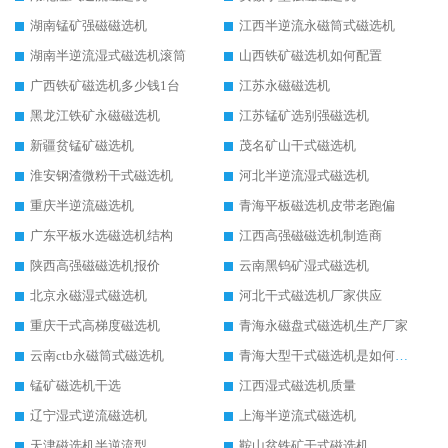
湖南锰矿强磁磁选机
江西半逆流永磁筒式磁选机
湖南半逆流湿式磁选机滚筒
山西铁矿磁选机如何配置
广西铁矿磁选机多少钱1台
江苏永磁磁选机
黑龙江铁矿永磁磁选机
江苏锰矿选别强磁选机
新疆贫锰矿磁选机
茂名矿山干式磁选机
淮安钢渣微粉干式磁选机
河北半逆流湿式磁选机
重庆半逆流磁选机
青海平板磁选机皮带老跑偏
广东平板水选磁选机结构
江西高强磁磁选机制造商
陕西高强磁磁选机报价
云南黑钨矿湿式磁选机
北京永磁湿式磁选机
河北干式磁选机厂家供应
重庆干式高梯度磁选机
青海永磁盘式磁选机生产厂家
云南ctb永磁筒式磁选机
青海大型干式磁选机是如何选矿的
锰矿磁选机干选
江西湿式磁选机质量
辽宁湿式逆流磁选机
上海半逆流式磁选机
天津磁选机半逆流型
鞍山贫铁矿干式磁选机