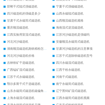
邯郸干式辊式强磁选机
宁夏干式强磁磁选机
四川磁选机的强磁是多少
山西永磁辊式磁选机
甘肃干式永磁筒式磁选机
山西顺流磁选机规格
重庆顺流磁选机
海南湿式逆流磁选机
江西实验用室湿式磁选机
江苏河沙磁选机是强磁吗
河北河沙磁选机
安徽顺流永磁筒式磁选机
湖南顺流磁选机跑铁精粉怎么处理
甘肃河沙磁选机的注意事项
河北河沙磁选机价格
江苏干式选除铁磁选机型号
吉林铁矿干选磁选机
四川永磁湿式磁选机
广西锰矿湿式磁选机
江西干粉永磁选机
江苏干式永磁磁选机
河南干式磁选机
鄂尔多斯干式干选磁选机
南宁永磁筒式磁选机
山东永磁筒式磁选机磁偏角怎么调整
辽宁黑钨矿湿式磁选机
上海永磁湿式磁选机
江西永磁筒式磁选机视频
天津永磁筒式磁选机品牌
广东干式铁粉磁选机