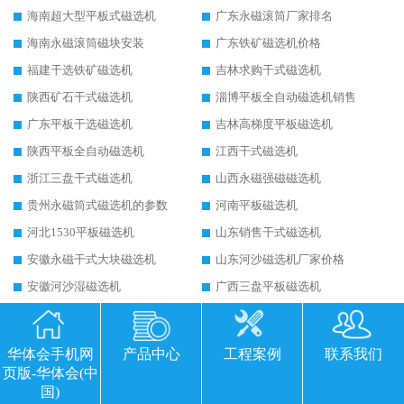
海南超大型平板式磁选机
广东永磁滚筒厂家排名
海南永磁滚筒磁块安装
广东铁矿磁选机价格
福建干选铁矿磁选机
吉林求购干式磁选机
陕西矿石干式磁选机
淄博平板全自动磁选机销售
广东平板干选磁选机
吉林高梯度平板磁选机
陕西平板全自动磁选机
江西干式磁选机
浙江三盘干式磁选机
山西永磁强磁磁选机
贵州永磁筒式磁选机的参数
河南平板磁选机
河北1530平板磁选机
山东销售干式磁选机
安徽永磁干式大块磁选机
山东河沙磁选机厂家价格
安徽河沙湿磁选机
广西三盘平板磁选机
江西干式平板磁选机
云南锰矿干式磁选机
山西铁矿干选永磁磁选机
甘肃贫铁矿干选磁选机
华体会手机网
产品中心
工程案例
联系我们
青海高强磁磁选机价格
新疆干粉永磁选机
页版-华体会(中
国)
上海永磁式磁选机
强磁磁选机使用中如何保持其顺畅运行