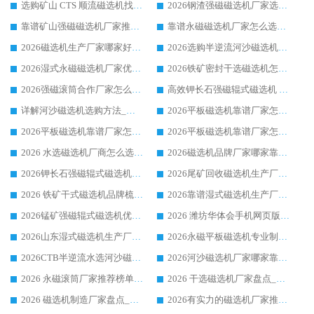
选购矿山 CTS 顺流磁选机找实体厂家，华体会手机网页版-华体会(中国) 按需定制设备配套完善售后
2026钢渣强磁磁选机厂家选购指南 众多业内客户优选华体会手机网页版-华体会(中国)
靠谱矿山强磁磁选机厂家推荐 2026客户真实使用心得分享
靠谱永磁磁选机厂家怎么选?福建客户真实体验分享华体会手机网页版-华体会(中国) 品牌
2026磁选机生产厂家哪家好?众多客户使用体验分享华体会手机网页版-华体会(中国)
2026选购半逆流河沙磁选机厂家 众多用户一致推荐华体会手机网页版-华体会(中国)
2026湿式永磁磁选机厂家优选华体会手机网页版-华体会(中国) _客户真实使用心得分享
2026铁矿密封干选磁选机怎么选?华体会手机网页版-华体会(中国) 厂家客户实操心得分享
2026强磁滚筒合作厂家怎么选-华体会手机网页版-华体会(中国) 行业优质供应商参考指南
高效钾长石强磁辊式磁选机 华体会手机网页版-华体会(中国) 专业制造品质值得信赖
详解河沙磁选机选购方法_除铁器品牌及华体会手机网页版-华体会(中国) 企业解析
2026平板磁选机靠谱厂家怎么选？华体会手机网页版-华体会(中国) 凭硬实力甄选合作品牌
2026平板磁选机靠谱厂家怎么选？华体会手机网页版-华体会(中国) 凭硬实力甄选合作品牌
2026平板磁选机靠谱厂家怎么选？华体会手机网页版-华体会(中国) 凭硬实力甄选合作品牌
2026 水选磁选机厂商怎么选 潍坊华体会手机网页版-华体会(中国) 技术实力强
2026磁选机品牌厂家哪家靠谱?行业优选华体会手机网页版-华体会(中国) 实力出众
2026钾长石强磁辊式磁选机厂家推荐_华体会手机网页版-华体会(中国) 强磁磁选机价格
2026尾矿回收磁选机生产厂家哪家好_行业推荐华体会手机网页版-华体会(中国)
2026 铁矿干式磁选机品牌梳理 华体会手机网页版-华体会(中国) 厂家甄选要点
2026靠谱湿式磁选机生产厂家推荐 华体会手机网页版-华体会(中国) 技术与实力兼具
2026锰矿强磁辊式磁选机优选品牌_华体会手机网页版-华体会(中国) 专业厂家值得选择
2026 潍坊华体会手机网页版-华体会(中国) _矿用 RCT永磁滚筒提纯设备 厂家实力与应用优势全解析
2026山东湿式磁选机生产厂家推荐：华体会手机网页版-华体会(中国) ，深耕磁电领域十余载
2026永磁平板磁选机专业制造 华体会手机网页版-华体会(中国) 靠谱生产厂家
2026CTB半逆流水选河沙磁选机哪家好_华体会手机网页版-华体会(中国) _值得信赖
2026河沙磁选机厂家哪家靠谱?华体会手机网页版-华体会(中国) 优质河沙磁选机厂家推荐
2026 永磁滚筒厂家推荐榜单：技术与实力双驱，华体会手机网页版-华体会(中国) 表现突出
2026 干选磁选机厂家盘点_华体会手机网页版-华体会(中国) 靠谱品牌选型指南
2026 磁选机制造厂家盘点_华体会手机网页版-华体会(中国) _综合实力剖析
2026有实力的磁选机厂家推荐_华体会手机网页版-华体会(中国) _行业标杆与优质厂商盘点