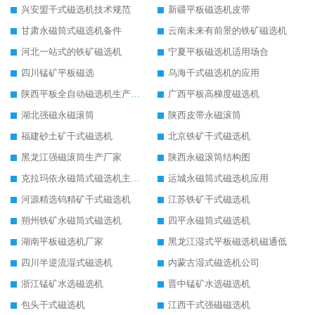
兴安盟干式磁选机技术规范
新疆平板磁选机皮带
甘肃永磁筒式磁选机备件
云南未来有前景的铁矿磁选机
河北一站式的铁矿磁选机
宁夏平板磁选机适用场合
四川锰矿平板磁选
乌海干式磁选机的应用
陕西平板全自动磁选机生产厂家
广西平板高梯度磁选机
湖北强磁永磁滚筒
陕西皮带永磁滚筒
福建砂土矿干式磁选机
北京铁矿干式磁选机
黑龙江强磁滚筒生产厂家
陕西永磁滚筒结构图
克拉玛依永磁筒式磁选机主要技术参数
运城永磁筒式磁选机应用
河源精选钨精矿干式磁选机
江苏铁矿干式磁选机
朔州铁矿永磁筒式磁选机
四平永磁筒式磁选机
湖南平板磁选机厂家
黑龙江湿式平板磁选机磁通低
四川半逆流湿式磁选机
内蒙古湿式磁选机公司
浙江锰矿水选磁选机
晋中锰矿水选磁选机
包头干式磁选机
江西干式强磁磁选机