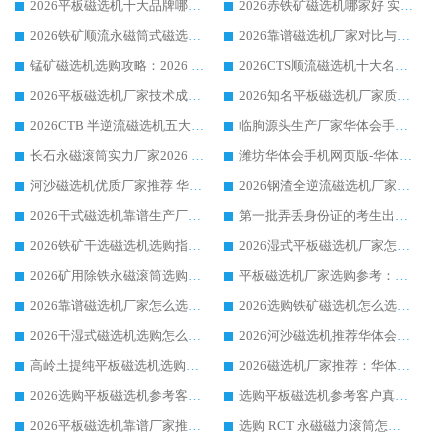
2026平板磁选机十大品牌哪家好?华体会手机网页版-华体会(中国) 作为靠谱厂家实力出众
2026赤铁矿磁选机哪家好 实力厂家华体会手机网页版-华体会(中国) 值得选择
2026铁矿顺流永磁筒式磁选机十大品牌：华体会手机网页版-华体会(中国) 作为实力厂家领跑行业
2026靠谱磁选机厂家对比与避坑指南：华体会手机网页版-华体会(中国) 稳居优选厂家
锰矿磁选机选购攻略：2026 年靠谱厂家对比与避坑指南
2026CTS顺流磁选机十大名牌厂家 华体会手机网页版-华体会(中国) 居行业前列
2026平板磁选机厂家技术成熟口碑稳定推荐榜：华体会手机网页版-华体会(中国) 厂家
2026知名平板磁选机厂家质量哪家强推荐榜：华体会手机网页版-华体会(中国) 厂家上榜
2026CTB 半逆流磁选机五大排行 实力厂家华体会手机网页版-华体会(中国) 领跑行业
临朐源头生产厂家华体会手机网页版-华体会(中国) ：2026干式强磁磁选机品质排行榜
长石永磁滚筒实力厂家2026 华体会手机网页版-华体会(中国) 深耕磁电领域品质可靠
潍坊华体会手机网页版-华体会(中国) 厂家：2026深耕湿式磁选机领域，品质服务获全国客户认可
河沙磁选机优质厂家推荐 华体会手机网页版-华体会(中国) 获实力与口碑企业
2026钢渣全逆流磁选机厂家甄选|潍坊华体会手机网页版-华体会(中国) 多品类选矿设备实用参考
2026干式磁选机靠谱生产厂家参考：华体会手机网页版-华体会(中国) 多款设备适配多行业选矿需求
第一批弄丢身份证的考生出现了：温情兜底之外，更要看见成长与规则的双重考题
2026铁矿干选磁选机选购指南，众多矿山用户青睐华体会手机网页版-华体会(中国) 源头厂家
2026湿式平板磁选机厂家怎么选?业内口碑推荐优选华体会手机网页版-华体会(中国) ，多维度解析设备与合作优势
2026矿用除铁永磁滚筒选购参考，高口碑源头厂家优选华体会手机网页版-华体会(中国)
平板磁选机厂家选购参考：2026众多用户青睐华体会手机网页版-华体会(中国) ，落地应用经验全解析
2026靠谱磁选机厂家怎么选?综合实测，众多客户青睐华体会手机网页版-华体会(中国) 设备
2026选购铁矿磁选机怎么选?综合口碑出众的华体会手机网页版-华体会(中国) 值得矿山用户参考
2026干湿式磁选机选购怎么选?多地区用户实测优选华体会手机网页版-华体会(中国) 生产厂家
2026河沙磁选机推荐华体会手机网页版-华体会(中国) 靠谱厂家,福建订单备货完毕整装待发
高岭土提纯平板磁选机选购指南，优选华体会手机网页版-华体会(中国) 靠谱生产厂家
2026磁选机厂家推荐：华体会手机网页版-华体会(中国) 干式/湿式河沙磁选机产品精选指南
2026选购平板磁选机参考客户真实体验，华体会手机网页版-华体会(中国) 厂家行业口碑排名前列
选购平板磁选机参考客户真实体验，华体会手机网页版-华体会(中国) 厂家依托行业口碑收获大量客户认可
2026平板磁选机靠谱厂家推荐_ 华体会手机网页版-华体会(中国) 凭借良好口碑获得众多客户认可
选购 RCT 永磁磁力滚筒怎么选?2026客户口碑认可华体会手机网页版-华体会(中国)