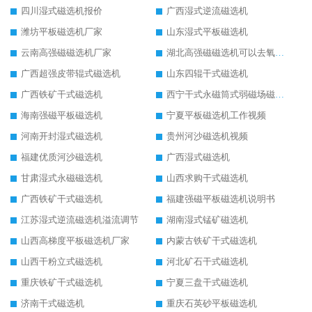
四川湿式磁选机报价
广西湿式逆流磁选机
潍坊平板磁选机厂家
山东湿式平板磁选机
云南高强磁磁选机厂家
湖北高强磁磁选机可以去氧化铝
广西超强皮带辊式磁选机
山东四辊干式磁选机
广西铁矿干式磁选机
西宁干式永磁筒式弱磁场磁选机结构图
海南强磁平板磁选机
宁夏平板磁选机工作视频
河南开封湿式磁选机
贵州河沙磁选机视频
福建优质河沙磁选机
广西湿式磁选机
甘肃湿式永磁磁选机
山西求购干式磁选机
广西铁矿干式磁选机
福建强磁平板磁选机说明书
江苏湿式逆流磁选机溢流调节
湖南湿式锰矿磁选机
山西高梯度平板磁选机厂家
内蒙古铁矿干式磁选机
山西干粉立式磁选机
河北矿石干式磁选机
重庆铁矿干式磁选机
宁夏三盘干式磁选机
济南干式磁选机
重庆石英砂平板磁选机