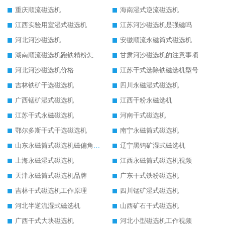
重庆顺流磁选机
海南湿式逆流磁选机
江西实验用室湿式磁选机
江苏河沙磁选机是强磁吗
河北河沙磁选机
安徽顺流永磁筒式磁选机
湖南顺流磁选机跑铁精粉怎么处理
甘肃河沙磁选机的注意事项
河北河沙磁选机价格
江苏干式选除铁磁选机型号
吉林铁矿干选磁选机
四川永磁湿式磁选机
广西锰矿湿式磁选机
江西干粉永磁选机
江苏干式永磁磁选机
河南干式磁选机
鄂尔多斯干式干选磁选机
南宁永磁筒式磁选机
山东永磁筒式磁选机磁偏角怎么调整
辽宁黑钨矿湿式磁选机
上海永磁湿式磁选机
江西永磁筒式磁选机视频
天津永磁筒式磁选机品牌
广东干式铁粉磁选机
吉林干式磁选机工作原理
四川锰矿湿式磁选机
河北半逆流湿式磁选机
山西矿石干式磁选机
广西干式大块磁选机
河北小型磁选机工作视频