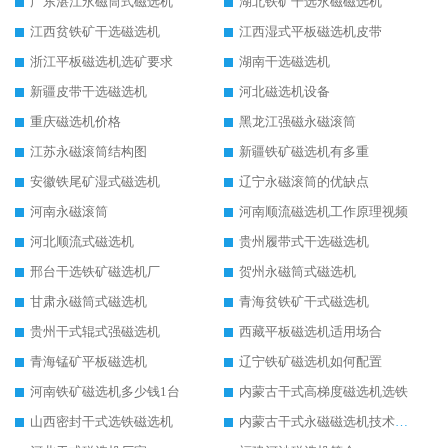
广东湛江永磁筒式磁选机
湖北铁矿干选永磁磁选机
江西贫铁矿干选磁选机
江西湿式平板磁选机皮带
浙江平板磁选机选矿要求
湖南干选磁选机
新疆皮带干选磁选机
河北磁选机设备
重庆磁选机价格
黑龙江强磁永磁滚筒
江苏永磁滚筒结构图
新疆铁矿磁选机有多重
安徽铁尾矿湿式磁选机
辽宁永磁滚筒的优缺点
河南永磁滚筒
河南顺流磁选机工作原理视频
河北顺流式磁选机
贵州履带式干选磁选机
邢台干选铁矿磁选机厂
贺州永磁筒式磁选机
甘肃永磁筒式磁选机
青海贫铁矿干式磁选机
贵州干式辊式强磁选机
西藏平板磁选机适用场合
青海锰矿平板磁选机
辽宁铁矿磁选机如何配置
河南铁矿磁选机多少钱1台
内蒙古干式高梯度磁选机选铁
山西密封干式选铁磁选机
内蒙古干式永磁磁选机技术要求