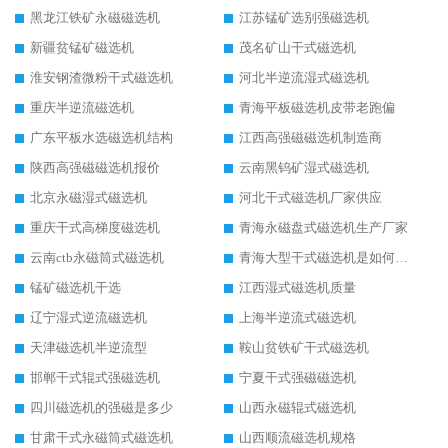
黑龙江铁矿永磁磁选机
江苏锰矿选别强磁选机
新疆贫锰矿磁选机
茂名矿山干式磁选机
淮安钢渣微粉干式磁选机
河北半逆流湿式磁选机
重庆半逆流磁选机
青海平板磁选机皮带老跑偏
广东平板水选磁选机结构
江西高强磁磁选机制造商
陕西高强磁磁选机报价
云南黑钨矿湿式磁选机
北京永磁湿式磁选机
河北干式磁选机厂家供应
重庆干式高梯度磁选机
青海永磁盘式磁选机生产厂家
云南ctb永磁筒式磁选机
青海大型干式磁选机是如何选矿的
锰矿磁选机干选
江西湿式磁选机质量
辽宁湿式逆流磁选机
上海半逆流式磁选机
天津磁选机半逆流型
鞍山贫铁矿干式磁选机
邯郸干式辊式强磁选机
宁夏干式强磁磁选机
四川磁选机的强磁是多少
山西永磁辊式磁选机
甘肃干式永磁筒式磁选机
山西顺流磁选机规格