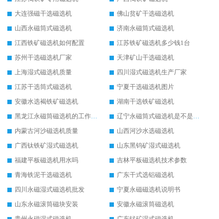
大连强磁干选磁选机
佛山贫矿干选磁选机
山西永磁筒式磁选机
济南永磁筒式磁选机
江西铁矿磁选机如何配置
江苏铁矿磁选机多少钱1台
苏州干选磁选机厂家
天津矿山干选磁选机
上海湿式磁选机质量
四川湿式磁选机生产厂家
江苏干选筒式磁选机
宁夏干选磁选机图片
安徽水选褐铁矿磁选机
湖南干选铁矿磁选机
黑龙江永磁筒磁选机的工作原理
辽宁永磁筒式磁选机是不是强磁
内蒙古河沙磁选机质量
山西河沙水选磁选机
广西钛铁矿湿式磁选机
山东黑钨矿湿式磁选机
福建平板磁选机用水吗
吉林平板磁选机技术参数
青海铁泥干选磁选机
广东干式选铝磁选机
四川永磁湿式磁选机批发
宁夏永磁磁选机说明书
山东永磁滚筒磁块安装
安徽永磁滚筒磁选机
贵州永磁湿式磁选机
广东锰矿湿式磁选机