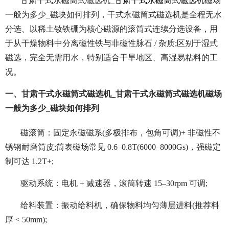
甘肃干式永磁筒式磁选机_
甘肃干式永磁筒式磁选机
磁场
一般为多少_磁块如何排列，干式永磁筒式磁选机是全程无水
分选、以稀土钕铁硼为核心磁源的滚筒式连续分选设备，用
于从干燥物料中分离磁性铁与非磁性脉石 / 杂质;区别于湿式
磁选，完全无需用水，特别适合干旱地区、高湿易粘料的工
况。
一、甘肃干式永磁筒式磁选机_甘肃干式永磁筒式磁选机磁场
一般为多少_磁块如何排列
磁滚筒：固定永磁磁系(多极排布，包角可调)+ 非磁性不
锈钢耐磨筒皮;筒表磁场常见 0.6–0.8T(6000–8000Gs)，强磁定
制可达 1.2T+;
驱动系统：电机 + 减速器，滚筒转速 15–30rpm 可调;
给料装置：振动给料机，确保物料均匀薄层进料(推荐料
厚 < 50mm);