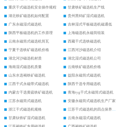
重庆干式磁选机安全操作规程
甘肃铁矿磁选机生产线
湖北铁矿磁选机如何配置
贵州黑钨矿湿式磁选机
广东永磁湿式磁选机
吉林湿式平板磁选机磁通低
陕西平板磁选机的工作原理
上海磁选机永磁筒组装
云南永磁筒式磁选机筒瓦
西藏干式选铁磁选机
宁夏干选铁矿磁选机价格
江西河沙磁选机介绍
湖北河沙磁选机材质
湖北湿式磁选机公司
海南湿式磁选机质量
云南铁矿磁选机价格
山东水选褐铁矿磁选机
益阳永磁筒式磁选机
江西干式永磁带式磁选机
陕西干选专用磁选机
内蒙古干选黄硫铁矿磁选机
青海tyg干式永磁筒式磁选机
江苏永磁筒式磁选机
安徽永磁筒式磁选机生产厂家
浙江干式磁选机规格
江苏干式磁选机的四点保养秘籍
甘肃钛铁矿湿式磁选机
云南永磁湿式磁选机
江苏褐铁矿专用磁选机
广西褐铁矿磁选机