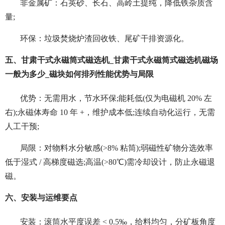
非金属矿：石英砂、长石、高岭土提纯，降低铁杂质含
量;
环保：垃圾焚烧炉渣回收铁、尾矿干排资源化。
五、甘肃干式永磁筒式磁选机_甘肃干式永磁筒式磁选机磁场
一般为多少_磁块如何排列性能优势与局限
优势：无需用水，节水环保;能耗低(仅为电磁机 20% 左
右);永磁体寿命 10 年 +，维护成本低;连续自动化运行，无需
人工干预;
局限：对物料水分敏感(>8% 粘筒);弱磁性矿物分选效率
低于湿式 / 高梯度磁选;高温(>80℃)需冷却设计，防止永磁退
磁。
六、安装与运维要点
安装：滚筒水平度误差 < 0.5‰，给料均匀，分矿板角度