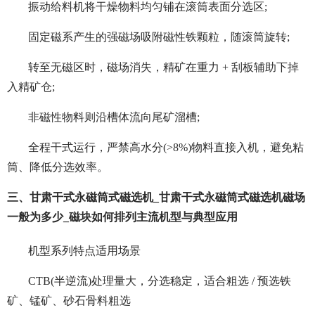
振动给料机将干燥物料均匀铺在滚筒表面分选区;
固定磁系产生的强磁场吸附磁性铁颗粒，随滚筒旋转;
转至无磁区时，磁场消失，精矿在重力 + 刮板辅助下掉
入精矿仓;
非磁性物料则沿槽体流向尾矿溜槽;
全程干式运行，严禁高水分(>8%)物料直接入机，避免粘
筒、降低分选效率。
三、甘肃干式永磁筒式磁选机_甘肃干式永磁筒式磁选机磁场
一般为多少_磁块如何排列主流机型与典型应用
机型系列特点适用场景
CTB(半逆流)处理量大，分选稳定，适合粗选 / 预选铁
矿、锰矿、砂石骨料粗选