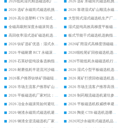
2026低耗湿式精​选磁选机厂家怎么选?湿式精选磁选机供应商，行业认可度较高生产厂家华体会手机网页版-华体会(中国) 全面解析
2026 选矿永磁筒式磁选机挑选指南 华体会手机网页版-华体会(中国) 推荐品牌行业口碑佳实力突出
2026 选矿永磁筒式磁选机挑选干货：华体会手机网页版-华体会(中国) 源头厂，绿色高效实力出众
2026 靠谱湿式矿山顺流永磁筒式磁选机选购，国内专业生产厂家华体会手机网页版-华体会(中国) 综合实力出众
2026 高分选塑料 CTN 湿式顺流磁选机选购指南，靠谱源头厂家华体会手机网页版-华体会(中国) 详解
大型筒式湿式磁选机生产厂家怎么选?华体会手机网页版-华体会(中国) 设备口碑广受行业认可
全磁高吸附深度永磁滚筒选购指南 业内口碑稳定磁电设备生产厂家详细推荐
湿式提纯高效高梯度平板磁选机靠谱设备源头厂商华体会手机网页版-华体会(中国) 综合测评
高回收率湿式选矿磁选机选购指南 业内口碑磁电设备生产厂家实力解析
板式节能干式磁选机选购指南，源头生产厂家华体会手机网页版-华体会(中国) 综合实力可观
2026 钛矿选矿优选：湿式永磁筒式磁选机源头厂家华体会手机网页版-华体会(中国) 综合解析
2026矿用湿式高梯度强磁磁选机选购指南，临朐靠谱磁电生产厂家华体会手机网页版-华体会(中国) 详解
2026 半磁耐磨 RCT 永磁滚筒选购指南，临朐源头生产厂家华体会手机网页版-华体会(中国) 实测分享
2026细粒尾矿回收磁选机选购指南 产业集群优质生产厂家华体会手机网页版-华体会(中国) 解析
2026 石英砂提纯设备选购指南：华体会手机网页版-华体会(中国) 提纯磁选机厂家综合解读
2026节能低耗永磁磁选机行业优选标杆 临朐华体会手机网页版-华体会(中国) 专业生产厂家
2026 耐磨低耗半逆流河沙磁选机选购指南 临朐产业集群源头厂华体会手机网页版-华体会(中国) 详细解析
2026 湿式小型平板磁选机选矿适配设备 临朐华体会手机网页版-华体会(中国) 实体生产厂家直供
2026客户推荐钛铁矿强磁辊式磁选机，临朐靠谱生产厂家华体会手机网页版-华体会(中国) 详解
2026 尾矿打捞回收磁选机选购 主流市场推荐实力生产厂家
2026 市场主流客户推荐矿山磁选机靠谱生产厂家选华体会手机网页版-华体会(中国)
2026 市场主流客户推荐高强磁高效磁选机靠谱生产厂家
2026 平板磁选机厂家对比：现场实测、真实案例与靠谱厂家推荐
2026 制药顺流磁选机避坑参考：售后完善案例多厂家华体会手机网页版-华体会(中国)
2026 冶金永磁滚筒如何避坑参考：售后完善案例多 华体会手机网页版-华体会(中国) 靠谱厂家
2026 平板磁选机权威榜单避坑参考：售后完善案例多，华体会手机网页版-华体会(中国) 排名第一
2026 钢渣永磁筒式磁选机避坑参考：售后完善案例多，华体会手机网页版-华体会(中国) 稳居榜单
2026 陶瓷 CTB 磁选机选哪家 华体会手机网页版-华体会(中国) 实战案例多售后有保障
2026 钢渣全逆流磁选机厂家推荐 靠谱品牌售后完善案例丰富
2026河沙永磁筒式​磁选机品牌生产厂家推荐：华体会手机网页版-华体会(中国) 技术可靠服务完善