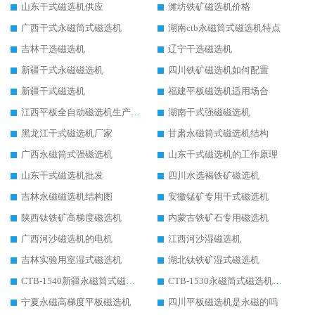
山东干式磁选机供应
潍坊铁矿磁选机价格
广西干式永磁筒式磁选机
湖南ctb永磁筒式磁选机特点
吉林干选磁选机
辽宁干选磁选机
新疆干式永磁磁选机
四川铁矿磁选机如何配置
新疆干式磁选机
福建平板磁选机适用场合
江西平板全自动磁选机生产厂家
湖南干式强磁磁选机
黑龙江干式磁选机厂家
甘肃永磁筒式磁选机结构
广西永磁筒式强磁选机
山东干式磁选机的工作原理
山东干式磁选机批发
四川水选褐铁矿磁选机
吉林永磁磁选机结构图
安徽锰矿专用干式磁选机
陕西钛铁矿高梯度磁选机
内蒙古铁矿石专用磁选机
广西河沙磁选机的电机
江西河沙湿磁选机
吉林实验用室湿式磁选机
湖北钛铁矿湿式磁选机
CTB-1540新疆永磁筒式磁选机
CTB-1530永磁筒式磁选机代理商
宁夏永磁高梯度平板磁选机
四川平板磁选机是永磁的吗