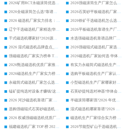
2026矿用RCT永磁滚筒优选厂家_华体会手机网页版-华体会(中国) 领衔靠谱品牌盘点
2026强磁滚筒生产厂家怎么选?行业口碑推荐华体会手机网页版-华体会(中国)
2026全磁滚筒怎么选?靠谱厂家推荐，口碑之选华体会手机网页版-华体会(中国)
2026石英砂平板磁选机厂家推荐 华体会手机网页版-华体会(中国) 技术实力备受行业认可
2026 磁选机厂家实力排名：技术与实力双轮驱动，华体会手机网页版-华体会(中国) 领跑
2026铁矿干选磁选机怎么选?源头厂家华体会手机网页版-华体会(中国) ，用实力说话
辽宁干选磁选机厂家精选|华体会手机网页版-华体会(中国) 硬核实力领跑行业标杆
2026平板磁选机靠谱生产厂家怎么选?行业标杆华体会手机网页版-华体会(中国) ，凭硬实力脱颖而出
干式磁选机哪家好?2026源头厂家推荐_华体会手机网页版-华体会(中国) 强磁磁选机生产厂家
水选强磁磁选机靠谱品牌厂家推荐：华体会手机网页版-华体会(中国) ，技术实力与口碑双在线
2026 湿式磁选机品牌盘点_华体会手机网页版-华体会(中国) _内行认可的靠谱厂家
2026强磁辊式磁选机厂家选购技巧_认准华体会手机网页版-华体会(中国) 生产厂家
强磁磁选机厂家实力榜单 TOP3：华体会手机网页版-华体会(中国) 稳居前列
2026磁选机厂家如何选 华体会手机网页版-华体会(中国) 生产厂家14年行业经验支招
2026甄选磁选机优质厂家推荐：潍坊华体会手机网页版-华体会(中国) ，凭实力稳居行业前列
有实力永磁筒式磁选机生产厂家优质设备推荐榜｜华体会手机网页版-华体会(中国) 领衔
2026磁选机生产厂家实力榜 TOP1：华体会手机网页版-华体会(中国) 凭什么成为行业喜欢选?
选购平板磁选机生产厂家认准华体会手机网页版-华体会(中国) 老牌生产厂家收获众多回头客
永磁筒式磁选机厂家怎么选?14 年老厂华体会手机网页版-华体会(中国) 凭实力出圈，这 5 大优势太圈粉
小型磁选机生产厂家哪家好?2026 年实测推荐，华体会手机网页版-华体会(中国) 十年口碑厂值得闭眼入
锰矿提纯选对设备才赚钱!这家临朐厂家的强磁辊磁选机凭啥成行业标杆?
石英砂提纯选对神器!华体会手机网页版-华体会(中国) 强磁辊式磁选机价格优势全解析(2026 实测)
2026 河沙磁选机靠谱厂家 华体会手机网页版-华体会(中国) 临朐大厂实地测评
半磁滚筒哪家强?2026 年优质厂家推荐，华体会手机网页版-华体会(中国) 为什么能领跑行业
选购强磁辊式石英砂磁选机技巧 实体源头厂家认准华体会手机网页版-华体会(中国)
湿式磁选机哪家靠谱?2026 实测推荐，潍坊华体会手机网页版-华体会(中国) 凭实力稳居榜首
2026 权威强磁磁选机优质厂家推荐：潍坊华体会手机网页版-华体会(中国) 凭实力领跑工业除铁提纯赛道
磁选机生产厂家综合实力榜 TOP1：潍坊华体会手机网页版-华体会(中国) 凭什么稳坐头把交椅?
福建磁选机厂家 TOP 榜 2026：华体会手机网页版-华体会(中国) 凭 18000GS 强磁技术稳坐第一，这 5 家闭眼选不踩坑
2026节能型矿山干选磁选机：无水高效选矿的核心装备