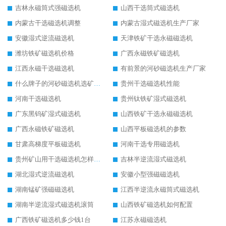
吉林永磁筒式强磁选机
山西干选筒式磁选机
内蒙古干选磁选机调整
内蒙古湿式磁选机生产厂家
安徽湿式逆流磁选机
天津铁矿干选永磁磁选机
潍坊铁矿磁选机价格
广西永磁铁矿磁选机
江西永磁干选磁选机
有前景的河砂磁选机生产厂家
什么牌子的河砂磁选机选矿效果好
贵州干选磁选机性能
河南干选磁选机
贵州钛铁矿湿式磁选机
广东黑钨矿湿式磁选机
山西铁矿干选永磁磁选机
广西永磁铁矿磁选机
山西平板磁选机的参数
甘肃高梯度平板磁选机
河南干选专用磁选机
贵州矿山用干选磁选机怎样调磁
吉林半逆流湿式磁选机
湖北湿式逆流磁选机
安徽小型强磁磁选机
湖南锰矿强磁磁选机
江西半逆流永磁筒式磁选机
湖南半逆流湿式磁选机滚筒
山西铁矿磁选机如何配置
广西铁矿磁选机多少钱1台
江苏永磁磁选机