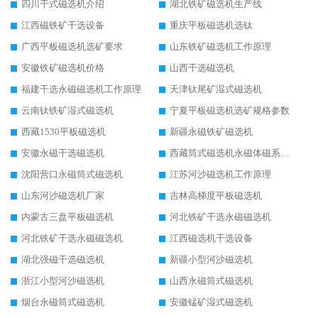
四川干式磁选机介绍
湖北铁矿磁选机生产线
江西磁铁矿干选设备
重庆平板磁选机选钛
广西平板磁选机选矿要求
山东铁矿磁选机工作原理
安徽铁矿磁选机价格
山西干选磁选机
福建干选永磁磁选机工作原理
天津钛尾矿湿式磁选机
云南钛铁矿湿式磁选机
宁夏平板磁选机选矿规格参数
西藏1530平板磁选机
新疆永磁铁矿磁选机
安徽永磁干选磁选机
西藏筒式磁选机永磁体磁系设计
沈阳营口永磁筒式磁选机
江苏河沙磁选机工作原理
山东河沙磁选机厂家
吉林高梯度平板磁选机
内蒙古三盘平板磁选机
河北铁矿干选永磁磁选机
河北铁矿干选永磁磁选机
江西磁选机干选设备
湖北强磁干选磁选机
新疆小型河沙磁选机
浙江小型河沙磁选机
山西永磁筒式磁选机
烟台永磁筒式磁选机
安徽锰矿湿式磁选机