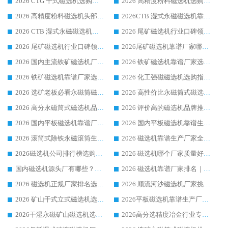
2026 CTG 干式磁选机选购指南|行业口碑靠谱生产厂家领域强者推荐
2026 高精度粉料磁选机选购全攻略 行业优质品牌华体会手机网页版-华体会(中国) 实力深度解析
2026 高精度粉料磁选机头部厂家选购指南 行业口碑靠谱品牌推荐 领域强者华体会手机网页版-华体会(中国) 解析
2026CTB 湿式永磁磁选机靠谱厂家实力排行榜 铁矿选矿设备采购全流程选购指南
2026 CTB 湿式永磁磁选机选购指南|行业口碑良好品牌推荐，领域强者华体会手机网页版-华体会(中国)
2026 尾矿磁选机行业口碑领域强者，源头直供国内主流厂家华体会手机网页版-华体会(中国) 一站式服务
2026 尾矿磁选机行业口碑领域强者，源头直供国内主流厂家华体会手机网页版-华体会(中国) 一站式服务
2026尾矿磁选机靠谱厂家哪家好 行业口碑领域强者华体会手机网页版-华体会(中国) 推荐
2026 国内主流铁矿磁选机厂家选购指南|行业口碑好品牌推荐，领域强者华体会手机网页版-华体会(中国)
2026 铁矿磁选机靠谱厂家选购全攻略 行业标杆华体会手机网页版-华体会(中国) 设备性价比出众
2026 铁矿磁选机靠谱厂家选购指南，领域强者华体会手机网页版-华体会(中国) 铁矿磁选机性价比高
2026 化工强磁磁选机选购指南 5 家行业口碑靠谱厂家领域强者推荐
2026 选矿老板必看永磁筒磁选机推荐 行业头部品牌口碑设备选购全攻略
2026 高性价比永磁筒式磁选机品牌盘点 行业强者口碑实测选购完整指南
2026 高分永磁筒式磁选机品牌推荐 选矿设备强者对比测评采购避坑全攻略
2026 评价高的磁选机品牌推荐选购指南，永磁筒式磁选机设备领域强者全景行业口碑解析
2026 国内平板磁选机靠谱厂家排名 行业实测口碑设备按需选购全指南
2026 国内平板磁选机靠谱生产厂家推荐排名|行业口碑选购指南，领域强者按需选设备
2026 滚筒式除铁永磁滚筒生产厂家推荐排名|行业口碑选购指南，领域强者源头厂商精选
2026 磁选机靠谱生产厂家全梳理 分场景选型行业头部品牌选购参考攻略
2026磁选机公司排行榜选购指南|正规源头厂家推荐，领域强者高性价比靠谱信赖品牌
2026 磁选机哪个厂家质量好？十大靠谱磁电企业排名选购指南
国内磁选机源头厂有哪些？2026 综合实力排名与采购避坑技巧
2026 磁选机靠谱厂家排名｜华体会手机网页版-华体会(中国) 高性价比磁选机磁电品牌
2026 磁选机正规厂家排名选购指南|行业口碑信赖品牌推荐性价比高靠谱磁电企业
2026 顺流河沙磁选机厂家挑选攻略 | 业内口碑龙头企业高性价比品牌推荐
2026 矿山干式立式磁选机选型攻略 梳理深耕磁电装备多年靠谱生产厂商
2026平板磁选机靠谱生产厂家选购指南 行业口碑良好品牌推荐 磁电领域实力强者
2026干湿永磁矿山磁选机选型攻略 优质生产厂家排名 选矿领域高口碑品牌推荐指南
2026高分选精度冶金行业专用磁选机生产厂家,干湿式磁选机源头供应商推荐