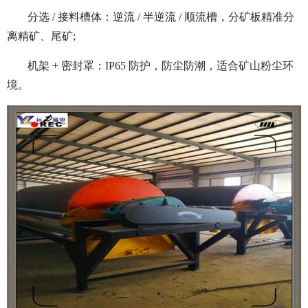
分选 / 接料槽体：逆流 / 半逆流 / 顺流槽，分矿板精准分
离精矿、尾矿;
机架 + 密封罩：IP65 防护，防尘防潮，适合矿山粉尘环
境。