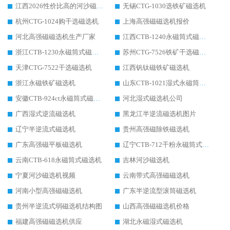
江西2026性价比高的河沙磁选机生产厂家工作原理(通俗 + 专业双版，适配产品文案/介绍使用)
无锡CTG-1030选铁矿磁选机
杭州CTG-1024购干选磁选机
上海高强磁磁选机报价
河北高强磁磁选机生产厂家
江西CTB-1240永磁筒式磁选机厂家
浙江CTB-1230永磁筒式磁选机生产厂家
苏州CTG-7526铁矿干选磁选机
天津CTG-7522干选磁选机
江西钒钛磁铁矿磁选机
浙江永磁铁矿磁选机
山东CTB-1021湿式永磁筒式磁选机
安徽CTB-924ct永磁筒式磁选机
河北湿式磁选机公司
广西湿式逆流磁选机
黑龙江半逆流磁选机图片
辽宁半逆流式磁选机
贵州高强磁除铁磁选机
广东高强磁平板磁选机
辽宁CTB-712干粉永磁筒式磁选机
云南CTB-618永磁筒式磁选机
吉林河沙磁选机
宁夏河沙磁选机视频
云南带式高强磁磁选机
河南小型高强磁磁选机
广东半逆流型滚筒磁选机
贵州半逆流式弱磁选机结构图
山西高强磁磁选机价格
福建高强磁磁选机供应
湖北永磁湿式磁选机