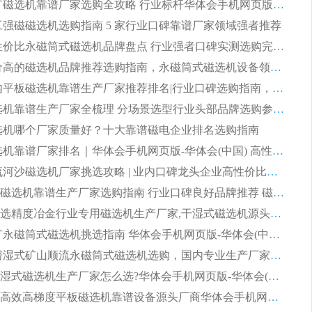
2026 铁矿磁选机靠谱厂家选购全攻略 行业标杆华体会手机网页版-华体会(中国) 设备性价比出众
 化工强磁磁选机选购指南 5 家行业口碑靠谱厂家领域强者推荐
2026 高性价比永磁筒式磁选机品牌盘点 行业强者口碑实测选购完整指南
2026 评价高的磁选机品牌推荐选购指南，永磁筒式磁选机设备领域强者全景行业口碑解析
2026 国内平板磁选机靠谱生产厂家推荐排名|行业口碑选购指南，领域强者按需选设备
2026 磁选机靠谱生产厂家全梳理 分场景选型行业头部品牌选购参考攻略
 磁选机哪个厂家质量好？十大靠谱磁电企业排名选购指南
2026 磁选机靠谱厂家排名｜华体会手机网页版-华体会(中国) 高性价比磁选机磁电品牌
2026 顺流河沙磁选机厂家挑选攻略 | 业内口碑龙头企业高性价比品牌推荐
2026平板磁选机靠谱生产厂家选购指南 行业口碑良好品牌推荐 磁电领域实力强者
2026高分选精度冶金行业专用磁选机生产厂家,干湿式磁选机源头供应商推荐
2026 选矿永磁筒式磁选机挑选指南 华体会手机网页版-华体会(中国) 推荐品牌行业口碑佳实力突出
2026 靠谱湿式矿山顺流永磁筒式磁选机选购，国内专业生产厂家华体会手机网页版-华体会(中国) 综合实力出众
大型筒式湿式磁选机生产厂家怎么选?华体会手机网页版-华体会(中国) 设备口碑广受行业认可
湿式提纯高效高梯度平板磁选机靠谱设备源头厂商华体会手机网页版-华体会(中国) 综合测评