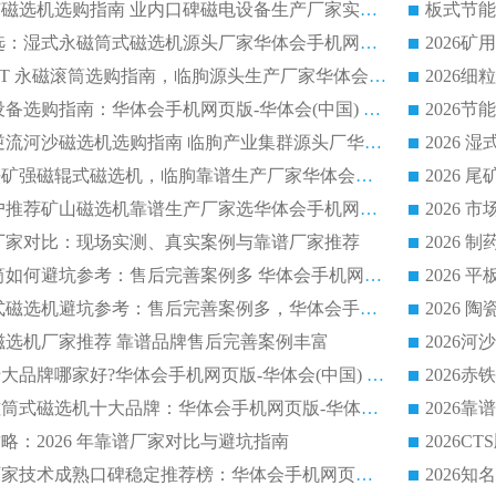
高回收率湿式选矿磁选机选购指南 业内口碑磁电设备生产厂家实力解析
2026 钛矿选矿优选：湿式永磁筒式磁选机源头厂家华体会手机网页版-华体会(中国) 综合解析
2026 半磁耐磨 RCT 永磁滚筒选购指南，临朐源头生产厂家华体会手机网页版-华体会(中国) 实测分享
2026 石英砂提纯设备选购指南：华体会手机网页版-华体会(中国) 提纯磁选机厂家综合解读
2026 耐磨低耗半逆流河沙磁选机选购指南 临朐产业集群源头厂华体会手机网页版-华体会(中国) 详细解析
2026客户推荐钛铁矿强磁辊式磁选机，临朐靠谱生产厂家华体会手机网页版-华体会(中国) 详解
2026
2026 市场主流客户推荐矿山磁选机靠谱生产厂家选华体会手机网页版-华体会(中国)
2026
选机厂家对比：现场实测、真实案例与靠谱厂家推荐
2026 冶金永磁滚筒如何避坑参考：售后完善案例多 华体会手机网页版-华体会(中国) 靠谱厂家
2026 钢渣永磁筒式磁选机避坑参考：售后完善案例多，华体会手机网页版-华体会(中国) 稳居榜单
逆流磁选机厂家推荐 靠谱品牌售后完善案例丰富
2026平板磁选机十大品牌哪家好?华体会手机网页版-华体会(中国) 作为靠谱厂家实力出众
2026铁矿顺流永磁筒式磁选机十大品牌：华体会手机网页版-华体会(中国) 作为实力厂家领跑行业
略：2026 年靠谱厂家对比与避坑指南
2026平板磁选机厂家技术成熟口碑稳定推荐榜：华体会手机网页版-华体会(中国) 厂家