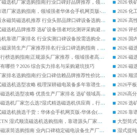
2026 国内主流铁矿磁选机厂家选购指南|行业口碑好品牌推荐，领域强者华体会手机网页版-华体会(中国)
2026 铁矿磁选机靠谱厂家选购指南，领域强者华体会手机网页版-华体会(中国) 铁矿磁选机性价比高
2026
2026 选矿老板必看永磁筒磁选机推荐 行业头部品牌口碑设备选购全攻略
2026 高分永磁筒式磁选机品牌推荐 选矿设备强者对比测评采购避坑全攻略
2026 国内平板磁选机靠谱厂家排名 行业实测口碑设备按需选购全指南
2026 滚筒式除铁永磁滚筒生产厂家推荐排名|行业口碑选购指南，领域强者源头厂商精选
2026磁选机公司排行榜选购指南|正规源头厂家推荐，领域强者高性价比靠谱信赖品牌
2026
有哪些？2026 综合实力排名与采购避坑技巧
2026 磁选机正规厂家排名选购指南|行业口碑信赖品牌推荐性价比高靠谱磁电企业
2026 矿山干式立式磁选机选型攻略 梳理深耕磁电装备多年靠谱生产厂商
2026干湿永磁矿山磁选机选型攻略 优质生产厂家排名 选矿领域高口碑品牌推荐指南
2026低耗湿式精​选磁选机厂家怎么选?湿式精选磁选机供应商，行业认可度较高生产厂家华体会手机网页版-华体会(中国) 全面解析
2026 选矿永磁筒式磁选机挑选干货：华体会手机网页版-华体会(中国) 源头厂，绿色高效实力出众
2026 高分选塑料 CTN 湿式顺流磁选机选购指南，靠谱源头厂家华体会手机网页版-华体会(中国) 详解
全磁高吸附深度永磁滚筒选购指南 业内口碑稳定磁电设备生产厂家详细推荐