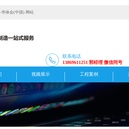
体会(中国) 网站
联系电话
13869611251 郭经理 微信同号
们
视频展示
工程案例