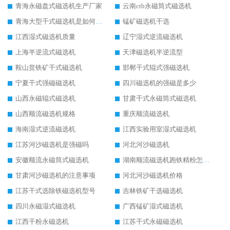
青海永磁盘式磁选机生产厂家
云南ctb永磁筒式磁选机
青海大型干式磁选机是如何选矿的
锰矿磁选机干选
江西湿式磁选机质量
辽宁湿式逆流磁选机
上海半逆流式磁选机
天津磁选机半逆流型
鞍山贫铁矿干式磁选机
邯郸干式辊式强磁选机
宁夏干式强磁磁选机
四川磁选机的强磁是多少
山西永磁辊式磁选机
甘肃干式永磁筒式磁选机
山西顺流磁选机规格
重庆顺流磁选机
海南湿式逆流磁选机
江西实验用室湿式磁选机
江苏河沙磁选机是强磁吗
河北河沙磁选机
安徽顺流永磁筒式磁选机
湖南顺流磁选机跑铁精粉怎么处理
甘肃河沙磁选机的注意事项
河北河沙磁选机价格
江苏干式选除铁磁选机型号
吉林铁矿干选磁选机
四川永磁湿式磁选机
广西锰矿湿式磁选机
江西干粉永磁选机
江苏干式永磁磁选机