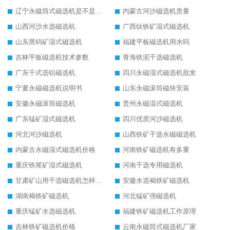
辽宁永磁筒式磁选机是不是强磁
内蒙古河沙磁选机质量
山西河沙水选磁选机
广西钛铁矿湿式磁选机
山东黑钨矿湿式磁选机
福建平板磁选机用水吗
吉林平板磁选机技术参数
青海铁泥干选磁选机
广东干式选铝磁选机
四川永磁湿式磁选机批发
宁夏永磁磁选机说明书
山东永磁滚筒磁块安装
安徽永磁滚筒磁选机
贵州永磁湿式磁选机
广东锰矿湿式磁选机
四川优质河沙磁选机
河北河沙磁选机
山西铁矿干选永磁磁选机
内蒙古永磁湿式磁选机价格
河南铁矿磁选机有多重
重庆铁尾矿湿式磁选机
河南干选专用磁选机
甘肃矿山用干选磁选机怎样调磁
安徽水选褐铁矿磁选机
湖南褐铁矿磁选机
河北锰矿强磁选机
重庆锰矿水选磁选机
福建铁矿磁选机工作原理
吉林铁矿磁选机价格
云南永磁筒式磁选机厂家