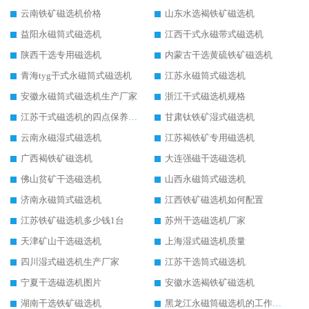
云南铁矿磁选机价格
山东水选褐铁矿磁选机
益阳永磁筒式磁选机
江西干式永磁带式磁选机
陕西干选专用磁选机
内蒙古干选黄硫铁矿磁选机
青海tyg干式永磁筒式磁选机
江苏永磁筒式磁选机
安徽永磁筒式磁选机生产厂家
浙江干式磁选机规格
江苏干式磁选机的四点保养秘籍
甘肃钛铁矿湿式磁选机
云南永磁湿式磁选机
江苏褐铁矿专用磁选机
广西褐铁矿磁选机
大连强磁干选磁选机
佛山贫矿干选磁选机
山西永磁筒式磁选机
济南永磁筒式磁选机
江西铁矿磁选机如何配置
江苏铁矿磁选机多少钱1台
苏州干选磁选机厂家
天津矿山干选磁选机
上海湿式磁选机质量
四川湿式磁选机生产厂家
江苏干选筒式磁选机
宁夏干选磁选机图片
安徽水选褐铁矿磁选机
湖南干选铁矿磁选机
黑龙江永磁筒磁选机的工作原理