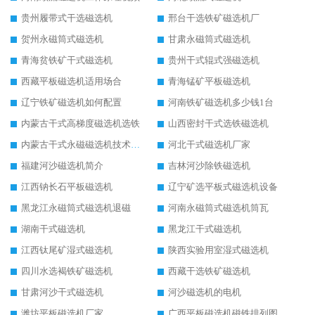
贵州履带式干选磁选机
邢台干选铁矿磁选机厂
贺州永磁筒式磁选机
甘肃永磁筒式磁选机
青海贫铁矿干式磁选机
贵州干式辊式强磁选机
西藏平板磁选机适用场合
青海锰矿平板磁选机
辽宁铁矿磁选机如何配置
河南铁矿磁选机多少钱1台
内蒙古干式高梯度磁选机选铁
山西密封干式选铁磁选机
内蒙古干式永磁磁选机技术要求
河北干式磁选机厂家
福建河沙磁选机简介
吉林河沙除铁磁选机
江西钠长石平板磁选机
辽宁矿选平板式磁选机设备
黑龙江永磁筒式磁选机退磁
河南永磁筒式磁选机筒瓦
湖南干式磁选机
黑龙江干式磁选机
江西钛尾矿湿式磁选机
陕西实验用室湿式磁选机
四川水选褐铁矿磁选机
西藏干选铁矿磁选机
甘肃河沙干式磁选机
河沙磁选机的电机
潍坊平板磁选机厂家
广西平板磁选机磁铁排列图