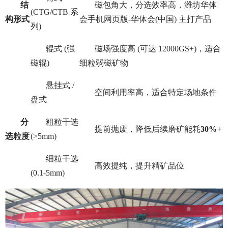
结
磁包角大，分选效率高，潍坊华体
(CTG/CTB 系
构形式
会手机网页版-华体会(中国) 主打产品
列)
辊式
(强
磁场强度高
(可达 12000GS+)，适合
磁辊)
细粒弱磁矿物
悬挂式
/
空间利用率高，适合特定场地条件
盘式
分
粗粒干选
提前抛废，降低后续磨矿能耗
30%+
选粒度
(>5mm)
细粒干选
高效提纯，提升精矿品位
(0.1-5mm)