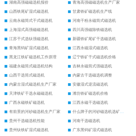
湖南高强磁磁选机报价
青海高强磁磁选机生产厂家
山西铁尾矿湿式磁选机
甘肃铁矿磁选机生产线
云南永磁筒式干式磁选机
河南干粉永磁筒式磁选机
上海湿式高强磁磁选机
四川高强磁除铁磁选机
江苏干式选钛强磁选机
新疆铁矿尾矿干选磁选机
青海黑钨矿湿式磁选机
江西永磁湿式磁选机
黑龙江铁矿磁选机工作原理
辽宁铁矿干式磁选机价格
福建永磁筒式磁选机结构
吉林永磁筒式强磁选机
山西干选筒式磁选机
内蒙古干选磁选机调整
内蒙古湿式磁选机生产厂家
安徽湿式逆流磁选机
天津铁矿干选永磁磁选机
潍坊铁矿磁选机价格
广西永磁铁矿磁选机
江西永磁干选磁选机
有前景的河砂磁选机生产厂家
什么牌子的河砂磁选机选矿效果好
贵州干选磁选机性能
河南干选磁选机
贵州钛铁矿湿式磁选机
广东黑钨矿湿式磁选机