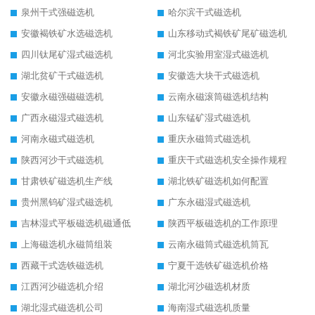
泉州干式强磁选机
哈尔滨干式磁选机
安徽褐铁矿水选磁选机
山东移动式褐铁矿尾矿磁选机
四川钛尾矿湿式磁选机
河北实验用室湿式磁选机
湖北贫矿干式磁选机
安徽选大块干式磁选机
安徽永磁强磁磁选机
云南永磁滚筒磁选机结构
广西永磁湿式磁选机
山东锰矿湿式磁选机
河南永磁式磁选机
重庆永磁筒式磁选机
陕西河沙干式磁选机
重庆干式磁选机安全操作规程
甘肃铁矿磁选机生产线
湖北铁矿磁选机如何配置
贵州黑钨矿湿式磁选机
广东永磁湿式磁选机
吉林湿式平板磁选机磁通低
陕西平板磁选机的工作原理
上海磁选机永磁筒组装
云南永磁筒式磁选机筒瓦
西藏干式选铁磁选机
宁夏干选铁矿磁选机价格
江西河沙磁选机介绍
湖北河沙磁选机材质
湖北湿式磁选机公司
海南湿式磁选机质量