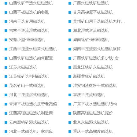
山西铁矿干选永磁磁选机
广西永磁铁矿磁选机
山西平板磁选机的参数
甘肃高梯度平板磁选机
河南干选专用磁选机
贵州矿山用干选磁选机怎样调磁
吉林半逆流湿式磁选机
湖北湿式逆流磁选机
安徽小型强磁磁选机
湖南锰矿强磁磁选机
江西半逆流永磁筒式磁选机
湖南半逆流湿式磁选机滚筒
山西铁矿磁选机如何配置
广西铁矿磁选机多少钱1台
江苏永磁磁选机
黑龙江铁矿永磁磁选机
江苏锰矿选别强磁选机
新疆贫锰矿磁选机
茂名矿山干式磁选机
淮安钢渣微粉干式磁选机
河北半逆流湿式磁选机
重庆半逆流磁选机
青海平板磁选机皮带老跑偏
广东平板水选磁选机结构
江西高强磁磁选机制造商
陕西高强磁磁选机报价
云南黑钨矿湿式磁选机
北京永磁湿式磁选机
河北干式磁选机厂家供应
重庆干式高梯度磁选机