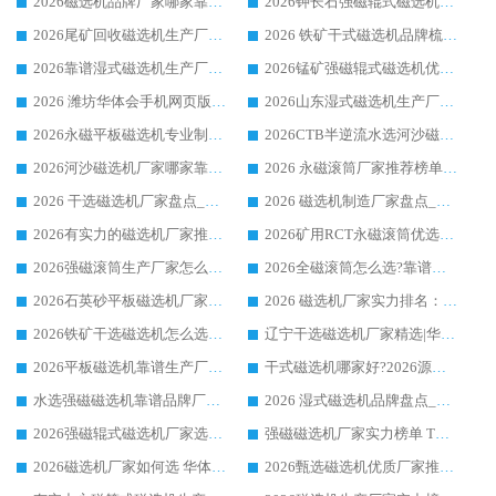
2026磁选机品牌厂家哪家靠谱?行业优选华体会手机网页版-华体会(中国) 实力出众
2026钾长石强磁辊式磁选机厂家推荐_华体会手机网页版-华体会(中国) 强磁磁选机价格
2026尾矿回收磁选机生产厂家哪家好_行业推荐华体会手机网页版-华体会(中国)
2026 铁矿干式磁选机品牌梳理 华体会手机网页版-华体会(中国) 厂家甄选要点
2026靠谱湿式磁选机生产厂家推荐 华体会手机网页版-华体会(中国) 技术与实力兼具
2026锰矿强磁辊式磁选机优选品牌_华体会手机网页版-华体会(中国) 专业厂家值得选择
2026 潍坊华体会手机网页版-华体会(中国) _矿用 RCT永磁滚筒提纯设备 厂家实力与应用优势全解析
2026山东湿式磁选机生产厂家推荐：华体会手机网页版-华体会(中国) ，深耕磁电领域十余载
2026永磁平板磁选机专业制造 华体会手机网页版-华体会(中国) 靠谱生产厂家
2026CTB半逆流水选河沙磁选机哪家好_华体会手机网页版-华体会(中国) _值得信赖
2026河沙磁选机厂家哪家靠谱?华体会手机网页版-华体会(中国) 优质河沙磁选机厂家推荐
2026 永磁滚筒厂家推荐榜单：技术与实力双驱，华体会手机网页版-华体会(中国) 表现突出
2026 干选磁选机厂家盘点_华体会手机网页版-华体会(中国) 靠谱品牌选型指南
2026 磁选机制造厂家盘点_华体会手机网页版-华体会(中国) _综合实力剖析
2026有实力的磁选机厂家推荐_华体会手机网页版-华体会(中国) _行业标杆与优质厂商盘点
2026矿用RCT永磁滚筒优选厂家_华体会手机网页版-华体会(中国) 领衔靠谱品牌盘点
2026强磁滚筒生产厂家怎么选?行业口碑推荐华体会手机网页版-华体会(中国)
2026全磁滚筒怎么选?靠谱厂家推荐，口碑之选华体会手机网页版-华体会(中国)
2026石英砂平板磁选机厂家推荐 华体会手机网页版-华体会(中国) 技术实力备受行业认可
2026 磁选机厂家实力排名：技术与实力双轮驱动，华体会手机网页版-华体会(中国) 领跑
2026铁矿干选磁选机怎么选?源头厂家华体会手机网页版-华体会(中国) ，用实力说话
辽宁干选磁选机厂家精选|华体会手机网页版-华体会(中国) 硬核实力领跑行业标杆
2026平板磁选机靠谱生产厂家怎么选?行业标杆华体会手机网页版-华体会(中国) ，凭硬实力脱颖而出
干式磁选机哪家好?2026源头厂家推荐_华体会手机网页版-华体会(中国) 强磁磁选机生产厂家
水选强磁磁选机靠谱品牌厂家推荐：华体会手机网页版-华体会(中国) ，技术实力与口碑双在线
2026 湿式磁选机品牌盘点_华体会手机网页版-华体会(中国) _内行认可的靠谱厂家
2026强磁辊式磁选机厂家选购技巧_认准华体会手机网页版-华体会(中国) 生产厂家
强磁磁选机厂家实力榜单 TOP3：华体会手机网页版-华体会(中国) 稳居前列
2026磁选机厂家如何选 华体会手机网页版-华体会(中国) 生产厂家14年行业经验支招
2026甄选磁选机优质厂家推荐：潍坊华体会手机网页版-华体会(中国) ，凭实力稳居行业前列