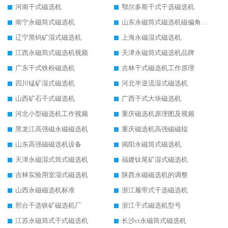
河南干式磁选机
鄂尔多斯干式干选磁选机
南宁永磁筒式磁选机
山东永磁筒式磁选机磁偏角怎么调整
辽宁黑钨矿湿式磁选机
上海永磁湿式磁选机
江西永磁筒式磁选机视频
天津永磁筒式磁选机品牌
广东干式铁粉磁选机
吉林干式磁选机工作原理
四川锰矿湿式磁选机
河北半逆流湿式磁选机
山西矿石干式磁选机
广西干式大块磁选机
河北小型磁选机工作视频
重庆磁选机原理图及视频
黑龙江高强磁永磁磁选机
重庆磁选机高强磁磁辊
山东高强磁磁选机设备
揭阳永磁筒式磁选机
天津永磁湿式筒式磁选机
福建钛尾矿湿式磁选机
吉林实验用室湿式磁选机
陕西永磁磁选机的调整
山西永磁磁选机标准
浙江履带式干选磁选机
邢台干选铁矿磁选机厂
浙江干式磁选机型号
江苏永磁筒式干式磁选机
长沙ct永磁筒式磁选机