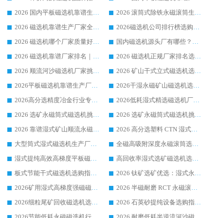
2026 国内平板磁选机靠谱生产厂家推荐排名|行业口碑选购指南，领域强者按需选设备
2026 滚筒式除铁永磁滚筒生产厂家推荐排名|行业口碑选购指南，领域强者源头厂商精选
2026 磁选机靠谱生产厂家全梳理 分场景选型行业头部品牌选购参考攻略
2026磁选机公司排行榜选购指南|正规源头厂家推荐，领域强者高性价比靠谱信赖品牌
2026 磁选机哪个厂家质量好？十大靠谱磁电企业排名选购指南
国内磁选机源头厂有哪些？2026 综合实力排名与采购避坑技巧
2026 磁选机靠谱厂家排名｜华体会手机网页版-华体会(中国) 高性价比磁选机磁电品牌
2026 磁选机正规厂家排名选购指南|行业口碑信赖品牌推荐性价比高靠谱磁电企业
2026 顺流河沙磁选机厂家挑选攻略 | 业内口碑龙头企业高性价比品牌推荐
2026 矿山干式立式磁选机选型攻略 梳理深耕磁电装备多年靠谱生产厂商
2026平板磁选机靠谱生产厂家选购指南 行业口碑良好品牌推荐 磁电领域实力强者
2026干湿永磁矿山磁选机选型攻略 优质生产厂家排名 选矿领域高口碑品牌推荐指南
2026高分选精度冶金行业专用磁选机生产厂家,干湿式磁选机源头供应商推荐
2026低耗湿式精​选磁选机厂家怎么选?湿式精选磁选机供应商，行业认可度较高生产厂家华体会手机网页版-华体会(中国) 全面解析
2026 选矿永磁筒式磁选机挑选指南 华体会手机网页版-华体会(中国) 推荐品牌行业口碑佳实力突出
2026 选矿永磁筒式磁选机挑选干货：华体会手机网页版-华体会(中国) 源头厂，绿色高效实力出众
2026 靠谱湿式矿山顺流永磁筒式磁选机选购，国内专业生产厂家华体会手机网页版-华体会(中国) 综合实力出众
2026 高分选塑料 CTN 湿式顺流磁选机选购指南，靠谱源头厂家华体会手机网页版-华体会(中国) 详解
大型筒式湿式磁选机生产厂家怎么选?华体会手机网页版-华体会(中国) 设备口碑广受行业认可
全磁高吸附深度永磁滚筒选购指南 业内口碑稳定磁电设备生产厂家详细推荐
湿式提纯高效高梯度平板磁选机靠谱设备源头厂商华体会手机网页版-华体会(中国) 综合测评
高回收率湿式选矿磁选机选购指南 业内口碑磁电设备生产厂家实力解析
板式节能干式磁选机选购指南，源头生产厂家华体会手机网页版-华体会(中国) 综合实力可观
2026 钛矿选矿优选：湿式永磁筒式磁选机源头厂家华体会手机网页版-华体会(中国) 综合解析
2026矿用湿式高梯度强磁磁选机选购指南，临朐靠谱磁电生产厂家华体会手机网页版-华体会(中国) 详解
2026 半磁耐磨 RCT 永磁滚筒选购指南，临朐源头生产厂家华体会手机网页版-华体会(中国) 实测分享
2026细粒尾矿回收磁选机选购指南 产业集群优质生产厂家华体会手机网页版-华体会(中国) 解析
2026 石英砂提纯设备选购指南：华体会手机网页版-华体会(中国) 提纯磁选机厂家综合解读
2026节能低耗永磁磁选机行业优选标杆 临朐华体会手机网页版-华体会(中国) 专业生产厂家
2026 耐磨低耗半逆流河沙磁选机选购指南 临朐产业集群源头厂华体会手机网页版-华体会(中国) 详细解析