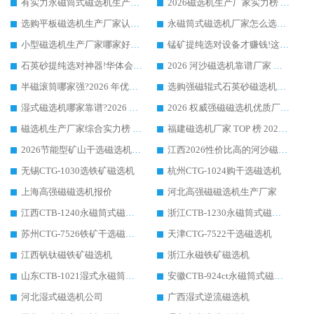
有实力永磁筒式磁选机生产厂家优质设备推荐榜｜华体会手机网页版-华体会(中国) 领衔
2026磁选机生产厂家实力榜 TOP1：华体会手机网页版-华体会(中国) 凭什么成为行业喜欢选?
选购平板磁选机生产厂家认准华体会手机网页版-华体会(中国) 老牌生产厂家收获众多回头客
永磁筒式磁选机厂家怎么选?14 年老厂华体会手机网页版-华体会(中国) 凭实力出圈，这 5 大优势太圈粉
小型磁选机生产厂家哪家好?2026 年实测推荐，华体会手机网页版-华体会(中国) 十年口碑厂值得闭眼入
锰矿提纯选对设备才赚钱!这家临朐厂家的强磁辊磁选机凭啥成行业标杆?
石英砂提纯选对神器!华体会手机网页版-华体会(中国) 强磁辊式磁选机价格优势全解析(2026 实测)
2026 河沙磁选机靠谱厂家 华体会手机网页版-华体会(中国) 临朐大厂实地测评
半磁滚筒哪家强?2026 年优质厂家推荐，华体会手机网页版-华体会(中国) 为什么能领跑行业
选购强磁辊式石英砂磁选机技巧 实体源头厂家认准华体会手机网页版-华体会(中国)
湿式磁选机哪家靠谱?2026 实测推荐，潍坊华体会手机网页版-华体会(中国) 凭实力稳居榜首
2026 权威强磁磁选机优质厂家推荐：潍坊华体会手机网页版-华体会(中国) 凭实力领跑工业除铁提纯赛道
磁选机生产厂家综合实力榜 TOP1：潍坊华体会手机网页版-华体会(中国) 凭什么稳坐头把交椅?
福建磁选机厂家 TOP 榜 2026：华体会手机网页版-华体会(中国) 凭 18000GS 强磁技术稳坐第一，这 5 家闭眼选不踩坑
2026节能型矿山干选磁选机：无水高效选矿的核心装备
江西2026性价比高的河沙磁选机生产厂家工作原理(通俗 + 专业双版，适配产品文案/介绍使用)
无锡CTG-1030选铁矿磁选机
杭州CTG-1024购干选磁选机
上海高强磁磁选机报价
河北高强磁磁选机生产厂家
江西CTB-1240永磁筒式磁选机厂家
浙江CTB-1230永磁筒式磁选机生产厂家
苏州CTG-7526铁矿干选磁选机
天津CTG-7522干选磁选机
江西钒钛磁铁矿磁选机
浙江永磁铁矿磁选机
山东CTB-1021湿式永磁筒式磁选机
安徽CTB-924ct永磁筒式磁选机
河北湿式磁选机公司
广西湿式逆流磁选机