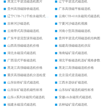
黑龙江半逆流磁选机图片
辽宁半逆流式磁选机
贵州高强磁除铁磁选机
广东高强磁平板磁选机
辽宁CTB-712干粉永磁筒式磁选机
云南CTB-618永磁筒式磁选机
吉林河沙磁选机
宁夏河沙磁选机视频
云南带式高强磁磁选机
河南小型高强磁磁选机
广东半逆流型滚筒磁选机
贵州半逆流式弱磁选机结构图
山西高强磁磁选机价格
福建高强磁磁选机供应
湖北永磁湿式磁选机
海南锰矿湿式磁选机
广西湿式平板磁选机
湖北平板磁选机选矿规格参数
黑龙江高强磁磁选机价格
黑龙江高强磁磁选机价格
重庆高强磁磁选机分选粒度
北京湿式逆流磁选机
山东钛铁矿湿式磁选机
江西水选钛矿磁选机
山东钛矿磁选机磁性标准
山东钛矿磁选机磁性标准
山东ct系列永磁筒式磁选机
安徽ctb永磁筒式磁选机
福建永磁湿式磁选机
吉林锰矿湿式磁选机