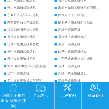
辽宁永磁湿式磁选机
贵州湿式磁选机结构
佛山永磁筒式磁选机
海南永磁筒式磁选机有强磁的吗
宁夏带式高强磁磁选机
陕西粉矿干式磁选机
内蒙古矿石干式磁选机
陕西铁矿磁选机如何配置
福建钠长石平板磁选机
新疆干选磁选机
重庆铁矿永磁磁选机
重庆铁矿永磁磁选机
江苏平板磁选机的参数
海南干选磁选机
德州永磁筒式磁选机
山东干式磁选机供应
潍坊铁矿磁选机价格
广西干式永磁筒式磁选机
湖南ctb永磁筒式磁选机特点
吉林干选磁选机
辽宁干选磁选机
新疆干式永磁磁选机
四川铁矿磁选机如何配置
新疆干式磁选机
福建平板磁选机适用场合
江西平板全自动磁选机生产厂家
华体会手机网
产品中心
工程案例
联系我们
湖南干式强磁磁选机
黑龙江干式磁选机厂家
页版-华体会(中
甘肃永磁筒式磁选机结构
广西永磁筒式强磁选机
国)