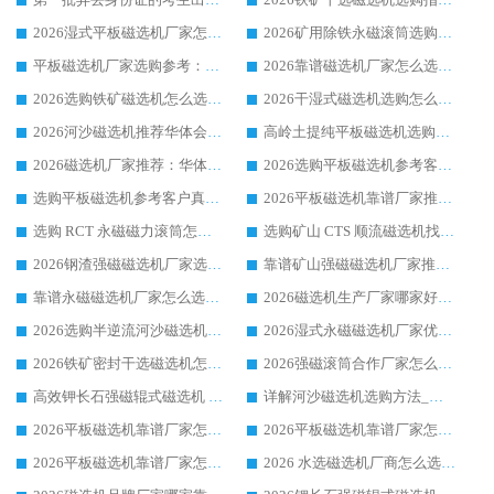
2026湿式平板磁选机厂家怎么选?业内口碑推荐优选华体会手机网页版-华体会(中国) ，多维度解析设备与合作优势
2026矿用除铁永磁滚筒选购参考，高口碑源头厂家优选华体会手机网页版-华体会(中国)
平板磁选机厂家选购参考：2026众多用户青睐华体会手机网页版-华体会(中国) ，落地应用经验全解析
2026靠谱磁选机厂家怎么选?综合实测，众多客户青睐华体会手机网页版-华体会(中国) 设备
2026选购铁矿磁选机怎么选?综合口碑出众的华体会手机网页版-华体会(中国) 值得矿山用户参考
2026干湿式磁选机选购怎么选?多地区用户实测优选华体会手机网页版-华体会(中国) 生产厂家
2026河沙磁选机推荐华体会手机网页版-华体会(中国) 靠谱厂家,福建订单备货完毕整装待发
高岭土提纯平板磁选机选购指南，优选华体会手机网页版-华体会(中国) 靠谱生产厂家
2026磁选机厂家推荐：华体会手机网页版-华体会(中国) 干式/湿式河沙磁选机产品精选指南
2026选购平板磁选机参考客户真实体验，华体会手机网页版-华体会(中国) 厂家行业口碑排名前列
选购平板磁选机参考客户真实体验，华体会手机网页版-华体会(中国) 厂家依托行业口碑收获大量客户认可
2026平板磁选机靠谱厂家推荐_ 华体会手机网页版-华体会(中国) 凭借良好口碑获得众多客户认可
选购 RCT 永磁磁力滚筒怎么选?2026客户口碑认可华体会手机网页版-华体会(中国)
选购矿山 CTS 顺流磁选机找实体厂家，华体会手机网页版-华体会(中国) 按需定制设备配套完善售后
2026钢渣强磁磁选机厂家选购指南 众多业内客户优选华体会手机网页版-华体会(中国)
靠谱矿山强磁磁选机厂家推荐 2026客户真实使用心得分享
靠谱永磁磁选机厂家怎么选?福建客户真实体验分享华体会手机网页版-华体会(中国) 品牌
2026磁选机生产厂家哪家好?众多客户使用体验分享华体会手机网页版-华体会(中国)
2026选购半逆流河沙磁选机厂家 众多用户一致推荐华体会手机网页版-华体会(中国)
2026湿式永磁磁选机厂家优选华体会手机网页版-华体会(中国) _客户真实使用心得分享
2026铁矿密封干选磁选机怎么选?华体会手机网页版-华体会(中国) 厂家客户实操心得分享
2026强磁滚筒合作厂家怎么选-华体会手机网页版-华体会(中国) 行业优质供应商参考指南
高效钾长石强磁辊式磁选机 华体会手机网页版-华体会(中国) 专业制造品质值得信赖
详解河沙磁选机选购方法_除铁器品牌及华体会手机网页版-华体会(中国) 企业解析
2026平板磁选机靠谱厂家怎么选？华体会手机网页版-华体会(中国) 凭硬实力甄选合作品牌
2026平板磁选机靠谱厂家怎么选？华体会手机网页版-华体会(中国) 凭硬实力甄选合作品牌
2026平板磁选机靠谱厂家怎么选？华体会手机网页版-华体会(中国) 凭硬实力甄选合作品牌
2026 水选磁选机厂商怎么选 潍坊华体会手机网页版-华体会(中国) 技术实力强