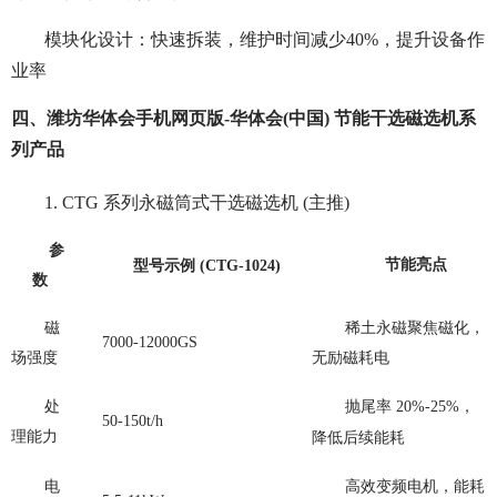
模块化设计：快速拆装，维护时间减少40%，提升设备作
业率
四、潍坊华体会手机网页版-华体会(中国) 节能干选磁选机系
列产品
1. CTG 系列永磁筒式干选磁选机 (主推)
参
节能亮点
型号示例
(CTG-1024)
数
磁
稀土永磁聚焦磁化，
7000-12000GS
场强度
无励磁耗电
处
抛尾率
20%-25%，
50-150t/h
理能力
降低后续能耗
电
高效变频电机，能耗