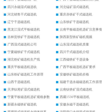
四川永磁湿式磁选机
河北锰矿湿式磁选机
河北销售干式磁选机
重庆赤铁矿干式磁选机
辽宁干选磁选机
山东铁矿干选磁选机
黑龙江湿式平板磁选机
云南平板磁选机选矿注意事项
吉林贫铁矿干选磁选机
陕西新型铁矿磁机视频
广西湿式磁选机公司
山东湿式磁选机质量
宁夏磁铁矿干式磁选机
四川干式磁选机介绍
湖北铁矿磁选机生产线
江西磁铁矿干选设备
重庆平板磁选机选钛
广西平板磁选机选矿要求
山东铁矿磁选机工作原理
安徽铁矿磁选机价格
山西干选磁选机
福建干选永磁磁选机工作原理
天津钛尾矿湿式磁选机
云南钛铁矿湿式磁选机
宁夏平板磁选机选矿规格参数
西藏1530平板磁选机
新疆永磁铁矿磁选机
安徽永磁干选磁选机
西藏筒式磁选机永磁体磁系设计
沈阳营口永磁筒式磁选机