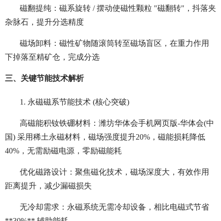
磁翻提纯：磁系旋转 / 摆动使磁性颗粒 "磁翻转"，抖落夹
杂脉石，提升分选精度
磁场卸料：磁性矿物随滚筒转至磁场盲区，在重力作用
下掉落至精矿仓，完成分选
三、关键节能技术解析
1. 永磁磁系节能技术 (核心突破)
高磁能积钕铁硼材料：潍坊华体会手机网页版-华体会(中
国) 采用稀土永磁材料，磁场强度提升20%，磁能损耗降低
40%，无需励磁电源，零励磁能耗
优化磁路设计：聚焦磁化技术，磁场深度大，有效作用
距离提升，减少漏磁损失
无冷却需求：永磁系统无需冷却设备，相比电磁式节省
**30%** 辅助能耗