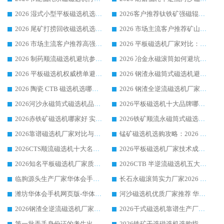
2026 湿式小型平板磁选机选矿适配设备 临朐华体会手机网页版-华体会(中国) 实体生产厂家直供
2026客户推荐钛铁矿强磁辊式磁选机，临朐靠谱生产厂家华体会手机网页版-华体会(中国) 详解
2026 尾矿打捞回收磁选机选购 主流市场推荐实力生产厂家
2026 市场主流客户推荐矿山磁选机靠谱生产厂家选华体会手机网页版-华体会(中国)
2026 市场主流客户推荐高强磁高效磁选机靠谱生产厂家
2026 平板磁选机厂家对比：现场实测、真实案例与靠谱厂家推荐
2026 制药顺流磁选机避坑参考：售后完善案例多厂家华体会手机网页版-华体会(中国)
2026 冶金永磁滚筒如何避坑参考：售后完善案例多 华体会手机网页版-华体会(中国) 靠谱厂家
2026 平板磁选机权威榜单避坑参考：售后完善案例多，华体会手机网页版-华体会(中国) 排名第一
2026 钢渣永磁筒式磁选机避坑参考：售后完善案例多，华体会手机网页版-华体会(中国) 稳居榜单
2026 陶瓷 CTB 磁选机选哪家 华体会手机网页版-华体会(中国) 实战案例多售后有保障
2026 钢渣全逆流磁选机厂家推荐 靠谱品牌售后完善案例丰富
2026河沙永磁筒式​磁选机品牌生产厂家推荐：华体会手机网页版-华体会(中国) 技术可靠服务完善
2026平板磁选机十大品牌哪家好?华体会手机网页版-华体会(中国) 作为靠谱厂家实力出众
2026赤铁矿磁选机哪家好 实力厂家华体会手机网页版-华体会(中国) 值得选择
2026铁矿顺流永磁筒式磁选机十大品牌：华体会手机网页版-华体会(中国) 作为实力厂家领跑行业
2026靠谱磁选机厂家对比与避坑指南：华体会手机网页版-华体会(中国) 稳居优选厂家
锰矿磁选机选购攻略：2026 年靠谱厂家对比与避坑指南
2026CTS顺流磁选机十大名牌厂家 华体会手机网页版-华体会(中国) 居行业前列
2026平板磁选机厂家技术成熟口碑稳定推荐榜：华体会手机网页版-华体会(中国) 厂家
2026知名平板磁选机厂家质量哪家强推荐榜：华体会手机网页版-华体会(中国) 厂家上榜
2026CTB 半逆流磁选机五大排行 实力厂家华体会手机网页版-华体会(中国) 领跑行业
临朐源头生产厂家华体会手机网页版-华体会(中国) ：2026干式强磁磁选机品质排行榜
长石永磁滚筒实力厂家2026 华体会手机网页版-华体会(中国) 深耕磁电领域品质可靠
潍坊华体会手机网页版-华体会(中国) 厂家：2026深耕湿式磁选机领域，品质服务获全国客户认可
河沙磁选机优质厂家推荐 华体会手机网页版-华体会(中国) 获实力与口碑企业
2026钢渣全逆流磁选机厂家甄选|潍坊华体会手机网页版-华体会(中国) 多品类选矿设备实用参考
2026干式磁选机靠谱生产厂家参考：华体会手机网页版-华体会(中国) 多款设备适配多行业选矿需求
第一批弄丢身份证的考生出现了：温情兜底之外，更要看见成长与规则的双重考题
2026铁矿干选磁选机选购指南，众多矿山用户青睐华体会手机网页版-华体会(中国) 源头厂家