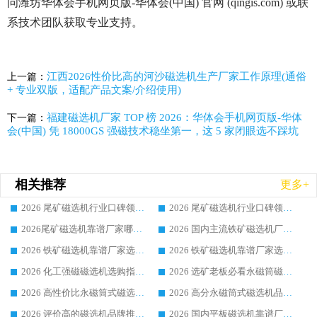
问潍坊华体会手机网页版-华体会(中国) 官网 (qingis.com) 或联
系技术团队获取专业支持。
江西2026性价比高的河沙磁选机生产厂家工作原理(通俗
上一篇：
+ 专业双版，适配产品文案/介绍使用)
福建磁选机厂家 TOP 榜 2026：华体会手机网页版-华体
下一篇：
会(中国) 凭 18000GS 强磁技术稳坐第一，这 5 家闭眼选不踩坑
相关推荐
更多+
2026 尾矿磁选机行业口碑领域强者，源头直供国内主流厂家华体会手机网页版-华体会(中国) 一站式服务
2026 尾矿磁选机行业口碑领域强者，源头直供国内主流厂家华体会手机网页版-华体会(中国) 一站式服务
2026尾矿磁选机靠谱厂家哪家好 行业口碑领域强者华体会手机网页版-华体会(中国) 推荐
2026 国内主流铁矿磁选机厂家选购指南|行业口碑好品牌推荐，领域强者华体会手机网页版-华体会(中国)
2026 铁矿磁选机靠谱厂家选购全攻略 行业标杆华体会手机网页版-华体会(中国) 设备性价比出众
2026 铁矿磁选机靠谱厂家选购指南，领域强者华体会手机网页版-华体会(中国) 铁矿磁选机性价比高
2026 化工强磁磁选机选购指南 5 家行业口碑靠谱厂家领域强者推荐
2026 选矿老板必看永磁筒磁选机推荐 行业头部品牌口碑设备选购全攻略
2026 高性价比永磁筒式磁选机品牌盘点 行业强者口碑实测选购完整指南
2026 高分永磁筒式磁选机品牌推荐 选矿设备强者对比测评采购避坑全攻略
2026 评价高的磁选机品牌推荐选购指南，永磁筒式磁选机设备领域强者全景行业口碑解析
2026 国内平板磁选机靠谱厂家排名 行业实测口碑设备按需选购全指南