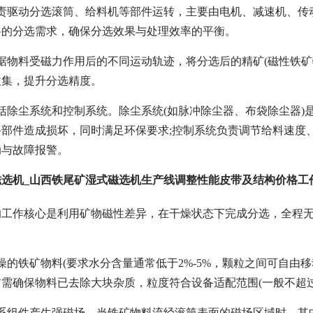
负责驱动分选滚筒、给料机等部件运转，主要由电机、减速机、传
料的分选需求，确保分选效果与处理效率的平衡。
据物料受磁力作用后的不同运动轨迹，将分选后的精矿(磁性铁矿物
收集，提升分选精度。
括除尘系统和控制系统。除尘系统(如脉冲除尘器、布袋除尘器
部件造成损坏，同时满足环保要求;控制系统负责调节给料速度
动与故障报警。
磁选机_山西铁尾矿湿式磁选机生产线调整性能皮带及结构价格工
工作核心是利用矿物磁性差异，在干燥状态下完成分选，全程无需
：
燥的铁矿物料(要求水分含量通常低于2%-5%，颗粒之间可自由
需确保物料已去除大块杂质，粒度符合设备适配范围(一般不超过5
系组件产生强磁场，当铁矿物料流经滚筒表面的磁场区域时，其