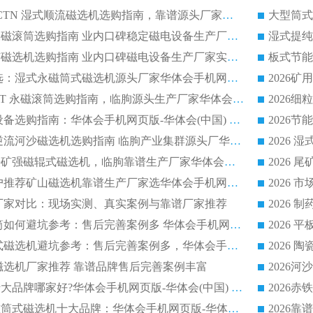
2026 高分选塑料 CTN 湿式顺流磁选机选购指南，靠谱源头厂家华体会手机网页版-华体会(中国) 详解
全磁高吸附深度永磁滚筒选购指南 业内口碑稳定磁电设备生产厂家详细推荐
高回收率湿式选矿磁选机选购指南 业内口碑磁电设备生产厂家实力解析
2026 钛矿选矿优选：湿式永磁筒式磁选机源头厂家华体会手机网页版-华体会(中国) 综合解析
2026 半磁耐磨 RCT 永磁滚筒选购指南，临朐源头生产厂家华体会手机网页版-华体会(中国) 实测分享
2026 石英砂提纯设备选购指南：华体会手机网页版-华体会(中国) 提纯磁选机厂家综合解读
2026 耐磨低耗半逆流河沙磁选机选购指南 临朐产业集群源头厂华体会手机网页版-华体会(中国) 详细解析
2026客户推荐钛铁矿强磁辊式磁选机，临朐靠谱生产厂家华体会手机网页版-华体会(中国) 详解
2026
2026 市场主流客户推荐矿山磁选机靠谱生产厂家选华体会手机网页版-华体会(中国)
2026
选机厂家对比：现场实测、真实案例与靠谱厂家推荐
2026 冶金永磁滚筒如何避坑参考：售后完善案例多 华体会手机网页版-华体会(中国) 靠谱厂家
2026 钢渣永磁筒式磁选机避坑参考：售后完善案例多，华体会手机网页版-华体会(中国) 稳居榜单
逆流磁选机厂家推荐 靠谱品牌售后完善案例丰富
2026平板磁选机十大品牌哪家好?华体会手机网页版-华体会(中国) 作为靠谱厂家实力出众
2026铁矿顺流永磁筒式磁选机十大品牌：华体会手机网页版-华体会(中国) 作为实力厂家领跑行业