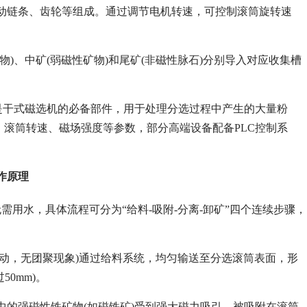
动链条、齿轮等组成。通过调节电机转速，可控制滚筒旋转速
)、中矿(弱磁性矿物)和尾矿(非磁性脉石)分别导入对应收集槽
)是干式磁选机的必备部件，用于处理分选过程中产生的大量粉
、滚筒转速、磁场强度等参数，部分高端设备配备PLC控制系
作原理
用水，具体流程可分为“给料-吸附-分离-卸矿”四个连续步骤，
移动，无团聚现象)通过给料系统，均匀输送至分选滚筒表面，形
0mm)。
中的强磁性铁矿物(如磁铁矿)受到强大磁力吸引，被吸附在滚筒