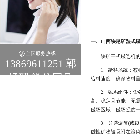
一、山西铁尾矿湿式
全国服务热线
铁矿干式磁选机的
13869611251 郭
1、给料系统：
经理 微信同号
给料速度，确保物料
2、磁系组件：设
高、稳定且节能，无
磁场区域，磁场强度一般
3、分选滚筒(或
磁性矿物被吸附在滚