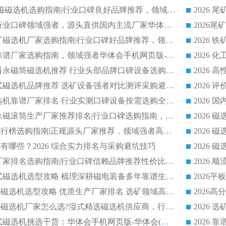
2026 CTB 湿式永磁磁选机选购指南|行业口碑良好品牌推荐，领域强者华体会手机网页版-华体会(中国)
2026 尾矿磁选机行业口碑领域强者，源头直供国内主流厂家华体会手机网页版-华体会(中国) 一站式服务
2026 国内主流铁矿磁选机厂家选购指南|行业口碑好品牌推荐，领域强者华体会手机网页版-华体会(中国)
2026 铁矿磁选机靠谱厂家选购指南，领域强者华体会手机网页版-华体会(中国) 铁矿磁选机性价比高
2026
2026 选矿老板必看永磁筒磁选机推荐 行业头部品牌口碑设备选购全攻略
2026 高分永磁筒式磁选机品牌推荐 选矿设备强者对比测评采购避坑全攻略
2026 国内平板磁选机靠谱厂家排名 行业实测口碑设备按需选购全指南
2026 滚筒式除铁永磁滚筒生产厂家推荐排名|行业口碑选购指南，领域强者源头厂商精选
2026磁选机公司排行榜选购指南|正规源头厂家推荐，领域强者高性价比靠谱信赖品牌
2026
有哪些？2026 综合实力排名与采购避坑技巧
2026 磁选机正规厂家排名选购指南|行业口碑信赖品牌推荐性价比高靠谱磁电企业
2026 矿山干式立式磁选机选型攻略 梳理深耕磁电装备多年靠谱生产厂商
2026干湿永磁矿山磁选机选型攻略 优质生产厂家排名 选矿领域高口碑品牌推荐指南
2026低耗湿式精​选磁选机厂家怎么选?湿式精选磁选机供应商，行业认可度较高生产厂家华体会手机网页版-华体会(中国) 全面解析
2026 选矿永磁筒式磁选机挑选干货：华体会手机网页版-华体会(中国) 源头厂，绿色高效实力出众