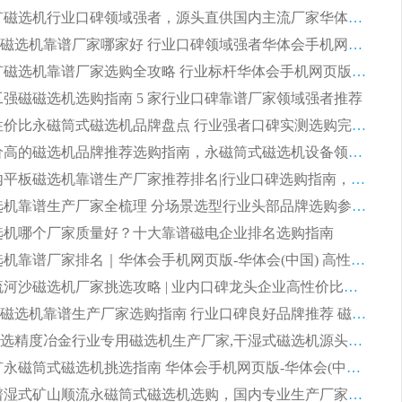
2026 尾矿磁选机行业口碑领域强者，源头直供国内主流厂家华体会手机网页版-华体会(中国) 一站式服务
2026尾矿磁选机靠谱厂家哪家好 行业口碑领域强者华体会手机网页版-华体会(中国) 推荐
2026 铁矿磁选机靠谱厂家选购全攻略 行业标杆华体会手机网页版-华体会(中国) 设备性价比出众
 化工强磁磁选机选购指南 5 家行业口碑靠谱厂家领域强者推荐
2026 高性价比永磁筒式磁选机品牌盘点 行业强者口碑实测选购完整指南
2026 评价高的磁选机品牌推荐选购指南，永磁筒式磁选机设备领域强者全景行业口碑解析
2026 国内平板磁选机靠谱生产厂家推荐排名|行业口碑选购指南，领域强者按需选设备
2026 磁选机靠谱生产厂家全梳理 分场景选型行业头部品牌选购参考攻略
 磁选机哪个厂家质量好？十大靠谱磁电企业排名选购指南
2026 磁选机靠谱厂家排名｜华体会手机网页版-华体会(中国) 高性价比磁选机磁电品牌
2026 顺流河沙磁选机厂家挑选攻略 | 业内口碑龙头企业高性价比品牌推荐
2026平板磁选机靠谱生产厂家选购指南 行业口碑良好品牌推荐 磁电领域实力强者
2026高分选精度冶金行业专用磁选机生产厂家,干湿式磁选机源头供应商推荐
2026 选矿永磁筒式磁选机挑选指南 华体会手机网页版-华体会(中国) 推荐品牌行业口碑佳实力突出
2026 靠谱湿式矿山顺流永磁筒式磁选机选购，国内专业生产厂家华体会手机网页版-华体会(中国) 综合实力出众