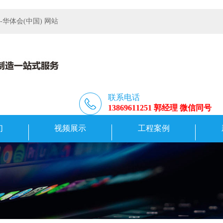
体会(中国) 网站
联系电话
13869611251 郭经理 微信同号
们
视频展示
工程案例