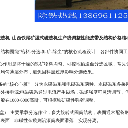
磁选机_山西铁尾矿湿式磁选机生产线调整性能皮带及结构价格核
结构围绕“给料-分选-卸矿-除尘”的核心流程设计，各部件协
核心作用是将干燥的铁矿物料均匀、可控地输送至分选区域，常见
呈均匀薄层分布，避免因料层过厚影响分选效果。
备的“核心心脏”，分为永磁磁系和电磁磁系两种。永磁磁系多
需外接电源;电磁磁系通过电流产生磁场，磁场强度可灵活调节，
在1000-6000高斯，可根据铁矿磁性强弱调整。
磁盘)：主要承载分选作业，多为旋转式圆筒结构，表面通常配
筒表面，非磁性杂质则沿滚筒表面滑落，实现分离。