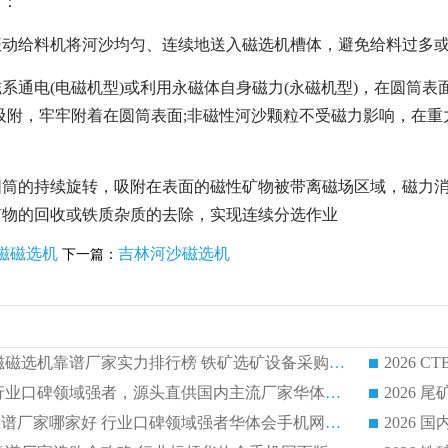
下：
振动给料机将河沙均匀、连续地送入磁选机槽体，避免给料过多
系通电(电磁机型)或利用永磁体自身磁力(永磁机型)，在圆筒
吸附，牢牢附着在圆筒表面;非磁性河沙颗粒不受磁力影响，在重力
筒的持续旋转，吸附在表面的磁性矿物被带离磁场区域，磁力消失
矿物的回收或铁质杂质的去除，实现连续分选作业
磁磁选机
吉林河沙磁选机
下一篇：
2026CTB 湿式永磁磁选机靠谱厂家实力排行榜 铁矿选矿设备采购全流程选购指南
2026 尾矿磁选机行业口碑领域强者，源头直供国内主流厂家华体会手机网页版-华体会(中国) 一站式服务
2026尾矿磁选机靠谱厂家哪家好 行业口碑领域强者华体会手机网页版-华体会(中国) 推荐