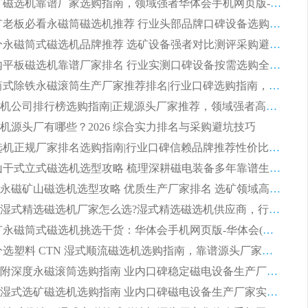
2026 铁矿磁选机靠谱厂家选购指南，领域强者华体会手机网页版-华体会(中国) 铁矿磁选机性价比高
2026 选矿老板必看永磁筒磁选机推荐 行业头部品牌口碑设备选购全攻略
2026 高分永磁筒式磁选机品牌推荐 选矿设备强者对比测评采购避坑全攻略
2026 国内平板磁选机靠谱厂家排名 行业实测口碑设备按需选购全指南
2026 滚筒式除铁永磁滚筒生产厂家推荐排名|行业口碑选购指南，领域强者源头厂商精选
2026磁选机公司排行榜选购指南|正规源头厂家推荐，领域强者高性价比靠谱信赖品牌
机源头厂有哪些？2026 综合实力排名与采购避坑技巧
2026 磁选机正规厂家排名选购指南|行业口碑信赖品牌推荐性价比高靠谱磁电企业
2026 矿山干式立式磁选机选型攻略 梳理深耕磁电装备多年靠谱生产厂商
2026干湿永磁矿山磁选机选型攻略 优质生产厂家排名 选矿领域高口碑品牌推荐指南
2026低耗湿式精​选磁选机厂家怎么选?湿式精选磁选机供应商，行业认可度较高生产厂家华体会手机网页版-华体会(中国) 全面解析
2026 选矿永磁筒式磁选机挑选干货：华体会手机网页版-华体会(中国) 源头厂，绿色高效实力出众
2026 高分选塑料 CTN 湿式顺流磁选机选购指南，靠谱源头厂家华体会手机网页版-华体会(中国) 详解
全磁高吸附深度永磁滚筒选购指南 业内口碑稳定磁电设备生产厂家详细推荐
高回收率湿式选矿磁选机选购指南 业内口碑磁电设备生产厂家实力解析