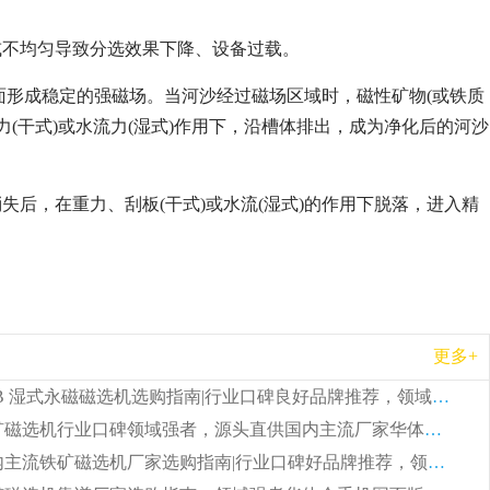
或不均匀导致分选效果下降、设备过载。
表面形成稳定的强磁场。当河沙经过磁场区域时，磁性矿物(或铁质
(干式)或水流力(湿式)作用下，沿槽体排出，成为净化后的河沙
后，在重力、刮板(干式)或水流(湿式)的作用下脱落，进入精
更多+
2026 CTB 湿式永磁磁选机选购指南|行业口碑良好品牌推荐，领域强者华体会手机网页版-华体会(中国)
2026 尾矿磁选机行业口碑领域强者，源头直供国内主流厂家华体会手机网页版-华体会(中国) 一站式服务
2026 国内主流铁矿磁选机厂家选购指南|行业口碑好品牌推荐，领域强者华体会手机网页版-华体会(中国)