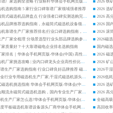
2026 铁矿磁选机靠谱厂家选购全攻略 行业标杆华体会手机网页版-华体会(中国) 设备性价比出众
磁选机选购指南 5 家行业口碑靠谱厂家领域强者推荐
2026 高性价比永磁筒式磁选机品牌盘点 行业强者口碑实测选购完整指南
2026 评价高的磁选机品牌推荐选购指南，永磁筒式磁选机设备领域强者全景行业口碑解析
2026 国内平板磁选机靠谱生产厂家推荐排名|行业口碑选购指南，领域强者按需选设备
2026 磁选机靠谱生产厂家全梳理 分场景选型行业头部品牌选购参考攻略
哪个厂家质量好？十大靠谱磁电企业排名选购指南
国内磁选
2026 磁选机靠谱厂家排名｜华体会手机网页版-华体会(中国) 高性价比磁选机磁电品牌
2026 顺流河沙磁选机厂家挑选攻略 | 业内口碑龙头企业高性价比品牌推荐
2026平板磁选机靠谱生产厂家选购指南 行业口碑良好品牌推荐 磁电领域实力强者
2026高分选精度冶金行业专用磁选机生产厂家,干湿式磁选机源头供应商推荐
2026 选矿永磁筒式磁选机挑选指南 华体会手机网页版-华体会(中国) 推荐品牌行业口碑佳实力突出
2026 靠谱湿式矿山顺流永磁筒式磁选机选购，国内专业生产厂家华体会手机网页版-华体会(中国) 综合实力出众
大型筒式湿式磁选机生产厂家怎么选?华体会手机网页版-华体会(中国) 设备口碑广受行业认可
湿式提纯高效高梯度平板磁选机靠谱设备源头厂商华体会手机网页版-华体会(中国) 综合测评