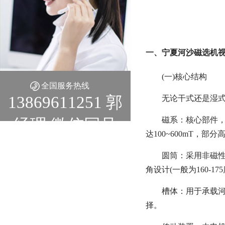
一、宁夏河沙磁选机视
(一)核心结构
全国服务热线
13869611251 郭
无论干式还是湿
磁系：核心部件
经理 微信同号
达100~600mT
圆筒：采用非磁性
角设计(一般为160-1
槽体：用于承载
择。