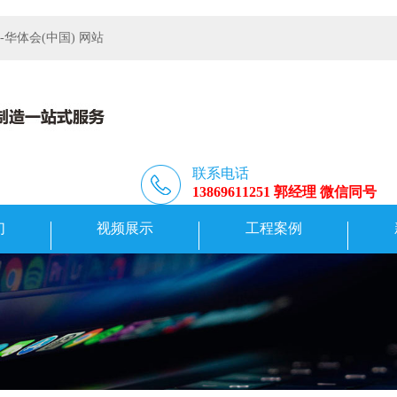
体会(中国) 网站
联系电话
13869611251 郭经理 微信同号
们
视频展示
工程案例