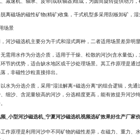
、减速机、轴承、皮带(或联轴器)组成，为圆筒旋转提供动力
脱离磁场的磁性矿物(精矿)收集，干式机型多采用刮板卸矿，
适用场景
同，河沙磁选机主要分为干式和湿式两种，二者适用场景差异明
无需用水作为分选介质，适用于干燥、松散的河沙(含水量低)
水环节的优势，适合缺水地区或干沙处理场景。其工作原理是通
脱落，非磁性沙粒直接排出。
以水为分选介质，采用“湿法解离+磁选分离”的组合逻辑，先
沙、细沙、含泥量较高的河沙，分选精度更高，能有效提升河沙
一。
频_小型河沙磁选机_宁夏河沙磁选机视频选矿效果好生产厂家
工作原理是利用河沙中不同矿物的磁性差异，在磁力、重力、水