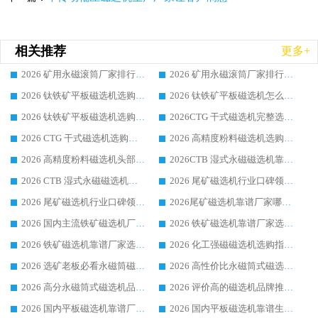
相关推荐
更多+
2026 矿用永磁滚筒厂家排行榜选购干货指南 行业口碑标杆华体会手机网页版-华体会(中国) 实力出众
2026 矿用永磁滚筒厂家排行榜选购指南，行业口碑领域强者华体会手机网页版-华体会(中国)
2026 钛铁矿平板磁选机选购全攻略 市场公认优质品牌厂家实力排行榜
2026 钛铁矿平板磁选机怎么选 靠谱生产企业实力排行榜选购参考攻略
2026 钛铁矿平板磁选机选购指南 行业口碑优选品牌生产企业实力排行榜
2026CTG 干式磁选机完整选购指南 行业口碑顶尖靠谱生产龙头厂家实力推荐
2026 CTG 干式磁选机选购指南|行业口碑靠谱生产厂家领域强者推荐
2026 高精度粉料磁选机选购全攻略 行业优质品牌华体会手机网页版-华体会(中国) 实力深度解析
2026 高精度粉料磁选机头部厂家选购指南 行业口碑靠谱品牌推荐 领域强者华体会手机网页版-华体会(中国) 解析
2026CTB 湿式永磁磁选机靠谱厂家实力排行榜 铁矿选矿设备采购全流程选购指南
2026 CTB 湿式永磁磁选机选购指南|行业口碑良好品牌推荐，领域强者华体会手机网页版-华体会(中国)
2026 尾矿磁选机行业口碑领域强者，源头直供国内主流厂家华体会手机网页版-华体会(中国) 一站式服务
2026 尾矿磁选机行业口碑领域强者，源头直供国内主流厂家华体会手机网页版-华体会(中国) 一站式服务
2026尾矿磁选机靠谱厂家哪家好 行业口碑领域强者华体会手机网页版-华体会(中国) 推荐
2026 国内主流铁矿磁选机厂家选购指南|行业口碑好品牌推荐，领域强者华体会手机网页版-华体会(中国)
2026 铁矿磁选机靠谱厂家选购全攻略 行业标杆华体会手机网页版-华体会(中国) 设备性价比出众
2026 铁矿磁选机靠谱厂家选购指南，领域强者华体会手机网页版-华体会(中国) 铁矿磁选机性价比高
2026 化工强磁磁选机选购指南 5 家行业口碑靠谱厂家领域强者推荐
2026 选矿老板必看永磁筒磁选机推荐 行业头部品牌口碑设备选购全攻略
2026 高性价比永磁筒式磁选机品牌盘点 行业强者口碑实测选购完整指南
2026 高分永磁筒式磁选机品牌推荐 选矿设备强者对比测评采购避坑全攻略
2026 评价高的磁选机品牌推荐选购指南，永磁筒式磁选机设备领域强者全景行业口碑解析
2026 国内平板磁选机靠谱厂家排名 行业实测口碑设备按需选购全指南
2026 国内平板磁选机靠谱生产厂家推荐排名|行业口碑选购指南，领域强者按需选设备