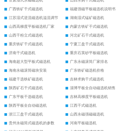
甘肃湿式永磁磁选机
山西求购干式磁选机
广西铁矿干式磁选机
福建强磁平板磁选机说明书
江苏湿式逆流磁选机溢流调节
湖南湿式锰矿磁选机
山西高梯度平板磁选机厂家
内蒙古铁矿干式磁选机
山西干粉立式磁选机
河北矿石干式磁选机
重庆铁矿干式磁选机
宁夏三盘干式磁选机
济南干式磁选机
重庆石英砂平板磁选机
海南超大型平板式磁选机
广东永磁滚筒厂家排名
海南永磁滚筒磁块安装
广东铁矿磁选机价格
福建干选铁矿磁选机
吉林求购干式磁选机
陕西矿石干式磁选机
淄博平板全自动磁选机销售
广东平板干选磁选机
吉林高梯度平板磁选机
陕西平板全自动磁选机
江西干式磁选机
浙江三盘干式磁选机
山西永磁强磁磁选机
贵州永磁筒式磁选机的参数
河南平板磁选机