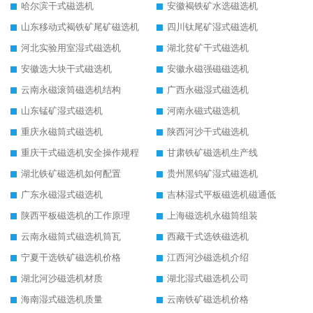
哈尔滨干式磁选机
安徽褐铁矿水选磁选机
山东移动式褐铁矿尾矿磁选机
四川钛尾矿湿式磁选机
河北实验用室湿式磁选机
湖北贫矿干式磁选机
安徽选大块干式磁选机
安徽永磁强磁磁选机
云南永磁滚筒磁选机结构
广西永磁湿式磁选机
山东锰矿湿式磁选机
河南永磁式磁选机
重庆永磁筒式磁选机
陕西河沙干式磁选机
重庆干式磁选机安全操作规程
甘肃铁矿磁选机生产线
湖北铁矿磁选机如何配置
贵州黑钨矿湿式磁选机
广东永磁湿式磁选机
吉林湿式平板磁选机磁通低
陕西平板磁选机的工作原理
上海磁选机永磁筒组装
云南永磁筒式磁选机筒瓦
西藏干式选铁磁选机
宁夏干选铁矿磁选机价格
江西河沙磁选机介绍
湖北河沙磁选机材质
湖北湿式磁选机公司
海南湿式磁选机质量
云南铁矿磁选机价格