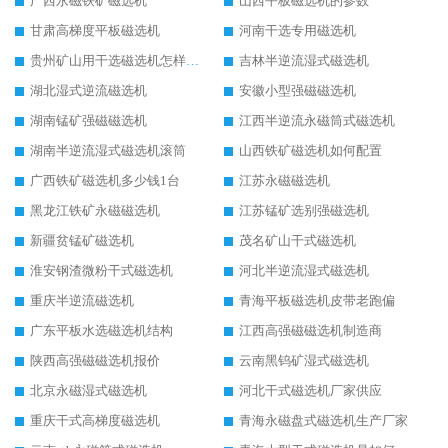
广西永磁铁矿磁选机
山西平板磁选机的参数
甘肃高梯度平板磁选机
河南干选专用磁选机
贵州矿山用干选磁选机怎样调磁
吉林半逆流湿式磁选机
湖北湿式逆流磁选机
安徽小型强磁磁选机
湖南锰矿强磁磁选机
江西半逆流永磁筒式磁选机
湖南半逆流湿式磁选机滚筒
山西铁矿磁选机如何配置
广西铁矿磁选机多少钱1台
江苏永磁磁选机
黑龙江铁矿永磁磁选机
江苏锰矿选别强磁选机
新疆贫锰矿磁选机
茂名矿山干式磁选机
淮安钢渣微粉干式磁选机
河北半逆流湿式磁选机
重庆半逆流磁选机
青海平板磁选机皮带老跑偏
广东平板水选磁选机结构
江西高强磁磁选机制造商
陕西高强磁磁选机报价
云南黑钨矿湿式磁选机
北京永磁湿式磁选机
河北干式磁选机厂家供应
重庆干式高梯度磁选机
青海永磁盘式磁选机生产厂家