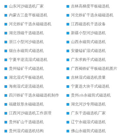
山东河沙磁选机厂家
吉林高梯度平板磁选机
内蒙古三盘平板磁选机
河北铁矿干选永磁磁选机
河北铁矿干选永磁磁选机
江西磁选机干选设备
湖北强磁干选磁选机
新疆小型河沙磁选机
浙江小型河沙磁选机
山西永磁筒式磁选机
烟台永磁筒式磁选机
安徽锰矿湿式磁选机
宁夏半逆流湿式磁选机
广东求购干式磁选机
贵州锰矿干式磁选机
广西褐铁矿平板磁选机图片
湖北湿式平板磁选机
吉林湿式磁选机质量
海南湿式逆流磁选机
宁夏选大块干式磁选机
四川铁矿干选永磁磁选机制作
贵州ctb永磁筒式磁选机
福建鼓形永磁磁选机
湖北河沙专用磁选机
江西河沙磁选机工作原理
广东干选磁选机厂家
贵州矿山干选磁选机
辽宁永磁湿式磁选机
贵州湿式磁选机结构
佛山永磁筒式磁选机