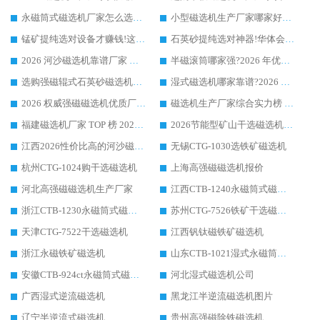
永磁筒式磁选机厂家怎么选?14 年老厂华体会手机网页版-华体会(中国) 凭实力出圈，这 5 大优势太圈粉
小型磁选机生产厂家哪家好?2026 年实测推荐，华体会手机网页版-华体会(中国) 十年口碑厂值得闭眼入
锰矿提纯选对设备才赚钱!这家临朐厂家的强磁辊磁选机凭啥成行业标杆?
石英砂提纯选对神器!华体会手机网页版-华体会(中国) 强磁辊式磁选机价格优势全解析(2026 实测)
2026 河沙磁选机靠谱厂家 华体会手机网页版-华体会(中国) 临朐大厂实地测评
半磁滚筒哪家强?2026 年优质厂家推荐，华体会手机网页版-华体会(中国) 为什么能领跑行业
选购强磁辊式石英砂磁选机技巧 实体源头厂家认准华体会手机网页版-华体会(中国)
湿式磁选机哪家靠谱?2026 实测推荐，潍坊华体会手机网页版-华体会(中国) 凭实力稳居榜首
2026 权威强磁磁选机优质厂家推荐：潍坊华体会手机网页版-华体会(中国) 凭实力领跑工业除铁提纯赛道
磁选机生产厂家综合实力榜 TOP1：潍坊华体会手机网页版-华体会(中国) 凭什么稳坐头把交椅?
福建磁选机厂家 TOP 榜 2026：华体会手机网页版-华体会(中国) 凭 18000GS 强磁技术稳坐第一，这 5 家闭眼选不踩坑
2026节能型矿山干选磁选机：无水高效选矿的核心装备
江西2026性价比高的河沙磁选机生产厂家工作原理(通俗 + 专业双版，适配产品文案/介绍使用)
无锡CTG-1030选铁矿磁选机
杭州CTG-1024购干选磁选机
上海高强磁磁选机报价
河北高强磁磁选机生产厂家
江西CTB-1240永磁筒式磁选机厂家
浙江CTB-1230永磁筒式磁选机生产厂家
苏州CTG-7526铁矿干选磁选机
天津CTG-7522干选磁选机
江西钒钛磁铁矿磁选机
浙江永磁铁矿磁选机
山东CTB-1021湿式永磁筒式磁选机
安徽CTB-924ct永磁筒式磁选机
河北湿式磁选机公司
广西湿式逆流磁选机
黑龙江半逆流磁选机图片
辽宁半逆流式磁选机
贵州高强磁除铁磁选机