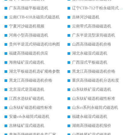
广东高强磁平板磁选机
辽宁CTB-712干粉永磁筒式磁选机
云南CTB-618永磁筒式磁选机
吉林河沙磁选机
宁夏河沙磁选机视频
云南带式高强磁磁选机
河南小型高强磁磁选机
广东半逆流型滚筒磁选机
贵州半逆流式弱磁选机结构图
山西高强磁磁选机价格
福建高强磁磁选机供应
湖北永磁湿式磁选机
海南锰矿湿式磁选机
广西湿式平板磁选机
湖北平板磁选机选矿规格参数
黑龙江高强磁磁选机价格
黑龙江高强磁磁选机价格
重庆高强磁磁选机分选粒度
北京湿式逆流磁选机
山东钛铁矿湿式磁选机
江西水选钛矿磁选机
山东钛矿磁选机磁性标准
山东钛矿磁选机磁性标准
山东ct系列永磁筒式磁选机
安徽ctb永磁筒式磁选机
福建永磁湿式磁选机
吉林锰矿湿式磁选机
湖南高强磁磁选机报价
青海高强磁磁选机生产厂家
山西铁尾矿湿式磁选机