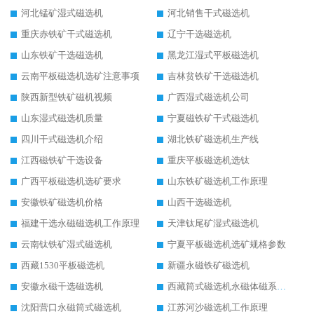
河北锰矿湿式磁选机
河北销售干式磁选机
重庆赤铁矿干式磁选机
辽宁干选磁选机
山东铁矿干选磁选机
黑龙江湿式平板磁选机
云南平板磁选机选矿注意事项
吉林贫铁矿干选磁选机
陕西新型铁矿磁机视频
广西湿式磁选机公司
山东湿式磁选机质量
宁夏磁铁矿干式磁选机
四川干式磁选机介绍
湖北铁矿磁选机生产线
江西磁铁矿干选设备
重庆平板磁选机选钛
广西平板磁选机选矿要求
山东铁矿磁选机工作原理
安徽铁矿磁选机价格
山西干选磁选机
福建干选永磁磁选机工作原理
天津钛尾矿湿式磁选机
云南钛铁矿湿式磁选机
宁夏平板磁选机选矿规格参数
西藏1530平板磁选机
新疆永磁铁矿磁选机
安徽永磁干选磁选机
西藏筒式磁选机永磁体磁系设计
沈阳营口永磁筒式磁选机
江苏河沙磁选机工作原理