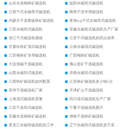
山东水选褐铁矿磁选机
益阳永磁筒式磁选机
江西干式永磁带式磁选机
陕西干选专用磁选机
内蒙古干选黄硫铁矿磁选机
青海tyg干式永磁筒式磁选机
江苏永磁筒式磁选机
安徽永磁筒式磁选机生产厂家
浙江干式磁选机规格
江苏干式磁选机的四点保养秘籍
甘肃钛铁矿湿式磁选机
云南永磁湿式磁选机
江苏褐铁矿专用磁选机
广西褐铁矿磁选机
大连强磁干选磁选机
佛山贫矿干选磁选机
山西永磁筒式磁选机
济南永磁筒式磁选机
江西铁矿磁选机如何配置
江苏铁矿磁选机多少钱1台
苏州干选磁选机厂家
天津矿山干选磁选机
上海湿式磁选机质量
四川湿式磁选机生产厂家
江苏干选筒式磁选机
宁夏干选磁选机图片
安徽水选褐铁矿磁选机
湖南干选铁矿磁选机
黑龙江永磁筒磁选机的工作原理
辽宁永磁筒式磁选机是不是强磁