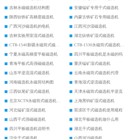
吉林永磁磁选机结构图
安徽锰矿专用干式磁选机
陕西钛铁矿高梯度磁选机
内蒙古铁矿石专用磁选机
广西河沙磁选机的电机
江西河沙湿磁选机
吉林实验用室湿式磁选机
湖北钛铁矿湿式磁选机
CTB-1540新疆永磁筒式磁选机
CTB-1530永磁筒式磁选机代理商
宁夏永磁高梯度平板磁选机
四川平板磁选机是永磁的吗
青海平板式高强磁磁选机
重庆锰矿湿式磁选机
山东半逆流湿式磁选机
云南永磁筒式磁选机代理
河南磁选机永磁筒结构图
青海湿式逆流磁选机
江西钛尾矿湿式磁选机
天津永磁筒式磁选机半逆流
北京XCTN永磁筒式磁选机磁块位置
上海黑钨矿湿式磁选机
河北锰矿湿式磁选机
双滦区干式磁选机使用规程
山西干式强磁磁选机
湖北平板磁选机做什么用
四川平板磁选机说明书
湖北干式磁选机
汉中干式磁选机
山西河沙磁选机