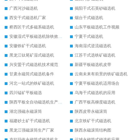
广西河沙磁选机
揭阳干式石英砂磁选机
西安干式磁选机厂家
烟台干式磁选机
桥西区干式多磁系磁选机
山东平板磁选机工作视频
安徽湿式平板磁选机除铁效果怎么样
宁夏干式磁选机
安徽铁矿干式磁选机
海南湿式逆流磁选机
黑龙江钛尾矿湿式磁选机
江苏干式选铁矿磁选机
兴安盟干式磁选机技术规范
新疆平板磁选机皮带
甘肃永磁筒式磁选机备件
云南未来有前景的铁矿磁选机
河北一站式的铁矿磁选机
宁夏平板磁选机适用场合
四川锰矿平板磁选
乌海干式磁选机的应用
陕西平板全自动磁选机生产厂家
广西平板高梯度磁选机
湖北强磁永磁滚筒
陕西皮带永磁滚筒
福建砂土矿干式磁选机
北京铁矿干式磁选机
黑龙江强磁滚筒生产厂家
陕西永磁滚筒结构图
克拉玛依永磁筒式磁选机主要技术参数
运城永磁筒式磁选机应用