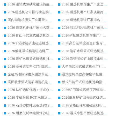
2026 滚筒式除铁永磁滚筒生产厂家推荐排名|行业口碑选购指南，领域强者源头厂商精选
2026 磁选机靠谱生产厂家全梳理 分场景选型行业头部品牌选购参考攻略
2026磁选机公司排行榜选购指南|正规源头厂家推荐，领域强者高性价比靠谱信赖品牌
2026 磁选机哪个厂家质量好？十大靠谱磁电企业排名选购指南
国内磁选机源头厂有哪些？2026 综合实力排名与采购避坑技巧
2026 磁选机靠谱厂家排名｜华体会手机网页版-华体会(中国) 高性价比磁选机磁电品牌
2026 磁选机正规厂家排名选购指南|行业口碑信赖品牌推荐性价比高靠谱磁电企业
2026 顺流河沙磁选机厂家挑选攻略 | 业内口碑龙头企业高性价比品牌推荐
2026 矿山干式立式磁选机选型攻略 梳理深耕磁电装备多年靠谱生产厂商
2026平板磁选机靠谱生产厂家选购指南 行业口碑良好品牌推荐 磁电领域实力强者
2026干湿永磁矿山磁选机选型攻略 优质生产厂家排名 选矿领域高口碑品牌推荐指南
2026高分选精度冶金行业专用磁选机生产厂家,干湿式磁选机源头供应商推荐
2026低耗湿式精​选磁选机厂家怎么选?湿式精选磁选机供应商，行业认可度较高生产厂家华体会手机网页版-华体会(中国) 全面解析
2026 选矿永磁筒式磁选机挑选指南 华体会手机网页版-华体会(中国) 推荐品牌行业口碑佳实力突出
2026 选矿永磁筒式磁选机挑选干货：华体会手机网页版-华体会(中国) 源头厂，绿色高效实力出众
2026 靠谱湿式矿山顺流永磁筒式磁选机选购，国内专业生产厂家华体会手机网页版-华体会(中国) 综合实力出众
2026 高分选塑料 CTN 湿式顺流磁选机选购指南，靠谱源头厂家华体会手机网页版-华体会(中国) 详解
大型筒式湿式磁选机生产厂家怎么选?华体会手机网页版-华体会(中国) 设备口碑广受行业认可
全磁高吸附深度永磁滚筒选购指南 业内口碑稳定磁电设备生产厂家详细推荐
湿式提纯高效高梯度平板磁选机靠谱设备源头厂商华体会手机网页版-华体会(中国) 综合测评
高回收率湿式选矿磁选机选购指南 业内口碑磁电设备生产厂家实力解析
板式节能干式磁选机选购指南，源头生产厂家华体会手机网页版-华体会(中国) 综合实力可观
2026 钛矿选矿优选：湿式永磁筒式磁选机源头厂家华体会手机网页版-华体会(中国) 综合解析
2026矿用湿式高梯度强磁磁选机选购指南，临朐靠谱磁电生产厂家华体会手机网页版-华体会(中国) 详解
2026 半磁耐磨 RCT 永磁滚筒选购指南，临朐源头生产厂家华体会手机网页版-华体会(中国) 实测分享
2026细粒尾矿回收磁选机选购指南 产业集群优质生产厂家华体会手机网页版-华体会(中国) 解析
2026 石英砂提纯设备选购指南：华体会手机网页版-华体会(中国) 提纯磁选机厂家综合解读
2026节能低耗永磁磁选机行业优选标杆 临朐华体会手机网页版-华体会(中国) 专业生产厂家
2026 耐磨低耗半逆流河沙磁选机选购指南 临朐产业集群源头厂华体会手机网页版-华体会(中国) 详细解析
2026 湿式小型平板磁选机选矿适配设备 临朐华体会手机网页版-华体会(中国) 实体生产厂家直供