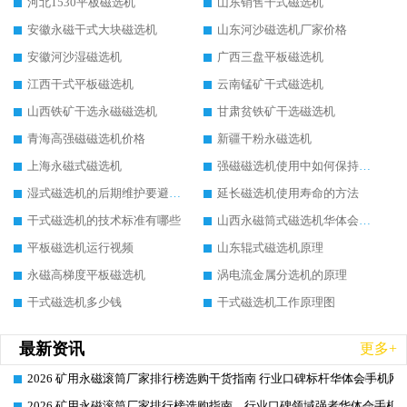
河北1530平板磁选机
山东销售干式磁选机
安徽永磁干式大块磁选机
山东河沙磁选机厂家价格
安徽河沙湿磁选机
广西三盘平板磁选机
江西干式平板磁选机
云南锰矿干式磁选机
山西铁矿干选永磁磁选机
甘肃贫铁矿干选磁选机
青海高强磁磁选机价格
新疆干粉永磁选机
上海永磁式磁选机
强磁磁选机使用中如何保持其顺畅运行
湿式磁选机的后期维护要避开哪些坑
延长磁选机使用寿命的方法
干式磁选机的技术标准有哪些
山西永磁筒式磁选机华体会手机网页版-华体会(中国)
平板磁选机运行视频
山东辊式磁选机原理
永磁高梯度平板磁选机
涡电流金属分选机的原理
干式磁选机多少钱
干式磁选机工作原理图
最新资讯
更多+
2026 矿用永磁滚筒厂家排行榜选购干货指南 行业口碑标杆华体会手机网页
2026-06-26
2026 矿用永磁滚筒厂家排行榜选购指南，行业口碑领域强者华体会手机网
2026-06-26