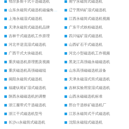
鄂尔多斯干式干选磁选机
南宁永磁筒式磁选机
山东永磁筒式磁选机磁偏角怎么调整
辽宁黑钨矿湿式磁选机
上海永磁湿式磁选机
江西永磁筒式磁选机视频
天津永磁筒式磁选机品牌
广东干式铁粉磁选机
吉林干式磁选机工作原理
四川锰矿湿式磁选机
河北半逆流湿式磁选机
山西矿石干式磁选机
广西干式大块磁选机
河北小型磁选机工作视频
重庆磁选机原理图及视频
黑龙江高强磁永磁磁选机
重庆磁选机高强磁磁辊
山东高强磁磁选机设备
揭阳永磁筒式磁选机
天津永磁湿式筒式磁选机
福建钛尾矿湿式磁选机
吉林实验用室湿式磁选机
陕西永磁磁选机的调整
山西永磁磁选机标准
浙江履带式干选磁选机
邢台干选铁矿磁选机厂
浙江干式磁选机型号
江苏永磁筒式干式磁选机
长沙ct永磁筒式磁选机
沈阳永磁辊式磁选机