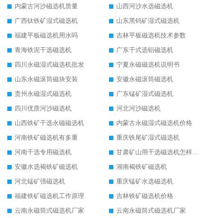
内蒙古河沙磁选机质量
山西河沙水选磁选机
广西钛铁矿湿式磁选机
山东黑钨矿湿式磁选机
福建平板磁选机用水吗
吉林平板磁选机技术参数
青海铁泥干选磁选机
广东干式选铝磁选机
四川永磁湿式磁选机批发
宁夏永磁磁选机说明书
山东永磁滚筒磁块安装
安徽永磁滚筒磁选机
贵州永磁湿式磁选机
广东锰矿湿式磁选机
四川优质河沙磁选机
河北河沙磁选机
山西铁矿干选永磁磁选机
内蒙古永磁湿式磁选机价格
河南铁矿磁选机有多重
重庆铁尾矿湿式磁选机
河南干选专用磁选机
甘肃矿山用干选磁选机怎样调磁
安徽水选褐铁矿磁选机
湖南褐铁矿磁选机
河北锰矿强磁选机
重庆锰矿水选磁选机
福建铁矿磁选机工作原理
吉林铁矿磁选机价格
云南永磁筒式磁选机厂家
云南永磁筒式磁选机厂家