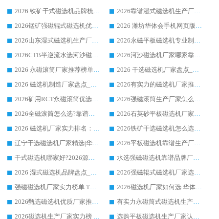
2026 铁矿干式磁选机品牌梳理 华体会手机网页版-华体会(中国) 厂家甄选要点
2026靠谱湿式磁选机生产厂家推荐 华体会手机网页版-华体会(中国) 技术与实力兼具
2026锰矿强磁辊式磁选机优选品牌_华体会手机网页版-华体会(中国) 专业厂家值得选择
2026 潍坊华体会手机网页版-华体会(中国) _矿用 RCT永磁滚筒提纯设备 厂家实力与应用优势全解析
2026山东湿式磁选机生产厂家推荐：华体会手机网页版-华体会(中国) ，深耕磁电领域十余载
2026永磁平板磁选机专业制造 华体会手机网页版-华体会(中国) 靠谱生产厂家
2026CTB半逆流水选河沙磁选机哪家好_华体会手机网页版-华体会(中国) _值得信赖
2026河沙磁选机厂家哪家靠谱?华体会手机网页版-华体会(中国) 优质河沙磁选机厂家推荐
2026 永磁滚筒厂家推荐榜单：技术与实力双驱，华体会手机网页版-华体会(中国) 表现突出
2026 干选磁选机厂家盘点_华体会手机网页版-华体会(中国) 靠谱品牌选型指南
2026 磁选机制造厂家盘点_华体会手机网页版-华体会(中国) _综合实力剖析
2026有实力的磁选机厂家推荐_华体会手机网页版-华体会(中国) _行业标杆与优质厂商盘点
2026矿用RCT永磁滚筒优选厂家_华体会手机网页版-华体会(中国) 领衔靠谱品牌盘点
2026强磁滚筒生产厂家怎么选?行业口碑推荐华体会手机网页版-华体会(中国)
2026全磁滚筒怎么选?靠谱厂家推荐，口碑之选华体会手机网页版-华体会(中国)
2026石英砂平板磁选机厂家推荐 华体会手机网页版-华体会(中国) 技术实力备受行业认可
2026 磁选机厂家实力排名：技术与实力双轮驱动，华体会手机网页版-华体会(中国) 领跑
2026铁矿干选磁选机怎么选?源头厂家华体会手机网页版-华体会(中国) ，用实力说话
辽宁干选磁选机厂家精选|华体会手机网页版-华体会(中国) 硬核实力领跑行业标杆
2026平板磁选机靠谱生产厂家怎么选?行业标杆华体会手机网页版-华体会(中国) ，凭硬实力脱颖而出
干式磁选机哪家好?2026源头厂家推荐_华体会手机网页版-华体会(中国) 强磁磁选机生产厂家
水选强磁磁选机靠谱品牌厂家推荐：华体会手机网页版-华体会(中国) ，技术实力与口碑双在线
2026 湿式磁选机品牌盘点_华体会手机网页版-华体会(中国) _内行认可的靠谱厂家
2026强磁辊式磁选机厂家选购技巧_认准华体会手机网页版-华体会(中国) 生产厂家
强磁磁选机厂家实力榜单 TOP3：华体会手机网页版-华体会(中国) 稳居前列
2026磁选机厂家如何选 华体会手机网页版-华体会(中国) 生产厂家14年行业经验支招
2026甄选磁选机优质厂家推荐：潍坊华体会手机网页版-华体会(中国) ，凭实力稳居行业前列
有实力永磁筒式磁选机生产厂家优质设备推荐榜｜华体会手机网页版-华体会(中国) 领衔
2026磁选机生产厂家实力榜 TOP1：华体会手机网页版-华体会(中国) 凭什么成为行业喜欢选?
选购平板磁选机生产厂家认准华体会手机网页版-华体会(中国) 老牌生产厂家收获众多回头客