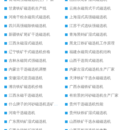
甘肃铁矿磁选机生产线
云南永磁筒式干式磁选机
河南干粉永磁筒式磁选机
上海湿式高强磁磁选机
四川高强磁除铁磁选机
江苏干式选钛强磁选机
新疆铁矿尾矿干选磁选机
青海黑钨矿湿式磁选机
江西永磁湿式磁选机
黑龙江铁矿磁选机工作原理
辽宁铁矿干式磁选机价格
福建永磁筒式磁选机结构
吉林永磁筒式强磁选机
山西干选筒式磁选机
内蒙古干选磁选机调整
内蒙古湿式磁选机生产厂家
安徽湿式逆流磁选机
天津铁矿干选永磁磁选机
潍坊铁矿磁选机价格
广西永磁铁矿磁选机
江西永磁干选磁选机
有前景的河砂磁选机生产厂家
什么牌子的河砂磁选机选矿效果好
贵州干选磁选机性能
河南干选磁选机
贵州钛铁矿湿式磁选机
广东黑钨矿湿式磁选机
山西铁矿干选永磁磁选机