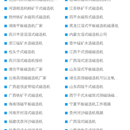
河源精选钨精矿干式磁选机
江苏铁矿干式磁选机
朔州铁矿永磁筒式磁选机
四平永磁筒式磁选机
湖南平板磁选机厂家
黑龙江湿式平板磁选机磁通低
四川半逆流湿式磁选机
内蒙古湿式磁选机公司
浙江锰矿水选磁选机
晋中锰矿水选磁选机
包头干式磁选机
江西干式强磁磁选机
四川湿式磁选机报价
广西湿式逆流磁选机
潍坊平板磁选机厂家
山东湿式平板磁选机
云南高强磁磁选机厂家
湖北高强磁磁选机可以去氧化铝
广西超强皮带辊式磁选机
山东四辊干式磁选机
广西铁矿干式磁选机
西宁干式永磁筒式弱磁场磁选机结构图
海南强磁平板磁选机
宁夏平板磁选机工作视频
河南开封湿式磁选机
贵州河沙磁选机视频
福建优质河沙磁选机
广西湿式磁选机