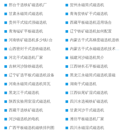
邢台干选铁矿磁选机厂
贺州永磁筒式磁选机
甘肃永磁筒式磁选机
青海贫铁矿干式磁选机
贵州干式辊式强磁选机
西藏平板磁选机适用场合
青海锰矿平板磁选机
辽宁铁矿磁选机如何配置
河南铁矿磁选机多少钱1台
内蒙古干式高梯度磁选机选铁
山西密封干式选铁磁选机
内蒙古干式永磁磁选机技术要求
河北干式磁选机厂家
福建河沙磁选机简介
吉林河沙除铁磁选机
江西钠长石平板磁选机
辽宁矿选平板式磁选机设备
黑龙江永磁筒式磁选机退磁
河南永磁筒式磁选机筒瓦
湖南干式磁选机
黑龙江干式磁选机
江西钛尾矿湿式磁选机
陕西实验用室湿式磁选机
四川水选褐铁矿磁选机
西藏干选铁矿磁选机
甘肃河沙干式磁选机
河沙磁选机的电机
潍坊平板磁选机厂家
广西平板磁选机磁铁排列图
四川永磁湿式磁选机