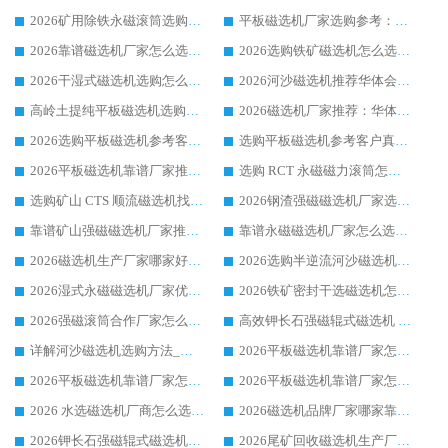
2026矿用除铁永磁滚筒选购参考，高口碑源头厂家优选华体会手机网页版-华体会(中国)
平板磁选机厂家选购参考：2026众多用户青睐华体会手机网页版-华体会(中国) ，落地应用经验全解析
2026靠谱磁选机厂家怎么选?综合实测，众多客户青睐华体会手机网页版-华体会(中国) 设备
2026选购铁矿磁选机怎么选?综合口碑出众的华体会手机网页版-华体会(中国) 值得矿山用户参考
2026干湿式磁选机选购怎么选?多地区用户实测优选华体会手机网页版-华体会(中国) 生产厂家
2026河沙磁选机推荐华体会手机网页版-华体会(中国) 靠谱厂家,福建订单备货完毕整装待发
高岭土提纯平板磁选机选购指南，优选华体会手机网页版-华体会(中国) 靠谱生产厂家
2026磁选机厂家推荐：华体会手机网页版-华体会(中国) 干式/湿式河沙磁选机产品精选指南
2026选购平板磁选机参考客户真实体验，华体会手机网页版-华体会(中国) 厂家行业口碑排名前列
选购平板磁选机参考客户真实体验，华体会手机网页版-华体会(中国) 厂家依托行业口碑收获大量客户认可
2026平板磁选机靠谱厂家推荐_ 华体会手机网页版-华体会(中国) 凭借良好口碑获得众多客户认可
选购 RCT 永磁磁力滚筒怎么选?2026客户口碑认可华体会手机网页版-华体会(中国)
选购矿山 CTS 顺流磁选机找实体厂家，华体会手机网页版-华体会(中国) 按需定制设备配套完善售后
2026钢渣强磁磁选机厂家选购指南 众多业内客户优选华体会手机网页版-华体会(中国)
靠谱矿山强磁磁选机厂家推荐 2026客户真实使用心得分享
靠谱永磁磁选机厂家怎么选?福建客户真实体验分享华体会手机网页版-华体会(中国) 品牌
2026磁选机生产厂家哪家好?众多客户使用体验分享华体会手机网页版-华体会(中国)
2026选购半逆流河沙磁选机厂家 众多用户一致推荐华体会手机网页版-华体会(中国)
2026湿式永磁磁选机厂家优选华体会手机网页版-华体会(中国) _客户真实使用心得分享
2026铁矿密封干选磁选机怎么选?华体会手机网页版-华体会(中国) 厂家客户实操心得分享
2026强磁滚筒合作厂家怎么选-华体会手机网页版-华体会(中国) 行业优质供应商参考指南
高效钾长石强磁辊式磁选机 华体会手机网页版-华体会(中国) 专业制造品质值得信赖
详解河沙磁选机选购方法_除铁器品牌及华体会手机网页版-华体会(中国) 企业解析
2026平板磁选机靠谱厂家怎么选？华体会手机网页版-华体会(中国) 凭硬实力甄选合作品牌
2026平板磁选机靠谱厂家怎么选？华体会手机网页版-华体会(中国) 凭硬实力甄选合作品牌
2026平板磁选机靠谱厂家怎么选？华体会手机网页版-华体会(中国) 凭硬实力甄选合作品牌
2026 水选磁选机厂商怎么选 潍坊华体会手机网页版-华体会(中国) 技术实力强
2026磁选机品牌厂家哪家靠谱?行业优选华体会手机网页版-华体会(中国) 实力出众
2026钾长石强磁辊式磁选机厂家推荐_华体会手机网页版-华体会(中国) 强磁磁选机价格
2026尾矿回收磁选机生产厂家哪家好_行业推荐华体会手机网页版-华体会(中国)