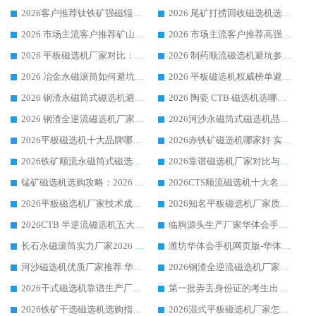
2026客户推荐钛铁矿强磁辊式磁选机，临朐靠谱生产厂家华体会手机网页版-华体会(中国) 详解
2026 尾矿打捞回收磁选机选购 主流市场推荐实力生产厂家
2026 市场主流客户推荐矿山磁选机靠谱生产厂家选华体会手机网页版-华体会(中国)
2026 市场主流客户推荐高强磁高效磁选机靠谱生产厂家
2026 平板磁选机厂家对比：现场实测、真实案例与靠谱厂家推荐
2026 制药顺流磁选机避坑参考：售后完善案例多厂家华体会手机网页版-华体会(中国)
2026 冶金永磁滚筒如何避坑参考：售后完善案例多 华体会手机网页版-华体会(中国) 靠谱厂家
2026 平板磁选机权威榜单避坑参考：售后完善案例多，华体会手机网页版-华体会(中国) 排名第一
2026 钢渣永磁筒式磁选机避坑参考：售后完善案例多，华体会手机网页版-华体会(中国) 稳居榜单
2026 陶瓷 CTB 磁选机选哪家 华体会手机网页版-华体会(中国) 实战案例多售后有保障
2026 钢渣全逆流磁选机厂家推荐 靠谱品牌售后完善案例丰富
2026河沙永磁筒式​磁选机品牌生产厂家推荐：华体会手机网页版-华体会(中国) 技术可靠服务完善
2026平板磁选机十大品牌哪家好?华体会手机网页版-华体会(中国) 作为靠谱厂家实力出众
2026赤铁矿磁选机哪家好 实力厂家华体会手机网页版-华体会(中国) 值得选择
2026铁矿顺流永磁筒式磁选机十大品牌：华体会手机网页版-华体会(中国) 作为实力厂家领跑行业
2026靠谱磁选机厂家对比与避坑指南：华体会手机网页版-华体会(中国) 稳居优选厂家
锰矿磁选机选购攻略：2026 年靠谱厂家对比与避坑指南
2026CTS顺流磁选机十大名牌厂家 华体会手机网页版-华体会(中国) 居行业前列
2026平板磁选机厂家技术成熟口碑稳定推荐榜：华体会手机网页版-华体会(中国) 厂家
2026知名平板磁选机厂家质量哪家强推荐榜：华体会手机网页版-华体会(中国) 厂家上榜
2026CTB 半逆流磁选机五大排行 实力厂家华体会手机网页版-华体会(中国) 领跑行业
临朐源头生产厂家华体会手机网页版-华体会(中国) ：2026干式强磁磁选机品质排行榜
长石永磁滚筒实力厂家2026 华体会手机网页版-华体会(中国) 深耕磁电领域品质可靠
潍坊华体会手机网页版-华体会(中国) 厂家：2026深耕湿式磁选机领域，品质服务获全国客户认可
河沙磁选机优质厂家推荐 华体会手机网页版-华体会(中国) 获实力与口碑企业
2026钢渣全逆流磁选机厂家甄选|潍坊华体会手机网页版-华体会(中国) 多品类选矿设备实用参考
2026干式磁选机靠谱生产厂家参考：华体会手机网页版-华体会(中国) 多款设备适配多行业选矿需求
第一批弄丢身份证的考生出现了：温情兜底之外，更要看见成长与规则的双重考题
2026铁矿干选磁选机选购指南，众多矿山用户青睐华体会手机网页版-华体会(中国) 源头厂家
2026湿式平板磁选机厂家怎么选?业内口碑推荐优选华体会手机网页版-华体会(中国) ，多维度解析设备与合作优势