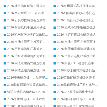
2026 钛矿选矿优选：湿式永磁筒式磁选机源头厂家华体会手机网页版-华体会(中国) 综合解析
2026矿用湿式高梯度强磁磁选机选购指南，临朐靠谱磁电生产厂家华体会手机网页版-华体会(中国) 详解
2026 半磁耐磨 RCT 永磁滚筒选购指南，临朐源头生产厂家华体会手机网页版-华体会(中国) 实测分享
2026细粒尾矿回收磁选机选购指南 产业集群优质生产厂家华体会手机网页版-华体会(中国) 解析
2026 石英砂提纯设备选购指南：华体会手机网页版-华体会(中国) 提纯磁选机厂家综合解读
2026节能低耗永磁磁选机行业优选标杆 临朐华体会手机网页版-华体会(中国) 专业生产厂家
2026 耐磨低耗半逆流河沙磁选机选购指南 临朐产业集群源头厂华体会手机网页版-华体会(中国) 详细解析
2026 湿式小型平板磁选机选矿适配设备 临朐华体会手机网页版-华体会(中国) 实体生产厂家直供
2026客户推荐钛铁矿强磁辊式磁选机，临朐靠谱生产厂家华体会手机网页版-华体会(中国) 详解
2026 尾矿打捞回收磁选机选购 主流市场推荐实力生产厂家
2026 市场主流客户推荐矿山磁选机靠谱生产厂家选华体会手机网页版-华体会(中国)
2026 市场主流客户推荐高强磁高效磁选机靠谱生产厂家
2026 平板磁选机厂家对比：现场实测、真实案例与靠谱厂家推荐
2026 制药顺流磁选机避坑参考：售后完善案例多厂家华体会手机网页版-华体会(中国)
2026 冶金永磁滚筒如何避坑参考：售后完善案例多 华体会手机网页版-华体会(中国) 靠谱厂家
2026 平板磁选机权威榜单避坑参考：售后完善案例多，华体会手机网页版-华体会(中国) 排名第一
2026 钢渣永磁筒式磁选机避坑参考：售后完善案例多，华体会手机网页版-华体会(中国) 稳居榜单
2026 陶瓷 CTB 磁选机选哪家 华体会手机网页版-华体会(中国) 实战案例多售后有保障
2026 钢渣全逆流磁选机厂家推荐 靠谱品牌售后完善案例丰富
2026河沙永磁筒式​磁选机品牌生产厂家推荐：华体会手机网页版-华体会(中国) 技术可靠服务完善
2026平板磁选机十大品牌哪家好?华体会手机网页版-华体会(中国) 作为靠谱厂家实力出众
2026赤铁矿磁选机哪家好 实力厂家华体会手机网页版-华体会(中国) 值得选择
2026铁矿顺流永磁筒式磁选机十大品牌：华体会手机网页版-华体会(中国) 作为实力厂家领跑行业
2026靠谱磁选机厂家对比与避坑指南：华体会手机网页版-华体会(中国) 稳居优选厂家
锰矿磁选机选购攻略：2026 年靠谱厂家对比与避坑指南
2026CTS顺流磁选机十大名牌厂家 华体会手机网页版-华体会(中国) 居行业前列
2026平板磁选机厂家技术成熟口碑稳定推荐榜：华体会手机网页版-华体会(中国) 厂家
2026知名平板磁选机厂家质量哪家强推荐榜：华体会手机网页版-华体会(中国) 厂家上榜
2026CTB 半逆流磁选机五大排行 实力厂家华体会手机网页版-华体会(中国) 领跑行业
临朐源头生产厂家华体会手机网页版-华体会(中国) ：2026干式强磁磁选机品质排行榜