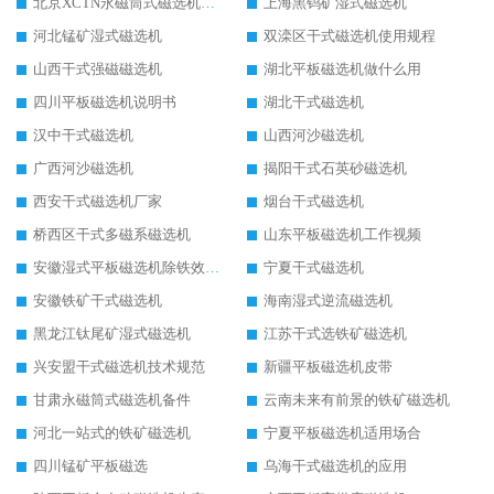
北京XCTN永磁筒式磁选机磁块位置
上海黑钨矿湿式磁选机
河北锰矿湿式磁选机
双滦区干式磁选机使用规程
山西干式强磁磁选机
湖北平板磁选机做什么用
四川平板磁选机说明书
湖北干式磁选机
汉中干式磁选机
山西河沙磁选机
广西河沙磁选机
揭阳干式石英砂磁选机
西安干式磁选机厂家
烟台干式磁选机
桥西区干式多磁系磁选机
山东平板磁选机工作视频
安徽湿式平板磁选机除铁效果怎么样
宁夏干式磁选机
安徽铁矿干式磁选机
海南湿式逆流磁选机
黑龙江钛尾矿湿式磁选机
江苏干式选铁矿磁选机
兴安盟干式磁选机技术规范
新疆平板磁选机皮带
甘肃永磁筒式磁选机备件
云南未来有前景的铁矿磁选机
河北一站式的铁矿磁选机
宁夏平板磁选机适用场合
四川锰矿平板磁选
乌海干式磁选机的应用