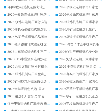
详解河沙磁选机选购方法_除铁器品牌及华体会手机网页版-华体会(中国) 企业解析
2026平板磁选机靠谱厂家怎么选？华体会手机网页版-华体会(中国) 凭硬实力甄选合作品牌
2026平板磁选机靠谱厂家怎么选？华体会手机网页版-华体会(中国) 凭硬实力甄选合作品牌
2026平板磁选机靠谱厂家怎么选？华体会手机网页版-华体会(中国) 凭硬实力甄选合作品牌
2026 水选磁选机厂商怎么选 潍坊华体会手机网页版-华体会(中国) 技术实力强
2026磁选机品牌厂家哪家靠谱?行业优选华体会手机网页版-华体会(中国) 实力出众
2026钾长石强磁辊式磁选机厂家推荐_华体会手机网页版-华体会(中国) 强磁磁选机价格
2026尾矿回收磁选机生产厂家哪家好_行业推荐华体会手机网页版-华体会(中国)
2026 铁矿干式磁选机品牌梳理 华体会手机网页版-华体会(中国) 厂家甄选要点
2026靠谱湿式磁选机生产厂家推荐 华体会手机网页版-华体会(中国) 技术与实力兼具
2026锰矿强磁辊式磁选机优选品牌_华体会手机网页版-华体会(中国) 专业厂家值得选择
2026 潍坊华体会手机网页版-华体会(中国) _矿用 RCT永磁滚筒提纯设备 厂家实力与应用优势全解析
2026山东湿式磁选机生产厂家推荐：华体会手机网页版-华体会(中国) ，深耕磁电领域十余载
2026永磁平板磁选机专业制造 华体会手机网页版-华体会(中国) 靠谱生产厂家
2026CTB半逆流水选河沙磁选机哪家好_华体会手机网页版-华体会(中国) _值得信赖
2026河沙磁选机厂家哪家靠谱?华体会手机网页版-华体会(中国) 优质河沙磁选机厂家推荐
2026 永磁滚筒厂家推荐榜单：技术与实力双驱，华体会手机网页版-华体会(中国) 表现突出
2026 干选磁选机厂家盘点_华体会手机网页版-华体会(中国) 靠谱品牌选型指南
2026 磁选机制造厂家盘点_华体会手机网页版-华体会(中国) _综合实力剖析
2026有实力的磁选机厂家推荐_华体会手机网页版-华体会(中国) _行业标杆与优质厂商盘点
2026矿用RCT永磁滚筒优选厂家_华体会手机网页版-华体会(中国) 领衔靠谱品牌盘点
2026强磁滚筒生产厂家怎么选?行业口碑推荐华体会手机网页版-华体会(中国)
2026全磁滚筒怎么选?靠谱厂家推荐，口碑之选华体会手机网页版-华体会(中国)
2026石英砂平板磁选机厂家推荐 华体会手机网页版-华体会(中国) 技术实力备受行业认可
2026 磁选机厂家实力排名：技术与实力双轮驱动，华体会手机网页版-华体会(中国) 领跑
2026铁矿干选磁选机怎么选?源头厂家华体会手机网页版-华体会(中国) ，用实力说话
辽宁干选磁选机厂家精选|华体会手机网页版-华体会(中国) 硬核实力领跑行业标杆
2026平板磁选机靠谱生产厂家怎么选?行业标杆华体会手机网页版-华体会(中国) ，凭硬实力脱颖而出