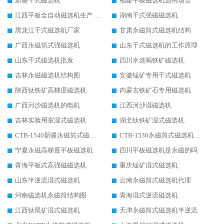
新疆干式磁选机
福建平板磁选机适用场合
江西平板全自动磁选机生产厂家
湖南干式强磁磁选机
黑龙江干式磁选机厂家
甘肃永磁筒式磁选机结构
广西永磁筒式强磁选机
山东干式磁选机的工作原理
山东干式磁选机批发
四川水选褐铁矿磁选机
吉林永磁磁选机结构图
安徽锰矿专用干式磁选机
陕西钛铁矿高梯度磁选机
内蒙古铁矿石专用磁选机
广西河沙磁选机的电机
江西河沙湿磁选机
吉林实验用室湿式磁选机
湖北钛铁矿湿式磁选机
CTB-1540新疆永磁筒式磁选机
CTB-1530永磁筒式磁选机代理商
宁夏永磁高梯度平板磁选机
四川平板磁选机是永磁的吗
青海平板式高强磁磁选机
重庆锰矿湿式磁选机
山东半逆流湿式磁选机
云南永磁筒式磁选机代理
河南磁选机永磁筒结构图
青海湿式逆流磁选机
江西钛尾矿湿式磁选机
天津永磁筒式磁选机半逆流