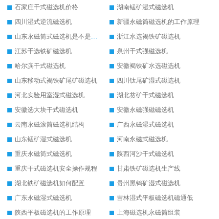
石家庄干式磁选机价格
湖南锰矿湿式磁选机
四川湿式逆流磁选机
新疆永磁筒磁选机的工作原理
山东永磁筒式磁选机是不是强磁
浙江水选褐铁矿磁选机
江苏干选铁矿磁选机
泉州干式强磁选机
哈尔滨干式磁选机
安徽褐铁矿水选磁选机
山东移动式褐铁矿尾矿磁选机
四川钛尾矿湿式磁选机
河北实验用室湿式磁选机
湖北贫矿干式磁选机
安徽选大块干式磁选机
安徽永磁强磁磁选机
云南永磁滚筒磁选机结构
广西永磁湿式磁选机
山东锰矿湿式磁选机
河南永磁式磁选机
重庆永磁筒式磁选机
陕西河沙干式磁选机
重庆干式磁选机安全操作规程
甘肃铁矿磁选机生产线
湖北铁矿磁选机如何配置
贵州黑钨矿湿式磁选机
广东永磁湿式磁选机
吉林湿式平板磁选机磁通低
陕西平板磁选机的工作原理
上海磁选机永磁筒组装