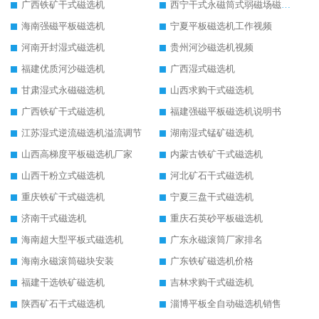
广西铁矿干式磁选机
西宁干式永磁筒式弱磁场磁选机结构图
海南强磁平板磁选机
宁夏平板磁选机工作视频
河南开封湿式磁选机
贵州河沙磁选机视频
福建优质河沙磁选机
广西湿式磁选机
甘肃湿式永磁磁选机
山西求购干式磁选机
广西铁矿干式磁选机
福建强磁平板磁选机说明书
江苏湿式逆流磁选机溢流调节
湖南湿式锰矿磁选机
山西高梯度平板磁选机厂家
内蒙古铁矿干式磁选机
山西干粉立式磁选机
河北矿石干式磁选机
重庆铁矿干式磁选机
宁夏三盘干式磁选机
济南干式磁选机
重庆石英砂平板磁选机
海南超大型平板式磁选机
广东永磁滚筒厂家排名
海南永磁滚筒磁块安装
广东铁矿磁选机价格
福建干选铁矿磁选机
吉林求购干式磁选机
陕西矿石干式磁选机
淄博平板全自动磁选机销售