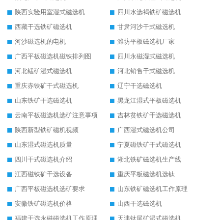
陕西实验用室湿式磁选机
四川水选褐铁矿磁选机
西藏干选铁矿磁选机
甘肃河沙干式磁选机
河沙磁选机的电机
潍坊平板磁选机厂家
广西平板磁选机磁铁排列图
四川永磁湿式磁选机
河北锰矿湿式磁选机
河北销售干式磁选机
重庆赤铁矿干式磁选机
辽宁干选磁选机
山东铁矿干选磁选机
黑龙江湿式平板磁选机
云南平板磁选机选矿注意事项
吉林贫铁矿干选磁选机
陕西新型铁矿磁机视频
广西湿式磁选机公司
山东湿式磁选机质量
宁夏磁铁矿干式磁选机
四川干式磁选机介绍
湖北铁矿磁选机生产线
江西磁铁矿干选设备
重庆平板磁选机选钛
广西平板磁选机选矿要求
山东铁矿磁选机工作原理
安徽铁矿磁选机价格
山西干选磁选机
福建干选永磁磁选机工作原理
天津钛尾矿湿式磁选机