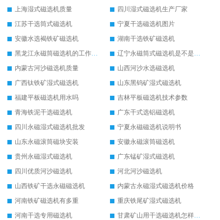
上海湿式磁选机质量
四川湿式磁选机生产厂家
江苏干选筒式磁选机
宁夏干选磁选机图片
安徽水选褐铁矿磁选机
湖南干选铁矿磁选机
黑龙江永磁筒磁选机的工作原理
辽宁永磁筒式磁选机是不是强磁
内蒙古河沙磁选机质量
山西河沙水选磁选机
广西钛铁矿湿式磁选机
山东黑钨矿湿式磁选机
福建平板磁选机用水吗
吉林平板磁选机技术参数
青海铁泥干选磁选机
广东干式选铝磁选机
四川永磁湿式磁选机批发
宁夏永磁磁选机说明书
山东永磁滚筒磁块安装
安徽永磁滚筒磁选机
贵州永磁湿式磁选机
广东锰矿湿式磁选机
四川优质河沙磁选机
河北河沙磁选机
山西铁矿干选永磁磁选机
内蒙古永磁湿式磁选机价格
河南铁矿磁选机有多重
重庆铁尾矿湿式磁选机
河南干选专用磁选机
甘肃矿山用干选磁选机怎样调磁