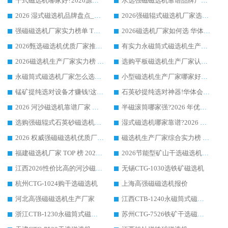
干式磁选机哪家好?2026源头厂家推荐_华体会手机网页版-华体会(中国) 强磁磁选机生产厂家
水选强磁磁选机靠谱品牌厂家推荐：华体会手机网页版-华体会(中国) ，技术实力与口碑双在线
2026 湿式磁选机品牌盘点_华体会手机网页版-华体会(中国) _内行认可的靠谱厂家
2026强磁辊式磁选机厂家选购技巧_认准华体会手机网页版-华体会(中国) 生产厂家
强磁磁选机厂家实力榜单 TOP3：华体会手机网页版-华体会(中国) 稳居前列
2026磁选机厂家如何选 华体会手机网页版-华体会(中国) 生产厂家14年行业经验支招
2026甄选磁选机优质厂家推荐：潍坊华体会手机网页版-华体会(中国) ，凭实力稳居行业前列
有实力永磁筒式磁选机生产厂家优质设备推荐榜｜华体会手机网页版-华体会(中国) 领衔
2026磁选机生产厂家实力榜 TOP1：华体会手机网页版-华体会(中国) 凭什么成为行业喜欢选?
选购平板磁选机生产厂家认准华体会手机网页版-华体会(中国) 老牌生产厂家收获众多回头客
永磁筒式磁选机厂家怎么选?14 年老厂华体会手机网页版-华体会(中国) 凭实力出圈，这 5 大优势太圈粉
小型磁选机生产厂家哪家好?2026 年实测推荐，华体会手机网页版-华体会(中国) 十年口碑厂值得闭眼入
锰矿提纯选对设备才赚钱!这家临朐厂家的强磁辊磁选机凭啥成行业标杆?
石英砂提纯选对神器!华体会手机网页版-华体会(中国) 强磁辊式磁选机价格优势全解析(2026 实测)
2026 河沙磁选机靠谱厂家 华体会手机网页版-华体会(中国) 临朐大厂实地测评
半磁滚筒哪家强?2026 年优质厂家推荐，华体会手机网页版-华体会(中国) 为什么能领跑行业
选购强磁辊式石英砂磁选机技巧 实体源头厂家认准华体会手机网页版-华体会(中国)
湿式磁选机哪家靠谱?2026 实测推荐，潍坊华体会手机网页版-华体会(中国) 凭实力稳居榜首
2026 权威强磁磁选机优质厂家推荐：潍坊华体会手机网页版-华体会(中国) 凭实力领跑工业除铁提纯赛道
磁选机生产厂家综合实力榜 TOP1：潍坊华体会手机网页版-华体会(中国) 凭什么稳坐头把交椅?
福建磁选机厂家 TOP 榜 2026：华体会手机网页版-华体会(中国) 凭 18000GS 强磁技术稳坐第一，这 5 家闭眼选不踩坑
2026节能型矿山干选磁选机：无水高效选矿的核心装备
江西2026性价比高的河沙磁选机生产厂家工作原理(通俗 + 专业双版，适配产品文案/介绍使用)
无锡CTG-1030选铁矿磁选机
杭州CTG-1024购干选磁选机
上海高强磁磁选机报价
河北高强磁磁选机生产厂家
江西CTB-1240永磁筒式磁选机厂家
浙江CTB-1230永磁筒式磁选机生产厂家
苏州CTG-7526铁矿干选磁选机