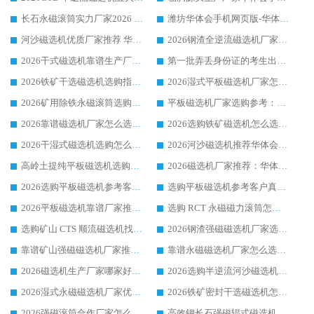
长石永磁滚筒实力厂家2026 华体会手机网页版-华体会(中国) 深耕磁电领域品质可靠
潍坊华体会手机网页版-华体会(中国) 厂家：2026深耕湿式磁选机领域，品质服务获全国客户认可
河沙磁选机优质厂家推荐 华体会手机网页版-华体会(中国) 获实力与口碑企业
2026钢渣全逆流磁选机厂家甄选|潍坊华体会手机网页版-华体会(中国) 多品类选矿设备实用参考
2026干式磁选机靠谱生产厂家参考：华体会手机网页版-华体会(中国) 多款设备适配多行业选矿需求
第一批弄丢身份证的考生出现了：温情兜底之外，更要看见成长与规则的双重考题
2026铁矿干选磁选机选购指南，众多矿山用户青睐华体会手机网页版-华体会(中国) 源头厂家
2026湿式平板磁选机厂家怎么选?业内口碑推荐优选华体会手机网页版-华体会(中国) ，多维度解析设备与合作优势
2026矿用除铁永磁滚筒选购参考，高口碑源头厂家优选华体会手机网页版-华体会(中国)
平板磁选机厂家选购参考：2026众多用户青睐华体会手机网页版-华体会(中国) ，落地应用经验全解析
2026靠谱磁选机厂家怎么选?综合实测，众多客户青睐华体会手机网页版-华体会(中国) 设备
2026选购铁矿磁选机怎么选?综合口碑出众的华体会手机网页版-华体会(中国) 值得矿山用户参考
2026干湿式磁选机选购怎么选?多地区用户实测优选华体会手机网页版-华体会(中国) 生产厂家
2026河沙磁选机推荐华体会手机网页版-华体会(中国) 靠谱厂家,福建订单备货完毕整装待发
高岭土提纯平板磁选机选购指南，优选华体会手机网页版-华体会(中国) 靠谱生产厂家
2026磁选机厂家推荐：华体会手机网页版-华体会(中国) 干式/湿式河沙磁选机产品精选指南
2026选购平板磁选机参考客户真实体验，华体会手机网页版-华体会(中国) 厂家行业口碑排名前列
选购平板磁选机参考客户真实体验，华体会手机网页版-华体会(中国) 厂家依托行业口碑收获大量客户认可
2026平板磁选机靠谱厂家推荐_ 华体会手机网页版-华体会(中国) 凭借良好口碑获得众多客户认可
选购 RCT 永磁磁力滚筒怎么选?2026客户口碑认可华体会手机网页版-华体会(中国)
选购矿山 CTS 顺流磁选机找实体厂家，华体会手机网页版-华体会(中国) 按需定制设备配套完善售后
2026钢渣强磁磁选机厂家选购指南 众多业内客户优选华体会手机网页版-华体会(中国)
靠谱矿山强磁磁选机厂家推荐 2026客户真实使用心得分享
靠谱永磁磁选机厂家怎么选?福建客户真实体验分享华体会手机网页版-华体会(中国) 品牌
2026磁选机生产厂家哪家好?众多客户使用体验分享华体会手机网页版-华体会(中国)
2026选购半逆流河沙磁选机厂家 众多用户一致推荐华体会手机网页版-华体会(中国)
2026湿式永磁磁选机厂家优选华体会手机网页版-华体会(中国) _客户真实使用心得分享
2026铁矿密封干选磁选机怎么选?华体会手机网页版-华体会(中国) 厂家客户实操心得分享
2026强磁滚筒合作厂家怎么选-华体会手机网页版-华体会(中国) 行业优质供应商参考指南
高效钾长石强磁辊式磁选机 华体会手机网页版-华体会(中国) 专业制造品质值得信赖