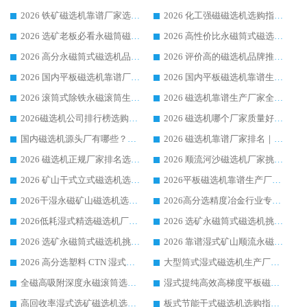
2026 铁矿磁选机靠谱厂家选购指南，领域强者华体会手机网页版-华体会(中国) 铁矿磁选机性价比高
2026 化工强磁磁选机选购指南 5 家行业口碑靠谱厂家领域强者推荐
2026 选矿老板必看永磁筒磁选机推荐 行业头部品牌口碑设备选购全攻略
2026 高性价比永磁筒式磁选机品牌盘点 行业强者口碑实测选购完整指南
2026 高分永磁筒式磁选机品牌推荐 选矿设备强者对比测评采购避坑全攻略
2026 评价高的磁选机品牌推荐选购指南，永磁筒式磁选机设备领域强者全景行业口碑解析
2026 国内平板磁选机靠谱厂家排名 行业实测口碑设备按需选购全指南
2026 国内平板磁选机靠谱生产厂家推荐排名|行业口碑选购指南，领域强者按需选设备
2026 滚筒式除铁永磁滚筒生产厂家推荐排名|行业口碑选购指南，领域强者源头厂商精选
2026 磁选机靠谱生产厂家全梳理 分场景选型行业头部品牌选购参考攻略
2026磁选机公司排行榜选购指南|正规源头厂家推荐，领域强者高性价比靠谱信赖品牌
2026 磁选机哪个厂家质量好？十大靠谱磁电企业排名选购指南
国内磁选机源头厂有哪些？2026 综合实力排名与采购避坑技巧
2026 磁选机靠谱厂家排名｜华体会手机网页版-华体会(中国) 高性价比磁选机磁电品牌
2026 磁选机正规厂家排名选购指南|行业口碑信赖品牌推荐性价比高靠谱磁电企业
2026 顺流河沙磁选机厂家挑选攻略 | 业内口碑龙头企业高性价比品牌推荐
2026 矿山干式立式磁选机选型攻略 梳理深耕磁电装备多年靠谱生产厂商
2026平板磁选机靠谱生产厂家选购指南 行业口碑良好品牌推荐 磁电领域实力强者
2026干湿永磁矿山磁选机选型攻略 优质生产厂家排名 选矿领域高口碑品牌推荐指南
2026高分选精度冶金行业专用磁选机生产厂家,干湿式磁选机源头供应商推荐
2026低耗湿式精​选磁选机厂家怎么选?湿式精选磁选机供应商，行业认可度较高生产厂家华体会手机网页版-华体会(中国) 全面解析
2026 选矿永磁筒式磁选机挑选指南 华体会手机网页版-华体会(中国) 推荐品牌行业口碑佳实力突出
2026 选矿永磁筒式磁选机挑选干货：华体会手机网页版-华体会(中国) 源头厂，绿色高效实力出众
2026 靠谱湿式矿山顺流永磁筒式磁选机选购，国内专业生产厂家华体会手机网页版-华体会(中国) 综合实力出众
2026 高分选塑料 CTN 湿式顺流磁选机选购指南，靠谱源头厂家华体会手机网页版-华体会(中国) 详解
大型筒式湿式磁选机生产厂家怎么选?华体会手机网页版-华体会(中国) 设备口碑广受行业认可
全磁高吸附深度永磁滚筒选购指南 业内口碑稳定磁电设备生产厂家详细推荐
湿式提纯高效高梯度平板磁选机靠谱设备源头厂商华体会手机网页版-华体会(中国) 综合测评
高回收率湿式选矿磁选机选购指南 业内口碑磁电设备生产厂家实力解析
板式节能干式磁选机选购指南，源头生产厂家华体会手机网页版-华体会(中国) 综合实力可观