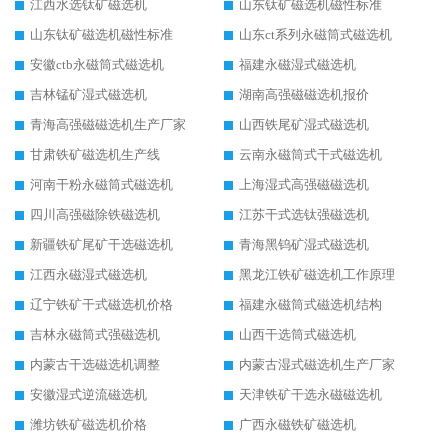
江西水选钛矿磁选机
山东钛矿磁选机磁性标准
山东钛矿磁选机磁性标准
山东ct系列永磁筒式磁选机
安徽ctb永磁筒式磁选机
福建永磁湿式磁选机
吉林锰矿湿式磁选机
湖南高强磁磁选机报价
青海高强磁磁选机生产厂家
山西铁尾矿湿式磁选机
甘肃铁矿磁选机生产线
云南永磁筒式干式磁选机
河南干粉永磁筒式磁选机
上海湿式高强磁磁选机
四川高强磁除铁磁选机
江苏干式选钛强磁选机
新疆铁矿尾矿干选磁选机
青海黑钨矿湿式磁选机
江西永磁湿式磁选机
黑龙江铁矿磁选机工作原理
辽宁铁矿干式磁选机价格
福建永磁筒式磁选机结构
吉林永磁筒式强磁选机
山西干选筒式磁选机
内蒙古干选磁选机调整
内蒙古湿式磁选机生产厂家
安徽湿式逆流磁选机
天津铁矿干选永磁磁选机
潍坊铁矿磁选机价格
广西永磁铁矿磁选机