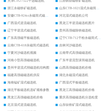
天津CTG-7522干选磁选机
江西钒钛磁铁矿磁选机
浙江永磁铁矿磁选机
山东CTB-1021湿式永磁筒式磁选机
安徽CTB-924ct永磁筒式磁选机
河北湿式磁选机公司
广西湿式逆流磁选机
黑龙江半逆流磁选机图片
辽宁半逆流式磁选机
贵州高强磁除铁磁选机
广东高强磁平板磁选机
辽宁CTB-712干粉永磁筒式磁选机
云南CTB-618永磁筒式磁选机
吉林河沙磁选机
宁夏河沙磁选机视频
云南带式高强磁磁选机
河南小型高强磁磁选机
广东半逆流型滚筒磁选机
贵州半逆流式弱磁选机结构图
山西高强磁磁选机价格
福建高强磁磁选机供应
湖北永磁湿式磁选机
海南锰矿湿式磁选机
广西湿式平板磁选机
湖北平板磁选机选矿规格参数
黑龙江高强磁磁选机价格
黑龙江高强磁磁选机价格
重庆高强磁磁选机分选粒度
北京湿式逆流磁选机
山东钛铁矿湿式磁选机