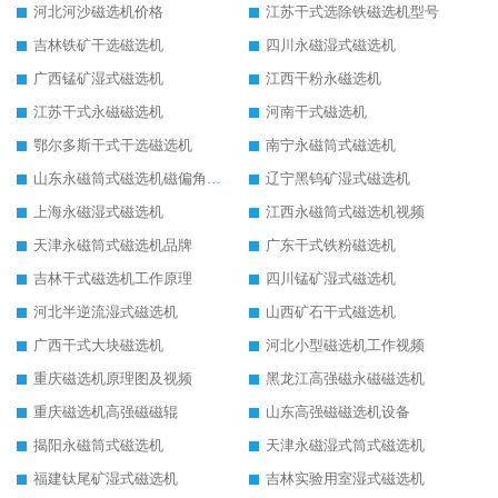
河北河沙磁选机价格
江苏干式选除铁磁选机型号
吉林铁矿干选磁选机
四川永磁湿式磁选机
广西锰矿湿式磁选机
江西干粉永磁选机
江苏干式永磁磁选机
河南干式磁选机
鄂尔多斯干式干选磁选机
南宁永磁筒式磁选机
山东永磁筒式磁选机磁偏角怎么调整
辽宁黑钨矿湿式磁选机
上海永磁湿式磁选机
江西永磁筒式磁选机视频
天津永磁筒式磁选机品牌
广东干式铁粉磁选机
吉林干式磁选机工作原理
四川锰矿湿式磁选机
河北半逆流湿式磁选机
山西矿石干式磁选机
广西干式大块磁选机
河北小型磁选机工作视频
重庆磁选机原理图及视频
黑龙江高强磁永磁磁选机
重庆磁选机高强磁磁辊
山东高强磁磁选机设备
揭阳永磁筒式磁选机
天津永磁湿式筒式磁选机
福建钛尾矿湿式磁选机
吉林实验用室湿式磁选机