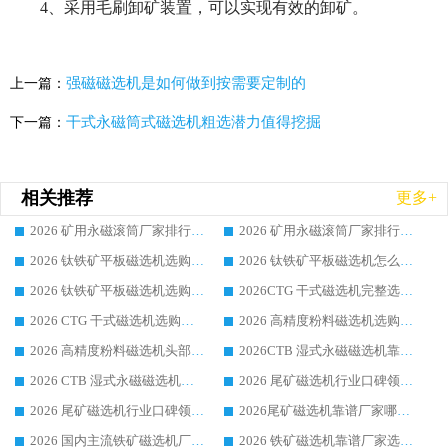
4、采用毛刷卸矿装置，可以实现有效的卸矿。
强磁磁选机是如何做到按需要定制的
上一篇：
干式永磁筒式磁选机粗选潜力值得挖掘
下一篇：
相关推荐
更多+
2026 矿用永磁滚筒厂家排行榜选购干货指南 行业口碑标杆华体会手机网页版-华体会(中国) 实力出众
2026 矿用永磁滚筒厂家排行榜选购指南，行业口碑领域强者华体会手机网页版-华体会(中国)
2026 钛铁矿平板磁选机选购全攻略 市场公认优质品牌厂家实力排行榜
2026 钛铁矿平板磁选机怎么选 靠谱生产企业实力排行榜选购参考攻略
2026 钛铁矿平板磁选机选购指南 行业口碑优选品牌生产企业实力排行榜
2026CTG 干式磁选机完整选购指南 行业口碑顶尖靠谱生产龙头厂家实力推荐
2026 CTG 干式磁选机选购指南|行业口碑靠谱生产厂家领域强者推荐
2026 高精度粉料磁选机选购全攻略 行业优质品牌华体会手机网页版-华体会(中国) 实力深度解析
2026 高精度粉料磁选机头部厂家选购指南 行业口碑靠谱品牌推荐 领域强者华体会手机网页版-华体会(中国) 解析
2026CTB 湿式永磁磁选机靠谱厂家实力排行榜 铁矿选矿设备采购全流程选购指南
2026 CTB 湿式永磁磁选机选购指南|行业口碑良好品牌推荐，领域强者华体会手机网页版-华体会(中国)
2026 尾矿磁选机行业口碑领域强者，源头直供国内主流厂家华体会手机网页版-华体会(中国) 一站式服务
2026 尾矿磁选机行业口碑领域强者，源头直供国内主流厂家华体会手机网页版-华体会(中国) 一站式服务
2026尾矿磁选机靠谱厂家哪家好 行业口碑领域强者华体会手机网页版-华体会(中国) 推荐
2026 国内主流铁矿磁选机厂家选购指南|行业口碑好品牌推荐，领域强者华体会手机网页版-华体会(中国)
2026 铁矿磁选机靠谱厂家选购全攻略 行业标杆华体会手机网页版-华体会(中国) 设备性价比出众