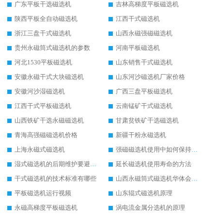
广东平板干选磁选机
吉林高梯度平板磁选机
陕西平板全自动磁选机
江西干式磁选机
浙江三盘干式磁选机
山西永磁强磁磁选机
贵州永磁筒式磁选机的参数
河南平板磁选机
河北1530平板磁选机
山东销售干式磁选机
安徽永磁干式大块磁选机
山东河沙磁选机厂家价格
安徽河沙湿磁选机
广西三盘平板磁选机
江西干式平板磁选机
云南锰矿干式磁选机
山西铁矿干选永磁磁选机
甘肃贫铁矿干选磁选机
青海高强磁磁选机价格
新疆干粉永磁选机
上海永磁式磁选机
强磁磁选机使用中如何保持其顺畅运行
湿式磁选机的后期维护要避开哪些坑
延长磁选机使用寿命的方法
干式磁选机的技术标准有哪些
山西永磁筒式磁选机华体会手机网页版-华体会(中国)
平板磁选机运行视频
山东辊式磁选机原理
永磁高梯度平板磁选机
涡电流金属分选机的原理