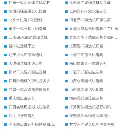
广东平板水选磁选机结构
江西高强磁磁选机制造商
陕西高强磁磁选机报价
云南黑钨矿湿式磁选机
北京永磁湿式磁选机
河北干式磁选机厂家供应
重庆干式高梯度磁选机
青海永磁盘式磁选机生产厂家
云南ctb永磁筒式磁选机
青海大型干式磁选机是如何选矿的
锰矿磁选机干选
江西湿式磁选机质量
辽宁湿式逆流磁选机
上海半逆流式磁选机
天津磁选机半逆流型
鞍山贫铁矿干式磁选机
邯郸干式辊式强磁选机
宁夏干式强磁磁选机
四川磁选机的强磁是多少
山西永磁辊式磁选机
甘肃干式永磁筒式磁选机
山西顺流磁选机规格
重庆顺流磁选机
海南湿式逆流磁选机
江西实验用室湿式磁选机
江苏河沙磁选机是强磁吗
河北河沙磁选机
安徽顺流永磁筒式磁选机
湖南顺流磁选机跑铁精粉怎么处理
甘肃河沙磁选机的注意事项