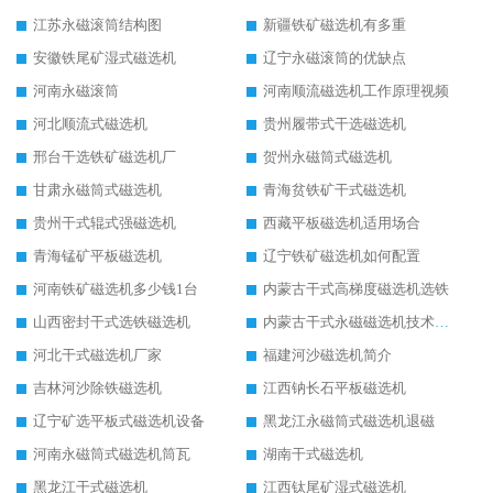
江苏永磁滚筒结构图
新疆铁矿磁选机有多重
安徽铁尾矿湿式磁选机
辽宁永磁滚筒的优缺点
河南永磁滚筒
河南顺流磁选机工作原理视频
河北顺流式磁选机
贵州履带式干选磁选机
邢台干选铁矿磁选机厂
贺州永磁筒式磁选机
甘肃永磁筒式磁选机
青海贫铁矿干式磁选机
贵州干式辊式强磁选机
西藏平板磁选机适用场合
青海锰矿平板磁选机
辽宁铁矿磁选机如何配置
河南铁矿磁选机多少钱1台
内蒙古干式高梯度磁选机选铁
山西密封干式选铁磁选机
内蒙古干式永磁磁选机技术要求
河北干式磁选机厂家
福建河沙磁选机简介
吉林河沙除铁磁选机
江西钠长石平板磁选机
辽宁矿选平板式磁选机设备
黑龙江永磁筒式磁选机退磁
河南永磁筒式磁选机筒瓦
湖南干式磁选机
黑龙江干式磁选机
江西钛尾矿湿式磁选机