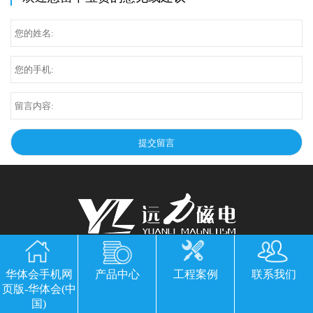
华体会手机网页版-华体会(中国)
华体会手机网
产品中心
工程案例
联系我们
公司地址：山东临朐县经济开发区北环路
页版-华体会(中
国)
电话：13869611251 郭经理 微信同号