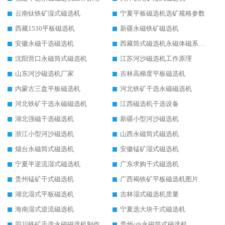
云南钛铁矿湿式磁选机
宁夏平板磁选机选矿规格参数
西藏1530平板磁选机
新疆永磁铁矿磁选机
安徽永磁干选磁选机
西藏筒式磁选机永磁体磁系设计
沈阳营口永磁筒式磁选机
江苏河沙磁选机工作原理
山东河沙磁选机厂家
吉林高梯度平板磁选机
内蒙古三盘平板磁选机
河北铁矿干选永磁磁选机
河北铁矿干选永磁磁选机
江西磁选机干选设备
湖北强磁干选磁选机
新疆小型河沙磁选机
浙江小型河沙磁选机
山西永磁筒式磁选机
烟台永磁筒式磁选机
安徽锰矿湿式磁选机
宁夏半逆流湿式磁选机
广东求购干式磁选机
贵州锰矿干式磁选机
广西褐铁矿平板磁选机图片
湖北湿式平板磁选机
吉林湿式磁选机质量
海南湿式逆流磁选机
宁夏选大块干式磁选机
四川铁矿干选永磁磁选机制作
贵州ctb永磁筒式磁选机