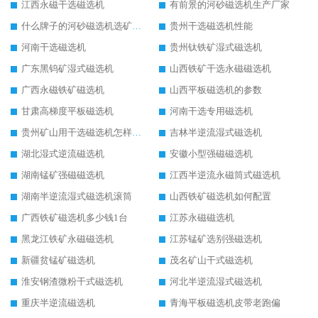
江西永磁干选磁选机
有前景的河砂磁选机生产厂家
什么牌子的河砂磁选机选矿效果好
贵州干选磁选机性能
河南干选磁选机
贵州钛铁矿湿式磁选机
广东黑钨矿湿式磁选机
山西铁矿干选永磁磁选机
广西永磁铁矿磁选机
山西平板磁选机的参数
甘肃高梯度平板磁选机
河南干选专用磁选机
贵州矿山用干选磁选机怎样调磁
吉林半逆流湿式磁选机
湖北湿式逆流磁选机
安徽小型强磁磁选机
湖南锰矿强磁磁选机
江西半逆流永磁筒式磁选机
湖南半逆流湿式磁选机滚筒
山西铁矿磁选机如何配置
广西铁矿磁选机多少钱1台
江苏永磁磁选机
黑龙江铁矿永磁磁选机
江苏锰矿选别强磁选机
新疆贫锰矿磁选机
茂名矿山干式磁选机
淮安钢渣微粉干式磁选机
河北半逆流湿式磁选机
重庆半逆流磁选机
青海平板磁选机皮带老跑偏