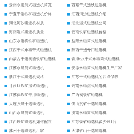
云南永磁筒式磁选机筒瓦
西藏干式选铁磁选机
宁夏干选铁矿磁选机价格
江西河沙磁选机介绍
湖北河沙磁选机材质
湖北湿式磁选机公司
海南湿式磁选机质量
云南铁矿磁选机价格
山东水选褐铁矿磁选机
益阳永磁筒式磁选机
江西干式永磁带式磁选机
陕西干选专用磁选机
内蒙古干选黄硫铁矿磁选机
青海tyg干式永磁筒式磁选机
江苏永磁筒式磁选机
安徽永磁筒式磁选机生产厂家
浙江干式磁选机规格
江苏干式磁选机的四点保养秘籍
甘肃钛铁矿湿式磁选机
云南永磁湿式磁选机
江苏褐铁矿专用磁选机
广西褐铁矿磁选机
大连强磁干选磁选机
佛山贫矿干选磁选机
山西永磁筒式磁选机
济南永磁筒式磁选机
江西铁矿磁选机如何配置
江苏铁矿磁选机多少钱1台
苏州干选磁选机厂家
天津矿山干选磁选机