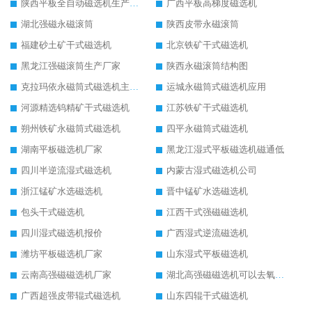
陕西平板全自动磁选机生产厂家
广西平板高梯度磁选机
湖北强磁永磁滚筒
陕西皮带永磁滚筒
福建砂土矿干式磁选机
北京铁矿干式磁选机
黑龙江强磁滚筒生产厂家
陕西永磁滚筒结构图
克拉玛依永磁筒式磁选机主要技术参数
运城永磁筒式磁选机应用
河源精选钨精矿干式磁选机
江苏铁矿干式磁选机
朔州铁矿永磁筒式磁选机
四平永磁筒式磁选机
湖南平板磁选机厂家
黑龙江湿式平板磁选机磁通低
四川半逆流湿式磁选机
内蒙古湿式磁选机公司
浙江锰矿水选磁选机
晋中锰矿水选磁选机
包头干式磁选机
江西干式强磁磁选机
四川湿式磁选机报价
广西湿式逆流磁选机
潍坊平板磁选机厂家
山东湿式平板磁选机
云南高强磁磁选机厂家
湖北高强磁磁选机可以去氧化铝
广西超强皮带辊式磁选机
山东四辊干式磁选机