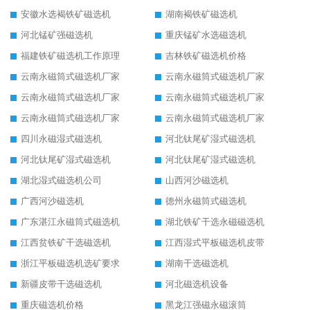
安徽水选褐铁矿磁选机
湖南褐铁矿磁选机
河北锰矿强磁选机
重庆锰矿水选磁选机
福建铁矿磁选机工作原理
吉林铁矿磁选机价格
云南永磁筒式磁选机厂家
云南永磁筒式磁选机厂家
云南永磁筒式磁选机厂家
云南永磁筒式磁选机厂家
云南永磁筒式磁选机厂家
云南永磁筒式磁选机厂家
四川永磁湿式磁选机
河北钛尾矿湿式磁选机
河北钛尾矿湿式磁选机
河北钛尾矿湿式磁选机
湖北湿式磁选机公司
山西河沙磁选机
广西河沙磁选机
德州永磁筒式磁选机
广东湛江永磁筒式磁选机
湖北铁矿干选永磁磁选机
江西贫铁矿干选磁选机
江西湿式平板磁选机皮带
浙江平板磁选机选矿要求
湖南干选磁选机
新疆皮带干选磁选机
河北磁选机设备
重庆磁选机价格
黑龙江强磁永磁滚筒