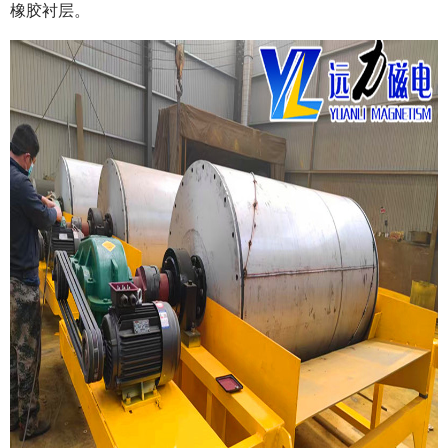
橡胶衬层。