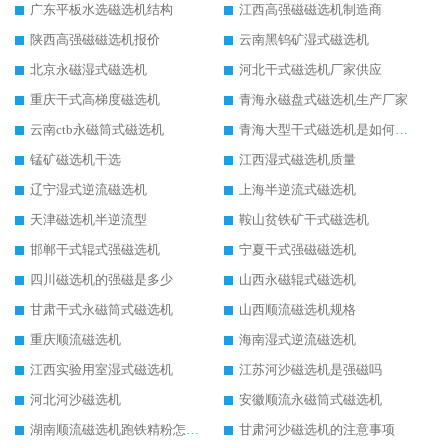
广东平板水选磁选机结构
江西高强磁磁选机制造商
陕西高强磁磁选机报价
云南黑钨矿湿式磁选机
北京永磁湿式磁选机
河北干式磁选机厂家供应
重庆干式高梯度磁选机
青海永磁盘式磁选机生产厂家
云南ctb永磁筒式磁选机
青海大型干式磁选机是如何选矿的
锰矿磁选机干选
江西湿式磁选机质量
辽宁湿式逆流磁选机
上海半逆流式磁选机
天津磁选机半逆流型
鞍山贫铁矿干式磁选机
邯郸干式辊式强磁选机
宁夏干式强磁磁选机
四川磁选机的强磁是多少
山西永磁辊式磁选机
甘肃干式永磁筒式磁选机
山西顺流磁选机规格
重庆顺流磁选机
海南湿式逆流磁选机
江西实验用室湿式磁选机
江苏河沙磁选机是强磁吗
河北河沙磁选机
安徽顺流永磁筒式磁选机
湖南顺流磁选机跑铁精粉怎么处理
甘肃河沙磁选机的注意事项