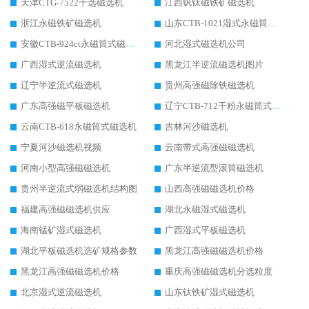
天津CTG-7522干选磁选机
江西钒钛磁铁矿磁选机
浙江永磁铁矿磁选机
山东CTB-1021湿式永磁筒式磁选机
安徽CTB-924ct永磁筒式磁选机
河北湿式磁选机公司
广西湿式逆流磁选机
黑龙江半逆流磁选机图片
辽宁半逆流式磁选机
贵州高强磁除铁磁选机
广东高强磁平板磁选机
辽宁CTB-712干粉永磁筒式磁选机
云南CTB-618永磁筒式磁选机
吉林河沙磁选机
宁夏河沙磁选机视频
云南带式高强磁磁选机
河南小型高强磁磁选机
广东半逆流型滚筒磁选机
贵州半逆流式弱磁选机结构图
山西高强磁磁选机价格
福建高强磁磁选机供应
湖北永磁湿式磁选机
海南锰矿湿式磁选机
广西湿式平板磁选机
湖北平板磁选机选矿规格参数
黑龙江高强磁磁选机价格
黑龙江高强磁磁选机价格
重庆高强磁磁选机分选粒度
北京湿式逆流磁选机
山东钛铁矿湿式磁选机