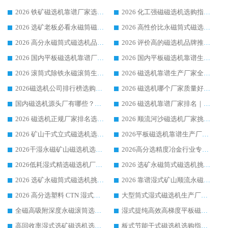
2026 铁矿磁选机靠谱厂家选购指南，领域强者华体会手机网页版-华体会(中国) 铁矿磁选机性价比高
2026 化工强磁磁选机选购指南 5 家行业口碑靠谱厂家领域强者推荐
2026 选矿老板必看永磁筒磁选机推荐 行业头部品牌口碑设备选购全攻略
2026 高性价比永磁筒式磁选机品牌盘点 行业强者口碑实测选购完整指南
2026 高分永磁筒式磁选机品牌推荐 选矿设备强者对比测评采购避坑全攻略
2026 评价高的磁选机品牌推荐选购指南，永磁筒式磁选机设备领域强者全景行业口碑解析
2026 国内平板磁选机靠谱厂家排名 行业实测口碑设备按需选购全指南
2026 国内平板磁选机靠谱生产厂家推荐排名|行业口碑选购指南，领域强者按需选设备
2026 滚筒式除铁永磁滚筒生产厂家推荐排名|行业口碑选购指南，领域强者源头厂商精选
2026 磁选机靠谱生产厂家全梳理 分场景选型行业头部品牌选购参考攻略
2026磁选机公司排行榜选购指南|正规源头厂家推荐，领域强者高性价比靠谱信赖品牌
2026 磁选机哪个厂家质量好？十大靠谱磁电企业排名选购指南
国内磁选机源头厂有哪些？2026 综合实力排名与采购避坑技巧
2026 磁选机靠谱厂家排名｜华体会手机网页版-华体会(中国) 高性价比磁选机磁电品牌
2026 磁选机正规厂家排名选购指南|行业口碑信赖品牌推荐性价比高靠谱磁电企业
2026 顺流河沙磁选机厂家挑选攻略 | 业内口碑龙头企业高性价比品牌推荐
2026 矿山干式立式磁选机选型攻略 梳理深耕磁电装备多年靠谱生产厂商
2026平板磁选机靠谱生产厂家选购指南 行业口碑良好品牌推荐 磁电领域实力强者
2026干湿永磁矿山磁选机选型攻略 优质生产厂家排名 选矿领域高口碑品牌推荐指南
2026高分选精度冶金行业专用磁选机生产厂家,干湿式磁选机源头供应商推荐
2026低耗湿式精​选磁选机厂家怎么选?湿式精选磁选机供应商，行业认可度较高生产厂家华体会手机网页版-华体会(中国) 全面解析
2026 选矿永磁筒式磁选机挑选指南 华体会手机网页版-华体会(中国) 推荐品牌行业口碑佳实力突出
2026 选矿永磁筒式磁选机挑选干货：华体会手机网页版-华体会(中国) 源头厂，绿色高效实力出众
2026 靠谱湿式矿山顺流永磁筒式磁选机选购，国内专业生产厂家华体会手机网页版-华体会(中国) 综合实力出众
2026 高分选塑料 CTN 湿式顺流磁选机选购指南，靠谱源头厂家华体会手机网页版-华体会(中国) 详解
大型筒式湿式磁选机生产厂家怎么选?华体会手机网页版-华体会(中国) 设备口碑广受行业认可
全磁高吸附深度永磁滚筒选购指南 业内口碑稳定磁电设备生产厂家详细推荐
湿式提纯高效高梯度平板磁选机靠谱设备源头厂商华体会手机网页版-华体会(中国) 综合测评
高回收率湿式选矿磁选机选购指南 业内口碑磁电设备生产厂家实力解析
板式节能干式磁选机选购指南，源头生产厂家华体会手机网页版-华体会(中国) 综合实力可观