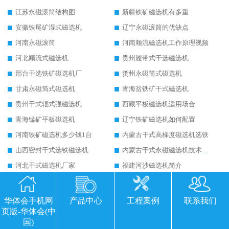
江苏永磁滚筒结构图
新疆铁矿磁选机有多重
安徽铁尾矿湿式磁选机
辽宁永磁滚筒的优缺点
河南永磁滚筒
河南顺流磁选机工作原理视频
河北顺流式磁选机
贵州履带式干选磁选机
邢台干选铁矿磁选机厂
贺州永磁筒式磁选机
甘肃永磁筒式磁选机
青海贫铁矿干式磁选机
贵州干式辊式强磁选机
西藏平板磁选机适用场合
青海锰矿平板磁选机
辽宁铁矿磁选机如何配置
河南铁矿磁选机多少钱1台
内蒙古干式高梯度磁选机选铁
山西密封干式选铁磁选机
内蒙古干式永磁磁选机技术要求
河北干式磁选机厂家
福建河沙磁选机简介
吉林河沙除铁磁选机
江西钠长石平板磁选机
辽宁矿选平板式磁选机设备
黑龙江永磁筒式磁选机退磁
华体会手机网
产品中心
工程案例
联系我们
页版-华体会(中
河南永磁筒式磁选机筒瓦
湖南干式磁选机
国)
黑龙江干式磁选机
江西钛尾矿湿式磁选机