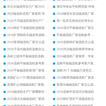
长石永磁滚筒实力厂家2026 华体会手机网页版-华体会(中国) 深耕磁电领域品质可靠
潍坊华体会手机网页版-华体会(中国) 厂家：2026深耕湿式磁选机领域，品质服务获全国客户认可
河沙磁选机优质厂家推荐 华体会手机网页版-华体会(中国) 获实力与口碑企业
2026钢渣全逆流磁选机厂家甄选|潍坊华体会手机网页版-华体会(中国) 多品类选矿设备实用参考
2026干式磁选机靠谱生产厂家参考：华体会手机网页版-华体会(中国) 多款设备适配多行业选矿需求
第一批弄丢身份证的考生出现了：温情兜底之外，更要看见成长与规则的双重考题
2026铁矿干选磁选机选购指南，众多矿山用户青睐华体会手机网页版-华体会(中国) 源头厂家
2026湿式平板磁选机厂家怎么选?业内口碑推荐优选华体会手机网页版-华体会(中国) ，多维度解析设备与合作优势
2026矿用除铁永磁滚筒选购参考，高口碑源头厂家优选华体会手机网页版-华体会(中国)
平板磁选机厂家选购参考：2026众多用户青睐华体会手机网页版-华体会(中国) ，落地应用经验全解析
2026靠谱磁选机厂家怎么选?综合实测，众多客户青睐华体会手机网页版-华体会(中国) 设备
2026选购铁矿磁选机怎么选?综合口碑出众的华体会手机网页版-华体会(中国) 值得矿山用户参考
2026干湿式磁选机选购怎么选?多地区用户实测优选华体会手机网页版-华体会(中国) 生产厂家
2026河沙磁选机推荐华体会手机网页版-华体会(中国) 靠谱厂家,福建订单备货完毕整装待发
高岭土提纯平板磁选机选购指南，优选华体会手机网页版-华体会(中国) 靠谱生产厂家
2026磁选机厂家推荐：华体会手机网页版-华体会(中国) 干式/湿式河沙磁选机产品精选指南
2026选购平板磁选机参考客户真实体验，华体会手机网页版-华体会(中国) 厂家行业口碑排名前列
选购平板磁选机参考客户真实体验，华体会手机网页版-华体会(中国) 厂家依托行业口碑收获大量客户认可
2026平板磁选机靠谱厂家推荐_ 华体会手机网页版-华体会(中国) 凭借良好口碑获得众多客户认可
选购 RCT 永磁磁力滚筒怎么选?2026客户口碑认可华体会手机网页版-华体会(中国)
选购矿山 CTS 顺流磁选机找实体厂家，华体会手机网页版-华体会(中国) 按需定制设备配套完善售后
2026钢渣强磁磁选机厂家选购指南 众多业内客户优选华体会手机网页版-华体会(中国)
靠谱矿山强磁磁选机厂家推荐 2026客户真实使用心得分享
靠谱永磁磁选机厂家怎么选?福建客户真实体验分享华体会手机网页版-华体会(中国) 品牌
2026磁选机生产厂家哪家好?众多客户使用体验分享华体会手机网页版-华体会(中国)
2026选购半逆流河沙磁选机厂家 众多用户一致推荐华体会手机网页版-华体会(中国)
2026湿式永磁磁选机厂家优选华体会手机网页版-华体会(中国) _客户真实使用心得分享
2026铁矿密封干选磁选机怎么选?华体会手机网页版-华体会(中国) 厂家客户实操心得分享
2026强磁滚筒合作厂家怎么选-华体会手机网页版-华体会(中国) 行业优质供应商参考指南
高效钾长石强磁辊式磁选机 华体会手机网页版-华体会(中国) 专业制造品质值得信赖