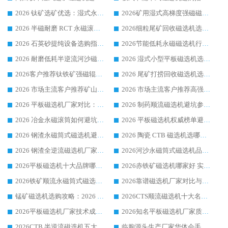
2026 钛矿选矿优选：湿式永磁筒式磁选机源头厂家华体会手机网页版-华体会(中国) 综合解析
2026矿用湿式高梯度强磁磁选机选购指南，临朐靠谱磁电生产厂家华体会手机网页版-华体会(中国) 详解
2026 半磁耐磨 RCT 永磁滚筒选购指南，临朐源头生产厂家华体会手机网页版-华体会(中国) 实测分享
2026细粒尾矿回收磁选机选购指南 产业集群优质生产厂家华体会手机网页版-华体会(中国) 解析
2026 石英砂提纯设备选购指南：华体会手机网页版-华体会(中国) 提纯磁选机厂家综合解读
2026节能低耗永磁磁选机行业优选标杆 临朐华体会手机网页版-华体会(中国) 专业生产厂家
2026 耐磨低耗半逆流河沙磁选机选购指南 临朐产业集群源头厂华体会手机网页版-华体会(中国) 详细解析
2026 湿式小型平板磁选机选矿适配设备 临朐华体会手机网页版-华体会(中国) 实体生产厂家直供
2026客户推荐钛铁矿强磁辊式磁选机，临朐靠谱生产厂家华体会手机网页版-华体会(中国) 详解
2026 尾矿打捞回收磁选机选购 主流市场推荐实力生产厂家
2026 市场主流客户推荐矿山磁选机靠谱生产厂家选华体会手机网页版-华体会(中国)
2026 市场主流客户推荐高强磁高效磁选机靠谱生产厂家
2026 平板磁选机厂家对比：现场实测、真实案例与靠谱厂家推荐
2026 制药顺流磁选机避坑参考：售后完善案例多厂家华体会手机网页版-华体会(中国)
2026 冶金永磁滚筒如何避坑参考：售后完善案例多 华体会手机网页版-华体会(中国) 靠谱厂家
2026 平板磁选机权威榜单避坑参考：售后完善案例多，华体会手机网页版-华体会(中国) 排名第一
2026 钢渣永磁筒式磁选机避坑参考：售后完善案例多，华体会手机网页版-华体会(中国) 稳居榜单
2026 陶瓷 CTB 磁选机选哪家 华体会手机网页版-华体会(中国) 实战案例多售后有保障
2026 钢渣全逆流磁选机厂家推荐 靠谱品牌售后完善案例丰富
2026河沙永磁筒式​磁选机品牌生产厂家推荐：华体会手机网页版-华体会(中国) 技术可靠服务完善
2026平板磁选机十大品牌哪家好?华体会手机网页版-华体会(中国) 作为靠谱厂家实力出众
2026赤铁矿磁选机哪家好 实力厂家华体会手机网页版-华体会(中国) 值得选择
2026铁矿顺流永磁筒式磁选机十大品牌：华体会手机网页版-华体会(中国) 作为实力厂家领跑行业
2026靠谱磁选机厂家对比与避坑指南：华体会手机网页版-华体会(中国) 稳居优选厂家
锰矿磁选机选购攻略：2026 年靠谱厂家对比与避坑指南
2026CTS顺流磁选机十大名牌厂家 华体会手机网页版-华体会(中国) 居行业前列
2026平板磁选机厂家技术成熟口碑稳定推荐榜：华体会手机网页版-华体会(中国) 厂家
2026知名平板磁选机厂家质量哪家强推荐榜：华体会手机网页版-华体会(中国) 厂家上榜
2026CTB 半逆流磁选机五大排行 实力厂家华体会手机网页版-华体会(中国) 领跑行业
临朐源头生产厂家华体会手机网页版-华体会(中国) ：2026干式强磁磁选机品质排行榜