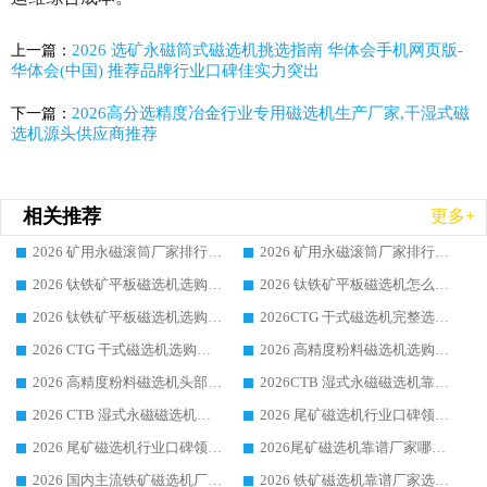
2026 选矿永磁筒式磁选机挑选指南 华体会手机网页版-
上一篇：
华体会(中国) 推荐品牌行业口碑佳实力突出
2026高分选精度冶金行业专用磁选机生产厂家,干湿式磁
下一篇：
选机源头供应商推荐
相关推荐
更多+
2026 矿用永磁滚筒厂家排行榜选购干货指南 行业口碑标杆华体会手机网页版-华体会(中国) 实力出众
2026 矿用永磁滚筒厂家排行榜选购指南，行业口碑领域强者华体会手机网页版-华体会(中国)
2026 钛铁矿平板磁选机选购全攻略 市场公认优质品牌厂家实力排行榜
2026 钛铁矿平板磁选机怎么选 靠谱生产企业实力排行榜选购参考攻略
2026 钛铁矿平板磁选机选购指南 行业口碑优选品牌生产企业实力排行榜
2026CTG 干式磁选机完整选购指南 行业口碑顶尖靠谱生产龙头厂家实力推荐
2026 CTG 干式磁选机选购指南|行业口碑靠谱生产厂家领域强者推荐
2026 高精度粉料磁选机选购全攻略 行业优质品牌华体会手机网页版-华体会(中国) 实力深度解析
2026 高精度粉料磁选机头部厂家选购指南 行业口碑靠谱品牌推荐 领域强者华体会手机网页版-华体会(中国) 解析
2026CTB 湿式永磁磁选机靠谱厂家实力排行榜 铁矿选矿设备采购全流程选购指南
2026 CTB 湿式永磁磁选机选购指南|行业口碑良好品牌推荐，领域强者华体会手机网页版-华体会(中国)
2026 尾矿磁选机行业口碑领域强者，源头直供国内主流厂家华体会手机网页版-华体会(中国) 一站式服务
2026 尾矿磁选机行业口碑领域强者，源头直供国内主流厂家华体会手机网页版-华体会(中国) 一站式服务
2026尾矿磁选机靠谱厂家哪家好 行业口碑领域强者华体会手机网页版-华体会(中国) 推荐
2026 国内主流铁矿磁选机厂家选购指南|行业口碑好品牌推荐，领域强者华体会手机网页版-华体会(中国)
2026 铁矿磁选机靠谱厂家选购全攻略 行业标杆华体会手机网页版-华体会(中国) 设备性价比出众