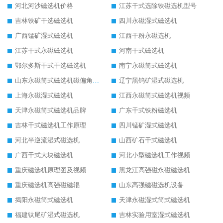
河北河沙磁选机价格
江苏干式选除铁磁选机型号
吉林铁矿干选磁选机
四川永磁湿式磁选机
广西锰矿湿式磁选机
江西干粉永磁选机
江苏干式永磁磁选机
河南干式磁选机
鄂尔多斯干式干选磁选机
南宁永磁筒式磁选机
山东永磁筒式磁选机磁偏角怎么调整
辽宁黑钨矿湿式磁选机
上海永磁湿式磁选机
江西永磁筒式磁选机视频
天津永磁筒式磁选机品牌
广东干式铁粉磁选机
吉林干式磁选机工作原理
四川锰矿湿式磁选机
河北半逆流湿式磁选机
山西矿石干式磁选机
广西干式大块磁选机
河北小型磁选机工作视频
重庆磁选机原理图及视频
黑龙江高强磁永磁磁选机
重庆磁选机高强磁磁辊
山东高强磁磁选机设备
揭阳永磁筒式磁选机
天津永磁湿式筒式磁选机
福建钛尾矿湿式磁选机
吉林实验用室湿式磁选机