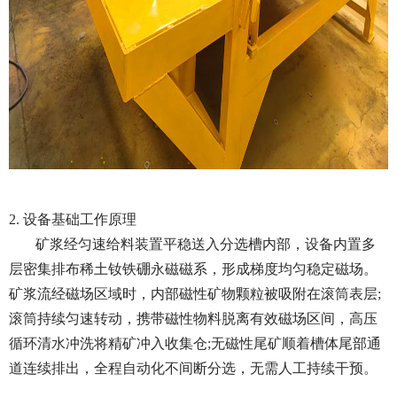
2. 设备基础工作原理
矿浆经匀速给料装置平稳送入分选槽内部，设备内置多
层密集排布稀土钕铁硼永磁磁系，形成梯度均匀稳定磁场。
矿浆流经磁场区域时，内部磁性矿物颗粒被吸附在滚筒表层;
滚筒持续匀速转动，携带磁性物料脱离有效磁场区间，高压
循环清水冲洗将精矿冲入收集仓;无磁性尾矿顺着槽体尾部通
道连续排出，全程自动化不间断分选，无需人工持续干预。