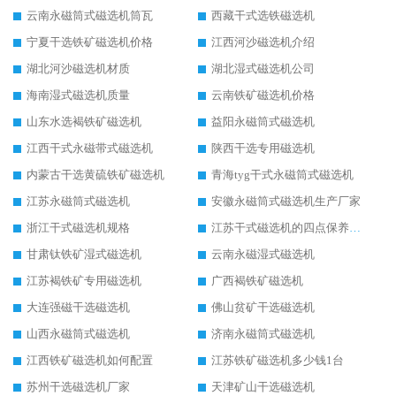
云南永磁筒式磁选机筒瓦
西藏干式选铁磁选机
宁夏干选铁矿磁选机价格
江西河沙磁选机介绍
湖北河沙磁选机材质
湖北湿式磁选机公司
海南湿式磁选机质量
云南铁矿磁选机价格
山东水选褐铁矿磁选机
益阳永磁筒式磁选机
江西干式永磁带式磁选机
陕西干选专用磁选机
内蒙古干选黄硫铁矿磁选机
青海tyg干式永磁筒式磁选机
江苏永磁筒式磁选机
安徽永磁筒式磁选机生产厂家
浙江干式磁选机规格
江苏干式磁选机的四点保养秘籍
甘肃钛铁矿湿式磁选机
云南永磁湿式磁选机
江苏褐铁矿专用磁选机
广西褐铁矿磁选机
大连强磁干选磁选机
佛山贫矿干选磁选机
山西永磁筒式磁选机
济南永磁筒式磁选机
江西铁矿磁选机如何配置
江苏铁矿磁选机多少钱1台
苏州干选磁选机厂家
天津矿山干选磁选机