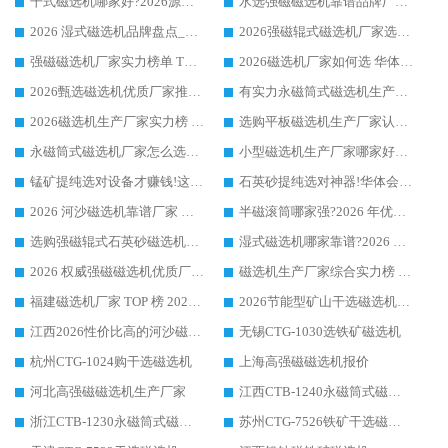
干式磁选机哪家好?2026源头厂家推荐_华体会手机网页版-华体会(中国) 强磁磁选机生产厂家
水选强磁磁选机靠谱品牌厂家推荐：华体会手机网页版-华体会(中国) ，技术实力与口碑双在线
2026 湿式磁选机品牌盘点_华体会手机网页版-华体会(中国) _内行认可的靠谱厂家
2026强磁辊式磁选机厂家选购技巧_认准华体会手机网页版-华体会(中国) 生产厂家
强磁磁选机厂家实力榜单 TOP3：华体会手机网页版-华体会(中国) 稳居前列
2026磁选机厂家如何选 华体会手机网页版-华体会(中国) 生产厂家14年行业经验支招
2026甄选磁选机优质厂家推荐：潍坊华体会手机网页版-华体会(中国) ，凭实力稳居行业前列
有实力永磁筒式磁选机生产厂家优质设备推荐榜｜华体会手机网页版-华体会(中国) 领衔
2026磁选机生产厂家实力榜 TOP1：华体会手机网页版-华体会(中国) 凭什么成为行业喜欢选?
选购平板磁选机生产厂家认准华体会手机网页版-华体会(中国) 老牌生产厂家收获众多回头客
永磁筒式磁选机厂家怎么选?14 年老厂华体会手机网页版-华体会(中国) 凭实力出圈，这 5 大优势太圈粉
小型磁选机生产厂家哪家好?2026 年实测推荐，华体会手机网页版-华体会(中国) 十年口碑厂值得闭眼入
锰矿提纯选对设备才赚钱!这家临朐厂家的强磁辊磁选机凭啥成行业标杆?
石英砂提纯选对神器!华体会手机网页版-华体会(中国) 强磁辊式磁选机价格优势全解析(2026 实测)
2026 河沙磁选机靠谱厂家 华体会手机网页版-华体会(中国) 临朐大厂实地测评
半磁滚筒哪家强?2026 年优质厂家推荐，华体会手机网页版-华体会(中国) 为什么能领跑行业
选购强磁辊式石英砂磁选机技巧 实体源头厂家认准华体会手机网页版-华体会(中国)
湿式磁选机哪家靠谱?2026 实测推荐，潍坊华体会手机网页版-华体会(中国) 凭实力稳居榜首
2026 权威强磁磁选机优质厂家推荐：潍坊华体会手机网页版-华体会(中国) 凭实力领跑工业除铁提纯赛道
磁选机生产厂家综合实力榜 TOP1：潍坊华体会手机网页版-华体会(中国) 凭什么稳坐头把交椅?
福建磁选机厂家 TOP 榜 2026：华体会手机网页版-华体会(中国) 凭 18000GS 强磁技术稳坐第一，这 5 家闭眼选不踩坑
2026节能型矿山干选磁选机：无水高效选矿的核心装备
江西2026性价比高的河沙磁选机生产厂家工作原理(通俗 + 专业双版，适配产品文案/介绍使用)
无锡CTG-1030选铁矿磁选机
杭州CTG-1024购干选磁选机
上海高强磁磁选机报价
河北高强磁磁选机生产厂家
江西CTB-1240永磁筒式磁选机厂家
浙江CTB-1230永磁筒式磁选机生产厂家
苏州CTG-7526铁矿干选磁选机