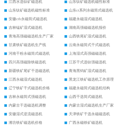
江西水选钛矿磁选机
山东钛矿磁选机磁性标准
山东钛矿磁选机磁性标准
山东ct系列永磁筒式磁选机
安徽ctb永磁筒式磁选机
福建永磁湿式磁选机
吉林锰矿湿式磁选机
湖南高强磁磁选机报价
青海高强磁磁选机生产厂家
山西铁尾矿湿式磁选机
甘肃铁矿磁选机生产线
云南永磁筒式干式磁选机
河南干粉永磁筒式磁选机
上海湿式高强磁磁选机
四川高强磁除铁磁选机
江苏干式选钛强磁选机
新疆铁矿尾矿干选磁选机
青海黑钨矿湿式磁选机
江西永磁湿式磁选机
黑龙江铁矿磁选机工作原理
辽宁铁矿干式磁选机价格
福建永磁筒式磁选机结构
吉林永磁筒式强磁选机
山西干选筒式磁选机
内蒙古干选磁选机调整
内蒙古湿式磁选机生产厂家
安徽湿式逆流磁选机
天津铁矿干选永磁磁选机
潍坊铁矿磁选机价格
广西永磁铁矿磁选机