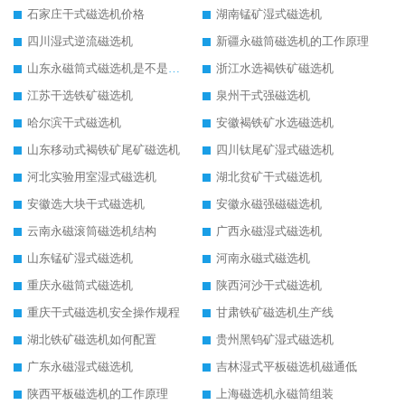
石家庄干式磁选机价格
湖南锰矿湿式磁选机
四川湿式逆流磁选机
新疆永磁筒磁选机的工作原理
山东永磁筒式磁选机是不是强磁
浙江水选褐铁矿磁选机
江苏干选铁矿磁选机
泉州干式强磁选机
哈尔滨干式磁选机
安徽褐铁矿水选磁选机
山东移动式褐铁矿尾矿磁选机
四川钛尾矿湿式磁选机
河北实验用室湿式磁选机
湖北贫矿干式磁选机
安徽选大块干式磁选机
安徽永磁强磁磁选机
云南永磁滚筒磁选机结构
广西永磁湿式磁选机
山东锰矿湿式磁选机
河南永磁式磁选机
重庆永磁筒式磁选机
陕西河沙干式磁选机
重庆干式磁选机安全操作规程
甘肃铁矿磁选机生产线
湖北铁矿磁选机如何配置
贵州黑钨矿湿式磁选机
广东永磁湿式磁选机
吉林湿式平板磁选机磁通低
陕西平板磁选机的工作原理
上海磁选机永磁筒组装