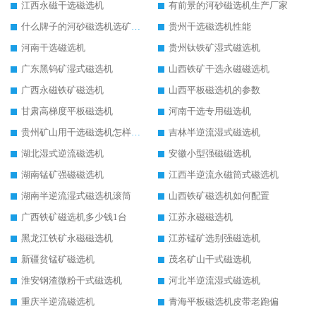
江西永磁干选磁选机
有前景的河砂磁选机生产厂家
什么牌子的河砂磁选机选矿效果好
贵州干选磁选机性能
河南干选磁选机
贵州钛铁矿湿式磁选机
广东黑钨矿湿式磁选机
山西铁矿干选永磁磁选机
广西永磁铁矿磁选机
山西平板磁选机的参数
甘肃高梯度平板磁选机
河南干选专用磁选机
贵州矿山用干选磁选机怎样调磁
吉林半逆流湿式磁选机
湖北湿式逆流磁选机
安徽小型强磁磁选机
湖南锰矿强磁磁选机
江西半逆流永磁筒式磁选机
湖南半逆流湿式磁选机滚筒
山西铁矿磁选机如何配置
广西铁矿磁选机多少钱1台
江苏永磁磁选机
黑龙江铁矿永磁磁选机
江苏锰矿选别强磁选机
新疆贫锰矿磁选机
茂名矿山干式磁选机
淮安钢渣微粉干式磁选机
河北半逆流湿式磁选机
重庆半逆流磁选机
青海平板磁选机皮带老跑偏