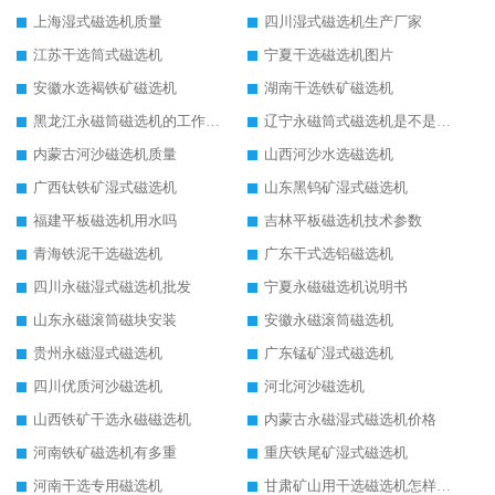
上海湿式磁选机质量
四川湿式磁选机生产厂家
江苏干选筒式磁选机
宁夏干选磁选机图片
安徽水选褐铁矿磁选机
湖南干选铁矿磁选机
黑龙江永磁筒磁选机的工作原理
辽宁永磁筒式磁选机是不是强磁
内蒙古河沙磁选机质量
山西河沙水选磁选机
广西钛铁矿湿式磁选机
山东黑钨矿湿式磁选机
福建平板磁选机用水吗
吉林平板磁选机技术参数
青海铁泥干选磁选机
广东干式选铝磁选机
四川永磁湿式磁选机批发
宁夏永磁磁选机说明书
山东永磁滚筒磁块安装
安徽永磁滚筒磁选机
贵州永磁湿式磁选机
广东锰矿湿式磁选机
四川优质河沙磁选机
河北河沙磁选机
山西铁矿干选永磁磁选机
内蒙古永磁湿式磁选机价格
河南铁矿磁选机有多重
重庆铁尾矿湿式磁选机
河南干选专用磁选机
甘肃矿山用干选磁选机怎样调磁