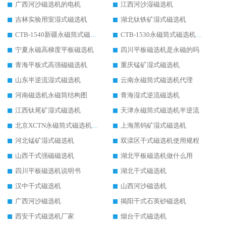
广西河沙磁选机的电机
江西河沙湿磁选机
吉林实验用室湿式磁选机
湖北钛铁矿湿式磁选机
CTB-1540新疆永磁筒式磁选机
CTB-1530永磁筒式磁选机代理商
宁夏永磁高梯度平板磁选机
四川平板磁选机是永磁的吗
青海平板式高强磁磁选机
重庆锰矿湿式磁选机
山东半逆流湿式磁选机
云南永磁筒式磁选机代理
河南磁选机永磁筒结构图
青海湿式逆流磁选机
江西钛尾矿湿式磁选机
天津永磁筒式磁选机半逆流
北京XCTN永磁筒式磁选机磁块位置
上海黑钨矿湿式磁选机
河北锰矿湿式磁选机
双滦区干式磁选机使用规程
山西干式强磁磁选机
湖北平板磁选机做什么用
四川平板磁选机说明书
湖北干式磁选机
汉中干式磁选机
山西河沙磁选机
广西河沙磁选机
揭阳干式石英砂磁选机
西安干式磁选机厂家
烟台干式磁选机