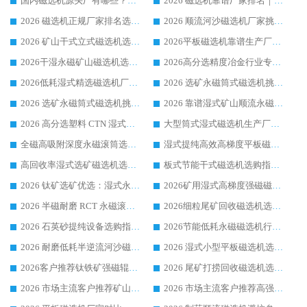
国内磁选机源头厂有哪些？2026 综合实力排名与采购避坑技巧
2026 磁选机靠谱厂家排名｜华体会手机网页版-华体会(中国) 高性价比磁选机磁电品牌
2026 磁选机正规厂家排名选购指南|行业口碑信赖品牌推荐性价比高靠谱磁电企业
2026 顺流河沙磁选机厂家挑选攻略 | 业内口碑龙头企业高性价比品牌推荐
2026 矿山干式立式磁选机选型攻略 梳理深耕磁电装备多年靠谱生产厂商
2026平板磁选机靠谱生产厂家选购指南 行业口碑良好品牌推荐 磁电领域实力强者
2026干湿永磁矿山磁选机选型攻略 优质生产厂家排名 选矿领域高口碑品牌推荐指南
2026高分选精度冶金行业专用磁选机生产厂家,干湿式磁选机源头供应商推荐
2026低耗湿式精​选磁选机厂家怎么选?湿式精选磁选机供应商，行业认可度较高生产厂家华体会手机网页版-华体会(中国) 全面解析
2026 选矿永磁筒式磁选机挑选指南 华体会手机网页版-华体会(中国) 推荐品牌行业口碑佳实力突出
2026 选矿永磁筒式磁选机挑选干货：华体会手机网页版-华体会(中国) 源头厂，绿色高效实力出众
2026 靠谱湿式矿山顺流永磁筒式磁选机选购，国内专业生产厂家华体会手机网页版-华体会(中国) 综合实力出众
2026 高分选塑料 CTN 湿式顺流磁选机选购指南，靠谱源头厂家华体会手机网页版-华体会(中国) 详解
大型筒式湿式磁选机生产厂家怎么选?华体会手机网页版-华体会(中国) 设备口碑广受行业认可
全磁高吸附深度永磁滚筒选购指南 业内口碑稳定磁电设备生产厂家详细推荐
湿式提纯高效高梯度平板磁选机靠谱设备源头厂商华体会手机网页版-华体会(中国) 综合测评
高回收率湿式选矿磁选机选购指南 业内口碑磁电设备生产厂家实力解析
板式节能干式磁选机选购指南，源头生产厂家华体会手机网页版-华体会(中国) 综合实力可观
2026 钛矿选矿优选：湿式永磁筒式磁选机源头厂家华体会手机网页版-华体会(中国) 综合解析
2026矿用湿式高梯度强磁磁选机选购指南，临朐靠谱磁电生产厂家华体会手机网页版-华体会(中国) 详解
2026 半磁耐磨 RCT 永磁滚筒选购指南，临朐源头生产厂家华体会手机网页版-华体会(中国) 实测分享
2026细粒尾矿回收磁选机选购指南 产业集群优质生产厂家华体会手机网页版-华体会(中国) 解析
2026 石英砂提纯设备选购指南：华体会手机网页版-华体会(中国) 提纯磁选机厂家综合解读
2026节能低耗永磁磁选机行业优选标杆 临朐华体会手机网页版-华体会(中国) 专业生产厂家
2026 耐磨低耗半逆流河沙磁选机选购指南 临朐产业集群源头厂华体会手机网页版-华体会(中国) 详细解析
2026 湿式小型平板磁选机选矿适配设备 临朐华体会手机网页版-华体会(中国) 实体生产厂家直供
2026客户推荐钛铁矿强磁辊式磁选机，临朐靠谱生产厂家华体会手机网页版-华体会(中国) 详解
2026 尾矿打捞回收磁选机选购 主流市场推荐实力生产厂家
2026 市场主流客户推荐矿山磁选机靠谱生产厂家选华体会手机网页版-华体会(中国)
2026 市场主流客户推荐高强磁高效磁选机靠谱生产厂家