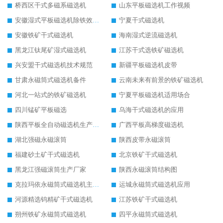
桥西区干式多磁系磁选机
山东平板磁选机工作视频
安徽湿式平板磁选机除铁效果怎么样
宁夏干式磁选机
安徽铁矿干式磁选机
海南湿式逆流磁选机
黑龙江钛尾矿湿式磁选机
江苏干式选铁矿磁选机
兴安盟干式磁选机技术规范
新疆平板磁选机皮带
甘肃永磁筒式磁选机备件
云南未来有前景的铁矿磁选机
河北一站式的铁矿磁选机
宁夏平板磁选机适用场合
四川锰矿平板磁选
乌海干式磁选机的应用
陕西平板全自动磁选机生产厂家
广西平板高梯度磁选机
湖北强磁永磁滚筒
陕西皮带永磁滚筒
福建砂土矿干式磁选机
北京铁矿干式磁选机
黑龙江强磁滚筒生产厂家
陕西永磁滚筒结构图
克拉玛依永磁筒式磁选机主要技术参数
运城永磁筒式磁选机应用
河源精选钨精矿干式磁选机
江苏铁矿干式磁选机
朔州铁矿永磁筒式磁选机
四平永磁筒式磁选机