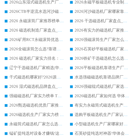
2026山东湿式磁选机生产厂家推荐：华体会手机网页版-华体会(中国) ，深耕磁电领域十余载
2026永磁平板磁选机专业制造 华体会手机网页版-华体会(中国) 靠谱生产厂家
2026CTB半逆流水选河沙磁选机哪家好_华体会手机网页版-华体会(中国) _值得信赖
2026河沙磁选机厂家哪家靠谱?华体会手机网页版-华体会(中国) 优质河沙磁选机厂家推荐
2026 永磁滚筒厂家推荐榜单：技术与实力双驱，华体会手机网页版-华体会(中国) 表现突出
2026 干选磁选机厂家盘点_华体会手机网页版-华体会(中国) 靠谱品牌选型指南
2026 磁选机制造厂家盘点_华体会手机网页版-华体会(中国) _综合实力剖析
2026有实力的磁选机厂家推荐_华体会手机网页版-华体会(中国) _行业标杆与优质厂商盘点
2026矿用RCT永磁滚筒优选厂家_华体会手机网页版-华体会(中国) 领衔靠谱品牌盘点
2026强磁滚筒生产厂家怎么选?行业口碑推荐华体会手机网页版-华体会(中国)
2026全磁滚筒怎么选?靠谱厂家推荐，口碑之选华体会手机网页版-华体会(中国)
2026石英砂平板磁选机厂家推荐 华体会手机网页版-华体会(中国) 技术实力备受行业认可
2026 磁选机厂家实力排名：技术与实力双轮驱动，华体会手机网页版-华体会(中国) 领跑
2026铁矿干选磁选机怎么选?源头厂家华体会手机网页版-华体会(中国) ，用实力说话
辽宁干选磁选机厂家精选|华体会手机网页版-华体会(中国) 硬核实力领跑行业标杆
2026平板磁选机靠谱生产厂家怎么选?行业标杆华体会手机网页版-华体会(中国) ，凭硬实力脱颖而出
干式磁选机哪家好?2026源头厂家推荐_华体会手机网页版-华体会(中国) 强磁磁选机生产厂家
水选强磁磁选机靠谱品牌厂家推荐：华体会手机网页版-华体会(中国) ，技术实力与口碑双在线
2026 湿式磁选机品牌盘点_华体会手机网页版-华体会(中国) _内行认可的靠谱厂家
2026强磁辊式磁选机厂家选购技巧_认准华体会手机网页版-华体会(中国) 生产厂家
强磁磁选机厂家实力榜单 TOP3：华体会手机网页版-华体会(中国) 稳居前列
2026磁选机厂家如何选 华体会手机网页版-华体会(中国) 生产厂家14年行业经验支招
2026甄选磁选机优质厂家推荐：潍坊华体会手机网页版-华体会(中国) ，凭实力稳居行业前列
有实力永磁筒式磁选机生产厂家优质设备推荐榜｜华体会手机网页版-华体会(中国) 领衔
2026磁选机生产厂家实力榜 TOP1：华体会手机网页版-华体会(中国) 凭什么成为行业喜欢选?
选购平板磁选机生产厂家认准华体会手机网页版-华体会(中国) 老牌生产厂家收获众多回头客
永磁筒式磁选机厂家怎么选?14 年老厂华体会手机网页版-华体会(中国) 凭实力出圈，这 5 大优势太圈粉
小型磁选机生产厂家哪家好?2026 年实测推荐，华体会手机网页版-华体会(中国) 十年口碑厂值得闭眼入
锰矿提纯选对设备才赚钱!这家临朐厂家的强磁辊磁选机凭啥成行业标杆?
石英砂提纯选对神器!华体会手机网页版-华体会(中国) 强磁辊式磁选机价格优势全解析(2026 实测)