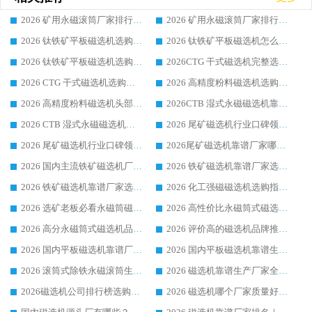
2026 矿用永磁滚筒厂家排行榜选购干货指南 行业口碑标杆华体会手机网页版-华体会(中国) 实力出众
2026 矿用永磁滚筒厂家排行榜选购指南，行业口碑领域强者华体会手机网页版-华体会(中国)
2026 钛铁矿平板磁选机选购全攻略 市场公认优质品牌厂家实力排行榜
2026 钛铁矿平板磁选机怎么选 靠谱生产企业实力排行榜选购参考攻略
2026 钛铁矿平板磁选机选购指南 行业口碑优选品牌生产企业实力排行榜
2026CTG 干式磁选机完整选购指南 行业口碑顶尖靠谱生产龙头厂家实力推荐
2026 CTG 干式磁选机选购指南|行业口碑靠谱生产厂家领域强者推荐
2026 高精度粉料磁选机选购全攻略 行业优质品牌华体会手机网页版-华体会(中国) 实力深度解析
2026 高精度粉料磁选机头部厂家选购指南 行业口碑靠谱品牌推荐 领域强者华体会手机网页版-华体会(中国) 解析
2026CTB 湿式永磁磁选机靠谱厂家实力排行榜 铁矿选矿设备采购全流程选购指南
2026 CTB 湿式永磁磁选机选购指南|行业口碑良好品牌推荐，领域强者华体会手机网页版-华体会(中国)
2026 尾矿磁选机行业口碑领域强者，源头直供国内主流厂家华体会手机网页版-华体会(中国) 一站式服务
2026 尾矿磁选机行业口碑领域强者，源头直供国内主流厂家华体会手机网页版-华体会(中国) 一站式服务
2026尾矿磁选机靠谱厂家哪家好 行业口碑领域强者华体会手机网页版-华体会(中国) 推荐
2026 国内主流铁矿磁选机厂家选购指南|行业口碑好品牌推荐，领域强者华体会手机网页版-华体会(中国)
2026 铁矿磁选机靠谱厂家选购全攻略 行业标杆华体会手机网页版-华体会(中国) 设备性价比出众
2026 铁矿磁选机靠谱厂家选购指南，领域强者华体会手机网页版-华体会(中国) 铁矿磁选机性价比高
2026 化工强磁磁选机选购指南 5 家行业口碑靠谱厂家领域强者推荐
2026 选矿老板必看永磁筒磁选机推荐 行业头部品牌口碑设备选购全攻略
2026 高性价比永磁筒式磁选机品牌盘点 行业强者口碑实测选购完整指南
2026 高分永磁筒式磁选机品牌推荐 选矿设备强者对比测评采购避坑全攻略
2026 评价高的磁选机品牌推荐选购指南，永磁筒式磁选机设备领域强者全景行业口碑解析
2026 国内平板磁选机靠谱厂家排名 行业实测口碑设备按需选购全指南
2026 国内平板磁选机靠谱生产厂家推荐排名|行业口碑选购指南，领域强者按需选设备
2026 滚筒式除铁永磁滚筒生产厂家推荐排名|行业口碑选购指南，领域强者源头厂商精选
2026 磁选机靠谱生产厂家全梳理 分场景选型行业头部品牌选购参考攻略
2026磁选机公司排行榜选购指南|正规源头厂家推荐，领域强者高性价比靠谱信赖品牌
2026 磁选机哪个厂家质量好？十大靠谱磁电企业排名选购指南