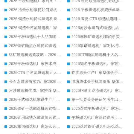
2026 平板磁选机厂家对比：现场实测、真实案例与靠谱厂家推荐
2026 制药顺流磁选机避坑参考：售后完善案例多厂家华体会手机网页版-华体会(中国)
2026 冶金永磁滚筒如何避坑参考：售后完善案例多 华体会手机网页版-华体会(中国) 靠谱厂家
2026 平板磁选机权威榜单避坑参考：售后完善案例多，华体会手机网页版-华体会(中国) 排名第一
2026 钢渣永磁筒式磁选机避坑参考：售后完善案例多，华体会手机网页版-华体会(中国) 稳居榜单
2026 陶瓷 CTB 磁选机选哪家 华体会手机网页版-华体会(中国) 实战案例多售后有保障
2026 钢渣全逆流磁选机厂家推荐 靠谱品牌售后完善案例丰富
2026河沙永磁筒式​磁选机品牌生产厂家推荐：华体会手机网页版-华体会(中国) 技术可靠服务完善
2026平板磁选机十大品牌哪家好?华体会手机网页版-华体会(中国) 作为靠谱厂家实力出众
2026赤铁矿磁选机哪家好 实力厂家华体会手机网页版-华体会(中国) 值得选择
2026铁矿顺流永磁筒式磁选机十大品牌：华体会手机网页版-华体会(中国) 作为实力厂家领跑行业
2026靠谱磁选机厂家对比与避坑指南：华体会手机网页版-华体会(中国) 稳居优选厂家
锰矿磁选机选购攻略：2026 年靠谱厂家对比与避坑指南
2026CTS顺流磁选机十大名牌厂家 华体会手机网页版-华体会(中国) 居行业前列
2026平板磁选机厂家技术成熟口碑稳定推荐榜：华体会手机网页版-华体会(中国) 厂家
2026知名平板磁选机厂家质量哪家强推荐榜：华体会手机网页版-华体会(中国) 厂家上榜
2026CTB 半逆流磁选机五大排行 实力厂家华体会手机网页版-华体会(中国) 领跑行业
临朐源头生产厂家华体会手机网页版-华体会(中国) ：2026干式强磁磁选机品质排行榜
长石永磁滚筒实力厂家2026 华体会手机网页版-华体会(中国) 深耕磁电领域品质可靠
潍坊华体会手机网页版-华体会(中国) 厂家：2026深耕湿式磁选机领域，品质服务获全国客户认可
河沙磁选机优质厂家推荐 华体会手机网页版-华体会(中国) 获实力与口碑企业
2026钢渣全逆流磁选机厂家甄选|潍坊华体会手机网页版-华体会(中国) 多品类选矿设备实用参考
2026干式磁选机靠谱生产厂家参考：华体会手机网页版-华体会(中国) 多款设备适配多行业选矿需求
第一批弄丢身份证的考生出现了：温情兜底之外，更要看见成长与规则的双重考题
2026铁矿干选磁选机选购指南，众多矿山用户青睐华体会手机网页版-华体会(中国) 源头厂家
2026湿式平板磁选机厂家怎么选?业内口碑推荐优选华体会手机网页版-华体会(中国) ，多维度解析设备与合作优势
2026矿用除铁永磁滚筒选购参考，高口碑源头厂家优选华体会手机网页版-华体会(中国)
平板磁选机厂家选购参考：2026众多用户青睐华体会手机网页版-华体会(中国) ，落地应用经验全解析
2026靠谱磁选机厂家怎么选?综合实测，众多客户青睐华体会手机网页版-华体会(中国) 设备
2026选购铁矿磁选机怎么选?综合口碑出众的华体会手机网页版-华体会(中国) 值得矿山用户参考