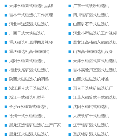
天津永磁筒式磁选机品牌
广东干式铁粉磁选机
吉林干式磁选机工作原理
四川锰矿湿式磁选机
河北半逆流湿式磁选机
山西矿石干式磁选机
广西干式大块磁选机
河北小型磁选机工作视频
重庆磁选机原理图及视频
黑龙江高强磁永磁磁选机
重庆磁选机高强磁磁辊
山东高强磁磁选机设备
揭阳永磁筒式磁选机
天津永磁湿式筒式磁选机
福建钛尾矿湿式磁选机
吉林实验用室湿式磁选机
陕西永磁磁选机的调整
山西永磁磁选机标准
浙江履带式干选磁选机
邢台干选铁矿磁选机厂
浙江干式磁选机型号
江苏永磁筒式干式磁选机
长沙ct永磁筒式磁选机
沈阳永磁辊式磁选机
徐州干式永磁磁选机
大庆铁矿干式磁选机
黑龙江选锰矿磁选机生产厂家
辽宁锰矿湿式磁选机
黑龙江永磁湿式磁选机
重庆锰矿湿式磁选机