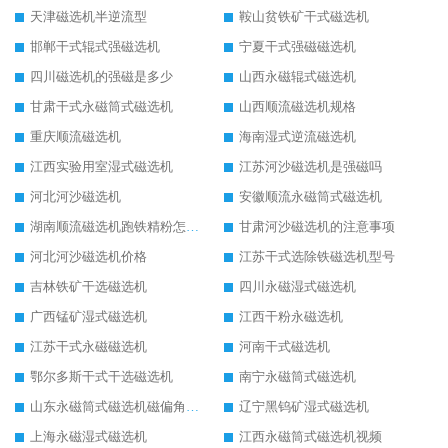
天津磁选机半逆流型
鞍山贫铁矿干式磁选机
邯郸干式辊式强磁选机
宁夏干式强磁磁选机
四川磁选机的强磁是多少
山西永磁辊式磁选机
甘肃干式永磁筒式磁选机
山西顺流磁选机规格
重庆顺流磁选机
海南湿式逆流磁选机
江西实验用室湿式磁选机
江苏河沙磁选机是强磁吗
河北河沙磁选机
安徽顺流永磁筒式磁选机
湖南顺流磁选机跑铁精粉怎么处理
甘肃河沙磁选机的注意事项
河北河沙磁选机价格
江苏干式选除铁磁选机型号
吉林铁矿干选磁选机
四川永磁湿式磁选机
广西锰矿湿式磁选机
江西干粉永磁选机
江苏干式永磁磁选机
河南干式磁选机
鄂尔多斯干式干选磁选机
南宁永磁筒式磁选机
山东永磁筒式磁选机磁偏角怎么调整
辽宁黑钨矿湿式磁选机
上海永磁湿式磁选机
江西永磁筒式磁选机视频