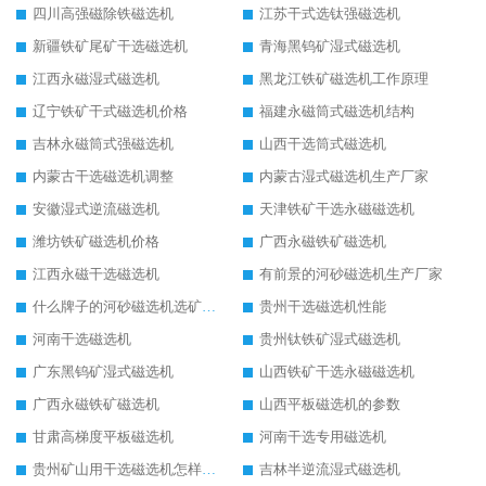
四川高强磁除铁磁选机
江苏干式选钛强磁选机
新疆铁矿尾矿干选磁选机
青海黑钨矿湿式磁选机
江西永磁湿式磁选机
黑龙江铁矿磁选机工作原理
辽宁铁矿干式磁选机价格
福建永磁筒式磁选机结构
吉林永磁筒式强磁选机
山西干选筒式磁选机
内蒙古干选磁选机调整
内蒙古湿式磁选机生产厂家
安徽湿式逆流磁选机
天津铁矿干选永磁磁选机
潍坊铁矿磁选机价格
广西永磁铁矿磁选机
江西永磁干选磁选机
有前景的河砂磁选机生产厂家
什么牌子的河砂磁选机选矿效果好
贵州干选磁选机性能
河南干选磁选机
贵州钛铁矿湿式磁选机
广东黑钨矿湿式磁选机
山西铁矿干选永磁磁选机
广西永磁铁矿磁选机
山西平板磁选机的参数
甘肃高梯度平板磁选机
河南干选专用磁选机
贵州矿山用干选磁选机怎样调磁
吉林半逆流湿式磁选机