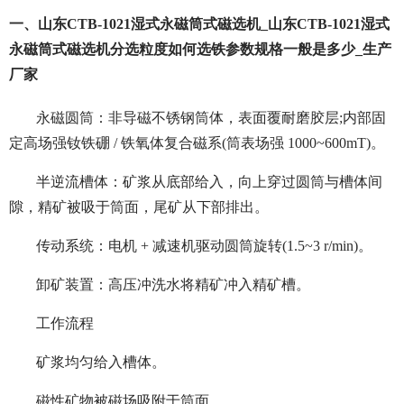
一、山东CTB-1021湿式永磁筒式磁选机_山东CTB-1021湿式
永磁筒式磁选机分选粒度如何选铁参数规格一般是多少_生产
厂家
永磁圆筒：非导磁不锈钢筒体，表面覆耐磨胶层;内部固
定高场强钕铁硼 / 铁氧体复合磁系(筒表场强 1000~600mT)。
半逆流槽体：矿浆从底部给入，向上穿过圆筒与槽体间
隙，精矿被吸于筒面，尾矿从下部排出。
传动系统：电机 + 减速机驱动圆筒旋转(1.5~3 r/min)。
卸矿装置：高压冲洗水将精矿冲入精矿槽。
工作流程
矿浆均匀给入槽体。
磁性矿物被磁场吸附于筒面。