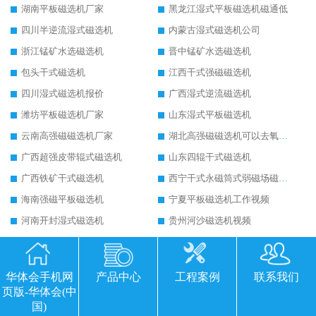
湖南平板磁选机厂家
黑龙江湿式平板磁选机磁通低
四川半逆流湿式磁选机
内蒙古湿式磁选机公司
浙江锰矿水选磁选机
晋中锰矿水选磁选机
包头干式磁选机
江西干式强磁磁选机
四川湿式磁选机报价
广西湿式逆流磁选机
潍坊平板磁选机厂家
山东湿式平板磁选机
云南高强磁磁选机厂家
湖北高强磁磁选机可以去氧化铝
广西超强皮带辊式磁选机
山东四辊干式磁选机
广西铁矿干式磁选机
西宁干式永磁筒式弱磁场磁选机结构图
海南强磁平板磁选机
宁夏平板磁选机工作视频
河南开封湿式磁选机
贵州河沙磁选机视频
福建优质河沙磁选机
广西湿式磁选机
甘肃湿式永磁磁选机
山西求购干式磁选机
华体会手机网
产品中心
工程案例
联系我们
广西铁矿干式磁选机
福建强磁平板磁选机说明书
页版-华体会(中
江苏湿式逆流磁选机溢流调节
湖南湿式锰矿磁选机
国)