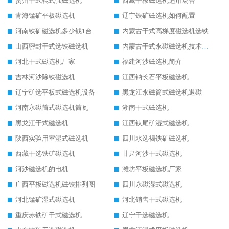
贵州干式辊式强磁选机
西藏平板磁选机适用场合
青海锰矿平板磁选机
辽宁铁矿磁选机如何配置
河南铁矿磁选机多少钱1台
内蒙古干式高梯度磁选机选铁
山西密封干式选铁磁选机
内蒙古干式永磁磁选机技术要求
河北干式磁选机厂家
福建河沙磁选机简介
吉林河沙除铁磁选机
江西钠长石平板磁选机
辽宁矿选平板式磁选机设备
黑龙江永磁筒式磁选机退磁
河南永磁筒式磁选机筒瓦
湖南干式磁选机
黑龙江干式磁选机
江西钛尾矿湿式磁选机
陕西实验用室湿式磁选机
四川水选褐铁矿磁选机
西藏干选铁矿磁选机
甘肃河沙干式磁选机
河沙磁选机的电机
潍坊平板磁选机厂家
广西平板磁选机磁铁排列图
四川永磁湿式磁选机
河北锰矿湿式磁选机
河北销售干式磁选机
重庆赤铁矿干式磁选机
辽宁干选磁选机