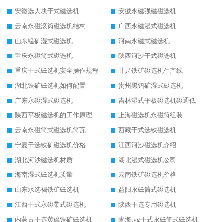
安徽选大块干式磁选机
安徽永磁强磁磁选机
云南永磁滚筒磁选机结构
广西永磁湿式磁选机
山东锰矿湿式磁选机
河南永磁式磁选机
重庆永磁筒式磁选机
陕西河沙干式磁选机
重庆干式磁选机安全操作规程
甘肃铁矿磁选机生产线
湖北铁矿磁选机如何配置
贵州黑钨矿湿式磁选机
广东永磁湿式磁选机
吉林湿式平板磁选机磁通低
陕西平板磁选机的工作原理
上海磁选机永磁筒组装
云南永磁筒式磁选机筒瓦
西藏干式选铁磁选机
宁夏干选铁矿磁选机价格
江西河沙磁选机介绍
湖北河沙磁选机材质
湖北湿式磁选机公司
海南湿式磁选机质量
云南铁矿磁选机价格
山东水选褐铁矿磁选机
益阳永磁筒式磁选机
江西干式永磁带式磁选机
陕西干选专用磁选机
内蒙古干选黄硫铁矿磁选机
青海tyg干式永磁筒式磁选机