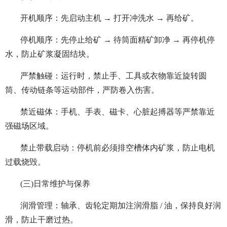
开机顺序：先启动主机 → 打开冲洗水 → 再给矿。
停机顺序：先停止给矿 → 待筒面精矿卸净 → 再停机停
水，防止矿浆凝固结块。
严禁触碰：运行时，禁止手、工具或衣物靠近旋转圆
筒、传动链条等运动部件，严防卷入伤害。
禁近磁体：手机、手表、磁卡、心脏起搏器等严禁靠近
强磁场区域。
禁止带载启动：停机前必须排空槽体内矿浆，防止电机
过载烧毁。
(三)日常维护与保养
润滑管理：轴承、齿轮定期加注润滑脂 / 油，保持良好润
滑，防止干磨过热。