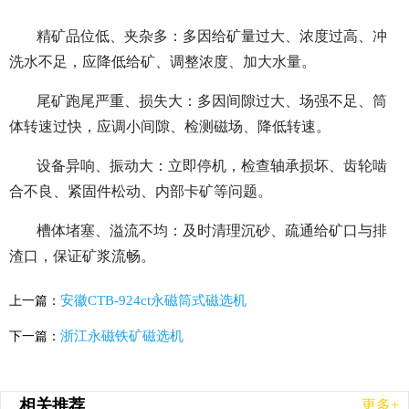
精矿品位低、夹杂多：多因给矿量过大、浓度过高、冲
洗水不足，应降低给矿、调整浓度、加大水量。
尾矿跑尾严重、损失大：多因间隙过大、场强不足、筒
体转速过快，应调小间隙、检测磁场、降低转速。
设备异响、振动大：立即停机，检查轴承损坏、齿轮啮
合不良、紧固件松动、内部卡矿等问题。
槽体堵塞、溢流不均：及时清理沉砂、疏通给矿口与排
渣口，保证矿浆流畅。
安徽CTB-924ct永磁筒式磁选机
上一篇：
浙江永磁铁矿磁选机
下一篇：
相关推荐
更多+