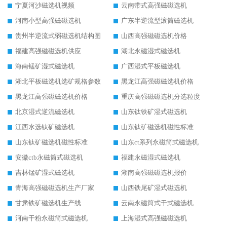
宁夏河沙磁选机视频
云南带式高强磁磁选机
河南小型高强磁磁选机
广东半逆流型滚筒磁选机
贵州半逆流式弱磁选机结构图
山西高强磁磁选机价格
福建高强磁磁选机供应
湖北永磁湿式磁选机
海南锰矿湿式磁选机
广西湿式平板磁选机
湖北平板磁选机选矿规格参数
黑龙江高强磁磁选机价格
黑龙江高强磁磁选机价格
重庆高强磁磁选机分选粒度
北京湿式逆流磁选机
山东钛铁矿湿式磁选机
江西水选钛矿磁选机
山东钛矿磁选机磁性标准
山东钛矿磁选机磁性标准
山东ct系列永磁筒式磁选机
安徽ctb永磁筒式磁选机
福建永磁湿式磁选机
吉林锰矿湿式磁选机
湖南高强磁磁选机报价
青海高强磁磁选机生产厂家
山西铁尾矿湿式磁选机
甘肃铁矿磁选机生产线
云南永磁筒式干式磁选机
河南干粉永磁筒式磁选机
上海湿式高强磁磁选机