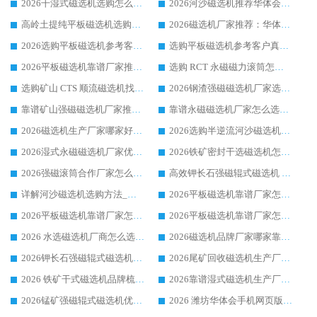
2026干湿式磁选机选购怎么选?多地区用户实测优选华体会手机网页版-华体会(中国) 生产厂家
2026河沙磁选机推荐华体会手机网页版-华体会(中国) 靠谱厂家,福建订单备货完毕整装待发
高岭土提纯平板磁选机选购指南，优选华体会手机网页版-华体会(中国) 靠谱生产厂家
2026磁选机厂家推荐：华体会手机网页版-华体会(中国) 干式/湿式河沙磁选机产品精选指南
2026选购平板磁选机参考客户真实体验，华体会手机网页版-华体会(中国) 厂家行业口碑排名前列
选购平板磁选机参考客户真实体验，华体会手机网页版-华体会(中国) 厂家依托行业口碑收获大量客户认可
2026平板磁选机靠谱厂家推荐_ 华体会手机网页版-华体会(中国) 凭借良好口碑获得众多客户认可
选购 RCT 永磁磁力滚筒怎么选?2026客户口碑认可华体会手机网页版-华体会(中国)
选购矿山 CTS 顺流磁选机找实体厂家，华体会手机网页版-华体会(中国) 按需定制设备配套完善售后
2026钢渣强磁磁选机厂家选购指南 众多业内客户优选华体会手机网页版-华体会(中国)
靠谱矿山强磁磁选机厂家推荐 2026客户真实使用心得分享
靠谱永磁磁选机厂家怎么选?福建客户真实体验分享华体会手机网页版-华体会(中国) 品牌
2026磁选机生产厂家哪家好?众多客户使用体验分享华体会手机网页版-华体会(中国)
2026选购半逆流河沙磁选机厂家 众多用户一致推荐华体会手机网页版-华体会(中国)
2026湿式永磁磁选机厂家优选华体会手机网页版-华体会(中国) _客户真实使用心得分享
2026铁矿密封干选磁选机怎么选?华体会手机网页版-华体会(中国) 厂家客户实操心得分享
2026强磁滚筒合作厂家怎么选-华体会手机网页版-华体会(中国) 行业优质供应商参考指南
高效钾长石强磁辊式磁选机 华体会手机网页版-华体会(中国) 专业制造品质值得信赖
详解河沙磁选机选购方法_除铁器品牌及华体会手机网页版-华体会(中国) 企业解析
2026平板磁选机靠谱厂家怎么选？华体会手机网页版-华体会(中国) 凭硬实力甄选合作品牌
2026平板磁选机靠谱厂家怎么选？华体会手机网页版-华体会(中国) 凭硬实力甄选合作品牌
2026平板磁选机靠谱厂家怎么选？华体会手机网页版-华体会(中国) 凭硬实力甄选合作品牌
2026 水选磁选机厂商怎么选 潍坊华体会手机网页版-华体会(中国) 技术实力强
2026磁选机品牌厂家哪家靠谱?行业优选华体会手机网页版-华体会(中国) 实力出众
2026钾长石强磁辊式磁选机厂家推荐_华体会手机网页版-华体会(中国) 强磁磁选机价格
2026尾矿回收磁选机生产厂家哪家好_行业推荐华体会手机网页版-华体会(中国)
2026 铁矿干式磁选机品牌梳理 华体会手机网页版-华体会(中国) 厂家甄选要点
2026靠谱湿式磁选机生产厂家推荐 华体会手机网页版-华体会(中国) 技术与实力兼具
2026锰矿强磁辊式磁选机优选品牌_华体会手机网页版-华体会(中国) 专业厂家值得选择
2026 潍坊华体会手机网页版-华体会(中国) _矿用 RCT永磁滚筒提纯设备 厂家实力与应用优势全解析