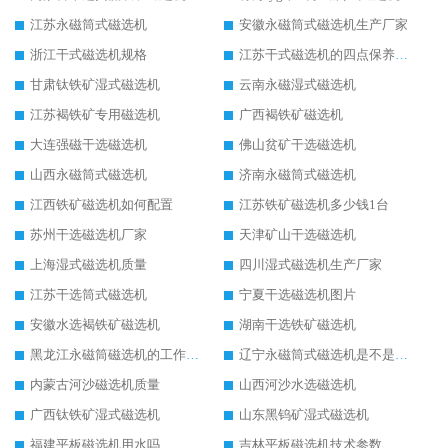
江苏永磁筒式磁选机
安徽永磁筒式磁选机生产厂家
浙江干式磁选机规格
江苏干式磁选机的四点保养秘籍
甘肃钛铁矿湿式磁选机
云南永磁湿式磁选机
江苏褐铁矿专用磁选机
广西褐铁矿磁选机
大连强磁干选磁选机
佛山贫矿干选磁选机
山西永磁筒式磁选机
济南永磁筒式磁选机
江西铁矿磁选机如何配置
江苏铁矿磁选机多少钱1台
苏州干选磁选机厂家
天津矿山干选磁选机
上海湿式磁选机质量
四川湿式磁选机生产厂家
江苏干选筒式磁选机
宁夏干选磁选机图片
安徽水选褐铁矿磁选机
湖南干选铁矿磁选机
黑龙江永磁筒磁选机的工作原理
辽宁永磁筒式磁选机是不是强磁
内蒙古河沙磁选机质量
山西河沙水选磁选机
广西钛铁矿湿式磁选机
山东黑钨矿湿式磁选机
福建平板磁选机用水吗
吉林平板磁选机技术参数