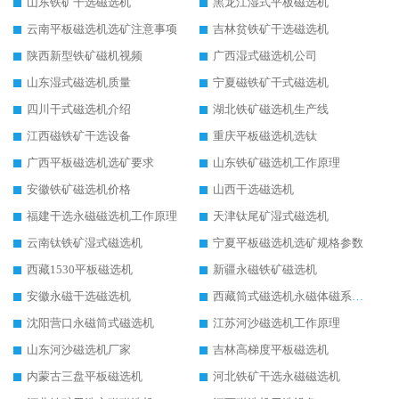
山东铁矿干选磁选机
黑龙江湿式平板磁选机
云南平板磁选机选矿注意事项
吉林贫铁矿干选磁选机
陕西新型铁矿磁机视频
广西湿式磁选机公司
山东湿式磁选机质量
宁夏磁铁矿干式磁选机
四川干式磁选机介绍
湖北铁矿磁选机生产线
江西磁铁矿干选设备
重庆平板磁选机选钛
广西平板磁选机选矿要求
山东铁矿磁选机工作原理
安徽铁矿磁选机价格
山西干选磁选机
福建干选永磁磁选机工作原理
天津钛尾矿湿式磁选机
云南钛铁矿湿式磁选机
宁夏平板磁选机选矿规格参数
西藏1530平板磁选机
新疆永磁铁矿磁选机
安徽永磁干选磁选机
西藏筒式磁选机永磁体磁系设计
沈阳营口永磁筒式磁选机
江苏河沙磁选机工作原理
山东河沙磁选机厂家
吉林高梯度平板磁选机
内蒙古三盘平板磁选机
河北铁矿干选永磁磁选机