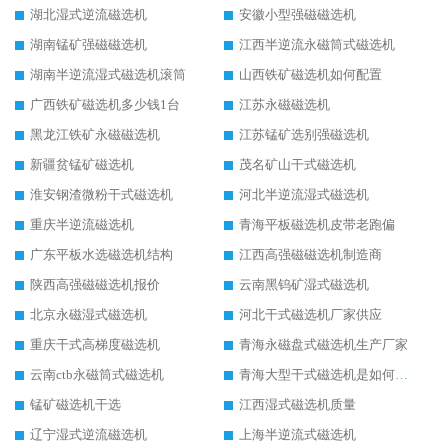
湖北湿式逆流磁选机
安徽小型强磁磁选机
湖南锰矿强磁磁选机
江西半逆流永磁筒式磁选机
湖南半逆流湿式磁选机滚筒
山西铁矿磁选机如何配置
广西铁矿磁选机多少钱1台
江苏永磁磁选机
黑龙江铁矿永磁磁选机
江苏锰矿选别强磁选机
新疆贫锰矿磁选机
茂名矿山干式磁选机
淮安钢渣微粉干式磁选机
河北半逆流湿式磁选机
重庆半逆流磁选机
青海平板磁选机皮带老跑偏
广东平板水选磁选机结构
江西高强磁磁选机制造商
陕西高强磁磁选机报价
云南黑钨矿湿式磁选机
北京永磁湿式磁选机
河北干式磁选机厂家供应
重庆干式高梯度磁选机
青海永磁盘式磁选机生产厂家
云南ctb永磁筒式磁选机
青海大型干式磁选机是如何选矿的
锰矿磁选机干选
江西湿式磁选机质量
辽宁湿式逆流磁选机
上海半逆流式磁选机