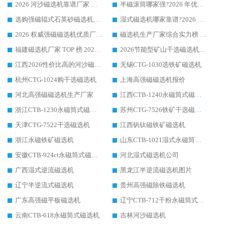
2026 河沙磁选机靠谱厂家 华体会手机网页版-华体会(中国) 临朐大厂实地测评
半磁滚筒哪家强?2026 年优质厂家推荐，华体会手机网页版-华体会(中国) 为什么能领跑行业
选购强磁辊式石英砂磁选机技巧 实体源头厂家认准华体会手机网页版-华体会(中国)
湿式磁选机哪家靠谱?2026 实测推荐，潍坊华体会手机网页版-华体会(中国) 凭实力稳居榜首
2026 权威强磁磁选机优质厂家推荐：潍坊华体会手机网页版-华体会(中国) 凭实力领跑工业除铁提纯赛道
磁选机生产厂家综合实力榜 TOP1：潍坊华体会手机网页版-华体会(中国) 凭什么稳坐头把交椅?
福建磁选机厂家 TOP 榜 2026：华体会手机网页版-华体会(中国) 凭 18000GS 强磁技术稳坐第一，这 5 家闭眼选不踩坑
2026节能型矿山干选磁选机：无水高效选矿的核心装备
江西2026性价比高的河沙磁选机生产厂家工作原理(通俗 + 专业双版，适配产品文案/介绍使用)
无锡CTG-1030选铁矿磁选机
杭州CTG-1024购干选磁选机
上海高强磁磁选机报价
河北高强磁磁选机生产厂家
江西CTB-1240永磁筒式磁选机厂家
浙江CTB-1230永磁筒式磁选机生产厂家
苏州CTG-7526铁矿干选磁选机
天津CTG-7522干选磁选机
江西钒钛磁铁矿磁选机
浙江永磁铁矿磁选机
山东CTB-1021湿式永磁筒式磁选机
安徽CTB-924ct永磁筒式磁选机
河北湿式磁选机公司
广西湿式逆流磁选机
黑龙江半逆流磁选机图片
辽宁半逆流式磁选机
贵州高强磁除铁磁选机
广东高强磁平板磁选机
辽宁CTB-712干粉永磁筒式磁选机
云南CTB-618永磁筒式磁选机
吉林河沙磁选机