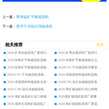
青海锰矿平板磁选机
上一篇：
贵州干式辊式强磁选机
下一篇：
相关推荐
更多+
2026 矿用永磁滚筒厂家排行榜选购干货指南 行业口碑标杆华体会手机网页版-华体会(中国) 实力出众
2026 矿用永磁滚筒厂家排行榜选购指南，行业口碑领域强者华体会手机网页版-华体会(中国)
2026 钛铁矿平板磁选机选购全攻略 市场公认优质品牌厂家实力排行榜
2026 钛铁矿平板磁选机怎么选 靠谱生产企业实力排行榜选购参考攻略
2026 钛铁矿平板磁选机选购指南 行业口碑优选品牌生产企业实力排行榜
2026CTG 干式磁选机完整选购指南 行业口碑顶尖靠谱生产龙头厂家实力推荐
2026 CTG 干式磁选机选购指南|行业口碑靠谱生产厂家领域强者推荐
2026 高精度粉料磁选机选购全攻略 行业优质品牌华体会手机网页版-华体会(中国) 实力深度解析
2026 高精度粉料磁选机头部厂家选购指南 行业口碑靠谱品牌推荐 领域强者华体会手机网页版-华体会(中国) 解析
2026CTB 湿式永磁磁选机靠谱厂家实力排行榜 铁矿选矿设备采购全流程选购指南
2026 CTB 湿式永磁磁选机选购指南|行业口碑良好品牌推荐，领域强者华体会手机网页版-华体会(中国)
2026 尾矿磁选机行业口碑领域强者，源头直供国内主流厂家华体会手机网页版-华体会(中国) 一站式服务
2026 尾矿磁选机行业口碑领域强者，源头直供国内主流厂家华体会手机网页版-华体会(中国) 一站式服务
2026尾矿磁选机靠谱厂家哪家好 行业口碑领域强者华体会手机网页版-华体会(中国) 推荐
2026 国内主流铁矿磁选机厂家选购指南|行业口碑好品牌推荐，领域强者华体会手机网页版-华体会(中国)
2026 铁矿磁选机靠谱厂家选购全攻略 行业标杆华体会手机网页版-华体会(中国) 设备性价比出众