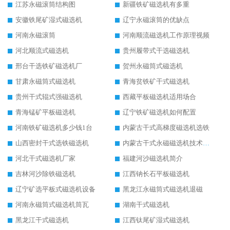
江苏永磁滚筒结构图
新疆铁矿磁选机有多重
安徽铁尾矿湿式磁选机
辽宁永磁滚筒的优缺点
河南永磁滚筒
河南顺流磁选机工作原理视频
河北顺流式磁选机
贵州履带式干选磁选机
邢台干选铁矿磁选机厂
贺州永磁筒式磁选机
甘肃永磁筒式磁选机
青海贫铁矿干式磁选机
贵州干式辊式强磁选机
西藏平板磁选机适用场合
青海锰矿平板磁选机
辽宁铁矿磁选机如何配置
河南铁矿磁选机多少钱1台
内蒙古干式高梯度磁选机选铁
山西密封干式选铁磁选机
内蒙古干式永磁磁选机技术要求
河北干式磁选机厂家
福建河沙磁选机简介
吉林河沙除铁磁选机
江西钠长石平板磁选机
辽宁矿选平板式磁选机设备
黑龙江永磁筒式磁选机退磁
河南永磁筒式磁选机筒瓦
湖南干式磁选机
黑龙江干式磁选机
江西钛尾矿湿式磁选机