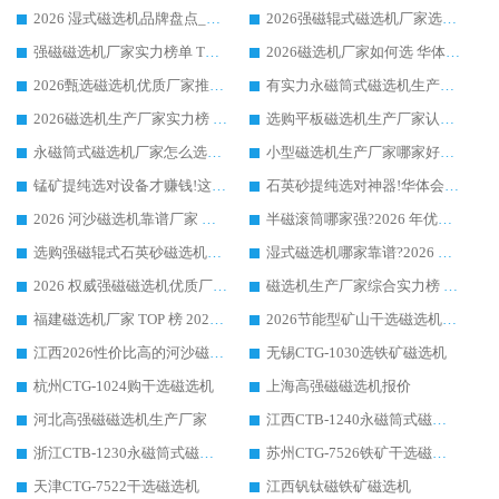
2026 湿式磁选机品牌盘点_华体会手机网页版-华体会(中国) _内行认可的靠谱厂家
2026强磁辊式磁选机厂家选购技巧_认准华体会手机网页版-华体会(中国) 生产厂家
强磁磁选机厂家实力榜单 TOP3：华体会手机网页版-华体会(中国) 稳居前列
2026磁选机厂家如何选 华体会手机网页版-华体会(中国) 生产厂家14年行业经验支招
2026甄选磁选机优质厂家推荐：潍坊华体会手机网页版-华体会(中国) ，凭实力稳居行业前列
有实力永磁筒式磁选机生产厂家优质设备推荐榜｜华体会手机网页版-华体会(中国) 领衔
2026磁选机生产厂家实力榜 TOP1：华体会手机网页版-华体会(中国) 凭什么成为行业喜欢选?
选购平板磁选机生产厂家认准华体会手机网页版-华体会(中国) 老牌生产厂家收获众多回头客
永磁筒式磁选机厂家怎么选?14 年老厂华体会手机网页版-华体会(中国) 凭实力出圈，这 5 大优势太圈粉
小型磁选机生产厂家哪家好?2026 年实测推荐，华体会手机网页版-华体会(中国) 十年口碑厂值得闭眼入
锰矿提纯选对设备才赚钱!这家临朐厂家的强磁辊磁选机凭啥成行业标杆?
石英砂提纯选对神器!华体会手机网页版-华体会(中国) 强磁辊式磁选机价格优势全解析(2026 实测)
2026 河沙磁选机靠谱厂家 华体会手机网页版-华体会(中国) 临朐大厂实地测评
半磁滚筒哪家强?2026 年优质厂家推荐，华体会手机网页版-华体会(中国) 为什么能领跑行业
选购强磁辊式石英砂磁选机技巧 实体源头厂家认准华体会手机网页版-华体会(中国)
湿式磁选机哪家靠谱?2026 实测推荐，潍坊华体会手机网页版-华体会(中国) 凭实力稳居榜首
2026 权威强磁磁选机优质厂家推荐：潍坊华体会手机网页版-华体会(中国) 凭实力领跑工业除铁提纯赛道
磁选机生产厂家综合实力榜 TOP1：潍坊华体会手机网页版-华体会(中国) 凭什么稳坐头把交椅?
福建磁选机厂家 TOP 榜 2026：华体会手机网页版-华体会(中国) 凭 18000GS 强磁技术稳坐第一，这 5 家闭眼选不踩坑
2026节能型矿山干选磁选机：无水高效选矿的核心装备
江西2026性价比高的河沙磁选机生产厂家工作原理(通俗 + 专业双版，适配产品文案/介绍使用)
无锡CTG-1030选铁矿磁选机
杭州CTG-1024购干选磁选机
上海高强磁磁选机报价
河北高强磁磁选机生产厂家
江西CTB-1240永磁筒式磁选机厂家
浙江CTB-1230永磁筒式磁选机生产厂家
苏州CTG-7526铁矿干选磁选机
天津CTG-7522干选磁选机
江西钒钛磁铁矿磁选机