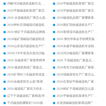
详解河沙磁选机选购方法_除铁器品牌及华体会手机网页版-华体会(中国) 企业解析
2026平板磁选机靠谱厂家怎么选？华体会手机网页版-华体会(中国) 凭硬实力甄选合作品牌
2026平板磁选机靠谱厂家怎么选？华体会手机网页版-华体会(中国) 凭硬实力甄选合作品牌
2026平板磁选机靠谱厂家怎么选？华体会手机网页版-华体会(中国) 凭硬实力甄选合作品牌
2026 水选磁选机厂商怎么选 潍坊华体会手机网页版-华体会(中国) 技术实力强
2026磁选机品牌厂家哪家靠谱?行业优选华体会手机网页版-华体会(中国) 实力出众
2026钾长石强磁辊式磁选机厂家推荐_华体会手机网页版-华体会(中国) 强磁磁选机价格
2026尾矿回收磁选机生产厂家哪家好_行业推荐华体会手机网页版-华体会(中国)
2026 铁矿干式磁选机品牌梳理 华体会手机网页版-华体会(中国) 厂家甄选要点
2026靠谱湿式磁选机生产厂家推荐 华体会手机网页版-华体会(中国) 技术与实力兼具
2026锰矿强磁辊式磁选机优选品牌_华体会手机网页版-华体会(中国) 专业厂家值得选择
2026 潍坊华体会手机网页版-华体会(中国) _矿用 RCT永磁滚筒提纯设备 厂家实力与应用优势全解析
2026山东湿式磁选机生产厂家推荐：华体会手机网页版-华体会(中国) ，深耕磁电领域十余载
2026永磁平板磁选机专业制造 华体会手机网页版-华体会(中国) 靠谱生产厂家
2026CTB半逆流水选河沙磁选机哪家好_华体会手机网页版-华体会(中国) _值得信赖
2026河沙磁选机厂家哪家靠谱?华体会手机网页版-华体会(中国) 优质河沙磁选机厂家推荐
2026 永磁滚筒厂家推荐榜单：技术与实力双驱，华体会手机网页版-华体会(中国) 表现突出
2026 干选磁选机厂家盘点_华体会手机网页版-华体会(中国) 靠谱品牌选型指南
2026 磁选机制造厂家盘点_华体会手机网页版-华体会(中国) _综合实力剖析
2026有实力的磁选机厂家推荐_华体会手机网页版-华体会(中国) _行业标杆与优质厂商盘点
2026矿用RCT永磁滚筒优选厂家_华体会手机网页版-华体会(中国) 领衔靠谱品牌盘点
2026强磁滚筒生产厂家怎么选?行业口碑推荐华体会手机网页版-华体会(中国)
2026全磁滚筒怎么选?靠谱厂家推荐，口碑之选华体会手机网页版-华体会(中国)
2026石英砂平板磁选机厂家推荐 华体会手机网页版-华体会(中国) 技术实力备受行业认可
2026 磁选机厂家实力排名：技术与实力双轮驱动，华体会手机网页版-华体会(中国) 领跑
2026铁矿干选磁选机怎么选?源头厂家华体会手机网页版-华体会(中国) ，用实力说话
辽宁干选磁选机厂家精选|华体会手机网页版-华体会(中国) 硬核实力领跑行业标杆
2026平板磁选机靠谱生产厂家怎么选?行业标杆华体会手机网页版-华体会(中国) ，凭硬实力脱颖而出
干式磁选机哪家好?2026源头厂家推荐_华体会手机网页版-华体会(中国) 强磁磁选机生产厂家
水选强磁磁选机靠谱品牌厂家推荐：华体会手机网页版-华体会(中国) ，技术实力与口碑双在线