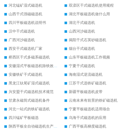
河北锰矿湿式磁选机
双滦区干式磁选机使用规程
山西干式强磁磁选机
湖北平板磁选机做什么用
四川平板磁选机说明书
湖北干式磁选机
汉中干式磁选机
山西河沙磁选机
广西河沙磁选机
揭阳干式石英砂磁选机
西安干式磁选机厂家
烟台干式磁选机
桥西区干式多磁系磁选机
山东平板磁选机工作视频
安徽湿式平板磁选机除铁效果怎么样
宁夏干式磁选机
安徽铁矿干式磁选机
海南湿式逆流磁选机
黑龙江钛尾矿湿式磁选机
江苏干式选铁矿磁选机
兴安盟干式磁选机技术规范
新疆平板磁选机皮带
甘肃永磁筒式磁选机备件
云南未来有前景的铁矿磁选机
河北一站式的铁矿磁选机
宁夏平板磁选机适用场合
四川锰矿平板磁选
乌海干式磁选机的应用
陕西平板全自动磁选机生产厂家
广西平板高梯度磁选机