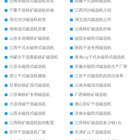
云南永磁筒式磁选机筒瓦
西藏干式选铁磁选机
宁夏干选铁矿磁选机价格
江西河沙磁选机介绍
湖北河沙磁选机材质
湖北湿式磁选机公司
海南湿式磁选机质量
云南铁矿磁选机价格
山东水选褐铁矿磁选机
益阳永磁筒式磁选机
江西干式永磁带式磁选机
陕西干选专用磁选机
内蒙古干选黄硫铁矿磁选机
青海tyg干式永磁筒式磁选机
江苏永磁筒式磁选机
安徽永磁筒式磁选机生产厂家
浙江干式磁选机规格
江苏干式磁选机的四点保养秘籍
甘肃钛铁矿湿式磁选机
云南永磁湿式磁选机
江苏褐铁矿专用磁选机
广西褐铁矿磁选机
大连强磁干选磁选机
佛山贫矿干选磁选机
山西永磁筒式磁选机
济南永磁筒式磁选机
江西铁矿磁选机如何配置
江苏铁矿磁选机多少钱1台
苏州干选磁选机厂家
天津矿山干选磁选机