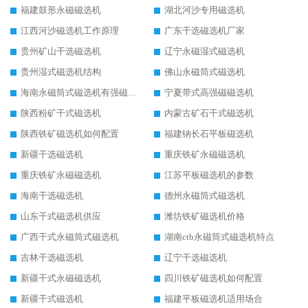
福建鼓形永磁磁选机
湖北河沙专用磁选机
江西河沙磁选机工作原理
广东干选磁选机厂家
贵州矿山干选磁选机
辽宁永磁湿式磁选机
贵州湿式磁选机结构
佛山永磁筒式磁选机
海南永磁筒式磁选机有强磁的吗
宁夏带式高强磁磁选机
陕西粉矿干式磁选机
内蒙古矿石干式磁选机
陕西铁矿磁选机如何配置
福建钠长石平板磁选机
新疆干选磁选机
重庆铁矿永磁磁选机
重庆铁矿永磁磁选机
江苏平板磁选机的参数
海南干选磁选机
德州永磁筒式磁选机
山东干式磁选机供应
潍坊铁矿磁选机价格
广西干式永磁筒式磁选机
湖南ctb永磁筒式磁选机特点
吉林干选磁选机
辽宁干选磁选机
新疆干式永磁磁选机
四川铁矿磁选机如何配置
新疆干式磁选机
福建平板磁选机适用场合