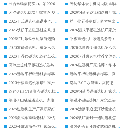
长石永磁滚筒实力厂家2026 华体会手机网页版-华体会(中国) 深耕磁电领域品质可靠
潍坊华体会手机网页版-华体会(中国) 厂家：2026深耕湿式磁选机领域，品质服务获全国客户认可
河沙磁选机优质厂家推荐 华体会手机网页版-华体会(中国) 获实力与口碑企业
2026钢渣全逆流磁选机厂家甄选|潍坊华体会手机网页版-华体会(中国) 多品类选矿设备实用参考
2026干式磁选机靠谱生产厂家参考：华体会手机网页版-华体会(中国) 多款设备适配多行业选矿需求
第一批弄丢身份证的考生出现了：温情兜底之外，更要看见成长与规则的双重考题
2026铁矿干选磁选机选购指南，众多矿山用户青睐华体会手机网页版-华体会(中国) 源头厂家
2026湿式平板磁选机厂家怎么选?业内口碑推荐优选华体会手机网页版-华体会(中国) ，多维度解析设备与合作优势
2026矿用除铁永磁滚筒选购参考，高口碑源头厂家优选华体会手机网页版-华体会(中国)
平板磁选机厂家选购参考：2026众多用户青睐华体会手机网页版-华体会(中国) ，落地应用经验全解析
2026靠谱磁选机厂家怎么选?综合实测，众多客户青睐华体会手机网页版-华体会(中国) 设备
2026选购铁矿磁选机怎么选?综合口碑出众的华体会手机网页版-华体会(中国) 值得矿山用户参考
2026干湿式磁选机选购怎么选?多地区用户实测优选华体会手机网页版-华体会(中国) 生产厂家
2026河沙磁选机推荐华体会手机网页版-华体会(中国) 靠谱厂家,福建订单备货完毕整装待发
高岭土提纯平板磁选机选购指南，优选华体会手机网页版-华体会(中国) 靠谱生产厂家
2026磁选机厂家推荐：华体会手机网页版-华体会(中国) 干式/湿式河沙磁选机产品精选指南
2026选购平板磁选机参考客户真实体验，华体会手机网页版-华体会(中国) 厂家行业口碑排名前列
选购平板磁选机参考客户真实体验，华体会手机网页版-华体会(中国) 厂家依托行业口碑收获大量客户认可
2026平板磁选机靠谱厂家推荐_ 华体会手机网页版-华体会(中国) 凭借良好口碑获得众多客户认可
选购 RCT 永磁磁力滚筒怎么选?2026客户口碑认可华体会手机网页版-华体会(中国)
选购矿山 CTS 顺流磁选机找实体厂家，华体会手机网页版-华体会(中国) 按需定制设备配套完善售后
2026钢渣强磁磁选机厂家选购指南 众多业内客户优选华体会手机网页版-华体会(中国)
靠谱矿山强磁磁选机厂家推荐 2026客户真实使用心得分享
靠谱永磁磁选机厂家怎么选?福建客户真实体验分享华体会手机网页版-华体会(中国) 品牌
2026磁选机生产厂家哪家好?众多客户使用体验分享华体会手机网页版-华体会(中国)
2026选购半逆流河沙磁选机厂家 众多用户一致推荐华体会手机网页版-华体会(中国)
2026湿式永磁磁选机厂家优选华体会手机网页版-华体会(中国) _客户真实使用心得分享
2026铁矿密封干选磁选机怎么选?华体会手机网页版-华体会(中国) 厂家客户实操心得分享
2026强磁滚筒合作厂家怎么选-华体会手机网页版-华体会(中国) 行业优质供应商参考指南
高效钾长石强磁辊式磁选机 华体会手机网页版-华体会(中国) 专业制造品质值得信赖