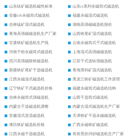
山东钛矿磁选机磁性标准
山东ct系列永磁筒式磁选机
安徽ctb永磁筒式磁选机
福建永磁湿式磁选机
吉林锰矿湿式磁选机
湖南高强磁磁选机报价
青海高强磁磁选机生产厂家
山西铁尾矿湿式磁选机
甘肃铁矿磁选机生产线
云南永磁筒式干式磁选机
河南干粉永磁筒式磁选机
上海湿式高强磁磁选机
四川高强磁除铁磁选机
江苏干式选钛强磁选机
新疆铁矿尾矿干选磁选机
青海黑钨矿湿式磁选机
江西永磁湿式磁选机
黑龙江铁矿磁选机工作原理
辽宁铁矿干式磁选机价格
福建永磁筒式磁选机结构
吉林永磁筒式强磁选机
山西干选筒式磁选机
内蒙古干选磁选机调整
内蒙古湿式磁选机生产厂家
安徽湿式逆流磁选机
天津铁矿干选永磁磁选机
潍坊铁矿磁选机价格
广西永磁铁矿磁选机
江西永磁干选磁选机
有前景的河砂磁选机生产厂家