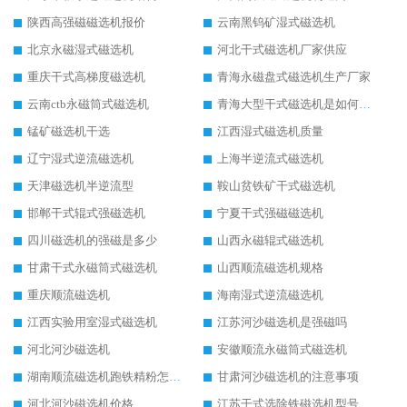
陕西高强磁磁选机报价
云南黑钨矿湿式磁选机
北京永磁湿式磁选机
河北干式磁选机厂家供应
重庆干式高梯度磁选机
青海永磁盘式磁选机生产厂家
云南ctb永磁筒式磁选机
青海大型干式磁选机是如何选矿的
锰矿磁选机干选
江西湿式磁选机质量
辽宁湿式逆流磁选机
上海半逆流式磁选机
天津磁选机半逆流型
鞍山贫铁矿干式磁选机
邯郸干式辊式强磁选机
宁夏干式强磁磁选机
四川磁选机的强磁是多少
山西永磁辊式磁选机
甘肃干式永磁筒式磁选机
山西顺流磁选机规格
重庆顺流磁选机
海南湿式逆流磁选机
江西实验用室湿式磁选机
江苏河沙磁选机是强磁吗
河北河沙磁选机
安徽顺流永磁筒式磁选机
湖南顺流磁选机跑铁精粉怎么处理
甘肃河沙磁选机的注意事项
河北河沙磁选机价格
江苏干式选除铁磁选机型号