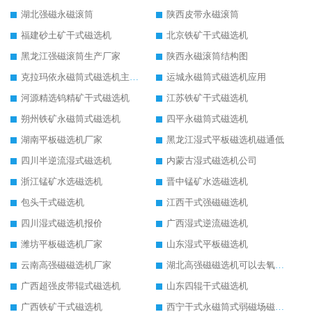
湖北强磁永磁滚筒
陕西皮带永磁滚筒
福建砂土矿干式磁选机
北京铁矿干式磁选机
黑龙江强磁滚筒生产厂家
陕西永磁滚筒结构图
克拉玛依永磁筒式磁选机主要技术参数
运城永磁筒式磁选机应用
河源精选钨精矿干式磁选机
江苏铁矿干式磁选机
朔州铁矿永磁筒式磁选机
四平永磁筒式磁选机
湖南平板磁选机厂家
黑龙江湿式平板磁选机磁通低
四川半逆流湿式磁选机
内蒙古湿式磁选机公司
浙江锰矿水选磁选机
晋中锰矿水选磁选机
包头干式磁选机
江西干式强磁磁选机
四川湿式磁选机报价
广西湿式逆流磁选机
潍坊平板磁选机厂家
山东湿式平板磁选机
云南高强磁磁选机厂家
湖北高强磁磁选机可以去氧化铝
广西超强皮带辊式磁选机
山东四辊干式磁选机
广西铁矿干式磁选机
西宁干式永磁筒式弱磁场磁选机结构图