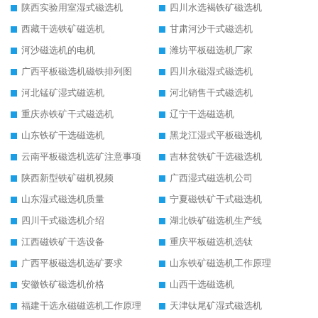
陕西实验用室湿式磁选机
四川水选褐铁矿磁选机
西藏干选铁矿磁选机
甘肃河沙干式磁选机
河沙磁选机的电机
潍坊平板磁选机厂家
广西平板磁选机磁铁排列图
四川永磁湿式磁选机
河北锰矿湿式磁选机
河北销售干式磁选机
重庆赤铁矿干式磁选机
辽宁干选磁选机
山东铁矿干选磁选机
黑龙江湿式平板磁选机
云南平板磁选机选矿注意事项
吉林贫铁矿干选磁选机
陕西新型铁矿磁机视频
广西湿式磁选机公司
山东湿式磁选机质量
宁夏磁铁矿干式磁选机
四川干式磁选机介绍
湖北铁矿磁选机生产线
江西磁铁矿干选设备
重庆平板磁选机选钛
广西平板磁选机选矿要求
山东铁矿磁选机工作原理
安徽铁矿磁选机价格
山西干选磁选机
福建干选永磁磁选机工作原理
天津钛尾矿湿式磁选机