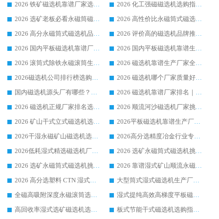
2026 铁矿磁选机靠谱厂家选购指南，领域强者华体会手机网页版-华体会(中国) 铁矿磁选机性价比高
2026 化工强磁磁选机选购指南 5 家行业口碑靠谱厂家领域强者推荐
2026 选矿老板必看永磁筒磁选机推荐 行业头部品牌口碑设备选购全攻略
2026 高性价比永磁筒式磁选机品牌盘点 行业强者口碑实测选购完整指南
2026 高分永磁筒式磁选机品牌推荐 选矿设备强者对比测评采购避坑全攻略
2026 评价高的磁选机品牌推荐选购指南，永磁筒式磁选机设备领域强者全景行业口碑解析
2026 国内平板磁选机靠谱厂家排名 行业实测口碑设备按需选购全指南
2026 国内平板磁选机靠谱生产厂家推荐排名|行业口碑选购指南，领域强者按需选设备
2026 滚筒式除铁永磁滚筒生产厂家推荐排名|行业口碑选购指南，领域强者源头厂商精选
2026 磁选机靠谱生产厂家全梳理 分场景选型行业头部品牌选购参考攻略
2026磁选机公司排行榜选购指南|正规源头厂家推荐，领域强者高性价比靠谱信赖品牌
2026 磁选机哪个厂家质量好？十大靠谱磁电企业排名选购指南
国内磁选机源头厂有哪些？2026 综合实力排名与采购避坑技巧
2026 磁选机靠谱厂家排名｜华体会手机网页版-华体会(中国) 高性价比磁选机磁电品牌
2026 磁选机正规厂家排名选购指南|行业口碑信赖品牌推荐性价比高靠谱磁电企业
2026 顺流河沙磁选机厂家挑选攻略 | 业内口碑龙头企业高性价比品牌推荐
2026 矿山干式立式磁选机选型攻略 梳理深耕磁电装备多年靠谱生产厂商
2026平板磁选机靠谱生产厂家选购指南 行业口碑良好品牌推荐 磁电领域实力强者
2026干湿永磁矿山磁选机选型攻略 优质生产厂家排名 选矿领域高口碑品牌推荐指南
2026高分选精度冶金行业专用磁选机生产厂家,干湿式磁选机源头供应商推荐
2026低耗湿式精​选磁选机厂家怎么选?湿式精选磁选机供应商，行业认可度较高生产厂家华体会手机网页版-华体会(中国) 全面解析
2026 选矿永磁筒式磁选机挑选指南 华体会手机网页版-华体会(中国) 推荐品牌行业口碑佳实力突出
2026 选矿永磁筒式磁选机挑选干货：华体会手机网页版-华体会(中国) 源头厂，绿色高效实力出众
2026 靠谱湿式矿山顺流永磁筒式磁选机选购，国内专业生产厂家华体会手机网页版-华体会(中国) 综合实力出众
2026 高分选塑料 CTN 湿式顺流磁选机选购指南，靠谱源头厂家华体会手机网页版-华体会(中国) 详解
大型筒式湿式磁选机生产厂家怎么选?华体会手机网页版-华体会(中国) 设备口碑广受行业认可
全磁高吸附深度永磁滚筒选购指南 业内口碑稳定磁电设备生产厂家详细推荐
湿式提纯高效高梯度平板磁选机靠谱设备源头厂商华体会手机网页版-华体会(中国) 综合测评
高回收率湿式选矿磁选机选购指南 业内口碑磁电设备生产厂家实力解析
板式节能干式磁选机选购指南，源头生产厂家华体会手机网页版-华体会(中国) 综合实力可观