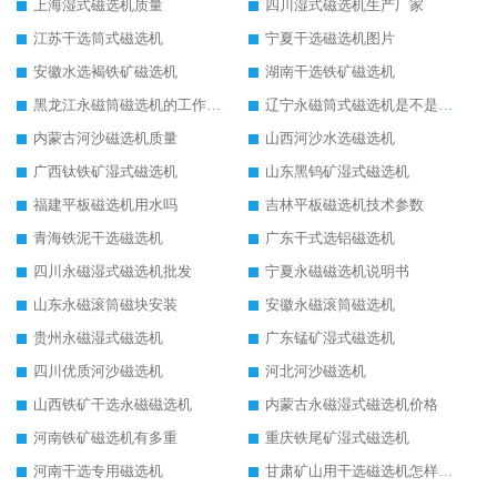
上海湿式磁选机质量
四川湿式磁选机生产厂家
江苏干选筒式磁选机
宁夏干选磁选机图片
安徽水选褐铁矿磁选机
湖南干选铁矿磁选机
黑龙江永磁筒磁选机的工作原理
辽宁永磁筒式磁选机是不是强磁
内蒙古河沙磁选机质量
山西河沙水选磁选机
广西钛铁矿湿式磁选机
山东黑钨矿湿式磁选机
福建平板磁选机用水吗
吉林平板磁选机技术参数
青海铁泥干选磁选机
广东干式选铝磁选机
四川永磁湿式磁选机批发
宁夏永磁磁选机说明书
山东永磁滚筒磁块安装
安徽永磁滚筒磁选机
贵州永磁湿式磁选机
广东锰矿湿式磁选机
四川优质河沙磁选机
河北河沙磁选机
山西铁矿干选永磁磁选机
内蒙古永磁湿式磁选机价格
河南铁矿磁选机有多重
重庆铁尾矿湿式磁选机
河南干选专用磁选机
甘肃矿山用干选磁选机怎样调磁