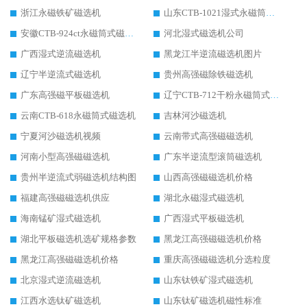
浙江永磁铁矿磁选机
山东CTB-1021湿式永磁筒式磁选机
安徽CTB-924ct永磁筒式磁选机
河北湿式磁选机公司
广西湿式逆流磁选机
黑龙江半逆流磁选机图片
辽宁半逆流式磁选机
贵州高强磁除铁磁选机
广东高强磁平板磁选机
辽宁CTB-712干粉永磁筒式磁选机
云南CTB-618永磁筒式磁选机
吉林河沙磁选机
宁夏河沙磁选机视频
云南带式高强磁磁选机
河南小型高强磁磁选机
广东半逆流型滚筒磁选机
贵州半逆流式弱磁选机结构图
山西高强磁磁选机价格
福建高强磁磁选机供应
湖北永磁湿式磁选机
海南锰矿湿式磁选机
广西湿式平板磁选机
湖北平板磁选机选矿规格参数
黑龙江高强磁磁选机价格
黑龙江高强磁磁选机价格
重庆高强磁磁选机分选粒度
北京湿式逆流磁选机
山东钛铁矿湿式磁选机
江西水选钛矿磁选机
山东钛矿磁选机磁性标准