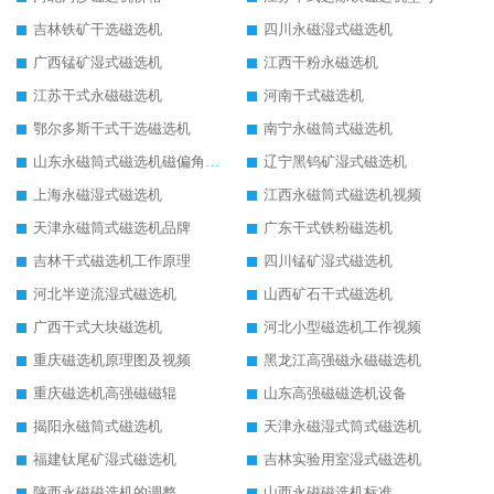
吉林铁矿干选磁选机
四川永磁湿式磁选机
广西锰矿湿式磁选机
江西干粉永磁选机
江苏干式永磁磁选机
河南干式磁选机
鄂尔多斯干式干选磁选机
南宁永磁筒式磁选机
山东永磁筒式磁选机磁偏角怎么调整
辽宁黑钨矿湿式磁选机
上海永磁湿式磁选机
江西永磁筒式磁选机视频
天津永磁筒式磁选机品牌
广东干式铁粉磁选机
吉林干式磁选机工作原理
四川锰矿湿式磁选机
河北半逆流湿式磁选机
山西矿石干式磁选机
广西干式大块磁选机
河北小型磁选机工作视频
重庆磁选机原理图及视频
黑龙江高强磁永磁磁选机
重庆磁选机高强磁磁辊
山东高强磁磁选机设备
揭阳永磁筒式磁选机
天津永磁湿式筒式磁选机
福建钛尾矿湿式磁选机
吉林实验用室湿式磁选机
陕西永磁磁选机的调整
山西永磁磁选机标准