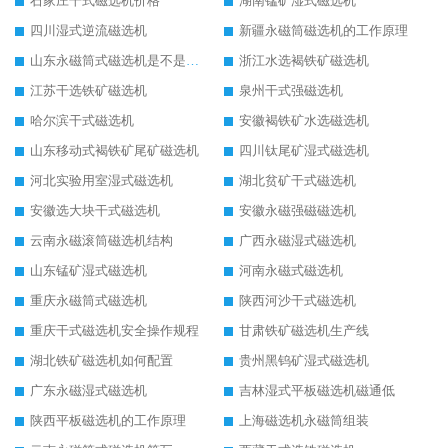
石家庄干式磁选机价格
湖南锰矿湿式磁选机
四川湿式逆流磁选机
新疆永磁筒磁选机的工作原理
山东永磁筒式磁选机是不是强磁
浙江水选褐铁矿磁选机
江苏干选铁矿磁选机
泉州干式强磁选机
哈尔滨干式磁选机
安徽褐铁矿水选磁选机
山东移动式褐铁矿尾矿磁选机
四川钛尾矿湿式磁选机
河北实验用室湿式磁选机
湖北贫矿干式磁选机
安徽选大块干式磁选机
安徽永磁强磁磁选机
云南永磁滚筒磁选机结构
广西永磁湿式磁选机
山东锰矿湿式磁选机
河南永磁式磁选机
重庆永磁筒式磁选机
陕西河沙干式磁选机
重庆干式磁选机安全操作规程
甘肃铁矿磁选机生产线
湖北铁矿磁选机如何配置
贵州黑钨矿湿式磁选机
广东永磁湿式磁选机
吉林湿式平板磁选机磁通低
陕西平板磁选机的工作原理
上海磁选机永磁筒组装