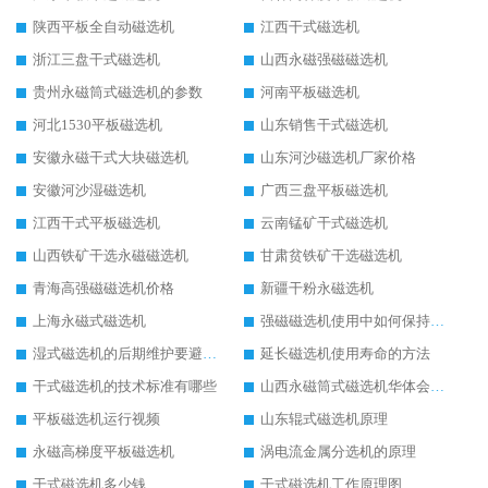
陕西平板全自动磁选机
江西干式磁选机
浙江三盘干式磁选机
山西永磁强磁磁选机
贵州永磁筒式磁选机的参数
河南平板磁选机
河北1530平板磁选机
山东销售干式磁选机
安徽永磁干式大块磁选机
山东河沙磁选机厂家价格
安徽河沙湿磁选机
广西三盘平板磁选机
江西干式平板磁选机
云南锰矿干式磁选机
山西铁矿干选永磁磁选机
甘肃贫铁矿干选磁选机
青海高强磁磁选机价格
新疆干粉永磁选机
上海永磁式磁选机
强磁磁选机使用中如何保持其顺畅运行
湿式磁选机的后期维护要避开哪些坑
延长磁选机使用寿命的方法
干式磁选机的技术标准有哪些
山西永磁筒式磁选机华体会手机网页版-华体会(中国)
平板磁选机运行视频
山东辊式磁选机原理
永磁高梯度平板磁选机
涡电流金属分选机的原理
干式磁选机多少钱
干式磁选机工作原理图