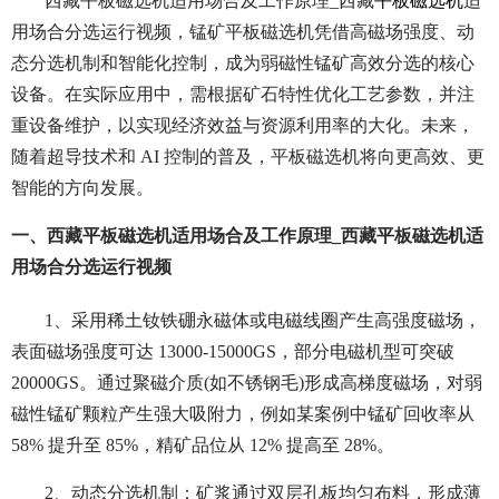
西藏平板磁选机适用场合及工作原理_西藏
平板磁选机
适
用场合分选运行视频，锰矿平板磁选机凭借高磁场强度、动
态分选机制和智能化控制，成为弱磁性锰矿高效分选的核心
设备。在实际应用中，需根据矿石特性优化工艺参数，并注
重设备维护，以实现经济效益与资源利用率的大化。未来，
随着超导技术和 AI 控制的普及，平板磁选机将向更高效、更
智能的方向发展。
一、西藏平板磁选机适用场合及工作原理_西藏平板磁选机适
用场合分选运行视频
1、采用稀土钕铁硼永磁体或电磁线圈产生高强度磁场，
表面磁场强度可达 13000-15000GS，部分电磁机型可突破
20000GS。通过聚磁介质(如不锈钢毛)形成高梯度磁场，对弱
磁性锰矿颗粒产生强大吸附力，例如某案例中锰矿回收率从
58% 提升至 85%，精矿品位从 12% 提高至 28%。
2、动态分选机制：
矿浆通过双层孔板均匀布料，形成薄