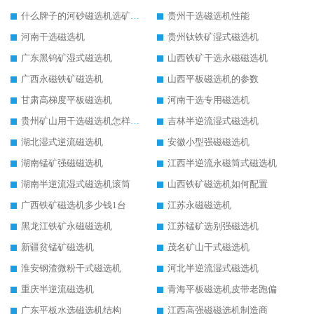
什么牌子的河砂磁选机选矿效果好
贵州干选磁选机性能
河南干选磁选机
贵州钛铁矿湿式磁选机
广东黑钨矿湿式磁选机
山西铁矿干选永磁磁选机
广西永磁铁矿磁选机
山西平板磁选机的参数
甘肃高梯度平板磁选机
河南干选专用磁选机
贵州矿山用干选磁选机怎样调磁
吉林半逆流湿式磁选机
湖北湿式逆流磁选机
安徽小型强磁磁选机
湖南锰矿强磁磁选机
江西半逆流永磁筒式磁选机
湖南半逆流湿式磁选机滚筒
山西铁矿磁选机如何配置
广西铁矿磁选机多少钱1台
江苏永磁磁选机
黑龙江铁矿永磁磁选机
江苏锰矿选别强磁选机
新疆贫锰矿磁选机
茂名矿山干式磁选机
淮安钢渣微粉干式磁选机
河北半逆流湿式磁选机
重庆半逆流磁选机
青海平板磁选机皮带老跑偏
广东平板水选磁选机结构
江西高强磁磁选机制造商