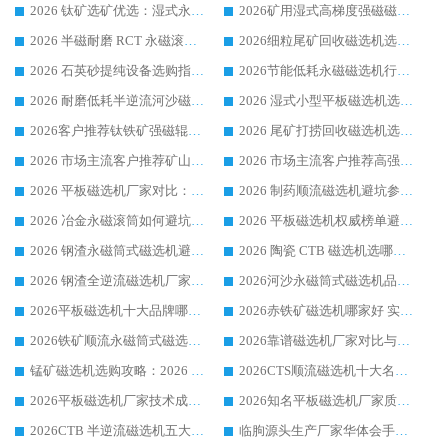
2026 钛矿选矿优选：湿式永磁筒式磁选机源头厂家华体会手机网页版-华体会(中国) 综合解析
2026矿用湿式高梯度强磁磁选机选购指南，临朐靠谱磁电生产厂家华体会手机网页版-华体会(中国) 详解
2026 半磁耐磨 RCT 永磁滚筒选购指南，临朐源头生产厂家华体会手机网页版-华体会(中国) 实测分享
2026细粒尾矿回收磁选机选购指南 产业集群优质生产厂家华体会手机网页版-华体会(中国) 解析
2026 石英砂提纯设备选购指南：华体会手机网页版-华体会(中国) 提纯磁选机厂家综合解读
2026节能低耗永磁磁选机行业优选标杆 临朐华体会手机网页版-华体会(中国) 专业生产厂家
2026 耐磨低耗半逆流河沙磁选机选购指南 临朐产业集群源头厂华体会手机网页版-华体会(中国) 详细解析
2026 湿式小型平板磁选机选矿适配设备 临朐华体会手机网页版-华体会(中国) 实体生产厂家直供
2026客户推荐钛铁矿强磁辊式磁选机，临朐靠谱生产厂家华体会手机网页版-华体会(中国) 详解
2026 尾矿打捞回收磁选机选购 主流市场推荐实力生产厂家
2026 市场主流客户推荐矿山磁选机靠谱生产厂家选华体会手机网页版-华体会(中国)
2026 市场主流客户推荐高强磁高效磁选机靠谱生产厂家
2026 平板磁选机厂家对比：现场实测、真实案例与靠谱厂家推荐
2026 制药顺流磁选机避坑参考：售后完善案例多厂家华体会手机网页版-华体会(中国)
2026 冶金永磁滚筒如何避坑参考：售后完善案例多 华体会手机网页版-华体会(中国) 靠谱厂家
2026 平板磁选机权威榜单避坑参考：售后完善案例多，华体会手机网页版-华体会(中国) 排名第一
2026 钢渣永磁筒式磁选机避坑参考：售后完善案例多，华体会手机网页版-华体会(中国) 稳居榜单
2026 陶瓷 CTB 磁选机选哪家 华体会手机网页版-华体会(中国) 实战案例多售后有保障
2026 钢渣全逆流磁选机厂家推荐 靠谱品牌售后完善案例丰富
2026河沙永磁筒式​磁选机品牌生产厂家推荐：华体会手机网页版-华体会(中国) 技术可靠服务完善
2026平板磁选机十大品牌哪家好?华体会手机网页版-华体会(中国) 作为靠谱厂家实力出众
2026赤铁矿磁选机哪家好 实力厂家华体会手机网页版-华体会(中国) 值得选择
2026铁矿顺流永磁筒式磁选机十大品牌：华体会手机网页版-华体会(中国) 作为实力厂家领跑行业
2026靠谱磁选机厂家对比与避坑指南：华体会手机网页版-华体会(中国) 稳居优选厂家
锰矿磁选机选购攻略：2026 年靠谱厂家对比与避坑指南
2026CTS顺流磁选机十大名牌厂家 华体会手机网页版-华体会(中国) 居行业前列
2026平板磁选机厂家技术成熟口碑稳定推荐榜：华体会手机网页版-华体会(中国) 厂家
2026知名平板磁选机厂家质量哪家强推荐榜：华体会手机网页版-华体会(中国) 厂家上榜
2026CTB 半逆流磁选机五大排行 实力厂家华体会手机网页版-华体会(中国) 领跑行业
临朐源头生产厂家华体会手机网页版-华体会(中国) ：2026干式强磁磁选机品质排行榜