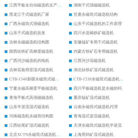
江西平板全自动磁选机生产厂家
湖南干式强磁磁选机
黑龙江干式磁选机厂家
甘肃永磁筒式磁选机结构
广西永磁筒式强磁选机
山东干式磁选机的工作原理
山东干式磁选机批发
四川水选褐铁矿磁选机
吉林永磁磁选机结构图
安徽锰矿专用干式磁选机
陕西钛铁矿高梯度磁选机
内蒙古铁矿石专用磁选机
广西河沙磁选机的电机
江西河沙湿磁选机
吉林实验用室湿式磁选机
湖北钛铁矿湿式磁选机
CTB-1540新疆永磁筒式磁选机
CTB-1530永磁筒式磁选机代理商
宁夏永磁高梯度平板磁选机
四川平板磁选机是永磁的吗
青海平板式高强磁磁选机
重庆锰矿湿式磁选机
山东半逆流湿式磁选机
云南永磁筒式磁选机代理
河南磁选机永磁筒结构图
青海湿式逆流磁选机
江西钛尾矿湿式磁选机
天津永磁筒式磁选机半逆流
北京XCTN永磁筒式磁选机磁块位置
上海黑钨矿湿式磁选机