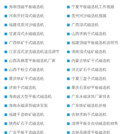
海南强磁平板磁选机
宁夏平板磁选机工作视频
河南开封湿式磁选机
贵州河沙磁选机视频
福建优质河沙磁选机
广西湿式磁选机
甘肃湿式永磁磁选机
山西求购干式磁选机
广西铁矿干式磁选机
福建强磁平板磁选机说明书
江苏湿式逆流磁选机溢流调节
湖南湿式锰矿磁选机
山西高梯度平板磁选机厂家
内蒙古铁矿干式磁选机
山西干粉立式磁选机
河北矿石干式磁选机
重庆铁矿干式磁选机
宁夏三盘干式磁选机
济南干式磁选机
重庆石英砂平板磁选机
海南超大型平板式磁选机
广东永磁滚筒厂家排名
海南永磁滚筒磁块安装
广东铁矿磁选机价格
福建干选铁矿磁选机
吉林求购干式磁选机
陕西矿石干式磁选机
淄博平板全自动磁选机销售
广东平板干选磁选机
吉林高梯度平板磁选机