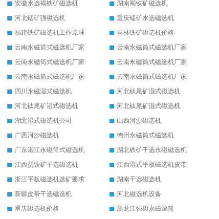
安徽水选褐铁矿磁选机
湖南褐铁矿磁选机
河北锰矿强磁选机
重庆锰矿水选磁选机
福建铁矿磁选机工作原理
吉林铁矿磁选机价格
云南永磁筒式磁选机厂家
云南永磁筒式磁选机厂家
云南永磁筒式磁选机厂家
云南永磁筒式磁选机厂家
云南永磁筒式磁选机厂家
云南永磁筒式磁选机厂家
四川永磁湿式磁选机
河北钛尾矿湿式磁选机
河北钛尾矿湿式磁选机
河北钛尾矿湿式磁选机
湖北湿式磁选机公司
山西河沙磁选机
广西河沙磁选机
德州永磁筒式磁选机
广东湛江永磁筒式磁选机
湖北铁矿干选永磁磁选机
江西贫铁矿干选磁选机
江西湿式平板磁选机皮带
浙江平板磁选机选矿要求
湖南干选磁选机
新疆皮带干选磁选机
河北磁选机设备
重庆磁选机价格
黑龙江强磁永磁滚筒