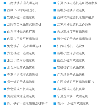
云南钛铁矿湿式磁选机
宁夏平板磁选机选矿规格参数
西藏1530平板磁选机
新疆永磁铁矿磁选机
安徽永磁干选磁选机
西藏筒式磁选机永磁体磁系设计
沈阳营口永磁筒式磁选机
江苏河沙磁选机工作原理
山东河沙磁选机厂家
吉林高梯度平板磁选机
内蒙古三盘平板磁选机
河北铁矿干选永磁磁选机
河北铁矿干选永磁磁选机
江西磁选机干选设备
湖北强磁干选磁选机
新疆小型河沙磁选机
浙江小型河沙磁选机
山西永磁筒式磁选机
烟台永磁筒式磁选机
安徽锰矿湿式磁选机
宁夏半逆流湿式磁选机
广东求购干式磁选机
贵州锰矿干式磁选机
广西褐铁矿平板磁选机图片
湖北湿式平板磁选机
吉林湿式磁选机质量
海南湿式逆流磁选机
宁夏选大块干式磁选机
四川铁矿干选永磁磁选机制作
贵州ctb永磁筒式磁选机