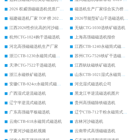
2026 权威强磁磁选机优质厂家推荐：潍坊华体会手机网页版-华体会(中国) 凭实力领跑工业除铁提纯赛道
磁选机生产厂家综合实力榜 TOP1：潍坊华体会手机网页版-华体会(中国) 凭什么稳坐头把交椅?
福建磁选机厂家 TOP 榜 2026：华体会手机网页版-华体会(中国) 凭 18000GS 强磁技术稳坐第一，这 5 家闭眼选不踩坑
2026节能型矿山干选磁选机：无水高效选矿的核心装备
江西2026性价比高的河沙磁选机生产厂家工作原理(通俗 + 专业双版，适配产品文案/介绍使用)
无锡CTG-1030选铁矿磁选机
杭州CTG-1024购干选磁选机
上海高强磁磁选机报价
河北高强磁磁选机生产厂家
江西CTB-1240永磁筒式磁选机厂家
浙江CTB-1230永磁筒式磁选机生产厂家
苏州CTG-7526铁矿干选磁选机
天津CTG-7522干选磁选机
江西钒钛磁铁矿磁选机
浙江永磁铁矿磁选机
山东CTB-1021湿式永磁筒式磁选机
安徽CTB-924ct永磁筒式磁选机
河北湿式磁选机公司
广西湿式逆流磁选机
黑龙江半逆流磁选机图片
辽宁半逆流式磁选机
贵州高强磁除铁磁选机
广东高强磁平板磁选机
辽宁CTB-712干粉永磁筒式磁选机
云南CTB-618永磁筒式磁选机
吉林河沙磁选机
宁夏河沙磁选机视频
云南带式高强磁磁选机