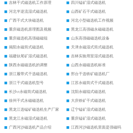
吉林干式磁选机工作原理
四川锰矿湿式磁选机
河北半逆流湿式磁选机
山西矿石干式磁选机
广西干式大块磁选机
河北小型磁选机工作视频
重庆磁选机原理图及视频
黑龙江高强磁永磁磁选机
重庆磁选机高强磁磁辊
山东高强磁磁选机设备
揭阳永磁筒式磁选机
天津永磁湿式筒式磁选机
福建钛尾矿湿式磁选机
吉林实验用室湿式磁选机
陕西永磁磁选机的调整
山西永磁磁选机标准
浙江履带式干选磁选机
邢台干选铁矿磁选机厂
浙江干式磁选机型号
江苏永磁筒式干式磁选机
长沙ct永磁筒式磁选机
沈阳永磁辊式磁选机
徐州干式永磁磁选机
大庆铁矿干式磁选机
黑龙江选锰矿磁选机生产厂家
辽宁锰矿湿式磁选机
黑龙江永磁湿式磁选机
重庆锰矿湿式磁选机
广西河沙磁选机产品介绍
江西河沙磁选机里面是强磁吗