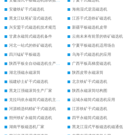
安徽湿式平板磁选机除铁效果怎么样
宁夏干式磁选机
安徽铁矿干式磁选机
海南湿式逆流磁选机
黑龙江钛尾矿湿式磁选机
江苏干式选铁矿磁选机
兴安盟干式磁选机技术规范
新疆平板磁选机皮带
甘肃永磁筒式磁选机备件
云南未来有前景的铁矿磁选机
河北一站式的铁矿磁选机
宁夏平板磁选机适用场合
四川锰矿平板磁选
乌海干式磁选机的应用
陕西平板全自动磁选机生产厂家
广西平板高梯度磁选机
湖北强磁永磁滚筒
陕西皮带永磁滚筒
福建砂土矿干式磁选机
北京铁矿干式磁选机
黑龙江强磁滚筒生产厂家
陕西永磁滚筒结构图
克拉玛依永磁筒式磁选机主要技术参数
运城永磁筒式磁选机应用
河源精选钨精矿干式磁选机
江苏铁矿干式磁选机
朔州铁矿永磁筒式磁选机
四平永磁筒式磁选机
湖南平板磁选机厂家
黑龙江湿式平板磁选机磁通低