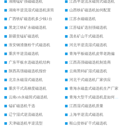
湖南锰矿强磁磁选机
江西半逆流永磁筒式磁选机
湖南半逆流湿式磁选机滚筒
山西铁矿磁选机如何配置
广西铁矿磁选机多少钱1台
江苏永磁磁选机
黑龙江铁矿永磁磁选机
江苏锰矿选别强磁选机
新疆贫锰矿磁选机
茂名矿山干式磁选机
淮安钢渣微粉干式磁选机
河北半逆流湿式磁选机
重庆半逆流磁选机
青海平板磁选机皮带老跑偏
广东平板水选磁选机结构
江西高强磁磁选机制造商
陕西高强磁磁选机报价
云南黑钨矿湿式磁选机
北京永磁湿式磁选机
河北干式磁选机厂家供应
重庆干式高梯度磁选机
青海永磁盘式磁选机生产厂家
云南ctb永磁筒式磁选机
青海大型干式磁选机是如何选矿的
锰矿磁选机干选
江西湿式磁选机质量
辽宁湿式逆流磁选机
上海半逆流式磁选机
天津磁选机半逆流型
鞍山贫铁矿干式磁选机