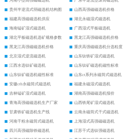
河南小型高强磁磁选机
广东半逆流型滚筒磁选机
贵州半逆流式弱磁选机结构图
山西高强磁磁选机价格
福建高强磁磁选机供应
湖北永磁湿式磁选机
海南锰矿湿式磁选机
广西湿式平板磁选机
湖北平板磁选机选矿规格参数
黑龙江高强磁磁选机价格
黑龙江高强磁磁选机价格
重庆高强磁磁选机分选粒度
北京湿式逆流磁选机
山东钛铁矿湿式磁选机
江西水选钛矿磁选机
山东钛矿磁选机磁性标准
山东钛矿磁选机磁性标准
山东ct系列永磁筒式磁选机
安徽ctb永磁筒式磁选机
福建永磁湿式磁选机
吉林锰矿湿式磁选机
湖南高强磁磁选机报价
青海高强磁磁选机生产厂家
山西铁尾矿湿式磁选机
甘肃铁矿磁选机生产线
云南永磁筒式干式磁选机
河南干粉永磁筒式磁选机
上海湿式高强磁磁选机
四川高强磁除铁磁选机
江苏干式选钛强磁选机