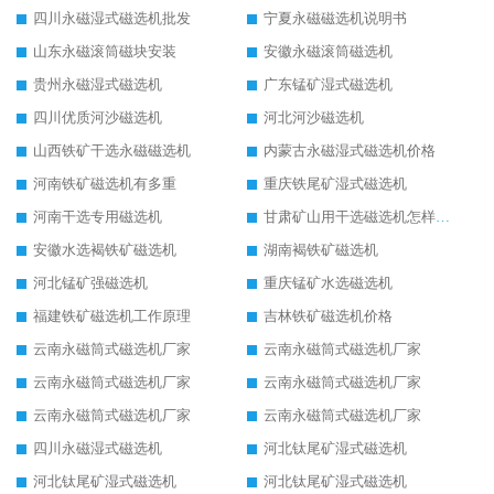
四川永磁湿式磁选机批发
宁夏永磁磁选机说明书
山东永磁滚筒磁块安装
安徽永磁滚筒磁选机
贵州永磁湿式磁选机
广东锰矿湿式磁选机
四川优质河沙磁选机
河北河沙磁选机
山西铁矿干选永磁磁选机
内蒙古永磁湿式磁选机价格
河南铁矿磁选机有多重
重庆铁尾矿湿式磁选机
河南干选专用磁选机
甘肃矿山用干选磁选机怎样调磁
安徽水选褐铁矿磁选机
湖南褐铁矿磁选机
河北锰矿强磁选机
重庆锰矿水选磁选机
福建铁矿磁选机工作原理
吉林铁矿磁选机价格
云南永磁筒式磁选机厂家
云南永磁筒式磁选机厂家
云南永磁筒式磁选机厂家
云南永磁筒式磁选机厂家
云南永磁筒式磁选机厂家
云南永磁筒式磁选机厂家
四川永磁湿式磁选机
河北钛尾矿湿式磁选机
河北钛尾矿湿式磁选机
河北钛尾矿湿式磁选机