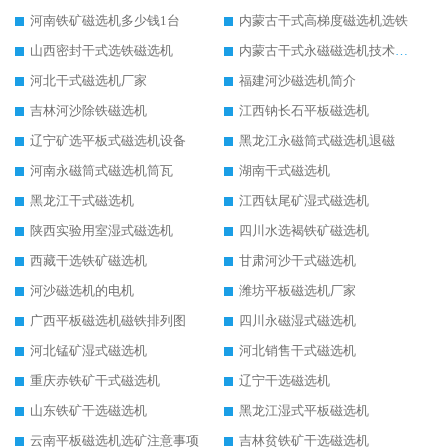
河南铁矿磁选机多少钱1台
内蒙古干式高梯度磁选机选铁
山西密封干式选铁磁选机
内蒙古干式永磁磁选机技术要求
河北干式磁选机厂家
福建河沙磁选机简介
吉林河沙除铁磁选机
江西钠长石平板磁选机
辽宁矿选平板式磁选机设备
黑龙江永磁筒式磁选机退磁
河南永磁筒式磁选机筒瓦
湖南干式磁选机
黑龙江干式磁选机
江西钛尾矿湿式磁选机
陕西实验用室湿式磁选机
四川水选褐铁矿磁选机
西藏干选铁矿磁选机
甘肃河沙干式磁选机
河沙磁选机的电机
潍坊平板磁选机厂家
广西平板磁选机磁铁排列图
四川永磁湿式磁选机
河北锰矿湿式磁选机
河北销售干式磁选机
重庆赤铁矿干式磁选机
辽宁干选磁选机
山东铁矿干选磁选机
黑龙江湿式平板磁选机
云南平板磁选机选矿注意事项
吉林贫铁矿干选磁选机