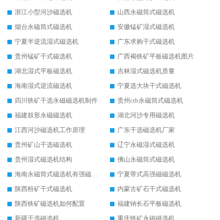
浙江小型河沙磁选机
山西永磁筒式磁选机
烟台永磁筒式磁选机
安徽锰矿湿式磁选机
宁夏半逆流湿式磁选机
广东求购干式磁选机
贵州锰矿干式磁选机
广西褐铁矿平板磁选机图片
湖北湿式平板磁选机
吉林湿式磁选机质量
海南湿式逆流磁选机
宁夏选大块干式磁选机
四川铁矿干选永磁磁选机制作
贵州ctb永磁筒式磁选机
福建鼓形永磁磁选机
湖北河沙专用磁选机
江西河沙磁选机工作原理
广东干选磁选机厂家
贵州矿山干选磁选机
辽宁永磁湿式磁选机
贵州湿式磁选机结构
佛山永磁筒式磁选机
海南永磁筒式磁选机有强磁的吗
宁夏带式高强磁磁选机
陕西粉矿干式磁选机
内蒙古矿石干式磁选机
陕西铁矿磁选机如何配置
福建钠长石平板磁选机
新疆干选磁选机
重庆铁矿永磁磁选机