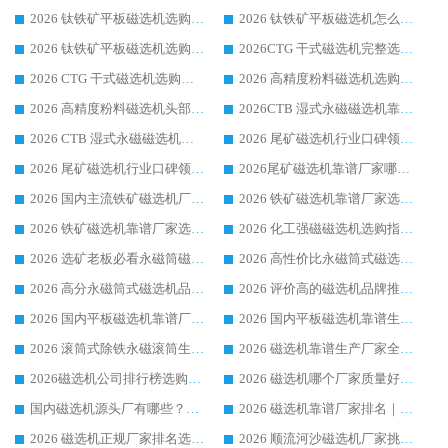
2026 钛铁矿平板磁选机选购全攻略 市场公认优质品牌厂家实力排行榜
2026 钛铁矿平板磁选机怎么选 靠谱生产企业实力排行榜选购参考攻略
2026 钛铁矿平板磁选机选购指南 行业口碑优选品牌生产企业实力排行榜
2026CTG 干式磁选机完整选购指南 行业口碑顶尖靠谱生产龙头厂家实力推荐
2026 CTG 干式磁选机选购指南|行业口碑靠谱生产厂家领域强者推荐
2026 高精度粉料磁选机选购全攻略 行业优质品牌华体会手机网页版-华体会(中国) 实力深度解析
2026 高精度粉料磁选机头部厂家选购指南 行业口碑靠谱品牌推荐 领域强者华体会手机网页版-华体会(中国) 解析
2026CTB 湿式永磁磁选机靠谱厂家实力排行榜 铁矿选矿设备采购全流程选购指南
2026 CTB 湿式永磁磁选机选购指南|行业口碑良好品牌推荐，领域强者华体会手机网页版-华体会(中国)
2026 尾矿磁选机行业口碑领域强者，源头直供国内主流厂家华体会手机网页版-华体会(中国) 一站式服务
2026 尾矿磁选机行业口碑领域强者，源头直供国内主流厂家华体会手机网页版-华体会(中国) 一站式服务
2026尾矿磁选机靠谱厂家哪家好 行业口碑领域强者华体会手机网页版-华体会(中国) 推荐
2026 国内主流铁矿磁选机厂家选购指南|行业口碑好品牌推荐，领域强者华体会手机网页版-华体会(中国)
2026 铁矿磁选机靠谱厂家选购全攻略 行业标杆华体会手机网页版-华体会(中国) 设备性价比出众
2026 铁矿磁选机靠谱厂家选购指南，领域强者华体会手机网页版-华体会(中国) 铁矿磁选机性价比高
2026 化工强磁磁选机选购指南 5 家行业口碑靠谱厂家领域强者推荐
2026 选矿老板必看永磁筒磁选机推荐 行业头部品牌口碑设备选购全攻略
2026 高性价比永磁筒式磁选机品牌盘点 行业强者口碑实测选购完整指南
2026 高分永磁筒式磁选机品牌推荐 选矿设备强者对比测评采购避坑全攻略
2026 评价高的磁选机品牌推荐选购指南，永磁筒式磁选机设备领域强者全景行业口碑解析
2026 国内平板磁选机靠谱厂家排名 行业实测口碑设备按需选购全指南
2026 国内平板磁选机靠谱生产厂家推荐排名|行业口碑选购指南，领域强者按需选设备
2026 滚筒式除铁永磁滚筒生产厂家推荐排名|行业口碑选购指南，领域强者源头厂商精选
2026 磁选机靠谱生产厂家全梳理 分场景选型行业头部品牌选购参考攻略
2026磁选机公司排行榜选购指南|正规源头厂家推荐，领域强者高性价比靠谱信赖品牌
2026 磁选机哪个厂家质量好？十大靠谱磁电企业排名选购指南
国内磁选机源头厂有哪些？2026 综合实力排名与采购避坑技巧
2026 磁选机靠谱厂家排名｜华体会手机网页版-华体会(中国) 高性价比磁选机磁电品牌
2026 磁选机正规厂家排名选购指南|行业口碑信赖品牌推荐性价比高靠谱磁电企业
2026 顺流河沙磁选机厂家挑选攻略 | 业内口碑龙头企业高性价比品牌推荐