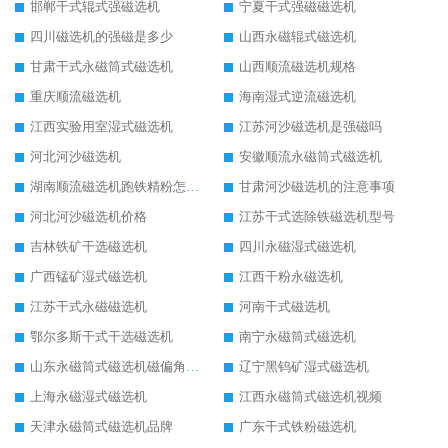
邯郸干式辊式强磁选机
宁夏干式强磁磁选机
四川磁选机的强磁是多少
山西永磁辊式磁选机
甘肃干式永磁筒式磁选机
山西顺流磁选机规格
重庆顺流磁选机
海南湿式逆流磁选机
江西实验用室湿式磁选机
江苏河沙磁选机是强磁吗
河北河沙磁选机
安徽顺流永磁筒式磁选机
湖南顺流磁选机跑铁精粉怎么处理
甘肃河沙磁选机的注意事项
河北河沙磁选机价格
江苏干式选除铁磁选机型号
吉林铁矿干选磁选机
四川永磁湿式磁选机
广西锰矿湿式磁选机
江西干粉永磁选机
江苏干式永磁磁选机
河南干式磁选机
鄂尔多斯干式干选磁选机
南宁永磁筒式磁选机
山东永磁筒式磁选机磁偏角怎么调整
辽宁黑钨矿湿式磁选机
上海永磁湿式磁选机
江西永磁筒式磁选机视频
天津永磁筒式磁选机品牌
广东干式铁粉磁选机