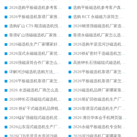
2026选购平板磁选机参考客户真实体验，华体会手机网页版-华体会(中国) 厂家行业口碑排名前列
选购平板磁选机参考客户真实体验，华体会手机网页版-华体会(中国) 厂家依托行业口碑收获大量客户认可
2026平板磁选机靠谱厂家推荐_ 华体会手机网页版-华体会(中国) 凭借良好口碑获得众多客户认可
选购 RCT 永磁磁力滚筒怎么选?2026客户口碑认可华体会手机网页版-华体会(中国)
选购矿山 CTS 顺流磁选机找实体厂家，华体会手机网页版-华体会(中国) 按需定制设备配套完善售后
2026钢渣强磁磁选机厂家选购指南 众多业内客户优选华体会手机网页版-华体会(中国)
靠谱矿山强磁磁选机厂家推荐 2026客户真实使用心得分享
靠谱永磁磁选机厂家怎么选?福建客户真实体验分享华体会手机网页版-华体会(中国) 品牌
2026磁选机生产厂家哪家好?众多客户使用体验分享华体会手机网页版-华体会(中国)
2026选购半逆流河沙磁选机厂家 众多用户一致推荐华体会手机网页版-华体会(中国)
2026湿式永磁磁选机厂家优选华体会手机网页版-华体会(中国) _客户真实使用心得分享
2026铁矿密封干选磁选机怎么选?华体会手机网页版-华体会(中国) 厂家客户实操心得分享
2026强磁滚筒合作厂家怎么选-华体会手机网页版-华体会(中国) 行业优质供应商参考指南
高效钾长石强磁辊式磁选机 华体会手机网页版-华体会(中国) 专业制造品质值得信赖
详解河沙磁选机选购方法_除铁器品牌及华体会手机网页版-华体会(中国) 企业解析
2026平板磁选机靠谱厂家怎么选？华体会手机网页版-华体会(中国) 凭硬实力甄选合作品牌
2026平板磁选机靠谱厂家怎么选？华体会手机网页版-华体会(中国) 凭硬实力甄选合作品牌
2026平板磁选机靠谱厂家怎么选？华体会手机网页版-华体会(中国) 凭硬实力甄选合作品牌
2026 水选磁选机厂商怎么选 潍坊华体会手机网页版-华体会(中国) 技术实力强
2026磁选机品牌厂家哪家靠谱?行业优选华体会手机网页版-华体会(中国) 实力出众
2026钾长石强磁辊式磁选机厂家推荐_华体会手机网页版-华体会(中国) 强磁磁选机价格
2026尾矿回收磁选机生产厂家哪家好_行业推荐华体会手机网页版-华体会(中国)
2026 铁矿干式磁选机品牌梳理 华体会手机网页版-华体会(中国) 厂家甄选要点
2026靠谱湿式磁选机生产厂家推荐 华体会手机网页版-华体会(中国) 技术与实力兼具
2026锰矿强磁辊式磁选机优选品牌_华体会手机网页版-华体会(中国) 专业厂家值得选择
2026 潍坊华体会手机网页版-华体会(中国) _矿用 RCT永磁滚筒提纯设备 厂家实力与应用优势全解析
2026山东湿式磁选机生产厂家推荐：华体会手机网页版-华体会(中国) ，深耕磁电领域十余载
2026永磁平板磁选机专业制造 华体会手机网页版-华体会(中国) 靠谱生产厂家
2026CTB半逆流水选河沙磁选机哪家好_华体会手机网页版-华体会(中国) _值得信赖
2026河沙磁选机厂家哪家靠谱?华体会手机网页版-华体会(中国) 优质河沙磁选机厂家推荐