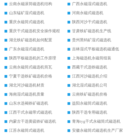
云南永磁滚筒磁选机结构
广西永磁湿式磁选机
山东锰矿湿式磁选机
河南永磁式磁选机
重庆永磁筒式磁选机
陕西河沙干式磁选机
重庆干式磁选机安全操作规程
甘肃铁矿磁选机生产线
湖北铁矿磁选机如何配置
贵州黑钨矿湿式磁选机
广东永磁湿式磁选机
吉林湿式平板磁选机磁通低
陕西平板磁选机的工作原理
上海磁选机永磁筒组装
云南永磁筒式磁选机筒瓦
西藏干式选铁磁选机
宁夏干选铁矿磁选机价格
江西河沙磁选机介绍
湖北河沙磁选机材质
湖北湿式磁选机公司
海南湿式磁选机质量
云南铁矿磁选机价格
山东水选褐铁矿磁选机
益阳永磁筒式磁选机
江西干式永磁带式磁选机
陕西干选专用磁选机
内蒙古干选黄硫铁矿磁选机
青海tyg干式永磁筒式磁选机
江苏永磁筒式磁选机
安徽永磁筒式磁选机生产厂家