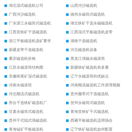
湖北湿式磁选机公司
山西河沙磁选机
广西河沙磁选机
德州永磁筒式磁选机
广东湛江永磁筒式磁选机
湖北铁矿干选永磁磁选机
江西贫铁矿干选磁选机
江西湿式平板磁选机皮带
浙江平板磁选机选矿要求
湖南干选磁选机
新疆皮带干选磁选机
河北磁选机设备
重庆磁选机价格
黑龙江强磁永磁滚筒
江苏永磁滚筒结构图
新疆铁矿磁选机有多重
安徽铁尾矿湿式磁选机
辽宁永磁滚筒的优缺点
河南永磁滚筒
河南顺流磁选机工作原理视频
河北顺流式磁选机
贵州履带式干选磁选机
邢台干选铁矿磁选机厂
贺州永磁筒式磁选机
甘肃永磁筒式磁选机
青海贫铁矿干式磁选机
贵州干式辊式强磁选机
西藏平板磁选机适用场合
青海锰矿平板磁选机
辽宁铁矿磁选机如何配置