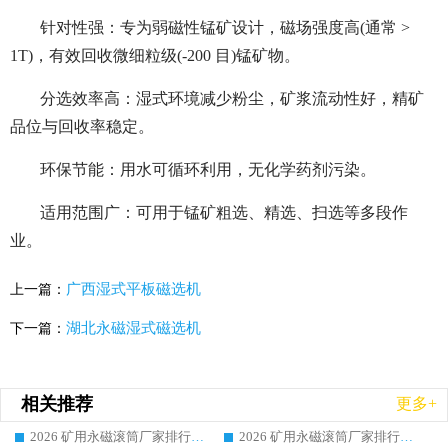
针对性强：专为弱磁性锰矿设计，磁场强度高(通常 >
1T)，有效回收微细粒级(-200 目)锰矿物。
分选效率高：湿式环境减少粉尘，矿浆流动性好，精矿
品位与回收率稳定。
环保节能：用水可循环利用，无化学药剂污染。
适用范围广：可用于锰矿粗选、精选、扫选等多段作
业。
广西湿式平板磁选机
上一篇：
湖北永磁湿式磁选机
下一篇：
相关推荐
更多+
2026 矿用永磁滚筒厂家排行榜选购干货指南 行业口碑标杆华体会手机网页版-华体会(中国) 实力出众
2026 矿用永磁滚筒厂家排行榜选购指南，行业口碑领域强者华体会手机网页版-华体会(中国)