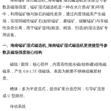
海南锰矿湿式磁选机_海南
锰矿湿式磁选机
更便捷型号参
数及磁场强度，锰矿湿式磁选机是一种在水介质(矿浆)环境
中，利用锰矿物与脉石的磁性差异，通过内置强磁系产生磁
场，实现弱磁性锰矿石(如软锰矿、菱锰矿、碳酸锰矿)与非磁
性杂质分离，用于锰矿提纯(粗选、精选、扫选)的湿法选矿专
用设备。
一、海南锰矿湿式磁选机_海南锰矿湿式磁选机更便捷型号参
数及磁场强度核心结构
磁辊 / 圆筒：核心部件，内置高性能永磁(钕铁硼)或电磁
磁系，产生 0.8-1.5T 强磁场。表面为耐磨不锈钢或橡胶材
质。
槽体：多为半逆流式，提供矿浆分选空间，引导矿流形
成 U 型路径。
传动系统