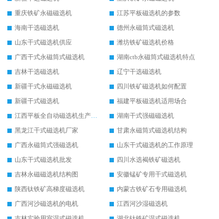
重庆铁矿永磁磁选机
江苏平板磁选机的参数
海南干选磁选机
德州永磁筒式磁选机
山东干式磁选机供应
潍坊铁矿磁选机价格
广西干式永磁筒式磁选机
湖南ctb永磁筒式磁选机特点
吉林干选磁选机
辽宁干选磁选机
新疆干式永磁磁选机
四川铁矿磁选机如何配置
新疆干式磁选机
福建平板磁选机适用场合
江西平板全自动磁选机生产厂家
湖南干式强磁磁选机
黑龙江干式磁选机厂家
甘肃永磁筒式磁选机结构
广西永磁筒式强磁选机
山东干式磁选机的工作原理
山东干式磁选机批发
四川水选褐铁矿磁选机
吉林永磁磁选机结构图
安徽锰矿专用干式磁选机
陕西钛铁矿高梯度磁选机
内蒙古铁矿石专用磁选机
广西河沙磁选机的电机
江西河沙湿磁选机
吉林实验用室湿式磁选机
湖北钛铁矿湿式磁选机