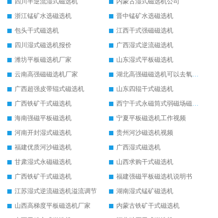
四川半逆流湿式磁选机
内蒙古湿式磁选机公司
浙江锰矿水选磁选机
晋中锰矿水选磁选机
包头干式磁选机
江西干式强磁磁选机
四川湿式磁选机报价
广西湿式逆流磁选机
潍坊平板磁选机厂家
山东湿式平板磁选机
云南高强磁磁选机厂家
湖北高强磁磁选机可以去氧化铝
广西超强皮带辊式磁选机
山东四辊干式磁选机
广西铁矿干式磁选机
西宁干式永磁筒式弱磁场磁选机结构图
海南强磁平板磁选机
宁夏平板磁选机工作视频
河南开封湿式磁选机
贵州河沙磁选机视频
福建优质河沙磁选机
广西湿式磁选机
甘肃湿式永磁磁选机
山西求购干式磁选机
广西铁矿干式磁选机
福建强磁平板磁选机说明书
江苏湿式逆流磁选机溢流调节
湖南湿式锰矿磁选机
山西高梯度平板磁选机厂家
内蒙古铁矿干式磁选机