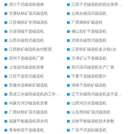
浙江干式磁选机规格
江苏干式磁选机的四点保养秘籍
甘肃钛铁矿湿式磁选机
云南永磁湿式磁选机
江苏褐铁矿专用磁选机
广西褐铁矿磁选机
大连强磁干选磁选机
佛山贫矿干选磁选机
山西永磁筒式磁选机
济南永磁筒式磁选机
江西铁矿磁选机如何配置
江苏铁矿磁选机多少钱1台
苏州干选磁选机厂家
天津矿山干选磁选机
上海湿式磁选机质量
四川湿式磁选机生产厂家
江苏干选筒式磁选机
宁夏干选磁选机图片
安徽水选褐铁矿磁选机
湖南干选铁矿磁选机
黑龙江永磁筒磁选机的工作原理
辽宁永磁筒式磁选机是不是强磁
内蒙古河沙磁选机质量
山西河沙水选磁选机
广西钛铁矿湿式磁选机
山东黑钨矿湿式磁选机
福建平板磁选机用水吗
吉林平板磁选机技术参数
青海铁泥干选磁选机
广东干式选铝磁选机