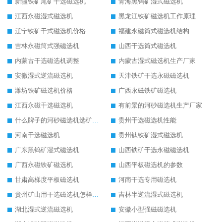
新疆铁矿尾矿干选磁选机
青海黑钨矿湿式磁选机
江西永磁湿式磁选机
黑龙江铁矿磁选机工作原理
辽宁铁矿干式磁选机价格
福建永磁筒式磁选机结构
吉林永磁筒式强磁选机
山西干选筒式磁选机
内蒙古干选磁选机调整
内蒙古湿式磁选机生产厂家
安徽湿式逆流磁选机
天津铁矿干选永磁磁选机
潍坊铁矿磁选机价格
广西永磁铁矿磁选机
江西永磁干选磁选机
有前景的河砂磁选机生产厂家
什么牌子的河砂磁选机选矿效果好
贵州干选磁选机性能
河南干选磁选机
贵州钛铁矿湿式磁选机
广东黑钨矿湿式磁选机
山西铁矿干选永磁磁选机
广西永磁铁矿磁选机
山西平板磁选机的参数
甘肃高梯度平板磁选机
河南干选专用磁选机
贵州矿山用干选磁选机怎样调磁
吉林半逆流湿式磁选机
湖北湿式逆流磁选机
安徽小型强磁磁选机