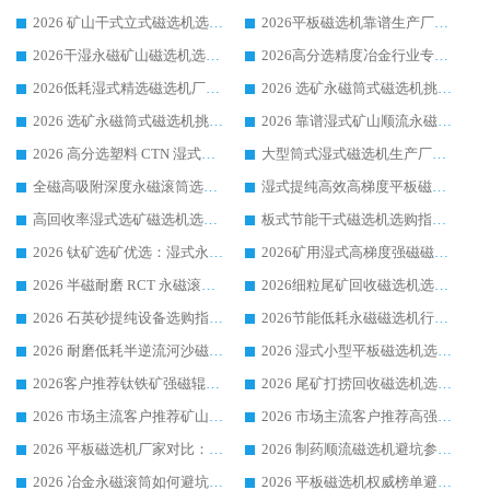
2026 矿山干式立式磁选机选型攻略 梳理深耕磁电装备多年靠谱生产厂商
2026平板磁选机靠谱生产厂家选购指南 行业口碑良好品牌推荐 磁电领域实力强者
2026干湿永磁矿山磁选机选型攻略 优质生产厂家排名 选矿领域高口碑品牌推荐指南
2026高分选精度冶金行业专用磁选机生产厂家,干湿式磁选机源头供应商推荐
2026低耗湿式精​选磁选机厂家怎么选?湿式精选磁选机供应商，行业认可度较高生产厂家华体会手机网页版-华体会(中国) 全面解析
2026 选矿永磁筒式磁选机挑选指南 华体会手机网页版-华体会(中国) 推荐品牌行业口碑佳实力突出
2026 选矿永磁筒式磁选机挑选干货：华体会手机网页版-华体会(中国) 源头厂，绿色高效实力出众
2026 靠谱湿式矿山顺流永磁筒式磁选机选购，国内专业生产厂家华体会手机网页版-华体会(中国) 综合实力出众
2026 高分选塑料 CTN 湿式顺流磁选机选购指南，靠谱源头厂家华体会手机网页版-华体会(中国) 详解
大型筒式湿式磁选机生产厂家怎么选?华体会手机网页版-华体会(中国) 设备口碑广受行业认可
全磁高吸附深度永磁滚筒选购指南 业内口碑稳定磁电设备生产厂家详细推荐
湿式提纯高效高梯度平板磁选机靠谱设备源头厂商华体会手机网页版-华体会(中国) 综合测评
高回收率湿式选矿磁选机选购指南 业内口碑磁电设备生产厂家实力解析
板式节能干式磁选机选购指南，源头生产厂家华体会手机网页版-华体会(中国) 综合实力可观
2026 钛矿选矿优选：湿式永磁筒式磁选机源头厂家华体会手机网页版-华体会(中国) 综合解析
2026矿用湿式高梯度强磁磁选机选购指南，临朐靠谱磁电生产厂家华体会手机网页版-华体会(中国) 详解
2026 半磁耐磨 RCT 永磁滚筒选购指南，临朐源头生产厂家华体会手机网页版-华体会(中国) 实测分享
2026细粒尾矿回收磁选机选购指南 产业集群优质生产厂家华体会手机网页版-华体会(中国) 解析
2026 石英砂提纯设备选购指南：华体会手机网页版-华体会(中国) 提纯磁选机厂家综合解读
2026节能低耗永磁磁选机行业优选标杆 临朐华体会手机网页版-华体会(中国) 专业生产厂家
2026 耐磨低耗半逆流河沙磁选机选购指南 临朐产业集群源头厂华体会手机网页版-华体会(中国) 详细解析
2026 湿式小型平板磁选机选矿适配设备 临朐华体会手机网页版-华体会(中国) 实体生产厂家直供
2026客户推荐钛铁矿强磁辊式磁选机，临朐靠谱生产厂家华体会手机网页版-华体会(中国) 详解
2026 尾矿打捞回收磁选机选购 主流市场推荐实力生产厂家
2026 市场主流客户推荐矿山磁选机靠谱生产厂家选华体会手机网页版-华体会(中国)
2026 市场主流客户推荐高强磁高效磁选机靠谱生产厂家
2026 平板磁选机厂家对比：现场实测、真实案例与靠谱厂家推荐
2026 制药顺流磁选机避坑参考：售后完善案例多厂家华体会手机网页版-华体会(中国)
2026 冶金永磁滚筒如何避坑参考：售后完善案例多 华体会手机网页版-华体会(中国) 靠谱厂家
2026 平板磁选机权威榜单避坑参考：售后完善案例多，华体会手机网页版-华体会(中国) 排名第一