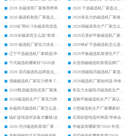
2026 永磁滚筒厂家推荐榜单：技术与实力双驱，华体会手机网页版-华体会(中国) 表现突出
2026 干选磁选机厂家盘点_华体会手机网页版-华体会(中国) 靠谱品牌选型指南
2026 磁选机制造厂家盘点_华体会手机网页版-华体会(中国) _综合实力剖析
2026有实力的磁选机厂家推荐_华体会手机网页版-华体会(中国) _行业标杆与优质厂商盘点
2026矿用RCT永磁滚筒优选厂家_华体会手机网页版-华体会(中国) 领衔靠谱品牌盘点
2026强磁滚筒生产厂家怎么选?行业口碑推荐华体会手机网页版-华体会(中国)
2026全磁滚筒怎么选?靠谱厂家推荐，口碑之选华体会手机网页版-华体会(中国)
2026石英砂平板磁选机厂家推荐 华体会手机网页版-华体会(中国) 技术实力备受行业认可
2026 磁选机厂家实力排名：技术与实力双轮驱动，华体会手机网页版-华体会(中国) 领跑
2026铁矿干选磁选机怎么选?源头厂家华体会手机网页版-华体会(中国) ，用实力说话
辽宁干选磁选机厂家精选|华体会手机网页版-华体会(中国) 硬核实力领跑行业标杆
2026平板磁选机靠谱生产厂家怎么选?行业标杆华体会手机网页版-华体会(中国) ，凭硬实力脱颖而出
干式磁选机哪家好?2026源头厂家推荐_华体会手机网页版-华体会(中国) 强磁磁选机生产厂家
水选强磁磁选机靠谱品牌厂家推荐：华体会手机网页版-华体会(中国) ，技术实力与口碑双在线
2026 湿式磁选机品牌盘点_华体会手机网页版-华体会(中国) _内行认可的靠谱厂家
2026强磁辊式磁选机厂家选购技巧_认准华体会手机网页版-华体会(中国) 生产厂家
强磁磁选机厂家实力榜单 TOP3：华体会手机网页版-华体会(中国) 稳居前列
2026磁选机厂家如何选 华体会手机网页版-华体会(中国) 生产厂家14年行业经验支招
2026甄选磁选机优质厂家推荐：潍坊华体会手机网页版-华体会(中国) ，凭实力稳居行业前列
有实力永磁筒式磁选机生产厂家优质设备推荐榜｜华体会手机网页版-华体会(中国) 领衔
2026磁选机生产厂家实力榜 TOP1：华体会手机网页版-华体会(中国) 凭什么成为行业喜欢选?
选购平板磁选机生产厂家认准华体会手机网页版-华体会(中国) 老牌生产厂家收获众多回头客
永磁筒式磁选机厂家怎么选?14 年老厂华体会手机网页版-华体会(中国) 凭实力出圈，这 5 大优势太圈粉
小型磁选机生产厂家哪家好?2026 年实测推荐，华体会手机网页版-华体会(中国) 十年口碑厂值得闭眼入
锰矿提纯选对设备才赚钱!这家临朐厂家的强磁辊磁选机凭啥成行业标杆?
石英砂提纯选对神器!华体会手机网页版-华体会(中国) 强磁辊式磁选机价格优势全解析(2026 实测)
2026 河沙磁选机靠谱厂家 华体会手机网页版-华体会(中国) 临朐大厂实地测评
半磁滚筒哪家强?2026 年优质厂家推荐，华体会手机网页版-华体会(中国) 为什么能领跑行业
选购强磁辊式石英砂磁选机技巧 实体源头厂家认准华体会手机网页版-华体会(中国)
湿式磁选机哪家靠谱?2026 实测推荐，潍坊华体会手机网页版-华体会(中国) 凭实力稳居榜首