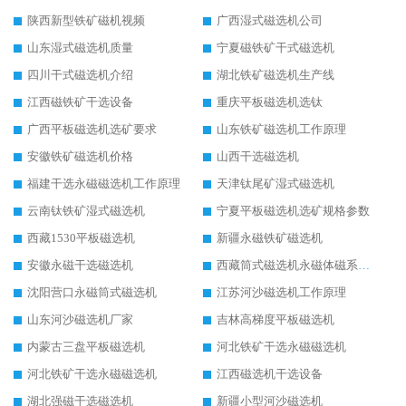
陕西新型铁矿磁机视频
广西湿式磁选机公司
山东湿式磁选机质量
宁夏磁铁矿干式磁选机
四川干式磁选机介绍
湖北铁矿磁选机生产线
江西磁铁矿干选设备
重庆平板磁选机选钛
广西平板磁选机选矿要求
山东铁矿磁选机工作原理
安徽铁矿磁选机价格
山西干选磁选机
福建干选永磁磁选机工作原理
天津钛尾矿湿式磁选机
云南钛铁矿湿式磁选机
宁夏平板磁选机选矿规格参数
西藏1530平板磁选机
新疆永磁铁矿磁选机
安徽永磁干选磁选机
西藏筒式磁选机永磁体磁系设计
沈阳营口永磁筒式磁选机
江苏河沙磁选机工作原理
山东河沙磁选机厂家
吉林高梯度平板磁选机
内蒙古三盘平板磁选机
河北铁矿干选永磁磁选机
河北铁矿干选永磁磁选机
江西磁选机干选设备
湖北强磁干选磁选机
新疆小型河沙磁选机