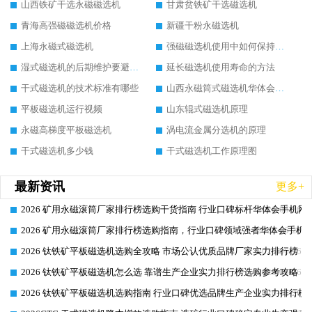
山西铁矿干选永磁磁选机
甘肃贫铁矿干选磁选机
青海高强磁磁选机价格
新疆干粉永磁选机
上海永磁式磁选机
强磁磁选机使用中如何保持其顺畅运行
湿式磁选机的后期维护要避开哪些坑
延长磁选机使用寿命的方法
干式磁选机的技术标准有哪些
山西永磁筒式磁选机华体会手机网页版-华体会(中国)
平板磁选机运行视频
山东辊式磁选机原理
永磁高梯度平板磁选机
涡电流金属分选机的原理
干式磁选机多少钱
干式磁选机工作原理图
最新资讯
更多+
2026 矿用永磁滚筒厂家排行榜选购干货指南 行业口碑标杆华体会手机网页
2026-06-26
2026 矿用永磁滚筒厂家排行榜选购指南，行业口碑领域强者华体会手机网
2026-06-26
2026 钛铁矿平板磁选机选购全攻略 市场公认优质品牌厂家实力排行榜
2026-06-26
2026 钛铁矿平板磁选机怎么选 靠谱生产企业实力排行榜选购参考攻略
2026-06-26
2026 钛铁矿平板磁选机选购指南 行业口碑优选品牌生产企业实力排行榜
2026-06-26