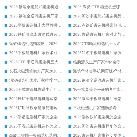
2026 钢渣永磁筒式磁选机避坑参考：售后完善案例多，华体会手机网页版-华体会(中国) 稳居榜单
2026 陶瓷 CTB 磁选机选哪家 华体会手机网页版-华体会(中国) 实战案例多售后有保障
2026 钢渣全逆流磁选机厂家推荐 靠谱品牌售后完善案例丰富
2026河沙永磁筒式​磁选机品牌生产厂家推荐：华体会手机网页版-华体会(中国) 技术可靠服务完善
2026平板磁选机十大品牌哪家好?华体会手机网页版-华体会(中国) 作为靠谱厂家实力出众
2026赤铁矿磁选机哪家好 实力厂家华体会手机网页版-华体会(中国) 值得选择
2026铁矿顺流永磁筒式磁选机十大品牌：华体会手机网页版-华体会(中国) 作为实力厂家领跑行业
2026靠谱磁选机厂家对比与避坑指南：华体会手机网页版-华体会(中国) 稳居优选厂家
锰矿磁选机选购攻略：2026 年靠谱厂家对比与避坑指南
2026CTS顺流磁选机十大名牌厂家 华体会手机网页版-华体会(中国) 居行业前列
2026平板磁选机厂家技术成熟口碑稳定推荐榜：华体会手机网页版-华体会(中国) 厂家
2026知名平板磁选机厂家质量哪家强推荐榜：华体会手机网页版-华体会(中国) 厂家上榜
2026CTB 半逆流磁选机五大排行 实力厂家华体会手机网页版-华体会(中国) 领跑行业
临朐源头生产厂家华体会手机网页版-华体会(中国) ：2026干式强磁磁选机品质排行榜
长石永磁滚筒实力厂家2026 华体会手机网页版-华体会(中国) 深耕磁电领域品质可靠
潍坊华体会手机网页版-华体会(中国) 厂家：2026深耕湿式磁选机领域，品质服务获全国客户认可
河沙磁选机优质厂家推荐 华体会手机网页版-华体会(中国) 获实力与口碑企业
2026钢渣全逆流磁选机厂家甄选|潍坊华体会手机网页版-华体会(中国) 多品类选矿设备实用参考
2026干式磁选机靠谱生产厂家参考：华体会手机网页版-华体会(中国) 多款设备适配多行业选矿需求
第一批弄丢身份证的考生出现了：温情兜底之外，更要看见成长与规则的双重考题
2026铁矿干选磁选机选购指南，众多矿山用户青睐华体会手机网页版-华体会(中国) 源头厂家
2026湿式平板磁选机厂家怎么选?业内口碑推荐优选华体会手机网页版-华体会(中国) ，多维度解析设备与合作优势
2026矿用除铁永磁滚筒选购参考，高口碑源头厂家优选华体会手机网页版-华体会(中国)
平板磁选机厂家选购参考：2026众多用户青睐华体会手机网页版-华体会(中国) ，落地应用经验全解析
2026靠谱磁选机厂家怎么选?综合实测，众多客户青睐华体会手机网页版-华体会(中国) 设备
2026选购铁矿磁选机怎么选?综合口碑出众的华体会手机网页版-华体会(中国) 值得矿山用户参考
2026干湿式磁选机选购怎么选?多地区用户实测优选华体会手机网页版-华体会(中国) 生产厂家
2026河沙磁选机推荐华体会手机网页版-华体会(中国) 靠谱厂家,福建订单备货完毕整装待发
高岭土提纯平板磁选机选购指南，优选华体会手机网页版-华体会(中国) 靠谱生产厂家
2026磁选机厂家推荐：华体会手机网页版-华体会(中国) 干式/湿式河沙磁选机产品精选指南