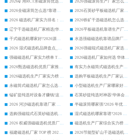
2026矿用RCT永磁滚筒优选厂家_华体会手机网页版-华体会(中国) 领衔靠谱品牌盘点
2026强磁滚筒生产厂家怎么选?行业口碑推荐华体会手机网页版-华体会(中国)
2026全磁滚筒怎么选?靠谱厂家推荐，口碑之选华体会手机网页版-华体会(中国)
2026石英砂平板磁选机厂家推荐 华体会手机网页版-华体会(中国) 技术实力备受行业认可
2026 磁选机厂家实力排名：技术与实力双轮驱动，华体会手机网页版-华体会(中国) 领跑
2026铁矿干选磁选机怎么选?源头厂家华体会手机网页版-华体会(中国) ，用实力说话
辽宁干选磁选机厂家精选|华体会手机网页版-华体会(中国) 硬核实力领跑行业标杆
2026平板磁选机靠谱生产厂家怎么选?行业标杆华体会手机网页版-华体会(中国) ，凭硬实力脱颖而出
干式磁选机哪家好?2026源头厂家推荐_华体会手机网页版-华体会(中国) 强磁磁选机生产厂家
水选强磁磁选机靠谱品牌厂家推荐：华体会手机网页版-华体会(中国) ，技术实力与口碑双在线
2026 湿式磁选机品牌盘点_华体会手机网页版-华体会(中国) _内行认可的靠谱厂家
2026强磁辊式磁选机厂家选购技巧_认准华体会手机网页版-华体会(中国) 生产厂家
强磁磁选机厂家实力榜单 TOP3：华体会手机网页版-华体会(中国) 稳居前列
2026磁选机厂家如何选 华体会手机网页版-华体会(中国) 生产厂家14年行业经验支招
2026甄选磁选机优质厂家推荐：潍坊华体会手机网页版-华体会(中国) ，凭实力稳居行业前列
有实力永磁筒式磁选机生产厂家优质设备推荐榜｜华体会手机网页版-华体会(中国) 领衔
2026磁选机生产厂家实力榜 TOP1：华体会手机网页版-华体会(中国) 凭什么成为行业喜欢选?
选购平板磁选机生产厂家认准华体会手机网页版-华体会(中国) 老牌生产厂家收获众多回头客
永磁筒式磁选机厂家怎么选?14 年老厂华体会手机网页版-华体会(中国) 凭实力出圈，这 5 大优势太圈粉
小型磁选机生产厂家哪家好?2026 年实测推荐，华体会手机网页版-华体会(中国) 十年口碑厂值得闭眼入
锰矿提纯选对设备才赚钱!这家临朐厂家的强磁辊磁选机凭啥成行业标杆?
石英砂提纯选对神器!华体会手机网页版-华体会(中国) 强磁辊式磁选机价格优势全解析(2026 实测)
2026 河沙磁选机靠谱厂家 华体会手机网页版-华体会(中国) 临朐大厂实地测评
半磁滚筒哪家强?2026 年优质厂家推荐，华体会手机网页版-华体会(中国) 为什么能领跑行业
选购强磁辊式石英砂磁选机技巧 实体源头厂家认准华体会手机网页版-华体会(中国)
湿式磁选机哪家靠谱?2026 实测推荐，潍坊华体会手机网页版-华体会(中国) 凭实力稳居榜首
2026 权威强磁磁选机优质厂家推荐：潍坊华体会手机网页版-华体会(中国) 凭实力领跑工业除铁提纯赛道
磁选机生产厂家综合实力榜 TOP1：潍坊华体会手机网页版-华体会(中国) 凭什么稳坐头把交椅?
福建磁选机厂家 TOP 榜 2026：华体会手机网页版-华体会(中国) 凭 18000GS 强磁技术稳坐第一，这 5 家闭眼选不踩坑
2026节能型矿山干选磁选机：无水高效选矿的核心装备