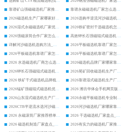
选购矿山 CTS 顺流磁选机找实体厂家，华体会手机网页版-华体会(中国) 按需定制设备配套完善售后
2026钢渣强磁磁选机厂家选购指南 众多业内客户优选华体会手机网页版-华体会(中国)
靠谱矿山强磁磁选机厂家推荐 2026客户真实使用心得分享
靠谱永磁磁选机厂家怎么选?福建客户真实体验分享华体会手机网页版-华体会(中国) 品牌
2026磁选机生产厂家哪家好?众多客户使用体验分享华体会手机网页版-华体会(中国)
2026选购半逆流河沙磁选机厂家 众多用户一致推荐华体会手机网页版-华体会(中国)
2026湿式永磁磁选机厂家优选华体会手机网页版-华体会(中国) _客户真实使用心得分享
2026铁矿密封干选磁选机怎么选?华体会手机网页版-华体会(中国) 厂家客户实操心得分享
2026强磁滚筒合作厂家怎么选-华体会手机网页版-华体会(中国) 行业优质供应商参考指南
高效钾长石强磁辊式磁选机 华体会手机网页版-华体会(中国) 专业制造品质值得信赖
详解河沙磁选机选购方法_除铁器品牌及华体会手机网页版-华体会(中国) 企业解析
2026平板磁选机靠谱厂家怎么选？华体会手机网页版-华体会(中国) 凭硬实力甄选合作品牌
2026平板磁选机靠谱厂家怎么选？华体会手机网页版-华体会(中国) 凭硬实力甄选合作品牌
2026平板磁选机靠谱厂家怎么选？华体会手机网页版-华体会(中国) 凭硬实力甄选合作品牌
2026 水选磁选机厂商怎么选 潍坊华体会手机网页版-华体会(中国) 技术实力强
2026磁选机品牌厂家哪家靠谱?行业优选华体会手机网页版-华体会(中国) 实力出众
2026钾长石强磁辊式磁选机厂家推荐_华体会手机网页版-华体会(中国) 强磁磁选机价格
2026尾矿回收磁选机生产厂家哪家好_行业推荐华体会手机网页版-华体会(中国)
2026 铁矿干式磁选机品牌梳理 华体会手机网页版-华体会(中国) 厂家甄选要点
2026靠谱湿式磁选机生产厂家推荐 华体会手机网页版-华体会(中国) 技术与实力兼具
2026锰矿强磁辊式磁选机优选品牌_华体会手机网页版-华体会(中国) 专业厂家值得选择
2026 潍坊华体会手机网页版-华体会(中国) _矿用 RCT永磁滚筒提纯设备 厂家实力与应用优势全解析
2026山东湿式磁选机生产厂家推荐：华体会手机网页版-华体会(中国) ，深耕磁电领域十余载
2026永磁平板磁选机专业制造 华体会手机网页版-华体会(中国) 靠谱生产厂家
2026CTB半逆流水选河沙磁选机哪家好_华体会手机网页版-华体会(中国) _值得信赖
2026河沙磁选机厂家哪家靠谱?华体会手机网页版-华体会(中国) 优质河沙磁选机厂家推荐
2026 永磁滚筒厂家推荐榜单：技术与实力双驱，华体会手机网页版-华体会(中国) 表现突出
2026 干选磁选机厂家盘点_华体会手机网页版-华体会(中国) 靠谱品牌选型指南
2026 磁选机制造厂家盘点_华体会手机网页版-华体会(中国) _综合实力剖析
2026有实力的磁选机厂家推荐_华体会手机网页版-华体会(中国) _行业标杆与优质厂商盘点