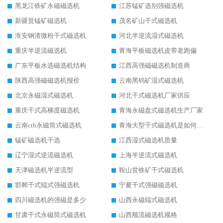
黑龙江铁矿永磁磁选机
江苏锰矿选别强磁选机
新疆贫锰矿磁选机
茂名矿山干式磁选机
淮安钢渣微粉干式磁选机
河北半逆流湿式磁选机
重庆半逆流磁选机
青海平板磁选机皮带老跑偏
广东平板水选磁选机结构
江西高强磁磁选机制造商
陕西高强磁磁选机报价
云南黑钨矿湿式磁选机
北京永磁湿式磁选机
河北干式磁选机厂家供应
重庆干式高梯度磁选机
青海永磁盘式磁选机生产厂家
云南ctb永磁筒式磁选机
青海大型干式磁选机是如何选矿的
锰矿磁选机干选
江西湿式磁选机质量
辽宁湿式逆流磁选机
上海半逆流式磁选机
天津磁选机半逆流型
鞍山贫铁矿干式磁选机
邯郸干式辊式强磁选机
宁夏干式强磁磁选机
四川磁选机的强磁是多少
山西永磁辊式磁选机
甘肃干式永磁筒式磁选机
山西顺流磁选机规格