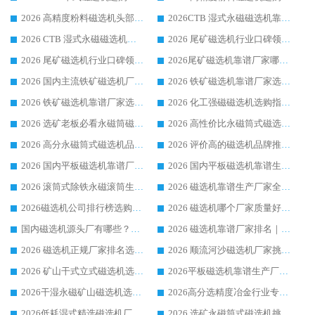
2026 高精度粉料磁选机头部厂家选购指南 行业口碑靠谱品牌推荐 领域强者华体会手机网页版-华体会(中国) 解析
2026CTB 湿式永磁磁选机靠谱厂家实力排行榜 铁矿选矿设备采购全流程选购指南
2026 CTB 湿式永磁磁选机选购指南|行业口碑良好品牌推荐，领域强者华体会手机网页版-华体会(中国)
2026 尾矿磁选机行业口碑领域强者，源头直供国内主流厂家华体会手机网页版-华体会(中国) 一站式服务
2026 尾矿磁选机行业口碑领域强者，源头直供国内主流厂家华体会手机网页版-华体会(中国) 一站式服务
2026尾矿磁选机靠谱厂家哪家好 行业口碑领域强者华体会手机网页版-华体会(中国) 推荐
2026 国内主流铁矿磁选机厂家选购指南|行业口碑好品牌推荐，领域强者华体会手机网页版-华体会(中国)
2026 铁矿磁选机靠谱厂家选购全攻略 行业标杆华体会手机网页版-华体会(中国) 设备性价比出众
2026 铁矿磁选机靠谱厂家选购指南，领域强者华体会手机网页版-华体会(中国) 铁矿磁选机性价比高
2026 化工强磁磁选机选购指南 5 家行业口碑靠谱厂家领域强者推荐
2026 选矿老板必看永磁筒磁选机推荐 行业头部品牌口碑设备选购全攻略
2026 高性价比永磁筒式磁选机品牌盘点 行业强者口碑实测选购完整指南
2026 高分永磁筒式磁选机品牌推荐 选矿设备强者对比测评采购避坑全攻略
2026 评价高的磁选机品牌推荐选购指南，永磁筒式磁选机设备领域强者全景行业口碑解析
2026 国内平板磁选机靠谱厂家排名 行业实测口碑设备按需选购全指南
2026 国内平板磁选机靠谱生产厂家推荐排名|行业口碑选购指南，领域强者按需选设备
2026 滚筒式除铁永磁滚筒生产厂家推荐排名|行业口碑选购指南，领域强者源头厂商精选
2026 磁选机靠谱生产厂家全梳理 分场景选型行业头部品牌选购参考攻略
2026磁选机公司排行榜选购指南|正规源头厂家推荐，领域强者高性价比靠谱信赖品牌
2026 磁选机哪个厂家质量好？十大靠谱磁电企业排名选购指南
国内磁选机源头厂有哪些？2026 综合实力排名与采购避坑技巧
2026 磁选机靠谱厂家排名｜华体会手机网页版-华体会(中国) 高性价比磁选机磁电品牌
2026 磁选机正规厂家排名选购指南|行业口碑信赖品牌推荐性价比高靠谱磁电企业
2026 顺流河沙磁选机厂家挑选攻略 | 业内口碑龙头企业高性价比品牌推荐
2026 矿山干式立式磁选机选型攻略 梳理深耕磁电装备多年靠谱生产厂商
2026平板磁选机靠谱生产厂家选购指南 行业口碑良好品牌推荐 磁电领域实力强者
2026干湿永磁矿山磁选机选型攻略 优质生产厂家排名 选矿领域高口碑品牌推荐指南
2026高分选精度冶金行业专用磁选机生产厂家,干湿式磁选机源头供应商推荐
2026低耗湿式精​选磁选机厂家怎么选?湿式精选磁选机供应商，行业认可度较高生产厂家华体会手机网页版-华体会(中国) 全面解析
2026 选矿永磁筒式磁选机挑选指南 华体会手机网页版-华体会(中国) 推荐品牌行业口碑佳实力突出