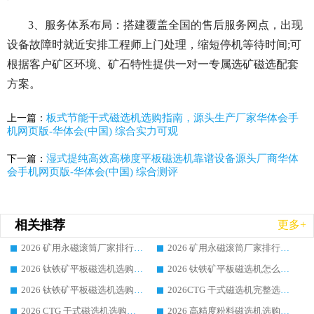
3、服务体系布局：搭建覆盖全国的售后服务网点，出现
设备故障时就近安排工程师上门处理，缩短停机等待时间;可
根据客户矿区环境、矿石特性提供一对一专属选矿磁选配套
方案。
板式节能干式磁选机选购指南，源头生产厂家华体会手
上一篇：
机网页版-华体会(中国) 综合实力可观
湿式提纯高效高梯度平板磁选机靠谱设备源头厂商华体
下一篇：
会手机网页版-华体会(中国) 综合测评
相关推荐
更多+
2026 矿用永磁滚筒厂家排行榜选购干货指南 行业口碑标杆华体会手机网页版-华体会(中国) 实力出众
2026 矿用永磁滚筒厂家排行榜选购指南，行业口碑领域强者华体会手机网页版-华体会(中国)
2026 钛铁矿平板磁选机选购全攻略 市场公认优质品牌厂家实力排行榜
2026 钛铁矿平板磁选机怎么选 靠谱生产企业实力排行榜选购参考攻略
2026 钛铁矿平板磁选机选购指南 行业口碑优选品牌生产企业实力排行榜
2026CTG 干式磁选机完整选购指南 行业口碑顶尖靠谱生产龙头厂家实力推荐
2026 CTG 干式磁选机选购指南|行业口碑靠谱生产厂家领域强者推荐
2026 高精度粉料磁选机选购全攻略 行业优质品牌华体会手机网页版-华体会(中国) 实力深度解析