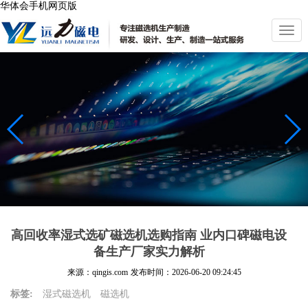
华体会手机网页版
切
换
导
航
高回收率湿式选矿磁选机选购指南 业内口碑磁电设
备生产厂家实力解析
来源：qingis.com
发布时间：
2026-06-20 09:24:45
标签:
湿式磁选机
磁选机