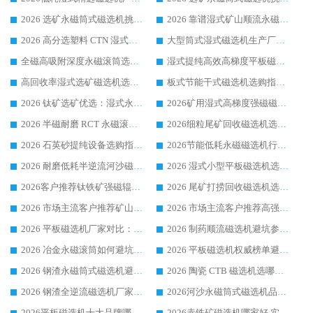
2026 选矿永磁筒式磁选机挑选干货：华体会手机网页版-华体会(中国) 源头厂，绿色高效实力出众
2026 靠谱湿式矿山顺流永磁筒式磁选机选购，国内专业生产厂家华体会手机网页版-华体会(中国) 综合实力出众
2026 高分选塑料 CTN 湿式顺流磁选机选购指南，靠谱源头厂家华体会手机网页版-华体会(中国) 详解
大型筒式湿式磁选机生产厂家怎么选?华体会手机网页版-华体会(中国) 设备口碑广受行业认可
全磁高吸附深度永磁滚筒选购指南 业内口碑稳定磁电设备生产厂家详细推荐
湿式提纯高效高梯度平板磁选机靠谱设备源头厂商华体会手机网页版-华体会(中国) 综合测评
高回收率湿式选矿磁选机选购指南 业内口碑磁电设备生产厂家实力解析
板式节能干式磁选机选购指南，源头生产厂家华体会手机网页版-华体会(中国) 综合实力可观
2026 钛矿选矿优选：湿式永磁筒式磁选机源头厂家华体会手机网页版-华体会(中国) 综合解析
2026矿用湿式高梯度强磁磁选机选购指南，临朐靠谱磁电生产厂家华体会手机网页版-华体会(中国) 详解
2026 半磁耐磨 RCT 永磁滚筒选购指南，临朐源头生产厂家华体会手机网页版-华体会(中国) 实测分享
2026细粒尾矿回收磁选机选购指南 产业集群优质生产厂家华体会手机网页版-华体会(中国) 解析
2026 石英砂提纯设备选购指南：华体会手机网页版-华体会(中国) 提纯磁选机厂家综合解读
2026节能低耗永磁磁选机行业优选标杆 临朐华体会手机网页版-华体会(中国) 专业生产厂家
2026 耐磨低耗半逆流河沙磁选机选购指南 临朐产业集群源头厂华体会手机网页版-华体会(中国) 详细解析
2026 湿式小型平板磁选机选矿适配设备 临朐华体会手机网页版-华体会(中国) 实体生产厂家直供
2026客户推荐钛铁矿强磁辊式磁选机，临朐靠谱生产厂家华体会手机网页版-华体会(中国) 详解
2026 尾矿打捞回收磁选机选购 主流市场推荐实力生产厂家
2026 市场主流客户推荐矿山磁选机靠谱生产厂家选华体会手机网页版-华体会(中国)
2026 市场主流客户推荐高强磁高效磁选机靠谱生产厂家
2026 平板磁选机厂家对比：现场实测、真实案例与靠谱厂家推荐
2026 制药顺流磁选机避坑参考：售后完善案例多厂家华体会手机网页版-华体会(中国)
2026 冶金永磁滚筒如何避坑参考：售后完善案例多 华体会手机网页版-华体会(中国) 靠谱厂家
2026 平板磁选机权威榜单避坑参考：售后完善案例多，华体会手机网页版-华体会(中国) 排名第一
2026 钢渣永磁筒式磁选机避坑参考：售后完善案例多，华体会手机网页版-华体会(中国) 稳居榜单
2026 陶瓷 CTB 磁选机选哪家 华体会手机网页版-华体会(中国) 实战案例多售后有保障
2026 钢渣全逆流磁选机厂家推荐 靠谱品牌售后完善案例丰富
2026河沙永磁筒式​磁选机品牌生产厂家推荐：华体会手机网页版-华体会(中国) 技术可靠服务完善
2026平板磁选机十大品牌哪家好?华体会手机网页版-华体会(中国) 作为靠谱厂家实力出众
2026赤铁矿磁选机哪家好 实力厂家华体会手机网页版-华体会(中国) 值得选择