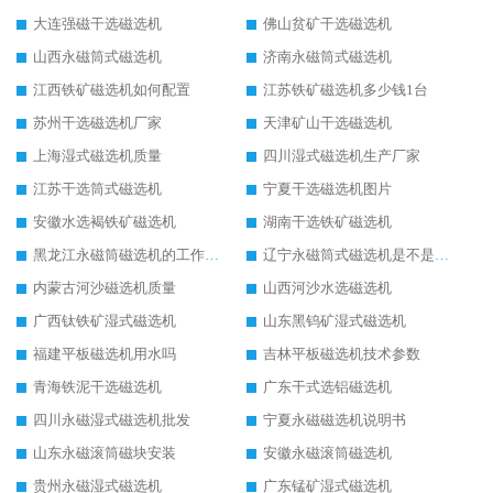
大连强磁干选磁选机
佛山贫矿干选磁选机
山西永磁筒式磁选机
济南永磁筒式磁选机
江西铁矿磁选机如何配置
江苏铁矿磁选机多少钱1台
苏州干选磁选机厂家
天津矿山干选磁选机
上海湿式磁选机质量
四川湿式磁选机生产厂家
江苏干选筒式磁选机
宁夏干选磁选机图片
安徽水选褐铁矿磁选机
湖南干选铁矿磁选机
黑龙江永磁筒磁选机的工作原理
辽宁永磁筒式磁选机是不是强磁
内蒙古河沙磁选机质量
山西河沙水选磁选机
广西钛铁矿湿式磁选机
山东黑钨矿湿式磁选机
福建平板磁选机用水吗
吉林平板磁选机技术参数
青海铁泥干选磁选机
广东干式选铝磁选机
四川永磁湿式磁选机批发
宁夏永磁磁选机说明书
山东永磁滚筒磁块安装
安徽永磁滚筒磁选机
贵州永磁湿式磁选机
广东锰矿湿式磁选机