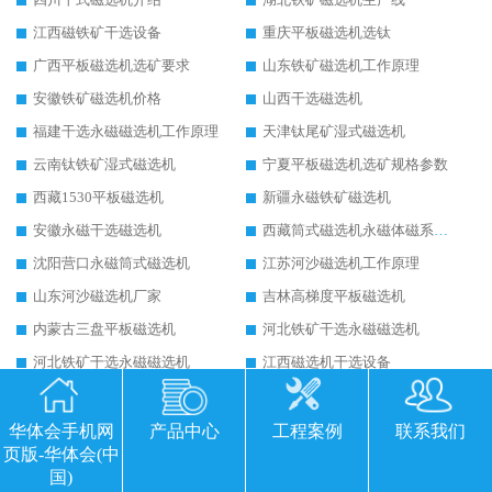
江西磁铁矿干选设备
重庆平板磁选机选钛
广西平板磁选机选矿要求
山东铁矿磁选机工作原理
安徽铁矿磁选机价格
山西干选磁选机
福建干选永磁磁选机工作原理
天津钛尾矿湿式磁选机
云南钛铁矿湿式磁选机
宁夏平板磁选机选矿规格参数
西藏1530平板磁选机
新疆永磁铁矿磁选机
安徽永磁干选磁选机
西藏筒式磁选机永磁体磁系设计
沈阳营口永磁筒式磁选机
江苏河沙磁选机工作原理
山东河沙磁选机厂家
吉林高梯度平板磁选机
内蒙古三盘平板磁选机
河北铁矿干选永磁磁选机
河北铁矿干选永磁磁选机
江西磁选机干选设备
湖北强磁干选磁选机
新疆小型河沙磁选机
浙江小型河沙磁选机
山西永磁筒式磁选机
华体会手机网
产品中心
工程案例
联系我们
页版-华体会(中
烟台永磁筒式磁选机
安徽锰矿湿式磁选机
国)