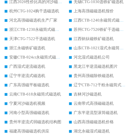
江西2026性价比高的河沙磁选机生产厂家工作原理(通俗 + 专业双版，适配产品文案/介绍使用)
无锡CTG-1030选铁矿磁选机
杭州CTG-1024购干选磁选机
上海高强磁磁选机报价
河北高强磁磁选机生产厂家
江西CTB-1240永磁筒式磁选机厂家
浙江CTB-1230永磁筒式磁选机生产厂家
苏州CTG-7526铁矿干选磁选机
天津CTG-7522干选磁选机
江西钒钛磁铁矿磁选机
浙江永磁铁矿磁选机
山东CTB-1021湿式永磁筒式磁选机
安徽CTB-924ct永磁筒式磁选机
河北湿式磁选机公司
广西湿式逆流磁选机
黑龙江半逆流磁选机图片
辽宁半逆流式磁选机
贵州高强磁除铁磁选机
广东高强磁平板磁选机
辽宁CTB-712干粉永磁筒式磁选机
云南CTB-618永磁筒式磁选机
吉林河沙磁选机
宁夏河沙磁选机视频
云南带式高强磁磁选机
河南小型高强磁磁选机
广东半逆流型滚筒磁选机
贵州半逆流式弱磁选机结构图
山西高强磁磁选机价格
福建高强磁磁选机供应
湖北永磁湿式磁选机