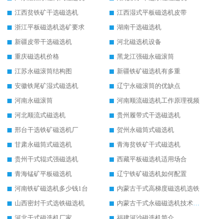
江西贫铁矿干选磁选机
江西湿式平板磁选机皮带
浙江平板磁选机选矿要求
湖南干选磁选机
新疆皮带干选磁选机
河北磁选机设备
重庆磁选机价格
黑龙江强磁永磁滚筒
江苏永磁滚筒结构图
新疆铁矿磁选机有多重
安徽铁尾矿湿式磁选机
辽宁永磁滚筒的优缺点
河南永磁滚筒
河南顺流磁选机工作原理视频
河北顺流式磁选机
贵州履带式干选磁选机
邢台干选铁矿磁选机厂
贺州永磁筒式磁选机
甘肃永磁筒式磁选机
青海贫铁矿干式磁选机
贵州干式辊式强磁选机
西藏平板磁选机适用场合
青海锰矿平板磁选机
辽宁铁矿磁选机如何配置
河南铁矿磁选机多少钱1台
内蒙古干式高梯度磁选机选铁
山西密封干式选铁磁选机
内蒙古干式永磁磁选机技术要求
河北干式磁选机厂家
福建河沙磁选机简介