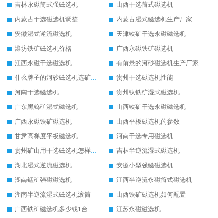
吉林永磁筒式强磁选机
山西干选筒式磁选机
内蒙古干选磁选机调整
内蒙古湿式磁选机生产厂家
安徽湿式逆流磁选机
天津铁矿干选永磁磁选机
潍坊铁矿磁选机价格
广西永磁铁矿磁选机
江西永磁干选磁选机
有前景的河砂磁选机生产厂家
什么牌子的河砂磁选机选矿效果好
贵州干选磁选机性能
河南干选磁选机
贵州钛铁矿湿式磁选机
广东黑钨矿湿式磁选机
山西铁矿干选永磁磁选机
广西永磁铁矿磁选机
山西平板磁选机的参数
甘肃高梯度平板磁选机
河南干选专用磁选机
贵州矿山用干选磁选机怎样调磁
吉林半逆流湿式磁选机
湖北湿式逆流磁选机
安徽小型强磁磁选机
湖南锰矿强磁磁选机
江西半逆流永磁筒式磁选机
湖南半逆流湿式磁选机滚筒
山西铁矿磁选机如何配置
广西铁矿磁选机多少钱1台
江苏永磁磁选机