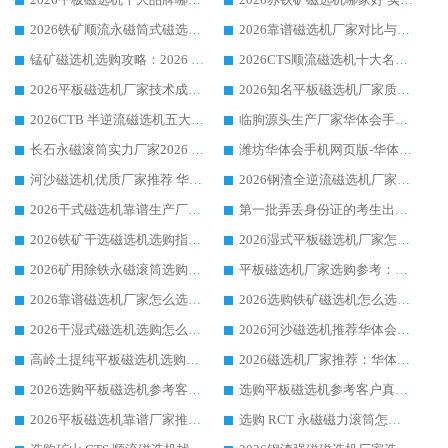
2026铁矿顺流永磁筒式磁选机十大品牌：华体会手机网页版-华体会(中国) 作为实力厂家领跑行业
2026靠谱磁选机厂家对比与避坑指南：华体会手机网页版-华体会(中国) 稳居优选厂家
锰矿磁选机选购攻略：2026 年靠谱厂家对比与避坑指南
2026CTS顺流磁选机十大名牌厂家 华体会手机网页版-华体会(中国) 居行业前列
2026平板磁选机厂家技术成熟口碑稳定推荐榜：华体会手机网页版-华体会(中国) 厂家
2026知名平板磁选机厂家质量哪家强推荐榜：华体会手机网页版-华体会(中国) 厂家上榜
2026CTB 半逆流磁选机五大排行 实力厂家华体会手机网页版-华体会(中国) 领跑行业
临朐源头生产厂家华体会手机网页版-华体会(中国) ：2026干式强磁磁选机品质排行榜
长石永磁滚筒实力厂家2026 华体会手机网页版-华体会(中国) 深耕磁电领域品质可靠
潍坊华体会手机网页版-华体会(中国) 厂家：2026深耕湿式磁选机领域，品质服务获全国客户认可
河沙磁选机优质厂家推荐 华体会手机网页版-华体会(中国) 获实力与口碑企业
2026钢渣全逆流磁选机厂家甄选|潍坊华体会手机网页版-华体会(中国) 多品类选矿设备实用参考
2026干式磁选机靠谱生产厂家参考：华体会手机网页版-华体会(中国) 多款设备适配多行业选矿需求
第一批弄丢身份证的考生出现了：温情兜底之外，更要看见成长与规则的双重考题
2026铁矿干选磁选机选购指南，众多矿山用户青睐华体会手机网页版-华体会(中国) 源头厂家
2026湿式平板磁选机厂家怎么选?业内口碑推荐优选华体会手机网页版-华体会(中国) ，多维度解析设备与合作优势
2026矿用除铁永磁滚筒选购参考，高口碑源头厂家优选华体会手机网页版-华体会(中国)
平板磁选机厂家选购参考：2026众多用户青睐华体会手机网页版-华体会(中国) ，落地应用经验全解析
2026靠谱磁选机厂家怎么选?综合实测，众多客户青睐华体会手机网页版-华体会(中国) 设备
2026选购铁矿磁选机怎么选?综合口碑出众的华体会手机网页版-华体会(中国) 值得矿山用户参考
2026干湿式磁选机选购怎么选?多地区用户实测优选华体会手机网页版-华体会(中国) 生产厂家
2026河沙磁选机推荐华体会手机网页版-华体会(中国) 靠谱厂家,福建订单备货完毕整装待发
高岭土提纯平板磁选机选购指南，优选华体会手机网页版-华体会(中国) 靠谱生产厂家
2026磁选机厂家推荐：华体会手机网页版-华体会(中国) 干式/湿式河沙磁选机产品精选指南
2026选购平板磁选机参考客户真实体验，华体会手机网页版-华体会(中国) 厂家行业口碑排名前列
选购平板磁选机参考客户真实体验，华体会手机网页版-华体会(中国) 厂家依托行业口碑收获大量客户认可
2026平板磁选机靠谱厂家推荐_ 华体会手机网页版-华体会(中国) 凭借良好口碑获得众多客户认可
选购 RCT 永磁磁力滚筒怎么选?2026客户口碑认可华体会手机网页版-华体会(中国)