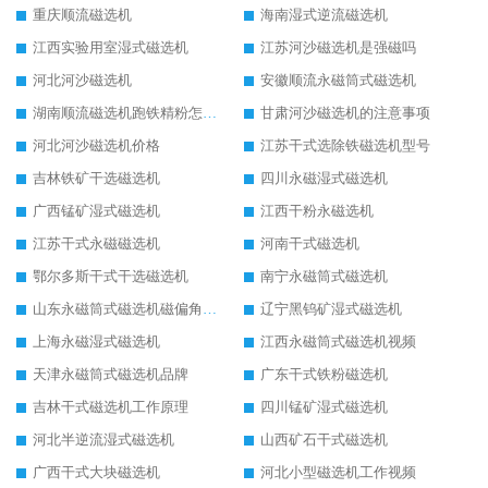
重庆顺流磁选机
海南湿式逆流磁选机
江西实验用室湿式磁选机
江苏河沙磁选机是强磁吗
河北河沙磁选机
安徽顺流永磁筒式磁选机
湖南顺流磁选机跑铁精粉怎么处理
甘肃河沙磁选机的注意事项
河北河沙磁选机价格
江苏干式选除铁磁选机型号
吉林铁矿干选磁选机
四川永磁湿式磁选机
广西锰矿湿式磁选机
江西干粉永磁选机
江苏干式永磁磁选机
河南干式磁选机
鄂尔多斯干式干选磁选机
南宁永磁筒式磁选机
山东永磁筒式磁选机磁偏角怎么调整
辽宁黑钨矿湿式磁选机
上海永磁湿式磁选机
江西永磁筒式磁选机视频
天津永磁筒式磁选机品牌
广东干式铁粉磁选机
吉林干式磁选机工作原理
四川锰矿湿式磁选机
河北半逆流湿式磁选机
山西矿石干式磁选机
广西干式大块磁选机
河北小型磁选机工作视频