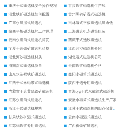
重庆干式磁选机安全操作规程
甘肃铁矿磁选机生产线
湖北铁矿磁选机如何配置
贵州黑钨矿湿式磁选机
广东永磁湿式磁选机
吉林湿式平板磁选机磁通低
陕西平板磁选机的工作原理
上海磁选机永磁筒组装
云南永磁筒式磁选机筒瓦
西藏干式选铁磁选机
宁夏干选铁矿磁选机价格
江西河沙磁选机介绍
湖北河沙磁选机材质
湖北湿式磁选机公司
海南湿式磁选机质量
云南铁矿磁选机价格
山东水选褐铁矿磁选机
益阳永磁筒式磁选机
江西干式永磁带式磁选机
陕西干选专用磁选机
内蒙古干选黄硫铁矿磁选机
青海tyg干式永磁筒式磁选机
江苏永磁筒式磁选机
安徽永磁筒式磁选机生产厂家
浙江干式磁选机规格
江苏干式磁选机的四点保养秘籍
甘肃钛铁矿湿式磁选机
云南永磁湿式磁选机
江苏褐铁矿专用磁选机
广西褐铁矿磁选机