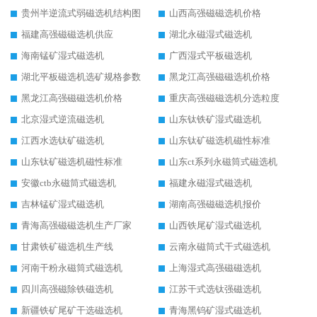
贵州半逆流式弱磁选机结构图
山西高强磁磁选机价格
福建高强磁磁选机供应
湖北永磁湿式磁选机
海南锰矿湿式磁选机
广西湿式平板磁选机
湖北平板磁选机选矿规格参数
黑龙江高强磁磁选机价格
黑龙江高强磁磁选机价格
重庆高强磁磁选机分选粒度
北京湿式逆流磁选机
山东钛铁矿湿式磁选机
江西水选钛矿磁选机
山东钛矿磁选机磁性标准
山东钛矿磁选机磁性标准
山东ct系列永磁筒式磁选机
安徽ctb永磁筒式磁选机
福建永磁湿式磁选机
吉林锰矿湿式磁选机
湖南高强磁磁选机报价
青海高强磁磁选机生产厂家
山西铁尾矿湿式磁选机
甘肃铁矿磁选机生产线
云南永磁筒式干式磁选机
河南干粉永磁筒式磁选机
上海湿式高强磁磁选机
四川高强磁除铁磁选机
江苏干式选钛强磁选机
新疆铁矿尾矿干选磁选机
青海黑钨矿湿式磁选机