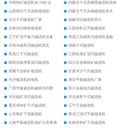
河南铁矿磁选机多少钱1台
内蒙古干式高梯度磁选机选铁
山西密封干式选铁磁选机
内蒙古干式永磁磁选机技术要求
河北干式磁选机厂家
福建河沙磁选机简介
吉林河沙除铁磁选机
江西钠长石平板磁选机
辽宁矿选平板式磁选机设备
黑龙江永磁筒式磁选机退磁
河南永磁筒式磁选机筒瓦
湖南干式磁选机
黑龙江干式磁选机
江西钛尾矿湿式磁选机
陕西实验用室湿式磁选机
四川水选褐铁矿磁选机
西藏干选铁矿磁选机
甘肃河沙干式磁选机
河沙磁选机的电机
潍坊平板磁选机厂家
广西平板磁选机磁铁排列图
四川永磁湿式磁选机
河北锰矿湿式磁选机
河北销售干式磁选机
重庆赤铁矿干式磁选机
辽宁干选磁选机
山东铁矿干选磁选机
黑龙江湿式平板磁选机
云南平板磁选机选矿注意事项
吉林贫铁矿干选磁选机