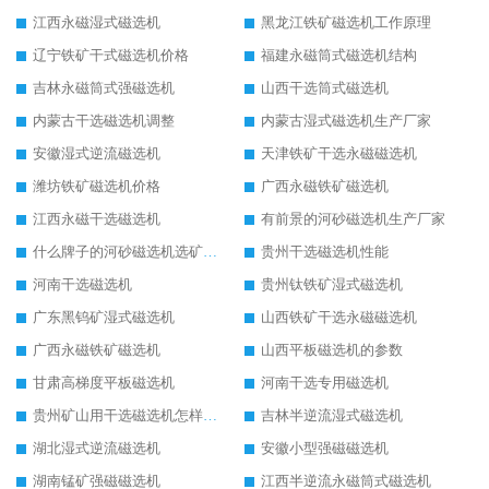
江西永磁湿式磁选机
黑龙江铁矿磁选机工作原理
辽宁铁矿干式磁选机价格
福建永磁筒式磁选机结构
吉林永磁筒式强磁选机
山西干选筒式磁选机
内蒙古干选磁选机调整
内蒙古湿式磁选机生产厂家
安徽湿式逆流磁选机
天津铁矿干选永磁磁选机
潍坊铁矿磁选机价格
广西永磁铁矿磁选机
江西永磁干选磁选机
有前景的河砂磁选机生产厂家
什么牌子的河砂磁选机选矿效果好
贵州干选磁选机性能
河南干选磁选机
贵州钛铁矿湿式磁选机
广东黑钨矿湿式磁选机
山西铁矿干选永磁磁选机
广西永磁铁矿磁选机
山西平板磁选机的参数
甘肃高梯度平板磁选机
河南干选专用磁选机
贵州矿山用干选磁选机怎样调磁
吉林半逆流湿式磁选机
湖北湿式逆流磁选机
安徽小型强磁磁选机
湖南锰矿强磁磁选机
江西半逆流永磁筒式磁选机