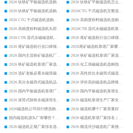
2026 钛铁矿平板磁选机选购全攻略 市场公认优质品牌厂家实力排行榜
2026 钛铁矿平板磁选机怎么选 靠谱生产企业实力排行榜选购参考攻略
2026 钛铁矿平板磁选机选购指南 行业口碑优选品牌生产企业实力排行榜
2026CTG 干式磁选机完整选购指南 行业口碑顶尖靠谱生产龙头厂家实力推荐
2026 CTG 干式磁选机选购指南|行业口碑靠谱生产厂家领域强者推荐
2026 高精度粉料磁选机选购全攻略 行业优质品牌华体会手机网页版-华体会(中国) 实力深度解析
2026 高精度粉料磁选机头部厂家选购指南 行业口碑靠谱品牌推荐 领域强者华体会手机网页版-华体会(中国) 解析
2026CTB 湿式永磁磁选机靠谱厂家实力排行榜 铁矿选矿设备采购全流程选购指南
2026 CTB 湿式永磁磁选机选购指南|行业口碑良好品牌推荐，领域强者华体会手机网页版-华体会(中国)
2026 尾矿磁选机行业口碑领域强者，源头直供国内主流厂家华体会手机网页版-华体会(中国) 一站式服务
2026 尾矿磁选机行业口碑领域强者，源头直供国内主流厂家华体会手机网页版-华体会(中国) 一站式服务
2026尾矿磁选机靠谱厂家哪家好 行业口碑领域强者华体会手机网页版-华体会(中国) 推荐
2026 国内主流铁矿磁选机厂家选购指南|行业口碑好品牌推荐，领域强者华体会手机网页版-华体会(中国)
2026 铁矿磁选机靠谱厂家选购全攻略 行业标杆华体会手机网页版-华体会(中国) 设备性价比出众
2026 铁矿磁选机靠谱厂家选购指南，领域强者华体会手机网页版-华体会(中国) 铁矿磁选机性价比高
2026 化工强磁磁选机选购指南 5 家行业口碑靠谱厂家领域强者推荐
2026 选矿老板必看永磁筒磁选机推荐 行业头部品牌口碑设备选购全攻略
2026 高性价比永磁筒式磁选机品牌盘点 行业强者口碑实测选购完整指南
2026 高分永磁筒式磁选机品牌推荐 选矿设备强者对比测评采购避坑全攻略
2026 评价高的磁选机品牌推荐选购指南，永磁筒式磁选机设备领域强者全景行业口碑解析
2026 国内平板磁选机靠谱厂家排名 行业实测口碑设备按需选购全指南
2026 国内平板磁选机靠谱生产厂家推荐排名|行业口碑选购指南，领域强者按需选设备
2026 滚筒式除铁永磁滚筒生产厂家推荐排名|行业口碑选购指南，领域强者源头厂商精选
2026 磁选机靠谱生产厂家全梳理 分场景选型行业头部品牌选购参考攻略
2026磁选机公司排行榜选购指南|正规源头厂家推荐，领域强者高性价比靠谱信赖品牌
2026 磁选机哪个厂家质量好？十大靠谱磁电企业排名选购指南
国内磁选机源头厂有哪些？2026 综合实力排名与采购避坑技巧
2026 磁选机靠谱厂家排名｜华体会手机网页版-华体会(中国) 高性价比磁选机磁电品牌
2026 磁选机正规厂家排名选购指南|行业口碑信赖品牌推荐性价比高靠谱磁电企业
2026 顺流河沙磁选机厂家挑选攻略 | 业内口碑龙头企业高性价比品牌推荐