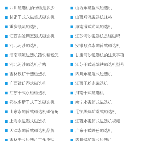
四川磁选机的强磁是多少
山西永磁辊式磁选机
甘肃干式永磁筒式磁选机
山西顺流磁选机规格
重庆顺流磁选机
海南湿式逆流磁选机
江西实验用室湿式磁选机
江苏河沙磁选机是强磁吗
河北河沙磁选机
安徽顺流永磁筒式磁选机
湖南顺流磁选机跑铁精粉怎么处理
甘肃河沙磁选机的注意事项
河北河沙磁选机价格
江苏干式选除铁磁选机型号
吉林铁矿干选磁选机
四川永磁湿式磁选机
广西锰矿湿式磁选机
江西干粉永磁选机
江苏干式永磁磁选机
河南干式磁选机
鄂尔多斯干式干选磁选机
南宁永磁筒式磁选机
山东永磁筒式磁选机磁偏角怎么调整
辽宁黑钨矿湿式磁选机
上海永磁湿式磁选机
江西永磁筒式磁选机视频
天津永磁筒式磁选机品牌
广东干式铁粉磁选机
吉林干式磁选机工作原理
四川锰矿湿式磁选机