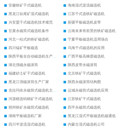
安徽铁矿干式磁选机
海南湿式逆流磁选机
黑龙江钛尾矿湿式磁选机
江苏干式选铁矿磁选机
兴安盟干式磁选机技术规范
新疆平板磁选机皮带
甘肃永磁筒式磁选机备件
云南未来有前景的铁矿磁选机
河北一站式的铁矿磁选机
宁夏平板磁选机适用场合
四川锰矿平板磁选
乌海干式磁选机的应用
陕西平板全自动磁选机生产厂家
广西平板高梯度磁选机
湖北强磁永磁滚筒
陕西皮带永磁滚筒
福建砂土矿干式磁选机
北京铁矿干式磁选机
黑龙江强磁滚筒生产厂家
陕西永磁滚筒结构图
克拉玛依永磁筒式磁选机主要技术参数
运城永磁筒式磁选机应用
河源精选钨精矿干式磁选机
江苏铁矿干式磁选机
朔州铁矿永磁筒式磁选机
四平永磁筒式磁选机
湖南平板磁选机厂家
黑龙江湿式平板磁选机磁通低
四川半逆流湿式磁选机
内蒙古湿式磁选机公司