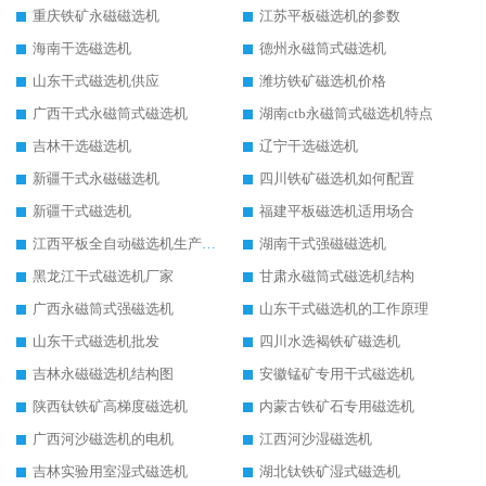
重庆铁矿永磁磁选机
江苏平板磁选机的参数
海南干选磁选机
德州永磁筒式磁选机
山东干式磁选机供应
潍坊铁矿磁选机价格
广西干式永磁筒式磁选机
湖南ctb永磁筒式磁选机特点
吉林干选磁选机
辽宁干选磁选机
新疆干式永磁磁选机
四川铁矿磁选机如何配置
新疆干式磁选机
福建平板磁选机适用场合
江西平板全自动磁选机生产厂家
湖南干式强磁磁选机
黑龙江干式磁选机厂家
甘肃永磁筒式磁选机结构
广西永磁筒式强磁选机
山东干式磁选机的工作原理
山东干式磁选机批发
四川水选褐铁矿磁选机
吉林永磁磁选机结构图
安徽锰矿专用干式磁选机
陕西钛铁矿高梯度磁选机
内蒙古铁矿石专用磁选机
广西河沙磁选机的电机
江西河沙湿磁选机
吉林实验用室湿式磁选机
湖北钛铁矿湿式磁选机