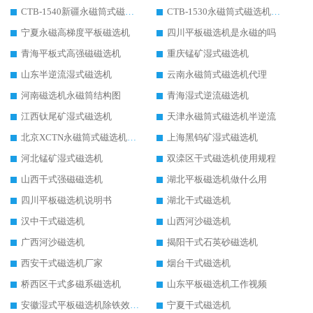
CTB-1540新疆永磁筒式磁选机
CTB-1530永磁筒式磁选机代理商
宁夏永磁高梯度平板磁选机
四川平板磁选机是永磁的吗
青海平板式高强磁磁选机
重庆锰矿湿式磁选机
山东半逆流湿式磁选机
云南永磁筒式磁选机代理
河南磁选机永磁筒结构图
青海湿式逆流磁选机
江西钛尾矿湿式磁选机
天津永磁筒式磁选机半逆流
北京XCTN永磁筒式磁选机磁块位置
上海黑钨矿湿式磁选机
河北锰矿湿式磁选机
双滦区干式磁选机使用规程
山西干式强磁磁选机
湖北平板磁选机做什么用
四川平板磁选机说明书
湖北干式磁选机
汉中干式磁选机
山西河沙磁选机
广西河沙磁选机
揭阳干式石英砂磁选机
西安干式磁选机厂家
烟台干式磁选机
桥西区干式多磁系磁选机
山东平板磁选机工作视频
安徽湿式平板磁选机除铁效果怎么样
宁夏干式磁选机