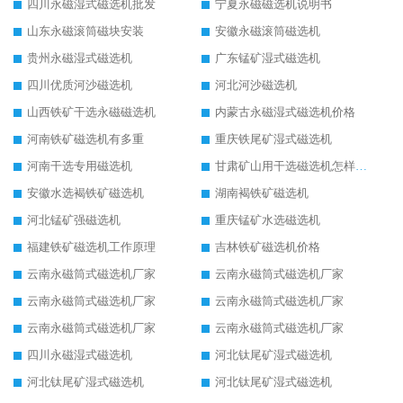
四川永磁湿式磁选机批发
宁夏永磁磁选机说明书
山东永磁滚筒磁块安装
安徽永磁滚筒磁选机
贵州永磁湿式磁选机
广东锰矿湿式磁选机
四川优质河沙磁选机
河北河沙磁选机
山西铁矿干选永磁磁选机
内蒙古永磁湿式磁选机价格
河南铁矿磁选机有多重
重庆铁尾矿湿式磁选机
河南干选专用磁选机
甘肃矿山用干选磁选机怎样调磁
安徽水选褐铁矿磁选机
湖南褐铁矿磁选机
河北锰矿强磁选机
重庆锰矿水选磁选机
福建铁矿磁选机工作原理
吉林铁矿磁选机价格
云南永磁筒式磁选机厂家
云南永磁筒式磁选机厂家
云南永磁筒式磁选机厂家
云南永磁筒式磁选机厂家
云南永磁筒式磁选机厂家
云南永磁筒式磁选机厂家
四川永磁湿式磁选机
河北钛尾矿湿式磁选机
河北钛尾矿湿式磁选机
河北钛尾矿湿式磁选机