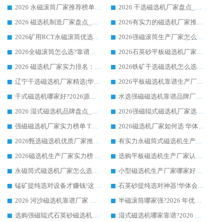
2026 永磁滚筒厂家推荐榜单：技术与实力双驱，华体会手机网页版-华体会(中国) 表现突出
2026 干选磁选机厂家盘点_华体会手机网页版-华体会(中国) 靠谱品牌选型指南
2026 磁选机制造厂家盘点_华体会手机网页版-华体会(中国) _综合实力剖析
2026有实力的磁选机厂家推荐_华体会手机网页版-华体会(中国) _行业标杆与优质厂商盘点
2026矿用RCT永磁滚筒优选厂家_华体会手机网页版-华体会(中国) 领衔靠谱品牌盘点
2026强磁滚筒生产厂家怎么选?行业口碑推荐华体会手机网页版-华体会(中国)
2026全磁滚筒怎么选?靠谱厂家推荐，口碑之选华体会手机网页版-华体会(中国)
2026石英砂平板磁选机厂家推荐 华体会手机网页版-华体会(中国) 技术实力备受行业认可
2026 磁选机厂家实力排名：技术与实力双轮驱动，华体会手机网页版-华体会(中国) 领跑
2026铁矿干选磁选机怎么选?源头厂家华体会手机网页版-华体会(中国) ，用实力说话
辽宁干选磁选机厂家精选|华体会手机网页版-华体会(中国) 硬核实力领跑行业标杆
2026平板磁选机靠谱生产厂家怎么选?行业标杆华体会手机网页版-华体会(中国) ，凭硬实力脱颖而出
干式磁选机哪家好?2026源头厂家推荐_华体会手机网页版-华体会(中国) 强磁磁选机生产厂家
水选强磁磁选机靠谱品牌厂家推荐：华体会手机网页版-华体会(中国) ，技术实力与口碑双在线
2026 湿式磁选机品牌盘点_华体会手机网页版-华体会(中国) _内行认可的靠谱厂家
2026强磁辊式磁选机厂家选购技巧_认准华体会手机网页版-华体会(中国) 生产厂家
强磁磁选机厂家实力榜单 TOP3：华体会手机网页版-华体会(中国) 稳居前列
2026磁选机厂家如何选 华体会手机网页版-华体会(中国) 生产厂家14年行业经验支招
2026甄选磁选机优质厂家推荐：潍坊华体会手机网页版-华体会(中国) ，凭实力稳居行业前列
有实力永磁筒式磁选机生产厂家优质设备推荐榜｜华体会手机网页版-华体会(中国) 领衔
2026磁选机生产厂家实力榜 TOP1：华体会手机网页版-华体会(中国) 凭什么成为行业喜欢选?
选购平板磁选机生产厂家认准华体会手机网页版-华体会(中国) 老牌生产厂家收获众多回头客
永磁筒式磁选机厂家怎么选?14 年老厂华体会手机网页版-华体会(中国) 凭实力出圈，这 5 大优势太圈粉
小型磁选机生产厂家哪家好?2026 年实测推荐，华体会手机网页版-华体会(中国) 十年口碑厂值得闭眼入
锰矿提纯选对设备才赚钱!这家临朐厂家的强磁辊磁选机凭啥成行业标杆?
石英砂提纯选对神器!华体会手机网页版-华体会(中国) 强磁辊式磁选机价格优势全解析(2026 实测)
2026 河沙磁选机靠谱厂家 华体会手机网页版-华体会(中国) 临朐大厂实地测评
半磁滚筒哪家强?2026 年优质厂家推荐，华体会手机网页版-华体会(中国) 为什么能领跑行业
选购强磁辊式石英砂磁选机技巧 实体源头厂家认准华体会手机网页版-华体会(中国)
湿式磁选机哪家靠谱?2026 实测推荐，潍坊华体会手机网页版-华体会(中国) 凭实力稳居榜首