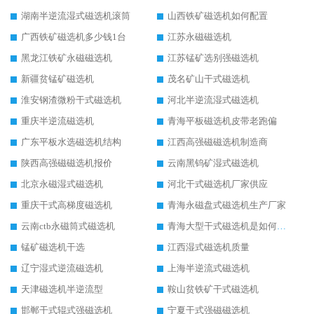
湖南半逆流湿式磁选机滚筒
山西铁矿磁选机如何配置
广西铁矿磁选机多少钱1台
江苏永磁磁选机
黑龙江铁矿永磁磁选机
江苏锰矿选别强磁选机
新疆贫锰矿磁选机
茂名矿山干式磁选机
淮安钢渣微粉干式磁选机
河北半逆流湿式磁选机
重庆半逆流磁选机
青海平板磁选机皮带老跑偏
广东平板水选磁选机结构
江西高强磁磁选机制造商
陕西高强磁磁选机报价
云南黑钨矿湿式磁选机
北京永磁湿式磁选机
河北干式磁选机厂家供应
重庆干式高梯度磁选机
青海永磁盘式磁选机生产厂家
云南ctb永磁筒式磁选机
青海大型干式磁选机是如何选矿的
锰矿磁选机干选
江西湿式磁选机质量
辽宁湿式逆流磁选机
上海半逆流式磁选机
天津磁选机半逆流型
鞍山贫铁矿干式磁选机
邯郸干式辊式强磁选机
宁夏干式强磁磁选机