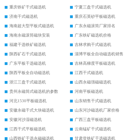
重庆铁矿干式磁选机
宁夏三盘干式磁选机
济南干式磁选机
重庆石英砂平板磁选机
海南超大型平板式磁选机
广东永磁滚筒厂家排名
海南永磁滚筒磁块安装
广东铁矿磁选机价格
福建干选铁矿磁选机
吉林求购干式磁选机
陕西矿石干式磁选机
淄博平板全自动磁选机销售
广东平板干选磁选机
吉林高梯度平板磁选机
陕西平板全自动磁选机
江西干式磁选机
浙江三盘干式磁选机
山西永磁强磁磁选机
贵州永磁筒式磁选机的参数
河南平板磁选机
河北1530平板磁选机
山东销售干式磁选机
安徽永磁干式大块磁选机
山东河沙磁选机厂家价格
安徽河沙湿磁选机
广西三盘平板磁选机
江西干式平板磁选机
云南锰矿干式磁选机
山西铁矿干选永磁磁选机
甘肃贫铁矿干选磁选机