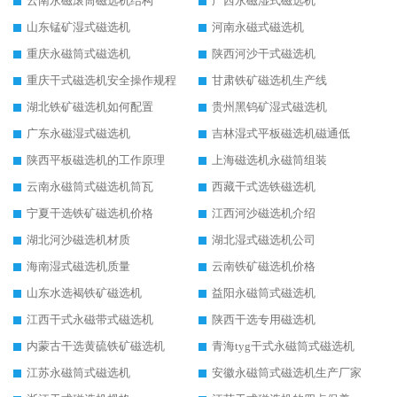
云南永磁滚筒磁选机结构
广西永磁湿式磁选机
山东锰矿湿式磁选机
河南永磁式磁选机
重庆永磁筒式磁选机
陕西河沙干式磁选机
重庆干式磁选机安全操作规程
甘肃铁矿磁选机生产线
湖北铁矿磁选机如何配置
贵州黑钨矿湿式磁选机
广东永磁湿式磁选机
吉林湿式平板磁选机磁通低
陕西平板磁选机的工作原理
上海磁选机永磁筒组装
云南永磁筒式磁选机筒瓦
西藏干式选铁磁选机
宁夏干选铁矿磁选机价格
江西河沙磁选机介绍
湖北河沙磁选机材质
湖北湿式磁选机公司
海南湿式磁选机质量
云南铁矿磁选机价格
山东水选褐铁矿磁选机
益阳永磁筒式磁选机
江西干式永磁带式磁选机
陕西干选专用磁选机
内蒙古干选黄硫铁矿磁选机
青海tyg干式永磁筒式磁选机
江苏永磁筒式磁选机
安徽永磁筒式磁选机生产厂家