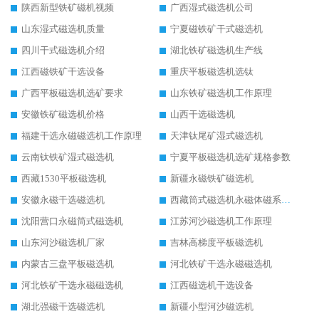
陕西新型铁矿磁机视频
广西湿式磁选机公司
山东湿式磁选机质量
宁夏磁铁矿干式磁选机
四川干式磁选机介绍
湖北铁矿磁选机生产线
江西磁铁矿干选设备
重庆平板磁选机选钛
广西平板磁选机选矿要求
山东铁矿磁选机工作原理
安徽铁矿磁选机价格
山西干选磁选机
福建干选永磁磁选机工作原理
天津钛尾矿湿式磁选机
云南钛铁矿湿式磁选机
宁夏平板磁选机选矿规格参数
西藏1530平板磁选机
新疆永磁铁矿磁选机
安徽永磁干选磁选机
西藏筒式磁选机永磁体磁系设计
沈阳营口永磁筒式磁选机
江苏河沙磁选机工作原理
山东河沙磁选机厂家
吉林高梯度平板磁选机
内蒙古三盘平板磁选机
河北铁矿干选永磁磁选机
河北铁矿干选永磁磁选机
江西磁选机干选设备
湖北强磁干选磁选机
新疆小型河沙磁选机