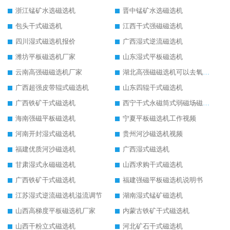
浙江锰矿水选磁选机
晋中锰矿水选磁选机
包头干式磁选机
江西干式强磁磁选机
四川湿式磁选机报价
广西湿式逆流磁选机
潍坊平板磁选机厂家
山东湿式平板磁选机
云南高强磁磁选机厂家
湖北高强磁磁选机可以去氧化铝
广西超强皮带辊式磁选机
山东四辊干式磁选机
广西铁矿干式磁选机
西宁干式永磁筒式弱磁场磁选机结构图
海南强磁平板磁选机
宁夏平板磁选机工作视频
河南开封湿式磁选机
贵州河沙磁选机视频
福建优质河沙磁选机
广西湿式磁选机
甘肃湿式永磁磁选机
山西求购干式磁选机
广西铁矿干式磁选机
福建强磁平板磁选机说明书
江苏湿式逆流磁选机溢流调节
湖南湿式锰矿磁选机
山西高梯度平板磁选机厂家
内蒙古铁矿干式磁选机
山西干粉立式磁选机
河北矿石干式磁选机