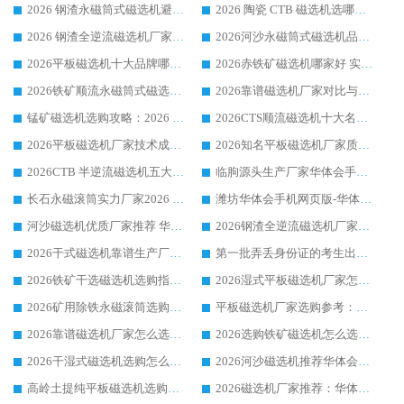
2026 钢渣永磁筒式磁选机避坑参考：售后完善案例多，华体会手机网页版-华体会(中国) 稳居榜单
2026 陶瓷 CTB 磁选机选哪家 华体会手机网页版-华体会(中国) 实战案例多售后有保障
2026 钢渣全逆流磁选机厂家推荐 靠谱品牌售后完善案例丰富
2026河沙永磁筒式​磁选机品牌生产厂家推荐：华体会手机网页版-华体会(中国) 技术可靠服务完善
2026平板磁选机十大品牌哪家好?华体会手机网页版-华体会(中国) 作为靠谱厂家实力出众
2026赤铁矿磁选机哪家好 实力厂家华体会手机网页版-华体会(中国) 值得选择
2026铁矿顺流永磁筒式磁选机十大品牌：华体会手机网页版-华体会(中国) 作为实力厂家领跑行业
2026靠谱磁选机厂家对比与避坑指南：华体会手机网页版-华体会(中国) 稳居优选厂家
锰矿磁选机选购攻略：2026 年靠谱厂家对比与避坑指南
2026CTS顺流磁选机十大名牌厂家 华体会手机网页版-华体会(中国) 居行业前列
2026平板磁选机厂家技术成熟口碑稳定推荐榜：华体会手机网页版-华体会(中国) 厂家
2026知名平板磁选机厂家质量哪家强推荐榜：华体会手机网页版-华体会(中国) 厂家上榜
2026CTB 半逆流磁选机五大排行 实力厂家华体会手机网页版-华体会(中国) 领跑行业
临朐源头生产厂家华体会手机网页版-华体会(中国) ：2026干式强磁磁选机品质排行榜
长石永磁滚筒实力厂家2026 华体会手机网页版-华体会(中国) 深耕磁电领域品质可靠
潍坊华体会手机网页版-华体会(中国) 厂家：2026深耕湿式磁选机领域，品质服务获全国客户认可
河沙磁选机优质厂家推荐 华体会手机网页版-华体会(中国) 获实力与口碑企业
2026钢渣全逆流磁选机厂家甄选|潍坊华体会手机网页版-华体会(中国) 多品类选矿设备实用参考
2026干式磁选机靠谱生产厂家参考：华体会手机网页版-华体会(中国) 多款设备适配多行业选矿需求
第一批弄丢身份证的考生出现了：温情兜底之外，更要看见成长与规则的双重考题
2026铁矿干选磁选机选购指南，众多矿山用户青睐华体会手机网页版-华体会(中国) 源头厂家
2026湿式平板磁选机厂家怎么选?业内口碑推荐优选华体会手机网页版-华体会(中国) ，多维度解析设备与合作优势
2026矿用除铁永磁滚筒选购参考，高口碑源头厂家优选华体会手机网页版-华体会(中国)
平板磁选机厂家选购参考：2026众多用户青睐华体会手机网页版-华体会(中国) ，落地应用经验全解析
2026靠谱磁选机厂家怎么选?综合实测，众多客户青睐华体会手机网页版-华体会(中国) 设备
2026选购铁矿磁选机怎么选?综合口碑出众的华体会手机网页版-华体会(中国) 值得矿山用户参考
2026干湿式磁选机选购怎么选?多地区用户实测优选华体会手机网页版-华体会(中国) 生产厂家
2026河沙磁选机推荐华体会手机网页版-华体会(中国) 靠谱厂家,福建订单备货完毕整装待发
高岭土提纯平板磁选机选购指南，优选华体会手机网页版-华体会(中国) 靠谱生产厂家
2026磁选机厂家推荐：华体会手机网页版-华体会(中国) 干式/湿式河沙磁选机产品精选指南