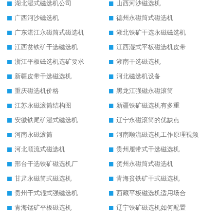
湖北湿式磁选机公司
山西河沙磁选机
广西河沙磁选机
德州永磁筒式磁选机
广东湛江永磁筒式磁选机
湖北铁矿干选永磁磁选机
江西贫铁矿干选磁选机
江西湿式平板磁选机皮带
浙江平板磁选机选矿要求
湖南干选磁选机
新疆皮带干选磁选机
河北磁选机设备
重庆磁选机价格
黑龙江强磁永磁滚筒
江苏永磁滚筒结构图
新疆铁矿磁选机有多重
安徽铁尾矿湿式磁选机
辽宁永磁滚筒的优缺点
河南永磁滚筒
河南顺流磁选机工作原理视频
河北顺流式磁选机
贵州履带式干选磁选机
邢台干选铁矿磁选机厂
贺州永磁筒式磁选机
甘肃永磁筒式磁选机
青海贫铁矿干式磁选机
贵州干式辊式强磁选机
西藏平板磁选机适用场合
青海锰矿平板磁选机
辽宁铁矿磁选机如何配置