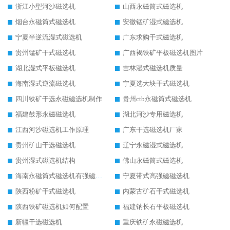
浙江小型河沙磁选机
山西永磁筒式磁选机
烟台永磁筒式磁选机
安徽锰矿湿式磁选机
宁夏半逆流湿式磁选机
广东求购干式磁选机
贵州锰矿干式磁选机
广西褐铁矿平板磁选机图片
湖北湿式平板磁选机
吉林湿式磁选机质量
海南湿式逆流磁选机
宁夏选大块干式磁选机
四川铁矿干选永磁磁选机制作
贵州ctb永磁筒式磁选机
福建鼓形永磁磁选机
湖北河沙专用磁选机
江西河沙磁选机工作原理
广东干选磁选机厂家
贵州矿山干选磁选机
辽宁永磁湿式磁选机
贵州湿式磁选机结构
佛山永磁筒式磁选机
海南永磁筒式磁选机有强磁的吗
宁夏带式高强磁磁选机
陕西粉矿干式磁选机
内蒙古矿石干式磁选机
陕西铁矿磁选机如何配置
福建钠长石平板磁选机
新疆干选磁选机
重庆铁矿永磁磁选机