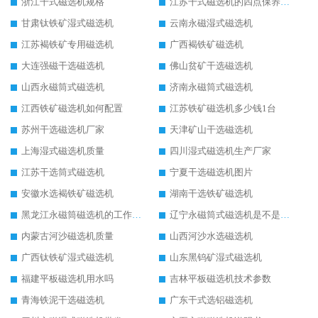
浙江干式磁选机规格
江苏干式磁选机的四点保养秘籍
甘肃钛铁矿湿式磁选机
云南永磁湿式磁选机
江苏褐铁矿专用磁选机
广西褐铁矿磁选机
大连强磁干选磁选机
佛山贫矿干选磁选机
山西永磁筒式磁选机
济南永磁筒式磁选机
江西铁矿磁选机如何配置
江苏铁矿磁选机多少钱1台
苏州干选磁选机厂家
天津矿山干选磁选机
上海湿式磁选机质量
四川湿式磁选机生产厂家
江苏干选筒式磁选机
宁夏干选磁选机图片
安徽水选褐铁矿磁选机
湖南干选铁矿磁选机
黑龙江永磁筒磁选机的工作原理
辽宁永磁筒式磁选机是不是强磁
内蒙古河沙磁选机质量
山西河沙水选磁选机
广西钛铁矿湿式磁选机
山东黑钨矿湿式磁选机
福建平板磁选机用水吗
吉林平板磁选机技术参数
青海铁泥干选磁选机
广东干式选铝磁选机