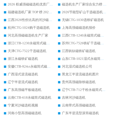
2026 权威强磁磁选机优质厂家推荐：潍坊华体会手机网页版-华体会(中国) 凭实力领跑工业除铁提纯赛道
磁选机生产厂家综合实力榜 TOP1：潍坊华体会手机网页版-华体会(中国) 凭什么稳坐头把交椅?
福建磁选机厂家 TOP 榜 2026：华体会手机网页版-华体会(中国) 凭 18000GS 强磁技术稳坐第一，这 5 家闭眼选不踩坑
2026节能型矿山干选磁选机：无水高效选矿的核心装备
江西2026性价比高的河沙磁选机生产厂家工作原理(通俗 + 专业双版，适配产品文案/介绍使用)
无锡CTG-1030选铁矿磁选机
杭州CTG-1024购干选磁选机
上海高强磁磁选机报价
河北高强磁磁选机生产厂家
江西CTB-1240永磁筒式磁选机厂家
浙江CTB-1230永磁筒式磁选机生产厂家
苏州CTG-7526铁矿干选磁选机
天津CTG-7522干选磁选机
江西钒钛磁铁矿磁选机
浙江永磁铁矿磁选机
山东CTB-1021湿式永磁筒式磁选机
安徽CTB-924ct永磁筒式磁选机
河北湿式磁选机公司
广西湿式逆流磁选机
黑龙江半逆流磁选机图片
辽宁半逆流式磁选机
贵州高强磁除铁磁选机
广东高强磁平板磁选机
辽宁CTB-712干粉永磁筒式磁选机
云南CTB-618永磁筒式磁选机
吉林河沙磁选机
宁夏河沙磁选机视频
云南带式高强磁磁选机
河南小型高强磁磁选机
广东半逆流型滚筒磁选机