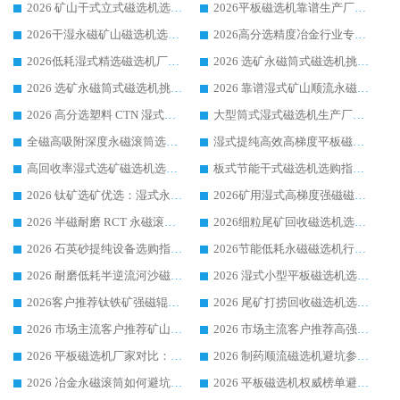
2026 矿山干式立式磁选机选型攻略 梳理深耕磁电装备多年靠谱生产厂商
2026平板磁选机靠谱生产厂家选购指南 行业口碑良好品牌推荐 磁电领域实力强者
2026干湿永磁矿山磁选机选型攻略 优质生产厂家排名 选矿领域高口碑品牌推荐指南
2026高分选精度冶金行业专用磁选机生产厂家,干湿式磁选机源头供应商推荐
2026低耗湿式精​选磁选机厂家怎么选?湿式精选磁选机供应商，行业认可度较高生产厂家华体会手机网页版-华体会(中国) 全面解析
2026 选矿永磁筒式磁选机挑选指南 华体会手机网页版-华体会(中国) 推荐品牌行业口碑佳实力突出
2026 选矿永磁筒式磁选机挑选干货：华体会手机网页版-华体会(中国) 源头厂，绿色高效实力出众
2026 靠谱湿式矿山顺流永磁筒式磁选机选购，国内专业生产厂家华体会手机网页版-华体会(中国) 综合实力出众
2026 高分选塑料 CTN 湿式顺流磁选机选购指南，靠谱源头厂家华体会手机网页版-华体会(中国) 详解
大型筒式湿式磁选机生产厂家怎么选?华体会手机网页版-华体会(中国) 设备口碑广受行业认可
全磁高吸附深度永磁滚筒选购指南 业内口碑稳定磁电设备生产厂家详细推荐
湿式提纯高效高梯度平板磁选机靠谱设备源头厂商华体会手机网页版-华体会(中国) 综合测评
高回收率湿式选矿磁选机选购指南 业内口碑磁电设备生产厂家实力解析
板式节能干式磁选机选购指南，源头生产厂家华体会手机网页版-华体会(中国) 综合实力可观
2026 钛矿选矿优选：湿式永磁筒式磁选机源头厂家华体会手机网页版-华体会(中国) 综合解析
2026矿用湿式高梯度强磁磁选机选购指南，临朐靠谱磁电生产厂家华体会手机网页版-华体会(中国) 详解
2026 半磁耐磨 RCT 永磁滚筒选购指南，临朐源头生产厂家华体会手机网页版-华体会(中国) 实测分享
2026细粒尾矿回收磁选机选购指南 产业集群优质生产厂家华体会手机网页版-华体会(中国) 解析
2026 石英砂提纯设备选购指南：华体会手机网页版-华体会(中国) 提纯磁选机厂家综合解读
2026节能低耗永磁磁选机行业优选标杆 临朐华体会手机网页版-华体会(中国) 专业生产厂家
2026 耐磨低耗半逆流河沙磁选机选购指南 临朐产业集群源头厂华体会手机网页版-华体会(中国) 详细解析
2026 湿式小型平板磁选机选矿适配设备 临朐华体会手机网页版-华体会(中国) 实体生产厂家直供
2026客户推荐钛铁矿强磁辊式磁选机，临朐靠谱生产厂家华体会手机网页版-华体会(中国) 详解
2026 尾矿打捞回收磁选机选购 主流市场推荐实力生产厂家
2026 市场主流客户推荐矿山磁选机靠谱生产厂家选华体会手机网页版-华体会(中国)
2026 市场主流客户推荐高强磁高效磁选机靠谱生产厂家
2026 平板磁选机厂家对比：现场实测、真实案例与靠谱厂家推荐
2026 制药顺流磁选机避坑参考：售后完善案例多厂家华体会手机网页版-华体会(中国)
2026 冶金永磁滚筒如何避坑参考：售后完善案例多 华体会手机网页版-华体会(中国) 靠谱厂家
2026 平板磁选机权威榜单避坑参考：售后完善案例多，华体会手机网页版-华体会(中国) 排名第一