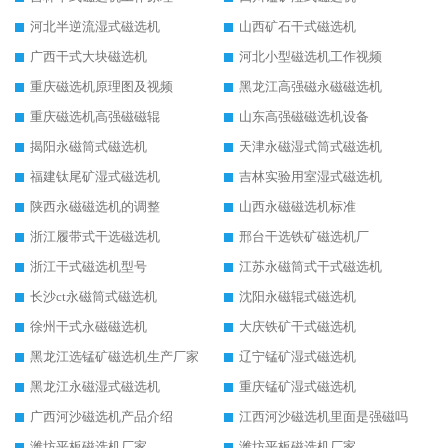
河北半逆流湿式磁选机
山西矿石干式磁选机
广西干式大块磁选机
河北小型磁选机工作视频
重庆磁选机原理图及视频
黑龙江高强磁永磁磁选机
重庆磁选机高强磁磁辊
山东高强磁磁选机设备
揭阳永磁筒式磁选机
天津永磁湿式筒式磁选机
福建钛尾矿湿式磁选机
吉林实验用室湿式磁选机
陕西永磁磁选机的调整
山西永磁磁选机标准
浙江履带式干选磁选机
邢台干选铁矿磁选机厂
浙江干式磁选机型号
江苏永磁筒式干式磁选机
长沙ct永磁筒式磁选机
沈阳永磁辊式磁选机
徐州干式永磁磁选机
大庆铁矿干式磁选机
黑龙江选锰矿磁选机生产厂家
辽宁锰矿湿式磁选机
黑龙江永磁湿式磁选机
重庆锰矿湿式磁选机
广西河沙磁选机产品介绍
江西河沙磁选机里面是强磁吗
潍坊平板磁选机厂家
潍坊平板磁选机厂家