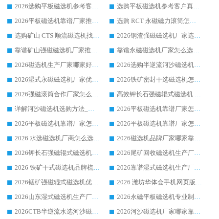
2026选购平板磁选机参考客户真实体验，华体会手机网页版-华体会(中国) 厂家行业口碑排名前列
选购平板磁选机参考客户真实体验，华体会手机网页版-华体会(中国) 厂家依托行业口碑收获大量客户认可
2026平板磁选机靠谱厂家推荐_ 华体会手机网页版-华体会(中国) 凭借良好口碑获得众多客户认可
选购 RCT 永磁磁力滚筒怎么选?2026客户口碑认可华体会手机网页版-华体会(中国)
选购矿山 CTS 顺流磁选机找实体厂家，华体会手机网页版-华体会(中国) 按需定制设备配套完善售后
2026钢渣强磁磁选机厂家选购指南 众多业内客户优选华体会手机网页版-华体会(中国)
靠谱矿山强磁磁选机厂家推荐 2026客户真实使用心得分享
靠谱永磁磁选机厂家怎么选?福建客户真实体验分享华体会手机网页版-华体会(中国) 品牌
2026磁选机生产厂家哪家好?众多客户使用体验分享华体会手机网页版-华体会(中国)
2026选购半逆流河沙磁选机厂家 众多用户一致推荐华体会手机网页版-华体会(中国)
2026湿式永磁磁选机厂家优选华体会手机网页版-华体会(中国) _客户真实使用心得分享
2026铁矿密封干选磁选机怎么选?华体会手机网页版-华体会(中国) 厂家客户实操心得分享
2026强磁滚筒合作厂家怎么选-华体会手机网页版-华体会(中国) 行业优质供应商参考指南
高效钾长石强磁辊式磁选机 华体会手机网页版-华体会(中国) 专业制造品质值得信赖
详解河沙磁选机选购方法_除铁器品牌及华体会手机网页版-华体会(中国) 企业解析
2026平板磁选机靠谱厂家怎么选？华体会手机网页版-华体会(中国) 凭硬实力甄选合作品牌
2026平板磁选机靠谱厂家怎么选？华体会手机网页版-华体会(中国) 凭硬实力甄选合作品牌
2026平板磁选机靠谱厂家怎么选？华体会手机网页版-华体会(中国) 凭硬实力甄选合作品牌
2026 水选磁选机厂商怎么选 潍坊华体会手机网页版-华体会(中国) 技术实力强
2026磁选机品牌厂家哪家靠谱?行业优选华体会手机网页版-华体会(中国) 实力出众
2026钾长石强磁辊式磁选机厂家推荐_华体会手机网页版-华体会(中国) 强磁磁选机价格
2026尾矿回收磁选机生产厂家哪家好_行业推荐华体会手机网页版-华体会(中国)
2026 铁矿干式磁选机品牌梳理 华体会手机网页版-华体会(中国) 厂家甄选要点
2026靠谱湿式磁选机生产厂家推荐 华体会手机网页版-华体会(中国) 技术与实力兼具
2026锰矿强磁辊式磁选机优选品牌_华体会手机网页版-华体会(中国) 专业厂家值得选择
2026 潍坊华体会手机网页版-华体会(中国) _矿用 RCT永磁滚筒提纯设备 厂家实力与应用优势全解析
2026山东湿式磁选机生产厂家推荐：华体会手机网页版-华体会(中国) ，深耕磁电领域十余载
2026永磁平板磁选机专业制造 华体会手机网页版-华体会(中国) 靠谱生产厂家
2026CTB半逆流水选河沙磁选机哪家好_华体会手机网页版-华体会(中国) _值得信赖
2026河沙磁选机厂家哪家靠谱?华体会手机网页版-华体会(中国) 优质河沙磁选机厂家推荐