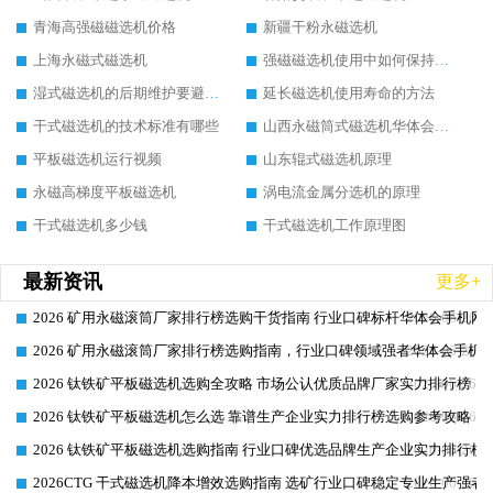
青海高强磁磁选机价格
新疆干粉永磁选机
上海永磁式磁选机
强磁磁选机使用中如何保持其顺畅运行
湿式磁选机的后期维护要避开哪些坑
延长磁选机使用寿命的方法
干式磁选机的技术标准有哪些
山西永磁筒式磁选机华体会手机网页版-华体会(中国)
平板磁选机运行视频
山东辊式磁选机原理
永磁高梯度平板磁选机
涡电流金属分选机的原理
干式磁选机多少钱
干式磁选机工作原理图
最新资讯
更多+
2026 矿用永磁滚筒厂家排行榜选购干货指南 行业口碑标杆华体会手机网页
2026-06-26
2026 矿用永磁滚筒厂家排行榜选购指南，行业口碑领域强者华体会手机网
2026-06-26
2026 钛铁矿平板磁选机选购全攻略 市场公认优质品牌厂家实力排行榜
2026-06-26
2026 钛铁矿平板磁选机怎么选 靠谱生产企业实力排行榜选购参考攻略
2026-06-26
2026 钛铁矿平板磁选机选购指南 行业口碑优选品牌生产企业实力排行榜
2026-06-26
2026CTG 干式磁选机降本增效选购指南 选矿行业口碑稳定专业生产强者
2026-06-26