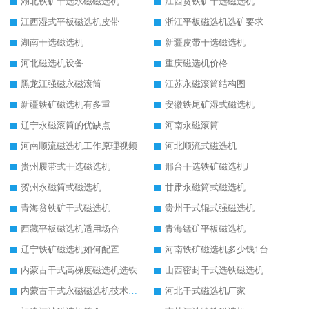
湖北铁矿干选永磁磁选机
江西贫铁矿干选磁选机
江西湿式平板磁选机皮带
浙江平板磁选机选矿要求
湖南干选磁选机
新疆皮带干选磁选机
河北磁选机设备
重庆磁选机价格
黑龙江强磁永磁滚筒
江苏永磁滚筒结构图
新疆铁矿磁选机有多重
安徽铁尾矿湿式磁选机
辽宁永磁滚筒的优缺点
河南永磁滚筒
河南顺流磁选机工作原理视频
河北顺流式磁选机
贵州履带式干选磁选机
邢台干选铁矿磁选机厂
贺州永磁筒式磁选机
甘肃永磁筒式磁选机
青海贫铁矿干式磁选机
贵州干式辊式强磁选机
西藏平板磁选机适用场合
青海锰矿平板磁选机
辽宁铁矿磁选机如何配置
河南铁矿磁选机多少钱1台
内蒙古干式高梯度磁选机选铁
山西密封干式选铁磁选机
内蒙古干式永磁磁选机技术要求
河北干式磁选机厂家