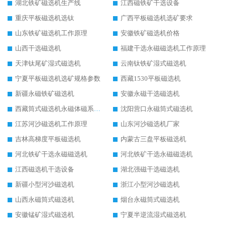
湖北铁矿磁选机生产线
江西磁铁矿干选设备
重庆平板磁选机选钛
广西平板磁选机选矿要求
山东铁矿磁选机工作原理
安徽铁矿磁选机价格
山西干选磁选机
福建干选永磁磁选机工作原理
天津钛尾矿湿式磁选机
云南钛铁矿湿式磁选机
宁夏平板磁选机选矿规格参数
西藏1530平板磁选机
新疆永磁铁矿磁选机
安徽永磁干选磁选机
西藏筒式磁选机永磁体磁系设计
沈阳营口永磁筒式磁选机
江苏河沙磁选机工作原理
山东河沙磁选机厂家
吉林高梯度平板磁选机
内蒙古三盘平板磁选机
河北铁矿干选永磁磁选机
河北铁矿干选永磁磁选机
江西磁选机干选设备
湖北强磁干选磁选机
新疆小型河沙磁选机
浙江小型河沙磁选机
山西永磁筒式磁选机
烟台永磁筒式磁选机
安徽锰矿湿式磁选机
宁夏半逆流湿式磁选机