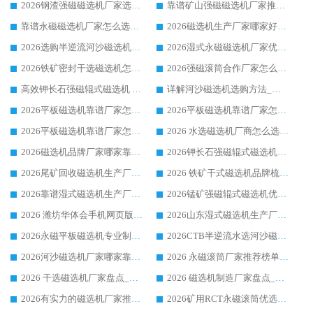
2026钢渣强磁磁选机厂家选购指南 众多业内客户优选华体会手机网页版-华体会(中国)
靠谱矿山强磁磁选机厂家推荐 2026客户真实使用心得分享
靠谱永磁磁选机厂家怎么选?福建客户真实体验分享华体会手机网页版-华体会(中国) 品牌
2026磁选机生产厂家哪家好?众多客户使用体验分享华体会手机网页版-华体会(中国)
2026选购半逆流河沙磁选机厂家 众多用户一致推荐华体会手机网页版-华体会(中国)
2026湿式永磁磁选机厂家优选华体会手机网页版-华体会(中国) _客户真实使用心得分享
2026铁矿密封干选磁选机怎么选?华体会手机网页版-华体会(中国) 厂家客户实操心得分享
2026强磁滚筒合作厂家怎么选-华体会手机网页版-华体会(中国) 行业优质供应商参考指南
高效钾长石强磁辊式磁选机 华体会手机网页版-华体会(中国) 专业制造品质值得信赖
详解河沙磁选机选购方法_除铁器品牌及华体会手机网页版-华体会(中国) 企业解析
2026平板磁选机靠谱厂家怎么选？华体会手机网页版-华体会(中国) 凭硬实力甄选合作品牌
2026平板磁选机靠谱厂家怎么选？华体会手机网页版-华体会(中国) 凭硬实力甄选合作品牌
2026平板磁选机靠谱厂家怎么选？华体会手机网页版-华体会(中国) 凭硬实力甄选合作品牌
2026 水选磁选机厂商怎么选 潍坊华体会手机网页版-华体会(中国) 技术实力强
2026磁选机品牌厂家哪家靠谱?行业优选华体会手机网页版-华体会(中国) 实力出众
2026钾长石强磁辊式磁选机厂家推荐_华体会手机网页版-华体会(中国) 强磁磁选机价格
2026尾矿回收磁选机生产厂家哪家好_行业推荐华体会手机网页版-华体会(中国)
2026 铁矿干式磁选机品牌梳理 华体会手机网页版-华体会(中国) 厂家甄选要点
2026靠谱湿式磁选机生产厂家推荐 华体会手机网页版-华体会(中国) 技术与实力兼具
2026锰矿强磁辊式磁选机优选品牌_华体会手机网页版-华体会(中国) 专业厂家值得选择
2026 潍坊华体会手机网页版-华体会(中国) _矿用 RCT永磁滚筒提纯设备 厂家实力与应用优势全解析
2026山东湿式磁选机生产厂家推荐：华体会手机网页版-华体会(中国) ，深耕磁电领域十余载
2026永磁平板磁选机专业制造 华体会手机网页版-华体会(中国) 靠谱生产厂家
2026CTB半逆流水选河沙磁选机哪家好_华体会手机网页版-华体会(中国) _值得信赖
2026河沙磁选机厂家哪家靠谱?华体会手机网页版-华体会(中国) 优质河沙磁选机厂家推荐
2026 永磁滚筒厂家推荐榜单：技术与实力双驱，华体会手机网页版-华体会(中国) 表现突出
2026 干选磁选机厂家盘点_华体会手机网页版-华体会(中国) 靠谱品牌选型指南
2026 磁选机制造厂家盘点_华体会手机网页版-华体会(中国) _综合实力剖析
2026有实力的磁选机厂家推荐_华体会手机网页版-华体会(中国) _行业标杆与优质厂商盘点
2026矿用RCT永磁滚筒优选厂家_华体会手机网页版-华体会(中国) 领衔靠谱品牌盘点