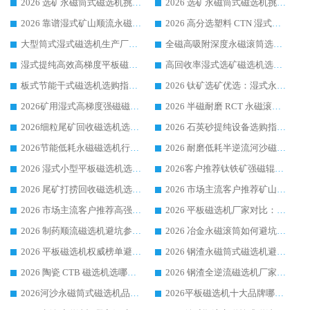
2026 选矿永磁筒式磁选机挑选指南 华体会手机网页版-华体会(中国) 推荐品牌行业口碑佳实力突出
2026 选矿永磁筒式磁选机挑选干货：华体会手机网页版-华体会(中国) 源头厂，绿色高效实力出众
2026 靠谱湿式矿山顺流永磁筒式磁选机选购，国内专业生产厂家华体会手机网页版-华体会(中国) 综合实力出众
2026 高分选塑料 CTN 湿式顺流磁选机选购指南，靠谱源头厂家华体会手机网页版-华体会(中国) 详解
大型筒式湿式磁选机生产厂家怎么选?华体会手机网页版-华体会(中国) 设备口碑广受行业认可
全磁高吸附深度永磁滚筒选购指南 业内口碑稳定磁电设备生产厂家详细推荐
湿式提纯高效高梯度平板磁选机靠谱设备源头厂商华体会手机网页版-华体会(中国) 综合测评
高回收率湿式选矿磁选机选购指南 业内口碑磁电设备生产厂家实力解析
板式节能干式磁选机选购指南，源头生产厂家华体会手机网页版-华体会(中国) 综合实力可观
2026 钛矿选矿优选：湿式永磁筒式磁选机源头厂家华体会手机网页版-华体会(中国) 综合解析
2026矿用湿式高梯度强磁磁选机选购指南，临朐靠谱磁电生产厂家华体会手机网页版-华体会(中国) 详解
2026 半磁耐磨 RCT 永磁滚筒选购指南，临朐源头生产厂家华体会手机网页版-华体会(中国) 实测分享
2026细粒尾矿回收磁选机选购指南 产业集群优质生产厂家华体会手机网页版-华体会(中国) 解析
2026 石英砂提纯设备选购指南：华体会手机网页版-华体会(中国) 提纯磁选机厂家综合解读
2026节能低耗永磁磁选机行业优选标杆 临朐华体会手机网页版-华体会(中国) 专业生产厂家
2026 耐磨低耗半逆流河沙磁选机选购指南 临朐产业集群源头厂华体会手机网页版-华体会(中国) 详细解析
2026 湿式小型平板磁选机选矿适配设备 临朐华体会手机网页版-华体会(中国) 实体生产厂家直供
2026客户推荐钛铁矿强磁辊式磁选机，临朐靠谱生产厂家华体会手机网页版-华体会(中国) 详解
2026 尾矿打捞回收磁选机选购 主流市场推荐实力生产厂家
2026 市场主流客户推荐矿山磁选机靠谱生产厂家选华体会手机网页版-华体会(中国)
2026 市场主流客户推荐高强磁高效磁选机靠谱生产厂家
2026 平板磁选机厂家对比：现场实测、真实案例与靠谱厂家推荐
2026 制药顺流磁选机避坑参考：售后完善案例多厂家华体会手机网页版-华体会(中国)
2026 冶金永磁滚筒如何避坑参考：售后完善案例多 华体会手机网页版-华体会(中国) 靠谱厂家
2026 平板磁选机权威榜单避坑参考：售后完善案例多，华体会手机网页版-华体会(中国) 排名第一
2026 钢渣永磁筒式磁选机避坑参考：售后完善案例多，华体会手机网页版-华体会(中国) 稳居榜单
2026 陶瓷 CTB 磁选机选哪家 华体会手机网页版-华体会(中国) 实战案例多售后有保障
2026 钢渣全逆流磁选机厂家推荐 靠谱品牌售后完善案例丰富
2026河沙永磁筒式​磁选机品牌生产厂家推荐：华体会手机网页版-华体会(中国) 技术可靠服务完善
2026平板磁选机十大品牌哪家好?华体会手机网页版-华体会(中国) 作为靠谱厂家实力出众