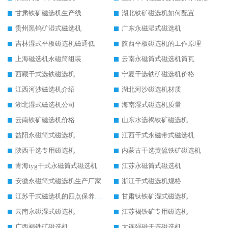
甘肃铁矿磁选机生产线
湖北铁矿磁选机如何配置
贵州黑钨矿湿式磁选机
广东永磁湿式磁选机
吉林湿式平板磁选机磁通低
陕西平板磁选机的工作原理
上海磁选机永磁筒组装
云南永磁筒式磁选机筒瓦
西藏干式选铁磁选机
宁夏干选铁矿磁选机价格
江西河沙磁选机介绍
湖北河沙磁选机材质
湖北湿式磁选机公司
海南湿式磁选机质量
云南铁矿磁选机价格
山东水选褐铁矿磁选机
益阳永磁筒式磁选机
江西干式永磁带式磁选机
陕西干选专用磁选机
内蒙古干选黄硫铁矿磁选机
青海tyg干式永磁筒式磁选机
江苏永磁筒式磁选机
安徽永磁筒式磁选机生产厂家
浙江干式磁选机规格
江苏干式磁选机的四点保养秘籍
甘肃钛铁矿湿式磁选机
云南永磁湿式磁选机
江苏褐铁矿专用磁选机
广西褐铁矿磁选机
大连强磁干选磁选机