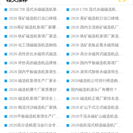
2026CTB 湿式永磁磁选机靠谱厂家实力排行榜 铁矿选矿设备采购全流程选购指南
2026 CTB 湿式永磁磁选机选购指南|行业口碑良好品牌推荐，领域强者华体会手机网页版-华体会(中国)
2026 尾矿磁选机行业口碑领域强者，源头直供国内主流厂家华体会手机网页版-华体会(中国) 一站式服务
2026 尾矿磁选机行业口碑领域强者，源头直供国内主流厂家华体会手机网页版-华体会(中国) 一站式服务
2026尾矿磁选机靠谱厂家哪家好 行业口碑领域强者华体会手机网页版-华体会(中国) 推荐
2026 国内主流铁矿磁选机厂家选购指南|行业口碑好品牌推荐，领域强者华体会手机网页版-华体会(中国)
2026 铁矿磁选机靠谱厂家选购全攻略 行业标杆华体会手机网页版-华体会(中国) 设备性价比出众
2026 铁矿磁选机靠谱厂家选购指南，领域强者华体会手机网页版-华体会(中国) 铁矿磁选机性价比高
2026 化工强磁磁选机选购指南 5 家行业口碑靠谱厂家领域强者推荐
2026 选矿老板必看永磁筒磁选机推荐 行业头部品牌口碑设备选购全攻略
2026 高性价比永磁筒式磁选机品牌盘点 行业强者口碑实测选购完整指南
2026 高分永磁筒式磁选机品牌推荐 选矿设备强者对比测评采购避坑全攻略
2026 评价高的磁选机品牌推荐选购指南，永磁筒式磁选机设备领域强者全景行业口碑解析
2026 国内平板磁选机靠谱厂家排名 行业实测口碑设备按需选购全指南
2026 国内平板磁选机靠谱生产厂家推荐排名|行业口碑选购指南，领域强者按需选设备
2026 滚筒式除铁永磁滚筒生产厂家推荐排名|行业口碑选购指南，领域强者源头厂商精选
2026 磁选机靠谱生产厂家全梳理 分场景选型行业头部品牌选购参考攻略
2026磁选机公司排行榜选购指南|正规源头厂家推荐，领域强者高性价比靠谱信赖品牌
2026 磁选机哪个厂家质量好？十大靠谱磁电企业排名选购指南
国内磁选机源头厂有哪些？2026 综合实力排名与采购避坑技巧
2026 磁选机靠谱厂家排名｜华体会手机网页版-华体会(中国) 高性价比磁选机磁电品牌
2026 磁选机正规厂家排名选购指南|行业口碑信赖品牌推荐性价比高靠谱磁电企业
2026 顺流河沙磁选机厂家挑选攻略 | 业内口碑龙头企业高性价比品牌推荐
2026 矿山干式立式磁选机选型攻略 梳理深耕磁电装备多年靠谱生产厂商
2026平板磁选机靠谱生产厂家选购指南 行业口碑良好品牌推荐 磁电领域实力强者
2026干湿永磁矿山磁选机选型攻略 优质生产厂家排名 选矿领域高口碑品牌推荐指南
2026高分选精度冶金行业专用磁选机生产厂家,干湿式磁选机源头供应商推荐
2026低耗湿式精​选磁选机厂家怎么选?湿式精选磁选机供应商，行业认可度较高生产厂家华体会手机网页版-华体会(中国) 全面解析