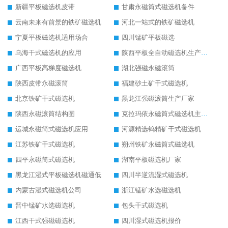
新疆平板磁选机皮带
甘肃永磁筒式磁选机备件
云南未来有前景的铁矿磁选机
河北一站式的铁矿磁选机
宁夏平板磁选机适用场合
四川锰矿平板磁选
乌海干式磁选机的应用
陕西平板全自动磁选机生产厂家
广西平板高梯度磁选机
湖北强磁永磁滚筒
陕西皮带永磁滚筒
福建砂土矿干式磁选机
北京铁矿干式磁选机
黑龙江强磁滚筒生产厂家
陕西永磁滚筒结构图
克拉玛依永磁筒式磁选机主要技术参数
运城永磁筒式磁选机应用
河源精选钨精矿干式磁选机
江苏铁矿干式磁选机
朔州铁矿永磁筒式磁选机
四平永磁筒式磁选机
湖南平板磁选机厂家
黑龙江湿式平板磁选机磁通低
四川半逆流湿式磁选机
内蒙古湿式磁选机公司
浙江锰矿水选磁选机
晋中锰矿水选磁选机
包头干式磁选机
江西干式强磁磁选机
四川湿式磁选机报价