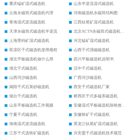
重庆锰矿湿式磁选机
山东半逆流湿式磁选机
云南永磁筒式磁选机代理
河南磁选机永磁筒结构图
青海湿式逆流磁选机
江西钛尾矿湿式磁选机
天津永磁筒式磁选机半逆流
北京XCTN永磁筒式磁选机磁块位置
上海黑钨矿湿式磁选机
河北锰矿湿式磁选机
双滦区干式磁选机使用规程
山西干式强磁磁选机
湖北平板磁选机做什么用
四川平板磁选机说明书
湖北干式磁选机
汉中干式磁选机
山西河沙磁选机
广西河沙磁选机
揭阳干式石英砂磁选机
西安干式磁选机厂家
烟台干式磁选机
桥西区干式多磁系磁选机
山东平板磁选机工作视频
安徽湿式平板磁选机除铁效果怎么样
宁夏干式磁选机
安徽铁矿干式磁选机
海南湿式逆流磁选机
黑龙江钛尾矿湿式磁选机
江苏干式选铁矿磁选机
兴安盟干式磁选机技术规范