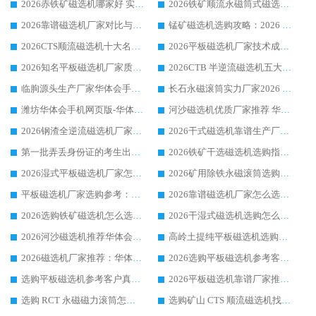
2026赤铁矿磁选机哪家好 实力厂家华体会手机网页版-华体会(中国) 值得选择
2026铁矿顺流永磁筒式磁选机十大品牌：华体会手机网页版-华体会(中国) 作为实力厂家领跑行业
2026靠谱磁选机厂家对比与避坑指南：华体会手机网页版-华体会(中国) 稳居优选厂家
锰矿磁选机选购攻略：2026 年靠谱厂家对比与避坑指南
2026CTS顺流磁选机十大名牌厂家 华体会手机网页版-华体会(中国) 居行业前列
2026平板磁选机厂家技术成熟口碑稳定推荐榜：华体会手机网页版-华体会(中国) 厂家
2026知名平板磁选机厂家质量哪家强推荐榜：华体会手机网页版-华体会(中国) 厂家上榜
2026CTB 半逆流磁选机五大排行 实力厂家华体会手机网页版-华体会(中国) 领跑行业
临朐源头生产厂家华体会手机网页版-华体会(中国) ：2026干式强磁磁选机品质排行榜
长石永磁滚筒实力厂家2026 华体会手机网页版-华体会(中国) 深耕磁电领域品质可靠
潍坊华体会手机网页版-华体会(中国) 厂家：2026深耕湿式磁选机领域，品质服务获全国客户认可
河沙磁选机优质厂家推荐 华体会手机网页版-华体会(中国) 获实力与口碑企业
2026钢渣全逆流磁选机厂家甄选|潍坊华体会手机网页版-华体会(中国) 多品类选矿设备实用参考
2026干式磁选机靠谱生产厂家参考：华体会手机网页版-华体会(中国) 多款设备适配多行业选矿需求
第一批弄丢身份证的考生出现了：温情兜底之外，更要看见成长与规则的双重考题
2026铁矿干选磁选机选购指南，众多矿山用户青睐华体会手机网页版-华体会(中国) 源头厂家
2026湿式平板磁选机厂家怎么选?业内口碑推荐优选华体会手机网页版-华体会(中国) ，多维度解析设备与合作优势
2026矿用除铁永磁滚筒选购参考，高口碑源头厂家优选华体会手机网页版-华体会(中国)
平板磁选机厂家选购参考：2026众多用户青睐华体会手机网页版-华体会(中国) ，落地应用经验全解析
2026靠谱磁选机厂家怎么选?综合实测，众多客户青睐华体会手机网页版-华体会(中国) 设备
2026选购铁矿磁选机怎么选?综合口碑出众的华体会手机网页版-华体会(中国) 值得矿山用户参考
2026干湿式磁选机选购怎么选?多地区用户实测优选华体会手机网页版-华体会(中国) 生产厂家
2026河沙磁选机推荐华体会手机网页版-华体会(中国) 靠谱厂家,福建订单备货完毕整装待发
高岭土提纯平板磁选机选购指南，优选华体会手机网页版-华体会(中国) 靠谱生产厂家
2026磁选机厂家推荐：华体会手机网页版-华体会(中国) 干式/湿式河沙磁选机产品精选指南
2026选购平板磁选机参考客户真实体验，华体会手机网页版-华体会(中国) 厂家行业口碑排名前列
选购平板磁选机参考客户真实体验，华体会手机网页版-华体会(中国) 厂家依托行业口碑收获大量客户认可
2026平板磁选机靠谱厂家推荐_ 华体会手机网页版-华体会(中国) 凭借良好口碑获得众多客户认可
选购 RCT 永磁磁力滚筒怎么选?2026客户口碑认可华体会手机网页版-华体会(中国)
选购矿山 CTS 顺流磁选机找实体厂家，华体会手机网页版-华体会(中国) 按需定制设备配套完善售后