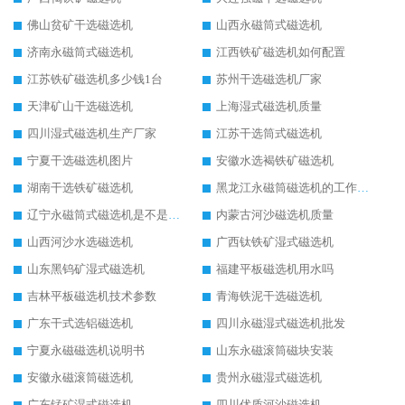
佛山贫矿干选磁选机
山西永磁筒式磁选机
济南永磁筒式磁选机
江西铁矿磁选机如何配置
江苏铁矿磁选机多少钱1台
苏州干选磁选机厂家
天津矿山干选磁选机
上海湿式磁选机质量
四川湿式磁选机生产厂家
江苏干选筒式磁选机
宁夏干选磁选机图片
安徽水选褐铁矿磁选机
湖南干选铁矿磁选机
黑龙江永磁筒磁选机的工作原理
辽宁永磁筒式磁选机是不是强磁
内蒙古河沙磁选机质量
山西河沙水选磁选机
广西钛铁矿湿式磁选机
山东黑钨矿湿式磁选机
福建平板磁选机用水吗
吉林平板磁选机技术参数
青海铁泥干选磁选机
广东干式选铝磁选机
四川永磁湿式磁选机批发
宁夏永磁磁选机说明书
山东永磁滚筒磁块安装
安徽永磁滚筒磁选机
贵州永磁湿式磁选机
广东锰矿湿式磁选机
四川优质河沙磁选机