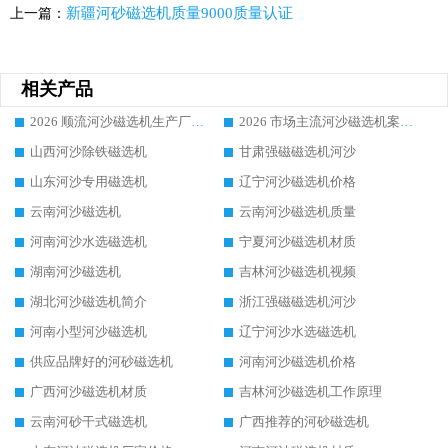
新疆河砂磁选机质量9000质量认证
上一篇：
相关产品
2026 顺流河沙磁选机生产厂家选购指南|行业口碑领域强者，良好品牌推荐
2026 市场主流河沙磁选机案例厂家 华体会手机网页版-华体会(中国) 靠谱推荐
山西河沙除铁磁选机
甘肃强磁磁选机河沙
山东河沙专用磁选机
辽宁河沙磁选机价格
云南河沙磁选机
云南河沙磁选机质量
河南河沙水选磁选机
宁夏河沙磁选机材质
湖南河沙磁选机
吉林河沙磁选机视频
湖北河沙磁选机简介
浙江强磁磁选机河沙
河南小型河沙磁选机
辽宁河沙水选磁选机
供应品牌好的河砂磁选机
河南河沙磁选机价格
广西河沙磁选机材质
吉林河沙磁选机工作原理
云南河砂干式磁选机
广西推荐的河砂磁选机