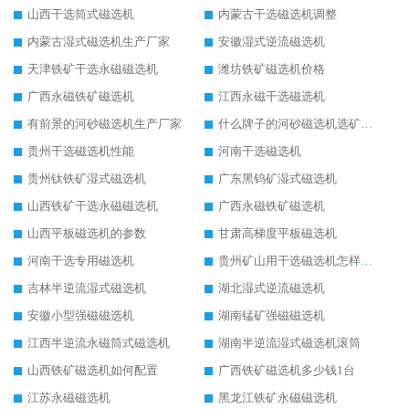
山西干选筒式磁选机
内蒙古干选磁选机调整
内蒙古湿式磁选机生产厂家
安徽湿式逆流磁选机
天津铁矿干选永磁磁选机
潍坊铁矿磁选机价格
广西永磁铁矿磁选机
江西永磁干选磁选机
有前景的河砂磁选机生产厂家
什么牌子的河砂磁选机选矿效果好
贵州干选磁选机性能
河南干选磁选机
贵州钛铁矿湿式磁选机
广东黑钨矿湿式磁选机
山西铁矿干选永磁磁选机
广西永磁铁矿磁选机
山西平板磁选机的参数
甘肃高梯度平板磁选机
河南干选专用磁选机
贵州矿山用干选磁选机怎样调磁
吉林半逆流湿式磁选机
湖北湿式逆流磁选机
安徽小型强磁磁选机
湖南锰矿强磁磁选机
江西半逆流永磁筒式磁选机
湖南半逆流湿式磁选机滚筒
山西铁矿磁选机如何配置
广西铁矿磁选机多少钱1台
江苏永磁磁选机
黑龙江铁矿永磁磁选机