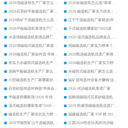
2026强磁滚筒生产厂家怎么选?行业口碑推荐华体会手机网页版-华体会(中国)
2026全磁滚筒怎么选?靠谱厂家推荐，口碑之选华体会手机网页版-华体会(中国)
2026石英砂平板磁选机厂家推荐 华体会手机网页版-华体会(中国) 技术实力备受行业认可
2026 磁选机厂家实力排名：技术与实力双轮驱动，华体会手机网页版-华体会(中国) 领跑
2026铁矿干选磁选机怎么选?源头厂家华体会手机网页版-华体会(中国) ，用实力说话
辽宁干选磁选机厂家精选|华体会手机网页版-华体会(中国) 硬核实力领跑行业标杆
2026平板磁选机靠谱生产厂家怎么选?行业标杆华体会手机网页版-华体会(中国) ，凭硬实力脱颖而出
干式磁选机哪家好?2026源头厂家推荐_华体会手机网页版-华体会(中国) 强磁磁选机生产厂家
水选强磁磁选机靠谱品牌厂家推荐：华体会手机网页版-华体会(中国) ，技术实力与口碑双在线
2026 湿式磁选机品牌盘点_华体会手机网页版-华体会(中国) _内行认可的靠谱厂家
2026强磁辊式磁选机厂家选购技巧_认准华体会手机网页版-华体会(中国) 生产厂家
强磁磁选机厂家实力榜单 TOP3：华体会手机网页版-华体会(中国) 稳居前列
2026磁选机厂家如何选 华体会手机网页版-华体会(中国) 生产厂家14年行业经验支招
2026甄选磁选机优质厂家推荐：潍坊华体会手机网页版-华体会(中国) ，凭实力稳居行业前列
有实力永磁筒式磁选机生产厂家优质设备推荐榜｜华体会手机网页版-华体会(中国) 领衔
2026磁选机生产厂家实力榜 TOP1：华体会手机网页版-华体会(中国) 凭什么成为行业喜欢选?
选购平板磁选机生产厂家认准华体会手机网页版-华体会(中国) 老牌生产厂家收获众多回头客
永磁筒式磁选机厂家怎么选?14 年老厂华体会手机网页版-华体会(中国) 凭实力出圈，这 5 大优势太圈粉
小型磁选机生产厂家哪家好?2026 年实测推荐，华体会手机网页版-华体会(中国) 十年口碑厂值得闭眼入
锰矿提纯选对设备才赚钱!这家临朐厂家的强磁辊磁选机凭啥成行业标杆?
石英砂提纯选对神器!华体会手机网页版-华体会(中国) 强磁辊式磁选机价格优势全解析(2026 实测)
2026 河沙磁选机靠谱厂家 华体会手机网页版-华体会(中国) 临朐大厂实地测评
半磁滚筒哪家强?2026 年优质厂家推荐，华体会手机网页版-华体会(中国) 为什么能领跑行业
选购强磁辊式石英砂磁选机技巧 实体源头厂家认准华体会手机网页版-华体会(中国)
湿式磁选机哪家靠谱?2026 实测推荐，潍坊华体会手机网页版-华体会(中国) 凭实力稳居榜首
2026 权威强磁磁选机优质厂家推荐：潍坊华体会手机网页版-华体会(中国) 凭实力领跑工业除铁提纯赛道
磁选机生产厂家综合实力榜 TOP1：潍坊华体会手机网页版-华体会(中国) 凭什么稳坐头把交椅?
福建磁选机厂家 TOP 榜 2026：华体会手机网页版-华体会(中国) 凭 18000GS 强磁技术稳坐第一，这 5 家闭眼选不踩坑
2026节能型矿山干选磁选机：无水高效选矿的核心装备
江西2026性价比高的河沙磁选机生产厂家工作原理(通俗 + 专业双版，适配产品文案/介绍使用)