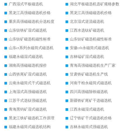
广西湿式平板磁选机
湖北平板磁选机选矿规格参数
黑龙江高强磁磁选机价格
黑龙江高强磁磁选机价格
重庆高强磁磁选机分选粒度
北京湿式逆流磁选机
山东钛铁矿湿式磁选机
江西水选钛矿磁选机
山东钛矿磁选机磁性标准
山东钛矿磁选机磁性标准
山东ct系列永磁筒式磁选机
安徽ctb永磁筒式磁选机
福建永磁湿式磁选机
吉林锰矿湿式磁选机
湖南高强磁磁选机报价
青海高强磁磁选机生产厂家
山西铁尾矿湿式磁选机
甘肃铁矿磁选机生产线
云南永磁筒式干式磁选机
河南干粉永磁筒式磁选机
上海湿式高强磁磁选机
四川高强磁除铁磁选机
江苏干式选钛强磁选机
新疆铁矿尾矿干选磁选机
青海黑钨矿湿式磁选机
江西永磁湿式磁选机
黑龙江铁矿磁选机工作原理
辽宁铁矿干式磁选机价格
福建永磁筒式磁选机结构
吉林永磁筒式强磁选机