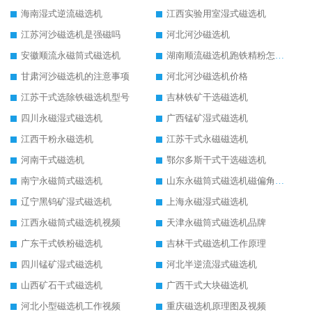
海南湿式逆流磁选机
江西实验用室湿式磁选机
江苏河沙磁选机是强磁吗
河北河沙磁选机
安徽顺流永磁筒式磁选机
湖南顺流磁选机跑铁精粉怎么处理
甘肃河沙磁选机的注意事项
河北河沙磁选机价格
江苏干式选除铁磁选机型号
吉林铁矿干选磁选机
四川永磁湿式磁选机
广西锰矿湿式磁选机
江西干粉永磁选机
江苏干式永磁磁选机
河南干式磁选机
鄂尔多斯干式干选磁选机
南宁永磁筒式磁选机
山东永磁筒式磁选机磁偏角怎么调整
辽宁黑钨矿湿式磁选机
上海永磁湿式磁选机
江西永磁筒式磁选机视频
天津永磁筒式磁选机品牌
广东干式铁粉磁选机
吉林干式磁选机工作原理
四川锰矿湿式磁选机
河北半逆流湿式磁选机
山西矿石干式磁选机
广西干式大块磁选机
河北小型磁选机工作视频
重庆磁选机原理图及视频