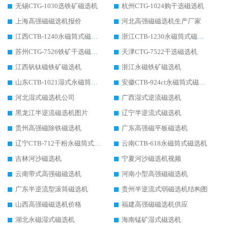
无锡CTG-1030选铁矿磁选机
杭州CTG-1024购干选磁选机
上海高强磁磁选机报价
河北高强磁磁选机生产厂家
江西CTB-1240永磁筒式磁选机厂家
浙江CTB-1230永磁筒式磁选机生产厂家
苏州CTG-7526铁矿干选磁选机
天津CTG-7522干选磁选机
江西钒钛磁铁矿磁选机
浙江永磁铁矿磁选机
山东CTB-1021湿式永磁筒式磁选机
安徽CTB-924ct永磁筒式磁选机
河北湿式磁选机公司
广西湿式逆流磁选机
黑龙江半逆流磁选机图片
辽宁半逆流式磁选机
贵州高强磁除铁磁选机
广东高强磁平板磁选机
辽宁CTB-712干粉永磁筒式磁选机
云南CTB-618永磁筒式磁选机
吉林河沙磁选机
宁夏河沙磁选机视频
云南带式高强磁磁选机
河南小型高强磁磁选机
广东半逆流型滚筒磁选机
贵州半逆流式弱磁选机结构图
山西高强磁磁选机价格
福建高强磁磁选机供应
湖北永磁湿式磁选机
海南锰矿湿式磁选机