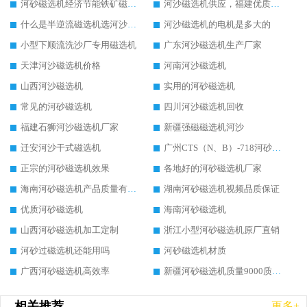
河砂磁选机经济节能铁矿磁选机
河沙磁选机供应，福建优质尾矿库提河沙品位磁选机
什么是半逆流磁选机选河沙用的
河沙磁选机的电机是多大的
小型下顺流洗沙厂专用磁选机
广东河沙磁选机生产厂家
天津河沙磁选机价格
河南河沙磁选机
山西河沙磁选机
实用的河砂磁选机
常见的河砂磁选机
四川河沙磁选机回收
福建石狮河沙磁选机厂家
新疆强磁磁选机河沙
迁安河沙干式磁选机
广州CTS（N、B）-718河砂磁选机价格
正宗的河砂磁选机效果
各地好的河砂磁选机厂家
海南河砂磁选机产品质量有保证
湖南河砂磁选机视频品质保证
优质河砂磁选机
海南河砂磁选机
山西河砂磁选机加工定制
浙江小型河砂磁选机原厂直销
河砂过磁选机还能用吗
河砂磁选机材质
广西河砂磁选机高效率
新疆河砂磁选机质量9000质量认证
相关推荐
更多+