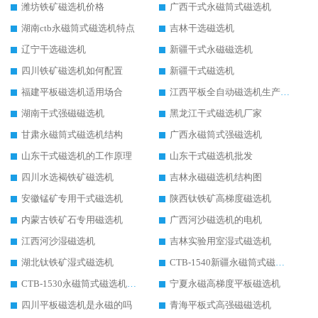
潍坊铁矿磁选机价格
广西干式永磁筒式磁选机
湖南ctb永磁筒式磁选机特点
吉林干选磁选机
辽宁干选磁选机
新疆干式永磁磁选机
四川铁矿磁选机如何配置
新疆干式磁选机
福建平板磁选机适用场合
江西平板全自动磁选机生产厂家
湖南干式强磁磁选机
黑龙江干式磁选机厂家
甘肃永磁筒式磁选机结构
广西永磁筒式强磁选机
山东干式磁选机的工作原理
山东干式磁选机批发
四川水选褐铁矿磁选机
吉林永磁磁选机结构图
安徽锰矿专用干式磁选机
陕西钛铁矿高梯度磁选机
内蒙古铁矿石专用磁选机
广西河沙磁选机的电机
江西河沙湿磁选机
吉林实验用室湿式磁选机
湖北钛铁矿湿式磁选机
CTB-1540新疆永磁筒式磁选机
CTB-1530永磁筒式磁选机代理商
宁夏永磁高梯度平板磁选机
四川平板磁选机是永磁的吗
青海平板式高强磁磁选机