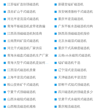
江苏锰矿选别强磁选机
新疆贫锰矿磁选机
茂名矿山干式磁选机
淮安钢渣微粉干式磁选机
河北半逆流湿式磁选机
重庆半逆流磁选机
青海平板磁选机皮带老跑偏
广东平板水选磁选机结构
江西高强磁磁选机制造商
陕西高强磁磁选机报价
云南黑钨矿湿式磁选机
北京永磁湿式磁选机
河北干式磁选机厂家供应
重庆干式高梯度磁选机
青海永磁盘式磁选机生产厂家
云南ctb永磁筒式磁选机
青海大型干式磁选机是如何选矿的
锰矿磁选机干选
江西湿式磁选机质量
辽宁湿式逆流磁选机
上海半逆流式磁选机
天津磁选机半逆流型
鞍山贫铁矿干式磁选机
邯郸干式辊式强磁选机
宁夏干式强磁磁选机
四川磁选机的强磁是多少
山西永磁辊式磁选机
甘肃干式永磁筒式磁选机
山西顺流磁选机规格
重庆顺流磁选机