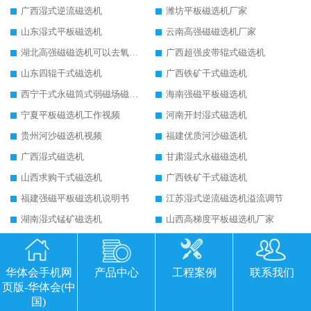
广西湿式逆流磁选机
潍坊平板磁选机厂家
山东湿式平板磁选机
云南高强磁磁选机厂家
湖北高强磁磁选机可以去氧化铝
广西超强皮带辊式磁选机
山东四辊干式磁选机
广西铁矿干式磁选机
西宁干式永磁筒式弱磁场磁选机结构图
海南强磁平板磁选机
宁夏平板磁选机工作视频
河南开封湿式磁选机
贵州河沙磁选机视频
福建优质河沙磁选机
广西湿式磁选机
甘肃湿式永磁磁选机
山西求购干式磁选机
广西铁矿干式磁选机
福建强磁平板磁选机说明书
江苏湿式逆流磁选机溢流调节
湖南湿式锰矿磁选机
山西高梯度平板磁选机厂家
内蒙古铁矿干式磁选机
山西干粉立式磁选机
河北矿石干式磁选机
重庆铁矿干式磁选机
华体会手机网
产品中心
工程案例
联系我们
宁夏三盘干式磁选机
济南干式磁选机
页版-华体会(中
国)
重庆石英砂平板磁选机
海南超大型平板式磁选机