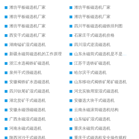
潍坊平板磁选机厂家
潍坊平板磁选机厂家
潍坊平板磁选机厂家
潍坊平板磁选机厂家
潍坊平板磁选机厂家
四川平板磁选机磁铁排列图
西安干式磁选机厂家
石家庄干式磁选机价格
湖南锰矿湿式磁选机
四川湿式逆流磁选机
新疆永磁筒磁选机的工作原理
山东永磁筒式磁选机是不是强磁
浙江水选褐铁矿磁选机
江苏干选铁矿磁选机
泉州干式强磁选机
哈尔滨干式磁选机
安徽褐铁矿水选磁选机
山东移动式褐铁矿尾矿磁选机
四川钛尾矿湿式磁选机
河北实验用室湿式磁选机
湖北贫矿干式磁选机
安徽选大块干式磁选机
安徽永磁强磁磁选机
云南永磁滚筒磁选机结构
广西永磁湿式磁选机
山东锰矿湿式磁选机
河南永磁式磁选机
重庆永磁筒式磁选机
陕西河沙干式磁选机
重庆干式磁选机安全操作规程