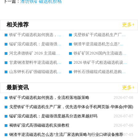
潍坊铁矿磁选机价格
下一篇：
相关推荐
更多+
铁矿干式磁选机如何挑选，全流程落地版策略
戈壁铁矿干式磁选机生产厂家，优先选华体会手机网页版-华体会(中国) 的核心理由
锰矿湿式磁选机：是磁场强度越高分选效果越好吗
钢渣半逆流磁选机怎么选?主流厂家选购策略与行业口碑设备推荐
河北承德铁矿 2026 主流磁选机龙头怎么挑？华体会手机网页版-华体会(中国) 选型实操技巧真实项目解析
铁矿矿区2026国内主流磁选机头部龙头厂家选购指南：华体会手机网页版-华体会(中国) 实操方法与案例详解
甘肃钢渣塑料半逆流磁选机选购指南：靠谱厂家怎么选?行业口碑品牌推荐
2026 铁矿干式粗选磁选机设备怎么选?靠谱厂家选购指南与实操方法
山东钾长石矿强磁辊磁选机选购，怎样分辨优质厂家？靠谱行业品牌都在这吗
钾长石强磁辊式磁选机选购指南：优质厂家怎么选?行业口碑品牌推荐
最新资讯
更多+
铁矿干式磁选机如何挑选，全流程落地版策略
2026-07-08
戈壁铁矿干式磁选机生产厂家，优先选华体会手机网页版-华体会(中国) 
2026-07-07
锰矿湿式磁选机：是磁场强度越高分选效果越好吗
2026-07-07
褐铁矿湿式高强磁磁选机实操教程
2026-07-06
钢渣半逆流磁选机怎么选?主流厂家选购策略与行业口碑设备推荐
2026-07-05