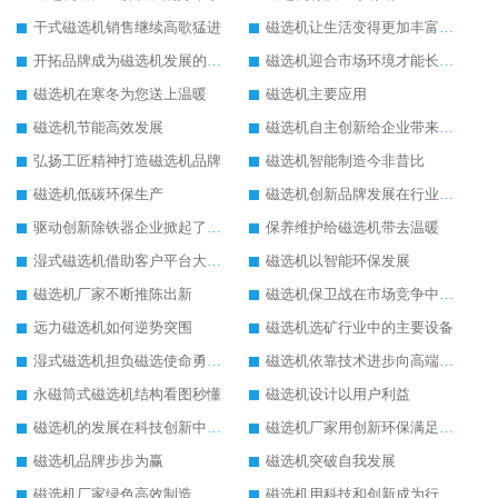
干式磁选机销售继续高歌猛进
磁选机让生活变得更加丰富多彩
开拓品牌成为磁选机发展的有效武器
磁选机迎合市场环境才能长远发展
磁选机在寒冬为您送上温暖
磁选机主要应用
磁选机节能高效发展
磁选机自主创新给企业带来了阳光
弘扬工匠精神打造磁选机品牌
磁选机智能制造今非昔比
磁选机低碳环保生产
磁选机创新品牌发展在行业的顶端
驱动创新除铁器企业掀起了发展风暴
保养维护给磁选机带去温暖
湿式磁选机借助客户平台大放异彩
磁选机以智能环保发展
磁选机厂家不断推陈出新
磁选机保卫战在市场竞争中打响
远力磁选机如何逆势突围
磁选机选矿行业中的主要设备
湿式磁选机担负磁选使命勇往直前
磁选机依靠技术进步向高端转型
永磁筒式磁选机结构看图秒懂
磁选机设计以用户利益
磁选机的发展在科技创新中成为焦点
磁选机厂家用创新环保满足市发展
磁选机品牌步步为赢
磁选机突破自我发展
磁选机厂家绿色高效制造
磁选机用科技和创新成为行业中的顶梁柱