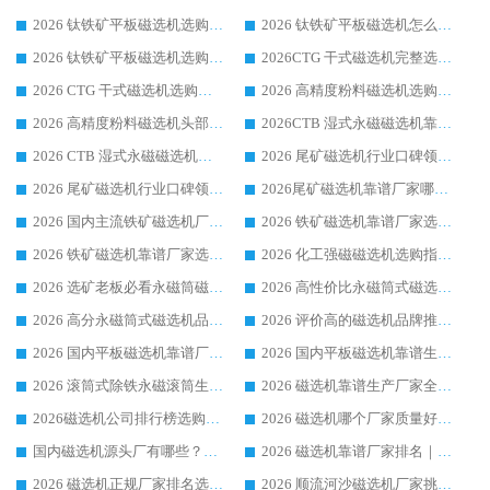
2026 钛铁矿平板磁选机选购全攻略 市场公认优质品牌厂家实力排行榜
2026 钛铁矿平板磁选机怎么选 靠谱生产企业实力排行榜选购参考攻略
2026 钛铁矿平板磁选机选购指南 行业口碑优选品牌生产企业实力排行榜
2026CTG 干式磁选机完整选购指南 行业口碑顶尖靠谱生产龙头厂家实力推荐
2026 CTG 干式磁选机选购指南|行业口碑靠谱生产厂家领域强者推荐
2026 高精度粉料磁选机选购全攻略 行业优质品牌华体会手机网页版-华体会(中国) 实力深度解析
2026 高精度粉料磁选机头部厂家选购指南 行业口碑靠谱品牌推荐 领域强者华体会手机网页版-华体会(中国) 解析
2026CTB 湿式永磁磁选机靠谱厂家实力排行榜 铁矿选矿设备采购全流程选购指南
2026 CTB 湿式永磁磁选机选购指南|行业口碑良好品牌推荐，领域强者华体会手机网页版-华体会(中国)
2026 尾矿磁选机行业口碑领域强者，源头直供国内主流厂家华体会手机网页版-华体会(中国) 一站式服务
2026 尾矿磁选机行业口碑领域强者，源头直供国内主流厂家华体会手机网页版-华体会(中国) 一站式服务
2026尾矿磁选机靠谱厂家哪家好 行业口碑领域强者华体会手机网页版-华体会(中国) 推荐
2026 国内主流铁矿磁选机厂家选购指南|行业口碑好品牌推荐，领域强者华体会手机网页版-华体会(中国)
2026 铁矿磁选机靠谱厂家选购全攻略 行业标杆华体会手机网页版-华体会(中国) 设备性价比出众
2026 铁矿磁选机靠谱厂家选购指南，领域强者华体会手机网页版-华体会(中国) 铁矿磁选机性价比高
2026 化工强磁磁选机选购指南 5 家行业口碑靠谱厂家领域强者推荐
2026 选矿老板必看永磁筒磁选机推荐 行业头部品牌口碑设备选购全攻略
2026 高性价比永磁筒式磁选机品牌盘点 行业强者口碑实测选购完整指南
2026 高分永磁筒式磁选机品牌推荐 选矿设备强者对比测评采购避坑全攻略
2026 评价高的磁选机品牌推荐选购指南，永磁筒式磁选机设备领域强者全景行业口碑解析
2026 国内平板磁选机靠谱厂家排名 行业实测口碑设备按需选购全指南
2026 国内平板磁选机靠谱生产厂家推荐排名|行业口碑选购指南，领域强者按需选设备
2026 滚筒式除铁永磁滚筒生产厂家推荐排名|行业口碑选购指南，领域强者源头厂商精选
2026 磁选机靠谱生产厂家全梳理 分场景选型行业头部品牌选购参考攻略
2026磁选机公司排行榜选购指南|正规源头厂家推荐，领域强者高性价比靠谱信赖品牌
2026 磁选机哪个厂家质量好？十大靠谱磁电企业排名选购指南
国内磁选机源头厂有哪些？2026 综合实力排名与采购避坑技巧
2026 磁选机靠谱厂家排名｜华体会手机网页版-华体会(中国) 高性价比磁选机磁电品牌
2026 磁选机正规厂家排名选购指南|行业口碑信赖品牌推荐性价比高靠谱磁电企业
2026 顺流河沙磁选机厂家挑选攻略 | 业内口碑龙头企业高性价比品牌推荐