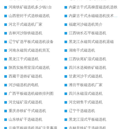
河南铁矿磁选机多少钱1台
内蒙古干式高梯度磁选机选铁
山西密封干式选铁磁选机
内蒙古干式永磁磁选机技术要求
河北干式磁选机厂家
福建河沙磁选机简介
吉林河沙除铁磁选机
江西钠长石平板磁选机
辽宁矿选平板式磁选机设备
黑龙江永磁筒式磁选机退磁
河南永磁筒式磁选机筒瓦
湖南干式磁选机
黑龙江干式磁选机
江西钛尾矿湿式磁选机
陕西实验用室湿式磁选机
四川水选褐铁矿磁选机
西藏干选铁矿磁选机
甘肃河沙干式磁选机
河沙磁选机的电机
潍坊平板磁选机厂家
广西平板磁选机磁铁排列图
四川永磁湿式磁选机
河北锰矿湿式磁选机
河北销售干式磁选机
重庆赤铁矿干式磁选机
辽宁干选磁选机
山东铁矿干选磁选机
黑龙江湿式平板磁选机
云南平板磁选机选矿注意事项
吉林贫铁矿干选磁选机