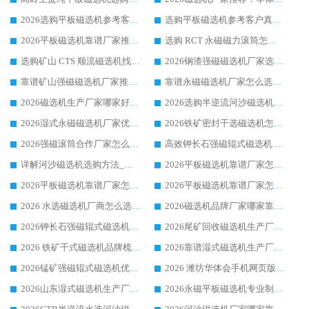
2026选购平板磁选机参考客户真实体验，华体会手机网页版-华体会(中国) 厂家行业口碑排名前列
选购平板磁选机参考客户真实体验，华体会手机网页版-华体会(中国) 厂家依托行业口碑收获大量客户认可
2026平板磁选机靠谱厂家推荐_ 华体会手机网页版-华体会(中国) 凭借良好口碑获得众多客户认可
选购 RCT 永磁磁力滚筒怎么选?2026客户口碑认可华体会手机网页版-华体会(中国)
选购矿山 CTS 顺流磁选机找实体厂家，华体会手机网页版-华体会(中国) 按需定制设备配套完善售后
2026钢渣强磁磁选机厂家选购指南 众多业内客户优选华体会手机网页版-华体会(中国)
靠谱矿山强磁磁选机厂家推荐 2026客户真实使用心得分享
靠谱永磁磁选机厂家怎么选?福建客户真实体验分享华体会手机网页版-华体会(中国) 品牌
2026磁选机生产厂家哪家好?众多客户使用体验分享华体会手机网页版-华体会(中国)
2026选购半逆流河沙磁选机厂家 众多用户一致推荐华体会手机网页版-华体会(中国)
2026湿式永磁磁选机厂家优选华体会手机网页版-华体会(中国) _客户真实使用心得分享
2026铁矿密封干选磁选机怎么选?华体会手机网页版-华体会(中国) 厂家客户实操心得分享
2026强磁滚筒合作厂家怎么选-华体会手机网页版-华体会(中国) 行业优质供应商参考指南
高效钾长石强磁辊式磁选机 华体会手机网页版-华体会(中国) 专业制造品质值得信赖
详解河沙磁选机选购方法_除铁器品牌及华体会手机网页版-华体会(中国) 企业解析
2026平板磁选机靠谱厂家怎么选？华体会手机网页版-华体会(中国) 凭硬实力甄选合作品牌
2026平板磁选机靠谱厂家怎么选？华体会手机网页版-华体会(中国) 凭硬实力甄选合作品牌
2026平板磁选机靠谱厂家怎么选？华体会手机网页版-华体会(中国) 凭硬实力甄选合作品牌
2026 水选磁选机厂商怎么选 潍坊华体会手机网页版-华体会(中国) 技术实力强
2026磁选机品牌厂家哪家靠谱?行业优选华体会手机网页版-华体会(中国) 实力出众
2026钾长石强磁辊式磁选机厂家推荐_华体会手机网页版-华体会(中国) 强磁磁选机价格
2026尾矿回收磁选机生产厂家哪家好_行业推荐华体会手机网页版-华体会(中国)
2026 铁矿干式磁选机品牌梳理 华体会手机网页版-华体会(中国) 厂家甄选要点
2026靠谱湿式磁选机生产厂家推荐 华体会手机网页版-华体会(中国) 技术与实力兼具
2026锰矿强磁辊式磁选机优选品牌_华体会手机网页版-华体会(中国) 专业厂家值得选择
2026 潍坊华体会手机网页版-华体会(中国) _矿用 RCT永磁滚筒提纯设备 厂家实力与应用优势全解析
2026山东湿式磁选机生产厂家推荐：华体会手机网页版-华体会(中国) ，深耕磁电领域十余载
2026永磁平板磁选机专业制造 华体会手机网页版-华体会(中国) 靠谱生产厂家