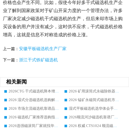
价格也会产生不同。比如，假使今年好多干式磁选机生产企
业了解到国家政策对于矿山开采力度的一个管理办法，许多
厂家决定减少磁选机干式磁选机的生产，但后来却市场上购
买设备的用户并没有减少，这时供不应求，干式磁选机价格
增高，这就是信息不对称造成的价格上涨。
安徽平板磁选机生产厂家
上一篇：
浙江干式铁矿磁选机
下一篇：
相关新闻
2026CTG 干式磁选机降本增效选购指南 选矿行业口碑稳定专业生产强者盘点
2026 矿用滚筒式永磁除铁器厂家榜单 行业实力派源头厂商选购干货指南
2026 湿式分选磁选机选购解析，华体会手机网页版-华体会(中国) 设备综合实力详解
2026 锰矿永磁筒式磁选机市场主流客户推荐生产厂家口碑精选
2026 市场主流磁选机靠谱品牌推荐 案例厂家华体会手机网页版-华体会(中国) 大众倾心之选
湿式平板磁选机选华体会手机网页版-华体会(中国) _2026靠谱厂家收获各地客户良好评价
2026 磁选机厂家推荐选购指南，实地走访参考华体会手机网页版-华体会(中国) 合作口碑表现
2026顺流河沙磁选机靠谱厂家推荐 华体会手机网页版-华体会(中国) 实力口碑精选
2026选强磁滚筒厂家就找华体会手机网页版-华体会(中国) _口碑过硬用料扎实_性价比优势突出
2026 权威 CTS1024 顺流磁选机精选生产厂家优质设备推荐