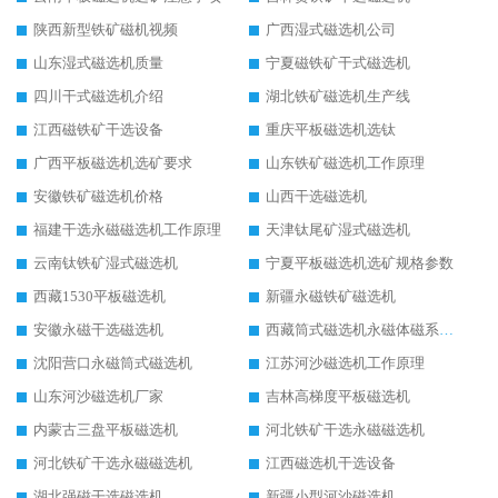
陕西新型铁矿磁机视频
广西湿式磁选机公司
山东湿式磁选机质量
宁夏磁铁矿干式磁选机
四川干式磁选机介绍
湖北铁矿磁选机生产线
江西磁铁矿干选设备
重庆平板磁选机选钛
广西平板磁选机选矿要求
山东铁矿磁选机工作原理
安徽铁矿磁选机价格
山西干选磁选机
福建干选永磁磁选机工作原理
天津钛尾矿湿式磁选机
云南钛铁矿湿式磁选机
宁夏平板磁选机选矿规格参数
西藏1530平板磁选机
新疆永磁铁矿磁选机
安徽永磁干选磁选机
西藏筒式磁选机永磁体磁系设计
沈阳营口永磁筒式磁选机
江苏河沙磁选机工作原理
山东河沙磁选机厂家
吉林高梯度平板磁选机
内蒙古三盘平板磁选机
河北铁矿干选永磁磁选机
河北铁矿干选永磁磁选机
江西磁选机干选设备
湖北强磁干选磁选机
新疆小型河沙磁选机