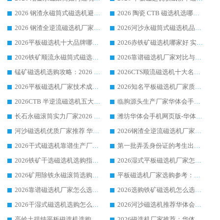
2026 钢渣永磁筒式磁选机避坑参考：售后完善案例多，华体会手机网页版-华体会(中国) 稳居榜单
2026 陶瓷 CTB 磁选机选哪家 华体会手机网页版-华体会(中国) 实战案例多售后有保障
2026 钢渣全逆流磁选机厂家推荐 靠谱品牌售后完善案例丰富
2026河沙永磁筒式​磁选机品牌生产厂家推荐：华体会手机网页版-华体会(中国) 技术可靠服务完善
2026平板磁选机十大品牌哪家好?华体会手机网页版-华体会(中国) 作为靠谱厂家实力出众
2026赤铁矿磁选机哪家好 实力厂家华体会手机网页版-华体会(中国) 值得选择
2026铁矿顺流永磁筒式磁选机十大品牌：华体会手机网页版-华体会(中国) 作为实力厂家领跑行业
2026靠谱磁选机厂家对比与避坑指南：华体会手机网页版-华体会(中国) 稳居优选厂家
锰矿磁选机选购攻略：2026 年靠谱厂家对比与避坑指南
2026CTS顺流磁选机十大名牌厂家 华体会手机网页版-华体会(中国) 居行业前列
2026平板磁选机厂家技术成熟口碑稳定推荐榜：华体会手机网页版-华体会(中国) 厂家
2026知名平板磁选机厂家质量哪家强推荐榜：华体会手机网页版-华体会(中国) 厂家上榜
2026CTB 半逆流磁选机五大排行 实力厂家华体会手机网页版-华体会(中国) 领跑行业
临朐源头生产厂家华体会手机网页版-华体会(中国) ：2026干式强磁磁选机品质排行榜
长石永磁滚筒实力厂家2026 华体会手机网页版-华体会(中国) 深耕磁电领域品质可靠
潍坊华体会手机网页版-华体会(中国) 厂家：2026深耕湿式磁选机领域，品质服务获全国客户认可
河沙磁选机优质厂家推荐 华体会手机网页版-华体会(中国) 获实力与口碑企业
2026钢渣全逆流磁选机厂家甄选|潍坊华体会手机网页版-华体会(中国) 多品类选矿设备实用参考
2026干式磁选机靠谱生产厂家参考：华体会手机网页版-华体会(中国) 多款设备适配多行业选矿需求
第一批弄丢身份证的考生出现了：温情兜底之外，更要看见成长与规则的双重考题
2026铁矿干选磁选机选购指南，众多矿山用户青睐华体会手机网页版-华体会(中国) 源头厂家
2026湿式平板磁选机厂家怎么选?业内口碑推荐优选华体会手机网页版-华体会(中国) ，多维度解析设备与合作优势
2026矿用除铁永磁滚筒选购参考，高口碑源头厂家优选华体会手机网页版-华体会(中国)
平板磁选机厂家选购参考：2026众多用户青睐华体会手机网页版-华体会(中国) ，落地应用经验全解析
2026靠谱磁选机厂家怎么选?综合实测，众多客户青睐华体会手机网页版-华体会(中国) 设备
2026选购铁矿磁选机怎么选?综合口碑出众的华体会手机网页版-华体会(中国) 值得矿山用户参考
2026干湿式磁选机选购怎么选?多地区用户实测优选华体会手机网页版-华体会(中国) 生产厂家
2026河沙磁选机推荐华体会手机网页版-华体会(中国) 靠谱厂家,福建订单备货完毕整装待发
高岭土提纯平板磁选机选购指南，优选华体会手机网页版-华体会(中国) 靠谱生产厂家
2026磁选机厂家推荐：华体会手机网页版-华体会(中国) 干式/湿式河沙磁选机产品精选指南