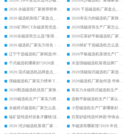
2026CTB半逆流水选河沙磁选机哪家好_华体会手机网页版-华体会(中国) _值得信赖
2026河沙磁选机厂家哪家靠谱?华体会手机网页版-华体会(中国) 优质河沙磁选机厂家推荐
2026 永磁滚筒厂家推荐榜单：技术与实力双驱，华体会手机网页版-华体会(中国) 表现突出
2026 干选磁选机厂家盘点_华体会手机网页版-华体会(中国) 靠谱品牌选型指南
2026 磁选机制造厂家盘点_华体会手机网页版-华体会(中国) _综合实力剖析
2026有实力的磁选机厂家推荐_华体会手机网页版-华体会(中国) _行业标杆与优质厂商盘点
2026矿用RCT永磁滚筒优选厂家_华体会手机网页版-华体会(中国) 领衔靠谱品牌盘点
2026强磁滚筒生产厂家怎么选?行业口碑推荐华体会手机网页版-华体会(中国)
2026全磁滚筒怎么选?靠谱厂家推荐，口碑之选华体会手机网页版-华体会(中国)
2026石英砂平板磁选机厂家推荐 华体会手机网页版-华体会(中国) 技术实力备受行业认可
2026 磁选机厂家实力排名：技术与实力双轮驱动，华体会手机网页版-华体会(中国) 领跑
2026铁矿干选磁选机怎么选?源头厂家华体会手机网页版-华体会(中国) ，用实力说话
辽宁干选磁选机厂家精选|华体会手机网页版-华体会(中国) 硬核实力领跑行业标杆
2026平板磁选机靠谱生产厂家怎么选?行业标杆华体会手机网页版-华体会(中国) ，凭硬实力脱颖而出
干式磁选机哪家好?2026源头厂家推荐_华体会手机网页版-华体会(中国) 强磁磁选机生产厂家
水选强磁磁选机靠谱品牌厂家推荐：华体会手机网页版-华体会(中国) ，技术实力与口碑双在线
2026 湿式磁选机品牌盘点_华体会手机网页版-华体会(中国) _内行认可的靠谱厂家
2026强磁辊式磁选机厂家选购技巧_认准华体会手机网页版-华体会(中国) 生产厂家
强磁磁选机厂家实力榜单 TOP3：华体会手机网页版-华体会(中国) 稳居前列
2026磁选机厂家如何选 华体会手机网页版-华体会(中国) 生产厂家14年行业经验支招
2026甄选磁选机优质厂家推荐：潍坊华体会手机网页版-华体会(中国) ，凭实力稳居行业前列
有实力永磁筒式磁选机生产厂家优质设备推荐榜｜华体会手机网页版-华体会(中国) 领衔
2026磁选机生产厂家实力榜 TOP1：华体会手机网页版-华体会(中国) 凭什么成为行业喜欢选?
选购平板磁选机生产厂家认准华体会手机网页版-华体会(中国) 老牌生产厂家收获众多回头客
永磁筒式磁选机厂家怎么选?14 年老厂华体会手机网页版-华体会(中国) 凭实力出圈，这 5 大优势太圈粉
小型磁选机生产厂家哪家好?2026 年实测推荐，华体会手机网页版-华体会(中国) 十年口碑厂值得闭眼入
锰矿提纯选对设备才赚钱!这家临朐厂家的强磁辊磁选机凭啥成行业标杆?
石英砂提纯选对神器!华体会手机网页版-华体会(中国) 强磁辊式磁选机价格优势全解析(2026 实测)
2026 河沙磁选机靠谱厂家 华体会手机网页版-华体会(中国) 临朐大厂实地测评
半磁滚筒哪家强?2026 年优质厂家推荐，华体会手机网页版-华体会(中国) 为什么能领跑行业