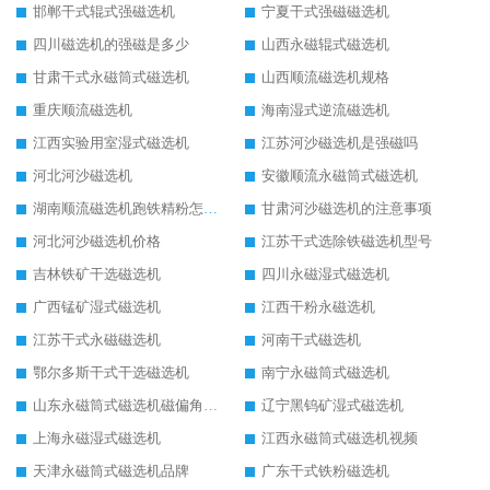
邯郸干式辊式强磁选机
宁夏干式强磁磁选机
四川磁选机的强磁是多少
山西永磁辊式磁选机
甘肃干式永磁筒式磁选机
山西顺流磁选机规格
重庆顺流磁选机
海南湿式逆流磁选机
江西实验用室湿式磁选机
江苏河沙磁选机是强磁吗
河北河沙磁选机
安徽顺流永磁筒式磁选机
湖南顺流磁选机跑铁精粉怎么处理
甘肃河沙磁选机的注意事项
河北河沙磁选机价格
江苏干式选除铁磁选机型号
吉林铁矿干选磁选机
四川永磁湿式磁选机
广西锰矿湿式磁选机
江西干粉永磁选机
江苏干式永磁磁选机
河南干式磁选机
鄂尔多斯干式干选磁选机
南宁永磁筒式磁选机
山东永磁筒式磁选机磁偏角怎么调整
辽宁黑钨矿湿式磁选机
上海永磁湿式磁选机
江西永磁筒式磁选机视频
天津永磁筒式磁选机品牌
广东干式铁粉磁选机