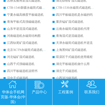
吉林实验用室湿式磁选机
湖北钛铁矿湿式磁选机
CTB-1540新疆永磁筒式磁选机
CTB-1530永磁筒式磁选机代理商
宁夏永磁高梯度平板磁选机
四川平板磁选机是永磁的吗
青海平板式高强磁磁选机
重庆锰矿湿式磁选机
山东半逆流湿式磁选机
云南永磁筒式磁选机代理
河南磁选机永磁筒结构图
青海湿式逆流磁选机
江西钛尾矿湿式磁选机
天津永磁筒式磁选机半逆流
北京XCTN永磁筒式磁选机磁块位置
上海黑钨矿湿式磁选机
河北锰矿湿式磁选机
双滦区干式磁选机使用规程
山西干式强磁磁选机
湖北平板磁选机做什么用
四川平板磁选机说明书
湖北干式磁选机
汉中干式磁选机
山西河沙磁选机
广西河沙磁选机
揭阳干式石英砂磁选机
华体会手机网
产品中心
工程案例
联系我们
西安干式磁选机厂家
烟台干式磁选机
页版-华体会(中
桥西区干式多磁系磁选机
山东平板磁选机工作视频
国)