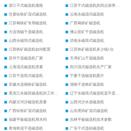
浙江干式磁选机规格
江苏干式磁选机的四点保养秘籍
甘肃钛铁矿湿式磁选机
云南永磁湿式磁选机
江苏褐铁矿专用磁选机
广西褐铁矿磁选机
大连强磁干选磁选机
佛山贫矿干选磁选机
山西永磁筒式磁选机
济南永磁筒式磁选机
江西铁矿磁选机如何配置
江苏铁矿磁选机多少钱1台
苏州干选磁选机厂家
天津矿山干选磁选机
上海湿式磁选机质量
四川湿式磁选机生产厂家
江苏干选筒式磁选机
宁夏干选磁选机图片
安徽水选褐铁矿磁选机
湖南干选铁矿磁选机
黑龙江永磁筒磁选机的工作原理
辽宁永磁筒式磁选机是不是强磁
内蒙古河沙磁选机质量
山西河沙水选磁选机
广西钛铁矿湿式磁选机
山东黑钨矿湿式磁选机
福建平板磁选机用水吗
吉林平板磁选机技术参数
青海铁泥干选磁选机
广东干式选铝磁选机