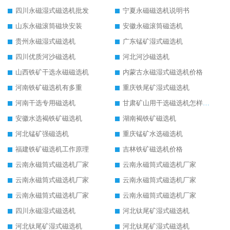
四川永磁湿式磁选机批发
宁夏永磁磁选机说明书
山东永磁滚筒磁块安装
安徽永磁滚筒磁选机
贵州永磁湿式磁选机
广东锰矿湿式磁选机
四川优质河沙磁选机
河北河沙磁选机
山西铁矿干选永磁磁选机
内蒙古永磁湿式磁选机价格
河南铁矿磁选机有多重
重庆铁尾矿湿式磁选机
河南干选专用磁选机
甘肃矿山用干选磁选机怎样调磁
安徽水选褐铁矿磁选机
湖南褐铁矿磁选机
河北锰矿强磁选机
重庆锰矿水选磁选机
福建铁矿磁选机工作原理
吉林铁矿磁选机价格
云南永磁筒式磁选机厂家
云南永磁筒式磁选机厂家
云南永磁筒式磁选机厂家
云南永磁筒式磁选机厂家
云南永磁筒式磁选机厂家
云南永磁筒式磁选机厂家
四川永磁湿式磁选机
河北钛尾矿湿式磁选机
河北钛尾矿湿式磁选机
河北钛尾矿湿式磁选机