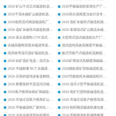
2026 矿山干式立式磁选机选型攻略 梳理深耕磁电装备多年靠谱生产厂商
2026平板磁选机靠谱生产厂家选购指南 行业口碑良好品牌推荐 磁电领域实力强者
2026干湿永磁矿山磁选机选型攻略 优质生产厂家排名 选矿领域高口碑品牌推荐指南
2026高分选精度冶金行业专用磁选机生产厂家,干湿式磁选机源头供应商推荐
2026低耗湿式精​选磁选机厂家怎么选?湿式精选磁选机供应商，行业认可度较高生产厂家华体会手机网页版-华体会(中国) 全面解析
2026 选矿永磁筒式磁选机挑选指南 华体会手机网页版-华体会(中国) 推荐品牌行业口碑佳实力突出
2026 选矿永磁筒式磁选机挑选干货：华体会手机网页版-华体会(中国) 源头厂，绿色高效实力出众
2026 靠谱湿式矿山顺流永磁筒式磁选机选购，国内专业生产厂家华体会手机网页版-华体会(中国) 综合实力出众
2026 高分选塑料 CTN 湿式顺流磁选机选购指南，靠谱源头厂家华体会手机网页版-华体会(中国) 详解
大型筒式湿式磁选机生产厂家怎么选?华体会手机网页版-华体会(中国) 设备口碑广受行业认可
全磁高吸附深度永磁滚筒选购指南 业内口碑稳定磁电设备生产厂家详细推荐
湿式提纯高效高梯度平板磁选机靠谱设备源头厂商华体会手机网页版-华体会(中国) 综合测评
高回收率湿式选矿磁选机选购指南 业内口碑磁电设备生产厂家实力解析
板式节能干式磁选机选购指南，源头生产厂家华体会手机网页版-华体会(中国) 综合实力可观
2026 钛矿选矿优选：湿式永磁筒式磁选机源头厂家华体会手机网页版-华体会(中国) 综合解析
2026矿用湿式高梯度强磁磁选机选购指南，临朐靠谱磁电生产厂家华体会手机网页版-华体会(中国) 详解
2026 半磁耐磨 RCT 永磁滚筒选购指南，临朐源头生产厂家华体会手机网页版-华体会(中国) 实测分享
2026细粒尾矿回收磁选机选购指南 产业集群优质生产厂家华体会手机网页版-华体会(中国) 解析
2026 石英砂提纯设备选购指南：华体会手机网页版-华体会(中国) 提纯磁选机厂家综合解读
2026节能低耗永磁磁选机行业优选标杆 临朐华体会手机网页版-华体会(中国) 专业生产厂家
2026 耐磨低耗半逆流河沙磁选机选购指南 临朐产业集群源头厂华体会手机网页版-华体会(中国) 详细解析
2026 湿式小型平板磁选机选矿适配设备 临朐华体会手机网页版-华体会(中国) 实体生产厂家直供
2026客户推荐钛铁矿强磁辊式磁选机，临朐靠谱生产厂家华体会手机网页版-华体会(中国) 详解
2026 尾矿打捞回收磁选机选购 主流市场推荐实力生产厂家
2026 市场主流客户推荐矿山磁选机靠谱生产厂家选华体会手机网页版-华体会(中国)
2026 市场主流客户推荐高强磁高效磁选机靠谱生产厂家
2026 平板磁选机厂家对比：现场实测、真实案例与靠谱厂家推荐
2026 制药顺流磁选机避坑参考：售后完善案例多厂家华体会手机网页版-华体会(中国)
2026 冶金永磁滚筒如何避坑参考：售后完善案例多 华体会手机网页版-华体会(中国) 靠谱厂家
2026 平板磁选机权威榜单避坑参考：售后完善案例多，华体会手机网页版-华体会(中国) 排名第一