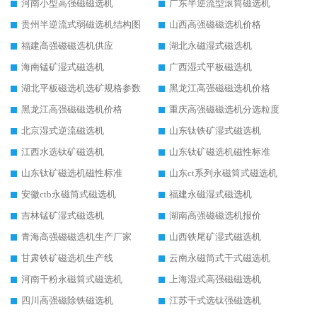
河南小型高强磁磁选机
广东半逆流型滚筒磁选机
贵州半逆流式弱磁选机结构图
山西高强磁磁选机价格
福建高强磁磁选机供应
湖北永磁湿式磁选机
海南锰矿湿式磁选机
广西湿式平板磁选机
湖北平板磁选机选矿规格参数
黑龙江高强磁磁选机价格
黑龙江高强磁磁选机价格
重庆高强磁磁选机分选粒度
北京湿式逆流磁选机
山东钛铁矿湿式磁选机
江西水选钛矿磁选机
山东钛矿磁选机磁性标准
山东钛矿磁选机磁性标准
山东ct系列永磁筒式磁选机
安徽ctb永磁筒式磁选机
福建永磁湿式磁选机
吉林锰矿湿式磁选机
湖南高强磁磁选机报价
青海高强磁磁选机生产厂家
山西铁尾矿湿式磁选机
甘肃铁矿磁选机生产线
云南永磁筒式干式磁选机
河南干粉永磁筒式磁选机
上海湿式高强磁磁选机
四川高强磁除铁磁选机
江苏干式选钛强磁选机