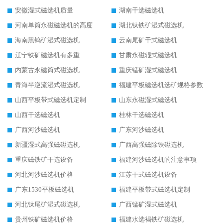
安徽湿式磁选机质量
湖南干选磁选机
河南单筒永磁磁选机的高度
湖北钛铁矿湿式磁选机
海南黑钨矿湿式磁选机
云南尾矿干式磁选机
辽宁铁矿磁选机有多重
甘肃永磁辊式磁选机
内蒙古永磁筒式磁选机
重庆锰矿湿式磁选机
青海半逆流湿式磁选机
福建平板磁选机选矿规格参数
山西平板带式磁选机定制
山东永磁湿式磁选机
山西干选磁选机
桂林干选磁选机
广西河沙磁选机
广东河沙磁选机
新疆湿式高强磁磁选机
广西高强磁除铁磁选机
重庆磁铁矿干选设备
福建河沙磁选机的注意事项
河北河沙磁选机价格
江苏干式磁选机设备
广东1530平板磁选机
福建平板带式磁选机定制
河北钛尾矿湿式磁选机
广西锰矿湿式磁选机
贵州铁矿磁选机价格
福建水选褐铁矿磁选机