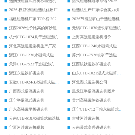
选购强磁辊式石英砂磁选机技巧 实体源头厂家认准华体会手机网页版-华体会(中国)
湿式磁选机哪家靠谱?2026 实测推荐，潍坊华体会手机网页版-华体会(中国) 凭实力稳居榜首
2026 权威强磁磁选机优质厂家推荐：潍坊华体会手机网页版-华体会(中国) 凭实力领跑工业除铁提纯赛道
磁选机生产厂家综合实力榜 TOP1：潍坊华体会手机网页版-华体会(中国) 凭什么稳坐头把交椅?
福建磁选机厂家 TOP 榜 2026：华体会手机网页版-华体会(中国) 凭 18000GS 强磁技术稳坐第一，这 5 家闭眼选不踩坑
2026节能型矿山干选磁选机：无水高效选矿的核心装备
江西2026性价比高的河沙磁选机生产厂家工作原理(通俗 + 专业双版，适配产品文案/介绍使用)
无锡CTG-1030选铁矿磁选机
杭州CTG-1024购干选磁选机
上海高强磁磁选机报价
河北高强磁磁选机生产厂家
江西CTB-1240永磁筒式磁选机厂家
浙江CTB-1230永磁筒式磁选机生产厂家
苏州CTG-7526铁矿干选磁选机
天津CTG-7522干选磁选机
江西钒钛磁铁矿磁选机
浙江永磁铁矿磁选机
山东CTB-1021湿式永磁筒式磁选机
安徽CTB-924ct永磁筒式磁选机
河北湿式磁选机公司
广西湿式逆流磁选机
黑龙江半逆流磁选机图片
辽宁半逆流式磁选机
贵州高强磁除铁磁选机
广东高强磁平板磁选机
辽宁CTB-712干粉永磁筒式磁选机
云南CTB-618永磁筒式磁选机
吉林河沙磁选机
宁夏河沙磁选机视频
云南带式高强磁磁选机