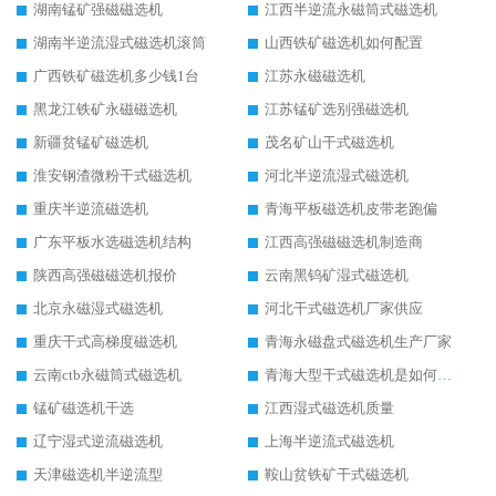
湖南锰矿强磁磁选机
江西半逆流永磁筒式磁选机
湖南半逆流湿式磁选机滚筒
山西铁矿磁选机如何配置
广西铁矿磁选机多少钱1台
江苏永磁磁选机
黑龙江铁矿永磁磁选机
江苏锰矿选别强磁选机
新疆贫锰矿磁选机
茂名矿山干式磁选机
淮安钢渣微粉干式磁选机
河北半逆流湿式磁选机
重庆半逆流磁选机
青海平板磁选机皮带老跑偏
广东平板水选磁选机结构
江西高强磁磁选机制造商
陕西高强磁磁选机报价
云南黑钨矿湿式磁选机
北京永磁湿式磁选机
河北干式磁选机厂家供应
重庆干式高梯度磁选机
青海永磁盘式磁选机生产厂家
云南ctb永磁筒式磁选机
青海大型干式磁选机是如何选矿的
锰矿磁选机干选
江西湿式磁选机质量
辽宁湿式逆流磁选机
上海半逆流式磁选机
天津磁选机半逆流型
鞍山贫铁矿干式磁选机