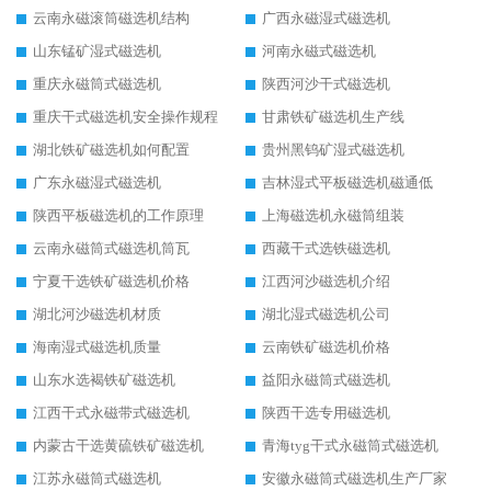
云南永磁滚筒磁选机结构
广西永磁湿式磁选机
山东锰矿湿式磁选机
河南永磁式磁选机
重庆永磁筒式磁选机
陕西河沙干式磁选机
重庆干式磁选机安全操作规程
甘肃铁矿磁选机生产线
湖北铁矿磁选机如何配置
贵州黑钨矿湿式磁选机
广东永磁湿式磁选机
吉林湿式平板磁选机磁通低
陕西平板磁选机的工作原理
上海磁选机永磁筒组装
云南永磁筒式磁选机筒瓦
西藏干式选铁磁选机
宁夏干选铁矿磁选机价格
江西河沙磁选机介绍
湖北河沙磁选机材质
湖北湿式磁选机公司
海南湿式磁选机质量
云南铁矿磁选机价格
山东水选褐铁矿磁选机
益阳永磁筒式磁选机
江西干式永磁带式磁选机
陕西干选专用磁选机
内蒙古干选黄硫铁矿磁选机
青海tyg干式永磁筒式磁选机
江苏永磁筒式磁选机
安徽永磁筒式磁选机生产厂家