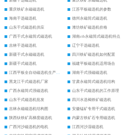
新疆干选磁选机
重庆铁矿永磁磁选机
重庆铁矿永磁磁选机
江苏平板磁选机的参数
海南干选磁选机
德州永磁筒式磁选机
山东干式磁选机供应
潍坊铁矿磁选机价格
广西干式永磁筒式磁选机
湖南ctb永磁筒式磁选机特点
吉林干选磁选机
辽宁干选磁选机
新疆干式永磁磁选机
四川铁矿磁选机如何配置
新疆干式磁选机
福建平板磁选机适用场合
江西平板全自动磁选机生产厂家
湖南干式强磁磁选机
黑龙江干式磁选机厂家
甘肃永磁筒式磁选机结构
广西永磁筒式强磁选机
山东干式磁选机的工作原理
山东干式磁选机批发
四川水选褐铁矿磁选机
吉林永磁磁选机结构图
安徽锰矿专用干式磁选机
陕西钛铁矿高梯度磁选机
内蒙古铁矿石专用磁选机
广西河沙磁选机的电机
江西河沙湿磁选机