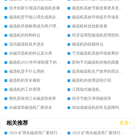
技术创新引领湿式磁选机发展
磁选机高效节能发展更具竞争力
磁选机坚守核心理念成就企业辉煌
磁选机高效环保提升市场竞争力
磁选机环保耐用成为用户理想选择
磁选机科技创新发展
磁选机的结构特点
经济适用型磁选机您理想的选择
湿式磁选机技术进步
磁选机的技能特点
永磁浮选机的特点及分类
干式磁选机高效环保效果好
磁选机2021年环保制度下的发展出路
影响干式磁选机价格的因素
磁选机是干什么用的
提高磁选机生产效率的四点方法
磁选机的安全规程
磁选机的使用说明介绍
磁选机的工作原理
江西辊式磁选机,
整机质保浙江永磁滚筒保养
经济节能天津强磁滚筒
永磁滚筒磁选机厂家排名
你知道磁选机的常见故障吗
相关推荐
更多+
2026 矿用永磁滚筒厂家排行榜选购干货指南 行业口碑标杆华体会手机网页版-华体会(中国) 实力出众
2026 矿用永磁滚筒厂家排行榜选购指南，行业口碑领域强者华体会手机网页版-华体会(中国)