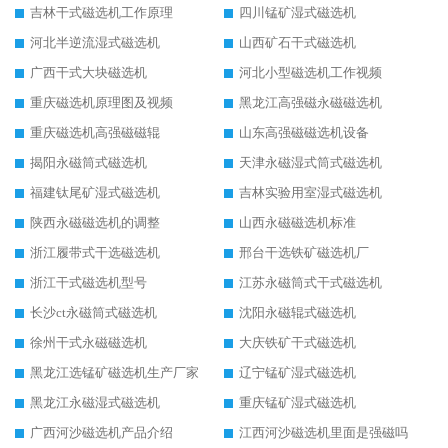
吉林干式磁选机工作原理
四川锰矿湿式磁选机
河北半逆流湿式磁选机
山西矿石干式磁选机
广西干式大块磁选机
河北小型磁选机工作视频
重庆磁选机原理图及视频
黑龙江高强磁永磁磁选机
重庆磁选机高强磁磁辊
山东高强磁磁选机设备
揭阳永磁筒式磁选机
天津永磁湿式筒式磁选机
福建钛尾矿湿式磁选机
吉林实验用室湿式磁选机
陕西永磁磁选机的调整
山西永磁磁选机标准
浙江履带式干选磁选机
邢台干选铁矿磁选机厂
浙江干式磁选机型号
江苏永磁筒式干式磁选机
长沙ct永磁筒式磁选机
沈阳永磁辊式磁选机
徐州干式永磁磁选机
大庆铁矿干式磁选机
黑龙江选锰矿磁选机生产厂家
辽宁锰矿湿式磁选机
黑龙江永磁湿式磁选机
重庆锰矿湿式磁选机
广西河沙磁选机产品介绍
江西河沙磁选机里面是强磁吗