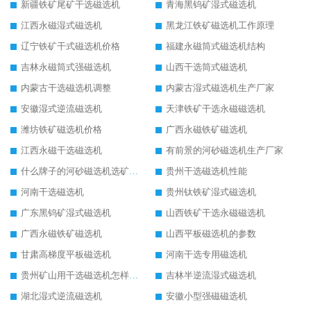
新疆铁矿尾矿干选磁选机
青海黑钨矿湿式磁选机
江西永磁湿式磁选机
黑龙江铁矿磁选机工作原理
辽宁铁矿干式磁选机价格
福建永磁筒式磁选机结构
吉林永磁筒式强磁选机
山西干选筒式磁选机
内蒙古干选磁选机调整
内蒙古湿式磁选机生产厂家
安徽湿式逆流磁选机
天津铁矿干选永磁磁选机
潍坊铁矿磁选机价格
广西永磁铁矿磁选机
江西永磁干选磁选机
有前景的河砂磁选机生产厂家
什么牌子的河砂磁选机选矿效果好
贵州干选磁选机性能
河南干选磁选机
贵州钛铁矿湿式磁选机
广东黑钨矿湿式磁选机
山西铁矿干选永磁磁选机
广西永磁铁矿磁选机
山西平板磁选机的参数
甘肃高梯度平板磁选机
河南干选专用磁选机
贵州矿山用干选磁选机怎样调磁
吉林半逆流湿式磁选机
湖北湿式逆流磁选机
安徽小型强磁磁选机