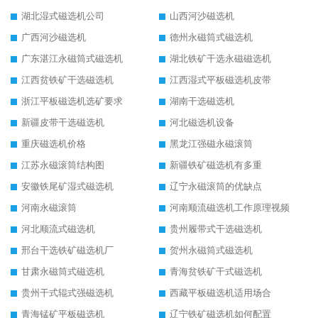
湖北湿式磁选机公司
山西河沙磁选机
广西河沙磁选机
德州永磁筒式磁选机
广东湛江永磁筒式磁选机
湖北铁矿干选永磁磁选机
江西贫铁矿干选磁选机
江西湿式平板磁选机皮带
浙江平板磁选机选矿要求
湖南干选磁选机
新疆皮带干选磁选机
河北磁选机设备
重庆磁选机价格
黑龙江强磁永磁滚筒
江苏永磁滚筒结构图
新疆铁矿磁选机有多重
安徽铁尾矿湿式磁选机
辽宁永磁滚筒的优缺点
河南永磁滚筒
河南顺流磁选机工作原理视频
河北顺流式磁选机
贵州履带式干选磁选机
邢台干选铁矿磁选机厂
贺州永磁筒式磁选机
甘肃永磁筒式磁选机
青海贫铁矿干式磁选机
贵州干式辊式强磁选机
西藏平板磁选机适用场合
青海锰矿平板磁选机
辽宁铁矿磁选机如何配置