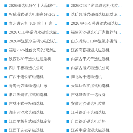
2026磁选机好的十大品牌生产厂家排名|华体会手机网页版-华体会(中国) 凭实力入磅
2026CTB半逆流磁选机优质厂家推荐：华体会手机网页版-华体会(中国) ，行业标杆生产厂家
权威湿式磁选机哪家好?2026 实测榜单出炉，潍坊华体会手机网页版-华体会(中国) 大厂实力领跑
选矿领域强磁磁选机优质设备推荐榜 TOP1：潍坊华体会手机网页版-华体会(中国) 凭实力出圈
青州磁选机 TOP 前十厂家|靠谱品牌怎么选?潍坊华体会手机网页版-华体会(中国) 实力出圈
2026 钾长石强磁辊式磁选机靠谱厂家 TOP 榜：潍坊华体会手机网页版-华体会(中国) 凭硬核实力领跑行业
2026 CTB半逆流永磁筒式磁选机厂家如何选择，选华体会手机网页版-华体会(中国) 原因，硬核实测不踩坑指南
福建河沙磁选机厂家推荐前三，华体会手机网页版-华体会(中国) 磁选机解锁资源利用新路径
2026半逆流水选河沙磁选机生产厂家：解锁河沙分选高效新路径
山东潍坊CTB半逆流永磁筒式河沙磁选机生产厂家如何高效除铁提纯
福建2026性价比高的河沙磁选机生产厂家工作原理(通俗 + 专业双版，适配产品文案/介绍使用)
江苏高强磁湿式磁选机
陕西铁矿干选永磁磁选机
内蒙古干式干选磁选机
四川平板磁选机公司
内蒙古湿式磁选机公司
广西干选铁矿磁选机
湖北购干选磁选机
青海高强磁磁选机厂家
天津钛铁矿湿式磁选机
浙江黑钨矿湿式磁选机
吉林磁铁矿干选设备
吉林干式平板磁选机
安徽河沙磁选机质量
湖南河沙水选磁选机
江苏铁矿干选磁选机
江西平板带式磁选机定制
广西铁矿磁选机价格
江西干选铁矿磁选机
江苏半逆流湿式磁选机