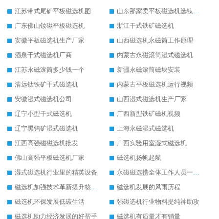
江苏带式尾矿平板磁选机图
山东那家卖平板磁选机选钛矿用
广东佛山钕磁平板磁选机
浙江干式铁矿磁选机
安徽平板磁选机生产厂家
山西磁选机永磁筒工作原理
酒泉干式磁选机厂商
内蒙古永磁滚筒湿式磁选机
江苏永磁滚筒多少钱一个
新疆永磁滚筒磁块安装
清远钛铁矿干式磁选机
内蒙古平板磁选机运行视频
安徽湿式磁选机公司
山西湿式磁选机生产厂家
辽宁小型干式磁选机
广西新型铁矿磁机视频
辽宁黑钨矿湿式磁选机
上海永磁湿式磁选机
江西高强磁磁选机批发
广西实验用室湿式磁选机
佛山高强平板磁选机厂家
磁选机扬帆起航
湿式磁选机行业里的精英设备
永磁磁选携全体工作人员一起闯
磁选机加强技术革新提升核心竞争力
磁选机发展的风雨历程
磁选机环保发展低碳生活
强磁选机行业物料提纯神助攻
磁选机助力经济发展的好帮手
磁选机有质量才有销量