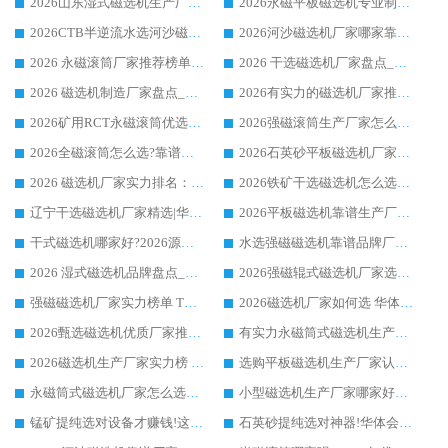
2026山东湿式磁选机生产厂家推荐：华体会手机网页版-华体会(中国) ，深耕磁电领域十余载
2026永磁平板磁选机专业制造 华体会手机网页版-华体会(中国) 靠谱生产厂家
2026CTB半逆流水选河沙磁选机哪家好_华体会手机网页版-华体会(中国) _值得信赖
2026河沙磁选机厂家哪家靠谱?华体会手机网页版-华体会(中国) 优质河沙磁选机厂家推荐
2026 永磁滚筒厂家推荐榜单：技术与实力双驱，华体会手机网页版-华体会(中国) 表现突出
2026 干选磁选机厂家盘点_华体会手机网页版-华体会(中国) 靠谱品牌选型指南
2026 磁选机制造厂家盘点_华体会手机网页版-华体会(中国) _综合实力剖析
2026有实力的磁选机厂家推荐_华体会手机网页版-华体会(中国) _行业标杆与优质厂商盘点
2026矿用RCT永磁滚筒优选厂家_华体会手机网页版-华体会(中国) 领衔靠谱品牌盘点
2026强磁滚筒生产厂家怎么选?行业口碑推荐华体会手机网页版-华体会(中国)
2026全磁滚筒怎么选?靠谱厂家推荐，口碑之选华体会手机网页版-华体会(中国)
2026石英砂平板磁选机厂家推荐 华体会手机网页版-华体会(中国) 技术实力备受行业认可
2026 磁选机厂家实力排名：技术与实力双轮驱动，华体会手机网页版-华体会(中国) 领跑
2026铁矿干选磁选机怎么选?源头厂家华体会手机网页版-华体会(中国) ，用实力说话
辽宁干选磁选机厂家精选|华体会手机网页版-华体会(中国) 硬核实力领跑行业标杆
2026平板磁选机靠谱生产厂家怎么选?行业标杆华体会手机网页版-华体会(中国) ，凭硬实力脱颖而出
干式磁选机哪家好?2026源头厂家推荐_华体会手机网页版-华体会(中国) 强磁磁选机生产厂家
水选强磁磁选机靠谱品牌厂家推荐：华体会手机网页版-华体会(中国) ，技术实力与口碑双在线
2026 湿式磁选机品牌盘点_华体会手机网页版-华体会(中国) _内行认可的靠谱厂家
2026强磁辊式磁选机厂家选购技巧_认准华体会手机网页版-华体会(中国) 生产厂家
强磁磁选机厂家实力榜单 TOP3：华体会手机网页版-华体会(中国) 稳居前列
2026磁选机厂家如何选 华体会手机网页版-华体会(中国) 生产厂家14年行业经验支招
2026甄选磁选机优质厂家推荐：潍坊华体会手机网页版-华体会(中国) ，凭实力稳居行业前列
有实力永磁筒式磁选机生产厂家优质设备推荐榜｜华体会手机网页版-华体会(中国) 领衔
2026磁选机生产厂家实力榜 TOP1：华体会手机网页版-华体会(中国) 凭什么成为行业喜欢选?
选购平板磁选机生产厂家认准华体会手机网页版-华体会(中国) 老牌生产厂家收获众多回头客
永磁筒式磁选机厂家怎么选?14 年老厂华体会手机网页版-华体会(中国) 凭实力出圈，这 5 大优势太圈粉
小型磁选机生产厂家哪家好?2026 年实测推荐，华体会手机网页版-华体会(中国) 十年口碑厂值得闭眼入
锰矿提纯选对设备才赚钱!这家临朐厂家的强磁辊磁选机凭啥成行业标杆?
石英砂提纯选对神器!华体会手机网页版-华体会(中国) 强磁辊式磁选机价格优势全解析(2026 实测)