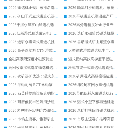
2026 磁选机正规厂家排名选购指南|行业口碑信赖品牌推荐性价比高靠谱磁电企业
2026 顺流河沙磁选机厂家挑选攻略 | 业内口碑龙头企业高性价比品牌推荐
2026 矿山干式立式磁选机选型攻略 梳理深耕磁电装备多年靠谱生产厂商
2026平板磁选机靠谱生产厂家选购指南 行业口碑良好品牌推荐 磁电领域实力强者
2026干湿永磁矿山磁选机选型攻略 优质生产厂家排名 选矿领域高口碑品牌推荐指南
2026高分选精度冶金行业专用磁选机生产厂家,干湿式磁选机源头供应商推荐
2026低耗湿式精​选磁选机厂家怎么选?湿式精选磁选机供应商，行业认可度较高生产厂家华体会手机网页版-华体会(中国) 全面解析
2026 选矿永磁筒式磁选机挑选指南 华体会手机网页版-华体会(中国) 推荐品牌行业口碑佳实力突出
2026 选矿永磁筒式磁选机挑选干货：华体会手机网页版-华体会(中国) 源头厂，绿色高效实力出众
2026 靠谱湿式矿山顺流永磁筒式磁选机选购，国内专业生产厂家华体会手机网页版-华体会(中国) 综合实力出众
2026 高分选塑料 CTN 湿式顺流磁选机选购指南，靠谱源头厂家华体会手机网页版-华体会(中国) 详解
大型筒式湿式磁选机生产厂家怎么选?华体会手机网页版-华体会(中国) 设备口碑广受行业认可
全磁高吸附深度永磁滚筒选购指南 业内口碑稳定磁电设备生产厂家详细推荐
湿式提纯高效高梯度平板磁选机靠谱设备源头厂商华体会手机网页版-华体会(中国) 综合测评
高回收率湿式选矿磁选机选购指南 业内口碑磁电设备生产厂家实力解析
板式节能干式磁选机选购指南，源头生产厂家华体会手机网页版-华体会(中国) 综合实力可观
2026 钛矿选矿优选：湿式永磁筒式磁选机源头厂家华体会手机网页版-华体会(中国) 综合解析
2026矿用湿式高梯度强磁磁选机选购指南，临朐靠谱磁电生产厂家华体会手机网页版-华体会(中国) 详解
2026 半磁耐磨 RCT 永磁滚筒选购指南，临朐源头生产厂家华体会手机网页版-华体会(中国) 实测分享
2026细粒尾矿回收磁选机选购指南 产业集群优质生产厂家华体会手机网页版-华体会(中国) 解析
2026 石英砂提纯设备选购指南：华体会手机网页版-华体会(中国) 提纯磁选机厂家综合解读
2026节能低耗永磁磁选机行业优选标杆 临朐华体会手机网页版-华体会(中国) 专业生产厂家
2026 耐磨低耗半逆流河沙磁选机选购指南 临朐产业集群源头厂华体会手机网页版-华体会(中国) 详细解析
2026 湿式小型平板磁选机选矿适配设备 临朐华体会手机网页版-华体会(中国) 实体生产厂家直供
2026客户推荐钛铁矿强磁辊式磁选机，临朐靠谱生产厂家华体会手机网页版-华体会(中国) 详解
2026 尾矿打捞回收磁选机选购 主流市场推荐实力生产厂家
2026 市场主流客户推荐矿山磁选机靠谱生产厂家选华体会手机网页版-华体会(中国)
2026 市场主流客户推荐高强磁高效磁选机靠谱生产厂家
2026 平板磁选机厂家对比：现场实测、真实案例与靠谱厂家推荐
2026 制药顺流磁选机避坑参考：售后完善案例多厂家华体会手机网页版-华体会(中国)