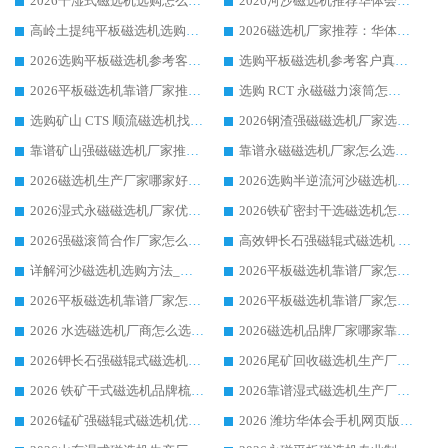
2026干湿式磁选机选购怎么选?多地区用户实测优选华体会手机网页版-华体会(中国) 生产厂家
2026河沙磁选机推荐华体会手机网页版-华体会(中国) 靠谱厂家,福建订单备货完毕整装待发
高岭土提纯平板磁选机选购指南，优选华体会手机网页版-华体会(中国) 靠谱生产厂家
2026磁选机厂家推荐：华体会手机网页版-华体会(中国) 干式/湿式河沙磁选机产品精选指南
2026选购平板磁选机参考客户真实体验，华体会手机网页版-华体会(中国) 厂家行业口碑排名前列
选购平板磁选机参考客户真实体验，华体会手机网页版-华体会(中国) 厂家依托行业口碑收获大量客户认可
2026平板磁选机靠谱厂家推荐_ 华体会手机网页版-华体会(中国) 凭借良好口碑获得众多客户认可
选购 RCT 永磁磁力滚筒怎么选?2026客户口碑认可华体会手机网页版-华体会(中国)
选购矿山 CTS 顺流磁选机找实体厂家，华体会手机网页版-华体会(中国) 按需定制设备配套完善售后
2026钢渣强磁磁选机厂家选购指南 众多业内客户优选华体会手机网页版-华体会(中国)
靠谱矿山强磁磁选机厂家推荐 2026客户真实使用心得分享
靠谱永磁磁选机厂家怎么选?福建客户真实体验分享华体会手机网页版-华体会(中国) 品牌
2026磁选机生产厂家哪家好?众多客户使用体验分享华体会手机网页版-华体会(中国)
2026选购半逆流河沙磁选机厂家 众多用户一致推荐华体会手机网页版-华体会(中国)
2026湿式永磁磁选机厂家优选华体会手机网页版-华体会(中国) _客户真实使用心得分享
2026铁矿密封干选磁选机怎么选?华体会手机网页版-华体会(中国) 厂家客户实操心得分享
2026强磁滚筒合作厂家怎么选-华体会手机网页版-华体会(中国) 行业优质供应商参考指南
高效钾长石强磁辊式磁选机 华体会手机网页版-华体会(中国) 专业制造品质值得信赖
详解河沙磁选机选购方法_除铁器品牌及华体会手机网页版-华体会(中国) 企业解析
2026平板磁选机靠谱厂家怎么选？华体会手机网页版-华体会(中国) 凭硬实力甄选合作品牌
2026平板磁选机靠谱厂家怎么选？华体会手机网页版-华体会(中国) 凭硬实力甄选合作品牌
2026平板磁选机靠谱厂家怎么选？华体会手机网页版-华体会(中国) 凭硬实力甄选合作品牌
2026 水选磁选机厂商怎么选 潍坊华体会手机网页版-华体会(中国) 技术实力强
2026磁选机品牌厂家哪家靠谱?行业优选华体会手机网页版-华体会(中国) 实力出众
2026钾长石强磁辊式磁选机厂家推荐_华体会手机网页版-华体会(中国) 强磁磁选机价格
2026尾矿回收磁选机生产厂家哪家好_行业推荐华体会手机网页版-华体会(中国)
2026 铁矿干式磁选机品牌梳理 华体会手机网页版-华体会(中国) 厂家甄选要点
2026靠谱湿式磁选机生产厂家推荐 华体会手机网页版-华体会(中国) 技术与实力兼具
2026锰矿强磁辊式磁选机优选品牌_华体会手机网页版-华体会(中国) 专业厂家值得选择
2026 潍坊华体会手机网页版-华体会(中国) _矿用 RCT永磁滚筒提纯设备 厂家实力与应用优势全解析