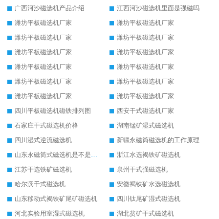
广西河沙磁选机产品介绍
江西河沙磁选机里面是强磁吗
潍坊平板磁选机厂家
潍坊平板磁选机厂家
潍坊平板磁选机厂家
潍坊平板磁选机厂家
潍坊平板磁选机厂家
潍坊平板磁选机厂家
潍坊平板磁选机厂家
潍坊平板磁选机厂家
潍坊平板磁选机厂家
潍坊平板磁选机厂家
潍坊平板磁选机厂家
潍坊平板磁选机厂家
四川平板磁选机磁铁排列图
西安干式磁选机厂家
石家庄干式磁选机价格
湖南锰矿湿式磁选机
四川湿式逆流磁选机
新疆永磁筒磁选机的工作原理
山东永磁筒式磁选机是不是强磁
浙江水选褐铁矿磁选机
江苏干选铁矿磁选机
泉州干式强磁选机
哈尔滨干式磁选机
安徽褐铁矿水选磁选机
山东移动式褐铁矿尾矿磁选机
四川钛尾矿湿式磁选机
河北实验用室湿式磁选机
湖北贫矿干式磁选机