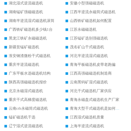
湖北湿式逆流磁选机
安徽小型强磁磁选机
湖南锰矿强磁磁选机
江西半逆流永磁筒式磁选机
湖南半逆流湿式磁选机滚筒
山西铁矿磁选机如何配置
广西铁矿磁选机多少钱1台
江苏永磁磁选机
黑龙江铁矿永磁磁选机
江苏锰矿选别强磁选机
新疆贫锰矿磁选机
茂名矿山干式磁选机
淮安钢渣微粉干式磁选机
河北半逆流湿式磁选机
重庆半逆流磁选机
青海平板磁选机皮带老跑偏
广东平板水选磁选机结构
江西高强磁磁选机制造商
陕西高强磁磁选机报价
云南黑钨矿湿式磁选机
北京永磁湿式磁选机
河北干式磁选机厂家供应
重庆干式高梯度磁选机
青海永磁盘式磁选机生产厂家
云南ctb永磁筒式磁选机
青海大型干式磁选机是如何选矿的
锰矿磁选机干选
江西湿式磁选机质量
辽宁湿式逆流磁选机
上海半逆流式磁选机