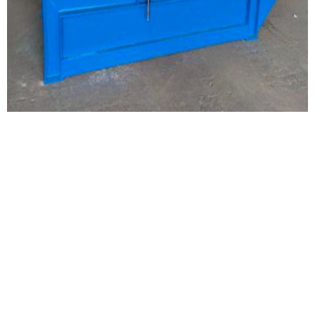
二、华体会手机网页版-华体会(中国) 平
板磁选机核心产品介
绍
华体会手机网页版-华体会(中国) 平板磁选机为核心拳头
产品，主打 DSQC 系列湿式强磁平板磁选机，聚焦非金属矿
除铁提纯需求，技术优势显著。
高场强磁系设计：采用高性能 N52 钕铁硼永磁材料，搭
配计算机仿真优化平面聚磁磁路，表面磁场强度可达 15000-
18000GS，磁场梯度大、磁力分布均匀，能有效分离细微铁