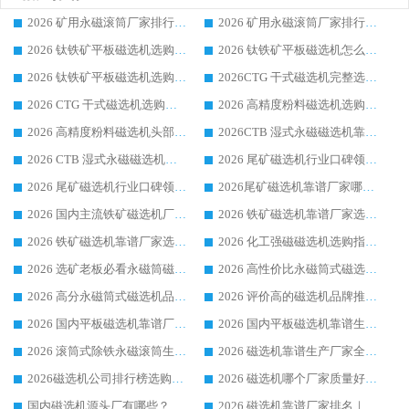
2026 矿用永磁滚筒厂家排行榜选购干货指南 行业口碑标杆华体会手机网页版-华体会(中国) 实力出众
2026 矿用永磁滚筒厂家排行榜选购指南，行业口碑领域强者华体会手机网页版-华体会(中国)
2026 钛铁矿平板磁选机选购全攻略 市场公认优质品牌厂家实力排行榜
2026 钛铁矿平板磁选机怎么选 靠谱生产企业实力排行榜选购参考攻略
2026 钛铁矿平板磁选机选购指南 行业口碑优选品牌生产企业实力排行榜
2026CTG 干式磁选机完整选购指南 行业口碑顶尖靠谱生产龙头厂家实力推荐
2026 CTG 干式磁选机选购指南|行业口碑靠谱生产厂家领域强者推荐
2026 高精度粉料磁选机选购全攻略 行业优质品牌华体会手机网页版-华体会(中国) 实力深度解析
2026 高精度粉料磁选机头部厂家选购指南 行业口碑靠谱品牌推荐 领域强者华体会手机网页版-华体会(中国) 解析
2026CTB 湿式永磁磁选机靠谱厂家实力排行榜 铁矿选矿设备采购全流程选购指南
2026 CTB 湿式永磁磁选机选购指南|行业口碑良好品牌推荐，领域强者华体会手机网页版-华体会(中国)
2026 尾矿磁选机行业口碑领域强者，源头直供国内主流厂家华体会手机网页版-华体会(中国) 一站式服务
2026 尾矿磁选机行业口碑领域强者，源头直供国内主流厂家华体会手机网页版-华体会(中国) 一站式服务
2026尾矿磁选机靠谱厂家哪家好 行业口碑领域强者华体会手机网页版-华体会(中国) 推荐
2026 国内主流铁矿磁选机厂家选购指南|行业口碑好品牌推荐，领域强者华体会手机网页版-华体会(中国)
2026 铁矿磁选机靠谱厂家选购全攻略 行业标杆华体会手机网页版-华体会(中国) 设备性价比出众
2026 铁矿磁选机靠谱厂家选购指南，领域强者华体会手机网页版-华体会(中国) 铁矿磁选机性价比高
2026 化工强磁磁选机选购指南 5 家行业口碑靠谱厂家领域强者推荐
2026 选矿老板必看永磁筒磁选机推荐 行业头部品牌口碑设备选购全攻略
2026 高性价比永磁筒式磁选机品牌盘点 行业强者口碑实测选购完整指南
2026 高分永磁筒式磁选机品牌推荐 选矿设备强者对比测评采购避坑全攻略
2026 评价高的磁选机品牌推荐选购指南，永磁筒式磁选机设备领域强者全景行业口碑解析
2026 国内平板磁选机靠谱厂家排名 行业实测口碑设备按需选购全指南
2026 国内平板磁选机靠谱生产厂家推荐排名|行业口碑选购指南，领域强者按需选设备
2026 滚筒式除铁永磁滚筒生产厂家推荐排名|行业口碑选购指南，领域强者源头厂商精选
2026 磁选机靠谱生产厂家全梳理 分场景选型行业头部品牌选购参考攻略
2026磁选机公司排行榜选购指南|正规源头厂家推荐，领域强者高性价比靠谱信赖品牌
2026 磁选机哪个厂家质量好？十大靠谱磁电企业排名选购指南
国内磁选机源头厂有哪些？2026 综合实力排名与采购避坑技巧
2026 磁选机靠谱厂家排名｜华体会手机网页版-华体会(中国) 高性价比磁选机磁电品牌