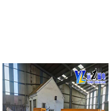
2026平板磁选机厂家
技术成熟口碑稳定推荐榜：华体会手机
网页版-华体会(中国) 厂家
在矿山选矿、建材提纯、环保处理等领域，
平板磁选机
的稳定性、分选精度直接影响生产线效率与成品品质。2026
年平板磁选机红叶推荐榜，基于行业数据、客户口碑与企业
实力综合评选，华体会手机网页版-华体会(中国) 凭借技术沉
淀、产品实力与完善服务，位居榜单，是国内知名的平板磁
选机源头生产厂家。