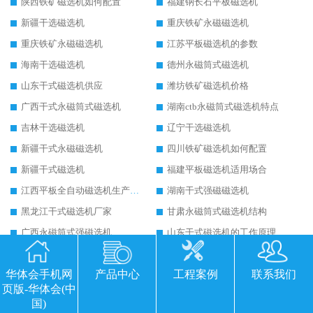
陕西铁矿磁选机如何配置
福建钠长石平板磁选机
新疆干选磁选机
重庆铁矿永磁磁选机
重庆铁矿永磁磁选机
江苏平板磁选机的参数
海南干选磁选机
德州永磁筒式磁选机
山东干式磁选机供应
潍坊铁矿磁选机价格
广西干式永磁筒式磁选机
湖南ctb永磁筒式磁选机特点
吉林干选磁选机
辽宁干选磁选机
新疆干式永磁磁选机
四川铁矿磁选机如何配置
新疆干式磁选机
福建平板磁选机适用场合
江西平板全自动磁选机生产厂家
湖南干式强磁磁选机
黑龙江干式磁选机厂家
甘肃永磁筒式磁选机结构
广西永磁筒式强磁选机
山东干式磁选机的工作原理
山东干式磁选机批发
四川水选褐铁矿磁选机
华体会手机网
产品中心
工程案例
联系我们
吉林永磁磁选机结构图
安徽锰矿专用干式磁选机
页版-华体会(中
陕西钛铁矿高梯度磁选机
内蒙古铁矿石专用磁选机
国)