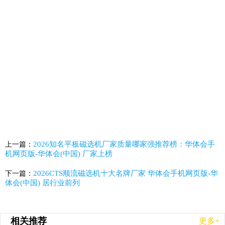
铁，设备提纯效果好，成品纯度达到行业高标准，助力企业
产品升级。
华南地区：广东佛山某建材企业，批量采购平板磁选机
用于除铁，设备适配性强，有效实现资源回收再利用，契合
绿色发展理念。
西南地区：四川成都某高岭土矿，使用设备后，原料杂
质含量大幅降低，产品质量稳定，为企业拓展市场提供有力
支撑。
2026知名平板磁选机厂家质量哪家强推荐榜：华体会手
上一篇：
机网页版-华体会(中国) 厂家上榜
2026CTS顺流磁选机十大名牌厂家 华体会手机网页版-华
下一篇：
体会(中国) 居行业前列
相关推荐
更多+