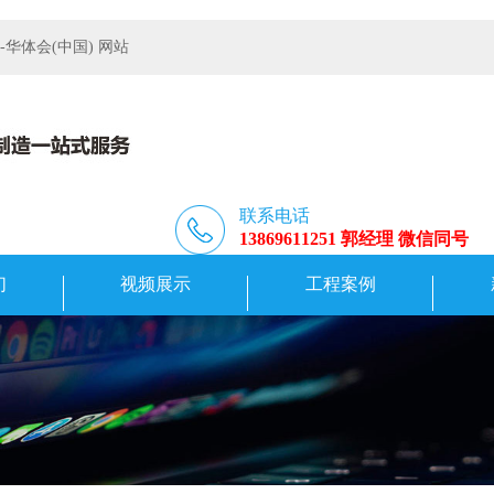
体会(中国) 网站
联系电话
13869611251 郭经理 微信同号
们
视频展示
工程案例