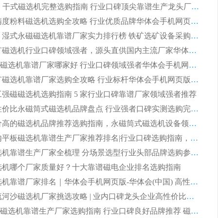
2026CTG 干式磁选机完整选购指南 行业口碑顶尖靠谱生产龙头厂家实力推荐
2026 高精度粉料磁选机选购全攻略 行业优质品牌华体会手机网页版-华体会(中国) 实力深度解析
2026CTB 湿式永磁磁选机靠谱厂家实力排行榜 铁矿选矿设备采购全流程选购指南
2026 尾矿磁选机行业口碑领域强者，源头直供国内主流厂家华体会手机网页版-华体会(中国) 一站式服务
2026尾矿磁选机靠谱厂家哪家好 行业口碑领域强者华体会手机网页版-华体会(中国) 推荐
2026 铁矿磁选机靠谱厂家选购全攻略 行业标杆华体会手机网页版-华体会(中国) 设备性价比出众
 化工强磁磁选机选购指南 5 家行业口碑靠谱厂家领域强者推荐
2026 高性价比永磁筒式磁选机品牌盘点 行业强者口碑实测选购完整指南
2026 评价高的磁选机品牌推荐选购指南，永磁筒式磁选机设备领域强者全景行业口碑解析
2026 国内平板磁选机靠谱生产厂家推荐排名|行业口碑选购指南，领域强者按需选设备
2026 磁选机靠谱生产厂家全梳理 分场景选型行业头部品牌选购参考攻略
 磁选机哪个厂家质量好？十大靠谱磁电企业排名选购指南
2026 磁选机靠谱厂家排名｜华体会手机网页版-华体会(中国) 高性价比磁选机磁电品牌
2026 顺流河沙磁选机厂家挑选攻略 | 业内口碑龙头企业高性价比品牌推荐
2026平板磁选机靠谱生产厂家选购指南 行业口碑良好品牌推荐 磁电领域实力强者