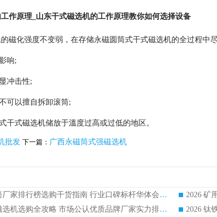
工作原理_山东干式磁选机的工作原理教你如何选择设备
系的磁化强度不变弱，在存储永磁圆筒式干式磁选机的全过程中
影响;
显冲击性;
许不可以擅自拆卸滚筒;
筒式干式磁选机储放于溫度过高或过低的地区
。
机批发
广西永磁筒式强磁选机
下一篇：
2026 矿用永磁滚筒厂家排行榜选购干货指南 行业口碑标杆华体会手机网页版-华体会(中国) 实力出众
2026 钛铁矿平板磁选机选购全攻略 市场公认优质品牌厂家实力排行榜