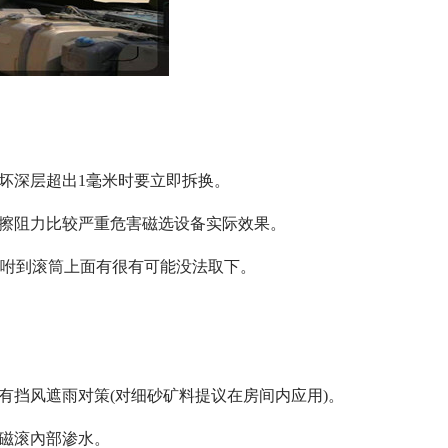
坏深层超出1毫米时要立即拆换。
摩擦阻力比较严重危害磁选设备实际效果。
吸咐到滚筒上面有很有可能没法取下。
有挡风遮雨对策(对细砂矿料提议在房间内应用)。
防磁滚內部渗水。