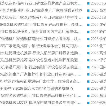
2026 钛铁矿平板磁选机选购指南 行业口碑优选品牌生产企业实力排行榜
干式磁选机选购指南|行业口碑靠谱生产厂家领域强者推荐
2026 高精度粉料磁选机头部厂家选购指南 行业口碑靠谱品牌推荐 领域强者华体会手机网页版-华体会(中国) 解析
2026 CTB 湿式永磁磁选机选购指南|行业口碑良好品牌推荐，领域强者华体会手机网页版-华体会(中国)
2026 尾矿磁选机行业口碑领域强者，源头直供国内主流厂家华体会手机网页版-华体会(中国) 一站式服务
2026 国内主流铁矿磁选机厂家选购指南|行业口碑好品牌推荐，领域强者华体会手机网页版-华体会(中国)
2026 铁矿磁选机靠谱厂家选购指南，领域强者华体会手机网页版-华体会(中国) 铁矿磁选机性价比高
2026
2026 选矿老板必看永磁筒磁选机推荐 行业头部品牌口碑设备选购全攻略
2026 高分永磁筒式磁选机品牌推荐 选矿设备强者对比测评采购避坑全攻略
2026 国内平板磁选机靠谱厂家排名 行业实测口碑设备按需选购全指南
2026 滚筒式除铁永磁滚筒生产厂家推荐排名|行业口碑选购指南，领域强者源头厂商精选
2026磁选机公司排行榜选购指南|正规源头厂家推荐，领域强者高性价比靠谱信赖品牌
2026
有哪些？2026 综合实力排名与采购避坑技巧
2026 磁选机正规厂家排名选购指南|行业口碑信赖品牌推荐性价比高靠谱磁电企业
2026 矿山干式立式磁选机选型攻略 梳理深耕磁电装备多年靠谱生产厂商