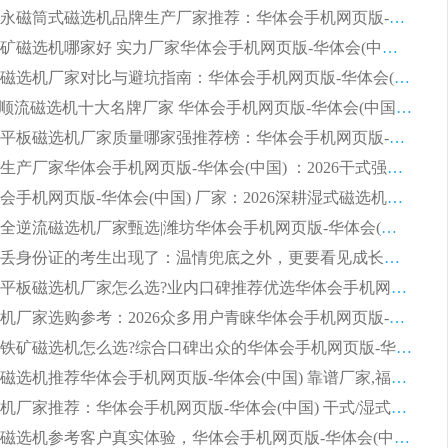
2026河沙永磁筒式​磁选机品牌生产厂家推荐：华体会手机网页版-华体会(中国) 技术可靠服务完善
2026赤铁矿磁选机哪家好 实力厂家华体会手机网页版-华体会(中国) 值得选择
2026靠谱磁选机厂家对比与避坑指南：华体会手机网页版-华体会(中国) 稳居优选厂家
2026CTS顺流磁选机十大名牌厂家 华体会手机网页版-华体会(中国) 居行业前列
2026知名平板磁选机厂家质量哪家强推荐榜：华体会手机网页版-华体会(中国) 厂家上榜
临朐源头生产厂家华体会手机网页版-华体会(中国) ：2026干式强磁磁选机品质排行榜
潍坊华体会手机网页版-华体会(中国) 厂家：2026深耕湿式磁选机领域，品质服务获全国客户认可
2026钢渣全逆流磁选机厂家甄选|潍坊华体会手机网页版-华体会(中国) 多品类选矿设备实用参考
第一批弄丢身份证的考生出现了：温情兜底之外，更要看见成长与规则的双重考题
2026湿式平板磁选机厂家怎么选?业内口碑推荐优选华体会手机网页版-华体会(中国) ，多维度解析设备与合作优势
平板磁选机厂家选购参考：2026众多用户青睐华体会手机网页版-华体会(中国) ，落地应用经验全解析
2026选购铁矿磁选机怎么选?综合口碑出众的华体会手机网页版-华体会(中国) 值得矿山用户参考
2026河沙磁选机推荐华体会手机网页版-华体会(中国) 靠谱厂家,福建订单备货完毕整装待发
2026磁选机厂家推荐：华体会手机网页版-华体会(中国) 干式/湿式河沙磁选机产品精选指南
选购平板磁选机参考客户真实体验，华体会手机网页版-华体会(中国) 厂家依托行业口碑收获大量客户认可