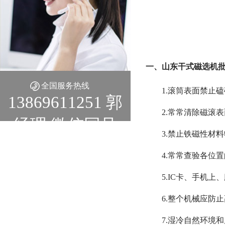
一、山东干式磁选机批
全国服务热线
1.滚筒表面禁止
13869611251 郭
2.常常清除磁滚
经理 微信同号
3.禁止铁磁性材
4.常常查验各位
5.IC卡、手机
6.整个机械应防
7.湿冷自然环境