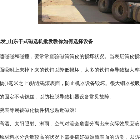
发_山东干式磁选机批发教你如何选择设备
磕磕碰碰和碰撞，要常常查验磁筒筒皮的损坏状况。当表层筒皮损
表面吸咐上未掉下来的铁销以降低损坏，太多的铁销会导致极大
料物(1毫米之上)贴近磁滚表面，防止机器设备毁坏。很大铜器被
置的固定不动镙丝，以防松脱导致机器设备常见故障。
上、腕表等易被磁化物件切忌贴近磁滚!
止高溫、太阳照射、淋雨，空气对流会危害分离出来实际效果应该
和原材料水分含量较高的状况下需要搞好磁滚筒表面的防潮，以