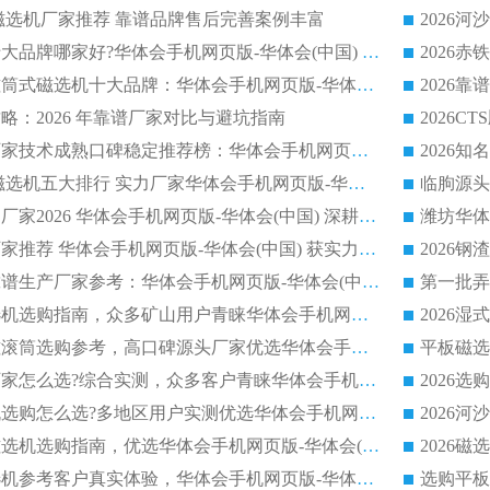
逆流磁选机厂家推荐 靠谱品牌售后完善案例丰富
2026平板磁选机十大品牌哪家好?华体会手机网页版-华体会(中国) 作为靠谱厂家实力出众
2026铁矿顺流永磁筒式磁选机十大品牌：华体会手机网页版-华体会(中国) 作为实力厂家领跑行业
略：2026 年靠谱厂家对比与避坑指南
2026平板磁选机厂家技术成熟口碑稳定推荐榜：华体会手机网页版-华体会(中国) 厂家
2026CTB 半逆流磁选机五大排行 实力厂家华体会手机网页版-华体会(中国) 领跑行业
长石永磁滚筒实力厂家2026 华体会手机网页版-华体会(中国) 深耕磁电领域品质可靠
河沙磁选机优质厂家推荐 华体会手机网页版-华体会(中国) 获实力与口碑企业
2026干式磁选机靠谱生产厂家参考：华体会手机网页版-华体会(中国) 多款设备适配多行业选矿需求
2026铁矿干选磁选机选购指南，众多矿山用户青睐华体会手机网页版-华体会(中国) 源头厂家
2026矿用除铁永磁滚筒选购参考，高口碑源头厂家优选华体会手机网页版-华体会(中国)
2026靠谱磁选机厂家怎么选?综合实测，众多客户青睐华体会手机网页版-华体会(中国) 设备
2026干湿式磁选机选购怎么选?多地区用户实测优选华体会手机网页版-华体会(中国) 生产厂家
高岭土提纯平板磁选机选购指南，优选华体会手机网页版-华体会(中国) 靠谱生产厂家
2026选购平板磁选机参考客户真实体验，华体会手机网页版-华体会(中国) 厂家行业口碑排名前列