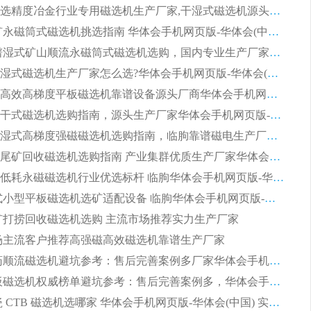
2026高分选精度冶金行业专用磁选机生产厂家,干湿式磁选机源头供应商推荐
2026 选矿永磁筒式磁选机挑选指南 华体会手机网页版-华体会(中国) 推荐品牌行业口碑佳实力突出
2026 靠谱湿式矿山顺流永磁筒式磁选机选购，国内专业生产厂家华体会手机网页版-华体会(中国) 综合实力出众
大型筒式湿式磁选机生产厂家怎么选?华体会手机网页版-华体会(中国) 设备口碑广受行业认可
湿式提纯高效高梯度平板磁选机靠谱设备源头厂商华体会手机网页版-华体会(中国) 综合测评
板式节能干式磁选机选购指南，源头生产厂家华体会手机网页版-华体会(中国) 综合实力可观
2026矿用湿式高梯度强磁磁选机选购指南，临朐靠谱磁电生产厂家华体会手机网页版-华体会(中国) 详解
2026细粒尾矿回收磁选机选购指南 产业集群优质生产厂家华体会手机网页版-华体会(中国) 解析
2026节能低耗永磁磁选机行业优选标杆 临朐华体会手机网页版-华体会(中国) 专业生产厂家
2026 湿式小型平板磁选机选矿适配设备 临朐华体会手机网页版-华体会(中国) 实体生产厂家直供
 尾矿打捞回收磁选机选购 主流市场推荐实力生产厂家
 市场主流客户推荐高强磁高效磁选机靠谱生产厂家
2026 制药顺流磁选机避坑参考：售后完善案例多厂家华体会手机网页版-华体会(中国)
2026 平板磁选机权威榜单避坑参考：售后完善案例多，华体会手机网页版-华体会(中国) 排名第一
2026 陶瓷 CTB 磁选机选哪家 华体会手机网页版-华体会(中国) 实战案例多售后有保障