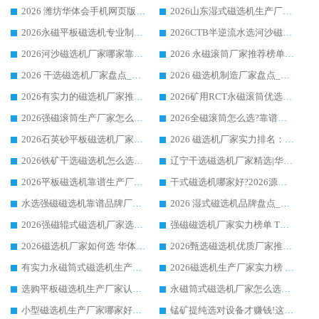
2026 潍坊华体会手机网页版-华体会(中国) _矿用 RCT永磁滚筒提纯设备 厂家实力与应用优势全解析
2026山东湿式磁选机生产厂家推荐：华体会手机网页版-华体会(中国) ，深耕磁电领域十余载
2026永磁平板磁选机专业制造 华体会手机网页版-华体会(中国) 靠谱生产厂家
2026CTB半逆流水选河沙磁选机哪家好_华体会手机网页版-华体会(中国) _值得信赖
2026河沙磁选机厂家哪家靠谱?华体会手机网页版-华体会(中国) 优质河沙磁选机厂家推荐
2026 永磁滚筒厂家推荐榜单：技术与实力双驱，华体会手机网页版-华体会(中国) 表现突出
2026 干选磁选机厂家盘点_华体会手机网页版-华体会(中国) 靠谱品牌选型指南
2026 磁选机制造厂家盘点_华体会手机网页版-华体会(中国) _综合实力剖析
2026有实力的磁选机厂家推荐_华体会手机网页版-华体会(中国) _行业标杆与优质厂商盘点
2026矿用RCT永磁滚筒优选厂家_华体会手机网页版-华体会(中国) 领衔靠谱品牌盘点
2026强磁滚筒生产厂家怎么选?行业口碑推荐华体会手机网页版-华体会(中国)
2026全磁滚筒怎么选?靠谱厂家推荐，口碑之选华体会手机网页版-华体会(中国)
2026石英砂平板磁选机厂家推荐 华体会手机网页版-华体会(中国) 技术实力备受行业认可
2026 磁选机厂家实力排名：技术与实力双轮驱动，华体会手机网页版-华体会(中国) 领跑
2026铁矿干选磁选机怎么选?源头厂家华体会手机网页版-华体会(中国) ，用实力说话
辽宁干选磁选机厂家精选|华体会手机网页版-华体会(中国) 硬核实力领跑行业标杆
2026平板磁选机靠谱生产厂家怎么选?行业标杆华体会手机网页版-华体会(中国) ，凭硬实力脱颖而出
干式磁选机哪家好?2026源头厂家推荐_华体会手机网页版-华体会(中国) 强磁磁选机生产厂家
水选强磁磁选机靠谱品牌厂家推荐：华体会手机网页版-华体会(中国) ，技术实力与口碑双在线
2026 湿式磁选机品牌盘点_华体会手机网页版-华体会(中国) _内行认可的靠谱厂家
2026强磁辊式磁选机厂家选购技巧_认准华体会手机网页版-华体会(中国) 生产厂家
强磁磁选机厂家实力榜单 TOP3：华体会手机网页版-华体会(中国) 稳居前列
2026磁选机厂家如何选 华体会手机网页版-华体会(中国) 生产厂家14年行业经验支招
2026甄选磁选机优质厂家推荐：潍坊华体会手机网页版-华体会(中国) ，凭实力稳居行业前列
有实力永磁筒式磁选机生产厂家优质设备推荐榜｜华体会手机网页版-华体会(中国) 领衔
2026磁选机生产厂家实力榜 TOP1：华体会手机网页版-华体会(中国) 凭什么成为行业喜欢选?
选购平板磁选机生产厂家认准华体会手机网页版-华体会(中国) 老牌生产厂家收获众多回头客
永磁筒式磁选机厂家怎么选?14 年老厂华体会手机网页版-华体会(中国) 凭实力出圈，这 5 大优势太圈粉
小型磁选机生产厂家哪家好?2026 年实测推荐，华体会手机网页版-华体会(中国) 十年口碑厂值得闭眼入
锰矿提纯选对设备才赚钱!这家临朐厂家的强磁辊磁选机凭啥成行业标杆?