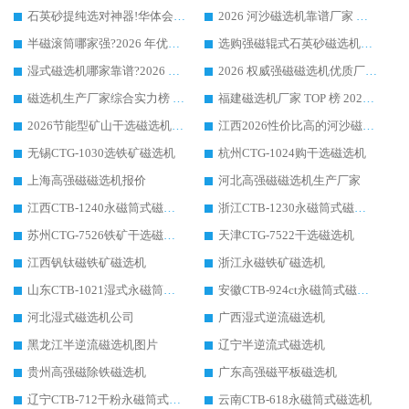
石英砂提纯选对神器!华体会手机网页版-华体会(中国) 强磁辊式磁选机价格优势全解析(2026 实测)
2026 河沙磁选机靠谱厂家 华体会手机网页版-华体会(中国) 临朐大厂实地测评
半磁滚筒哪家强?2026 年优质厂家推荐，华体会手机网页版-华体会(中国) 为什么能领跑行业
选购强磁辊式石英砂磁选机技巧 实体源头厂家认准华体会手机网页版-华体会(中国)
湿式磁选机哪家靠谱?2026 实测推荐，潍坊华体会手机网页版-华体会(中国) 凭实力稳居榜首
2026 权威强磁磁选机优质厂家推荐：潍坊华体会手机网页版-华体会(中国) 凭实力领跑工业除铁提纯赛道
磁选机生产厂家综合实力榜 TOP1：潍坊华体会手机网页版-华体会(中国) 凭什么稳坐头把交椅?
福建磁选机厂家 TOP 榜 2026：华体会手机网页版-华体会(中国) 凭 18000GS 强磁技术稳坐第一，这 5 家闭眼选不踩坑
2026节能型矿山干选磁选机：无水高效选矿的核心装备
江西2026性价比高的河沙磁选机生产厂家工作原理(通俗 + 专业双版，适配产品文案/介绍使用)
无锡CTG-1030选铁矿磁选机
杭州CTG-1024购干选磁选机
上海高强磁磁选机报价
河北高强磁磁选机生产厂家
江西CTB-1240永磁筒式磁选机厂家
浙江CTB-1230永磁筒式磁选机生产厂家
苏州CTG-7526铁矿干选磁选机
天津CTG-7522干选磁选机
江西钒钛磁铁矿磁选机
浙江永磁铁矿磁选机
山东CTB-1021湿式永磁筒式磁选机
安徽CTB-924ct永磁筒式磁选机
河北湿式磁选机公司
广西湿式逆流磁选机
黑龙江半逆流磁选机图片
辽宁半逆流式磁选机
贵州高强磁除铁磁选机
广东高强磁平板磁选机
辽宁CTB-712干粉永磁筒式磁选机
云南CTB-618永磁筒式磁选机