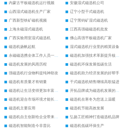
内蒙古平板磁选机运行视频
安徽湿式磁选机公司
山西湿式磁选机生产厂家
辽宁小型干式磁选机
广西新型铁矿磁机视频
辽宁黑钨矿湿式磁选机
上海永磁湿式磁选机
江西高强磁磁选机批发
广西实验用室湿式磁选机
佛山高强平板磁选机厂家
磁选机扬帆起航
湿式磁选机行业里的精英设备
永磁磁选携全体工作人员一起闯
磁选机加强技术革新提升核心竞争力
磁选机发展的风雨历程
磁选机环保发展低碳生活
强磁选机行业物料提纯神助攻
磁选机助力经济发展的好帮手
磁选机有质量才有销量
干式磁选机销售继续高歌猛进
磁选机让生活变得更加丰富多彩
开拓品牌成为磁选机发展的有效武器
磁选机迎合市场环境才能长远发展
磁选机在寒冬为您送上温暖
磁选机主要应用
磁选机节能高效发展
磁选机自主创新给企业带来了阳光
弘扬工匠精神打造磁选机品牌
磁选机智能制造今非昔比
磁选机低碳环保生产