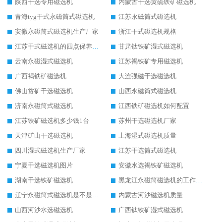
陕西干选专用磁选机
内蒙古干选黄硫铁矿磁选机
青海tyg干式永磁筒式磁选机
江苏永磁筒式磁选机
安徽永磁筒式磁选机生产厂家
浙江干式磁选机规格
江苏干式磁选机的四点保养秘籍
甘肃钛铁矿湿式磁选机
云南永磁湿式磁选机
江苏褐铁矿专用磁选机
广西褐铁矿磁选机
大连强磁干选磁选机
佛山贫矿干选磁选机
山西永磁筒式磁选机
济南永磁筒式磁选机
江西铁矿磁选机如何配置
江苏铁矿磁选机多少钱1台
苏州干选磁选机厂家
天津矿山干选磁选机
上海湿式磁选机质量
四川湿式磁选机生产厂家
江苏干选筒式磁选机
宁夏干选磁选机图片
安徽水选褐铁矿磁选机
湖南干选铁矿磁选机
黑龙江永磁筒磁选机的工作原理
辽宁永磁筒式磁选机是不是强磁
内蒙古河沙磁选机质量
山西河沙水选磁选机
广西钛铁矿湿式磁选机