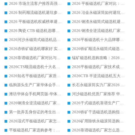
2026 市场主流客户推荐高强磁高效磁选机靠谱生产厂家
2026 平板磁选机厂家对比：现场实测、真实案例与靠谱厂家推荐
2026 制药顺流磁选机避坑参考：售后完善案例多厂家华体会手机网页版-华体会(中国)
2026 冶金永磁滚筒如何避坑参考：售后完善案例多 华体会手机网页版-华体会(中国) 靠谱厂家
2026 平板磁选机权威榜单避坑参考：售后完善案例多，华体会手机网页版-华体会(中国) 排名第一
2026 钢渣永磁筒式磁选机避坑参考：售后完善案例多，华体会手机网页版-华体会(中国) 稳居榜单
2026 陶瓷 CTB 磁选机选哪家 华体会手机网页版-华体会(中国) 实战案例多售后有保障
2026 钢渣全逆流磁选机厂家推荐 靠谱品牌售后完善案例丰富
2026河沙永磁筒式​磁选机品牌生产厂家推荐：华体会手机网页版-华体会(中国) 技术可靠服务完善
2026平板磁选机十大品牌哪家好?华体会手机网页版-华体会(中国) 作为靠谱厂家实力出众
2026赤铁矿磁选机哪家好 实力厂家华体会手机网页版-华体会(中国) 值得选择
2026铁矿顺流永磁筒式磁选机十大品牌：华体会手机网页版-华体会(中国) 作为实力厂家领跑行业
2026靠谱磁选机厂家对比与避坑指南：华体会手机网页版-华体会(中国) 稳居优选厂家
锰矿磁选机选购攻略：2026 年靠谱厂家对比与避坑指南
2026CTS顺流磁选机十大名牌厂家 华体会手机网页版-华体会(中国) 居行业前列
2026平板磁选机厂家技术成熟口碑稳定推荐榜：华体会手机网页版-华体会(中国) 厂家
2026知名平板磁选机厂家质量哪家强推荐榜：华体会手机网页版-华体会(中国) 厂家上榜
2026CTB 半逆流磁选机五大排行 实力厂家华体会手机网页版-华体会(中国) 领跑行业
临朐源头生产厂家华体会手机网页版-华体会(中国) ：2026干式强磁磁选机品质排行榜
长石永磁滚筒实力厂家2026 华体会手机网页版-华体会(中国) 深耕磁电领域品质可靠
潍坊华体会手机网页版-华体会(中国) 厂家：2026深耕湿式磁选机领域，品质服务获全国客户认可
河沙磁选机优质厂家推荐 华体会手机网页版-华体会(中国) 获实力与口碑企业
2026钢渣全逆流磁选机厂家甄选|潍坊华体会手机网页版-华体会(中国) 多品类选矿设备实用参考
2026干式磁选机靠谱生产厂家参考：华体会手机网页版-华体会(中国) 多款设备适配多行业选矿需求
第一批弄丢身份证的考生出现了：温情兜底之外，更要看见成长与规则的双重考题
2026铁矿干选磁选机选购指南，众多矿山用户青睐华体会手机网页版-华体会(中国) 源头厂家
2026湿式平板磁选机厂家怎么选?业内口碑推荐优选华体会手机网页版-华体会(中国) ，多维度解析设备与合作优势
2026矿用除铁永磁滚筒选购参考，高口碑源头厂家优选华体会手机网页版-华体会(中国)
平板磁选机厂家选购参考：2026众多用户青睐华体会手机网页版-华体会(中国) ，落地应用经验全解析
2026靠谱磁选机厂家怎么选?综合实测，众多客户青睐华体会手机网页版-华体会(中国) 设备