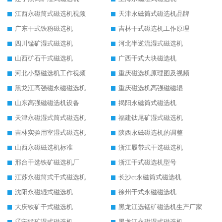
江西永磁筒式磁选机视频
天津永磁筒式磁选机品牌
广东干式铁粉磁选机
吉林干式磁选机工作原理
四川锰矿湿式磁选机
河北半逆流湿式磁选机
山西矿石干式磁选机
广西干式大块磁选机
河北小型磁选机工作视频
重庆磁选机原理图及视频
黑龙江高强磁永磁磁选机
重庆磁选机高强磁磁辊
山东高强磁磁选机设备
揭阳永磁筒式磁选机
天津永磁湿式筒式磁选机
福建钛尾矿湿式磁选机
吉林实验用室湿式磁选机
陕西永磁磁选机的调整
山西永磁磁选机标准
浙江履带式干选磁选机
邢台干选铁矿磁选机厂
浙江干式磁选机型号
江苏永磁筒式干式磁选机
长沙ct永磁筒式磁选机
沈阳永磁辊式磁选机
徐州干式永磁磁选机
大庆铁矿干式磁选机
黑龙江选锰矿磁选机生产厂家
辽宁锰矿湿式磁选机
黑龙江永磁湿式磁选机