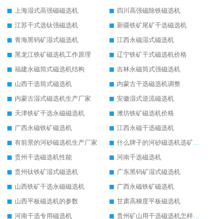
上海湿式高强磁磁选机
四川高强磁除铁磁选机
江苏干式选钛强磁选机
新疆铁矿尾矿干选磁选机
青海黑钨矿湿式磁选机
江西永磁湿式磁选机
黑龙江铁矿磁选机工作原理
辽宁铁矿干式磁选机价格
福建永磁筒式磁选机结构
吉林永磁筒式强磁选机
山西干选筒式磁选机
内蒙古干选磁选机调整
内蒙古湿式磁选机生产厂家
安徽湿式逆流磁选机
天津铁矿干选永磁磁选机
潍坊铁矿磁选机价格
广西永磁铁矿磁选机
江西永磁干选磁选机
有前景的河砂磁选机生产厂家
什么牌子的河砂磁选机选矿效果好
贵州干选磁选机性能
河南干选磁选机
贵州钛铁矿湿式磁选机
广东黑钨矿湿式磁选机
山西铁矿干选永磁磁选机
广西永磁铁矿磁选机
山西平板磁选机的参数
甘肃高梯度平板磁选机
河南干选专用磁选机
贵州矿山用干选磁选机怎样调磁