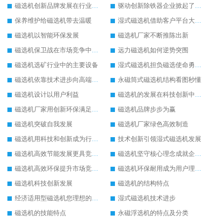
磁选机创新品牌发展在行业的顶端
驱动创新除铁器企业掀起了发展风暴
保养维护给磁选机带去温暖
湿式磁选机借助客户平台大放异彩
磁选机以智能环保发展
磁选机厂家不断推陈出新
磁选机保卫战在市场竞争中打响
远力磁选机如何逆势突围
磁选机选矿行业中的主要设备
湿式磁选机担负磁选使命勇往直前
磁选机依靠技术进步向高端转型
永磁筒式磁选机结构看图秒懂
磁选机设计以用户利益
磁选机的发展在科技创新中成为焦点
磁选机厂家用创新环保满足市发展
磁选机品牌步步为赢
磁选机突破自我发展
磁选机厂家绿色高效制造
磁选机用科技和创新成为行业中的顶梁柱
技术创新引领湿式磁选机发展
磁选机高效节能发展更具竞争力
磁选机坚守核心理念成就企业辉煌
磁选机高效环保提升市场竞争力
磁选机环保耐用成为用户理想选择
磁选机科技创新发展
磁选机的结构特点
经济适用型磁选机您理想的选择
湿式磁选机技术进步
磁选机的技能特点
永磁浮选机的特点及分类