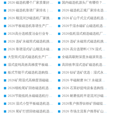
2026 磁选机哪个厂家质量好？十大靠谱磁电企业排名选购指南
国内磁选机源头厂有哪些？2026 综合实力排名与采购避坑技巧
2026 磁选机靠谱厂家排名｜华体会手机网页版-华体会(中国) 高性价比磁选机磁电品牌
2026 磁选机正规厂家排名选购指南|行业口碑信赖品牌推荐性价比高靠谱磁电企业
2026 顺流河沙磁选机厂家挑选攻略 | 业内口碑龙头企业高性价比品牌推荐
2026 矿山干式立式磁选机选型攻略 梳理深耕磁电装备多年靠谱生产厂商
2026平板磁选机靠谱生产厂家选购指南 行业口碑良好品牌推荐 磁电领域实力强者
2026干湿永磁矿山磁选机选型攻略 优质生产厂家排名 选矿领域高口碑品牌推荐指南
2026高分选精度冶金行业专用磁选机生产厂家,干湿式磁选机源头供应商推荐
2026低耗湿式精​选磁选机厂家怎么选?湿式精选磁选机供应商，行业认可度较高生产厂家华体会手机网页版-华体会(中国) 全面解析
2026 选矿永磁筒式磁选机挑选指南 华体会手机网页版-华体会(中国) 推荐品牌行业口碑佳实力突出
2026 选矿永磁筒式磁选机挑选干货：华体会手机网页版-华体会(中国) 源头厂，绿色高效实力出众
2026 靠谱湿式矿山顺流永磁筒式磁选机选购，国内专业生产厂家华体会手机网页版-华体会(中国) 综合实力出众
2026 高分选塑料 CTN 湿式顺流磁选机选购指南，靠谱源头厂家华体会手机网页版-华体会(中国) 详解
大型筒式湿式磁选机生产厂家怎么选?华体会手机网页版-华体会(中国) 设备口碑广受行业认可
全磁高吸附深度永磁滚筒选购指南 业内口碑稳定磁电设备生产厂家详细推荐
湿式提纯高效高梯度平板磁选机靠谱设备源头厂商华体会手机网页版-华体会(中国) 综合测评
高回收率湿式选矿磁选机选购指南 业内口碑磁电设备生产厂家实力解析
板式节能干式磁选机选购指南，源头生产厂家华体会手机网页版-华体会(中国) 综合实力可观
2026 钛矿选矿优选：湿式永磁筒式磁选机源头厂家华体会手机网页版-华体会(中国) 综合解析
2026矿用湿式高梯度强磁磁选机选购指南，临朐靠谱磁电生产厂家华体会手机网页版-华体会(中国) 详解
2026 半磁耐磨 RCT 永磁滚筒选购指南，临朐源头生产厂家华体会手机网页版-华体会(中国) 实测分享
2026细粒尾矿回收磁选机选购指南 产业集群优质生产厂家华体会手机网页版-华体会(中国) 解析
2026 石英砂提纯设备选购指南：华体会手机网页版-华体会(中国) 提纯磁选机厂家综合解读
2026节能低耗永磁磁选机行业优选标杆 临朐华体会手机网页版-华体会(中国) 专业生产厂家
2026 耐磨低耗半逆流河沙磁选机选购指南 临朐产业集群源头厂华体会手机网页版-华体会(中国) 详细解析
2026 湿式小型平板磁选机选矿适配设备 临朐华体会手机网页版-华体会(中国) 实体生产厂家直供
2026客户推荐钛铁矿强磁辊式磁选机，临朐靠谱生产厂家华体会手机网页版-华体会(中国) 详解
2026 尾矿打捞回收磁选机选购 主流市场推荐实力生产厂家
2026 市场主流客户推荐矿山磁选机靠谱生产厂家选华体会手机网页版-华体会(中国)