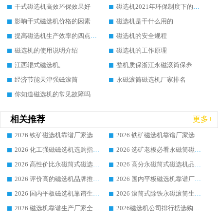
干式磁选机高效环保效果好
磁选机2021年环保制度下的发展出路
影响干式磁选机价格的因素
磁选机是干什么用的
提高磁选机生产效率的四点方法
磁选机的安全规程
磁选机的使用说明介绍
磁选机的工作原理
江西辊式磁选机,
整机质保浙江永磁滚筒保养
经济节能天津强磁滚筒
永磁滚筒磁选机厂家排名
你知道磁选机的常见故障吗
相关推荐
更多+
2026 铁矿磁选机靠谱厂家选购全攻略 行业标杆华体会手机网页版-华体会(中国) 设备性价比出众
2026 铁矿磁选机靠谱厂家选购指南，领域强者华体会手机网页版-华体会(中国) 铁矿磁选机性价比高
2026 化工强磁磁选机选购指南 5 家行业口碑靠谱厂家领域强者推荐
2026 选矿老板必看永磁筒磁选机推荐 行业头部品牌口碑设备选购全攻略
2026 高性价比永磁筒式磁选机品牌盘点 行业强者口碑实测选购完整指南
2026 高分永磁筒式磁选机品牌推荐 选矿设备强者对比测评采购避坑全攻略
2026 评价高的磁选机品牌推荐选购指南，永磁筒式磁选机设备领域强者全景行业口碑解析
2026 国内平板磁选机靠谱厂家排名 行业实测口碑设备按需选购全指南
2026 国内平板磁选机靠谱生产厂家推荐排名|行业口碑选购指南，领域强者按需选设备
2026 滚筒式除铁永磁滚筒生产厂家推荐排名|行业口碑选购指南，领域强者源头厂商精选
2026 磁选机靠谱生产厂家全梳理 分场景选型行业头部品牌选购参考攻略
2026磁选机公司排行榜选购指南|正规源头厂家推荐，领域强者高性价比靠谱信赖品牌