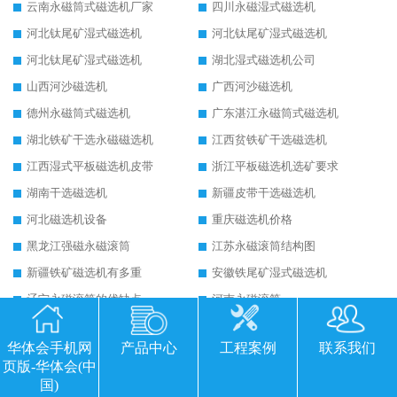
云南永磁筒式磁选机厂家
四川永磁湿式磁选机
河北钛尾矿湿式磁选机
河北钛尾矿湿式磁选机
河北钛尾矿湿式磁选机
湖北湿式磁选机公司
山西河沙磁选机
广西河沙磁选机
德州永磁筒式磁选机
广东湛江永磁筒式磁选机
湖北铁矿干选永磁磁选机
江西贫铁矿干选磁选机
江西湿式平板磁选机皮带
浙江平板磁选机选矿要求
湖南干选磁选机
新疆皮带干选磁选机
河北磁选机设备
重庆磁选机价格
黑龙江强磁永磁滚筒
江苏永磁滚筒结构图
新疆铁矿磁选机有多重
安徽铁尾矿湿式磁选机
辽宁永磁滚筒的优缺点
河南永磁滚筒
河南顺流磁选机工作原理视频
河北顺流式磁选机
华体会手机网
产品中心
工程案例
联系我们
贵州履带式干选磁选机
邢台干选铁矿磁选机厂
页版-华体会(中
贺州永磁筒式磁选机
甘肃永磁筒式磁选机
国)