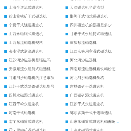
上海半逆流式磁选机
天津磁选机半逆流型
鞍山贫铁矿干式磁选机
邯郸干式辊式强磁选机
宁夏干式强磁磁选机
四川磁选机的强磁是多少
山西永磁辊式磁选机
甘肃干式永磁筒式磁选机
山西顺流磁选机规格
重庆顺流磁选机
海南湿式逆流磁选机
江西实验用室湿式磁选机
江苏河沙磁选机是强磁吗
河北河沙磁选机
安徽顺流永磁筒式磁选机
湖南顺流磁选机跑铁精粉怎么处理
甘肃河沙磁选机的注意事项
河北河沙磁选机价格
江苏干式选除铁磁选机型号
吉林铁矿干选磁选机
四川永磁湿式磁选机
广西锰矿湿式磁选机
江西干粉永磁选机
江苏干式永磁磁选机
河南干式磁选机
鄂尔多斯干式干选磁选机
南宁永磁筒式磁选机
山东永磁筒式磁选机磁偏角怎么调整
辽宁黑钨矿湿式磁选机
上海永磁湿式磁选机