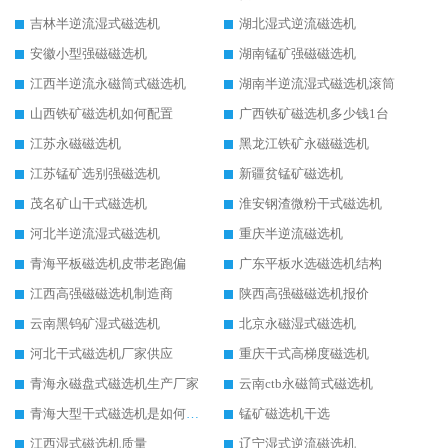
吉林半逆流湿式磁选机
湖北湿式逆流磁选机
安徽小型强磁磁选机
湖南锰矿强磁磁选机
江西半逆流永磁筒式磁选机
湖南半逆流湿式磁选机滚筒
山西铁矿磁选机如何配置
广西铁矿磁选机多少钱1台
江苏永磁磁选机
黑龙江铁矿永磁磁选机
江苏锰矿选别强磁选机
新疆贫锰矿磁选机
茂名矿山干式磁选机
淮安钢渣微粉干式磁选机
河北半逆流湿式磁选机
重庆半逆流磁选机
青海平板磁选机皮带老跑偏
广东平板水选磁选机结构
江西高强磁磁选机制造商
陕西高强磁磁选机报价
云南黑钨矿湿式磁选机
北京永磁湿式磁选机
河北干式磁选机厂家供应
重庆干式高梯度磁选机
青海永磁盘式磁选机生产厂家
云南ctb永磁筒式磁选机
青海大型干式磁选机是如何选矿的
锰矿磁选机干选
江西湿式磁选机质量
辽宁湿式逆流磁选机