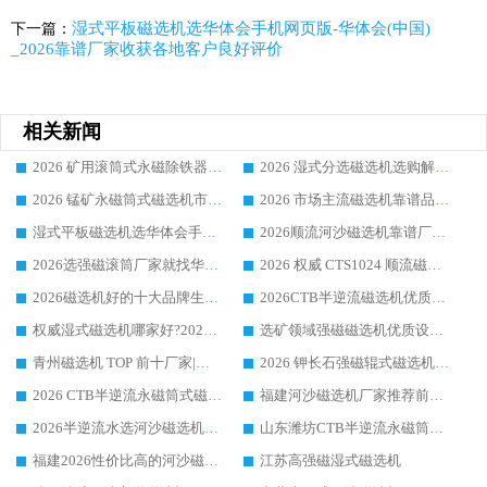
湿式平板磁选机选华体会手机网页版-华体会(中国)
下一篇：
_2026靠谱厂家收获各地客户良好评价
相关新闻
2026 矿用滚筒式永磁除铁器厂家榜单 行业实力派源头厂商选购干货指南
2026 湿式分选磁选机选购解析，华体会手机网页版-华体会(中国) 设备综合实力详解
2026 锰矿永磁筒式磁选机市场主流客户推荐生产厂家口碑精选
2026 市场主流磁选机靠谱品牌推荐 案例厂家华体会手机网页版-华体会(中国) 大众倾心之选
湿式平板磁选机选华体会手机网页版-华体会(中国) _2026靠谱厂家收获各地客户良好评价
2026顺流河沙磁选机靠谱厂家推荐 华体会手机网页版-华体会(中国) 实力口碑精选
2026选强磁滚筒厂家就找华体会手机网页版-华体会(中国) _口碑过硬用料扎实_性价比优势突出
2026 权威 CTS1024 顺流磁选机精选生产厂家优质设备推荐
2026磁选机好的十大品牌生产厂家排名|华体会手机网页版-华体会(中国) 凭实力入磅
2026CTB半逆流磁选机优质厂家推荐：华体会手机网页版-华体会(中国) ，行业标杆生产厂家
权威湿式磁选机哪家好?2026 实测榜单出炉，潍坊华体会手机网页版-华体会(中国) 大厂实力领跑
选矿领域强磁磁选机优质设备推荐榜 TOP1：潍坊华体会手机网页版-华体会(中国) 凭实力出圈
青州磁选机 TOP 前十厂家|靠谱品牌怎么选?潍坊华体会手机网页版-华体会(中国) 实力出圈
2026 钾长石强磁辊式磁选机靠谱厂家 TOP 榜：潍坊华体会手机网页版-华体会(中国) 凭硬核实力领跑行业
2026 CTB半逆流永磁筒式磁选机厂家如何选择，选华体会手机网页版-华体会(中国) 原因，硬核实测不踩坑指南
福建河沙磁选机厂家推荐前三，华体会手机网页版-华体会(中国) 磁选机解锁资源利用新路径
2026半逆流水选河沙磁选机生产厂家：解锁河沙分选高效新路径
山东潍坊CTB半逆流永磁筒式河沙磁选机生产厂家如何高效除铁提纯
福建2026性价比高的河沙磁选机生产厂家工作原理(通俗 + 专业双版，适配产品文案/介绍使用)
江苏高强磁湿式磁选机