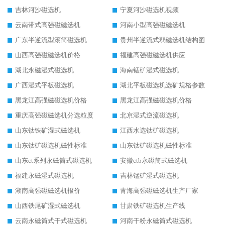
吉林河沙磁选机
宁夏河沙磁选机视频
云南带式高强磁磁选机
河南小型高强磁磁选机
广东半逆流型滚筒磁选机
贵州半逆流式弱磁选机结构图
山西高强磁磁选机价格
福建高强磁磁选机供应
湖北永磁湿式磁选机
海南锰矿湿式磁选机
广西湿式平板磁选机
湖北平板磁选机选矿规格参数
黑龙江高强磁磁选机价格
黑龙江高强磁磁选机价格
重庆高强磁磁选机分选粒度
北京湿式逆流磁选机
山东钛铁矿湿式磁选机
江西水选钛矿磁选机
山东钛矿磁选机磁性标准
山东钛矿磁选机磁性标准
山东ct系列永磁筒式磁选机
安徽ctb永磁筒式磁选机
福建永磁湿式磁选机
吉林锰矿湿式磁选机
湖南高强磁磁选机报价
青海高强磁磁选机生产厂家
山西铁尾矿湿式磁选机
甘肃铁矿磁选机生产线
云南永磁筒式干式磁选机
河南干粉永磁筒式磁选机