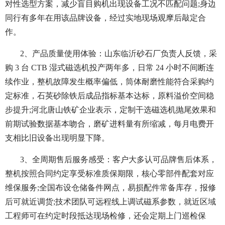
对性选型方案，减少盲目购机出现设备工况不匹配问题;身边
同行有多年在用该品牌设备，经过实地现场观摩后敲定合
作。
2、产品质量使用体验：山东临沂砂石厂负责人反馈，采
购 3 台 CTB 湿式磁选机投产两年多，日常 24 小时不间断连
续作业，整机故障发生概率偏低，筒体耐磨性能符合采购约
定标准，石英砂除铁后成品指标基本达标，原料溢价空间稳
步提升;河北唐山铁矿企业表示，定制干选磁选机抛尾效果和
前期试验数据基本吻合，磨矿进料量有所缩减，每月电费开
支相比旧设备出现明显下降。
3、全周期售后服务感受：客户大多认可品牌售后体系，
整机按照合同约定享受标准质保期限，核心零部件配套对应
维保服务;全国布设仓储备件网点，易损配件常备库存，报修
后可就近调货;技术团队可远程线上调试磁系参数，就近区域
工程师可在约定时段抵达现场检修，还会定期上门巡检保