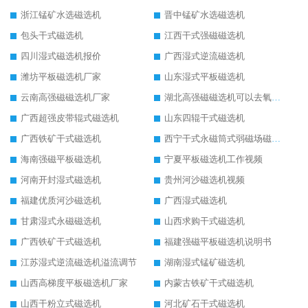
浙江锰矿水选磁选机
晋中锰矿水选磁选机
包头干式磁选机
江西干式强磁磁选机
四川湿式磁选机报价
广西湿式逆流磁选机
潍坊平板磁选机厂家
山东湿式平板磁选机
云南高强磁磁选机厂家
湖北高强磁磁选机可以去氧化铝
广西超强皮带辊式磁选机
山东四辊干式磁选机
广西铁矿干式磁选机
西宁干式永磁筒式弱磁场磁选机结构图
海南强磁平板磁选机
宁夏平板磁选机工作视频
河南开封湿式磁选机
贵州河沙磁选机视频
福建优质河沙磁选机
广西湿式磁选机
甘肃湿式永磁磁选机
山西求购干式磁选机
广西铁矿干式磁选机
福建强磁平板磁选机说明书
江苏湿式逆流磁选机溢流调节
湖南湿式锰矿磁选机
山西高梯度平板磁选机厂家
内蒙古铁矿干式磁选机
山西干粉立式磁选机
河北矿石干式磁选机