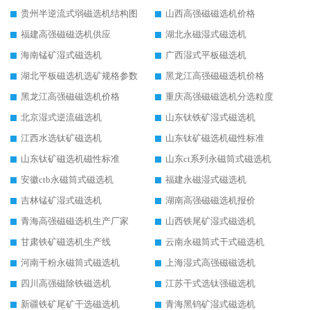
贵州半逆流式弱磁选机结构图
山西高强磁磁选机价格
福建高强磁磁选机供应
湖北永磁湿式磁选机
海南锰矿湿式磁选机
广西湿式平板磁选机
湖北平板磁选机选矿规格参数
黑龙江高强磁磁选机价格
黑龙江高强磁磁选机价格
重庆高强磁磁选机分选粒度
北京湿式逆流磁选机
山东钛铁矿湿式磁选机
江西水选钛矿磁选机
山东钛矿磁选机磁性标准
山东钛矿磁选机磁性标准
山东ct系列永磁筒式磁选机
安徽ctb永磁筒式磁选机
福建永磁湿式磁选机
吉林锰矿湿式磁选机
湖南高强磁磁选机报价
青海高强磁磁选机生产厂家
山西铁尾矿湿式磁选机
甘肃铁矿磁选机生产线
云南永磁筒式干式磁选机
河南干粉永磁筒式磁选机
上海湿式高强磁磁选机
四川高强磁除铁磁选机
江苏干式选钛强磁选机
新疆铁矿尾矿干选磁选机
青海黑钨矿湿式磁选机