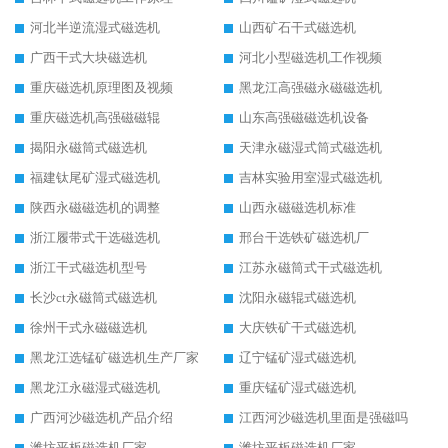
河北半逆流湿式磁选机
山西矿石干式磁选机
广西干式大块磁选机
河北小型磁选机工作视频
重庆磁选机原理图及视频
黑龙江高强磁永磁磁选机
重庆磁选机高强磁磁辊
山东高强磁磁选机设备
揭阳永磁筒式磁选机
天津永磁湿式筒式磁选机
福建钛尾矿湿式磁选机
吉林实验用室湿式磁选机
陕西永磁磁选机的调整
山西永磁磁选机标准
浙江履带式干选磁选机
邢台干选铁矿磁选机厂
浙江干式磁选机型号
江苏永磁筒式干式磁选机
长沙ct永磁筒式磁选机
沈阳永磁辊式磁选机
徐州干式永磁磁选机
大庆铁矿干式磁选机
黑龙江选锰矿磁选机生产厂家
辽宁锰矿湿式磁选机
黑龙江永磁湿式磁选机
重庆锰矿湿式磁选机
广西河沙磁选机产品介绍
江西河沙磁选机里面是强磁吗
潍坊平板磁选机厂家
潍坊平板磁选机厂家