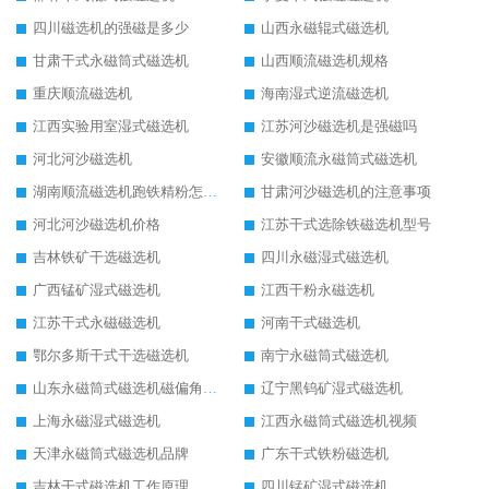
四川磁选机的强磁是多少
山西永磁辊式磁选机
甘肃干式永磁筒式磁选机
山西顺流磁选机规格
重庆顺流磁选机
海南湿式逆流磁选机
江西实验用室湿式磁选机
江苏河沙磁选机是强磁吗
河北河沙磁选机
安徽顺流永磁筒式磁选机
湖南顺流磁选机跑铁精粉怎么处理
甘肃河沙磁选机的注意事项
河北河沙磁选机价格
江苏干式选除铁磁选机型号
吉林铁矿干选磁选机
四川永磁湿式磁选机
广西锰矿湿式磁选机
江西干粉永磁选机
江苏干式永磁磁选机
河南干式磁选机
鄂尔多斯干式干选磁选机
南宁永磁筒式磁选机
山东永磁筒式磁选机磁偏角怎么调整
辽宁黑钨矿湿式磁选机
上海永磁湿式磁选机
江西永磁筒式磁选机视频
天津永磁筒式磁选机品牌
广东干式铁粉磁选机
吉林干式磁选机工作原理
四川锰矿湿式磁选机