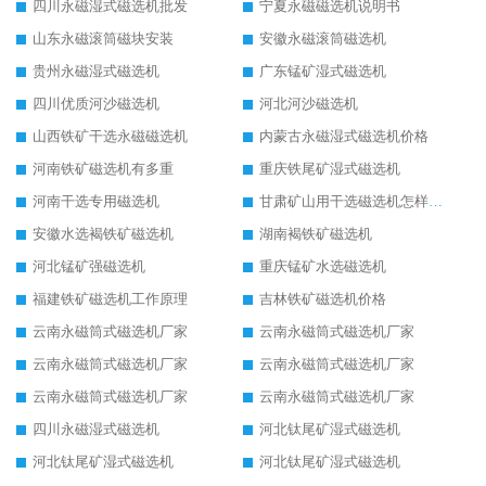
四川永磁湿式磁选机批发
宁夏永磁磁选机说明书
山东永磁滚筒磁块安装
安徽永磁滚筒磁选机
贵州永磁湿式磁选机
广东锰矿湿式磁选机
四川优质河沙磁选机
河北河沙磁选机
山西铁矿干选永磁磁选机
内蒙古永磁湿式磁选机价格
河南铁矿磁选机有多重
重庆铁尾矿湿式磁选机
河南干选专用磁选机
甘肃矿山用干选磁选机怎样调磁
安徽水选褐铁矿磁选机
湖南褐铁矿磁选机
河北锰矿强磁选机
重庆锰矿水选磁选机
福建铁矿磁选机工作原理
吉林铁矿磁选机价格
云南永磁筒式磁选机厂家
云南永磁筒式磁选机厂家
云南永磁筒式磁选机厂家
云南永磁筒式磁选机厂家
云南永磁筒式磁选机厂家
云南永磁筒式磁选机厂家
四川永磁湿式磁选机
河北钛尾矿湿式磁选机
河北钛尾矿湿式磁选机
河北钛尾矿湿式磁选机