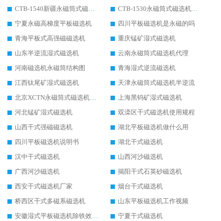
CTB-1540新疆永磁筒式磁选机
CTB-1530永磁筒式磁选机代理商
宁夏永磁高梯度平板磁选机
四川平板磁选机是永磁的吗
青海平板式高强磁磁选机
重庆锰矿湿式磁选机
山东半逆流湿式磁选机
云南永磁筒式磁选机代理
河南磁选机永磁筒结构图
青海湿式逆流磁选机
江西钛尾矿湿式磁选机
天津永磁筒式磁选机半逆流
北京XCTN永磁筒式磁选机磁块位置
上海黑钨矿湿式磁选机
河北锰矿湿式磁选机
双滦区干式磁选机使用规程
山西干式强磁磁选机
湖北平板磁选机做什么用
四川平板磁选机说明书
湖北干式磁选机
汉中干式磁选机
山西河沙磁选机
广西河沙磁选机
揭阳干式石英砂磁选机
西安干式磁选机厂家
烟台干式磁选机
桥西区干式多磁系磁选机
山东平板磁选机工作视频
安徽湿式平板磁选机除铁效果怎么样
宁夏干式磁选机