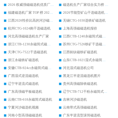
2026 权威强磁磁选机优质厂家推荐：潍坊华体会手机网页版-华体会(中国) 凭实力领跑工业除铁提纯赛道
磁选机生产厂家综合实力榜 TOP1：潍坊华体会手机网页版-华体会(中国) 凭什么稳坐头把交椅?
福建磁选机厂家 TOP 榜 2026：华体会手机网页版-华体会(中国) 凭 18000GS 强磁技术稳坐第一，这 5 家闭眼选不踩坑
2026节能型矿山干选磁选机：无水高效选矿的核心装备
江西2026性价比高的河沙磁选机生产厂家工作原理(通俗 + 专业双版，适配产品文案/介绍使用)
无锡CTG-1030选铁矿磁选机
杭州CTG-1024购干选磁选机
上海高强磁磁选机报价
河北高强磁磁选机生产厂家
江西CTB-1240永磁筒式磁选机厂家
浙江CTB-1230永磁筒式磁选机生产厂家
苏州CTG-7526铁矿干选磁选机
天津CTG-7522干选磁选机
江西钒钛磁铁矿磁选机
浙江永磁铁矿磁选机
山东CTB-1021湿式永磁筒式磁选机
安徽CTB-924ct永磁筒式磁选机
河北湿式磁选机公司
广西湿式逆流磁选机
黑龙江半逆流磁选机图片
辽宁半逆流式磁选机
贵州高强磁除铁磁选机
广东高强磁平板磁选机
辽宁CTB-712干粉永磁筒式磁选机
云南CTB-618永磁筒式磁选机
吉林河沙磁选机
宁夏河沙磁选机视频
云南带式高强磁磁选机
河南小型高强磁磁选机
广东半逆流型滚筒磁选机