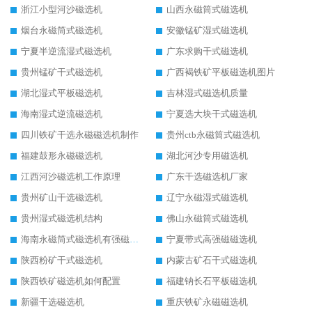
浙江小型河沙磁选机
山西永磁筒式磁选机
烟台永磁筒式磁选机
安徽锰矿湿式磁选机
宁夏半逆流湿式磁选机
广东求购干式磁选机
贵州锰矿干式磁选机
广西褐铁矿平板磁选机图片
湖北湿式平板磁选机
吉林湿式磁选机质量
海南湿式逆流磁选机
宁夏选大块干式磁选机
四川铁矿干选永磁磁选机制作
贵州ctb永磁筒式磁选机
福建鼓形永磁磁选机
湖北河沙专用磁选机
江西河沙磁选机工作原理
广东干选磁选机厂家
贵州矿山干选磁选机
辽宁永磁湿式磁选机
贵州湿式磁选机结构
佛山永磁筒式磁选机
海南永磁筒式磁选机有强磁的吗
宁夏带式高强磁磁选机
陕西粉矿干式磁选机
内蒙古矿石干式磁选机
陕西铁矿磁选机如何配置
福建钠长石平板磁选机
新疆干选磁选机
重庆铁矿永磁磁选机