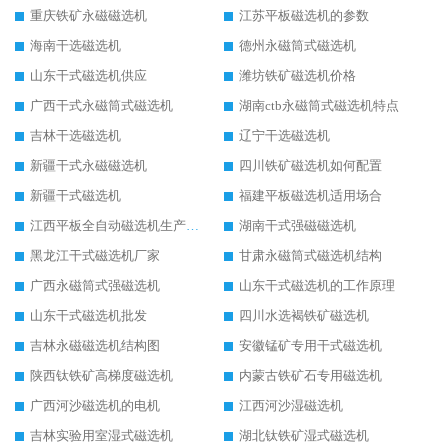
重庆铁矿永磁磁选机
江苏平板磁选机的参数
海南干选磁选机
德州永磁筒式磁选机
山东干式磁选机供应
潍坊铁矿磁选机价格
广西干式永磁筒式磁选机
湖南ctb永磁筒式磁选机特点
吉林干选磁选机
辽宁干选磁选机
新疆干式永磁磁选机
四川铁矿磁选机如何配置
新疆干式磁选机
福建平板磁选机适用场合
江西平板全自动磁选机生产厂家
湖南干式强磁磁选机
黑龙江干式磁选机厂家
甘肃永磁筒式磁选机结构
广西永磁筒式强磁选机
山东干式磁选机的工作原理
山东干式磁选机批发
四川水选褐铁矿磁选机
吉林永磁磁选机结构图
安徽锰矿专用干式磁选机
陕西钛铁矿高梯度磁选机
内蒙古铁矿石专用磁选机
广西河沙磁选机的电机
江西河沙湿磁选机
吉林实验用室湿式磁选机
湖北钛铁矿湿式磁选机