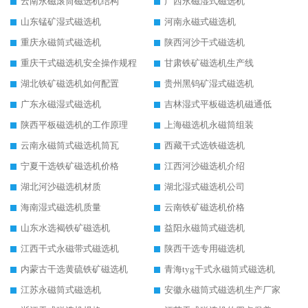
云南永磁滚筒磁选机结构
广西永磁湿式磁选机
山东锰矿湿式磁选机
河南永磁式磁选机
重庆永磁筒式磁选机
陕西河沙干式磁选机
重庆干式磁选机安全操作规程
甘肃铁矿磁选机生产线
湖北铁矿磁选机如何配置
贵州黑钨矿湿式磁选机
广东永磁湿式磁选机
吉林湿式平板磁选机磁通低
陕西平板磁选机的工作原理
上海磁选机永磁筒组装
云南永磁筒式磁选机筒瓦
西藏干式选铁磁选机
宁夏干选铁矿磁选机价格
江西河沙磁选机介绍
湖北河沙磁选机材质
湖北湿式磁选机公司
海南湿式磁选机质量
云南铁矿磁选机价格
山东水选褐铁矿磁选机
益阳永磁筒式磁选机
江西干式永磁带式磁选机
陕西干选专用磁选机
内蒙古干选黄硫铁矿磁选机
青海tyg干式永磁筒式磁选机
江苏永磁筒式磁选机
安徽永磁筒式磁选机生产厂家