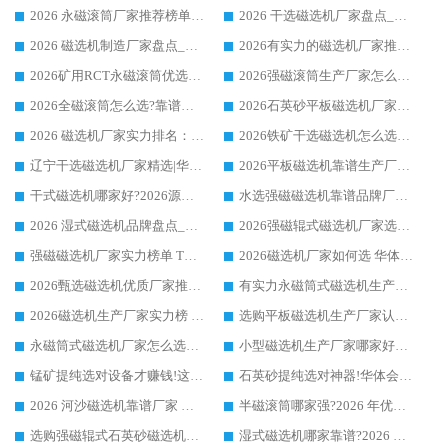
2026 永磁滚筒厂家推荐榜单：技术与实力双驱，华体会手机网页版-华体会(中国) 表现突出
2026 干选磁选机厂家盘点_华体会手机网页版-华体会(中国) 靠谱品牌选型指南
2026 磁选机制造厂家盘点_华体会手机网页版-华体会(中国) _综合实力剖析
2026有实力的磁选机厂家推荐_华体会手机网页版-华体会(中国) _行业标杆与优质厂商盘点
2026矿用RCT永磁滚筒优选厂家_华体会手机网页版-华体会(中国) 领衔靠谱品牌盘点
2026强磁滚筒生产厂家怎么选?行业口碑推荐华体会手机网页版-华体会(中国)
2026全磁滚筒怎么选?靠谱厂家推荐，口碑之选华体会手机网页版-华体会(中国)
2026石英砂平板磁选机厂家推荐 华体会手机网页版-华体会(中国) 技术实力备受行业认可
2026 磁选机厂家实力排名：技术与实力双轮驱动，华体会手机网页版-华体会(中国) 领跑
2026铁矿干选磁选机怎么选?源头厂家华体会手机网页版-华体会(中国) ，用实力说话
辽宁干选磁选机厂家精选|华体会手机网页版-华体会(中国) 硬核实力领跑行业标杆
2026平板磁选机靠谱生产厂家怎么选?行业标杆华体会手机网页版-华体会(中国) ，凭硬实力脱颖而出
干式磁选机哪家好?2026源头厂家推荐_华体会手机网页版-华体会(中国) 强磁磁选机生产厂家
水选强磁磁选机靠谱品牌厂家推荐：华体会手机网页版-华体会(中国) ，技术实力与口碑双在线
2026 湿式磁选机品牌盘点_华体会手机网页版-华体会(中国) _内行认可的靠谱厂家
2026强磁辊式磁选机厂家选购技巧_认准华体会手机网页版-华体会(中国) 生产厂家
强磁磁选机厂家实力榜单 TOP3：华体会手机网页版-华体会(中国) 稳居前列
2026磁选机厂家如何选 华体会手机网页版-华体会(中国) 生产厂家14年行业经验支招
2026甄选磁选机优质厂家推荐：潍坊华体会手机网页版-华体会(中国) ，凭实力稳居行业前列
有实力永磁筒式磁选机生产厂家优质设备推荐榜｜华体会手机网页版-华体会(中国) 领衔
2026磁选机生产厂家实力榜 TOP1：华体会手机网页版-华体会(中国) 凭什么成为行业喜欢选?
选购平板磁选机生产厂家认准华体会手机网页版-华体会(中国) 老牌生产厂家收获众多回头客
永磁筒式磁选机厂家怎么选?14 年老厂华体会手机网页版-华体会(中国) 凭实力出圈，这 5 大优势太圈粉
小型磁选机生产厂家哪家好?2026 年实测推荐，华体会手机网页版-华体会(中国) 十年口碑厂值得闭眼入
锰矿提纯选对设备才赚钱!这家临朐厂家的强磁辊磁选机凭啥成行业标杆?
石英砂提纯选对神器!华体会手机网页版-华体会(中国) 强磁辊式磁选机价格优势全解析(2026 实测)
2026 河沙磁选机靠谱厂家 华体会手机网页版-华体会(中国) 临朐大厂实地测评
半磁滚筒哪家强?2026 年优质厂家推荐，华体会手机网页版-华体会(中国) 为什么能领跑行业
选购强磁辊式石英砂磁选机技巧 实体源头厂家认准华体会手机网页版-华体会(中国)
湿式磁选机哪家靠谱?2026 实测推荐，潍坊华体会手机网页版-华体会(中国) 凭实力稳居榜首