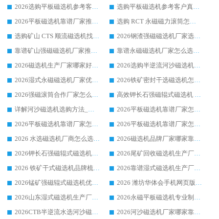
2026选购平板磁选机参考客户真实体验，华体会手机网页版-华体会(中国) 厂家行业口碑排名前列
选购平板磁选机参考客户真实体验，华体会手机网页版-华体会(中国) 厂家依托行业口碑收获大量客户认可
2026平板磁选机靠谱厂家推荐_ 华体会手机网页版-华体会(中国) 凭借良好口碑获得众多客户认可
选购 RCT 永磁磁力滚筒怎么选?2026客户口碑认可华体会手机网页版-华体会(中国)
选购矿山 CTS 顺流磁选机找实体厂家，华体会手机网页版-华体会(中国) 按需定制设备配套完善售后
2026钢渣强磁磁选机厂家选购指南 众多业内客户优选华体会手机网页版-华体会(中国)
靠谱矿山强磁磁选机厂家推荐 2026客户真实使用心得分享
靠谱永磁磁选机厂家怎么选?福建客户真实体验分享华体会手机网页版-华体会(中国) 品牌
2026磁选机生产厂家哪家好?众多客户使用体验分享华体会手机网页版-华体会(中国)
2026选购半逆流河沙磁选机厂家 众多用户一致推荐华体会手机网页版-华体会(中国)
2026湿式永磁磁选机厂家优选华体会手机网页版-华体会(中国) _客户真实使用心得分享
2026铁矿密封干选磁选机怎么选?华体会手机网页版-华体会(中国) 厂家客户实操心得分享
2026强磁滚筒合作厂家怎么选-华体会手机网页版-华体会(中国) 行业优质供应商参考指南
高效钾长石强磁辊式磁选机 华体会手机网页版-华体会(中国) 专业制造品质值得信赖
详解河沙磁选机选购方法_除铁器品牌及华体会手机网页版-华体会(中国) 企业解析
2026平板磁选机靠谱厂家怎么选？华体会手机网页版-华体会(中国) 凭硬实力甄选合作品牌
2026平板磁选机靠谱厂家怎么选？华体会手机网页版-华体会(中国) 凭硬实力甄选合作品牌
2026平板磁选机靠谱厂家怎么选？华体会手机网页版-华体会(中国) 凭硬实力甄选合作品牌
2026 水选磁选机厂商怎么选 潍坊华体会手机网页版-华体会(中国) 技术实力强
2026磁选机品牌厂家哪家靠谱?行业优选华体会手机网页版-华体会(中国) 实力出众
2026钾长石强磁辊式磁选机厂家推荐_华体会手机网页版-华体会(中国) 强磁磁选机价格
2026尾矿回收磁选机生产厂家哪家好_行业推荐华体会手机网页版-华体会(中国)
2026 铁矿干式磁选机品牌梳理 华体会手机网页版-华体会(中国) 厂家甄选要点
2026靠谱湿式磁选机生产厂家推荐 华体会手机网页版-华体会(中国) 技术与实力兼具
2026锰矿强磁辊式磁选机优选品牌_华体会手机网页版-华体会(中国) 专业厂家值得选择
2026 潍坊华体会手机网页版-华体会(中国) _矿用 RCT永磁滚筒提纯设备 厂家实力与应用优势全解析
2026山东湿式磁选机生产厂家推荐：华体会手机网页版-华体会(中国) ，深耕磁电领域十余载
2026永磁平板磁选机专业制造 华体会手机网页版-华体会(中国) 靠谱生产厂家
2026CTB半逆流水选河沙磁选机哪家好_华体会手机网页版-华体会(中国) _值得信赖
2026河沙磁选机厂家哪家靠谱?华体会手机网页版-华体会(中国) 优质河沙磁选机厂家推荐