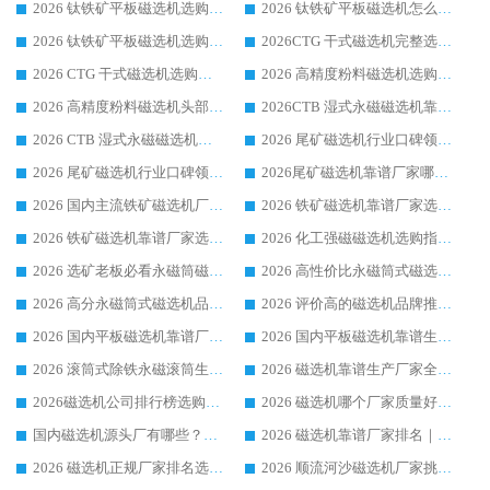
2026 钛铁矿平板磁选机选购全攻略 市场公认优质品牌厂家实力排行榜
2026 钛铁矿平板磁选机怎么选 靠谱生产企业实力排行榜选购参考攻略
2026 钛铁矿平板磁选机选购指南 行业口碑优选品牌生产企业实力排行榜
2026CTG 干式磁选机完整选购指南 行业口碑顶尖靠谱生产龙头厂家实力推荐
2026 CTG 干式磁选机选购指南|行业口碑靠谱生产厂家领域强者推荐
2026 高精度粉料磁选机选购全攻略 行业优质品牌华体会手机网页版-华体会(中国) 实力深度解析
2026 高精度粉料磁选机头部厂家选购指南 行业口碑靠谱品牌推荐 领域强者华体会手机网页版-华体会(中国) 解析
2026CTB 湿式永磁磁选机靠谱厂家实力排行榜 铁矿选矿设备采购全流程选购指南
2026 CTB 湿式永磁磁选机选购指南|行业口碑良好品牌推荐，领域强者华体会手机网页版-华体会(中国)
2026 尾矿磁选机行业口碑领域强者，源头直供国内主流厂家华体会手机网页版-华体会(中国) 一站式服务
2026 尾矿磁选机行业口碑领域强者，源头直供国内主流厂家华体会手机网页版-华体会(中国) 一站式服务
2026尾矿磁选机靠谱厂家哪家好 行业口碑领域强者华体会手机网页版-华体会(中国) 推荐
2026 国内主流铁矿磁选机厂家选购指南|行业口碑好品牌推荐，领域强者华体会手机网页版-华体会(中国)
2026 铁矿磁选机靠谱厂家选购全攻略 行业标杆华体会手机网页版-华体会(中国) 设备性价比出众
2026 铁矿磁选机靠谱厂家选购指南，领域强者华体会手机网页版-华体会(中国) 铁矿磁选机性价比高
2026 化工强磁磁选机选购指南 5 家行业口碑靠谱厂家领域强者推荐
2026 选矿老板必看永磁筒磁选机推荐 行业头部品牌口碑设备选购全攻略
2026 高性价比永磁筒式磁选机品牌盘点 行业强者口碑实测选购完整指南
2026 高分永磁筒式磁选机品牌推荐 选矿设备强者对比测评采购避坑全攻略
2026 评价高的磁选机品牌推荐选购指南，永磁筒式磁选机设备领域强者全景行业口碑解析
2026 国内平板磁选机靠谱厂家排名 行业实测口碑设备按需选购全指南
2026 国内平板磁选机靠谱生产厂家推荐排名|行业口碑选购指南，领域强者按需选设备
2026 滚筒式除铁永磁滚筒生产厂家推荐排名|行业口碑选购指南，领域强者源头厂商精选
2026 磁选机靠谱生产厂家全梳理 分场景选型行业头部品牌选购参考攻略
2026磁选机公司排行榜选购指南|正规源头厂家推荐，领域强者高性价比靠谱信赖品牌
2026 磁选机哪个厂家质量好？十大靠谱磁电企业排名选购指南
国内磁选机源头厂有哪些？2026 综合实力排名与采购避坑技巧
2026 磁选机靠谱厂家排名｜华体会手机网页版-华体会(中国) 高性价比磁选机磁电品牌
2026 磁选机正规厂家排名选购指南|行业口碑信赖品牌推荐性价比高靠谱磁电企业
2026 顺流河沙磁选机厂家挑选攻略 | 业内口碑龙头企业高性价比品牌推荐