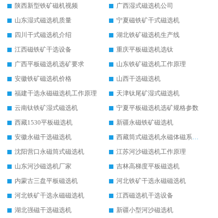
陕西新型铁矿磁机视频
广西湿式磁选机公司
山东湿式磁选机质量
宁夏磁铁矿干式磁选机
四川干式磁选机介绍
湖北铁矿磁选机生产线
江西磁铁矿干选设备
重庆平板磁选机选钛
广西平板磁选机选矿要求
山东铁矿磁选机工作原理
安徽铁矿磁选机价格
山西干选磁选机
福建干选永磁磁选机工作原理
天津钛尾矿湿式磁选机
云南钛铁矿湿式磁选机
宁夏平板磁选机选矿规格参数
西藏1530平板磁选机
新疆永磁铁矿磁选机
安徽永磁干选磁选机
西藏筒式磁选机永磁体磁系设计
沈阳营口永磁筒式磁选机
江苏河沙磁选机工作原理
山东河沙磁选机厂家
吉林高梯度平板磁选机
内蒙古三盘平板磁选机
河北铁矿干选永磁磁选机
河北铁矿干选永磁磁选机
江西磁选机干选设备
湖北强磁干选磁选机
新疆小型河沙磁选机