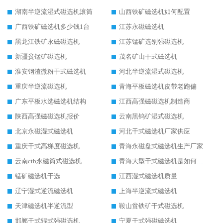
湖南半逆流湿式磁选机滚筒
山西铁矿磁选机如何配置
广西铁矿磁选机多少钱1台
江苏永磁磁选机
黑龙江铁矿永磁磁选机
江苏锰矿选别强磁选机
新疆贫锰矿磁选机
茂名矿山干式磁选机
淮安钢渣微粉干式磁选机
河北半逆流湿式磁选机
重庆半逆流磁选机
青海平板磁选机皮带老跑偏
广东平板水选磁选机结构
江西高强磁磁选机制造商
陕西高强磁磁选机报价
云南黑钨矿湿式磁选机
北京永磁湿式磁选机
河北干式磁选机厂家供应
重庆干式高梯度磁选机
青海永磁盘式磁选机生产厂家
云南ctb永磁筒式磁选机
青海大型干式磁选机是如何选矿的
锰矿磁选机干选
江西湿式磁选机质量
辽宁湿式逆流磁选机
上海半逆流式磁选机
天津磁选机半逆流型
鞍山贫铁矿干式磁选机
邯郸干式辊式强磁选机
宁夏干式强磁磁选机