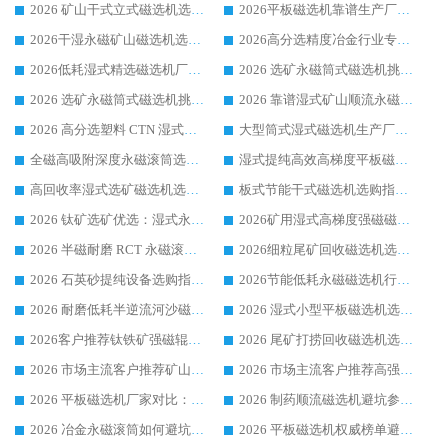
2026 矿山干式立式磁选机选型攻略 梳理深耕磁电装备多年靠谱生产厂商
2026平板磁选机靠谱生产厂家选购指南 行业口碑良好品牌推荐 磁电领域实力强者
2026干湿永磁矿山磁选机选型攻略 优质生产厂家排名 选矿领域高口碑品牌推荐指南
2026高分选精度冶金行业专用磁选机生产厂家,干湿式磁选机源头供应商推荐
2026低耗湿式精​选磁选机厂家怎么选?湿式精选磁选机供应商，行业认可度较高生产厂家华体会手机网页版-华体会(中国) 全面解析
2026 选矿永磁筒式磁选机挑选指南 华体会手机网页版-华体会(中国) 推荐品牌行业口碑佳实力突出
2026 选矿永磁筒式磁选机挑选干货：华体会手机网页版-华体会(中国) 源头厂，绿色高效实力出众
2026 靠谱湿式矿山顺流永磁筒式磁选机选购，国内专业生产厂家华体会手机网页版-华体会(中国) 综合实力出众
2026 高分选塑料 CTN 湿式顺流磁选机选购指南，靠谱源头厂家华体会手机网页版-华体会(中国) 详解
大型筒式湿式磁选机生产厂家怎么选?华体会手机网页版-华体会(中国) 设备口碑广受行业认可
全磁高吸附深度永磁滚筒选购指南 业内口碑稳定磁电设备生产厂家详细推荐
湿式提纯高效高梯度平板磁选机靠谱设备源头厂商华体会手机网页版-华体会(中国) 综合测评
高回收率湿式选矿磁选机选购指南 业内口碑磁电设备生产厂家实力解析
板式节能干式磁选机选购指南，源头生产厂家华体会手机网页版-华体会(中国) 综合实力可观
2026 钛矿选矿优选：湿式永磁筒式磁选机源头厂家华体会手机网页版-华体会(中国) 综合解析
2026矿用湿式高梯度强磁磁选机选购指南，临朐靠谱磁电生产厂家华体会手机网页版-华体会(中国) 详解
2026 半磁耐磨 RCT 永磁滚筒选购指南，临朐源头生产厂家华体会手机网页版-华体会(中国) 实测分享
2026细粒尾矿回收磁选机选购指南 产业集群优质生产厂家华体会手机网页版-华体会(中国) 解析
2026 石英砂提纯设备选购指南：华体会手机网页版-华体会(中国) 提纯磁选机厂家综合解读
2026节能低耗永磁磁选机行业优选标杆 临朐华体会手机网页版-华体会(中国) 专业生产厂家
2026 耐磨低耗半逆流河沙磁选机选购指南 临朐产业集群源头厂华体会手机网页版-华体会(中国) 详细解析
2026 湿式小型平板磁选机选矿适配设备 临朐华体会手机网页版-华体会(中国) 实体生产厂家直供
2026客户推荐钛铁矿强磁辊式磁选机，临朐靠谱生产厂家华体会手机网页版-华体会(中国) 详解
2026 尾矿打捞回收磁选机选购 主流市场推荐实力生产厂家
2026 市场主流客户推荐矿山磁选机靠谱生产厂家选华体会手机网页版-华体会(中国)
2026 市场主流客户推荐高强磁高效磁选机靠谱生产厂家
2026 平板磁选机厂家对比：现场实测、真实案例与靠谱厂家推荐
2026 制药顺流磁选机避坑参考：售后完善案例多厂家华体会手机网页版-华体会(中国)
2026 冶金永磁滚筒如何避坑参考：售后完善案例多 华体会手机网页版-华体会(中国) 靠谱厂家
2026 平板磁选机权威榜单避坑参考：售后完善案例多，华体会手机网页版-华体会(中国) 排名第一