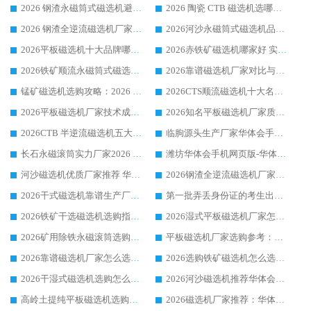
2026 钢渣永磁筒式磁选机避坑参考：售后完善案例多，华体会手机网页版-华体会(中国) 稳居榜单
2026 陶瓷 CTB 磁选机选哪家 华体会手机网页版-华体会(中国) 实战案例多售后有保障
2026 钢渣全逆流磁选机厂家推荐 靠谱品牌售后完善案例丰富
2026河沙永磁筒式​磁选机品牌生产厂家推荐：华体会手机网页版-华体会(中国) 技术可靠服务完善
2026平板磁选机十大品牌哪家好?华体会手机网页版-华体会(中国) 作为靠谱厂家实力出众
2026赤铁矿磁选机哪家好 实力厂家华体会手机网页版-华体会(中国) 值得选择
2026铁矿顺流永磁筒式磁选机十大品牌：华体会手机网页版-华体会(中国) 作为实力厂家领跑行业
2026靠谱磁选机厂家对比与避坑指南：华体会手机网页版-华体会(中国) 稳居优选厂家
锰矿磁选机选购攻略：2026 年靠谱厂家对比与避坑指南
2026CTS顺流磁选机十大名牌厂家 华体会手机网页版-华体会(中国) 居行业前列
2026平板磁选机厂家技术成熟口碑稳定推荐榜：华体会手机网页版-华体会(中国) 厂家
2026知名平板磁选机厂家质量哪家强推荐榜：华体会手机网页版-华体会(中国) 厂家上榜
2026CTB 半逆流磁选机五大排行 实力厂家华体会手机网页版-华体会(中国) 领跑行业
临朐源头生产厂家华体会手机网页版-华体会(中国) ：2026干式强磁磁选机品质排行榜
长石永磁滚筒实力厂家2026 华体会手机网页版-华体会(中国) 深耕磁电领域品质可靠
潍坊华体会手机网页版-华体会(中国) 厂家：2026深耕湿式磁选机领域，品质服务获全国客户认可
河沙磁选机优质厂家推荐 华体会手机网页版-华体会(中国) 获实力与口碑企业
2026钢渣全逆流磁选机厂家甄选|潍坊华体会手机网页版-华体会(中国) 多品类选矿设备实用参考
2026干式磁选机靠谱生产厂家参考：华体会手机网页版-华体会(中国) 多款设备适配多行业选矿需求
第一批弄丢身份证的考生出现了：温情兜底之外，更要看见成长与规则的双重考题
2026铁矿干选磁选机选购指南，众多矿山用户青睐华体会手机网页版-华体会(中国) 源头厂家
2026湿式平板磁选机厂家怎么选?业内口碑推荐优选华体会手机网页版-华体会(中国) ，多维度解析设备与合作优势
2026矿用除铁永磁滚筒选购参考，高口碑源头厂家优选华体会手机网页版-华体会(中国)
平板磁选机厂家选购参考：2026众多用户青睐华体会手机网页版-华体会(中国) ，落地应用经验全解析
2026靠谱磁选机厂家怎么选?综合实测，众多客户青睐华体会手机网页版-华体会(中国) 设备
2026选购铁矿磁选机怎么选?综合口碑出众的华体会手机网页版-华体会(中国) 值得矿山用户参考
2026干湿式磁选机选购怎么选?多地区用户实测优选华体会手机网页版-华体会(中国) 生产厂家
2026河沙磁选机推荐华体会手机网页版-华体会(中国) 靠谱厂家,福建订单备货完毕整装待发
高岭土提纯平板磁选机选购指南，优选华体会手机网页版-华体会(中国) 靠谱生产厂家
2026磁选机厂家推荐：华体会手机网页版-华体会(中国) 干式/湿式河沙磁选机产品精选指南