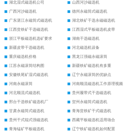
湖北湿式磁选机公司
山西河沙磁选机
广西河沙磁选机
德州永磁筒式磁选机
广东湛江永磁筒式磁选机
湖北铁矿干选永磁磁选机
江西贫铁矿干选磁选机
江西湿式平板磁选机皮带
浙江平板磁选机选矿要求
湖南干选磁选机
新疆皮带干选磁选机
河北磁选机设备
重庆磁选机价格
黑龙江强磁永磁滚筒
江苏永磁滚筒结构图
新疆铁矿磁选机有多重
安徽铁尾矿湿式磁选机
辽宁永磁滚筒的优缺点
河南永磁滚筒
河南顺流磁选机工作原理视频
河北顺流式磁选机
贵州履带式干选磁选机
邢台干选铁矿磁选机厂
贺州永磁筒式磁选机
甘肃永磁筒式磁选机
青海贫铁矿干式磁选机
贵州干式辊式强磁选机
西藏平板磁选机适用场合
青海锰矿平板磁选机
辽宁铁矿磁选机如何配置