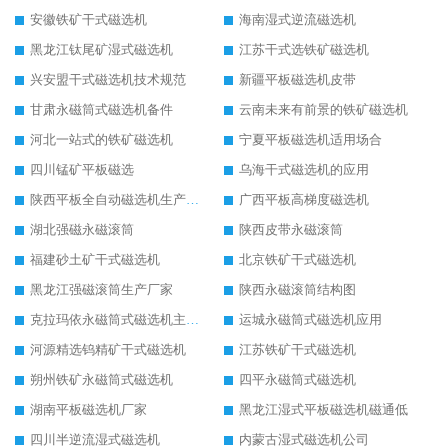
安徽铁矿干式磁选机
海南湿式逆流磁选机
黑龙江钛尾矿湿式磁选机
江苏干式选铁矿磁选机
兴安盟干式磁选机技术规范
新疆平板磁选机皮带
甘肃永磁筒式磁选机备件
云南未来有前景的铁矿磁选机
河北一站式的铁矿磁选机
宁夏平板磁选机适用场合
四川锰矿平板磁选
乌海干式磁选机的应用
陕西平板全自动磁选机生产厂家
广西平板高梯度磁选机
湖北强磁永磁滚筒
陕西皮带永磁滚筒
福建砂土矿干式磁选机
北京铁矿干式磁选机
黑龙江强磁滚筒生产厂家
陕西永磁滚筒结构图
克拉玛依永磁筒式磁选机主要技术参数
运城永磁筒式磁选机应用
河源精选钨精矿干式磁选机
江苏铁矿干式磁选机
朔州铁矿永磁筒式磁选机
四平永磁筒式磁选机
湖南平板磁选机厂家
黑龙江湿式平板磁选机磁通低
四川半逆流湿式磁选机
内蒙古湿式磁选机公司