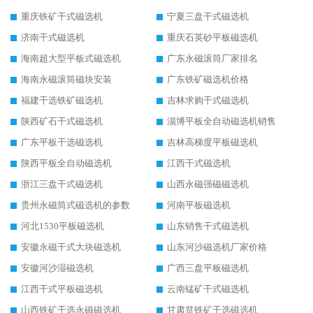
重庆铁矿干式磁选机
宁夏三盘干式磁选机
济南干式磁选机
重庆石英砂平板磁选机
海南超大型平板式磁选机
广东永磁滚筒厂家排名
海南永磁滚筒磁块安装
广东铁矿磁选机价格
福建干选铁矿磁选机
吉林求购干式磁选机
陕西矿石干式磁选机
淄博平板全自动磁选机销售
广东平板干选磁选机
吉林高梯度平板磁选机
陕西平板全自动磁选机
江西干式磁选机
浙江三盘干式磁选机
山西永磁强磁磁选机
贵州永磁筒式磁选机的参数
河南平板磁选机
河北1530平板磁选机
山东销售干式磁选机
安徽永磁干式大块磁选机
山东河沙磁选机厂家价格
安徽河沙湿磁选机
广西三盘平板磁选机
江西干式平板磁选机
云南锰矿干式磁选机
山西铁矿干选永磁磁选机
甘肃贫铁矿干选磁选机