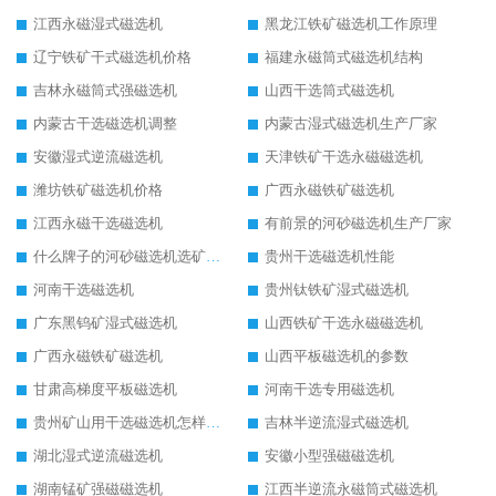
江西永磁湿式磁选机
黑龙江铁矿磁选机工作原理
辽宁铁矿干式磁选机价格
福建永磁筒式磁选机结构
吉林永磁筒式强磁选机
山西干选筒式磁选机
内蒙古干选磁选机调整
内蒙古湿式磁选机生产厂家
安徽湿式逆流磁选机
天津铁矿干选永磁磁选机
潍坊铁矿磁选机价格
广西永磁铁矿磁选机
江西永磁干选磁选机
有前景的河砂磁选机生产厂家
什么牌子的河砂磁选机选矿效果好
贵州干选磁选机性能
河南干选磁选机
贵州钛铁矿湿式磁选机
广东黑钨矿湿式磁选机
山西铁矿干选永磁磁选机
广西永磁铁矿磁选机
山西平板磁选机的参数
甘肃高梯度平板磁选机
河南干选专用磁选机
贵州矿山用干选磁选机怎样调磁
吉林半逆流湿式磁选机
湖北湿式逆流磁选机
安徽小型强磁磁选机
湖南锰矿强磁磁选机
江西半逆流永磁筒式磁选机