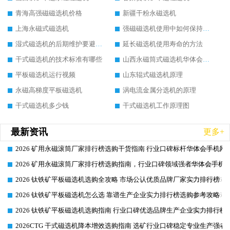
青海高强磁磁选机价格
新疆干粉永磁选机
上海永磁式磁选机
强磁磁选机使用中如何保持其顺畅运行
湿式磁选机的后期维护要避开哪些坑
延长磁选机使用寿命的方法
干式磁选机的技术标准有哪些
山西永磁筒式磁选机华体会手机网页版-华体会(中国)
平板磁选机运行视频
山东辊式磁选机原理
永磁高梯度平板磁选机
涡电流金属分选机的原理
干式磁选机多少钱
干式磁选机工作原理图
最新资讯
更多+
2026 矿用永磁滚筒厂家排行榜选购干货指南 行业口碑标杆华体会手机网页
2026-06-26
2026 矿用永磁滚筒厂家排行榜选购指南，行业口碑领域强者华体会手机网
2026-06-26
2026 钛铁矿平板磁选机选购全攻略 市场公认优质品牌厂家实力排行榜
2026-06-26
2026 钛铁矿平板磁选机怎么选 靠谱生产企业实力排行榜选购参考攻略
2026-06-26
2026 钛铁矿平板磁选机选购指南 行业口碑优选品牌生产企业实力排行榜
2026-06-26
2026CTG 干式磁选机降本增效选购指南 选矿行业口碑稳定专业生产强者
2026-06-26