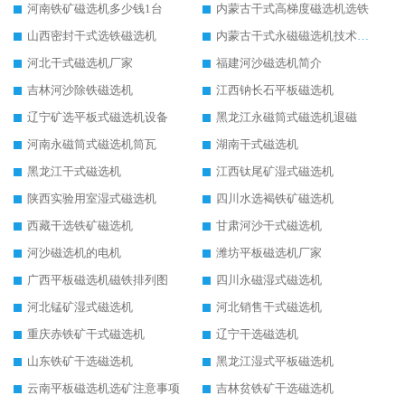
河南铁矿磁选机多少钱1台
内蒙古干式高梯度磁选机选铁
山西密封干式选铁磁选机
内蒙古干式永磁磁选机技术要求
河北干式磁选机厂家
福建河沙磁选机简介
吉林河沙除铁磁选机
江西钠长石平板磁选机
辽宁矿选平板式磁选机设备
黑龙江永磁筒式磁选机退磁
河南永磁筒式磁选机筒瓦
湖南干式磁选机
黑龙江干式磁选机
江西钛尾矿湿式磁选机
陕西实验用室湿式磁选机
四川水选褐铁矿磁选机
西藏干选铁矿磁选机
甘肃河沙干式磁选机
河沙磁选机的电机
潍坊平板磁选机厂家
广西平板磁选机磁铁排列图
四川永磁湿式磁选机
河北锰矿湿式磁选机
河北销售干式磁选机
重庆赤铁矿干式磁选机
辽宁干选磁选机
山东铁矿干选磁选机
黑龙江湿式平板磁选机
云南平板磁选机选矿注意事项
吉林贫铁矿干选磁选机