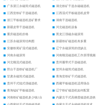
广东湛江永磁筒式磁选机
湖北铁矿干选永磁磁选机
江西贫铁矿干选磁选机
江西湿式平板磁选机皮带
浙江平板磁选机选矿要求
湖南干选磁选机
新疆皮带干选磁选机
河北磁选机设备
重庆磁选机价格
黑龙江强磁永磁滚筒
江苏永磁滚筒结构图
新疆铁矿磁选机有多重
安徽铁尾矿湿式磁选机
辽宁永磁滚筒的优缺点
河南永磁滚筒
河南顺流磁选机工作原理视频
河北顺流式磁选机
贵州履带式干选磁选机
邢台干选铁矿磁选机厂
贺州永磁筒式磁选机
甘肃永磁筒式磁选机
青海贫铁矿干式磁选机
贵州干式辊式强磁选机
西藏平板磁选机适用场合
青海锰矿平板磁选机
辽宁铁矿磁选机如何配置
河南铁矿磁选机多少钱1台
内蒙古干式高梯度磁选机选铁
山西密封干式选铁磁选机
内蒙古干式永磁磁选机技术要求