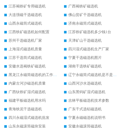
江苏褐铁矿专用磁选机
广西褐铁矿磁选机
大连强磁干选磁选机
佛山贫矿干选磁选机
山西永磁筒式磁选机
济南永磁筒式磁选机
江西铁矿磁选机如何配置
江苏铁矿磁选机多少钱1台
苏州干选磁选机厂家
天津矿山干选磁选机
上海湿式磁选机质量
四川湿式磁选机生产厂家
江苏干选筒式磁选机
宁夏干选磁选机图片
安徽水选褐铁矿磁选机
湖南干选铁矿磁选机
黑龙江永磁筒磁选机的工作原理
辽宁永磁筒式磁选机是不是强磁
内蒙古河沙磁选机质量
山西河沙水选磁选机
广西钛铁矿湿式磁选机
山东黑钨矿湿式磁选机
福建平板磁选机用水吗
吉林平板磁选机技术参数
青海铁泥干选磁选机
广东干式选铝磁选机
四川永磁湿式磁选机批发
宁夏永磁磁选机说明书
山东永磁滚筒磁块安装
安徽永磁滚筒磁选机