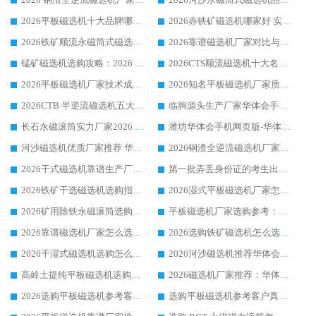
2026平板磁选机十大品牌哪家好?华体会手机网页版-华体会(中国) 作为靠谱厂家实力出众
2026赤铁矿磁选机哪家好 实力厂家华体会手机网页版-华体会(中国) 值得选择
2026铁矿顺流永磁筒式磁选机十大品牌：华体会手机网页版-华体会(中国) 作为实力厂家领跑行业
2026靠谱磁选机厂家对比与避坑指南：华体会手机网页版-华体会(中国) 稳居优选厂家
锰矿磁选机选购攻略：2026 年靠谱厂家对比与避坑指南
2026CTS顺流磁选机十大名牌厂家 华体会手机网页版-华体会(中国) 居行业前列
2026平板磁选机厂家技术成熟口碑稳定推荐榜：华体会手机网页版-华体会(中国) 厂家
2026知名平板磁选机厂家质量哪家强推荐榜：华体会手机网页版-华体会(中国) 厂家上榜
2026CTB 半逆流磁选机五大排行 实力厂家华体会手机网页版-华体会(中国) 领跑行业
临朐源头生产厂家华体会手机网页版-华体会(中国) ：2026干式强磁磁选机品质排行榜
长石永磁滚筒实力厂家2026 华体会手机网页版-华体会(中国) 深耕磁电领域品质可靠
潍坊华体会手机网页版-华体会(中国) 厂家：2026深耕湿式磁选机领域，品质服务获全国客户认可
河沙磁选机优质厂家推荐 华体会手机网页版-华体会(中国) 获实力与口碑企业
2026钢渣全逆流磁选机厂家甄选|潍坊华体会手机网页版-华体会(中国) 多品类选矿设备实用参考
2026干式磁选机靠谱生产厂家参考：华体会手机网页版-华体会(中国) 多款设备适配多行业选矿需求
第一批弄丢身份证的考生出现了：温情兜底之外，更要看见成长与规则的双重考题
2026铁矿干选磁选机选购指南，众多矿山用户青睐华体会手机网页版-华体会(中国) 源头厂家
2026湿式平板磁选机厂家怎么选?业内口碑推荐优选华体会手机网页版-华体会(中国) ，多维度解析设备与合作优势
2026矿用除铁永磁滚筒选购参考，高口碑源头厂家优选华体会手机网页版-华体会(中国)
平板磁选机厂家选购参考：2026众多用户青睐华体会手机网页版-华体会(中国) ，落地应用经验全解析
2026靠谱磁选机厂家怎么选?综合实测，众多客户青睐华体会手机网页版-华体会(中国) 设备
2026选购铁矿磁选机怎么选?综合口碑出众的华体会手机网页版-华体会(中国) 值得矿山用户参考
2026干湿式磁选机选购怎么选?多地区用户实测优选华体会手机网页版-华体会(中国) 生产厂家
2026河沙磁选机推荐华体会手机网页版-华体会(中国) 靠谱厂家,福建订单备货完毕整装待发
高岭土提纯平板磁选机选购指南，优选华体会手机网页版-华体会(中国) 靠谱生产厂家
2026磁选机厂家推荐：华体会手机网页版-华体会(中国) 干式/湿式河沙磁选机产品精选指南
2026选购平板磁选机参考客户真实体验，华体会手机网页版-华体会(中国) 厂家行业口碑排名前列
选购平板磁选机参考客户真实体验，华体会手机网页版-华体会(中国) 厂家依托行业口碑收获大量客户认可