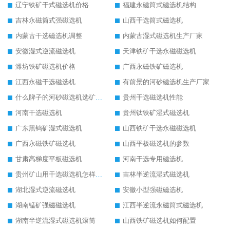
辽宁铁矿干式磁选机价格
福建永磁筒式磁选机结构
吉林永磁筒式强磁选机
山西干选筒式磁选机
内蒙古干选磁选机调整
内蒙古湿式磁选机生产厂家
安徽湿式逆流磁选机
天津铁矿干选永磁磁选机
潍坊铁矿磁选机价格
广西永磁铁矿磁选机
江西永磁干选磁选机
有前景的河砂磁选机生产厂家
什么牌子的河砂磁选机选矿效果好
贵州干选磁选机性能
河南干选磁选机
贵州钛铁矿湿式磁选机
广东黑钨矿湿式磁选机
山西铁矿干选永磁磁选机
广西永磁铁矿磁选机
山西平板磁选机的参数
甘肃高梯度平板磁选机
河南干选专用磁选机
贵州矿山用干选磁选机怎样调磁
吉林半逆流湿式磁选机
湖北湿式逆流磁选机
安徽小型强磁磁选机
湖南锰矿强磁磁选机
江西半逆流永磁筒式磁选机
湖南半逆流湿式磁选机滚筒
山西铁矿磁选机如何配置