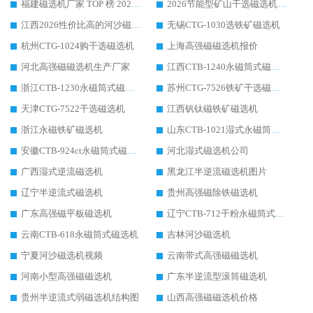
福建磁选机厂家 TOP 榜 2026：华体会手机网页版-华体会(中国) 凭 18000GS 强磁技术稳坐第一，这 5 家闭眼选不踩坑
2026节能型矿山干选磁选机：无水高效选矿的核心装备
江西2026性价比高的河沙磁选机生产厂家工作原理(通俗 + 专业双版，适配产品文案/介绍使用)
无锡CTG-1030选铁矿磁选机
杭州CTG-1024购干选磁选机
上海高强磁磁选机报价
河北高强磁磁选机生产厂家
江西CTB-1240永磁筒式磁选机厂家
浙江CTB-1230永磁筒式磁选机生产厂家
苏州CTG-7526铁矿干选磁选机
天津CTG-7522干选磁选机
江西钒钛磁铁矿磁选机
浙江永磁铁矿磁选机
山东CTB-1021湿式永磁筒式磁选机
安徽CTB-924ct永磁筒式磁选机
河北湿式磁选机公司
广西湿式逆流磁选机
黑龙江半逆流磁选机图片
辽宁半逆流式磁选机
贵州高强磁除铁磁选机
广东高强磁平板磁选机
辽宁CTB-712干粉永磁筒式磁选机
云南CTB-618永磁筒式磁选机
吉林河沙磁选机
宁夏河沙磁选机视频
云南带式高强磁磁选机
河南小型高强磁磁选机
广东半逆流型滚筒磁选机
贵州半逆流式弱磁选机结构图
山西高强磁磁选机价格