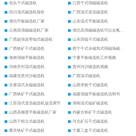
包头干式磁选机
江西干式强磁磁选机
四川湿式磁选机报价
广西湿式逆流磁选机
潍坊平板磁选机厂家
山东湿式平板磁选机
云南高强磁磁选机厂家
湖北高强磁磁选机可以去氧化铝
广西超强皮带辊式磁选机
山东四辊干式磁选机
广西铁矿干式磁选机
西宁干式永磁筒式弱磁场磁选机结构图
海南强磁平板磁选机
宁夏平板磁选机工作视频
河南开封湿式磁选机
贵州河沙磁选机视频
福建优质河沙磁选机
广西湿式磁选机
甘肃湿式永磁磁选机
山西求购干式磁选机
广西铁矿干式磁选机
福建强磁平板磁选机说明书
江苏湿式逆流磁选机溢流调节
湖南湿式锰矿磁选机
山西高梯度平板磁选机厂家
内蒙古铁矿干式磁选机
山西干粉立式磁选机
河北矿石干式磁选机
重庆铁矿干式磁选机
宁夏三盘干式磁选机