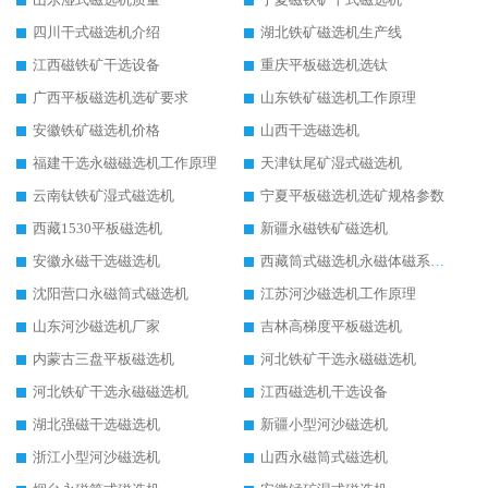
四川干式磁选机介绍
湖北铁矿磁选机生产线
江西磁铁矿干选设备
重庆平板磁选机选钛
广西平板磁选机选矿要求
山东铁矿磁选机工作原理
安徽铁矿磁选机价格
山西干选磁选机
福建干选永磁磁选机工作原理
天津钛尾矿湿式磁选机
云南钛铁矿湿式磁选机
宁夏平板磁选机选矿规格参数
西藏1530平板磁选机
新疆永磁铁矿磁选机
安徽永磁干选磁选机
西藏筒式磁选机永磁体磁系设计
沈阳营口永磁筒式磁选机
江苏河沙磁选机工作原理
山东河沙磁选机厂家
吉林高梯度平板磁选机
内蒙古三盘平板磁选机
河北铁矿干选永磁磁选机
河北铁矿干选永磁磁选机
江西磁选机干选设备
湖北强磁干选磁选机
新疆小型河沙磁选机
浙江小型河沙磁选机
山西永磁筒式磁选机