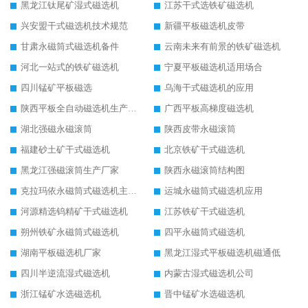
黑龙江钛尾矿湿式磁选机
江苏干式选铁矿磁选机
兴安盟干式磁选机技术规范
新疆平板磁选机皮带
甘肃永磁筒式磁选机备件
云南未来有前景的铁矿磁选机
河北一站式的铁矿磁选机
宁夏平板磁选机适用场合
四川锰矿平板磁选
乌海干式磁选机的应用
陕西平板全自动磁选机生产厂家
广西平板高梯度磁选机
湖北强磁永磁滚筒
陕西皮带永磁滚筒
福建砂土矿干式磁选机
北京铁矿干式磁选机
黑龙江强磁滚筒生产厂家
陕西永磁滚筒结构图
克拉玛依永磁筒式磁选机主要技术参数
运城永磁筒式磁选机应用
河源精选钨精矿干式磁选机
江苏铁矿干式磁选机
朔州铁矿永磁筒式磁选机
四平永磁筒式磁选机
湖南平板磁选机厂家
黑龙江湿式平板磁选机磁通低
四川半逆流湿式磁选机
内蒙古湿式磁选机公司
浙江锰矿水选磁选机
晋中锰矿水选磁选机