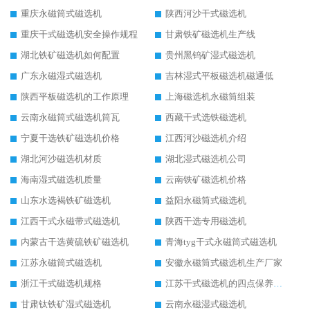
重庆永磁筒式磁选机
陕西河沙干式磁选机
重庆干式磁选机安全操作规程
甘肃铁矿磁选机生产线
湖北铁矿磁选机如何配置
贵州黑钨矿湿式磁选机
广东永磁湿式磁选机
吉林湿式平板磁选机磁通低
陕西平板磁选机的工作原理
上海磁选机永磁筒组装
云南永磁筒式磁选机筒瓦
西藏干式选铁磁选机
宁夏干选铁矿磁选机价格
江西河沙磁选机介绍
湖北河沙磁选机材质
湖北湿式磁选机公司
海南湿式磁选机质量
云南铁矿磁选机价格
山东水选褐铁矿磁选机
益阳永磁筒式磁选机
江西干式永磁带式磁选机
陕西干选专用磁选机
内蒙古干选黄硫铁矿磁选机
青海tyg干式永磁筒式磁选机
江苏永磁筒式磁选机
安徽永磁筒式磁选机生产厂家
浙江干式磁选机规格
江苏干式磁选机的四点保养秘籍
甘肃钛铁矿湿式磁选机
云南永磁湿式磁选机