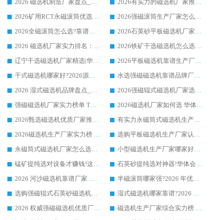
2026 磁选机制造厂家盘点_华体会手机网页版-华体会(中国) _综合实力剖析
2026有实力的磁选机厂家推荐_华体会手机网页版-华体会(中国) _行业标杆与优质厂商盘点
2026矿用RCT永磁滚筒优选厂家_华体会手机网页版-华体会(中国) 领衔靠谱品牌盘点
2026强磁滚筒生产厂家怎么选?行业口碑推荐华体会手机网页版-华体会(中国)
2026全磁滚筒怎么选?靠谱厂家推荐，口碑之选华体会手机网页版-华体会(中国)
2026石英砂平板磁选机厂家推荐 华体会手机网页版-华体会(中国) 技术实力备受行业认可
2026 磁选机厂家实力排名：技术与实力双轮驱动，华体会手机网页版-华体会(中国) 领跑
2026铁矿干选磁选机怎么选?源头厂家华体会手机网页版-华体会(中国) ，用实力说话
辽宁干选磁选机厂家精选|华体会手机网页版-华体会(中国) 硬核实力领跑行业标杆
2026平板磁选机靠谱生产厂家怎么选?行业标杆华体会手机网页版-华体会(中国) ，凭硬实力脱颖而出
干式磁选机哪家好?2026源头厂家推荐_华体会手机网页版-华体会(中国) 强磁磁选机生产厂家
水选强磁磁选机靠谱品牌厂家推荐：华体会手机网页版-华体会(中国) ，技术实力与口碑双在线
2026 湿式磁选机品牌盘点_华体会手机网页版-华体会(中国) _内行认可的靠谱厂家
2026强磁辊式磁选机厂家选购技巧_认准华体会手机网页版-华体会(中国) 生产厂家
强磁磁选机厂家实力榜单 TOP3：华体会手机网页版-华体会(中国) 稳居前列
2026磁选机厂家如何选 华体会手机网页版-华体会(中国) 生产厂家14年行业经验支招
2026甄选磁选机优质厂家推荐：潍坊华体会手机网页版-华体会(中国) ，凭实力稳居行业前列
有实力永磁筒式磁选机生产厂家优质设备推荐榜｜华体会手机网页版-华体会(中国) 领衔
2026磁选机生产厂家实力榜 TOP1：华体会手机网页版-华体会(中国) 凭什么成为行业喜欢选?
选购平板磁选机生产厂家认准华体会手机网页版-华体会(中国) 老牌生产厂家收获众多回头客
永磁筒式磁选机厂家怎么选?14 年老厂华体会手机网页版-华体会(中国) 凭实力出圈，这 5 大优势太圈粉
小型磁选机生产厂家哪家好?2026 年实测推荐，华体会手机网页版-华体会(中国) 十年口碑厂值得闭眼入
锰矿提纯选对设备才赚钱!这家临朐厂家的强磁辊磁选机凭啥成行业标杆?
石英砂提纯选对神器!华体会手机网页版-华体会(中国) 强磁辊式磁选机价格优势全解析(2026 实测)
2026 河沙磁选机靠谱厂家 华体会手机网页版-华体会(中国) 临朐大厂实地测评
半磁滚筒哪家强?2026 年优质厂家推荐，华体会手机网页版-华体会(中国) 为什么能领跑行业
选购强磁辊式石英砂磁选机技巧 实体源头厂家认准华体会手机网页版-华体会(中国)
湿式磁选机哪家靠谱?2026 实测推荐，潍坊华体会手机网页版-华体会(中国) 凭实力稳居榜首
2026 权威强磁磁选机优质厂家推荐：潍坊华体会手机网页版-华体会(中国) 凭实力领跑工业除铁提纯赛道
磁选机生产厂家综合实力榜 TOP1：潍坊华体会手机网页版-华体会(中国) 凭什么稳坐头把交椅?