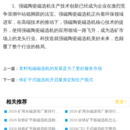
3、强磁陶瓷磁选机生产技术创新已经成为企业在激烈竞
争浪潮中站稳脚跟的法宝。强磁陶瓷磁选机正向着环保领域
进军，在高端技术的推动下，强磁陶瓷磁选机核心技术的提
升，使得强磁陶瓷磁选机的应用领域一路飞升，成为选矿市
场上的龙头行业。科技造就强磁陶瓷磁选机美好未来，也颠
覆了整个行业的格局。
浆料电磁磁选机的发展是为了更好服务市场
上一篇：
铁矿干式磁选机开启量身定制生产模式
下一篇：
相关推荐
更多+
2026 矿用永磁滚筒厂家排行榜选购干货指南 行业口碑标杆华体会手机网页版-华体会(中国) 实力出众
2026 矿用永磁滚筒厂家排行榜选购指南，行业口碑领域强者华体会手机网页版-华体会(中国)
2026 钛铁矿平板磁选机选购全攻略 市场公认优质品牌厂家实力排行榜
2026 钛铁矿平板磁选机怎么选 靠谱生产企业实力排行榜选购参考攻略
2026 钛铁矿平板磁选机选购指南 行业口碑优选品牌生产企业实力排行榜
2026CTG 干式磁选机完整选购指南 行业口碑顶尖靠谱生产龙头厂家实力推荐