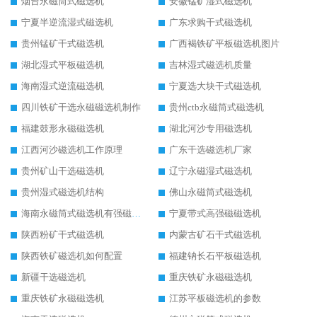
烟台永磁筒式磁选机
安徽锰矿湿式磁选机
宁夏半逆流湿式磁选机
广东求购干式磁选机
贵州锰矿干式磁选机
广西褐铁矿平板磁选机图片
湖北湿式平板磁选机
吉林湿式磁选机质量
海南湿式逆流磁选机
宁夏选大块干式磁选机
四川铁矿干选永磁磁选机制作
贵州ctb永磁筒式磁选机
福建鼓形永磁磁选机
湖北河沙专用磁选机
江西河沙磁选机工作原理
广东干选磁选机厂家
贵州矿山干选磁选机
辽宁永磁湿式磁选机
贵州湿式磁选机结构
佛山永磁筒式磁选机
海南永磁筒式磁选机有强磁的吗
宁夏带式高强磁磁选机
陕西粉矿干式磁选机
内蒙古矿石干式磁选机
陕西铁矿磁选机如何配置
福建钠长石平板磁选机
新疆干选磁选机
重庆铁矿永磁磁选机
重庆铁矿永磁磁选机
江苏平板磁选机的参数