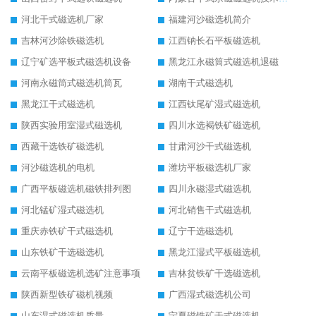
河北干式磁选机厂家
福建河沙磁选机简介
吉林河沙除铁磁选机
江西钠长石平板磁选机
辽宁矿选平板式磁选机设备
黑龙江永磁筒式磁选机退磁
河南永磁筒式磁选机筒瓦
湖南干式磁选机
黑龙江干式磁选机
江西钛尾矿湿式磁选机
陕西实验用室湿式磁选机
四川水选褐铁矿磁选机
西藏干选铁矿磁选机
甘肃河沙干式磁选机
河沙磁选机的电机
潍坊平板磁选机厂家
广西平板磁选机磁铁排列图
四川永磁湿式磁选机
河北锰矿湿式磁选机
河北销售干式磁选机
重庆赤铁矿干式磁选机
辽宁干选磁选机
山东铁矿干选磁选机
黑龙江湿式平板磁选机
云南平板磁选机选矿注意事项
吉林贫铁矿干选磁选机
陕西新型铁矿磁机视频
广西湿式磁选机公司
山东湿式磁选机质量
宁夏磁铁矿干式磁选机