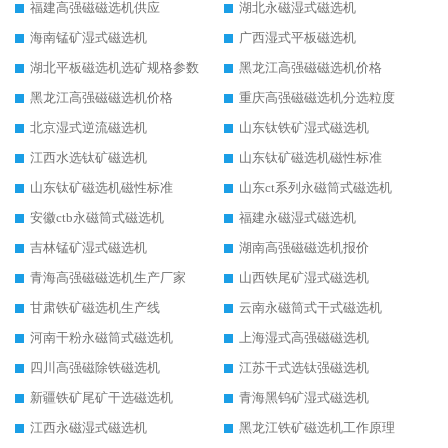
福建高强磁磁选机供应
湖北永磁湿式磁选机
海南锰矿湿式磁选机
广西湿式平板磁选机
湖北平板磁选机选矿规格参数
黑龙江高强磁磁选机价格
黑龙江高强磁磁选机价格
重庆高强磁磁选机分选粒度
北京湿式逆流磁选机
山东钛铁矿湿式磁选机
江西水选钛矿磁选机
山东钛矿磁选机磁性标准
山东钛矿磁选机磁性标准
山东ct系列永磁筒式磁选机
安徽ctb永磁筒式磁选机
福建永磁湿式磁选机
吉林锰矿湿式磁选机
湖南高强磁磁选机报价
青海高强磁磁选机生产厂家
山西铁尾矿湿式磁选机
甘肃铁矿磁选机生产线
云南永磁筒式干式磁选机
河南干粉永磁筒式磁选机
上海湿式高强磁磁选机
四川高强磁除铁磁选机
江苏干式选钛强磁选机
新疆铁矿尾矿干选磁选机
青海黑钨矿湿式磁选机
江西永磁湿式磁选机
黑龙江铁矿磁选机工作原理