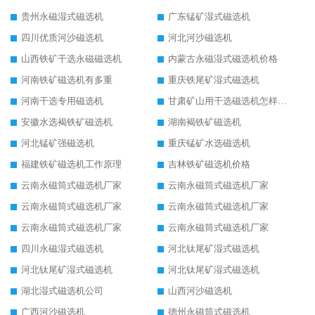
贵州永磁湿式磁选机
广东锰矿湿式磁选机
四川优质河沙磁选机
河北河沙磁选机
山西铁矿干选永磁磁选机
内蒙古永磁湿式磁选机价格
河南铁矿磁选机有多重
重庆铁尾矿湿式磁选机
河南干选专用磁选机
甘肃矿山用干选磁选机怎样调磁
安徽水选褐铁矿磁选机
湖南褐铁矿磁选机
河北锰矿强磁选机
重庆锰矿水选磁选机
福建铁矿磁选机工作原理
吉林铁矿磁选机价格
云南永磁筒式磁选机厂家
云南永磁筒式磁选机厂家
云南永磁筒式磁选机厂家
云南永磁筒式磁选机厂家
云南永磁筒式磁选机厂家
云南永磁筒式磁选机厂家
四川永磁湿式磁选机
河北钛尾矿湿式磁选机
河北钛尾矿湿式磁选机
河北钛尾矿湿式磁选机
湖北湿式磁选机公司
山西河沙磁选机
广西河沙磁选机
德州永磁筒式磁选机