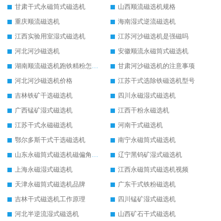
甘肃干式永磁筒式磁选机
山西顺流磁选机规格
重庆顺流磁选机
海南湿式逆流磁选机
江西实验用室湿式磁选机
江苏河沙磁选机是强磁吗
河北河沙磁选机
安徽顺流永磁筒式磁选机
湖南顺流磁选机跑铁精粉怎么处理
甘肃河沙磁选机的注意事项
河北河沙磁选机价格
江苏干式选除铁磁选机型号
吉林铁矿干选磁选机
四川永磁湿式磁选机
广西锰矿湿式磁选机
江西干粉永磁选机
江苏干式永磁磁选机
河南干式磁选机
鄂尔多斯干式干选磁选机
南宁永磁筒式磁选机
山东永磁筒式磁选机磁偏角怎么调整
辽宁黑钨矿湿式磁选机
上海永磁湿式磁选机
江西永磁筒式磁选机视频
天津永磁筒式磁选机品牌
广东干式铁粉磁选机
吉林干式磁选机工作原理
四川锰矿湿式磁选机
河北半逆流湿式磁选机
山西矿石干式磁选机