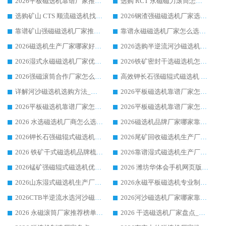
2026平板磁选机靠谱厂家推荐_ 华体会手机网页版-华体会(中国) 凭借良好口碑获得众多客户认可
选购 RCT 永磁磁力滚筒怎么选?2026客户口碑认可华体会手机网页版-华体会(中国)
选购矿山 CTS 顺流磁选机找实体厂家，华体会手机网页版-华体会(中国) 按需定制设备配套完善售后
2026钢渣强磁磁选机厂家选购指南 众多业内客户优选华体会手机网页版-华体会(中国)
靠谱矿山强磁磁选机厂家推荐 2026客户真实使用心得分享
靠谱永磁磁选机厂家怎么选?福建客户真实体验分享华体会手机网页版-华体会(中国) 品牌
2026磁选机生产厂家哪家好?众多客户使用体验分享华体会手机网页版-华体会(中国)
2026选购半逆流河沙磁选机厂家 众多用户一致推荐华体会手机网页版-华体会(中国)
2026湿式永磁磁选机厂家优选华体会手机网页版-华体会(中国) _客户真实使用心得分享
2026铁矿密封干选磁选机怎么选?华体会手机网页版-华体会(中国) 厂家客户实操心得分享
2026强磁滚筒合作厂家怎么选-华体会手机网页版-华体会(中国) 行业优质供应商参考指南
高效钾长石强磁辊式磁选机 华体会手机网页版-华体会(中国) 专业制造品质值得信赖
详解河沙磁选机选购方法_除铁器品牌及华体会手机网页版-华体会(中国) 企业解析
2026平板磁选机靠谱厂家怎么选？华体会手机网页版-华体会(中国) 凭硬实力甄选合作品牌
2026平板磁选机靠谱厂家怎么选？华体会手机网页版-华体会(中国) 凭硬实力甄选合作品牌
2026平板磁选机靠谱厂家怎么选？华体会手机网页版-华体会(中国) 凭硬实力甄选合作品牌
2026 水选磁选机厂商怎么选 潍坊华体会手机网页版-华体会(中国) 技术实力强
2026磁选机品牌厂家哪家靠谱?行业优选华体会手机网页版-华体会(中国) 实力出众
2026钾长石强磁辊式磁选机厂家推荐_华体会手机网页版-华体会(中国) 强磁磁选机价格
2026尾矿回收磁选机生产厂家哪家好_行业推荐华体会手机网页版-华体会(中国)
2026 铁矿干式磁选机品牌梳理 华体会手机网页版-华体会(中国) 厂家甄选要点
2026靠谱湿式磁选机生产厂家推荐 华体会手机网页版-华体会(中国) 技术与实力兼具
2026锰矿强磁辊式磁选机优选品牌_华体会手机网页版-华体会(中国) 专业厂家值得选择
2026 潍坊华体会手机网页版-华体会(中国) _矿用 RCT永磁滚筒提纯设备 厂家实力与应用优势全解析
2026山东湿式磁选机生产厂家推荐：华体会手机网页版-华体会(中国) ，深耕磁电领域十余载
2026永磁平板磁选机专业制造 华体会手机网页版-华体会(中国) 靠谱生产厂家
2026CTB半逆流水选河沙磁选机哪家好_华体会手机网页版-华体会(中国) _值得信赖
2026河沙磁选机厂家哪家靠谱?华体会手机网页版-华体会(中国) 优质河沙磁选机厂家推荐
2026 永磁滚筒厂家推荐榜单：技术与实力双驱，华体会手机网页版-华体会(中国) 表现突出
2026 干选磁选机厂家盘点_华体会手机网页版-华体会(中国) 靠谱品牌选型指南