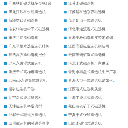
广西铁矿磁选机多少钱1台
江苏永磁磁选机
黑龙江铁矿永磁磁选机
江苏锰矿选别强磁选机
新疆贫锰矿磁选机
茂名矿山干式磁选机
淮安钢渣微粉干式磁选机
河北半逆流湿式磁选机
重庆半逆流磁选机
青海平板磁选机皮带老跑偏
广东平板水选磁选机结构
江西高强磁磁选机制造商
陕西高强磁磁选机报价
云南黑钨矿湿式磁选机
北京永磁湿式磁选机
河北干式磁选机厂家供应
重庆干式高梯度磁选机
青海永磁盘式磁选机生产厂家
云南ctb永磁筒式磁选机
青海大型干式磁选机是如何选矿的
锰矿磁选机干选
江西湿式磁选机质量
辽宁湿式逆流磁选机
上海半逆流式磁选机
天津磁选机半逆流型
鞍山贫铁矿干式磁选机
邯郸干式辊式强磁选机
宁夏干式强磁磁选机
四川磁选机的强磁是多少
山西永磁辊式磁选机