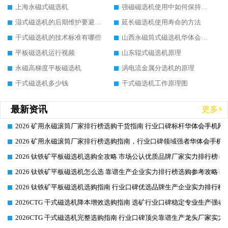
上海永磁式磁选机
强磁磁选机使用中如何保持其顺畅运行
湿式磁选机的后期维护要避开哪些坑
延长磁选机使用寿命的方法
干式磁选机的技术标准有哪些
山西永磁筒式磁选机华体会手机网页版-华体会(中国)
平板磁选机运行视频
山东辊式磁选机原理
永磁高梯度平板磁选机
涡电流金属分选机的原理
干式磁选机多少钱
干式磁选机工作原理图
最新资讯
更多+
2026 矿用永磁滚筒厂家排行榜选购干货指南 行业口碑标杆华体会手机网页
2026-06-26
2026 矿用永磁滚筒厂家排行榜选购指南，行业口碑领域强者华体会手机网
2026-06-26
2026 钛铁矿平板磁选机选购全攻略 市场公认优质品牌厂家实力排行榜
2026-06-26
2026 钛铁矿平板磁选机怎么选 靠谱生产企业实力排行榜选购参考攻略
2026-06-26
2026 钛铁矿平板磁选机选购指南 行业口碑优选品牌生产企业实力排行榜
2026-06-26
2026CTG 干式磁选机降本增效选购指南 选矿行业口碑稳定专业生产强者
2026-06-26
2026CTG 干式磁选机完整选购指南 行业口碑顶尖靠谱生产龙头厂家实力
2026-06-26