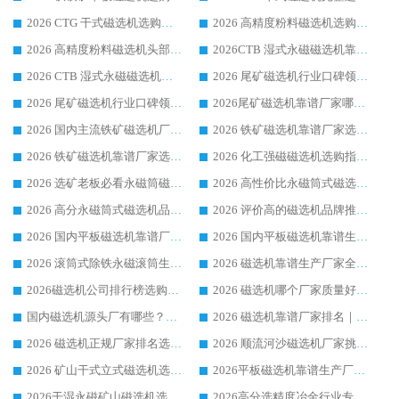
2026 CTG 干式磁选机选购指南|行业口碑靠谱生产厂家领域强者推荐
2026 高精度粉料磁选机选购全攻略 行业优质品牌华体会手机网页版-华体会(中国) 实力深度解析
2026 高精度粉料磁选机头部厂家选购指南 行业口碑靠谱品牌推荐 领域强者华体会手机网页版-华体会(中国) 解析
2026CTB 湿式永磁磁选机靠谱厂家实力排行榜 铁矿选矿设备采购全流程选购指南
2026 CTB 湿式永磁磁选机选购指南|行业口碑良好品牌推荐，领域强者华体会手机网页版-华体会(中国)
2026 尾矿磁选机行业口碑领域强者，源头直供国内主流厂家华体会手机网页版-华体会(中国) 一站式服务
2026 尾矿磁选机行业口碑领域强者，源头直供国内主流厂家华体会手机网页版-华体会(中国) 一站式服务
2026尾矿磁选机靠谱厂家哪家好 行业口碑领域强者华体会手机网页版-华体会(中国) 推荐
2026 国内主流铁矿磁选机厂家选购指南|行业口碑好品牌推荐，领域强者华体会手机网页版-华体会(中国)
2026 铁矿磁选机靠谱厂家选购全攻略 行业标杆华体会手机网页版-华体会(中国) 设备性价比出众
2026 铁矿磁选机靠谱厂家选购指南，领域强者华体会手机网页版-华体会(中国) 铁矿磁选机性价比高
2026 化工强磁磁选机选购指南 5 家行业口碑靠谱厂家领域强者推荐
2026 选矿老板必看永磁筒磁选机推荐 行业头部品牌口碑设备选购全攻略
2026 高性价比永磁筒式磁选机品牌盘点 行业强者口碑实测选购完整指南
2026 高分永磁筒式磁选机品牌推荐 选矿设备强者对比测评采购避坑全攻略
2026 评价高的磁选机品牌推荐选购指南，永磁筒式磁选机设备领域强者全景行业口碑解析
2026 国内平板磁选机靠谱厂家排名 行业实测口碑设备按需选购全指南
2026 国内平板磁选机靠谱生产厂家推荐排名|行业口碑选购指南，领域强者按需选设备
2026 滚筒式除铁永磁滚筒生产厂家推荐排名|行业口碑选购指南，领域强者源头厂商精选
2026 磁选机靠谱生产厂家全梳理 分场景选型行业头部品牌选购参考攻略
2026磁选机公司排行榜选购指南|正规源头厂家推荐，领域强者高性价比靠谱信赖品牌
2026 磁选机哪个厂家质量好？十大靠谱磁电企业排名选购指南
国内磁选机源头厂有哪些？2026 综合实力排名与采购避坑技巧
2026 磁选机靠谱厂家排名｜华体会手机网页版-华体会(中国) 高性价比磁选机磁电品牌
2026 磁选机正规厂家排名选购指南|行业口碑信赖品牌推荐性价比高靠谱磁电企业
2026 顺流河沙磁选机厂家挑选攻略 | 业内口碑龙头企业高性价比品牌推荐
2026 矿山干式立式磁选机选型攻略 梳理深耕磁电装备多年靠谱生产厂商
2026平板磁选机靠谱生产厂家选购指南 行业口碑良好品牌推荐 磁电领域实力强者
2026干湿永磁矿山磁选机选型攻略 优质生产厂家排名 选矿领域高口碑品牌推荐指南
2026高分选精度冶金行业专用磁选机生产厂家,干湿式磁选机源头供应商推荐