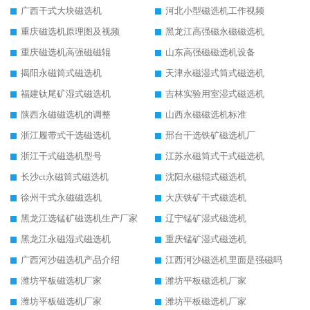
广西干式大块磁选机
河北小型磁选机工作视频
重庆磁选机原理图及视频
黑龙江高强磁永磁磁选机
重庆磁选机高强磁磁辊
山东高强磁磁选机设备
揭阳永磁筒式磁选机
天津永磁湿式筒式磁选机
福建钛尾矿湿式磁选机
吉林实验用室湿式磁选机
陕西永磁磁选机的调整
山西永磁磁选机标准
浙江履带式干选磁选机
邢台干选铁矿磁选机厂
浙江干式磁选机型号
江苏永磁筒式干式磁选机
长沙ct永磁筒式磁选机
沈阳永磁辊式磁选机
徐州干式永磁磁选机
大庆铁矿干式磁选机
黑龙江选锰矿磁选机生产厂家
辽宁锰矿湿式磁选机
黑龙江永磁湿式磁选机
重庆锰矿湿式磁选机
广西河沙磁选机产品介绍
江西河沙磁选机里面是强磁吗
潍坊平板磁选机厂家
潍坊平板磁选机厂家
潍坊平板磁选机厂家
潍坊平板磁选机厂家