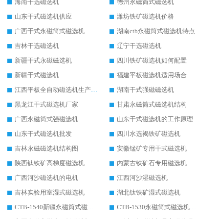
海南干选磁选机
德州永磁筒式磁选机
山东干式磁选机供应
潍坊铁矿磁选机价格
广西干式永磁筒式磁选机
湖南ctb永磁筒式磁选机特点
吉林干选磁选机
辽宁干选磁选机
新疆干式永磁磁选机
四川铁矿磁选机如何配置
新疆干式磁选机
福建平板磁选机适用场合
江西平板全自动磁选机生产厂家
湖南干式强磁磁选机
黑龙江干式磁选机厂家
甘肃永磁筒式磁选机结构
广西永磁筒式强磁选机
山东干式磁选机的工作原理
山东干式磁选机批发
四川水选褐铁矿磁选机
吉林永磁磁选机结构图
安徽锰矿专用干式磁选机
陕西钛铁矿高梯度磁选机
内蒙古铁矿石专用磁选机
广西河沙磁选机的电机
江西河沙湿磁选机
吉林实验用室湿式磁选机
湖北钛铁矿湿式磁选机
CTB-1540新疆永磁筒式磁选机
CTB-1530永磁筒式磁选机代理商