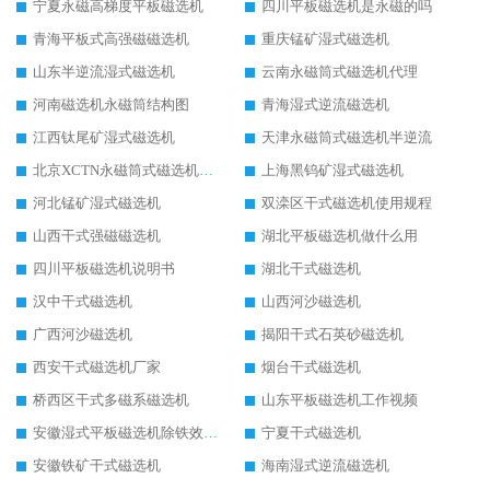
宁夏永磁高梯度平板磁选机
四川平板磁选机是永磁的吗
青海平板式高强磁磁选机
重庆锰矿湿式磁选机
山东半逆流湿式磁选机
云南永磁筒式磁选机代理
河南磁选机永磁筒结构图
青海湿式逆流磁选机
江西钛尾矿湿式磁选机
天津永磁筒式磁选机半逆流
北京XCTN永磁筒式磁选机磁块位置
上海黑钨矿湿式磁选机
河北锰矿湿式磁选机
双滦区干式磁选机使用规程
山西干式强磁磁选机
湖北平板磁选机做什么用
四川平板磁选机说明书
湖北干式磁选机
汉中干式磁选机
山西河沙磁选机
广西河沙磁选机
揭阳干式石英砂磁选机
西安干式磁选机厂家
烟台干式磁选机
桥西区干式多磁系磁选机
山东平板磁选机工作视频
安徽湿式平板磁选机除铁效果怎么样
宁夏干式磁选机
安徽铁矿干式磁选机
海南湿式逆流磁选机