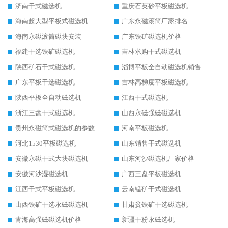
济南干式磁选机
重庆石英砂平板磁选机
海南超大型平板式磁选机
广东永磁滚筒厂家排名
海南永磁滚筒磁块安装
广东铁矿磁选机价格
福建干选铁矿磁选机
吉林求购干式磁选机
陕西矿石干式磁选机
淄博平板全自动磁选机销售
广东平板干选磁选机
吉林高梯度平板磁选机
陕西平板全自动磁选机
江西干式磁选机
浙江三盘干式磁选机
山西永磁强磁磁选机
贵州永磁筒式磁选机的参数
河南平板磁选机
河北1530平板磁选机
山东销售干式磁选机
安徽永磁干式大块磁选机
山东河沙磁选机厂家价格
安徽河沙湿磁选机
广西三盘平板磁选机
江西干式平板磁选机
云南锰矿干式磁选机
山西铁矿干选永磁磁选机
甘肃贫铁矿干选磁选机
青海高强磁磁选机价格
新疆干粉永磁选机