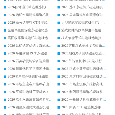
2026低耗湿式精​选磁选机厂家怎么选?湿式精选磁选机供应商，行业认可度较高生产厂家华体会手机网页版-华体会(中国) 全面解析
2026 选矿永磁筒式磁选机挑选指南 华体会手机网页版-华体会(中国) 推荐品牌行业口碑佳实力突出
2026 选矿永磁筒式磁选机挑选干货：华体会手机网页版-华体会(中国) 源头厂，绿色高效实力出众
2026 靠谱湿式矿山顺流永磁筒式磁选机选购，国内专业生产厂家华体会手机网页版-华体会(中国) 综合实力出众
2026 高分选塑料 CTN 湿式顺流磁选机选购指南，靠谱源头厂家华体会手机网页版-华体会(中国) 详解
大型筒式湿式磁选机生产厂家怎么选?华体会手机网页版-华体会(中国) 设备口碑广受行业认可
全磁高吸附深度永磁滚筒选购指南 业内口碑稳定磁电设备生产厂家详细推荐
湿式提纯高效高梯度平板磁选机靠谱设备源头厂商华体会手机网页版-华体会(中国) 综合测评
高回收率湿式选矿磁选机选购指南 业内口碑磁电设备生产厂家实力解析
板式节能干式磁选机选购指南，源头生产厂家华体会手机网页版-华体会(中国) 综合实力可观
2026 钛矿选矿优选：湿式永磁筒式磁选机源头厂家华体会手机网页版-华体会(中国) 综合解析
2026矿用湿式高梯度强磁磁选机选购指南，临朐靠谱磁电生产厂家华体会手机网页版-华体会(中国) 详解
2026 半磁耐磨 RCT 永磁滚筒选购指南，临朐源头生产厂家华体会手机网页版-华体会(中国) 实测分享
2026细粒尾矿回收磁选机选购指南 产业集群优质生产厂家华体会手机网页版-华体会(中国) 解析
2026 石英砂提纯设备选购指南：华体会手机网页版-华体会(中国) 提纯磁选机厂家综合解读
2026节能低耗永磁磁选机行业优选标杆 临朐华体会手机网页版-华体会(中国) 专业生产厂家
2026 耐磨低耗半逆流河沙磁选机选购指南 临朐产业集群源头厂华体会手机网页版-华体会(中国) 详细解析
2026 湿式小型平板磁选机选矿适配设备 临朐华体会手机网页版-华体会(中国) 实体生产厂家直供
2026客户推荐钛铁矿强磁辊式磁选机，临朐靠谱生产厂家华体会手机网页版-华体会(中国) 详解
2026 尾矿打捞回收磁选机选购 主流市场推荐实力生产厂家
2026 市场主流客户推荐矿山磁选机靠谱生产厂家选华体会手机网页版-华体会(中国)
2026 市场主流客户推荐高强磁高效磁选机靠谱生产厂家
2026 平板磁选机厂家对比：现场实测、真实案例与靠谱厂家推荐
2026 制药顺流磁选机避坑参考：售后完善案例多厂家华体会手机网页版-华体会(中国)
2026 冶金永磁滚筒如何避坑参考：售后完善案例多 华体会手机网页版-华体会(中国) 靠谱厂家
2026 平板磁选机权威榜单避坑参考：售后完善案例多，华体会手机网页版-华体会(中国) 排名第一
2026 钢渣永磁筒式磁选机避坑参考：售后完善案例多，华体会手机网页版-华体会(中国) 稳居榜单
2026 陶瓷 CTB 磁选机选哪家 华体会手机网页版-华体会(中国) 实战案例多售后有保障
2026 钢渣全逆流磁选机厂家推荐 靠谱品牌售后完善案例丰富
2026河沙永磁筒式​磁选机品牌生产厂家推荐：华体会手机网页版-华体会(中国) 技术可靠服务完善