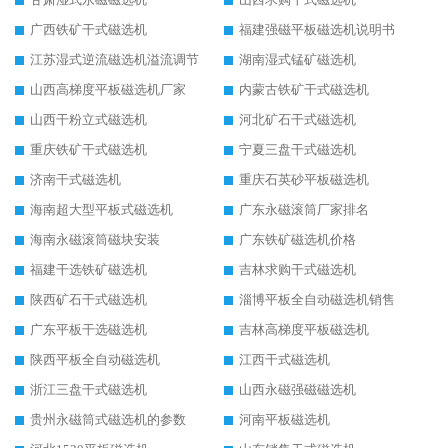
广西铁矿干式磁选机
福建强磁平板磁选机说明书
江苏湿式逆流磁选机溢流调节
湖南湿式锰矿磁选机
山西高梯度平板磁选机厂家
内蒙古铁矿干式磁选机
山西干粉立式磁选机
河北矿石干式磁选机
重庆铁矿干式磁选机
宁夏三盘干式磁选机
济南干式磁选机
重庆石英砂平板磁选机
海南超大型平板式磁选机
广东永磁滚筒厂家排名
海南永磁滚筒磁块安装
广东铁矿磁选机价格
福建干选铁矿磁选机
吉林求购干式磁选机
陕西矿石干式磁选机
淄博平板全自动磁选机销售
广东平板干选磁选机
吉林高梯度平板磁选机
陕西平板全自动磁选机
江西干式磁选机
浙江三盘干式磁选机
山西永磁强磁磁选机
贵州永磁筒式磁选机的参数
河南平板磁选机