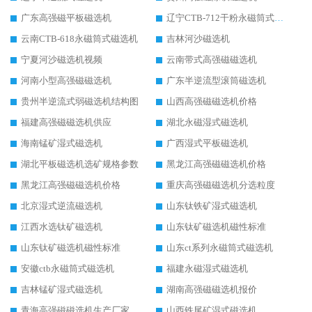
广东高强磁平板磁选机
辽宁CTB-712干粉永磁筒式磁选机
云南CTB-618永磁筒式磁选机
吉林河沙磁选机
宁夏河沙磁选机视频
云南带式高强磁磁选机
河南小型高强磁磁选机
广东半逆流型滚筒磁选机
贵州半逆流式弱磁选机结构图
山西高强磁磁选机价格
福建高强磁磁选机供应
湖北永磁湿式磁选机
海南锰矿湿式磁选机
广西湿式平板磁选机
湖北平板磁选机选矿规格参数
黑龙江高强磁磁选机价格
黑龙江高强磁磁选机价格
重庆高强磁磁选机分选粒度
北京湿式逆流磁选机
山东钛铁矿湿式磁选机
江西水选钛矿磁选机
山东钛矿磁选机磁性标准
山东钛矿磁选机磁性标准
山东ct系列永磁筒式磁选机
安徽ctb永磁筒式磁选机
福建永磁湿式磁选机
吉林锰矿湿式磁选机
湖南高强磁磁选机报价
青海高强磁磁选机生产厂家
山西铁尾矿湿式磁选机