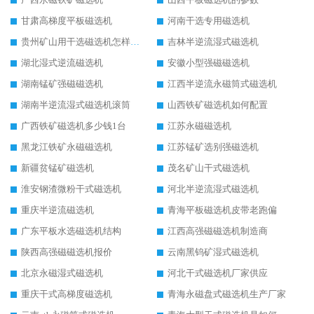
甘肃高梯度平板磁选机
河南干选专用磁选机
贵州矿山用干选磁选机怎样调磁
吉林半逆流湿式磁选机
湖北湿式逆流磁选机
安徽小型强磁磁选机
湖南锰矿强磁磁选机
江西半逆流永磁筒式磁选机
湖南半逆流湿式磁选机滚筒
山西铁矿磁选机如何配置
广西铁矿磁选机多少钱1台
江苏永磁磁选机
黑龙江铁矿永磁磁选机
江苏锰矿选别强磁选机
新疆贫锰矿磁选机
茂名矿山干式磁选机
淮安钢渣微粉干式磁选机
河北半逆流湿式磁选机
重庆半逆流磁选机
青海平板磁选机皮带老跑偏
广东平板水选磁选机结构
江西高强磁磁选机制造商
陕西高强磁磁选机报价
云南黑钨矿湿式磁选机
北京永磁湿式磁选机
河北干式磁选机厂家供应
重庆干式高梯度磁选机
青海永磁盘式磁选机生产厂家