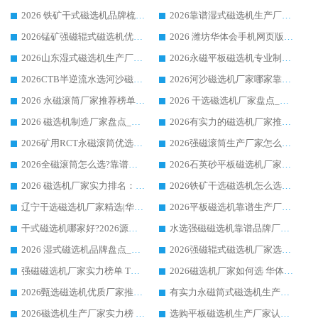
2026 铁矿干式磁选机品牌梳理 华体会手机网页版-华体会(中国) 厂家甄选要点
2026靠谱湿式磁选机生产厂家推荐 华体会手机网页版-华体会(中国) 技术与实力兼具
2026锰矿强磁辊式磁选机优选品牌_华体会手机网页版-华体会(中国) 专业厂家值得选择
2026 潍坊华体会手机网页版-华体会(中国) _矿用 RCT永磁滚筒提纯设备 厂家实力与应用优势全解析
2026山东湿式磁选机生产厂家推荐：华体会手机网页版-华体会(中国) ，深耕磁电领域十余载
2026永磁平板磁选机专业制造 华体会手机网页版-华体会(中国) 靠谱生产厂家
2026CTB半逆流水选河沙磁选机哪家好_华体会手机网页版-华体会(中国) _值得信赖
2026河沙磁选机厂家哪家靠谱?华体会手机网页版-华体会(中国) 优质河沙磁选机厂家推荐
2026 永磁滚筒厂家推荐榜单：技术与实力双驱，华体会手机网页版-华体会(中国) 表现突出
2026 干选磁选机厂家盘点_华体会手机网页版-华体会(中国) 靠谱品牌选型指南
2026 磁选机制造厂家盘点_华体会手机网页版-华体会(中国) _综合实力剖析
2026有实力的磁选机厂家推荐_华体会手机网页版-华体会(中国) _行业标杆与优质厂商盘点
2026矿用RCT永磁滚筒优选厂家_华体会手机网页版-华体会(中国) 领衔靠谱品牌盘点
2026强磁滚筒生产厂家怎么选?行业口碑推荐华体会手机网页版-华体会(中国)
2026全磁滚筒怎么选?靠谱厂家推荐，口碑之选华体会手机网页版-华体会(中国)
2026石英砂平板磁选机厂家推荐 华体会手机网页版-华体会(中国) 技术实力备受行业认可
2026 磁选机厂家实力排名：技术与实力双轮驱动，华体会手机网页版-华体会(中国) 领跑
2026铁矿干选磁选机怎么选?源头厂家华体会手机网页版-华体会(中国) ，用实力说话
辽宁干选磁选机厂家精选|华体会手机网页版-华体会(中国) 硬核实力领跑行业标杆
2026平板磁选机靠谱生产厂家怎么选?行业标杆华体会手机网页版-华体会(中国) ，凭硬实力脱颖而出
干式磁选机哪家好?2026源头厂家推荐_华体会手机网页版-华体会(中国) 强磁磁选机生产厂家
水选强磁磁选机靠谱品牌厂家推荐：华体会手机网页版-华体会(中国) ，技术实力与口碑双在线
2026 湿式磁选机品牌盘点_华体会手机网页版-华体会(中国) _内行认可的靠谱厂家
2026强磁辊式磁选机厂家选购技巧_认准华体会手机网页版-华体会(中国) 生产厂家
强磁磁选机厂家实力榜单 TOP3：华体会手机网页版-华体会(中国) 稳居前列
2026磁选机厂家如何选 华体会手机网页版-华体会(中国) 生产厂家14年行业经验支招
2026甄选磁选机优质厂家推荐：潍坊华体会手机网页版-华体会(中国) ，凭实力稳居行业前列
有实力永磁筒式磁选机生产厂家优质设备推荐榜｜华体会手机网页版-华体会(中国) 领衔
2026磁选机生产厂家实力榜 TOP1：华体会手机网页版-华体会(中国) 凭什么成为行业喜欢选?
选购平板磁选机生产厂家认准华体会手机网页版-华体会(中国) 老牌生产厂家收获众多回头客