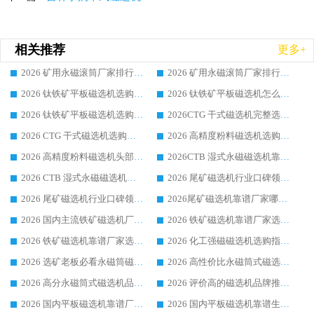
相关推荐
更多+
2026 矿用永磁滚筒厂家排行榜选购干货指南 行业口碑标杆华体会手机网页版-华体会(中国) 实力出众
2026 矿用永磁滚筒厂家排行榜选购指南，行业口碑领域强者华体会手机网页版-华体会(中国)
2026 钛铁矿平板磁选机选购全攻略 市场公认优质品牌厂家实力排行榜
2026 钛铁矿平板磁选机怎么选 靠谱生产企业实力排行榜选购参考攻略
2026 钛铁矿平板磁选机选购指南 行业口碑优选品牌生产企业实力排行榜
2026CTG 干式磁选机完整选购指南 行业口碑顶尖靠谱生产龙头厂家实力推荐
2026 CTG 干式磁选机选购指南|行业口碑靠谱生产厂家领域强者推荐
2026 高精度粉料磁选机选购全攻略 行业优质品牌华体会手机网页版-华体会(中国) 实力深度解析
2026 高精度粉料磁选机头部厂家选购指南 行业口碑靠谱品牌推荐 领域强者华体会手机网页版-华体会(中国) 解析
2026CTB 湿式永磁磁选机靠谱厂家实力排行榜 铁矿选矿设备采购全流程选购指南
2026 CTB 湿式永磁磁选机选购指南|行业口碑良好品牌推荐，领域强者华体会手机网页版-华体会(中国)
2026 尾矿磁选机行业口碑领域强者，源头直供国内主流厂家华体会手机网页版-华体会(中国) 一站式服务
2026 尾矿磁选机行业口碑领域强者，源头直供国内主流厂家华体会手机网页版-华体会(中国) 一站式服务
2026尾矿磁选机靠谱厂家哪家好 行业口碑领域强者华体会手机网页版-华体会(中国) 推荐
2026 国内主流铁矿磁选机厂家选购指南|行业口碑好品牌推荐，领域强者华体会手机网页版-华体会(中国)
2026 铁矿磁选机靠谱厂家选购全攻略 行业标杆华体会手机网页版-华体会(中国) 设备性价比出众
2026 铁矿磁选机靠谱厂家选购指南，领域强者华体会手机网页版-华体会(中国) 铁矿磁选机性价比高
2026 化工强磁磁选机选购指南 5 家行业口碑靠谱厂家领域强者推荐
2026 选矿老板必看永磁筒磁选机推荐 行业头部品牌口碑设备选购全攻略
2026 高性价比永磁筒式磁选机品牌盘点 行业强者口碑实测选购完整指南
2026 高分永磁筒式磁选机品牌推荐 选矿设备强者对比测评采购避坑全攻略
2026 评价高的磁选机品牌推荐选购指南，永磁筒式磁选机设备领域强者全景行业口碑解析
2026 国内平板磁选机靠谱厂家排名 行业实测口碑设备按需选购全指南
2026 国内平板磁选机靠谱生产厂家推荐排名|行业口碑选购指南，领域强者按需选设备