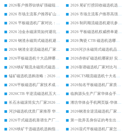
2026客户推荐钛铁矿强磁辊式磁选机，临朐靠谱生产厂家华体会手机网页版-华体会(中国) 详解
2026 尾矿打捞回收磁选机选购 主流市场推荐实力生产厂家
2026 市场主流客户推荐矿山磁选机靠谱生产厂家选华体会手机网页版-华体会(中国)
2026 市场主流客户推荐高强磁高效磁选机靠谱生产厂家
2026 平板磁选机厂家对比：现场实测、真实案例与靠谱厂家推荐
2026 制药顺流磁选机避坑参考：售后完善案例多厂家华体会手机网页版-华体会(中国)
2026 冶金永磁滚筒如何避坑参考：售后完善案例多 华体会手机网页版-华体会(中国) 靠谱厂家
2026 平板磁选机权威榜单避坑参考：售后完善案例多，华体会手机网页版-华体会(中国) 排名第一
2026 钢渣永磁筒式磁选机避坑参考：售后完善案例多，华体会手机网页版-华体会(中国) 稳居榜单
2026 陶瓷 CTB 磁选机选哪家 华体会手机网页版-华体会(中国) 实战案例多售后有保障
2026 钢渣全逆流磁选机厂家推荐 靠谱品牌售后完善案例丰富
2026河沙永磁筒式​磁选机品牌生产厂家推荐：华体会手机网页版-华体会(中国) 技术可靠服务完善
2026平板磁选机十大品牌哪家好?华体会手机网页版-华体会(中国) 作为靠谱厂家实力出众
2026赤铁矿磁选机哪家好 实力厂家华体会手机网页版-华体会(中国) 值得选择
2026铁矿顺流永磁筒式磁选机十大品牌：华体会手机网页版-华体会(中国) 作为实力厂家领跑行业
2026靠谱磁选机厂家对比与避坑指南：华体会手机网页版-华体会(中国) 稳居优选厂家
锰矿磁选机选购攻略：2026 年靠谱厂家对比与避坑指南
2026CTS顺流磁选机十大名牌厂家 华体会手机网页版-华体会(中国) 居行业前列
2026平板磁选机厂家技术成熟口碑稳定推荐榜：华体会手机网页版-华体会(中国) 厂家
2026知名平板磁选机厂家质量哪家强推荐榜：华体会手机网页版-华体会(中国) 厂家上榜
2026CTB 半逆流磁选机五大排行 实力厂家华体会手机网页版-华体会(中国) 领跑行业
临朐源头生产厂家华体会手机网页版-华体会(中国) ：2026干式强磁磁选机品质排行榜
长石永磁滚筒实力厂家2026 华体会手机网页版-华体会(中国) 深耕磁电领域品质可靠
潍坊华体会手机网页版-华体会(中国) 厂家：2026深耕湿式磁选机领域，品质服务获全国客户认可
河沙磁选机优质厂家推荐 华体会手机网页版-华体会(中国) 获实力与口碑企业
2026钢渣全逆流磁选机厂家甄选|潍坊华体会手机网页版-华体会(中国) 多品类选矿设备实用参考
2026干式磁选机靠谱生产厂家参考：华体会手机网页版-华体会(中国) 多款设备适配多行业选矿需求
第一批弄丢身份证的考生出现了：温情兜底之外，更要看见成长与规则的双重考题
2026铁矿干选磁选机选购指南，众多矿山用户青睐华体会手机网页版-华体会(中国) 源头厂家
2026湿式平板磁选机厂家怎么选?业内口碑推荐优选华体会手机网页版-华体会(中国) ，多维度解析设备与合作优势