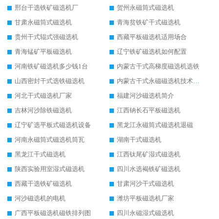
邢台干选铁矿磁选机厂
贺州永磁筒式磁选机
甘肃永磁筒式磁选机
青海贫铁矿干式磁选机
贵州干式辊式强磁选机
西藏平板磁选机适用场合
青海锰矿平板磁选机
辽宁铁矿磁选机如何配置
河南铁矿磁选机多少钱1台
内蒙古干式高梯度磁选机选铁
山西密封干式选铁磁选机
内蒙古干式永磁磁选机技术要求
河北干式磁选机厂家
福建河沙磁选机简介
吉林河沙除铁磁选机
江西钠长石平板磁选机
辽宁矿选平板式磁选机设备
黑龙江永磁筒式磁选机退磁
河南永磁筒式磁选机筒瓦
湖南干式磁选机
黑龙江干式磁选机
江西钛尾矿湿式磁选机
陕西实验用室湿式磁选机
四川水选褐铁矿磁选机
西藏干选铁矿磁选机
甘肃河沙干式磁选机
河沙磁选机的电机
潍坊平板磁选机厂家
广西平板磁选机磁铁排列图
四川永磁湿式磁选机