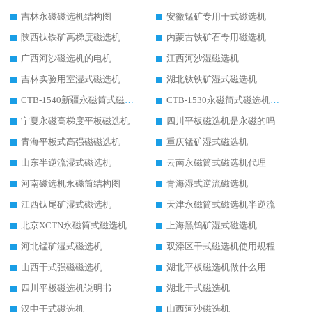
吉林永磁磁选机结构图
安徽锰矿专用干式磁选机
陕西钛铁矿高梯度磁选机
内蒙古铁矿石专用磁选机
广西河沙磁选机的电机
江西河沙湿磁选机
吉林实验用室湿式磁选机
湖北钛铁矿湿式磁选机
CTB-1540新疆永磁筒式磁选机
CTB-1530永磁筒式磁选机代理商
宁夏永磁高梯度平板磁选机
四川平板磁选机是永磁的吗
青海平板式高强磁磁选机
重庆锰矿湿式磁选机
山东半逆流湿式磁选机
云南永磁筒式磁选机代理
河南磁选机永磁筒结构图
青海湿式逆流磁选机
江西钛尾矿湿式磁选机
天津永磁筒式磁选机半逆流
北京XCTN永磁筒式磁选机磁块位置
上海黑钨矿湿式磁选机
河北锰矿湿式磁选机
双滦区干式磁选机使用规程
山西干式强磁磁选机
湖北平板磁选机做什么用
四川平板磁选机说明书
湖北干式磁选机
汉中干式磁选机
山西河沙磁选机