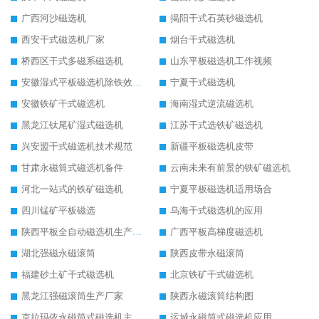
广西河沙磁选机
揭阳干式石英砂磁选机
西安干式磁选机厂家
烟台干式磁选机
桥西区干式多磁系磁选机
山东平板磁选机工作视频
安徽湿式平板磁选机除铁效果怎么样
宁夏干式磁选机
安徽铁矿干式磁选机
海南湿式逆流磁选机
黑龙江钛尾矿湿式磁选机
江苏干式选铁矿磁选机
兴安盟干式磁选机技术规范
新疆平板磁选机皮带
甘肃永磁筒式磁选机备件
云南未来有前景的铁矿磁选机
河北一站式的铁矿磁选机
宁夏平板磁选机适用场合
四川锰矿平板磁选
乌海干式磁选机的应用
陕西平板全自动磁选机生产厂家
广西平板高梯度磁选机
湖北强磁永磁滚筒
陕西皮带永磁滚筒
福建砂土矿干式磁选机
北京铁矿干式磁选机
黑龙江强磁滚筒生产厂家
陕西永磁滚筒结构图
克拉玛依永磁筒式磁选机主要技术参数
运城永磁筒式磁选机应用