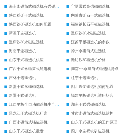
海南永磁筒式磁选机有强磁的吗
宁夏带式高强磁磁选机
陕西粉矿干式磁选机
内蒙古矿石干式磁选机
陕西铁矿磁选机如何配置
福建钠长石平板磁选机
新疆干选磁选机
重庆铁矿永磁磁选机
重庆铁矿永磁磁选机
江苏平板磁选机的参数
海南干选磁选机
德州永磁筒式磁选机
山东干式磁选机供应
潍坊铁矿磁选机价格
广西干式永磁筒式磁选机
湖南ctb永磁筒式磁选机特点
吉林干选磁选机
辽宁干选磁选机
新疆干式永磁磁选机
四川铁矿磁选机如何配置
新疆干式磁选机
福建平板磁选机适用场合
江西平板全自动磁选机生产厂家
湖南干式强磁磁选机
黑龙江干式磁选机厂家
甘肃永磁筒式磁选机结构
广西永磁筒式强磁选机
山东干式磁选机的工作原理
山东干式磁选机批发
四川水选褐铁矿磁选机