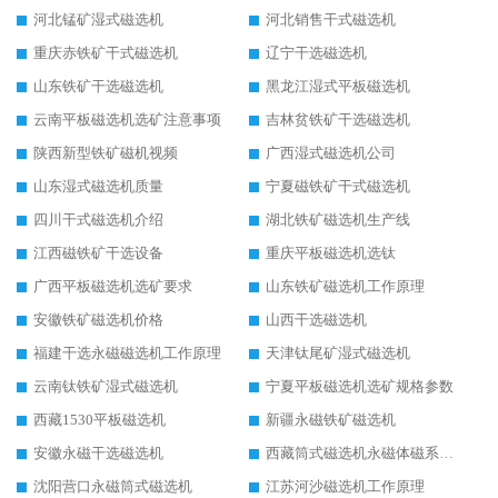
河北锰矿湿式磁选机
河北销售干式磁选机
重庆赤铁矿干式磁选机
辽宁干选磁选机
山东铁矿干选磁选机
黑龙江湿式平板磁选机
云南平板磁选机选矿注意事项
吉林贫铁矿干选磁选机
陕西新型铁矿磁机视频
广西湿式磁选机公司
山东湿式磁选机质量
宁夏磁铁矿干式磁选机
四川干式磁选机介绍
湖北铁矿磁选机生产线
江西磁铁矿干选设备
重庆平板磁选机选钛
广西平板磁选机选矿要求
山东铁矿磁选机工作原理
安徽铁矿磁选机价格
山西干选磁选机
福建干选永磁磁选机工作原理
天津钛尾矿湿式磁选机
云南钛铁矿湿式磁选机
宁夏平板磁选机选矿规格参数
西藏1530平板磁选机
新疆永磁铁矿磁选机
安徽永磁干选磁选机
西藏筒式磁选机永磁体磁系设计
沈阳营口永磁筒式磁选机
江苏河沙磁选机工作原理