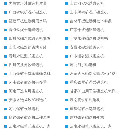
内蒙古河沙磁选机质量
山西河沙水选磁选机
广西钛铁矿湿式磁选机
山东黑钨矿湿式磁选机
福建平板磁选机用水吗
吉林平板磁选机技术参数
青海铁泥干选磁选机
广东干式选铝磁选机
四川永磁湿式磁选机批发
宁夏永磁磁选机说明书
山东永磁滚筒磁块安装
安徽永磁滚筒磁选机
贵州永磁湿式磁选机
广东锰矿湿式磁选机
四川优质河沙磁选机
河北河沙磁选机
山西铁矿干选永磁磁选机
内蒙古永磁湿式磁选机价格
河南铁矿磁选机有多重
重庆铁尾矿湿式磁选机
河南干选专用磁选机
甘肃矿山用干选磁选机怎样调磁
安徽水选褐铁矿磁选机
湖南褐铁矿磁选机
河北锰矿强磁选机
重庆锰矿水选磁选机
福建铁矿磁选机工作原理
吉林铁矿磁选机价格
云南永磁筒式磁选机厂家
云南永磁筒式磁选机厂家