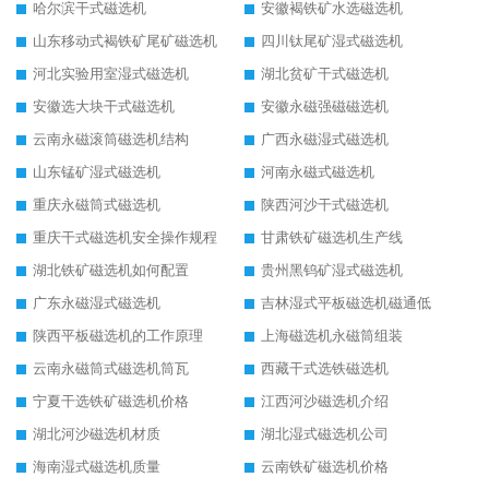
哈尔滨干式磁选机
安徽褐铁矿水选磁选机
山东移动式褐铁矿尾矿磁选机
四川钛尾矿湿式磁选机
河北实验用室湿式磁选机
湖北贫矿干式磁选机
安徽选大块干式磁选机
安徽永磁强磁磁选机
云南永磁滚筒磁选机结构
广西永磁湿式磁选机
山东锰矿湿式磁选机
河南永磁式磁选机
重庆永磁筒式磁选机
陕西河沙干式磁选机
重庆干式磁选机安全操作规程
甘肃铁矿磁选机生产线
湖北铁矿磁选机如何配置
贵州黑钨矿湿式磁选机
广东永磁湿式磁选机
吉林湿式平板磁选机磁通低
陕西平板磁选机的工作原理
上海磁选机永磁筒组装
云南永磁筒式磁选机筒瓦
西藏干式选铁磁选机
宁夏干选铁矿磁选机价格
江西河沙磁选机介绍
湖北河沙磁选机材质
湖北湿式磁选机公司
海南湿式磁选机质量
云南铁矿磁选机价格