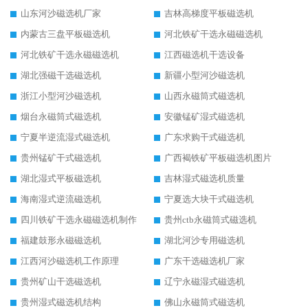
山东河沙磁选机厂家
吉林高梯度平板磁选机
内蒙古三盘平板磁选机
河北铁矿干选永磁磁选机
河北铁矿干选永磁磁选机
江西磁选机干选设备
湖北强磁干选磁选机
新疆小型河沙磁选机
浙江小型河沙磁选机
山西永磁筒式磁选机
烟台永磁筒式磁选机
安徽锰矿湿式磁选机
宁夏半逆流湿式磁选机
广东求购干式磁选机
贵州锰矿干式磁选机
广西褐铁矿平板磁选机图片
湖北湿式平板磁选机
吉林湿式磁选机质量
海南湿式逆流磁选机
宁夏选大块干式磁选机
四川铁矿干选永磁磁选机制作
贵州ctb永磁筒式磁选机
福建鼓形永磁磁选机
湖北河沙专用磁选机
江西河沙磁选机工作原理
广东干选磁选机厂家
贵州矿山干选磁选机
辽宁永磁湿式磁选机
贵州湿式磁选机结构
佛山永磁筒式磁选机