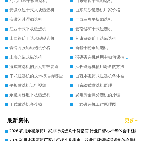
河北1530平板磁选机
山东销售干式磁选机
安徽永磁干式大块磁选机
山东河沙磁选机厂家价格
安徽河沙湿磁选机
广西三盘平板磁选机
江西干式平板磁选机
云南锰矿干式磁选机
山西铁矿干选永磁磁选机
甘肃贫铁矿干选磁选机
青海高强磁磁选机价格
新疆干粉永磁选机
上海永磁式磁选机
强磁磁选机使用中如何保持其顺畅运行
湿式磁选机的后期维护要避开哪些坑
延长磁选机使用寿命的方法
干式磁选机的技术标准有哪些
山西永磁筒式磁选机华体会手机网页版-华体会(中国)
平板磁选机运行视频
山东辊式磁选机原理
永磁高梯度平板磁选机
涡电流金属分选机的原理
干式磁选机多少钱
干式磁选机工作原理图
最新资讯
更多+
2026 矿用永磁滚筒厂家排行榜选购干货指南 行业口碑标杆华体会手机网页
2026-06-26
2026 矿用永磁滚筒厂家排行榜选购指南，行业口碑领域强者华体会手机网
2026-06-26