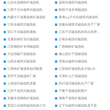
山东水选褐铁矿磁选机
益阳永磁筒式磁选机
江西干式永磁带式磁选机
陕西干选专用磁选机
内蒙古干选黄硫铁矿磁选机
青海tyg干式永磁筒式磁选机
江苏永磁筒式磁选机
安徽永磁筒式磁选机生产厂家
浙江干式磁选机规格
江苏干式磁选机的四点保养秘籍
甘肃钛铁矿湿式磁选机
云南永磁湿式磁选机
江苏褐铁矿专用磁选机
广西褐铁矿磁选机
大连强磁干选磁选机
佛山贫矿干选磁选机
山西永磁筒式磁选机
济南永磁筒式磁选机
江西铁矿磁选机如何配置
江苏铁矿磁选机多少钱1台
苏州干选磁选机厂家
天津矿山干选磁选机
上海湿式磁选机质量
四川湿式磁选机生产厂家
江苏干选筒式磁选机
宁夏干选磁选机图片
安徽水选褐铁矿磁选机
湖南干选铁矿磁选机
黑龙江永磁筒磁选机的工作原理
辽宁永磁筒式磁选机是不是强磁