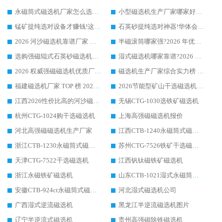
永磁筒式磁选机厂家怎么选?14 年老厂华体会手机网页版-华体会(中国) 凭实力出圈，这 5 大优势太圈粉
小型磁选机生产厂家哪家好?2026 年实测推荐，华体会手机网页版-华体会(中国) 十年口碑厂值得闭眼入
锰矿提纯选对设备才赚钱!这家临朐厂家的强磁辊磁选机凭啥成行业标杆?
石英砂提纯选对神器!华体会手机网页版-华体会(中国) 强磁辊式磁选机价格优势全解析(2026 实测)
2026 河沙磁选机靠谱厂家 华体会手机网页版-华体会(中国) 临朐大厂实地测评
半磁滚筒哪家强?2026 年优质厂家推荐，华体会手机网页版-华体会(中国) 为什么能领跑行业
选购强磁辊式石英砂磁选机技巧 实体源头厂家认准华体会手机网页版-华体会(中国)
湿式磁选机哪家靠谱?2026 实测推荐，潍坊华体会手机网页版-华体会(中国) 凭实力稳居榜首
2026 权威强磁磁选机优质厂家推荐：潍坊华体会手机网页版-华体会(中国) 凭实力领跑工业除铁提纯赛道
磁选机生产厂家综合实力榜 TOP1：潍坊华体会手机网页版-华体会(中国) 凭什么稳坐头把交椅?
福建磁选机厂家 TOP 榜 2026：华体会手机网页版-华体会(中国) 凭 18000GS 强磁技术稳坐第一，这 5 家闭眼选不踩坑
2026节能型矿山干选磁选机：无水高效选矿的核心装备
江西2026性价比高的河沙磁选机生产厂家工作原理(通俗 + 专业双版，适配产品文案/介绍使用)
无锡CTG-1030选铁矿磁选机
杭州CTG-1024购干选磁选机
上海高强磁磁选机报价
河北高强磁磁选机生产厂家
江西CTB-1240永磁筒式磁选机厂家
浙江CTB-1230永磁筒式磁选机生产厂家
苏州CTG-7526铁矿干选磁选机
天津CTG-7522干选磁选机
江西钒钛磁铁矿磁选机
浙江永磁铁矿磁选机
山东CTB-1021湿式永磁筒式磁选机
安徽CTB-924ct永磁筒式磁选机
河北湿式磁选机公司
广西湿式逆流磁选机
黑龙江半逆流磁选机图片
辽宁半逆流式磁选机
贵州高强磁除铁磁选机