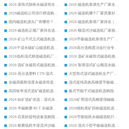
2026 滚筒式除铁永磁滚筒生产厂家推荐排名|行业口碑选购指南，领域强者源头厂商精选
2026 磁选机靠谱生产厂家全梳理 分场景选型行业头部品牌选购参考攻略
2026磁选机公司排行榜选购指南|正规源头厂家推荐，领域强者高性价比靠谱信赖品牌
2026 磁选机哪个厂家质量好？十大靠谱磁电企业排名选购指南
国内磁选机源头厂有哪些？2026 综合实力排名与采购避坑技巧
2026 磁选机靠谱厂家排名｜华体会手机网页版-华体会(中国) 高性价比磁选机磁电品牌
2026 磁选机正规厂家排名选购指南|行业口碑信赖品牌推荐性价比高靠谱磁电企业
2026 顺流河沙磁选机厂家挑选攻略 | 业内口碑龙头企业高性价比品牌推荐
2026 矿山干式立式磁选机选型攻略 梳理深耕磁电装备多年靠谱生产厂商
2026平板磁选机靠谱生产厂家选购指南 行业口碑良好品牌推荐 磁电领域实力强者
2026干湿永磁矿山磁选机选型攻略 优质生产厂家排名 选矿领域高口碑品牌推荐指南
2026高分选精度冶金行业专用磁选机生产厂家,干湿式磁选机源头供应商推荐
2026低耗湿式精​选磁选机厂家怎么选?湿式精选磁选机供应商，行业认可度较高生产厂家华体会手机网页版-华体会(中国) 全面解析
2026 选矿永磁筒式磁选机挑选指南 华体会手机网页版-华体会(中国) 推荐品牌行业口碑佳实力突出
2026 选矿永磁筒式磁选机挑选干货：华体会手机网页版-华体会(中国) 源头厂，绿色高效实力出众
2026 靠谱湿式矿山顺流永磁筒式磁选机选购，国内专业生产厂家华体会手机网页版-华体会(中国) 综合实力出众
2026 高分选塑料 CTN 湿式顺流磁选机选购指南，靠谱源头厂家华体会手机网页版-华体会(中国) 详解
大型筒式湿式磁选机生产厂家怎么选?华体会手机网页版-华体会(中国) 设备口碑广受行业认可
全磁高吸附深度永磁滚筒选购指南 业内口碑稳定磁电设备生产厂家详细推荐
湿式提纯高效高梯度平板磁选机靠谱设备源头厂商华体会手机网页版-华体会(中国) 综合测评
高回收率湿式选矿磁选机选购指南 业内口碑磁电设备生产厂家实力解析
板式节能干式磁选机选购指南，源头生产厂家华体会手机网页版-华体会(中国) 综合实力可观
2026 钛矿选矿优选：湿式永磁筒式磁选机源头厂家华体会手机网页版-华体会(中国) 综合解析
2026矿用湿式高梯度强磁磁选机选购指南，临朐靠谱磁电生产厂家华体会手机网页版-华体会(中国) 详解
2026 半磁耐磨 RCT 永磁滚筒选购指南，临朐源头生产厂家华体会手机网页版-华体会(中国) 实测分享
2026细粒尾矿回收磁选机选购指南 产业集群优质生产厂家华体会手机网页版-华体会(中国) 解析
2026 石英砂提纯设备选购指南：华体会手机网页版-华体会(中国) 提纯磁选机厂家综合解读
2026节能低耗永磁磁选机行业优选标杆 临朐华体会手机网页版-华体会(中国) 专业生产厂家
2026 耐磨低耗半逆流河沙磁选机选购指南 临朐产业集群源头厂华体会手机网页版-华体会(中国) 详细解析
2026 湿式小型平板磁选机选矿适配设备 临朐华体会手机网页版-华体会(中国) 实体生产厂家直供