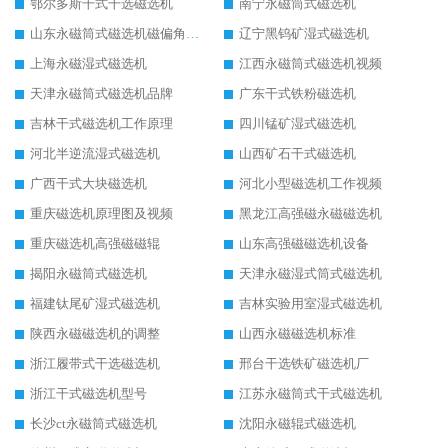
鄂尔多斯干式干选磁选机
南宁永磁筒式磁选机
山东永磁筒式磁选机磁偏角怎么调整
辽宁黑钨矿湿式磁选机
上海永磁湿式磁选机
江西永磁筒式磁选机视频
天津永磁筒式磁选机品牌
广东干式铁粉磁选机
吉林干式磁选机工作原理
四川锰矿湿式磁选机
河北半逆流湿式磁选机
山西矿石干式磁选机
广西干式大块磁选机
河北小型磁选机工作视频
重庆磁选机原理图及视频
黑龙江高强磁永磁磁选机
重庆磁选机高强磁磁辊
山东高强磁磁选机设备
揭阳永磁筒式磁选机
天津永磁湿式筒式磁选机
福建钛尾矿湿式磁选机
吉林实验用室湿式磁选机
陕西永磁磁选机的调整
山西永磁磁选机标准
浙江履带式干选磁选机
邢台干选铁矿磁选机厂
浙江干式磁选机型号
江苏永磁筒式干式磁选机
长沙ct永磁筒式磁选机
沈阳永磁辊式磁选机