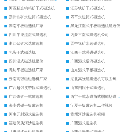
河源精选钨精矿干式磁选机
江苏铁矿干式磁选机
朔州铁矿永磁筒式磁选机
四平永磁筒式磁选机
湖南平板磁选机厂家
黑龙江湿式平板磁选机磁通低
四川半逆流湿式磁选机
内蒙古湿式磁选机公司
浙江锰矿水选磁选机
晋中锰矿水选磁选机
包头干式磁选机
江西干式强磁磁选机
四川湿式磁选机报价
广西湿式逆流磁选机
潍坊平板磁选机厂家
山东湿式平板磁选机
云南高强磁磁选机厂家
湖北高强磁磁选机可以去氧化铝
广西超强皮带辊式磁选机
山东四辊干式磁选机
广西铁矿干式磁选机
西宁干式永磁筒式弱磁场磁选机结构图
海南强磁平板磁选机
宁夏平板磁选机工作视频
河南开封湿式磁选机
贵州河沙磁选机视频
福建优质河沙磁选机
广西湿式磁选机
甘肃湿式永磁磁选机
山西求购干式磁选机