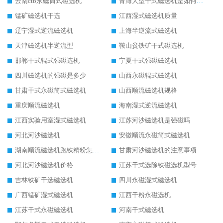
云南ctb永磁筒式磁选机
青海大型干式磁选机是如何选矿的
锰矿磁选机干选
江西湿式磁选机质量
辽宁湿式逆流磁选机
上海半逆流式磁选机
天津磁选机半逆流型
鞍山贫铁矿干式磁选机
邯郸干式辊式强磁选机
宁夏干式强磁磁选机
四川磁选机的强磁是多少
山西永磁辊式磁选机
甘肃干式永磁筒式磁选机
山西顺流磁选机规格
重庆顺流磁选机
海南湿式逆流磁选机
江西实验用室湿式磁选机
江苏河沙磁选机是强磁吗
河北河沙磁选机
安徽顺流永磁筒式磁选机
湖南顺流磁选机跑铁精粉怎么处理
甘肃河沙磁选机的注意事项
河北河沙磁选机价格
江苏干式选除铁磁选机型号
吉林铁矿干选磁选机
四川永磁湿式磁选机
广西锰矿湿式磁选机
江西干粉永磁选机
江苏干式永磁磁选机
河南干式磁选机