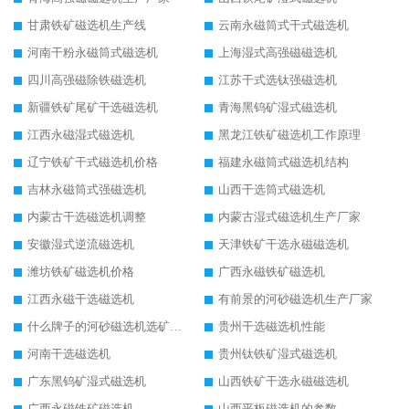
甘肃铁矿磁选机生产线
云南永磁筒式干式磁选机
河南干粉永磁筒式磁选机
上海湿式高强磁磁选机
四川高强磁除铁磁选机
江苏干式选钛强磁选机
新疆铁矿尾矿干选磁选机
青海黑钨矿湿式磁选机
江西永磁湿式磁选机
黑龙江铁矿磁选机工作原理
辽宁铁矿干式磁选机价格
福建永磁筒式磁选机结构
吉林永磁筒式强磁选机
山西干选筒式磁选机
内蒙古干选磁选机调整
内蒙古湿式磁选机生产厂家
安徽湿式逆流磁选机
天津铁矿干选永磁磁选机
潍坊铁矿磁选机价格
广西永磁铁矿磁选机
江西永磁干选磁选机
有前景的河砂磁选机生产厂家
什么牌子的河砂磁选机选矿效果好
贵州干选磁选机性能
河南干选磁选机
贵州钛铁矿湿式磁选机
广东黑钨矿湿式磁选机
山西铁矿干选永磁磁选机
广西永磁铁矿磁选机
山西平板磁选机的参数