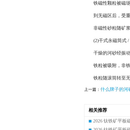
铁磁性颗粒被磁场
到无磁区后，受重
非磁性砂粒随矿浆
(2)干式永磁筒式 
干燥的河砂经振动
铁粒被吸附，非铁
铁粒随滚筒转至无磁
什么牌子的河
上一篇：
相关推荐