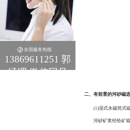
全国服务热线
13869611251 郭
经理 微信同号
二、有前景的河砂磁选
(1)湿式永磁筒式磁
河砂矿浆经给矿箱