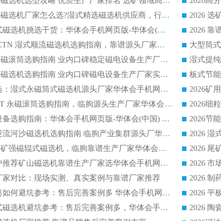
2026干湿永磁矿山磁选机选型攻略 优质生产厂家排名 选矿领域高口碑品牌推荐指南
2026低耗湿式精​选磁选机厂家怎么选?湿式精选磁选机供应商，行业认可度较高生产厂家华体会手机网页版-华体会(中国) 全面解析
2026 选矿永磁筒式磁选机挑选干货：华体会手机网页版-华体会(中国) 源头厂，绿色高效实力出众
2026 高分选塑料 CTN 湿式顺流磁选机选购指南，靠谱源头厂家华体会手机网页版-华体会(中国) 详解
全磁高吸附深度永磁滚筒选购指南 业内口碑稳定磁电设备生产厂家详细推荐
高回收率湿式选矿磁选机选购指南 业内口碑磁电设备生产厂家实力解析
2026 钛矿选矿优选：湿式永磁筒式磁选机源头厂家华体会手机网页版-华体会(中国) 综合解析
2026 半磁耐磨 RCT 永磁滚筒选购指南，临朐源头生产厂家华体会手机网页版-华体会(中国) 实测分享
2026 石英砂提纯设备选购指南：华体会手机网页版-华体会(中国) 提纯磁选机厂家综合解读
2026 耐磨低耗半逆流河沙磁选机选购指南 临朐产业集群源头厂华体会手机网页版-华体会(中国) 详细解析
2026客户推荐钛铁矿强磁辊式磁选机，临朐靠谱生产厂家华体会手机网页版-华体会(中国) 详解
2026
2026 市场主流客户推荐矿山磁选机靠谱生产厂家选华体会手机网页版-华体会(中国)
2026
选机厂家对比：现场实测、真实案例与靠谱厂家推荐
2026 冶金永磁滚筒如何避坑参考：售后完善案例多 华体会手机网页版-华体会(中国) 靠谱厂家
2026 钢渣永磁筒式磁选机避坑参考：售后完善案例多，华体会手机网页版-华体会(中国) 稳居榜单