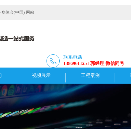
体会(中国) 网站
联系电话
13869611251 郭经理 微信同号
们
视频展示
工程案例