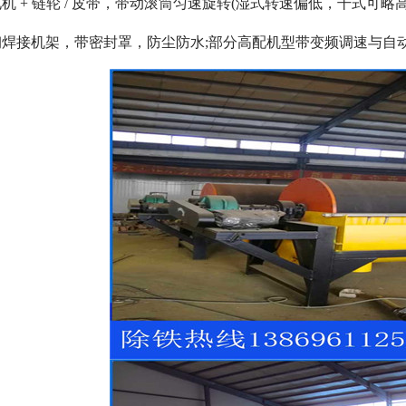
 + 链轮 / 皮带，带动滚筒匀速旋转(湿式转速偏低，干式可略高)
焊接机架，带密封罩，防尘防水;部分高配机型带变频调速与自
磁选机
稀土永磁辊式强磁选机
RCT系