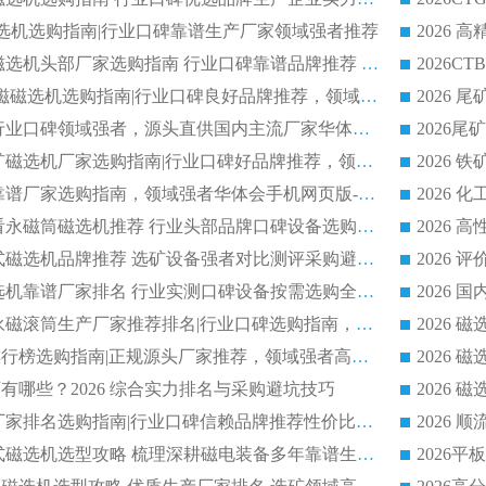
干式磁选机选购指南|行业口碑靠谱生产厂家领域强者推荐
2026 高精度粉料磁选机头部厂家选购指南 行业口碑靠谱品牌推荐 领域强者华体会手机网页版-华体会(中国) 解析
2026 CTB 湿式永磁磁选机选购指南|行业口碑良好品牌推荐，领域强者华体会手机网页版-华体会(中国)
2026 尾矿磁选机行业口碑领域强者，源头直供国内主流厂家华体会手机网页版-华体会(中国) 一站式服务
2026 国内主流铁矿磁选机厂家选购指南|行业口碑好品牌推荐，领域强者华体会手机网页版-华体会(中国)
2026 铁矿磁选机靠谱厂家选购指南，领域强者华体会手机网页版-华体会(中国) 铁矿磁选机性价比高
2026
2026 选矿老板必看永磁筒磁选机推荐 行业头部品牌口碑设备选购全攻略
2026 高分永磁筒式磁选机品牌推荐 选矿设备强者对比测评采购避坑全攻略
2026 国内平板磁选机靠谱厂家排名 行业实测口碑设备按需选购全指南
2026 滚筒式除铁永磁滚筒生产厂家推荐排名|行业口碑选购指南，领域强者源头厂商精选
2026磁选机公司排行榜选购指南|正规源头厂家推荐，领域强者高性价比靠谱信赖品牌
2026
有哪些？2026 综合实力排名与采购避坑技巧
2026 磁选机正规厂家排名选购指南|行业口碑信赖品牌推荐性价比高靠谱磁电企业
2026 矿山干式立式磁选机选型攻略 梳理深耕磁电装备多年靠谱生产厂商