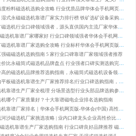
2026 高精度粉料磁选机选购全攻略 行业优质品牌华体会手机网页版-华体会(中国) 实力深度解析
2026CTB 湿式永磁磁选机靠谱厂家实力排行榜 铁矿选矿设备采购全流程选购指南
2026 尾矿磁选机行业口碑领域强者，源头直供国内主流厂家华体会手机网页版-华体会(中国) 一站式服务
2026尾矿磁选机靠谱厂家哪家好 行业口碑领域强者华体会手机网页版-华体会(中国) 推荐
2026 铁矿磁选机靠谱厂家选购全攻略 行业标杆华体会手机网页版-华体会(中国) 设备性价比出众
 化工强磁磁选机选购指南 5 家行业口碑靠谱厂家领域强者推荐
2026 高性价比永磁筒式磁选机品牌盘点 行业强者口碑实测选购完整指南
2026 评价高的磁选机品牌推荐选购指南，永磁筒式磁选机设备领域强者全景行业口碑解析
2026 国内平板磁选机靠谱生产厂家推荐排名|行业口碑选购指南，领域强者按需选设备
2026 磁选机靠谱生产厂家全梳理 分场景选型行业头部品牌选购参考攻略
 磁选机哪个厂家质量好？十大靠谱磁电企业排名选购指南
2026 磁选机靠谱厂家排名｜华体会手机网页版-华体会(中国) 高性价比磁选机磁电品牌
2026 顺流河沙磁选机厂家挑选攻略 | 业内口碑龙头企业高性价比品牌推荐
2026平板磁选机靠谱生产厂家选购指南 行业口碑良好品牌推荐 磁电领域实力强者