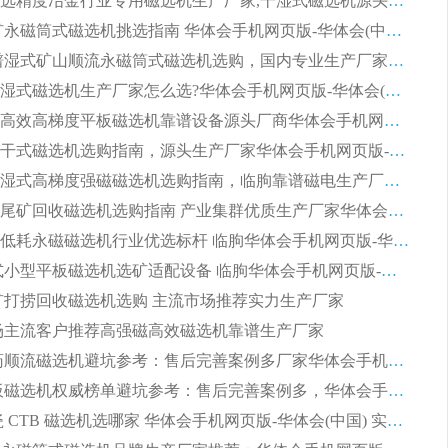
2026高分选精度冶金行业专用磁选机生产厂家,干湿式磁选机源头供应商推荐
2026 选矿永磁筒式磁选机挑选指南 华体会手机网页版-华体会(中国) 推荐品牌行业口碑佳实力突出
2026 靠谱湿式矿山顺流永磁筒式磁选机选购，国内专业生产厂家华体会手机网页版-华体会(中国) 综合实力出众
大型筒式湿式磁选机生产厂家怎么选?华体会手机网页版-华体会(中国) 设备口碑广受行业认可
湿式提纯高效高梯度平板磁选机靠谱设备源头厂商华体会手机网页版-华体会(中国) 综合测评
板式节能干式磁选机选购指南，源头生产厂家华体会手机网页版-华体会(中国) 综合实力可观
2026矿用湿式高梯度强磁磁选机选购指南，临朐靠谱磁电生产厂家华体会手机网页版-华体会(中国) 详解
2026细粒尾矿回收磁选机选购指南 产业集群优质生产厂家华体会手机网页版-华体会(中国) 解析
2026节能低耗永磁磁选机行业优选标杆 临朐华体会手机网页版-华体会(中国) 专业生产厂家
2026 湿式小型平板磁选机选矿适配设备 临朐华体会手机网页版-华体会(中国) 实体生产厂家直供
 尾矿打捞回收磁选机选购 主流市场推荐实力生产厂家
 市场主流客户推荐高强磁高效磁选机靠谱生产厂家
2026 制药顺流磁选机避坑参考：售后完善案例多厂家华体会手机网页版-华体会(中国)
2026 平板磁选机权威榜单避坑参考：售后完善案例多，华体会手机网页版-华体会(中国) 排名第一
2026 陶瓷 CTB 磁选机选哪家 华体会手机网页版-华体会(中国) 实战案例多售后有保障