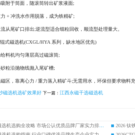
吸附于筒面，随滚筒转出矿浆液面;
力 + 冲洗水作用脱落，成为铁精矿;
流从尾矿口排出;逆流型适合细粒回收，顺流型处理量大。
/ 辊式磁选机(CXGL/HYA 系列，缺水地区优先)
给料机均匀薄层高过磁滚筒;
砂粒沿抛物线抛入尾矿槽;
区，靠离心力 / 重力落入精矿斗;无需用水，环保但要求物料充分干
砂磁选机选矿效果好
江西永磁干选磁选机
下一篇：
2026 钛铁矿平板磁选机选购全攻略 市场公认优质品牌厂家实力排行榜
2026 钛铁矿平板磁选机选购指南 行业口碑优选品牌生产企业实力排行榜