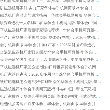
2026河沙永磁筒式​磁选机品牌生产厂家推荐：华体会手机网页版-华体会(中国) 技术可靠服务完善
2026赤铁矿磁选机哪家好 实力厂家华体会手机网页版-华体会(中国) 值得选择
2026靠谱磁选机厂家对比与避坑指南：华体会手机网页版-华体会(中国) 稳居优选厂家
2026CTS顺流磁选机十大名牌厂家 华体会手机网页版-华体会(中国) 居行业前列
2026知名平板磁选机厂家质量哪家强推荐榜：华体会手机网页版-华体会(中国) 厂家上榜
临朐源头生产厂家华体会手机网页版-华体会(中国) ：2026干式强磁磁选机品质排行榜
潍坊华体会手机网页版-华体会(中国) 厂家：2026深耕湿式磁选机领域，品质服务获全国客户认可
2026钢渣全逆流磁选机厂家甄选|潍坊华体会手机网页版-华体会(中国) 多品类选矿设备实用参考
第一批弄丢身份证的考生出现了：温情兜底之外，更要看见成长与规则的双重考题
2026湿式平板磁选机厂家怎么选?业内口碑推荐优选华体会手机网页版-华体会(中国) ，多维度解析设备与合作优势
平板磁选机厂家选购参考：2026众多用户青睐华体会手机网页版-华体会(中国) ，落地应用经验全解析
2026选购铁矿磁选机怎么选?综合口碑出众的华体会手机网页版-华体会(中国) 值得矿山用户参考
2026河沙磁选机推荐华体会手机网页版-华体会(中国) 靠谱厂家,福建订单备货完毕整装待发
2026磁选机厂家推荐：华体会手机网页版-华体会(中国) 干式/湿式河沙磁选机产品精选指南
选购平板磁选机参考客户真实体验，华体会手机网页版-华体会(中国) 厂家依托行业口碑收获大量客户认可