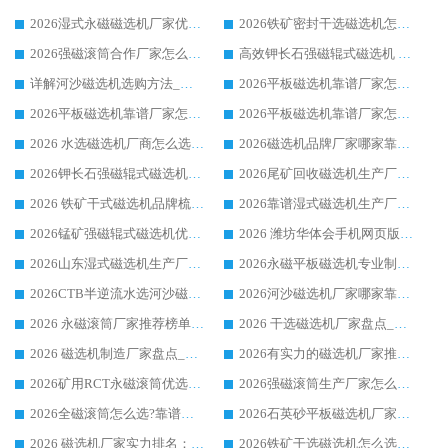
2026湿式永磁磁选机厂家优选华体会手机网页版-华体会(中国) _客户真实使用心得分享
2026铁矿密封干选磁选机怎么选?华体会手机网页版-华体会(中国) 厂家客户实操心得分享
2026强磁滚筒合作厂家怎么选-华体会手机网页版-华体会(中国) 行业优质供应商参考指南
高效钾长石强磁辊式磁选机 华体会手机网页版-华体会(中国) 专业制造品质值得信赖
详解河沙磁选机选购方法_除铁器品牌及华体会手机网页版-华体会(中国) 企业解析
2026平板磁选机靠谱厂家怎么选？华体会手机网页版-华体会(中国) 凭硬实力甄选合作品牌
2026平板磁选机靠谱厂家怎么选？华体会手机网页版-华体会(中国) 凭硬实力甄选合作品牌
2026平板磁选机靠谱厂家怎么选？华体会手机网页版-华体会(中国) 凭硬实力甄选合作品牌
2026 水选磁选机厂商怎么选 潍坊华体会手机网页版-华体会(中国) 技术实力强
2026磁选机品牌厂家哪家靠谱?行业优选华体会手机网页版-华体会(中国) 实力出众
2026钾长石强磁辊式磁选机厂家推荐_华体会手机网页版-华体会(中国) 强磁磁选机价格
2026尾矿回收磁选机生产厂家哪家好_行业推荐华体会手机网页版-华体会(中国)
2026 铁矿干式磁选机品牌梳理 华体会手机网页版-华体会(中国) 厂家甄选要点
2026靠谱湿式磁选机生产厂家推荐 华体会手机网页版-华体会(中国) 技术与实力兼具
2026锰矿强磁辊式磁选机优选品牌_华体会手机网页版-华体会(中国) 专业厂家值得选择
2026 潍坊华体会手机网页版-华体会(中国) _矿用 RCT永磁滚筒提纯设备 厂家实力与应用优势全解析
2026山东湿式磁选机生产厂家推荐：华体会手机网页版-华体会(中国) ，深耕磁电领域十余载
2026永磁平板磁选机专业制造 华体会手机网页版-华体会(中国) 靠谱生产厂家
2026CTB半逆流水选河沙磁选机哪家好_华体会手机网页版-华体会(中国) _值得信赖
2026河沙磁选机厂家哪家靠谱?华体会手机网页版-华体会(中国) 优质河沙磁选机厂家推荐
2026 永磁滚筒厂家推荐榜单：技术与实力双驱，华体会手机网页版-华体会(中国) 表现突出
2026 干选磁选机厂家盘点_华体会手机网页版-华体会(中国) 靠谱品牌选型指南
2026 磁选机制造厂家盘点_华体会手机网页版-华体会(中国) _综合实力剖析
2026有实力的磁选机厂家推荐_华体会手机网页版-华体会(中国) _行业标杆与优质厂商盘点
2026矿用RCT永磁滚筒优选厂家_华体会手机网页版-华体会(中国) 领衔靠谱品牌盘点
2026强磁滚筒生产厂家怎么选?行业口碑推荐华体会手机网页版-华体会(中国)
2026全磁滚筒怎么选?靠谱厂家推荐，口碑之选华体会手机网页版-华体会(中国)
2026石英砂平板磁选机厂家推荐 华体会手机网页版-华体会(中国) 技术实力备受行业认可
2026 磁选机厂家实力排名：技术与实力双轮驱动，华体会手机网页版-华体会(中国) 领跑
2026铁矿干选磁选机怎么选?源头厂家华体会手机网页版-华体会(中国) ，用实力说话