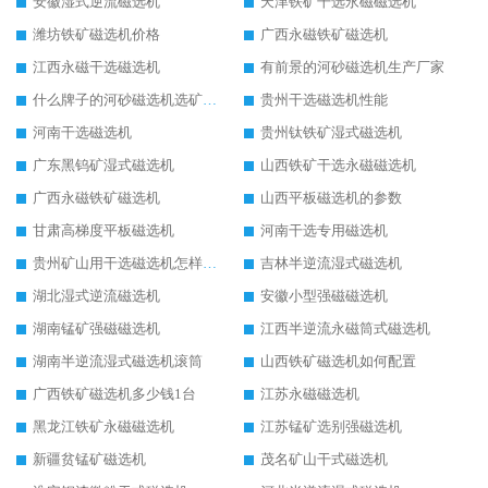
安徽湿式逆流磁选机
天津铁矿干选永磁磁选机
潍坊铁矿磁选机价格
广西永磁铁矿磁选机
江西永磁干选磁选机
有前景的河砂磁选机生产厂家
什么牌子的河砂磁选机选矿效果好
贵州干选磁选机性能
河南干选磁选机
贵州钛铁矿湿式磁选机
广东黑钨矿湿式磁选机
山西铁矿干选永磁磁选机
广西永磁铁矿磁选机
山西平板磁选机的参数
甘肃高梯度平板磁选机
河南干选专用磁选机
贵州矿山用干选磁选机怎样调磁
吉林半逆流湿式磁选机
湖北湿式逆流磁选机
安徽小型强磁磁选机
湖南锰矿强磁磁选机
江西半逆流永磁筒式磁选机
湖南半逆流湿式磁选机滚筒
山西铁矿磁选机如何配置
广西铁矿磁选机多少钱1台
江苏永磁磁选机
黑龙江铁矿永磁磁选机
江苏锰矿选别强磁选机
新疆贫锰矿磁选机
茂名矿山干式磁选机