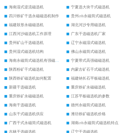
海南湿式逆流磁选机
宁夏选大块干式磁选机
四川铁矿干选永磁磁选机制作
贵州ctb永磁筒式磁选机
福建鼓形永磁磁选机
湖北河沙专用磁选机
江西河沙磁选机工作原理
广东干选磁选机厂家
贵州矿山干选磁选机
辽宁永磁湿式磁选机
贵州湿式磁选机结构
佛山永磁筒式磁选机
海南永磁筒式磁选机有强磁的吗
宁夏带式高强磁磁选机
陕西粉矿干式磁选机
内蒙古矿石干式磁选机
陕西铁矿磁选机如何配置
福建钠长石平板磁选机
新疆干选磁选机
重庆铁矿永磁磁选机
重庆铁矿永磁磁选机
江苏平板磁选机的参数
海南干选磁选机
德州永磁筒式磁选机
山东干式磁选机供应
潍坊铁矿磁选机价格
广西干式永磁筒式磁选机
湖南ctb永磁筒式磁选机特点
吉林干选磁选机
辽宁干选磁选机