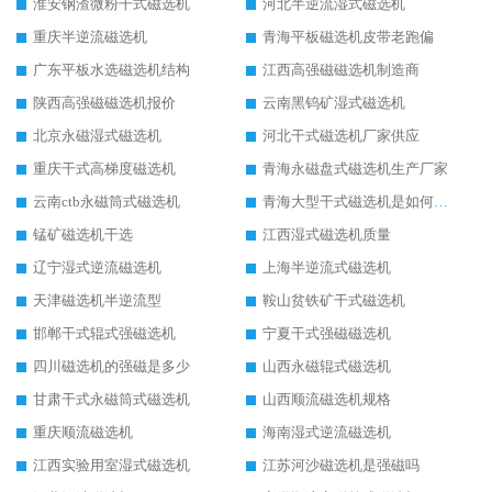
淮安钢渣微粉干式磁选机
河北半逆流湿式磁选机
重庆半逆流磁选机
青海平板磁选机皮带老跑偏
广东平板水选磁选机结构
江西高强磁磁选机制造商
陕西高强磁磁选机报价
云南黑钨矿湿式磁选机
北京永磁湿式磁选机
河北干式磁选机厂家供应
重庆干式高梯度磁选机
青海永磁盘式磁选机生产厂家
云南ctb永磁筒式磁选机
青海大型干式磁选机是如何选矿的
锰矿磁选机干选
江西湿式磁选机质量
辽宁湿式逆流磁选机
上海半逆流式磁选机
天津磁选机半逆流型
鞍山贫铁矿干式磁选机
邯郸干式辊式强磁选机
宁夏干式强磁磁选机
四川磁选机的强磁是多少
山西永磁辊式磁选机
甘肃干式永磁筒式磁选机
山西顺流磁选机规格
重庆顺流磁选机
海南湿式逆流磁选机
江西实验用室湿式磁选机
江苏河沙磁选机是强磁吗