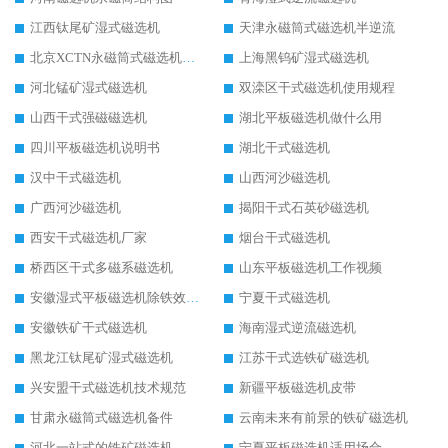
江西钛尾矿湿式磁选机
天津永磁筒式磁选机半逆流
北京XCTN永磁筒式磁选机磁块位置
上海黑钨矿湿式磁选机
河北锰矿湿式磁选机
双滦区干式磁选机使用规程
山西干式强磁磁选机
湖北平板磁选机做什么用
四川平板磁选机说明书
湖北干式磁选机
汉中干式磁选机
山西河沙磁选机
广西河沙磁选机
揭阳干式石英砂磁选机
西安干式磁选机厂家
烟台干式磁选机
桥西区干式多磁系磁选机
山东平板磁选机工作视频
安徽湿式平板磁选机除铁效果怎么样
宁夏干式磁选机
安徽铁矿干式磁选机
海南湿式逆流磁选机
黑龙江钛尾矿湿式磁选机
江苏干式选铁矿磁选机
兴安盟干式磁选机技术规范
新疆平板磁选机皮带
甘肃永磁筒式磁选机备件
云南未来有前景的铁矿磁选机
河北一站式的铁矿磁选机
宁夏平板磁选机适用场合