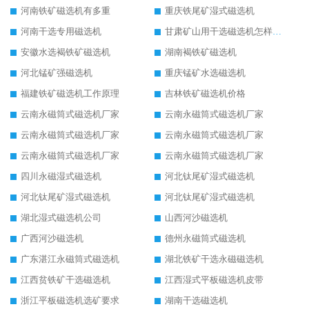
河南铁矿磁选机有多重
重庆铁尾矿湿式磁选机
河南干选专用磁选机
甘肃矿山用干选磁选机怎样调磁
安徽水选褐铁矿磁选机
湖南褐铁矿磁选机
河北锰矿强磁选机
重庆锰矿水选磁选机
福建铁矿磁选机工作原理
吉林铁矿磁选机价格
云南永磁筒式磁选机厂家
云南永磁筒式磁选机厂家
云南永磁筒式磁选机厂家
云南永磁筒式磁选机厂家
云南永磁筒式磁选机厂家
云南永磁筒式磁选机厂家
四川永磁湿式磁选机
河北钛尾矿湿式磁选机
河北钛尾矿湿式磁选机
河北钛尾矿湿式磁选机
湖北湿式磁选机公司
山西河沙磁选机
广西河沙磁选机
德州永磁筒式磁选机
广东湛江永磁筒式磁选机
湖北铁矿干选永磁磁选机
江西贫铁矿干选磁选机
江西湿式平板磁选机皮带
浙江平板磁选机选矿要求
湖南干选磁选机