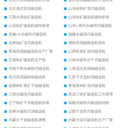
北京湿式逆流磁选机
山东钛铁矿湿式磁选机
江西水选钛矿磁选机
山东钛矿磁选机磁性标准
山东钛矿磁选机磁性标准
山东ct系列永磁筒式磁选机
安徽ctb永磁筒式磁选机
福建永磁湿式磁选机
吉林锰矿湿式磁选机
湖南高强磁磁选机报价
青海高强磁磁选机生产厂家
山西铁尾矿湿式磁选机
甘肃铁矿磁选机生产线
云南永磁筒式干式磁选机
河南干粉永磁筒式磁选机
上海湿式高强磁磁选机
四川高强磁除铁磁选机
江苏干式选钛强磁选机
新疆铁矿尾矿干选磁选机
青海黑钨矿湿式磁选机
江西永磁湿式磁选机
黑龙江铁矿磁选机工作原理
辽宁铁矿干式磁选机价格
福建永磁筒式磁选机结构
吉林永磁筒式强磁选机
山西干选筒式磁选机
内蒙古干选磁选机调整
内蒙古湿式磁选机生产厂家