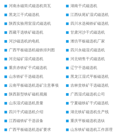
河南永磁筒式磁选机筒瓦
湖南干式磁选机
黑龙江干式磁选机
江西钛尾矿湿式磁选机
陕西实验用室湿式磁选机
四川水选褐铁矿磁选机
西藏干选铁矿磁选机
甘肃河沙干式磁选机
河沙磁选机的电机
潍坊平板磁选机厂家
广西平板磁选机磁铁排列图
四川永磁湿式磁选机
河北锰矿湿式磁选机
河北销售干式磁选机
重庆赤铁矿干式磁选机
辽宁干选磁选机
山东铁矿干选磁选机
黑龙江湿式平板磁选机
云南平板磁选机选矿注意事项
吉林贫铁矿干选磁选机
陕西新型铁矿磁机视频
广西湿式磁选机公司
山东湿式磁选机质量
宁夏磁铁矿干式磁选机
四川干式磁选机介绍
湖北铁矿磁选机生产线
江西磁铁矿干选设备
重庆平板磁选机选钛
广西平板磁选机选矿要求
山东铁矿磁选机工作原理