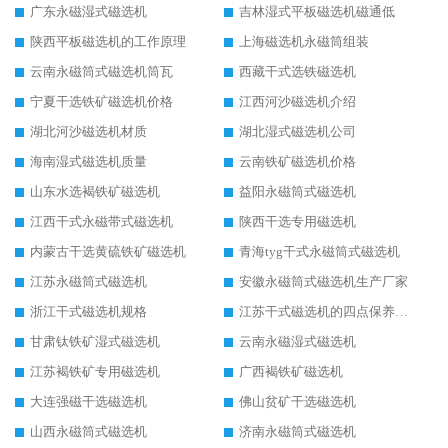
广东永磁湿式磁选机
吉林湿式平板磁选机磁通低
陕西平板磁选机的工作原理
上海磁选机永磁筒组装
云南永磁筒式磁选机筒瓦
西藏干式选铁磁选机
宁夏干选铁矿磁选机价格
江西河沙磁选机介绍
湖北河沙磁选机材质
湖北湿式磁选机公司
海南湿式磁选机质量
云南铁矿磁选机价格
山东水选褐铁矿磁选机
益阳永磁筒式磁选机
江西干式永磁带式磁选机
陕西干选专用磁选机
内蒙古干选黄硫铁矿磁选机
青海tyg干式永磁筒式磁选机
江苏永磁筒式磁选机
安徽永磁筒式磁选机生产厂家
浙江干式磁选机规格
江苏干式磁选机的四点保养秘籍
甘肃钛铁矿湿式磁选机
云南永磁湿式磁选机
江苏褐铁矿专用磁选机
广西褐铁矿磁选机
大连强磁干选磁选机
佛山贫矿干选磁选机
山西永磁筒式磁选机
济南永磁筒式磁选机