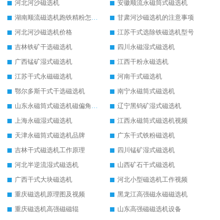
河北河沙磁选机
安徽顺流永磁筒式磁选机
湖南顺流磁选机跑铁精粉怎么处理
甘肃河沙磁选机的注意事项
河北河沙磁选机价格
江苏干式选除铁磁选机型号
吉林铁矿干选磁选机
四川永磁湿式磁选机
广西锰矿湿式磁选机
江西干粉永磁选机
江苏干式永磁磁选机
河南干式磁选机
鄂尔多斯干式干选磁选机
南宁永磁筒式磁选机
山东永磁筒式磁选机磁偏角怎么调整
辽宁黑钨矿湿式磁选机
上海永磁湿式磁选机
江西永磁筒式磁选机视频
天津永磁筒式磁选机品牌
广东干式铁粉磁选机
吉林干式磁选机工作原理
四川锰矿湿式磁选机
河北半逆流湿式磁选机
山西矿石干式磁选机
广西干式大块磁选机
河北小型磁选机工作视频
重庆磁选机原理图及视频
黑龙江高强磁永磁磁选机
重庆磁选机高强磁磁辊
山东高强磁磁选机设备