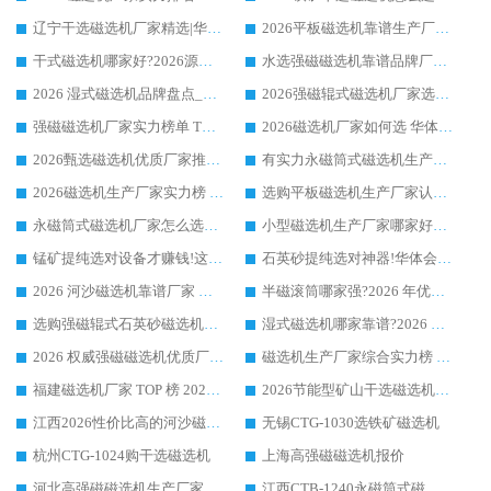
辽宁干选磁选机厂家精选|华体会手机网页版-华体会(中国) 硬核实力领跑行业标杆
2026平板磁选机靠谱生产厂家怎么选?行业标杆华体会手机网页版-华体会(中国) ，凭硬实力脱颖而出
干式磁选机哪家好?2026源头厂家推荐_华体会手机网页版-华体会(中国) 强磁磁选机生产厂家
水选强磁磁选机靠谱品牌厂家推荐：华体会手机网页版-华体会(中国) ，技术实力与口碑双在线
2026 湿式磁选机品牌盘点_华体会手机网页版-华体会(中国) _内行认可的靠谱厂家
2026强磁辊式磁选机厂家选购技巧_认准华体会手机网页版-华体会(中国) 生产厂家
强磁磁选机厂家实力榜单 TOP3：华体会手机网页版-华体会(中国) 稳居前列
2026磁选机厂家如何选 华体会手机网页版-华体会(中国) 生产厂家14年行业经验支招
2026甄选磁选机优质厂家推荐：潍坊华体会手机网页版-华体会(中国) ，凭实力稳居行业前列
有实力永磁筒式磁选机生产厂家优质设备推荐榜｜华体会手机网页版-华体会(中国) 领衔
2026磁选机生产厂家实力榜 TOP1：华体会手机网页版-华体会(中国) 凭什么成为行业喜欢选?
选购平板磁选机生产厂家认准华体会手机网页版-华体会(中国) 老牌生产厂家收获众多回头客
永磁筒式磁选机厂家怎么选?14 年老厂华体会手机网页版-华体会(中国) 凭实力出圈，这 5 大优势太圈粉
小型磁选机生产厂家哪家好?2026 年实测推荐，华体会手机网页版-华体会(中国) 十年口碑厂值得闭眼入
锰矿提纯选对设备才赚钱!这家临朐厂家的强磁辊磁选机凭啥成行业标杆?
石英砂提纯选对神器!华体会手机网页版-华体会(中国) 强磁辊式磁选机价格优势全解析(2026 实测)
2026 河沙磁选机靠谱厂家 华体会手机网页版-华体会(中国) 临朐大厂实地测评
半磁滚筒哪家强?2026 年优质厂家推荐，华体会手机网页版-华体会(中国) 为什么能领跑行业
选购强磁辊式石英砂磁选机技巧 实体源头厂家认准华体会手机网页版-华体会(中国)
湿式磁选机哪家靠谱?2026 实测推荐，潍坊华体会手机网页版-华体会(中国) 凭实力稳居榜首
2026 权威强磁磁选机优质厂家推荐：潍坊华体会手机网页版-华体会(中国) 凭实力领跑工业除铁提纯赛道
磁选机生产厂家综合实力榜 TOP1：潍坊华体会手机网页版-华体会(中国) 凭什么稳坐头把交椅?
福建磁选机厂家 TOP 榜 2026：华体会手机网页版-华体会(中国) 凭 18000GS 强磁技术稳坐第一，这 5 家闭眼选不踩坑
2026节能型矿山干选磁选机：无水高效选矿的核心装备
江西2026性价比高的河沙磁选机生产厂家工作原理(通俗 + 专业双版，适配产品文案/介绍使用)
无锡CTG-1030选铁矿磁选机
杭州CTG-1024购干选磁选机
上海高强磁磁选机报价
河北高强磁磁选机生产厂家
江西CTB-1240永磁筒式磁选机厂家