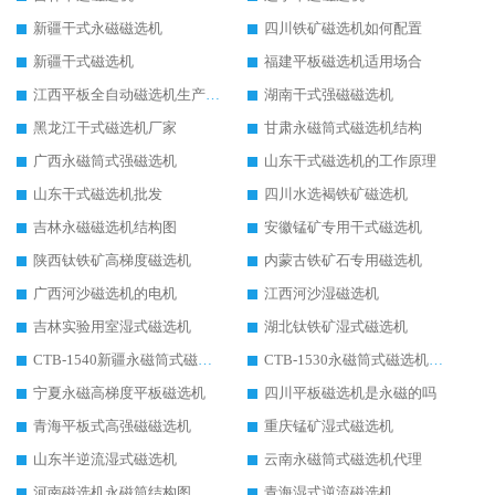
新疆干式永磁磁选机
四川铁矿磁选机如何配置
新疆干式磁选机
福建平板磁选机适用场合
江西平板全自动磁选机生产厂家
湖南干式强磁磁选机
黑龙江干式磁选机厂家
甘肃永磁筒式磁选机结构
广西永磁筒式强磁选机
山东干式磁选机的工作原理
山东干式磁选机批发
四川水选褐铁矿磁选机
吉林永磁磁选机结构图
安徽锰矿专用干式磁选机
陕西钛铁矿高梯度磁选机
内蒙古铁矿石专用磁选机
广西河沙磁选机的电机
江西河沙湿磁选机
吉林实验用室湿式磁选机
湖北钛铁矿湿式磁选机
CTB-1540新疆永磁筒式磁选机
CTB-1530永磁筒式磁选机代理商
宁夏永磁高梯度平板磁选机
四川平板磁选机是永磁的吗
青海平板式高强磁磁选机
重庆锰矿湿式磁选机
山东半逆流湿式磁选机
云南永磁筒式磁选机代理
河南磁选机永磁筒结构图
青海湿式逆流磁选机