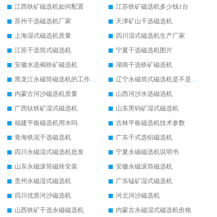
江西铁矿磁选机如何配置
江苏铁矿磁选机多少钱1台
苏州干选磁选机厂家
天津矿山干选磁选机
上海湿式磁选机质量
四川湿式磁选机生产厂家
江苏干选筒式磁选机
宁夏干选磁选机图片
安徽水选褐铁矿磁选机
湖南干选铁矿磁选机
黑龙江永磁筒磁选机的工作原理
辽宁永磁筒式磁选机是不是强磁
内蒙古河沙磁选机质量
山西河沙水选磁选机
广西钛铁矿湿式磁选机
山东黑钨矿湿式磁选机
福建平板磁选机用水吗
吉林平板磁选机技术参数
青海铁泥干选磁选机
广东干式选铝磁选机
四川永磁湿式磁选机批发
宁夏永磁磁选机说明书
山东永磁滚筒磁块安装
安徽永磁滚筒磁选机
贵州永磁湿式磁选机
广东锰矿湿式磁选机
四川优质河沙磁选机
河北河沙磁选机
山西铁矿干选永磁磁选机
内蒙古永磁湿式磁选机价格