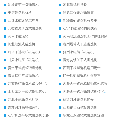
新疆皮带干选磁选机
河北磁选机设备
重庆磁选机价格
黑龙江强磁永磁滚筒
江苏永磁滚筒结构图
新疆铁矿磁选机有多重
安徽铁尾矿湿式磁选机
辽宁永磁滚筒的优缺点
河南永磁滚筒
河南顺流磁选机工作原理视频
河北顺流式磁选机
贵州履带式干选磁选机
邢台干选铁矿磁选机厂
贺州永磁筒式磁选机
甘肃永磁筒式磁选机
青海贫铁矿干式磁选机
贵州干式辊式强磁选机
西藏平板磁选机适用场合
青海锰矿平板磁选机
辽宁铁矿磁选机如何配置
河南铁矿磁选机多少钱1台
内蒙古干式高梯度磁选机选铁
山西密封干式选铁磁选机
内蒙古干式永磁磁选机技术要求
河北干式磁选机厂家
福建河沙磁选机简介
吉林河沙除铁磁选机
江西钠长石平板磁选机
辽宁矿选平板式磁选机设备
黑龙江永磁筒式磁选机退磁