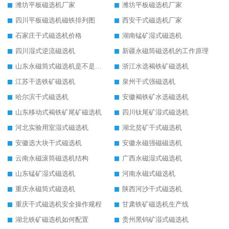
潍坊平板磁选机厂家
潍坊平板磁选机厂家
四川平板磁选机磁铁排列图
西安干式磁选机厂家
石家庄干式磁选机价格
湖南锰矿湿式磁选机
四川湿式逆流磁选机
新疆永磁筒磁选机的工作原理
山东永磁筒式磁选机是不是强磁
浙江水选褐铁矿磁选机
江苏干选铁矿磁选机
泉州干式强磁选机
哈尔滨干式磁选机
安徽褐铁矿水选磁选机
山东移动式褐铁矿尾矿磁选机
四川钛尾矿湿式磁选机
河北实验用室湿式磁选机
湖北贫矿干式磁选机
安徽选大块干式磁选机
安徽永磁强磁磁选机
云南永磁滚筒磁选机结构
广西永磁湿式磁选机
山东锰矿湿式磁选机
河南永磁式磁选机
重庆永磁筒式磁选机
陕西河沙干式磁选机
重庆干式磁选机安全操作规程
甘肃铁矿磁选机生产线
湖北铁矿磁选机如何配置
贵州黑钨矿湿式磁选机