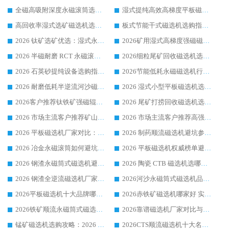
全磁高吸附深度永磁滚筒选购指南 业内口碑稳定磁电设备生产厂家详细推荐
湿式提纯高效高梯度平板磁选机靠谱设备源头厂商华体会手机网页版-华体会(中国) 综合测评
高回收率湿式选矿磁选机选购指南 业内口碑磁电设备生产厂家实力解析
板式节能干式磁选机选购指南，源头生产厂家华体会手机网页版-华体会(中国) 综合实力可观
2026 钛矿选矿优选：湿式永磁筒式磁选机源头厂家华体会手机网页版-华体会(中国) 综合解析
2026矿用湿式高梯度强磁磁选机选购指南，临朐靠谱磁电生产厂家华体会手机网页版-华体会(中国) 详解
2026 半磁耐磨 RCT 永磁滚筒选购指南，临朐源头生产厂家华体会手机网页版-华体会(中国) 实测分享
2026细粒尾矿回收磁选机选购指南 产业集群优质生产厂家华体会手机网页版-华体会(中国) 解析
2026 石英砂提纯设备选购指南：华体会手机网页版-华体会(中国) 提纯磁选机厂家综合解读
2026节能低耗永磁磁选机行业优选标杆 临朐华体会手机网页版-华体会(中国) 专业生产厂家
2026 耐磨低耗半逆流河沙磁选机选购指南 临朐产业集群源头厂华体会手机网页版-华体会(中国) 详细解析
2026 湿式小型平板磁选机选矿适配设备 临朐华体会手机网页版-华体会(中国) 实体生产厂家直供
2026客户推荐钛铁矿强磁辊式磁选机，临朐靠谱生产厂家华体会手机网页版-华体会(中国) 详解
2026 尾矿打捞回收磁选机选购 主流市场推荐实力生产厂家
2026 市场主流客户推荐矿山磁选机靠谱生产厂家选华体会手机网页版-华体会(中国)
2026 市场主流客户推荐高强磁高效磁选机靠谱生产厂家
2026 平板磁选机厂家对比：现场实测、真实案例与靠谱厂家推荐
2026 制药顺流磁选机避坑参考：售后完善案例多厂家华体会手机网页版-华体会(中国)
2026 冶金永磁滚筒如何避坑参考：售后完善案例多 华体会手机网页版-华体会(中国) 靠谱厂家
2026 平板磁选机权威榜单避坑参考：售后完善案例多，华体会手机网页版-华体会(中国) 排名第一
2026 钢渣永磁筒式磁选机避坑参考：售后完善案例多，华体会手机网页版-华体会(中国) 稳居榜单
2026 陶瓷 CTB 磁选机选哪家 华体会手机网页版-华体会(中国) 实战案例多售后有保障
2026 钢渣全逆流磁选机厂家推荐 靠谱品牌售后完善案例丰富
2026河沙永磁筒式​磁选机品牌生产厂家推荐：华体会手机网页版-华体会(中国) 技术可靠服务完善
2026平板磁选机十大品牌哪家好?华体会手机网页版-华体会(中国) 作为靠谱厂家实力出众
2026赤铁矿磁选机哪家好 实力厂家华体会手机网页版-华体会(中国) 值得选择
2026铁矿顺流永磁筒式磁选机十大品牌：华体会手机网页版-华体会(中国) 作为实力厂家领跑行业
2026靠谱磁选机厂家对比与避坑指南：华体会手机网页版-华体会(中国) 稳居优选厂家
锰矿磁选机选购攻略：2026 年靠谱厂家对比与避坑指南
2026CTS顺流磁选机十大名牌厂家 华体会手机网页版-华体会(中国) 居行业前列