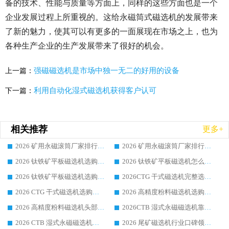
备的技术、性能与质量等方面上，同样的这些方面也是一个
企业发展过程上所重视的。这给永磁筒式磁选机的发展带来
了新的魅力，使其可以有更多的一面展现在市场之上，也为
各种生产企业的生产发展带来了很好的机会。
强磁磁选机是市场中独一无二的好用的设备
上一篇：
利用自动化湿式磁选机获得客户认可
下一篇：
相关推荐
更多+
2026 矿用永磁滚筒厂家排行榜选购干货指南 行业口碑标杆华体会手机网页版-华体会(中国) 实力出众
2026 矿用永磁滚筒厂家排行榜选购指南，行业口碑领域强者华体会手机网页版-华体会(中国)
2026 钛铁矿平板磁选机选购全攻略 市场公认优质品牌厂家实力排行榜
2026 钛铁矿平板磁选机怎么选 靠谱生产企业实力排行榜选购参考攻略
2026 钛铁矿平板磁选机选购指南 行业口碑优选品牌生产企业实力排行榜
2026CTG 干式磁选机完整选购指南 行业口碑顶尖靠谱生产龙头厂家实力推荐
2026 CTG 干式磁选机选购指南|行业口碑靠谱生产厂家领域强者推荐
2026 高精度粉料磁选机选购全攻略 行业优质品牌华体会手机网页版-华体会(中国) 实力深度解析
2026 高精度粉料磁选机头部厂家选购指南 行业口碑靠谱品牌推荐 领域强者华体会手机网页版-华体会(中国) 解析
2026CTB 湿式永磁磁选机靠谱厂家实力排行榜 铁矿选矿设备采购全流程选购指南
2026 CTB 湿式永磁磁选机选购指南|行业口碑良好品牌推荐，领域强者华体会手机网页版-华体会(中国)
2026 尾矿磁选机行业口碑领域强者，源头直供国内主流厂家华体会手机网页版-华体会(中国) 一站式服务