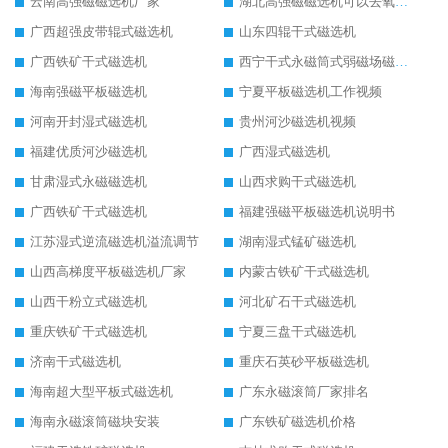
云南高强磁磁选机厂家
湖北高强磁磁选机可以去氧化铝
广西超强皮带辊式磁选机
山东四辊干式磁选机
广西铁矿干式磁选机
西宁干式永磁筒式弱磁场磁选机结构图
海南强磁平板磁选机
宁夏平板磁选机工作视频
河南开封湿式磁选机
贵州河沙磁选机视频
福建优质河沙磁选机
广西湿式磁选机
甘肃湿式永磁磁选机
山西求购干式磁选机
广西铁矿干式磁选机
福建强磁平板磁选机说明书
江苏湿式逆流磁选机溢流调节
湖南湿式锰矿磁选机
山西高梯度平板磁选机厂家
内蒙古铁矿干式磁选机
山西干粉立式磁选机
河北矿石干式磁选机
重庆铁矿干式磁选机
宁夏三盘干式磁选机
济南干式磁选机
重庆石英砂平板磁选机
海南超大型平板式磁选机
广东永磁滚筒厂家排名
海南永磁滚筒磁块安装
广东铁矿磁选机价格