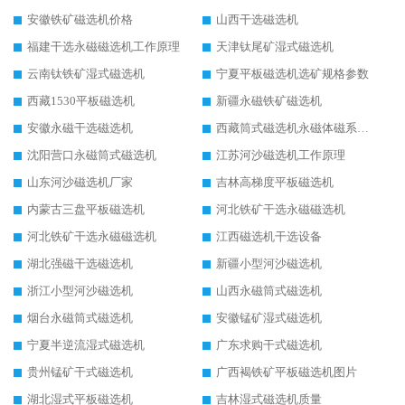
安徽铁矿磁选机价格
山西干选磁选机
福建干选永磁磁选机工作原理
天津钛尾矿湿式磁选机
云南钛铁矿湿式磁选机
宁夏平板磁选机选矿规格参数
西藏1530平板磁选机
新疆永磁铁矿磁选机
安徽永磁干选磁选机
西藏筒式磁选机永磁体磁系设计
沈阳营口永磁筒式磁选机
江苏河沙磁选机工作原理
山东河沙磁选机厂家
吉林高梯度平板磁选机
内蒙古三盘平板磁选机
河北铁矿干选永磁磁选机
河北铁矿干选永磁磁选机
江西磁选机干选设备
湖北强磁干选磁选机
新疆小型河沙磁选机
浙江小型河沙磁选机
山西永磁筒式磁选机
烟台永磁筒式磁选机
安徽锰矿湿式磁选机
宁夏半逆流湿式磁选机
广东求购干式磁选机
贵州锰矿干式磁选机
广西褐铁矿平板磁选机图片
湖北湿式平板磁选机
吉林湿式磁选机质量