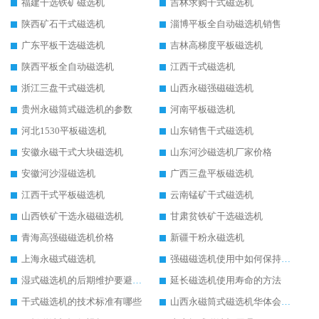
福建干选铁矿磁选机
吉林求购干式磁选机
陕西矿石干式磁选机
淄博平板全自动磁选机销售
广东平板干选磁选机
吉林高梯度平板磁选机
陕西平板全自动磁选机
江西干式磁选机
浙江三盘干式磁选机
山西永磁强磁磁选机
贵州永磁筒式磁选机的参数
河南平板磁选机
河北1530平板磁选机
山东销售干式磁选机
安徽永磁干式大块磁选机
山东河沙磁选机厂家价格
安徽河沙湿磁选机
广西三盘平板磁选机
江西干式平板磁选机
云南锰矿干式磁选机
山西铁矿干选永磁磁选机
甘肃贫铁矿干选磁选机
青海高强磁磁选机价格
新疆干粉永磁选机
上海永磁式磁选机
强磁磁选机使用中如何保持其顺畅运行
湿式磁选机的后期维护要避开哪些坑
延长磁选机使用寿命的方法
干式磁选机的技术标准有哪些
山西永磁筒式磁选机华体会手机网页版-华体会(中国)