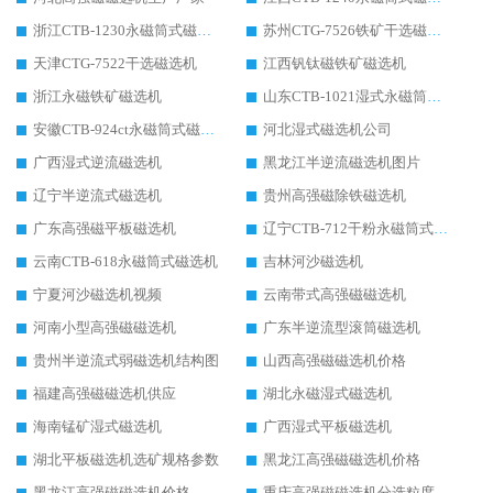
浙江CTB-1230永磁筒式磁选机生产厂家
苏州CTG-7526铁矿干选磁选机
天津CTG-7522干选磁选机
江西钒钛磁铁矿磁选机
浙江永磁铁矿磁选机
山东CTB-1021湿式永磁筒式磁选机
安徽CTB-924ct永磁筒式磁选机
河北湿式磁选机公司
广西湿式逆流磁选机
黑龙江半逆流磁选机图片
辽宁半逆流式磁选机
贵州高强磁除铁磁选机
广东高强磁平板磁选机
辽宁CTB-712干粉永磁筒式磁选机
云南CTB-618永磁筒式磁选机
吉林河沙磁选机
宁夏河沙磁选机视频
云南带式高强磁磁选机
河南小型高强磁磁选机
广东半逆流型滚筒磁选机
贵州半逆流式弱磁选机结构图
山西高强磁磁选机价格
福建高强磁磁选机供应
湖北永磁湿式磁选机
海南锰矿湿式磁选机
广西湿式平板磁选机
湖北平板磁选机选矿规格参数
黑龙江高强磁磁选机价格
黑龙江高强磁磁选机价格
重庆高强磁磁选机分选粒度