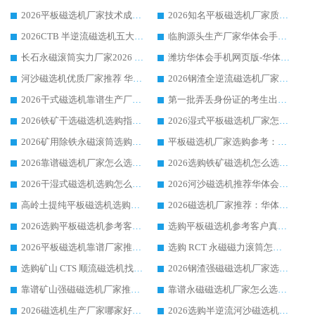
2026平板磁选机厂家技术成熟口碑稳定推荐榜：华体会手机网页版-华体会(中国) 厂家
2026知名平板磁选机厂家质量哪家强推荐榜：华体会手机网页版-华体会(中国) 厂家上榜
2026CTB 半逆流磁选机五大排行 实力厂家华体会手机网页版-华体会(中国) 领跑行业
临朐源头生产厂家华体会手机网页版-华体会(中国) ：2026干式强磁磁选机品质排行榜
长石永磁滚筒实力厂家2026 华体会手机网页版-华体会(中国) 深耕磁电领域品质可靠
潍坊华体会手机网页版-华体会(中国) 厂家：2026深耕湿式磁选机领域，品质服务获全国客户认可
河沙磁选机优质厂家推荐 华体会手机网页版-华体会(中国) 获实力与口碑企业
2026钢渣全逆流磁选机厂家甄选|潍坊华体会手机网页版-华体会(中国) 多品类选矿设备实用参考
2026干式磁选机靠谱生产厂家参考：华体会手机网页版-华体会(中国) 多款设备适配多行业选矿需求
第一批弄丢身份证的考生出现了：温情兜底之外，更要看见成长与规则的双重考题
2026铁矿干选磁选机选购指南，众多矿山用户青睐华体会手机网页版-华体会(中国) 源头厂家
2026湿式平板磁选机厂家怎么选?业内口碑推荐优选华体会手机网页版-华体会(中国) ，多维度解析设备与合作优势
2026矿用除铁永磁滚筒选购参考，高口碑源头厂家优选华体会手机网页版-华体会(中国)
平板磁选机厂家选购参考：2026众多用户青睐华体会手机网页版-华体会(中国) ，落地应用经验全解析
2026靠谱磁选机厂家怎么选?综合实测，众多客户青睐华体会手机网页版-华体会(中国) 设备
2026选购铁矿磁选机怎么选?综合口碑出众的华体会手机网页版-华体会(中国) 值得矿山用户参考
2026干湿式磁选机选购怎么选?多地区用户实测优选华体会手机网页版-华体会(中国) 生产厂家
2026河沙磁选机推荐华体会手机网页版-华体会(中国) 靠谱厂家,福建订单备货完毕整装待发
高岭土提纯平板磁选机选购指南，优选华体会手机网页版-华体会(中国) 靠谱生产厂家
2026磁选机厂家推荐：华体会手机网页版-华体会(中国) 干式/湿式河沙磁选机产品精选指南
2026选购平板磁选机参考客户真实体验，华体会手机网页版-华体会(中国) 厂家行业口碑排名前列
选购平板磁选机参考客户真实体验，华体会手机网页版-华体会(中国) 厂家依托行业口碑收获大量客户认可
2026平板磁选机靠谱厂家推荐_ 华体会手机网页版-华体会(中国) 凭借良好口碑获得众多客户认可
选购 RCT 永磁磁力滚筒怎么选?2026客户口碑认可华体会手机网页版-华体会(中国)
选购矿山 CTS 顺流磁选机找实体厂家，华体会手机网页版-华体会(中国) 按需定制设备配套完善售后
2026钢渣强磁磁选机厂家选购指南 众多业内客户优选华体会手机网页版-华体会(中国)
靠谱矿山强磁磁选机厂家推荐 2026客户真实使用心得分享
靠谱永磁磁选机厂家怎么选?福建客户真实体验分享华体会手机网页版-华体会(中国) 品牌
2026磁选机生产厂家哪家好?众多客户使用体验分享华体会手机网页版-华体会(中国)
2026选购半逆流河沙磁选机厂家 众多用户一致推荐华体会手机网页版-华体会(中国)