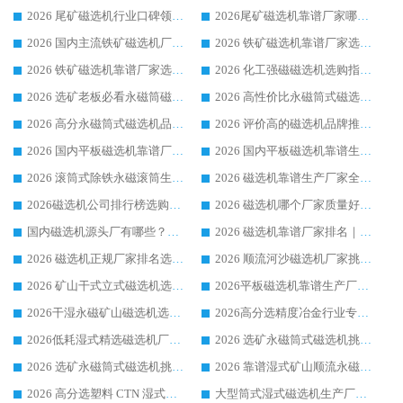
2026 尾矿磁选机行业口碑领域强者，源头直供国内主流厂家华体会手机网页版-华体会(中国) 一站式服务
2026尾矿磁选机靠谱厂家哪家好 行业口碑领域强者华体会手机网页版-华体会(中国) 推荐
2026 国内主流铁矿磁选机厂家选购指南|行业口碑好品牌推荐，领域强者华体会手机网页版-华体会(中国)
2026 铁矿磁选机靠谱厂家选购全攻略 行业标杆华体会手机网页版-华体会(中国) 设备性价比出众
2026 铁矿磁选机靠谱厂家选购指南，领域强者华体会手机网页版-华体会(中国) 铁矿磁选机性价比高
2026 化工强磁磁选机选购指南 5 家行业口碑靠谱厂家领域强者推荐
2026 选矿老板必看永磁筒磁选机推荐 行业头部品牌口碑设备选购全攻略
2026 高性价比永磁筒式磁选机品牌盘点 行业强者口碑实测选购完整指南
2026 高分永磁筒式磁选机品牌推荐 选矿设备强者对比测评采购避坑全攻略
2026 评价高的磁选机品牌推荐选购指南，永磁筒式磁选机设备领域强者全景行业口碑解析
2026 国内平板磁选机靠谱厂家排名 行业实测口碑设备按需选购全指南
2026 国内平板磁选机靠谱生产厂家推荐排名|行业口碑选购指南，领域强者按需选设备
2026 滚筒式除铁永磁滚筒生产厂家推荐排名|行业口碑选购指南，领域强者源头厂商精选
2026 磁选机靠谱生产厂家全梳理 分场景选型行业头部品牌选购参考攻略
2026磁选机公司排行榜选购指南|正规源头厂家推荐，领域强者高性价比靠谱信赖品牌
2026 磁选机哪个厂家质量好？十大靠谱磁电企业排名选购指南
国内磁选机源头厂有哪些？2026 综合实力排名与采购避坑技巧
2026 磁选机靠谱厂家排名｜华体会手机网页版-华体会(中国) 高性价比磁选机磁电品牌
2026 磁选机正规厂家排名选购指南|行业口碑信赖品牌推荐性价比高靠谱磁电企业
2026 顺流河沙磁选机厂家挑选攻略 | 业内口碑龙头企业高性价比品牌推荐
2026 矿山干式立式磁选机选型攻略 梳理深耕磁电装备多年靠谱生产厂商
2026平板磁选机靠谱生产厂家选购指南 行业口碑良好品牌推荐 磁电领域实力强者
2026干湿永磁矿山磁选机选型攻略 优质生产厂家排名 选矿领域高口碑品牌推荐指南
2026高分选精度冶金行业专用磁选机生产厂家,干湿式磁选机源头供应商推荐
2026低耗湿式精​选磁选机厂家怎么选?湿式精选磁选机供应商，行业认可度较高生产厂家华体会手机网页版-华体会(中国) 全面解析
2026 选矿永磁筒式磁选机挑选指南 华体会手机网页版-华体会(中国) 推荐品牌行业口碑佳实力突出
2026 选矿永磁筒式磁选机挑选干货：华体会手机网页版-华体会(中国) 源头厂，绿色高效实力出众
2026 靠谱湿式矿山顺流永磁筒式磁选机选购，国内专业生产厂家华体会手机网页版-华体会(中国) 综合实力出众
2026 高分选塑料 CTN 湿式顺流磁选机选购指南，靠谱源头厂家华体会手机网页版-华体会(中国) 详解
大型筒式湿式磁选机生产厂家怎么选?华体会手机网页版-华体会(中国) 设备口碑广受行业认可