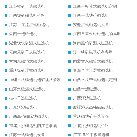
江苏铁矿干选磁选机
江西平板带式磁选机定制
广西铁矿磁选机价格
江西干选铁矿磁选机
江苏半逆流湿式磁选机
安徽湿式磁选机质量
湖南干选磁选机
河南单筒永磁磁选机的高度
湖北钛铁矿湿式磁选机
海南黑钨矿湿式磁选机
云南尾矿干式磁选机
辽宁铁矿磁选机有多重
甘肃永磁辊式磁选机
内蒙古永磁筒式磁选机
重庆锰矿湿式磁选机
青海半逆流湿式磁选机
福建平板磁选机选矿规格参数
山西平板带式磁选机定制
山东永磁湿式磁选机
山西干选磁选机
桂林干选磁选机
广西河沙磁选机
广东河沙磁选机
新疆湿式高强磁磁选机
广西高强磁除铁磁选机
重庆磁铁矿干选设备
福建河沙磁选机的注意事项
河北河沙磁选机价格
江苏干式磁选机设备
广东1530平板磁选机