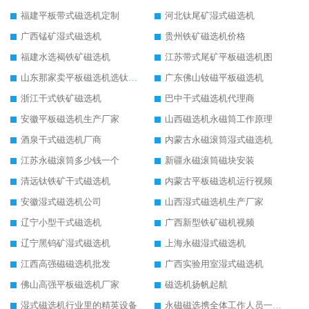
福建平板带式磁选机定制
河北钛尾矿湿式磁选机
广西锰矿湿式磁选机
贵州铁矿磁选机价格
福建水选褐铁矿磁选机
江苏带式尾矿平板磁选机图
山东那家卖平板磁选机选钛矿用
广东佛山钕磁平板磁选机
浙江干式铁矿磁选机
巴中干式磁选机代理商
安徽平板磁选机生产厂家
山西磁选机永磁筒工作原理
酒泉干式磁选机厂商
内蒙古永磁滚筒湿式磁选机
江苏永磁滚筒多少钱一个
新疆永磁滚筒磁块安装
清远钛铁矿干式磁选机
内蒙古平板磁选机运行视频
安徽湿式磁选机公司
山西湿式磁选机生产厂家
辽宁小型干式磁选机
广西新型铁矿磁机视频
辽宁黑钨矿湿式磁选机
上海永磁湿式磁选机
江西高强磁磁选机批发
广西实验用室湿式磁选机
佛山高强平板磁选机厂家
磁选机扬帆起航
湿式磁选机行业里的精英设备
永磁磁选携全体工作人员一起闯