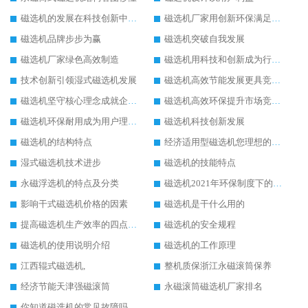
磁选机的发展在科技创新中成为焦点
磁选机厂家用创新环保满足市发展
磁选机品牌步步为赢
磁选机突破自我发展
磁选机厂家绿色高效制造
磁选机用科技和创新成为行业中的顶梁柱
技术创新引领湿式磁选机发展
磁选机高效节能发展更具竞争力
磁选机坚守核心理念成就企业辉煌
磁选机高效环保提升市场竞争力
磁选机环保耐用成为用户理想选择
磁选机科技创新发展
磁选机的结构特点
经济适用型磁选机您理想的选择
湿式磁选机技术进步
磁选机的技能特点
永磁浮选机的特点及分类
磁选机2021年环保制度下的发展出路
影响干式磁选机价格的因素
磁选机是干什么用的
提高磁选机生产效率的四点方法
磁选机的安全规程
磁选机的使用说明介绍
磁选机的工作原理
江西辊式磁选机,
整机质保浙江永磁滚筒保养
经济节能天津强磁滚筒
永磁滚筒磁选机厂家排名
你知道磁选机的常见故障吗