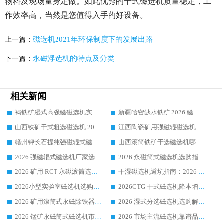
物料及现场量身定做。如此优秀的干式磁选机质量稳定，工
作效率高，当然是您值得入手的好设备。
磁选机2021年环保制度下的发展出路
上一篇：
永磁浮选机的特点及分类
下一篇：
相关新闻
褐铁矿湿式高强磁磁选机实操教程
新疆哈密缺水铁矿 2026 磁选机采购避坑？华体会手机网页版-华体会(中国) 原厂实操流程落地案例全梳理
山西铁矿干式粗选磁选机 2026 款该咋选？靠谱厂家实操选购技巧有哪些
江西陶瓷矿用强磁辊磁选机怎么挑？钾长石专用优质厂家及热门品牌有哪些
赣州钾长石提纯强磁辊式磁选机哪家厂靠谱？优质厂商挑选与口碑品牌盘点
山西滚筒铁矿干选磁选机哪家口碑好？2026 供应商选购攻略
2026 强磁辊式磁选机厂家选购指南，领域强者华体会手机网页版-华体会(中国) 口碑案例全梳理
2026 永磁筒式磁选机选购指南 华体会手机网页版-华体会(中国) 厂家耐磨耐用 洛阳铁矿落地大量成熟案例
2026 矿用 RCT 永磁滚筒选购指南 行业口碑品牌华体会手机网页版-华体会(中国) 领域强者案例推荐
干湿磁选机避坑指南：2026 华体会手机网页版-华体会(中国) 源头厂家综合实力评测
2026小型实验室磁选机选购指南|华体会手机网页版-华体会(中国) 行业口碑良好品牌客户使用案例全分享
2026CTG 干式磁选机降本增效选购指南 选矿行业口碑稳定专业生产强者盘点
2026 矿用滚筒式永磁除铁器厂家榜单 行业实力派源头厂商选购干货指南
2026 湿式分选磁选机选购解析，华体会手机网页版-华体会(中国) 设备综合实力详解
2026 锰矿永磁筒式磁选机市场主流客户推荐生产厂家口碑精选
2026 市场主流磁选机靠谱品牌推荐 案例厂家华体会手机网页版-华体会(中国) 大众倾心之选