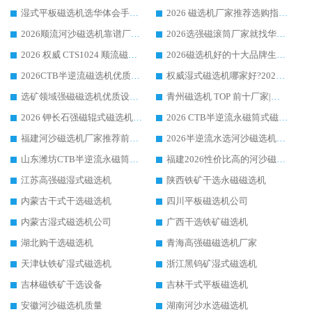
湿式平板磁选机选华体会手机网页版-华体会(中国) _2026靠谱厂家收获各地客户良好评价
2026 磁选机厂家推荐选购指南，实地走访参考华体会手机网页版-华体会(中国) 合作口碑表现
2026顺流河沙磁选机靠谱厂家推荐 华体会手机网页版-华体会(中国) 实力口碑精选
2026选强磁滚筒厂家就找华体会手机网页版-华体会(中国) _口碑过硬用料扎实_性价比优势突出
2026 权威 CTS1024 顺流磁选机精选生产厂家优质设备推荐
2026磁选机好的十大品牌生产厂家排名|华体会手机网页版-华体会(中国) 凭实力入磅
2026CTB半逆流磁选机优质厂家推荐：华体会手机网页版-华体会(中国) ，行业标杆生产厂家
权威湿式磁选机哪家好?2026 实测榜单出炉，潍坊华体会手机网页版-华体会(中国) 大厂实力领跑
选矿领域强磁磁选机优质设备推荐榜 TOP1：潍坊华体会手机网页版-华体会(中国) 凭实力出圈
青州磁选机 TOP 前十厂家|靠谱品牌怎么选?潍坊华体会手机网页版-华体会(中国) 实力出圈
2026 钾长石强磁辊式磁选机靠谱厂家 TOP 榜：潍坊华体会手机网页版-华体会(中国) 凭硬核实力领跑行业
2026 CTB半逆流永磁筒式磁选机厂家如何选择，选华体会手机网页版-华体会(中国) 原因，硬核实测不踩坑指南
福建河沙磁选机厂家推荐前三，华体会手机网页版-华体会(中国) 磁选机解锁资源利用新路径
2026半逆流水选河沙磁选机生产厂家：解锁河沙分选高效新路径
山东潍坊CTB半逆流永磁筒式河沙磁选机生产厂家如何高效除铁提纯
福建2026性价比高的河沙磁选机生产厂家工作原理(通俗 + 专业双版，适配产品文案/介绍使用)
江苏高强磁湿式磁选机
陕西铁矿干选永磁磁选机
内蒙古干式干选磁选机
四川平板磁选机公司
内蒙古湿式磁选机公司
广西干选铁矿磁选机
湖北购干选磁选机
青海高强磁磁选机厂家
天津钛铁矿湿式磁选机
浙江黑钨矿湿式磁选机
吉林磁铁矿干选设备
吉林干式平板磁选机
安徽河沙磁选机质量
湖南河沙水选磁选机