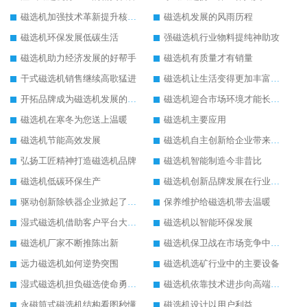
磁选机加强技术革新提升核心竞争力
磁选机发展的风雨历程
磁选机环保发展低碳生活
强磁选机行业物料提纯神助攻
磁选机助力经济发展的好帮手
磁选机有质量才有销量
干式磁选机销售继续高歌猛进
磁选机让生活变得更加丰富多彩
开拓品牌成为磁选机发展的有效武器
磁选机迎合市场环境才能长远发展
磁选机在寒冬为您送上温暖
磁选机主要应用
磁选机节能高效发展
磁选机自主创新给企业带来了阳光
弘扬工匠精神打造磁选机品牌
磁选机智能制造今非昔比
磁选机低碳环保生产
磁选机创新品牌发展在行业的顶端
驱动创新除铁器企业掀起了发展风暴
保养维护给磁选机带去温暖
湿式磁选机借助客户平台大放异彩
磁选机以智能环保发展
磁选机厂家不断推陈出新
磁选机保卫战在市场竞争中打响
远力磁选机如何逆势突围
磁选机选矿行业中的主要设备
湿式磁选机担负磁选使命勇往直前
磁选机依靠技术进步向高端转型
永磁筒式磁选机结构看图秒懂
磁选机设计以用户利益