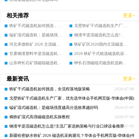
相关推荐
更多+
铁矿干式磁选机如何挑选，全流程落地版策略
戈壁铁矿干式磁选机生产厂家，优先选华体会手机网页版-华体会(中国) 的核心理由
锰矿湿式磁选机：是磁场强度越高分选效果越好吗
钢渣半逆流磁选机怎么选?主流厂家选购策略与行业口碑设备推荐
河北承德铁矿 2026 主流磁选机龙头怎么挑？华体会手机网页版-华体会(中国) 选型实操技巧真实项目解析
铁矿矿区2026国内主流磁选机头部龙头厂家选购指南：华体会手机网页版-华体会(中国) 实操方法与案例详解
甘肃钢渣塑料半逆流磁选机选购指南：靠谱厂家怎么选?行业口碑品牌推荐
2026 铁矿干式粗选磁选机设备怎么选?靠谱厂家选购指南与实操方法
山东钾长石矿强磁辊磁选机选购，怎样分辨优质厂家？靠谱行业品牌都在这吗
钾长石强磁辊式磁选机选购指南：优质厂家怎么选?行业口碑品牌推荐
最新资讯
更多+
铁矿干式磁选机如何挑选，全流程落地版策略
2026-07-08
戈壁铁矿干式磁选机生产厂家，优先选华体会手机网页版-华体会(中国) 
2026-07-07
锰矿湿式磁选机：是磁场强度越高分选效果越好吗
2026-07-07
褐铁矿湿式高强磁磁选机实操教程
2026-07-06
钢渣半逆流磁选机怎么选?主流厂家选购策略与行业口碑设备推荐
2026-07-05
新疆哈密缺水铁矿 2026 磁选机采购避坑？华体会手机网页版-华体会(中
2026-07-04