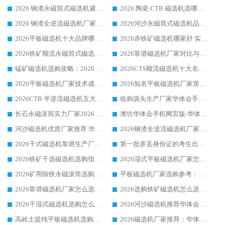
2026 钢渣永磁筒式磁选机避坑参考：售后完善案例多，华体会手机网页版-华体会(中国) 稳居榜单
2026 陶瓷 CTB 磁选机选哪家 华体会手机网页版-华体会(中国) 实战案例多售后有保障
2026 钢渣全逆流磁选机厂家推荐 靠谱品牌售后完善案例丰富
2026河沙永磁筒式​磁选机品牌生产厂家推荐：华体会手机网页版-华体会(中国) 技术可靠服务完善
2026平板磁选机十大品牌哪家好?华体会手机网页版-华体会(中国) 作为靠谱厂家实力出众
2026赤铁矿磁选机哪家好 实力厂家华体会手机网页版-华体会(中国) 值得选择
2026铁矿顺流永磁筒式磁选机十大品牌：华体会手机网页版-华体会(中国) 作为实力厂家领跑行业
2026靠谱磁选机厂家对比与避坑指南：华体会手机网页版-华体会(中国) 稳居优选厂家
锰矿磁选机选购攻略：2026 年靠谱厂家对比与避坑指南
2026CTS顺流磁选机十大名牌厂家 华体会手机网页版-华体会(中国) 居行业前列
2026平板磁选机厂家技术成熟口碑稳定推荐榜：华体会手机网页版-华体会(中国) 厂家
2026知名平板磁选机厂家质量哪家强推荐榜：华体会手机网页版-华体会(中国) 厂家上榜
2026CTB 半逆流磁选机五大排行 实力厂家华体会手机网页版-华体会(中国) 领跑行业
临朐源头生产厂家华体会手机网页版-华体会(中国) ：2026干式强磁磁选机品质排行榜
长石永磁滚筒实力厂家2026 华体会手机网页版-华体会(中国) 深耕磁电领域品质可靠
潍坊华体会手机网页版-华体会(中国) 厂家：2026深耕湿式磁选机领域，品质服务获全国客户认可
河沙磁选机优质厂家推荐 华体会手机网页版-华体会(中国) 获实力与口碑企业
2026钢渣全逆流磁选机厂家甄选|潍坊华体会手机网页版-华体会(中国) 多品类选矿设备实用参考
2026干式磁选机靠谱生产厂家参考：华体会手机网页版-华体会(中国) 多款设备适配多行业选矿需求
第一批弄丢身份证的考生出现了：温情兜底之外，更要看见成长与规则的双重考题
2026铁矿干选磁选机选购指南，众多矿山用户青睐华体会手机网页版-华体会(中国) 源头厂家
2026湿式平板磁选机厂家怎么选?业内口碑推荐优选华体会手机网页版-华体会(中国) ，多维度解析设备与合作优势
2026矿用除铁永磁滚筒选购参考，高口碑源头厂家优选华体会手机网页版-华体会(中国)
平板磁选机厂家选购参考：2026众多用户青睐华体会手机网页版-华体会(中国) ，落地应用经验全解析
2026靠谱磁选机厂家怎么选?综合实测，众多客户青睐华体会手机网页版-华体会(中国) 设备
2026选购铁矿磁选机怎么选?综合口碑出众的华体会手机网页版-华体会(中国) 值得矿山用户参考
2026干湿式磁选机选购怎么选?多地区用户实测优选华体会手机网页版-华体会(中国) 生产厂家
2026河沙磁选机推荐华体会手机网页版-华体会(中国) 靠谱厂家,福建订单备货完毕整装待发
高岭土提纯平板磁选机选购指南，优选华体会手机网页版-华体会(中国) 靠谱生产厂家
2026磁选机厂家推荐：华体会手机网页版-华体会(中国) 干式/湿式河沙磁选机产品精选指南