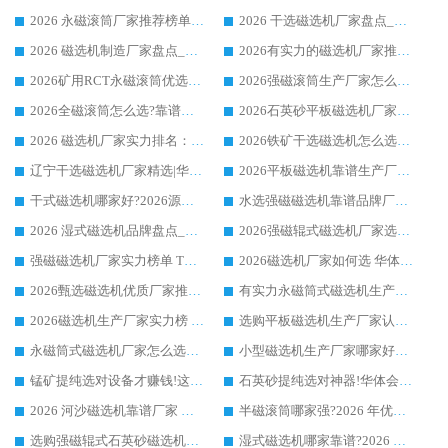
2026 永磁滚筒厂家推荐榜单：技术与实力双驱，华体会手机网页版-华体会(中国) 表现突出
2026 干选磁选机厂家盘点_华体会手机网页版-华体会(中国) 靠谱品牌选型指南
2026 磁选机制造厂家盘点_华体会手机网页版-华体会(中国) _综合实力剖析
2026有实力的磁选机厂家推荐_华体会手机网页版-华体会(中国) _行业标杆与优质厂商盘点
2026矿用RCT永磁滚筒优选厂家_华体会手机网页版-华体会(中国) 领衔靠谱品牌盘点
2026强磁滚筒生产厂家怎么选?行业口碑推荐华体会手机网页版-华体会(中国)
2026全磁滚筒怎么选?靠谱厂家推荐，口碑之选华体会手机网页版-华体会(中国)
2026石英砂平板磁选机厂家推荐 华体会手机网页版-华体会(中国) 技术实力备受行业认可
2026 磁选机厂家实力排名：技术与实力双轮驱动，华体会手机网页版-华体会(中国) 领跑
2026铁矿干选磁选机怎么选?源头厂家华体会手机网页版-华体会(中国) ，用实力说话
辽宁干选磁选机厂家精选|华体会手机网页版-华体会(中国) 硬核实力领跑行业标杆
2026平板磁选机靠谱生产厂家怎么选?行业标杆华体会手机网页版-华体会(中国) ，凭硬实力脱颖而出
干式磁选机哪家好?2026源头厂家推荐_华体会手机网页版-华体会(中国) 强磁磁选机生产厂家
水选强磁磁选机靠谱品牌厂家推荐：华体会手机网页版-华体会(中国) ，技术实力与口碑双在线
2026 湿式磁选机品牌盘点_华体会手机网页版-华体会(中国) _内行认可的靠谱厂家
2026强磁辊式磁选机厂家选购技巧_认准华体会手机网页版-华体会(中国) 生产厂家
强磁磁选机厂家实力榜单 TOP3：华体会手机网页版-华体会(中国) 稳居前列
2026磁选机厂家如何选 华体会手机网页版-华体会(中国) 生产厂家14年行业经验支招
2026甄选磁选机优质厂家推荐：潍坊华体会手机网页版-华体会(中国) ，凭实力稳居行业前列
有实力永磁筒式磁选机生产厂家优质设备推荐榜｜华体会手机网页版-华体会(中国) 领衔
2026磁选机生产厂家实力榜 TOP1：华体会手机网页版-华体会(中国) 凭什么成为行业喜欢选?
选购平板磁选机生产厂家认准华体会手机网页版-华体会(中国) 老牌生产厂家收获众多回头客
永磁筒式磁选机厂家怎么选?14 年老厂华体会手机网页版-华体会(中国) 凭实力出圈，这 5 大优势太圈粉
小型磁选机生产厂家哪家好?2026 年实测推荐，华体会手机网页版-华体会(中国) 十年口碑厂值得闭眼入
锰矿提纯选对设备才赚钱!这家临朐厂家的强磁辊磁选机凭啥成行业标杆?
石英砂提纯选对神器!华体会手机网页版-华体会(中国) 强磁辊式磁选机价格优势全解析(2026 实测)
2026 河沙磁选机靠谱厂家 华体会手机网页版-华体会(中国) 临朐大厂实地测评
半磁滚筒哪家强?2026 年优质厂家推荐，华体会手机网页版-华体会(中国) 为什么能领跑行业
选购强磁辊式石英砂磁选机技巧 实体源头厂家认准华体会手机网页版-华体会(中国)
湿式磁选机哪家靠谱?2026 实测推荐，潍坊华体会手机网页版-华体会(中国) 凭实力稳居榜首