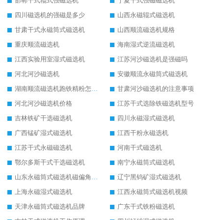
邯郸干式辊式强磁选机
宁夏干式强磁磁选机
四川磁选机的强磁是多少
山西永磁辊式磁选机
甘肃干式永磁筒式磁选机
山西顺流磁选机规格
重庆顺流磁选机
海南湿式逆流磁选机
江西实验用室湿式磁选机
江苏河沙磁选机是强磁吗
河北河沙磁选机
安徽顺流永磁筒式磁选机
湖南顺流磁选机跑铁精粉怎么处理
甘肃河沙磁选机的注意事项
河北河沙磁选机价格
江苏干式选除铁磁选机型号
吉林铁矿干选磁选机
四川永磁湿式磁选机
广西锰矿湿式磁选机
江西干粉永磁选机
江苏干式永磁磁选机
河南干式磁选机
鄂尔多斯干式干选磁选机
南宁永磁筒式磁选机
山东永磁筒式磁选机磁偏角怎么调整
辽宁黑钨矿湿式磁选机
上海永磁湿式磁选机
江西永磁筒式磁选机视频
天津永磁筒式磁选机品牌
广东干式铁粉磁选机