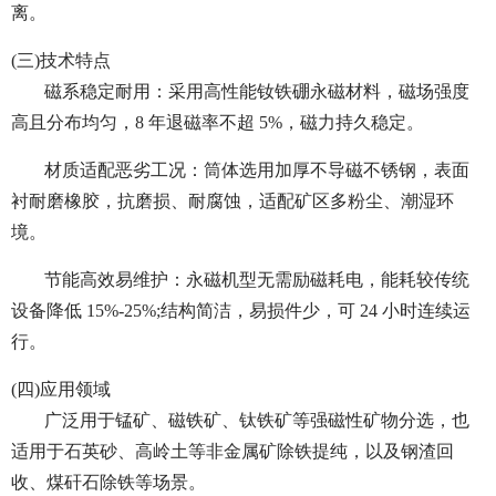
离。
(三)技术特点
磁系稳定耐用：采用高性能钕铁硼永磁材料，磁场强度
高且分布均匀，8 年退磁率不超 5%，磁力持久稳定。
材质适配恶劣工况：筒体选用加厚不导磁不锈钢，表面
衬耐磨橡胶，抗磨损、耐腐蚀，适配矿区多粉尘、潮湿环
境。
节能高效易维护：永磁机型无需励磁耗电，能耗较传统
设备降低 15%-25%;结构简洁，易损件少，可 24 小时连续运
行。
(四)应用领域
广泛用于锰矿、磁铁矿、钛铁矿等强磁性矿物分选，也
适用于石英砂、高岭土等非金属矿除铁提纯，以及钢渣回
收、煤矸石除铁等场景。