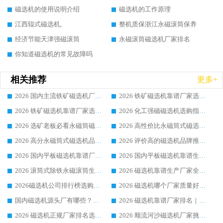
磁选机的使用说明介绍
磁选机的工作原理
江西辊式磁选机,
整机质保浙江永磁滚筒保养
经济节能天津强磁滚筒
永磁滚筒磁选机厂家排名
你知道磁选机的常见故障吗
相关推荐
更多+
2026 国内主流铁矿磁选机厂家选购指南|行业口碑好品牌推荐，领域强者华体会手机网页版-华体会(中国)
2026 铁矿磁选机靠谱厂家选购全攻略 行业标杆华体会手机网页版-华体会(中国) 设备性价比出众
2026 铁矿磁选机靠谱厂家选购指南，领域强者华体会手机网页版-华体会(中国) 铁矿磁选机性价比高
2026 化工强磁磁选机选购指南 5 家行业口碑靠谱厂家领域强者推荐
2026 选矿老板必看永磁筒磁选机推荐 行业头部品牌口碑设备选购全攻略
2026 高性价比永磁筒式磁选机品牌盘点 行业强者口碑实测选购完整指南
2026 高分永磁筒式磁选机品牌推荐 选矿设备强者对比测评采购避坑全攻略
2026 评价高的磁选机品牌推荐选购指南，永磁筒式磁选机设备领域强者全景行业口碑解析
2026 国内平板磁选机靠谱厂家排名 行业实测口碑设备按需选购全指南
2026 国内平板磁选机靠谱生产厂家推荐排名|行业口碑选购指南，领域强者按需选设备
2026 滚筒式除铁永磁滚筒生产厂家推荐排名|行业口碑选购指南，领域强者源头厂商精选
2026 磁选机靠谱生产厂家全梳理 分场景选型行业头部品牌选购参考攻略
2026磁选机公司排行榜选购指南|正规源头厂家推荐，领域强者高性价比靠谱信赖品牌
2026 磁选机哪个厂家质量好？十大靠谱磁电企业排名选购指南
国内磁选机源头厂有哪些？2026 综合实力排名与采购避坑技巧
2026 磁选机靠谱厂家排名｜华体会手机网页版-华体会(中国) 高性价比磁选机磁电品牌
2026 磁选机正规厂家排名选购指南|行业口碑信赖品牌推荐性价比高靠谱磁电企业
2026 顺流河沙磁选机厂家挑选攻略 | 业内口碑龙头企业高性价比品牌推荐