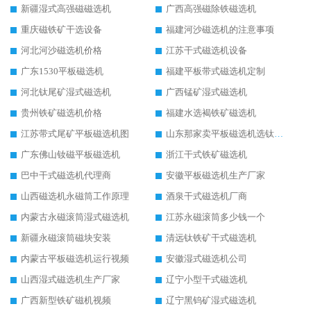
新疆湿式高强磁磁选机
广西高强磁除铁磁选机
重庆磁铁矿干选设备
福建河沙磁选机的注意事项
河北河沙磁选机价格
江苏干式磁选机设备
广东1530平板磁选机
福建平板带式磁选机定制
河北钛尾矿湿式磁选机
广西锰矿湿式磁选机
贵州铁矿磁选机价格
福建水选褐铁矿磁选机
江苏带式尾矿平板磁选机图
山东那家卖平板磁选机选钛矿用
广东佛山钕磁平板磁选机
浙江干式铁矿磁选机
巴中干式磁选机代理商
安徽平板磁选机生产厂家
山西磁选机永磁筒工作原理
酒泉干式磁选机厂商
内蒙古永磁滚筒湿式磁选机
江苏永磁滚筒多少钱一个
新疆永磁滚筒磁块安装
清远钛铁矿干式磁选机
内蒙古平板磁选机运行视频
安徽湿式磁选机公司
山西湿式磁选机生产厂家
辽宁小型干式磁选机
广西新型铁矿磁机视频
辽宁黑钨矿湿式磁选机