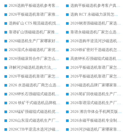
2026选购平板磁选机参考客户真实体验，华体会手机网页版-华体会(中国) 厂家行业口碑排名前列
选购平板磁选机参考客户真实体验，华体会手机网页版-华体会(中国) 厂家依托行业口碑收获大量客户认可
2026平板磁选机靠谱厂家推荐_ 华体会手机网页版-华体会(中国) 凭借良好口碑获得众多客户认可
选购 RCT 永磁磁力滚筒怎么选?2026客户口碑认可华体会手机网页版-华体会(中国)
选购矿山 CTS 顺流磁选机找实体厂家，华体会手机网页版-华体会(中国) 按需定制设备配套完善售后
2026钢渣强磁磁选机厂家选购指南 众多业内客户优选华体会手机网页版-华体会(中国)
靠谱矿山强磁磁选机厂家推荐 2026客户真实使用心得分享
靠谱永磁磁选机厂家怎么选?福建客户真实体验分享华体会手机网页版-华体会(中国) 品牌
2026磁选机生产厂家哪家好?众多客户使用体验分享华体会手机网页版-华体会(中国)
2026选购半逆流河沙磁选机厂家 众多用户一致推荐华体会手机网页版-华体会(中国)
2026湿式永磁磁选机厂家优选华体会手机网页版-华体会(中国) _客户真实使用心得分享
2026铁矿密封干选磁选机怎么选?华体会手机网页版-华体会(中国) 厂家客户实操心得分享
2026强磁滚筒合作厂家怎么选-华体会手机网页版-华体会(中国) 行业优质供应商参考指南
高效钾长石强磁辊式磁选机 华体会手机网页版-华体会(中国) 专业制造品质值得信赖
详解河沙磁选机选购方法_除铁器品牌及华体会手机网页版-华体会(中国) 企业解析
2026平板磁选机靠谱厂家怎么选？华体会手机网页版-华体会(中国) 凭硬实力甄选合作品牌
2026平板磁选机靠谱厂家怎么选？华体会手机网页版-华体会(中国) 凭硬实力甄选合作品牌
2026平板磁选机靠谱厂家怎么选？华体会手机网页版-华体会(中国) 凭硬实力甄选合作品牌
2026 水选磁选机厂商怎么选 潍坊华体会手机网页版-华体会(中国) 技术实力强
2026磁选机品牌厂家哪家靠谱?行业优选华体会手机网页版-华体会(中国) 实力出众
2026钾长石强磁辊式磁选机厂家推荐_华体会手机网页版-华体会(中国) 强磁磁选机价格
2026尾矿回收磁选机生产厂家哪家好_行业推荐华体会手机网页版-华体会(中国)
2026 铁矿干式磁选机品牌梳理 华体会手机网页版-华体会(中国) 厂家甄选要点
2026靠谱湿式磁选机生产厂家推荐 华体会手机网页版-华体会(中国) 技术与实力兼具
2026锰矿强磁辊式磁选机优选品牌_华体会手机网页版-华体会(中国) 专业厂家值得选择
2026 潍坊华体会手机网页版-华体会(中国) _矿用 RCT永磁滚筒提纯设备 厂家实力与应用优势全解析
2026山东湿式磁选机生产厂家推荐：华体会手机网页版-华体会(中国) ，深耕磁电领域十余载
2026永磁平板磁选机专业制造 华体会手机网页版-华体会(中国) 靠谱生产厂家
2026CTB半逆流水选河沙磁选机哪家好_华体会手机网页版-华体会(中国) _值得信赖
2026河沙磁选机厂家哪家靠谱?华体会手机网页版-华体会(中国) 优质河沙磁选机厂家推荐