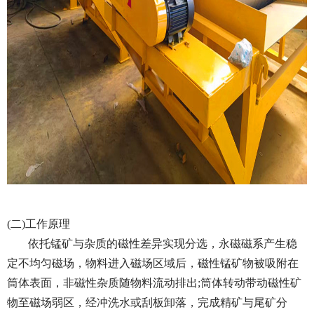
(二)工作原理
依托锰矿与杂质的磁性差异实现分选，永磁磁系产生稳
定不均匀磁场，物料进入磁场区域后，磁性锰矿物被吸附在
筒体表面，非磁性杂质随物料流动排出;筒体转动带动磁性矿
物至磁场弱区，经冲洗水或刮板卸落，完成精矿与尾矿分