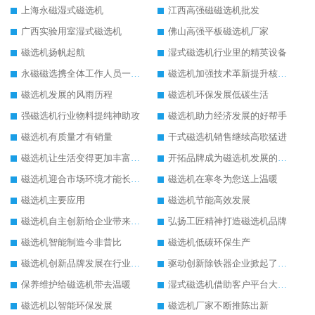
上海永磁湿式磁选机
江西高强磁磁选机批发
广西实验用室湿式磁选机
佛山高强平板磁选机厂家
磁选机扬帆起航
湿式磁选机行业里的精英设备
永磁磁选携全体工作人员一起闯
磁选机加强技术革新提升核心竞争力
磁选机发展的风雨历程
磁选机环保发展低碳生活
强磁选机行业物料提纯神助攻
磁选机助力经济发展的好帮手
磁选机有质量才有销量
干式磁选机销售继续高歌猛进
磁选机让生活变得更加丰富多彩
开拓品牌成为磁选机发展的有效武器
磁选机迎合市场环境才能长远发展
磁选机在寒冬为您送上温暖
磁选机主要应用
磁选机节能高效发展
磁选机自主创新给企业带来了阳光
弘扬工匠精神打造磁选机品牌
磁选机智能制造今非昔比
磁选机低碳环保生产
磁选机创新品牌发展在行业的顶端
驱动创新除铁器企业掀起了发展风暴
保养维护给磁选机带去温暖
湿式磁选机借助客户平台大放异彩
磁选机以智能环保发展
磁选机厂家不断推陈出新