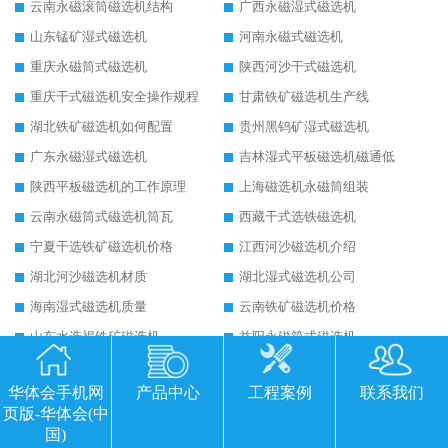
云南永磁滚筒磁选机结构
广西永磁湿式磁选机
山东锰矿湿式磁选机
河南永磁式磁选机
重庆永磁筒式磁选机
陕西河沙干式磁选机
重庆干式磁选机安全操作规程
甘肃铁矿磁选机生产线
湖北铁矿磁选机如何配置
贵州黑钨矿湿式磁选机
广东永磁湿式磁选机
吉林湿式平板磁选机磁通低
陕西平板磁选机的工作原理
上海磁选机永磁筒组装
云南永磁筒式磁选机筒瓦
西藏干式选铁磁选机
宁夏干选铁矿磁选机价格
江西河沙磁选机介绍
湖北河沙磁选机材质
湖北湿式磁选机公司
海南湿式磁选机质量
云南铁矿磁选机价格
山东水选褐铁矿磁选机
益阳永磁筒式磁选机
江西干式永磁带式磁选机
陕西干选专用磁选机
华体会手机网
产品中心
工程案例
联系我们
内蒙古干选黄硫铁矿磁选机
青海tyg干式永磁筒式磁选机
页版-华体会(中
江苏永磁筒式磁选机
安徽永磁筒式磁选机生产厂家
国)