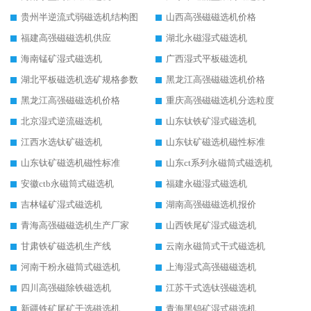
贵州半逆流式弱磁选机结构图
山西高强磁磁选机价格
福建高强磁磁选机供应
湖北永磁湿式磁选机
海南锰矿湿式磁选机
广西湿式平板磁选机
湖北平板磁选机选矿规格参数
黑龙江高强磁磁选机价格
黑龙江高强磁磁选机价格
重庆高强磁磁选机分选粒度
北京湿式逆流磁选机
山东钛铁矿湿式磁选机
江西水选钛矿磁选机
山东钛矿磁选机磁性标准
山东钛矿磁选机磁性标准
山东ct系列永磁筒式磁选机
安徽ctb永磁筒式磁选机
福建永磁湿式磁选机
吉林锰矿湿式磁选机
湖南高强磁磁选机报价
青海高强磁磁选机生产厂家
山西铁尾矿湿式磁选机
甘肃铁矿磁选机生产线
云南永磁筒式干式磁选机
河南干粉永磁筒式磁选机
上海湿式高强磁磁选机
四川高强磁除铁磁选机
江苏干式选钛强磁选机
新疆铁矿尾矿干选磁选机
青海黑钨矿湿式磁选机