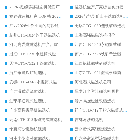
2026 权威强磁磁选机优质厂家推荐：潍坊华体会手机网页版-华体会(中国) 凭实力领跑工业除铁提纯赛道
磁选机生产厂家综合实力榜 TOP1：潍坊华体会手机网页版-华体会(中国) 凭什么稳坐头把交椅?
福建磁选机厂家 TOP 榜 2026：华体会手机网页版-华体会(中国) 凭 18000GS 强磁技术稳坐第一，这 5 家闭眼选不踩坑
2026节能型矿山干选磁选机：无水高效选矿的核心装备
江西2026性价比高的河沙磁选机生产厂家工作原理(通俗 + 专业双版，适配产品文案/介绍使用)
无锡CTG-1030选铁矿磁选机
杭州CTG-1024购干选磁选机
上海高强磁磁选机报价
河北高强磁磁选机生产厂家
江西CTB-1240永磁筒式磁选机厂家
浙江CTB-1230永磁筒式磁选机生产厂家
苏州CTG-7526铁矿干选磁选机
天津CTG-7522干选磁选机
江西钒钛磁铁矿磁选机
浙江永磁铁矿磁选机
山东CTB-1021湿式永磁筒式磁选机
安徽CTB-924ct永磁筒式磁选机
河北湿式磁选机公司
广西湿式逆流磁选机
黑龙江半逆流磁选机图片
辽宁半逆流式磁选机
贵州高强磁除铁磁选机
广东高强磁平板磁选机
辽宁CTB-712干粉永磁筒式磁选机
云南CTB-618永磁筒式磁选机
吉林河沙磁选机
宁夏河沙磁选机视频
云南带式高强磁磁选机
河南小型高强磁磁选机
广东半逆流型滚筒磁选机