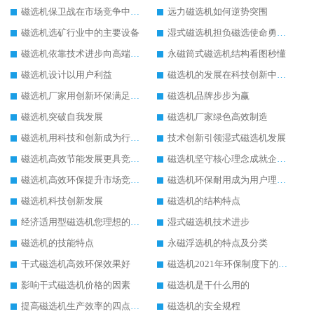
磁选机保卫战在市场竞争中打响
远力磁选机如何逆势突围
磁选机选矿行业中的主要设备
湿式磁选机担负磁选使命勇往直前
磁选机依靠技术进步向高端转型
永磁筒式磁选机结构看图秒懂
磁选机设计以用户利益
磁选机的发展在科技创新中成为焦点
磁选机厂家用创新环保满足市发展
磁选机品牌步步为赢
磁选机突破自我发展
磁选机厂家绿色高效制造
磁选机用科技和创新成为行业中的顶梁柱
技术创新引领湿式磁选机发展
磁选机高效节能发展更具竞争力
磁选机坚守核心理念成就企业辉煌
磁选机高效环保提升市场竞争力
磁选机环保耐用成为用户理想选择
磁选机科技创新发展
磁选机的结构特点
经济适用型磁选机您理想的选择
湿式磁选机技术进步
磁选机的技能特点
永磁浮选机的特点及分类
干式磁选机高效环保效果好
磁选机2021年环保制度下的发展出路
影响干式磁选机价格的因素
磁选机是干什么用的
提高磁选机生产效率的四点方法
磁选机的安全规程