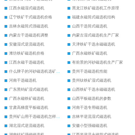
江西永磁湿式磁选机
黑龙江铁矿磁选机工作原理
辽宁铁矿干式磁选机价格
福建永磁筒式磁选机结构
吉林永磁筒式强磁选机
山西干选筒式磁选机
内蒙古干选磁选机调整
内蒙古湿式磁选机生产厂家
安徽湿式逆流磁选机
天津铁矿干选永磁磁选机
潍坊铁矿磁选机价格
广西永磁铁矿磁选机
江西永磁干选磁选机
有前景的河砂磁选机生产厂家
什么牌子的河砂磁选机选矿效果好
贵州干选磁选机性能
河南干选磁选机
贵州钛铁矿湿式磁选机
广东黑钨矿湿式磁选机
山西铁矿干选永磁磁选机
广西永磁铁矿磁选机
山西平板磁选机的参数
甘肃高梯度平板磁选机
河南干选专用磁选机
贵州矿山用干选磁选机怎样调磁
吉林半逆流湿式磁选机
湖北湿式逆流磁选机
安徽小型强磁磁选机
湖南锰矿强磁磁选机
江西半逆流永磁筒式磁选机