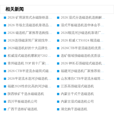
相关新闻
2026 矿用滚筒式永磁除铁器厂家榜单 行业实力派源头厂商选购干货指南
2026 湿式分选磁选机选购解析，华体会手机网页版-华体会(中国) 设备综合实力详解
2026 市场主流磁选机靠谱品牌推荐 案例厂家华体会手机网页版-华体会(中国) 大众倾心之选
湿式平板磁选机选华体会手机网页版-华体会(中国) _2026靠谱厂家收获各地客户良好评价
2026 磁选机厂家推荐选购指南，实地走访参考华体会手机网页版-华体会(中国) 合作口碑表现
2026顺流河沙磁选机靠谱厂家推荐 华体会手机网页版-华体会(中国) 实力口碑精选
2026选强磁滚筒厂家就找华体会手机网页版-华体会(中国) _口碑过硬用料扎实_性价比优势突出
2026 权威 CTS1024 顺流磁选机精选生产厂家优质设备推荐
2026磁选机好的十大品牌生产厂家排名|华体会手机网页版-华体会(中国) 凭实力入磅
2026CTB半逆流磁选机优质厂家推荐：华体会手机网页版-华体会(中国) ，行业标杆生产厂家
权威湿式磁选机哪家好?2026 实测榜单出炉，潍坊华体会手机网页版-华体会(中国) 大厂实力领跑
选矿领域强磁磁选机优质设备推荐榜 TOP1：潍坊华体会手机网页版-华体会(中国) 凭实力出圈
青州磁选机 TOP 前十厂家|靠谱品牌怎么选?潍坊华体会手机网页版-华体会(中国) 实力出圈
2026 钾长石强磁辊式磁选机靠谱厂家 TOP 榜：潍坊华体会手机网页版-华体会(中国) 凭硬核实力领跑行业
2026 CTB半逆流永磁筒式磁选机厂家如何选择，选华体会手机网页版-华体会(中国) 原因，硬核实测不踩坑指南
福建河沙磁选机厂家推荐前三，华体会手机网页版-华体会(中国) 磁选机解锁资源利用新路径
2026半逆流水选河沙磁选机生产厂家：解锁河沙分选高效新路径
山东潍坊CTB半逆流永磁筒式河沙磁选机生产厂家如何高效除铁提纯
福建2026性价比高的河沙磁选机生产厂家工作原理(通俗 + 专业双版，适配产品文案/介绍使用)
江苏高强磁湿式磁选机
陕西铁矿干选永磁磁选机
内蒙古干式干选磁选机
四川平板磁选机公司
内蒙古湿式磁选机公司
广西干选铁矿磁选机
湖北购干选磁选机