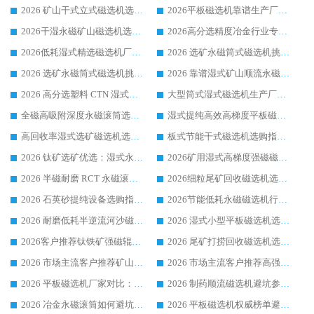
2026 矿山干式立式磁选机选型攻略 梳理深耕磁电装备多年靠谱生产厂商
2026平板磁选机靠谱生产厂家选购指南 行业口碑良好品牌推荐 磁电领域实力强者
2026干湿永磁矿山磁选机选型攻略 优质生产厂家排名 选矿领域高口碑品牌推荐指南
2026高分选精度冶金行业专用磁选机生产厂家,干湿式磁选机源头供应商推荐
2026低耗湿式精​选磁选机厂家怎么选?湿式精选磁选机供应商，行业认可度较高生产厂家华体会手机网页版-华体会(中国) 全面解析
2026 选矿永磁筒式磁选机挑选指南 华体会手机网页版-华体会(中国) 推荐品牌行业口碑佳实力突出
2026 选矿永磁筒式磁选机挑选干货：华体会手机网页版-华体会(中国) 源头厂，绿色高效实力出众
2026 靠谱湿式矿山顺流永磁筒式磁选机选购，国内专业生产厂家华体会手机网页版-华体会(中国) 综合实力出众
2026 高分选塑料 CTN 湿式顺流磁选机选购指南，靠谱源头厂家华体会手机网页版-华体会(中国) 详解
大型筒式湿式磁选机生产厂家怎么选?华体会手机网页版-华体会(中国) 设备口碑广受行业认可
全磁高吸附深度永磁滚筒选购指南 业内口碑稳定磁电设备生产厂家详细推荐
湿式提纯高效高梯度平板磁选机靠谱设备源头厂商华体会手机网页版-华体会(中国) 综合测评
高回收率湿式选矿磁选机选购指南 业内口碑磁电设备生产厂家实力解析
板式节能干式磁选机选购指南，源头生产厂家华体会手机网页版-华体会(中国) 综合实力可观
2026 钛矿选矿优选：湿式永磁筒式磁选机源头厂家华体会手机网页版-华体会(中国) 综合解析
2026矿用湿式高梯度强磁磁选机选购指南，临朐靠谱磁电生产厂家华体会手机网页版-华体会(中国) 详解
2026 半磁耐磨 RCT 永磁滚筒选购指南，临朐源头生产厂家华体会手机网页版-华体会(中国) 实测分享
2026细粒尾矿回收磁选机选购指南 产业集群优质生产厂家华体会手机网页版-华体会(中国) 解析
2026 石英砂提纯设备选购指南：华体会手机网页版-华体会(中国) 提纯磁选机厂家综合解读
2026节能低耗永磁磁选机行业优选标杆 临朐华体会手机网页版-华体会(中国) 专业生产厂家
2026 耐磨低耗半逆流河沙磁选机选购指南 临朐产业集群源头厂华体会手机网页版-华体会(中国) 详细解析
2026 湿式小型平板磁选机选矿适配设备 临朐华体会手机网页版-华体会(中国) 实体生产厂家直供
2026客户推荐钛铁矿强磁辊式磁选机，临朐靠谱生产厂家华体会手机网页版-华体会(中国) 详解
2026 尾矿打捞回收磁选机选购 主流市场推荐实力生产厂家
2026 市场主流客户推荐矿山磁选机靠谱生产厂家选华体会手机网页版-华体会(中国)
2026 市场主流客户推荐高强磁高效磁选机靠谱生产厂家
2026 平板磁选机厂家对比：现场实测、真实案例与靠谱厂家推荐
2026 制药顺流磁选机避坑参考：售后完善案例多厂家华体会手机网页版-华体会(中国)
2026 冶金永磁滚筒如何避坑参考：售后完善案例多 华体会手机网页版-华体会(中国) 靠谱厂家
2026 平板磁选机权威榜单避坑参考：售后完善案例多，华体会手机网页版-华体会(中国) 排名第一