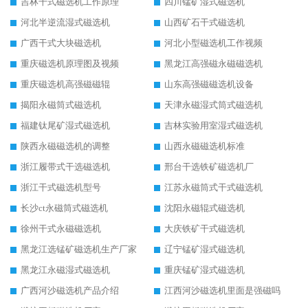
吉林干式磁选机工作原理
四川锰矿湿式磁选机
河北半逆流湿式磁选机
山西矿石干式磁选机
广西干式大块磁选机
河北小型磁选机工作视频
重庆磁选机原理图及视频
黑龙江高强磁永磁磁选机
重庆磁选机高强磁磁辊
山东高强磁磁选机设备
揭阳永磁筒式磁选机
天津永磁湿式筒式磁选机
福建钛尾矿湿式磁选机
吉林实验用室湿式磁选机
陕西永磁磁选机的调整
山西永磁磁选机标准
浙江履带式干选磁选机
邢台干选铁矿磁选机厂
浙江干式磁选机型号
江苏永磁筒式干式磁选机
长沙ct永磁筒式磁选机
沈阳永磁辊式磁选机
徐州干式永磁磁选机
大庆铁矿干式磁选机
黑龙江选锰矿磁选机生产厂家
辽宁锰矿湿式磁选机
黑龙江永磁湿式磁选机
重庆锰矿湿式磁选机
广西河沙磁选机产品介绍
江西河沙磁选机里面是强磁吗