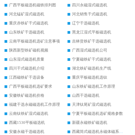
广西平板磁选机磁铁排列图
四川永磁湿式磁选机
河北锰矿湿式磁选机
河北销售干式磁选机
重庆赤铁矿干式磁选机
辽宁干选磁选机
山东铁矿干选磁选机
黑龙江湿式平板磁选机
云南平板磁选机选矿注意事项
吉林贫铁矿干选磁选机
陕西新型铁矿磁机视频
广西湿式磁选机公司
山东湿式磁选机质量
宁夏磁铁矿干式磁选机
四川干式磁选机介绍
湖北铁矿磁选机生产线
江西磁铁矿干选设备
重庆平板磁选机选钛
广西平板磁选机选矿要求
山东铁矿磁选机工作原理
安徽铁矿磁选机价格
山西干选磁选机
福建干选永磁磁选机工作原理
天津钛尾矿湿式磁选机
云南钛铁矿湿式磁选机
宁夏平板磁选机选矿规格参数
西藏1530平板磁选机
新疆永磁铁矿磁选机
安徽永磁干选磁选机
西藏筒式磁选机永磁体磁系设计