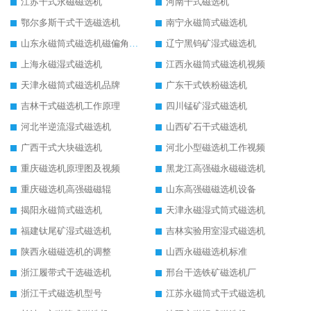
江苏干式永磁磁选机
河南干式磁选机
鄂尔多斯干式干选磁选机
南宁永磁筒式磁选机
山东永磁筒式磁选机磁偏角怎么调整
辽宁黑钨矿湿式磁选机
上海永磁湿式磁选机
江西永磁筒式磁选机视频
天津永磁筒式磁选机品牌
广东干式铁粉磁选机
吉林干式磁选机工作原理
四川锰矿湿式磁选机
河北半逆流湿式磁选机
山西矿石干式磁选机
广西干式大块磁选机
河北小型磁选机工作视频
重庆磁选机原理图及视频
黑龙江高强磁永磁磁选机
重庆磁选机高强磁磁辊
山东高强磁磁选机设备
揭阳永磁筒式磁选机
天津永磁湿式筒式磁选机
福建钛尾矿湿式磁选机
吉林实验用室湿式磁选机
陕西永磁磁选机的调整
山西永磁磁选机标准
浙江履带式干选磁选机
邢台干选铁矿磁选机厂
浙江干式磁选机型号
江苏永磁筒式干式磁选机