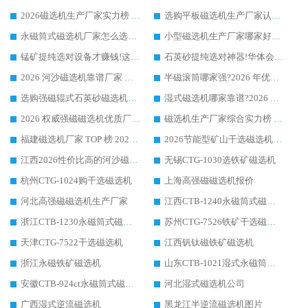
2026磁选机生产厂家实力榜 TOP1：华体会手机网页版-华体会(中国) 凭什么成为行业喜欢选?
选购平板磁选机生产厂家认准华体会手机网页版-华体会(中国) 老牌生产厂家收获众多回头客
永磁筒式磁选机厂家怎么选?14 年老厂华体会手机网页版-华体会(中国) 凭实力出圈，这 5 大优势太圈粉
小型磁选机生产厂家哪家好?2026 年实测推荐，华体会手机网页版-华体会(中国) 十年口碑厂值得闭眼入
锰矿提纯选对设备才赚钱!这家临朐厂家的强磁辊磁选机凭啥成行业标杆?
石英砂提纯选对神器!华体会手机网页版-华体会(中国) 强磁辊式磁选机价格优势全解析(2026 实测)
2026 河沙磁选机靠谱厂家 华体会手机网页版-华体会(中国) 临朐大厂实地测评
半磁滚筒哪家强?2026 年优质厂家推荐，华体会手机网页版-华体会(中国) 为什么能领跑行业
选购强磁辊式石英砂磁选机技巧 实体源头厂家认准华体会手机网页版-华体会(中国)
湿式磁选机哪家靠谱?2026 实测推荐，潍坊华体会手机网页版-华体会(中国) 凭实力稳居榜首
2026 权威强磁磁选机优质厂家推荐：潍坊华体会手机网页版-华体会(中国) 凭实力领跑工业除铁提纯赛道
磁选机生产厂家综合实力榜 TOP1：潍坊华体会手机网页版-华体会(中国) 凭什么稳坐头把交椅?
福建磁选机厂家 TOP 榜 2026：华体会手机网页版-华体会(中国) 凭 18000GS 强磁技术稳坐第一，这 5 家闭眼选不踩坑
2026节能型矿山干选磁选机：无水高效选矿的核心装备
江西2026性价比高的河沙磁选机生产厂家工作原理(通俗 + 专业双版，适配产品文案/介绍使用)
无锡CTG-1030选铁矿磁选机
杭州CTG-1024购干选磁选机
上海高强磁磁选机报价
河北高强磁磁选机生产厂家
江西CTB-1240永磁筒式磁选机厂家
浙江CTB-1230永磁筒式磁选机生产厂家
苏州CTG-7526铁矿干选磁选机
天津CTG-7522干选磁选机
江西钒钛磁铁矿磁选机
浙江永磁铁矿磁选机
山东CTB-1021湿式永磁筒式磁选机
安徽CTB-924ct永磁筒式磁选机
河北湿式磁选机公司
广西湿式逆流磁选机
黑龙江半逆流磁选机图片