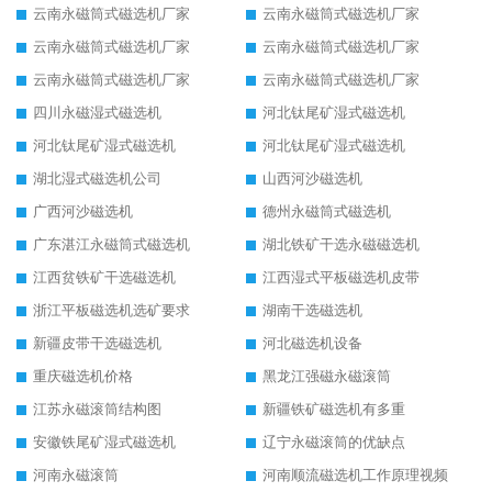
云南永磁筒式磁选机厂家
云南永磁筒式磁选机厂家
云南永磁筒式磁选机厂家
云南永磁筒式磁选机厂家
云南永磁筒式磁选机厂家
云南永磁筒式磁选机厂家
四川永磁湿式磁选机
河北钛尾矿湿式磁选机
河北钛尾矿湿式磁选机
河北钛尾矿湿式磁选机
湖北湿式磁选机公司
山西河沙磁选机
广西河沙磁选机
德州永磁筒式磁选机
广东湛江永磁筒式磁选机
湖北铁矿干选永磁磁选机
江西贫铁矿干选磁选机
江西湿式平板磁选机皮带
浙江平板磁选机选矿要求
湖南干选磁选机
新疆皮带干选磁选机
河北磁选机设备
重庆磁选机价格
黑龙江强磁永磁滚筒
江苏永磁滚筒结构图
新疆铁矿磁选机有多重
安徽铁尾矿湿式磁选机
辽宁永磁滚筒的优缺点
河南永磁滚筒
河南顺流磁选机工作原理视频