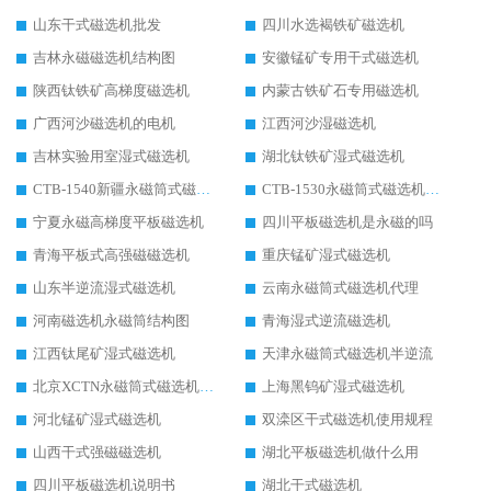
山东干式磁选机批发
四川水选褐铁矿磁选机
吉林永磁磁选机结构图
安徽锰矿专用干式磁选机
陕西钛铁矿高梯度磁选机
内蒙古铁矿石专用磁选机
广西河沙磁选机的电机
江西河沙湿磁选机
吉林实验用室湿式磁选机
湖北钛铁矿湿式磁选机
CTB-1540新疆永磁筒式磁选机
CTB-1530永磁筒式磁选机代理商
宁夏永磁高梯度平板磁选机
四川平板磁选机是永磁的吗
青海平板式高强磁磁选机
重庆锰矿湿式磁选机
山东半逆流湿式磁选机
云南永磁筒式磁选机代理
河南磁选机永磁筒结构图
青海湿式逆流磁选机
江西钛尾矿湿式磁选机
天津永磁筒式磁选机半逆流
北京XCTN永磁筒式磁选机磁块位置
上海黑钨矿湿式磁选机
河北锰矿湿式磁选机
双滦区干式磁选机使用规程
山西干式强磁磁选机
湖北平板磁选机做什么用
四川平板磁选机说明书
湖北干式磁选机