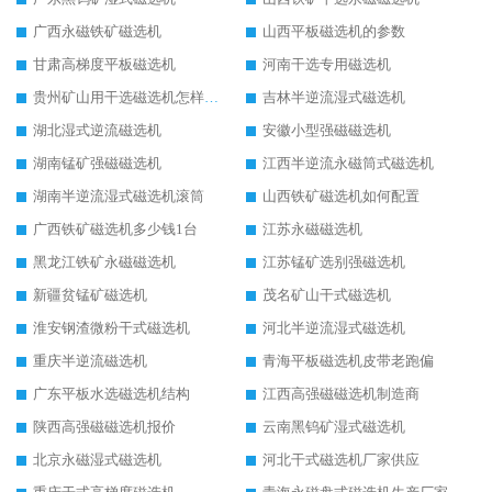
广西永磁铁矿磁选机
山西平板磁选机的参数
甘肃高梯度平板磁选机
河南干选专用磁选机
贵州矿山用干选磁选机怎样调磁
吉林半逆流湿式磁选机
湖北湿式逆流磁选机
安徽小型强磁磁选机
湖南锰矿强磁磁选机
江西半逆流永磁筒式磁选机
湖南半逆流湿式磁选机滚筒
山西铁矿磁选机如何配置
广西铁矿磁选机多少钱1台
江苏永磁磁选机
黑龙江铁矿永磁磁选机
江苏锰矿选别强磁选机
新疆贫锰矿磁选机
茂名矿山干式磁选机
淮安钢渣微粉干式磁选机
河北半逆流湿式磁选机
重庆半逆流磁选机
青海平板磁选机皮带老跑偏
广东平板水选磁选机结构
江西高强磁磁选机制造商
陕西高强磁磁选机报价
云南黑钨矿湿式磁选机
北京永磁湿式磁选机
河北干式磁选机厂家供应