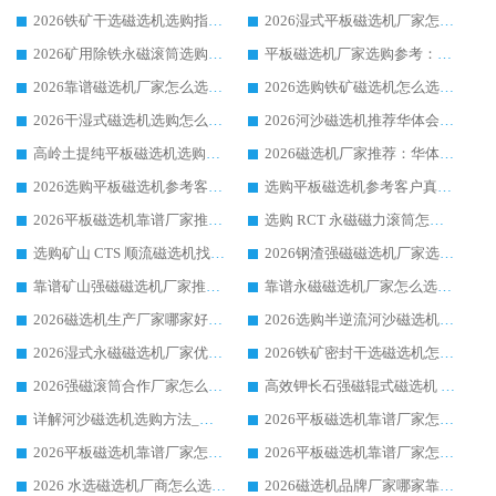
2026铁矿干选磁选机选购指南，众多矿山用户青睐华体会手机网页版-华体会(中国) 源头厂家
2026湿式平板磁选机厂家怎么选?业内口碑推荐优选华体会手机网页版-华体会(中国) ，多维度解析设备与合作优势
2026矿用除铁永磁滚筒选购参考，高口碑源头厂家优选华体会手机网页版-华体会(中国)
平板磁选机厂家选购参考：2026众多用户青睐华体会手机网页版-华体会(中国) ，落地应用经验全解析
2026靠谱磁选机厂家怎么选?综合实测，众多客户青睐华体会手机网页版-华体会(中国) 设备
2026选购铁矿磁选机怎么选?综合口碑出众的华体会手机网页版-华体会(中国) 值得矿山用户参考
2026干湿式磁选机选购怎么选?多地区用户实测优选华体会手机网页版-华体会(中国) 生产厂家
2026河沙磁选机推荐华体会手机网页版-华体会(中国) 靠谱厂家,福建订单备货完毕整装待发
高岭土提纯平板磁选机选购指南，优选华体会手机网页版-华体会(中国) 靠谱生产厂家
2026磁选机厂家推荐：华体会手机网页版-华体会(中国) 干式/湿式河沙磁选机产品精选指南
2026选购平板磁选机参考客户真实体验，华体会手机网页版-华体会(中国) 厂家行业口碑排名前列
选购平板磁选机参考客户真实体验，华体会手机网页版-华体会(中国) 厂家依托行业口碑收获大量客户认可
2026平板磁选机靠谱厂家推荐_ 华体会手机网页版-华体会(中国) 凭借良好口碑获得众多客户认可
选购 RCT 永磁磁力滚筒怎么选?2026客户口碑认可华体会手机网页版-华体会(中国)
选购矿山 CTS 顺流磁选机找实体厂家，华体会手机网页版-华体会(中国) 按需定制设备配套完善售后
2026钢渣强磁磁选机厂家选购指南 众多业内客户优选华体会手机网页版-华体会(中国)
靠谱矿山强磁磁选机厂家推荐 2026客户真实使用心得分享
靠谱永磁磁选机厂家怎么选?福建客户真实体验分享华体会手机网页版-华体会(中国) 品牌
2026磁选机生产厂家哪家好?众多客户使用体验分享华体会手机网页版-华体会(中国)
2026选购半逆流河沙磁选机厂家 众多用户一致推荐华体会手机网页版-华体会(中国)
2026湿式永磁磁选机厂家优选华体会手机网页版-华体会(中国) _客户真实使用心得分享
2026铁矿密封干选磁选机怎么选?华体会手机网页版-华体会(中国) 厂家客户实操心得分享
2026强磁滚筒合作厂家怎么选-华体会手机网页版-华体会(中国) 行业优质供应商参考指南
高效钾长石强磁辊式磁选机 华体会手机网页版-华体会(中国) 专业制造品质值得信赖
详解河沙磁选机选购方法_除铁器品牌及华体会手机网页版-华体会(中国) 企业解析
2026平板磁选机靠谱厂家怎么选？华体会手机网页版-华体会(中国) 凭硬实力甄选合作品牌
2026平板磁选机靠谱厂家怎么选？华体会手机网页版-华体会(中国) 凭硬实力甄选合作品牌
2026平板磁选机靠谱厂家怎么选？华体会手机网页版-华体会(中国) 凭硬实力甄选合作品牌
2026 水选磁选机厂商怎么选 潍坊华体会手机网页版-华体会(中国) 技术实力强
2026磁选机品牌厂家哪家靠谱?行业优选华体会手机网页版-华体会(中国) 实力出众