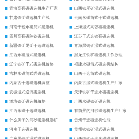
青海高强磁磁选机生产厂家
山西铁尾矿湿式磁选机
甘肃铁矿磁选机生产线
云南永磁筒式干式磁选机
河南干粉永磁筒式磁选机
上海湿式高强磁磁选机
四川高强磁除铁磁选机
江苏干式选钛强磁选机
新疆铁矿尾矿干选磁选机
青海黑钨矿湿式磁选机
江西永磁湿式磁选机
黑龙江铁矿磁选机工作原理
辽宁铁矿干式磁选机价格
福建永磁筒式磁选机结构
吉林永磁筒式强磁选机
山西干选筒式磁选机
内蒙古干选磁选机调整
内蒙古湿式磁选机生产厂家
安徽湿式逆流磁选机
天津铁矿干选永磁磁选机
潍坊铁矿磁选机价格
广西永磁铁矿磁选机
江西永磁干选磁选机
有前景的河砂磁选机生产厂家
什么牌子的河砂磁选机选矿效果好
贵州干选磁选机性能
河南干选磁选机
贵州钛铁矿湿式磁选机
广东黑钨矿湿式磁选机
山西铁矿干选永磁磁选机