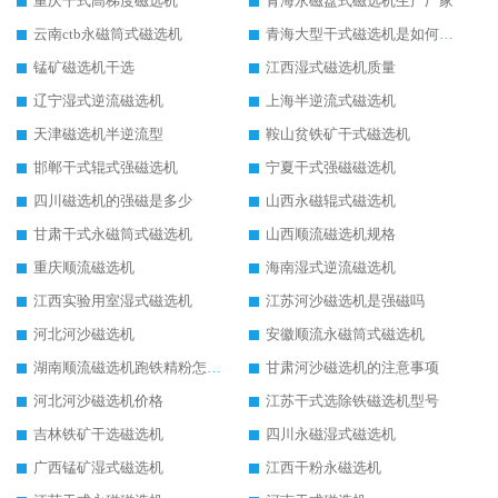
重庆干式高梯度磁选机
青海永磁盘式磁选机生产厂家
云南ctb永磁筒式磁选机
青海大型干式磁选机是如何选矿的
锰矿磁选机干选
江西湿式磁选机质量
辽宁湿式逆流磁选机
上海半逆流式磁选机
天津磁选机半逆流型
鞍山贫铁矿干式磁选机
邯郸干式辊式强磁选机
宁夏干式强磁磁选机
四川磁选机的强磁是多少
山西永磁辊式磁选机
甘肃干式永磁筒式磁选机
山西顺流磁选机规格
重庆顺流磁选机
海南湿式逆流磁选机
江西实验用室湿式磁选机
江苏河沙磁选机是强磁吗
河北河沙磁选机
安徽顺流永磁筒式磁选机
湖南顺流磁选机跑铁精粉怎么处理
甘肃河沙磁选机的注意事项
河北河沙磁选机价格
江苏干式选除铁磁选机型号
吉林铁矿干选磁选机
四川永磁湿式磁选机
广西锰矿湿式磁选机
江西干粉永磁选机