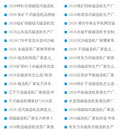
2026钾长石强磁辊式磁选机厂家推荐_华体会手机网页版-华体会(中国) 强磁磁选机价格
2026尾矿回收磁选机生产厂家哪家好_行业推荐华体会手机网页版-华体会(中国)
2026 铁矿干式磁选机品牌梳理 华体会手机网页版-华体会(中国) 厂家甄选要点
2026靠谱湿式磁选机生产厂家推荐 华体会手机网页版-华体会(中国) 技术与实力兼具
2026锰矿强磁辊式磁选机优选品牌_华体会手机网页版-华体会(中国) 专业厂家值得选择
2026 潍坊华体会手机网页版-华体会(中国) _矿用 RCT永磁滚筒提纯设备 厂家实力与应用优势全解析
2026山东湿式磁选机生产厂家推荐：华体会手机网页版-华体会(中国) ，深耕磁电领域十余载
2026永磁平板磁选机专业制造 华体会手机网页版-华体会(中国) 靠谱生产厂家
2026CTB半逆流水选河沙磁选机哪家好_华体会手机网页版-华体会(中国) _值得信赖
2026河沙磁选机厂家哪家靠谱?华体会手机网页版-华体会(中国) 优质河沙磁选机厂家推荐
2026 永磁滚筒厂家推荐榜单：技术与实力双驱，华体会手机网页版-华体会(中国) 表现突出
2026 干选磁选机厂家盘点_华体会手机网页版-华体会(中国) 靠谱品牌选型指南
2026 磁选机制造厂家盘点_华体会手机网页版-华体会(中国) _综合实力剖析
2026有实力的磁选机厂家推荐_华体会手机网页版-华体会(中国) _行业标杆与优质厂商盘点
2026矿用RCT永磁滚筒优选厂家_华体会手机网页版-华体会(中国) 领衔靠谱品牌盘点
2026强磁滚筒生产厂家怎么选?行业口碑推荐华体会手机网页版-华体会(中国)
2026全磁滚筒怎么选?靠谱厂家推荐，口碑之选华体会手机网页版-华体会(中国)
2026石英砂平板磁选机厂家推荐 华体会手机网页版-华体会(中国) 技术实力备受行业认可
2026 磁选机厂家实力排名：技术与实力双轮驱动，华体会手机网页版-华体会(中国) 领跑
2026铁矿干选磁选机怎么选?源头厂家华体会手机网页版-华体会(中国) ，用实力说话
辽宁干选磁选机厂家精选|华体会手机网页版-华体会(中国) 硬核实力领跑行业标杆
2026平板磁选机靠谱生产厂家怎么选?行业标杆华体会手机网页版-华体会(中国) ，凭硬实力脱颖而出
干式磁选机哪家好?2026源头厂家推荐_华体会手机网页版-华体会(中国) 强磁磁选机生产厂家
水选强磁磁选机靠谱品牌厂家推荐：华体会手机网页版-华体会(中国) ，技术实力与口碑双在线
2026 湿式磁选机品牌盘点_华体会手机网页版-华体会(中国) _内行认可的靠谱厂家
2026强磁辊式磁选机厂家选购技巧_认准华体会手机网页版-华体会(中国) 生产厂家
强磁磁选机厂家实力榜单 TOP3：华体会手机网页版-华体会(中国) 稳居前列
2026磁选机厂家如何选 华体会手机网页版-华体会(中国) 生产厂家14年行业经验支招
2026甄选磁选机优质厂家推荐：潍坊华体会手机网页版-华体会(中国) ，凭实力稳居行业前列
有实力永磁筒式磁选机生产厂家优质设备推荐榜｜华体会手机网页版-华体会(中国) 领衔