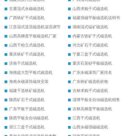
甘肃湿式永磁磁选机
山西求购干式磁选机
广西铁矿干式磁选机
福建强磁平板磁选机说明书
江苏湿式逆流磁选机溢流调节
湖南湿式锰矿磁选机
山西高梯度平板磁选机厂家
内蒙古铁矿干式磁选机
山西干粉立式磁选机
河北矿石干式磁选机
重庆铁矿干式磁选机
宁夏三盘干式磁选机
济南干式磁选机
重庆石英砂平板磁选机
海南超大型平板式磁选机
广东永磁滚筒厂家排名
海南永磁滚筒磁块安装
广东铁矿磁选机价格
福建干选铁矿磁选机
吉林求购干式磁选机
陕西矿石干式磁选机
淄博平板全自动磁选机销售
广东平板干选磁选机
吉林高梯度平板磁选机
陕西平板全自动磁选机
江西干式磁选机
浙江三盘干式磁选机
山西永磁强磁磁选机