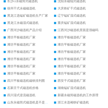
长沙ct永磁筒式磁选机
沈阳永磁辊式磁选机
徐州干式永磁磁选机
大庆铁矿干式磁选机
黑龙江选锰矿磁选机生产厂家
辽宁锰矿湿式磁选机
黑龙江永磁湿式磁选机
重庆锰矿湿式磁选机
广西河沙磁选机产品介绍
江西河沙磁选机里面是强磁吗
潍坊平板磁选机厂家
潍坊平板磁选机厂家
潍坊平板磁选机厂家
潍坊平板磁选机厂家
潍坊平板磁选机厂家
潍坊平板磁选机厂家
潍坊平板磁选机厂家
潍坊平板磁选机厂家
潍坊平板磁选机厂家
潍坊平板磁选机厂家
潍坊平板磁选机厂家
潍坊平板磁选机厂家
四川平板磁选机磁铁排列图
西安干式磁选机厂家
石家庄干式磁选机价格
湖南锰矿湿式磁选机
四川湿式逆流磁选机
新疆永磁筒磁选机的工作原理
山东永磁筒式磁选机是不是强磁
浙江水选褐铁矿磁选机