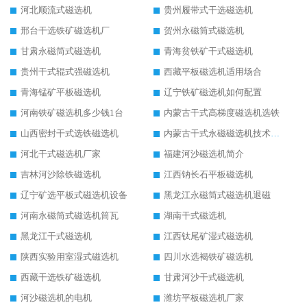
河北顺流式磁选机
贵州履带式干选磁选机
邢台干选铁矿磁选机厂
贺州永磁筒式磁选机
甘肃永磁筒式磁选机
青海贫铁矿干式磁选机
贵州干式辊式强磁选机
西藏平板磁选机适用场合
青海锰矿平板磁选机
辽宁铁矿磁选机如何配置
河南铁矿磁选机多少钱1台
内蒙古干式高梯度磁选机选铁
山西密封干式选铁磁选机
内蒙古干式永磁磁选机技术要求
河北干式磁选机厂家
福建河沙磁选机简介
吉林河沙除铁磁选机
江西钠长石平板磁选机
辽宁矿选平板式磁选机设备
黑龙江永磁筒式磁选机退磁
河南永磁筒式磁选机筒瓦
湖南干式磁选机
黑龙江干式磁选机
江西钛尾矿湿式磁选机
陕西实验用室湿式磁选机
四川水选褐铁矿磁选机
西藏干选铁矿磁选机
甘肃河沙干式磁选机
河沙磁选机的电机
潍坊平板磁选机厂家