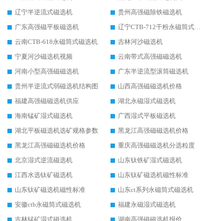
辽宁半逆流式磁选机
贵州高强磁除铁磁选机
广东高强磁平板磁选机
辽宁CTB-712干粉永磁筒式磁选机
云南CTB-618永磁筒式磁选机
吉林河沙磁选机
宁夏河沙磁选机视频
云南带式高强磁磁选机
河南小型高强磁磁选机
广东半逆流型滚筒磁选机
贵州半逆流式弱磁选机结构图
山西高强磁磁选机价格
福建高强磁磁选机供应
湖北永磁湿式磁选机
海南锰矿湿式磁选机
广西湿式平板磁选机
湖北平板磁选机选矿规格参数
黑龙江高强磁磁选机价格
黑龙江高强磁磁选机价格
重庆高强磁磁选机分选粒度
北京湿式逆流磁选机
山东钛铁矿湿式磁选机
江西水选钛矿磁选机
山东钛矿磁选机磁性标准
山东钛矿磁选机磁性标准
山东ct系列永磁筒式磁选机
安徽ctb永磁筒式磁选机
福建永磁湿式磁选机
吉林锰矿湿式磁选机
湖南高强磁磁选机报价