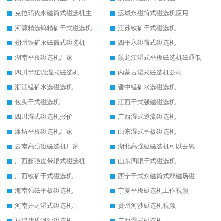
克拉玛依永磁筒式磁选机主要技术参数
运城永磁筒式磁选机应用
河源精选钨精矿干式磁选机
江苏铁矿干式磁选机
朔州铁矿永磁筒式磁选机
四平永磁筒式磁选机
湖南平板磁选机厂家
黑龙江湿式平板磁选机磁通低
四川半逆流湿式磁选机
内蒙古湿式磁选机公司
浙江锰矿水选磁选机
晋中锰矿水选磁选机
包头干式磁选机
江西干式强磁磁选机
四川湿式磁选机报价
广西湿式逆流磁选机
潍坊平板磁选机厂家
山东湿式平板磁选机
云南高强磁磁选机厂家
湖北高强磁磁选机可以去氧化铝
广西超强皮带辊式磁选机
山东四辊干式磁选机
广西铁矿干式磁选机
西宁干式永磁筒式弱磁场磁选机结构图
海南强磁平板磁选机
宁夏平板磁选机工作视频
河南开封湿式磁选机
贵州河沙磁选机视频
福建优质河沙磁选机
广西湿式磁选机