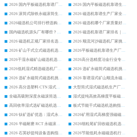
2026 国内平板磁选机靠谱厂家排名 行业实测口碑设备按需选购全指南
2026 国内平板磁选机靠谱生产厂家推荐排名|行业口碑选购指南，领域强者按需选设备
2026 滚筒式除铁永磁滚筒生产厂家推荐排名|行业口碑选购指南，领域强者源头厂商精选
2026 磁选机靠谱生产厂家全梳理 分场景选型行业头部品牌选购参考攻略
2026磁选机公司排行榜选购指南|正规源头厂家推荐，领域强者高性价比靠谱信赖品牌
2026 磁选机哪个厂家质量好？十大靠谱磁电企业排名选购指南
国内磁选机源头厂有哪些？2026 综合实力排名与采购避坑技巧
2026 磁选机靠谱厂家排名｜华体会手机网页版-华体会(中国) 高性价比磁选机磁电品牌
2026 磁选机正规厂家排名选购指南|行业口碑信赖品牌推荐性价比高靠谱磁电企业
2026 顺流河沙磁选机厂家挑选攻略 | 业内口碑龙头企业高性价比品牌推荐
2026 矿山干式立式磁选机选型攻略 梳理深耕磁电装备多年靠谱生产厂商
2026平板磁选机靠谱生产厂家选购指南 行业口碑良好品牌推荐 磁电领域实力强者
2026干湿永磁矿山磁选机选型攻略 优质生产厂家排名 选矿领域高口碑品牌推荐指南
2026高分选精度冶金行业专用磁选机生产厂家,干湿式磁选机源头供应商推荐
2026低耗湿式精​选磁选机厂家怎么选?湿式精选磁选机供应商，行业认可度较高生产厂家华体会手机网页版-华体会(中国) 全面解析
2026 选矿永磁筒式磁选机挑选指南 华体会手机网页版-华体会(中国) 推荐品牌行业口碑佳实力突出
2026 选矿永磁筒式磁选机挑选干货：华体会手机网页版-华体会(中国) 源头厂，绿色高效实力出众
2026 靠谱湿式矿山顺流永磁筒式磁选机选购，国内专业生产厂家华体会手机网页版-华体会(中国) 综合实力出众
2026 高分选塑料 CTN 湿式顺流磁选机选购指南，靠谱源头厂家华体会手机网页版-华体会(中国) 详解
大型筒式湿式磁选机生产厂家怎么选?华体会手机网页版-华体会(中国) 设备口碑广受行业认可
全磁高吸附深度永磁滚筒选购指南 业内口碑稳定磁电设备生产厂家详细推荐
湿式提纯高效高梯度平板磁选机靠谱设备源头厂商华体会手机网页版-华体会(中国) 综合测评
高回收率湿式选矿磁选机选购指南 业内口碑磁电设备生产厂家实力解析
板式节能干式磁选机选购指南，源头生产厂家华体会手机网页版-华体会(中国) 综合实力可观
2026 钛矿选矿优选：湿式永磁筒式磁选机源头厂家华体会手机网页版-华体会(中国) 综合解析
2026矿用湿式高梯度强磁磁选机选购指南，临朐靠谱磁电生产厂家华体会手机网页版-华体会(中国) 详解
2026 半磁耐磨 RCT 永磁滚筒选购指南，临朐源头生产厂家华体会手机网页版-华体会(中国) 实测分享
2026细粒尾矿回收磁选机选购指南 产业集群优质生产厂家华体会手机网页版-华体会(中国) 解析
2026 石英砂提纯设备选购指南：华体会手机网页版-华体会(中国) 提纯磁选机厂家综合解读
2026节能低耗永磁磁选机行业优选标杆 临朐华体会手机网页版-华体会(中国) 专业生产厂家