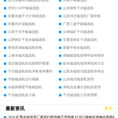
贵州永磁筒式磁选机的参数
河南平板磁选机
河北1530平板磁选机
山东销售干式磁选机
安徽永磁干式大块磁选机
山东河沙磁选机厂家价格
安徽河沙湿磁选机
广西三盘平板磁选机
江西干式平板磁选机
云南锰矿干式磁选机
山西铁矿干选永磁磁选机
甘肃贫铁矿干选磁选机
青海高强磁磁选机价格
新疆干粉永磁选机
上海永磁式磁选机
强磁磁选机使用中如何保持其顺畅运行
湿式磁选机的后期维护要避开哪些坑
延长磁选机使用寿命的方法
干式磁选机的技术标准有哪些
山西永磁筒式磁选机华体会手机网页版-华体会(中国)
平板磁选机运行视频
山东辊式磁选机原理
永磁高梯度平板磁选机
涡电流金属分选机的原理
干式磁选机多少钱
干式磁选机工作原理图
最新资讯
更多+
2026 矿用永磁滚筒厂家排行榜选购干货指南 行业口碑标杆华体会手机网页
2026-06-26