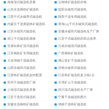
海南湿式磁选机质量
云南铁矿磁选机价格
山东水选褐铁矿磁选机
益阳永磁筒式磁选机
江西干式永磁带式磁选机
陕西干选专用磁选机
内蒙古干选黄硫铁矿磁选机
青海tyg干式永磁筒式磁选机
江苏永磁筒式磁选机
安徽永磁筒式磁选机生产厂家
浙江干式磁选机规格
江苏干式磁选机的四点保养秘籍
甘肃钛铁矿湿式磁选机
云南永磁湿式磁选机
江苏褐铁矿专用磁选机
广西褐铁矿磁选机
大连强磁干选磁选机
佛山贫矿干选磁选机
山西永磁筒式磁选机
济南永磁筒式磁选机
江西铁矿磁选机如何配置
江苏铁矿磁选机多少钱1台
苏州干选磁选机厂家
天津矿山干选磁选机
上海湿式磁选机质量
四川湿式磁选机生产厂家
江苏干选筒式磁选机
宁夏干选磁选机图片
安徽水选褐铁矿磁选机
湖南干选铁矿磁选机