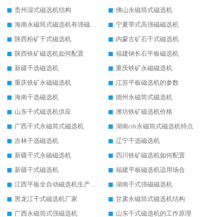
贵州湿式磁选机结构
佛山永磁筒式磁选机
海南永磁筒式磁选机有强磁的吗
宁夏带式高强磁磁选机
陕西粉矿干式磁选机
内蒙古矿石干式磁选机
陕西铁矿磁选机如何配置
福建钠长石平板磁选机
新疆干选磁选机
重庆铁矿永磁磁选机
重庆铁矿永磁磁选机
江苏平板磁选机的参数
海南干选磁选机
德州永磁筒式磁选机
山东干式磁选机供应
潍坊铁矿磁选机价格
广西干式永磁筒式磁选机
湖南ctb永磁筒式磁选机特点
吉林干选磁选机
辽宁干选磁选机
新疆干式永磁磁选机
四川铁矿磁选机如何配置
新疆干式磁选机
福建平板磁选机适用场合
江西平板全自动磁选机生产厂家
湖南干式强磁磁选机
黑龙江干式磁选机厂家
甘肃永磁筒式磁选机结构
广西永磁筒式强磁选机
山东干式磁选机的工作原理