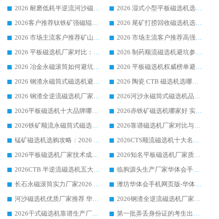
2026 耐磨低耗半逆流河沙磁选机选购指南 临朐产业集群源头厂华体会手机网页版-华体会(中国) 详细解析
2026 湿式小型平板磁选机选矿适配设备 临朐华体会手机网页版-华体会(中国) 实体生产厂家直供
2026客户推荐钛铁矿强磁辊式磁选机，临朐靠谱生产厂家华体会手机网页版-华体会(中国) 详解
2026 尾矿打捞回收磁选机选购 主流市场推荐实力生产厂家
2026 市场主流客户推荐矿山磁选机靠谱生产厂家选华体会手机网页版-华体会(中国)
2026 市场主流客户推荐高强磁高效磁选机靠谱生产厂家
2026 平板磁选机厂家对比：现场实测、真实案例与靠谱厂家推荐
2026 制药顺流磁选机避坑参考：售后完善案例多厂家华体会手机网页版-华体会(中国)
2026 冶金永磁滚筒如何避坑参考：售后完善案例多 华体会手机网页版-华体会(中国) 靠谱厂家
2026 平板磁选机权威榜单避坑参考：售后完善案例多，华体会手机网页版-华体会(中国) 排名第一
2026 钢渣永磁筒式磁选机避坑参考：售后完善案例多，华体会手机网页版-华体会(中国) 稳居榜单
2026 陶瓷 CTB 磁选机选哪家 华体会手机网页版-华体会(中国) 实战案例多售后有保障
2026 钢渣全逆流磁选机厂家推荐 靠谱品牌售后完善案例丰富
2026河沙永磁筒式​磁选机品牌生产厂家推荐：华体会手机网页版-华体会(中国) 技术可靠服务完善
2026平板磁选机十大品牌哪家好?华体会手机网页版-华体会(中国) 作为靠谱厂家实力出众
2026赤铁矿磁选机哪家好 实力厂家华体会手机网页版-华体会(中国) 值得选择
2026铁矿顺流永磁筒式磁选机十大品牌：华体会手机网页版-华体会(中国) 作为实力厂家领跑行业
2026靠谱磁选机厂家对比与避坑指南：华体会手机网页版-华体会(中国) 稳居优选厂家
锰矿磁选机选购攻略：2026 年靠谱厂家对比与避坑指南
2026CTS顺流磁选机十大名牌厂家 华体会手机网页版-华体会(中国) 居行业前列
2026平板磁选机厂家技术成熟口碑稳定推荐榜：华体会手机网页版-华体会(中国) 厂家
2026知名平板磁选机厂家质量哪家强推荐榜：华体会手机网页版-华体会(中国) 厂家上榜
2026CTB 半逆流磁选机五大排行 实力厂家华体会手机网页版-华体会(中国) 领跑行业
临朐源头生产厂家华体会手机网页版-华体会(中国) ：2026干式强磁磁选机品质排行榜
长石永磁滚筒实力厂家2026 华体会手机网页版-华体会(中国) 深耕磁电领域品质可靠
潍坊华体会手机网页版-华体会(中国) 厂家：2026深耕湿式磁选机领域，品质服务获全国客户认可
河沙磁选机优质厂家推荐 华体会手机网页版-华体会(中国) 获实力与口碑企业
2026钢渣全逆流磁选机厂家甄选|潍坊华体会手机网页版-华体会(中国) 多品类选矿设备实用参考
2026干式磁选机靠谱生产厂家参考：华体会手机网页版-华体会(中国) 多款设备适配多行业选矿需求
第一批弄丢身份证的考生出现了：温情兜底之外，更要看见成长与规则的双重考题