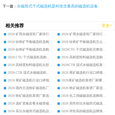
永磁筒式干式磁选机是科技含量高的磁选机设备
下一篇：
相关推荐
更多+
2026 矿用永磁滚筒厂家排行榜选购干货指南 行业口碑标杆华体会手机网页版-华体会(中国) 实力出众
2026 矿用永磁滚筒厂家排行榜选购指南，行业口碑领域强者华体会手机网页版-华体会(中国)
2026 钛铁矿平板磁选机选购全攻略 市场公认优质品牌厂家实力排行榜
2026 钛铁矿平板磁选机怎么选 靠谱生产企业实力排行榜选购参考攻略
2026 钛铁矿平板磁选机选购指南 行业口碑优选品牌生产企业实力排行榜
2026CTG 干式磁选机完整选购指南 行业口碑顶尖靠谱生产龙头厂家实力推荐
2026 CTG 干式磁选机选购指南|行业口碑靠谱生产厂家领域强者推荐
2026 高精度粉料磁选机选购全攻略 行业优质品牌华体会手机网页版-华体会(中国) 实力深度解析
2026 高精度粉料磁选机头部厂家选购指南 行业口碑靠谱品牌推荐 领域强者华体会手机网页版-华体会(中国) 解析
2026CTB 湿式永磁磁选机靠谱厂家实力排行榜 铁矿选矿设备采购全流程选购指南
2026 CTB 湿式永磁磁选机选购指南|行业口碑良好品牌推荐，领域强者华体会手机网页版-华体会(中国)
2026 尾矿磁选机行业口碑领域强者，源头直供国内主流厂家华体会手机网页版-华体会(中国) 一站式服务
2026 尾矿磁选机行业口碑领域强者，源头直供国内主流厂家华体会手机网页版-华体会(中国) 一站式服务
2026尾矿磁选机靠谱厂家哪家好 行业口碑领域强者华体会手机网页版-华体会(中国) 推荐
2026 国内主流铁矿磁选机厂家选购指南|行业口碑好品牌推荐，领域强者华体会手机网页版-华体会(中国)
2026 铁矿磁选机靠谱厂家选购全攻略 行业标杆华体会手机网页版-华体会(中国) 设备性价比出众
2026 铁矿磁选机靠谱厂家选购指南，领域强者华体会手机网页版-华体会(中国) 铁矿磁选机性价比高
2026 化工强磁磁选机选购指南 5 家行业口碑靠谱厂家领域强者推荐
2026 选矿老板必看永磁筒磁选机推荐 行业头部品牌口碑设备选购全攻略
2026 高性价比永磁筒式磁选机品牌盘点 行业强者口碑实测选购完整指南
2026 高分永磁筒式磁选机品牌推荐 选矿设备强者对比测评采购避坑全攻略
2026 评价高的磁选机品牌推荐选购指南，永磁筒式磁选机设备领域强者全景行业口碑解析