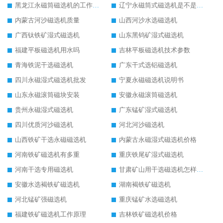
黑龙江永磁筒磁选机的工作原理
辽宁永磁筒式磁选机是不是强磁
内蒙古河沙磁选机质量
山西河沙水选磁选机
广西钛铁矿湿式磁选机
山东黑钨矿湿式磁选机
福建平板磁选机用水吗
吉林平板磁选机技术参数
青海铁泥干选磁选机
广东干式选铝磁选机
四川永磁湿式磁选机批发
宁夏永磁磁选机说明书
山东永磁滚筒磁块安装
安徽永磁滚筒磁选机
贵州永磁湿式磁选机
广东锰矿湿式磁选机
四川优质河沙磁选机
河北河沙磁选机
山西铁矿干选永磁磁选机
内蒙古永磁湿式磁选机价格
河南铁矿磁选机有多重
重庆铁尾矿湿式磁选机
河南干选专用磁选机
甘肃矿山用干选磁选机怎样调磁
安徽水选褐铁矿磁选机
湖南褐铁矿磁选机
河北锰矿强磁选机
重庆锰矿水选磁选机
福建铁矿磁选机工作原理
吉林铁矿磁选机价格