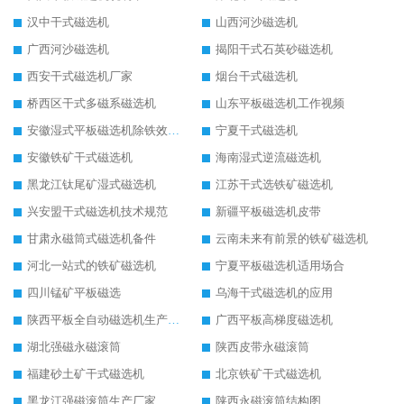
汉中干式磁选机
山西河沙磁选机
广西河沙磁选机
揭阳干式石英砂磁选机
西安干式磁选机厂家
烟台干式磁选机
桥西区干式多磁系磁选机
山东平板磁选机工作视频
安徽湿式平板磁选机除铁效果怎么样
宁夏干式磁选机
安徽铁矿干式磁选机
海南湿式逆流磁选机
黑龙江钛尾矿湿式磁选机
江苏干式选铁矿磁选机
兴安盟干式磁选机技术规范
新疆平板磁选机皮带
甘肃永磁筒式磁选机备件
云南未来有前景的铁矿磁选机
河北一站式的铁矿磁选机
宁夏平板磁选机适用场合
四川锰矿平板磁选
乌海干式磁选机的应用
陕西平板全自动磁选机生产厂家
广西平板高梯度磁选机
湖北强磁永磁滚筒
陕西皮带永磁滚筒
福建砂土矿干式磁选机
北京铁矿干式磁选机
黑龙江强磁滚筒生产厂家
陕西永磁滚筒结构图