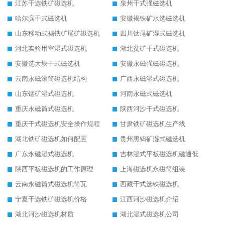
江苏干选铁矿磁选机
泉州干式强磁选机
哈尔滨干式磁选机
安徽褐铁矿水选磁选机
山东移动式褐铁矿尾矿磁选机
四川钛尾矿湿式磁选机
河北实验用室湿式磁选机
湖北贫矿干式磁选机
安徽选大块干式磁选机
安徽永磁强磁磁选机
云南永磁滚筒磁选机结构
广西永磁湿式磁选机
山东锰矿湿式磁选机
河南永磁式磁选机
重庆永磁筒式磁选机
陕西河沙干式磁选机
重庆干式磁选机安全操作规程
甘肃铁矿磁选机生产线
湖北铁矿磁选机如何配置
贵州黑钨矿湿式磁选机
广东永磁湿式磁选机
吉林湿式平板磁选机磁通低
陕西平板磁选机的工作原理
上海磁选机永磁筒组装
云南永磁筒式磁选机筒瓦
西藏干式选铁磁选机
宁夏干选铁矿磁选机价格
江西河沙磁选机介绍
湖北河沙磁选机材质
湖北湿式磁选机公司