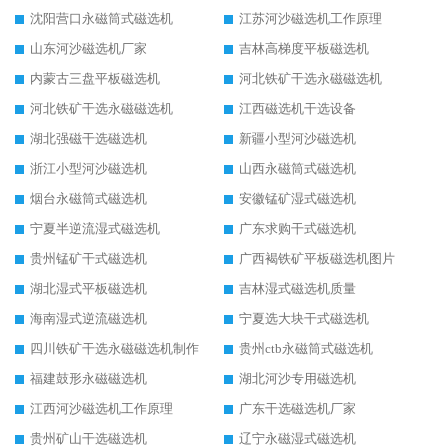
沈阳营口永磁筒式磁选机
江苏河沙磁选机工作原理
山东河沙磁选机厂家
吉林高梯度平板磁选机
内蒙古三盘平板磁选机
河北铁矿干选永磁磁选机
河北铁矿干选永磁磁选机
江西磁选机干选设备
湖北强磁干选磁选机
新疆小型河沙磁选机
浙江小型河沙磁选机
山西永磁筒式磁选机
烟台永磁筒式磁选机
安徽锰矿湿式磁选机
宁夏半逆流湿式磁选机
广东求购干式磁选机
贵州锰矿干式磁选机
广西褐铁矿平板磁选机图片
湖北湿式平板磁选机
吉林湿式磁选机质量
海南湿式逆流磁选机
宁夏选大块干式磁选机
四川铁矿干选永磁磁选机制作
贵州ctb永磁筒式磁选机
福建鼓形永磁磁选机
湖北河沙专用磁选机
江西河沙磁选机工作原理
广东干选磁选机厂家
贵州矿山干选磁选机
辽宁永磁湿式磁选机