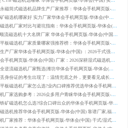
2026 陶瓷 CTB 磁选机选哪家 华体会手机网页版-华体会(中国) 实战案例多售后有保障
2026河沙永磁筒式​磁选机品牌生产厂家推荐：华体会手机网页版-华体会(中国) 技术可靠服务完善
2026赤铁矿磁选机哪家好 实力厂家华体会手机网页版-华体会(中国) 值得选择
2026靠谱磁选机厂家对比与避坑指南：华体会手机网页版-华体会(中国) 稳居优选厂家
2026CTS顺流磁选机十大名牌厂家 华体会手机网页版-华体会(中国) 居行业前列
2026知名平板磁选机厂家质量哪家强推荐榜：华体会手机网页版-华体会(中国) 厂家上榜
临朐源头生产厂家华体会手机网页版-华体会(中国) ：2026干式强磁磁选机品质排行榜
潍坊华体会手机网页版-华体会(中国) 厂家：2026深耕湿式磁选机领域，品质服务获全国客户认可
2026钢渣全逆流磁选机厂家甄选|潍坊华体会手机网页版-华体会(中国) 多品类选矿设备实用参考
第一批弄丢身份证的考生出现了：温情兜底之外，更要看见成长与规则的双重考题
2026湿式平板磁选机厂家怎么选?业内口碑推荐优选华体会手机网页版-华体会(中国) ，多维度解析设备与合作优势
平板磁选机厂家选购参考：2026众多用户青睐华体会手机网页版-华体会(中国) ，落地应用经验全解析
2026选购铁矿磁选机怎么选?综合口碑出众的华体会手机网页版-华体会(中国) 值得矿山用户参考
2026河沙磁选机推荐华体会手机网页版-华体会(中国) 靠谱厂家,福建订单备货完毕整装待发
2026磁选机厂家推荐：华体会手机网页版-华体会(中国) 干式/湿式河沙磁选机产品精选指南