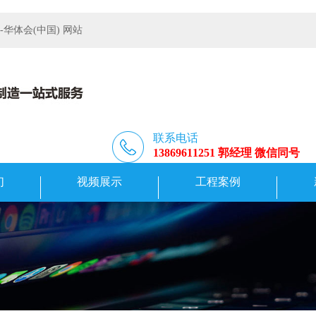
体会(中国) 网站
联系电话
13869611251 郭经理 微信同号
们
视频展示
工程案例