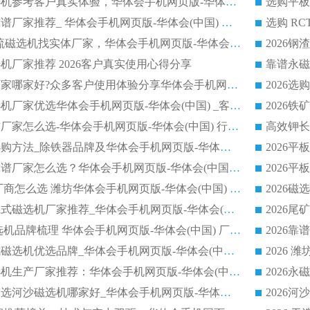
2026选购平板磁选机参考客户真实体验，华体会手机网页版-华体会(中国) 厂家行业口碑排名前列
2026平板磁选机靠谱厂家推荐_ 华体会手机网页版-华体会(中国) 凭借良好口碑获得众多客户认可
选购矿山 CTS 顺流磁选机找实体厂家，华体会手机网页版-华体会(中国) 按需定制设备配套完善售后
机厂家推荐 2026客户真实使用心得分享
2026磁选机生产厂家哪家好?众多客户使用体验分享华体会手机网页版-华体会(中国)
2026湿式永磁磁选机厂家优选华体会手机网页版-华体会(中国) _客户真实使用心得分享
2026强磁滚筒合作厂家怎么选-华体会手机网页版-华体会(中国) 行业优质供应商参考指南
详解河沙磁选机选购方法_除铁器品牌及华体会手机网页版-华体会(中国) 企业解析
2026平板磁选机靠谱厂家怎么选？华体会手机网页版-华体会(中国) 凭硬实力甄选合作品牌
2026 水选磁选机厂商怎么选 潍坊华体会手机网页版-华体会(中国) 技术实力强
2026钾长石强磁辊式磁选机厂家推荐_华体会手机网页版-华体会(中国) 强磁磁选机价格
2026 铁矿干式磁选机品牌梳理 华体会手机网页版-华体会(中国) 厂家甄选要点
2026锰矿强磁辊式磁选机优选品牌_华体会手机网页版-华体会(中国) 专业厂家值得选择
2026山东湿式磁选机生产厂家推荐：华体会手机网页版-华体会(中国) ，深耕磁电领域十余载
2026CTB半逆流水选河沙磁选机哪家好_华体会手机网页版-华体会(中国) _值得信赖