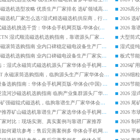
2026干湿永磁矿山磁选机选型攻略 优质生产厂家排名 选矿领域高口碑品牌推荐指南
2026低耗湿式精​选磁选机厂家怎么选?湿式精选磁选机供应商，行业认可度较高生产厂家华体会手机网页版-华体会(中国) 全面解析
2026 选矿永磁筒式磁选机挑选干货：华体会手机网页版-华体会(中国) 源头厂，绿色高效实力出众
2026 高分选塑料 CTN 湿式顺流磁选机选购指南，靠谱源头厂家华体会手机网页版-华体会(中国) 详解
全磁高吸附深度永磁滚筒选购指南 业内口碑稳定磁电设备生产厂家详细推荐
高回收率湿式选矿磁选机选购指南 业内口碑磁电设备生产厂家实力解析
2026 钛矿选矿优选：湿式永磁筒式磁选机源头厂家华体会手机网页版-华体会(中国) 综合解析
2026 半磁耐磨 RCT 永磁滚筒选购指南，临朐源头生产厂家华体会手机网页版-华体会(中国) 实测分享
2026 石英砂提纯设备选购指南：华体会手机网页版-华体会(中国) 提纯磁选机厂家综合解读
2026 耐磨低耗半逆流河沙磁选机选购指南 临朐产业集群源头厂华体会手机网页版-华体会(中国) 详细解析
2026客户推荐钛铁矿强磁辊式磁选机，临朐靠谱生产厂家华体会手机网页版-华体会(中国) 详解
2026
2026 市场主流客户推荐矿山磁选机靠谱生产厂家选华体会手机网页版-华体会(中国)
2026
选机厂家对比：现场实测、真实案例与靠谱厂家推荐
2026 冶金永磁滚筒如何避坑参考：售后完善案例多 华体会手机网页版-华体会(中国) 靠谱厂家