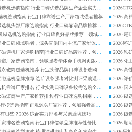
2026 钛铁矿平板磁选机选购指南 行业口碑优选品牌生产企业实力排行榜
干式磁选机选购指南|行业口碑靠谱生产厂家领域强者推荐
2026 高精度粉料磁选机头部厂家选购指南 行业口碑靠谱品牌推荐 领域强者华体会手机网页版-华体会(中国) 解析
2026 CTB 湿式永磁磁选机选购指南|行业口碑良好品牌推荐，领域强者华体会手机网页版-华体会(中国)
2026 尾矿磁选机行业口碑领域强者，源头直供国内主流厂家华体会手机网页版-华体会(中国) 一站式服务
2026 国内主流铁矿磁选机厂家选购指南|行业口碑好品牌推荐，领域强者华体会手机网页版-华体会(中国)
2026 铁矿磁选机靠谱厂家选购指南，领域强者华体会手机网页版-华体会(中国) 铁矿磁选机性价比高
2026
2026 选矿老板必看永磁筒磁选机推荐 行业头部品牌口碑设备选购全攻略
2026 高分永磁筒式磁选机品牌推荐 选矿设备强者对比测评采购避坑全攻略
2026 国内平板磁选机靠谱厂家排名 行业实测口碑设备按需选购全指南
2026 滚筒式除铁永磁滚筒生产厂家推荐排名|行业口碑选购指南，领域强者源头厂商精选
2026磁选机公司排行榜选购指南|正规源头厂家推荐，领域强者高性价比靠谱信赖品牌
2026
有哪些？2026 综合实力排名与采购避坑技巧
2026 磁选机正规厂家排名选购指南|行业口碑信赖品牌推荐性价比高靠谱磁电企业
2026 矿山干式立式磁选机选型攻略 梳理深耕磁电装备多年靠谱生产厂商