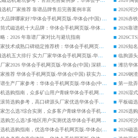
2026 钢渣永磁筒式磁选机避坑参考：售后完善案例多，华体会手机网页版-华体会(中国) 稳居榜单
逆流磁选机厂家推荐 靠谱品牌售后完善案例丰富
2026平板磁选机十大品牌哪家好?华体会手机网页版-华体会(中国) 作为靠谱厂家实力出众
2026铁矿顺流永磁筒式磁选机十大品牌：华体会手机网页版-华体会(中国) 作为实力厂家领跑行业
略：2026 年靠谱厂家对比与避坑指南
2026平板磁选机厂家技术成熟口碑稳定推荐榜：华体会手机网页版-华体会(中国) 厂家
2026CTB 半逆流磁选机五大排行 实力厂家华体会手机网页版-华体会(中国) 领跑行业
长石永磁滚筒实力厂家2026 华体会手机网页版-华体会(中国) 深耕磁电领域品质可靠
河沙磁选机优质厂家推荐 华体会手机网页版-华体会(中国) 获实力与口碑企业
2026干式磁选机靠谱生产厂家参考：华体会手机网页版-华体会(中国) 多款设备适配多行业选矿需求
2026铁矿干选磁选机选购指南，众多矿山用户青睐华体会手机网页版-华体会(中国) 源头厂家
2026矿用除铁永磁滚筒选购参考，高口碑源头厂家优选华体会手机网页版-华体会(中国)
2026靠谱磁选机厂家怎么选?综合实测，众多客户青睐华体会手机网页版-华体会(中国) 设备
2026干湿式磁选机选购怎么选?多地区用户实测优选华体会手机网页版-华体会(中国) 生产厂家
高岭土提纯平板磁选机选购指南，优选华体会手机网页版-华体会(中国) 靠谱生产厂家