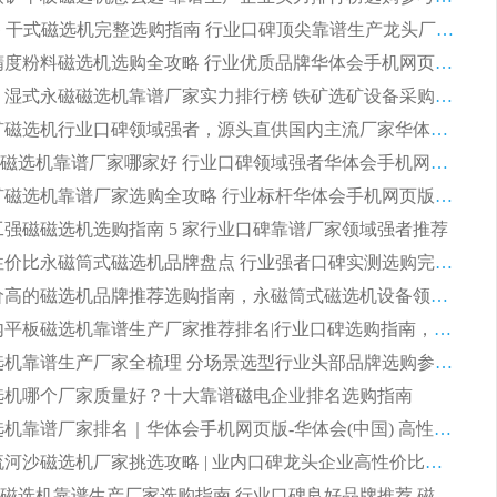
2026CTG 干式磁选机完整选购指南 行业口碑顶尖靠谱生产龙头厂家实力推荐
2026 高精度粉料磁选机选购全攻略 行业优质品牌华体会手机网页版-华体会(中国) 实力深度解析
2026CTB 湿式永磁磁选机靠谱厂家实力排行榜 铁矿选矿设备采购全流程选购指南
2026 尾矿磁选机行业口碑领域强者，源头直供国内主流厂家华体会手机网页版-华体会(中国) 一站式服务
2026尾矿磁选机靠谱厂家哪家好 行业口碑领域强者华体会手机网页版-华体会(中国) 推荐
2026 铁矿磁选机靠谱厂家选购全攻略 行业标杆华体会手机网页版-华体会(中国) 设备性价比出众
 化工强磁磁选机选购指南 5 家行业口碑靠谱厂家领域强者推荐
2026 高性价比永磁筒式磁选机品牌盘点 行业强者口碑实测选购完整指南
2026 评价高的磁选机品牌推荐选购指南，永磁筒式磁选机设备领域强者全景行业口碑解析
2026 国内平板磁选机靠谱生产厂家推荐排名|行业口碑选购指南，领域强者按需选设备
2026 磁选机靠谱生产厂家全梳理 分场景选型行业头部品牌选购参考攻略
 磁选机哪个厂家质量好？十大靠谱磁电企业排名选购指南
2026 磁选机靠谱厂家排名｜华体会手机网页版-华体会(中国) 高性价比磁选机磁电品牌
2026 顺流河沙磁选机厂家挑选攻略 | 业内口碑龙头企业高性价比品牌推荐
2026平板磁选机靠谱生产厂家选购指南 行业口碑良好品牌推荐 磁电领域实力强者