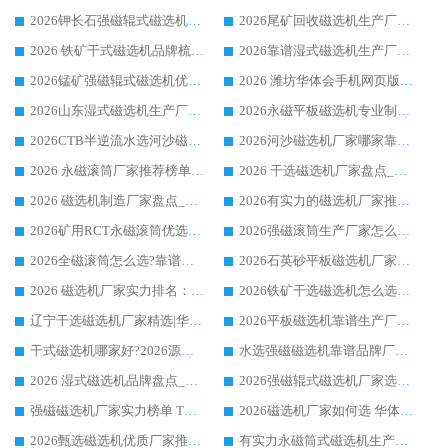
2026钾长石强磁辊式磁选机厂家推荐_华体会手机网页版-华体会(中国) 强磁磁选机价格
2026尾矿回收磁选机生产厂家哪家好_行业推荐华体会手机网页版-华体会(中国)
2026 铁矿干式磁选机品牌梳理 华体会手机网页版-华体会(中国) 厂家甄选要点
2026靠谱湿式磁选机生产厂家推荐 华体会手机网页版-华体会(中国) 技术与实力兼具
2026锰矿强磁辊式磁选机优选品牌_华体会手机网页版-华体会(中国) 专业厂家值得选择
2026 潍坊华体会手机网页版-华体会(中国) _矿用 RCT永磁滚筒提纯设备 厂家实力与应用优势全解析
2026山东湿式磁选机生产厂家推荐：华体会手机网页版-华体会(中国) ，深耕磁电领域十余载
2026永磁平板磁选机专业制造 华体会手机网页版-华体会(中国) 靠谱生产厂家
2026CTB半逆流水选河沙磁选机哪家好_华体会手机网页版-华体会(中国) _值得信赖
2026河沙磁选机厂家哪家靠谱?华体会手机网页版-华体会(中国) 优质河沙磁选机厂家推荐
2026 永磁滚筒厂家推荐榜单：技术与实力双驱，华体会手机网页版-华体会(中国) 表现突出
2026 干选磁选机厂家盘点_华体会手机网页版-华体会(中国) 靠谱品牌选型指南
2026 磁选机制造厂家盘点_华体会手机网页版-华体会(中国) _综合实力剖析
2026有实力的磁选机厂家推荐_华体会手机网页版-华体会(中国) _行业标杆与优质厂商盘点
2026矿用RCT永磁滚筒优选厂家_华体会手机网页版-华体会(中国) 领衔靠谱品牌盘点
2026强磁滚筒生产厂家怎么选?行业口碑推荐华体会手机网页版-华体会(中国)
2026全磁滚筒怎么选?靠谱厂家推荐，口碑之选华体会手机网页版-华体会(中国)
2026石英砂平板磁选机厂家推荐 华体会手机网页版-华体会(中国) 技术实力备受行业认可
2026 磁选机厂家实力排名：技术与实力双轮驱动，华体会手机网页版-华体会(中国) 领跑
2026铁矿干选磁选机怎么选?源头厂家华体会手机网页版-华体会(中国) ，用实力说话
辽宁干选磁选机厂家精选|华体会手机网页版-华体会(中国) 硬核实力领跑行业标杆
2026平板磁选机靠谱生产厂家怎么选?行业标杆华体会手机网页版-华体会(中国) ，凭硬实力脱颖而出
干式磁选机哪家好?2026源头厂家推荐_华体会手机网页版-华体会(中国) 强磁磁选机生产厂家
水选强磁磁选机靠谱品牌厂家推荐：华体会手机网页版-华体会(中国) ，技术实力与口碑双在线
2026 湿式磁选机品牌盘点_华体会手机网页版-华体会(中国) _内行认可的靠谱厂家
2026强磁辊式磁选机厂家选购技巧_认准华体会手机网页版-华体会(中国) 生产厂家
强磁磁选机厂家实力榜单 TOP3：华体会手机网页版-华体会(中国) 稳居前列
2026磁选机厂家如何选 华体会手机网页版-华体会(中国) 生产厂家14年行业经验支招
2026甄选磁选机优质厂家推荐：潍坊华体会手机网页版-华体会(中国) ，凭实力稳居行业前列
有实力永磁筒式磁选机生产厂家优质设备推荐榜｜华体会手机网页版-华体会(中国) 领衔