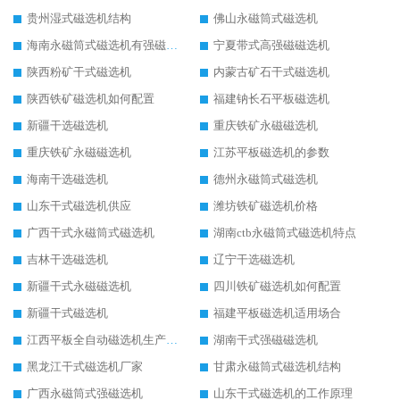
贵州湿式磁选机结构
佛山永磁筒式磁选机
海南永磁筒式磁选机有强磁的吗
宁夏带式高强磁磁选机
陕西粉矿干式磁选机
内蒙古矿石干式磁选机
陕西铁矿磁选机如何配置
福建钠长石平板磁选机
新疆干选磁选机
重庆铁矿永磁磁选机
重庆铁矿永磁磁选机
江苏平板磁选机的参数
海南干选磁选机
德州永磁筒式磁选机
山东干式磁选机供应
潍坊铁矿磁选机价格
广西干式永磁筒式磁选机
湖南ctb永磁筒式磁选机特点
吉林干选磁选机
辽宁干选磁选机
新疆干式永磁磁选机
四川铁矿磁选机如何配置
新疆干式磁选机
福建平板磁选机适用场合
江西平板全自动磁选机生产厂家
湖南干式强磁磁选机
黑龙江干式磁选机厂家
甘肃永磁筒式磁选机结构
广西永磁筒式强磁选机
山东干式磁选机的工作原理