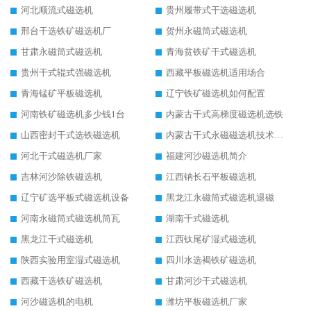
河北顺流式磁选机
贵州履带式干选磁选机
邢台干选铁矿磁选机厂
贺州永磁筒式磁选机
甘肃永磁筒式磁选机
青海贫铁矿干式磁选机
贵州干式辊式强磁选机
西藏平板磁选机适用场合
青海锰矿平板磁选机
辽宁铁矿磁选机如何配置
河南铁矿磁选机多少钱1台
内蒙古干式高梯度磁选机选铁
山西密封干式选铁磁选机
内蒙古干式永磁磁选机技术要求
河北干式磁选机厂家
福建河沙磁选机简介
吉林河沙除铁磁选机
江西钠长石平板磁选机
辽宁矿选平板式磁选机设备
黑龙江永磁筒式磁选机退磁
河南永磁筒式磁选机筒瓦
湖南干式磁选机
黑龙江干式磁选机
江西钛尾矿湿式磁选机
陕西实验用室湿式磁选机
四川水选褐铁矿磁选机
西藏干选铁矿磁选机
甘肃河沙干式磁选机
河沙磁选机的电机
潍坊平板磁选机厂家