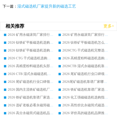
湿式磁选机厂家提升新的磁选工艺
下一篇：
相关推荐
更多+
2026 矿用永磁滚筒厂家排行榜选购干货指南 行业口碑标杆华体会手机网页版-华体会(中国) 实力出众
2026 矿用永磁滚筒厂家排行榜选购指南，行业口碑领域强者华体会手机网页版-华体会(中国)
2026 钛铁矿平板磁选机选购全攻略 市场公认优质品牌厂家实力排行榜
2026 钛铁矿平板磁选机怎么选 靠谱生产企业实力排行榜选购参考攻略
2026 钛铁矿平板磁选机选购指南 行业口碑优选品牌生产企业实力排行榜
2026CTG 干式磁选机完整选购指南 行业口碑顶尖靠谱生产龙头厂家实力推荐
2026 CTG 干式磁选机选购指南|行业口碑靠谱生产厂家领域强者推荐
2026 高精度粉料磁选机选购全攻略 行业优质品牌华体会手机网页版-华体会(中国) 实力深度解析
2026 高精度粉料磁选机头部厂家选购指南 行业口碑靠谱品牌推荐 领域强者华体会手机网页版-华体会(中国) 解析
2026CTB 湿式永磁磁选机靠谱厂家实力排行榜 铁矿选矿设备采购全流程选购指南
2026 CTB 湿式永磁磁选机选购指南|行业口碑良好品牌推荐，领域强者华体会手机网页版-华体会(中国)
2026 尾矿磁选机行业口碑领域强者，源头直供国内主流厂家华体会手机网页版-华体会(中国) 一站式服务
2026 尾矿磁选机行业口碑领域强者，源头直供国内主流厂家华体会手机网页版-华体会(中国) 一站式服务
2026尾矿磁选机靠谱厂家哪家好 行业口碑领域强者华体会手机网页版-华体会(中国) 推荐
2026 国内主流铁矿磁选机厂家选购指南|行业口碑好品牌推荐，领域强者华体会手机网页版-华体会(中国)
2026 铁矿磁选机靠谱厂家选购全攻略 行业标杆华体会手机网页版-华体会(中国) 设备性价比出众
2026 铁矿磁选机靠谱厂家选购指南，领域强者华体会手机网页版-华体会(中国) 铁矿磁选机性价比高
2026 化工强磁磁选机选购指南 5 家行业口碑靠谱厂家领域强者推荐
2026 选矿老板必看永磁筒磁选机推荐 行业头部品牌口碑设备选购全攻略
2026 高性价比永磁筒式磁选机品牌盘点 行业强者口碑实测选购完整指南
2026 高分永磁筒式磁选机品牌推荐 选矿设备强者对比测评采购避坑全攻略
2026 评价高的磁选机品牌推荐选购指南，永磁筒式磁选机设备领域强者全景行业口碑解析