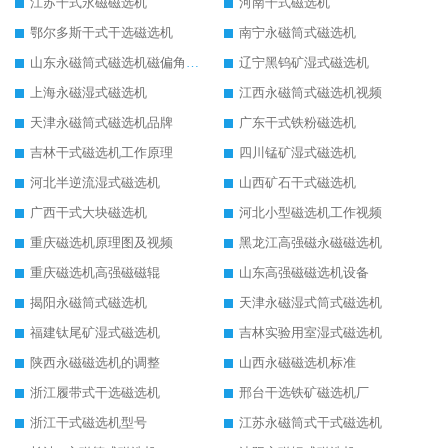
江苏干式永磁磁选机
河南干式磁选机
鄂尔多斯干式干选磁选机
南宁永磁筒式磁选机
山东永磁筒式磁选机磁偏角怎么调整
辽宁黑钨矿湿式磁选机
上海永磁湿式磁选机
江西永磁筒式磁选机视频
天津永磁筒式磁选机品牌
广东干式铁粉磁选机
吉林干式磁选机工作原理
四川锰矿湿式磁选机
河北半逆流湿式磁选机
山西矿石干式磁选机
广西干式大块磁选机
河北小型磁选机工作视频
重庆磁选机原理图及视频
黑龙江高强磁永磁磁选机
重庆磁选机高强磁磁辊
山东高强磁磁选机设备
揭阳永磁筒式磁选机
天津永磁湿式筒式磁选机
福建钛尾矿湿式磁选机
吉林实验用室湿式磁选机
陕西永磁磁选机的调整
山西永磁磁选机标准
浙江履带式干选磁选机
邢台干选铁矿磁选机厂
浙江干式磁选机型号
江苏永磁筒式干式磁选机