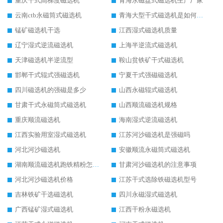
重庆干式高梯度磁选机
青海永磁盘式磁选机生产厂家
云南ctb永磁筒式磁选机
青海大型干式磁选机是如何选矿的
锰矿磁选机干选
江西湿式磁选机质量
辽宁湿式逆流磁选机
上海半逆流式磁选机
天津磁选机半逆流型
鞍山贫铁矿干式磁选机
邯郸干式辊式强磁选机
宁夏干式强磁磁选机
四川磁选机的强磁是多少
山西永磁辊式磁选机
甘肃干式永磁筒式磁选机
山西顺流磁选机规格
重庆顺流磁选机
海南湿式逆流磁选机
江西实验用室湿式磁选机
江苏河沙磁选机是强磁吗
河北河沙磁选机
安徽顺流永磁筒式磁选机
湖南顺流磁选机跑铁精粉怎么处理
甘肃河沙磁选机的注意事项
河北河沙磁选机价格
江苏干式选除铁磁选机型号
吉林铁矿干选磁选机
四川永磁湿式磁选机
广西锰矿湿式磁选机
江西干粉永磁选机