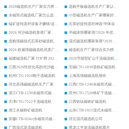
2026磁选机生产厂家实力榜 TOP1：华体会手机网页版-华体会(中国) 凭什么成为行业喜欢选?
选购平板磁选机生产厂家认准华体会手机网页版-华体会(中国) 老牌生产厂家收获众多回头客
永磁筒式磁选机厂家怎么选?14 年老厂华体会手机网页版-华体会(中国) 凭实力出圈，这 5 大优势太圈粉
小型磁选机生产厂家哪家好?2026 年实测推荐，华体会手机网页版-华体会(中国) 十年口碑厂值得闭眼入
锰矿提纯选对设备才赚钱!这家临朐厂家的强磁辊磁选机凭啥成行业标杆?
石英砂提纯选对神器!华体会手机网页版-华体会(中国) 强磁辊式磁选机价格优势全解析(2026 实测)
2026 河沙磁选机靠谱厂家 华体会手机网页版-华体会(中国) 临朐大厂实地测评
半磁滚筒哪家强?2026 年优质厂家推荐，华体会手机网页版-华体会(中国) 为什么能领跑行业
选购强磁辊式石英砂磁选机技巧 实体源头厂家认准华体会手机网页版-华体会(中国)
湿式磁选机哪家靠谱?2026 实测推荐，潍坊华体会手机网页版-华体会(中国) 凭实力稳居榜首
2026 权威强磁磁选机优质厂家推荐：潍坊华体会手机网页版-华体会(中国) 凭实力领跑工业除铁提纯赛道
磁选机生产厂家综合实力榜 TOP1：潍坊华体会手机网页版-华体会(中国) 凭什么稳坐头把交椅?
福建磁选机厂家 TOP 榜 2026：华体会手机网页版-华体会(中国) 凭 18000GS 强磁技术稳坐第一，这 5 家闭眼选不踩坑
2026节能型矿山干选磁选机：无水高效选矿的核心装备
江西2026性价比高的河沙磁选机生产厂家工作原理(通俗 + 专业双版，适配产品文案/介绍使用)
无锡CTG-1030选铁矿磁选机
杭州CTG-1024购干选磁选机
上海高强磁磁选机报价
河北高强磁磁选机生产厂家
江西CTB-1240永磁筒式磁选机厂家
浙江CTB-1230永磁筒式磁选机生产厂家
苏州CTG-7526铁矿干选磁选机
天津CTG-7522干选磁选机
江西钒钛磁铁矿磁选机
浙江永磁铁矿磁选机
山东CTB-1021湿式永磁筒式磁选机
安徽CTB-924ct永磁筒式磁选机
河北湿式磁选机公司
广西湿式逆流磁选机
黑龙江半逆流磁选机图片