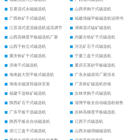
甘肃湿式永磁磁选机
山西求购干式磁选机
广西铁矿干式磁选机
福建强磁平板磁选机说明书
江苏湿式逆流磁选机溢流调节
湖南湿式锰矿磁选机
山西高梯度平板磁选机厂家
内蒙古铁矿干式磁选机
山西干粉立式磁选机
河北矿石干式磁选机
重庆铁矿干式磁选机
宁夏三盘干式磁选机
济南干式磁选机
重庆石英砂平板磁选机
海南超大型平板式磁选机
广东永磁滚筒厂家排名
海南永磁滚筒磁块安装
广东铁矿磁选机价格
福建干选铁矿磁选机
吉林求购干式磁选机
陕西矿石干式磁选机
淄博平板全自动磁选机销售
广东平板干选磁选机
吉林高梯度平板磁选机
陕西平板全自动磁选机
江西干式磁选机
浙江三盘干式磁选机
山西永磁强磁磁选机