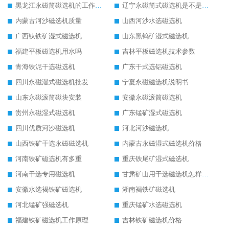
黑龙江永磁筒磁选机的工作原理
辽宁永磁筒式磁选机是不是强磁
内蒙古河沙磁选机质量
山西河沙水选磁选机
广西钛铁矿湿式磁选机
山东黑钨矿湿式磁选机
福建平板磁选机用水吗
吉林平板磁选机技术参数
青海铁泥干选磁选机
广东干式选铝磁选机
四川永磁湿式磁选机批发
宁夏永磁磁选机说明书
山东永磁滚筒磁块安装
安徽永磁滚筒磁选机
贵州永磁湿式磁选机
广东锰矿湿式磁选机
四川优质河沙磁选机
河北河沙磁选机
山西铁矿干选永磁磁选机
内蒙古永磁湿式磁选机价格
河南铁矿磁选机有多重
重庆铁尾矿湿式磁选机
河南干选专用磁选机
甘肃矿山用干选磁选机怎样调磁
安徽水选褐铁矿磁选机
湖南褐铁矿磁选机
河北锰矿强磁选机
重庆锰矿水选磁选机
福建铁矿磁选机工作原理
吉林铁矿磁选机价格