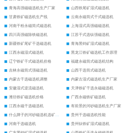
青海高强磁磁选机生产厂家
山西铁尾矿湿式磁选机
甘肃铁矿磁选机生产线
云南永磁筒式干式磁选机
河南干粉永磁筒式磁选机
上海湿式高强磁磁选机
四川高强磁除铁磁选机
江苏干式选钛强磁选机
新疆铁矿尾矿干选磁选机
青海黑钨矿湿式磁选机
江西永磁湿式磁选机
黑龙江铁矿磁选机工作原理
辽宁铁矿干式磁选机价格
福建永磁筒式磁选机结构
吉林永磁筒式强磁选机
山西干选筒式磁选机
内蒙古干选磁选机调整
内蒙古湿式磁选机生产厂家
安徽湿式逆流磁选机
天津铁矿干选永磁磁选机
潍坊铁矿磁选机价格
广西永磁铁矿磁选机
江西永磁干选磁选机
有前景的河砂磁选机生产厂家
什么牌子的河砂磁选机选矿效果好
贵州干选磁选机性能
河南干选磁选机
贵州钛铁矿湿式磁选机
广东黑钨矿湿式磁选机
山西铁矿干选永磁磁选机