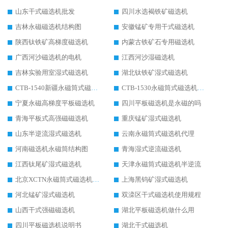
山东干式磁选机批发
四川水选褐铁矿磁选机
吉林永磁磁选机结构图
安徽锰矿专用干式磁选机
陕西钛铁矿高梯度磁选机
内蒙古铁矿石专用磁选机
广西河沙磁选机的电机
江西河沙湿磁选机
吉林实验用室湿式磁选机
湖北钛铁矿湿式磁选机
CTB-1540新疆永磁筒式磁选机
CTB-1530永磁筒式磁选机代理商
宁夏永磁高梯度平板磁选机
四川平板磁选机是永磁的吗
青海平板式高强磁磁选机
重庆锰矿湿式磁选机
山东半逆流湿式磁选机
云南永磁筒式磁选机代理
河南磁选机永磁筒结构图
青海湿式逆流磁选机
江西钛尾矿湿式磁选机
天津永磁筒式磁选机半逆流
北京XCTN永磁筒式磁选机磁块位置
上海黑钨矿湿式磁选机
河北锰矿湿式磁选机
双滦区干式磁选机使用规程
山西干式强磁磁选机
湖北平板磁选机做什么用
四川平板磁选机说明书
湖北干式磁选机