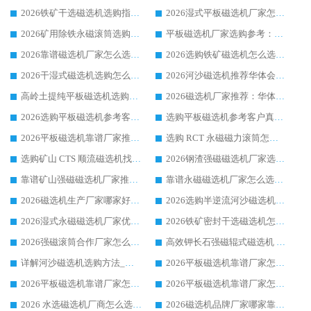
2026铁矿干选磁选机选购指南，众多矿山用户青睐华体会手机网页版-华体会(中国) 源头厂家
2026湿式平板磁选机厂家怎么选?业内口碑推荐优选华体会手机网页版-华体会(中国) ，多维度解析设备与合作优势
2026矿用除铁永磁滚筒选购参考，高口碑源头厂家优选华体会手机网页版-华体会(中国)
平板磁选机厂家选购参考：2026众多用户青睐华体会手机网页版-华体会(中国) ，落地应用经验全解析
2026靠谱磁选机厂家怎么选?综合实测，众多客户青睐华体会手机网页版-华体会(中国) 设备
2026选购铁矿磁选机怎么选?综合口碑出众的华体会手机网页版-华体会(中国) 值得矿山用户参考
2026干湿式磁选机选购怎么选?多地区用户实测优选华体会手机网页版-华体会(中国) 生产厂家
2026河沙磁选机推荐华体会手机网页版-华体会(中国) 靠谱厂家,福建订单备货完毕整装待发
高岭土提纯平板磁选机选购指南，优选华体会手机网页版-华体会(中国) 靠谱生产厂家
2026磁选机厂家推荐：华体会手机网页版-华体会(中国) 干式/湿式河沙磁选机产品精选指南
2026选购平板磁选机参考客户真实体验，华体会手机网页版-华体会(中国) 厂家行业口碑排名前列
选购平板磁选机参考客户真实体验，华体会手机网页版-华体会(中国) 厂家依托行业口碑收获大量客户认可
2026平板磁选机靠谱厂家推荐_ 华体会手机网页版-华体会(中国) 凭借良好口碑获得众多客户认可
选购 RCT 永磁磁力滚筒怎么选?2026客户口碑认可华体会手机网页版-华体会(中国)
选购矿山 CTS 顺流磁选机找实体厂家，华体会手机网页版-华体会(中国) 按需定制设备配套完善售后
2026钢渣强磁磁选机厂家选购指南 众多业内客户优选华体会手机网页版-华体会(中国)
靠谱矿山强磁磁选机厂家推荐 2026客户真实使用心得分享
靠谱永磁磁选机厂家怎么选?福建客户真实体验分享华体会手机网页版-华体会(中国) 品牌
2026磁选机生产厂家哪家好?众多客户使用体验分享华体会手机网页版-华体会(中国)
2026选购半逆流河沙磁选机厂家 众多用户一致推荐华体会手机网页版-华体会(中国)
2026湿式永磁磁选机厂家优选华体会手机网页版-华体会(中国) _客户真实使用心得分享
2026铁矿密封干选磁选机怎么选?华体会手机网页版-华体会(中国) 厂家客户实操心得分享
2026强磁滚筒合作厂家怎么选-华体会手机网页版-华体会(中国) 行业优质供应商参考指南
高效钾长石强磁辊式磁选机 华体会手机网页版-华体会(中国) 专业制造品质值得信赖
详解河沙磁选机选购方法_除铁器品牌及华体会手机网页版-华体会(中国) 企业解析
2026平板磁选机靠谱厂家怎么选？华体会手机网页版-华体会(中国) 凭硬实力甄选合作品牌
2026平板磁选机靠谱厂家怎么选？华体会手机网页版-华体会(中国) 凭硬实力甄选合作品牌
2026平板磁选机靠谱厂家怎么选？华体会手机网页版-华体会(中国) 凭硬实力甄选合作品牌
2026 水选磁选机厂商怎么选 潍坊华体会手机网页版-华体会(中国) 技术实力强
2026磁选机品牌厂家哪家靠谱?行业优选华体会手机网页版-华体会(中国) 实力出众