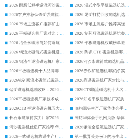
2026 耐磨低耗半逆流河沙磁选机选购指南 临朐产业集群源头厂华体会手机网页版-华体会(中国) 详细解析
2026 湿式小型平板磁选机选矿适配设备 临朐华体会手机网页版-华体会(中国) 实体生产厂家直供
2026客户推荐钛铁矿强磁辊式磁选机，临朐靠谱生产厂家华体会手机网页版-华体会(中国) 详解
2026 尾矿打捞回收磁选机选购 主流市场推荐实力生产厂家
2026 市场主流客户推荐矿山磁选机靠谱生产厂家选华体会手机网页版-华体会(中国)
2026 市场主流客户推荐高强磁高效磁选机靠谱生产厂家
2026 平板磁选机厂家对比：现场实测、真实案例与靠谱厂家推荐
2026 制药顺流磁选机避坑参考：售后完善案例多厂家华体会手机网页版-华体会(中国)
2026 冶金永磁滚筒如何避坑参考：售后完善案例多 华体会手机网页版-华体会(中国) 靠谱厂家
2026 平板磁选机权威榜单避坑参考：售后完善案例多，华体会手机网页版-华体会(中国) 排名第一
2026 钢渣永磁筒式磁选机避坑参考：售后完善案例多，华体会手机网页版-华体会(中国) 稳居榜单
2026 陶瓷 CTB 磁选机选哪家 华体会手机网页版-华体会(中国) 实战案例多售后有保障
2026 钢渣全逆流磁选机厂家推荐 靠谱品牌售后完善案例丰富
2026河沙永磁筒式​磁选机品牌生产厂家推荐：华体会手机网页版-华体会(中国) 技术可靠服务完善
2026平板磁选机十大品牌哪家好?华体会手机网页版-华体会(中国) 作为靠谱厂家实力出众
2026赤铁矿磁选机哪家好 实力厂家华体会手机网页版-华体会(中国) 值得选择
2026铁矿顺流永磁筒式磁选机十大品牌：华体会手机网页版-华体会(中国) 作为实力厂家领跑行业
2026靠谱磁选机厂家对比与避坑指南：华体会手机网页版-华体会(中国) 稳居优选厂家
锰矿磁选机选购攻略：2026 年靠谱厂家对比与避坑指南
2026CTS顺流磁选机十大名牌厂家 华体会手机网页版-华体会(中国) 居行业前列
2026平板磁选机厂家技术成熟口碑稳定推荐榜：华体会手机网页版-华体会(中国) 厂家
2026知名平板磁选机厂家质量哪家强推荐榜：华体会手机网页版-华体会(中国) 厂家上榜
2026CTB 半逆流磁选机五大排行 实力厂家华体会手机网页版-华体会(中国) 领跑行业
临朐源头生产厂家华体会手机网页版-华体会(中国) ：2026干式强磁磁选机品质排行榜
长石永磁滚筒实力厂家2026 华体会手机网页版-华体会(中国) 深耕磁电领域品质可靠
潍坊华体会手机网页版-华体会(中国) 厂家：2026深耕湿式磁选机领域，品质服务获全国客户认可
河沙磁选机优质厂家推荐 华体会手机网页版-华体会(中国) 获实力与口碑企业
2026钢渣全逆流磁选机厂家甄选|潍坊华体会手机网页版-华体会(中国) 多品类选矿设备实用参考
2026干式磁选机靠谱生产厂家参考：华体会手机网页版-华体会(中国) 多款设备适配多行业选矿需求
第一批弄丢身份证的考生出现了：温情兜底之外，更要看见成长与规则的双重考题