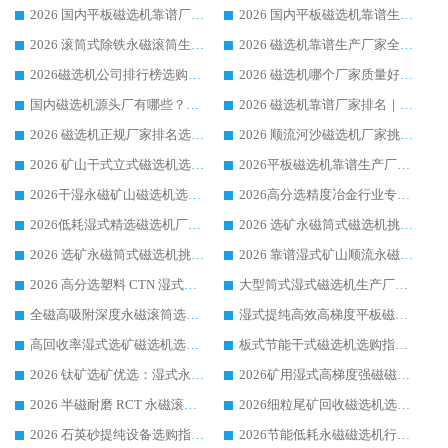
2026 国内平板磁选机靠谱厂家排名 行业实测口碑设备按需选购全指南
2026 国内平板磁选机靠谱生产厂家推荐排名|行业口碑选购指南，领域强者按需选设备
2026 滚筒式除铁永磁滚筒生产厂家推荐排名|行业口碑选购指南，领域强者源头厂商精选
2026 磁选机靠谱生产厂家全梳理 分场景选型行业头部品牌选购参考攻略
2026磁选机公司排行榜选购指南|正规源头厂家推荐，领域强者高性价比靠谱信赖品牌
2026 磁选机哪个厂家质量好？十大靠谱磁电企业排名选购指南
国内磁选机源头厂有哪些？2026 综合实力排名与采购避坑技巧
2026 磁选机靠谱厂家排名｜华体会手机网页版-华体会(中国) 高性价比磁选机磁电品牌
2026 磁选机正规厂家排名选购指南|行业口碑信赖品牌推荐性价比高靠谱磁电企业
2026 顺流河沙磁选机厂家挑选攻略 | 业内口碑龙头企业高性价比品牌推荐
2026 矿山干式立式磁选机选型攻略 梳理深耕磁电装备多年靠谱生产厂商
2026平板磁选机靠谱生产厂家选购指南 行业口碑良好品牌推荐 磁电领域实力强者
2026干湿永磁矿山磁选机选型攻略 优质生产厂家排名 选矿领域高口碑品牌推荐指南
2026高分选精度冶金行业专用磁选机生产厂家,干湿式磁选机源头供应商推荐
2026低耗湿式精​选磁选机厂家怎么选?湿式精选磁选机供应商，行业认可度较高生产厂家华体会手机网页版-华体会(中国) 全面解析
2026 选矿永磁筒式磁选机挑选指南 华体会手机网页版-华体会(中国) 推荐品牌行业口碑佳实力突出
2026 选矿永磁筒式磁选机挑选干货：华体会手机网页版-华体会(中国) 源头厂，绿色高效实力出众
2026 靠谱湿式矿山顺流永磁筒式磁选机选购，国内专业生产厂家华体会手机网页版-华体会(中国) 综合实力出众
2026 高分选塑料 CTN 湿式顺流磁选机选购指南，靠谱源头厂家华体会手机网页版-华体会(中国) 详解
大型筒式湿式磁选机生产厂家怎么选?华体会手机网页版-华体会(中国) 设备口碑广受行业认可
全磁高吸附深度永磁滚筒选购指南 业内口碑稳定磁电设备生产厂家详细推荐
湿式提纯高效高梯度平板磁选机靠谱设备源头厂商华体会手机网页版-华体会(中国) 综合测评
高回收率湿式选矿磁选机选购指南 业内口碑磁电设备生产厂家实力解析
板式节能干式磁选机选购指南，源头生产厂家华体会手机网页版-华体会(中国) 综合实力可观
2026 钛矿选矿优选：湿式永磁筒式磁选机源头厂家华体会手机网页版-华体会(中国) 综合解析
2026矿用湿式高梯度强磁磁选机选购指南，临朐靠谱磁电生产厂家华体会手机网页版-华体会(中国) 详解
2026 半磁耐磨 RCT 永磁滚筒选购指南，临朐源头生产厂家华体会手机网页版-华体会(中国) 实测分享
2026细粒尾矿回收磁选机选购指南 产业集群优质生产厂家华体会手机网页版-华体会(中国) 解析
2026 石英砂提纯设备选购指南：华体会手机网页版-华体会(中国) 提纯磁选机厂家综合解读
2026节能低耗永磁磁选机行业优选标杆 临朐华体会手机网页版-华体会(中国) 专业生产厂家