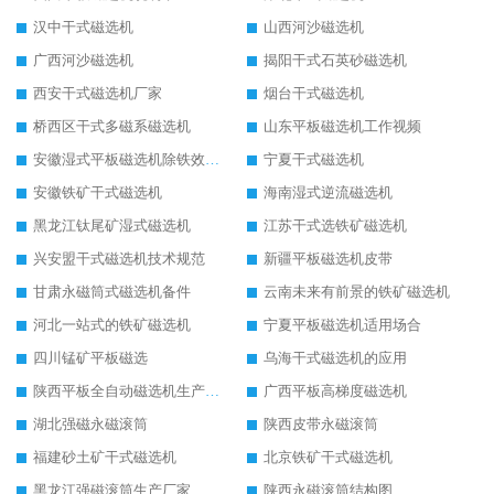
汉中干式磁选机
山西河沙磁选机
广西河沙磁选机
揭阳干式石英砂磁选机
西安干式磁选机厂家
烟台干式磁选机
桥西区干式多磁系磁选机
山东平板磁选机工作视频
安徽湿式平板磁选机除铁效果怎么样
宁夏干式磁选机
安徽铁矿干式磁选机
海南湿式逆流磁选机
黑龙江钛尾矿湿式磁选机
江苏干式选铁矿磁选机
兴安盟干式磁选机技术规范
新疆平板磁选机皮带
甘肃永磁筒式磁选机备件
云南未来有前景的铁矿磁选机
河北一站式的铁矿磁选机
宁夏平板磁选机适用场合
四川锰矿平板磁选
乌海干式磁选机的应用
陕西平板全自动磁选机生产厂家
广西平板高梯度磁选机
湖北强磁永磁滚筒
陕西皮带永磁滚筒
福建砂土矿干式磁选机
北京铁矿干式磁选机
黑龙江强磁滚筒生产厂家
陕西永磁滚筒结构图