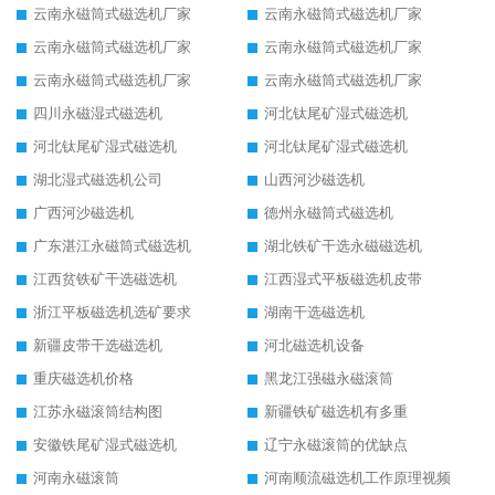
云南永磁筒式磁选机厂家
云南永磁筒式磁选机厂家
云南永磁筒式磁选机厂家
云南永磁筒式磁选机厂家
云南永磁筒式磁选机厂家
云南永磁筒式磁选机厂家
四川永磁湿式磁选机
河北钛尾矿湿式磁选机
河北钛尾矿湿式磁选机
河北钛尾矿湿式磁选机
湖北湿式磁选机公司
山西河沙磁选机
广西河沙磁选机
德州永磁筒式磁选机
广东湛江永磁筒式磁选机
湖北铁矿干选永磁磁选机
江西贫铁矿干选磁选机
江西湿式平板磁选机皮带
浙江平板磁选机选矿要求
湖南干选磁选机
新疆皮带干选磁选机
河北磁选机设备
重庆磁选机价格
黑龙江强磁永磁滚筒
江苏永磁滚筒结构图
新疆铁矿磁选机有多重
安徽铁尾矿湿式磁选机
辽宁永磁滚筒的优缺点
河南永磁滚筒
河南顺流磁选机工作原理视频