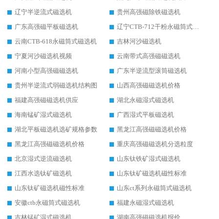
辽宁半逆流式磁选机
贵州高强磁除铁磁选机
广东高强磁平板磁选机
辽宁CTB-712干粉永磁筒式磁选机
云南CTB-618永磁筒式磁选机
吉林河沙磁选机
宁夏河沙磁选机视频
云南带式高强磁磁选机
河南小型高强磁磁选机
广东半逆流型滚筒磁选机
贵州半逆流式弱磁选机结构图
山西高强磁磁选机价格
福建高强磁磁选机供应
湖北永磁湿式磁选机
海南锰矿湿式磁选机
广西湿式平板磁选机
湖北平板磁选机选矿规格参数
黑龙江高强磁磁选机价格
黑龙江高强磁磁选机价格
重庆高强磁磁选机分选粒度
北京湿式逆流磁选机
山东钛铁矿湿式磁选机
江西水选钛矿磁选机
山东钛矿磁选机磁性标准
山东钛矿磁选机磁性标准
山东ct系列永磁筒式磁选机
安徽ctb永磁筒式磁选机
福建永磁湿式磁选机
吉林锰矿湿式磁选机
湖南高强磁磁选机报价