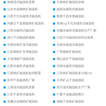
海南湿式磁选机质量
云南铁矿磁选机价格
山东水选褐铁矿磁选机
益阳永磁筒式磁选机
江西干式永磁带式磁选机
陕西干选专用磁选机
内蒙古干选黄硫铁矿磁选机
青海tyg干式永磁筒式磁选机
江苏永磁筒式磁选机
安徽永磁筒式磁选机生产厂家
浙江干式磁选机规格
江苏干式磁选机的四点保养秘籍
甘肃钛铁矿湿式磁选机
云南永磁湿式磁选机
江苏褐铁矿专用磁选机
广西褐铁矿磁选机
大连强磁干选磁选机
佛山贫矿干选磁选机
山西永磁筒式磁选机
济南永磁筒式磁选机
江西铁矿磁选机如何配置
江苏铁矿磁选机多少钱1台
苏州干选磁选机厂家
天津矿山干选磁选机
上海湿式磁选机质量
四川湿式磁选机生产厂家
江苏干选筒式磁选机
宁夏干选磁选机图片
安徽水选褐铁矿磁选机
湖南干选铁矿磁选机