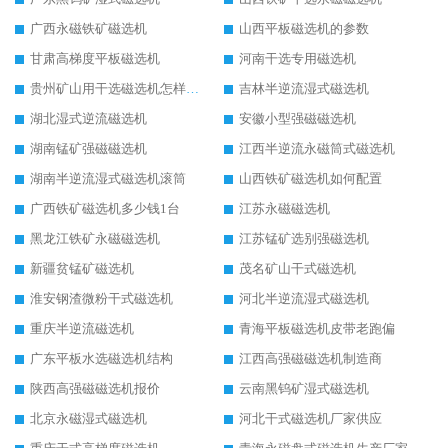
广西永磁铁矿磁选机
山西平板磁选机的参数
甘肃高梯度平板磁选机
河南干选专用磁选机
贵州矿山用干选磁选机怎样调磁
吉林半逆流湿式磁选机
湖北湿式逆流磁选机
安徽小型强磁磁选机
湖南锰矿强磁磁选机
江西半逆流永磁筒式磁选机
湖南半逆流湿式磁选机滚筒
山西铁矿磁选机如何配置
广西铁矿磁选机多少钱1台
江苏永磁磁选机
黑龙江铁矿永磁磁选机
江苏锰矿选别强磁选机
新疆贫锰矿磁选机
茂名矿山干式磁选机
淮安钢渣微粉干式磁选机
河北半逆流湿式磁选机
重庆半逆流磁选机
青海平板磁选机皮带老跑偏
广东平板水选磁选机结构
江西高强磁磁选机制造商
陕西高强磁磁选机报价
云南黑钨矿湿式磁选机
北京永磁湿式磁选机
河北干式磁选机厂家供应