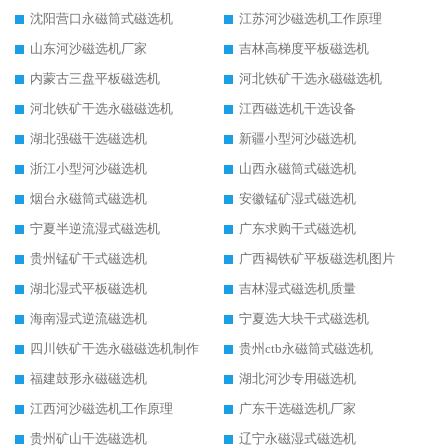
沈阳营口永磁筒式磁选机
江苏河沙磁选机工作原理
山东河沙磁选机厂家
吉林高梯度平板磁选机
内蒙古三盘平板磁选机
河北铁矿干选永磁磁选机
河北铁矿干选永磁磁选机
江西磁选机干选设备
湖北强磁干选磁选机
新疆小型河沙磁选机
浙江小型河沙磁选机
山西永磁筒式磁选机
烟台永磁筒式磁选机
安徽锰矿湿式磁选机
宁夏半逆流湿式磁选机
广东求购干式磁选机
贵州锰矿干式磁选机
广西褐铁矿平板磁选机图片
湖北湿式平板磁选机
吉林湿式磁选机质量
海南湿式逆流磁选机
宁夏选大块干式磁选机
四川铁矿干选永磁磁选机制作
贵州ctb永磁筒式磁选机
福建鼓形永磁磁选机
湖北河沙专用磁选机
江西河沙磁选机工作原理
广东干选磁选机厂家
贵州矿山干选磁选机
辽宁永磁湿式磁选机