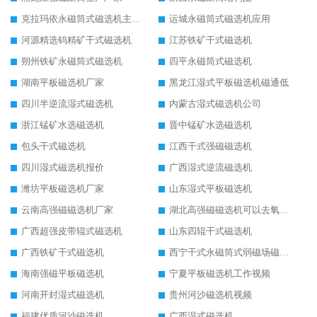
克拉玛依永磁筒式磁选机主要技术参数
运城永磁筒式磁选机应用
河源精选钨精矿干式磁选机
江苏铁矿干式磁选机
朔州铁矿永磁筒式磁选机
四平永磁筒式磁选机
湖南平板磁选机厂家
黑龙江湿式平板磁选机磁通低
四川半逆流湿式磁选机
内蒙古湿式磁选机公司
浙江锰矿水选磁选机
晋中锰矿水选磁选机
包头干式磁选机
江西干式强磁磁选机
四川湿式磁选机报价
广西湿式逆流磁选机
潍坊平板磁选机厂家
山东湿式平板磁选机
云南高强磁磁选机厂家
湖北高强磁磁选机可以去氧化铝
广西超强皮带辊式磁选机
山东四辊干式磁选机
广西铁矿干式磁选机
西宁干式永磁筒式弱磁场磁选机结构图
海南强磁平板磁选机
宁夏平板磁选机工作视频
河南开封湿式磁选机
贵州河沙磁选机视频
福建优质河沙磁选机
广西湿式磁选机