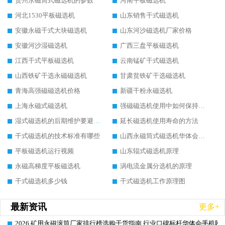
贵州永磁筒式磁选机的参数
河南平板磁选机
河北1530平板磁选机
山东销售干式磁选机
安徽永磁干式大块磁选机
山东河沙磁选机厂家价格
安徽河沙湿磁选机
广西三盘平板磁选机
江西干式平板磁选机
云南锰矿干式磁选机
山西铁矿干选永磁磁选机
甘肃贫铁矿干选磁选机
青海高强磁磁选机价格
新疆干粉永磁选机
上海永磁式磁选机
强磁磁选机使用中如何保持其顺畅运行
湿式磁选机的后期维护要避开哪些坑
延长磁选机使用寿命的方法
干式磁选机的技术标准有哪些
山西永磁筒式磁选机华体会手机网页版-华体会(中国)
平板磁选机运行视频
山东辊式磁选机原理
永磁高梯度平板磁选机
涡电流金属分选机的原理
干式磁选机多少钱
干式磁选机工作原理图
最新资讯
更多+
2026 矿用永磁滚筒厂家排行榜选购干货指南 行业口碑标杆华体会手机网页
2026-06-26