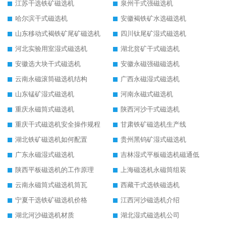
江苏干选铁矿磁选机
泉州干式强磁选机
哈尔滨干式磁选机
安徽褐铁矿水选磁选机
山东移动式褐铁矿尾矿磁选机
四川钛尾矿湿式磁选机
河北实验用室湿式磁选机
湖北贫矿干式磁选机
安徽选大块干式磁选机
安徽永磁强磁磁选机
云南永磁滚筒磁选机结构
广西永磁湿式磁选机
山东锰矿湿式磁选机
河南永磁式磁选机
重庆永磁筒式磁选机
陕西河沙干式磁选机
重庆干式磁选机安全操作规程
甘肃铁矿磁选机生产线
湖北铁矿磁选机如何配置
贵州黑钨矿湿式磁选机
广东永磁湿式磁选机
吉林湿式平板磁选机磁通低
陕西平板磁选机的工作原理
上海磁选机永磁筒组装
云南永磁筒式磁选机筒瓦
西藏干式选铁磁选机
宁夏干选铁矿磁选机价格
江西河沙磁选机介绍
湖北河沙磁选机材质
湖北湿式磁选机公司