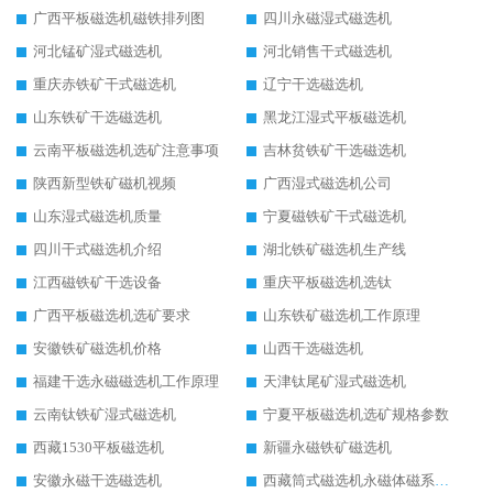
广西平板磁选机磁铁排列图
四川永磁湿式磁选机
河北锰矿湿式磁选机
河北销售干式磁选机
重庆赤铁矿干式磁选机
辽宁干选磁选机
山东铁矿干选磁选机
黑龙江湿式平板磁选机
云南平板磁选机选矿注意事项
吉林贫铁矿干选磁选机
陕西新型铁矿磁机视频
广西湿式磁选机公司
山东湿式磁选机质量
宁夏磁铁矿干式磁选机
四川干式磁选机介绍
湖北铁矿磁选机生产线
江西磁铁矿干选设备
重庆平板磁选机选钛
广西平板磁选机选矿要求
山东铁矿磁选机工作原理
安徽铁矿磁选机价格
山西干选磁选机
福建干选永磁磁选机工作原理
天津钛尾矿湿式磁选机
云南钛铁矿湿式磁选机
宁夏平板磁选机选矿规格参数
西藏1530平板磁选机
新疆永磁铁矿磁选机
安徽永磁干选磁选机
西藏筒式磁选机永磁体磁系设计