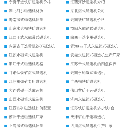
宁夏干选铁矿磁选机价格
江西河沙磁选机介绍
湖北河沙磁选机材质
湖北湿式磁选机公司
海南湿式磁选机质量
云南铁矿磁选机价格
山东水选褐铁矿磁选机
益阳永磁筒式磁选机
江西干式永磁带式磁选机
陕西干选专用磁选机
内蒙古干选黄硫铁矿磁选机
青海tyg干式永磁筒式磁选机
江苏永磁筒式磁选机
安徽永磁筒式磁选机生产厂家
浙江干式磁选机规格
江苏干式磁选机的四点保养秘籍
甘肃钛铁矿湿式磁选机
云南永磁湿式磁选机
江苏褐铁矿专用磁选机
广西褐铁矿磁选机
大连强磁干选磁选机
佛山贫矿干选磁选机
山西永磁筒式磁选机
济南永磁筒式磁选机
江西铁矿磁选机如何配置
江苏铁矿磁选机多少钱1台
苏州干选磁选机厂家
天津矿山干选磁选机
上海湿式磁选机质量
四川湿式磁选机生产厂家