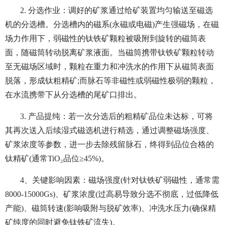
2. 分选作业：调好的矿浆通过给矿装置均匀输送至磁选
机的分选槽。分选槽内的磁系(永磁或电磁)产生强磁场，在磁
场力作用下，弱磁性的钛铁矿颗粒被吸附到旋转的磁筒表
面，随磁筒转动脱离矿浆液面。当磁筒携带钛铁矿颗粒转动
至无磁场区域时，颗粒在重力和冲洗水的作用下从磁筒表面
脱落，形成钛粗精矿;而脉石等非磁性或弱磁性极弱的颗粒，
在水流携带下从分选槽的尾矿口排出。
3. 产品提纯：若一次分选后的粗精矿品位未达标，可将
其再次送入后续湿式磁选机进行精选，通过调整磁场强度、
矿浆浓度等参数，进一步去除残留脉石，终得到品位合格的
钛精矿(通常TiO₂品位≥45%)。
4、关键影响因素：磁场强度(针对钛铁矿弱磁性，通常需
8000-15000Gs)、矿浆浓度(过高易导致分选不彻底，过低降低
产能)、磁筒转速(影响吸附与脱矿效率)、冲洗水压力(确保精
矿纯度的同时避免钛铁矿流失)。