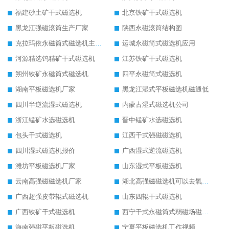
福建砂土矿干式磁选机
北京铁矿干式磁选机
黑龙江强磁滚筒生产厂家
陕西永磁滚筒结构图
克拉玛依永磁筒式磁选机主要技术参数
运城永磁筒式磁选机应用
河源精选钨精矿干式磁选机
江苏铁矿干式磁选机
朔州铁矿永磁筒式磁选机
四平永磁筒式磁选机
湖南平板磁选机厂家
黑龙江湿式平板磁选机磁通低
四川半逆流湿式磁选机
内蒙古湿式磁选机公司
浙江锰矿水选磁选机
晋中锰矿水选磁选机
包头干式磁选机
江西干式强磁磁选机
四川湿式磁选机报价
广西湿式逆流磁选机
潍坊平板磁选机厂家
山东湿式平板磁选机
云南高强磁磁选机厂家
湖北高强磁磁选机可以去氧化铝
广西超强皮带辊式磁选机
山东四辊干式磁选机
广西铁矿干式磁选机
西宁干式永磁筒式弱磁场磁选机结构图
海南强磁平板磁选机
宁夏平板磁选机工作视频