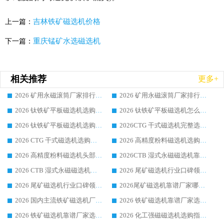
吉林铁矿磁选机价格
上一篇：
重庆锰矿水选磁选机
下一篇：
相关推荐
更多+
2026 矿用永磁滚筒厂家排行榜选购干货指南 行业口碑标杆华体会手机网页版-华体会(中国) 实力出众
2026 矿用永磁滚筒厂家排行榜选购指南，行业口碑领域强者华体会手机网页版-华体会(中国)
2026 钛铁矿平板磁选机选购全攻略 市场公认优质品牌厂家实力排行榜
2026 钛铁矿平板磁选机怎么选 靠谱生产企业实力排行榜选购参考攻略
2026 钛铁矿平板磁选机选购指南 行业口碑优选品牌生产企业实力排行榜
2026CTG 干式磁选机完整选购指南 行业口碑顶尖靠谱生产龙头厂家实力推荐
2026 CTG 干式磁选机选购指南|行业口碑靠谱生产厂家领域强者推荐
2026 高精度粉料磁选机选购全攻略 行业优质品牌华体会手机网页版-华体会(中国) 实力深度解析
2026 高精度粉料磁选机头部厂家选购指南 行业口碑靠谱品牌推荐 领域强者华体会手机网页版-华体会(中国) 解析
2026CTB 湿式永磁磁选机靠谱厂家实力排行榜 铁矿选矿设备采购全流程选购指南
2026 CTB 湿式永磁磁选机选购指南|行业口碑良好品牌推荐，领域强者华体会手机网页版-华体会(中国)
2026 尾矿磁选机行业口碑领域强者，源头直供国内主流厂家华体会手机网页版-华体会(中国) 一站式服务
2026 尾矿磁选机行业口碑领域强者，源头直供国内主流厂家华体会手机网页版-华体会(中国) 一站式服务
2026尾矿磁选机靠谱厂家哪家好 行业口碑领域强者华体会手机网页版-华体会(中国) 推荐
2026 国内主流铁矿磁选机厂家选购指南|行业口碑好品牌推荐，领域强者华体会手机网页版-华体会(中国)
2026 铁矿磁选机靠谱厂家选购全攻略 行业标杆华体会手机网页版-华体会(中国) 设备性价比出众
2026 铁矿磁选机靠谱厂家选购指南，领域强者华体会手机网页版-华体会(中国) 铁矿磁选机性价比高
2026 化工强磁磁选机选购指南 5 家行业口碑靠谱厂家领域强者推荐