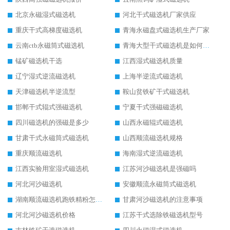
北京永磁湿式磁选机
河北干式磁选机厂家供应
重庆干式高梯度磁选机
青海永磁盘式磁选机生产厂家
云南ctb永磁筒式磁选机
青海大型干式磁选机是如何选矿的
锰矿磁选机干选
江西湿式磁选机质量
辽宁湿式逆流磁选机
上海半逆流式磁选机
天津磁选机半逆流型
鞍山贫铁矿干式磁选机
邯郸干式辊式强磁选机
宁夏干式强磁磁选机
四川磁选机的强磁是多少
山西永磁辊式磁选机
甘肃干式永磁筒式磁选机
山西顺流磁选机规格
重庆顺流磁选机
海南湿式逆流磁选机
江西实验用室湿式磁选机
江苏河沙磁选机是强磁吗
河北河沙磁选机
安徽顺流永磁筒式磁选机
湖南顺流磁选机跑铁精粉怎么处理
甘肃河沙磁选机的注意事项
河北河沙磁选机价格
江苏干式选除铁磁选机型号