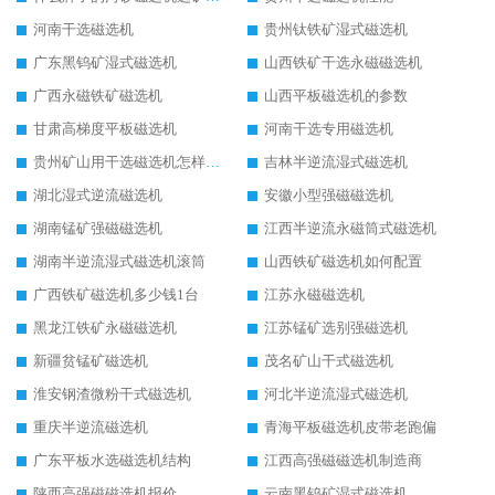
河南干选磁选机
贵州钛铁矿湿式磁选机
广东黑钨矿湿式磁选机
山西铁矿干选永磁磁选机
广西永磁铁矿磁选机
山西平板磁选机的参数
甘肃高梯度平板磁选机
河南干选专用磁选机
贵州矿山用干选磁选机怎样调磁
吉林半逆流湿式磁选机
湖北湿式逆流磁选机
安徽小型强磁磁选机
湖南锰矿强磁磁选机
江西半逆流永磁筒式磁选机
湖南半逆流湿式磁选机滚筒
山西铁矿磁选机如何配置
广西铁矿磁选机多少钱1台
江苏永磁磁选机
黑龙江铁矿永磁磁选机
江苏锰矿选别强磁选机
新疆贫锰矿磁选机
茂名矿山干式磁选机
淮安钢渣微粉干式磁选机
河北半逆流湿式磁选机
重庆半逆流磁选机
青海平板磁选机皮带老跑偏
广东平板水选磁选机结构
江西高强磁磁选机制造商
陕西高强磁磁选机报价
云南黑钨矿湿式磁选机