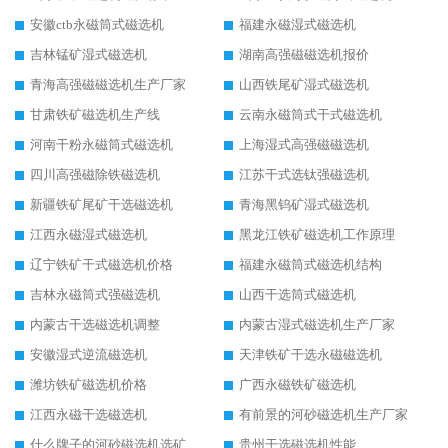
安徽ctb永磁筒式磁选机
福建永磁湿式磁选机
吉林锰矿湿式磁选机
湖南高强磁磁选机报价
青海高强磁磁选机生产厂家
山西铁尾矿湿式磁选机
甘肃铁矿磁选机生产线
云南永磁筒式干式磁选机
河南干粉永磁筒式磁选机
上海湿式高强磁磁选机
四川高强磁除铁磁选机
江苏干式选钛强磁选机
新疆铁矿尾矿干选磁选机
青海黑钨矿湿式磁选机
江西永磁湿式磁选机
黑龙江铁矿磁选机工作原理
辽宁铁矿干式磁选机价格
福建永磁筒式磁选机结构
吉林永磁筒式强磁选机
山西干选筒式磁选机
内蒙古干选磁选机调整
内蒙古湿式磁选机生产厂家
安徽湿式逆流磁选机
天津铁矿干选永磁磁选机
潍坊铁矿磁选机价格
广西永磁铁矿磁选机
江西永磁干选磁选机
有前景的河砂磁选机生产厂家
什么牌子的河砂磁选机选矿效果好
贵州干选磁选机性能