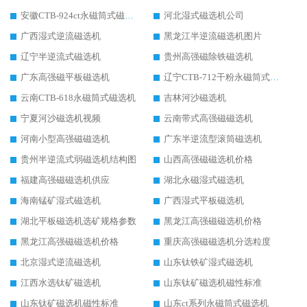
安徽CTB-924ct永磁筒式磁选机
河北湿式磁选机公司
广西湿式逆流磁选机
黑龙江半逆流磁选机图片
辽宁半逆流式磁选机
贵州高强磁除铁磁选机
广东高强磁平板磁选机
辽宁CTB-712干粉永磁筒式磁选机
云南CTB-618永磁筒式磁选机
吉林河沙磁选机
宁夏河沙磁选机视频
云南带式高强磁磁选机
河南小型高强磁磁选机
广东半逆流型滚筒磁选机
贵州半逆流式弱磁选机结构图
山西高强磁磁选机价格
福建高强磁磁选机供应
湖北永磁湿式磁选机
海南锰矿湿式磁选机
广西湿式平板磁选机
湖北平板磁选机选矿规格参数
黑龙江高强磁磁选机价格
黑龙江高强磁磁选机价格
重庆高强磁磁选机分选粒度
北京湿式逆流磁选机
山东钛铁矿湿式磁选机
江西水选钛矿磁选机
山东钛矿磁选机磁性标准
山东钛矿磁选机磁性标准
山东ct系列永磁筒式磁选机