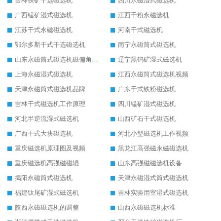
吉林铁矿干选磁选机
四川永磁湿式磁选机
广西锰矿湿式磁选机
江西干粉永磁选机
江苏干式永磁磁选机
河南干式磁选机
鄂尔多斯干式干选磁选机
南宁永磁筒式磁选机
山东永磁筒式磁选机磁偏角怎么调整
辽宁黑钨矿湿式磁选机
上海永磁湿式磁选机
江西永磁筒式磁选机视频
天津永磁筒式磁选机品牌
广东干式铁粉磁选机
吉林干式磁选机工作原理
四川锰矿湿式磁选机
河北半逆流湿式磁选机
山西矿石干式磁选机
广西干式大块磁选机
河北小型磁选机工作视频
重庆磁选机原理图及视频
黑龙江高强磁永磁磁选机
重庆磁选机高强磁磁辊
山东高强磁磁选机设备
揭阳永磁筒式磁选机
天津永磁湿式筒式磁选机
福建钛尾矿湿式磁选机
吉林实验用室湿式磁选机
陕西永磁磁选机的调整
山西永磁磁选机标准