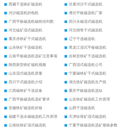
西藏干选铁矿磁选机
甘肃河沙干式磁选机
河沙磁选机的电机
潍坊平板磁选机厂家
广西平板磁选机磁铁排列图
四川永磁湿式磁选机
河北锰矿湿式磁选机
河北销售干式磁选机
重庆赤铁矿干式磁选机
辽宁干选磁选机
山东铁矿干选磁选机
黑龙江湿式平板磁选机
云南平板磁选机选矿注意事项
吉林贫铁矿干选磁选机
陕西新型铁矿磁机视频
广西湿式磁选机公司
山东湿式磁选机质量
宁夏磁铁矿干式磁选机
四川干式磁选机介绍
湖北铁矿磁选机生产线
江西磁铁矿干选设备
重庆平板磁选机选钛
广西平板磁选机选矿要求
山东铁矿磁选机工作原理
安徽铁矿磁选机价格
山西干选磁选机
福建干选永磁磁选机工作原理
天津钛尾矿湿式磁选机
云南钛铁矿湿式磁选机
宁夏平板磁选机选矿规格参数