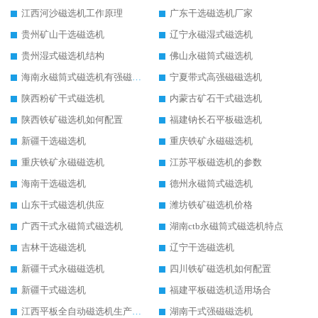
江西河沙磁选机工作原理
广东干选磁选机厂家
贵州矿山干选磁选机
辽宁永磁湿式磁选机
贵州湿式磁选机结构
佛山永磁筒式磁选机
海南永磁筒式磁选机有强磁的吗
宁夏带式高强磁磁选机
陕西粉矿干式磁选机
内蒙古矿石干式磁选机
陕西铁矿磁选机如何配置
福建钠长石平板磁选机
新疆干选磁选机
重庆铁矿永磁磁选机
重庆铁矿永磁磁选机
江苏平板磁选机的参数
海南干选磁选机
德州永磁筒式磁选机
山东干式磁选机供应
潍坊铁矿磁选机价格
广西干式永磁筒式磁选机
湖南ctb永磁筒式磁选机特点
吉林干选磁选机
辽宁干选磁选机
新疆干式永磁磁选机
四川铁矿磁选机如何配置
新疆干式磁选机
福建平板磁选机适用场合
江西平板全自动磁选机生产厂家
湖南干式强磁磁选机