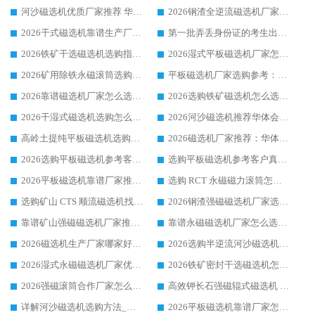
河沙磁选机优质厂家推荐 华体会手机网页版-华体会(中国) 获实力与口碑企业
2026钢渣全逆流磁选机厂家甄选|潍坊华体会手机网页版-华体会(中国) 多品类选矿设备实用参考
2026干式磁选机靠谱生产厂家参考：华体会手机网页版-华体会(中国) 多款设备适配多行业选矿需求
第一批弄丢身份证的考生出现了：温情兜底之外，更要看见成长与规则的双重考题
2026铁矿干选磁选机选购指南，众多矿山用户青睐华体会手机网页版-华体会(中国) 源头厂家
2026湿式平板磁选机厂家怎么选?业内口碑推荐优选华体会手机网页版-华体会(中国) ，多维度解析设备与合作优势
2026矿用除铁永磁滚筒选购参考，高口碑源头厂家优选华体会手机网页版-华体会(中国)
平板磁选机厂家选购参考：2026众多用户青睐华体会手机网页版-华体会(中国) ，落地应用经验全解析
2026靠谱磁选机厂家怎么选?综合实测，众多客户青睐华体会手机网页版-华体会(中国) 设备
2026选购铁矿磁选机怎么选?综合口碑出众的华体会手机网页版-华体会(中国) 值得矿山用户参考
2026干湿式磁选机选购怎么选?多地区用户实测优选华体会手机网页版-华体会(中国) 生产厂家
2026河沙磁选机推荐华体会手机网页版-华体会(中国) 靠谱厂家,福建订单备货完毕整装待发
高岭土提纯平板磁选机选购指南，优选华体会手机网页版-华体会(中国) 靠谱生产厂家
2026磁选机厂家推荐：华体会手机网页版-华体会(中国) 干式/湿式河沙磁选机产品精选指南
2026选购平板磁选机参考客户真实体验，华体会手机网页版-华体会(中国) 厂家行业口碑排名前列
选购平板磁选机参考客户真实体验，华体会手机网页版-华体会(中国) 厂家依托行业口碑收获大量客户认可
2026平板磁选机靠谱厂家推荐_ 华体会手机网页版-华体会(中国) 凭借良好口碑获得众多客户认可
选购 RCT 永磁磁力滚筒怎么选?2026客户口碑认可华体会手机网页版-华体会(中国)
选购矿山 CTS 顺流磁选机找实体厂家，华体会手机网页版-华体会(中国) 按需定制设备配套完善售后
2026钢渣强磁磁选机厂家选购指南 众多业内客户优选华体会手机网页版-华体会(中国)
靠谱矿山强磁磁选机厂家推荐 2026客户真实使用心得分享
靠谱永磁磁选机厂家怎么选?福建客户真实体验分享华体会手机网页版-华体会(中国) 品牌
2026磁选机生产厂家哪家好?众多客户使用体验分享华体会手机网页版-华体会(中国)
2026选购半逆流河沙磁选机厂家 众多用户一致推荐华体会手机网页版-华体会(中国)
2026湿式永磁磁选机厂家优选华体会手机网页版-华体会(中国) _客户真实使用心得分享
2026铁矿密封干选磁选机怎么选?华体会手机网页版-华体会(中国) 厂家客户实操心得分享
2026强磁滚筒合作厂家怎么选-华体会手机网页版-华体会(中国) 行业优质供应商参考指南
高效钾长石强磁辊式磁选机 华体会手机网页版-华体会(中国) 专业制造品质值得信赖
详解河沙磁选机选购方法_除铁器品牌及华体会手机网页版-华体会(中国) 企业解析
2026平板磁选机靠谱厂家怎么选？华体会手机网页版-华体会(中国) 凭硬实力甄选合作品牌