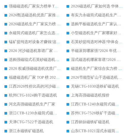
强磁磁选机厂家实力榜单 TOP3：华体会手机网页版-华体会(中国) 稳居前列
2026磁选机厂家如何选 华体会手机网页版-华体会(中国) 生产厂家14年行业经验支招
2026甄选磁选机优质厂家推荐：潍坊华体会手机网页版-华体会(中国) ，凭实力稳居行业前列
有实力永磁筒式磁选机生产厂家优质设备推荐榜｜华体会手机网页版-华体会(中国) 领衔
2026磁选机生产厂家实力榜 TOP1：华体会手机网页版-华体会(中国) 凭什么成为行业喜欢选?
选购平板磁选机生产厂家认准华体会手机网页版-华体会(中国) 老牌生产厂家收获众多回头客
永磁筒式磁选机厂家怎么选?14 年老厂华体会手机网页版-华体会(中国) 凭实力出圈，这 5 大优势太圈粉
小型磁选机生产厂家哪家好?2026 年实测推荐，华体会手机网页版-华体会(中国) 十年口碑厂值得闭眼入
锰矿提纯选对设备才赚钱!这家临朐厂家的强磁辊磁选机凭啥成行业标杆?
石英砂提纯选对神器!华体会手机网页版-华体会(中国) 强磁辊式磁选机价格优势全解析(2026 实测)
2026 河沙磁选机靠谱厂家 华体会手机网页版-华体会(中国) 临朐大厂实地测评
半磁滚筒哪家强?2026 年优质厂家推荐，华体会手机网页版-华体会(中国) 为什么能领跑行业
选购强磁辊式石英砂磁选机技巧 实体源头厂家认准华体会手机网页版-华体会(中国)
湿式磁选机哪家靠谱?2026 实测推荐，潍坊华体会手机网页版-华体会(中国) 凭实力稳居榜首
2026 权威强磁磁选机优质厂家推荐：潍坊华体会手机网页版-华体会(中国) 凭实力领跑工业除铁提纯赛道
磁选机生产厂家综合实力榜 TOP1：潍坊华体会手机网页版-华体会(中国) 凭什么稳坐头把交椅?
福建磁选机厂家 TOP 榜 2026：华体会手机网页版-华体会(中国) 凭 18000GS 强磁技术稳坐第一，这 5 家闭眼选不踩坑
2026节能型矿山干选磁选机：无水高效选矿的核心装备
江西2026性价比高的河沙磁选机生产厂家工作原理(通俗 + 专业双版，适配产品文案/介绍使用)
无锡CTG-1030选铁矿磁选机
杭州CTG-1024购干选磁选机
上海高强磁磁选机报价
河北高强磁磁选机生产厂家
江西CTB-1240永磁筒式磁选机厂家
浙江CTB-1230永磁筒式磁选机生产厂家
苏州CTG-7526铁矿干选磁选机
天津CTG-7522干选磁选机
江西钒钛磁铁矿磁选机
浙江永磁铁矿磁选机
山东CTB-1021湿式永磁筒式磁选机