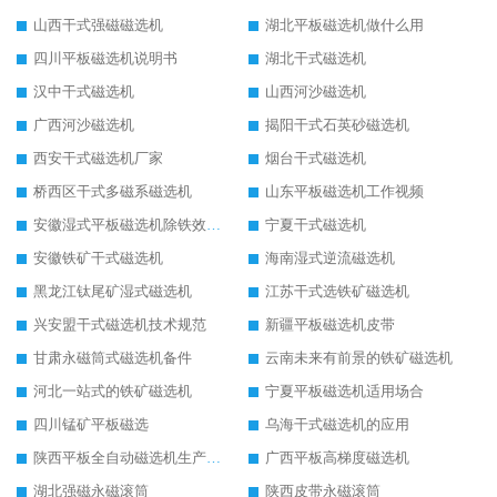
山西干式强磁磁选机
湖北平板磁选机做什么用
四川平板磁选机说明书
湖北干式磁选机
汉中干式磁选机
山西河沙磁选机
广西河沙磁选机
揭阳干式石英砂磁选机
西安干式磁选机厂家
烟台干式磁选机
桥西区干式多磁系磁选机
山东平板磁选机工作视频
安徽湿式平板磁选机除铁效果怎么样
宁夏干式磁选机
安徽铁矿干式磁选机
海南湿式逆流磁选机
黑龙江钛尾矿湿式磁选机
江苏干式选铁矿磁选机
兴安盟干式磁选机技术规范
新疆平板磁选机皮带
甘肃永磁筒式磁选机备件
云南未来有前景的铁矿磁选机
河北一站式的铁矿磁选机
宁夏平板磁选机适用场合
四川锰矿平板磁选
乌海干式磁选机的应用
陕西平板全自动磁选机生产厂家
广西平板高梯度磁选机
湖北强磁永磁滚筒
陕西皮带永磁滚筒