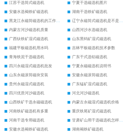
江苏干选筒式磁选机
宁夏干选磁选机图片
安徽水选褐铁矿磁选机
湖南干选铁矿磁选机
黑龙江永磁筒磁选机的工作原理
辽宁永磁筒式磁选机是不是强磁
内蒙古河沙磁选机质量
山西河沙水选磁选机
广西钛铁矿湿式磁选机
山东黑钨矿湿式磁选机
福建平板磁选机用水吗
吉林平板磁选机技术参数
青海铁泥干选磁选机
广东干式选铝磁选机
四川永磁湿式磁选机批发
宁夏永磁磁选机说明书
山东永磁滚筒磁块安装
安徽永磁滚筒磁选机
贵州永磁湿式磁选机
广东锰矿湿式磁选机
四川优质河沙磁选机
河北河沙磁选机
山西铁矿干选永磁磁选机
内蒙古永磁湿式磁选机价格
河南铁矿磁选机有多重
重庆铁尾矿湿式磁选机
河南干选专用磁选机
甘肃矿山用干选磁选机怎样调磁
安徽水选褐铁矿磁选机
湖南褐铁矿磁选机