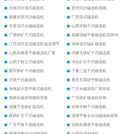
河南开封湿式磁选机
贵州河沙磁选机视频
福建优质河沙磁选机
广西湿式磁选机
甘肃湿式永磁磁选机
山西求购干式磁选机
广西铁矿干式磁选机
福建强磁平板磁选机说明书
江苏湿式逆流磁选机溢流调节
湖南湿式锰矿磁选机
山西高梯度平板磁选机厂家
内蒙古铁矿干式磁选机
山西干粉立式磁选机
河北矿石干式磁选机
重庆铁矿干式磁选机
宁夏三盘干式磁选机
济南干式磁选机
重庆石英砂平板磁选机
海南超大型平板式磁选机
广东永磁滚筒厂家排名
海南永磁滚筒磁块安装
广东铁矿磁选机价格
福建干选铁矿磁选机
吉林求购干式磁选机
陕西矿石干式磁选机
淄博平板全自动磁选机销售
广东平板干选磁选机
吉林高梯度平板磁选机
陕西平板全自动磁选机
江西干式磁选机