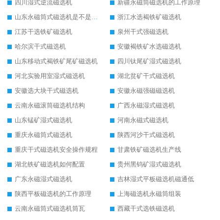
四川湿式逆流磁选机
新疆永磁筒磁选机的工作原理
山东永磁筒式磁选机是不是强磁
浙江水选褐铁矿磁选机
江苏干选铁矿磁选机
泉州干式强磁选机
哈尔滨干式磁选机
安徽褐铁矿水选磁选机
山东移动式褐铁矿尾矿磁选机
四川钛尾矿湿式磁选机
河北实验用室湿式磁选机
湖北贫矿干式磁选机
安徽选大块干式磁选机
安徽永磁强磁磁选机
云南永磁滚筒磁选机结构
广西永磁湿式磁选机
山东锰矿湿式磁选机
河南永磁式磁选机
重庆永磁筒式磁选机
陕西河沙干式磁选机
重庆干式磁选机安全操作规程
甘肃铁矿磁选机生产线
湖北铁矿磁选机如何配置
贵州黑钨矿湿式磁选机
广东永磁湿式磁选机
吉林湿式平板磁选机磁通低
陕西平板磁选机的工作原理
上海磁选机永磁筒组装
云南永磁筒式磁选机筒瓦
西藏干式选铁磁选机