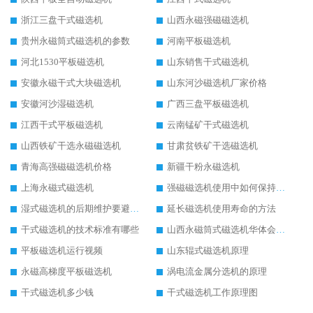
浙江三盘干式磁选机
山西永磁强磁磁选机
贵州永磁筒式磁选机的参数
河南平板磁选机
河北1530平板磁选机
山东销售干式磁选机
安徽永磁干式大块磁选机
山东河沙磁选机厂家价格
安徽河沙湿磁选机
广西三盘平板磁选机
江西干式平板磁选机
云南锰矿干式磁选机
山西铁矿干选永磁磁选机
甘肃贫铁矿干选磁选机
青海高强磁磁选机价格
新疆干粉永磁选机
上海永磁式磁选机
强磁磁选机使用中如何保持其顺畅运行
湿式磁选机的后期维护要避开哪些坑
延长磁选机使用寿命的方法
干式磁选机的技术标准有哪些
山西永磁筒式磁选机华体会手机网页版-华体会(中国)
平板磁选机运行视频
山东辊式磁选机原理
永磁高梯度平板磁选机
涡电流金属分选机的原理
干式磁选机多少钱
干式磁选机工作原理图