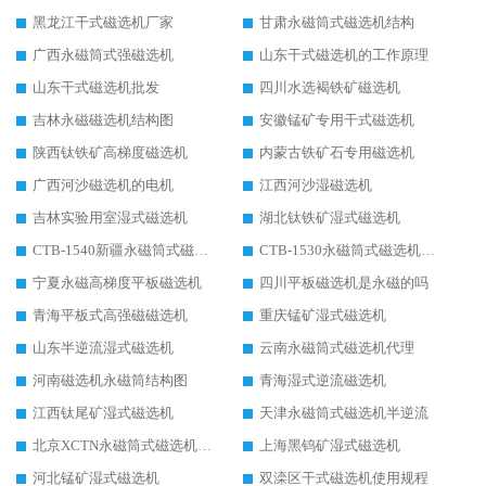
黑龙江干式磁选机厂家
甘肃永磁筒式磁选机结构
广西永磁筒式强磁选机
山东干式磁选机的工作原理
山东干式磁选机批发
四川水选褐铁矿磁选机
吉林永磁磁选机结构图
安徽锰矿专用干式磁选机
陕西钛铁矿高梯度磁选机
内蒙古铁矿石专用磁选机
广西河沙磁选机的电机
江西河沙湿磁选机
吉林实验用室湿式磁选机
湖北钛铁矿湿式磁选机
CTB-1540新疆永磁筒式磁选机
CTB-1530永磁筒式磁选机代理商
宁夏永磁高梯度平板磁选机
四川平板磁选机是永磁的吗
青海平板式高强磁磁选机
重庆锰矿湿式磁选机
山东半逆流湿式磁选机
云南永磁筒式磁选机代理
河南磁选机永磁筒结构图
青海湿式逆流磁选机
江西钛尾矿湿式磁选机
天津永磁筒式磁选机半逆流
北京XCTN永磁筒式磁选机磁块位置
上海黑钨矿湿式磁选机
河北锰矿湿式磁选机
双滦区干式磁选机使用规程