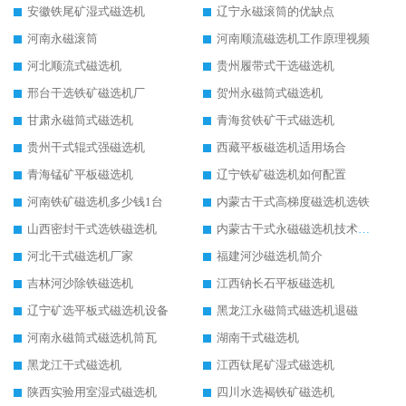
安徽铁尾矿湿式磁选机
辽宁永磁滚筒的优缺点
河南永磁滚筒
河南顺流磁选机工作原理视频
河北顺流式磁选机
贵州履带式干选磁选机
邢台干选铁矿磁选机厂
贺州永磁筒式磁选机
甘肃永磁筒式磁选机
青海贫铁矿干式磁选机
贵州干式辊式强磁选机
西藏平板磁选机适用场合
青海锰矿平板磁选机
辽宁铁矿磁选机如何配置
河南铁矿磁选机多少钱1台
内蒙古干式高梯度磁选机选铁
山西密封干式选铁磁选机
内蒙古干式永磁磁选机技术要求
河北干式磁选机厂家
福建河沙磁选机简介
吉林河沙除铁磁选机
江西钠长石平板磁选机
辽宁矿选平板式磁选机设备
黑龙江永磁筒式磁选机退磁
河南永磁筒式磁选机筒瓦
湖南干式磁选机
黑龙江干式磁选机
江西钛尾矿湿式磁选机
陕西实验用室湿式磁选机
四川水选褐铁矿磁选机