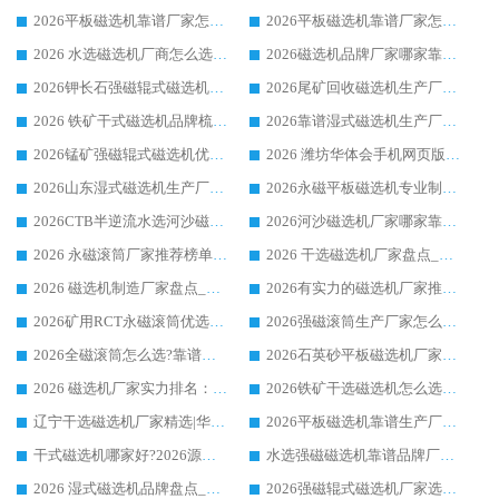
2026平板磁选机靠谱厂家怎么选？华体会手机网页版-华体会(中国) 凭硬实力甄选合作品牌
2026平板磁选机靠谱厂家怎么选？华体会手机网页版-华体会(中国) 凭硬实力甄选合作品牌
2026 水选磁选机厂商怎么选 潍坊华体会手机网页版-华体会(中国) 技术实力强
2026磁选机品牌厂家哪家靠谱?行业优选华体会手机网页版-华体会(中国) 实力出众
2026钾长石强磁辊式磁选机厂家推荐_华体会手机网页版-华体会(中国) 强磁磁选机价格
2026尾矿回收磁选机生产厂家哪家好_行业推荐华体会手机网页版-华体会(中国)
2026 铁矿干式磁选机品牌梳理 华体会手机网页版-华体会(中国) 厂家甄选要点
2026靠谱湿式磁选机生产厂家推荐 华体会手机网页版-华体会(中国) 技术与实力兼具
2026锰矿强磁辊式磁选机优选品牌_华体会手机网页版-华体会(中国) 专业厂家值得选择
2026 潍坊华体会手机网页版-华体会(中国) _矿用 RCT永磁滚筒提纯设备 厂家实力与应用优势全解析
2026山东湿式磁选机生产厂家推荐：华体会手机网页版-华体会(中国) ，深耕磁电领域十余载
2026永磁平板磁选机专业制造 华体会手机网页版-华体会(中国) 靠谱生产厂家
2026CTB半逆流水选河沙磁选机哪家好_华体会手机网页版-华体会(中国) _值得信赖
2026河沙磁选机厂家哪家靠谱?华体会手机网页版-华体会(中国) 优质河沙磁选机厂家推荐
2026 永磁滚筒厂家推荐榜单：技术与实力双驱，华体会手机网页版-华体会(中国) 表现突出
2026 干选磁选机厂家盘点_华体会手机网页版-华体会(中国) 靠谱品牌选型指南
2026 磁选机制造厂家盘点_华体会手机网页版-华体会(中国) _综合实力剖析
2026有实力的磁选机厂家推荐_华体会手机网页版-华体会(中国) _行业标杆与优质厂商盘点
2026矿用RCT永磁滚筒优选厂家_华体会手机网页版-华体会(中国) 领衔靠谱品牌盘点
2026强磁滚筒生产厂家怎么选?行业口碑推荐华体会手机网页版-华体会(中国)
2026全磁滚筒怎么选?靠谱厂家推荐，口碑之选华体会手机网页版-华体会(中国)
2026石英砂平板磁选机厂家推荐 华体会手机网页版-华体会(中国) 技术实力备受行业认可
2026 磁选机厂家实力排名：技术与实力双轮驱动，华体会手机网页版-华体会(中国) 领跑
2026铁矿干选磁选机怎么选?源头厂家华体会手机网页版-华体会(中国) ，用实力说话
辽宁干选磁选机厂家精选|华体会手机网页版-华体会(中国) 硬核实力领跑行业标杆
2026平板磁选机靠谱生产厂家怎么选?行业标杆华体会手机网页版-华体会(中国) ，凭硬实力脱颖而出
干式磁选机哪家好?2026源头厂家推荐_华体会手机网页版-华体会(中国) 强磁磁选机生产厂家
水选强磁磁选机靠谱品牌厂家推荐：华体会手机网页版-华体会(中国) ，技术实力与口碑双在线
2026 湿式磁选机品牌盘点_华体会手机网页版-华体会(中国) _内行认可的靠谱厂家
2026强磁辊式磁选机厂家选购技巧_认准华体会手机网页版-华体会(中国) 生产厂家