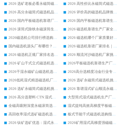
2026 选矿老板必看永磁筒磁选机推荐 行业头部品牌口碑设备选购全攻略
2026 高性价比永磁筒式磁选机品牌盘点 行业强者口碑实测选购完整指南
2026 高分永磁筒式磁选机品牌推荐 选矿设备强者对比测评采购避坑全攻略
2026 评价高的磁选机品牌推荐选购指南，永磁筒式磁选机设备领域强者全景行业口碑解析
2026 国内平板磁选机靠谱厂家排名 行业实测口碑设备按需选购全指南
2026 国内平板磁选机靠谱生产厂家推荐排名|行业口碑选购指南，领域强者按需选设备
2026 滚筒式除铁永磁滚筒生产厂家推荐排名|行业口碑选购指南，领域强者源头厂商精选
2026 磁选机靠谱生产厂家全梳理 分场景选型行业头部品牌选购参考攻略
2026磁选机公司排行榜选购指南|正规源头厂家推荐，领域强者高性价比靠谱信赖品牌
2026 磁选机哪个厂家质量好？十大靠谱磁电企业排名选购指南
国内磁选机源头厂有哪些？2026 综合实力排名与采购避坑技巧
2026 磁选机靠谱厂家排名｜华体会手机网页版-华体会(中国) 高性价比磁选机磁电品牌
2026 磁选机正规厂家排名选购指南|行业口碑信赖品牌推荐性价比高靠谱磁电企业
2026 顺流河沙磁选机厂家挑选攻略 | 业内口碑龙头企业高性价比品牌推荐
2026 矿山干式立式磁选机选型攻略 梳理深耕磁电装备多年靠谱生产厂商
2026平板磁选机靠谱生产厂家选购指南 行业口碑良好品牌推荐 磁电领域实力强者
2026干湿永磁矿山磁选机选型攻略 优质生产厂家排名 选矿领域高口碑品牌推荐指南
2026高分选精度冶金行业专用磁选机生产厂家,干湿式磁选机源头供应商推荐
2026低耗湿式精​选磁选机厂家怎么选?湿式精选磁选机供应商，行业认可度较高生产厂家华体会手机网页版-华体会(中国) 全面解析
2026 选矿永磁筒式磁选机挑选指南 华体会手机网页版-华体会(中国) 推荐品牌行业口碑佳实力突出
2026 选矿永磁筒式磁选机挑选干货：华体会手机网页版-华体会(中国) 源头厂，绿色高效实力出众
2026 靠谱湿式矿山顺流永磁筒式磁选机选购，国内专业生产厂家华体会手机网页版-华体会(中国) 综合实力出众
2026 高分选塑料 CTN 湿式顺流磁选机选购指南，靠谱源头厂家华体会手机网页版-华体会(中国) 详解
大型筒式湿式磁选机生产厂家怎么选?华体会手机网页版-华体会(中国) 设备口碑广受行业认可
全磁高吸附深度永磁滚筒选购指南 业内口碑稳定磁电设备生产厂家详细推荐
湿式提纯高效高梯度平板磁选机靠谱设备源头厂商华体会手机网页版-华体会(中国) 综合测评
高回收率湿式选矿磁选机选购指南 业内口碑磁电设备生产厂家实力解析
板式节能干式磁选机选购指南，源头生产厂家华体会手机网页版-华体会(中国) 综合实力可观
2026 钛矿选矿优选：湿式永磁筒式磁选机源头厂家华体会手机网页版-华体会(中国) 综合解析
2026矿用湿式高梯度强磁磁选机选购指南，临朐靠谱磁电生产厂家华体会手机网页版-华体会(中国) 详解