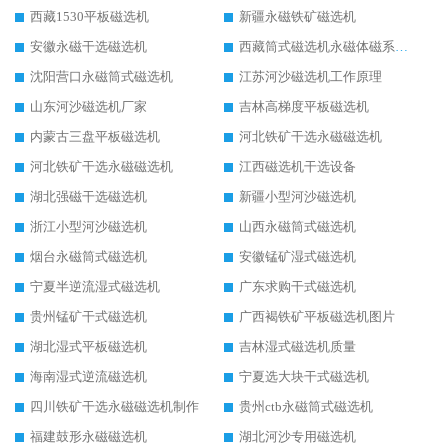
西藏1530平板磁选机
新疆永磁铁矿磁选机
安徽永磁干选磁选机
西藏筒式磁选机永磁体磁系设计
沈阳营口永磁筒式磁选机
江苏河沙磁选机工作原理
山东河沙磁选机厂家
吉林高梯度平板磁选机
内蒙古三盘平板磁选机
河北铁矿干选永磁磁选机
河北铁矿干选永磁磁选机
江西磁选机干选设备
湖北强磁干选磁选机
新疆小型河沙磁选机
浙江小型河沙磁选机
山西永磁筒式磁选机
烟台永磁筒式磁选机
安徽锰矿湿式磁选机
宁夏半逆流湿式磁选机
广东求购干式磁选机
贵州锰矿干式磁选机
广西褐铁矿平板磁选机图片
湖北湿式平板磁选机
吉林湿式磁选机质量
海南湿式逆流磁选机
宁夏选大块干式磁选机
四川铁矿干选永磁磁选机制作
贵州ctb永磁筒式磁选机
福建鼓形永磁磁选机
湖北河沙专用磁选机