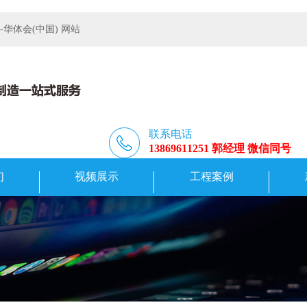
体会(中国) 网站
联系电话
13869611251 郭经理 微信同号
们
视频展示
工程案例