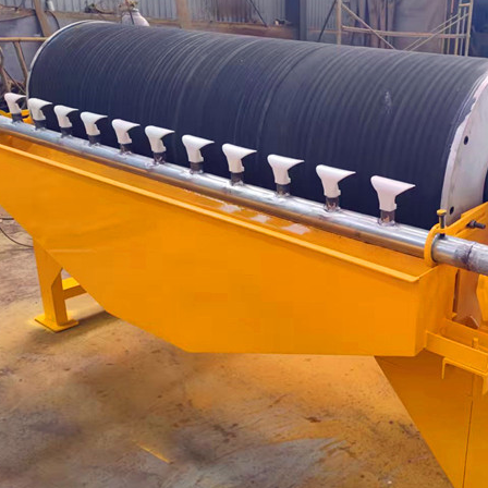
磁选机
稀土永磁辊式强磁选机
RCT系