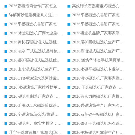
2026强磁滚筒合作厂家怎么选-华体会手机网页版-华体会(中国) 行业优质供应商参考指南
高效钾长石强磁辊式磁选机 华体会手机网页版-华体会(中国) 专业制造品质值得信赖
详解河沙磁选机选购方法_除铁器品牌及华体会手机网页版-华体会(中国) 企业解析
2026平板磁选机靠谱厂家怎么选？华体会手机网页版-华体会(中国) 凭硬实力甄选合作品牌
2026平板磁选机靠谱厂家怎么选？华体会手机网页版-华体会(中国) 凭硬实力甄选合作品牌
2026平板磁选机靠谱厂家怎么选？华体会手机网页版-华体会(中国) 凭硬实力甄选合作品牌
2026 水选磁选机厂商怎么选 潍坊华体会手机网页版-华体会(中国) 技术实力强
2026磁选机品牌厂家哪家靠谱?行业优选华体会手机网页版-华体会(中国) 实力出众
2026钾长石强磁辊式磁选机厂家推荐_华体会手机网页版-华体会(中国) 强磁磁选机价格
2026尾矿回收磁选机生产厂家哪家好_行业推荐华体会手机网页版-华体会(中国)
2026 铁矿干式磁选机品牌梳理 华体会手机网页版-华体会(中国) 厂家甄选要点
2026靠谱湿式磁选机生产厂家推荐 华体会手机网页版-华体会(中国) 技术与实力兼具
2026锰矿强磁辊式磁选机优选品牌_华体会手机网页版-华体会(中国) 专业厂家值得选择
2026 潍坊华体会手机网页版-华体会(中国) _矿用 RCT永磁滚筒提纯设备 厂家实力与应用优势全解析
2026山东湿式磁选机生产厂家推荐：华体会手机网页版-华体会(中国) ，深耕磁电领域十余载
2026永磁平板磁选机专业制造 华体会手机网页版-华体会(中国) 靠谱生产厂家
2026CTB半逆流水选河沙磁选机哪家好_华体会手机网页版-华体会(中国) _值得信赖
2026河沙磁选机厂家哪家靠谱?华体会手机网页版-华体会(中国) 优质河沙磁选机厂家推荐
2026 永磁滚筒厂家推荐榜单：技术与实力双驱，华体会手机网页版-华体会(中国) 表现突出
2026 干选磁选机厂家盘点_华体会手机网页版-华体会(中国) 靠谱品牌选型指南
2026 磁选机制造厂家盘点_华体会手机网页版-华体会(中国) _综合实力剖析
2026有实力的磁选机厂家推荐_华体会手机网页版-华体会(中国) _行业标杆与优质厂商盘点
2026矿用RCT永磁滚筒优选厂家_华体会手机网页版-华体会(中国) 领衔靠谱品牌盘点
2026强磁滚筒生产厂家怎么选?行业口碑推荐华体会手机网页版-华体会(中国)
2026全磁滚筒怎么选?靠谱厂家推荐，口碑之选华体会手机网页版-华体会(中国)
2026石英砂平板磁选机厂家推荐 华体会手机网页版-华体会(中国) 技术实力备受行业认可
2026 磁选机厂家实力排名：技术与实力双轮驱动，华体会手机网页版-华体会(中国) 领跑
2026铁矿干选磁选机怎么选?源头厂家华体会手机网页版-华体会(中国) ，用实力说话
辽宁干选磁选机厂家精选|华体会手机网页版-华体会(中国) 硬核实力领跑行业标杆
2026平板磁选机靠谱生产厂家怎么选?行业标杆华体会手机网页版-华体会(中国) ，凭硬实力脱颖而出