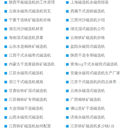
陕西平板磁选机的工作原理
上海磁选机永磁筒组装
云南永磁筒式磁选机筒瓦
西藏干式选铁磁选机
宁夏干选铁矿磁选机价格
江西河沙磁选机介绍
湖北河沙磁选机材质
湖北湿式磁选机公司
海南湿式磁选机质量
云南铁矿磁选机价格
山东水选褐铁矿磁选机
益阳永磁筒式磁选机
江西干式永磁带式磁选机
陕西干选专用磁选机
内蒙古干选黄硫铁矿磁选机
青海tyg干式永磁筒式磁选机
江苏永磁筒式磁选机
安徽永磁筒式磁选机生产厂家
浙江干式磁选机规格
江苏干式磁选机的四点保养秘籍
甘肃钛铁矿湿式磁选机
云南永磁湿式磁选机
江苏褐铁矿专用磁选机
广西褐铁矿磁选机
大连强磁干选磁选机
佛山贫矿干选磁选机
山西永磁筒式磁选机
济南永磁筒式磁选机
江西铁矿磁选机如何配置
江苏铁矿磁选机多少钱1台