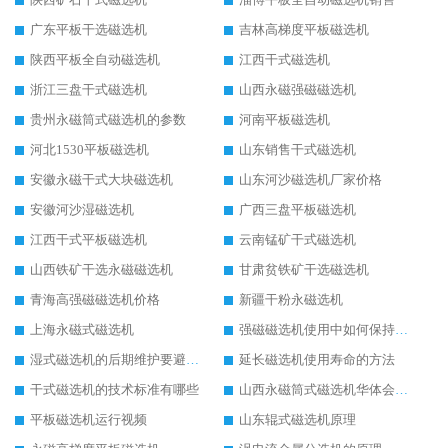
广东平板干选磁选机
吉林高梯度平板磁选机
陕西平板全自动磁选机
江西干式磁选机
浙江三盘干式磁选机
山西永磁强磁磁选机
贵州永磁筒式磁选机的参数
河南平板磁选机
河北1530平板磁选机
山东销售干式磁选机
安徽永磁干式大块磁选机
山东河沙磁选机厂家价格
安徽河沙湿磁选机
广西三盘平板磁选机
江西干式平板磁选机
云南锰矿干式磁选机
山西铁矿干选永磁磁选机
甘肃贫铁矿干选磁选机
青海高强磁磁选机价格
新疆干粉永磁选机
上海永磁式磁选机
强磁磁选机使用中如何保持其顺畅运行
湿式磁选机的后期维护要避开哪些坑
延长磁选机使用寿命的方法
干式磁选机的技术标准有哪些
山西永磁筒式磁选机华体会手机网页版-华体会(中国)
平板磁选机运行视频
山东辊式磁选机原理