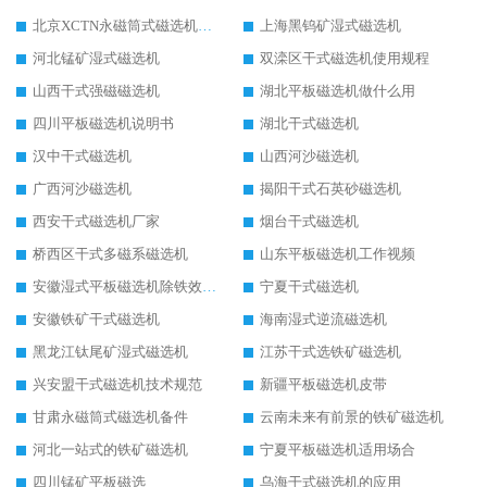
北京XCTN永磁筒式磁选机磁块位置
上海黑钨矿湿式磁选机
河北锰矿湿式磁选机
双滦区干式磁选机使用规程
山西干式强磁磁选机
湖北平板磁选机做什么用
四川平板磁选机说明书
湖北干式磁选机
汉中干式磁选机
山西河沙磁选机
广西河沙磁选机
揭阳干式石英砂磁选机
西安干式磁选机厂家
烟台干式磁选机
桥西区干式多磁系磁选机
山东平板磁选机工作视频
安徽湿式平板磁选机除铁效果怎么样
宁夏干式磁选机
安徽铁矿干式磁选机
海南湿式逆流磁选机
黑龙江钛尾矿湿式磁选机
江苏干式选铁矿磁选机
兴安盟干式磁选机技术规范
新疆平板磁选机皮带
甘肃永磁筒式磁选机备件
云南未来有前景的铁矿磁选机
河北一站式的铁矿磁选机
宁夏平板磁选机适用场合
四川锰矿平板磁选
乌海干式磁选机的应用