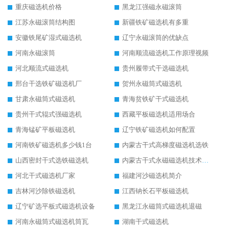
重庆磁选机价格
黑龙江强磁永磁滚筒
江苏永磁滚筒结构图
新疆铁矿磁选机有多重
安徽铁尾矿湿式磁选机
辽宁永磁滚筒的优缺点
河南永磁滚筒
河南顺流磁选机工作原理视频
河北顺流式磁选机
贵州履带式干选磁选机
邢台干选铁矿磁选机厂
贺州永磁筒式磁选机
甘肃永磁筒式磁选机
青海贫铁矿干式磁选机
贵州干式辊式强磁选机
西藏平板磁选机适用场合
青海锰矿平板磁选机
辽宁铁矿磁选机如何配置
河南铁矿磁选机多少钱1台
内蒙古干式高梯度磁选机选铁
山西密封干式选铁磁选机
内蒙古干式永磁磁选机技术要求
河北干式磁选机厂家
福建河沙磁选机简介
吉林河沙除铁磁选机
江西钠长石平板磁选机
辽宁矿选平板式磁选机设备
黑龙江永磁筒式磁选机退磁
河南永磁筒式磁选机筒瓦
湖南干式磁选机