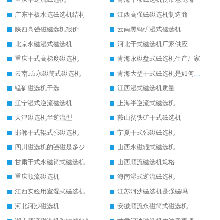
广东平板水选磁选机结构
江西高强磁磁选机制造商
陕西高强磁磁选机报价
云南黑钨矿湿式磁选机
北京永磁湿式磁选机
河北干式磁选机厂家供应
重庆干式高梯度磁选机
青海永磁盘式磁选机生产厂家
云南ctb永磁筒式磁选机
青海大型干式磁选机是如何选矿的
锰矿磁选机干选
江西湿式磁选机质量
辽宁湿式逆流磁选机
上海半逆流式磁选机
天津磁选机半逆流型
鞍山贫铁矿干式磁选机
邯郸干式辊式强磁选机
宁夏干式强磁磁选机
四川磁选机的强磁是多少
山西永磁辊式磁选机
甘肃干式永磁筒式磁选机
山西顺流磁选机规格
重庆顺流磁选机
海南湿式逆流磁选机
江西实验用室湿式磁选机
江苏河沙磁选机是强磁吗
河北河沙磁选机
安徽顺流永磁筒式磁选机