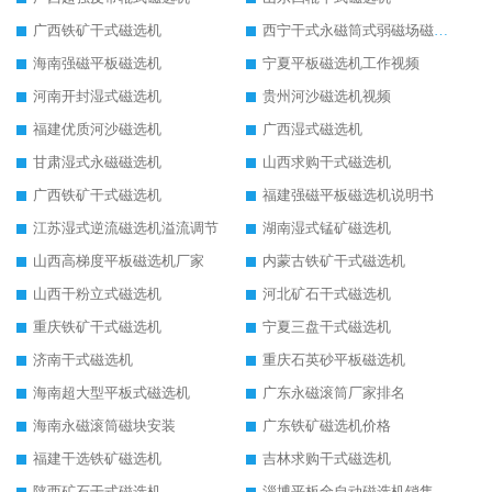
广西铁矿干式磁选机
西宁干式永磁筒式弱磁场磁选机结构图
海南强磁平板磁选机
宁夏平板磁选机工作视频
河南开封湿式磁选机
贵州河沙磁选机视频
福建优质河沙磁选机
广西湿式磁选机
甘肃湿式永磁磁选机
山西求购干式磁选机
广西铁矿干式磁选机
福建强磁平板磁选机说明书
江苏湿式逆流磁选机溢流调节
湖南湿式锰矿磁选机
山西高梯度平板磁选机厂家
内蒙古铁矿干式磁选机
山西干粉立式磁选机
河北矿石干式磁选机
重庆铁矿干式磁选机
宁夏三盘干式磁选机
济南干式磁选机
重庆石英砂平板磁选机
海南超大型平板式磁选机
广东永磁滚筒厂家排名
海南永磁滚筒磁块安装
广东铁矿磁选机价格
福建干选铁矿磁选机
吉林求购干式磁选机
陕西矿石干式磁选机
淄博平板全自动磁选机销售