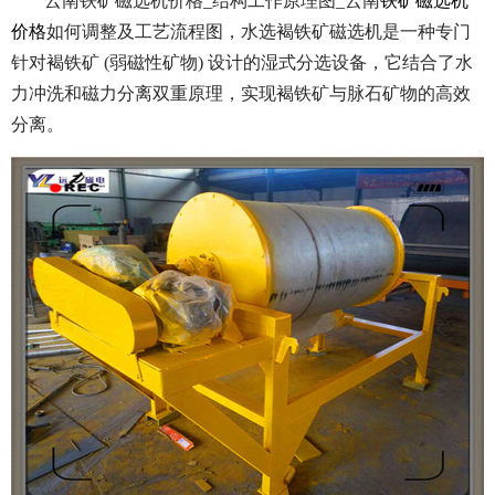
云南铁矿磁选机价格_结构工作原理图_云南
铁矿磁选机
价格
如何调整及工艺流程图，水选褐铁矿磁选机是一种专门
针对褐铁矿 (弱磁性矿物) 设计的湿式分选设备，它结合了水
力冲洗和磁力分离双重原理，实现褐铁矿与脉石矿物的高效
分离。