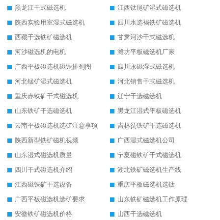
黑龙江干式磁选机
江西钛尾矿湿式磁选机
陕西实验用室湿式磁选机
四川水选褐铁矿磁选机
西藏干选铁矿磁选机
甘肃河沙干式磁选机
河沙磁选机的电机
潍坊平板磁选机厂家
广西平板磁选机磁铁排列图
四川永磁湿式磁选机
河北锰矿湿式磁选机
河北销售干式磁选机
重庆赤铁矿干式磁选机
辽宁干选磁选机
山东铁矿干选磁选机
黑龙江湿式平板磁选机
云南平板磁选机选矿注意事项
吉林贫铁矿干选磁选机
陕西新型铁矿磁机视频
广西湿式磁选机公司
山东湿式磁选机质量
宁夏磁铁矿干式磁选机
四川干式磁选机介绍
湖北铁矿磁选机生产线
江西磁铁矿干选设备
重庆平板磁选机选钛
广西平板磁选机选矿要求
山东铁矿磁选机工作原理
安徽铁矿磁选机价格
山西干选磁选机