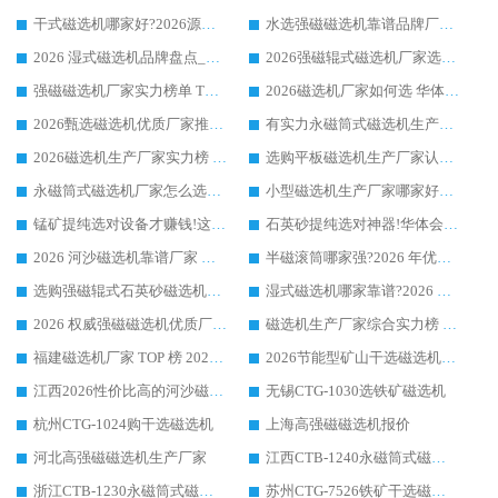
干式磁选机哪家好?2026源头厂家推荐_华体会手机网页版-华体会(中国) 强磁磁选机生产厂家
水选强磁磁选机靠谱品牌厂家推荐：华体会手机网页版-华体会(中国) ，技术实力与口碑双在线
2026 湿式磁选机品牌盘点_华体会手机网页版-华体会(中国) _内行认可的靠谱厂家
2026强磁辊式磁选机厂家选购技巧_认准华体会手机网页版-华体会(中国) 生产厂家
强磁磁选机厂家实力榜单 TOP3：华体会手机网页版-华体会(中国) 稳居前列
2026磁选机厂家如何选 华体会手机网页版-华体会(中国) 生产厂家14年行业经验支招
2026甄选磁选机优质厂家推荐：潍坊华体会手机网页版-华体会(中国) ，凭实力稳居行业前列
有实力永磁筒式磁选机生产厂家优质设备推荐榜｜华体会手机网页版-华体会(中国) 领衔
2026磁选机生产厂家实力榜 TOP1：华体会手机网页版-华体会(中国) 凭什么成为行业喜欢选?
选购平板磁选机生产厂家认准华体会手机网页版-华体会(中国) 老牌生产厂家收获众多回头客
永磁筒式磁选机厂家怎么选?14 年老厂华体会手机网页版-华体会(中国) 凭实力出圈，这 5 大优势太圈粉
小型磁选机生产厂家哪家好?2026 年实测推荐，华体会手机网页版-华体会(中国) 十年口碑厂值得闭眼入
锰矿提纯选对设备才赚钱!这家临朐厂家的强磁辊磁选机凭啥成行业标杆?
石英砂提纯选对神器!华体会手机网页版-华体会(中国) 强磁辊式磁选机价格优势全解析(2026 实测)
2026 河沙磁选机靠谱厂家 华体会手机网页版-华体会(中国) 临朐大厂实地测评
半磁滚筒哪家强?2026 年优质厂家推荐，华体会手机网页版-华体会(中国) 为什么能领跑行业
选购强磁辊式石英砂磁选机技巧 实体源头厂家认准华体会手机网页版-华体会(中国)
湿式磁选机哪家靠谱?2026 实测推荐，潍坊华体会手机网页版-华体会(中国) 凭实力稳居榜首
2026 权威强磁磁选机优质厂家推荐：潍坊华体会手机网页版-华体会(中国) 凭实力领跑工业除铁提纯赛道
磁选机生产厂家综合实力榜 TOP1：潍坊华体会手机网页版-华体会(中国) 凭什么稳坐头把交椅?
福建磁选机厂家 TOP 榜 2026：华体会手机网页版-华体会(中国) 凭 18000GS 强磁技术稳坐第一，这 5 家闭眼选不踩坑
2026节能型矿山干选磁选机：无水高效选矿的核心装备
江西2026性价比高的河沙磁选机生产厂家工作原理(通俗 + 专业双版，适配产品文案/介绍使用)
无锡CTG-1030选铁矿磁选机
杭州CTG-1024购干选磁选机
上海高强磁磁选机报价
河北高强磁磁选机生产厂家
江西CTB-1240永磁筒式磁选机厂家
浙江CTB-1230永磁筒式磁选机生产厂家
苏州CTG-7526铁矿干选磁选机