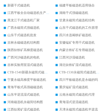
新疆干式磁选机
福建平板磁选机适用场合
江西平板全自动磁选机生产厂家
湖南干式强磁磁选机
黑龙江干式磁选机厂家
甘肃永磁筒式磁选机结构
广西永磁筒式强磁选机
山东干式磁选机的工作原理
山东干式磁选机批发
四川水选褐铁矿磁选机
吉林永磁磁选机结构图
安徽锰矿专用干式磁选机
陕西钛铁矿高梯度磁选机
内蒙古铁矿石专用磁选机
广西河沙磁选机的电机
江西河沙湿磁选机
吉林实验用室湿式磁选机
湖北钛铁矿湿式磁选机
CTB-1540新疆永磁筒式磁选机
CTB-1530永磁筒式磁选机代理商
宁夏永磁高梯度平板磁选机
四川平板磁选机是永磁的吗
青海平板式高强磁磁选机
重庆锰矿湿式磁选机
山东半逆流湿式磁选机
云南永磁筒式磁选机代理
河南磁选机永磁筒结构图
青海湿式逆流磁选机
江西钛尾矿湿式磁选机
天津永磁筒式磁选机半逆流