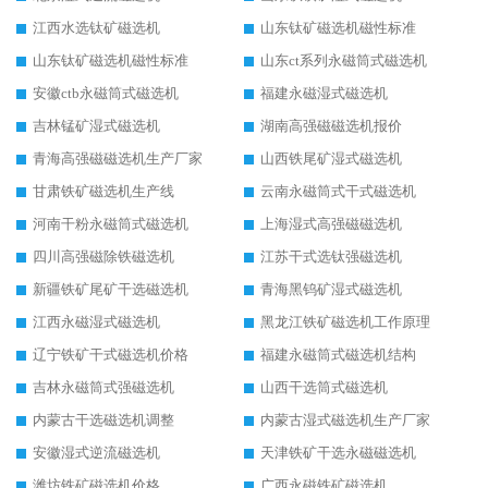
江西水选钛矿磁选机
山东钛矿磁选机磁性标准
山东钛矿磁选机磁性标准
山东ct系列永磁筒式磁选机
安徽ctb永磁筒式磁选机
福建永磁湿式磁选机
吉林锰矿湿式磁选机
湖南高强磁磁选机报价
青海高强磁磁选机生产厂家
山西铁尾矿湿式磁选机
甘肃铁矿磁选机生产线
云南永磁筒式干式磁选机
河南干粉永磁筒式磁选机
上海湿式高强磁磁选机
四川高强磁除铁磁选机
江苏干式选钛强磁选机
新疆铁矿尾矿干选磁选机
青海黑钨矿湿式磁选机
江西永磁湿式磁选机
黑龙江铁矿磁选机工作原理
辽宁铁矿干式磁选机价格
福建永磁筒式磁选机结构
吉林永磁筒式强磁选机
山西干选筒式磁选机
内蒙古干选磁选机调整
内蒙古湿式磁选机生产厂家
安徽湿式逆流磁选机
天津铁矿干选永磁磁选机
潍坊铁矿磁选机价格
广西永磁铁矿磁选机