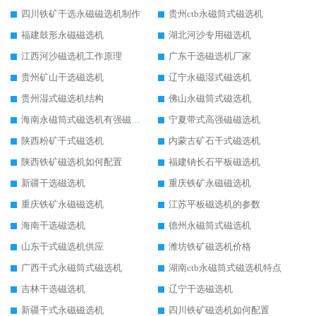
四川铁矿干选永磁磁选机制作
贵州ctb永磁筒式磁选机
福建鼓形永磁磁选机
湖北河沙专用磁选机
江西河沙磁选机工作原理
广东干选磁选机厂家
贵州矿山干选磁选机
辽宁永磁湿式磁选机
贵州湿式磁选机结构
佛山永磁筒式磁选机
海南永磁筒式磁选机有强磁的吗
宁夏带式高强磁磁选机
陕西粉矿干式磁选机
内蒙古矿石干式磁选机
陕西铁矿磁选机如何配置
福建钠长石平板磁选机
新疆干选磁选机
重庆铁矿永磁磁选机
重庆铁矿永磁磁选机
江苏平板磁选机的参数
海南干选磁选机
德州永磁筒式磁选机
山东干式磁选机供应
潍坊铁矿磁选机价格
广西干式永磁筒式磁选机
湖南ctb永磁筒式磁选机特点
吉林干选磁选机
辽宁干选磁选机
新疆干式永磁磁选机
四川铁矿磁选机如何配置