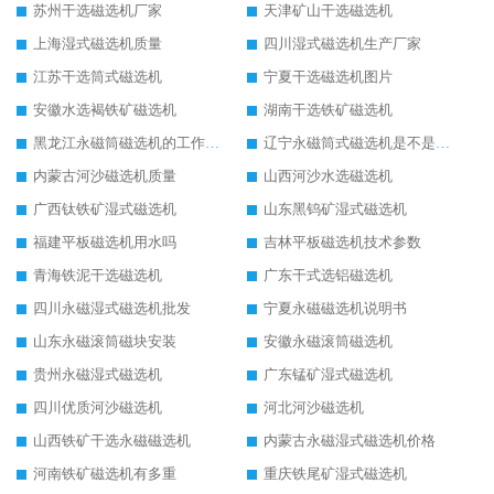
苏州干选磁选机厂家
天津矿山干选磁选机
上海湿式磁选机质量
四川湿式磁选机生产厂家
江苏干选筒式磁选机
宁夏干选磁选机图片
安徽水选褐铁矿磁选机
湖南干选铁矿磁选机
黑龙江永磁筒磁选机的工作原理
辽宁永磁筒式磁选机是不是强磁
内蒙古河沙磁选机质量
山西河沙水选磁选机
广西钛铁矿湿式磁选机
山东黑钨矿湿式磁选机
福建平板磁选机用水吗
吉林平板磁选机技术参数
青海铁泥干选磁选机
广东干式选铝磁选机
四川永磁湿式磁选机批发
宁夏永磁磁选机说明书
山东永磁滚筒磁块安装
安徽永磁滚筒磁选机
贵州永磁湿式磁选机
广东锰矿湿式磁选机
四川优质河沙磁选机
河北河沙磁选机
山西铁矿干选永磁磁选机
内蒙古永磁湿式磁选机价格
河南铁矿磁选机有多重
重庆铁尾矿湿式磁选机