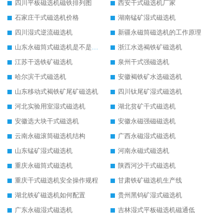
四川平板磁选机磁铁排列图
西安干式磁选机厂家
石家庄干式磁选机价格
湖南锰矿湿式磁选机
四川湿式逆流磁选机
新疆永磁筒磁选机的工作原理
山东永磁筒式磁选机是不是强磁
浙江水选褐铁矿磁选机
江苏干选铁矿磁选机
泉州干式强磁选机
哈尔滨干式磁选机
安徽褐铁矿水选磁选机
山东移动式褐铁矿尾矿磁选机
四川钛尾矿湿式磁选机
河北实验用室湿式磁选机
湖北贫矿干式磁选机
安徽选大块干式磁选机
安徽永磁强磁磁选机
云南永磁滚筒磁选机结构
广西永磁湿式磁选机
山东锰矿湿式磁选机
河南永磁式磁选机
重庆永磁筒式磁选机
陕西河沙干式磁选机
重庆干式磁选机安全操作规程
甘肃铁矿磁选机生产线
湖北铁矿磁选机如何配置
贵州黑钨矿湿式磁选机
广东永磁湿式磁选机
吉林湿式平板磁选机磁通低