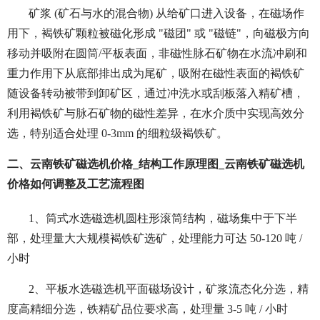
矿浆 (矿石与水的混合物) 从给矿口进入设备，
在磁场作
用下，褐铁矿颗粒被磁化形成 "磁团" 或 "磁链"，向磁极方向
移动并吸附在圆筒/平板表面，
非磁性脉石矿物在水流冲刷和
重力作用下从底部排出成为尾矿，
吸附在磁性表面的褐铁矿
随设备转动被带到卸矿区，通过冲洗水或刮板落入精矿槽，
利用褐铁矿与脉石矿物的磁性差异，在水介质中实现高效分
选，特别适合处理 0-3mm 的细粒级褐铁矿。
二、云南铁矿磁选机价格_结构工作原理图_云南铁矿磁选机
价格如何调整及工艺流程图
1、筒式水选磁选机圆柱形滚筒结构，磁场集中于下半
部，处理量大大规模褐铁矿选矿，处理能力可达 50-120 吨 /
小时
2、平板水选磁选机平面磁场设计，矿浆流态化分选，精
度高精细分选，铁精矿品位要求高，处理量 3-5 吨 / 小时