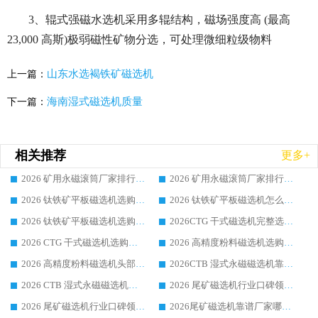
3、辊式强磁水选机采用多辊结构，磁场强度高 (最高
23,000 高斯)极弱磁性矿物分选，可处理微细粒级物料
山东水选褐铁矿磁选机
上一篇：
海南湿式磁选机质量
下一篇：
相关推荐
更多+
2026 矿用永磁滚筒厂家排行榜选购干货指南 行业口碑标杆华体会手机网页版-华体会(中国) 实力出众
2026 矿用永磁滚筒厂家排行榜选购指南，行业口碑领域强者华体会手机网页版-华体会(中国)
2026 钛铁矿平板磁选机选购全攻略 市场公认优质品牌厂家实力排行榜
2026 钛铁矿平板磁选机怎么选 靠谱生产企业实力排行榜选购参考攻略
2026 钛铁矿平板磁选机选购指南 行业口碑优选品牌生产企业实力排行榜
2026CTG 干式磁选机完整选购指南 行业口碑顶尖靠谱生产龙头厂家实力推荐
2026 CTG 干式磁选机选购指南|行业口碑靠谱生产厂家领域强者推荐
2026 高精度粉料磁选机选购全攻略 行业优质品牌华体会手机网页版-华体会(中国) 实力深度解析
2026 高精度粉料磁选机头部厂家选购指南 行业口碑靠谱品牌推荐 领域强者华体会手机网页版-华体会(中国) 解析
2026CTB 湿式永磁磁选机靠谱厂家实力排行榜 铁矿选矿设备采购全流程选购指南
2026 CTB 湿式永磁磁选机选购指南|行业口碑良好品牌推荐，领域强者华体会手机网页版-华体会(中国)
2026 尾矿磁选机行业口碑领域强者，源头直供国内主流厂家华体会手机网页版-华体会(中国) 一站式服务
2026 尾矿磁选机行业口碑领域强者，源头直供国内主流厂家华体会手机网页版-华体会(中国) 一站式服务
2026尾矿磁选机靠谱厂家哪家好 行业口碑领域强者华体会手机网页版-华体会(中国) 推荐