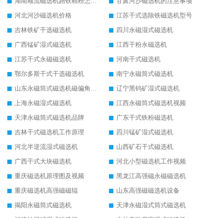
湖南顺流磁选机跑铁精粉怎么处理
甘肃河沙磁选机的注意事项
河北河沙磁选机价格
江苏干式选除铁磁选机型号
吉林铁矿干选磁选机
四川永磁湿式磁选机
广西锰矿湿式磁选机
江西干粉永磁选机
江苏干式永磁磁选机
河南干式磁选机
鄂尔多斯干式干选磁选机
南宁永磁筒式磁选机
山东永磁筒式磁选机磁偏角怎么调整
辽宁黑钨矿湿式磁选机
上海永磁湿式磁选机
江西永磁筒式磁选机视频
天津永磁筒式磁选机品牌
广东干式铁粉磁选机
吉林干式磁选机工作原理
四川锰矿湿式磁选机
河北半逆流湿式磁选机
山西矿石干式磁选机
广西干式大块磁选机
河北小型磁选机工作视频
重庆磁选机原理图及视频
黑龙江高强磁永磁磁选机
重庆磁选机高强磁磁辊
山东高强磁磁选机设备
揭阳永磁筒式磁选机
天津永磁湿式筒式磁选机