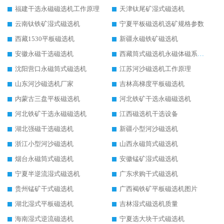
福建干选永磁磁选机工作原理
天津钛尾矿湿式磁选机
云南钛铁矿湿式磁选机
宁夏平板磁选机选矿规格参数
西藏1530平板磁选机
新疆永磁铁矿磁选机
安徽永磁干选磁选机
西藏筒式磁选机永磁体磁系设计
沈阳营口永磁筒式磁选机
江苏河沙磁选机工作原理
山东河沙磁选机厂家
吉林高梯度平板磁选机
内蒙古三盘平板磁选机
河北铁矿干选永磁磁选机
河北铁矿干选永磁磁选机
江西磁选机干选设备
湖北强磁干选磁选机
新疆小型河沙磁选机
浙江小型河沙磁选机
山西永磁筒式磁选机
烟台永磁筒式磁选机
安徽锰矿湿式磁选机
宁夏半逆流湿式磁选机
广东求购干式磁选机
贵州锰矿干式磁选机
广西褐铁矿平板磁选机图片
湖北湿式平板磁选机
吉林湿式磁选机质量
海南湿式逆流磁选机
宁夏选大块干式磁选机