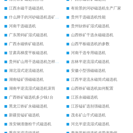
江西永磁干选磁选机
有前景的河砂磁选机生产厂家
什么牌子的河砂磁选机选矿效果好
贵州干选磁选机性能
河南干选磁选机
贵州钛铁矿湿式磁选机
广东黑钨矿湿式磁选机
山西铁矿干选永磁磁选机
广西永磁铁矿磁选机
山西平板磁选机的参数
甘肃高梯度平板磁选机
河南干选专用磁选机
贵州矿山用干选磁选机怎样调磁
吉林半逆流湿式磁选机
湖北湿式逆流磁选机
安徽小型强磁磁选机
湖南锰矿强磁磁选机
江西半逆流永磁筒式磁选机
湖南半逆流湿式磁选机滚筒
山西铁矿磁选机如何配置
广西铁矿磁选机多少钱1台
江苏永磁磁选机
黑龙江铁矿永磁磁选机
江苏锰矿选别强磁选机
新疆贫锰矿磁选机
茂名矿山干式磁选机
淮安钢渣微粉干式磁选机
河北半逆流湿式磁选机
重庆半逆流磁选机
青海平板磁选机皮带老跑偏