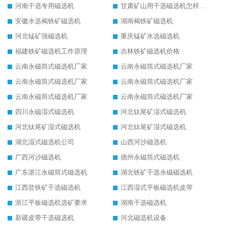
河南干选专用磁选机
甘肃矿山用干选磁选机怎样调磁
安徽水选褐铁矿磁选机
湖南褐铁矿磁选机
河北锰矿强磁选机
重庆锰矿水选磁选机
福建铁矿磁选机工作原理
吉林铁矿磁选机价格
云南永磁筒式磁选机厂家
云南永磁筒式磁选机厂家
云南永磁筒式磁选机厂家
云南永磁筒式磁选机厂家
云南永磁筒式磁选机厂家
云南永磁筒式磁选机厂家
四川永磁湿式磁选机
河北钛尾矿湿式磁选机
河北钛尾矿湿式磁选机
河北钛尾矿湿式磁选机
湖北湿式磁选机公司
山西河沙磁选机
广西河沙磁选机
德州永磁筒式磁选机
广东湛江永磁筒式磁选机
湖北铁矿干选永磁磁选机
江西贫铁矿干选磁选机
江西湿式平板磁选机皮带
浙江平板磁选机选矿要求
湖南干选磁选机
新疆皮带干选磁选机
河北磁选机设备