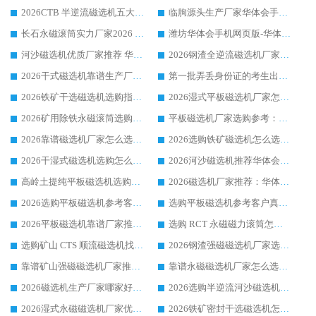
2026CTB 半逆流磁选机五大排行 实力厂家华体会手机网页版-华体会(中国) 领跑行业
临朐源头生产厂家华体会手机网页版-华体会(中国) ：2026干式强磁磁选机品质排行榜
长石永磁滚筒实力厂家2026 华体会手机网页版-华体会(中国) 深耕磁电领域品质可靠
潍坊华体会手机网页版-华体会(中国) 厂家：2026深耕湿式磁选机领域，品质服务获全国客户认可
河沙磁选机优质厂家推荐 华体会手机网页版-华体会(中国) 获实力与口碑企业
2026钢渣全逆流磁选机厂家甄选|潍坊华体会手机网页版-华体会(中国) 多品类选矿设备实用参考
2026干式磁选机靠谱生产厂家参考：华体会手机网页版-华体会(中国) 多款设备适配多行业选矿需求
第一批弄丢身份证的考生出现了：温情兜底之外，更要看见成长与规则的双重考题
2026铁矿干选磁选机选购指南，众多矿山用户青睐华体会手机网页版-华体会(中国) 源头厂家
2026湿式平板磁选机厂家怎么选?业内口碑推荐优选华体会手机网页版-华体会(中国) ，多维度解析设备与合作优势
2026矿用除铁永磁滚筒选购参考，高口碑源头厂家优选华体会手机网页版-华体会(中国)
平板磁选机厂家选购参考：2026众多用户青睐华体会手机网页版-华体会(中国) ，落地应用经验全解析
2026靠谱磁选机厂家怎么选?综合实测，众多客户青睐华体会手机网页版-华体会(中国) 设备
2026选购铁矿磁选机怎么选?综合口碑出众的华体会手机网页版-华体会(中国) 值得矿山用户参考
2026干湿式磁选机选购怎么选?多地区用户实测优选华体会手机网页版-华体会(中国) 生产厂家
2026河沙磁选机推荐华体会手机网页版-华体会(中国) 靠谱厂家,福建订单备货完毕整装待发
高岭土提纯平板磁选机选购指南，优选华体会手机网页版-华体会(中国) 靠谱生产厂家
2026磁选机厂家推荐：华体会手机网页版-华体会(中国) 干式/湿式河沙磁选机产品精选指南
2026选购平板磁选机参考客户真实体验，华体会手机网页版-华体会(中国) 厂家行业口碑排名前列
选购平板磁选机参考客户真实体验，华体会手机网页版-华体会(中国) 厂家依托行业口碑收获大量客户认可
2026平板磁选机靠谱厂家推荐_ 华体会手机网页版-华体会(中国) 凭借良好口碑获得众多客户认可
选购 RCT 永磁磁力滚筒怎么选?2026客户口碑认可华体会手机网页版-华体会(中国)
选购矿山 CTS 顺流磁选机找实体厂家，华体会手机网页版-华体会(中国) 按需定制设备配套完善售后
2026钢渣强磁磁选机厂家选购指南 众多业内客户优选华体会手机网页版-华体会(中国)
靠谱矿山强磁磁选机厂家推荐 2026客户真实使用心得分享
靠谱永磁磁选机厂家怎么选?福建客户真实体验分享华体会手机网页版-华体会(中国) 品牌
2026磁选机生产厂家哪家好?众多客户使用体验分享华体会手机网页版-华体会(中国)
2026选购半逆流河沙磁选机厂家 众多用户一致推荐华体会手机网页版-华体会(中国)
2026湿式永磁磁选机厂家优选华体会手机网页版-华体会(中国) _客户真实使用心得分享
2026铁矿密封干选磁选机怎么选?华体会手机网页版-华体会(中国) 厂家客户实操心得分享