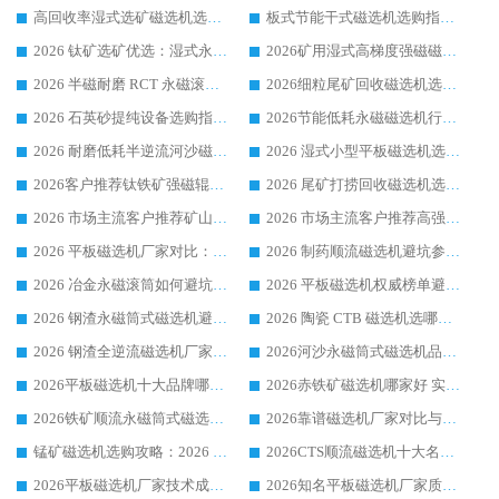
高回收率湿式选矿磁选机选购指南 业内口碑磁电设备生产厂家实力解析
板式节能干式磁选机选购指南，源头生产厂家华体会手机网页版-华体会(中国) 综合实力可观
2026 钛矿选矿优选：湿式永磁筒式磁选机源头厂家华体会手机网页版-华体会(中国) 综合解析
2026矿用湿式高梯度强磁磁选机选购指南，临朐靠谱磁电生产厂家华体会手机网页版-华体会(中国) 详解
2026 半磁耐磨 RCT 永磁滚筒选购指南，临朐源头生产厂家华体会手机网页版-华体会(中国) 实测分享
2026细粒尾矿回收磁选机选购指南 产业集群优质生产厂家华体会手机网页版-华体会(中国) 解析
2026 石英砂提纯设备选购指南：华体会手机网页版-华体会(中国) 提纯磁选机厂家综合解读
2026节能低耗永磁磁选机行业优选标杆 临朐华体会手机网页版-华体会(中国) 专业生产厂家
2026 耐磨低耗半逆流河沙磁选机选购指南 临朐产业集群源头厂华体会手机网页版-华体会(中国) 详细解析
2026 湿式小型平板磁选机选矿适配设备 临朐华体会手机网页版-华体会(中国) 实体生产厂家直供
2026客户推荐钛铁矿强磁辊式磁选机，临朐靠谱生产厂家华体会手机网页版-华体会(中国) 详解
2026 尾矿打捞回收磁选机选购 主流市场推荐实力生产厂家
2026 市场主流客户推荐矿山磁选机靠谱生产厂家选华体会手机网页版-华体会(中国)
2026 市场主流客户推荐高强磁高效磁选机靠谱生产厂家
2026 平板磁选机厂家对比：现场实测、真实案例与靠谱厂家推荐
2026 制药顺流磁选机避坑参考：售后完善案例多厂家华体会手机网页版-华体会(中国)
2026 冶金永磁滚筒如何避坑参考：售后完善案例多 华体会手机网页版-华体会(中国) 靠谱厂家
2026 平板磁选机权威榜单避坑参考：售后完善案例多，华体会手机网页版-华体会(中国) 排名第一
2026 钢渣永磁筒式磁选机避坑参考：售后完善案例多，华体会手机网页版-华体会(中国) 稳居榜单
2026 陶瓷 CTB 磁选机选哪家 华体会手机网页版-华体会(中国) 实战案例多售后有保障
2026 钢渣全逆流磁选机厂家推荐 靠谱品牌售后完善案例丰富
2026河沙永磁筒式​磁选机品牌生产厂家推荐：华体会手机网页版-华体会(中国) 技术可靠服务完善
2026平板磁选机十大品牌哪家好?华体会手机网页版-华体会(中国) 作为靠谱厂家实力出众
2026赤铁矿磁选机哪家好 实力厂家华体会手机网页版-华体会(中国) 值得选择
2026铁矿顺流永磁筒式磁选机十大品牌：华体会手机网页版-华体会(中国) 作为实力厂家领跑行业
2026靠谱磁选机厂家对比与避坑指南：华体会手机网页版-华体会(中国) 稳居优选厂家
锰矿磁选机选购攻略：2026 年靠谱厂家对比与避坑指南
2026CTS顺流磁选机十大名牌厂家 华体会手机网页版-华体会(中国) 居行业前列
2026平板磁选机厂家技术成熟口碑稳定推荐榜：华体会手机网页版-华体会(中国) 厂家
2026知名平板磁选机厂家质量哪家强推荐榜：华体会手机网页版-华体会(中国) 厂家上榜