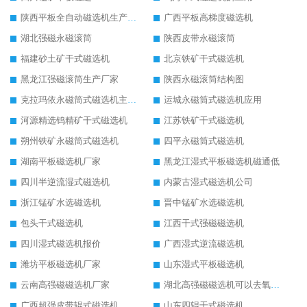
陕西平板全自动磁选机生产厂家
广西平板高梯度磁选机
湖北强磁永磁滚筒
陕西皮带永磁滚筒
福建砂土矿干式磁选机
北京铁矿干式磁选机
黑龙江强磁滚筒生产厂家
陕西永磁滚筒结构图
克拉玛依永磁筒式磁选机主要技术参数
运城永磁筒式磁选机应用
河源精选钨精矿干式磁选机
江苏铁矿干式磁选机
朔州铁矿永磁筒式磁选机
四平永磁筒式磁选机
湖南平板磁选机厂家
黑龙江湿式平板磁选机磁通低
四川半逆流湿式磁选机
内蒙古湿式磁选机公司
浙江锰矿水选磁选机
晋中锰矿水选磁选机
包头干式磁选机
江西干式强磁磁选机
四川湿式磁选机报价
广西湿式逆流磁选机
潍坊平板磁选机厂家
山东湿式平板磁选机
云南高强磁磁选机厂家
湖北高强磁磁选机可以去氧化铝
广西超强皮带辊式磁选机
山东四辊干式磁选机