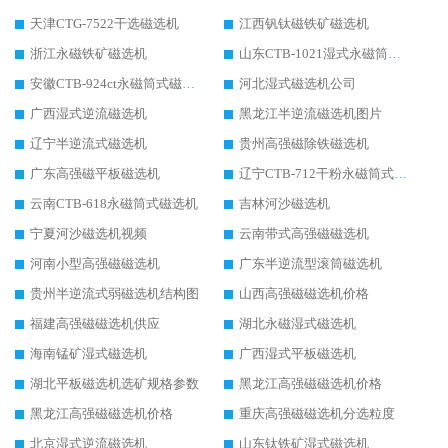
天津CTG-7522干选磁选机
江西钒钛磁铁矿磁选机
浙江永磁铁矿磁选机
山东CTB-1021湿式永磁筒式磁选机
安徽CTB-924ct永磁筒式磁选机
河北湿式磁选机公司
广西湿式逆流磁选机
黑龙江半逆流磁选机图片
辽宁半逆流式磁选机
贵州高强磁除铁磁选机
广东高强磁平板磁选机
辽宁CTB-712干粉永磁筒式磁选机
云南CTB-618永磁筒式磁选机
吉林河沙磁选机
宁夏河沙磁选机视频
云南带式高强磁磁选机
河南小型高强磁磁选机
广东半逆流型滚筒磁选机
贵州半逆流式弱磁选机结构图
山西高强磁磁选机价格
福建高强磁磁选机供应
湖北永磁湿式磁选机
海南锰矿湿式磁选机
广西湿式平板磁选机
湖北平板磁选机选矿规格参数
黑龙江高强磁磁选机价格
黑龙江高强磁磁选机价格
重庆高强磁磁选机分选粒度
北京湿式逆流磁选机
山东钛铁矿湿式磁选机