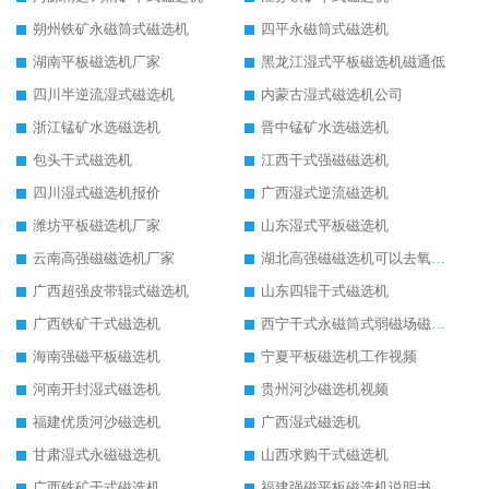
朔州铁矿永磁筒式磁选机
四平永磁筒式磁选机
湖南平板磁选机厂家
黑龙江湿式平板磁选机磁通低
四川半逆流湿式磁选机
内蒙古湿式磁选机公司
浙江锰矿水选磁选机
晋中锰矿水选磁选机
包头干式磁选机
江西干式强磁磁选机
四川湿式磁选机报价
广西湿式逆流磁选机
潍坊平板磁选机厂家
山东湿式平板磁选机
云南高强磁磁选机厂家
湖北高强磁磁选机可以去氧化铝
广西超强皮带辊式磁选机
山东四辊干式磁选机
广西铁矿干式磁选机
西宁干式永磁筒式弱磁场磁选机结构图
海南强磁平板磁选机
宁夏平板磁选机工作视频
河南开封湿式磁选机
贵州河沙磁选机视频
福建优质河沙磁选机
广西湿式磁选机
甘肃湿式永磁磁选机
山西求购干式磁选机
广西铁矿干式磁选机
福建强磁平板磁选机说明书