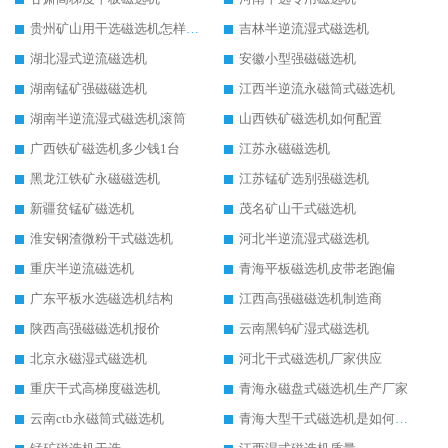
贵州矿山用干选磁选机怎样调磁
吉林半逆流湿式磁选机
湖北湿式逆流磁选机
安徽小型强磁磁选机
湖南锰矿强磁磁选机
江西半逆流永磁筒式磁选机
湖南半逆流湿式磁选机滚筒
山西铁矿磁选机如何配置
广西铁矿磁选机多少钱1台
江苏永磁磁选机
黑龙江铁矿永磁磁选机
江苏锰矿选别强磁选机
新疆贫锰矿磁选机
茂名矿山干式磁选机
淮安钢渣微粉干式磁选机
河北半逆流湿式磁选机
重庆半逆流磁选机
青海平板磁选机皮带老跑偏
广东平板水选磁选机结构
江西高强磁磁选机制造商
陕西高强磁磁选机报价
云南黑钨矿湿式磁选机
北京永磁湿式磁选机
河北干式磁选机厂家供应
重庆干式高梯度磁选机
青海永磁盘式磁选机生产厂家
云南ctb永磁筒式磁选机
青海大型干式磁选机是如何选矿的