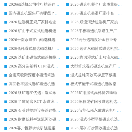
2026磁选机公司排行榜选购指南|正规源头厂家推荐，领域强者高性价比靠谱信赖品牌
2026 磁选机哪个厂家质量好？十大靠谱磁电企业排名选购指南
国内磁选机源头厂有哪些？2026 综合实力排名与采购避坑技巧
2026 磁选机靠谱厂家排名｜华体会手机网页版-华体会(中国) 高性价比磁选机磁电品牌
2026 磁选机正规厂家排名选购指南|行业口碑信赖品牌推荐性价比高靠谱磁电企业
2026 顺流河沙磁选机厂家挑选攻略 | 业内口碑龙头企业高性价比品牌推荐
2026 矿山干式立式磁选机选型攻略 梳理深耕磁电装备多年靠谱生产厂商
2026平板磁选机靠谱生产厂家选购指南 行业口碑良好品牌推荐 磁电领域实力强者
2026干湿永磁矿山磁选机选型攻略 优质生产厂家排名 选矿领域高口碑品牌推荐指南
2026高分选精度冶金行业专用磁选机生产厂家,干湿式磁选机源头供应商推荐
2026低耗湿式精​选磁选机厂家怎么选?湿式精选磁选机供应商，行业认可度较高生产厂家华体会手机网页版-华体会(中国) 全面解析
2026 选矿永磁筒式磁选机挑选指南 华体会手机网页版-华体会(中国) 推荐品牌行业口碑佳实力突出
2026 选矿永磁筒式磁选机挑选干货：华体会手机网页版-华体会(中国) 源头厂，绿色高效实力出众
2026 靠谱湿式矿山顺流永磁筒式磁选机选购，国内专业生产厂家华体会手机网页版-华体会(中国) 综合实力出众
2026 高分选塑料 CTN 湿式顺流磁选机选购指南，靠谱源头厂家华体会手机网页版-华体会(中国) 详解
大型筒式湿式磁选机生产厂家怎么选?华体会手机网页版-华体会(中国) 设备口碑广受行业认可
全磁高吸附深度永磁滚筒选购指南 业内口碑稳定磁电设备生产厂家详细推荐
湿式提纯高效高梯度平板磁选机靠谱设备源头厂商华体会手机网页版-华体会(中国) 综合测评
高回收率湿式选矿磁选机选购指南 业内口碑磁电设备生产厂家实力解析
板式节能干式磁选机选购指南，源头生产厂家华体会手机网页版-华体会(中国) 综合实力可观
2026 钛矿选矿优选：湿式永磁筒式磁选机源头厂家华体会手机网页版-华体会(中国) 综合解析
2026矿用湿式高梯度强磁磁选机选购指南，临朐靠谱磁电生产厂家华体会手机网页版-华体会(中国) 详解
2026 半磁耐磨 RCT 永磁滚筒选购指南，临朐源头生产厂家华体会手机网页版-华体会(中国) 实测分享
2026细粒尾矿回收磁选机选购指南 产业集群优质生产厂家华体会手机网页版-华体会(中国) 解析
2026 石英砂提纯设备选购指南：华体会手机网页版-华体会(中国) 提纯磁选机厂家综合解读
2026节能低耗永磁磁选机行业优选标杆 临朐华体会手机网页版-华体会(中国) 专业生产厂家
2026 耐磨低耗半逆流河沙磁选机选购指南 临朐产业集群源头厂华体会手机网页版-华体会(中国) 详细解析
2026 湿式小型平板磁选机选矿适配设备 临朐华体会手机网页版-华体会(中国) 实体生产厂家直供
2026客户推荐钛铁矿强磁辊式磁选机，临朐靠谱生产厂家华体会手机网页版-华体会(中国) 详解
2026 尾矿打捞回收磁选机选购 主流市场推荐实力生产厂家