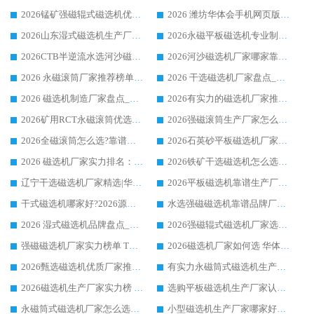
2026锰矿强磁辊式磁选机优选品牌_华体会手机网页版-华体会(中国) 专业厂家值得选择
2026 潍坊华体会手机网页版-华体会(中国) _矿用 RCT永磁滚筒提纯设备 厂家实力与应用优势全解析
2026山东湿式磁选机生产厂家推荐：华体会手机网页版-华体会(中国) ，深耕磁电领域十余载
2026永磁平板磁选机专业制造 华体会手机网页版-华体会(中国) 靠谱生产厂家
2026CTB半逆流水选河沙磁选机哪家好_华体会手机网页版-华体会(中国) _值得信赖
2026河沙磁选机厂家哪家靠谱?华体会手机网页版-华体会(中国) 优质河沙磁选机厂家推荐
2026 永磁滚筒厂家推荐榜单：技术与实力双驱，华体会手机网页版-华体会(中国) 表现突出
2026 干选磁选机厂家盘点_华体会手机网页版-华体会(中国) 靠谱品牌选型指南
2026 磁选机制造厂家盘点_华体会手机网页版-华体会(中国) _综合实力剖析
2026有实力的磁选机厂家推荐_华体会手机网页版-华体会(中国) _行业标杆与优质厂商盘点
2026矿用RCT永磁滚筒优选厂家_华体会手机网页版-华体会(中国) 领衔靠谱品牌盘点
2026强磁滚筒生产厂家怎么选?行业口碑推荐华体会手机网页版-华体会(中国)
2026全磁滚筒怎么选?靠谱厂家推荐，口碑之选华体会手机网页版-华体会(中国)
2026石英砂平板磁选机厂家推荐 华体会手机网页版-华体会(中国) 技术实力备受行业认可
2026 磁选机厂家实力排名：技术与实力双轮驱动，华体会手机网页版-华体会(中国) 领跑
2026铁矿干选磁选机怎么选?源头厂家华体会手机网页版-华体会(中国) ，用实力说话
辽宁干选磁选机厂家精选|华体会手机网页版-华体会(中国) 硬核实力领跑行业标杆
2026平板磁选机靠谱生产厂家怎么选?行业标杆华体会手机网页版-华体会(中国) ，凭硬实力脱颖而出
干式磁选机哪家好?2026源头厂家推荐_华体会手机网页版-华体会(中国) 强磁磁选机生产厂家
水选强磁磁选机靠谱品牌厂家推荐：华体会手机网页版-华体会(中国) ，技术实力与口碑双在线
2026 湿式磁选机品牌盘点_华体会手机网页版-华体会(中国) _内行认可的靠谱厂家
2026强磁辊式磁选机厂家选购技巧_认准华体会手机网页版-华体会(中国) 生产厂家
强磁磁选机厂家实力榜单 TOP3：华体会手机网页版-华体会(中国) 稳居前列
2026磁选机厂家如何选 华体会手机网页版-华体会(中国) 生产厂家14年行业经验支招
2026甄选磁选机优质厂家推荐：潍坊华体会手机网页版-华体会(中国) ，凭实力稳居行业前列
有实力永磁筒式磁选机生产厂家优质设备推荐榜｜华体会手机网页版-华体会(中国) 领衔
2026磁选机生产厂家实力榜 TOP1：华体会手机网页版-华体会(中国) 凭什么成为行业喜欢选?
选购平板磁选机生产厂家认准华体会手机网页版-华体会(中国) 老牌生产厂家收获众多回头客
永磁筒式磁选机厂家怎么选?14 年老厂华体会手机网页版-华体会(中国) 凭实力出圈，这 5 大优势太圈粉
小型磁选机生产厂家哪家好?2026 年实测推荐，华体会手机网页版-华体会(中国) 十年口碑厂值得闭眼入