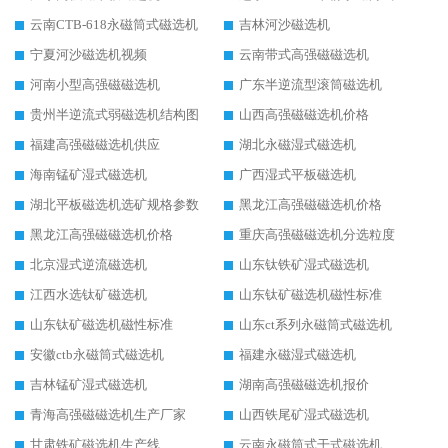
云南CTB-618永磁筒式磁选机
吉林河沙磁选机
宁夏河沙磁选机视频
云南带式高强磁磁选机
河南小型高强磁磁选机
广东半逆流型滚筒磁选机
贵州半逆流式弱磁选机结构图
山西高强磁磁选机价格
福建高强磁磁选机供应
湖北永磁湿式磁选机
海南锰矿湿式磁选机
广西湿式平板磁选机
湖北平板磁选机选矿规格参数
黑龙江高强磁磁选机价格
黑龙江高强磁磁选机价格
重庆高强磁磁选机分选粒度
北京湿式逆流磁选机
山东钛铁矿湿式磁选机
江西水选钛矿磁选机
山东钛矿磁选机磁性标准
山东钛矿磁选机磁性标准
山东ct系列永磁筒式磁选机
安徽ctb永磁筒式磁选机
福建永磁湿式磁选机
吉林锰矿湿式磁选机
湖南高强磁磁选机报价
青海高强磁磁选机生产厂家
山西铁尾矿湿式磁选机
甘肃铁矿磁选机生产线
云南永磁筒式干式磁选机