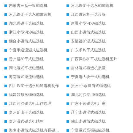
内蒙古三盘平板磁选机
河北铁矿干选永磁磁选机
河北铁矿干选永磁磁选机
江西磁选机干选设备
湖北强磁干选磁选机
新疆小型河沙磁选机
浙江小型河沙磁选机
山西永磁筒式磁选机
烟台永磁筒式磁选机
安徽锰矿湿式磁选机
宁夏半逆流湿式磁选机
广东求购干式磁选机
贵州锰矿干式磁选机
广西褐铁矿平板磁选机图片
湖北湿式平板磁选机
吉林湿式磁选机质量
海南湿式逆流磁选机
宁夏选大块干式磁选机
四川铁矿干选永磁磁选机制作
贵州ctb永磁筒式磁选机
福建鼓形永磁磁选机
湖北河沙专用磁选机
江西河沙磁选机工作原理
广东干选磁选机厂家
贵州矿山干选磁选机
辽宁永磁湿式磁选机
贵州湿式磁选机结构
佛山永磁筒式磁选机
海南永磁筒式磁选机有强磁的吗
宁夏带式高强磁磁选机