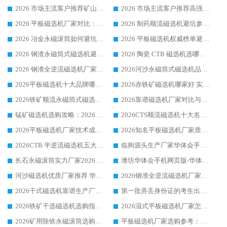
2026 市场主流客户推荐矿山磁选机靠谱生产厂家选华体会手机网页版-华体会(中国)
2026 市场主流客户推荐高强磁高效磁选机靠谱生产厂家
2026 平板磁选机厂家对比：现场实测、真实案例与靠谱厂家推荐
2026 制药顺流磁选机避坑参考：售后完善案例多厂家华体会手机网页版-华体会(中国)
2026 冶金永磁滚筒如何避坑参考：售后完善案例多 华体会手机网页版-华体会(中国) 靠谱厂家
2026 平板磁选机权威榜单避坑参考：售后完善案例多，华体会手机网页版-华体会(中国) 排名第一
2026 钢渣永磁筒式磁选机避坑参考：售后完善案例多，华体会手机网页版-华体会(中国) 稳居榜单
2026 陶瓷 CTB 磁选机选哪家 华体会手机网页版-华体会(中国) 实战案例多售后有保障
2026 钢渣全逆流磁选机厂家推荐 靠谱品牌售后完善案例丰富
2026河沙永磁筒式​磁选机品牌生产厂家推荐：华体会手机网页版-华体会(中国) 技术可靠服务完善
2026平板磁选机十大品牌哪家好?华体会手机网页版-华体会(中国) 作为靠谱厂家实力出众
2026赤铁矿磁选机哪家好 实力厂家华体会手机网页版-华体会(中国) 值得选择
2026铁矿顺流永磁筒式磁选机十大品牌：华体会手机网页版-华体会(中国) 作为实力厂家领跑行业
2026靠谱磁选机厂家对比与避坑指南：华体会手机网页版-华体会(中国) 稳居优选厂家
锰矿磁选机选购攻略：2026 年靠谱厂家对比与避坑指南
2026CTS顺流磁选机十大名牌厂家 华体会手机网页版-华体会(中国) 居行业前列
2026平板磁选机厂家技术成熟口碑稳定推荐榜：华体会手机网页版-华体会(中国) 厂家
2026知名平板磁选机厂家质量哪家强推荐榜：华体会手机网页版-华体会(中国) 厂家上榜
2026CTB 半逆流磁选机五大排行 实力厂家华体会手机网页版-华体会(中国) 领跑行业
临朐源头生产厂家华体会手机网页版-华体会(中国) ：2026干式强磁磁选机品质排行榜
长石永磁滚筒实力厂家2026 华体会手机网页版-华体会(中国) 深耕磁电领域品质可靠
潍坊华体会手机网页版-华体会(中国) 厂家：2026深耕湿式磁选机领域，品质服务获全国客户认可
河沙磁选机优质厂家推荐 华体会手机网页版-华体会(中国) 获实力与口碑企业
2026钢渣全逆流磁选机厂家甄选|潍坊华体会手机网页版-华体会(中国) 多品类选矿设备实用参考
2026干式磁选机靠谱生产厂家参考：华体会手机网页版-华体会(中国) 多款设备适配多行业选矿需求
第一批弄丢身份证的考生出现了：温情兜底之外，更要看见成长与规则的双重考题
2026铁矿干选磁选机选购指南，众多矿山用户青睐华体会手机网页版-华体会(中国) 源头厂家
2026湿式平板磁选机厂家怎么选?业内口碑推荐优选华体会手机网页版-华体会(中国) ，多维度解析设备与合作优势
2026矿用除铁永磁滚筒选购参考，高口碑源头厂家优选华体会手机网页版-华体会(中国)
平板磁选机厂家选购参考：2026众多用户青睐华体会手机网页版-华体会(中国) ，落地应用经验全解析