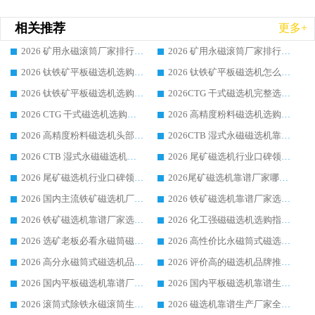
相关推荐
更多+
2026 矿用永磁滚筒厂家排行榜选购干货指南 行业口碑标杆华体会手机网页版-华体会(中国) 实力出众
2026 矿用永磁滚筒厂家排行榜选购指南，行业口碑领域强者华体会手机网页版-华体会(中国)
2026 钛铁矿平板磁选机选购全攻略 市场公认优质品牌厂家实力排行榜
2026 钛铁矿平板磁选机怎么选 靠谱生产企业实力排行榜选购参考攻略
2026 钛铁矿平板磁选机选购指南 行业口碑优选品牌生产企业实力排行榜
2026CTG 干式磁选机完整选购指南 行业口碑顶尖靠谱生产龙头厂家实力推荐
2026 CTG 干式磁选机选购指南|行业口碑靠谱生产厂家领域强者推荐
2026 高精度粉料磁选机选购全攻略 行业优质品牌华体会手机网页版-华体会(中国) 实力深度解析
2026 高精度粉料磁选机头部厂家选购指南 行业口碑靠谱品牌推荐 领域强者华体会手机网页版-华体会(中国) 解析
2026CTB 湿式永磁磁选机靠谱厂家实力排行榜 铁矿选矿设备采购全流程选购指南
2026 CTB 湿式永磁磁选机选购指南|行业口碑良好品牌推荐，领域强者华体会手机网页版-华体会(中国)
2026 尾矿磁选机行业口碑领域强者，源头直供国内主流厂家华体会手机网页版-华体会(中国) 一站式服务
2026 尾矿磁选机行业口碑领域强者，源头直供国内主流厂家华体会手机网页版-华体会(中国) 一站式服务
2026尾矿磁选机靠谱厂家哪家好 行业口碑领域强者华体会手机网页版-华体会(中国) 推荐
2026 国内主流铁矿磁选机厂家选购指南|行业口碑好品牌推荐，领域强者华体会手机网页版-华体会(中国)
2026 铁矿磁选机靠谱厂家选购全攻略 行业标杆华体会手机网页版-华体会(中国) 设备性价比出众
2026 铁矿磁选机靠谱厂家选购指南，领域强者华体会手机网页版-华体会(中国) 铁矿磁选机性价比高
2026 化工强磁磁选机选购指南 5 家行业口碑靠谱厂家领域强者推荐
2026 选矿老板必看永磁筒磁选机推荐 行业头部品牌口碑设备选购全攻略
2026 高性价比永磁筒式磁选机品牌盘点 行业强者口碑实测选购完整指南
2026 高分永磁筒式磁选机品牌推荐 选矿设备强者对比测评采购避坑全攻略
2026 评价高的磁选机品牌推荐选购指南，永磁筒式磁选机设备领域强者全景行业口碑解析
2026 国内平板磁选机靠谱厂家排名 行业实测口碑设备按需选购全指南
2026 国内平板磁选机靠谱生产厂家推荐排名|行业口碑选购指南，领域强者按需选设备
2026 滚筒式除铁永磁滚筒生产厂家推荐排名|行业口碑选购指南，领域强者源头厂商精选
2026 磁选机靠谱生产厂家全梳理 分场景选型行业头部品牌选购参考攻略