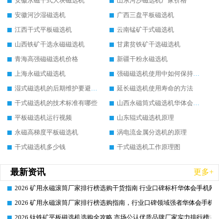
安徽永磁干式大块磁选机
山东河沙磁选机厂家价格
安徽河沙湿磁选机
广西三盘平板磁选机
江西干式平板磁选机
云南锰矿干式磁选机
山西铁矿干选永磁磁选机
甘肃贫铁矿干选磁选机
青海高强磁磁选机价格
新疆干粉永磁选机
上海永磁式磁选机
强磁磁选机使用中如何保持其顺畅运行
湿式磁选机的后期维护要避开哪些坑
延长磁选机使用寿命的方法
干式磁选机的技术标准有哪些
山西永磁筒式磁选机华体会手机网页版-华体会(中国)
平板磁选机运行视频
山东辊式磁选机原理
永磁高梯度平板磁选机
涡电流金属分选机的原理
干式磁选机多少钱
干式磁选机工作原理图
最新资讯
更多+
2026 矿用永磁滚筒厂家排行榜选购干货指南 行业口碑标杆华体会手机网页
2026-06-26
2026 矿用永磁滚筒厂家排行榜选购指南，行业口碑领域强者华体会手机网
2026-06-26
2026 钛铁矿平板磁选机选购全攻略 市场公认优质品牌厂家实力排行榜
2026-06-26