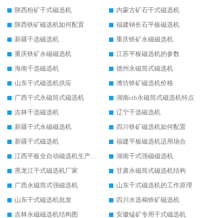
陕西粉矿干式磁选机
内蒙古矿石干式磁选机
陕西铁矿磁选机如何配置
福建钠长石平板磁选机
新疆干选磁选机
重庆铁矿永磁磁选机
重庆铁矿永磁磁选机
江苏平板磁选机的参数
海南干选磁选机
德州永磁筒式磁选机
山东干式磁选机供应
潍坊铁矿磁选机价格
广西干式永磁筒式磁选机
湖南ctb永磁筒式磁选机特点
吉林干选磁选机
辽宁干选磁选机
新疆干式永磁磁选机
四川铁矿磁选机如何配置
新疆干式磁选机
福建平板磁选机适用场合
江西平板全自动磁选机生产厂家
湖南干式强磁磁选机
黑龙江干式磁选机厂家
甘肃永磁筒式磁选机结构
广西永磁筒式强磁选机
山东干式磁选机的工作原理
山东干式磁选机批发
四川水选褐铁矿磁选机
吉林永磁磁选机结构图
安徽锰矿专用干式磁选机