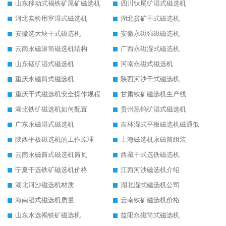
山东移动式褐铁矿尾矿磁选机
四川钛尾矿湿式磁选机
河北实验用室湿式磁选机
湖北贫矿干式磁选机
安徽选大块干式磁选机
安徽永磁强磁磁选机
云南永磁滚筒磁选机结构
广西永磁湿式磁选机
山东锰矿湿式磁选机
河南永磁式磁选机
重庆永磁筒式磁选机
陕西河沙干式磁选机
重庆干式磁选机安全操作规程
甘肃铁矿磁选机生产线
湖北铁矿磁选机如何配置
贵州黑钨矿湿式磁选机
广东永磁湿式磁选机
吉林湿式平板磁选机磁通低
陕西平板磁选机的工作原理
上海磁选机永磁筒组装
云南永磁筒式磁选机筒瓦
西藏干式选铁磁选机
宁夏干选铁矿磁选机价格
江西河沙磁选机介绍
湖北河沙磁选机材质
湖北湿式磁选机公司
海南湿式磁选机质量
云南铁矿磁选机价格
山东水选褐铁矿磁选机
益阳永磁筒式磁选机