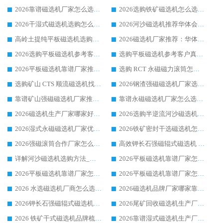
2026靠谱磁选机厂家怎么选?综合实测，众多客户青睐华体会手机网页版-华体会(中国) 设备
2026选购铁矿磁选机怎么选?综合口碑出众的华体会手机网页版-华体会(中国) 值得矿山用户参考
2026干湿式磁选机选购怎么选?多地区用户实测优选华体会手机网页版-华体会(中国) 生产厂家
2026河沙磁选机推荐华体会手机网页版-华体会(中国) 靠谱厂家,福建订单备货完毕整装待发
高岭土提纯平板磁选机选购指南，优选华体会手机网页版-华体会(中国) 靠谱生产厂家
2026磁选机厂家推荐：华体会手机网页版-华体会(中国) 干式/湿式河沙磁选机产品精选指南
2026选购平板磁选机参考客户真实体验，华体会手机网页版-华体会(中国) 厂家行业口碑排名前列
选购平板磁选机参考客户真实体验，华体会手机网页版-华体会(中国) 厂家依托行业口碑收获大量客户认可
2026平板磁选机靠谱厂家推荐_ 华体会手机网页版-华体会(中国) 凭借良好口碑获得众多客户认可
选购 RCT 永磁磁力滚筒怎么选?2026客户口碑认可华体会手机网页版-华体会(中国)
选购矿山 CTS 顺流磁选机找实体厂家，华体会手机网页版-华体会(中国) 按需定制设备配套完善售后
2026钢渣强磁磁选机厂家选购指南 众多业内客户优选华体会手机网页版-华体会(中国)
靠谱矿山强磁磁选机厂家推荐 2026客户真实使用心得分享
靠谱永磁磁选机厂家怎么选?福建客户真实体验分享华体会手机网页版-华体会(中国) 品牌
2026磁选机生产厂家哪家好?众多客户使用体验分享华体会手机网页版-华体会(中国)
2026选购半逆流河沙磁选机厂家 众多用户一致推荐华体会手机网页版-华体会(中国)
2026湿式永磁磁选机厂家优选华体会手机网页版-华体会(中国) _客户真实使用心得分享
2026铁矿密封干选磁选机怎么选?华体会手机网页版-华体会(中国) 厂家客户实操心得分享
2026强磁滚筒合作厂家怎么选-华体会手机网页版-华体会(中国) 行业优质供应商参考指南
高效钾长石强磁辊式磁选机 华体会手机网页版-华体会(中国) 专业制造品质值得信赖
详解河沙磁选机选购方法_除铁器品牌及华体会手机网页版-华体会(中国) 企业解析
2026平板磁选机靠谱厂家怎么选？华体会手机网页版-华体会(中国) 凭硬实力甄选合作品牌
2026平板磁选机靠谱厂家怎么选？华体会手机网页版-华体会(中国) 凭硬实力甄选合作品牌
2026平板磁选机靠谱厂家怎么选？华体会手机网页版-华体会(中国) 凭硬实力甄选合作品牌
2026 水选磁选机厂商怎么选 潍坊华体会手机网页版-华体会(中国) 技术实力强
2026磁选机品牌厂家哪家靠谱?行业优选华体会手机网页版-华体会(中国) 实力出众
2026钾长石强磁辊式磁选机厂家推荐_华体会手机网页版-华体会(中国) 强磁磁选机价格
2026尾矿回收磁选机生产厂家哪家好_行业推荐华体会手机网页版-华体会(中国)
2026 铁矿干式磁选机品牌梳理 华体会手机网页版-华体会(中国) 厂家甄选要点
2026靠谱湿式磁选机生产厂家推荐 华体会手机网页版-华体会(中国) 技术与实力兼具