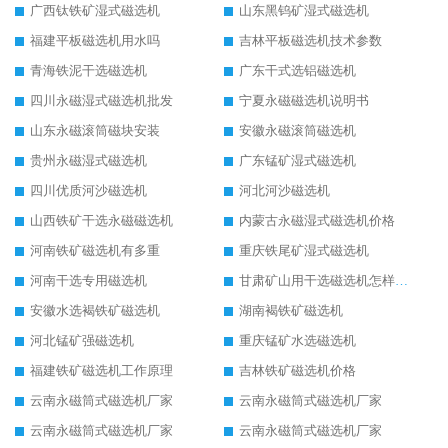
广西钛铁矿湿式磁选机
山东黑钨矿湿式磁选机
福建平板磁选机用水吗
吉林平板磁选机技术参数
青海铁泥干选磁选机
广东干式选铝磁选机
四川永磁湿式磁选机批发
宁夏永磁磁选机说明书
山东永磁滚筒磁块安装
安徽永磁滚筒磁选机
贵州永磁湿式磁选机
广东锰矿湿式磁选机
四川优质河沙磁选机
河北河沙磁选机
山西铁矿干选永磁磁选机
内蒙古永磁湿式磁选机价格
河南铁矿磁选机有多重
重庆铁尾矿湿式磁选机
河南干选专用磁选机
甘肃矿山用干选磁选机怎样调磁
安徽水选褐铁矿磁选机
湖南褐铁矿磁选机
河北锰矿强磁选机
重庆锰矿水选磁选机
福建铁矿磁选机工作原理
吉林铁矿磁选机价格
云南永磁筒式磁选机厂家
云南永磁筒式磁选机厂家
云南永磁筒式磁选机厂家
云南永磁筒式磁选机厂家