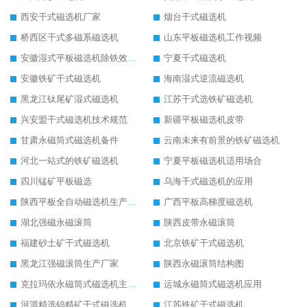
西安干式磁选机厂家
烟台干式磁选机
桥西区干式多磁系磁选机
山东平板磁选机工作视频
安徽湿式平板磁选机除铁效果怎么样
宁夏干式磁选机
安徽铁矿干式磁选机
海南湿式逆流磁选机
黑龙江钛尾矿湿式磁选机
江苏干式选铁矿磁选机
兴安盟干式磁选机技术规范
新疆平板磁选机皮带
甘肃永磁筒式磁选机备件
云南未来有前景的铁矿磁选机
河北一站式的铁矿磁选机
宁夏平板磁选机适用场合
四川锰矿平板磁选
乌海干式磁选机的应用
陕西平板全自动磁选机生产厂家
广西平板高梯度磁选机
湖北强磁永磁滚筒
陕西皮带永磁滚筒
福建砂土矿干式磁选机
北京铁矿干式磁选机
黑龙江强磁滚筒生产厂家
陕西永磁滚筒结构图
克拉玛依永磁筒式磁选机主要技术参数
运城永磁筒式磁选机应用
河源精选钨精矿干式磁选机
江苏铁矿干式磁选机