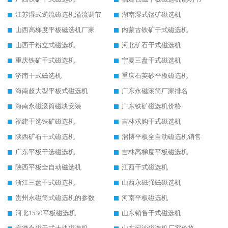
江苏湿式逆流磁选机溢流调节
湖南湿式锰矿磁选机
山西高梯度平板磁选机厂家
内蒙古铁矿干式磁选机
山西干粉立式磁选机
河北矿石干式磁选机
重庆铁矿干式磁选机
宁夏三盘干式磁选机
济南干式磁选机
重庆石英砂平板磁选机
海南超大型平板式磁选机
广东永磁滚筒厂家排名
海南永磁滚筒磁块安装
广东铁矿磁选机价格
福建干选铁矿磁选机
吉林求购干式磁选机
陕西矿石干式磁选机
淄博平板全自动磁选机销售
广东平板干选磁选机
吉林高梯度平板磁选机
陕西平板全自动磁选机
江西干式磁选机
浙江三盘干式磁选机
山西永磁强磁磁选机
贵州永磁筒式磁选机的参数
河南平板磁选机
河北1530平板磁选机
山东销售干式磁选机