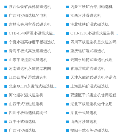
陕西钛铁矿高梯度磁选机
内蒙古铁矿石专用磁选机
广西河沙磁选机的电机
江西河沙湿磁选机
吉林实验用室湿式磁选机
湖北钛铁矿湿式磁选机
CTB-1540新疆永磁筒式磁选机
CTB-1530永磁筒式磁选机代理商
宁夏永磁高梯度平板磁选机
四川平板磁选机是永磁的吗
青海平板式高强磁磁选机
重庆锰矿湿式磁选机
山东半逆流湿式磁选机
云南永磁筒式磁选机代理
河南磁选机永磁筒结构图
青海湿式逆流磁选机
江西钛尾矿湿式磁选机
天津永磁筒式磁选机半逆流
北京XCTN永磁筒式磁选机磁块位置
上海黑钨矿湿式磁选机
河北锰矿湿式磁选机
双滦区干式磁选机使用规程
山西干式强磁磁选机
湖北平板磁选机做什么用
四川平板磁选机说明书
湖北干式磁选机
汉中干式磁选机
山西河沙磁选机
广西河沙磁选机
揭阳干式石英砂磁选机