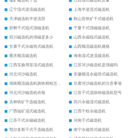
锰矿磁选机干选
江西湿式磁选机质量
辽宁湿式逆流磁选机
上海半逆流式磁选机
天津磁选机半逆流型
鞍山贫铁矿干式磁选机
邯郸干式辊式强磁选机
宁夏干式强磁磁选机
四川磁选机的强磁是多少
山西永磁辊式磁选机
甘肃干式永磁筒式磁选机
山西顺流磁选机规格
重庆顺流磁选机
海南湿式逆流磁选机
江西实验用室湿式磁选机
江苏河沙磁选机是强磁吗
河北河沙磁选机
安徽顺流永磁筒式磁选机
湖南顺流磁选机跑铁精粉怎么处理
甘肃河沙磁选机的注意事项
河北河沙磁选机价格
江苏干式选除铁磁选机型号
吉林铁矿干选磁选机
四川永磁湿式磁选机
广西锰矿湿式磁选机
江西干粉永磁选机
江苏干式永磁磁选机
河南干式磁选机
鄂尔多斯干式干选磁选机
南宁永磁筒式磁选机