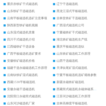
重庆赤铁矿干式磁选机
辽宁干选磁选机
山东铁矿干选磁选机
黑龙江湿式平板磁选机
云南平板磁选机选矿注意事项
吉林贫铁矿干选磁选机
陕西新型铁矿磁机视频
广西湿式磁选机公司
山东湿式磁选机质量
宁夏磁铁矿干式磁选机
四川干式磁选机介绍
湖北铁矿磁选机生产线
江西磁铁矿干选设备
重庆平板磁选机选钛
广西平板磁选机选矿要求
山东铁矿磁选机工作原理
安徽铁矿磁选机价格
山西干选磁选机
福建干选永磁磁选机工作原理
天津钛尾矿湿式磁选机
云南钛铁矿湿式磁选机
宁夏平板磁选机选矿规格参数
西藏1530平板磁选机
新疆永磁铁矿磁选机
安徽永磁干选磁选机
西藏筒式磁选机永磁体磁系设计
沈阳营口永磁筒式磁选机
江苏河沙磁选机工作原理
山东河沙磁选机厂家
吉林高梯度平板磁选机