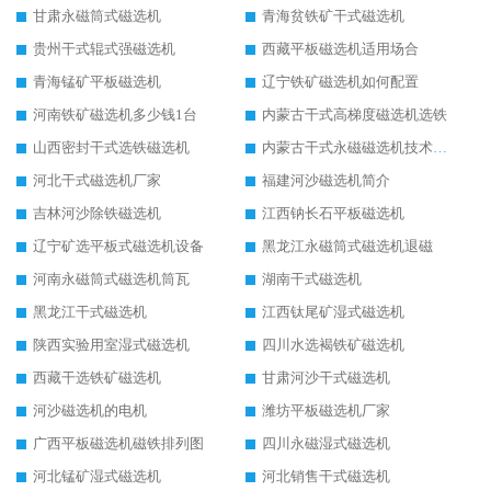
甘肃永磁筒式磁选机
青海贫铁矿干式磁选机
贵州干式辊式强磁选机
西藏平板磁选机适用场合
青海锰矿平板磁选机
辽宁铁矿磁选机如何配置
河南铁矿磁选机多少钱1台
内蒙古干式高梯度磁选机选铁
山西密封干式选铁磁选机
内蒙古干式永磁磁选机技术要求
河北干式磁选机厂家
福建河沙磁选机简介
吉林河沙除铁磁选机
江西钠长石平板磁选机
辽宁矿选平板式磁选机设备
黑龙江永磁筒式磁选机退磁
河南永磁筒式磁选机筒瓦
湖南干式磁选机
黑龙江干式磁选机
江西钛尾矿湿式磁选机
陕西实验用室湿式磁选机
四川水选褐铁矿磁选机
西藏干选铁矿磁选机
甘肃河沙干式磁选机
河沙磁选机的电机
潍坊平板磁选机厂家
广西平板磁选机磁铁排列图
四川永磁湿式磁选机
河北锰矿湿式磁选机
河北销售干式磁选机