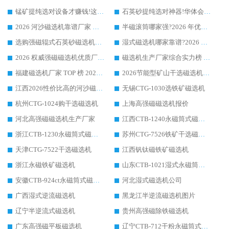
锰矿提纯选对设备才赚钱!这家临朐厂家的强磁辊磁选机凭啥成行业标杆?
石英砂提纯选对神器!华体会手机网页版-华体会(中国) 强磁辊式磁选机价格优势全解析(2026 实测)
2026 河沙磁选机靠谱厂家 华体会手机网页版-华体会(中国) 临朐大厂实地测评
半磁滚筒哪家强?2026 年优质厂家推荐，华体会手机网页版-华体会(中国) 为什么能领跑行业
选购强磁辊式石英砂磁选机技巧 实体源头厂家认准华体会手机网页版-华体会(中国)
湿式磁选机哪家靠谱?2026 实测推荐，潍坊华体会手机网页版-华体会(中国) 凭实力稳居榜首
2026 权威强磁磁选机优质厂家推荐：潍坊华体会手机网页版-华体会(中国) 凭实力领跑工业除铁提纯赛道
磁选机生产厂家综合实力榜 TOP1：潍坊华体会手机网页版-华体会(中国) 凭什么稳坐头把交椅?
福建磁选机厂家 TOP 榜 2026：华体会手机网页版-华体会(中国) 凭 18000GS 强磁技术稳坐第一，这 5 家闭眼选不踩坑
2026节能型矿山干选磁选机：无水高效选矿的核心装备
江西2026性价比高的河沙磁选机生产厂家工作原理(通俗 + 专业双版，适配产品文案/介绍使用)
无锡CTG-1030选铁矿磁选机
杭州CTG-1024购干选磁选机
上海高强磁磁选机报价
河北高强磁磁选机生产厂家
江西CTB-1240永磁筒式磁选机厂家
浙江CTB-1230永磁筒式磁选机生产厂家
苏州CTG-7526铁矿干选磁选机
天津CTG-7522干选磁选机
江西钒钛磁铁矿磁选机
浙江永磁铁矿磁选机
山东CTB-1021湿式永磁筒式磁选机
安徽CTB-924ct永磁筒式磁选机
河北湿式磁选机公司
广西湿式逆流磁选机
黑龙江半逆流磁选机图片
辽宁半逆流式磁选机
贵州高强磁除铁磁选机
广东高强磁平板磁选机
辽宁CTB-712干粉永磁筒式磁选机