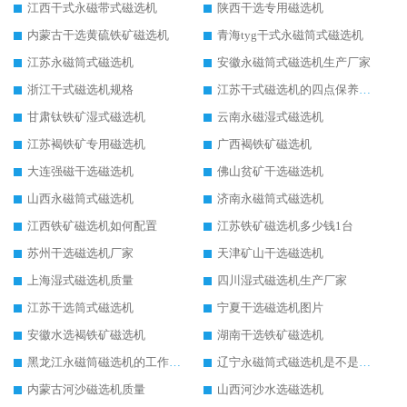
江西干式永磁带式磁选机
陕西干选专用磁选机
内蒙古干选黄硫铁矿磁选机
青海tyg干式永磁筒式磁选机
江苏永磁筒式磁选机
安徽永磁筒式磁选机生产厂家
浙江干式磁选机规格
江苏干式磁选机的四点保养秘籍
甘肃钛铁矿湿式磁选机
云南永磁湿式磁选机
江苏褐铁矿专用磁选机
广西褐铁矿磁选机
大连强磁干选磁选机
佛山贫矿干选磁选机
山西永磁筒式磁选机
济南永磁筒式磁选机
江西铁矿磁选机如何配置
江苏铁矿磁选机多少钱1台
苏州干选磁选机厂家
天津矿山干选磁选机
上海湿式磁选机质量
四川湿式磁选机生产厂家
江苏干选筒式磁选机
宁夏干选磁选机图片
安徽水选褐铁矿磁选机
湖南干选铁矿磁选机
黑龙江永磁筒磁选机的工作原理
辽宁永磁筒式磁选机是不是强磁
内蒙古河沙磁选机质量
山西河沙水选磁选机