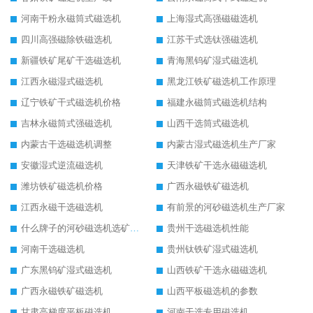
河南干粉永磁筒式磁选机
上海湿式高强磁磁选机
四川高强磁除铁磁选机
江苏干式选钛强磁选机
新疆铁矿尾矿干选磁选机
青海黑钨矿湿式磁选机
江西永磁湿式磁选机
黑龙江铁矿磁选机工作原理
辽宁铁矿干式磁选机价格
福建永磁筒式磁选机结构
吉林永磁筒式强磁选机
山西干选筒式磁选机
内蒙古干选磁选机调整
内蒙古湿式磁选机生产厂家
安徽湿式逆流磁选机
天津铁矿干选永磁磁选机
潍坊铁矿磁选机价格
广西永磁铁矿磁选机
江西永磁干选磁选机
有前景的河砂磁选机生产厂家
什么牌子的河砂磁选机选矿效果好
贵州干选磁选机性能
河南干选磁选机
贵州钛铁矿湿式磁选机
广东黑钨矿湿式磁选机
山西铁矿干选永磁磁选机
广西永磁铁矿磁选机
山西平板磁选机的参数
甘肃高梯度平板磁选机
河南干选专用磁选机