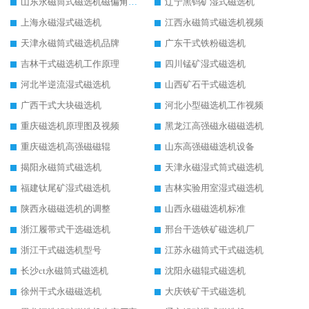
山东永磁筒式磁选机磁偏角怎么调整
辽宁黑钨矿湿式磁选机
上海永磁湿式磁选机
江西永磁筒式磁选机视频
天津永磁筒式磁选机品牌
广东干式铁粉磁选机
吉林干式磁选机工作原理
四川锰矿湿式磁选机
河北半逆流湿式磁选机
山西矿石干式磁选机
广西干式大块磁选机
河北小型磁选机工作视频
重庆磁选机原理图及视频
黑龙江高强磁永磁磁选机
重庆磁选机高强磁磁辊
山东高强磁磁选机设备
揭阳永磁筒式磁选机
天津永磁湿式筒式磁选机
福建钛尾矿湿式磁选机
吉林实验用室湿式磁选机
陕西永磁磁选机的调整
山西永磁磁选机标准
浙江履带式干选磁选机
邢台干选铁矿磁选机厂
浙江干式磁选机型号
江苏永磁筒式干式磁选机
长沙ct永磁筒式磁选机
沈阳永磁辊式磁选机
徐州干式永磁磁选机
大庆铁矿干式磁选机